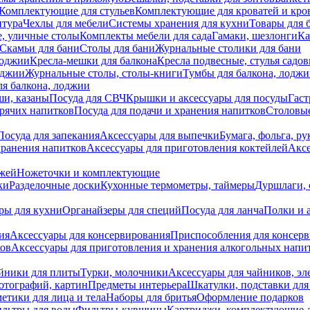
Комплектующие для стульев
Комплектующие для кроватей и кро
итура
Чехлы для мебели
Системы хранения для кухни
Товары для 
, уличные столы
Комплекты мебели для сада
Гамаки, шезлонги
Ка
Скамьи для бани
Столы для бани
Журнальные столики для бани
лоджии
Кресла-мешки для балкона
Кресла подвесные, стулья садо
оджии
Журнальные столы, столы-книги
Тумбы для балкона, лодж
я балкона, лоджии
ши, казаны
Посуда для СВЧ
Крышки и аксессуары для посуды
Гаст
орячих напитков
Посуда для подачи и хранения напитков
Столовы
Посуда для запекания
Аксессуары для выпечки
Бумага, фольга, р
хранения напитков
Аксессуары для приготовления коктейлей
Аксе
ожей
Ножеточки и комплектующие
ки
Разделочные доски
Кухонные термометры, таймеры
Дуршлаги, 
ры для кухни
Органайзеры для специй
Посуда для ланча
Полки и 
ия
Аксессуары для консервирования
Приспособления для консер
ков
Аксессуары для приготовления и хранения алкогольных напи
йники для плиты
Турки, молочники
Аксессуары для чайников, э
отографий, картин
Предметы интерьера
Шкатулки, подставки дл
етики для лица и тела
Наборы для бритья
Оформление подарков
льтры для воды
Фильтры-кувшины
Картриджи, комплектующие д