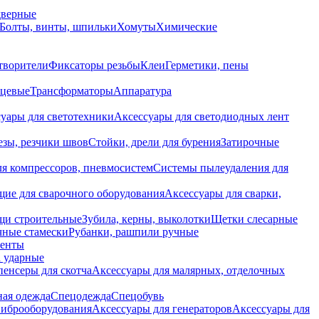
дверные
Болты, винты, шпильки
Хомуты
Химические
творители
Фиксаторы резьбы
Клеи
Герметики, пены
нцевые
Трансформаторы
Аппаратура
уары для светотехники
Аксессуары для светодиодных лент
езы, резчики швов
Стойки, дрели для бурения
Затирочные
ля компрессоров, пневмосистем
Системы пылеудаления для
ие для сварочного оборудования
Аксессуары для сварки,
щи строительные
Зубила, керны, выколотки
Щетки слесарные
чные стамески
Рубанки, рашпили ручные
енты
 ударные
енсеры для скотча
Аксессуары для малярных, отделочных
ная одежда
Спецодежда
Спецобувь
виброоборудования
Аксессуары для генераторов
Аксессуары для