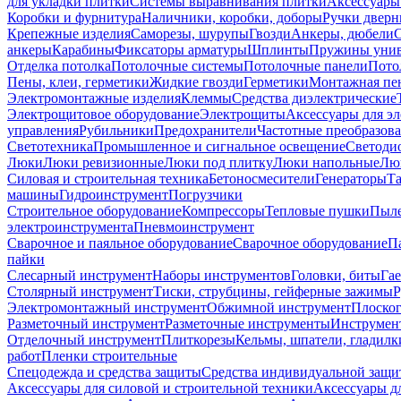
для укладки плитки
Системы выравнивания плитки
Аксессуары
Коробки и фурнитура
Наличники, коробки, доборы
Ручки дверн
Крепежные изделия
Саморезы, шурупы
Гвозди
Анкеры, дюбели
анкеры
Карабины
Фиксаторы арматуры
Шплинты
Пружины унив
Отделка потолка
Потолочные системы
Потолочные панели
Пото
Пены, клеи, герметики
Жидкие гвозди
Герметики
Монтажная пе
Электромонтажные изделия
Клеммы
Средства диэлектрические
Электрощитовое оборудование
Электрощиты
Аксессуары для э
управления
Рубильники
Предохранители
Частотные преобразов
Светотехника
Промышленное и сигнальное освещение
Светоди
Люки
Люки ревизионные
Люки под плитку
Люки напольные
Люк
Силовая и строительная техника
Бетоносмесители
Генераторы
Та
машины
Гидроинструмент
Погрузчики
Строительное оборудование
Компрессоры
Тепловые пушки
Пыле
электроинструмента
Пневмоинструмент
Сварочное и паяльное оборудование
Сварочное оборудование
П
пайки
Слесарный инструмент
Наборы инструментов
Головки, биты
Га
Столярный инструмент
Тиски, струбцины, гейферные зажимы
Р
Электромонтажный инструмент
Обжимной инструмент
Плоског
Разметочный инструмент
Разметочные инструменты
Инструмент
Отделочный инструмент
Плиткорезы
Кельмы, шпатели, гладилк
работ
Пленки строительные
Спецодежда и средства защиты
Средства индивидуальной защ
Аксессуары для силовой и строительной техники
Аксессуары дл