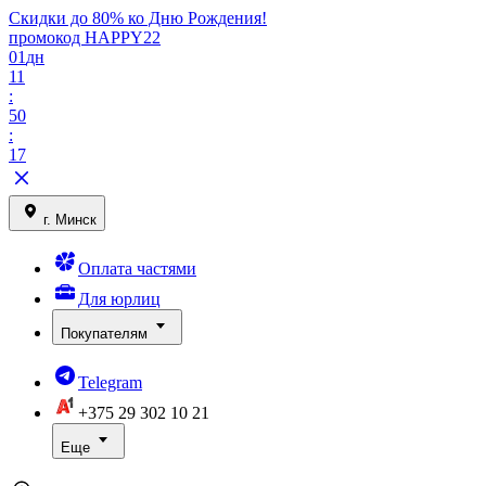
Скидки до 80% ко Дню Рождения!
промокод HAPPY22
01
дн
11
:
50
:
17
г. Минск
Оплата частями
Для юрлиц
Покупателям
Telegram
+375 29
302 10 21
Еще