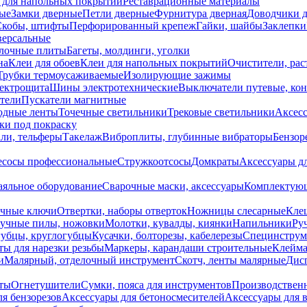
 для напольных покрытий
Реставрационные материалы
ые
Замки дверные
Петли дверные
Фурнитура дверная
Доводчики 
Скобы, штифты
Перфорированный крепеж
Гайки, шайбы
Заклепки
ерсальные
лочные плиты
Багеты, молдинги, уголки
на
Клеи для обоев
Клеи для напольных покрытий
Очистители, рас
Трубки термоусаживаемые
Изолирующие зажимы
лектрощита
Шины электротехнические
Выключатели путевые, ко
атели
Пускатели магнитные
одные ленты
Точечные светильники
Трековые светильники
Аксесс
и под покраску
ли, тельферы
Такелаж
Виброплиты, глубинные вибраторы
Бензор
сосы профессиональные
Стружкоотсосы
Домкраты
Аксессуары д
аяльное оборудование
Сварочные маски, аксессуары
Комплектующ
ечные ключи
Отвертки, наборы отверток
Ножницы слесарные
Кле
учные пилы, ножовки
Молотки, кувалды, киянки
Напильники
Ру
убцы, круглогубцы
Кусачки, болторезы, кабелерезы
Специнструм
ы для нарезки резьбы
Маркеры, карандаши строительные
Клейма
и
Малярный, отделочный инструмент
Скотч, ленты малярные
Дисп
иты
Огнетушители
Сумки, пояса для инструментов
Производствен
я бензорезов
Аксессуары для бетоносмесителей
Аксессуары для 