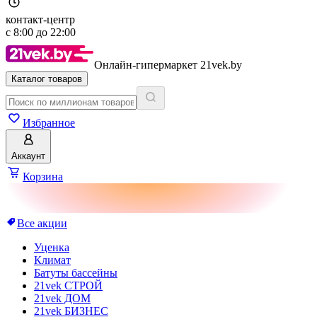
контакт-центр
с
8:00
до
22:00
Онлайн-гипермаркет 21vek.by
Каталог товаров
Избранное
Аккаунт
Корзина
Все акции
Уценка
Климат
Батуты бассейны
21vek СТРОЙ
21vek ДОМ
21vek БИЗНЕС