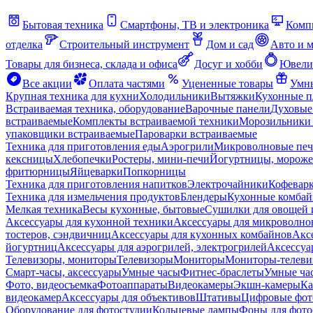
Бытовая техника
Смартфоны, ТВ и электроника
Комп
отделка
Строительный инструмент
Дом и сад
Авто и 
Товары для бизнеса, склада и офиса
Досуг и хобби
Ювели
Все акции
Оплата частями
Уцененные товары
Умны
Крупная техника для кухни
Холодильники
Вытяжки
Кухонные 
Встраиваемая техника, оборудование
Варочные панели
Духовые
встраиваемые
Комплекты встраиваемой техники
Морозильники 
упаковщики встраиваемые
Пароварки встраиваемые
Техника для приготовления еды
Аэрогрили
Микроволновые пе
кексницы
Хлебопечки
Ростеры, мини-печи
Йогуртницы, морож
фритюрницы
Яйцеварки
Попкорницы
Техника для приготовления напитков
Электрочайники
Кофевар
Техника для измельчения продуктов
Блендеры
Кухонные комбай
Мелкая техника
Весы кухонные, бытовые
Сушилки для овощей 
Аксессуары для кухонной техники
Аксессуары для микроволно
тостеров, сэндвичниц
Аксессуары для кухонных комбайнов
Акс
йогуртниц
Аксессуары для аэрогрилей, электрогрилей
Аксессуа
Телевизоры, мониторы
Телевизоры
Мониторы
Мониторы-телеви
Смарт-часы, аксессуары
Умные часы
Фитнес-браслеты
Умные ча
Фото, видеосъемка
Фотоаппараты
Видеокамеры
Экшн-камеры
Ка
видеокамер
Аксессуары для объективов
Штативы
Цифровые фот
Оборудование для фотостудии
Кольцевые лампы
Фоны для фото