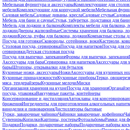
Мебельная фурнитура и аксессуары
Комплектующие для столов
мебели
Комплектующие для корпусной мебели
Мебельная фурн
Садовая мебель
Садовые диваны, кресла
Садовые стулья
Садовые
Мебель для бани и сауны
Стулья, табуретки, подставки для бани
Мебель для лоджии и балкона
Комплекты мебели для балкона, 
лоджии
Дверцы жалюзийные
Системы хранения для балкона, л
лоджии
Кресла, пуфы для балкона, лоджии
Компактные столы дл
Посуда для готовки
Сковороды, сотейники, воки
Кастрюли, ков
Столовая посуда, сервировка
Посуда для напитков
Посуда для г
сервировки
Детская столовая посуда
Посуда для выпечки, запекания
Формы для выпечки, запекания
Аксессуары для бара
Сервировка для напитков
Аксессуары для 
бары
Штопоры, открывалки для бутылок
Кухонные ножи, аксессуары
Ножи
Аксессуары для кухонных н
Кухонные принадлежности
Кухонные приборы
Терки, овощерез
мяса, тендерайзеры
Кухонные мелочи
Миски
Организация хранения на кухне
Посуда для хранения
Органайзе
посуда, упаковка
Вакуумные пакеты, контейнеры
Консервирование и дистилляция
Автоклавы для консервирован
брожения
Ингредиенты для приготовления алкогольных напит
виноделия и пивоварения
Дистилляторы бытовые
Турки, заварочные чайники
Чайники заварочные, кофейники
Ча
Сувениры
Копилки
Картины, постеры
Фотоальбомы
Рамки для ф
Подарки
Подарки, подарочные наборы
Подарочные наборы косм
Водоснабжение
Водонагреватели
Бытовые насосы
Проточные фи