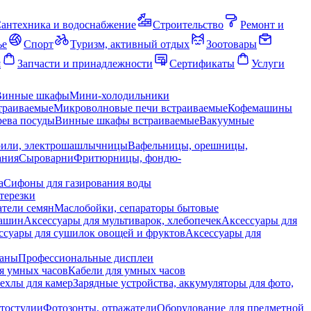
антехника и водоснабжение
Строительство
Ремонт и
ье
Спорт
Туризм, активный отдых
Зоотовары
я
Запчасти и принадлежности
Сертификаты
Услуги
Винные шкафы
Мини-холодильники
траиваемые
Микроволновые печи встраиваемые
Кофемашины
ева посуды
Винные шкафы встраиваемые
Вакуумные
рили, электрошашлычницы
Вафельницы, орешницы,
ания
Сыроварни
Фритюрницы, фондю-
а
Сифоны для газирования воды
терезки
тели семян
Маслобойки, сепараторы бытовые
машин
Аксессуары для мультиварок, хлебопечек
Аксессуары для
ссуары для сушилок овощей и фруктов
Аксессуары для
раны
Профессиональные дисплеи
я умных часов
Кабели для умных часов
ехлы для камер
Зарядные устройства, аккумуляторы для фото,
тостудии
Фотозонты, отражатели
Оборудование для предметной