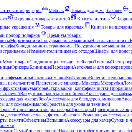
ьютеры и периферия
Мебель
Товары для дома, бакалея
С
мото
Игрушки, товары для детей
Красота и стиль
Здоров
рные украшения
Товары для взрослых
Книги и канцеляри
й подбор подарков
Премиум товары
плиты
Морозильники
Посудомоечные машины
Настольные плиты
 шкафы
Холодильники встраиваемые
Посудомоечные машины вс
встраиваемые
Измельчители пищевых отходов
Шкафы для подогр
чи
Мультиварки
Сэндвичницы, хот-дог мейкеры
Тостеры
Электрог
еницы
Фризеры
Блинницы
Пароварки
Автоклавы для консервиров
ки, кофемашины
Соковыжималки
Кофемолки
Вспениватели молок
ны, измельчители
Планетарные миксеры
Миксеры
Мясорубки
Лом
и фруктов
Вакууматоры
Открывалки, картофелечистки
Проращива
вых печей
Вакуумные пакеты, контейнеры
Аксессуары для кофе
ессуары для мясорубок
Аксессуары для блендеров, миксеров
Аксе
ры для соковыжималок
Средства для ухода за техникой
зоры
ТВ-приставки и медиаплееры
Проекторы
Проекционные эк
сы детские
Умные часы, фитнес-браслеты
Ремешки, аксессуары дл
рты памяти
Объективы
Вспышки
Аксессуары для камер
Сумки и ч
орамки
студии
Студийное освещение
Насадки светоформирующие для фо