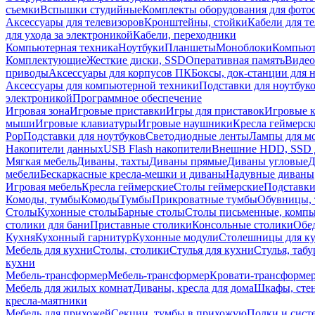
съемки
Вспышки студийные
Комплекты оборудования для фото
Аксессуары для телевизоров
Кронштейны, стойки
Кабели для т
для ухода за электроникой
Кабели, переходники
Компьютерная техника
Ноутбуки
Планшеты
Моноблоки
Компью
Комплектующие
Жесткие диски, SSD
Оперативная память
Видео
приводы
Аксессуары для корпусов ПК
Боксы, док-станции для 
Аксессуары для компьютерной техники
Подставки для ноутбук
электроникой
Программное обеспечение
Игровая зона
Игровые приставки
Игры для приставок
Игровые 
мыши
Игровые клавиатуры
Игровые наушники
Кресла геймерск
Pop
Подставки для ноутбуков
Светодиодные ленты
Лампы для м
Накопители данных
USB Flash накопители
Внешние HDD, SSD 
Мягкая мебель
Диваны, тахты
Диваны прямые
Диваны угловые
Д
мебели
Бескаркасные кресла-мешки и диваны
Надувные диваны
Игровая мебель
Кресла геймерские
Столы геймерские
Подставки
Комоды, тумбы
Комоды
Тумбы
Прикроватные тумбы
Обувницы, 
Столы
Кухонные столы
Барные столы
Столы письменные, комп
столики для бани
Приставные столики
Консольные столики
Обе
Кухня
Кухонный гарнитур
Кухонные модули
Столешницы для к
Мебель для кухни
Столы, столики
Стулья для кухни
Стулья, таб
кухни
Мебель-трансформер
Мебель-трансформер
Кровати-трансформе
Мебель для жилых комнат
Диваны, кресла для дома
Шкафы, стен
кресла-маятники
Мебель для прихожей
Секции, тумбы в прихожую
Полки и сист