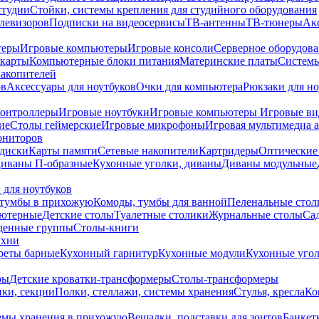
студии
Стойки, системы крепления для студийного оборудования
елевизоров
Подписки на видеосервисы
ТВ-антенны
ТВ-тюнеры
Ак
теры
Игровые компьютеры
Игровые консоли
Серверное оборудов
карты
Компьютерные блоки питания
Материнские платы
Системы
накопителей
ов
Аксессуары для ноутбуков
Очки для компьютера
Рюкзаки для но
контроллеры
Игровые ноутбуки
Игровые компьютеры
Игровые ви
ие
Столы геймерские
Игровые микрофоны
Игровая мультимедиа 
ониторов
диски
Карты памяти
Сетевые накопители
Картридеры
Оптические
иваны П-образные
Кухонные уголки, диваны
Диваны модульные
 для ноутбуков
тумбы в прихожую
Комоды, тумбы для ванной
Пеленальные стол
ьютерные
Детские столы
Туалетные столики
Журнальные столы
Са
денные группы
Столы-книги
ухни
уреты барные
Кухонный гарнитур
Кухонные модули
Кухонные угол
ры
Детские кроватки-трансформеры
Столы-трансформеры
ки, секции
Полки, стеллажи, системы хранения
Стулья, кресла
Ко
емы хранения в прихожую
Вешалки, подставки для зонтов
Банкет