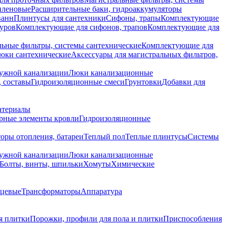
иленовые
Расширительные баки, гидроаккумуляторы
ванн
Плинтусы для сантехники
Сифоны, трапы
Комплектующие
уров
Комплектующие для сифонов, трапов
Комплектующие для
ьные фильтры, системы сантехнические
Комплектующие для
юки сантехнические
Аксессуары для магистральных фильтров,
ружной канализации
Люки канализационные
 составы
Гидроизоляционные смеси
Грунтовки
Добавки для
атериалы
рные элементы кровли
Гидроизоляционные
оры отопления, батареи
Теплый пол
Теплые плинтусы
Системы
ружной канализации
Люки канализационные
Болты, винты, шпильки
Хомуты
Химические
нцевые
Трансформаторы
Аппаратура
я плитки
Порожки, профили для пола и плитки
Приспособления