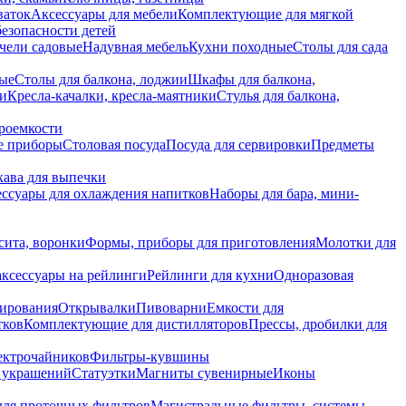
ваток
Аксессуары для мебели
Комплектующие для мягкой
безопасности детей
чели садовые
Надувная мебель
Кухни походные
Столы для сада
вые
Столы для балкона, лоджии
Шкафы для балкона,
ии
Кресла-качалки, кресла-маятники
Стулья для балкона,
роемкости
е приборы
Столовая посуда
Посуда для сервировки
Предметы
укава для выпечки
ссуары для охлаждения напитков
Наборы для бара, мини-
сита, воронки
Формы, приборы для приготовления
Молотки для
аксессуары на рейлинги
Рейлинги для кухни
Одноразовая
вирования
Открывалки
Пивоварни
Емкости для
тков
Комплектующие для дистилляторов
Прессы, дробилки для
лектрочайников
Фильтры-кувшины
я украшений
Статуэтки
Магниты сувенирные
Иконы
ля проточных фильтров
Магистральные фильтры, системы