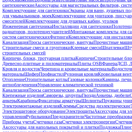
сантехнические
Аксессуары для магистральных фильтров, сист
Комплектующие для сантехники
Экраны для ванн, душевых по
для умывальников, моек
Комплектующие для унитазов, писсуар
смесителей
Комплектующие для душевых кабин, уголков
Инженерная сантехника
Инсталляции для сантехники
Полотенц
радиаторов, полотенцесушителей
Монтажные комплекты для с
систем сантехнических
Фитинги
Комплектующие для инсталля
Канализация
Тросы сантехнические, вантузы
Прочистные маши
Строительные смеси и грунтовки
Клеевые смеси
Шпатлевки
Шту
строительных смесей
Кирпичи, блоки, тротуарная плитка
Кирпичи
Строительные бло
Древесно-плитные и пиломатериалы
Плиты OSB
Фанера
ДСП, 
Кровля и водосток
Черепица и кровельные материалы
Водосточ
материалы
Шифер
Профнастил
Рулонная кровля
Кровельная вен
Отопление
Отопительные котлы
Газовые колонки
Камины, печи
антиобледенения
Управление климатической техникой
Канализация
Тросы сантехнические, вантузы
Прочистные маши
Крепежные изделия
Саморезы, шурупы
Гвозди
Анкеры, дюбели
анкеры
Карабины
Фиксаторы арматуры
Шплинты
Пружины унив
Электромонтажные изделия
Клеммы
Средства диэлектрические
Электрощитовое оборудование
Электрощиты
Аксессуары для э
управления
Рубильники
Предохранители
Частотные преобразов
Приборы учета
Счетчики газа
Счетчики электроэнергии
Счетчи
Аксессуары для напольных покрытий и плитки
Подложка
Плинт