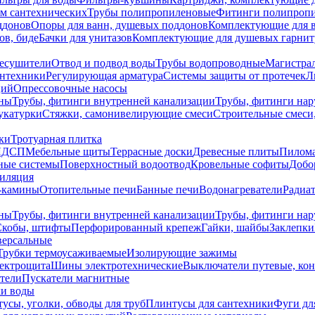
ем сантехнических
Трубы полипропиленовые
Фитинги полипроп
ддонов
Опоры для ванн, душевых поддонов
Комплектующие для 
ов, биде
Бачки для унитазов
Комплектующие для душевых гарнит
есушители
Отвод и подвод воды
Трубы водопроводные
Магистрал
антехники
Регулирующая арматура
Системы защиты от протечек
Л
ций
Опрессовочные насосы
ны
Трубы, фитинги внутренней канализации
Трубы, фитинги на
катурки
Стяжки, самонивелирующие смеси
Строительные смеси,
ки
Тротуарная плитка
ЛДСП
Мебельные щиты
Террасные доски
Древесные плиты
Пилом
ные системы
Поверхностный водоотвод
Кровельные софиты
Добо
тиляция
-камины
Отопительные печи
Банные печи
Водонагреватели
Радиат
ны
Трубы, фитинги внутренней канализации
Трубы, фитинги на
Скобы, штифты
Перфорированный крепеж
Гайки, шайбы
Заклепки
ерсальные
Трубки термоусаживаемые
Изолирующие зажимы
лектрощита
Шины электротехнические
Выключатели путевые, ко
атели
Пускатели магнитные
ки воды
усы, уголки, обводы для труб
Плинтусы для сантехники
Фуги дл