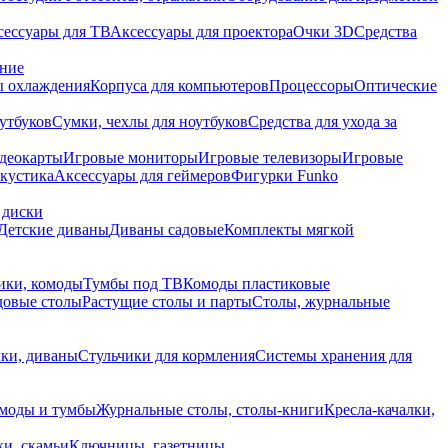
сессуары для ТВ
Аксессуары для проектора
Очки 3D
Средства
ание
 охлаждения
Корпуса для компьютеров
Процессоры
Оптические
утбуков
Сумки, чехлы для ноутбуков
Средства для ухода за
деокарты
Игровые мониторы
Игровые телевизоры
Игровые
акустика
Аксессуары для геймеров
Фигурки Funko
 диски
Детские диваны
Диваны садовые
Комплекты мягкой
ики, комоды
Тумбы под ТВ
Комоды пластиковые
довые столы
Растущие столы и парты
Столы, журнальные
ки, диваны
Стульчики для кормления
Системы хранения для
моды и тумбы
Журнальные столы, столы-книги
Кресла-качалки,
ки, скамьи
Ключницы, газетницы