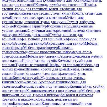
модули
Столешницы для кухни
Мебель для гостиной
Диваны,
кресла для гостиной
Комоды, тумбы для гостиной
Шкафы,
стенки, горки для гостиной
Полки, стеллажи для
гостиной
Журнальные столы, столы-книги
Кресла, стулья для
дома
Кресла-качалки, кресла-маятники
Мебель для
кухни
Столы, столики
Стулья для кухни
Стулья, табуреты
барные
Кухонный гарнитур
Кухонные модули
Кухонные
уголки, диваны
Стульчики для кормления
Системы хранения
для кухни
Мебель для ванной
Тумбы, консоли для
ванной
Шкафы, пеналы для ванной
Шкафчики, полки для
ванной
Зеркала для ванной
Аксессуары для ванной
Мебель-
трансформер
Мебель-трансформер
Кровати-
трансформеры
Детские кроватки-трансформеры
Столы-
трансформеры
Мебель для спальни
Зеркала
Комплекты мебели
для спальни
Прикроватные тумбы
Комоды и тумбы для
спальни
Туалетные столики
Шкафы для спальни
Мебель для
жилых комнат
Диваны, кресла для дома
Шкафы, стенки,
секции
Полки, стеллажи, системы хранения
Стулья,
кресла
Комоды и тумбы
Журнальные столы, столы-
книги
Кресла-качалки, кресла-маятники
Мебель для
телевизора
Комоды, тумбы под телевизор
Кронштейны, стойки
для телевизора
Каминокомплекты под телевизор
Мебель для
прихожей
Секции, тумбы в прихожую
Полки и системы
хранения в прихожую
Вешалки, подставки для
зонтов
Банкетки, скамьи
Ключницы, газетницы
Детская