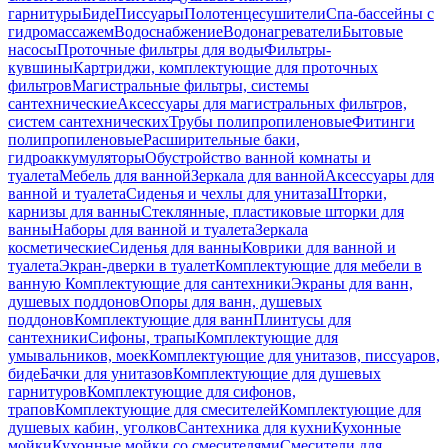
гарнитуры
Биде
Писсуары
Полотенцесушители
Спа-бассейны с
гидромассажем
Водоснабжение
Водонагреватели
Бытовые
насосы
Проточные фильтры для воды
Фильтры-
кувшины
Картриджи, комплектующие для проточных
фильтров
Магистральные фильтры, системы
сантехнические
Аксессуары для магистральных фильтров,
систем сантехнических
Трубы полипропиленовые
Фитинги
полипропиленовые
Расширительные баки,
гидроаккумуляторы
Обустройство ванной комнаты и
туалета
Мебель для ванной
Зеркала для ванной
Аксессуары для
ванной и туалета
Сиденья и чехлы для унитаза
Шторки,
карнизы для ванны
Стеклянные, пластиковые шторки для
ванны
Наборы для ванной и туалета
Зеркала
косметические
Сиденья для ванны
Коврики для ванной и
туалета
Экран-дверки в туалет
Комплектующие для мебели в
ванную
Комплектующие для сантехники
Экраны для ванн,
душевых поддонов
Опоры для ванн, душевых
поддонов
Комплектующие для ванн
Плинтусы для
сантехники
Сифоны, трапы
Комплектующие для
умывальников, моек
Комплектующие для унитазов, писсуаров,
биде
Бачки для унитазов
Комплектующие для душевых
гарнитуров
Комплектующие для сифонов,
трапов
Комплектующие для смесителей
Комплектующие для
душевых кабин, уголков
Сантехника для кухни
Кухонные
мойки
Кухонные мойки со смесителями
Смесители для