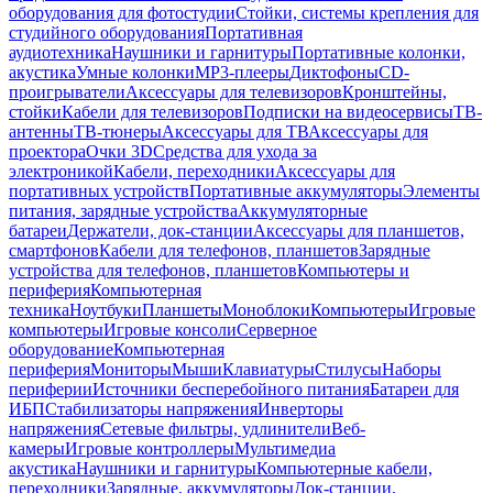
оборудования для фотостудии
Стойки, системы крепления для
студийного оборудования
Портативная
аудиотехника
Наушники и гарнитуры
Портативные колонки,
акустика
Умные колонки
MP3-плееры
Диктофоны
CD-
проигрыватели
Аксессуары для телевизоров
Кронштейны,
стойки
Кабели для телевизоров
Подписки на видеосервисы
ТВ-
антенны
ТВ-тюнеры
Аксессуары для ТВ
Аксессуары для
проектора
Очки 3D
Средства для ухода за
электроникой
Кабели, переходники
Аксессуары для
портативных устройств
Портативные аккумуляторы
Элементы
питания, зарядные устройства
Аккумуляторные
батареи
Держатели, док-станции
Аксессуары для планшетов,
смартфонов
Кабели для телефонов, планшетов
Зарядные
устройства для телефонов, планшетов
Компьютеры и
периферия
Компьютерная
техника
Ноутбуки
Планшеты
Моноблоки
Компьютеры
Игровые
компьютеры
Игровые консоли
Серверное
оборудование
Компьютерная
периферия
Мониторы
Мыши
Клавиатуры
Стилусы
Наборы
периферии
Источники бесперебойного питания
Батареи для
ИБП
Стабилизаторы напряжения
Инверторы
напряжения
Сетевые фильтры, удлинители
Веб-
камеры
Игровые контроллеры
Мультимедиа
акустика
Наушники и гарнитуры
Компьютерные кабели,
переходники
Зарядные, аккумуляторы
Док-станции,