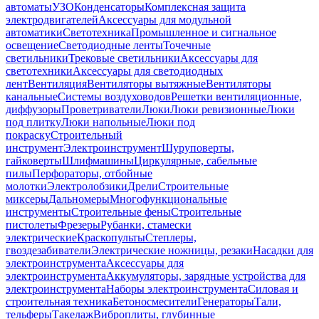
автоматы
УЗО
Конденсаторы
Комплексная защита
электродвигателей
Аксессуары для модульной
автоматики
Светотехника
Промышленное и сигнальное
освещение
Светодиодные ленты
Точечные
светильники
Трековые светильники
Аксессуары для
светотехники
Аксессуары для светодиодных
лент
Вентиляция
Вентиляторы вытяжные
Вентиляторы
канальные
Системы воздуховодов
Решетки вентиляционные,
диффузоры
Проветриватели
Люки
Люки ревизионные
Люки
под плитку
Люки напольные
Люки под
покраску
Строительный
инструмент
Электроинструмент
Шуруповерты,
гайковерты
Шлифмашины
Циркулярные, сабельные
пилы
Перфораторы, отбойные
молотки
Электролобзики
Дрели
Строительные
миксеры
Дальномеры
Многофункциональные
инструменты
Строительные фены
Строительные
пистолеты
Фрезеры
Рубанки, стамески
электрические
Краскопульты
Степлеры,
гвоздезабиватели
Электрические ножницы, резаки
Насадки для
электроинструмента
Аксессуары для
электроинструмента
Аккумуляторы, зарядные устройства для
электроинструмента
Наборы электроинструмента
Силовая и
строительная техника
Бетоносмесители
Генераторы
Тали,
тельферы
Такелаж
Виброплиты, глубинные