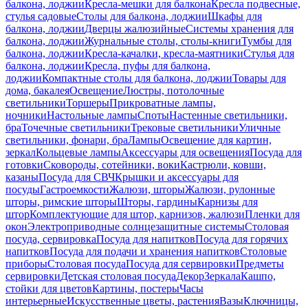
балкона, лоджии
Кресла-мешки для балкона
Кресла подвесные,
стулья садовые
Столы для балкона, лоджии
Шкафы для
балкона, лоджии
Дверцы жалюзийные
Системы хранения для
балкона, лоджии
Журнальные столы, столы-книги
Тумбы для
балкона, лоджии
Кресла-качалки, кресла-маятники
Стулья для
балкона, лоджии
Кресла, пуфы для балкона,
лоджии
Компактные столы для балкона, лоджии
Товары для
дома, бакалея
Освещение
Люстры, потолочные
светильники
Торшеры
Прикроватные лампы,
ночники
Настольные лампы
Споты
Настенные светильники,
бра
Точечные светильники
Трековые светильники
Уличные
светильники, фонари, бра
Лампы
Освещение для картин,
зеркал
Кольцевые лампы
Аксессуары для освещения
Посуда для
готовки
Сковороды, сотейники, воки
Кастрюли, ковши,
казаны
Посуда для СВЧ
Крышки и аксессуары для
посуды
Гастроемкости
Жалюзи, шторы
Жалюзи, рулонные
шторы, римские шторы
Шторы, гардины
Карнизы для
штор
Комплектующие для штор, карнизов, жалюзи
Пленки для
окон
Электроприводные солнцезащитные системы
Столовая
посуда, сервировка
Посуда для напитков
Посуда для горячих
напитков
Посуда для подачи и хранения напитков
Столовые
приборы
Столовая посуда
Посуда для сервировки
Предметы
сервировки
Детская столовая посуда
Декор
Зеркала
Кашпо,
стойки для цветов
Картины, постеры
Часы
интерьерные
Искусственные цветы, растения
Вазы
Ключницы,