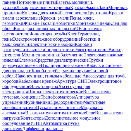
панели
Потолочные плиты
Багеты, молдинги,
уголки
Лакокрасочные материалы
Краски
Эмали
Лаки
Морилки,
пропитки
Колеры для краски
Растворители
Грунтовки
Краски,
эмали аэрозольные
Краски, эмали
Пены, клеи,
герметики
Жидкие гвозди
Герметики
Монтажная пена
Клеи для
обоев
Клеи для напольных покрытий
Очистители,
растворители
Фиксаторы резьбы
Клеи
Герметики,
пены
Электромонтажное оборудование
Розетки и
выключатели
Электрические звонки
Коробки
распределительные и подрозетники
Электропатроны
Вилки,
штепсели
Молниеприемники
Заземление
Электромонтажные
изделия
Клеммы
Средства диэлектрические
Трубки
термоусаживаемые
Изолирующие зажимы
Кабель и системы
для прокладки
Короба, трубы, металлорукав
Силовой
кабель
Наконечники, гильзы кабельные
Аксессуары для труб,
коробов
Кабельный крепеж
Арматура СИП
Электрощитовое
оборудование
Электрощиты
Аксессуары для
электрощита
Шины электротехнические
Выключатели
путевые, концевые
Трансформаторы
Аппаратура
управления
Рубильники
Предохранители
Частотные
преобразователи
Пускатели магнитные
Модульная
автоматика
Выключатели автоматические
Реле
Выключатели
нагрузки
Контакторы
Дополнительное модульное
оборудование
УЗИП
Автоматика пуска
двигателя
Дифференциальные