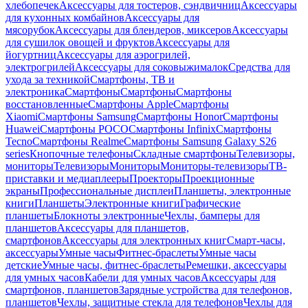
хлебопечек
Аксессуары для тостеров, сэндвичниц
Аксессуары
для кухонных комбайнов
Аксессуары для
мясорубок
Аксессуары для блендеров, миксеров
Аксессуары
для сушилок овощей и фруктов
Аксессуары для
йогуртниц
Аксессуары для аэрогрилей,
электрогрилей
Аксессуары для соковыжималок
Средства для
ухода за техникой
Смартфоны, ТВ и
электроника
Смартфоны
Смартфоны
Смартфоны
восстановленные
Смартфоны Apple
Смартфоны
Xiaomi
Смартфоны Samsung
Смартфоны Honor
Смартфоны
Huawei
Смартфоны POCO
Смартфоны Infinix
Смартфоны
Tecno
Смартфоны Realme
Смартфоны Samsung Galaxy S26
series
Кнопочные телефоны
Складные смартфоны
Телевизоры,
мониторы
Телевизоры
Мониторы
Мониторы-телевизоры
ТВ-
приставки и медиаплееры
Проекторы
Проекционные
экраны
Профессиональные дисплеи
Планшеты, электронные
книги
Планшеты
Электронные книги
Графические
планшеты
Блокноты электронные
Чехлы, бамперы для
планшетов
Аксессуары для планшетов,
смартфонов
Аксессуары для электронных книг
Смарт-часы,
аксессуары
Умные часы
Фитнес-браслеты
Умные часы
детские
Умные часы, фитнес-браслеты
Ремешки, аксессуары
для умных часов
Кабели для умных часов
Аксессуары для
смартфонов, планшетов
Зарядные устройства для телефонов,
планшетов
Чехлы, защитные стекла для телефонов
Чехлы для