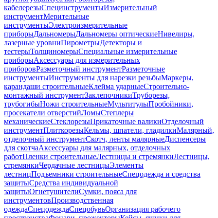
кабелерезы
Специнструменты
Измерительный
инструмент
Мерительные
инструменты
Электроизмерительные
приборы
Дальномеры
Дальномеры оптические
Нивелиры,
лазерные уровни
Пирометры
Детекторы и
тестеры
Толщиномеры
Специальные измерительные
приборы
Аксессуары для измерительных
приборов
Разметочный инструмент
Разметочные
инструменты
Инструменты для нарезки резьбы
Маркеры,
карандаши строительные
Клейма ударные
Строительно-
монтажный инструмент
Заклепочники
Труборезы,
трубогибы
Ножи строительные
Мультитулы
Пробойники,
просекатели отверстий
Ломы
Степлеры
механические
Стеклорезы
Прикаточные валики
Отделочный
инструмент
Плиткорезы
Кельмы, шпатели, гладилки
Малярный,
отделочный инструмент
Скотч, ленты малярные
Диспенсеры
для скотча
Аксессуары для малярных, отделочных
работ
Пленки строительные
Лестницы и стремянки
Лестницы,
стремянки
Чердачные лестницы
Элементы
лестниц
Подъемники строительные
Спецодежда и средства
защиты
Средства индивидуальной
защиты
Огнетушители
Сумки, пояса для
инструментов
Производственная
одежда
Спецодежда
Спецобувь
Организация рабочего
пространства
Фонари, прожекторы
Кейсы, ящики для