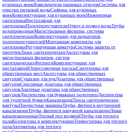
кухонных моек
Измельчители пищевых отходов
Системы для
очистки питьевой воды
Сифоны для кухонных
моек
Комплектующие для кухонных моек
Инженерная
сантехника
Инсталляции для
сантехники
Полотенцесушители
Отвод и подвод воды
Трубы
водопроводные
Магистральные фильтры, системы
сантехнические
Комплектующие для радиаторов,
полотенцесушителей
Монтажные комплекты для
сантехники
Регулирующая арматура
Системы защиты от
протечек
Люки сантехнические
Аксессуары для
магистральных фильтров, систем
сантехнических
Фитинги
Комплектующие для
инсталляций
Опрессовочные насосы
Сантехника для
общественных мест
Аксессуары для общественных
санузлов
Сушилки для рук
Дозаторы для общественных
санузлов
Сенсорные дозаторы для общественных
санузлов
Локтевые дозаторы для общественных
санузлов
Диспенсеры для бумажных полотенец
Диспенсеры
для туалетной бумаги
Канализация
Тросы сантехнические,
вантузы
Прочистные машины
Трубы, фитинги внутренней
канализации
Трубы, фитинги наружной канализации
Люки
канализационные
Теплый пол водяной
Трубы для теплого
пола
Коллекторы и комплектующие
Термостатика для теплого
пола
Автоматика для теплого
пола
Строительство
Строительные смеси и грунтовки
Клеевые