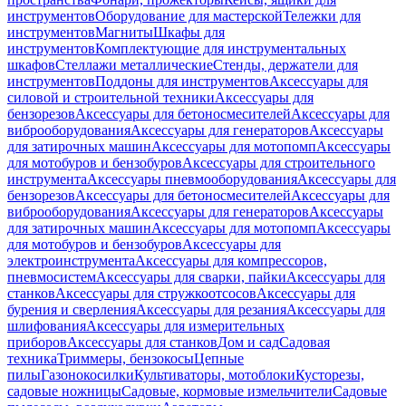
инструментов
Оборудование для мастерской
Тележки для
инструментов
Магниты
Шкафы для
инструментов
Комплектующие для инструментальных
шкафов
Стеллажи металлические
Стенды, держатели для
инструментов
Поддоны для инструментов
Аксессуары для
силовой и строительной техники
Аксессуары для
бензорезов
Аксессуары для бетоносмесителей
Аксессуары для
виброоборудования
Аксессуары для генераторов
Аксессуары
для затирочных машин
Аксессуары для мотопомп
Аксессуары
для мотобуров и бензобуров
Аксессуары для строительного
инструмента
Аксессуары пневмооборудования
Аксессуары для
бензорезов
Аксессуары для бетоносмесителей
Аксессуары для
виброоборудования
Аксессуары для генераторов
Аксессуары
для затирочных машин
Аксессуары для мотопомп
Аксессуары
для мотобуров и бензобуров
Аксессуары для
электроинструмента
Аксессуары для компрессоров,
пневмосистем
Аксессуары для сварки, пайки
Аксессуары для
станков
Аксессуары для стружкоотсосов
Аксессуары для
бурения и сверления
Аксессуары для резания
Аксессуары для
шлифования
Аксессуары для измерительных
приборов
Аксессуары для станков
Дом и сад
Садовая
техника
Триммеры, бензокосы
Цепные
пилы
Газонокосилки
Культиваторы, мотоблоки
Кусторезы,
садовые ножницы
Садовые, кормовые измельчители
Садовые