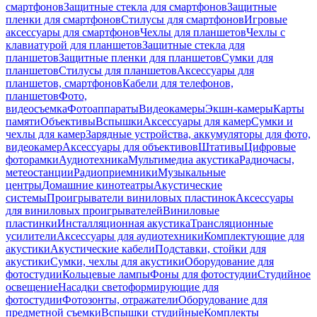
смартфонов
Защитные стекла для смартфонов
Защитные
пленки для смартфонов
Стилусы для смартфонов
Игровые
аксессуары для смартфонов
Чехлы для планшетов
Чехлы с
клавиатурой для планшетов
Защитные стекла для
планшетов
Защитные пленки для планшетов
Сумки для
планшетов
Стилусы для планшетов
Аксессуары для
планшетов, смартфонов
Кабели для телефонов,
планшетов
Фото,
видеосъемка
Фотоаппараты
Видеокамеры
Экшн-камеры
Карты
памяти
Объективы
Вспышки
Аксессуары для камер
Сумки и
чехлы для камер
Зарядные устройства, аккумуляторы для фото,
видеокамер
Аксессуары для объективов
Штативы
Цифровые
фоторамки
Аудиотехника
Мультимедиа акустика
Радиочасы,
метеостанции
Радиоприемники
Музыкальные
центры
Домашние кинотеатры
Акустические
системы
Проигрыватели виниловых пластинок
Аксессуары
для виниловых проигрывателей
Виниловые
пластинки
Инсталляционная акустика
Трансляционные
усилители
Аксессуары для аудиотехники
Комплектующие для
акустики
Акустические кабели
Подставки, стойки для
акустики
Сумки, чехлы для акустики
Оборудование для
фотостудии
Кольцевые лампы
Фоны для фотостудии
Студийное
освещение
Насадки светоформирующие для
фотостудии
Фотозонты, отражатели
Оборудование для
предметной съемки
Вспышки студийные
Комплекты