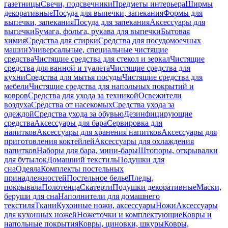
газетницы
Свечи, подсвечники
Предметы интерьера
Ширмы
декоративные
Посуда для выпечки, запекания
Формы для
выпечки, запекания
Посуда для запекания
Аксессуары для
выпечки
Бумага, фольга, рукава для выпечки
Бытовая
химия
Средства для стирки
Средства для посудомоечных
машин
Универсальные, специальные чистящие
средства
Чистящие средства для стекол и зеркал
Чистящие
средства для ванной и туалета
Чистящие средства для
кухни
Средства для мытья посуды
Чистящие средства для
мебели
Чистящие средства для напольных покрытий и
ковров
Средства для ухода за техникой
Освежители
воздуха
Средства от насекомых
Средства ухода за
одеждой
Средства ухода за обувью
Дезинфицирующие
средства
Аксессуары для бара
Сервировка для
напитков
Аксессуары для хранения напитков
Аксессуары для
приготовления коктейлей
Аксессуары для охлаждения
напитков
Наборы для бара, мини-бары
Штопоры, открывалки
для бутылок
Домашний текстиль
Подушки для
сна
Одеяла
Комплекты постельных
принадлежностей
Постельное белье
Пледы,
покрывала
Полотенца
Скатерти
Подушки декоративные
Маски,
беруши для сна
Наполнители для домашнего
текстиля
Ткани
Кухонные ножи, аксессуары
Ножи
Аксессуары
для кухонных ножей
Ножеточки и комплектующие
Ковры и
напольные покрытия
Ковры, циновки, шкуры
Ковры,