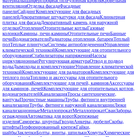
материалы
Шифер
Профнастил
Рулонная кровля
Кровельная
вентиляция
Отделка фасада
Фасадные
панели
Сайдинг
Комплектующие для фасадных
панелей
Декоративные штукатурки для фасада
Клинкерная
плитка для фасада
Декоративный камень для наружной
отделки
Отопление
Отопительные котлы
Газовые
колонки
Камины, печи-камины
Отопительные печи
Банные
печи
Водонагреватели
Радиаторы отопления, батареи
Теплый
пол
Теплые плинтусы
Системы антиобледенения
Управление
климатической техникой
Комплектующие для отопительного
оборудования
Стабилизаторы напряжения
Насосы
циркуляционные
Регулирующая арматура
Отвод и подвод
воды
Дымоходы и комплектующие
Управление климатической
техникой
Комплектующие для радиаторов
Комплектующие для
теплого пола
Топливо и аксессуары для отопительного
оборудования
Комплектующие для печей, каминов
Аксессуары
для каминов, печей
Комплектующие для отопительных котлов,
водонагревателей
Канализация
Тросы сантехнические,
вантузы
Прочистные машины
Трубы, фитинги внутренней
канализации
Трубы, фитинги наружной канализации
Люки
канализационные
Металлопрокат
Металлопрокат
Сваи
Заборы,
ограждения
Автоматика для ворот
Крепежные
изделия
Саморезы, шурупы
Гвозди
Анкеры, дюбели
Скобы,
штифты
Перфорированный крепеж
Гайки,
шайбы
Заклепки
Болты, винты, шпильки
Хомуты
Химические