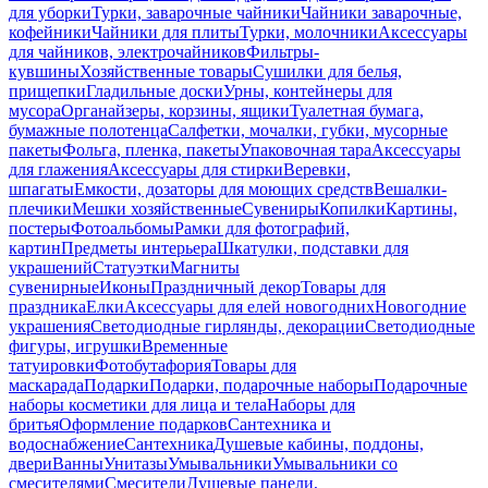
для уборки
Турки, заварочные чайники
Чайники заварочные,
кофейники
Чайники для плиты
Турки, молочники
Аксессуары
для чайников, электрочайников
Фильтры-
кувшины
Хозяйственные товары
Сушилки для белья,
прищепки
Гладильные доски
Урны, контейнеры для
мусора
Органайзеры, корзины, ящики
Туалетная бумага,
бумажные полотенца
Салфетки, мочалки, губки, мусорные
пакеты
Фольга, пленка, пакеты
Упаковочная тара
Аксессуары
для глажения
Аксессуары для стирки
Веревки,
шпагаты
Емкости, дозаторы для моющих средств
Вешалки-
плечики
Мешки хозяйственные
Сувениры
Копилки
Картины,
постеры
Фотоальбомы
Рамки для фотографий,
картин
Предметы интерьера
Шкатулки, подставки для
украшений
Статуэтки
Магниты
сувенирные
Иконы
Праздничный декор
Товары для
праздника
Елки
Аксессуары для елей новогодних
Новогодние
украшения
Светодиодные гирлянды, декорации
Светодиодные
фигуры, игрушки
Временные
татуировки
Фотобутафория
Товары для
маскарада
Подарки
Подарки, подарочные наборы
Подарочные
наборы косметики для лица и тела
Наборы для
бритья
Оформление подарков
Сантехника и
водоснабжение
Сантехника
Душевые кабины, поддоны,
двери
Ванны
Унитазы
Умывальники
Умывальники со
смесителями
Смесители
Душевые панели,