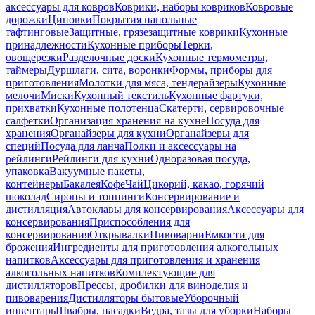
аксессуары для ковров
Коврики, наборы ковриков
Ковровые
дорожки
Циновки
Покрытия напольные
тафтинговые
Защитные, грязезащитные коврики
Кухонные
принадлежности
Кухонные приборы
Терки,
овощерезки
Разделочные доски
Кухонные термометры,
таймеры
Дуршлаги, сита, воронки
Формы, приборы для
приготовления
Молотки для мяса, тендерайзеры
Кухонные
мелочи
Миски
Кухонный текстиль
Кухонные фартуки,
прихватки
Кухонные полотенца
Скатерти, сервировочные
салфетки
Организация хранения на кухне
Посуда для
хранения
Органайзеры для кухни
Органайзеры для
специй
Посуда для ланча
Полки и аксессуары на
рейлинги
Рейлинги для кухни
Одноразовая посуда,
упаковка
Вакуумные пакеты,
контейнеры
Бакалея
Кофе
Чай
Цикорий, какао, горячий
шоколад
Сиропы и топпинги
Консервирование и
дистилляция
Автоклавы для консервирования
Аксессуары для
консервирования
Приспособления для
консервирования
Открывалки
Пивоварни
Емкости для
брожения
Ингредиенты для приготовления алкогольных
напитков
Аксессуары для приготовления и хранения
алкогольных напитков
Комплектующие для
дистилляторов
Прессы, дробилки для виноделия и
пивоварения
Дистилляторы бытовые
Уборочный
инвентарь
Швабры, насадки
Ведра, тазы для уборки
Наборы