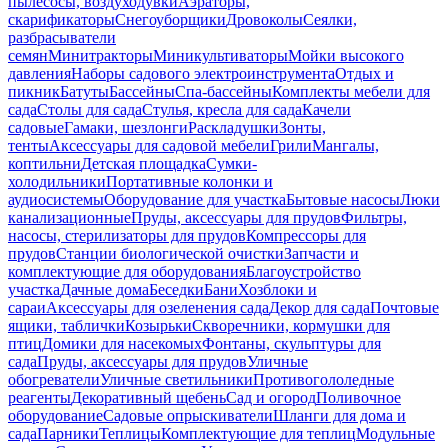
пылесосы, воздуходувки
Аэраторы,
скарификаторы
Снегоуборщики
Дровоколы
Сеялки,
разбрасыватели
семян
Минитракторы
Миникультиваторы
Мойки высокого
давления
Наборы садового электроинструмента
Отдых и
пикник
Батуты
Бассейны
Спа-бассейны
Комплекты мебели для
сада
Столы для сада
Стулья, кресла для сада
Качели
садовые
Гамаки, шезлонги
Раскладушки
Зонты,
тенты
Аксессуары для садовой мебели
Грили
Мангалы,
коптильни
Детская площадка
Сумки-
холодильники
Портативные колонки и
аудиосистемы
Оборудование для участка
Бытовые насосы
Люки
канализационные
Пруды, аксессуары для прудов
Фильтры,
насосы, стерилизаторы для прудов
Компрессоры для
прудов
Станции биологической очистки
Запчасти и
комплектующие для оборудования
Благоустройство
участка
Дачные дома
Беседки
Бани
Хозблоки и
сараи
Аксессуары для озеленения сада
Декор для сада
Почтовые
ящики, таблички
Козырьки
Скворечники, кормушки для
птиц
Домики для насекомых
Фонтаны, скульптуры для
сада
Пруды, аксессуары для прудов
Уличные
обогреватели
Уличные светильники
Противогололедные
реагенты
Декоративный щебень
Сад и огород
Поливочное
оборудование
Садовые опрыскиватели
Шланги для дома и
сада
Парники
Теплицы
Комплектующие для теплиц
Модульные