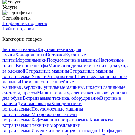
Услуги
Сертификаты
Подборщик подарков
Найти подарки
Категории товаров
Бытовая техника
Крупная техника для
кухни
Холодильники
Вытяжки
Кухонные
плиты
Морозильники
Посудомоечные машины
Настольные
плиты
Винные шкафы
Мини-холодильники
Техника для ухода
за одеждой
Стиральные машины
Стиральные машины
встраиваемые
Утюги
Отпариватели
Швейные, вышивальные
машины
Промышленные швейные
машины
Оверлоки
Сушильные машины, шкафы
Гладильные
системы, прессы
Машинки для удаления катышков
Сушилки
для обуви
Встраиваемая техника, оборудование
Варочные
панели
Духовые шкафы
Холодильники
встраиваемые
Посудомоечные машины
встраиваемые
Микроволновые печи
встраиваемые
Кофемашины встраиваемые
Комплекты
встраиваемой техники
Морозильники
встраиваемые
Измельчители пищевых отходов
Шкафы для