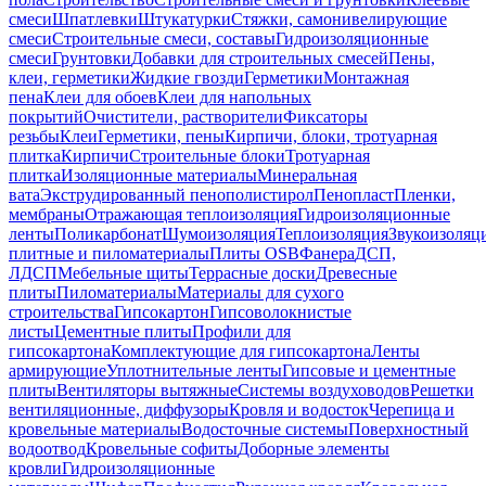
смеси
Шпатлевки
Штукатурки
Стяжки, самонивелирующие
смеси
Строительные смеси, составы
Гидроизоляционные
смеси
Грунтовки
Добавки для строительных смесей
Пены,
клеи, герметики
Жидкие гвозди
Герметики
Монтажная
пена
Клеи для обоев
Клеи для напольных
покрытий
Очистители, растворители
Фиксаторы
резьбы
Клеи
Герметики, пены
Кирпичи, блоки, тротуарная
плитка
Кирпичи
Строительные блоки
Тротуарная
плитка
Изоляционные материалы
Минеральная
вата
Экструдированный пенополистирол
Пенопласт
Пленки,
мембраны
Отражающая теплоизоляция
Гидроизоляционные
ленты
Поликарбонат
Шумоизоляция
Теплоизоляция
Звукоизоляц
плитные и пиломатериалы
Плиты OSB
Фанера
ДСП,
ЛДСП
Мебельные щиты
Террасные доски
Древесные
плиты
Пиломатериалы
Материалы для сухого
строительства
Гипсокартон
Гипсоволокнистые
листы
Цементные плиты
Профили для
гипсокартона
Комплектующие для гипсокартона
Ленты
армирующие
Уплотнительные ленты
Гипсовые и цементные
плиты
Вентиляторы вытяжные
Системы воздуховодов
Решетки
вентиляционные, диффузоры
Кровля и водосток
Черепица и
кровельные материалы
Водосточные системы
Поверхностный
водоотвод
Кровельные софиты
Доборные элементы
кровли
Гидроизоляционные