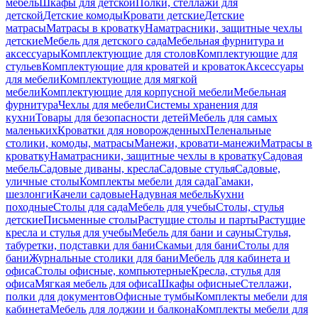
мебель
Шкафы для детской
Полки, стеллажи для
детской
Детские комоды
Кровати детские
Детские
матрасы
Матрасы в кроватку
Наматрасники, защитные чехлы
детские
Мебель для детского сада
Мебельная фурнитура и
аксессуары
Комплектующие для столов
Комплектующие для
стульев
Комплектующие для кроватей и кроваток
Аксессуары
для мебели
Комплектующие для мягкой
мебели
Комплектующие для корпусной мебели
Мебельная
фурнитура
Чехлы для мебели
Системы хранения для
кухни
Товары для безопасности детей
Мебель для самых
маленьких
Кроватки для новорожденных
Пеленальные
столики, комоды, матрасы
Манежи, кровати-манежи
Матрасы в
кроватку
Наматрасники, защитные чехлы в кроватку
Садовая
мебель
Садовые диваны, кресла
Садовые стулья
Садовые,
уличные столы
Комплекты мебели для сада
Гамаки,
шезлонги
Качели садовые
Надувная мебель
Кухни
походные
Столы для сада
Мебель для учебы
Столы, стулья
детские
Письменные столы
Растущие столы и парты
Растущие
кресла и стулья для учебы
Мебель для бани и сауны
Стулья,
табуретки, подставки для бани
Скамьи для бани
Столы для
бани
Журнальные столики для бани
Мебель для кабинета и
офиса
Столы офисные, компьютерные
Кресла, стулья для
офиса
Мягкая мебель для офиса
Шкафы офисные
Стеллажи,
полки для документов
Офисные тумбы
Комплекты мебели для
кабинета
Мебель для лоджии и балкона
Комплекты мебели для