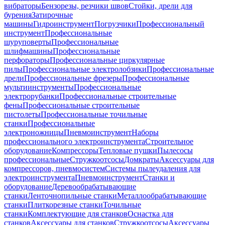
вибраторы
Бензорезы, резчики швов
Стойки, дрели для
бурения
Затирочные
машины
Гидроинструмент
Погрузчики
Профессиональный
инструмент
Профессиональные
шуруповерты
Профессиональные
шлифмашины
Профессиональные
перфораторы
Профессиональные циркулярные
пилы
Профессиональные электролобзики
Профессиональные
дрели
Профессиональные фрезеры
Профессиональные
мультиинструменты
Профессиональные
электрорубанки
Профессиональные строительные
фены
Профессиональные строительные
пистолеты
Профессиональные точильные
станки
Профессиональные
электроножницы
Пневмоинструмент
Наборы
профессионального электроинструмента
Строительное
оборудование
Компрессоры
Тепловые пушки
Пылесосы
профессиональные
Стружкоотсосы
Домкраты
Аксессуары для
компрессоров, пневмосистем
Системы пылеудаления для
электроинструмента
Пневмоинструмент
Станки и
оборудование
Деревообрабатывающие
станки
Ленточнопильные станки
Металлообрабатывающие
станки
Плиткорезные станки
Точильные
станки
Комплектующие для станков
Оснастка для
станков
Аксессуары для станков
Стружкоотсосы
Аксессуары