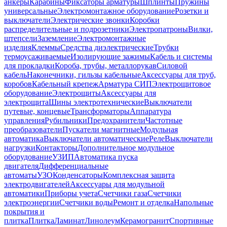
анкеры
Карабины
Фиксаторы арматуры
Шплинты
Пружины
универсальные
Электромонтажное оборудование
Розетки и
выключатели
Электрические звонки
Коробки
распределительные и подрозетники
Электропатроны
Вилки,
штепсели
Заземление
Электромонтажные
изделия
Клеммы
Средства диэлектрические
Трубки
термоусаживаемые
Изолирующие зажимы
Кабель и системы
для прокладки
Короба, трубы, металлорукав
Силовой
кабель
Наконечники, гильзы кабельные
Аксессуары для труб,
коробов
Кабельный крепеж
Арматура СИП
Электрощитовое
оборудование
Электрощиты
Аксессуары для
электрощита
Шины электротехнические
Выключатели
путевые, концевые
Трансформаторы
Аппаратура
управления
Рубильники
Предохранители
Частотные
преобразователи
Пускатели магнитные
Модульная
автоматика
Выключатели автоматические
Реле
Выключатели
нагрузки
Контакторы
Дополнительное модульное
оборудование
УЗИП
Автоматика пуска
двигателя
Дифференциальные
автоматы
УЗО
Конденсаторы
Комплексная защита
электродвигателей
Аксессуары для модульной
автоматики
Приборы учета
Счетчики газа
Счетчики
электроэнергии
Счетчики воды
Ремонт и отделка
Напольные
покрытия и
плитка
Плитка
Ламинат
Линолеум
Керамогранит
Спортивные