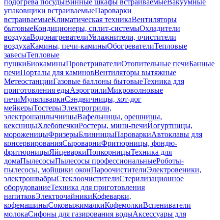
подогрева посуды
Винные шкафы встраиваемые
Вакуумные
упаковщики встраиваемые
Пароварки
встраиваемые
Климатическая техника
Вентиляторы
бытовые
Кондиционеры, сплит-системы
Охладители
воздуха
Водонагреватели
Увлажнители, очистители
воздуха
Камины, печи-камины
Обогреватели
Тепловые
завесы
Тепловые
пушки
Биокамины
Проветриватели
Отопительные печи
Банные
печи
Порталы для каминов
Вентиляторы вытяжные
Метеостанции
Газовые баллоны бытовые
Техника для
приготовления еды
Аэрогрили
Микроволновые
печи
Мультиварки
Сэндвичницы, хот-дог
мейкеры
Тостеры
Электрогрили,
электрошашлычницы
Вафельницы, орешницы,
кексницы
Хлебопечки
Ростеры, мини-печи
Йогуртницы,
мороженицы
Фризеры
Блинницы
Пароварки
Автоклавы для
консервирования
Сыроварни
Фритюрницы, фондю-
фритюрницы
Яйцеварки
Попкорницы
Техника для
дома
Пылесосы
Пылесосы профессиональные
Роботы-
пылесосы, мойщики окон
Пароочистители
Электровеники,
электрошвабры
Стеклоочистители
Стерилизационное
оборудование
Техника для приготовления
напитков
Электрочайники
Кофеварки,
кофемашины
Соковыжималки
Кофемолки
Вспениватели
молока
Сифоны для газирования воды
Аксессуары для