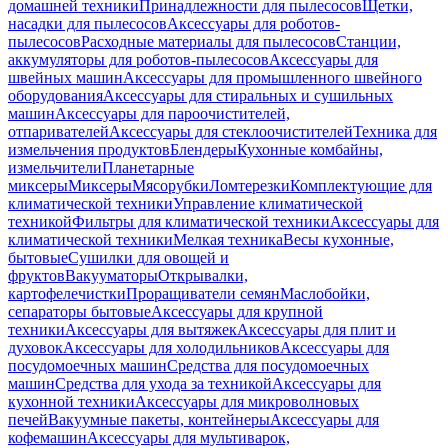
домашней техники
Принадлежности для пылесосов
Щетки,
насадки для пылесосов
Аксессуары для роботов-
пылесосов
Расходные материалы для пылесосов
Станции,
аккумуляторы для роботов-пылесосов
Аксессуары для
швейных машин
Аксессуары для промышленного швейного
оборудования
Аксессуары для стиральных и сушильных
машин
Аксессуары для пароочистителей,
отпаривателей
Аксессуары для стеклоочистителей
Техника для
измельчения продуктов
Блендеры
Кухонные комбайны,
измельчители
Планетарные
миксеры
Миксеры
Мясорубки
Ломтерезки
Комплектующие для
климатической техники
Управление климатической
техникой
Фильтры для климатической техники
Аксессуары для
климатической техники
Мелкая техника
Весы кухонные,
бытовые
Сушилки для овощей и
фруктов
Вакууматоры
Открывалки,
картофелечистки
Проращиватели семян
Маслобойки,
сепараторы бытовые
Аксессуары для крупной
техники
Аксессуары для вытяжек
Аксессуары для плит и
духовок
Аксессуары для холодильников
Аксессуары для
посудомоечных машин
Средства для посудомоечных
машин
Средства для ухода за техникой
Аксессуары для
кухонной техники
Аксессуары для микроволновых
печей
Вакуумные пакеты, контейнеры
Аксессуары для
кофемашин
Аксессуары для мультиварок,