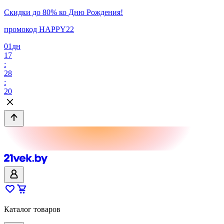
Скидки до 80% ко Дню Рождения!
промокод HAPPY22
01
дн
17
:
28
:
20
Каталог товаров