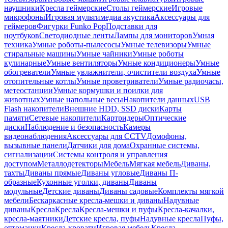
наушники
Кресла геймерские
Столы геймерские
Игровые
микрофоны
Игровая мультимедиа акустика
Аксессуары для
геймеров
Фигурки Funko Pop
Подставки для
ноутбуков
Светодиодные ленты
Лампы для мониторов
Умная
техника
Умные роботы-пылесосы
Умные телевизоры
Умные
стиральные машины
Умные чайники
Умные роботы
кулинарные
Умные вентиляторы
Умные кондиционеры
Умные
обогреватели
Умные увлажнители, очистители воздуха
Умные
отопительные котлы
Умные проветриватели
Умные радиочасы,
метеостанции
Умные кормушки и поилки для
животных
Умные напольные весы
Накопители данных
USB
Flash накопители
Внешние HDD, SSD диски
Карты
памяти
Сетевые накопители
Картридеры
Оптические
диски
Наблюдение и безопасность
Камеры
видеонаблюдения
Аксессуары для CCTV
Домофоны,
вызывные панели
Датчики для дома
Охранные системы,
сигнализации
Системы контроля и управления
доступом
Металлодетекторы
Мебель
Мягкая мебель
Диваны,
тахты
Диваны прямые
Диваны угловые
Диваны П-
образные
Кухонные уголки, диваны
Диваны
модульные
Детские диваны
Диваны садовые
Комплекты мягкой
мебели
Бескаркасные кресла-мешки и диваны
Надувные
диваны
Кресла
Кресла
Кресла-мешки и пуфы
Кресла-качалки,
кресла-маятники
Детские кресла, пуфы
Надувные кресла
Пуфы,
оттоманки
Кресла-кровати
Игровая мебель
Кресла