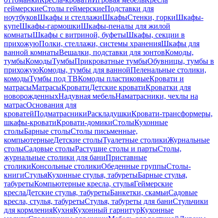
геймерские
Столы геймерские
Подставки для
ноутбуков
Шкафы и стеллажи
Шкафы
Стенки, горки
Шкафы-
купе
Шкафы-гармошки
Шкафы-пеналы для жилой
комнаты
Шкафы с витриной, буфеты
Шкафы, секции в
прихожую
Полки, стеллажи, системы хранения
Шкафы для
ванной комнаты
Вешалки, подставки для зонтов
Комоды,
тумбы
Комоды
Тумбы
Прикроватные тумбы
Обувницы, тумбы в
прихожую
Комоды, тумбы для ванной
Пеленальные столики,
комоды
Тумбы под ТВ
Комоды пластиковые
Кровати и
матрасы
Матрасы
Кровати
Детские кровати
Кроватки для
новорожденных
Надувная мебель
Наматрасники, чехлы на
матрас
Основания для
кроватей
Подматрасники
Раскладушки
Кровати-трансформеры,
шкафы-кровати
Кровати-домики
Столы
Кухонные
столы
Барные столы
Столы письменные,
компьютерные
Детские столы
Туалетные столики
Журнальные
столы
Садовые столы
Растущие столы и парты
Столы,
журнальные столики для бани
Приставные
столики
Консольные столики
Обеденные группы
Столы-
книги
Стулья
Кухонные стулья, табуреты
Барные стулья,
табуреты
Компьютерные кресла, стулья
Геймерские
кресла
Детские стулья, табуреты
Банкетки, скамьи
Садовые
кресла, стулья, табуреты
Стулья, табуреты для бани
Стульчики
для кормления
Кухня
Кухонный гарнитур
Кухонные