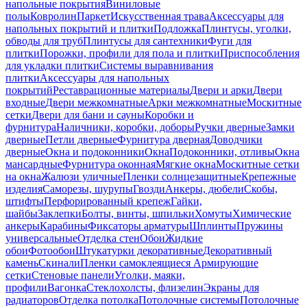
напольные покрытия
Виниловые
полы
Ковролин
Паркет
Искусственная трава
Аксессуары для
напольных покрытий и плитки
Подложка
Плинтусы, уголки,
обводы для труб
Плинтусы для сантехники
Фуги для
плитки
Порожки, профили для пола и плитки
Приспособления
для укладки плитки
Системы выравнивания
плитки
Аксессуары для напольных
покрытий
Реставрационные материалы
Двери и арки
Двери
входные
Двери межкомнатные
Арки межкомнатные
Москитные
сетки
Двери для бани и сауны
Коробки и
фурнитура
Наличники, коробки, доборы
Ручки дверные
Замки
дверные
Петли дверные
Фурнитура дверная
Доводчики
дверные
Окна и подоконники
Окна
Подоконники, отливы
Окна
мансардные
Фурнитура оконная
Мягкие окна
Москитные сетки
на окна
Жалюзи уличные
Пленки солнцезащитные
Крепежные
изделия
Саморезы, шурупы
Гвозди
Анкеры, дюбели
Скобы,
штифты
Перфорированный крепеж
Гайки,
шайбы
Заклепки
Болты, винты, шпильки
Хомуты
Химические
анкеры
Карабины
Фиксаторы арматуры
Шплинты
Пружины
универсальные
Отделка стен
Обои
Жидкие
обои
Фотообои
Штукатурки декоративные
Декоративный
камень
Скинали
Пленки самоклеящиеся
Армирующие
сетки
Стеновые панели
Уголки, маяки,
профили
Вагонка
Стеклохолсты, флизелин
Экраны для
радиаторов
Отделка потолка
Потолочные системы
Потолочные