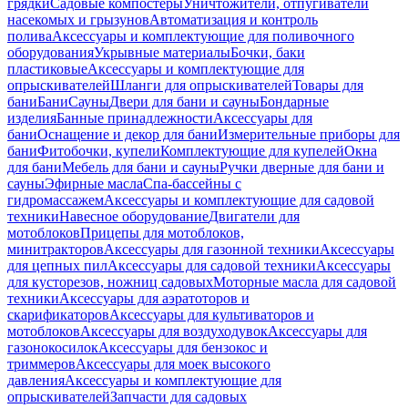
грядки
Садовые компостеры
Уничтожители, отпугиватели
насекомых и грызунов
Автоматизация и контроль
полива
Аксессуары и комплектующие для поливочного
оборудования
Укрывные материалы
Бочки, баки
пластиковые
Аксессуары и комплектующие для
опрыскивателей
Шланги для опрыскивателей
Товары для
бани
Бани
Сауны
Двери для бани и сауны
Бондарные
изделия
Банные принадлежности
Аксессуары для
бани
Оснащение и декор для бани
Измерительные приборы для
бани
Фитобочки, купели
Комплектующие для купелей
Окна
для бани
Мебель для бани и сауны
Ручки дверные для бани и
сауны
Эфирные масла
Спа-бассейны с
гидромассажем
Аксессуары и комплектующие для садовой
техники
Навесное оборудование
Двигатели для
мотоблоков
Прицепы для мотоблоков,
минитракторов
Аксессуары для газонной техники
Аксессуары
для цепных пил
Аксессуары для садовой техники
Аксессуары
для кусторезов, ножниц садовых
Моторные масла для садовой
техники
Аксессуары для аэратоторов и
скарификаторов
Аксессуары для культиваторов и
мотоблоков
Аксессуары для воздуходувок
Аксессуары для
газонокосилок
Аксессуары для бензокос и
триммеров
Аксессуары для моек высокого
давления
Аксессуары и комплектующие для
опрыскивателей
Запчасти для садовых