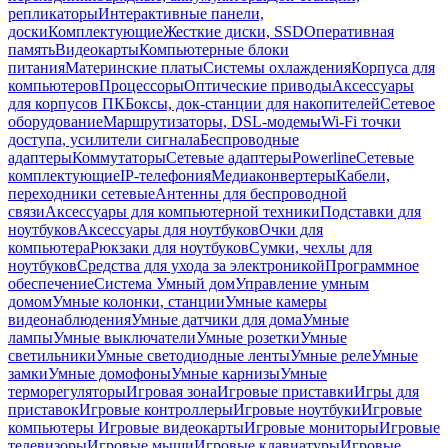
репликаторы
Интерактивные панели,
доски
Комплектующие
Жесткие диски, SSD
Оперативная
память
Видеокарты
Компьютерные блоки
питания
Материнские платы
Системы охлаждения
Корпуса для
компьютеров
Процессоры
Оптические приводы
Аксессуары
для корпусов ПК
Боксы, док-станции для накопителей
Сетевое
оборудование
Маршрутизаторы, DSL-модемы
Wi-Fi точки
доступа, усилители сигнала
Беспроводные
адаптеры
Коммутаторы
Сетевые адаптеры
Powerline
Сетевые
комплектующие
IP-телефония
Медиаконвертеры
Кабели,
переходники сетевые
Антенны для беспроводной
связи
Аксессуары для компьютерной техники
Подставки для
ноутбуков
Аксессуары для ноутбуков
Очки для
компьютера
Рюкзаки для ноутбуков
Сумки, чехлы для
ноутбуков
Средства для ухода за электроникой
Программное
обеспечение
Система Умный дом
Управление умным
домом
Умные колонки, станции
Умные камеры
видеонаблюдения
Умные датчики для дома
Умные
лампы
Умные выключатели
Умные розетки
Умные
светильники
Умные светодиодные ленты
Умные реле
Умные
замки
Умные домофоны
Умные карнизы
Умные
терморегуляторы
Игровая зона
Игровые приставки
Игры для
приставок
Игровые контроллеры
Игровые ноутбуки
Игровые
компьютеры
Игровые видеокарты
Игровые мониторы
Игровые
телевизоры
Игровые мыши
Игровые клавиатуры
Игровые