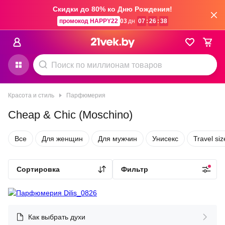
Скидки до 80% ко Дню Рождения!
промокод HAPPY22
03
дн
07
:
26
:
38
Красота и стиль
Парфюмерия
Cheap & Chic (Moschino)
Все
Для женщин
Для мужчин
Унисекс
Travel siz
Сортировка
Фильтр
Как выбрать духи