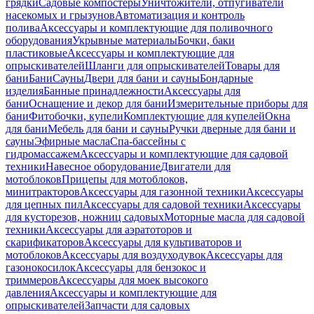
грядки
Садовые компостеры
Уничтожители, отпугиватели
насекомых и грызунов
Автоматизация и контроль
полива
Аксессуары и комплектующие для поливочного
оборудования
Укрывные материалы
Бочки, баки
пластиковые
Аксессуары и комплектующие для
опрыскивателей
Шланги для опрыскивателей
Товары для
бани
Бани
Сауны
Двери для бани и сауны
Бондарные
изделия
Банные принадлежности
Аксессуары для
бани
Оснащение и декор для бани
Измерительные приборы для
бани
Фитобочки, купели
Комплектующие для купелей
Окна
для бани
Мебель для бани и сауны
Ручки дверные для бани и
сауны
Эфирные масла
Спа-бассейны с
гидромассажем
Аксессуары и комплектующие для садовой
техники
Навесное оборудование
Двигатели для
мотоблоков
Прицепы для мотоблоков,
минитракторов
Аксессуары для газонной техники
Аксессуары
для цепных пил
Аксессуары для садовой техники
Аксессуары
для кусторезов, ножниц садовых
Моторные масла для садовой
техники
Аксессуары для аэратоторов и
скарификаторов
Аксессуары для культиваторов и
мотоблоков
Аксессуары для воздуходувок
Аксессуары для
газонокосилок
Аксессуары для бензокос и
триммеров
Аксессуары для моек высокого
давления
Аксессуары и комплектующие для
опрыскивателей
Запчасти для садовых