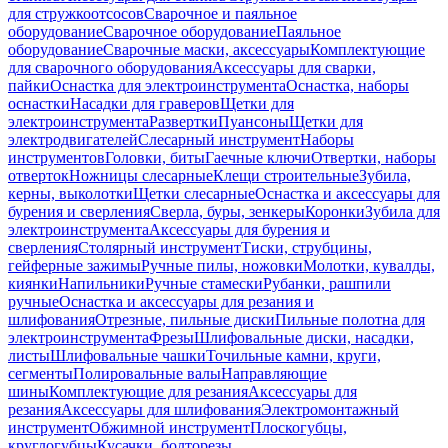
для стружкоотсосов
Сварочное и паяльное
оборудование
Сварочное оборудование
Паяльное
оборудование
Сварочные маски, аксессуары
Комплектующие
для сварочного оборудования
Аксессуары для сварки,
пайки
Оснастка для электроинструмента
Оснастка, наборы
оснастки
Насадки для граверов
Щетки для
электроинструмента
Развертки
Пуансоны
Щетки для
электродвигателей
Слесарный инструмент
Наборы
инструментов
Головки, биты
Гаечные ключи
Отвертки, наборы
отверток
Ножницы слесарные
Клещи строительные
Зубила,
керны, выколотки
Щетки слесарные
Оснастка и аксессуары для
бурения и сверления
Сверла, буры, зенкеры
Коронки
Зубила для
электроинструмента
Аксессуары для бурения и
сверления
Столярный инструмент
Тиски, струбцины,
гейферные зажимы
Ручные пилы, ножовки
Молотки, кувалды,
киянки
Напильники
Ручные стамески
Рубанки, рашпили
ручные
Оснастка и аксессуары для резания и
шлифования
Отрезные, пильные диски
Пильные полотна для
электроинструмента
Фрезы
Шлифовальные диски, насадки,
листы
Шлифовальные чашки
Точильные камни, круги,
сегменты
Полировальные валы
Направляющие
шины
Комплектующие для резания
Аксессуары для
резания
Аксессуары для шлифования
Электромонтажный
инструмент
Обжимной инструмент
Плоскогубцы,
круглогубцы
Кусачки, болторезы,