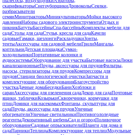
пылесосы, воздуходувки
Аэраторы,
скарификаторы
Снегоуборщики
Дровоколы
Сеялки,
разбрасыватели
семян
Минитракторы
Миникультиваторы
Мойки высокого
давления
Наборы садового электроинструмента
Отдых и
пикник
Батуты
Бассейны
Спа-бассейны
Комплекты мебели для
сада
Столы для сада
Стулья, кресла для сада
Качели
садовые
Гамаки, шезлонги
Раскладушки
Зонты,
тенты
Аксессуары для садовой мебели
Грили
Мангалы,
коптильни
Детская площадка
Сумки-
холодильники
Портативные колонки и
аудиосистемы
Оборудование для участка
Бытовые насосы
Люки
канализационные
Пруды, аксессуары для прудов
Фильтры,
насосы, стерилизаторы для прудов
Компрессоры для
прудов
Станции биологической очистки
Запчасти и
комплектующие для оборудования
Благоустройство
участка
Дачные дома
Беседки
Бани
Хозблоки и
сараи
Аксессуары для озеленения сада
Декор для сада
Почтовые
ящики, таблички
Козырьки
Скворечники, кормушки для
птиц
Домики для насекомых
Фонтаны, скульптуры для
сада
Пруды, аксессуары для прудов
Уличные
обогреватели
Уличные светильники
Противогололедные
реагенты
Декоративный щебень
Сад и огород
Поливочное
оборудование
Садовые опрыскиватели
Шланги для дома и
сада
Парники
Теплицы
Комплектующие для теплиц
Модульные