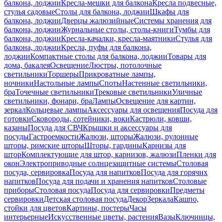
балкона, лоджии
Кресла-мешки для балкона
Кресла подвесные,
стулья садовые
Столы для балкона, лоджии
Шкафы для
балкона, лоджии
Дверцы жалюзийные
Системы хранения для
балкона, лоджии
Журнальные столы, столы-книги
Тумбы для
балкона, лоджии
Кресла-качалки, кресла-маятники
Стулья для
балкона, лоджии
Кресла, пуфы для балкона,
лоджии
Компактные столы для балкона, лоджии
Товары для
дома, бакалея
Освещение
Люстры, потолочные
светильники
Торшеры
Прикроватные лампы,
ночники
Настольные лампы
Споты
Настенные светильники,
бра
Точечные светильники
Трековые светильники
Уличные
светильники, фонари, бра
Лампы
Освещение для картин,
зеркал
Кольцевые лампы
Аксессуары для освещения
Посуда для
готовки
Сковороды, сотейники, воки
Кастрюли, ковши,
казаны
Посуда для СВЧ
Крышки и аксессуары для
посуды
Гастроемкости
Жалюзи, шторы
Жалюзи, рулонные
шторы, римские шторы
Шторы, гардины
Карнизы для
штор
Комплектующие для штор, карнизов, жалюзи
Пленки для
окон
Электроприводные солнцезащитные системы
Столовая
посуда, сервировка
Посуда для напитков
Посуда для горячих
напитков
Посуда для подачи и хранения напитков
Столовые
приборы
Столовая посуда
Посуда для сервировки
Предметы
сервировки
Детская столовая посуда
Декор
Зеркала
Кашпо,
стойки для цветов
Картины, постеры
Часы
интерьерные
Искусственные цветы, растения
Вазы
Ключницы,