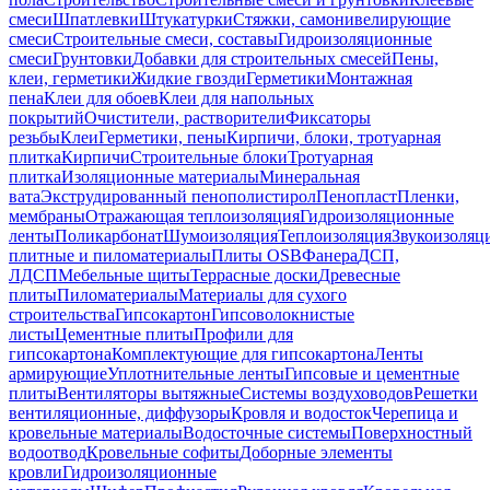
смеси
Шпатлевки
Штукатурки
Стяжки, самонивелирующие
смеси
Строительные смеси, составы
Гидроизоляционные
смеси
Грунтовки
Добавки для строительных смесей
Пены,
клеи, герметики
Жидкие гвозди
Герметики
Монтажная
пена
Клеи для обоев
Клеи для напольных
покрытий
Очистители, растворители
Фиксаторы
резьбы
Клеи
Герметики, пены
Кирпичи, блоки, тротуарная
плитка
Кирпичи
Строительные блоки
Тротуарная
плитка
Изоляционные материалы
Минеральная
вата
Экструдированный пенополистирол
Пенопласт
Пленки,
мембраны
Отражающая теплоизоляция
Гидроизоляционные
ленты
Поликарбонат
Шумоизоляция
Теплоизоляция
Звукоизоляц
плитные и пиломатериалы
Плиты OSB
Фанера
ДСП,
ЛДСП
Мебельные щиты
Террасные доски
Древесные
плиты
Пиломатериалы
Материалы для сухого
строительства
Гипсокартон
Гипсоволокнистые
листы
Цементные плиты
Профили для
гипсокартона
Комплектующие для гипсокартона
Ленты
армирующие
Уплотнительные ленты
Гипсовые и цементные
плиты
Вентиляторы вытяжные
Системы воздуховодов
Решетки
вентиляционные, диффузоры
Кровля и водосток
Черепица и
кровельные материалы
Водосточные системы
Поверхностный
водоотвод
Кровельные софиты
Доборные элементы
кровли
Гидроизоляционные