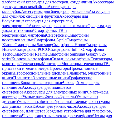
хлебопечек
Аксессуары для тостеров, сэндвичниц
Аксессуары
для кухонных комбайнов
Аксессуары для
мясорубок
Аксессуары для блендеров, миксеров
Аксессуары
для сушилок овощей и фруктов
Аксессуары для
йогуртниц
Аксессуары для аэрогрилей,
электрогрилей
Аксессуары для соковыжималок
Средства для
ухода за техникой
Смартфоны, ТВ и
электроника
Смартфоны
Смартфоны
Смартфоны
восстановленные
Смартфоны Apple
Смартфоны
Xiaomi
Смартфоны Samsung
Смартфоны Honor
Смартфоны
Huawei
Смартфоны POCO
Смартфоны Infinix
Смартфоны
Tecno
Смартфоны Realme
Смартфоны Samsung Galaxy S26
series
Кнопочные телефоны
Складные смартфоны
Телевизоры,
мониторы
Телевизоры
Мониторы
Мониторы-телевизоры
ТВ-
приставки и медиаплееры
Проекторы
Проекционные
экраны
Профессиональные дисплеи
Планшеты, электронные
книги
Планшеты
Электронные книги
Графические
планшеты
Блокноты электронные
Чехлы, бамперы для
планшетов
Аксессуары для планшетов,
смартфонов
Аксессуары для электронных книг
Смарт-часы,
аксессуары
Умные часы
Фитнес-браслеты
Умные часы
детские
Умные часы, фитнес-браслеты
Ремешки, аксессуары
для умных часов
Кабели для умных часов
Аксессуары для
смартфонов, планшетов
Зарядные устройства для телефонов,
планшетов
Чехлы, защитные стекла для телефонов
Чехлы для