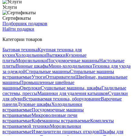
Услуги
Сертификаты
Подборщик подарков
Найти подарки
Категории товаров
Бытовая техника
Крупная техника для
кухни
Холодильники
Вытяжки
Кухонные
плиты
Морозильники
Посудомоечные машины
Настольные
плиты
Винные шкафы
Мини-холодильники
Техника для ухода
за одеждой
Стиральные машины
Стиральные машины
встраиваемые
Утюги
Отпариватели
Швейные, вышивальные
машины
Промышленные швейные
машины
Оверлоки
Сушильные машины, шкафы
Гладильные
системы, прессы
Машинки для удаления катышков
Сушилки
для обуви
Встраиваемая техника, оборудование
Варочные
панели
Духовые шкафы
Холодильники
встраиваемые
Посудомоечные машины
встраиваемые
Микроволновые печи
встраиваемые
Кофемашины встраиваемые
Комплекты
встраиваемой техники
Морозильники
встраиваемые
Измельчители пищевых отходов
Шкафы для