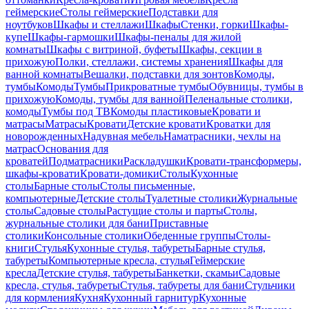
геймерские
Столы геймерские
Подставки для
ноутбуков
Шкафы и стеллажи
Шкафы
Стенки, горки
Шкафы-
купе
Шкафы-гармошки
Шкафы-пеналы для жилой
комнаты
Шкафы с витриной, буфеты
Шкафы, секции в
прихожую
Полки, стеллажи, системы хранения
Шкафы для
ванной комнаты
Вешалки, подставки для зонтов
Комоды,
тумбы
Комоды
Тумбы
Прикроватные тумбы
Обувницы, тумбы в
прихожую
Комоды, тумбы для ванной
Пеленальные столики,
комоды
Тумбы под ТВ
Комоды пластиковые
Кровати и
матрасы
Матрасы
Кровати
Детские кровати
Кроватки для
новорожденных
Надувная мебель
Наматрасники, чехлы на
матрас
Основания для
кроватей
Подматрасники
Раскладушки
Кровати-трансформеры,
шкафы-кровати
Кровати-домики
Столы
Кухонные
столы
Барные столы
Столы письменные,
компьютерные
Детские столы
Туалетные столики
Журнальные
столы
Садовые столы
Растущие столы и парты
Столы,
журнальные столики для бани
Приставные
столики
Консольные столики
Обеденные группы
Столы-
книги
Стулья
Кухонные стулья, табуреты
Барные стулья,
табуреты
Компьютерные кресла, стулья
Геймерские
кресла
Детские стулья, табуреты
Банкетки, скамьи
Садовые
кресла, стулья, табуреты
Стулья, табуреты для бани
Стульчики
для кормления
Кухня
Кухонный гарнитур
Кухонные