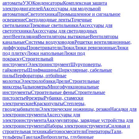
автоматы
УЗО
Конденсаторы
Комплексная защита
электродвигателей
Аксессуары для модульной
автоматики
Светотехника
Промышленное и сигнальное
освещение
Светодиодные ленты
Точечные
светильники
Трековые светильники
Аксессуары для
светотехники
Аксессуары для светодиодных
лент
Вентиляция
Вентиляторы вытяжные
Вентиляторы
канальные
Системы воздуховодов
Решетки вентиляционные,
диффузоры
Проветриватели
Люки
Люки ревизионные
Люки
под плитку
Люки напольные
Люки под
покраску
Строительный
инструмент
Электроинструмент
Шуруповерты,
гайковерты
Шлифмашины
Циркулярные, сабельные
пилы
Перфораторы, отбойные
молотки
Электролобзики
Дрели
Строительные
миксеры
Дальномеры
Многофункциональные
инструменты
Строительные фены
Строительные
пистолеты
Фрезеры
Рубанки, стамески
электрические
Краскопульты
Степлеры,
гвоздезабиватели
Электрические ножницы, резаки
Насадки для
электроинструмента
Аксессуары для
электроинструмента
Аккумуляторы, зарядные устройства для
электроинструмента
Наборы электроинструмента
Силовая и
строительная техника
Бетоносмесители
Генераторы
Тали,
тельферы
Такелаж
Виброплиты, глубинные