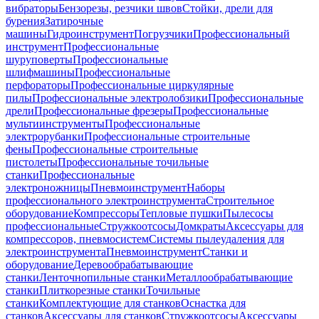
вибраторы
Бензорезы, резчики швов
Стойки, дрели для
бурения
Затирочные
машины
Гидроинструмент
Погрузчики
Профессиональный
инструмент
Профессиональные
шуруповерты
Профессиональные
шлифмашины
Профессиональные
перфораторы
Профессиональные циркулярные
пилы
Профессиональные электролобзики
Профессиональные
дрели
Профессиональные фрезеры
Профессиональные
мультиинструменты
Профессиональные
электрорубанки
Профессиональные строительные
фены
Профессиональные строительные
пистолеты
Профессиональные точильные
станки
Профессиональные
электроножницы
Пневмоинструмент
Наборы
профессионального электроинструмента
Строительное
оборудование
Компрессоры
Тепловые пушки
Пылесосы
профессиональные
Стружкоотсосы
Домкраты
Аксессуары для
компрессоров, пневмосистем
Системы пылеудаления для
электроинструмента
Пневмоинструмент
Станки и
оборудование
Деревообрабатывающие
станки
Ленточнопильные станки
Металлообрабатывающие
станки
Плиткорезные станки
Точильные
станки
Комплектующие для станков
Оснастка для
станков
Аксессуары для станков
Стружкоотсосы
Аксессуары