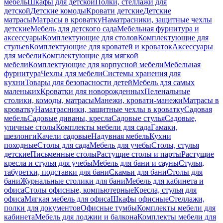
мебель
Шкафы для детской
Полки, стеллажи для
детской
Детские комоды
Кровати детские
Детские
матрасы
Матрасы в кроватку
Наматрасники, защитные чехлы
детские
Мебель для детского сада
Мебельная фурнитура и
аксессуары
Комплектующие для столов
Комплектующие для
стульев
Комплектующие для кроватей и кроваток
Аксессуары
для мебели
Комплектующие для мягкой
мебели
Комплектующие для корпусной мебели
Мебельная
фурнитура
Чехлы для мебели
Системы хранения для
кухни
Товары для безопасности детей
Мебель для самых
маленьких
Кроватки для новорожденных
Пеленальные
столики, комоды, матрасы
Манежи, кровати-манежи
Матрасы в
кроватку
Наматрасники, защитные чехлы в кроватку
Садовая
мебель
Садовые диваны, кресла
Садовые стулья
Садовые,
уличные столы
Комплекты мебели для сада
Гамаки,
шезлонги
Качели садовые
Надувная мебель
Кухни
походные
Столы для сада
Мебель для учебы
Столы, стулья
детские
Письменные столы
Растущие столы и парты
Растущие
кресла и стулья для учебы
Мебель для бани и сауны
Стулья,
табуретки, подставки для бани
Скамьи для бани
Столы для
бани
Журнальные столики для бани
Мебель для кабинета и
офиса
Столы офисные, компьютерные
Кресла, стулья для
офиса
Мягкая мебель для офиса
Шкафы офисные
Стеллажи,
полки для документов
Офисные тумбы
Комплекты мебели для
кабинета
Мебель для лоджии и балкона
Комплекты мебели для