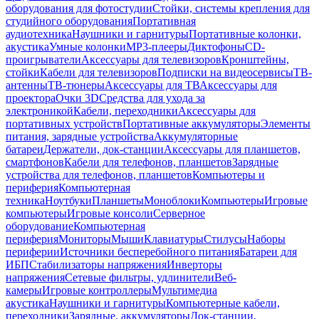
оборудования для фотостудии
Стойки, системы крепления для
студийного оборудования
Портативная
аудиотехника
Наушники и гарнитуры
Портативные колонки,
акустика
Умные колонки
MP3-плееры
Диктофоны
CD-
проигрыватели
Аксессуары для телевизоров
Кронштейны,
стойки
Кабели для телевизоров
Подписки на видеосервисы
ТВ-
антенны
ТВ-тюнеры
Аксессуары для ТВ
Аксессуары для
проектора
Очки 3D
Средства для ухода за
электроникой
Кабели, переходники
Аксессуары для
портативных устройств
Портативные аккумуляторы
Элементы
питания, зарядные устройства
Аккумуляторные
батареи
Держатели, док-станции
Аксессуары для планшетов,
смартфонов
Кабели для телефонов, планшетов
Зарядные
устройства для телефонов, планшетов
Компьютеры и
периферия
Компьютерная
техника
Ноутбуки
Планшеты
Моноблоки
Компьютеры
Игровые
компьютеры
Игровые консоли
Серверное
оборудование
Компьютерная
периферия
Мониторы
Мыши
Клавиатуры
Стилусы
Наборы
периферии
Источники бесперебойного питания
Батареи для
ИБП
Стабилизаторы напряжения
Инверторы
напряжения
Сетевые фильтры, удлинители
Веб-
камеры
Игровые контроллеры
Мультимедиа
акустика
Наушники и гарнитуры
Компьютерные кабели,
переходники
Зарядные, аккумуляторы
Док-станции,