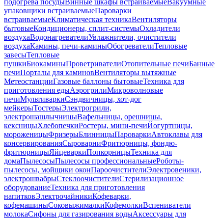
подогрева посуды
Винные шкафы встраиваемые
Вакуумные
упаковщики встраиваемые
Пароварки
встраиваемые
Климатическая техника
Вентиляторы
бытовые
Кондиционеры, сплит-системы
Охладители
воздуха
Водонагреватели
Увлажнители, очистители
воздуха
Камины, печи-камины
Обогреватели
Тепловые
завесы
Тепловые
пушки
Биокамины
Проветриватели
Отопительные печи
Банные
печи
Порталы для каминов
Вентиляторы вытяжные
Метеостанции
Газовые баллоны бытовые
Техника для
приготовления еды
Аэрогрили
Микроволновые
печи
Мультиварки
Сэндвичницы, хот-дог
мейкеры
Тостеры
Электрогрили,
электрошашлычницы
Вафельницы, орешницы,
кексницы
Хлебопечки
Ростеры, мини-печи
Йогуртницы,
мороженицы
Фризеры
Блинницы
Пароварки
Автоклавы для
консервирования
Сыроварни
Фритюрницы, фондю-
фритюрницы
Яйцеварки
Попкорницы
Техника для
дома
Пылесосы
Пылесосы профессиональные
Роботы-
пылесосы, мойщики окон
Пароочистители
Электровеники,
электрошвабры
Стеклоочистители
Стерилизационное
оборудование
Техника для приготовления
напитков
Электрочайники
Кофеварки,
кофемашины
Соковыжималки
Кофемолки
Вспениватели
молока
Сифоны для газирования воды
Аксессуары для