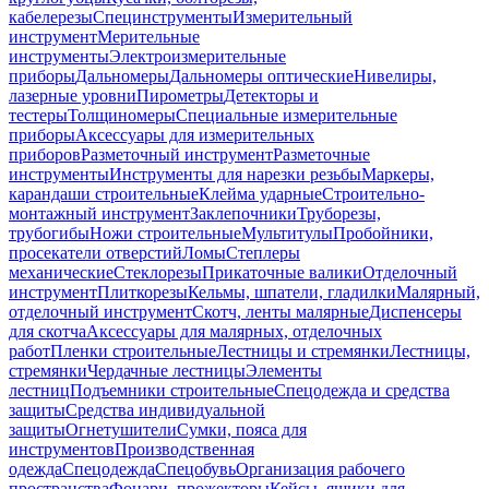
кабелерезы
Специнструменты
Измерительный
инструмент
Мерительные
инструменты
Электроизмерительные
приборы
Дальномеры
Дальномеры оптические
Нивелиры,
лазерные уровни
Пирометры
Детекторы и
тестеры
Толщиномеры
Специальные измерительные
приборы
Аксессуары для измерительных
приборов
Разметочный инструмент
Разметочные
инструменты
Инструменты для нарезки резьбы
Маркеры,
карандаши строительные
Клейма ударные
Строительно-
монтажный инструмент
Заклепочники
Труборезы,
трубогибы
Ножи строительные
Мультитулы
Пробойники,
просекатели отверстий
Ломы
Степлеры
механические
Стеклорезы
Прикаточные валики
Отделочный
инструмент
Плиткорезы
Кельмы, шпатели, гладилки
Малярный,
отделочный инструмент
Скотч, ленты малярные
Диспенсеры
для скотча
Аксессуары для малярных, отделочных
работ
Пленки строительные
Лестницы и стремянки
Лестницы,
стремянки
Чердачные лестницы
Элементы
лестниц
Подъемники строительные
Спецодежда и средства
защиты
Средства индивидуальной
защиты
Огнетушители
Сумки, пояса для
инструментов
Производственная
одежда
Спецодежда
Спецобувь
Организация рабочего
пространства
Фонари, прожекторы
Кейсы, ящики для