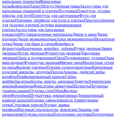
напольные покрытия
Виниловые
полы
Ковролин
Паркет
Искусственная трава
Аксессуары для
напольных покрытий и плитки
Подложка
Плинтусы, уголки,
обводы для труб
Плинтусы для сантехники
Фуги для
плитки
Порожки, профили для пола и плитки
Приспособления
для укладки плитки
Системы выравнивания
плитки
Аксессуары для напольных
покрытий
Реставрационные материалы
Двери и арки
Двери
входные
Двери межкомнатные
Арки межкомнатные
Москитные
сетки
Двери для бани и сауны
Коробки и
фурнитура
Наличники, коробки, доборы
Ручки дверные
Замки
дверные
Петли дверные
Фурнитура дверная
Доводчики
дверные
Окна и подоконники
Окна
Подоконники, отливы
Окна
мансардные
Фурнитура оконная
Мягкие окна
Москитные сетки
на окна
Жалюзи уличные
Пленки солнцезащитные
Крепежные
изделия
Саморезы, шурупы
Гвозди
Анкеры, дюбели
Скобы,
штифты
Перфорированный крепеж
Гайки,
шайбы
Заклепки
Болты, винты, шпильки
Хомуты
Химические
анкеры
Карабины
Фиксаторы арматуры
Шплинты
Пружины
универсальные
Отделка стен
Обои
Жидкие
обои
Фотообои
Штукатурки декоративные
Декоративный
камень
Скинали
Пленки самоклеящиеся
Армирующие
сетки
Стеновые панели
Уголки, маяки,
профили
Вагонка
Стеклохолсты, флизелин
Экраны для
радиаторов
Отделка потолка
Потолочные системы
Потолочные