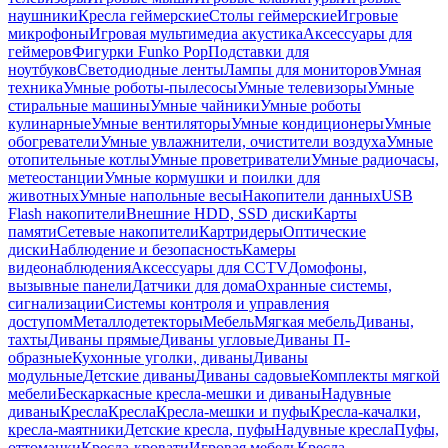
наушники
Кресла геймерские
Столы геймерские
Игровые
микрофоны
Игровая мультимедиа акустика
Аксессуары для
геймеров
Фигурки Funko Pop
Подставки для
ноутбуков
Светодиодные ленты
Лампы для мониторов
Умная
техника
Умные роботы-пылесосы
Умные телевизоры
Умные
стиральные машины
Умные чайники
Умные роботы
кулинарные
Умные вентиляторы
Умные кондиционеры
Умные
обогреватели
Умные увлажнители, очистители воздуха
Умные
отопительные котлы
Умные проветриватели
Умные радиочасы,
метеостанции
Умные кормушки и поилки для
животных
Умные напольные весы
Накопители данных
USB
Flash накопители
Внешние HDD, SSD диски
Карты
памяти
Сетевые накопители
Картридеры
Оптические
диски
Наблюдение и безопасность
Камеры
видеонаблюдения
Аксессуары для CCTV
Домофоны,
вызывные панели
Датчики для дома
Охранные системы,
сигнализации
Системы контроля и управления
доступом
Металлодетекторы
Мебель
Мягкая мебель
Диваны,
тахты
Диваны прямые
Диваны угловые
Диваны П-
образные
Кухонные уголки, диваны
Диваны
модульные
Детские диваны
Диваны садовые
Комплекты мягкой
мебели
Бескаркасные кресла-мешки и диваны
Надувные
диваны
Кресла
Кресла
Кресла-мешки и пуфы
Кресла-качалки,
кресла-маятники
Детские кресла, пуфы
Надувные кресла
Пуфы,
оттоманки
Кресла-кровати
Игровая мебель
Кресла