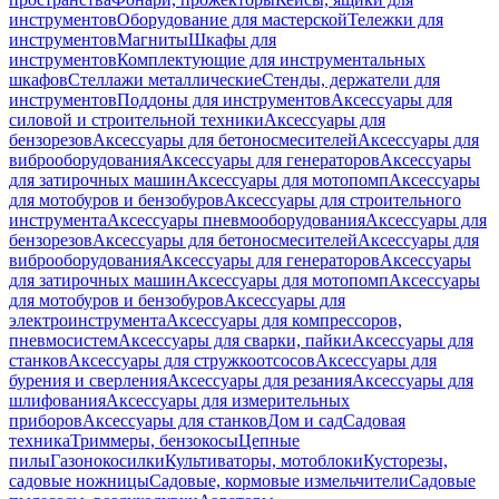
инструментов
Оборудование для мастерской
Тележки для
инструментов
Магниты
Шкафы для
инструментов
Комплектующие для инструментальных
шкафов
Стеллажи металлические
Стенды, держатели для
инструментов
Поддоны для инструментов
Аксессуары для
силовой и строительной техники
Аксессуары для
бензорезов
Аксессуары для бетоносмесителей
Аксессуары для
виброоборудования
Аксессуары для генераторов
Аксессуары
для затирочных машин
Аксессуары для мотопомп
Аксессуары
для мотобуров и бензобуров
Аксессуары для строительного
инструмента
Аксессуары пневмооборудования
Аксессуары для
бензорезов
Аксессуары для бетоносмесителей
Аксессуары для
виброоборудования
Аксессуары для генераторов
Аксессуары
для затирочных машин
Аксессуары для мотопомп
Аксессуары
для мотобуров и бензобуров
Аксессуары для
электроинструмента
Аксессуары для компрессоров,
пневмосистем
Аксессуары для сварки, пайки
Аксессуары для
станков
Аксессуары для стружкоотсосов
Аксессуары для
бурения и сверления
Аксессуары для резания
Аксессуары для
шлифования
Аксессуары для измерительных
приборов
Аксессуары для станков
Дом и сад
Садовая
техника
Триммеры, бензокосы
Цепные
пилы
Газонокосилки
Культиваторы, мотоблоки
Кусторезы,
садовые ножницы
Садовые, кормовые измельчители
Садовые