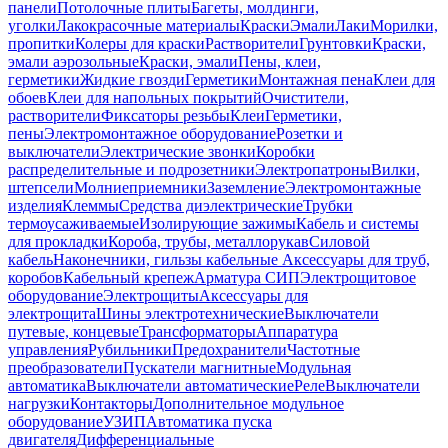
панели
Потолочные плиты
Багеты, молдинги,
уголки
Лакокрасочные материалы
Краски
Эмали
Лаки
Морилки,
пропитки
Колеры для краски
Растворители
Грунтовки
Краски,
эмали аэрозольные
Краски, эмали
Пены, клеи,
герметики
Жидкие гвозди
Герметики
Монтажная пена
Клеи для
обоев
Клеи для напольных покрытий
Очистители,
растворители
Фиксаторы резьбы
Клеи
Герметики,
пены
Электромонтажное оборудование
Розетки и
выключатели
Электрические звонки
Коробки
распределительные и подрозетники
Электропатроны
Вилки,
штепсели
Молниеприемники
Заземление
Электромонтажные
изделия
Клеммы
Средства диэлектрические
Трубки
термоусаживаемые
Изолирующие зажимы
Кабель и системы
для прокладки
Короба, трубы, металлорукав
Силовой
кабель
Наконечники, гильзы кабельные
Аксессуары для труб,
коробов
Кабельный крепеж
Арматура СИП
Электрощитовое
оборудование
Электрощиты
Аксессуары для
электрощита
Шины электротехнические
Выключатели
путевые, концевые
Трансформаторы
Аппаратура
управления
Рубильники
Предохранители
Частотные
преобразователи
Пускатели магнитные
Модульная
автоматика
Выключатели автоматические
Реле
Выключатели
нагрузки
Контакторы
Дополнительное модульное
оборудование
УЗИП
Автоматика пуска
двигателя
Дифференциальные