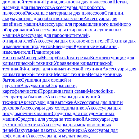
домашней техники
Принадлежности для пылесосов
Щетки,
насадки для пылесосов
Аксессуары для роботов-
пылесосов
Расходные материалы для пылесосов
Станции,
аккумуляторы для роботов-пылесосов
Аксессуары для
швейных машин
Аксессуары для промышленного швейного
оборудования
Аксессуары для стиральных и сушильных
машин
Аксессуары для пароочистителей,
отпаривателей
Аксессуары для стеклоочистителей
Техника для
измельчения продуктов
Блендеры
Кухонные комбайны,
измельчители
Планетарные
миксеры
Миксеры
Мясорубки
Ломтерезки
Комплектующие для
климатической техники
Управление климатической
техникой
Фильтры для климатической техники
Аксессуары для
климатической техники
Мелкая техника
Весы кухонные,
бытовые
Сушилки для овощей и
фруктов
Вакууматоры
Открывалки,
картофелечистки
Проращиватели семян
Маслобойки,
сепараторы бытовые
Аксессуары для крупной
техники
Аксессуары для вытяжек
Аксессуары для плит и
духовок
Аксессуары для холодильников
Аксессуары для
посудомоечных машин
Средства для посудомоечных
машин
Средства для ухода за техникой
Аксессуары для
кухонной техники
Аксессуары для микроволновых
печей
Вакуумные пакеты, контейнеры
Аксессуары для
кофемашин
Аксессуары для мультиварок,