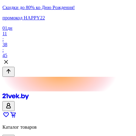
Скидки до 80% ко Дню Рождения!
промокод HAPPY22
01
дн
11
:
38
:
45
Каталог товаров