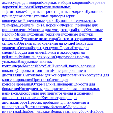
аксессуары для ковров
Коврики, наборы ковриков
Ковровые
дорожки
Циновки
Покрытия напольные
тафтинговые
Защитные, грязезащитные коврики
Кухонные
принадлежности
Кухонные приборы
Терки,
овощерезки
Разделочные доски
Кухонные термометры,
таймеры
Дуршлаги, сита, воронки
Формы, приборы для
приготовления
Молотки для мяса, тендерайзеры
Кухонные
мелочи
Миски
Кухонный текстиль
Кухонные фартуки,
прихватки
Кухонные полотенца
Скатерти, сервировочные
салфетки
Организация хранения на кухне
Посуда для
хранения
Органайзеры для кухни
Органайзеры для
специй
Посуда для ланча
Полки и аксессуары на
рейлинги
Рейлинги для кухни
Одноразовая посуда,
упаковка
Вакуумные пакеты,
контейнеры
Бакалея
Кофе
Чай
Цикорий, какао, горячий
шоколад
Сиропы и топпинги
Консервирование и
дистилляция
Автоклавы для консервирования
Аксессуары для
консервирования
Приспособления для
консервирования
Открывалки
Пивоварни
Емкости для
брожения
Ингредиенты для приготовления алкогольных
напитков
Аксессуары для приготовления и хранения
алкогольных напитков
Комплектующие для
дистилляторов
Прессы, дробилки для виноделия и
пивоварения
Дистилляторы бытовые
Уборочный
инвентарь
Швабры, насадки
Ведра, тазы для уборки
Наборы