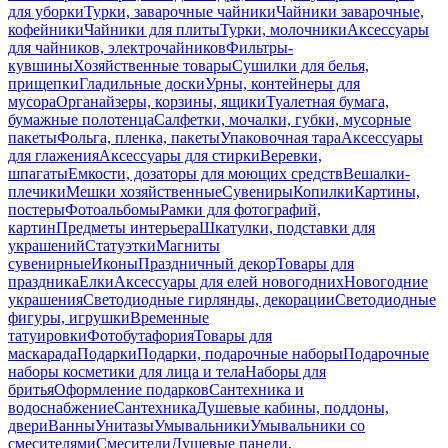
для уборки
Турки, заварочные чайники
Чайники заварочные,
кофейники
Чайники для плиты
Турки, молочники
Аксессуары
для чайников, электрочайников
Фильтры-
кувшины
Хозяйственные товары
Сушилки для белья,
прищепки
Гладильные доски
Урны, контейнеры для
мусора
Органайзеры, корзины, ящики
Туалетная бумага,
бумажные полотенца
Салфетки, мочалки, губки, мусорные
пакеты
Фольга, пленка, пакеты
Упаковочная тара
Аксессуары
для глажения
Аксессуары для стирки
Веревки,
шпагаты
Емкости, дозаторы для моющих средств
Вешалки-
плечики
Мешки хозяйственные
Сувениры
Копилки
Картины,
постеры
Фотоальбомы
Рамки для фотографий,
картин
Предметы интерьера
Шкатулки, подставки для
украшений
Статуэтки
Магниты
сувенирные
Иконы
Праздничный декор
Товары для
праздника
Елки
Аксессуары для елей новогодних
Новогодние
украшения
Светодиодные гирлянды, декорации
Светодиодные
фигуры, игрушки
Временные
татуировки
Фотобутафория
Товары для
маскарада
Подарки
Подарки, подарочные наборы
Подарочные
наборы косметики для лица и тела
Наборы для
бритья
Оформление подарков
Сантехника и
водоснабжение
Сантехника
Душевые кабины, поддоны,
двери
Ванны
Унитазы
Умывальники
Умывальники со
смесителями
Смесители
Душевые панели,