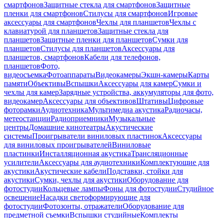
смартфонов
Защитные стекла для смартфонов
Защитные
пленки для смартфонов
Стилусы для смартфонов
Игровые
аксессуары для смартфонов
Чехлы для планшетов
Чехлы с
клавиатурой для планшетов
Защитные стекла для
планшетов
Защитные пленки для планшетов
Сумки для
планшетов
Стилусы для планшетов
Аксессуары для
планшетов, смартфонов
Кабели для телефонов,
планшетов
Фото,
видеосъемка
Фотоаппараты
Видеокамеры
Экшн-камеры
Карты
памяти
Объективы
Вспышки
Аксессуары для камер
Сумки и
чехлы для камер
Зарядные устройства, аккумуляторы для фото,
видеокамер
Аксессуары для объективов
Штативы
Цифровые
фоторамки
Аудиотехника
Мультимедиа акустика
Радиочасы,
метеостанции
Радиоприемники
Музыкальные
центры
Домашние кинотеатры
Акустические
системы
Проигрыватели виниловых пластинок
Аксессуары
для виниловых проигрывателей
Виниловые
пластинки
Инсталляционная акустика
Трансляционные
усилители
Аксессуары для аудиотехники
Комплектующие для
акустики
Акустические кабели
Подставки, стойки для
акустики
Сумки, чехлы для акустики
Оборудование для
фотостудии
Кольцевые лампы
Фоны для фотостудии
Студийное
освещение
Насадки светоформирующие для
фотостудии
Фотозонты, отражатели
Оборудование для
предметной съемки
Вспышки студийные
Комплекты