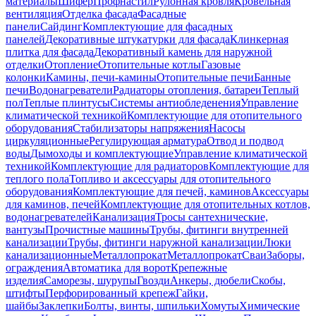
материалы
Шифер
Профнастил
Рулонная кровля
Кровельная
вентиляция
Отделка фасада
Фасадные
панели
Сайдинг
Комплектующие для фасадных
панелей
Декоративные штукатурки для фасада
Клинкерная
плитка для фасада
Декоративный камень для наружной
отделки
Отопление
Отопительные котлы
Газовые
колонки
Камины, печи-камины
Отопительные печи
Банные
печи
Водонагреватели
Радиаторы отопления, батареи
Теплый
пол
Теплые плинтусы
Системы антиобледенения
Управление
климатической техникой
Комплектующие для отопительного
оборудования
Стабилизаторы напряжения
Насосы
циркуляционные
Регулирующая арматура
Отвод и подвод
воды
Дымоходы и комплектующие
Управление климатической
техникой
Комплектующие для радиаторов
Комплектующие для
теплого пола
Топливо и аксессуары для отопительного
оборудования
Комплектующие для печей, каминов
Аксессуары
для каминов, печей
Комплектующие для отопительных котлов,
водонагревателей
Канализация
Тросы сантехнические,
вантузы
Прочистные машины
Трубы, фитинги внутренней
канализации
Трубы, фитинги наружной канализации
Люки
канализационные
Металлопрокат
Металлопрокат
Сваи
Заборы,
ограждения
Автоматика для ворот
Крепежные
изделия
Саморезы, шурупы
Гвозди
Анкеры, дюбели
Скобы,
штифты
Перфорированный крепеж
Гайки,
шайбы
Заклепки
Болты, винты, шпильки
Хомуты
Химические