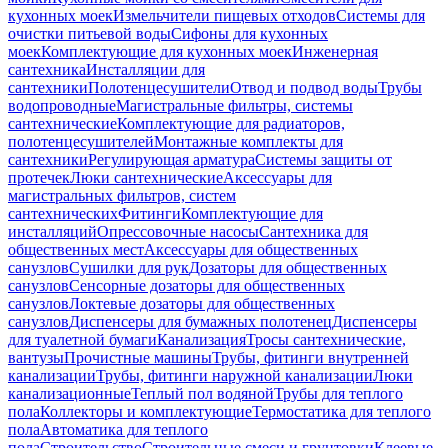
кухонных моек
Измельчители пищевых отходов
Системы для
очистки питьевой воды
Сифоны для кухонных
моек
Комплектующие для кухонных моек
Инженерная
сантехника
Инсталляции для
сантехники
Полотенцесушители
Отвод и подвод воды
Трубы
водопроводные
Магистральные фильтры, системы
сантехнические
Комплектующие для радиаторов,
полотенцесушителей
Монтажные комплекты для
сантехники
Регулирующая арматура
Системы защиты от
протечек
Люки сантехнические
Аксессуары для
магистральных фильтров, систем
сантехнических
Фитинги
Комплектующие для
инсталляций
Опрессовочные насосы
Сантехника для
общественных мест
Аксессуары для общественных
санузлов
Сушилки для рук
Дозаторы для общественных
санузлов
Сенсорные дозаторы для общественных
санузлов
Локтевые дозаторы для общественных
санузлов
Диспенсеры для бумажных полотенец
Диспенсеры
для туалетной бумаги
Канализация
Тросы сантехнические,
вантузы
Прочистные машины
Трубы, фитинги внутренней
канализации
Трубы, фитинги наружной канализации
Люки
канализационные
Теплый пол водяной
Трубы для теплого
пола
Коллекторы и комплектующие
Термостатика для теплого
пола
Автоматика для теплого
пола
Строительство
Строительные смеси и грунтовки
Клеевые