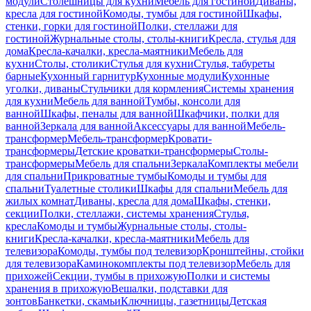
модули
Столешницы для кухни
Мебель для гостиной
Диваны,
кресла для гостиной
Комоды, тумбы для гостиной
Шкафы,
стенки, горки для гостиной
Полки, стеллажи для
гостиной
Журнальные столы, столы-книги
Кресла, стулья для
дома
Кресла-качалки, кресла-маятники
Мебель для
кухни
Столы, столики
Стулья для кухни
Стулья, табуреты
барные
Кухонный гарнитур
Кухонные модули
Кухонные
уголки, диваны
Стульчики для кормления
Системы хранения
для кухни
Мебель для ванной
Тумбы, консоли для
ванной
Шкафы, пеналы для ванной
Шкафчики, полки для
ванной
Зеркала для ванной
Аксессуары для ванной
Мебель-
трансформер
Мебель-трансформер
Кровати-
трансформеры
Детские кроватки-трансформеры
Столы-
трансформеры
Мебель для спальни
Зеркала
Комплекты мебели
для спальни
Прикроватные тумбы
Комоды и тумбы для
спальни
Туалетные столики
Шкафы для спальни
Мебель для
жилых комнат
Диваны, кресла для дома
Шкафы, стенки,
секции
Полки, стеллажи, системы хранения
Стулья,
кресла
Комоды и тумбы
Журнальные столы, столы-
книги
Кресла-качалки, кресла-маятники
Мебель для
телевизора
Комоды, тумбы под телевизор
Кронштейны, стойки
для телевизора
Каминокомплекты под телевизор
Мебель для
прихожей
Секции, тумбы в прихожую
Полки и системы
хранения в прихожую
Вешалки, подставки для
зонтов
Банкетки, скамьи
Ключницы, газетницы
Детская