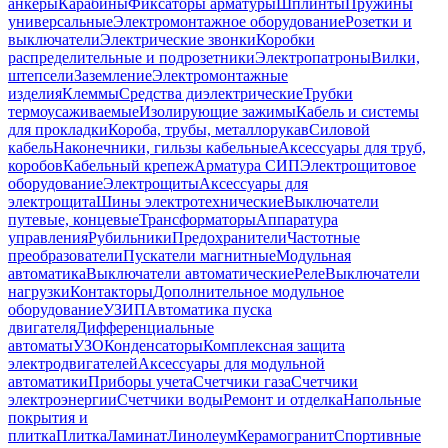
анкеры
Карабины
Фиксаторы арматуры
Шплинты
Пружины
универсальные
Электромонтажное оборудование
Розетки и
выключатели
Электрические звонки
Коробки
распределительные и подрозетники
Электропатроны
Вилки,
штепсели
Заземление
Электромонтажные
изделия
Клеммы
Средства диэлектрические
Трубки
термоусаживаемые
Изолирующие зажимы
Кабель и системы
для прокладки
Короба, трубы, металлорукав
Силовой
кабель
Наконечники, гильзы кабельные
Аксессуары для труб,
коробов
Кабельный крепеж
Арматура СИП
Электрощитовое
оборудование
Электрощиты
Аксессуары для
электрощита
Шины электротехнические
Выключатели
путевые, концевые
Трансформаторы
Аппаратура
управления
Рубильники
Предохранители
Частотные
преобразователи
Пускатели магнитные
Модульная
автоматика
Выключатели автоматические
Реле
Выключатели
нагрузки
Контакторы
Дополнительное модульное
оборудование
УЗИП
Автоматика пуска
двигателя
Дифференциальные
автоматы
УЗО
Конденсаторы
Комплексная защита
электродвигателей
Аксессуары для модульной
автоматики
Приборы учета
Счетчики газа
Счетчики
электроэнергии
Счетчики воды
Ремонт и отделка
Напольные
покрытия и
плитка
Плитка
Ламинат
Линолеум
Керамогранит
Спортивные