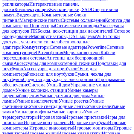
репликаторы
Интерактивные панели,
доски
Комплектующие
Жесткие диски, SSD
Оперативная
память
Видеокарты
Компьютерные блоки
питания
Материнские платы
Системы охлаждения
Корпуса для
компьютеров
Процессоры
Оптические приводы
Аксессуары
для корпусов ПК
Боксы, док-станции для накопителей
Сетевое
оборудование
Маршрутизаторы, DSL-модемы
Wi-Fi точки
доступа, усилители сигнала
Беспроводные
адаптеры
Коммутаторы
Сетевые адаптеры
Powerline
Сетевые
комплектующие
IP-телефония
Медиаконвертеры
Кабели,
переходники сетевые
Антенны для беспроводной
связи
Аксессуары для компьютерной техники
Подставки для
ноутбуков
Аксессуары для ноутбуков
Очки для
компьютера
Рюкзаки для ноутбуков
Сумки, чехлы для
ноутбуков
Средства для ухода за электроникой
Программное
обеспечение
Система Умный дом
Управление умным
домом
Умные колонки, станции
Умные камеры
видеонаблюдения
Умные датчики для дома
Умные
лампы
Умные выключатели
Умные розетки
Умные
светильники
Умные светодиодные ленты
Умные реле
Умные
замки
Умные домофоны
Умные карнизы
Умные
терморегуляторы
Игровая зона
Игровые приставки
Игры для
приставок
Игровые контроллеры
Игровые ноутбуки
Игровые
компьютеры
Игровые видеокарты
Игровые мониторы
Игровые
телевизоры
Игровые мыши
Игровые клавиатуры
Игровые