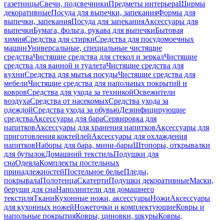
газетницы
Свечи, подсвечники
Предметы интерьера
Ширмы
декоративные
Посуда для выпечки, запекания
Формы для
выпечки, запекания
Посуда для запекания
Аксессуары для
выпечки
Бумага, фольга, рукава для выпечки
Бытовая
химия
Средства для стирки
Средства для посудомоечных
машин
Универсальные, специальные чистящие
средства
Чистящие средства для стекол и зеркал
Чистящие
средства для ванной и туалета
Чистящие средства для
кухни
Средства для мытья посуды
Чистящие средства для
мебели
Чистящие средства для напольных покрытий и
ковров
Средства для ухода за техникой
Освежители
воздуха
Средства от насекомых
Средства ухода за
одеждой
Средства ухода за обувью
Дезинфицирующие
средства
Аксессуары для бара
Сервировка для
напитков
Аксессуары для хранения напитков
Аксессуары для
приготовления коктейлей
Аксессуары для охлаждения
напитков
Наборы для бара, мини-бары
Штопоры, открывалки
для бутылок
Домашний текстиль
Подушки для
сна
Одеяла
Комплекты постельных
принадлежностей
Постельное белье
Пледы,
покрывала
Полотенца
Скатерти
Подушки декоративные
Маски,
беруши для сна
Наполнители для домашнего
текстиля
Ткани
Кухонные ножи, аксессуары
Ножи
Аксессуары
для кухонных ножей
Ножеточки и комплектующие
Ковры и
напольные покрытия
Ковры, циновки, шкуры
Ковры,