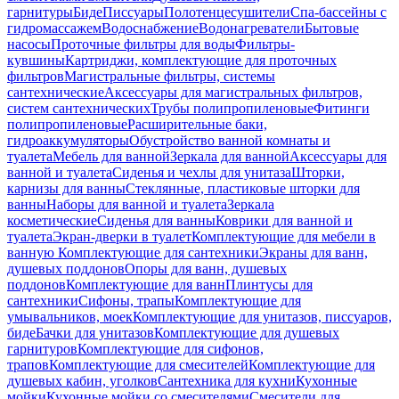
гарнитуры
Биде
Писсуары
Полотенцесушители
Спа-бассейны с
гидромассажем
Водоснабжение
Водонагреватели
Бытовые
насосы
Проточные фильтры для воды
Фильтры-
кувшины
Картриджи, комплектующие для проточных
фильтров
Магистральные фильтры, системы
сантехнические
Аксессуары для магистральных фильтров,
систем сантехнических
Трубы полипропиленовые
Фитинги
полипропиленовые
Расширительные баки,
гидроаккумуляторы
Обустройство ванной комнаты и
туалета
Мебель для ванной
Зеркала для ванной
Аксессуары для
ванной и туалета
Сиденья и чехлы для унитаза
Шторки,
карнизы для ванны
Стеклянные, пластиковые шторки для
ванны
Наборы для ванной и туалета
Зеркала
косметические
Сиденья для ванны
Коврики для ванной и
туалета
Экран-дверки в туалет
Комплектующие для мебели в
ванную
Комплектующие для сантехники
Экраны для ванн,
душевых поддонов
Опоры для ванн, душевых
поддонов
Комплектующие для ванн
Плинтусы для
сантехники
Сифоны, трапы
Комплектующие для
умывальников, моек
Комплектующие для унитазов, писсуаров,
биде
Бачки для унитазов
Комплектующие для душевых
гарнитуров
Комплектующие для сифонов,
трапов
Комплектующие для смесителей
Комплектующие для
душевых кабин, уголков
Сантехника для кухни
Кухонные
мойки
Кухонные мойки со смесителями
Смесители для