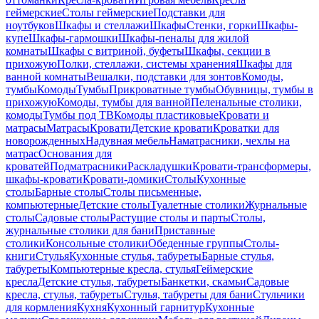
геймерские
Столы геймерские
Подставки для
ноутбуков
Шкафы и стеллажи
Шкафы
Стенки, горки
Шкафы-
купе
Шкафы-гармошки
Шкафы-пеналы для жилой
комнаты
Шкафы с витриной, буфеты
Шкафы, секции в
прихожую
Полки, стеллажи, системы хранения
Шкафы для
ванной комнаты
Вешалки, подставки для зонтов
Комоды,
тумбы
Комоды
Тумбы
Прикроватные тумбы
Обувницы, тумбы в
прихожую
Комоды, тумбы для ванной
Пеленальные столики,
комоды
Тумбы под ТВ
Комоды пластиковые
Кровати и
матрасы
Матрасы
Кровати
Детские кровати
Кроватки для
новорожденных
Надувная мебель
Наматрасники, чехлы на
матрас
Основания для
кроватей
Подматрасники
Раскладушки
Кровати-трансформеры,
шкафы-кровати
Кровати-домики
Столы
Кухонные
столы
Барные столы
Столы письменные,
компьютерные
Детские столы
Туалетные столики
Журнальные
столы
Садовые столы
Растущие столы и парты
Столы,
журнальные столики для бани
Приставные
столики
Консольные столики
Обеденные группы
Столы-
книги
Стулья
Кухонные стулья, табуреты
Барные стулья,
табуреты
Компьютерные кресла, стулья
Геймерские
кресла
Детские стулья, табуреты
Банкетки, скамьи
Садовые
кресла, стулья, табуреты
Стулья, табуреты для бани
Стульчики
для кормления
Кухня
Кухонный гарнитур
Кухонные