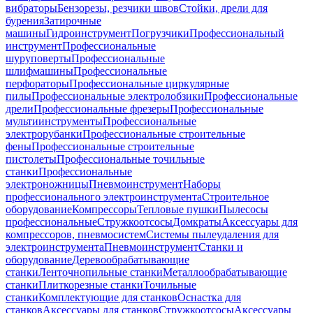
вибраторы
Бензорезы, резчики швов
Стойки, дрели для
бурения
Затирочные
машины
Гидроинструмент
Погрузчики
Профессиональный
инструмент
Профессиональные
шуруповерты
Профессиональные
шлифмашины
Профессиональные
перфораторы
Профессиональные циркулярные
пилы
Профессиональные электролобзики
Профессиональные
дрели
Профессиональные фрезеры
Профессиональные
мультиинструменты
Профессиональные
электрорубанки
Профессиональные строительные
фены
Профессиональные строительные
пистолеты
Профессиональные точильные
станки
Профессиональные
электроножницы
Пневмоинструмент
Наборы
профессионального электроинструмента
Строительное
оборудование
Компрессоры
Тепловые пушки
Пылесосы
профессиональные
Стружкоотсосы
Домкраты
Аксессуары для
компрессоров, пневмосистем
Системы пылеудаления для
электроинструмента
Пневмоинструмент
Станки и
оборудование
Деревообрабатывающие
станки
Ленточнопильные станки
Металлообрабатывающие
станки
Плиткорезные станки
Точильные
станки
Комплектующие для станков
Оснастка для
станков
Аксессуары для станков
Стружкоотсосы
Аксессуары