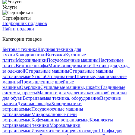
Услуги
Сертификаты
Подборщик подарков
Найти подарки
Категории товаров
Бытовая техника
Крупная техника для
кухни
Холодильники
Вытяжки
Кухонные
плиты
Морозильники
Посудомоечные машины
Настольные
плиты
Винные шкафы
Мини-холодильники
Техника для ухода
за одеждой
Стиральные машины
Стиральные машины
встраиваемые
Утюги
Отпариватели
Швейные, вышивальные
машины
Промышленные швейные
машины
Оверлоки
Сушильные машины, шкафы
Гладильные
системы, прессы
Машинки для удаления катышков
Сушилки
для обуви
Встраиваемая техника, оборудование
Варочные
панели
Духовые шкафы
Холодильники
встраиваемые
Посудомоечные машины
встраиваемые
Микроволновые печи
встраиваемые
Кофемашины встраиваемые
Комплекты
встраиваемой техники
Морозильники
встраиваемые
Измельчители пищевых отходов
Шкафы для