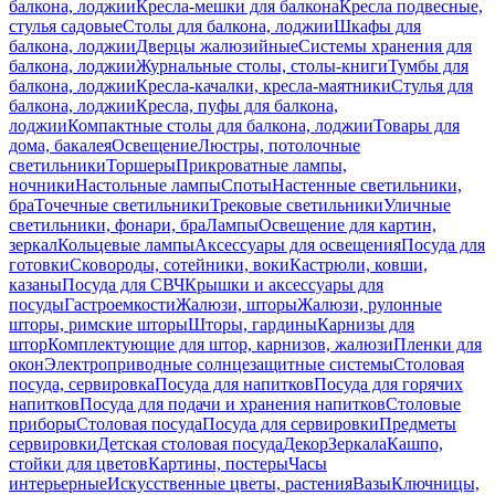
балкона, лоджии
Кресла-мешки для балкона
Кресла подвесные,
стулья садовые
Столы для балкона, лоджии
Шкафы для
балкона, лоджии
Дверцы жалюзийные
Системы хранения для
балкона, лоджии
Журнальные столы, столы-книги
Тумбы для
балкона, лоджии
Кресла-качалки, кресла-маятники
Стулья для
балкона, лоджии
Кресла, пуфы для балкона,
лоджии
Компактные столы для балкона, лоджии
Товары для
дома, бакалея
Освещение
Люстры, потолочные
светильники
Торшеры
Прикроватные лампы,
ночники
Настольные лампы
Споты
Настенные светильники,
бра
Точечные светильники
Трековые светильники
Уличные
светильники, фонари, бра
Лампы
Освещение для картин,
зеркал
Кольцевые лампы
Аксессуары для освещения
Посуда для
готовки
Сковороды, сотейники, воки
Кастрюли, ковши,
казаны
Посуда для СВЧ
Крышки и аксессуары для
посуды
Гастроемкости
Жалюзи, шторы
Жалюзи, рулонные
шторы, римские шторы
Шторы, гардины
Карнизы для
штор
Комплектующие для штор, карнизов, жалюзи
Пленки для
окон
Электроприводные солнцезащитные системы
Столовая
посуда, сервировка
Посуда для напитков
Посуда для горячих
напитков
Посуда для подачи и хранения напитков
Столовые
приборы
Столовая посуда
Посуда для сервировки
Предметы
сервировки
Детская столовая посуда
Декор
Зеркала
Кашпо,
стойки для цветов
Картины, постеры
Часы
интерьерные
Искусственные цветы, растения
Вазы
Ключницы,