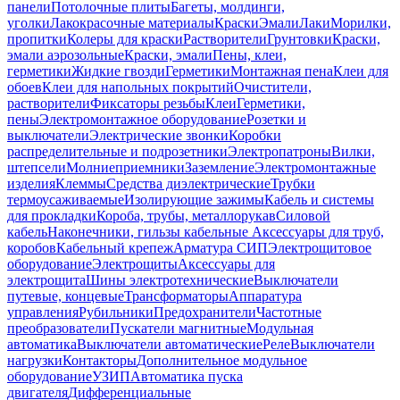
панели
Потолочные плиты
Багеты, молдинги,
уголки
Лакокрасочные материалы
Краски
Эмали
Лаки
Морилки,
пропитки
Колеры для краски
Растворители
Грунтовки
Краски,
эмали аэрозольные
Краски, эмали
Пены, клеи,
герметики
Жидкие гвозди
Герметики
Монтажная пена
Клеи для
обоев
Клеи для напольных покрытий
Очистители,
растворители
Фиксаторы резьбы
Клеи
Герметики,
пены
Электромонтажное оборудование
Розетки и
выключатели
Электрические звонки
Коробки
распределительные и подрозетники
Электропатроны
Вилки,
штепсели
Молниеприемники
Заземление
Электромонтажные
изделия
Клеммы
Средства диэлектрические
Трубки
термоусаживаемые
Изолирующие зажимы
Кабель и системы
для прокладки
Короба, трубы, металлорукав
Силовой
кабель
Наконечники, гильзы кабельные
Аксессуары для труб,
коробов
Кабельный крепеж
Арматура СИП
Электрощитовое
оборудование
Электрощиты
Аксессуары для
электрощита
Шины электротехнические
Выключатели
путевые, концевые
Трансформаторы
Аппаратура
управления
Рубильники
Предохранители
Частотные
преобразователи
Пускатели магнитные
Модульная
автоматика
Выключатели автоматические
Реле
Выключатели
нагрузки
Контакторы
Дополнительное модульное
оборудование
УЗИП
Автоматика пуска
двигателя
Дифференциальные