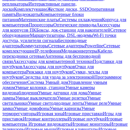
репликаторы
Интерактивные панели,
доски
Комплектующие
Жесткие диски, SSD
Оперативная
память
Видеокарты
Компьютерные блоки
питания
Материнские платы
Системы охлаждения
Корпуса для
компьютеров
Процессоры
Оптические приводы
Аксессуары
для корпусов ПК
Боксы, док-станции для накопителей
Сетевое
оборудование
Маршрутизаторы, DSL-модемы
Wi-Fi точки
доступа, усилители сигнала
Беспроводные
адаптеры
Коммутаторы
Сетевые адаптеры
Powerline
Сетевые
комплектующие
IP-телефония
Медиаконвертеры
Кабели,
переходники сетевые
Антенны для беспроводной
связи
Аксессуары для компьютерной техники
Подставки для
ноутбуков
Аксессуары для ноутбуков
Очки для
компьютера
Рюкзаки для ноутбуков
Сумки, чехлы для
ноутбуков
Средства для ухода за электроникой
Программное
обеспечение
Система Умный дом
Управление умным
домом
Умные колонки, станции
Умные камеры
видеонаблюдения
Умные датчики для дома
Умные
лампы
Умные выключатели
Умные розетки
Умные
светильники
Умные светодиодные ленты
Умные реле
Умные
замки
Умные домофоны
Умные карнизы
Умные
терморегуляторы
Игровая зона
Игровые приставки
Игры для
приставок
Игровые контроллеры
Игровые ноутбуки
Игровые
компьютеры
Игровые видеокарты
Игровые мониторы
Игровые
телевизоры
Игровые мыши
Игровые клавиатуры
Игровые