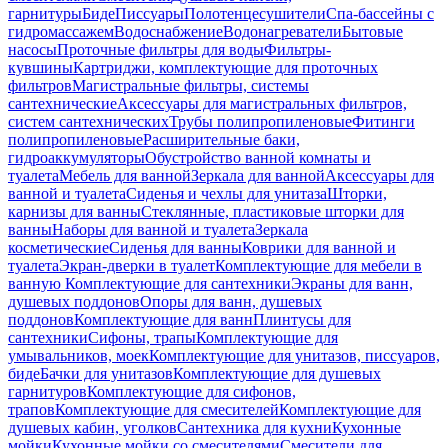
гарнитуры
Биде
Писсуары
Полотенцесушители
Спа-бассейны с
гидромассажем
Водоснабжение
Водонагреватели
Бытовые
насосы
Проточные фильтры для воды
Фильтры-
кувшины
Картриджи, комплектующие для проточных
фильтров
Магистральные фильтры, системы
сантехнические
Аксессуары для магистральных фильтров,
систем сантехнических
Трубы полипропиленовые
Фитинги
полипропиленовые
Расширительные баки,
гидроаккумуляторы
Обустройство ванной комнаты и
туалета
Мебель для ванной
Зеркала для ванной
Аксессуары для
ванной и туалета
Сиденья и чехлы для унитаза
Шторки,
карнизы для ванны
Стеклянные, пластиковые шторки для
ванны
Наборы для ванной и туалета
Зеркала
косметические
Сиденья для ванны
Коврики для ванной и
туалета
Экран-дверки в туалет
Комплектующие для мебели в
ванную
Комплектующие для сантехники
Экраны для ванн,
душевых поддонов
Опоры для ванн, душевых
поддонов
Комплектующие для ванн
Плинтусы для
сантехники
Сифоны, трапы
Комплектующие для
умывальников, моек
Комплектующие для унитазов, писсуаров,
биде
Бачки для унитазов
Комплектующие для душевых
гарнитуров
Комплектующие для сифонов,
трапов
Комплектующие для смесителей
Комплектующие для
душевых кабин, уголков
Сантехника для кухни
Кухонные
мойки
Кухонные мойки со смесителями
Смесители для