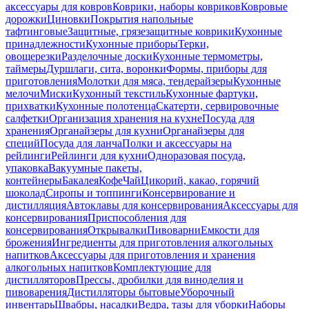
аксессуары для ковров
Коврики, наборы ковриков
Ковровые
дорожки
Циновки
Покрытия напольные
тафтинговые
Защитные, грязезащитные коврики
Кухонные
принадлежности
Кухонные приборы
Терки,
овощерезки
Разделочные доски
Кухонные термометры,
таймеры
Дуршлаги, сита, воронки
Формы, приборы для
приготовления
Молотки для мяса, тендерайзеры
Кухонные
мелочи
Миски
Кухонный текстиль
Кухонные фартуки,
прихватки
Кухонные полотенца
Скатерти, сервировочные
салфетки
Организация хранения на кухне
Посуда для
хранения
Органайзеры для кухни
Органайзеры для
специй
Посуда для ланча
Полки и аксессуары на
рейлинги
Рейлинги для кухни
Одноразовая посуда,
упаковка
Вакуумные пакеты,
контейнеры
Бакалея
Кофе
Чай
Цикорий, какао, горячий
шоколад
Сиропы и топпинги
Консервирование и
дистилляция
Автоклавы для консервирования
Аксессуары для
консервирования
Приспособления для
консервирования
Открывалки
Пивоварни
Емкости для
брожения
Ингредиенты для приготовления алкогольных
напитков
Аксессуары для приготовления и хранения
алкогольных напитков
Комплектующие для
дистилляторов
Прессы, дробилки для виноделия и
пивоварения
Дистилляторы бытовые
Уборочный
инвентарь
Швабры, насадки
Ведра, тазы для уборки
Наборы