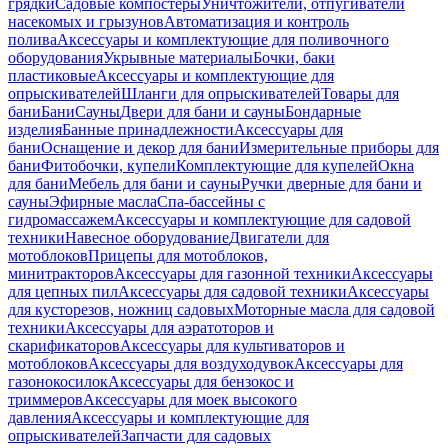
грядки
Садовые компостеры
Уничтожители, отпугиватели
насекомых и грызунов
Автоматизация и контроль
полива
Аксессуары и комплектующие для поливочного
оборудования
Укрывные материалы
Бочки, баки
пластиковые
Аксессуары и комплектующие для
опрыскивателей
Шланги для опрыскивателей
Товары для
бани
Бани
Сауны
Двери для бани и сауны
Бондарные
изделия
Банные принадлежности
Аксессуары для
бани
Оснащение и декор для бани
Измерительные приборы для
бани
Фитобочки, купели
Комплектующие для купелей
Окна
для бани
Мебель для бани и сауны
Ручки дверные для бани и
сауны
Эфирные масла
Спа-бассейны с
гидромассажем
Аксессуары и комплектующие для садовой
техники
Навесное оборудование
Двигатели для
мотоблоков
Прицепы для мотоблоков,
минитракторов
Аксессуары для газонной техники
Аксессуары
для цепных пил
Аксессуары для садовой техники
Аксессуары
для кусторезов, ножниц садовых
Моторные масла для садовой
техники
Аксессуары для аэратоторов и
скарификаторов
Аксессуары для культиваторов и
мотоблоков
Аксессуары для воздуходувок
Аксессуары для
газонокосилок
Аксессуары для бензокос и
триммеров
Аксессуары для моек высокого
давления
Аксессуары и комплектующие для
опрыскивателей
Запчасти для садовых