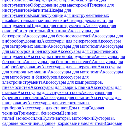
инструментов
Оборудование для мастерской
Тележки для
инструментов
Магниты
Шкафы для
инструментов
Комплектующие для инструментальных
шкафов
Стеллажи металлические
Стенды, держатели для
инструментов
Поддоны для инструментов
Аксессуары для
силовой и строительной техники
Аксессуары для
бензорезов
Аксессуары для бетоносмесителей
Аксессуары для
виброоборудования
Аксессуары для генераторов
Аксессуары
для затирочных машин
Аксессуары для мотопомп
Аксессуары
для мотобуров и бензобуров
Аксессуары для строительного
инструмента
Аксессуары пневмооборудования
Аксессуары для
бензорезов
Аксессуары для бетоносмесителей
Аксессуары для
виброоборудования
Аксессуары для генераторов
Аксессуары
для затирочных машин
Аксессуары для мотопомп
Аксессуары
для мотобуров и бензобуров
Аксессуары для
электроинструмента
Аксессуары для компрессоров,
пневмосистем
Аксессуары для сварки, пайки
Аксессуары для
станков
Аксессуары для стружкоотсосов
Аксессуары для
бурения и сверления
Аксессуары для резания
Аксессуары для
шлифования
Аксессуары для измерительных
приборов
Аксессуары для станков
Дом и сад
Садовая
техника
Триммеры, бензокосы
Цепные
пилы
Газонокосилки
Культиваторы, мотоблоки
Кусторезы,
садовые ножницы
Садовые, кормовые измельчители
Садовые