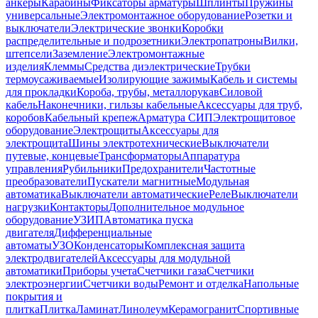
анкеры
Карабины
Фиксаторы арматуры
Шплинты
Пружины
универсальные
Электромонтажное оборудование
Розетки и
выключатели
Электрические звонки
Коробки
распределительные и подрозетники
Электропатроны
Вилки,
штепсели
Заземление
Электромонтажные
изделия
Клеммы
Средства диэлектрические
Трубки
термоусаживаемые
Изолирующие зажимы
Кабель и системы
для прокладки
Короба, трубы, металлорукав
Силовой
кабель
Наконечники, гильзы кабельные
Аксессуары для труб,
коробов
Кабельный крепеж
Арматура СИП
Электрощитовое
оборудование
Электрощиты
Аксессуары для
электрощита
Шины электротехнические
Выключатели
путевые, концевые
Трансформаторы
Аппаратура
управления
Рубильники
Предохранители
Частотные
преобразователи
Пускатели магнитные
Модульная
автоматика
Выключатели автоматические
Реле
Выключатели
нагрузки
Контакторы
Дополнительное модульное
оборудование
УЗИП
Автоматика пуска
двигателя
Дифференциальные
автоматы
УЗО
Конденсаторы
Комплексная защита
электродвигателей
Аксессуары для модульной
автоматики
Приборы учета
Счетчики газа
Счетчики
электроэнергии
Счетчики воды
Ремонт и отделка
Напольные
покрытия и
плитка
Плитка
Ламинат
Линолеум
Керамогранит
Спортивные