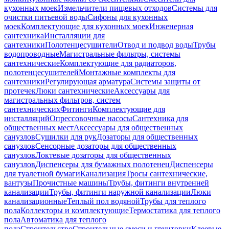
кухонных моек
Измельчители пищевых отходов
Системы для
очистки питьевой воды
Сифоны для кухонных
моек
Комплектующие для кухонных моек
Инженерная
сантехника
Инсталляции для
сантехники
Полотенцесушители
Отвод и подвод воды
Трубы
водопроводные
Магистральные фильтры, системы
сантехнические
Комплектующие для радиаторов,
полотенцесушителей
Монтажные комплекты для
сантехники
Регулирующая арматура
Системы защиты от
протечек
Люки сантехнические
Аксессуары для
магистральных фильтров, систем
сантехнических
Фитинги
Комплектующие для
инсталляций
Опрессовочные насосы
Сантехника для
общественных мест
Аксессуары для общественных
санузлов
Сушилки для рук
Дозаторы для общественных
санузлов
Сенсорные дозаторы для общественных
санузлов
Локтевые дозаторы для общественных
санузлов
Диспенсеры для бумажных полотенец
Диспенсеры
для туалетной бумаги
Канализация
Тросы сантехнические,
вантузы
Прочистные машины
Трубы, фитинги внутренней
канализации
Трубы, фитинги наружной канализации
Люки
канализационные
Теплый пол водяной
Трубы для теплого
пола
Коллекторы и комплектующие
Термостатика для теплого
пола
Автоматика для теплого
пола
Строительство
Строительные смеси и грунтовки
Клеевые