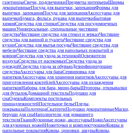
газетницы
Свечи, подсвечники
Предметы интерьера
Ширмы
декоративные
Посуда для выпечки, запекания
Формы для
выпечки, запекания
Посуда для запекания
Аксессуары для
выпечки
Бумага, фольга, рукава для выпечки
Бытовая
химия
Средства для стирки
Средства для посудомоечных
машин
Универсальные, специальные чистящие
средства
Чистящие средства для стекол и зеркал
Чистящие
средства для ванной и туалета
Чистящие средства для
кухни
Средства для мытья посуды
Чистящие средства для
мебели
Чистящие средства для напольных покрытий и
ковров
Средства для ухода за техникой
Освежители
воздуха
Средства от насекомых
Средства ухода за
одеждой
Средства ухода за обувью
Дезинфицирующие
средства
Аксессуары для бара
Сервировка для
напитков
Аксессуары для хранения напитков
Аксессуары для
приготовления коктейлей
Аксессуары для охлаждения
напитков
Наборы для бара, мини-бары
Штопоры, открывалки
для бутылок
Домашний текстиль
Подушки для
сна
Одеяла
Комплекты постельных
принадлежностей
Постельное белье
Пледы,
покрывала
Полотенца
Скатерти
Подушки декоративные
Маски,
беруши для сна
Наполнители для домашнего
текстиля
Ткани
Кухонные ножи, аксессуары
Ножи
Аксессуары
для кухонных ножей
Ножеточки и комплектующие
Ковры и
напольные покрытия
Ковры, циновки, шкуры
Ковры,