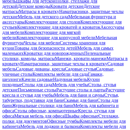
мебель
Шкафы для детской
Полки, стеллажи для
детской
Детские комоды
Кровати детские
Детские
матрасы
Матрасы в кроватку
Наматрасники, защитные чехлы
детские
Мебель для детского сада
Мебельная фурнитура и
аксессуары
Комплектующие для столов
Комплектующие для
стульев
Комплектующие для кроватей и кроваток
Аксессуары
для мебели
Комплектующие для мягкой
мебели
Комплектующие для корпусной мебели
Мебельная
фурнитура
Чехлы для мебели
Системы хранения для
кухни
Товары для безопасности детей
Мебель для самых
маленьких
Кроватки для новорожденных
Пеленальные
столики, комоды, матрасы
Манежи, кровати-манежи
Матрасы в
кроватку
Наматрасники, защитные чехлы в кроватку
Садовая
мебель
Садовые диваны, кресла
Садовые стулья
Садовые,
уличные столы
Комплекты мебели для сада
Гамаки,
шезлонги
Качели садовые
Надувная мебель
Кухни
походные
Столы для сада
Мебель для учебы
Столы, стулья
детские
Письменные столы
Растущие столы и парты
Растущие
кресла и стулья для учебы
Мебель для бани и сауны
Стулья,
табуретки, подставки для бани
Скамьи для бани
Столы для
бани
Журнальные столики для бани
Мебель для кабинета и
офиса
Столы офисные, компьютерные
Кресла, стулья для
офиса
Мягкая мебель для офиса
Шкафы офисные
Стеллажи,
полки для документов
Офисные тумбы
Комплекты мебели для
кабинета
Мебель для лоджии и балкона
Комплекты мебели для