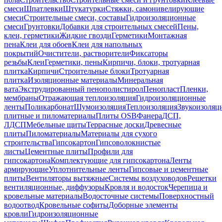
смеси
Шпатлевки
Штукатурки
Стяжки, самонивелирующие
смеси
Строительные смеси, составы
Гидроизоляционные
смеси
Грунтовки
Добавки для строительных смесей
Пены,
клеи, герметики
Жидкие гвозди
Герметики
Монтажная
пена
Клеи для обоев
Клеи для напольных
покрытий
Очистители, растворители
Фиксаторы
резьбы
Клеи
Герметики, пены
Кирпичи, блоки, тротуарная
плитка
Кирпичи
Строительные блоки
Тротуарная
плитка
Изоляционные материалы
Минеральная
вата
Экструдированный пенополистирол
Пенопласт
Пленки,
мембраны
Отражающая теплоизоляция
Гидроизоляционные
ленты
Поликарбонат
Шумоизоляция
Теплоизоляция
Звукоизоляц
плитные и пиломатериалы
Плиты OSB
Фанера
ДСП,
ЛДСП
Мебельные щиты
Террасные доски
Древесные
плиты
Пиломатериалы
Материалы для сухого
строительства
Гипсокартон
Гипсоволокнистые
листы
Цементные плиты
Профили для
гипсокартона
Комплектующие для гипсокартона
Ленты
армирующие
Уплотнительные ленты
Гипсовые и цементные
плиты
Вентиляторы вытяжные
Системы воздуховодов
Решетки
вентиляционные, диффузоры
Кровля и водосток
Черепица и
кровельные материалы
Водосточные системы
Поверхностный
водоотвод
Кровельные софиты
Доборные элементы
кровли
Гидроизоляционные