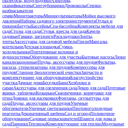
пылесосы, воздуходувки
Аэраторы,
скарификаторы
Снегоуборщики
Дровоколы
Сеялки,
разбрасыватели
семян
Минитракторы
Миникультиваторы
Мойки высокого
давления
Наборы садового электроинструмента
Отдых и
пикник
Батуты
Бассейны
Спа-бассейны
Комплекты мебели для
сада
Столы для сада
Стулья, кресла для сада
Качели
садовые
Гамаки, шезлонги
Раскладушки
Зонты,
тенты
Аксессуары для садовой мебели
Грили
Мангалы,
коптильни
Детская площадка
Сумки-
холодильники
Портативные колонки и
аудиосистемы
Оборудование для участка
Бытовые насосы
Люки
канализационные
Пруды, аксессуары для прудов
Фильтры,
насосы, стерилизаторы для прудов
Компрессоры для
прудов
Станции биологической очистки
Запчасти и
комплектующие для оборудования
Благоустройство
участка
Дачные дома
Беседки
Бани
Хозблоки и
сараи
Аксессуары для озеленения сада
Декор для сада
Почтовые
ящики, таблички
Козырьки
Скворечники, кормушки для
птиц
Домики для насекомых
Фонтаны, скульптуры для
сада
Пруды, аксессуары для прудов
Уличные
обогреватели
Уличные светильники
Противогололедные
реагенты
Декоративный щебень
Сад и огород
Поливочное
оборудование
Садовые опрыскиватели
Шланги для дома и
сада
Парники
Теплицы
Комплектующие для теплиц
Модульные