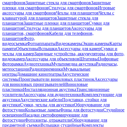
смартфонов
Защитные стекла для смартфонов
Защитные
пленки для смартфонов
Стилусы для смартфонов
Игровые
аксессуары для смартфонов
Чехлы для планшетов
Чехлы с
клавиатурой для планшетов
Защитные стекла для
планшетов
Защитные пленки для планшетов
Сумки для
планшетов
Стилусы для планшетов
Аксессуары для
планшетов, смартфонов
Кабели для телефонов,
планшетов
Фото,
видеосъемка
Фотоаппараты
Видеокамеры
Экшн-камеры
Карты
памяти
Объективы
Вспышки
Аксессуары для камер
Сумки и
чехлы для камер
Зарядные устройства, аккумуляторы для фото,
видеокамер
Аксессуары для объективов
Штативы
Цифровые
фоторамки
Аудиотехника
Мультимедиа акустика
Радиочасы,
метеостанции
Радиоприемники
Музыкальные
центры
Домашние кинотеатры
Акустические
системы
Проигрыватели виниловых пластинок
Аксессуары
для виниловых проигрывателей
Виниловые
пластинки
Инсталляционная акустика
Трансляционные
усилители
Аксессуары для аудиотехники
Комплектующие для
акустики
Акустические кабели
Подставки, стойки для
акустики
Сумки, чехлы для акустики
Оборудование для
фотостудии
Кольцевые лампы
Фоны для фотостудии
Студийное
освещение
Насадки светоформирующие для
фотостудии
Фотозонты, отражатели
Оборудование для
предметной съемки
Вспышки студийные
Комплекты