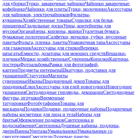
для уборки
Турки, заварочные чайники
Чайники заварочные,
кофейники
Чайники для плиты
Турки, молочники
Аксессуары
для чайников, электрочайников
Фильтры-
кувшины
Хозяйственные товары
Сушилки для белья,
прищепки
Гладильные доски
Урны, контейнеры для
мусора
Органайзеры, корзины, ящики
Туалетная бумага,
бумажные полотенца
Салфетки, мочалки, губки, мусорные
пакеты
Фольга, пленка, пакеты
Упаковочная тара
Аксессуары
для глажения
Аксессуары для стирки
Веревки,
шпагаты
Емкости, дозаторы для моющих средств
Вешалки-
плечики
Мешки хозяйственные
Сувениры
Копилки
Картины,
постеры
Фотоальбомы
Рамки для фотографий,
картин
Предметы интерьера
Шкатулки, подставки для
украшений
Статуэтки
Магниты
сувенирные
Иконы
Праздничный декор
Товары для
праздника
Елки
Аксессуары для елей новогодних
Новогодние
украшения
Светодиодные гирлянды, декорации
Светодиодные
фигуры, игрушки
Временные
татуировки
Фотобутафория
Товары для
маскарада
Подарки
Подарки, подарочные наборы
Подарочные
наборы косметики для лица и тела
Наборы для
бритья
Оформление подарков
Сантехника и
водоснабжение
Сантехника
Душевые кабины, поддоны,
двери
Ванны
Унитазы
Умывальники
Умывальники со
смесителями
Смесители
Душевые панели,