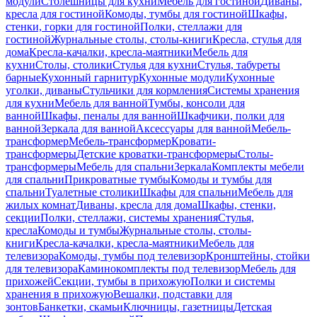
модули
Столешницы для кухни
Мебель для гостиной
Диваны,
кресла для гостиной
Комоды, тумбы для гостиной
Шкафы,
стенки, горки для гостиной
Полки, стеллажи для
гостиной
Журнальные столы, столы-книги
Кресла, стулья для
дома
Кресла-качалки, кресла-маятники
Мебель для
кухни
Столы, столики
Стулья для кухни
Стулья, табуреты
барные
Кухонный гарнитур
Кухонные модули
Кухонные
уголки, диваны
Стульчики для кормления
Системы хранения
для кухни
Мебель для ванной
Тумбы, консоли для
ванной
Шкафы, пеналы для ванной
Шкафчики, полки для
ванной
Зеркала для ванной
Аксессуары для ванной
Мебель-
трансформер
Мебель-трансформер
Кровати-
трансформеры
Детские кроватки-трансформеры
Столы-
трансформеры
Мебель для спальни
Зеркала
Комплекты мебели
для спальни
Прикроватные тумбы
Комоды и тумбы для
спальни
Туалетные столики
Шкафы для спальни
Мебель для
жилых комнат
Диваны, кресла для дома
Шкафы, стенки,
секции
Полки, стеллажи, системы хранения
Стулья,
кресла
Комоды и тумбы
Журнальные столы, столы-
книги
Кресла-качалки, кресла-маятники
Мебель для
телевизора
Комоды, тумбы под телевизор
Кронштейны, стойки
для телевизора
Каминокомплекты под телевизор
Мебель для
прихожей
Секции, тумбы в прихожую
Полки и системы
хранения в прихожую
Вешалки, подставки для
зонтов
Банкетки, скамьи
Ключницы, газетницы
Детская