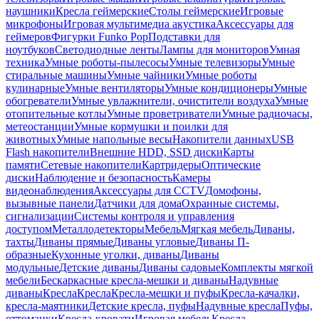
наушники
Кресла геймерские
Столы геймерские
Игровые
микрофоны
Игровая мультимедиа акустика
Аксессуары для
геймеров
Фигурки Funko Pop
Подставки для
ноутбуков
Светодиодные ленты
Лампы для мониторов
Умная
техника
Умные роботы-пылесосы
Умные телевизоры
Умные
стиральные машины
Умные чайники
Умные роботы
кулинарные
Умные вентиляторы
Умные кондиционеры
Умные
обогреватели
Умные увлажнители, очистители воздуха
Умные
отопительные котлы
Умные проветриватели
Умные радиочасы,
метеостанции
Умные кормушки и поилки для
животных
Умные напольные весы
Накопители данных
USB
Flash накопители
Внешние HDD, SSD диски
Карты
памяти
Сетевые накопители
Картридеры
Оптические
диски
Наблюдение и безопасность
Камеры
видеонаблюдения
Аксессуары для CCTV
Домофоны,
вызывные панели
Датчики для дома
Охранные системы,
сигнализации
Системы контроля и управления
доступом
Металлодетекторы
Мебель
Мягкая мебель
Диваны,
тахты
Диваны прямые
Диваны угловые
Диваны П-
образные
Кухонные уголки, диваны
Диваны
модульные
Детские диваны
Диваны садовые
Комплекты мягкой
мебели
Бескаркасные кресла-мешки и диваны
Надувные
диваны
Кресла
Кресла
Кресла-мешки и пуфы
Кресла-качалки,
кресла-маятники
Детские кресла, пуфы
Надувные кресла
Пуфы,
оттоманки
Кресла-кровати
Игровая мебель
Кресла