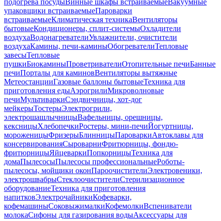
подогрева посуды
Винные шкафы встраиваемые
Вакуумные
упаковщики встраиваемые
Пароварки
встраиваемые
Климатическая техника
Вентиляторы
бытовые
Кондиционеры, сплит-системы
Охладители
воздуха
Водонагреватели
Увлажнители, очистители
воздуха
Камины, печи-камины
Обогреватели
Тепловые
завесы
Тепловые
пушки
Биокамины
Проветриватели
Отопительные печи
Банные
печи
Порталы для каминов
Вентиляторы вытяжные
Метеостанции
Газовые баллоны бытовые
Техника для
приготовления еды
Аэрогрили
Микроволновые
печи
Мультиварки
Сэндвичницы, хот-дог
мейкеры
Тостеры
Электрогрили,
электрошашлычницы
Вафельницы, орешницы,
кексницы
Хлебопечки
Ростеры, мини-печи
Йогуртницы,
мороженицы
Фризеры
Блинницы
Пароварки
Автоклавы для
консервирования
Сыроварни
Фритюрницы, фондю-
фритюрницы
Яйцеварки
Попкорницы
Техника для
дома
Пылесосы
Пылесосы профессиональные
Роботы-
пылесосы, мойщики окон
Пароочистители
Электровеники,
электрошвабры
Стеклоочистители
Стерилизационное
оборудование
Техника для приготовления
напитков
Электрочайники
Кофеварки,
кофемашины
Соковыжималки
Кофемолки
Вспениватели
молока
Сифоны для газирования воды
Аксессуары для