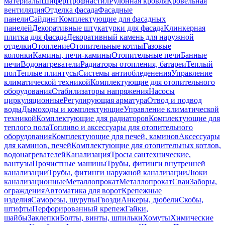
материалы
Шифер
Профнастил
Рулонная кровля
Кровельная
вентиляция
Отделка фасада
Фасадные
панели
Сайдинг
Комплектующие для фасадных
панелей
Декоративные штукатурки для фасада
Клинкерная
плитка для фасада
Декоративный камень для наружной
отделки
Отопление
Отопительные котлы
Газовые
колонки
Камины, печи-камины
Отопительные печи
Банные
печи
Водонагреватели
Радиаторы отопления, батареи
Теплый
пол
Теплые плинтусы
Системы антиобледенения
Управление
климатической техникой
Комплектующие для отопительного
оборудования
Стабилизаторы напряжения
Насосы
циркуляционные
Регулирующая арматура
Отвод и подвод
воды
Дымоходы и комплектующие
Управление климатической
техникой
Комплектующие для радиаторов
Комплектующие для
теплого пола
Топливо и аксессуары для отопительного
оборудования
Комплектующие для печей, каминов
Аксессуары
для каминов, печей
Комплектующие для отопительных котлов,
водонагревателей
Канализация
Тросы сантехнические,
вантузы
Прочистные машины
Трубы, фитинги внутренней
канализации
Трубы, фитинги наружной канализации
Люки
канализационные
Металлопрокат
Металлопрокат
Сваи
Заборы,
ограждения
Автоматика для ворот
Крепежные
изделия
Саморезы, шурупы
Гвозди
Анкеры, дюбели
Скобы,
штифты
Перфорированный крепеж
Гайки,
шайбы
Заклепки
Болты, винты, шпильки
Хомуты
Химические