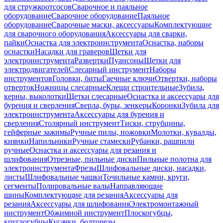
для стружкоотсосов
Сварочное и паяльное
оборудование
Сварочное оборудование
Паяльное
оборудование
Сварочные маски, аксессуары
Комплектующие
для сварочного оборудования
Аксессуары для сварки,
пайки
Оснастка для электроинструмента
Оснастка, наборы
оснастки
Насадки для граверов
Щетки для
электроинструмента
Развертки
Пуансоны
Щетки для
электродвигателей
Слесарный инструмент
Наборы
инструментов
Головки, биты
Гаечные ключи
Отвертки, наборы
отверток
Ножницы слесарные
Клещи строительные
Зубила,
керны, выколотки
Щетки слесарные
Оснастка и аксессуары для
бурения и сверления
Сверла, буры, зенкеры
Коронки
Зубила для
электроинструмента
Аксессуары для бурения и
сверления
Столярный инструмент
Тиски, струбцины,
гейферные зажимы
Ручные пилы, ножовки
Молотки, кувалды,
киянки
Напильники
Ручные стамески
Рубанки, рашпили
ручные
Оснастка и аксессуары для резания и
шлифования
Отрезные, пильные диски
Пильные полотна для
электроинструмента
Фрезы
Шлифовальные диски, насадки,
листы
Шлифовальные чашки
Точильные камни, круги,
сегменты
Полировальные валы
Направляющие
шины
Комплектующие для резания
Аксессуары для
резания
Аксессуары для шлифования
Электромонтажный
инструмент
Обжимной инструмент
Плоскогубцы,
круглогубцы
Кусачки, болторезы,