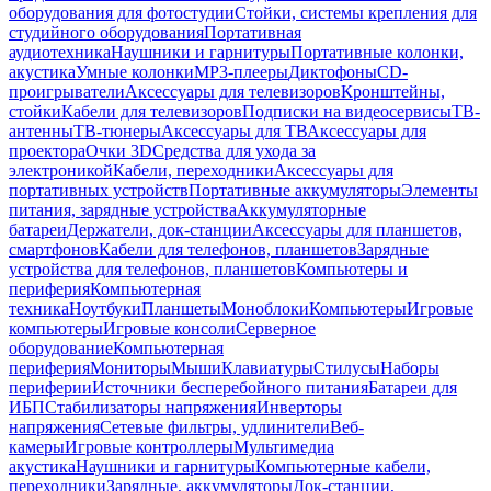
оборудования для фотостудии
Стойки, системы крепления для
студийного оборудования
Портативная
аудиотехника
Наушники и гарнитуры
Портативные колонки,
акустика
Умные колонки
MP3-плееры
Диктофоны
CD-
проигрыватели
Аксессуары для телевизоров
Кронштейны,
стойки
Кабели для телевизоров
Подписки на видеосервисы
ТВ-
антенны
ТВ-тюнеры
Аксессуары для ТВ
Аксессуары для
проектора
Очки 3D
Средства для ухода за
электроникой
Кабели, переходники
Аксессуары для
портативных устройств
Портативные аккумуляторы
Элементы
питания, зарядные устройства
Аккумуляторные
батареи
Держатели, док-станции
Аксессуары для планшетов,
смартфонов
Кабели для телефонов, планшетов
Зарядные
устройства для телефонов, планшетов
Компьютеры и
периферия
Компьютерная
техника
Ноутбуки
Планшеты
Моноблоки
Компьютеры
Игровые
компьютеры
Игровые консоли
Серверное
оборудование
Компьютерная
периферия
Мониторы
Мыши
Клавиатуры
Стилусы
Наборы
периферии
Источники бесперебойного питания
Батареи для
ИБП
Стабилизаторы напряжения
Инверторы
напряжения
Сетевые фильтры, удлинители
Веб-
камеры
Игровые контроллеры
Мультимедиа
акустика
Наушники и гарнитуры
Компьютерные кабели,
переходники
Зарядные, аккумуляторы
Док-станции,