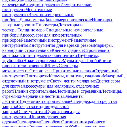
кабелерезы
Специнструменты
Измерительный
инструмент
Мерительные
инструменты
Электроизмерительные
приборы
Дальномеры
Дальномеры оптические
Нивелиры,
лазерные уровни
Пирометры
Детекторы и
тестеры
Толщиномеры
Специальные измерительные
приборы
Аксессуары для измерительных
приборов
Разметочный инструмент
Разметочные
инструменты
Инструменты для нарезки резьбы
Маркеры,
карандаши строительные
Клейма ударные
Строительно-
монтажный инструмент
Заклепочники
Труборезы,
трубогибы
Ножи строительные
Мультитулы
Пробойники,
просекатели отверстий
Ломы
Степлеры
механические
Стеклорезы
Прикаточные валики
Отделочный
инструмент
Плиткорезы
Кельмы, шпатели, гладилки
Малярный,
отделочный инструмент
Скотч, ленты малярные
Диспенсеры
для скотча
Аксессуары для малярных, отделочных
работ
Пленки строительные
Лестницы и стремянки
Лестницы,
стремянки
Чердачные лестницы
Элементы
лестниц
Подъемники строительные
Спецодежда и средства
защиты
Средства индивидуальной
защиты
Огнетушители
Сумки, пояса для
инструментов
Производственная
одежда
Спецодежда
Спецобувь
Организация рабочего
пространства
Фонари, прожекторы
Кейсы, ящики для