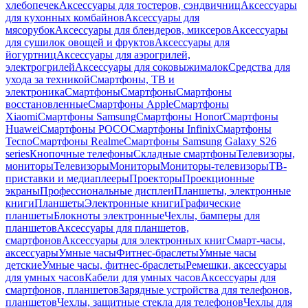
хлебопечек
Аксессуары для тостеров, сэндвичниц
Аксессуары
для кухонных комбайнов
Аксессуары для
мясорубок
Аксессуары для блендеров, миксеров
Аксессуары
для сушилок овощей и фруктов
Аксессуары для
йогуртниц
Аксессуары для аэрогрилей,
электрогрилей
Аксессуары для соковыжималок
Средства для
ухода за техникой
Смартфоны, ТВ и
электроника
Смартфоны
Смартфоны
Смартфоны
восстановленные
Смартфоны Apple
Смартфоны
Xiaomi
Смартфоны Samsung
Смартфоны Honor
Смартфоны
Huawei
Смартфоны POCO
Смартфоны Infinix
Смартфоны
Tecno
Смартфоны Realme
Смартфоны Samsung Galaxy S26
series
Кнопочные телефоны
Складные смартфоны
Телевизоры,
мониторы
Телевизоры
Мониторы
Мониторы-телевизоры
ТВ-
приставки и медиаплееры
Проекторы
Проекционные
экраны
Профессиональные дисплеи
Планшеты, электронные
книги
Планшеты
Электронные книги
Графические
планшеты
Блокноты электронные
Чехлы, бамперы для
планшетов
Аксессуары для планшетов,
смартфонов
Аксессуары для электронных книг
Смарт-часы,
аксессуары
Умные часы
Фитнес-браслеты
Умные часы
детские
Умные часы, фитнес-браслеты
Ремешки, аксессуары
для умных часов
Кабели для умных часов
Аксессуары для
смартфонов, планшетов
Зарядные устройства для телефонов,
планшетов
Чехлы, защитные стекла для телефонов
Чехлы для