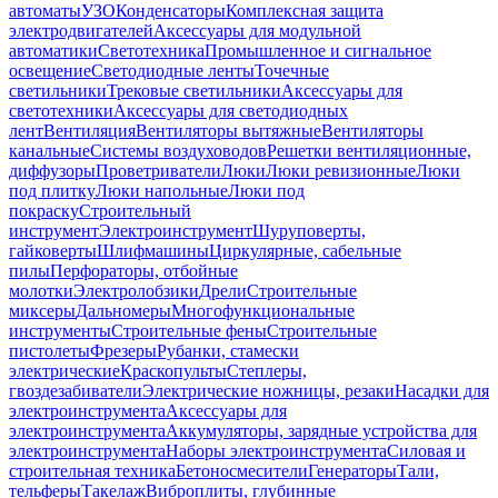
автоматы
УЗО
Конденсаторы
Комплексная защита
электродвигателей
Аксессуары для модульной
автоматики
Светотехника
Промышленное и сигнальное
освещение
Светодиодные ленты
Точечные
светильники
Трековые светильники
Аксессуары для
светотехники
Аксессуары для светодиодных
лент
Вентиляция
Вентиляторы вытяжные
Вентиляторы
канальные
Системы воздуховодов
Решетки вентиляционные,
диффузоры
Проветриватели
Люки
Люки ревизионные
Люки
под плитку
Люки напольные
Люки под
покраску
Строительный
инструмент
Электроинструмент
Шуруповерты,
гайковерты
Шлифмашины
Циркулярные, сабельные
пилы
Перфораторы, отбойные
молотки
Электролобзики
Дрели
Строительные
миксеры
Дальномеры
Многофункциональные
инструменты
Строительные фены
Строительные
пистолеты
Фрезеры
Рубанки, стамески
электрические
Краскопульты
Степлеры,
гвоздезабиватели
Электрические ножницы, резаки
Насадки для
электроинструмента
Аксессуары для
электроинструмента
Аккумуляторы, зарядные устройства для
электроинструмента
Наборы электроинструмента
Силовая и
строительная техника
Бетоносмесители
Генераторы
Тали,
тельферы
Такелаж
Виброплиты, глубинные