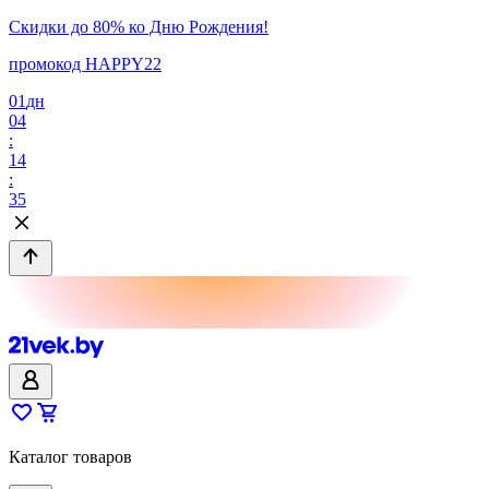
Скидки до 80% ко Дню Рождения!
промокод HAPPY22
01
дн
04
:
14
:
35
Каталог товаров