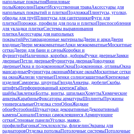
напольные покрытия
Виниловые
полы
Ковролин
Паркет
Искусственная трава
Аксессуары для
напольных покрытий и плитки
Подложка
Плинтусы, уголки,
обводы для труб
Плинтусы для сантехники
Фуги для
плитки
Порожки, профили для пола и плитки
Приспособления
для укладки плитки
Системы выравнивания
плитки
Аксессуары для напольных
покрытий
Реставрационные материалы
Двери и арки
Двери
входные
Двери межкомнатные
Арки межкомнатные
Москитные
сетки
Двери для бани и сауны
Коробки и
фурнитура
Наличники, коробки, доборы
Ручки дверные
Замки
дверные
Петли дверные
Фурнитура дверная
Доводчики
дверные
Окна и подоконники
Окна
Подоконники, отливы
Окна
мансардные
Фурнитура оконная
Мягкие окна
Москитные сетки
на окна
Жалюзи уличные
Пленки солнцезащитные
Крепежные
изделия
Саморезы, шурупы
Гвозди
Анкеры, дюбели
Скобы,
штифты
Перфорированный крепеж
Гайки,
шайбы
Заклепки
Болты, винты, шпильки
Хомуты
Химические
анкеры
Карабины
Фиксаторы арматуры
Шплинты
Пружины
универсальные
Отделка стен
Обои
Жидкие
обои
Фотообои
Штукатурки декоративные
Декоративный
камень
Скинали
Пленки самоклеящиеся
Армирующие
сетки
Стеновые панели
Уголки, маяки,
профили
Вагонка
Стеклохолсты, флизелин
Экраны для
радиаторов
Отделка потолка
Потолочные системы
Потолочные