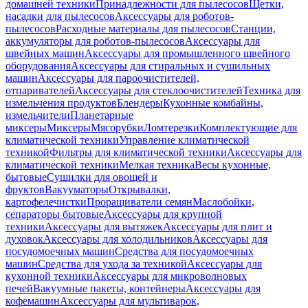
домашней техники
Принадлежности для пылесосов
Щетки,
насадки для пылесосов
Аксессуары для роботов-
пылесосов
Расходные материалы для пылесосов
Станции,
аккумуляторы для роботов-пылесосов
Аксессуары для
швейных машин
Аксессуары для промышленного швейного
оборудования
Аксессуары для стиральных и сушильных
машин
Аксессуары для пароочистителей,
отпаривателей
Аксессуары для стеклоочистителей
Техника для
измельчения продуктов
Блендеры
Кухонные комбайны,
измельчители
Планетарные
миксеры
Миксеры
Мясорубки
Ломтерезки
Комплектующие для
климатической техники
Управление климатической
техникой
Фильтры для климатической техники
Аксессуары для
климатической техники
Мелкая техника
Весы кухонные,
бытовые
Сушилки для овощей и
фруктов
Вакууматоры
Открывалки,
картофелечистки
Проращиватели семян
Маслобойки,
сепараторы бытовые
Аксессуары для крупной
техники
Аксессуары для вытяжек
Аксессуары для плит и
духовок
Аксессуары для холодильников
Аксессуары для
посудомоечных машин
Средства для посудомоечных
машин
Средства для ухода за техникой
Аксессуары для
кухонной техники
Аксессуары для микроволновых
печей
Вакуумные пакеты, контейнеры
Аксессуары для
кофемашин
Аксессуары для мультиварок,