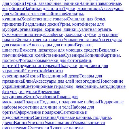
для уборки
Турки, заварочные чайники
Чайники заварочные,
кофейники
Чайники для плиты
Турки, молочники
Аксессуары
для чайников, электрочайников
Фильтры-
кувшины
Хозяйственные товары
Сушилки для белья,
прищепки
Гладильные доски
Урны, контейнеры для
мусора
Органайзеры, корзины, ящики
Туалетная бумага,
бумажные полотенца
Салфетки, мочалки, губки, мусорные
пакеты
Фольга, пленка, пакеты
Упаковочная тара
Аксессуары
для глажения
Аксессуары для стирки
Веревки,
шпагаты
Емкости, дозаторы для моющих средств
Вешалки-
плечики
Мешки хозяйственные
Сувениры
Копилки
Картины,
постеры
Фотоальбомы
Рамки для фотографий,
картин
Предметы интерьера
Шкатулки, подставки для
украшений
Статуэтки
Магниты
сувенирные
Иконы
Праздничный декор
Товары для
праздника
Елки
Аксессуары для елей новогодних
Новогодние
украшения
Светодиодные гирлянды, декорации
Светодиодные
фигуры, игрушки
Временные
татуировки
Фотобутафория
Товары для
маскарада
Подарки
Подарки, подарочные наборы
Подарочные
наборы косметики для лица и тела
Наборы для
бритья
Оформление подарков
Сантехника и
водоснабжение
Сантехника
Душевые кабины, поддоны,
двери
Ванны
Унитазы
Умывальники
Умывальники со
смесителями
Смесители
Душевые панели,