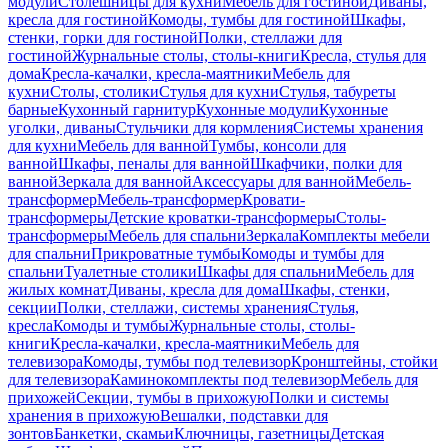
модули
Столешницы для кухни
Мебель для гостиной
Диваны,
кресла для гостиной
Комоды, тумбы для гостиной
Шкафы,
стенки, горки для гостиной
Полки, стеллажи для
гостиной
Журнальные столы, столы-книги
Кресла, стулья для
дома
Кресла-качалки, кресла-маятники
Мебель для
кухни
Столы, столики
Стулья для кухни
Стулья, табуреты
барные
Кухонный гарнитур
Кухонные модули
Кухонные
уголки, диваны
Стульчики для кормления
Системы хранения
для кухни
Мебель для ванной
Тумбы, консоли для
ванной
Шкафы, пеналы для ванной
Шкафчики, полки для
ванной
Зеркала для ванной
Аксессуары для ванной
Мебель-
трансформер
Мебель-трансформер
Кровати-
трансформеры
Детские кроватки-трансформеры
Столы-
трансформеры
Мебель для спальни
Зеркала
Комплекты мебели
для спальни
Прикроватные тумбы
Комоды и тумбы для
спальни
Туалетные столики
Шкафы для спальни
Мебель для
жилых комнат
Диваны, кресла для дома
Шкафы, стенки,
секции
Полки, стеллажи, системы хранения
Стулья,
кресла
Комоды и тумбы
Журнальные столы, столы-
книги
Кресла-качалки, кресла-маятники
Мебель для
телевизора
Комоды, тумбы под телевизор
Кронштейны, стойки
для телевизора
Каминокомплекты под телевизор
Мебель для
прихожей
Секции, тумбы в прихожую
Полки и системы
хранения в прихожую
Вешалки, подставки для
зонтов
Банкетки, скамьи
Ключницы, газетницы
Детская