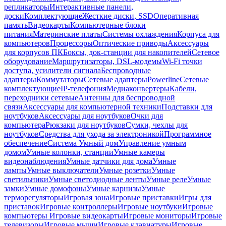
репликаторы
Интерактивные панели,
доски
Комплектующие
Жесткие диски, SSD
Оперативная
память
Видеокарты
Компьютерные блоки
питания
Материнские платы
Системы охлаждения
Корпуса для
компьютеров
Процессоры
Оптические приводы
Аксессуары
для корпусов ПК
Боксы, док-станции для накопителей
Сетевое
оборудование
Маршрутизаторы, DSL-модемы
Wi-Fi точки
доступа, усилители сигнала
Беспроводные
адаптеры
Коммутаторы
Сетевые адаптеры
Powerline
Сетевые
комплектующие
IP-телефония
Медиаконвертеры
Кабели,
переходники сетевые
Антенны для беспроводной
связи
Аксессуары для компьютерной техники
Подставки для
ноутбуков
Аксессуары для ноутбуков
Очки для
компьютера
Рюкзаки для ноутбуков
Сумки, чехлы для
ноутбуков
Средства для ухода за электроникой
Программное
обеспечение
Система Умный дом
Управление умным
домом
Умные колонки, станции
Умные камеры
видеонаблюдения
Умные датчики для дома
Умные
лампы
Умные выключатели
Умные розетки
Умные
светильники
Умные светодиодные ленты
Умные реле
Умные
замки
Умные домофоны
Умные карнизы
Умные
терморегуляторы
Игровая зона
Игровые приставки
Игры для
приставок
Игровые контроллеры
Игровые ноутбуки
Игровые
компьютеры
Игровые видеокарты
Игровые мониторы
Игровые
телевизоры
Игровые мыши
Игровые клавиатуры
Игровые