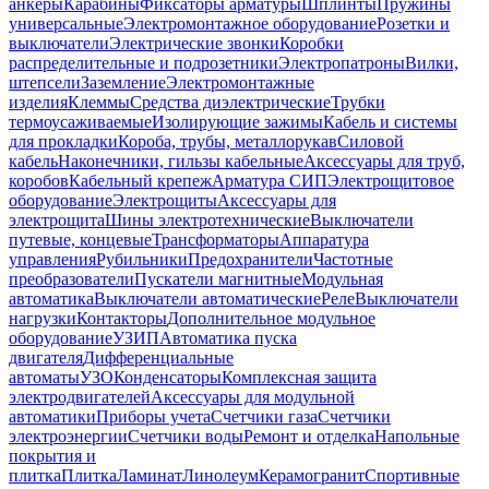
анкеры
Карабины
Фиксаторы арматуры
Шплинты
Пружины
универсальные
Электромонтажное оборудование
Розетки и
выключатели
Электрические звонки
Коробки
распределительные и подрозетники
Электропатроны
Вилки,
штепсели
Заземление
Электромонтажные
изделия
Клеммы
Средства диэлектрические
Трубки
термоусаживаемые
Изолирующие зажимы
Кабель и системы
для прокладки
Короба, трубы, металлорукав
Силовой
кабель
Наконечники, гильзы кабельные
Аксессуары для труб,
коробов
Кабельный крепеж
Арматура СИП
Электрощитовое
оборудование
Электрощиты
Аксессуары для
электрощита
Шины электротехнические
Выключатели
путевые, концевые
Трансформаторы
Аппаратура
управления
Рубильники
Предохранители
Частотные
преобразователи
Пускатели магнитные
Модульная
автоматика
Выключатели автоматические
Реле
Выключатели
нагрузки
Контакторы
Дополнительное модульное
оборудование
УЗИП
Автоматика пуска
двигателя
Дифференциальные
автоматы
УЗО
Конденсаторы
Комплексная защита
электродвигателей
Аксессуары для модульной
автоматики
Приборы учета
Счетчики газа
Счетчики
электроэнергии
Счетчики воды
Ремонт и отделка
Напольные
покрытия и
плитка
Плитка
Ламинат
Линолеум
Керамогранит
Спортивные