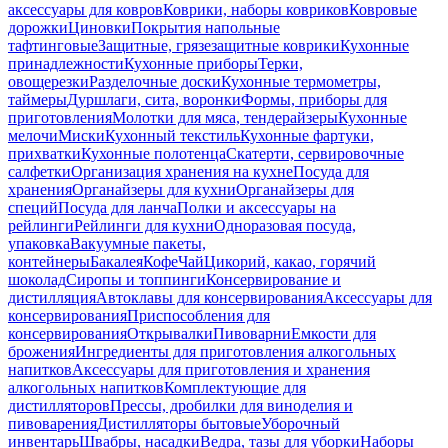
аксессуары для ковров
Коврики, наборы ковриков
Ковровые
дорожки
Циновки
Покрытия напольные
тафтинговые
Защитные, грязезащитные коврики
Кухонные
принадлежности
Кухонные приборы
Терки,
овощерезки
Разделочные доски
Кухонные термометры,
таймеры
Дуршлаги, сита, воронки
Формы, приборы для
приготовления
Молотки для мяса, тендерайзеры
Кухонные
мелочи
Миски
Кухонный текстиль
Кухонные фартуки,
прихватки
Кухонные полотенца
Скатерти, сервировочные
салфетки
Организация хранения на кухне
Посуда для
хранения
Органайзеры для кухни
Органайзеры для
специй
Посуда для ланча
Полки и аксессуары на
рейлинги
Рейлинги для кухни
Одноразовая посуда,
упаковка
Вакуумные пакеты,
контейнеры
Бакалея
Кофе
Чай
Цикорий, какао, горячий
шоколад
Сиропы и топпинги
Консервирование и
дистилляция
Автоклавы для консервирования
Аксессуары для
консервирования
Приспособления для
консервирования
Открывалки
Пивоварни
Емкости для
брожения
Ингредиенты для приготовления алкогольных
напитков
Аксессуары для приготовления и хранения
алкогольных напитков
Комплектующие для
дистилляторов
Прессы, дробилки для виноделия и
пивоварения
Дистилляторы бытовые
Уборочный
инвентарь
Швабры, насадки
Ведра, тазы для уборки
Наборы