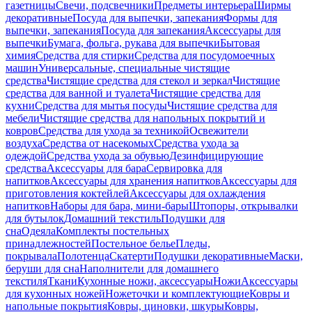
газетницы
Свечи, подсвечники
Предметы интерьера
Ширмы
декоративные
Посуда для выпечки, запекания
Формы для
выпечки, запекания
Посуда для запекания
Аксессуары для
выпечки
Бумага, фольга, рукава для выпечки
Бытовая
химия
Средства для стирки
Средства для посудомоечных
машин
Универсальные, специальные чистящие
средства
Чистящие средства для стекол и зеркал
Чистящие
средства для ванной и туалета
Чистящие средства для
кухни
Средства для мытья посуды
Чистящие средства для
мебели
Чистящие средства для напольных покрытий и
ковров
Средства для ухода за техникой
Освежители
воздуха
Средства от насекомых
Средства ухода за
одеждой
Средства ухода за обувью
Дезинфицирующие
средства
Аксессуары для бара
Сервировка для
напитков
Аксессуары для хранения напитков
Аксессуары для
приготовления коктейлей
Аксессуары для охлаждения
напитков
Наборы для бара, мини-бары
Штопоры, открывалки
для бутылок
Домашний текстиль
Подушки для
сна
Одеяла
Комплекты постельных
принадлежностей
Постельное белье
Пледы,
покрывала
Полотенца
Скатерти
Подушки декоративные
Маски,
беруши для сна
Наполнители для домашнего
текстиля
Ткани
Кухонные ножи, аксессуары
Ножи
Аксессуары
для кухонных ножей
Ножеточки и комплектующие
Ковры и
напольные покрытия
Ковры, циновки, шкуры
Ковры,