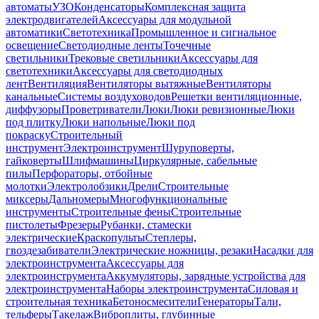
автоматы
УЗО
Конденсаторы
Комплексная защита
электродвигателей
Аксессуары для модульной
автоматики
Светотехника
Промышленное и сигнальное
освещение
Светодиодные ленты
Точечные
светильники
Трековые светильники
Аксессуары для
светотехники
Аксессуары для светодиодных
лент
Вентиляция
Вентиляторы вытяжные
Вентиляторы
канальные
Системы воздуховодов
Решетки вентиляционные,
диффузоры
Проветриватели
Люки
Люки ревизионные
Люки
под плитку
Люки напольные
Люки под
покраску
Строительный
инструмент
Электроинструмент
Шуруповерты,
гайковерты
Шлифмашины
Циркулярные, сабельные
пилы
Перфораторы, отбойные
молотки
Электролобзики
Дрели
Строительные
миксеры
Дальномеры
Многофункциональные
инструменты
Строительные фены
Строительные
пистолеты
Фрезеры
Рубанки, стамески
электрические
Краскопульты
Степлеры,
гвоздезабиватели
Электрические ножницы, резаки
Насадки для
электроинструмента
Аксессуары для
электроинструмента
Аккумуляторы, зарядные устройства для
электроинструмента
Наборы электроинструмента
Силовая и
строительная техника
Бетоносмесители
Генераторы
Тали,
тельферы
Такелаж
Виброплиты, глубинные