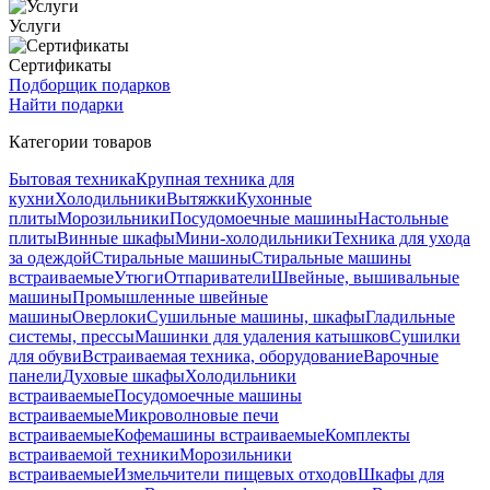
Услуги
Сертификаты
Подборщик подарков
Найти подарки
Категории товаров
Бытовая техника
Крупная техника для
кухни
Холодильники
Вытяжки
Кухонные
плиты
Морозильники
Посудомоечные машины
Настольные
плиты
Винные шкафы
Мини-холодильники
Техника для ухода
за одеждой
Стиральные машины
Стиральные машины
встраиваемые
Утюги
Отпариватели
Швейные, вышивальные
машины
Промышленные швейные
машины
Оверлоки
Сушильные машины, шкафы
Гладильные
системы, прессы
Машинки для удаления катышков
Сушилки
для обуви
Встраиваемая техника, оборудование
Варочные
панели
Духовые шкафы
Холодильники
встраиваемые
Посудомоечные машины
встраиваемые
Микроволновые печи
встраиваемые
Кофемашины встраиваемые
Комплекты
встраиваемой техники
Морозильники
встраиваемые
Измельчители пищевых отходов
Шкафы для