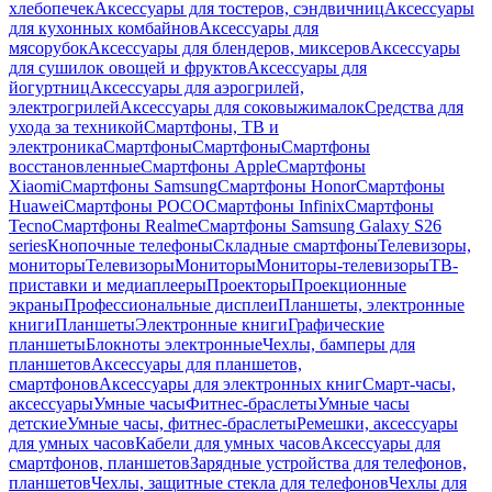
хлебопечек
Аксессуары для тостеров, сэндвичниц
Аксессуары
для кухонных комбайнов
Аксессуары для
мясорубок
Аксессуары для блендеров, миксеров
Аксессуары
для сушилок овощей и фруктов
Аксессуары для
йогуртниц
Аксессуары для аэрогрилей,
электрогрилей
Аксессуары для соковыжималок
Средства для
ухода за техникой
Смартфоны, ТВ и
электроника
Смартфоны
Смартфоны
Смартфоны
восстановленные
Смартфоны Apple
Смартфоны
Xiaomi
Смартфоны Samsung
Смартфоны Honor
Смартфоны
Huawei
Смартфоны POCO
Смартфоны Infinix
Смартфоны
Tecno
Смартфоны Realme
Смартфоны Samsung Galaxy S26
series
Кнопочные телефоны
Складные смартфоны
Телевизоры,
мониторы
Телевизоры
Мониторы
Мониторы-телевизоры
ТВ-
приставки и медиаплееры
Проекторы
Проекционные
экраны
Профессиональные дисплеи
Планшеты, электронные
книги
Планшеты
Электронные книги
Графические
планшеты
Блокноты электронные
Чехлы, бамперы для
планшетов
Аксессуары для планшетов,
смартфонов
Аксессуары для электронных книг
Смарт-часы,
аксессуары
Умные часы
Фитнес-браслеты
Умные часы
детские
Умные часы, фитнес-браслеты
Ремешки, аксессуары
для умных часов
Кабели для умных часов
Аксессуары для
смартфонов, планшетов
Зарядные устройства для телефонов,
планшетов
Чехлы, защитные стекла для телефонов
Чехлы для