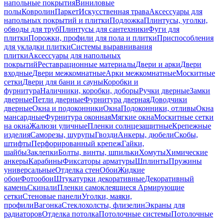
напольные покрытия
Виниловые
полы
Ковролин
Паркет
Искусственная трава
Аксессуары для
напольных покрытий и плитки
Подложка
Плинтусы, уголки,
обводы для труб
Плинтусы для сантехники
Фуги для
плитки
Порожки, профили для пола и плитки
Приспособления
для укладки плитки
Системы выравнивания
плитки
Аксессуары для напольных
покрытий
Реставрационные материалы
Двери и арки
Двери
входные
Двери межкомнатные
Арки межкомнатные
Москитные
сетки
Двери для бани и сауны
Коробки и
фурнитура
Наличники, коробки, доборы
Ручки дверные
Замки
дверные
Петли дверные
Фурнитура дверная
Доводчики
дверные
Окна и подоконники
Окна
Подоконники, отливы
Окна
мансардные
Фурнитура оконная
Мягкие окна
Москитные сетки
на окна
Жалюзи уличные
Пленки солнцезащитные
Крепежные
изделия
Саморезы, шурупы
Гвозди
Анкеры, дюбели
Скобы,
штифты
Перфорированный крепеж
Гайки,
шайбы
Заклепки
Болты, винты, шпильки
Хомуты
Химические
анкеры
Карабины
Фиксаторы арматуры
Шплинты
Пружины
универсальные
Отделка стен
Обои
Жидкие
обои
Фотообои
Штукатурки декоративные
Декоративный
камень
Скинали
Пленки самоклеящиеся
Армирующие
сетки
Стеновые панели
Уголки, маяки,
профили
Вагонка
Стеклохолсты, флизелин
Экраны для
радиаторов
Отделка потолка
Потолочные системы
Потолочные