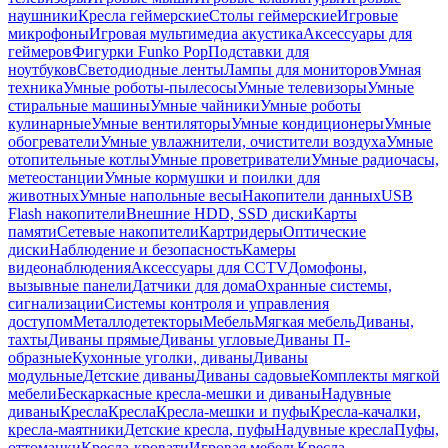
наушники
Кресла геймерские
Столы геймерские
Игровые
микрофоны
Игровая мультимедиа акустика
Аксессуары для
геймеров
Фигурки Funko Pop
Подставки для
ноутбуков
Светодиодные ленты
Лампы для мониторов
Умная
техника
Умные роботы-пылесосы
Умные телевизоры
Умные
стиральные машины
Умные чайники
Умные роботы
кулинарные
Умные вентиляторы
Умные кондиционеры
Умные
обогреватели
Умные увлажнители, очистители воздуха
Умные
отопительные котлы
Умные проветриватели
Умные радиочасы,
метеостанции
Умные кормушки и поилки для
животных
Умные напольные весы
Накопители данных
USB
Flash накопители
Внешние HDD, SSD диски
Карты
памяти
Сетевые накопители
Картридеры
Оптические
диски
Наблюдение и безопасность
Камеры
видеонаблюдения
Аксессуары для CCTV
Домофоны,
вызывные панели
Датчики для дома
Охранные системы,
сигнализации
Системы контроля и управления
доступом
Металлодетекторы
Мебель
Мягкая мебель
Диваны,
тахты
Диваны прямые
Диваны угловые
Диваны П-
образные
Кухонные уголки, диваны
Диваны
модульные
Детские диваны
Диваны садовые
Комплекты мягкой
мебели
Бескаркасные кресла-мешки и диваны
Надувные
диваны
Кресла
Кресла
Кресла-мешки и пуфы
Кресла-качалки,
кресла-маятники
Детские кресла, пуфы
Надувные кресла
Пуфы,
оттоманки
Кресла-кровати
Игровая мебель
Кресла