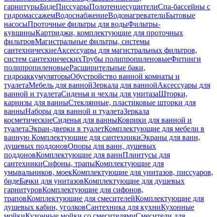
гарнитуры
Биде
Писсуары
Полотенцесушители
Спа-бассейны с
гидромассажем
Водоснабжение
Водонагреватели
Бытовые
насосы
Проточные фильтры для воды
Фильтры-
кувшины
Картриджи, комплектующие для проточных
фильтров
Магистральные фильтры, системы
сантехнические
Аксессуары для магистральных фильтров,
систем сантехнических
Трубы полипропиленовые
Фитинги
полипропиленовые
Расширительные баки,
гидроаккумуляторы
Обустройство ванной комнаты и
туалета
Мебель для ванной
Зеркала для ванной
Аксессуары для
ванной и туалета
Сиденья и чехлы для унитаза
Шторки,
карнизы для ванны
Стеклянные, пластиковые шторки для
ванны
Наборы для ванной и туалета
Зеркала
косметические
Сиденья для ванны
Коврики для ванной и
туалета
Экран-дверки в туалет
Комплектующие для мебели в
ванную
Комплектующие для сантехники
Экраны для ванн,
душевых поддонов
Опоры для ванн, душевых
поддонов
Комплектующие для ванн
Плинтусы для
сантехники
Сифоны, трапы
Комплектующие для
умывальников, моек
Комплектующие для унитазов, писсуаров,
биде
Бачки для унитазов
Комплектующие для душевых
гарнитуров
Комплектующие для сифонов,
трапов
Комплектующие для смесителей
Комплектующие для
душевых кабин, уголков
Сантехника для кухни
Кухонные
мойки
Кухонные мойки со смесителями
Смесители для