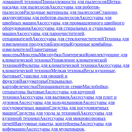
домашней техники
Принадлежности для пылесосов
Щетки,
насадки для пылесосов
Аксессуары для роботов-
пылесосов
Расходные материалы для пылесосов
Станции,
аккумуляторы для роботов-пылесосов
Аксессуары для
швейных машин
Аксессуары для промышленного швейного
оборудования
Аксессуары для стиральных и сушильных
машин
Аксессуары для пароочистителей,
отпаривателей
Аксессуары для стеклоочистителей
Техника для
измельчения продуктов
Блендеры
Кухонные комбайны,
измельчители
Планетарные
миксеры
Миксеры
Мясорубки
Ломтерезки
Комплектующие для
климатической техники
Управление климатической
техникой
Фильтры для климатической техники
Аксессуары для
климатической техники
Мелкая техника
Весы кухонные,
бытовые
Сушилки для овощей и
фруктов
Вакууматоры
Открывалки,
картофелечистки
Проращиватели семян
Маслобойки,
сепараторы бытовые
Аксессуары для крупной
техники
Аксессуары для вытяжек
Аксессуары для плит и
духовок
Аксессуары для холодильников
Аксессуары для
посудомоечных машин
Средства для посудомоечных
машин
Средства для ухода за техникой
Аксессуары для
кухонной техники
Аксессуары для микроволновых
печей
Вакуумные пакеты, контейнеры
Аксессуары для
кофемашин
Аксессуары для мультиварок,