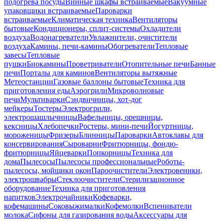
подогрева посуды
Винные шкафы встраиваемые
Вакуумные
упаковщики встраиваемые
Пароварки
встраиваемые
Климатическая техника
Вентиляторы
бытовые
Кондиционеры, сплит-системы
Охладители
воздуха
Водонагреватели
Увлажнители, очистители
воздуха
Камины, печи-камины
Обогреватели
Тепловые
завесы
Тепловые
пушки
Биокамины
Проветриватели
Отопительные печи
Банные
печи
Порталы для каминов
Вентиляторы вытяжные
Метеостанции
Газовые баллоны бытовые
Техника для
приготовления еды
Аэрогрили
Микроволновые
печи
Мультиварки
Сэндвичницы, хот-дог
мейкеры
Тостеры
Электрогрили,
электрошашлычницы
Вафельницы, орешницы,
кексницы
Хлебопечки
Ростеры, мини-печи
Йогуртницы,
мороженицы
Фризеры
Блинницы
Пароварки
Автоклавы для
консервирования
Сыроварни
Фритюрницы, фондю-
фритюрницы
Яйцеварки
Попкорницы
Техника для
дома
Пылесосы
Пылесосы профессиональные
Роботы-
пылесосы, мойщики окон
Пароочистители
Электровеники,
электрошвабры
Стеклоочистители
Стерилизационное
оборудование
Техника для приготовления
напитков
Электрочайники
Кофеварки,
кофемашины
Соковыжималки
Кофемолки
Вспениватели
молока
Сифоны для газирования воды
Аксессуары для