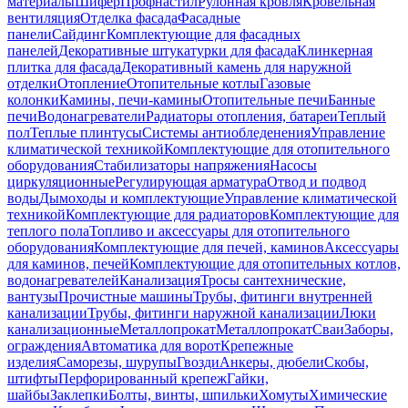
материалы
Шифер
Профнастил
Рулонная кровля
Кровельная
вентиляция
Отделка фасада
Фасадные
панели
Сайдинг
Комплектующие для фасадных
панелей
Декоративные штукатурки для фасада
Клинкерная
плитка для фасада
Декоративный камень для наружной
отделки
Отопление
Отопительные котлы
Газовые
колонки
Камины, печи-камины
Отопительные печи
Банные
печи
Водонагреватели
Радиаторы отопления, батареи
Теплый
пол
Теплые плинтусы
Системы антиобледенения
Управление
климатической техникой
Комплектующие для отопительного
оборудования
Стабилизаторы напряжения
Насосы
циркуляционные
Регулирующая арматура
Отвод и подвод
воды
Дымоходы и комплектующие
Управление климатической
техникой
Комплектующие для радиаторов
Комплектующие для
теплого пола
Топливо и аксессуары для отопительного
оборудования
Комплектующие для печей, каминов
Аксессуары
для каминов, печей
Комплектующие для отопительных котлов,
водонагревателей
Канализация
Тросы сантехнические,
вантузы
Прочистные машины
Трубы, фитинги внутренней
канализации
Трубы, фитинги наружной канализации
Люки
канализационные
Металлопрокат
Металлопрокат
Сваи
Заборы,
ограждения
Автоматика для ворот
Крепежные
изделия
Саморезы, шурупы
Гвозди
Анкеры, дюбели
Скобы,
штифты
Перфорированный крепеж
Гайки,
шайбы
Заклепки
Болты, винты, шпильки
Хомуты
Химические