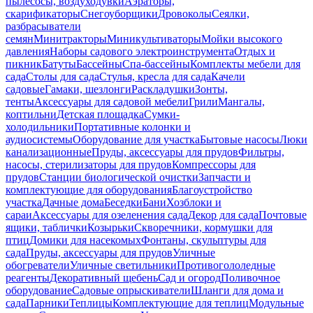
пылесосы, воздуходувки
Аэраторы,
скарификаторы
Снегоуборщики
Дровоколы
Сеялки,
разбрасыватели
семян
Минитракторы
Миникультиваторы
Мойки высокого
давления
Наборы садового электроинструмента
Отдых и
пикник
Батуты
Бассейны
Спа-бассейны
Комплекты мебели для
сада
Столы для сада
Стулья, кресла для сада
Качели
садовые
Гамаки, шезлонги
Раскладушки
Зонты,
тенты
Аксессуары для садовой мебели
Грили
Мангалы,
коптильни
Детская площадка
Сумки-
холодильники
Портативные колонки и
аудиосистемы
Оборудование для участка
Бытовые насосы
Люки
канализационные
Пруды, аксессуары для прудов
Фильтры,
насосы, стерилизаторы для прудов
Компрессоры для
прудов
Станции биологической очистки
Запчасти и
комплектующие для оборудования
Благоустройство
участка
Дачные дома
Беседки
Бани
Хозблоки и
сараи
Аксессуары для озеленения сада
Декор для сада
Почтовые
ящики, таблички
Козырьки
Скворечники, кормушки для
птиц
Домики для насекомых
Фонтаны, скульптуры для
сада
Пруды, аксессуары для прудов
Уличные
обогреватели
Уличные светильники
Противогололедные
реагенты
Декоративный щебень
Сад и огород
Поливочное
оборудование
Садовые опрыскиватели
Шланги для дома и
сада
Парники
Теплицы
Комплектующие для теплиц
Модульные