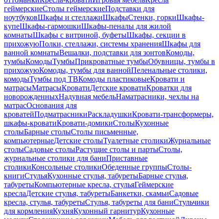
геймерские
Столы геймерские
Подставки для
ноутбуков
Шкафы и стеллажи
Шкафы
Стенки, горки
Шкафы-
купе
Шкафы-гармошки
Шкафы-пеналы для жилой
комнаты
Шкафы с витриной, буфеты
Шкафы, секции в
прихожую
Полки, стеллажи, системы хранения
Шкафы для
ванной комнаты
Вешалки, подставки для зонтов
Комоды,
тумбы
Комоды
Тумбы
Прикроватные тумбы
Обувницы, тумбы в
прихожую
Комоды, тумбы для ванной
Пеленальные столики,
комоды
Тумбы под ТВ
Комоды пластиковые
Кровати и
матрасы
Матрасы
Кровати
Детские кровати
Кроватки для
новорожденных
Надувная мебель
Наматрасники, чехлы на
матрас
Основания для
кроватей
Подматрасники
Раскладушки
Кровати-трансформеры,
шкафы-кровати
Кровати-домики
Столы
Кухонные
столы
Барные столы
Столы письменные,
компьютерные
Детские столы
Туалетные столики
Журнальные
столы
Садовые столы
Растущие столы и парты
Столы,
журнальные столики для бани
Приставные
столики
Консольные столики
Обеденные группы
Столы-
книги
Стулья
Кухонные стулья, табуреты
Барные стулья,
табуреты
Компьютерные кресла, стулья
Геймерские
кресла
Детские стулья, табуреты
Банкетки, скамьи
Садовые
кресла, стулья, табуреты
Стулья, табуреты для бани
Стульчики
для кормления
Кухня
Кухонный гарнитур
Кухонные