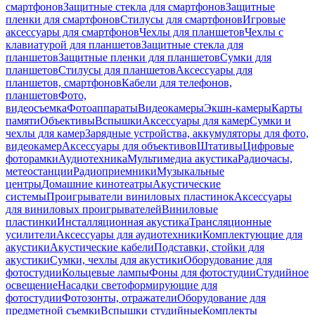
смартфонов
Защитные стекла для смартфонов
Защитные
пленки для смартфонов
Стилусы для смартфонов
Игровые
аксессуары для смартфонов
Чехлы для планшетов
Чехлы с
клавиатурой для планшетов
Защитные стекла для
планшетов
Защитные пленки для планшетов
Сумки для
планшетов
Стилусы для планшетов
Аксессуары для
планшетов, смартфонов
Кабели для телефонов,
планшетов
Фото,
видеосъемка
Фотоаппараты
Видеокамеры
Экшн-камеры
Карты
памяти
Объективы
Вспышки
Аксессуары для камер
Сумки и
чехлы для камер
Зарядные устройства, аккумуляторы для фото,
видеокамер
Аксессуары для объективов
Штативы
Цифровые
фоторамки
Аудиотехника
Мультимедиа акустика
Радиочасы,
метеостанции
Радиоприемники
Музыкальные
центры
Домашние кинотеатры
Акустические
системы
Проигрыватели виниловых пластинок
Аксессуары
для виниловых проигрывателей
Виниловые
пластинки
Инсталляционная акустика
Трансляционные
усилители
Аксессуары для аудиотехники
Комплектующие для
акустики
Акустические кабели
Подставки, стойки для
акустики
Сумки, чехлы для акустики
Оборудование для
фотостудии
Кольцевые лампы
Фоны для фотостудии
Студийное
освещение
Насадки светоформирующие для
фотостудии
Фотозонты, отражатели
Оборудование для
предметной съемки
Вспышки студийные
Комплекты