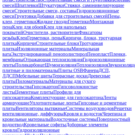
смеси
Шпатлевки
Штукатурки
Стяжки, самонивелирующие
смеси
Строительные смеси, составы
Гидроизоляционные
смеси
Грунтовки
Добавки для строительных смесей
Пены,
клеи, герметики
Жидкие гвозди
Герметики
Монтажная
пена
Клеи для обоев
Клеи для напольных
покрытий
Очистители, растворители
Фиксаторы
резьбы
Клеи
Герметики, пены
Кирпичи, блоки, тротуарная
плитка
Кирпичи
Строительные блоки
Тротуарная
плитка
Изоляционные материалы
Минеральная
вата
Экструдированный пенополистирол
Пенопласт
Пленки,
мембраны
Отражающая теплоизоляция
Гидроизоляционные
ленты
Поликарбонат
Шумоизоляция
Теплоизоляция
Звукоизоляц
плитные и пиломатериалы
Плиты OSB
Фанера
ДСП,
ЛДСП
Мебельные щиты
Террасные доски
Древесные
плиты
Пиломатериалы
Материалы для сухого
строительства
Гипсокартон
Гипсоволокнистые
листы
Цементные плиты
Профили для
гипсокартона
Комплектующие для гипсокартона
Ленты
армирующие
Уплотнительные ленты
Гипсовые и цементные
плиты
Вентиляторы вытяжные
Системы воздуховодов
Решетки
вентиляционные, диффузоры
Кровля и водосток
Черепица и
кровельные материалы
Водосточные системы
Поверхностный
водоотвод
Кровельные софиты
Доборные элементы
кровли
Гидроизоляционные