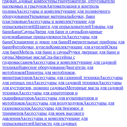
грядки
Садовые компостеры
Уничтожители, отпугиватели
насекомых и грызунов
Автоматизация и контроль
полива
Аксессуары и комплектующие для поливочного
оборудования
Укрывные материалы
Бочки, баки
пластиковые
Аксессуары и комплектующие для
опрыскивателей
Шланги для опрыскивателей
Товары для
бани
Бани
Сауны
Двери для бани и сауны
Бондарные
изделия
Банные принадлежности
Аксессуары для
бани
Оснащение и декор для бани
Измерительные приборы для
бани
Фитобочки, купели
Комплектующие для купелей
Окна
для бани
Мебель для бани и сауны
Ручки дверные для бани и
сауны
Эфирные масла
Спа-бассейны с
гидромассажем
Аксессуары и комплектующие для садовой
техники
Навесное оборудование
Двигатели для
мотоблоков
Прицепы для мотоблоков,
минитракторов
Аксессуары для газонной техники
Аксессуары
для цепных пил
Аксессуары для садовой техники
Аксессуары
для кусторезов, ножниц садовых
Моторные масла для садовой
техники
Аксессуары для аэратоторов и
скарификаторов
Аксессуары для культиваторов и
мотоблоков
Аксессуары для воздуходувок
Аксессуары для
газонокосилок
Аксессуары для бензокос и
триммеров
Аксессуары для моек высокого
давления
Аксессуары и комплектующие для
опрыскивателей
Запчасти для садовых