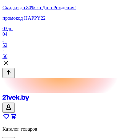
Скидки до 80% ко Дню Рождения!
промокод HAPPY22
03
дн
04
:
52
:
56
Каталог товаров