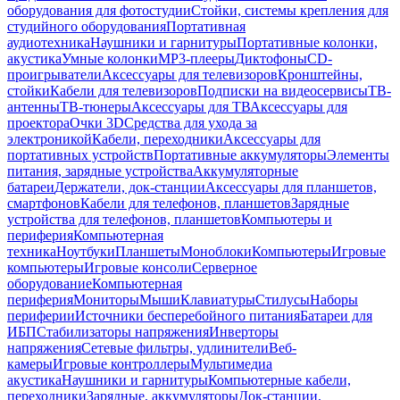
оборудования для фотостудии
Стойки, системы крепления для
студийного оборудования
Портативная
аудиотехника
Наушники и гарнитуры
Портативные колонки,
акустика
Умные колонки
MP3-плееры
Диктофоны
CD-
проигрыватели
Аксессуары для телевизоров
Кронштейны,
стойки
Кабели для телевизоров
Подписки на видеосервисы
ТВ-
антенны
ТВ-тюнеры
Аксессуары для ТВ
Аксессуары для
проектора
Очки 3D
Средства для ухода за
электроникой
Кабели, переходники
Аксессуары для
портативных устройств
Портативные аккумуляторы
Элементы
питания, зарядные устройства
Аккумуляторные
батареи
Держатели, док-станции
Аксессуары для планшетов,
смартфонов
Кабели для телефонов, планшетов
Зарядные
устройства для телефонов, планшетов
Компьютеры и
периферия
Компьютерная
техника
Ноутбуки
Планшеты
Моноблоки
Компьютеры
Игровые
компьютеры
Игровые консоли
Серверное
оборудование
Компьютерная
периферия
Мониторы
Мыши
Клавиатуры
Стилусы
Наборы
периферии
Источники бесперебойного питания
Батареи для
ИБП
Стабилизаторы напряжения
Инверторы
напряжения
Сетевые фильтры, удлинители
Веб-
камеры
Игровые контроллеры
Мультимедиа
акустика
Наушники и гарнитуры
Компьютерные кабели,
переходники
Зарядные, аккумуляторы
Док-станции,