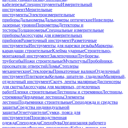
кабелерезы
Специнструменты
Измерительный
инструмент
Мерительные
инструменты
Электроизмерительные
приборы
Дальномеры
Дальномеры оптические
Нивелиры,
лазерные уровни
Пирометры
Детекторы и
тестеры
Толщиномеры
Специальные измерительные
приборы
Аксессуары для измерительных
приборов
Разметочный инструмент
Разметочные
инструменты
Инструменты для нарезки резьбы
Маркеры,
карандаши строительные
Клейма ударные
Строительно-
монтажный инструмент
Заклепочники
Труборезы,
трубогибы
Ножи строительные
Мультитулы
Пробойники,
просекатели отверстий
Ломы
Степлеры
механические
Стеклорезы
Прикаточные валики
Отделочный
инструмент
Плиткорезы
Кельмы, шпатели, гладилки
Малярный,
отделочный инструмент
Скотч, ленты малярные
Диспенсеры
для скотча
Аксессуары для малярных, отделочных
работ
Пленки строительные
Лестницы и стремянки
Лестницы,
стремянки
Чердачные лестницы
Элементы
лестниц
Подъемники строительные
Спецодежда и средства
защиты
Средства индивидуальной
защиты
Огнетушители
Сумки, пояса для
инструментов
Производственная
одежда
Спецодежда
Спецобувь
Организация рабочего
пространства
Фонари, прожекторы
Кейсы, ящики для