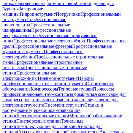
вибраторы
Бензорезы, резчики швов
Стойки, дрели для
бурения
Затирочные
машины
Гидроинструмент
Погрузчики
Профессиональный
инструмент
Профессиональные
шуруповерты
Профессиональные
шлифмашины
Профессиональные
перфораторы
Профессиональные циркулярные
пилы
Профессиональные электролобзики
Профессиональные
дрели
Профессиональные фрезеры
Профессиональные
мультиинструменты
Профессиональные
электрорубанки
Профессиональные строительные
фены
Профессиональные строительные
пистолеты
Профессиональные точильные
станки
Профессиональные
электроножницы
Пневмоинструмент
Наборы
профессионального электроинструмента
Строительное
оборудование
Компрессоры
Тепловые пушки
Пылесосы
профессиональные
Стружкоотсосы
Домкраты
Аксессуары для
компрессоров, пневмосистем
Системы пылеудаления для
электроинструмента
Пневмоинструмент
Станки и
оборудование
Деревообрабатывающие
станки
Ленточнопильные станки
Металлообрабатывающие
станки
Плиткорезные станки
Точильные
станки
Комплектующие для станков
Оснастка для
станков
Аксессуары для станков
Стружкоотсосы
Аксессуары