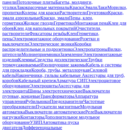
панели
Потолочные плиты
Багеты, молдинги,
уголки
Лакокрасочные материалы
Краски
Эмали
Лаки
Морилки,
пропитки
Колеры для краски
Растворители
Грунтовки
Краски,
эмали аэрозольные
Краски, эмали
Пены, клеи,
герметики
Жидкие гвозди
Герметики
Монтажная пена
Клеи для
обоев
Клеи для напольных покрытий
Очистители,
растворители
Фиксаторы резьбы
Клеи
Герметики,
пены
Электромонтажное оборудование
Розетки и
выключатели
Электрические звонки
Коробки
распределительные и подрозетники
Электропатроны
Вилки,
штепсели
Молниеприемники
Заземление
Электромонтажные
изделия
Клеммы
Средства диэлектрические
Трубки
термоусаживаемые
Изолирующие зажимы
Кабель и системы
для прокладки
Короба, трубы, металлорукав
Силовой
кабель
Наконечники, гильзы кабельные
Аксессуары для труб,
коробов
Кабельный крепеж
Арматура СИП
Электрощитовое
оборудование
Электрощиты
Аксессуары для
электрощита
Шины электротехнические
Выключатели
путевые, концевые
Трансформаторы
Аппаратура
управления
Рубильники
Предохранители
Частотные
преобразователи
Пускатели магнитные
Модульная
автоматика
Выключатели автоматические
Реле
Выключатели
нагрузки
Контакторы
Дополнительное модульное
оборудование
УЗИП
Автоматика пуска
двигателя
Дифференциальные