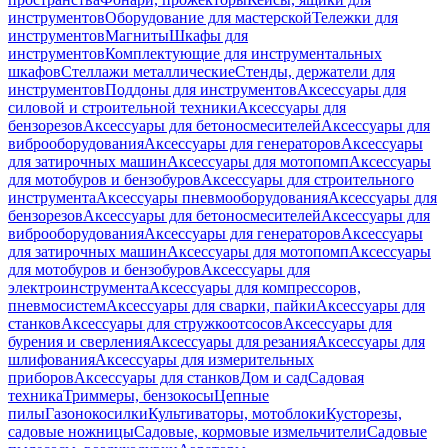
инструментов
Оборудование для мастерской
Тележки для
инструментов
Магниты
Шкафы для
инструментов
Комплектующие для инструментальных
шкафов
Стеллажи металлические
Стенды, держатели для
инструментов
Поддоны для инструментов
Аксессуары для
силовой и строительной техники
Аксессуары для
бензорезов
Аксессуары для бетоносмесителей
Аксессуары для
виброоборудования
Аксессуары для генераторов
Аксессуары
для затирочных машин
Аксессуары для мотопомп
Аксессуары
для мотобуров и бензобуров
Аксессуары для строительного
инструмента
Аксессуары пневмооборудования
Аксессуары для
бензорезов
Аксессуары для бетоносмесителей
Аксессуары для
виброоборудования
Аксессуары для генераторов
Аксессуары
для затирочных машин
Аксессуары для мотопомп
Аксессуары
для мотобуров и бензобуров
Аксессуары для
электроинструмента
Аксессуары для компрессоров,
пневмосистем
Аксессуары для сварки, пайки
Аксессуары для
станков
Аксессуары для стружкоотсосов
Аксессуары для
бурения и сверления
Аксессуары для резания
Аксессуары для
шлифования
Аксессуары для измерительных
приборов
Аксессуары для станков
Дом и сад
Садовая
техника
Триммеры, бензокосы
Цепные
пилы
Газонокосилки
Культиваторы, мотоблоки
Кусторезы,
садовые ножницы
Садовые, кормовые измельчители
Садовые