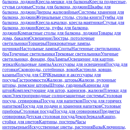
балкона, лоджии
Кресла-мешки для балкона
Кресла подвесные,
стулья садовые
Столы для балкона, лоджии
Шкафы для
балкона, лоджии
Дверцы жалюзийные
Системы хранения для
балкона, лоджии
Журнальные столы, столы-книги
Тумбы для
балкона, лоджии
Кресла-качалки, кресла-маятники
Стулья для
балкона, лоджии
Кресла, пуфы для балкона,
лоджии
Компактные столы для балкона, лоджии
Товары для
дома, бакалея
Освещение
Люстры, потолочные
светильники
Торшеры
Прикроватные лампы,
ночники
Настольные лампы
Споты
Настенные светильники,
бра
Точечные светильники
Трековые светильники
Уличные
светильники, фонари, бра
Лампы
Освещение для картин,
зеркал
Кольцевые лампы
Аксессуары для освещения
Посуда для
готовки
Сковороды, сотейники, воки
Кастрюли, ковши,
казаны
Посуда для СВЧ
Крышки и аксессуары для
посуды
Гастроемкости
Жалюзи, шторы
Жалюзи, рулонные
шторы, римские шторы
Шторы, гардины
Карнизы для
штор
Комплектующие для штор, карнизов, жалюзи
Пленки для
окон
Электроприводные солнцезащитные системы
Столовая
посуда, сервировка
Посуда для напитков
Посуда для горячих
напитков
Посуда для подачи и хранения напитков
Столовые
приборы
Столовая посуда
Посуда для сервировки
Предметы
сервировки
Детская столовая посуда
Декор
Зеркала
Кашпо,
стойки для цветов
Картины, постеры
Часы
интерьерные
Искусственные цветы, растения
Вазы
Ключницы,