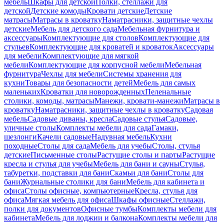
мебель
Шкафы для детской
Полки, стеллажи для
детской
Детские комоды
Кровати детские
Детские
матрасы
Матрасы в кроватку
Наматрасники, защитные чехлы
детские
Мебель для детского сада
Мебельная фурнитура и
аксессуары
Комплектующие для столов
Комплектующие для
стульев
Комплектующие для кроватей и кроваток
Аксессуары
для мебели
Комплектующие для мягкой
мебели
Комплектующие для корпусной мебели
Мебельная
фурнитура
Чехлы для мебели
Системы хранения для
кухни
Товары для безопасности детей
Мебель для самых
маленьких
Кроватки для новорожденных
Пеленальные
столики, комоды, матрасы
Манежи, кровати-манежи
Матрасы в
кроватку
Наматрасники, защитные чехлы в кроватку
Садовая
мебель
Садовые диваны, кресла
Садовые стулья
Садовые,
уличные столы
Комплекты мебели для сада
Гамаки,
шезлонги
Качели садовые
Надувная мебель
Кухни
походные
Столы для сада
Мебель для учебы
Столы, стулья
детские
Письменные столы
Растущие столы и парты
Растущие
кресла и стулья для учебы
Мебель для бани и сауны
Стулья,
табуретки, подставки для бани
Скамьи для бани
Столы для
бани
Журнальные столики для бани
Мебель для кабинета и
офиса
Столы офисные, компьютерные
Кресла, стулья для
офиса
Мягкая мебель для офиса
Шкафы офисные
Стеллажи,
полки для документов
Офисные тумбы
Комплекты мебели для
кабинета
Мебель для лоджии и балкона
Комплекты мебели для