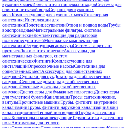
кухонных моек
Измельчители пищевых отходов
Системы для
очистки питьевой воды
Сифоны для кухонных
моек
Комплектующие для кухонных моек
Инженерная
сантехника
Инсталляции для
сантехники
Полотенцесушители
Отвод и подвод воды
Трубы
водопроводные
Магистральные фильтры, системы
сантехнические
Комплектующие для радиаторов,
полотенцесушителей
Монтажные комплекты для
сантехники
Регулирующая арматура
Системы защиты от
протечек
Люки сантехнические
Аксессуары для
магистральных фильтров, систем
сантехнических
Фитинги
Комплектующие для
инсталляций
Опрессовочные насосы
Сантехника для
общественных мест
Аксессуары для общественных
санузлов
Сушилки для рук
Дозаторы для общественных
санузлов
Сенсорные дозаторы для общественных
санузлов
Локтевые дозаторы для общественных
санузлов
Диспенсеры для бумажных полотенец
Диспенсеры
для туалетной бумаги
Канализация
Тросы сантехнические,
вантузы
Прочистные машины
Трубы, фитинги внутренней
канализации
Трубы, фитинги наружной канализации
Люки
канализационные
Теплый пол водяной
Трубы для теплого
пола
Коллекторы и комплектующие
Термостатика для теплого
пола
Автоматика для теплого
пола
Строительство
Строительные смеси и грунтовки
Клеевые