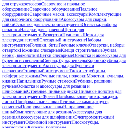
для стружкоотсосов
Сварочное и паяльное
оборудование
Сварочное оборудование
Паяльное
оборудование
Сварочные маски, аксессуары
Комплектующие
для сварочного оборудования
Аксессуары для сварки,
пайки
Оснастка для электроинструмента
Оснастка, наборы
оснастки
Насадки для граверов
Щетки для
электроинструмента
Развертки
Пуансоны
Щетки для
электродвигателей
Слесарный инструмент
Наборы
инструментов
Головки, биты
Гаечные ключи
Отвертки, наборы
отверток
Ножницы слесарные
Клещи строительные
Зубила,
керны, выколотки
Щетки слесарные
Оснастка и аксессуары для
бурения и сверления
Сверла, буры, зенкеры
Коронки
Зубила для
электроинструмента
Аксессуары для бурения и
сверления
Столярный инструмент
Тиски, струбцины,
гейферные зажимы
Ручные пилы, ножовки
Молотки, кувалды,
киянки
Напильники
Ручные стамески
Рубанки, рашпили
ручные
Оснастка и аксессуары для резания и
шлифования
Отрезные, пильные диски
Пильные полотна для
электроинструмента
Фрезы
Шлифовальные диски, насадки,
листы
Шлифовальные чашки
Точильные камни, круги,
сегменты
Полировальные валы
Направляющие
шины
Комплектующие для резания
Аксессуары для
резания
Аксессуары для шлифования
Электромонтажный
инструмент
Обжимной инструмент
Плоскогубцы,
круглогубцы
Кусачки, болторезы,