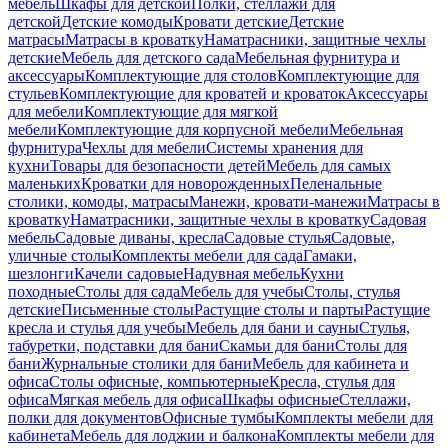
мебель
Шкафы для детской
Полки, стеллажи для
детской
Детские комоды
Кровати детские
Детские
матрасы
Матрасы в кроватку
Наматрасники, защитные чехлы
детские
Мебель для детского сада
Мебельная фурнитура и
аксессуары
Комплектующие для столов
Комплектующие для
стульев
Комплектующие для кроватей и кроваток
Аксессуары
для мебели
Комплектующие для мягкой
мебели
Комплектующие для корпусной мебели
Мебельная
фурнитура
Чехлы для мебели
Системы хранения для
кухни
Товары для безопасности детей
Мебель для самых
маленьких
Кроватки для новорожденных
Пеленальные
столики, комоды, матрасы
Манежи, кровати-манежи
Матрасы в
кроватку
Наматрасники, защитные чехлы в кроватку
Садовая
мебель
Садовые диваны, кресла
Садовые стулья
Садовые,
уличные столы
Комплекты мебели для сада
Гамаки,
шезлонги
Качели садовые
Надувная мебель
Кухни
походные
Столы для сада
Мебель для учебы
Столы, стулья
детские
Письменные столы
Растущие столы и парты
Растущие
кресла и стулья для учебы
Мебель для бани и сауны
Стулья,
табуретки, подставки для бани
Скамьи для бани
Столы для
бани
Журнальные столики для бани
Мебель для кабинета и
офиса
Столы офисные, компьютерные
Кресла, стулья для
офиса
Мягкая мебель для офиса
Шкафы офисные
Стеллажи,
полки для документов
Офисные тумбы
Комплекты мебели для
кабинета
Мебель для лоджии и балкона
Комплекты мебели для