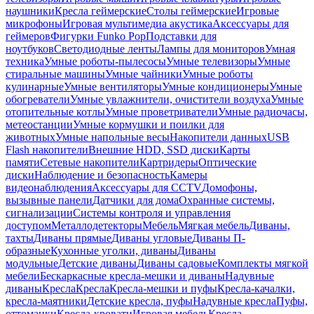
наушники
Кресла геймерские
Столы геймерские
Игровые
микрофоны
Игровая мультимедиа акустика
Аксессуары для
геймеров
Фигурки Funko Pop
Подставки для
ноутбуков
Светодиодные ленты
Лампы для мониторов
Умная
техника
Умные роботы-пылесосы
Умные телевизоры
Умные
стиральные машины
Умные чайники
Умные роботы
кулинарные
Умные вентиляторы
Умные кондиционеры
Умные
обогреватели
Умные увлажнители, очистители воздуха
Умные
отопительные котлы
Умные проветриватели
Умные радиочасы,
метеостанции
Умные кормушки и поилки для
животных
Умные напольные весы
Накопители данных
USB
Flash накопители
Внешние HDD, SSD диски
Карты
памяти
Сетевые накопители
Картридеры
Оптические
диски
Наблюдение и безопасность
Камеры
видеонаблюдения
Аксессуары для CCTV
Домофоны,
вызывные панели
Датчики для дома
Охранные системы,
сигнализации
Системы контроля и управления
доступом
Металлодетекторы
Мебель
Мягкая мебель
Диваны,
тахты
Диваны прямые
Диваны угловые
Диваны П-
образные
Кухонные уголки, диваны
Диваны
модульные
Детские диваны
Диваны садовые
Комплекты мягкой
мебели
Бескаркасные кресла-мешки и диваны
Надувные
диваны
Кресла
Кресла
Кресла-мешки и пуфы
Кресла-качалки,
кресла-маятники
Детские кресла, пуфы
Надувные кресла
Пуфы,
оттоманки
Кресла-кровати
Игровая мебель
Кресла