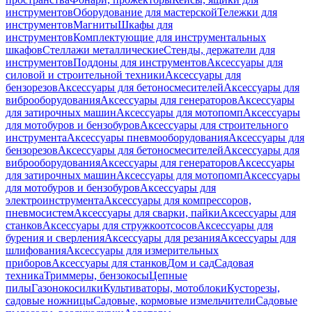
инструментов
Оборудование для мастерской
Тележки для
инструментов
Магниты
Шкафы для
инструментов
Комплектующие для инструментальных
шкафов
Стеллажи металлические
Стенды, держатели для
инструментов
Поддоны для инструментов
Аксессуары для
силовой и строительной техники
Аксессуары для
бензорезов
Аксессуары для бетоносмесителей
Аксессуары для
виброоборудования
Аксессуары для генераторов
Аксессуары
для затирочных машин
Аксессуары для мотопомп
Аксессуары
для мотобуров и бензобуров
Аксессуары для строительного
инструмента
Аксессуары пневмооборудования
Аксессуары для
бензорезов
Аксессуары для бетоносмесителей
Аксессуары для
виброоборудования
Аксессуары для генераторов
Аксессуары
для затирочных машин
Аксессуары для мотопомп
Аксессуары
для мотобуров и бензобуров
Аксессуары для
электроинструмента
Аксессуары для компрессоров,
пневмосистем
Аксессуары для сварки, пайки
Аксессуары для
станков
Аксессуары для стружкоотсосов
Аксессуары для
бурения и сверления
Аксессуары для резания
Аксессуары для
шлифования
Аксессуары для измерительных
приборов
Аксессуары для станков
Дом и сад
Садовая
техника
Триммеры, бензокосы
Цепные
пилы
Газонокосилки
Культиваторы, мотоблоки
Кусторезы,
садовые ножницы
Садовые, кормовые измельчители
Садовые