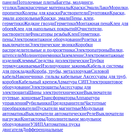
панели
Потолочные плиты
Багеты, молдинги,
уголки
Лакокрасочные материалы
Краски
Эмали
Лаки
Морилки,
пропитки
Колеры для краски
Растворители
Грунтовки
Краски,
эмали аэрозольные
Краски, эмали
Пены, клеи,
герметики
Жидкие гвозди
Герметики
Монтажная пена
Клеи для
обоев
Клеи для напольных покрытий
Очистители,
растворители
Фиксаторы резьбы
Клеи
Герметики,
пены
Электромонтажное оборудование
Розетки и
выключатели
Электрические звонки
Коробки
распределительные и подрозетники
Электропатроны
Вилки,
штепсели
Молниеприемники
Заземление
Электромонтажные
изделия
Клеммы
Средства диэлектрические
Трубки
термоусаживаемые
Изолирующие зажимы
Кабель и системы
для прокладки
Короба, трубы, металлорукав
Силовой
кабель
Наконечники, гильзы кабельные
Аксессуары для труб,
коробов
Кабельный крепеж
Арматура СИП
Электрощитовое
оборудование
Электрощиты
Аксессуары для
электрощита
Шины электротехнические
Выключатели
путевые, концевые
Трансформаторы
Аппаратура
управления
Рубильники
Предохранители
Частотные
преобразователи
Пускатели магнитные
Модульная
автоматика
Выключатели автоматические
Реле
Выключатели
нагрузки
Контакторы
Дополнительное модульное
оборудование
УЗИП
Автоматика пуска
двигателя
Дифференциальные