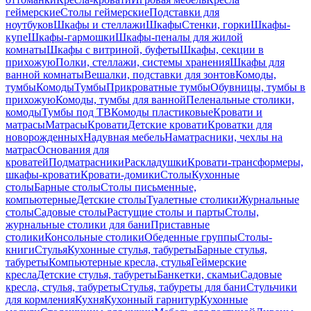
геймерские
Столы геймерские
Подставки для
ноутбуков
Шкафы и стеллажи
Шкафы
Стенки, горки
Шкафы-
купе
Шкафы-гармошки
Шкафы-пеналы для жилой
комнаты
Шкафы с витриной, буфеты
Шкафы, секции в
прихожую
Полки, стеллажи, системы хранения
Шкафы для
ванной комнаты
Вешалки, подставки для зонтов
Комоды,
тумбы
Комоды
Тумбы
Прикроватные тумбы
Обувницы, тумбы в
прихожую
Комоды, тумбы для ванной
Пеленальные столики,
комоды
Тумбы под ТВ
Комоды пластиковые
Кровати и
матрасы
Матрасы
Кровати
Детские кровати
Кроватки для
новорожденных
Надувная мебель
Наматрасники, чехлы на
матрас
Основания для
кроватей
Подматрасники
Раскладушки
Кровати-трансформеры,
шкафы-кровати
Кровати-домики
Столы
Кухонные
столы
Барные столы
Столы письменные,
компьютерные
Детские столы
Туалетные столики
Журнальные
столы
Садовые столы
Растущие столы и парты
Столы,
журнальные столики для бани
Приставные
столики
Консольные столики
Обеденные группы
Столы-
книги
Стулья
Кухонные стулья, табуреты
Барные стулья,
табуреты
Компьютерные кресла, стулья
Геймерские
кресла
Детские стулья, табуреты
Банкетки, скамьи
Садовые
кресла, стулья, табуреты
Стулья, табуреты для бани
Стульчики
для кормления
Кухня
Кухонный гарнитур
Кухонные