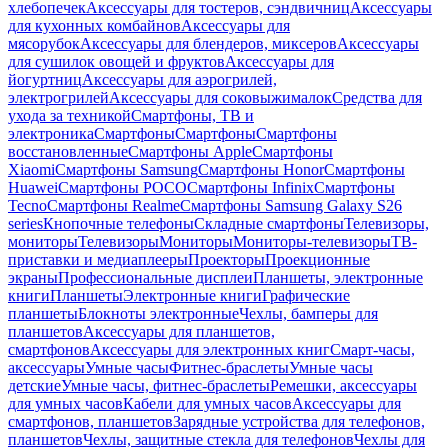
хлебопечек
Аксессуары для тостеров, сэндвичниц
Аксессуары
для кухонных комбайнов
Аксессуары для
мясорубок
Аксессуары для блендеров, миксеров
Аксессуары
для сушилок овощей и фруктов
Аксессуары для
йогуртниц
Аксессуары для аэрогрилей,
электрогрилей
Аксессуары для соковыжималок
Средства для
ухода за техникой
Смартфоны, ТВ и
электроника
Смартфоны
Смартфоны
Смартфоны
восстановленные
Смартфоны Apple
Смартфоны
Xiaomi
Смартфоны Samsung
Смартфоны Honor
Смартфоны
Huawei
Смартфоны POCO
Смартфоны Infinix
Смартфоны
Tecno
Смартфоны Realme
Смартфоны Samsung Galaxy S26
series
Кнопочные телефоны
Складные смартфоны
Телевизоры,
мониторы
Телевизоры
Мониторы
Мониторы-телевизоры
ТВ-
приставки и медиаплееры
Проекторы
Проекционные
экраны
Профессиональные дисплеи
Планшеты, электронные
книги
Планшеты
Электронные книги
Графические
планшеты
Блокноты электронные
Чехлы, бамперы для
планшетов
Аксессуары для планшетов,
смартфонов
Аксессуары для электронных книг
Смарт-часы,
аксессуары
Умные часы
Фитнес-браслеты
Умные часы
детские
Умные часы, фитнес-браслеты
Ремешки, аксессуары
для умных часов
Кабели для умных часов
Аксессуары для
смартфонов, планшетов
Зарядные устройства для телефонов,
планшетов
Чехлы, защитные стекла для телефонов
Чехлы для