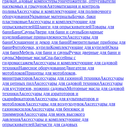
грядки
Садовые компостеры
Уничтожители, отпугиватели
насекомых и грызунов
Автоматизация и контроль
полива
Аксессуары и комплектующие для поливочного
оборудования
Укрывные материалы
Бочки, баки
пластиковые
Аксессуары и комплектующие для
опрыскивателей
Шланги для опрыскивателей
Товары для
бани
Бани
Сауны
Двери для бани и сауны
Бондарные
изделия
Банные принадлежности
Аксессуары для
бани
Оснащение и декор для бани
Измерительные приборы для
бани
Фитобочки, купели
Комплектующие для купелей
Окна
для бани
Мебель для бани и сауны
Ручки дверные для бани и
сауны
Эфирные масла
Спа-бассейны с
гидромассажем
Аксессуары и комплектующие для садовой
техники
Навесное оборудование
Двигатели для
мотоблоков
Прицепы для мотоблоков,
минитракторов
Аксессуары для газонной техники
Аксессуары
для цепных пил
Аксессуары для садовой техники
Аксессуары
для кусторезов, ножниц садовых
Моторные масла для садовой
техники
Аксессуары для аэратоторов и
скарификаторов
Аксессуары для культиваторов и
мотоблоков
Аксессуары для воздуходувок
Аксессуары для
газонокосилок
Аксессуары для бензокос и
триммеров
Аксессуары для моек высокого
давления
Аксессуары и комплектующие для
опрыскивателей
Запчасти для садовых