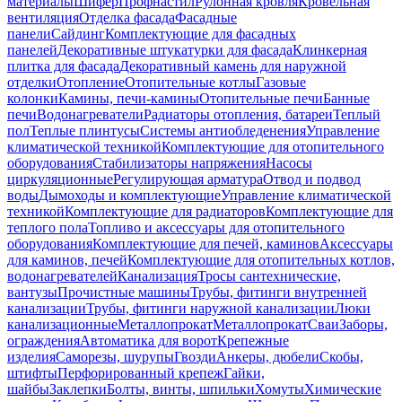
материалы
Шифер
Профнастил
Рулонная кровля
Кровельная
вентиляция
Отделка фасада
Фасадные
панели
Сайдинг
Комплектующие для фасадных
панелей
Декоративные штукатурки для фасада
Клинкерная
плитка для фасада
Декоративный камень для наружной
отделки
Отопление
Отопительные котлы
Газовые
колонки
Камины, печи-камины
Отопительные печи
Банные
печи
Водонагреватели
Радиаторы отопления, батареи
Теплый
пол
Теплые плинтусы
Системы антиобледенения
Управление
климатической техникой
Комплектующие для отопительного
оборудования
Стабилизаторы напряжения
Насосы
циркуляционные
Регулирующая арматура
Отвод и подвод
воды
Дымоходы и комплектующие
Управление климатической
техникой
Комплектующие для радиаторов
Комплектующие для
теплого пола
Топливо и аксессуары для отопительного
оборудования
Комплектующие для печей, каминов
Аксессуары
для каминов, печей
Комплектующие для отопительных котлов,
водонагревателей
Канализация
Тросы сантехнические,
вантузы
Прочистные машины
Трубы, фитинги внутренней
канализации
Трубы, фитинги наружной канализации
Люки
канализационные
Металлопрокат
Металлопрокат
Сваи
Заборы,
ограждения
Автоматика для ворот
Крепежные
изделия
Саморезы, шурупы
Гвозди
Анкеры, дюбели
Скобы,
штифты
Перфорированный крепеж
Гайки,
шайбы
Заклепки
Болты, винты, шпильки
Хомуты
Химические