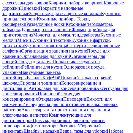
аксессуары для ковров
Коврики, наборы ковриков
Ковровые
дорожки
Циновки
Покрытия напольные
тафтинговые
Защитные, грязезащитные коврики
Кухонные
принадлежности
Кухонные приборы
Терки,
овощерезки
Разделочные доски
Кухонные термометры,
таймеры
Дуршлаги, сита, воронки
Формы, приборы для
приготовления
Молотки для мяса, тендерайзеры
Кухонные
мелочи
Миски
Кухонный текстиль
Кухонные фартуки,
прихватки
Кухонные полотенца
Скатерти, сервировочные
салфетки
Организация хранения на кухне
Посуда для
хранения
Органайзеры для кухни
Органайзеры для
специй
Посуда для ланча
Полки и аксессуары на
рейлинги
Рейлинги для кухни
Одноразовая посуда,
упаковка
Вакуумные пакеты,
контейнеры
Бакалея
Кофе
Чай
Цикорий, какао, горячий
шоколад
Сиропы и топпинги
Консервирование и
дистилляция
Автоклавы для консервирования
Аксессуары для
консервирования
Приспособления для
консервирования
Открывалки
Пивоварни
Емкости для
брожения
Ингредиенты для приготовления алкогольных
напитков
Аксессуары для приготовления и хранения
алкогольных напитков
Комплектующие для
дистилляторов
Прессы, дробилки для виноделия и
пивоварения
Дистилляторы бытовые
Уборочный
инвентарь
Швабры, насадки
Ведра, тазы для уборки
Наборы