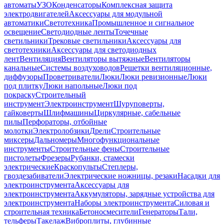
автоматы
УЗО
Конденсаторы
Комплексная защита
электродвигателей
Аксессуары для модульной
автоматики
Светотехника
Промышленное и сигнальное
освещение
Светодиодные ленты
Точечные
светильники
Трековые светильники
Аксессуары для
светотехники
Аксессуары для светодиодных
лент
Вентиляция
Вентиляторы вытяжные
Вентиляторы
канальные
Системы воздуховодов
Решетки вентиляционные,
диффузоры
Проветриватели
Люки
Люки ревизионные
Люки
под плитку
Люки напольные
Люки под
покраску
Строительный
инструмент
Электроинструмент
Шуруповерты,
гайковерты
Шлифмашины
Циркулярные, сабельные
пилы
Перфораторы, отбойные
молотки
Электролобзики
Дрели
Строительные
миксеры
Дальномеры
Многофункциональные
инструменты
Строительные фены
Строительные
пистолеты
Фрезеры
Рубанки, стамески
электрические
Краскопульты
Степлеры,
гвоздезабиватели
Электрические ножницы, резаки
Насадки для
электроинструмента
Аксессуары для
электроинструмента
Аккумуляторы, зарядные устройства для
электроинструмента
Наборы электроинструмента
Силовая и
строительная техника
Бетоносмесители
Генераторы
Тали,
тельферы
Такелаж
Виброплиты, глубинные