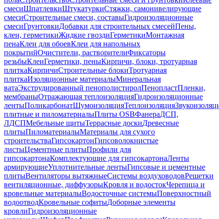
смеси
Шпатлевки
Штукатурки
Стяжки, самонивелирующие
смеси
Строительные смеси, составы
Гидроизоляционные
смеси
Грунтовки
Добавки для строительных смесей
Пены,
клеи, герметики
Жидкие гвозди
Герметики
Монтажная
пена
Клеи для обоев
Клеи для напольных
покрытий
Очистители, растворители
Фиксаторы
резьбы
Клеи
Герметики, пены
Кирпичи, блоки, тротуарная
плитка
Кирпичи
Строительные блоки
Тротуарная
плитка
Изоляционные материалы
Минеральная
вата
Экструдированный пенополистирол
Пенопласт
Пленки,
мембраны
Отражающая теплоизоляция
Гидроизоляционные
ленты
Поликарбонат
Шумоизоляция
Теплоизоляция
Звукоизоляц
плитные и пиломатериалы
Плиты OSB
Фанера
ДСП,
ЛДСП
Мебельные щиты
Террасные доски
Древесные
плиты
Пиломатериалы
Материалы для сухого
строительства
Гипсокартон
Гипсоволокнистые
листы
Цементные плиты
Профили для
гипсокартона
Комплектующие для гипсокартона
Ленты
армирующие
Уплотнительные ленты
Гипсовые и цементные
плиты
Вентиляторы вытяжные
Системы воздуховодов
Решетки
вентиляционные, диффузоры
Кровля и водосток
Черепица и
кровельные материалы
Водосточные системы
Поверхностный
водоотвод
Кровельные софиты
Доборные элементы
кровли
Гидроизоляционные