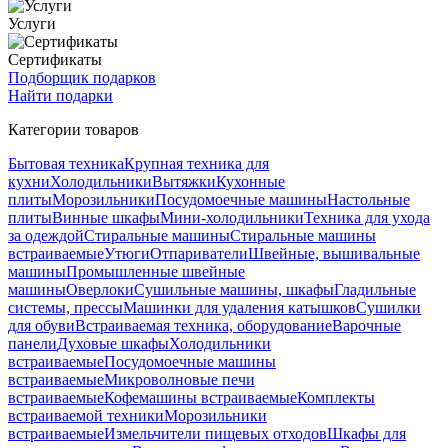
Услуги
Сертификаты
Подборщик подарков
Найти подарки
Категории товаров
Бытовая техника
Крупная техника для
кухни
Холодильники
Вытяжки
Кухонные
плиты
Морозильники
Посудомоечные машины
Настольные
плиты
Винные шкафы
Мини-холодильники
Техника для ухода
за одеждой
Стиральные машины
Стиральные машины
встраиваемые
Утюги
Отпариватели
Швейные, вышивальные
машины
Промышленные швейные
машины
Оверлоки
Сушильные машины, шкафы
Гладильные
системы, прессы
Машинки для удаления катышков
Сушилки
для обуви
Встраиваемая техника, оборудование
Варочные
панели
Духовые шкафы
Холодильники
встраиваемые
Посудомоечные машины
встраиваемые
Микроволновые печи
встраиваемые
Кофемашины встраиваемые
Комплекты
встраиваемой техники
Морозильники
встраиваемые
Измельчители пищевых отходов
Шкафы для