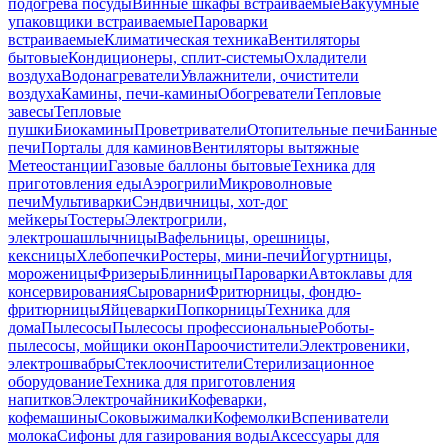
подогрева посуды
Винные шкафы встраиваемые
Вакуумные
упаковщики встраиваемые
Пароварки
встраиваемые
Климатическая техника
Вентиляторы
бытовые
Кондиционеры, сплит-системы
Охладители
воздуха
Водонагреватели
Увлажнители, очистители
воздуха
Камины, печи-камины
Обогреватели
Тепловые
завесы
Тепловые
пушки
Биокамины
Проветриватели
Отопительные печи
Банные
печи
Порталы для каминов
Вентиляторы вытяжные
Метеостанции
Газовые баллоны бытовые
Техника для
приготовления еды
Аэрогрили
Микроволновые
печи
Мультиварки
Сэндвичницы, хот-дог
мейкеры
Тостеры
Электрогрили,
электрошашлычницы
Вафельницы, орешницы,
кексницы
Хлебопечки
Ростеры, мини-печи
Йогуртницы,
мороженицы
Фризеры
Блинницы
Пароварки
Автоклавы для
консервирования
Сыроварни
Фритюрницы, фондю-
фритюрницы
Яйцеварки
Попкорницы
Техника для
дома
Пылесосы
Пылесосы профессиональные
Роботы-
пылесосы, мойщики окон
Пароочистители
Электровеники,
электрошвабры
Стеклоочистители
Стерилизационное
оборудование
Техника для приготовления
напитков
Электрочайники
Кофеварки,
кофемашины
Соковыжималки
Кофемолки
Вспениватели
молока
Сифоны для газирования воды
Аксессуары для