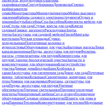
пылесосы, воздуходувки
Аэраторы,
скарификаторы
Снегоуборщики
Дровоколы
Сеялки,
разбрасыватели
семян
Минитракторы
Миникультиваторы
Мойки высокого
давления
Наборы садового электроинструмента
Отдых и
пикник
Батуты
Бассейны
Спа-бассейны
Комплекты мебели для
сада
Столы для сада
Стулья, кресла для сада
Качели
садовые
Гамаки, шезлонги
Раскладушки
Зонты,
тенты
Аксессуары для садовой мебели
Грили
Мангалы,
коптильни
Детская площадка
Сумки-
холодильники
Портативные колонки и
аудиосистемы
Оборудование для участка
Бытовые насосы
Люки
канализационные
Пруды, аксессуары для прудов
Фильтры,
насосы, стерилизаторы для прудов
Компрессоры для
прудов
Станции биологической очистки
Запчасти и
комплектующие для оборудования
Благоустройство
участка
Дачные дома
Беседки
Бани
Хозблоки и
сараи
Аксессуары для озеленения сада
Декор для сада
Почтовые
ящики, таблички
Козырьки
Скворечники, кормушки для
птиц
Домики для насекомых
Фонтаны, скульптуры для
сада
Пруды, аксессуары для прудов
Уличные
обогреватели
Уличные светильники
Противогололедные
реагенты
Декоративный щебень
Сад и огород
Поливочное
оборудование
Садовые опрыскиватели
Шланги для дома и
сада
Парники
Теплицы
Комплектующие для теплиц
Модульные