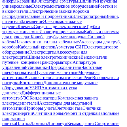
анкеры
Карабины
Фиксаторы арматуры
Шплинты
Пружины
универсальные
Электромонтажное оборудование
Розетки и
выключатели
Электрические звонки
Коробки
распределительные и подрозетники
Электропатроны
Вилки,
штепсели
Заземление
Электромонтажные
изделия
Клеммы
Средства диэлектрические
Трубки
термоусаживаемые
Изолирующие зажимы
Кабель и системы
для прокладки
Короба, трубы, металлорукав
Силовой
кабель
Наконечники, гильзы кабельные
Аксессуары для труб,
коробов
Кабельный крепеж
Арматура СИП
Электрощитовое
оборудование
Электрощиты
Аксессуары для
электрощита
Шины электротехнические
Выключатели
путевые, концевые
Трансформаторы
Аппаратура
управления
Рубильники
Предохранители
Частотные
преобразователи
Пускатели магнитные
Модульная
автоматика
Выключатели автоматические
Реле
Выключатели
нагрузки
Контакторы
Дополнительное модульное
оборудование
УЗИП
Автоматика пуска
двигателя
Дифференциальные
автоматы
УЗО
Конденсаторы
Комплексная защита
электродвигателей
Аксессуары для модульной
автоматики
Приборы учета
Счетчики газа
Счетчики
электроэнергии
Счетчики воды
Ремонт и отделка
Напольные
покрытия и
плитка
Плитка
Ламинат
Линолеум
Керамогранит
Спортивные