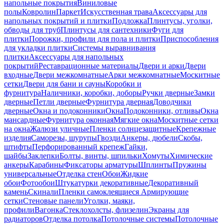
напольные покрытия
Виниловые
полы
Ковролин
Паркет
Искусственная трава
Аксессуары для
напольных покрытий и плитки
Подложка
Плинтусы, уголки,
обводы для труб
Плинтусы для сантехники
Фуги для
плитки
Порожки, профили для пола и плитки
Приспособления
для укладки плитки
Системы выравнивания
плитки
Аксессуары для напольных
покрытий
Реставрационные материалы
Двери и арки
Двери
входные
Двери межкомнатные
Арки межкомнатные
Москитные
сетки
Двери для бани и сауны
Коробки и
фурнитура
Наличники, коробки, доборы
Ручки дверные
Замки
дверные
Петли дверные
Фурнитура дверная
Доводчики
дверные
Окна и подоконники
Окна
Подоконники, отливы
Окна
мансардные
Фурнитура оконная
Мягкие окна
Москитные сетки
на окна
Жалюзи уличные
Пленки солнцезащитные
Крепежные
изделия
Саморезы, шурупы
Гвозди
Анкеры, дюбели
Скобы,
штифты
Перфорированный крепеж
Гайки,
шайбы
Заклепки
Болты, винты, шпильки
Хомуты
Химические
анкеры
Карабины
Фиксаторы арматуры
Шплинты
Пружины
универсальные
Отделка стен
Обои
Жидкие
обои
Фотообои
Штукатурки декоративные
Декоративный
камень
Скинали
Пленки самоклеящиеся
Армирующие
сетки
Стеновые панели
Уголки, маяки,
профили
Вагонка
Стеклохолсты, флизелин
Экраны для
радиаторов
Отделка потолка
Потолочные системы
Потолочные