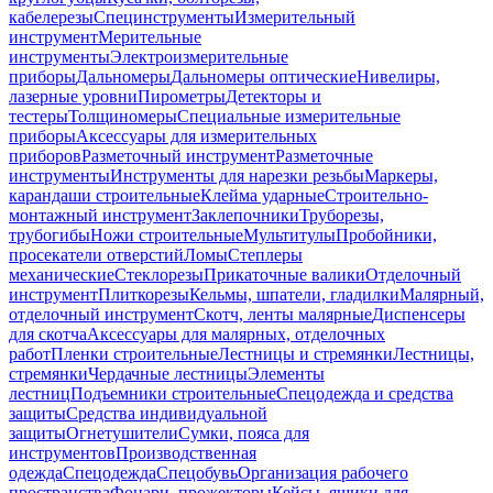
кабелерезы
Специнструменты
Измерительный
инструмент
Мерительные
инструменты
Электроизмерительные
приборы
Дальномеры
Дальномеры оптические
Нивелиры,
лазерные уровни
Пирометры
Детекторы и
тестеры
Толщиномеры
Специальные измерительные
приборы
Аксессуары для измерительных
приборов
Разметочный инструмент
Разметочные
инструменты
Инструменты для нарезки резьбы
Маркеры,
карандаши строительные
Клейма ударные
Строительно-
монтажный инструмент
Заклепочники
Труборезы,
трубогибы
Ножи строительные
Мультитулы
Пробойники,
просекатели отверстий
Ломы
Степлеры
механические
Стеклорезы
Прикаточные валики
Отделочный
инструмент
Плиткорезы
Кельмы, шпатели, гладилки
Малярный,
отделочный инструмент
Скотч, ленты малярные
Диспенсеры
для скотча
Аксессуары для малярных, отделочных
работ
Пленки строительные
Лестницы и стремянки
Лестницы,
стремянки
Чердачные лестницы
Элементы
лестниц
Подъемники строительные
Спецодежда и средства
защиты
Средства индивидуальной
защиты
Огнетушители
Сумки, пояса для
инструментов
Производственная
одежда
Спецодежда
Спецобувь
Организация рабочего
пространства
Фонари, прожекторы
Кейсы, ящики для