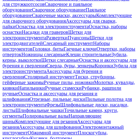
для стружкоотсосов
Сварочное и паяльное
оборудование
Сварочное оборудование
Паяльное
оборудование
Сварочные маски, аксессуары
Комплектующие
для сварочного оборудования
Аксессуары для сварки,
пайки
Оснастка для электроинструмента
Оснастка, наборы
оснастки
Насадки для граверов
Щетки для
электроинструмента
Развертки
Пуансоны
Щетки для
электродвигателей
Слесарный инструмент
Наборы
инструментов
Головки, биты
Гаечные ключи
Отвертки, наборы
отверток
Ножницы слесарные
Клещи строительные
Зубила,
керны, выколотки
Щетки слесарные
Оснастка и аксессуары для
бурения и сверления
Сверла, буры, зенкеры
Коронки
Зубила для
электроинструмента
Аксессуары для бурения и
сверления
Столярный инструмент
Тиски, струбцины,
гейферные зажимы
Ручные пилы, ножовки
Молотки, кувалды,
киянки
Напильники
Ручные стамески
Рубанки, рашпили
ручные
Оснастка и аксессуары для резания и
шлифования
Отрезные, пильные диски
Пильные полотна для
электроинструмента
Фрезы
Шлифовальные диски, насадки,
листы
Шлифовальные чашки
Точильные камни, круги,
сегменты
Полировальные валы
Направляющие
шины
Комплектующие для резания
Аксессуары для
резания
Аксессуары для шлифования
Электромонтажный
инструмент
Обжимной инструмент
Плоскогубцы,
круглогубцы
Кусачки, болторезы,