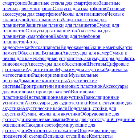
смартфонов
Защитные стекла для смартфонов
Защитные
пленки для смартфонов
Стилусы для смартфонов
Игровые
аксессуары для смартфонов
Чехлы для планшетов
Чехлы с
клавиатурой для планшетов
Защитные стекла для
планшетов
Защитные пленки для планшетов
Сумки для
планшетов
Стилусы для планшетов
Аксессуары для
планшетов, смартфонов
Кабели для телефонов,
планшетов
Фото,
видеосъемка
Фотоаппараты
Видеокамеры
Экшн-камеры
Карты
памяти
Объективы
Вспышки
Аксессуары для камер
Сумки и
чехлы для камер
Зарядные устройства, аккумуляторы для фото,
видеокамер
Аксессуары для объективов
Штативы
Цифровые
фоторамки
Аудиотехника
Мультимедиа акустика
Радиочасы,
метеостанции
Радиоприемники
Музыкальные
центры
Домашние кинотеатры
Акустические
системы
Проигрыватели виниловых пластинок
Аксессуары
для виниловых проигрывателей
Виниловые
пластинки
Инсталляционная акустика
Трансляционные
усилители
Аксессуары для аудиотехники
Комплектующие для
акустики
Акустические кабели
Подставки, стойки для
акустики
Сумки, чехлы для акустики
Оборудование для
фотостудии
Кольцевые лампы
Фоны для фотостудии
Студийное
освещение
Насадки светоформирующие для
фотостудии
Фотозонты, отражатели
Оборудование для
предметной съемки
Вспышки студийные
Комплекты