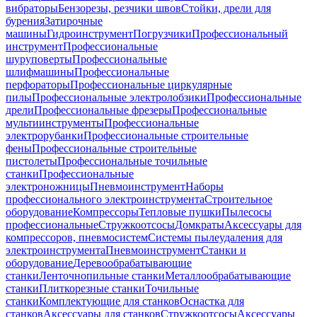
вибраторы
Бензорезы, резчики швов
Стойки, дрели для
бурения
Затирочные
машины
Гидроинструмент
Погрузчики
Профессиональный
инструмент
Профессиональные
шуруповерты
Профессиональные
шлифмашины
Профессиональные
перфораторы
Профессиональные циркулярные
пилы
Профессиональные электролобзики
Профессиональные
дрели
Профессиональные фрезеры
Профессиональные
мультиинструменты
Профессиональные
электрорубанки
Профессиональные строительные
фены
Профессиональные строительные
пистолеты
Профессиональные точильные
станки
Профессиональные
электроножницы
Пневмоинструмент
Наборы
профессионального электроинструмента
Строительное
оборудование
Компрессоры
Тепловые пушки
Пылесосы
профессиональные
Стружкоотсосы
Домкраты
Аксессуары для
компрессоров, пневмосистем
Системы пылеудаления для
электроинструмента
Пневмоинструмент
Станки и
оборудование
Деревообрабатывающие
станки
Ленточнопильные станки
Металлообрабатывающие
станки
Плиткорезные станки
Точильные
станки
Комплектующие для станков
Оснастка для
станков
Аксессуары для станков
Стружкоотсосы
Аксессуары