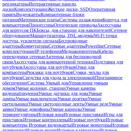
репликаторы
Интерактивные панели,
доски
Комплектующие
Жесткие диски, SSD
Оперативная
память
Видеокарты
Компьютерные блоки
питания
Материнские платы
Системы охлаждения
Корпуса для
компьютеров
Процессоры
Оптические приводы
Аксессуары
для корпусов ПК
Боксы, док-станции для накопителей
Сетевое
оборудование
Маршрутизаторы, DSL-модемы
Wi-Fi точки
доступа, усилители сигнала
Беспроводные
адаптеры
Коммутаторы
Сетевые адаптеры
Powerline
Сетевые
комплектующие
IP-телефония
Медиаконвертеры
Кабели,
переходники сетевые
Антенны для беспроводной
связи
Аксессуары для компьютерной техники
Подставки для
ноутбуков
Аксессуары для ноутбуков
Очки для
компьютера
Рюкзаки для ноутбуков
Сумки, чехлы для
ноутбуков
Средства для ухода за электроникой
Программное
обеспечение
Система Умный дом
Управление умным
домом
Умные колонки, станции
Умные камеры
видеонаблюдения
Умные датчики для дома
Умные
лампы
Умные выключатели
Умные розетки
Умные
светильники
Умные светодиодные ленты
Умные реле
Умные
замки
Умные домофоны
Умные карнизы
Умные
терморегуляторы
Игровая зона
Игровые приставки
Игры для
приставок
Игровые контроллеры
Игровые ноутбуки
Игровые
компьютеры
Игровые видеокарты
Игровые мониторы
Игровые
телевизоры
Игровые мыши
Игровые клавиатуры
Игровые