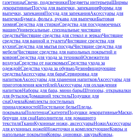
газетницы
Свечи, подсвечники
Предметы интерьера
Ширмы
декоративные
Посуда для выпечки, запекания
Формы для
выпечки, запекания
Посуда для запекания
Аксессуары для
выпечки
Бумага, фольга, рукава для выпечки
Бытовая
химия
Средства для стирки
Средства для посудомоечных
машин
Универсальные, специальные чистящие
средства
Чистящие средства для стекол и зеркал
Чистящие
средства для ванной и туалета
Чистящие средства для
кухни
Средства для мытья посуды
Чистящие средства для
мебели
Чистящие средства для напольных покрытий и
ковров
Средства для ухода за техникой
Освежители
воздуха
Средства от насекомых
Средства ухода за
одеждой
Средства ухода за обувью
Дезинфицирующие
средства
Аксессуары для бара
Сервировка для
напитков
Аксессуары для хранения напитков
Аксессуары для
приготовления коктейлей
Аксессуары для охлаждения
напитков
Наборы для бара, мини-бары
Штопоры, открывалки
для бутылок
Домашний текстиль
Подушки для
сна
Одеяла
Комплекты постельных
принадлежностей
Постельное белье
Пледы,
покрывала
Полотенца
Скатерти
Подушки декоративные
Маски,
беруши для сна
Наполнители для домашнего
текстиля
Ткани
Кухонные ножи, аксессуары
Ножи
Аксессуары
для кухонных ножей
Ножеточки и комплектующие
Ковры и
напольные покрытия
Ковры, циновки, шкуры
Ковры,