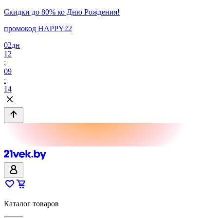
Скидки до 80% ко Дню Рождения!
промокод HAPPY22
02
дн
12
:
09
:
14
Каталог товаров