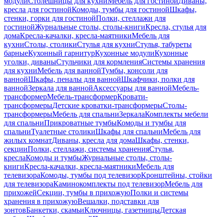
модули
Столешницы для кухни
Мебель для гостиной
Диваны,
кресла для гостиной
Комоды, тумбы для гостиной
Шкафы,
стенки, горки для гостиной
Полки, стеллажи для
гостиной
Журнальные столы, столы-книги
Кресла, стулья для
дома
Кресла-качалки, кресла-маятники
Мебель для
кухни
Столы, столики
Стулья для кухни
Стулья, табуреты
барные
Кухонный гарнитур
Кухонные модули
Кухонные
уголки, диваны
Стульчики для кормления
Системы хранения
для кухни
Мебель для ванной
Тумбы, консоли для
ванной
Шкафы, пеналы для ванной
Шкафчики, полки для
ванной
Зеркала для ванной
Аксессуары для ванной
Мебель-
трансформер
Мебель-трансформер
Кровати-
трансформеры
Детские кроватки-трансформеры
Столы-
трансформеры
Мебель для спальни
Зеркала
Комплекты мебели
для спальни
Прикроватные тумбы
Комоды и тумбы для
спальни
Туалетные столики
Шкафы для спальни
Мебель для
жилых комнат
Диваны, кресла для дома
Шкафы, стенки,
секции
Полки, стеллажи, системы хранения
Стулья,
кресла
Комоды и тумбы
Журнальные столы, столы-
книги
Кресла-качалки, кресла-маятники
Мебель для
телевизора
Комоды, тумбы под телевизор
Кронштейны, стойки
для телевизора
Каминокомплекты под телевизор
Мебель для
прихожей
Секции, тумбы в прихожую
Полки и системы
хранения в прихожую
Вешалки, подставки для
зонтов
Банкетки, скамьи
Ключницы, газетницы
Детская