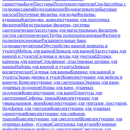
гарнитуры
Биде
Писсуары
Полотенцесушители
Спа-бассейны с
гидромассажем
Водоснабжение
Водонагреватели
Бытовые
насосы
Проточные фильтры для воды
Фильтры-
кувшины
Картриджи, комплектующие для проточных
фильтров
Магистральные фильтры, системы
сантехнические
Аксессуары для магистральных фильтров,
систем сантехнических
Трубы полипропиленовые
Фитинги
полипропиленовые
Расширительные баки,
гидроаккумуляторы
Обустройство ванной комнаты и
туалета
Мебель для ванной
Зеркала для ванной
Аксессуары для
ванной и туалета
Сиденья и чехлы для унитаза
Шторки,
карнизы для ванны
Стеклянные, пластиковые шторки для
ванны
Наборы для ванной и туалета
Зеркала
косметические
Сиденья для ванны
Коврики для ванной и
туалета
Экран-дверки в туалет
Комплектующие для мебели в
ванную
Комплектующие для сантехники
Экраны для ванн,
душевых поддонов
Опоры для ванн, душевых
поддонов
Комплектующие для ванн
Плинтусы для
сантехники
Сифоны, трапы
Комплектующие для
умывальников, моек
Комплектующие для унитазов, писсуаров,
биде
Бачки для унитазов
Комплектующие для душевых
гарнитуров
Комплектующие для сифонов,
трапов
Комплектующие для смесителей
Комплектующие для
душевых кабин, уголков
Сантехника для кухни
Кухонные
мойки
Кухонные мойки со смесителями
Смесители для