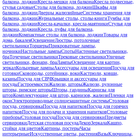
балкона, лоджии
Кресла-мешки для балкона
Кресла подвесные,
стулья садовые
Столы для балкона, лоджии
Шкафы для
балкона, лоджии
Дверцы жалюзийные
Системы хранения для
балкона, лоджии
Журнальные столы, столы-книги
Тумбы для
балкона, лоджии
Кресла-качалки, кресла-маятники
Стулья для
балкона, лоджии
Кресла, пуфы для балкона,
лоджии
Компактные столы для балкона, лоджии
Товары для
дома, бакалея
Освещение
Люстры, потолочные
светильники
Торшеры
Прикроватные лампы,
ночники
Настольные лампы
Споты
Настенные светильники,
бра
Точечные светильники
Трековые светильники
Уличные
светильники, фонари, бра
Лампы
Освещение для картин,
зеркал
Кольцевые лампы
Аксессуары для освещения
Посуда для
готовки
Сковороды, сотейники, воки
Кастрюли, ковши,
казаны
Посуда для СВЧ
Крышки и аксессуары для
посуды
Гастроемкости
Жалюзи, шторы
Жалюзи, рулонные
шторы, римские шторы
Шторы, гардины
Карнизы для
штор
Комплектующие для штор, карнизов, жалюзи
Пленки для
окон
Электроприводные солнцезащитные системы
Столовая
посуда, сервировка
Посуда для напитков
Посуда для горячих
напитков
Посуда для подачи и хранения напитков
Столовые
приборы
Столовая посуда
Посуда для сервировки
Предметы
сервировки
Детская столовая посуда
Декор
Зеркала
Кашпо,
стойки для цветов
Картины, постеры
Часы
интерьерные
Искусственные цветы, растения
Вазы
Ключницы,