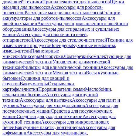
домашней техники
Принадлежности для пылесосов
Щетки,
насадки для пылесосов
Аксессуары для роботов-
пылесосов
Расходные материалы для пылесосов
Станции,
аккумуляторы для роботов-пылесосов
Аксессуары для
швейных машин
Аксессуары для промышленного швейного
оборудования
Аксессуары для стиральных и сушильных
машин
Аксессуары для пароочистителей,
отпаривателей
Аксессуары для стеклоочистителей
Техника для
измельчения продуктов
Блендеры
Кухонные комбайны,
измельчители
Планетарные
миксеры
Миксеры
Мясорубки
Ломтерезки
Комплектующие для
климатической техники
Управление климатической
техникой
Фильтры для климатической техники
Аксессуары для
климатической техники
Мелкая техника
Весы кухонные,
бытовые
Сушилки для овощей и
фруктов
Вакууматоры
Открывалки,
картофелечистки
Проращиватели семян
Маслобойки,
сепараторы бытовые
Аксессуары для крупной
техники
Аксессуары для вытяжек
Аксессуары для плит и
духовок
Аксессуары для холодильников
Аксессуары для
посудомоечных машин
Средства для посудомоечных
машин
Средства для ухода за техникой
Аксессуары для
кухонной техники
Аксессуары для микроволновых
печей
Вакуумные пакеты, контейнеры
Аксессуары для
кофемашин
Аксессуары для мультиварок,