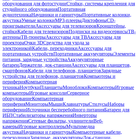
оборудования для фотостудии
Стойки, системы крепления для
студийного оборудования
Портативная
аудиотехника
Наушники и гарнитуры
Портативные колонки,
акустика
Умные колонки
MP3-плееры
Диктофоны
CD-
проигрыватели
Аксессуары для телевизоров
Кронштейны,
стойки
Кабели для телевизоров
Подписки на видеосервисы
ТВ-
антенны
ТВ-тюнеры
Аксессуары для ТВ
Аксессуары для
проектора
Очки 3D
Средства для ухода за
электроникой
Кабели, переходники
Аксессуары для
портативных устройств
Портативные аккумуляторы
Элементы
питания, зарядные устройства
Аккумуляторные
батареи
Держатели, док-станции
Аксессуары для планшетов,
смартфонов
Кабели для телефонов, планшетов
Зарядные
устройства для телефонов, планшетов
Компьютеры и
периферия
Компьютерная
техника
Ноутбуки
Планшеты
Моноблоки
Компьютеры
Игровые
компьютеры
Игровые консоли
Серверное
оборудование
Компьютерная
периферия
Мониторы
Мыши
Клавиатуры
Стилусы
Наборы
периферии
Источники бесперебойного питания
Батареи для
ИБП
Стабилизаторы напряжения
Инверторы
напряжения
Сетевые фильтры, удлинители
Веб-
камеры
Игровые контроллеры
Мультимедиа
акустика
Наушники и гарнитуры
Компьютерные кабели,
переходники
Зарядные, аккумуляторы
Док-станции,