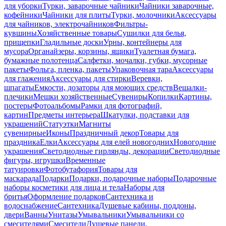
для уборки
Турки, заварочные чайники
Чайники заварочные,
кофейники
Чайники для плиты
Турки, молочники
Аксессуары
для чайников, электрочайников
Фильтры-
кувшины
Хозяйственные товары
Сушилки для белья,
прищепки
Гладильные доски
Урны, контейнеры для
мусора
Органайзеры, корзины, ящики
Туалетная бумага,
бумажные полотенца
Салфетки, мочалки, губки, мусорные
пакеты
Фольга, пленка, пакеты
Упаковочная тара
Аксессуары
для глажения
Аксессуары для стирки
Веревки,
шпагаты
Емкости, дозаторы для моющих средств
Вешалки-
плечики
Мешки хозяйственные
Сувениры
Копилки
Картины,
постеры
Фотоальбомы
Рамки для фотографий,
картин
Предметы интерьера
Шкатулки, подставки для
украшений
Статуэтки
Магниты
сувенирные
Иконы
Праздничный декор
Товары для
праздника
Елки
Аксессуары для елей новогодних
Новогодние
украшения
Светодиодные гирлянды, декорации
Светодиодные
фигуры, игрушки
Временные
татуировки
Фотобутафория
Товары для
маскарада
Подарки
Подарки, подарочные наборы
Подарочные
наборы косметики для лица и тела
Наборы для
бритья
Оформление подарков
Сантехника и
водоснабжение
Сантехника
Душевые кабины, поддоны,
двери
Ванны
Унитазы
Умывальники
Умывальники со
смесителями
Смесители
Душевые панели,