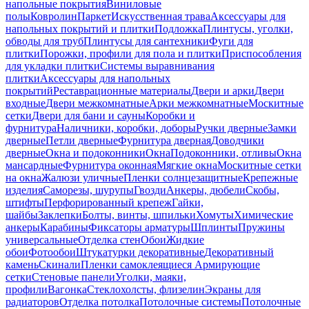
напольные покрытия
Виниловые
полы
Ковролин
Паркет
Искусственная трава
Аксессуары для
напольных покрытий и плитки
Подложка
Плинтусы, уголки,
обводы для труб
Плинтусы для сантехники
Фуги для
плитки
Порожки, профили для пола и плитки
Приспособления
для укладки плитки
Системы выравнивания
плитки
Аксессуары для напольных
покрытий
Реставрационные материалы
Двери и арки
Двери
входные
Двери межкомнатные
Арки межкомнатные
Москитные
сетки
Двери для бани и сауны
Коробки и
фурнитура
Наличники, коробки, доборы
Ручки дверные
Замки
дверные
Петли дверные
Фурнитура дверная
Доводчики
дверные
Окна и подоконники
Окна
Подоконники, отливы
Окна
мансардные
Фурнитура оконная
Мягкие окна
Москитные сетки
на окна
Жалюзи уличные
Пленки солнцезащитные
Крепежные
изделия
Саморезы, шурупы
Гвозди
Анкеры, дюбели
Скобы,
штифты
Перфорированный крепеж
Гайки,
шайбы
Заклепки
Болты, винты, шпильки
Хомуты
Химические
анкеры
Карабины
Фиксаторы арматуры
Шплинты
Пружины
универсальные
Отделка стен
Обои
Жидкие
обои
Фотообои
Штукатурки декоративные
Декоративный
камень
Скинали
Пленки самоклеящиеся
Армирующие
сетки
Стеновые панели
Уголки, маяки,
профили
Вагонка
Стеклохолсты, флизелин
Экраны для
радиаторов
Отделка потолка
Потолочные системы
Потолочные