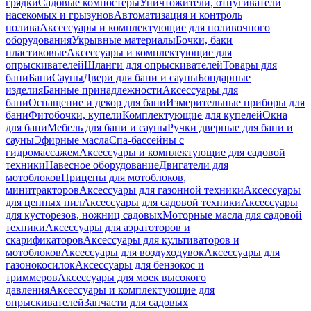
грядки
Садовые компостеры
Уничтожители, отпугиватели
насекомых и грызунов
Автоматизация и контроль
полива
Аксессуары и комплектующие для поливочного
оборудования
Укрывные материалы
Бочки, баки
пластиковые
Аксессуары и комплектующие для
опрыскивателей
Шланги для опрыскивателей
Товары для
бани
Бани
Сауны
Двери для бани и сауны
Бондарные
изделия
Банные принадлежности
Аксессуары для
бани
Оснащение и декор для бани
Измерительные приборы для
бани
Фитобочки, купели
Комплектующие для купелей
Окна
для бани
Мебель для бани и сауны
Ручки дверные для бани и
сауны
Эфирные масла
Спа-бассейны с
гидромассажем
Аксессуары и комплектующие для садовой
техники
Навесное оборудование
Двигатели для
мотоблоков
Прицепы для мотоблоков,
минитракторов
Аксессуары для газонной техники
Аксессуары
для цепных пил
Аксессуары для садовой техники
Аксессуары
для кусторезов, ножниц садовых
Моторные масла для садовой
техники
Аксессуары для аэратоторов и
скарификаторов
Аксессуары для культиваторов и
мотоблоков
Аксессуары для воздуходувок
Аксессуары для
газонокосилок
Аксессуары для бензокос и
триммеров
Аксессуары для моек высокого
давления
Аксессуары и комплектующие для
опрыскивателей
Запчасти для садовых