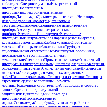
кабелерезы
Специнструменты
Измерительный
инструмент
Мерительные
инструменты
Электроизмерительные
приборы
Дальномеры
Дальномеры оптические
Нивелиры,
лазерные уровни
Пирометры
Детекторы и
тестеры
Толщиномеры
Специальные измерительные
приборы
Аксессуары для измерительных
приборов
Разметочный инструмент
Разметочные
инструменты
Инструменты для нарезки резьбы
Маркеры,
карандаши строительные
Клейма ударные
Строительно-
монтажный инструмент
Заклепочники
Труборезы,
трубогибы
Ножи строительные
Мультитулы
Пробойники,
просекатели отверстий
Ломы
Степлеры
механические
Стеклорезы
Прикаточные валики
Отделочный
инструмент
Плиткорезы
Кельмы, шпатели, гладилки
Малярный,
отделочный инструмент
Скотч, ленты малярные
Диспенсеры
для скотча
Аксессуары для малярных, отделочных
работ
Пленки строительные
Лестницы и стремянки
Лестницы,
стремянки
Чердачные лестницы
Элементы
лестниц
Подъемники строительные
Спецодежда и средства
защиты
Средства индивидуальной
защиты
Огнетушители
Сумки, пояса для
инструментов
Производственная
одежда
Спецодежда
Спецобувь
Организация рабочего
пространства
Фонари, прожекторы
Кейсы, ящики для