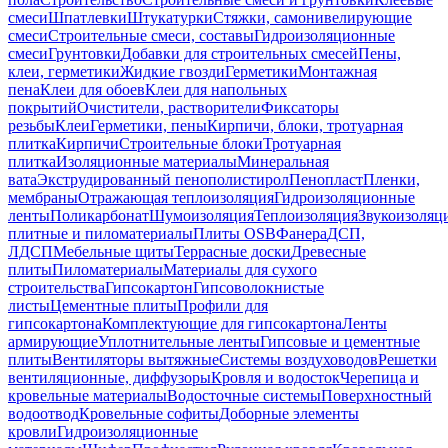
смеси
Шпатлевки
Штукатурки
Стяжки, самонивелирующие
смеси
Строительные смеси, составы
Гидроизоляционные
смеси
Грунтовки
Добавки для строительных смесей
Пены,
клеи, герметики
Жидкие гвозди
Герметики
Монтажная
пена
Клеи для обоев
Клеи для напольных
покрытий
Очистители, растворители
Фиксаторы
резьбы
Клеи
Герметики, пены
Кирпичи, блоки, тротуарная
плитка
Кирпичи
Строительные блоки
Тротуарная
плитка
Изоляционные материалы
Минеральная
вата
Экструдированный пенополистирол
Пенопласт
Пленки,
мембраны
Отражающая теплоизоляция
Гидроизоляционные
ленты
Поликарбонат
Шумоизоляция
Теплоизоляция
Звукоизоляц
плитные и пиломатериалы
Плиты OSB
Фанера
ДСП,
ЛДСП
Мебельные щиты
Террасные доски
Древесные
плиты
Пиломатериалы
Материалы для сухого
строительства
Гипсокартон
Гипсоволокнистые
листы
Цементные плиты
Профили для
гипсокартона
Комплектующие для гипсокартона
Ленты
армирующие
Уплотнительные ленты
Гипсовые и цементные
плиты
Вентиляторы вытяжные
Системы воздуховодов
Решетки
вентиляционные, диффузоры
Кровля и водосток
Черепица и
кровельные материалы
Водосточные системы
Поверхностный
водоотвод
Кровельные софиты
Доборные элементы
кровли
Гидроизоляционные