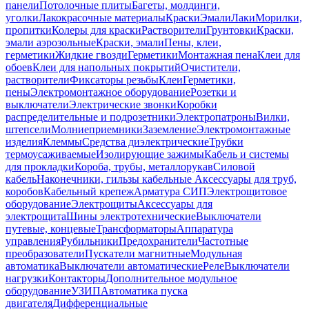
панели
Потолочные плиты
Багеты, молдинги,
уголки
Лакокрасочные материалы
Краски
Эмали
Лаки
Морилки,
пропитки
Колеры для краски
Растворители
Грунтовки
Краски,
эмали аэрозольные
Краски, эмали
Пены, клеи,
герметики
Жидкие гвозди
Герметики
Монтажная пена
Клеи для
обоев
Клеи для напольных покрытий
Очистители,
растворители
Фиксаторы резьбы
Клеи
Герметики,
пены
Электромонтажное оборудование
Розетки и
выключатели
Электрические звонки
Коробки
распределительные и подрозетники
Электропатроны
Вилки,
штепсели
Молниеприемники
Заземление
Электромонтажные
изделия
Клеммы
Средства диэлектрические
Трубки
термоусаживаемые
Изолирующие зажимы
Кабель и системы
для прокладки
Короба, трубы, металлорукав
Силовой
кабель
Наконечники, гильзы кабельные
Аксессуары для труб,
коробов
Кабельный крепеж
Арматура СИП
Электрощитовое
оборудование
Электрощиты
Аксессуары для
электрощита
Шины электротехнические
Выключатели
путевые, концевые
Трансформаторы
Аппаратура
управления
Рубильники
Предохранители
Частотные
преобразователи
Пускатели магнитные
Модульная
автоматика
Выключатели автоматические
Реле
Выключатели
нагрузки
Контакторы
Дополнительное модульное
оборудование
УЗИП
Автоматика пуска
двигателя
Дифференциальные