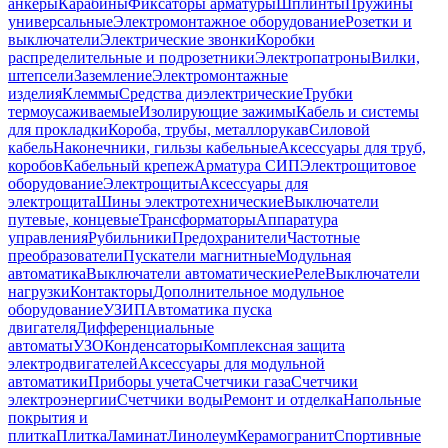
анкеры
Карабины
Фиксаторы арматуры
Шплинты
Пружины
универсальные
Электромонтажное оборудование
Розетки и
выключатели
Электрические звонки
Коробки
распределительные и подрозетники
Электропатроны
Вилки,
штепсели
Заземление
Электромонтажные
изделия
Клеммы
Средства диэлектрические
Трубки
термоусаживаемые
Изолирующие зажимы
Кабель и системы
для прокладки
Короба, трубы, металлорукав
Силовой
кабель
Наконечники, гильзы кабельные
Аксессуары для труб,
коробов
Кабельный крепеж
Арматура СИП
Электрощитовое
оборудование
Электрощиты
Аксессуары для
электрощита
Шины электротехнические
Выключатели
путевые, концевые
Трансформаторы
Аппаратура
управления
Рубильники
Предохранители
Частотные
преобразователи
Пускатели магнитные
Модульная
автоматика
Выключатели автоматические
Реле
Выключатели
нагрузки
Контакторы
Дополнительное модульное
оборудование
УЗИП
Автоматика пуска
двигателя
Дифференциальные
автоматы
УЗО
Конденсаторы
Комплексная защита
электродвигателей
Аксессуары для модульной
автоматики
Приборы учета
Счетчики газа
Счетчики
электроэнергии
Счетчики воды
Ремонт и отделка
Напольные
покрытия и
плитка
Плитка
Ламинат
Линолеум
Керамогранит
Спортивные