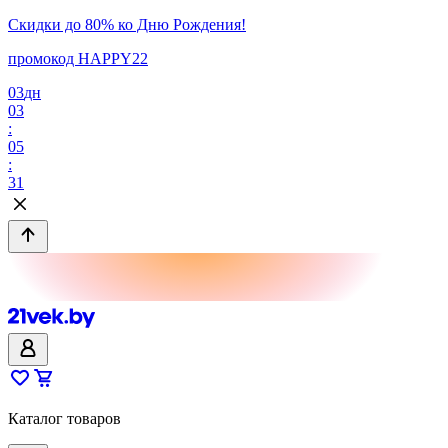
Скидки до 80% ко Дню Рождения!
промокод HAPPY22
03
дн
03
:
05
:
31
Каталог товаров