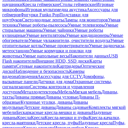
наушники
Кресла геймерские
Столы геймерские
Игровые
микрофоны
Игровая мультимедиа акустика
Аксессуары для
геймеров
Фигурки Funko Pop
Подставки для
ноутбуков
Светодиодные ленты
Лампы для мониторов
Умная
техника
Умные роботы-пылесосы
Умные телевизоры
Умные
стиральные машины
Умные чайники
Умные роботы
кулинарные
Умные вентиляторы
Умные кондиционеры
Умные
обогреватели
Умные увлажнители, очистители воздуха
Умные
отопительные котлы
Умные проветриватели
Умные радиочасы,
метеостанции
Умные кормушки и поилки для
животных
Умные напольные весы
Накопители данных
USB
Flash накопители
Внешние HDD, SSD диски
Карты
памяти
Сетевые накопители
Картридеры
Оптические
диски
Наблюдение и безопасность
Камеры
видеонаблюдения
Аксессуары для CCTV
Домофоны,
вызывные панели
Датчики для дома
Охранные системы,
сигнализации
Системы контроля и управления
доступом
Металлодетекторы
Мебель
Мягкая мебель
Диваны,
тахты
Диваны прямые
Диваны угловые
Диваны П-
образные
Кухонные уголки, диваны
Диваны
модульные
Детские диваны
Диваны садовые
Комплекты мягкой
мебели
Бескаркасные кресла-мешки и диваны
Надувные
диваны
Кресла
Кресла
Кресла-мешки и пуфы
Кресла-качалки,
кресла-маятники
Детские кресла, пуфы
Надувные кресла
Пуфы,
оттоманки
Кресла-кровати
Игровая мебель
Кресла