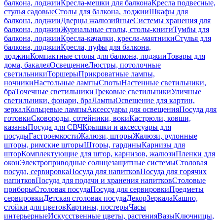
балкона, лоджии
Кресла-мешки для балкона
Кресла подвесные,
стулья садовые
Столы для балкона, лоджии
Шкафы для
балкона, лоджии
Дверцы жалюзийные
Системы хранения для
балкона, лоджии
Журнальные столы, столы-книги
Тумбы для
балкона, лоджии
Кресла-качалки, кресла-маятники
Стулья для
балкона, лоджии
Кресла, пуфы для балкона,
лоджии
Компактные столы для балкона, лоджии
Товары для
дома, бакалея
Освещение
Люстры, потолочные
светильники
Торшеры
Прикроватные лампы,
ночники
Настольные лампы
Споты
Настенные светильники,
бра
Точечные светильники
Трековые светильники
Уличные
светильники, фонари, бра
Лампы
Освещение для картин,
зеркал
Кольцевые лампы
Аксессуары для освещения
Посуда для
готовки
Сковороды, сотейники, воки
Кастрюли, ковши,
казаны
Посуда для СВЧ
Крышки и аксессуары для
посуды
Гастроемкости
Жалюзи, шторы
Жалюзи, рулонные
шторы, римские шторы
Шторы, гардины
Карнизы для
штор
Комплектующие для штор, карнизов, жалюзи
Пленки для
окон
Электроприводные солнцезащитные системы
Столовая
посуда, сервировка
Посуда для напитков
Посуда для горячих
напитков
Посуда для подачи и хранения напитков
Столовые
приборы
Столовая посуда
Посуда для сервировки
Предметы
сервировки
Детская столовая посуда
Декор
Зеркала
Кашпо,
стойки для цветов
Картины, постеры
Часы
интерьерные
Искусственные цветы, растения
Вазы
Ключницы,