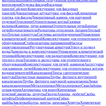
материалы
Шифер
Профнастил
Рулонная кровля
Кровельная
вентиляция
Отделка фасада
Фасадные
панели
Сайдинг
Комплектующие для фасадных
панелей
Декоративные штукатурки для фасада
Клинкерная
плитка для фасада
Декоративный камень для наружной
отделки
Отопление
Отопительные котлы
Газовые
колонки
Камины, печи-камины
Отопительные печи
Банные
печи
Водонагреватели
Радиаторы отопления, батареи
Теплый
пол
Теплые плинтусы
Системы антиобледенения
Управление
климатической техникой
Комплектующие для отопительного
оборудования
Стабилизаторы напряжения
Насосы
циркуляционные
Регулирующая арматура
Отвод и подвод
воды
Дымоходы и комплектующие
Управление климатической
техникой
Комплектующие для радиаторов
Комплектующие для
теплого пола
Топливо и аксессуары для отопительного
оборудования
Комплектующие для печей, каминов
Аксессуары
для каминов, печей
Комплектующие для отопительных котлов,
водонагревателей
Канализация
Тросы сантехнические,
вантузы
Прочистные машины
Трубы, фитинги внутренней
канализации
Трубы, фитинги наружной канализации
Люки
канализационные
Металлопрокат
Металлопрокат
Сваи
Заборы,
ограждения
Автоматика для ворот
Крепежные
изделия
Саморезы, шурупы
Гвозди
Анкеры, дюбели
Скобы,
штифты
Перфорированный крепеж
Гайки,
шайбы
Заклепки
Болты, винты, шпильки
Хомуты
Химические