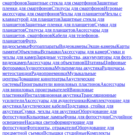
смартфонов
Защитные стекла для смартфонов
Защитные
пленки для смартфонов
Стилусы для смартфонов
Игровые
аксессуары для смартфонов
Чехлы для планшетов
Чехлы с
клавиатурой для планшетов
Защитные стекла для
планшетов
Защитные пленки для планшетов
Сумки для
планшетов
Стилусы для планшетов
Аксессуары для
планшетов, смартфонов
Кабели для телефонов,
планшетов
Фото,
видеосъемка
Фотоаппараты
Видеокамеры
Экшн-камеры
Карты
памяти
Объективы
Вспышки
Аксессуары для камер
Сумки и
чехлы для камер
Зарядные устройства, аккумуляторы для фото,
видеокамер
Аксессуары для объективов
Штативы
Цифровые
фоторамки
Аудиотехника
Мультимедиа акустика
Радиочасы,
метеостанции
Радиоприемники
Музыкальные
центры
Домашние кинотеатры
Акустические
системы
Проигрыватели виниловых пластинок
Аксессуары
для виниловых проигрывателей
Виниловые
пластинки
Инсталляционная акустика
Трансляционные
усилители
Аксессуары для аудиотехники
Комплектующие для
акустики
Акустические кабели
Подставки, стойки для
акустики
Сумки, чехлы для акустики
Оборудование для
фотостудии
Кольцевые лампы
Фоны для фотостудии
Студийное
освещение
Насадки светоформирующие для
фотостудии
Фотозонты, отражатели
Оборудование для
предметной съемки
Вспышки студийные
Комплекты