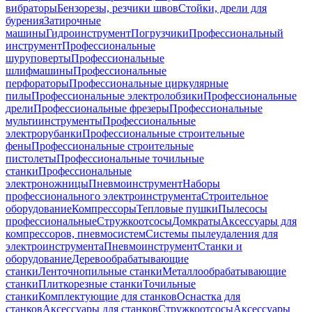
вибраторы
Бензорезы, резчики швов
Стойки, дрели для
бурения
Затирочные
машины
Гидроинструмент
Погрузчики
Профессиональный
инструмент
Профессиональные
шуруповерты
Профессиональные
шлифмашины
Профессиональные
перфораторы
Профессиональные циркулярные
пилы
Профессиональные электролобзики
Профессиональные
дрели
Профессиональные фрезеры
Профессиональные
мультиинструменты
Профессиональные
электрорубанки
Профессиональные строительные
фены
Профессиональные строительные
пистолеты
Профессиональные точильные
станки
Профессиональные
электроножницы
Пневмоинструмент
Наборы
профессионального электроинструмента
Строительное
оборудование
Компрессоры
Тепловые пушки
Пылесосы
профессиональные
Стружкоотсосы
Домкраты
Аксессуары для
компрессоров, пневмосистем
Системы пылеудаления для
электроинструмента
Пневмоинструмент
Станки и
оборудование
Деревообрабатывающие
станки
Ленточнопильные станки
Металлообрабатывающие
станки
Плиткорезные станки
Точильные
станки
Комплектующие для станков
Оснастка для
станков
Аксессуары для станков
Стружкоотсосы
Аксессуары