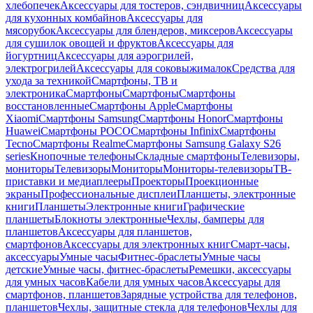
хлебопечек
Аксессуары для тостеров, сэндвичниц
Аксессуары
для кухонных комбайнов
Аксессуары для
мясорубок
Аксессуары для блендеров, миксеров
Аксессуары
для сушилок овощей и фруктов
Аксессуары для
йогуртниц
Аксессуары для аэрогрилей,
электрогрилей
Аксессуары для соковыжималок
Средства для
ухода за техникой
Смартфоны, ТВ и
электроника
Смартфоны
Смартфоны
Смартфоны
восстановленные
Смартфоны Apple
Смартфоны
Xiaomi
Смартфоны Samsung
Смартфоны Honor
Смартфоны
Huawei
Смартфоны POCO
Смартфоны Infinix
Смартфоны
Tecno
Смартфоны Realme
Смартфоны Samsung Galaxy S26
series
Кнопочные телефоны
Складные смартфоны
Телевизоры,
мониторы
Телевизоры
Мониторы
Мониторы-телевизоры
ТВ-
приставки и медиаплееры
Проекторы
Проекционные
экраны
Профессиональные дисплеи
Планшеты, электронные
книги
Планшеты
Электронные книги
Графические
планшеты
Блокноты электронные
Чехлы, бамперы для
планшетов
Аксессуары для планшетов,
смартфонов
Аксессуары для электронных книг
Смарт-часы,
аксессуары
Умные часы
Фитнес-браслеты
Умные часы
детские
Умные часы, фитнес-браслеты
Ремешки, аксессуары
для умных часов
Кабели для умных часов
Аксессуары для
смартфонов, планшетов
Зарядные устройства для телефонов,
планшетов
Чехлы, защитные стекла для телефонов
Чехлы для