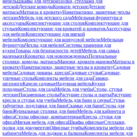
мебель
Шкафы для детской
Полки, стеллажи для
детской
Детские комоды
Кровати детские
Детские
матрасы
Матрасы в кроватку
Наматрасники, защитные чехлы
детские
Мебель для детского сада
Мебельная фурнитура и
аксессуары
Комплектующие для столов
Комплектующие для
стульев
Комплектующие для кроватей и кроваток
Аксессуары
для мебели
Комплектующие для мягкой
мебели
Комплектующие для корпусной мебели
Мебельная
фурнитура
Чехлы для мебели
Системы хранения для
кухни
Товары для безопасности детей
Мебель для самых
маленьких
Кроватки для новорожденных
Пеленальные
столики, комоды, матрасы
Манежи, кровати-манежи
Матрасы в
кроватку
Наматрасники, защитные чехлы в кроватку
Садовая
мебель
Садовые диваны, кресла
Садовые стулья
Садовые,
уличные столы
Комплекты мебели для сада
Гамаки,
шезлонги
Качели садовые
Надувная мебель
Кухни
походные
Столы для сада
Мебель для учебы
Столы, стулья
детские
Письменные столы
Растущие столы и парты
Растущие
кресла и стулья для учебы
Мебель для бани и сауны
Стулья,
табуретки, подставки для бани
Скамьи для бани
Столы для
бани
Журнальные столики для бани
Мебель для кабинета и
офиса
Столы офисные, компьютерные
Кресла, стулья для
офиса
Мягкая мебель для офиса
Шкафы офисные
Стеллажи,
полки для документов
Офисные тумбы
Комплекты мебели для
кабинета
Мебель для лоджии и балкона
Комплекты мебели для