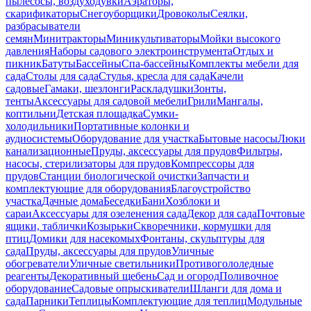
пылесосы, воздуходувки
Аэраторы,
скарификаторы
Снегоуборщики
Дровоколы
Сеялки,
разбрасыватели
семян
Минитракторы
Миникультиваторы
Мойки высокого
давления
Наборы садового электроинструмента
Отдых и
пикник
Батуты
Бассейны
Спа-бассейны
Комплекты мебели для
сада
Столы для сада
Стулья, кресла для сада
Качели
садовые
Гамаки, шезлонги
Раскладушки
Зонты,
тенты
Аксессуары для садовой мебели
Грили
Мангалы,
коптильни
Детская площадка
Сумки-
холодильники
Портативные колонки и
аудиосистемы
Оборудование для участка
Бытовые насосы
Люки
канализационные
Пруды, аксессуары для прудов
Фильтры,
насосы, стерилизаторы для прудов
Компрессоры для
прудов
Станции биологической очистки
Запчасти и
комплектующие для оборудования
Благоустройство
участка
Дачные дома
Беседки
Бани
Хозблоки и
сараи
Аксессуары для озеленения сада
Декор для сада
Почтовые
ящики, таблички
Козырьки
Скворечники, кормушки для
птиц
Домики для насекомых
Фонтаны, скульптуры для
сада
Пруды, аксессуары для прудов
Уличные
обогреватели
Уличные светильники
Противогололедные
реагенты
Декоративный щебень
Сад и огород
Поливочное
оборудование
Садовые опрыскиватели
Шланги для дома и
сада
Парники
Теплицы
Комплектующие для теплиц
Модульные