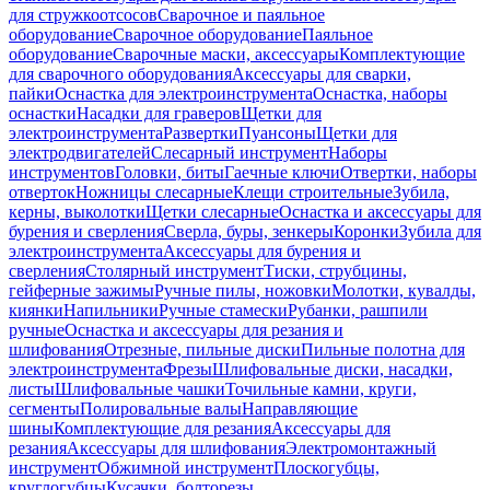
для стружкоотсосов
Сварочное и паяльное
оборудование
Сварочное оборудование
Паяльное
оборудование
Сварочные маски, аксессуары
Комплектующие
для сварочного оборудования
Аксессуары для сварки,
пайки
Оснастка для электроинструмента
Оснастка, наборы
оснастки
Насадки для граверов
Щетки для
электроинструмента
Развертки
Пуансоны
Щетки для
электродвигателей
Слесарный инструмент
Наборы
инструментов
Головки, биты
Гаечные ключи
Отвертки, наборы
отверток
Ножницы слесарные
Клещи строительные
Зубила,
керны, выколотки
Щетки слесарные
Оснастка и аксессуары для
бурения и сверления
Сверла, буры, зенкеры
Коронки
Зубила для
электроинструмента
Аксессуары для бурения и
сверления
Столярный инструмент
Тиски, струбцины,
гейферные зажимы
Ручные пилы, ножовки
Молотки, кувалды,
киянки
Напильники
Ручные стамески
Рубанки, рашпили
ручные
Оснастка и аксессуары для резания и
шлифования
Отрезные, пильные диски
Пильные полотна для
электроинструмента
Фрезы
Шлифовальные диски, насадки,
листы
Шлифовальные чашки
Точильные камни, круги,
сегменты
Полировальные валы
Направляющие
шины
Комплектующие для резания
Аксессуары для
резания
Аксессуары для шлифования
Электромонтажный
инструмент
Обжимной инструмент
Плоскогубцы,
круглогубцы
Кусачки, болторезы,