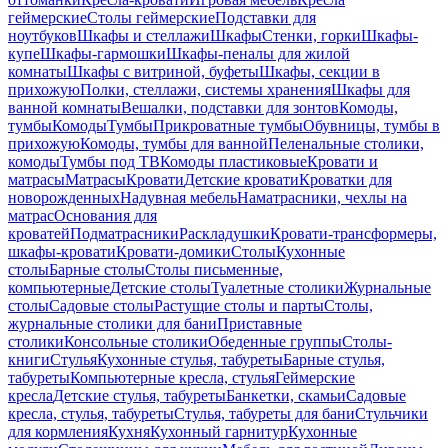
геймерские
Столы геймерские
Подставки для
ноутбуков
Шкафы и стеллажи
Шкафы
Стенки, горки
Шкафы-
купе
Шкафы-гармошки
Шкафы-пеналы для жилой
комнаты
Шкафы с витриной, буфеты
Шкафы, секции в
прихожую
Полки, стеллажи, системы хранения
Шкафы для
ванной комнаты
Вешалки, подставки для зонтов
Комоды,
тумбы
Комоды
Тумбы
Прикроватные тумбы
Обувницы, тумбы в
прихожую
Комоды, тумбы для ванной
Пеленальные столики,
комоды
Тумбы под ТВ
Комоды пластиковые
Кровати и
матрасы
Матрасы
Кровати
Детские кровати
Кроватки для
новорожденных
Надувная мебель
Наматрасники, чехлы на
матрас
Основания для
кроватей
Подматрасники
Раскладушки
Кровати-трансформеры,
шкафы-кровати
Кровати-домики
Столы
Кухонные
столы
Барные столы
Столы письменные,
компьютерные
Детские столы
Туалетные столики
Журнальные
столы
Садовые столы
Растущие столы и парты
Столы,
журнальные столики для бани
Приставные
столики
Консольные столики
Обеденные группы
Столы-
книги
Стулья
Кухонные стулья, табуреты
Барные стулья,
табуреты
Компьютерные кресла, стулья
Геймерские
кресла
Детские стулья, табуреты
Банкетки, скамьи
Садовые
кресла, стулья, табуреты
Стулья, табуреты для бани
Стульчики
для кормления
Кухня
Кухонный гарнитур
Кухонные