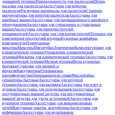
домашней техники
Принадлежности для пылесосов
Щетки,
насадки для пылесосов
Аксессуары для роботов-
пылесосов
Расходные материалы для пылесосов
Станции,
аккумуляторы для роботов-пылесосов
Аксессуары для
швейных машин
Аксессуары для промышленного швейного
оборудования
Аксессуары для стиральных и сушильных
машин
Аксессуары для пароочистителей,
отпаривателей
Аксессуары для стеклоочистителей
Техника для
измельчения продуктов
Блендеры
Кухонные комбайны,
измельчители
Планетарные
миксеры
Миксеры
Мясорубки
Ломтерезки
Комплектующие для
климатической техники
Управление климатической
техникой
Фильтры для климатической техники
Аксессуары для
климатической техники
Мелкая техника
Весы кухонные,
бытовые
Сушилки для овощей и
фруктов
Вакууматоры
Открывалки,
картофелечистки
Проращиватели семян
Маслобойки,
сепараторы бытовые
Аксессуары для крупной
техники
Аксессуары для вытяжек
Аксессуары для плит и
духовок
Аксессуары для холодильников
Аксессуары для
посудомоечных машин
Средства для посудомоечных
машин
Средства для ухода за техникой
Аксессуары для
кухонной техники
Аксессуары для микроволновых
печей
Вакуумные пакеты, контейнеры
Аксессуары для
кофемашин
Аксессуары для мультиварок,