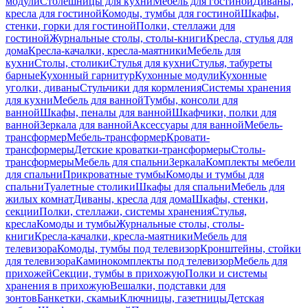
модули
Столешницы для кухни
Мебель для гостиной
Диваны,
кресла для гостиной
Комоды, тумбы для гостиной
Шкафы,
стенки, горки для гостиной
Полки, стеллажи для
гостиной
Журнальные столы, столы-книги
Кресла, стулья для
дома
Кресла-качалки, кресла-маятники
Мебель для
кухни
Столы, столики
Стулья для кухни
Стулья, табуреты
барные
Кухонный гарнитур
Кухонные модули
Кухонные
уголки, диваны
Стульчики для кормления
Системы хранения
для кухни
Мебель для ванной
Тумбы, консоли для
ванной
Шкафы, пеналы для ванной
Шкафчики, полки для
ванной
Зеркала для ванной
Аксессуары для ванной
Мебель-
трансформер
Мебель-трансформер
Кровати-
трансформеры
Детские кроватки-трансформеры
Столы-
трансформеры
Мебель для спальни
Зеркала
Комплекты мебели
для спальни
Прикроватные тумбы
Комоды и тумбы для
спальни
Туалетные столики
Шкафы для спальни
Мебель для
жилых комнат
Диваны, кресла для дома
Шкафы, стенки,
секции
Полки, стеллажи, системы хранения
Стулья,
кресла
Комоды и тумбы
Журнальные столы, столы-
книги
Кресла-качалки, кресла-маятники
Мебель для
телевизора
Комоды, тумбы под телевизор
Кронштейны, стойки
для телевизора
Каминокомплекты под телевизор
Мебель для
прихожей
Секции, тумбы в прихожую
Полки и системы
хранения в прихожую
Вешалки, подставки для
зонтов
Банкетки, скамьи
Ключницы, газетницы
Детская