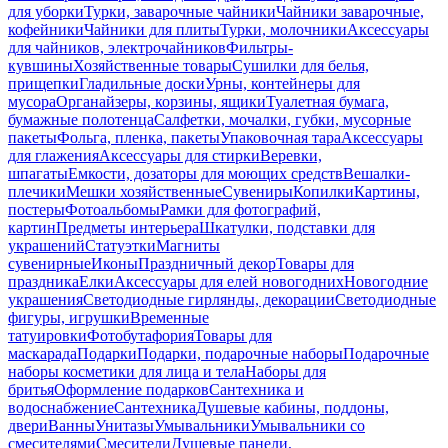
для уборки
Турки, заварочные чайники
Чайники заварочные,
кофейники
Чайники для плиты
Турки, молочники
Аксессуары
для чайников, электрочайников
Фильтры-
кувшины
Хозяйственные товары
Сушилки для белья,
прищепки
Гладильные доски
Урны, контейнеры для
мусора
Органайзеры, корзины, ящики
Туалетная бумага,
бумажные полотенца
Салфетки, мочалки, губки, мусорные
пакеты
Фольга, пленка, пакеты
Упаковочная тара
Аксессуары
для глажения
Аксессуары для стирки
Веревки,
шпагаты
Емкости, дозаторы для моющих средств
Вешалки-
плечики
Мешки хозяйственные
Сувениры
Копилки
Картины,
постеры
Фотоальбомы
Рамки для фотографий,
картин
Предметы интерьера
Шкатулки, подставки для
украшений
Статуэтки
Магниты
сувенирные
Иконы
Праздничный декор
Товары для
праздника
Елки
Аксессуары для елей новогодних
Новогодние
украшения
Светодиодные гирлянды, декорации
Светодиодные
фигуры, игрушки
Временные
татуировки
Фотобутафория
Товары для
маскарада
Подарки
Подарки, подарочные наборы
Подарочные
наборы косметики для лица и тела
Наборы для
бритья
Оформление подарков
Сантехника и
водоснабжение
Сантехника
Душевые кабины, поддоны,
двери
Ванны
Унитазы
Умывальники
Умывальники со
смесителями
Смесители
Душевые панели,