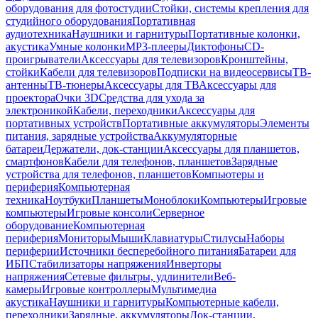
оборудования для фотостудии
Стойки, системы крепления для
студийного оборудования
Портативная
аудиотехника
Наушники и гарнитуры
Портативные колонки,
акустика
Умные колонки
MP3-плееры
Диктофоны
CD-
проигрыватели
Аксессуары для телевизоров
Кронштейны,
стойки
Кабели для телевизоров
Подписки на видеосервисы
ТВ-
антенны
ТВ-тюнеры
Аксессуары для ТВ
Аксессуары для
проектора
Очки 3D
Средства для ухода за
электроникой
Кабели, переходники
Аксессуары для
портативных устройств
Портативные аккумуляторы
Элементы
питания, зарядные устройства
Аккумуляторные
батареи
Держатели, док-станции
Аксессуары для планшетов,
смартфонов
Кабели для телефонов, планшетов
Зарядные
устройства для телефонов, планшетов
Компьютеры и
периферия
Компьютерная
техника
Ноутбуки
Планшеты
Моноблоки
Компьютеры
Игровые
компьютеры
Игровые консоли
Серверное
оборудование
Компьютерная
периферия
Мониторы
Мыши
Клавиатуры
Стилусы
Наборы
периферии
Источники бесперебойного питания
Батареи для
ИБП
Стабилизаторы напряжения
Инверторы
напряжения
Сетевые фильтры, удлинители
Веб-
камеры
Игровые контроллеры
Мультимедиа
акустика
Наушники и гарнитуры
Компьютерные кабели,
переходники
Зарядные, аккумуляторы
Док-станции,