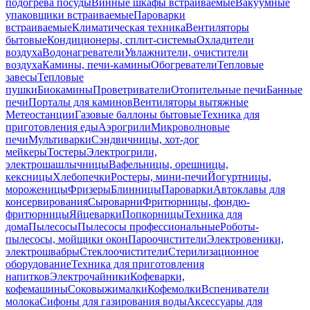
подогрева посуды
Винные шкафы встраиваемые
Вакуумные
упаковщики встраиваемые
Пароварки
встраиваемые
Климатическая техника
Вентиляторы
бытовые
Кондиционеры, сплит-системы
Охладители
воздуха
Водонагреватели
Увлажнители, очистители
воздуха
Камины, печи-камины
Обогреватели
Тепловые
завесы
Тепловые
пушки
Биокамины
Проветриватели
Отопительные печи
Банные
печи
Порталы для каминов
Вентиляторы вытяжные
Метеостанции
Газовые баллоны бытовые
Техника для
приготовления еды
Аэрогрили
Микроволновые
печи
Мультиварки
Сэндвичницы, хот-дог
мейкеры
Тостеры
Электрогрили,
электрошашлычницы
Вафельницы, орешницы,
кексницы
Хлебопечки
Ростеры, мини-печи
Йогуртницы,
мороженицы
Фризеры
Блинницы
Пароварки
Автоклавы для
консервирования
Сыроварни
Фритюрницы, фондю-
фритюрницы
Яйцеварки
Попкорницы
Техника для
дома
Пылесосы
Пылесосы профессиональные
Роботы-
пылесосы, мойщики окон
Пароочистители
Электровеники,
электрошвабры
Стеклоочистители
Стерилизационное
оборудование
Техника для приготовления
напитков
Электрочайники
Кофеварки,
кофемашины
Соковыжималки
Кофемолки
Вспениватели
молока
Сифоны для газирования воды
Аксессуары для