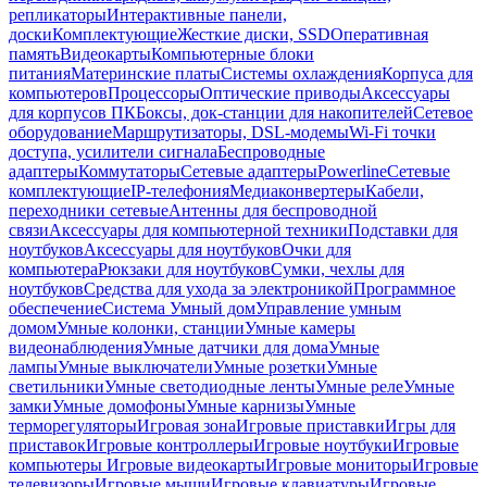
репликаторы
Интерактивные панели,
доски
Комплектующие
Жесткие диски, SSD
Оперативная
память
Видеокарты
Компьютерные блоки
питания
Материнские платы
Системы охлаждения
Корпуса для
компьютеров
Процессоры
Оптические приводы
Аксессуары
для корпусов ПК
Боксы, док-станции для накопителей
Сетевое
оборудование
Маршрутизаторы, DSL-модемы
Wi-Fi точки
доступа, усилители сигнала
Беспроводные
адаптеры
Коммутаторы
Сетевые адаптеры
Powerline
Сетевые
комплектующие
IP-телефония
Медиаконвертеры
Кабели,
переходники сетевые
Антенны для беспроводной
связи
Аксессуары для компьютерной техники
Подставки для
ноутбуков
Аксессуары для ноутбуков
Очки для
компьютера
Рюкзаки для ноутбуков
Сумки, чехлы для
ноутбуков
Средства для ухода за электроникой
Программное
обеспечение
Система Умный дом
Управление умным
домом
Умные колонки, станции
Умные камеры
видеонаблюдения
Умные датчики для дома
Умные
лампы
Умные выключатели
Умные розетки
Умные
светильники
Умные светодиодные ленты
Умные реле
Умные
замки
Умные домофоны
Умные карнизы
Умные
терморегуляторы
Игровая зона
Игровые приставки
Игры для
приставок
Игровые контроллеры
Игровые ноутбуки
Игровые
компьютеры
Игровые видеокарты
Игровые мониторы
Игровые
телевизоры
Игровые мыши
Игровые клавиатуры
Игровые