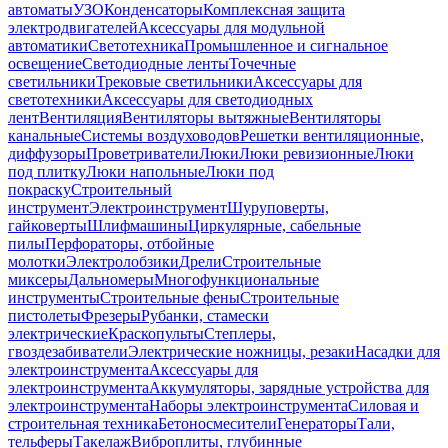
автоматы
УЗО
Конденсаторы
Комплексная защита
электродвигателей
Аксессуары для модульной
автоматики
Светотехника
Промышленное и сигнальное
освещение
Светодиодные ленты
Точечные
светильники
Трековые светильники
Аксессуары для
светотехники
Аксессуары для светодиодных
лент
Вентиляция
Вентиляторы вытяжные
Вентиляторы
канальные
Системы воздуховодов
Решетки вентиляционные,
диффузоры
Проветриватели
Люки
Люки ревизионные
Люки
под плитку
Люки напольные
Люки под
покраску
Строительный
инструмент
Электроинструмент
Шуруповерты,
гайковерты
Шлифмашины
Циркулярные, сабельные
пилы
Перфораторы, отбойные
молотки
Электролобзики
Дрели
Строительные
миксеры
Дальномеры
Многофункциональные
инструменты
Строительные фены
Строительные
пистолеты
Фрезеры
Рубанки, стамески
электрические
Краскопульты
Степлеры,
гвоздезабиватели
Электрические ножницы, резаки
Насадки для
электроинструмента
Аксессуары для
электроинструмента
Аккумуляторы, зарядные устройства для
электроинструмента
Наборы электроинструмента
Силовая и
строительная техника
Бетоносмесители
Генераторы
Тали,
тельферы
Такелаж
Виброплиты, глубинные