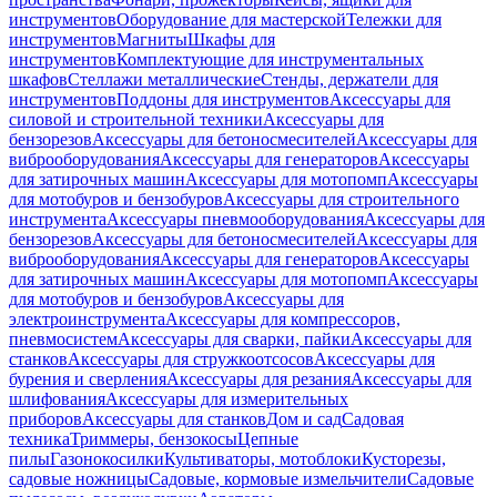
инструментов
Оборудование для мастерской
Тележки для
инструментов
Магниты
Шкафы для
инструментов
Комплектующие для инструментальных
шкафов
Стеллажи металлические
Стенды, держатели для
инструментов
Поддоны для инструментов
Аксессуары для
силовой и строительной техники
Аксессуары для
бензорезов
Аксессуары для бетоносмесителей
Аксессуары для
виброоборудования
Аксессуары для генераторов
Аксессуары
для затирочных машин
Аксессуары для мотопомп
Аксессуары
для мотобуров и бензобуров
Аксессуары для строительного
инструмента
Аксессуары пневмооборудования
Аксессуары для
бензорезов
Аксессуары для бетоносмесителей
Аксессуары для
виброоборудования
Аксессуары для генераторов
Аксессуары
для затирочных машин
Аксессуары для мотопомп
Аксессуары
для мотобуров и бензобуров
Аксессуары для
электроинструмента
Аксессуары для компрессоров,
пневмосистем
Аксессуары для сварки, пайки
Аксессуары для
станков
Аксессуары для стружкоотсосов
Аксессуары для
бурения и сверления
Аксессуары для резания
Аксессуары для
шлифования
Аксессуары для измерительных
приборов
Аксессуары для станков
Дом и сад
Садовая
техника
Триммеры, бензокосы
Цепные
пилы
Газонокосилки
Культиваторы, мотоблоки
Кусторезы,
садовые ножницы
Садовые, кормовые измельчители
Садовые