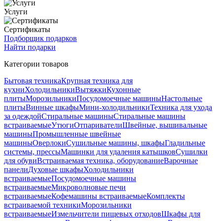
Услуги
Сертификаты
Подборщик подарков
Найти подарки
Категории товаров
Бытовая техника
Крупная техника для
кухни
Холодильники
Вытяжки
Кухонные
плиты
Морозильники
Посудомоечные машины
Настольные
плиты
Винные шкафы
Мини-холодильники
Техника для ухода
за одеждой
Стиральные машины
Стиральные машины
встраиваемые
Утюги
Отпариватели
Швейные, вышивальные
машины
Промышленные швейные
машины
Оверлоки
Сушильные машины, шкафы
Гладильные
системы, прессы
Машинки для удаления катышков
Сушилки
для обуви
Встраиваемая техника, оборудование
Варочные
панели
Духовые шкафы
Холодильники
встраиваемые
Посудомоечные машины
встраиваемые
Микроволновые печи
встраиваемые
Кофемашины встраиваемые
Комплекты
встраиваемой техники
Морозильники
встраиваемые
Измельчители пищевых отходов
Шкафы для