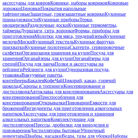
аксессуары для ковров
Коврики, наборы ковриков
Ковровые
дорожки
Циновки
Покрытия напольные
тафтинговые
Защитные, грязезащитные коврики
Кухонные
принадлежности
Кухонные приборы
Терки,
овощерезки
Разделочные доски
Кухонные термометры,
таймеры
Дуршлаги, сита, воронки
Формы, приборы для
приготовления
Молотки для мяса, тендерайзеры
Кухонные
мелочи
Миски
Кухонный текстиль
Кухонные фартуки,
прихватки
Кухонные полотенца
Скатерти, сервировочные
салфетки
Организация хранения на кухне
Посуда для
хранения
Органайзеры для кухни
Органайзеры для
специй
Посуда для ланча
Полки и аксессуары на
рейлинги
Рейлинги для кухни
Одноразовая посуда,
упаковка
Вакуумные пакеты,
контейнеры
Бакалея
Кофе
Чай
Цикорий, какао, горячий
шоколад
Сиропы и топпинги
Консервирование и
дистилляция
Автоклавы для консервирования
Аксессуары для
консервирования
Приспособления для
консервирования
Открывалки
Пивоварни
Емкости для
брожения
Ингредиенты для приготовления алкогольных
напитков
Аксессуары для приготовления и хранения
алкогольных напитков
Комплектующие для
дистилляторов
Прессы, дробилки для виноделия и
пивоварения
Дистилляторы бытовые
Уборочный
инвентарь
Швабры, насадки
Ведра, тазы для уборки
Наборы