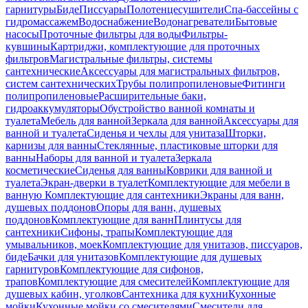
гарнитуры
Биде
Писсуары
Полотенцесушители
Спа-бассейны с
гидромассажем
Водоснабжение
Водонагреватели
Бытовые
насосы
Проточные фильтры для воды
Фильтры-
кувшины
Картриджи, комплектующие для проточных
фильтров
Магистральные фильтры, системы
сантехнические
Аксессуары для магистральных фильтров,
систем сантехнических
Трубы полипропиленовые
Фитинги
полипропиленовые
Расширительные баки,
гидроаккумуляторы
Обустройство ванной комнаты и
туалета
Мебель для ванной
Зеркала для ванной
Аксессуары для
ванной и туалета
Сиденья и чехлы для унитаза
Шторки,
карнизы для ванны
Стеклянные, пластиковые шторки для
ванны
Наборы для ванной и туалета
Зеркала
косметические
Сиденья для ванны
Коврики для ванной и
туалета
Экран-дверки в туалет
Комплектующие для мебели в
ванную
Комплектующие для сантехники
Экраны для ванн,
душевых поддонов
Опоры для ванн, душевых
поддонов
Комплектующие для ванн
Плинтусы для
сантехники
Сифоны, трапы
Комплектующие для
умывальников, моек
Комплектующие для унитазов, писсуаров,
биде
Бачки для унитазов
Комплектующие для душевых
гарнитуров
Комплектующие для сифонов,
трапов
Комплектующие для смесителей
Комплектующие для
душевых кабин, уголков
Сантехника для кухни
Кухонные
мойки
Кухонные мойки со смесителями
Смесители для