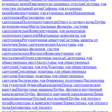
кухонных моек
Измельчители пищевых отходов
Системы для
очистки питьевой воды
Сифоны для кухонных
моек
Комплектующие для кухонных моек
Инженерная
сантехника
Инсталляции для
сантехники
Полотенцесушители
Отвод и подвод воды
Трубы
водопроводные
Магистральные фильтры, системы
сантехнические
Комплектующие для радиаторов,
полотенцесушителей
Монтажные комплекты для
сантехники
Регулирующая арматура
Системы защиты от
протечек
Люки сантехнические
Аксессуары для
магистральных фильтров, систем
сантехнических
Фитинги
Комплектующие для
инсталляций
Опрессовочные насосы
Сантехника для
общественных мест
Аксессуары для общественных
санузлов
Сушилки для рук
Дозаторы для общественных
санузлов
Сенсорные дозаторы для общественных
санузлов
Локтевые дозаторы для общественных
санузлов
Диспенсеры для бумажных полотенец
Диспенсеры
для туалетной бумаги
Канализация
Тросы сантехнические,
вантузы
Прочистные машины
Трубы, фитинги внутренней
канализации
Трубы, фитинги наружной канализации
Люки
канализационные
Теплый пол водяной
Трубы для теплого
пола
Коллекторы и комплектующие
Термостатика для теплого
пола
Автоматика для теплого
пола
Строительство
Строительные смеси и грунтовки
Клеевые