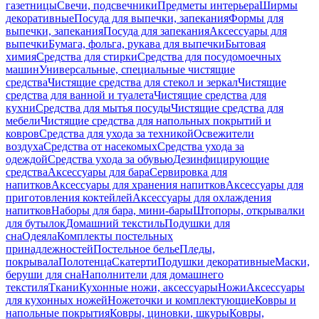
газетницы
Свечи, подсвечники
Предметы интерьера
Ширмы
декоративные
Посуда для выпечки, запекания
Формы для
выпечки, запекания
Посуда для запекания
Аксессуары для
выпечки
Бумага, фольга, рукава для выпечки
Бытовая
химия
Средства для стирки
Средства для посудомоечных
машин
Универсальные, специальные чистящие
средства
Чистящие средства для стекол и зеркал
Чистящие
средства для ванной и туалета
Чистящие средства для
кухни
Средства для мытья посуды
Чистящие средства для
мебели
Чистящие средства для напольных покрытий и
ковров
Средства для ухода за техникой
Освежители
воздуха
Средства от насекомых
Средства ухода за
одеждой
Средства ухода за обувью
Дезинфицирующие
средства
Аксессуары для бара
Сервировка для
напитков
Аксессуары для хранения напитков
Аксессуары для
приготовления коктейлей
Аксессуары для охлаждения
напитков
Наборы для бара, мини-бары
Штопоры, открывалки
для бутылок
Домашний текстиль
Подушки для
сна
Одеяла
Комплекты постельных
принадлежностей
Постельное белье
Пледы,
покрывала
Полотенца
Скатерти
Подушки декоративные
Маски,
беруши для сна
Наполнители для домашнего
текстиля
Ткани
Кухонные ножи, аксессуары
Ножи
Аксессуары
для кухонных ножей
Ножеточки и комплектующие
Ковры и
напольные покрытия
Ковры, циновки, шкуры
Ковры,