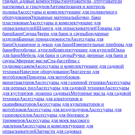
грядки
Садовые компостеры
Уничтожители, отпугиватели
насекомых и грызунов
Автоматизация и контроль
полива
Аксессуары и комплектующие для поливочного
оборудования
Укрывные материалы
Бочки, баки
пластиковые
Аксессуары и комплектующие для
опрыскивателей
Шланги для опрыскивателей
Товары для
бани
Бани
Сауны
Двери для бани и сауны
Бондарные
изделия
Банные принадлежности
Аксессуары для
бани
Оснащение и декор для бани
Измерительные приборы для
бани
Фитобочки, купели
Комплектующие для купелей
Окна
для бани
Мебель для бани и сауны
Ручки дверные для бани и
сауны
Эфирные масла
Спа-бассейны с
гидромассажем
Аксессуары и комплектующие для садовой
техники
Навесное оборудование
Двигатели для
мотоблоков
Прицепы для мотоблоков,
минитракторов
Аксессуары для газонной техники
Аксессуары
для цепных пил
Аксессуары для садовой техники
Аксессуары
для кусторезов, ножниц садовых
Моторные масла для садовой
техники
Аксессуары для аэратоторов и
скарификаторов
Аксессуары для культиваторов и
мотоблоков
Аксессуары для воздуходувок
Аксессуары для
газонокосилок
Аксессуары для бензокос и
триммеров
Аксессуары для моек высокого
давления
Аксессуары и комплектующие для
опрыскивателей
Запчасти для садовых