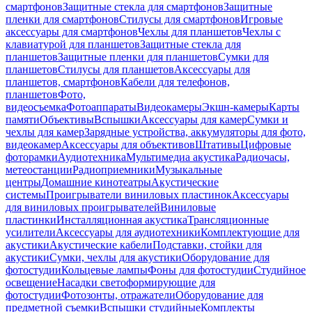
смартфонов
Защитные стекла для смартфонов
Защитные
пленки для смартфонов
Стилусы для смартфонов
Игровые
аксессуары для смартфонов
Чехлы для планшетов
Чехлы с
клавиатурой для планшетов
Защитные стекла для
планшетов
Защитные пленки для планшетов
Сумки для
планшетов
Стилусы для планшетов
Аксессуары для
планшетов, смартфонов
Кабели для телефонов,
планшетов
Фото,
видеосъемка
Фотоаппараты
Видеокамеры
Экшн-камеры
Карты
памяти
Объективы
Вспышки
Аксессуары для камер
Сумки и
чехлы для камер
Зарядные устройства, аккумуляторы для фото,
видеокамер
Аксессуары для объективов
Штативы
Цифровые
фоторамки
Аудиотехника
Мультимедиа акустика
Радиочасы,
метеостанции
Радиоприемники
Музыкальные
центры
Домашние кинотеатры
Акустические
системы
Проигрыватели виниловых пластинок
Аксессуары
для виниловых проигрывателей
Виниловые
пластинки
Инсталляционная акустика
Трансляционные
усилители
Аксессуары для аудиотехники
Комплектующие для
акустики
Акустические кабели
Подставки, стойки для
акустики
Сумки, чехлы для акустики
Оборудование для
фотостудии
Кольцевые лампы
Фоны для фотостудии
Студийное
освещение
Насадки светоформирующие для
фотостудии
Фотозонты, отражатели
Оборудование для
предметной съемки
Вспышки студийные
Комплекты