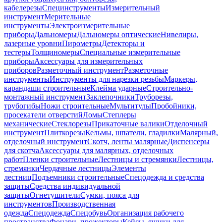
кабелерезы
Специнструменты
Измерительный
инструмент
Мерительные
инструменты
Электроизмерительные
приборы
Дальномеры
Дальномеры оптические
Нивелиры,
лазерные уровни
Пирометры
Детекторы и
тестеры
Толщиномеры
Специальные измерительные
приборы
Аксессуары для измерительных
приборов
Разметочный инструмент
Разметочные
инструменты
Инструменты для нарезки резьбы
Маркеры,
карандаши строительные
Клейма ударные
Строительно-
монтажный инструмент
Заклепочники
Труборезы,
трубогибы
Ножи строительные
Мультитулы
Пробойники,
просекатели отверстий
Ломы
Степлеры
механические
Стеклорезы
Прикаточные валики
Отделочный
инструмент
Плиткорезы
Кельмы, шпатели, гладилки
Малярный,
отделочный инструмент
Скотч, ленты малярные
Диспенсеры
для скотча
Аксессуары для малярных, отделочных
работ
Пленки строительные
Лестницы и стремянки
Лестницы,
стремянки
Чердачные лестницы
Элементы
лестниц
Подъемники строительные
Спецодежда и средства
защиты
Средства индивидуальной
защиты
Огнетушители
Сумки, пояса для
инструментов
Производственная
одежда
Спецодежда
Спецобувь
Организация рабочего
пространства
Фонари, прожекторы
Кейсы, ящики для