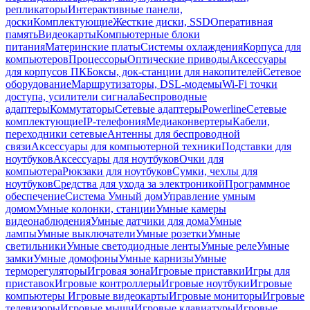
репликаторы
Интерактивные панели,
доски
Комплектующие
Жесткие диски, SSD
Оперативная
память
Видеокарты
Компьютерные блоки
питания
Материнские платы
Системы охлаждения
Корпуса для
компьютеров
Процессоры
Оптические приводы
Аксессуары
для корпусов ПК
Боксы, док-станции для накопителей
Сетевое
оборудование
Маршрутизаторы, DSL-модемы
Wi-Fi точки
доступа, усилители сигнала
Беспроводные
адаптеры
Коммутаторы
Сетевые адаптеры
Powerline
Сетевые
комплектующие
IP-телефония
Медиаконвертеры
Кабели,
переходники сетевые
Антенны для беспроводной
связи
Аксессуары для компьютерной техники
Подставки для
ноутбуков
Аксессуары для ноутбуков
Очки для
компьютера
Рюкзаки для ноутбуков
Сумки, чехлы для
ноутбуков
Средства для ухода за электроникой
Программное
обеспечение
Система Умный дом
Управление умным
домом
Умные колонки, станции
Умные камеры
видеонаблюдения
Умные датчики для дома
Умные
лампы
Умные выключатели
Умные розетки
Умные
светильники
Умные светодиодные ленты
Умные реле
Умные
замки
Умные домофоны
Умные карнизы
Умные
терморегуляторы
Игровая зона
Игровые приставки
Игры для
приставок
Игровые контроллеры
Игровые ноутбуки
Игровые
компьютеры
Игровые видеокарты
Игровые мониторы
Игровые
телевизоры
Игровые мыши
Игровые клавиатуры
Игровые