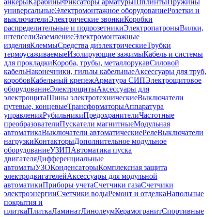
анкеры
Карабины
Фиксаторы арматуры
Шплинты
Пружины
универсальные
Электромонтажное оборудование
Розетки и
выключатели
Электрические звонки
Коробки
распределительные и подрозетники
Электропатроны
Вилки,
штепсели
Заземление
Электромонтажные
изделия
Клеммы
Средства диэлектрические
Трубки
термоусаживаемые
Изолирующие зажимы
Кабель и системы
для прокладки
Короба, трубы, металлорукав
Силовой
кабель
Наконечники, гильзы кабельные
Аксессуары для труб,
коробов
Кабельный крепеж
Арматура СИП
Электрощитовое
оборудование
Электрощиты
Аксессуары для
электрощита
Шины электротехнические
Выключатели
путевые, концевые
Трансформаторы
Аппаратура
управления
Рубильники
Предохранители
Частотные
преобразователи
Пускатели магнитные
Модульная
автоматика
Выключатели автоматические
Реле
Выключатели
нагрузки
Контакторы
Дополнительное модульное
оборудование
УЗИП
Автоматика пуска
двигателя
Дифференциальные
автоматы
УЗО
Конденсаторы
Комплексная защита
электродвигателей
Аксессуары для модульной
автоматики
Приборы учета
Счетчики газа
Счетчики
электроэнергии
Счетчики воды
Ремонт и отделка
Напольные
покрытия и
плитка
Плитка
Ламинат
Линолеум
Керамогранит
Спортивные