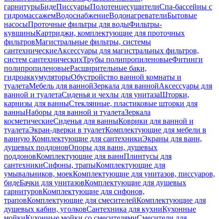
гарнитуры
Биде
Писсуары
Полотенцесушители
Спа-бассейны с
гидромассажем
Водоснабжение
Водонагреватели
Бытовые
насосы
Проточные фильтры для воды
Фильтры-
кувшины
Картриджи, комплектующие для проточных
фильтров
Магистральные фильтры, системы
сантехнические
Аксессуары для магистральных фильтров,
систем сантехнических
Трубы полипропиленовые
Фитинги
полипропиленовые
Расширительные баки,
гидроаккумуляторы
Обустройство ванной комнаты и
туалета
Мебель для ванной
Зеркала для ванной
Аксессуары для
ванной и туалета
Сиденья и чехлы для унитаза
Шторки,
карнизы для ванны
Стеклянные, пластиковые шторки для
ванны
Наборы для ванной и туалета
Зеркала
косметические
Сиденья для ванны
Коврики для ванной и
туалета
Экран-дверки в туалет
Комплектующие для мебели в
ванную
Комплектующие для сантехники
Экраны для ванн,
душевых поддонов
Опоры для ванн, душевых
поддонов
Комплектующие для ванн
Плинтусы для
сантехники
Сифоны, трапы
Комплектующие для
умывальников, моек
Комплектующие для унитазов, писсуаров,
биде
Бачки для унитазов
Комплектующие для душевых
гарнитуров
Комплектующие для сифонов,
трапов
Комплектующие для смесителей
Комплектующие для
душевых кабин, уголков
Сантехника для кухни
Кухонные
мойки
Кухонные мойки со смесителями
Смесители для