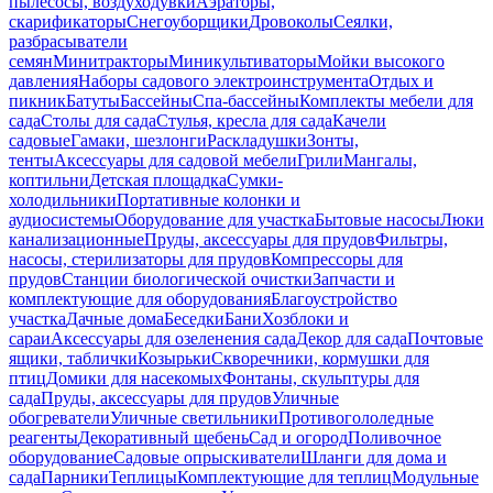
пылесосы, воздуходувки
Аэраторы,
скарификаторы
Снегоуборщики
Дровоколы
Сеялки,
разбрасыватели
семян
Минитракторы
Миникультиваторы
Мойки высокого
давления
Наборы садового электроинструмента
Отдых и
пикник
Батуты
Бассейны
Спа-бассейны
Комплекты мебели для
сада
Столы для сада
Стулья, кресла для сада
Качели
садовые
Гамаки, шезлонги
Раскладушки
Зонты,
тенты
Аксессуары для садовой мебели
Грили
Мангалы,
коптильни
Детская площадка
Сумки-
холодильники
Портативные колонки и
аудиосистемы
Оборудование для участка
Бытовые насосы
Люки
канализационные
Пруды, аксессуары для прудов
Фильтры,
насосы, стерилизаторы для прудов
Компрессоры для
прудов
Станции биологической очистки
Запчасти и
комплектующие для оборудования
Благоустройство
участка
Дачные дома
Беседки
Бани
Хозблоки и
сараи
Аксессуары для озеленения сада
Декор для сада
Почтовые
ящики, таблички
Козырьки
Скворечники, кормушки для
птиц
Домики для насекомых
Фонтаны, скульптуры для
сада
Пруды, аксессуары для прудов
Уличные
обогреватели
Уличные светильники
Противогололедные
реагенты
Декоративный щебень
Сад и огород
Поливочное
оборудование
Садовые опрыскиватели
Шланги для дома и
сада
Парники
Теплицы
Комплектующие для теплиц
Модульные