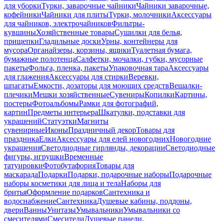
для уборки
Турки, заварочные чайники
Чайники заварочные,
кофейники
Чайники для плиты
Турки, молочники
Аксессуары
для чайников, электрочайников
Фильтры-
кувшины
Хозяйственные товары
Сушилки для белья,
прищепки
Гладильные доски
Урны, контейнеры для
мусора
Органайзеры, корзины, ящики
Туалетная бумага,
бумажные полотенца
Салфетки, мочалки, губки, мусорные
пакеты
Фольга, пленка, пакеты
Упаковочная тара
Аксессуары
для глажения
Аксессуары для стирки
Веревки,
шпагаты
Емкости, дозаторы для моющих средств
Вешалки-
плечики
Мешки хозяйственные
Сувениры
Копилки
Картины,
постеры
Фотоальбомы
Рамки для фотографий,
картин
Предметы интерьера
Шкатулки, подставки для
украшений
Статуэтки
Магниты
сувенирные
Иконы
Праздничный декор
Товары для
праздника
Елки
Аксессуары для елей новогодних
Новогодние
украшения
Светодиодные гирлянды, декорации
Светодиодные
фигуры, игрушки
Временные
татуировки
Фотобутафория
Товары для
маскарада
Подарки
Подарки, подарочные наборы
Подарочные
наборы косметики для лица и тела
Наборы для
бритья
Оформление подарков
Сантехника и
водоснабжение
Сантехника
Душевые кабины, поддоны,
двери
Ванны
Унитазы
Умывальники
Умывальники со
смесителями
Смесители
Душевые панели,