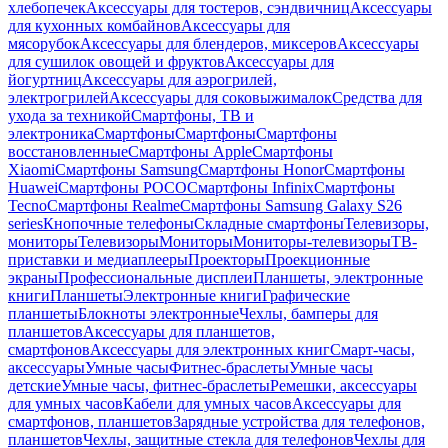
хлебопечек
Аксессуары для тостеров, сэндвичниц
Аксессуары
для кухонных комбайнов
Аксессуары для
мясорубок
Аксессуары для блендеров, миксеров
Аксессуары
для сушилок овощей и фруктов
Аксессуары для
йогуртниц
Аксессуары для аэрогрилей,
электрогрилей
Аксессуары для соковыжималок
Средства для
ухода за техникой
Смартфоны, ТВ и
электроника
Смартфоны
Смартфоны
Смартфоны
восстановленные
Смартфоны Apple
Смартфоны
Xiaomi
Смартфоны Samsung
Смартфоны Honor
Смартфоны
Huawei
Смартфоны POCO
Смартфоны Infinix
Смартфоны
Tecno
Смартфоны Realme
Смартфоны Samsung Galaxy S26
series
Кнопочные телефоны
Складные смартфоны
Телевизоры,
мониторы
Телевизоры
Мониторы
Мониторы-телевизоры
ТВ-
приставки и медиаплееры
Проекторы
Проекционные
экраны
Профессиональные дисплеи
Планшеты, электронные
книги
Планшеты
Электронные книги
Графические
планшеты
Блокноты электронные
Чехлы, бамперы для
планшетов
Аксессуары для планшетов,
смартфонов
Аксессуары для электронных книг
Смарт-часы,
аксессуары
Умные часы
Фитнес-браслеты
Умные часы
детские
Умные часы, фитнес-браслеты
Ремешки, аксессуары
для умных часов
Кабели для умных часов
Аксессуары для
смартфонов, планшетов
Зарядные устройства для телефонов,
планшетов
Чехлы, защитные стекла для телефонов
Чехлы для