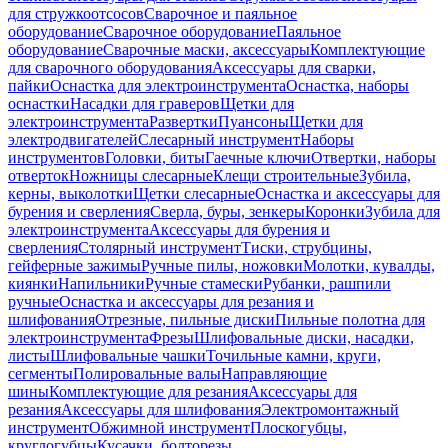
для стружкоотсосов
Сварочное и паяльное
оборудование
Сварочное оборудование
Паяльное
оборудование
Сварочные маски, аксессуары
Комплектующие
для сварочного оборудования
Аксессуары для сварки,
пайки
Оснастка для электроинструмента
Оснастка, наборы
оснастки
Насадки для граверов
Щетки для
электроинструмента
Развертки
Пуансоны
Щетки для
электродвигателей
Слесарный инструмент
Наборы
инструментов
Головки, биты
Гаечные ключи
Отвертки, наборы
отверток
Ножницы слесарные
Клещи строительные
Зубила,
керны, выколотки
Щетки слесарные
Оснастка и аксессуары для
бурения и сверления
Сверла, буры, зенкеры
Коронки
Зубила для
электроинструмента
Аксессуары для бурения и
сверления
Столярный инструмент
Тиски, струбцины,
гейферные зажимы
Ручные пилы, ножовки
Молотки, кувалды,
киянки
Напильники
Ручные стамески
Рубанки, рашпили
ручные
Оснастка и аксессуары для резания и
шлифования
Отрезные, пильные диски
Пильные полотна для
электроинструмента
Фрезы
Шлифовальные диски, насадки,
листы
Шлифовальные чашки
Точильные камни, круги,
сегменты
Полировальные валы
Направляющие
шины
Комплектующие для резания
Аксессуары для
резания
Аксессуары для шлифования
Электромонтажный
инструмент
Обжимной инструмент
Плоскогубцы,
круглогубцы
Кусачки, болторезы,