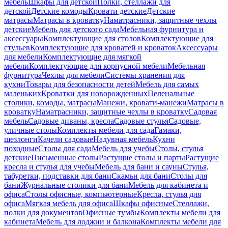
мебель
Шкафы для детской
Полки, стеллажи для
детской
Детские комоды
Кровати детские
Детские
матрасы
Матрасы в кроватку
Наматрасники, защитные чехлы
детские
Мебель для детского сада
Мебельная фурнитура и
аксессуары
Комплектующие для столов
Комплектующие для
стульев
Комплектующие для кроватей и кроваток
Аксессуары
для мебели
Комплектующие для мягкой
мебели
Комплектующие для корпусной мебели
Мебельная
фурнитура
Чехлы для мебели
Системы хранения для
кухни
Товары для безопасности детей
Мебель для самых
маленьких
Кроватки для новорожденных
Пеленальные
столики, комоды, матрасы
Манежи, кровати-манежи
Матрасы в
кроватку
Наматрасники, защитные чехлы в кроватку
Садовая
мебель
Садовые диваны, кресла
Садовые стулья
Садовые,
уличные столы
Комплекты мебели для сада
Гамаки,
шезлонги
Качели садовые
Надувная мебель
Кухни
походные
Столы для сада
Мебель для учебы
Столы, стулья
детские
Письменные столы
Растущие столы и парты
Растущие
кресла и стулья для учебы
Мебель для бани и сауны
Стулья,
табуретки, подставки для бани
Скамьи для бани
Столы для
бани
Журнальные столики для бани
Мебель для кабинета и
офиса
Столы офисные, компьютерные
Кресла, стулья для
офиса
Мягкая мебель для офиса
Шкафы офисные
Стеллажи,
полки для документов
Офисные тумбы
Комплекты мебели для
кабинета
Мебель для лоджии и балкона
Комплекты мебели для