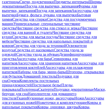
газетницы
Свечи, подсвечники
Предметы интерьера
Ширмы
декоративные
Посуда для выпечки, запекания
Формы для
выпечки, запекания
Посуда для запекания
Аксессуары для
выпечки
Бумага, фольга, рукава для выпечки
Бытовая
химия
Средства для стирки
Средства для посудомоечных
машин
Универсальные, специальные чистящие
средства
Чистящие средства для стекол и зеркал
Чистящие
средства для ванной и туалета
Чистящие средства для
кухни
Средства для мытья посуды
Чистящие средства для
мебели
Чистящие средства для напольных покрытий и
ковров
Средства для ухода за техникой
Освежители
воздуха
Средства от насекомых
Средства ухода за
одеждой
Средства ухода за обувью
Дезинфицирующие
средства
Аксессуары для бара
Сервировка для
напитков
Аксессуары для хранения напитков
Аксессуары для
приготовления коктейлей
Аксессуары для охлаждения
напитков
Наборы для бара, мини-бары
Штопоры, открывалки
для бутылок
Домашний текстиль
Подушки для
сна
Одеяла
Комплекты постельных
принадлежностей
Постельное белье
Пледы,
покрывала
Полотенца
Скатерти
Подушки декоративные
Маски,
беруши для сна
Наполнители для домашнего
текстиля
Ткани
Кухонные ножи, аксессуары
Ножи
Аксессуары
для кухонных ножей
Ножеточки и комплектующие
Ковры и
напольные покрытия
Ковры, циновки, шкуры
Ковры,