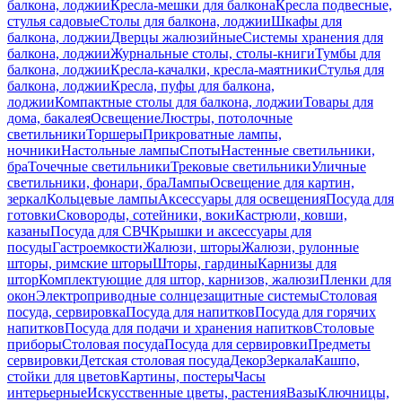
балкона, лоджии
Кресла-мешки для балкона
Кресла подвесные,
стулья садовые
Столы для балкона, лоджии
Шкафы для
балкона, лоджии
Дверцы жалюзийные
Системы хранения для
балкона, лоджии
Журнальные столы, столы-книги
Тумбы для
балкона, лоджии
Кресла-качалки, кресла-маятники
Стулья для
балкона, лоджии
Кресла, пуфы для балкона,
лоджии
Компактные столы для балкона, лоджии
Товары для
дома, бакалея
Освещение
Люстры, потолочные
светильники
Торшеры
Прикроватные лампы,
ночники
Настольные лампы
Споты
Настенные светильники,
бра
Точечные светильники
Трековые светильники
Уличные
светильники, фонари, бра
Лампы
Освещение для картин,
зеркал
Кольцевые лампы
Аксессуары для освещения
Посуда для
готовки
Сковороды, сотейники, воки
Кастрюли, ковши,
казаны
Посуда для СВЧ
Крышки и аксессуары для
посуды
Гастроемкости
Жалюзи, шторы
Жалюзи, рулонные
шторы, римские шторы
Шторы, гардины
Карнизы для
штор
Комплектующие для штор, карнизов, жалюзи
Пленки для
окон
Электроприводные солнцезащитные системы
Столовая
посуда, сервировка
Посуда для напитков
Посуда для горячих
напитков
Посуда для подачи и хранения напитков
Столовые
приборы
Столовая посуда
Посуда для сервировки
Предметы
сервировки
Детская столовая посуда
Декор
Зеркала
Кашпо,
стойки для цветов
Картины, постеры
Часы
интерьерные
Искусственные цветы, растения
Вазы
Ключницы,