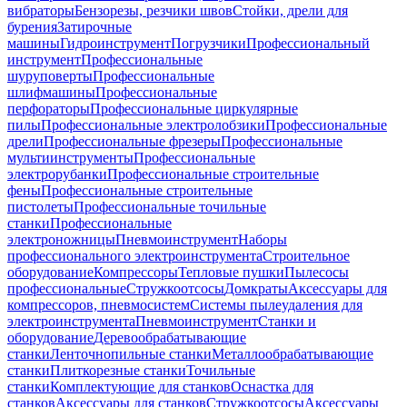
вибраторы
Бензорезы, резчики швов
Стойки, дрели для
бурения
Затирочные
машины
Гидроинструмент
Погрузчики
Профессиональный
инструмент
Профессиональные
шуруповерты
Профессиональные
шлифмашины
Профессиональные
перфораторы
Профессиональные циркулярные
пилы
Профессиональные электролобзики
Профессиональные
дрели
Профессиональные фрезеры
Профессиональные
мультиинструменты
Профессиональные
электрорубанки
Профессиональные строительные
фены
Профессиональные строительные
пистолеты
Профессиональные точильные
станки
Профессиональные
электроножницы
Пневмоинструмент
Наборы
профессионального электроинструмента
Строительное
оборудование
Компрессоры
Тепловые пушки
Пылесосы
профессиональные
Стружкоотсосы
Домкраты
Аксессуары для
компрессоров, пневмосистем
Системы пылеудаления для
электроинструмента
Пневмоинструмент
Станки и
оборудование
Деревообрабатывающие
станки
Ленточнопильные станки
Металлообрабатывающие
станки
Плиткорезные станки
Точильные
станки
Комплектующие для станков
Оснастка для
станков
Аксессуары для станков
Стружкоотсосы
Аксессуары