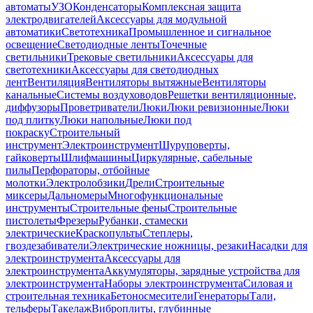
автоматы
УЗО
Конденсаторы
Комплексная защита
электродвигателей
Аксессуары для модульной
автоматики
Светотехника
Промышленное и сигнальное
освещение
Светодиодные ленты
Точечные
светильники
Трековые светильники
Аксессуары для
светотехники
Аксессуары для светодиодных
лент
Вентиляция
Вентиляторы вытяжные
Вентиляторы
канальные
Системы воздуховодов
Решетки вентиляционные,
диффузоры
Проветриватели
Люки
Люки ревизионные
Люки
под плитку
Люки напольные
Люки под
покраску
Строительный
инструмент
Электроинструмент
Шуруповерты,
гайковерты
Шлифмашины
Циркулярные, сабельные
пилы
Перфораторы, отбойные
молотки
Электролобзики
Дрели
Строительные
миксеры
Дальномеры
Многофункциональные
инструменты
Строительные фены
Строительные
пистолеты
Фрезеры
Рубанки, стамески
электрические
Краскопульты
Степлеры,
гвоздезабиватели
Электрические ножницы, резаки
Насадки для
электроинструмента
Аксессуары для
электроинструмента
Аккумуляторы, зарядные устройства для
электроинструмента
Наборы электроинструмента
Силовая и
строительная техника
Бетоносмесители
Генераторы
Тали,
тельферы
Такелаж
Виброплиты, глубинные