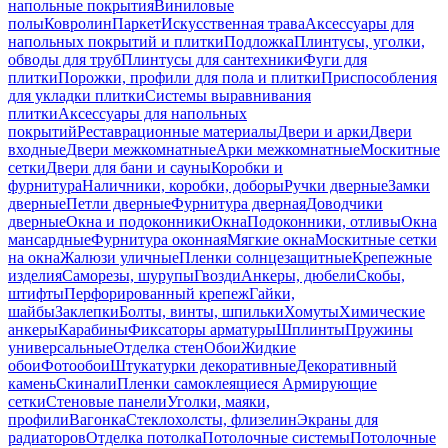
напольные покрытия
Виниловые
полы
Ковролин
Паркет
Искусственная трава
Аксессуары для
напольных покрытий и плитки
Подложка
Плинтусы, уголки,
обводы для труб
Плинтусы для сантехники
Фуги для
плитки
Порожки, профили для пола и плитки
Приспособления
для укладки плитки
Системы выравнивания
плитки
Аксессуары для напольных
покрытий
Реставрационные материалы
Двери и арки
Двери
входные
Двери межкомнатные
Арки межкомнатные
Москитные
сетки
Двери для бани и сауны
Коробки и
фурнитура
Наличники, коробки, доборы
Ручки дверные
Замки
дверные
Петли дверные
Фурнитура дверная
Доводчики
дверные
Окна и подоконники
Окна
Подоконники, отливы
Окна
мансардные
Фурнитура оконная
Мягкие окна
Москитные сетки
на окна
Жалюзи уличные
Пленки солнцезащитные
Крепежные
изделия
Саморезы, шурупы
Гвозди
Анкеры, дюбели
Скобы,
штифты
Перфорированный крепеж
Гайки,
шайбы
Заклепки
Болты, винты, шпильки
Хомуты
Химические
анкеры
Карабины
Фиксаторы арматуры
Шплинты
Пружины
универсальные
Отделка стен
Обои
Жидкие
обои
Фотообои
Штукатурки декоративные
Декоративный
камень
Скинали
Пленки самоклеящиеся
Армирующие
сетки
Стеновые панели
Уголки, маяки,
профили
Вагонка
Стеклохолсты, флизелин
Экраны для
радиаторов
Отделка потолка
Потолочные системы
Потолочные