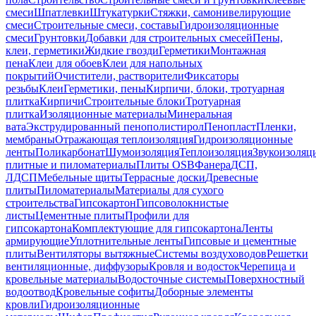
смеси
Шпатлевки
Штукатурки
Стяжки, самонивелирующие
смеси
Строительные смеси, составы
Гидроизоляционные
смеси
Грунтовки
Добавки для строительных смесей
Пены,
клеи, герметики
Жидкие гвозди
Герметики
Монтажная
пена
Клеи для обоев
Клеи для напольных
покрытий
Очистители, растворители
Фиксаторы
резьбы
Клеи
Герметики, пены
Кирпичи, блоки, тротуарная
плитка
Кирпичи
Строительные блоки
Тротуарная
плитка
Изоляционные материалы
Минеральная
вата
Экструдированный пенополистирол
Пенопласт
Пленки,
мембраны
Отражающая теплоизоляция
Гидроизоляционные
ленты
Поликарбонат
Шумоизоляция
Теплоизоляция
Звукоизоляц
плитные и пиломатериалы
Плиты OSB
Фанера
ДСП,
ЛДСП
Мебельные щиты
Террасные доски
Древесные
плиты
Пиломатериалы
Материалы для сухого
строительства
Гипсокартон
Гипсоволокнистые
листы
Цементные плиты
Профили для
гипсокартона
Комплектующие для гипсокартона
Ленты
армирующие
Уплотнительные ленты
Гипсовые и цементные
плиты
Вентиляторы вытяжные
Системы воздуховодов
Решетки
вентиляционные, диффузоры
Кровля и водосток
Черепица и
кровельные материалы
Водосточные системы
Поверхностный
водоотвод
Кровельные софиты
Доборные элементы
кровли
Гидроизоляционные