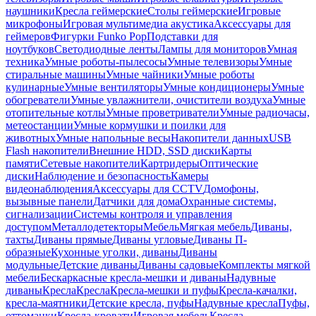
наушники
Кресла геймерские
Столы геймерские
Игровые
микрофоны
Игровая мультимедиа акустика
Аксессуары для
геймеров
Фигурки Funko Pop
Подставки для
ноутбуков
Светодиодные ленты
Лампы для мониторов
Умная
техника
Умные роботы-пылесосы
Умные телевизоры
Умные
стиральные машины
Умные чайники
Умные роботы
кулинарные
Умные вентиляторы
Умные кондиционеры
Умные
обогреватели
Умные увлажнители, очистители воздуха
Умные
отопительные котлы
Умные проветриватели
Умные радиочасы,
метеостанции
Умные кормушки и поилки для
животных
Умные напольные весы
Накопители данных
USB
Flash накопители
Внешние HDD, SSD диски
Карты
памяти
Сетевые накопители
Картридеры
Оптические
диски
Наблюдение и безопасность
Камеры
видеонаблюдения
Аксессуары для CCTV
Домофоны,
вызывные панели
Датчики для дома
Охранные системы,
сигнализации
Системы контроля и управления
доступом
Металлодетекторы
Мебель
Мягкая мебель
Диваны,
тахты
Диваны прямые
Диваны угловые
Диваны П-
образные
Кухонные уголки, диваны
Диваны
модульные
Детские диваны
Диваны садовые
Комплекты мягкой
мебели
Бескаркасные кресла-мешки и диваны
Надувные
диваны
Кресла
Кресла
Кресла-мешки и пуфы
Кресла-качалки,
кресла-маятники
Детские кресла, пуфы
Надувные кресла
Пуфы,
оттоманки
Кресла-кровати
Игровая мебель
Кресла