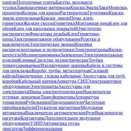
панели
Потолочные плиты
Багеты, молдинги,
уголки
Лакокрасочные материалы
Краски
Эмали
Лаки
Морилки,
пропитки
Колеры для краски
Растворители
Грунтовки
Краски,
эмали аэрозольные
Краски, эмали
Пены, клеи,
герметики
Жидкие гвозди
Герметики
Монтажная пена
Клеи для
обоев
Клеи для напольных покрытий
Очистители,
растворители
Фиксаторы резьбы
Клеи
Герметики,
пены
Электромонтажное оборудование
Розетки и
выключатели
Электрические звонки
Коробки
распределительные и подрозетники
Электропатроны
Вилки,
штепсели
Молниеприемники
Заземление
Электромонтажные
изделия
Клеммы
Средства диэлектрические
Трубки
термоусаживаемые
Изолирующие зажимы
Кабель и системы
для прокладки
Короба, трубы, металлорукав
Силовой
кабель
Наконечники, гильзы кабельные
Аксессуары для труб,
коробов
Кабельный крепеж
Арматура СИП
Электрощитовое
оборудование
Электрощиты
Аксессуары для
электрощита
Шины электротехнические
Выключатели
путевые, концевые
Трансформаторы
Аппаратура
управления
Рубильники
Предохранители
Частотные
преобразователи
Пускатели магнитные
Модульная
автоматика
Выключатели автоматические
Реле
Выключатели
нагрузки
Контакторы
Дополнительное модульное
оборудование
УЗИП
Автоматика пуска
двигателя
Дифференциальные