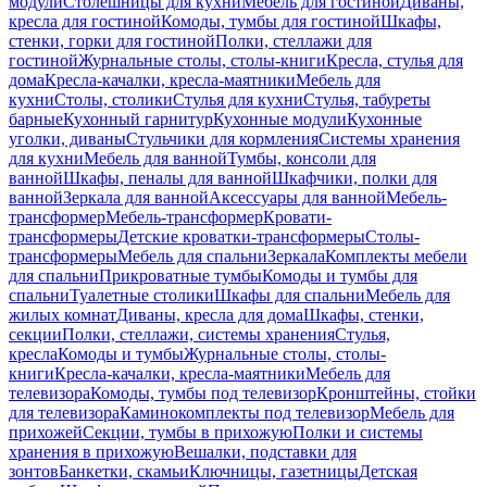
модули
Столешницы для кухни
Мебель для гостиной
Диваны,
кресла для гостиной
Комоды, тумбы для гостиной
Шкафы,
стенки, горки для гостиной
Полки, стеллажи для
гостиной
Журнальные столы, столы-книги
Кресла, стулья для
дома
Кресла-качалки, кресла-маятники
Мебель для
кухни
Столы, столики
Стулья для кухни
Стулья, табуреты
барные
Кухонный гарнитур
Кухонные модули
Кухонные
уголки, диваны
Стульчики для кормления
Системы хранения
для кухни
Мебель для ванной
Тумбы, консоли для
ванной
Шкафы, пеналы для ванной
Шкафчики, полки для
ванной
Зеркала для ванной
Аксессуары для ванной
Мебель-
трансформер
Мебель-трансформер
Кровати-
трансформеры
Детские кроватки-трансформеры
Столы-
трансформеры
Мебель для спальни
Зеркала
Комплекты мебели
для спальни
Прикроватные тумбы
Комоды и тумбы для
спальни
Туалетные столики
Шкафы для спальни
Мебель для
жилых комнат
Диваны, кресла для дома
Шкафы, стенки,
секции
Полки, стеллажи, системы хранения
Стулья,
кресла
Комоды и тумбы
Журнальные столы, столы-
книги
Кресла-качалки, кресла-маятники
Мебель для
телевизора
Комоды, тумбы под телевизор
Кронштейны, стойки
для телевизора
Каминокомплекты под телевизор
Мебель для
прихожей
Секции, тумбы в прихожую
Полки и системы
хранения в прихожую
Вешалки, подставки для
зонтов
Банкетки, скамьи
Ключницы, газетницы
Детская