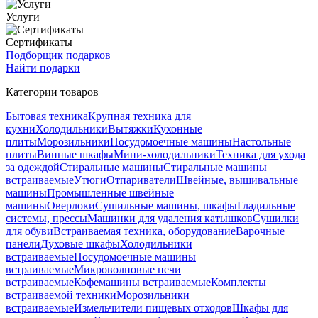
Услуги
Сертификаты
Подборщик подарков
Найти подарки
Категории товаров
Бытовая техника
Крупная техника для
кухни
Холодильники
Вытяжки
Кухонные
плиты
Морозильники
Посудомоечные машины
Настольные
плиты
Винные шкафы
Мини-холодильники
Техника для ухода
за одеждой
Стиральные машины
Стиральные машины
встраиваемые
Утюги
Отпариватели
Швейные, вышивальные
машины
Промышленные швейные
машины
Оверлоки
Сушильные машины, шкафы
Гладильные
системы, прессы
Машинки для удаления катышков
Сушилки
для обуви
Встраиваемая техника, оборудование
Варочные
панели
Духовые шкафы
Холодильники
встраиваемые
Посудомоечные машины
встраиваемые
Микроволновые печи
встраиваемые
Кофемашины встраиваемые
Комплекты
встраиваемой техники
Морозильники
встраиваемые
Измельчители пищевых отходов
Шкафы для