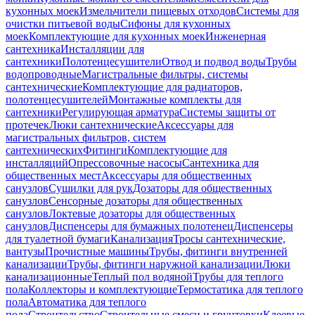
кухонных моек
Измельчители пищевых отходов
Системы для
очистки питьевой воды
Сифоны для кухонных
моек
Комплектующие для кухонных моек
Инженерная
сантехника
Инсталляции для
сантехники
Полотенцесушители
Отвод и подвод воды
Трубы
водопроводные
Магистральные фильтры, системы
сантехнические
Комплектующие для радиаторов,
полотенцесушителей
Монтажные комплекты для
сантехники
Регулирующая арматура
Системы защиты от
протечек
Люки сантехнические
Аксессуары для
магистральных фильтров, систем
сантехнических
Фитинги
Комплектующие для
инсталляций
Опрессовочные насосы
Сантехника для
общественных мест
Аксессуары для общественных
санузлов
Сушилки для рук
Дозаторы для общественных
санузлов
Сенсорные дозаторы для общественных
санузлов
Локтевые дозаторы для общественных
санузлов
Диспенсеры для бумажных полотенец
Диспенсеры
для туалетной бумаги
Канализация
Тросы сантехнические,
вантузы
Прочистные машины
Трубы, фитинги внутренней
канализации
Трубы, фитинги наружной канализации
Люки
канализационные
Теплый пол водяной
Трубы для теплого
пола
Коллекторы и комплектующие
Термостатика для теплого
пола
Автоматика для теплого
пола
Строительство
Строительные смеси и грунтовки
Клеевые