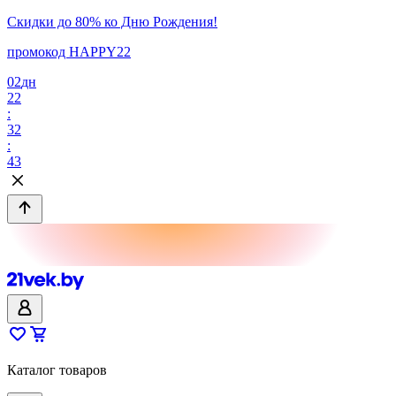
Скидки до 80% ко Дню Рождения!
промокод HAPPY22
02
дн
22
:
32
:
43
Каталог товаров