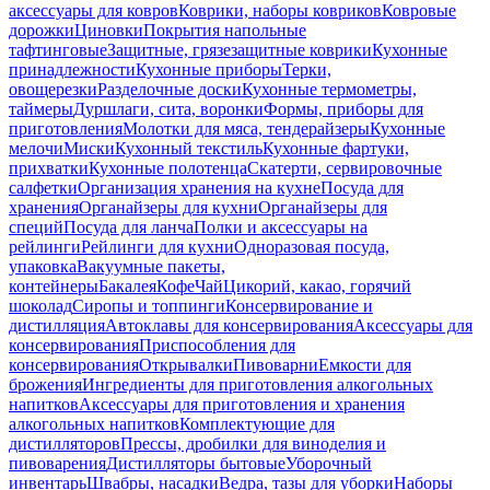
аксессуары для ковров
Коврики, наборы ковриков
Ковровые
дорожки
Циновки
Покрытия напольные
тафтинговые
Защитные, грязезащитные коврики
Кухонные
принадлежности
Кухонные приборы
Терки,
овощерезки
Разделочные доски
Кухонные термометры,
таймеры
Дуршлаги, сита, воронки
Формы, приборы для
приготовления
Молотки для мяса, тендерайзеры
Кухонные
мелочи
Миски
Кухонный текстиль
Кухонные фартуки,
прихватки
Кухонные полотенца
Скатерти, сервировочные
салфетки
Организация хранения на кухне
Посуда для
хранения
Органайзеры для кухни
Органайзеры для
специй
Посуда для ланча
Полки и аксессуары на
рейлинги
Рейлинги для кухни
Одноразовая посуда,
упаковка
Вакуумные пакеты,
контейнеры
Бакалея
Кофе
Чай
Цикорий, какао, горячий
шоколад
Сиропы и топпинги
Консервирование и
дистилляция
Автоклавы для консервирования
Аксессуары для
консервирования
Приспособления для
консервирования
Открывалки
Пивоварни
Емкости для
брожения
Ингредиенты для приготовления алкогольных
напитков
Аксессуары для приготовления и хранения
алкогольных напитков
Комплектующие для
дистилляторов
Прессы, дробилки для виноделия и
пивоварения
Дистилляторы бытовые
Уборочный
инвентарь
Швабры, насадки
Ведра, тазы для уборки
Наборы