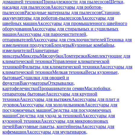
домашней техники
Принадлежности для пылесосов
Щетки,
насадки для пылесосов
Аксессуары для роботов-
пылесосов
Расходные материалы для пылесосов
Станции,
аккумуляторы для роботов-пылесосов
Аксессуары для
швейных машин
Аксессуары для промышленного швейного
оборудования
Аксессуары для стиральных и сушильных
машин
Аксессуары для пароочистителей,
отпаривателей
Аксессуары для стеклоочистителей
Техника для
измельчения продуктов
Блендеры
Кухонные комбайны,
измельчители
Планетарные
миксеры
Миксеры
Мясорубки
Ломтерезки
Комплектующие для
климатической техники
Управление климатической
техникой
Фильтры для климатической техники
Аксессуары для
климатической техники
Мелкая техника
Весы кухонные,
бытовые
Сушилки для овощей и
фруктов
Вакууматоры
Открывалки,
картофелечистки
Проращиватели семян
Маслобойки,
сепараторы бытовые
Аксессуары для крупной
техники
Аксессуары для вытяжек
Аксессуары для плит и
духовок
Аксессуары для холодильников
Аксессуары для
посудомоечных машин
Средства для посудомоечных
машин
Средства для ухода за техникой
Аксессуары для
кухонной техники
Аксессуары для микроволновых
печей
Вакуумные пакеты, контейнеры
Аксессуары для
кофемашин
Аксессуары для мультиварок,