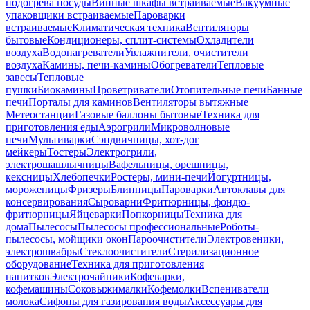
подогрева посуды
Винные шкафы встраиваемые
Вакуумные
упаковщики встраиваемые
Пароварки
встраиваемые
Климатическая техника
Вентиляторы
бытовые
Кондиционеры, сплит-системы
Охладители
воздуха
Водонагреватели
Увлажнители, очистители
воздуха
Камины, печи-камины
Обогреватели
Тепловые
завесы
Тепловые
пушки
Биокамины
Проветриватели
Отопительные печи
Банные
печи
Порталы для каминов
Вентиляторы вытяжные
Метеостанции
Газовые баллоны бытовые
Техника для
приготовления еды
Аэрогрили
Микроволновые
печи
Мультиварки
Сэндвичницы, хот-дог
мейкеры
Тостеры
Электрогрили,
электрошашлычницы
Вафельницы, орешницы,
кексницы
Хлебопечки
Ростеры, мини-печи
Йогуртницы,
мороженицы
Фризеры
Блинницы
Пароварки
Автоклавы для
консервирования
Сыроварни
Фритюрницы, фондю-
фритюрницы
Яйцеварки
Попкорницы
Техника для
дома
Пылесосы
Пылесосы профессиональные
Роботы-
пылесосы, мойщики окон
Пароочистители
Электровеники,
электрошвабры
Стеклоочистители
Стерилизационное
оборудование
Техника для приготовления
напитков
Электрочайники
Кофеварки,
кофемашины
Соковыжималки
Кофемолки
Вспениватели
молока
Сифоны для газирования воды
Аксессуары для