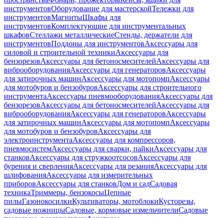
инструментов
Оборудование для мастерской
Тележки для
инструментов
Магниты
Шкафы для
инструментов
Комплектующие для инструментальных
шкафов
Стеллажи металлические
Стенды, держатели для
инструментов
Поддоны для инструментов
Аксессуары для
силовой и строительной техники
Аксессуары для
бензорезов
Аксессуары для бетоносмесителей
Аксессуары для
виброоборудования
Аксессуары для генераторов
Аксессуары
для затирочных машин
Аксессуары для мотопомп
Аксессуары
для мотобуров и бензобуров
Аксессуары для строительного
инструмента
Аксессуары пневмооборудования
Аксессуары для
бензорезов
Аксессуары для бетоносмесителей
Аксессуары для
виброоборудования
Аксессуары для генераторов
Аксессуары
для затирочных машин
Аксессуары для мотопомп
Аксессуары
для мотобуров и бензобуров
Аксессуары для
электроинструмента
Аксессуары для компрессоров,
пневмосистем
Аксессуары для сварки, пайки
Аксессуары для
станков
Аксессуары для стружкоотсосов
Аксессуары для
бурения и сверления
Аксессуары для резания
Аксессуары для
шлифования
Аксессуары для измерительных
приборов
Аксессуары для станков
Дом и сад
Садовая
техника
Триммеры, бензокосы
Цепные
пилы
Газонокосилки
Культиваторы, мотоблоки
Кусторезы,
садовые ножницы
Садовые, кормовые измельчители
Садовые