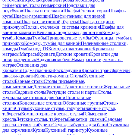
геймерские
Столы геймерские
Подставки для
ноутбуков
Шкафы и стеллажи
Шкафы
Стенки, горки
Шкафы-
купе
Шкафы-гармошки
Шкафы-пеналы для жилой
комнаты
Шкафы с витриной, буфеты
Шкафы, секции в
прихожую
Полки, стеллажи, системы хранения
Шкафы для
ванной комнаты
Вешалки, подставки для зонтов
Комоды,
тумбы
Комоды
Тумбы
Прикроватные тумбы
Обувницы, тумбы в
прихожую
Комоды, тумбы для ванной
Пеленальные столики,
комоды
Тумбы под ТВ
Комоды пластиковые
Кровати и
матрасы
Матрасы
Кровати
Детские кровати
Кроватки для
новорожденных
Надувная мебель
Наматрасники, чехлы на
матрас
Основания для
кроватей
Подматрасники
Раскладушки
Кровати-трансформеры,
шкафы-кровати
Кровати-домики
Столы
Кухонные
столы
Барные столы
Столы письменные,
компьютерные
Детские столы
Туалетные столики
Журнальные
столы
Садовые столы
Растущие столы и парты
Столы,
журнальные столики для бани
Приставные
столики
Консольные столики
Обеденные группы
Столы-
книги
Стулья
Кухонные стулья, табуреты
Барные стулья,
табуреты
Компьютерные кресла, стулья
Геймерские
кресла
Детские стулья, табуреты
Банкетки, скамьи
Садовые
кресла, стулья, табуреты
Стулья, табуреты для бани
Стульчики
для кормления
Кухня
Кухонный гарнитур
Кухонные