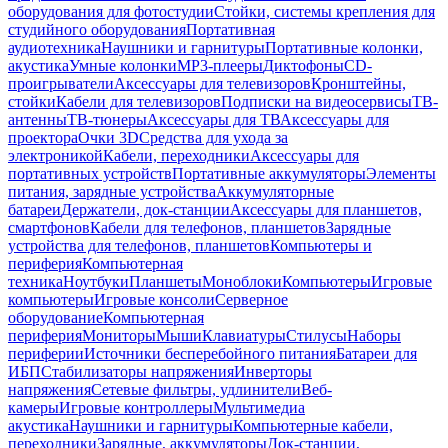
оборудования для фотостудии
Стойки, системы крепления для
студийного оборудования
Портативная
аудиотехника
Наушники и гарнитуры
Портативные колонки,
акустика
Умные колонки
MP3-плееры
Диктофоны
CD-
проигрыватели
Аксессуары для телевизоров
Кронштейны,
стойки
Кабели для телевизоров
Подписки на видеосервисы
ТВ-
антенны
ТВ-тюнеры
Аксессуары для ТВ
Аксессуары для
проектора
Очки 3D
Средства для ухода за
электроникой
Кабели, переходники
Аксессуары для
портативных устройств
Портативные аккумуляторы
Элементы
питания, зарядные устройства
Аккумуляторные
батареи
Держатели, док-станции
Аксессуары для планшетов,
смартфонов
Кабели для телефонов, планшетов
Зарядные
устройства для телефонов, планшетов
Компьютеры и
периферия
Компьютерная
техника
Ноутбуки
Планшеты
Моноблоки
Компьютеры
Игровые
компьютеры
Игровые консоли
Серверное
оборудование
Компьютерная
периферия
Мониторы
Мыши
Клавиатуры
Стилусы
Наборы
периферии
Источники бесперебойного питания
Батареи для
ИБП
Стабилизаторы напряжения
Инверторы
напряжения
Сетевые фильтры, удлинители
Веб-
камеры
Игровые контроллеры
Мультимедиа
акустика
Наушники и гарнитуры
Компьютерные кабели,
переходники
Зарядные, аккумуляторы
Док-станции,