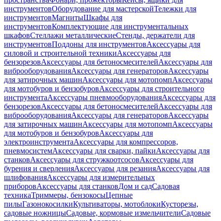
инструментов
Оборудование для мастерской
Тележки для
инструментов
Магниты
Шкафы для
инструментов
Комплектующие для инструментальных
шкафов
Стеллажи металлические
Стенды, держатели для
инструментов
Поддоны для инструментов
Аксессуары для
силовой и строительной техники
Аксессуары для
бензорезов
Аксессуары для бетоносмесителей
Аксессуары для
виброоборудования
Аксессуары для генераторов
Аксессуары
для затирочных машин
Аксессуары для мотопомп
Аксессуары
для мотобуров и бензобуров
Аксессуары для строительного
инструмента
Аксессуары пневмооборудования
Аксессуары для
бензорезов
Аксессуары для бетоносмесителей
Аксессуары для
виброоборудования
Аксессуары для генераторов
Аксессуары
для затирочных машин
Аксессуары для мотопомп
Аксессуары
для мотобуров и бензобуров
Аксессуары для
электроинструмента
Аксессуары для компрессоров,
пневмосистем
Аксессуары для сварки, пайки
Аксессуары для
станков
Аксессуары для стружкоотсосов
Аксессуары для
бурения и сверления
Аксессуары для резания
Аксессуары для
шлифования
Аксессуары для измерительных
приборов
Аксессуары для станков
Дом и сад
Садовая
техника
Триммеры, бензокосы
Цепные
пилы
Газонокосилки
Культиваторы, мотоблоки
Кусторезы,
садовые ножницы
Садовые, кормовые измельчители
Садовые