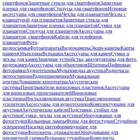
смартфонов
Защитные стекла для смартфонов
Защитные
пленки для смартфонов
Стилусы для смартфонов
Игровые
аксессуары для смартфонов
Чехлы для планшетов
Чехлы с
клавиатурой для планшетов
Защитные стекла для
планшетов
Защитные пленки для планшетов
Сумки для
планшетов
Стилусы для планшетов
Аксессуары для
планшетов, смартфонов
Кабели для телефонов,
планшетов
Фото,
видеосъемка
Фотоаппараты
Видеокамеры
Экшн-камеры
Карты
памяти
Объективы
Вспышки
Аксессуары для камер
Сумки и
чехлы для камер
Зарядные устройства, аккумуляторы для фото,
видеокамер
Аксессуары для объективов
Штативы
Цифровые
фоторамки
Аудиотехника
Мультимедиа акустика
Радиочасы,
метеостанции
Радиоприемники
Музыкальные
центры
Домашние кинотеатры
Акустические
системы
Проигрыватели виниловых пластинок
Аксессуары
для виниловых проигрывателей
Виниловые
пластинки
Инсталляционная акустика
Трансляционные
усилители
Аксессуары для аудиотехники
Комплектующие для
акустики
Акустические кабели
Подставки, стойки для
акустики
Сумки, чехлы для акустики
Оборудование для
фотостудии
Кольцевые лампы
Фоны для фотостудии
Студийное
освещение
Насадки светоформирующие для
фотостудии
Фотозонты, отражатели
Оборудование для
предметной съемки
Вспышки студийные
Комплекты