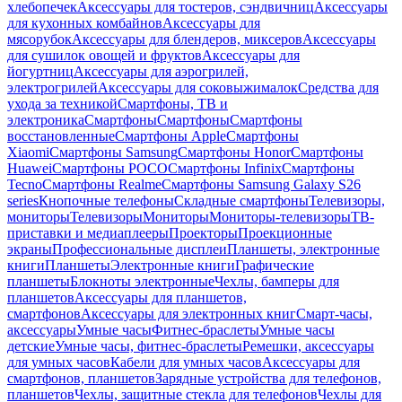
хлебопечек
Аксессуары для тостеров, сэндвичниц
Аксессуары
для кухонных комбайнов
Аксессуары для
мясорубок
Аксессуары для блендеров, миксеров
Аксессуары
для сушилок овощей и фруктов
Аксессуары для
йогуртниц
Аксессуары для аэрогрилей,
электрогрилей
Аксессуары для соковыжималок
Средства для
ухода за техникой
Смартфоны, ТВ и
электроника
Смартфоны
Смартфоны
Смартфоны
восстановленные
Смартфоны Apple
Смартфоны
Xiaomi
Смартфоны Samsung
Смартфоны Honor
Смартфоны
Huawei
Смартфоны POCO
Смартфоны Infinix
Смартфоны
Tecno
Смартфоны Realme
Смартфоны Samsung Galaxy S26
series
Кнопочные телефоны
Складные смартфоны
Телевизоры,
мониторы
Телевизоры
Мониторы
Мониторы-телевизоры
ТВ-
приставки и медиаплееры
Проекторы
Проекционные
экраны
Профессиональные дисплеи
Планшеты, электронные
книги
Планшеты
Электронные книги
Графические
планшеты
Блокноты электронные
Чехлы, бамперы для
планшетов
Аксессуары для планшетов,
смартфонов
Аксессуары для электронных книг
Смарт-часы,
аксессуары
Умные часы
Фитнес-браслеты
Умные часы
детские
Умные часы, фитнес-браслеты
Ремешки, аксессуары
для умных часов
Кабели для умных часов
Аксессуары для
смартфонов, планшетов
Зарядные устройства для телефонов,
планшетов
Чехлы, защитные стекла для телефонов
Чехлы для