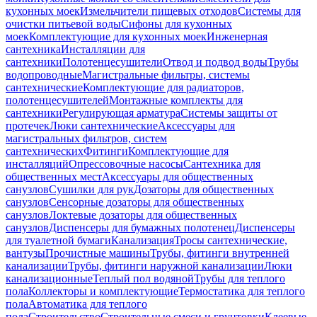
кухонных моек
Измельчители пищевых отходов
Системы для
очистки питьевой воды
Сифоны для кухонных
моек
Комплектующие для кухонных моек
Инженерная
сантехника
Инсталляции для
сантехники
Полотенцесушители
Отвод и подвод воды
Трубы
водопроводные
Магистральные фильтры, системы
сантехнические
Комплектующие для радиаторов,
полотенцесушителей
Монтажные комплекты для
сантехники
Регулирующая арматура
Системы защиты от
протечек
Люки сантехнические
Аксессуары для
магистральных фильтров, систем
сантехнических
Фитинги
Комплектующие для
инсталляций
Опрессовочные насосы
Сантехника для
общественных мест
Аксессуары для общественных
санузлов
Сушилки для рук
Дозаторы для общественных
санузлов
Сенсорные дозаторы для общественных
санузлов
Локтевые дозаторы для общественных
санузлов
Диспенсеры для бумажных полотенец
Диспенсеры
для туалетной бумаги
Канализация
Тросы сантехнические,
вантузы
Прочистные машины
Трубы, фитинги внутренней
канализации
Трубы, фитинги наружной канализации
Люки
канализационные
Теплый пол водяной
Трубы для теплого
пола
Коллекторы и комплектующие
Термостатика для теплого
пола
Автоматика для теплого
пола
Строительство
Строительные смеси и грунтовки
Клеевые