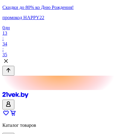
Скидки до 80% ко Дню Рождения!
промокод HAPPY22
0
дн
13
:
34
:
35
Каталог товаров