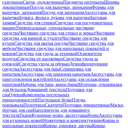
газетницы
Свечи, подсвечники
Предметы интерьера
Ширмы
декоративные
Посуда для выпечки, запекания
Формы для
выпечки, запекания
Посуда для запекания
Аксессуары для
выпечки
Бумага, фольга, рукава для выпечки
Бытовая
химия
Средства для стирки
Средства для посудомоечных
машин
Универсальные, специальные чистящие
средства
Чистящие средства для стекол и зеркал
Чистящие
средства для ванной и туалета
Чистящие средства для
кухни
Средства для мытья посуды
Чистящие средства для
мебели
Чистящие средства для напольных покрытий и
ковров
Средства для ухода за техникой
Освежители
воздуха
Средства от насекомых
Средства ухода за
одеждой
Средства ухода за обувью
Дезинфицирующие
средства
Аксессуары для бара
Сервировка для
напитков
Аксессуары для хранения напитков
Аксессуары для
приготовления коктейлей
Аксессуары для охлаждения
напитков
Наборы для бара, мини-бары
Штопоры, открывалки
для бутылок
Домашний текстиль
Подушки для
сна
Одеяла
Комплекты постельных
принадлежностей
Постельное белье
Пледы,
покрывала
Полотенца
Скатерти
Подушки декоративные
Маски,
беруши для сна
Наполнители для домашнего
текстиля
Ткани
Кухонные ножи, аксессуары
Ножи
Аксессуары
для кухонных ножей
Ножеточки и комплектующие
Ковры и
напольные покрытия
Ковры, циновки, шкуры
Ковры,