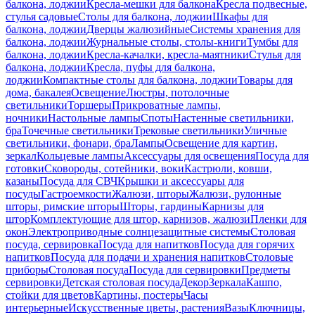
балкона, лоджии
Кресла-мешки для балкона
Кресла подвесные,
стулья садовые
Столы для балкона, лоджии
Шкафы для
балкона, лоджии
Дверцы жалюзийные
Системы хранения для
балкона, лоджии
Журнальные столы, столы-книги
Тумбы для
балкона, лоджии
Кресла-качалки, кресла-маятники
Стулья для
балкона, лоджии
Кресла, пуфы для балкона,
лоджии
Компактные столы для балкона, лоджии
Товары для
дома, бакалея
Освещение
Люстры, потолочные
светильники
Торшеры
Прикроватные лампы,
ночники
Настольные лампы
Споты
Настенные светильники,
бра
Точечные светильники
Трековые светильники
Уличные
светильники, фонари, бра
Лампы
Освещение для картин,
зеркал
Кольцевые лампы
Аксессуары для освещения
Посуда для
готовки
Сковороды, сотейники, воки
Кастрюли, ковши,
казаны
Посуда для СВЧ
Крышки и аксессуары для
посуды
Гастроемкости
Жалюзи, шторы
Жалюзи, рулонные
шторы, римские шторы
Шторы, гардины
Карнизы для
штор
Комплектующие для штор, карнизов, жалюзи
Пленки для
окон
Электроприводные солнцезащитные системы
Столовая
посуда, сервировка
Посуда для напитков
Посуда для горячих
напитков
Посуда для подачи и хранения напитков
Столовые
приборы
Столовая посуда
Посуда для сервировки
Предметы
сервировки
Детская столовая посуда
Декор
Зеркала
Кашпо,
стойки для цветов
Картины, постеры
Часы
интерьерные
Искусственные цветы, растения
Вазы
Ключницы,