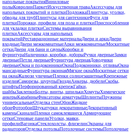
напольные покрытия
Виниловые
полы
Ковролин
Паркет
Искусственная трава
Аксессуары для
напольных покрытий и плитки
Подложка
Плинтусы, уголки,
обводы для труб
Плинтусы для сантехники
Фуги для
плитки
Порожки, профили для пола и плитки
Приспособления
для укладки плитки
Системы выравнивания
плитки
Аксессуары для напольных
покрытий
Реставрационные материалы
Двери и арки
Двери
входные
Двери межкомнатные
Арки межкомнатные
Москитные
сетки
Двери для бани и сауны
Коробки и
фурнитура
Наличники, коробки, доборы
Ручки дверные
Замки
дверные
Петли дверные
Фурнитура дверная
Доводчики
дверные
Окна и подоконники
Окна
Подоконники, отливы
Окна
мансардные
Фурнитура оконная
Мягкие окна
Москитные сетки
на окна
Жалюзи уличные
Пленки солнцезащитные
Крепежные
изделия
Саморезы, шурупы
Гвозди
Анкеры, дюбели
Скобы,
штифты
Перфорированный крепеж
Гайки,
шайбы
Заклепки
Болты, винты, шпильки
Хомуты
Химические
анкеры
Карабины
Фиксаторы арматуры
Шплинты
Пружины
универсальные
Отделка стен
Обои
Жидкие
обои
Фотообои
Штукатурки декоративные
Декоративный
камень
Скинали
Пленки самоклеящиеся
Армирующие
сетки
Стеновые панели
Уголки, маяки,
профили
Вагонка
Стеклохолсты, флизелин
Экраны для
радиаторов
Отделка потолка
Потолочные системы
Потолочные