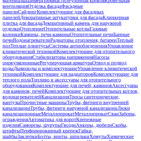
материалы
Шифер
Профнастил
Рулонная кровля
Кровельная
вентиляция
Отделка фасада
Фасадные
панели
Сайдинг
Комплектующие для фасадных
панелей
Декоративные штукатурки для фасада
Клинкерная
плитка для фасада
Декоративный камень для наружной
отделки
Отопление
Отопительные котлы
Газовые
колонки
Камины, печи-камины
Отопительные печи
Банные
печи
Водонагреватели
Радиаторы отопления, батареи
Теплый
пол
Теплые плинтусы
Системы антиобледенения
Управление
климатической техникой
Комплектующие для отопительного
оборудования
Стабилизаторы напряжения
Насосы
циркуляционные
Регулирующая арматура
Отвод и подвод
воды
Дымоходы и комплектующие
Управление климатической
техникой
Комплектующие для радиаторов
Комплектующие для
теплого пола
Топливо и аксессуары для отопительного
оборудования
Комплектующие для печей, каминов
Аксессуары
для каминов, печей
Комплектующие для отопительных котлов,
водонагревателей
Канализация
Тросы сантехнические,
вантузы
Прочистные машины
Трубы, фитинги внутренней
канализации
Трубы, фитинги наружной канализации
Люки
канализационные
Металлопрокат
Металлопрокат
Сваи
Заборы,
ограждения
Автоматика для ворот
Крепежные
изделия
Саморезы, шурупы
Гвозди
Анкеры, дюбели
Скобы,
штифты
Перфорированный крепеж
Гайки,
шайбы
Заклепки
Болты, винты, шпильки
Хомуты
Химические