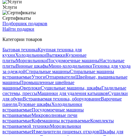
Услуги
Сертификаты
Подборщик подарков
Найти подарки
Категории товаров
Бытовая техника
Крупная техника для
кухни
Холодильники
Вытяжки
Кухонные
плиты
Морозильники
Посудомоечные машины
Настольные
плиты
Винные шкафы
Мини-холодильники
Техника для ухода
за одеждой
Стиральные машины
Стиральные машины
встраиваемые
Утюги
Отпариватели
Швейные, вышивальные
машины
Промышленные швейные
машины
Оверлоки
Сушильные машины, шкафы
Гладильные
системы, прессы
Машинки для удаления катышков
Сушилки
для обуви
Встраиваемая техника, оборудование
Варочные
панели
Духовые шкафы
Холодильники
встраиваемые
Посудомоечные машины
встраиваемые
Микроволновые печи
встраиваемые
Кофемашины встраиваемые
Комплекты
встраиваемой техники
Морозильники
встраиваемые
Измельчители пищевых отходов
Шкафы для