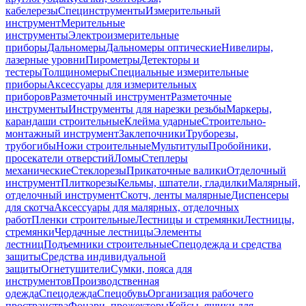
кабелерезы
Специнструменты
Измерительный
инструмент
Мерительные
инструменты
Электроизмерительные
приборы
Дальномеры
Дальномеры оптические
Нивелиры,
лазерные уровни
Пирометры
Детекторы и
тестеры
Толщиномеры
Специальные измерительные
приборы
Аксессуары для измерительных
приборов
Разметочный инструмент
Разметочные
инструменты
Инструменты для нарезки резьбы
Маркеры,
карандаши строительные
Клейма ударные
Строительно-
монтажный инструмент
Заклепочники
Труборезы,
трубогибы
Ножи строительные
Мультитулы
Пробойники,
просекатели отверстий
Ломы
Степлеры
механические
Стеклорезы
Прикаточные валики
Отделочный
инструмент
Плиткорезы
Кельмы, шпатели, гладилки
Малярный,
отделочный инструмент
Скотч, ленты малярные
Диспенсеры
для скотча
Аксессуары для малярных, отделочных
работ
Пленки строительные
Лестницы и стремянки
Лестницы,
стремянки
Чердачные лестницы
Элементы
лестниц
Подъемники строительные
Спецодежда и средства
защиты
Средства индивидуальной
защиты
Огнетушители
Сумки, пояса для
инструментов
Производственная
одежда
Спецодежда
Спецобувь
Организация рабочего
пространства
Фонари, прожекторы
Кейсы, ящики для