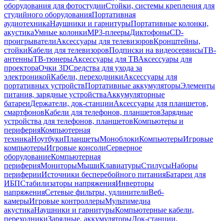
оборудования для фотостудии
Стойки, системы крепления для
студийного оборудования
Портативная
аудиотехника
Наушники и гарнитуры
Портативные колонки,
акустика
Умные колонки
MP3-плееры
Диктофоны
CD-
проигрыватели
Аксессуары для телевизоров
Кронштейны,
стойки
Кабели для телевизоров
Подписки на видеосервисы
ТВ-
антенны
ТВ-тюнеры
Аксессуары для ТВ
Аксессуары для
проектора
Очки 3D
Средства для ухода за
электроникой
Кабели, переходники
Аксессуары для
портативных устройств
Портативные аккумуляторы
Элементы
питания, зарядные устройства
Аккумуляторные
батареи
Держатели, док-станции
Аксессуары для планшетов,
смартфонов
Кабели для телефонов, планшетов
Зарядные
устройства для телефонов, планшетов
Компьютеры и
периферия
Компьютерная
техника
Ноутбуки
Планшеты
Моноблоки
Компьютеры
Игровые
компьютеры
Игровые консоли
Серверное
оборудование
Компьютерная
периферия
Мониторы
Мыши
Клавиатуры
Стилусы
Наборы
периферии
Источники бесперебойного питания
Батареи для
ИБП
Стабилизаторы напряжения
Инверторы
напряжения
Сетевые фильтры, удлинители
Веб-
камеры
Игровые контроллеры
Мультимедиа
акустика
Наушники и гарнитуры
Компьютерные кабели,
переходники
Зарядные, аккумуляторы
Док-станции,