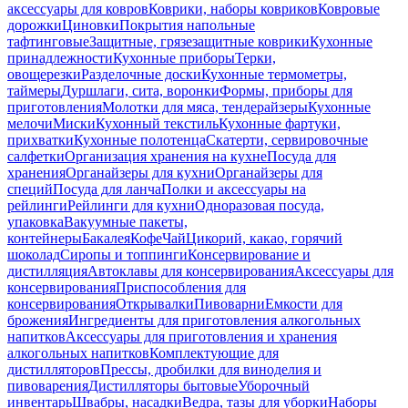
аксессуары для ковров
Коврики, наборы ковриков
Ковровые
дорожки
Циновки
Покрытия напольные
тафтинговые
Защитные, грязезащитные коврики
Кухонные
принадлежности
Кухонные приборы
Терки,
овощерезки
Разделочные доски
Кухонные термометры,
таймеры
Дуршлаги, сита, воронки
Формы, приборы для
приготовления
Молотки для мяса, тендерайзеры
Кухонные
мелочи
Миски
Кухонный текстиль
Кухонные фартуки,
прихватки
Кухонные полотенца
Скатерти, сервировочные
салфетки
Организация хранения на кухне
Посуда для
хранения
Органайзеры для кухни
Органайзеры для
специй
Посуда для ланча
Полки и аксессуары на
рейлинги
Рейлинги для кухни
Одноразовая посуда,
упаковка
Вакуумные пакеты,
контейнеры
Бакалея
Кофе
Чай
Цикорий, какао, горячий
шоколад
Сиропы и топпинги
Консервирование и
дистилляция
Автоклавы для консервирования
Аксессуары для
консервирования
Приспособления для
консервирования
Открывалки
Пивоварни
Емкости для
брожения
Ингредиенты для приготовления алкогольных
напитков
Аксессуары для приготовления и хранения
алкогольных напитков
Комплектующие для
дистилляторов
Прессы, дробилки для виноделия и
пивоварения
Дистилляторы бытовые
Уборочный
инвентарь
Швабры, насадки
Ведра, тазы для уборки
Наборы