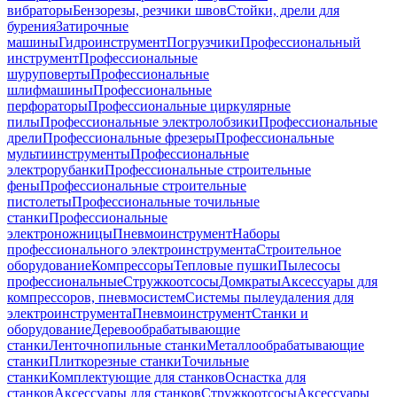
вибраторы
Бензорезы, резчики швов
Стойки, дрели для
бурения
Затирочные
машины
Гидроинструмент
Погрузчики
Профессиональный
инструмент
Профессиональные
шуруповерты
Профессиональные
шлифмашины
Профессиональные
перфораторы
Профессиональные циркулярные
пилы
Профессиональные электролобзики
Профессиональные
дрели
Профессиональные фрезеры
Профессиональные
мультиинструменты
Профессиональные
электрорубанки
Профессиональные строительные
фены
Профессиональные строительные
пистолеты
Профессиональные точильные
станки
Профессиональные
электроножницы
Пневмоинструмент
Наборы
профессионального электроинструмента
Строительное
оборудование
Компрессоры
Тепловые пушки
Пылесосы
профессиональные
Стружкоотсосы
Домкраты
Аксессуары для
компрессоров, пневмосистем
Системы пылеудаления для
электроинструмента
Пневмоинструмент
Станки и
оборудование
Деревообрабатывающие
станки
Ленточнопильные станки
Металлообрабатывающие
станки
Плиткорезные станки
Точильные
станки
Комплектующие для станков
Оснастка для
станков
Аксессуары для станков
Стружкоотсосы
Аксессуары