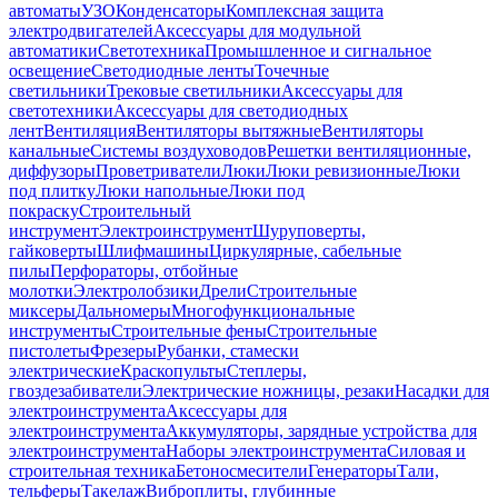
автоматы
УЗО
Конденсаторы
Комплексная защита
электродвигателей
Аксессуары для модульной
автоматики
Светотехника
Промышленное и сигнальное
освещение
Светодиодные ленты
Точечные
светильники
Трековые светильники
Аксессуары для
светотехники
Аксессуары для светодиодных
лент
Вентиляция
Вентиляторы вытяжные
Вентиляторы
канальные
Системы воздуховодов
Решетки вентиляционные,
диффузоры
Проветриватели
Люки
Люки ревизионные
Люки
под плитку
Люки напольные
Люки под
покраску
Строительный
инструмент
Электроинструмент
Шуруповерты,
гайковерты
Шлифмашины
Циркулярные, сабельные
пилы
Перфораторы, отбойные
молотки
Электролобзики
Дрели
Строительные
миксеры
Дальномеры
Многофункциональные
инструменты
Строительные фены
Строительные
пистолеты
Фрезеры
Рубанки, стамески
электрические
Краскопульты
Степлеры,
гвоздезабиватели
Электрические ножницы, резаки
Насадки для
электроинструмента
Аксессуары для
электроинструмента
Аккумуляторы, зарядные устройства для
электроинструмента
Наборы электроинструмента
Силовая и
строительная техника
Бетоносмесители
Генераторы
Тали,
тельферы
Такелаж
Виброплиты, глубинные