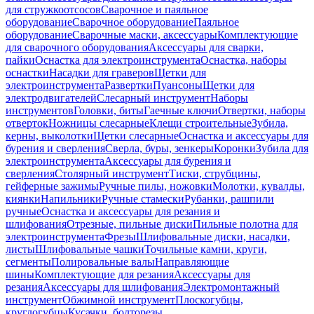
для стружкоотсосов
Сварочное и паяльное
оборудование
Сварочное оборудование
Паяльное
оборудование
Сварочные маски, аксессуары
Комплектующие
для сварочного оборудования
Аксессуары для сварки,
пайки
Оснастка для электроинструмента
Оснастка, наборы
оснастки
Насадки для граверов
Щетки для
электроинструмента
Развертки
Пуансоны
Щетки для
электродвигателей
Слесарный инструмент
Наборы
инструментов
Головки, биты
Гаечные ключи
Отвертки, наборы
отверток
Ножницы слесарные
Клещи строительные
Зубила,
керны, выколотки
Щетки слесарные
Оснастка и аксессуары для
бурения и сверления
Сверла, буры, зенкеры
Коронки
Зубила для
электроинструмента
Аксессуары для бурения и
сверления
Столярный инструмент
Тиски, струбцины,
гейферные зажимы
Ручные пилы, ножовки
Молотки, кувалды,
киянки
Напильники
Ручные стамески
Рубанки, рашпили
ручные
Оснастка и аксессуары для резания и
шлифования
Отрезные, пильные диски
Пильные полотна для
электроинструмента
Фрезы
Шлифовальные диски, насадки,
листы
Шлифовальные чашки
Точильные камни, круги,
сегменты
Полировальные валы
Направляющие
шины
Комплектующие для резания
Аксессуары для
резания
Аксессуары для шлифования
Электромонтажный
инструмент
Обжимной инструмент
Плоскогубцы,
круглогубцы
Кусачки, болторезы,