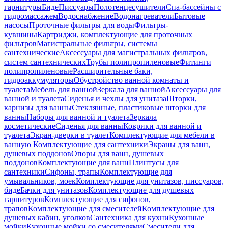
гарнитуры
Биде
Писсуары
Полотенцесушители
Спа-бассейны с
гидромассажем
Водоснабжение
Водонагреватели
Бытовые
насосы
Проточные фильтры для воды
Фильтры-
кувшины
Картриджи, комплектующие для проточных
фильтров
Магистральные фильтры, системы
сантехнические
Аксессуары для магистральных фильтров,
систем сантехнических
Трубы полипропиленовые
Фитинги
полипропиленовые
Расширительные баки,
гидроаккумуляторы
Обустройство ванной комнаты и
туалета
Мебель для ванной
Зеркала для ванной
Аксессуары для
ванной и туалета
Сиденья и чехлы для унитаза
Шторки,
карнизы для ванны
Стеклянные, пластиковые шторки для
ванны
Наборы для ванной и туалета
Зеркала
косметические
Сиденья для ванны
Коврики для ванной и
туалета
Экран-дверки в туалет
Комплектующие для мебели в
ванную
Комплектующие для сантехники
Экраны для ванн,
душевых поддонов
Опоры для ванн, душевых
поддонов
Комплектующие для ванн
Плинтусы для
сантехники
Сифоны, трапы
Комплектующие для
умывальников, моек
Комплектующие для унитазов, писсуаров,
биде
Бачки для унитазов
Комплектующие для душевых
гарнитуров
Комплектующие для сифонов,
трапов
Комплектующие для смесителей
Комплектующие для
душевых кабин, уголков
Сантехника для кухни
Кухонные
мойки
Кухонные мойки со смесителями
Смесители для