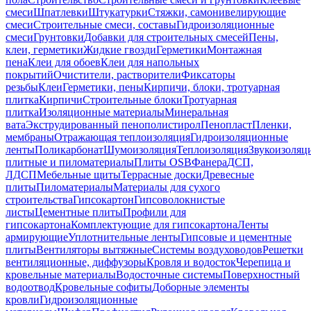
смеси
Шпатлевки
Штукатурки
Стяжки, самонивелирующие
смеси
Строительные смеси, составы
Гидроизоляционные
смеси
Грунтовки
Добавки для строительных смесей
Пены,
клеи, герметики
Жидкие гвозди
Герметики
Монтажная
пена
Клеи для обоев
Клеи для напольных
покрытий
Очистители, растворители
Фиксаторы
резьбы
Клеи
Герметики, пены
Кирпичи, блоки, тротуарная
плитка
Кирпичи
Строительные блоки
Тротуарная
плитка
Изоляционные материалы
Минеральная
вата
Экструдированный пенополистирол
Пенопласт
Пленки,
мембраны
Отражающая теплоизоляция
Гидроизоляционные
ленты
Поликарбонат
Шумоизоляция
Теплоизоляция
Звукоизоляц
плитные и пиломатериалы
Плиты OSB
Фанера
ДСП,
ЛДСП
Мебельные щиты
Террасные доски
Древесные
плиты
Пиломатериалы
Материалы для сухого
строительства
Гипсокартон
Гипсоволокнистые
листы
Цементные плиты
Профили для
гипсокартона
Комплектующие для гипсокартона
Ленты
армирующие
Уплотнительные ленты
Гипсовые и цементные
плиты
Вентиляторы вытяжные
Системы воздуховодов
Решетки
вентиляционные, диффузоры
Кровля и водосток
Черепица и
кровельные материалы
Водосточные системы
Поверхностный
водоотвод
Кровельные софиты
Доборные элементы
кровли
Гидроизоляционные