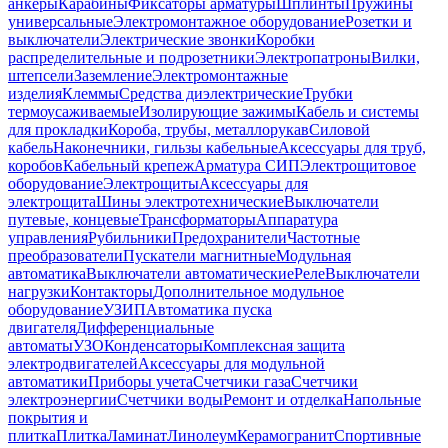
анкеры
Карабины
Фиксаторы арматуры
Шплинты
Пружины
универсальные
Электромонтажное оборудование
Розетки и
выключатели
Электрические звонки
Коробки
распределительные и подрозетники
Электропатроны
Вилки,
штепсели
Заземление
Электромонтажные
изделия
Клеммы
Средства диэлектрические
Трубки
термоусаживаемые
Изолирующие зажимы
Кабель и системы
для прокладки
Короба, трубы, металлорукав
Силовой
кабель
Наконечники, гильзы кабельные
Аксессуары для труб,
коробов
Кабельный крепеж
Арматура СИП
Электрощитовое
оборудование
Электрощиты
Аксессуары для
электрощита
Шины электротехнические
Выключатели
путевые, концевые
Трансформаторы
Аппаратура
управления
Рубильники
Предохранители
Частотные
преобразователи
Пускатели магнитные
Модульная
автоматика
Выключатели автоматические
Реле
Выключатели
нагрузки
Контакторы
Дополнительное модульное
оборудование
УЗИП
Автоматика пуска
двигателя
Дифференциальные
автоматы
УЗО
Конденсаторы
Комплексная защита
электродвигателей
Аксессуары для модульной
автоматики
Приборы учета
Счетчики газа
Счетчики
электроэнергии
Счетчики воды
Ремонт и отделка
Напольные
покрытия и
плитка
Плитка
Ламинат
Линолеум
Керамогранит
Спортивные