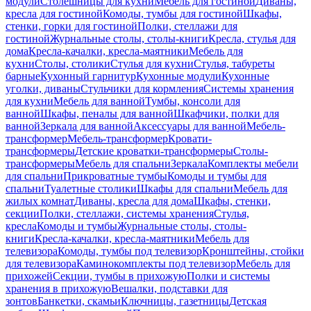
модули
Столешницы для кухни
Мебель для гостиной
Диваны,
кресла для гостиной
Комоды, тумбы для гостиной
Шкафы,
стенки, горки для гостиной
Полки, стеллажи для
гостиной
Журнальные столы, столы-книги
Кресла, стулья для
дома
Кресла-качалки, кресла-маятники
Мебель для
кухни
Столы, столики
Стулья для кухни
Стулья, табуреты
барные
Кухонный гарнитур
Кухонные модули
Кухонные
уголки, диваны
Стульчики для кормления
Системы хранения
для кухни
Мебель для ванной
Тумбы, консоли для
ванной
Шкафы, пеналы для ванной
Шкафчики, полки для
ванной
Зеркала для ванной
Аксессуары для ванной
Мебель-
трансформер
Мебель-трансформер
Кровати-
трансформеры
Детские кроватки-трансформеры
Столы-
трансформеры
Мебель для спальни
Зеркала
Комплекты мебели
для спальни
Прикроватные тумбы
Комоды и тумбы для
спальни
Туалетные столики
Шкафы для спальни
Мебель для
жилых комнат
Диваны, кресла для дома
Шкафы, стенки,
секции
Полки, стеллажи, системы хранения
Стулья,
кресла
Комоды и тумбы
Журнальные столы, столы-
книги
Кресла-качалки, кресла-маятники
Мебель для
телевизора
Комоды, тумбы под телевизор
Кронштейны, стойки
для телевизора
Каминокомплекты под телевизор
Мебель для
прихожей
Секции, тумбы в прихожую
Полки и системы
хранения в прихожую
Вешалки, подставки для
зонтов
Банкетки, скамьи
Ключницы, газетницы
Детская