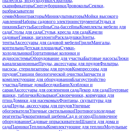
пылесосы, воздуходувки
Аэраторы,
скарификаторы
Снегоуборщики
Дровоколы
Сеялки,
разбрасыватели
семян
Минитракторы
Миникультиваторы
Мойки высокого
давления
Наборы садового электроинструмента
Отдых и
пикник
Батуты
Бассейны
Спа-бассейны
Комплекты мебели для
сада
Столы для сада
Стулья, кресла для сада
Качели
садовые
Гамаки, шезлонги
Раскладушки
Зонты,
тенты
Аксессуары для садовой мебели
Грили
Мангалы,
коптильни
Детская площадка
Сумки-
холодильники
Портативные колонки и
аудиосистемы
Оборудование для участка
Бытовые насосы
Люки
канализационные
Пруды, аксессуары для прудов
Фильтры,
насосы, стерилизаторы для прудов
Компрессоры для
прудов
Станции биологической очистки
Запчасти и
комплектующие для оборудования
Благоустройство
участка
Дачные дома
Беседки
Бани
Хозблоки и
сараи
Аксессуары для озеленения сада
Декор для сада
Почтовые
ящики, таблички
Козырьки
Скворечники, кормушки для
птиц
Домики для насекомых
Фонтаны, скульптуры для
сада
Пруды, аксессуары для прудов
Уличные
обогреватели
Уличные светильники
Противогололедные
реагенты
Декоративный щебень
Сад и огород
Поливочное
оборудование
Садовые опрыскиватели
Шланги для дома и
сада
Парники
Теплицы
Комплектующие для теплиц
Модульные