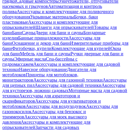
грядки
Садовые компостеры
Уничтожители, отпугиватели
насекомых и грызунов
Автоматизация и контроль
полива
Аксессуары и комплектующие для поливочного
оборудования
Укрывные материалы
Бочки, баки
пластиковые
Аксессуары и комплектующие для
опрыскивателей
Шланги для опрыскивателей
Товары для
бани
Бани
Сауны
Двери для бани и сауны
Бондарные
изделия
Банные принадлежности
Аксессуары для
бани
Оснащение и декор для бани
Измерительные приборы для
бани
Фитобочки, купели
Комплектующие для купелей
Окна
для бани
Мебель для бани и сауны
Ручки дверные для бани и
сауны
Эфирные масла
Спа-бассейны с
гидромассажем
Аксессуары и комплектующие для садовой
техники
Навесное оборудование
Двигатели для
мотоблоков
Прицепы для мотоблоков,
минитракторов
Аксессуары для газонной техники
Аксессуары
для цепных пил
Аксессуары для садовой техники
Аксессуары
для кусторезов, ножниц садовых
Моторные масла для садовой
техники
Аксессуары для аэратоторов и
скарификаторов
Аксессуары для культиваторов и
мотоблоков
Аксессуары для воздуходувок
Аксессуары для
газонокосилок
Аксессуары для бензокос и
триммеров
Аксессуары для моек высокого
давления
Аксессуары и комплектующие для
опрыскивателей
Запчасти для садовых