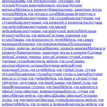
мебель
Шкафы для детской
Полки, стеллажи для
детской
Детские комоды
Кровати детские
Детские
матрасы
Матрасы в кроватку
Наматрасники, защитные чехлы
детские
Мебель для детского сада
Мебельная фурнитура и
аксессуары
Комплектующие для столов
Комплектующие для
стульев
Комплектующие для кроватей и кроваток
Аксессуары
для мебели
Комплектующие для мягкой
мебели
Комплектующие для корпусной мебели
Мебельная
фурнитура
Чехлы для мебели
Системы хранения для
кухни
Товары для безопасности детей
Мебель для самых
маленьких
Кроватки для новорожденных
Пеленальные
столики, комоды, матрасы
Манежи, кровати-манежи
Матрасы в
кроватку
Наматрасники, защитные чехлы в кроватку
Садовая
мебель
Садовые диваны, кресла
Садовые стулья
Садовые,
уличные столы
Комплекты мебели для сада
Гамаки,
шезлонги
Качели садовые
Надувная мебель
Кухни
походные
Столы для сада
Мебель для учебы
Столы, стулья
детские
Письменные столы
Растущие столы и парты
Растущие
кресла и стулья для учебы
Мебель для бани и сауны
Стулья,
табуретки, подставки для бани
Скамьи для бани
Столы для
бани
Журнальные столики для бани
Мебель для кабинета и
офиса
Столы офисные, компьютерные
Кресла, стулья для
офиса
Мягкая мебель для офиса
Шкафы офисные
Стеллажи,
полки для документов
Офисные тумбы
Комплекты мебели для
кабинета
Мебель для лоджии и балкона
Комплекты мебели для