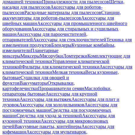
домашней техники
Принадлежности для пылесосов
Щетки,
насадки для пылесосов
Аксессуары для роботов-
пылесосов
Расходные материалы для пылесосов
Станции,
аккумуляторы для роботов-пылесосов
Аксессуары для
швейных машин
Аксессуары для промышленного швейного
оборудования
Аксессуары для стиральных и сушильных
машин
Аксессуары для пароочистителей,
отпаривателей
Аксессуары для стеклоочистителей
Техника для
измельчения продуктов
Блендеры
Кухонные комбайны,
измельчители
Планетарные
миксеры
Миксеры
Мясорубки
Ломтерезки
Комплектующие для
климатической техники
Управление климатической
техникой
Фильтры для климатической техники
Аксессуары для
климатической техники
Мелкая техника
Весы кухонные,
бытовые
Сушилки для овощей и
фруктов
Вакууматоры
Открывалки,
картофелечистки
Проращиватели семян
Маслобойки,
сепараторы бытовые
Аксессуары для крупной
техники
Аксессуары для вытяжек
Аксессуары для плит и
духовок
Аксессуары для холодильников
Аксессуары для
посудомоечных машин
Средства для посудомоечных
машин
Средства для ухода за техникой
Аксессуары для
кухонной техники
Аксессуары для микроволновых
печей
Вакуумные пакеты, контейнеры
Аксессуары для
кофемашин
Аксессуары для мультиварок,