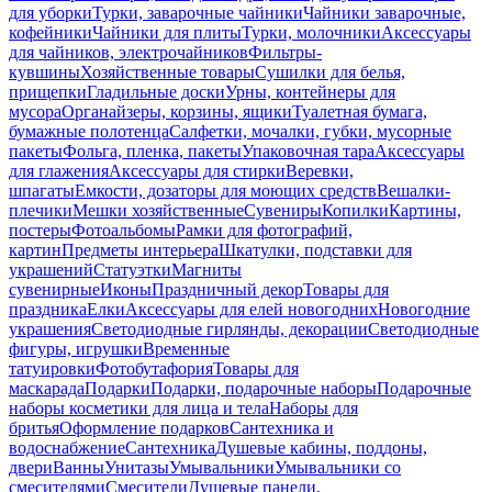
для уборки
Турки, заварочные чайники
Чайники заварочные,
кофейники
Чайники для плиты
Турки, молочники
Аксессуары
для чайников, электрочайников
Фильтры-
кувшины
Хозяйственные товары
Сушилки для белья,
прищепки
Гладильные доски
Урны, контейнеры для
мусора
Органайзеры, корзины, ящики
Туалетная бумага,
бумажные полотенца
Салфетки, мочалки, губки, мусорные
пакеты
Фольга, пленка, пакеты
Упаковочная тара
Аксессуары
для глажения
Аксессуары для стирки
Веревки,
шпагаты
Емкости, дозаторы для моющих средств
Вешалки-
плечики
Мешки хозяйственные
Сувениры
Копилки
Картины,
постеры
Фотоальбомы
Рамки для фотографий,
картин
Предметы интерьера
Шкатулки, подставки для
украшений
Статуэтки
Магниты
сувенирные
Иконы
Праздничный декор
Товары для
праздника
Елки
Аксессуары для елей новогодних
Новогодние
украшения
Светодиодные гирлянды, декорации
Светодиодные
фигуры, игрушки
Временные
татуировки
Фотобутафория
Товары для
маскарада
Подарки
Подарки, подарочные наборы
Подарочные
наборы косметики для лица и тела
Наборы для
бритья
Оформление подарков
Сантехника и
водоснабжение
Сантехника
Душевые кабины, поддоны,
двери
Ванны
Унитазы
Умывальники
Умывальники со
смесителями
Смесители
Душевые панели,