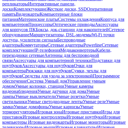
репликаторы
Интерактивные панели,
доски
Комплектующие
Жесткие диски, SSD
Оперативная
память
Видеокарты
Компьютерные блоки
питания
Материнские платы
Системы охлаждения
Корпуса для
компьютеров
Процессоры
Оптические приводы
Аксессуары
для корпусов ПК
Боксы, док-станции для накопителей
Сетевое
оборудование
Маршрутизаторы, DSL-модемы
Wi-Fi точки
доступа, усилители сигнала
Беспроводные
адаптеры
Коммутаторы
Сетевые адаптеры
Powerline
Сетевые
комплектующие
IP-телефония
Медиаконвертеры
Кабели,
переходники сетевые
Антенны для беспроводной
связи
Аксессуары для компьютерной техники
Подставки для
ноутбуков
Аксессуары для ноутбуков
Очки для
компьютера
Рюкзаки для ноутбуков
Сумки, чехлы для
ноутбуков
Средства для ухода за электроникой
Программное
обеспечение
Система Умный дом
Управление умным
домом
Умные колонки, станции
Умные камеры
видеонаблюдения
Умные датчики для дома
Умные
лампы
Умные выключатели
Умные розетки
Умные
светильники
Умные светодиодные ленты
Умные реле
Умные
замки
Умные домофоны
Умные карнизы
Умные
терморегуляторы
Игровая зона
Игровые приставки
Игры для
приставок
Игровые контроллеры
Игровые ноутбуки
Игровые
компьютеры
Игровые видеокарты
Игровые мониторы
Игровые
телевизоры
Игровые мыши
Игровые клавиатуры
Игровые