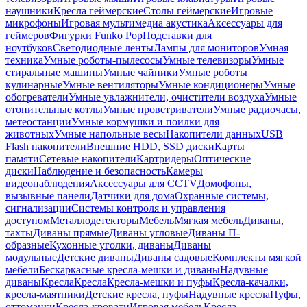
наушники
Кресла геймерские
Столы геймерские
Игровые
микрофоны
Игровая мультимедиа акустика
Аксессуары для
геймеров
Фигурки Funko Pop
Подставки для
ноутбуков
Светодиодные ленты
Лампы для мониторов
Умная
техника
Умные роботы-пылесосы
Умные телевизоры
Умные
стиральные машины
Умные чайники
Умные роботы
кулинарные
Умные вентиляторы
Умные кондиционеры
Умные
обогреватели
Умные увлажнители, очистители воздуха
Умные
отопительные котлы
Умные проветриватели
Умные радиочасы,
метеостанции
Умные кормушки и поилки для
животных
Умные напольные весы
Накопители данных
USB
Flash накопители
Внешние HDD, SSD диски
Карты
памяти
Сетевые накопители
Картридеры
Оптические
диски
Наблюдение и безопасность
Камеры
видеонаблюдения
Аксессуары для CCTV
Домофоны,
вызывные панели
Датчики для дома
Охранные системы,
сигнализации
Системы контроля и управления
доступом
Металлодетекторы
Мебель
Мягкая мебель
Диваны,
тахты
Диваны прямые
Диваны угловые
Диваны П-
образные
Кухонные уголки, диваны
Диваны
модульные
Детские диваны
Диваны садовые
Комплекты мягкой
мебели
Бескаркасные кресла-мешки и диваны
Надувные
диваны
Кресла
Кресла
Кресла-мешки и пуфы
Кресла-качалки,
кресла-маятники
Детские кресла, пуфы
Надувные кресла
Пуфы,
оттоманки
Кресла-кровати
Игровая мебель
Кресла