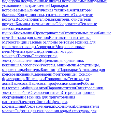
подогрева посуды
Винные шкафы встраиваемые
Вакуумные
упаковщики встраиваемые
Пароварки
встраиваемые
Климатическая техника
Вентиляторы
бытовые
Кондиционеры, сплит-системы
Охладители
воздуха
Водонагреватели
Увлажнители, очистители
воздуха
Камины, печи-камины
Обогреватели
Тепловые
завесы
Тепловые
пушки
Биокамины
Проветриватели
Отопительные печи
Банные
печи
Порталы для каминов
Вентиляторы вытяжные
Метеостанции
Газовые баллоны бытовые
Техника для
приготовления еды
Аэрогрили
Микроволновые
печи
Мультиварки
Сэндвичницы, хот-дог
мейкеры
Тостеры
Электрогрили,
электрошашлычницы
Вафельницы, орешницы,
кексницы
Хлебопечки
Ростеры, мини-печи
Йогуртницы,
мороженицы
Фризеры
Блинницы
Пароварки
Автоклавы для
консервирования
Сыроварни
Фритюрницы, фондю-
фритюрницы
Яйцеварки
Попкорницы
Техника для
дома
Пылесосы
Пылесосы профессиональные
Роботы-
пылесосы, мойщики окон
Пароочистители
Электровеники,
электрошвабры
Стеклоочистители
Стерилизационное
оборудование
Техника для приготовления
напитков
Электрочайники
Кофеварки,
кофемашины
Соковыжималки
Кофемолки
Вспениватели
молока
Сифоны для газирования воды
Аксессуары для