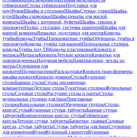
геймерские
Столы геймерские
Подставки для
ноутбуков
Шкафы и стеллажи
Шкафы
Стенки, горки
Шкафы-
купе
Шкафы-гармошки
Шкафы-пеналы для жилой
комнаты
Шкафы с витриной, буфеты
Шкафы, секции в
прихожую
Полки, стеллажи, системы хранения
Шкафы для
ванной комнаты
Вешалки, подставки для зонтов
Комоды,
тумбы
Комоды
Тумбы
Прикроватные тумбы
Обувницы, тумбы в
прихожую
Комоды, тумбы для ванной
Пеленальные столики,
комоды
Тумбы под ТВ
Комоды пластиковые
Кровати и
матрасы
Матрасы
Кровати
Детские кровати
Кроватки для
новорожденных
Надувная мебель
Наматрасники, чехлы на
матрас
Основания для
кроватей
Подматрасники
Раскладушки
Кровати-трансформеры,
шкафы-кровати
Кровати-домики
Столы
Кухонные
столы
Барные столы
Столы письменные,
компьютерные
Детские столы
Туалетные столики
Журнальные
столы
Садовые столы
Растущие столы и парты
Столы,
журнальные столики для бани
Приставные
столики
Консольные столики
Обеденные группы
Столы-
книги
Стулья
Кухонные стулья, табуреты
Барные стулья,
табуреты
Компьютерные кресла, стулья
Геймерские
кресла
Детские стулья, табуреты
Банкетки, скамьи
Садовые
кресла, стулья, табуреты
Стулья, табуреты для бани
Стульчики
для кормления
Кухня
Кухонный гарнитур
Кухонные