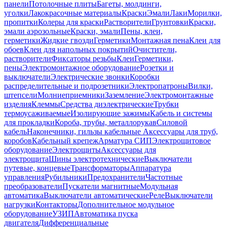
панели
Потолочные плиты
Багеты, молдинги,
уголки
Лакокрасочные материалы
Краски
Эмали
Лаки
Морилки,
пропитки
Колеры для краски
Растворители
Грунтовки
Краски,
эмали аэрозольные
Краски, эмали
Пены, клеи,
герметики
Жидкие гвозди
Герметики
Монтажная пена
Клеи для
обоев
Клеи для напольных покрытий
Очистители,
растворители
Фиксаторы резьбы
Клеи
Герметики,
пены
Электромонтажное оборудование
Розетки и
выключатели
Электрические звонки
Коробки
распределительные и подрозетники
Электропатроны
Вилки,
штепсели
Молниеприемники
Заземление
Электромонтажные
изделия
Клеммы
Средства диэлектрические
Трубки
термоусаживаемые
Изолирующие зажимы
Кабель и системы
для прокладки
Короба, трубы, металлорукав
Силовой
кабель
Наконечники, гильзы кабельные
Аксессуары для труб,
коробов
Кабельный крепеж
Арматура СИП
Электрощитовое
оборудование
Электрощиты
Аксессуары для
электрощита
Шины электротехнические
Выключатели
путевые, концевые
Трансформаторы
Аппаратура
управления
Рубильники
Предохранители
Частотные
преобразователи
Пускатели магнитные
Модульная
автоматика
Выключатели автоматические
Реле
Выключатели
нагрузки
Контакторы
Дополнительное модульное
оборудование
УЗИП
Автоматика пуска
двигателя
Дифференциальные