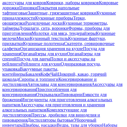
аксессуары для ковров
Коврики, наборы ковриков
Ковровые
дорожки
Циновки
Покрытия напольные
тафтинговые
Защитные, грязезащитные коврики
Кухонные
принадлежности
Кухонные приборы
Терки,
овощерезки
Разделочные доски
Кухонные термометры,
таймеры
Дуршлаги, сита, воронки
Формы, приборы для
приготовления
Молотки для мяса, тендерайзеры
Кухонные
мелочи
Миски
Кухонный текстиль
Кухонные фартуки,
прихватки
Кухонные полотенца
Скатерти, сервировочные
салфетки
Организация хранения на кухне
Посуда для
хранения
Органайзеры для кухни
Органайзеры для
специй
Посуда для ланча
Полки и аксессуары на
рейлинги
Рейлинги для кухни
Одноразовая посуда,
упаковка
Вакуумные пакеты,
контейнеры
Бакалея
Кофе
Чай
Цикорий, какао, горячий
шоколад
Сиропы и топпинги
Консервирование и
дистилляция
Автоклавы для консервирования
Аксессуары для
консервирования
Приспособления для
консервирования
Открывалки
Пивоварни
Емкости для
брожения
Ингредиенты для приготовления алкогольных
напитков
Аксессуары для приготовления и хранения
алкогольных напитков
Комплектующие для
дистилляторов
Прессы, дробилки для виноделия и
пивоварения
Дистилляторы бытовые
Уборочный
инвентарь
Швабры, насадки
Ведра, тазы для уборки
Наборы