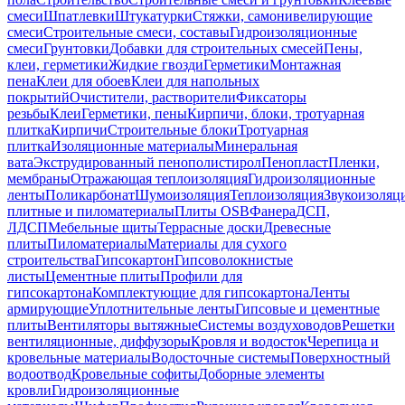
смеси
Шпатлевки
Штукатурки
Стяжки, самонивелирующие
смеси
Строительные смеси, составы
Гидроизоляционные
смеси
Грунтовки
Добавки для строительных смесей
Пены,
клеи, герметики
Жидкие гвозди
Герметики
Монтажная
пена
Клеи для обоев
Клеи для напольных
покрытий
Очистители, растворители
Фиксаторы
резьбы
Клеи
Герметики, пены
Кирпичи, блоки, тротуарная
плитка
Кирпичи
Строительные блоки
Тротуарная
плитка
Изоляционные материалы
Минеральная
вата
Экструдированный пенополистирол
Пенопласт
Пленки,
мембраны
Отражающая теплоизоляция
Гидроизоляционные
ленты
Поликарбонат
Шумоизоляция
Теплоизоляция
Звукоизоляц
плитные и пиломатериалы
Плиты OSB
Фанера
ДСП,
ЛДСП
Мебельные щиты
Террасные доски
Древесные
плиты
Пиломатериалы
Материалы для сухого
строительства
Гипсокартон
Гипсоволокнистые
листы
Цементные плиты
Профили для
гипсокартона
Комплектующие для гипсокартона
Ленты
армирующие
Уплотнительные ленты
Гипсовые и цементные
плиты
Вентиляторы вытяжные
Системы воздуховодов
Решетки
вентиляционные, диффузоры
Кровля и водосток
Черепица и
кровельные материалы
Водосточные системы
Поверхностный
водоотвод
Кровельные софиты
Доборные элементы
кровли
Гидроизоляционные