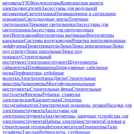
автоматы
УЗО
Конденсаторы
Комплексная защита
электродвигателей
Аксессуары для модульной
автоматики
Светотехника
Промышленное и сигнальное
освещение
Светодиодные ленты
Точечные
светильники
Трековые светильники
Аксессуары для
светотехники
Аксессуары для светодиодных
лент
Вентиляция
Вентиляторы вытяжные
Вентиляторы
канальные
Системы воздуховодов
Решетки вентиляционные,
диффузоры
Проветриватели
Люки
Люки ревизионные
Люки
под плитку
Люки напольные
Люки под
покраску
Строительный
инструмент
Электроинструмент
Шуруповерты,
гайковерты
Шлифмашины
Циркулярные, сабельные
пилы
Перфораторы, отбойные
молотки
Электролобзики
Дрели
Строительные
миксеры
Дальномеры
Многофункциональные
инструменты
Строительные фены
Строительные
пистолеты
Фрезеры
Рубанки, стамески
электрические
Краскопульты
Степлеры,
гвоздезабиватели
Электрические ножницы, резаки
Насадки для
электроинструмента
Аксессуары для
электроинструмента
Аккумуляторы, зарядные устройства для
электроинструмента
Наборы электроинструмента
Силовая и
строительная техника
Бетоносмесители
Генераторы
Тали,
тельферы
Такелаж
Виброплиты, глубинные