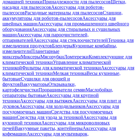
домашней техники
Принадлежности для пылесосов
Щетки,
насадки для пылесосов
Аксессуары для роботов-
пылесосов
Расходные материалы для пылесосов
Станции,
аккумуляторы для роботов-пылесосов
Аксессуары для
швейных машин
Аксессуары для промышленного швейного
оборудования
Аксессуары для стиральных и сушильных
машин
Аксессуары для пароочистителей,
отпаривателей
Аксессуары для стеклоочистителей
Техника для
измельчения продуктов
Блендеры
Кухонные комбайны,
измельчители
Планетарные
миксеры
Миксеры
Мясорубки
Ломтерезки
Комплектующие для
климатической техники
Управление климатической
техникой
Фильтры для климатической техники
Аксессуары для
климатической техники
Мелкая техника
Весы кухонные,
бытовые
Сушилки для овощей и
фруктов
Вакууматоры
Открывалки,
картофелечистки
Проращиватели семян
Маслобойки,
сепараторы бытовые
Аксессуары для крупной
техники
Аксессуары для вытяжек
Аксессуары для плит и
духовок
Аксессуары для холодильников
Аксессуары для
посудомоечных машин
Средства для посудомоечных
машин
Средства для ухода за техникой
Аксессуары для
кухонной техники
Аксессуары для микроволновых
печей
Вакуумные пакеты, контейнеры
Аксессуары для
кофемашин
Аксессуары для мультиварок,