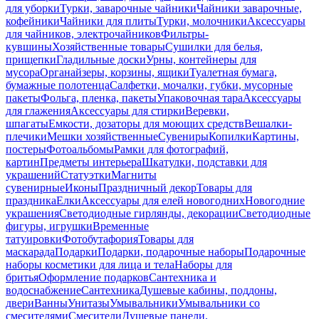
для уборки
Турки, заварочные чайники
Чайники заварочные,
кофейники
Чайники для плиты
Турки, молочники
Аксессуары
для чайников, электрочайников
Фильтры-
кувшины
Хозяйственные товары
Сушилки для белья,
прищепки
Гладильные доски
Урны, контейнеры для
мусора
Органайзеры, корзины, ящики
Туалетная бумага,
бумажные полотенца
Салфетки, мочалки, губки, мусорные
пакеты
Фольга, пленка, пакеты
Упаковочная тара
Аксессуары
для глажения
Аксессуары для стирки
Веревки,
шпагаты
Емкости, дозаторы для моющих средств
Вешалки-
плечики
Мешки хозяйственные
Сувениры
Копилки
Картины,
постеры
Фотоальбомы
Рамки для фотографий,
картин
Предметы интерьера
Шкатулки, подставки для
украшений
Статуэтки
Магниты
сувенирные
Иконы
Праздничный декор
Товары для
праздника
Елки
Аксессуары для елей новогодних
Новогодние
украшения
Светодиодные гирлянды, декорации
Светодиодные
фигуры, игрушки
Временные
татуировки
Фотобутафория
Товары для
маскарада
Подарки
Подарки, подарочные наборы
Подарочные
наборы косметики для лица и тела
Наборы для
бритья
Оформление подарков
Сантехника и
водоснабжение
Сантехника
Душевые кабины, поддоны,
двери
Ванны
Унитазы
Умывальники
Умывальники со
смесителями
Смесители
Душевые панели,