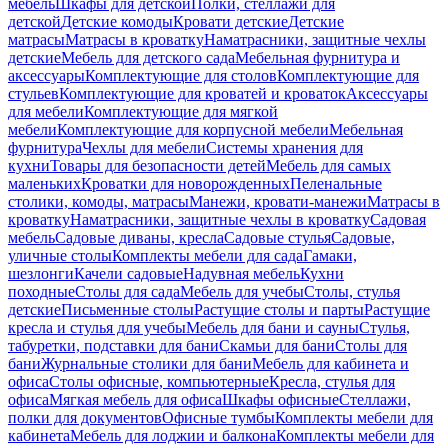
мебель
Шкафы для детской
Полки, стеллажи для
детской
Детские комоды
Кровати детские
Детские
матрасы
Матрасы в кроватку
Наматрасники, защитные чехлы
детские
Мебель для детского сада
Мебельная фурнитура и
аксессуары
Комплектующие для столов
Комплектующие для
стульев
Комплектующие для кроватей и кроваток
Аксессуары
для мебели
Комплектующие для мягкой
мебели
Комплектующие для корпусной мебели
Мебельная
фурнитура
Чехлы для мебели
Системы хранения для
кухни
Товары для безопасности детей
Мебель для самых
маленьких
Кроватки для новорожденных
Пеленальные
столики, комоды, матрасы
Манежи, кровати-манежи
Матрасы в
кроватку
Наматрасники, защитные чехлы в кроватку
Садовая
мебель
Садовые диваны, кресла
Садовые стулья
Садовые,
уличные столы
Комплекты мебели для сада
Гамаки,
шезлонги
Качели садовые
Надувная мебель
Кухни
походные
Столы для сада
Мебель для учебы
Столы, стулья
детские
Письменные столы
Растущие столы и парты
Растущие
кресла и стулья для учебы
Мебель для бани и сауны
Стулья,
табуретки, подставки для бани
Скамьи для бани
Столы для
бани
Журнальные столики для бани
Мебель для кабинета и
офиса
Столы офисные, компьютерные
Кресла, стулья для
офиса
Мягкая мебель для офиса
Шкафы офисные
Стеллажи,
полки для документов
Офисные тумбы
Комплекты мебели для
кабинета
Мебель для лоджии и балкона
Комплекты мебели для