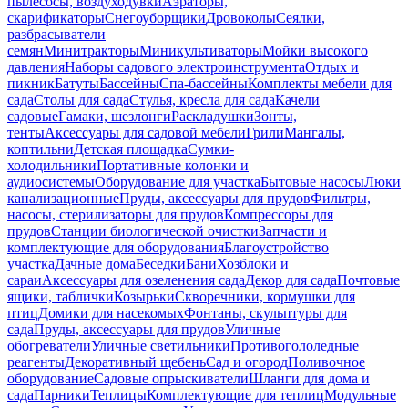
пылесосы, воздуходувки
Аэраторы,
скарификаторы
Снегоуборщики
Дровоколы
Сеялки,
разбрасыватели
семян
Минитракторы
Миникультиваторы
Мойки высокого
давления
Наборы садового электроинструмента
Отдых и
пикник
Батуты
Бассейны
Спа-бассейны
Комплекты мебели для
сада
Столы для сада
Стулья, кресла для сада
Качели
садовые
Гамаки, шезлонги
Раскладушки
Зонты,
тенты
Аксессуары для садовой мебели
Грили
Мангалы,
коптильни
Детская площадка
Сумки-
холодильники
Портативные колонки и
аудиосистемы
Оборудование для участка
Бытовые насосы
Люки
канализационные
Пруды, аксессуары для прудов
Фильтры,
насосы, стерилизаторы для прудов
Компрессоры для
прудов
Станции биологической очистки
Запчасти и
комплектующие для оборудования
Благоустройство
участка
Дачные дома
Беседки
Бани
Хозблоки и
сараи
Аксессуары для озеленения сада
Декор для сада
Почтовые
ящики, таблички
Козырьки
Скворечники, кормушки для
птиц
Домики для насекомых
Фонтаны, скульптуры для
сада
Пруды, аксессуары для прудов
Уличные
обогреватели
Уличные светильники
Противогололедные
реагенты
Декоративный щебень
Сад и огород
Поливочное
оборудование
Садовые опрыскиватели
Шланги для дома и
сада
Парники
Теплицы
Комплектующие для теплиц
Модульные