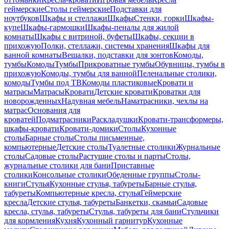
геймерские
Столы геймерские
Подставки для
ноутбуков
Шкафы и стеллажи
Шкафы
Стенки, горки
Шкафы-
купе
Шкафы-гармошки
Шкафы-пеналы для жилой
комнаты
Шкафы с витриной, буфеты
Шкафы, секции в
прихожую
Полки, стеллажи, системы хранения
Шкафы для
ванной комнаты
Вешалки, подставки для зонтов
Комоды,
тумбы
Комоды
Тумбы
Прикроватные тумбы
Обувницы, тумбы в
прихожую
Комоды, тумбы для ванной
Пеленальные столики,
комоды
Тумбы под ТВ
Комоды пластиковые
Кровати и
матрасы
Матрасы
Кровати
Детские кровати
Кроватки для
новорожденных
Надувная мебель
Наматрасники, чехлы на
матрас
Основания для
кроватей
Подматрасники
Раскладушки
Кровати-трансформеры,
шкафы-кровати
Кровати-домики
Столы
Кухонные
столы
Барные столы
Столы письменные,
компьютерные
Детские столы
Туалетные столики
Журнальные
столы
Садовые столы
Растущие столы и парты
Столы,
журнальные столики для бани
Приставные
столики
Консольные столики
Обеденные группы
Столы-
книги
Стулья
Кухонные стулья, табуреты
Барные стулья,
табуреты
Компьютерные кресла, стулья
Геймерские
кресла
Детские стулья, табуреты
Банкетки, скамьи
Садовые
кресла, стулья, табуреты
Стулья, табуреты для бани
Стульчики
для кормления
Кухня
Кухонный гарнитур
Кухонные