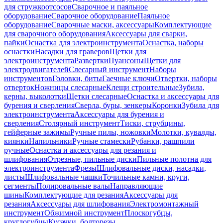
для стружкоотсосов
Сварочное и паяльное
оборудование
Сварочное оборудование
Паяльное
оборудование
Сварочные маски, аксессуары
Комплектующие
для сварочного оборудования
Аксессуары для сварки,
пайки
Оснастка для электроинструмента
Оснастка, наборы
оснастки
Насадки для граверов
Щетки для
электроинструмента
Развертки
Пуансоны
Щетки для
электродвигателей
Слесарный инструмент
Наборы
инструментов
Головки, биты
Гаечные ключи
Отвертки, наборы
отверток
Ножницы слесарные
Клещи строительные
Зубила,
керны, выколотки
Щетки слесарные
Оснастка и аксессуары для
бурения и сверления
Сверла, буры, зенкеры
Коронки
Зубила для
электроинструмента
Аксессуары для бурения и
сверления
Столярный инструмент
Тиски, струбцины,
гейферные зажимы
Ручные пилы, ножовки
Молотки, кувалды,
киянки
Напильники
Ручные стамески
Рубанки, рашпили
ручные
Оснастка и аксессуары для резания и
шлифования
Отрезные, пильные диски
Пильные полотна для
электроинструмента
Фрезы
Шлифовальные диски, насадки,
листы
Шлифовальные чашки
Точильные камни, круги,
сегменты
Полировальные валы
Направляющие
шины
Комплектующие для резания
Аксессуары для
резания
Аксессуары для шлифования
Электромонтажный
инструмент
Обжимной инструмент
Плоскогубцы,
круглогубцы
Кусачки, болторезы,