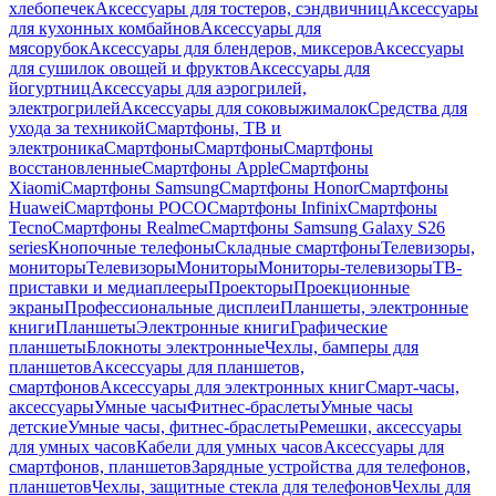
хлебопечек
Аксессуары для тостеров, сэндвичниц
Аксессуары
для кухонных комбайнов
Аксессуары для
мясорубок
Аксессуары для блендеров, миксеров
Аксессуары
для сушилок овощей и фруктов
Аксессуары для
йогуртниц
Аксессуары для аэрогрилей,
электрогрилей
Аксессуары для соковыжималок
Средства для
ухода за техникой
Смартфоны, ТВ и
электроника
Смартфоны
Смартфоны
Смартфоны
восстановленные
Смартфоны Apple
Смартфоны
Xiaomi
Смартфоны Samsung
Смартфоны Honor
Смартфоны
Huawei
Смартфоны POCO
Смартфоны Infinix
Смартфоны
Tecno
Смартфоны Realme
Смартфоны Samsung Galaxy S26
series
Кнопочные телефоны
Складные смартфоны
Телевизоры,
мониторы
Телевизоры
Мониторы
Мониторы-телевизоры
ТВ-
приставки и медиаплееры
Проекторы
Проекционные
экраны
Профессиональные дисплеи
Планшеты, электронные
книги
Планшеты
Электронные книги
Графические
планшеты
Блокноты электронные
Чехлы, бамперы для
планшетов
Аксессуары для планшетов,
смартфонов
Аксессуары для электронных книг
Смарт-часы,
аксессуары
Умные часы
Фитнес-браслеты
Умные часы
детские
Умные часы, фитнес-браслеты
Ремешки, аксессуары
для умных часов
Кабели для умных часов
Аксессуары для
смартфонов, планшетов
Зарядные устройства для телефонов,
планшетов
Чехлы, защитные стекла для телефонов
Чехлы для