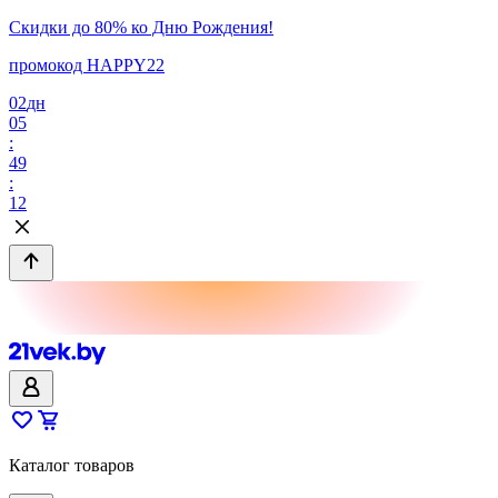
Скидки до 80% ко Дню Рождения!
промокод HAPPY22
02
дн
05
:
49
:
12
Каталог товаров