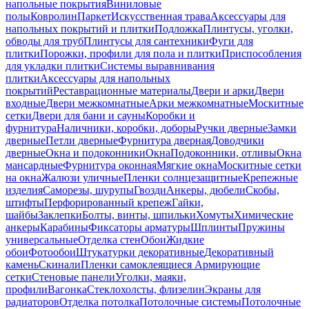
напольные покрытия
Виниловые
полы
Ковролин
Паркет
Искусственная трава
Аксессуары для
напольных покрытий и плитки
Подложка
Плинтусы, уголки,
обводы для труб
Плинтусы для сантехники
Фуги для
плитки
Порожки, профили для пола и плитки
Приспособления
для укладки плитки
Системы выравнивания
плитки
Аксессуары для напольных
покрытий
Реставрационные материалы
Двери и арки
Двери
входные
Двери межкомнатные
Арки межкомнатные
Москитные
сетки
Двери для бани и сауны
Коробки и
фурнитура
Наличники, коробки, доборы
Ручки дверные
Замки
дверные
Петли дверные
Фурнитура дверная
Доводчики
дверные
Окна и подоконники
Окна
Подоконники, отливы
Окна
мансардные
Фурнитура оконная
Мягкие окна
Москитные сетки
на окна
Жалюзи уличные
Пленки солнцезащитные
Крепежные
изделия
Саморезы, шурупы
Гвозди
Анкеры, дюбели
Скобы,
штифты
Перфорированный крепеж
Гайки,
шайбы
Заклепки
Болты, винты, шпильки
Хомуты
Химические
анкеры
Карабины
Фиксаторы арматуры
Шплинты
Пружины
универсальные
Отделка стен
Обои
Жидкие
обои
Фотообои
Штукатурки декоративные
Декоративный
камень
Скинали
Пленки самоклеящиеся
Армирующие
сетки
Стеновые панели
Уголки, маяки,
профили
Вагонка
Стеклохолсты, флизелин
Экраны для
радиаторов
Отделка потолка
Потолочные системы
Потолочные