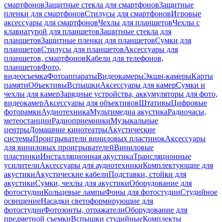
смартфонов
Защитные стекла для смартфонов
Защитные
пленки для смартфонов
Стилусы для смартфонов
Игровые
аксессуары для смартфонов
Чехлы для планшетов
Чехлы с
клавиатурой для планшетов
Защитные стекла для
планшетов
Защитные пленки для планшетов
Сумки для
планшетов
Стилусы для планшетов
Аксессуары для
планшетов, смартфонов
Кабели для телефонов,
планшетов
Фото,
видеосъемка
Фотоаппараты
Видеокамеры
Экшн-камеры
Карты
памяти
Объективы
Вспышки
Аксессуары для камер
Сумки и
чехлы для камер
Зарядные устройства, аккумуляторы для фото,
видеокамер
Аксессуары для объективов
Штативы
Цифровые
фоторамки
Аудиотехника
Мультимедиа акустика
Радиочасы,
метеостанции
Радиоприемники
Музыкальные
центры
Домашние кинотеатры
Акустические
системы
Проигрыватели виниловых пластинок
Аксессуары
для виниловых проигрывателей
Виниловые
пластинки
Инсталляционная акустика
Трансляционные
усилители
Аксессуары для аудиотехники
Комплектующие для
акустики
Акустические кабели
Подставки, стойки для
акустики
Сумки, чехлы для акустики
Оборудование для
фотостудии
Кольцевые лампы
Фоны для фотостудии
Студийное
освещение
Насадки светоформирующие для
фотостудии
Фотозонты, отражатели
Оборудование для
предметной съемки
Вспышки студийные
Комплекты