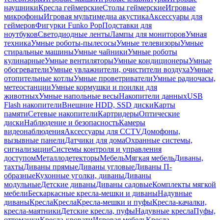
наушники
Кресла геймерские
Столы геймерские
Игровые
микрофоны
Игровая мультимедиа акустика
Аксессуары для
геймеров
Фигурки Funko Pop
Подставки для
ноутбуков
Светодиодные ленты
Лампы для мониторов
Умная
техника
Умные роботы-пылесосы
Умные телевизоры
Умные
стиральные машины
Умные чайники
Умные роботы
кулинарные
Умные вентиляторы
Умные кондиционеры
Умные
обогреватели
Умные увлажнители, очистители воздуха
Умные
отопительные котлы
Умные проветриватели
Умные радиочасы,
метеостанции
Умные кормушки и поилки для
животных
Умные напольные весы
Накопители данных
USB
Flash накопители
Внешние HDD, SSD диски
Карты
памяти
Сетевые накопители
Картридеры
Оптические
диски
Наблюдение и безопасность
Камеры
видеонаблюдения
Аксессуары для CCTV
Домофоны,
вызывные панели
Датчики для дома
Охранные системы,
сигнализации
Системы контроля и управления
доступом
Металлодетекторы
Мебель
Мягкая мебель
Диваны,
тахты
Диваны прямые
Диваны угловые
Диваны П-
образные
Кухонные уголки, диваны
Диваны
модульные
Детские диваны
Диваны садовые
Комплекты мягкой
мебели
Бескаркасные кресла-мешки и диваны
Надувные
диваны
Кресла
Кресла
Кресла-мешки и пуфы
Кресла-качалки,
кресла-маятники
Детские кресла, пуфы
Надувные кресла
Пуфы,
оттоманки
Кресла-кровати
Игровая мебель
Кресла