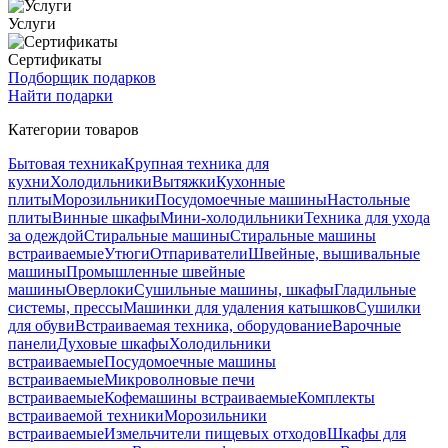
Услуги
Сертификаты
Подборщик подарков
Найти подарки
Категории товаров
Бытовая техника
Крупная техника для
кухни
Холодильники
Вытяжки
Кухонные
плиты
Морозильники
Посудомоечные машины
Настольные
плиты
Винные шкафы
Мини-холодильники
Техника для ухода
за одеждой
Стиральные машины
Стиральные машины
встраиваемые
Утюги
Отпариватели
Швейные, вышивальные
машины
Промышленные швейные
машины
Оверлоки
Сушильные машины, шкафы
Гладильные
системы, прессы
Машинки для удаления катышков
Сушилки
для обуви
Встраиваемая техника, оборудование
Варочные
панели
Духовые шкафы
Холодильники
встраиваемые
Посудомоечные машины
встраиваемые
Микроволновые печи
встраиваемые
Кофемашины встраиваемые
Комплекты
встраиваемой техники
Морозильники
встраиваемые
Измельчители пищевых отходов
Шкафы для