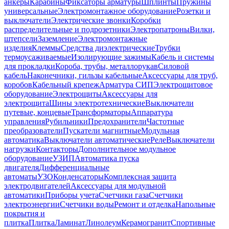
анкеры
Карабины
Фиксаторы арматуры
Шплинты
Пружины
универсальные
Электромонтажное оборудование
Розетки и
выключатели
Электрические звонки
Коробки
распределительные и подрозетники
Электропатроны
Вилки,
штепсели
Заземление
Электромонтажные
изделия
Клеммы
Средства диэлектрические
Трубки
термоусаживаемые
Изолирующие зажимы
Кабель и системы
для прокладки
Короба, трубы, металлорукав
Силовой
кабель
Наконечники, гильзы кабельные
Аксессуары для труб,
коробов
Кабельный крепеж
Арматура СИП
Электрощитовое
оборудование
Электрощиты
Аксессуары для
электрощита
Шины электротехнические
Выключатели
путевые, концевые
Трансформаторы
Аппаратура
управления
Рубильники
Предохранители
Частотные
преобразователи
Пускатели магнитные
Модульная
автоматика
Выключатели автоматические
Реле
Выключатели
нагрузки
Контакторы
Дополнительное модульное
оборудование
УЗИП
Автоматика пуска
двигателя
Дифференциальные
автоматы
УЗО
Конденсаторы
Комплексная защита
электродвигателей
Аксессуары для модульной
автоматики
Приборы учета
Счетчики газа
Счетчики
электроэнергии
Счетчики воды
Ремонт и отделка
Напольные
покрытия и
плитка
Плитка
Ламинат
Линолеум
Керамогранит
Спортивные