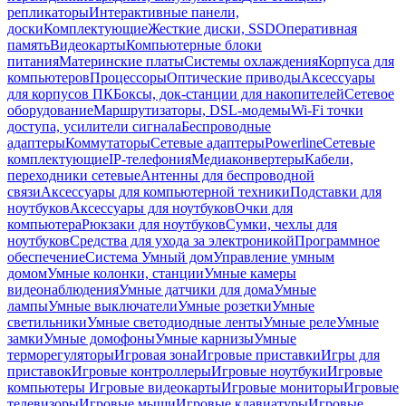
репликаторы
Интерактивные панели,
доски
Комплектующие
Жесткие диски, SSD
Оперативная
память
Видеокарты
Компьютерные блоки
питания
Материнские платы
Системы охлаждения
Корпуса для
компьютеров
Процессоры
Оптические приводы
Аксессуары
для корпусов ПК
Боксы, док-станции для накопителей
Сетевое
оборудование
Маршрутизаторы, DSL-модемы
Wi-Fi точки
доступа, усилители сигнала
Беспроводные
адаптеры
Коммутаторы
Сетевые адаптеры
Powerline
Сетевые
комплектующие
IP-телефония
Медиаконвертеры
Кабели,
переходники сетевые
Антенны для беспроводной
связи
Аксессуары для компьютерной техники
Подставки для
ноутбуков
Аксессуары для ноутбуков
Очки для
компьютера
Рюкзаки для ноутбуков
Сумки, чехлы для
ноутбуков
Средства для ухода за электроникой
Программное
обеспечение
Система Умный дом
Управление умным
домом
Умные колонки, станции
Умные камеры
видеонаблюдения
Умные датчики для дома
Умные
лампы
Умные выключатели
Умные розетки
Умные
светильники
Умные светодиодные ленты
Умные реле
Умные
замки
Умные домофоны
Умные карнизы
Умные
терморегуляторы
Игровая зона
Игровые приставки
Игры для
приставок
Игровые контроллеры
Игровые ноутбуки
Игровые
компьютеры
Игровые видеокарты
Игровые мониторы
Игровые
телевизоры
Игровые мыши
Игровые клавиатуры
Игровые