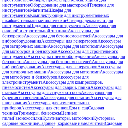
инструментов
Оборудование для мастерской
Тележки для
инструментов
Магниты
Шкафы для
инструментов
Комплектующие для инструментальных
шкафов
Стеллажи металлические
Стенды, держатели для
инструментов
Поддоны для инструментов
Аксессуары для
силовой и строительной техники
Аксессуары для
бензорезов
Аксессуары для бетоносмесителей
Аксессуары для
виброоборудования
Аксессуары для генераторов
Аксессуары
для затирочных машин
Аксессуары для мотопомп
Аксессуары
для мотобуров и бензобуров
Аксессуары для строительного
инструмента
Аксессуары пневмооборудования
Аксессуары для
бензорезов
Аксессуары для бетоносмесителей
Аксессуары для
виброоборудования
Аксессуары для генераторов
Аксессуары
для затирочных машин
Аксессуары для мотопомп
Аксессуары
для мотобуров и бензобуров
Аксессуары для
электроинструмента
Аксессуары для компрессоров,
пневмосистем
Аксессуары для сварки, пайки
Аксессуары для
станков
Аксессуары для стружкоотсосов
Аксессуары для
бурения и сверления
Аксессуары для резания
Аксессуары для
шлифования
Аксессуары для измерительных
приборов
Аксессуары для станков
Дом и сад
Садовая
техника
Триммеры, бензокосы
Цепные
пилы
Газонокосилки
Культиваторы, мотоблоки
Кусторезы,
садовые ножницы
Садовые, кормовые измельчители
Садовые