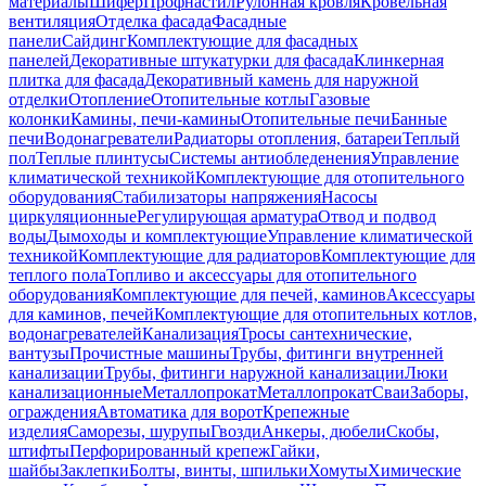
материалы
Шифер
Профнастил
Рулонная кровля
Кровельная
вентиляция
Отделка фасада
Фасадные
панели
Сайдинг
Комплектующие для фасадных
панелей
Декоративные штукатурки для фасада
Клинкерная
плитка для фасада
Декоративный камень для наружной
отделки
Отопление
Отопительные котлы
Газовые
колонки
Камины, печи-камины
Отопительные печи
Банные
печи
Водонагреватели
Радиаторы отопления, батареи
Теплый
пол
Теплые плинтусы
Системы антиобледенения
Управление
климатической техникой
Комплектующие для отопительного
оборудования
Стабилизаторы напряжения
Насосы
циркуляционные
Регулирующая арматура
Отвод и подвод
воды
Дымоходы и комплектующие
Управление климатической
техникой
Комплектующие для радиаторов
Комплектующие для
теплого пола
Топливо и аксессуары для отопительного
оборудования
Комплектующие для печей, каминов
Аксессуары
для каминов, печей
Комплектующие для отопительных котлов,
водонагревателей
Канализация
Тросы сантехнические,
вантузы
Прочистные машины
Трубы, фитинги внутренней
канализации
Трубы, фитинги наружной канализации
Люки
канализационные
Металлопрокат
Металлопрокат
Сваи
Заборы,
ограждения
Автоматика для ворот
Крепежные
изделия
Саморезы, шурупы
Гвозди
Анкеры, дюбели
Скобы,
штифты
Перфорированный крепеж
Гайки,
шайбы
Заклепки
Болты, винты, шпильки
Хомуты
Химические