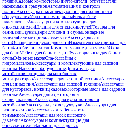
грядки
Садовые компостеры
Уничтожители, отпугиватели
насекомых и грызунов
Автоматизация и контроль
полива
Аксессуары и комплектующие для поливочного
оборудования
Укрывные материалы
Бочки, баки
пластиковые
Аксессуары и комплектующие для
опрыскивателей
Шланги для опрыскивателей
Товары для
бани
Бани
Сауны
Двери для бани и сауны
Бондарные
изделия
Банные принадлежности
Аксессуары для
бани
Оснащение и декор для бани
Измерительные приборы для
бани
Фитобочки, купели
Комплектующие для купелей
Окна
для бани
Мебель для бани и сауны
Ручки дверные для бани и
сауны
Эфирные масла
Спа-бассейны с
гидромассажем
Аксессуары и комплектующие для садовой
техники
Навесное оборудование
Двигатели для
мотоблоков
Прицепы для мотоблоков,
минитракторов
Аксессуары для газонной техники
Аксессуары
для цепных пил
Аксессуары для садовой техники
Аксессуары
для кусторезов, ножниц садовых
Моторные масла для садовой
техники
Аксессуары для аэратоторов и
скарификаторов
Аксессуары для культиваторов и
мотоблоков
Аксессуары для воздуходувок
Аксессуары для
газонокосилок
Аксессуары для бензокос и
триммеров
Аксессуары для моек высокого
давления
Аксессуары и комплектующие для
опрыскивателей
Запчасти для садовых