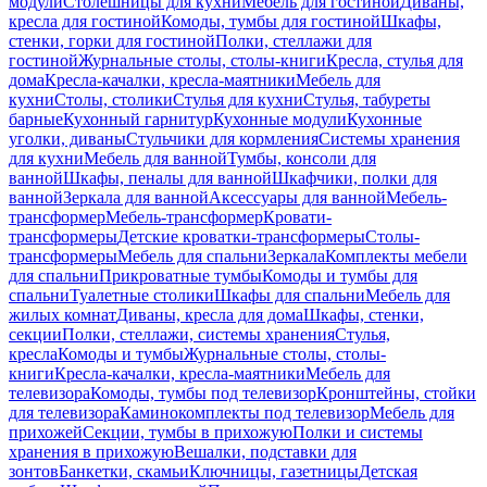
модули
Столешницы для кухни
Мебель для гостиной
Диваны,
кресла для гостиной
Комоды, тумбы для гостиной
Шкафы,
стенки, горки для гостиной
Полки, стеллажи для
гостиной
Журнальные столы, столы-книги
Кресла, стулья для
дома
Кресла-качалки, кресла-маятники
Мебель для
кухни
Столы, столики
Стулья для кухни
Стулья, табуреты
барные
Кухонный гарнитур
Кухонные модули
Кухонные
уголки, диваны
Стульчики для кормления
Системы хранения
для кухни
Мебель для ванной
Тумбы, консоли для
ванной
Шкафы, пеналы для ванной
Шкафчики, полки для
ванной
Зеркала для ванной
Аксессуары для ванной
Мебель-
трансформер
Мебель-трансформер
Кровати-
трансформеры
Детские кроватки-трансформеры
Столы-
трансформеры
Мебель для спальни
Зеркала
Комплекты мебели
для спальни
Прикроватные тумбы
Комоды и тумбы для
спальни
Туалетные столики
Шкафы для спальни
Мебель для
жилых комнат
Диваны, кресла для дома
Шкафы, стенки,
секции
Полки, стеллажи, системы хранения
Стулья,
кресла
Комоды и тумбы
Журнальные столы, столы-
книги
Кресла-качалки, кресла-маятники
Мебель для
телевизора
Комоды, тумбы под телевизор
Кронштейны, стойки
для телевизора
Каминокомплекты под телевизор
Мебель для
прихожей
Секции, тумбы в прихожую
Полки и системы
хранения в прихожую
Вешалки, подставки для
зонтов
Банкетки, скамьи
Ключницы, газетницы
Детская