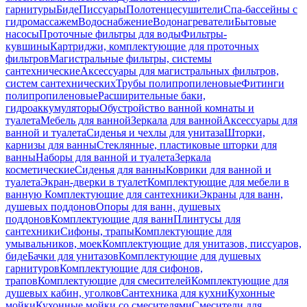
гарнитуры
Биде
Писсуары
Полотенцесушители
Спа-бассейны с
гидромассажем
Водоснабжение
Водонагреватели
Бытовые
насосы
Проточные фильтры для воды
Фильтры-
кувшины
Картриджи, комплектующие для проточных
фильтров
Магистральные фильтры, системы
сантехнические
Аксессуары для магистральных фильтров,
систем сантехнических
Трубы полипропиленовые
Фитинги
полипропиленовые
Расширительные баки,
гидроаккумуляторы
Обустройство ванной комнаты и
туалета
Мебель для ванной
Зеркала для ванной
Аксессуары для
ванной и туалета
Сиденья и чехлы для унитаза
Шторки,
карнизы для ванны
Стеклянные, пластиковые шторки для
ванны
Наборы для ванной и туалета
Зеркала
косметические
Сиденья для ванны
Коврики для ванной и
туалета
Экран-дверки в туалет
Комплектующие для мебели в
ванную
Комплектующие для сантехники
Экраны для ванн,
душевых поддонов
Опоры для ванн, душевых
поддонов
Комплектующие для ванн
Плинтусы для
сантехники
Сифоны, трапы
Комплектующие для
умывальников, моек
Комплектующие для унитазов, писсуаров,
биде
Бачки для унитазов
Комплектующие для душевых
гарнитуров
Комплектующие для сифонов,
трапов
Комплектующие для смесителей
Комплектующие для
душевых кабин, уголков
Сантехника для кухни
Кухонные
мойки
Кухонные мойки со смесителями
Смесители для