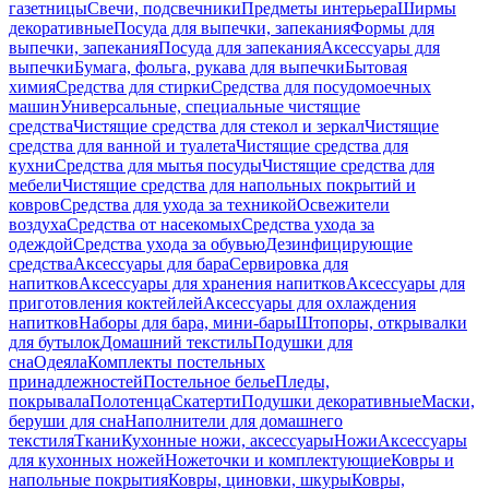
газетницы
Свечи, подсвечники
Предметы интерьера
Ширмы
декоративные
Посуда для выпечки, запекания
Формы для
выпечки, запекания
Посуда для запекания
Аксессуары для
выпечки
Бумага, фольга, рукава для выпечки
Бытовая
химия
Средства для стирки
Средства для посудомоечных
машин
Универсальные, специальные чистящие
средства
Чистящие средства для стекол и зеркал
Чистящие
средства для ванной и туалета
Чистящие средства для
кухни
Средства для мытья посуды
Чистящие средства для
мебели
Чистящие средства для напольных покрытий и
ковров
Средства для ухода за техникой
Освежители
воздуха
Средства от насекомых
Средства ухода за
одеждой
Средства ухода за обувью
Дезинфицирующие
средства
Аксессуары для бара
Сервировка для
напитков
Аксессуары для хранения напитков
Аксессуары для
приготовления коктейлей
Аксессуары для охлаждения
напитков
Наборы для бара, мини-бары
Штопоры, открывалки
для бутылок
Домашний текстиль
Подушки для
сна
Одеяла
Комплекты постельных
принадлежностей
Постельное белье
Пледы,
покрывала
Полотенца
Скатерти
Подушки декоративные
Маски,
беруши для сна
Наполнители для домашнего
текстиля
Ткани
Кухонные ножи, аксессуары
Ножи
Аксессуары
для кухонных ножей
Ножеточки и комплектующие
Ковры и
напольные покрытия
Ковры, циновки, шкуры
Ковры,