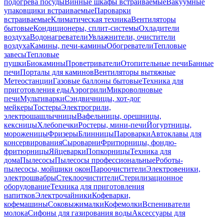
подогрева посуды
Винные шкафы встраиваемые
Вакуумные
упаковщики встраиваемые
Пароварки
встраиваемые
Климатическая техника
Вентиляторы
бытовые
Кондиционеры, сплит-системы
Охладители
воздуха
Водонагреватели
Увлажнители, очистители
воздуха
Камины, печи-камины
Обогреватели
Тепловые
завесы
Тепловые
пушки
Биокамины
Проветриватели
Отопительные печи
Банные
печи
Порталы для каминов
Вентиляторы вытяжные
Метеостанции
Газовые баллоны бытовые
Техника для
приготовления еды
Аэрогрили
Микроволновые
печи
Мультиварки
Сэндвичницы, хот-дог
мейкеры
Тостеры
Электрогрили,
электрошашлычницы
Вафельницы, орешницы,
кексницы
Хлебопечки
Ростеры, мини-печи
Йогуртницы,
мороженицы
Фризеры
Блинницы
Пароварки
Автоклавы для
консервирования
Сыроварни
Фритюрницы, фондю-
фритюрницы
Яйцеварки
Попкорницы
Техника для
дома
Пылесосы
Пылесосы профессиональные
Роботы-
пылесосы, мойщики окон
Пароочистители
Электровеники,
электрошвабры
Стеклоочистители
Стерилизационное
оборудование
Техника для приготовления
напитков
Электрочайники
Кофеварки,
кофемашины
Соковыжималки
Кофемолки
Вспениватели
молока
Сифоны для газирования воды
Аксессуары для