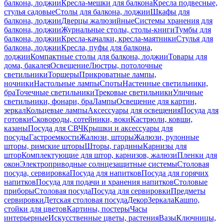
балкона, лоджии
Кресла-мешки для балкона
Кресла подвесные,
стулья садовые
Столы для балкона, лоджии
Шкафы для
балкона, лоджии
Дверцы жалюзийные
Системы хранения для
балкона, лоджии
Журнальные столы, столы-книги
Тумбы для
балкона, лоджии
Кресла-качалки, кресла-маятники
Стулья для
балкона, лоджии
Кресла, пуфы для балкона,
лоджии
Компактные столы для балкона, лоджии
Товары для
дома, бакалея
Освещение
Люстры, потолочные
светильники
Торшеры
Прикроватные лампы,
ночники
Настольные лампы
Споты
Настенные светильники,
бра
Точечные светильники
Трековые светильники
Уличные
светильники, фонари, бра
Лампы
Освещение для картин,
зеркал
Кольцевые лампы
Аксессуары для освещения
Посуда для
готовки
Сковороды, сотейники, воки
Кастрюли, ковши,
казаны
Посуда для СВЧ
Крышки и аксессуары для
посуды
Гастроемкости
Жалюзи, шторы
Жалюзи, рулонные
шторы, римские шторы
Шторы, гардины
Карнизы для
штор
Комплектующие для штор, карнизов, жалюзи
Пленки для
окон
Электроприводные солнцезащитные системы
Столовая
посуда, сервировка
Посуда для напитков
Посуда для горячих
напитков
Посуда для подачи и хранения напитков
Столовые
приборы
Столовая посуда
Посуда для сервировки
Предметы
сервировки
Детская столовая посуда
Декор
Зеркала
Кашпо,
стойки для цветов
Картины, постеры
Часы
интерьерные
Искусственные цветы, растения
Вазы
Ключницы,