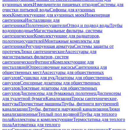
кухонных моек
Измельчители пищевых отходов
Системы для
очистки питьевой воды
Сифоны для кухонных
моек
Комплектующие для кухонных моек
Инженерная
сантехника
Инсталляции для
сантехники
Полотенцесушители
Отвод и подвод воды
Трубы
водопроводные
Магистральные фильтры, системы
сантехнические
Комплектующие для радиаторов,
полотенцесушителей
Монтажные комплекты для
сантехники
Регулирующая арматура
Системы защиты от
протечек
Люки сантехнические
Аксессуары для
магистральных фильтров, систем
сантехнических
Фитинги
Комплектующие для
инсталляций
Опрессовочные насосы
Сантехника для
общественных мест
Аксессуары для общественных
санузлов
Сушилки для рук
Дозаторы для общественных
санузлов
Сенсорные дозаторы для общественных
санузлов
Локтевые дозаторы для общественных
санузлов
Диспенсеры для бумажных полотенец
Диспенсеры
для туалетной бумаги
Канализация
Тросы сантехнические,
вантузы
Прочистные машины
Трубы, фитинги внутренней
канализации
Трубы, фитинги наружной канализации
Люки
канализационные
Теплый пол водяной
Трубы для теплого
пола
Коллекторы и комплектующие
Термостатика для теплого
пола
Автоматика для теплого
пола
Строительство
Строительные смеси и грунтовки
Клеевые