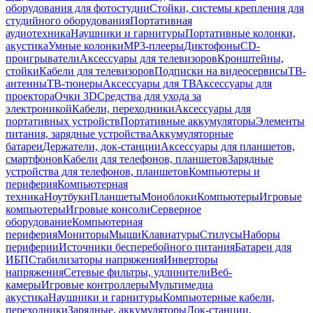
оборудования для фотостудии
Стойки, системы крепления для
студийного оборудования
Портативная
аудиотехника
Наушники и гарнитуры
Портативные колонки,
акустика
Умные колонки
MP3-плееры
Диктофоны
CD-
проигрыватели
Аксессуары для телевизоров
Кронштейны,
стойки
Кабели для телевизоров
Подписки на видеосервисы
ТВ-
антенны
ТВ-тюнеры
Аксессуары для ТВ
Аксессуары для
проектора
Очки 3D
Средства для ухода за
электроникой
Кабели, переходники
Аксессуары для
портативных устройств
Портативные аккумуляторы
Элементы
питания, зарядные устройства
Аккумуляторные
батареи
Держатели, док-станции
Аксессуары для планшетов,
смартфонов
Кабели для телефонов, планшетов
Зарядные
устройства для телефонов, планшетов
Компьютеры и
периферия
Компьютерная
техника
Ноутбуки
Планшеты
Моноблоки
Компьютеры
Игровые
компьютеры
Игровые консоли
Серверное
оборудование
Компьютерная
периферия
Мониторы
Мыши
Клавиатуры
Стилусы
Наборы
периферии
Источники бесперебойного питания
Батареи для
ИБП
Стабилизаторы напряжения
Инверторы
напряжения
Сетевые фильтры, удлинители
Веб-
камеры
Игровые контроллеры
Мультимедиа
акустика
Наушники и гарнитуры
Компьютерные кабели,
переходники
Зарядные, аккумуляторы
Док-станции,