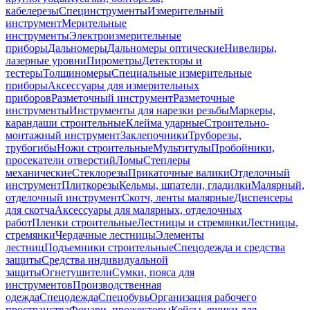
кабелерезы
Специнструменты
Измерительный
инструмент
Мерительные
инструменты
Электроизмерительные
приборы
Дальномеры
Дальномеры оптические
Нивелиры,
лазерные уровни
Пирометры
Детекторы и
тестеры
Толщиномеры
Специальные измерительные
приборы
Аксессуары для измерительных
приборов
Разметочный инструмент
Разметочные
инструменты
Инструменты для нарезки резьбы
Маркеры,
карандаши строительные
Клейма ударные
Строительно-
монтажный инструмент
Заклепочники
Труборезы,
трубогибы
Ножи строительные
Мультитулы
Пробойники,
просекатели отверстий
Ломы
Степлеры
механические
Стеклорезы
Прикаточные валики
Отделочный
инструмент
Плиткорезы
Кельмы, шпатели, гладилки
Малярный,
отделочный инструмент
Скотч, ленты малярные
Диспенсеры
для скотча
Аксессуары для малярных, отделочных
работ
Пленки строительные
Лестницы и стремянки
Лестницы,
стремянки
Чердачные лестницы
Элементы
лестниц
Подъемники строительные
Спецодежда и средства
защиты
Средства индивидуальной
защиты
Огнетушители
Сумки, пояса для
инструментов
Производственная
одежда
Спецодежда
Спецобувь
Организация рабочего
пространства
Фонари, прожекторы
Кейсы, ящики для