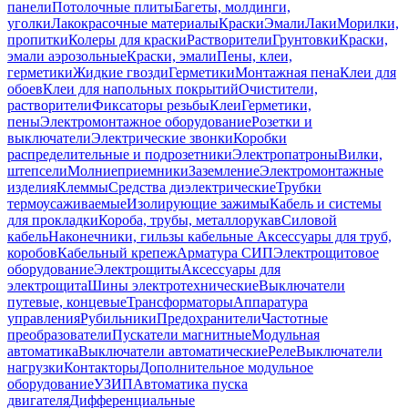
панели
Потолочные плиты
Багеты, молдинги,
уголки
Лакокрасочные материалы
Краски
Эмали
Лаки
Морилки,
пропитки
Колеры для краски
Растворители
Грунтовки
Краски,
эмали аэрозольные
Краски, эмали
Пены, клеи,
герметики
Жидкие гвозди
Герметики
Монтажная пена
Клеи для
обоев
Клеи для напольных покрытий
Очистители,
растворители
Фиксаторы резьбы
Клеи
Герметики,
пены
Электромонтажное оборудование
Розетки и
выключатели
Электрические звонки
Коробки
распределительные и подрозетники
Электропатроны
Вилки,
штепсели
Молниеприемники
Заземление
Электромонтажные
изделия
Клеммы
Средства диэлектрические
Трубки
термоусаживаемые
Изолирующие зажимы
Кабель и системы
для прокладки
Короба, трубы, металлорукав
Силовой
кабель
Наконечники, гильзы кабельные
Аксессуары для труб,
коробов
Кабельный крепеж
Арматура СИП
Электрощитовое
оборудование
Электрощиты
Аксессуары для
электрощита
Шины электротехнические
Выключатели
путевые, концевые
Трансформаторы
Аппаратура
управления
Рубильники
Предохранители
Частотные
преобразователи
Пускатели магнитные
Модульная
автоматика
Выключатели автоматические
Реле
Выключатели
нагрузки
Контакторы
Дополнительное модульное
оборудование
УЗИП
Автоматика пуска
двигателя
Дифференциальные