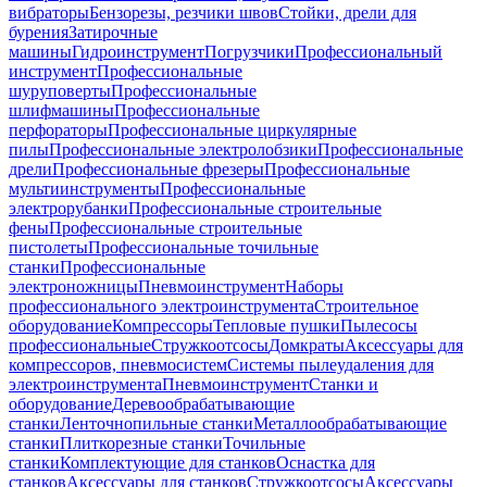
вибраторы
Бензорезы, резчики швов
Стойки, дрели для
бурения
Затирочные
машины
Гидроинструмент
Погрузчики
Профессиональный
инструмент
Профессиональные
шуруповерты
Профессиональные
шлифмашины
Профессиональные
перфораторы
Профессиональные циркулярные
пилы
Профессиональные электролобзики
Профессиональные
дрели
Профессиональные фрезеры
Профессиональные
мультиинструменты
Профессиональные
электрорубанки
Профессиональные строительные
фены
Профессиональные строительные
пистолеты
Профессиональные точильные
станки
Профессиональные
электроножницы
Пневмоинструмент
Наборы
профессионального электроинструмента
Строительное
оборудование
Компрессоры
Тепловые пушки
Пылесосы
профессиональные
Стружкоотсосы
Домкраты
Аксессуары для
компрессоров, пневмосистем
Системы пылеудаления для
электроинструмента
Пневмоинструмент
Станки и
оборудование
Деревообрабатывающие
станки
Ленточнопильные станки
Металлообрабатывающие
станки
Плиткорезные станки
Точильные
станки
Комплектующие для станков
Оснастка для
станков
Аксессуары для станков
Стружкоотсосы
Аксессуары