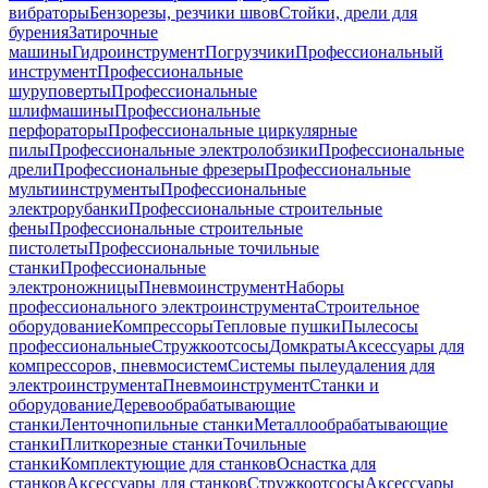
вибраторы
Бензорезы, резчики швов
Стойки, дрели для
бурения
Затирочные
машины
Гидроинструмент
Погрузчики
Профессиональный
инструмент
Профессиональные
шуруповерты
Профессиональные
шлифмашины
Профессиональные
перфораторы
Профессиональные циркулярные
пилы
Профессиональные электролобзики
Профессиональные
дрели
Профессиональные фрезеры
Профессиональные
мультиинструменты
Профессиональные
электрорубанки
Профессиональные строительные
фены
Профессиональные строительные
пистолеты
Профессиональные точильные
станки
Профессиональные
электроножницы
Пневмоинструмент
Наборы
профессионального электроинструмента
Строительное
оборудование
Компрессоры
Тепловые пушки
Пылесосы
профессиональные
Стружкоотсосы
Домкраты
Аксессуары для
компрессоров, пневмосистем
Системы пылеудаления для
электроинструмента
Пневмоинструмент
Станки и
оборудование
Деревообрабатывающие
станки
Ленточнопильные станки
Металлообрабатывающие
станки
Плиткорезные станки
Точильные
станки
Комплектующие для станков
Оснастка для
станков
Аксессуары для станков
Стружкоотсосы
Аксессуары