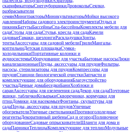
пылесосы, воздуходувки
Аэраторы,
скарификаторы
Снегоуборщики
Дровоколы
Сеялки,
разбрасыватели
семян
Минитракторы
Миникультиваторы
Мойки высокого
давления
Наборы садового электроинструмента
Отдых и
пикник
Батуты
Бассейны
Спа-бассейны
Комплекты мебели для
сада
Столы для сада
Стулья, кресла для сада
Качели
садовые
Гамаки, шезлонги
Раскладушки
Зонты,
тенты
Аксессуары для садовой мебели
Грили
Мангалы,
коптильни
Детская площадка
Сумки-
холодильники
Портативные колонки и
аудиосистемы
Оборудование для участка
Бытовые насосы
Люки
канализационные
Пруды, аксессуары для прудов
Фильтры,
насосы, стерилизаторы для прудов
Компрессоры для
прудов
Станции биологической очистки
Запчасти и
комплектующие для оборудования
Благоустройство
участка
Дачные дома
Беседки
Бани
Хозблоки и
сараи
Аксессуары для озеленения сада
Декор для сада
Почтовые
ящики, таблички
Козырьки
Скворечники, кормушки для
птиц
Домики для насекомых
Фонтаны, скульптуры для
сада
Пруды, аксессуары для прудов
Уличные
обогреватели
Уличные светильники
Противогололедные
реагенты
Декоративный щебень
Сад и огород
Поливочное
оборудование
Садовые опрыскиватели
Шланги для дома и
сада
Парники
Теплицы
Комплектующие для теплиц
Модульные