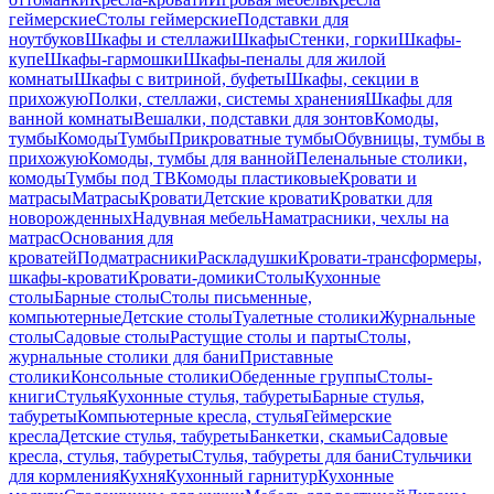
геймерские
Столы геймерские
Подставки для
ноутбуков
Шкафы и стеллажи
Шкафы
Стенки, горки
Шкафы-
купе
Шкафы-гармошки
Шкафы-пеналы для жилой
комнаты
Шкафы с витриной, буфеты
Шкафы, секции в
прихожую
Полки, стеллажи, системы хранения
Шкафы для
ванной комнаты
Вешалки, подставки для зонтов
Комоды,
тумбы
Комоды
Тумбы
Прикроватные тумбы
Обувницы, тумбы в
прихожую
Комоды, тумбы для ванной
Пеленальные столики,
комоды
Тумбы под ТВ
Комоды пластиковые
Кровати и
матрасы
Матрасы
Кровати
Детские кровати
Кроватки для
новорожденных
Надувная мебель
Наматрасники, чехлы на
матрас
Основания для
кроватей
Подматрасники
Раскладушки
Кровати-трансформеры,
шкафы-кровати
Кровати-домики
Столы
Кухонные
столы
Барные столы
Столы письменные,
компьютерные
Детские столы
Туалетные столики
Журнальные
столы
Садовые столы
Растущие столы и парты
Столы,
журнальные столики для бани
Приставные
столики
Консольные столики
Обеденные группы
Столы-
книги
Стулья
Кухонные стулья, табуреты
Барные стулья,
табуреты
Компьютерные кресла, стулья
Геймерские
кресла
Детские стулья, табуреты
Банкетки, скамьи
Садовые
кресла, стулья, табуреты
Стулья, табуреты для бани
Стульчики
для кормления
Кухня
Кухонный гарнитур
Кухонные