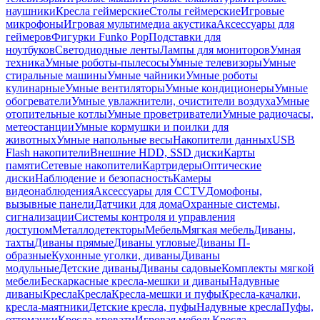
наушники
Кресла геймерские
Столы геймерские
Игровые
микрофоны
Игровая мультимедиа акустика
Аксессуары для
геймеров
Фигурки Funko Pop
Подставки для
ноутбуков
Светодиодные ленты
Лампы для мониторов
Умная
техника
Умные роботы-пылесосы
Умные телевизоры
Умные
стиральные машины
Умные чайники
Умные роботы
кулинарные
Умные вентиляторы
Умные кондиционеры
Умные
обогреватели
Умные увлажнители, очистители воздуха
Умные
отопительные котлы
Умные проветриватели
Умные радиочасы,
метеостанции
Умные кормушки и поилки для
животных
Умные напольные весы
Накопители данных
USB
Flash накопители
Внешние HDD, SSD диски
Карты
памяти
Сетевые накопители
Картридеры
Оптические
диски
Наблюдение и безопасность
Камеры
видеонаблюдения
Аксессуары для CCTV
Домофоны,
вызывные панели
Датчики для дома
Охранные системы,
сигнализации
Системы контроля и управления
доступом
Металлодетекторы
Мебель
Мягкая мебель
Диваны,
тахты
Диваны прямые
Диваны угловые
Диваны П-
образные
Кухонные уголки, диваны
Диваны
модульные
Детские диваны
Диваны садовые
Комплекты мягкой
мебели
Бескаркасные кресла-мешки и диваны
Надувные
диваны
Кресла
Кресла
Кресла-мешки и пуфы
Кресла-качалки,
кресла-маятники
Детские кресла, пуфы
Надувные кресла
Пуфы,
оттоманки
Кресла-кровати
Игровая мебель
Кресла