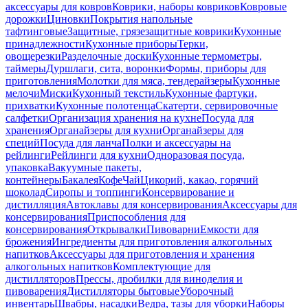
аксессуары для ковров
Коврики, наборы ковриков
Ковровые
дорожки
Циновки
Покрытия напольные
тафтинговые
Защитные, грязезащитные коврики
Кухонные
принадлежности
Кухонные приборы
Терки,
овощерезки
Разделочные доски
Кухонные термометры,
таймеры
Дуршлаги, сита, воронки
Формы, приборы для
приготовления
Молотки для мяса, тендерайзеры
Кухонные
мелочи
Миски
Кухонный текстиль
Кухонные фартуки,
прихватки
Кухонные полотенца
Скатерти, сервировочные
салфетки
Организация хранения на кухне
Посуда для
хранения
Органайзеры для кухни
Органайзеры для
специй
Посуда для ланча
Полки и аксессуары на
рейлинги
Рейлинги для кухни
Одноразовая посуда,
упаковка
Вакуумные пакеты,
контейнеры
Бакалея
Кофе
Чай
Цикорий, какао, горячий
шоколад
Сиропы и топпинги
Консервирование и
дистилляция
Автоклавы для консервирования
Аксессуары для
консервирования
Приспособления для
консервирования
Открывалки
Пивоварни
Емкости для
брожения
Ингредиенты для приготовления алкогольных
напитков
Аксессуары для приготовления и хранения
алкогольных напитков
Комплектующие для
дистилляторов
Прессы, дробилки для виноделия и
пивоварения
Дистилляторы бытовые
Уборочный
инвентарь
Швабры, насадки
Ведра, тазы для уборки
Наборы