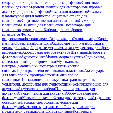
смартфонов
Защитные стекла для смартфонов
Защитные
пленки для смартфонов
Стилусы для смартфонов
Игровые
аксессуары для смартфонов
Чехлы для планшетов
Чехлы с
клавиатурой для планшетов
Защитные стекла для
планшетов
Защитные пленки для планшетов
Сумки для
планшетов
Стилусы для планшетов
Аксессуары для
планшетов, смартфонов
Кабели для телефонов,
планшетов
Фото,
видеосъемка
Фотоаппараты
Видеокамеры
Экшн-камеры
Карты
памяти
Объективы
Вспышки
Аксессуары для камер
Сумки и
чехлы для камер
Зарядные устройства, аккумуляторы для фото,
видеокамер
Аксессуары для объективов
Штативы
Цифровые
фоторамки
Аудиотехника
Мультимедиа акустика
Радиочасы,
метеостанции
Радиоприемники
Музыкальные
центры
Домашние кинотеатры
Акустические
системы
Проигрыватели виниловых пластинок
Аксессуары
для виниловых проигрывателей
Виниловые
пластинки
Инсталляционная акустика
Трансляционные
усилители
Аксессуары для аудиотехники
Комплектующие для
акустики
Акустические кабели
Подставки, стойки для
акустики
Сумки, чехлы для акустики
Оборудование для
фотостудии
Кольцевые лампы
Фоны для фотостудии
Студийное
освещение
Насадки светоформирующие для
фотостудии
Фотозонты, отражатели
Оборудование для
предметной съемки
Вспышки студийные
Комплекты