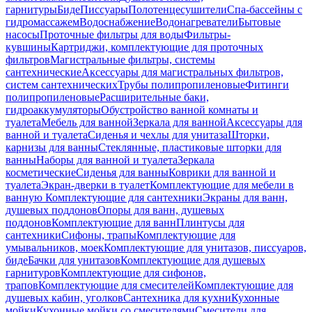
гарнитуры
Биде
Писсуары
Полотенцесушители
Спа-бассейны с
гидромассажем
Водоснабжение
Водонагреватели
Бытовые
насосы
Проточные фильтры для воды
Фильтры-
кувшины
Картриджи, комплектующие для проточных
фильтров
Магистральные фильтры, системы
сантехнические
Аксессуары для магистральных фильтров,
систем сантехнических
Трубы полипропиленовые
Фитинги
полипропиленовые
Расширительные баки,
гидроаккумуляторы
Обустройство ванной комнаты и
туалета
Мебель для ванной
Зеркала для ванной
Аксессуары для
ванной и туалета
Сиденья и чехлы для унитаза
Шторки,
карнизы для ванны
Стеклянные, пластиковые шторки для
ванны
Наборы для ванной и туалета
Зеркала
косметические
Сиденья для ванны
Коврики для ванной и
туалета
Экран-дверки в туалет
Комплектующие для мебели в
ванную
Комплектующие для сантехники
Экраны для ванн,
душевых поддонов
Опоры для ванн, душевых
поддонов
Комплектующие для ванн
Плинтусы для
сантехники
Сифоны, трапы
Комплектующие для
умывальников, моек
Комплектующие для унитазов, писсуаров,
биде
Бачки для унитазов
Комплектующие для душевых
гарнитуров
Комплектующие для сифонов,
трапов
Комплектующие для смесителей
Комплектующие для
душевых кабин, уголков
Сантехника для кухни
Кухонные
мойки
Кухонные мойки со смесителями
Смесители для