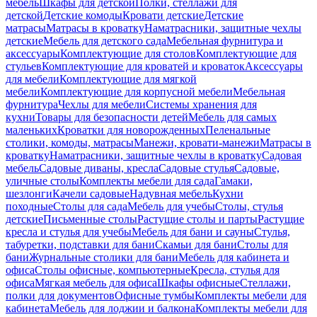
мебель
Шкафы для детской
Полки, стеллажи для
детской
Детские комоды
Кровати детские
Детские
матрасы
Матрасы в кроватку
Наматрасники, защитные чехлы
детские
Мебель для детского сада
Мебельная фурнитура и
аксессуары
Комплектующие для столов
Комплектующие для
стульев
Комплектующие для кроватей и кроваток
Аксессуары
для мебели
Комплектующие для мягкой
мебели
Комплектующие для корпусной мебели
Мебельная
фурнитура
Чехлы для мебели
Системы хранения для
кухни
Товары для безопасности детей
Мебель для самых
маленьких
Кроватки для новорожденных
Пеленальные
столики, комоды, матрасы
Манежи, кровати-манежи
Матрасы в
кроватку
Наматрасники, защитные чехлы в кроватку
Садовая
мебель
Садовые диваны, кресла
Садовые стулья
Садовые,
уличные столы
Комплекты мебели для сада
Гамаки,
шезлонги
Качели садовые
Надувная мебель
Кухни
походные
Столы для сада
Мебель для учебы
Столы, стулья
детские
Письменные столы
Растущие столы и парты
Растущие
кресла и стулья для учебы
Мебель для бани и сауны
Стулья,
табуретки, подставки для бани
Скамьи для бани
Столы для
бани
Журнальные столики для бани
Мебель для кабинета и
офиса
Столы офисные, компьютерные
Кресла, стулья для
офиса
Мягкая мебель для офиса
Шкафы офисные
Стеллажи,
полки для документов
Офисные тумбы
Комплекты мебели для
кабинета
Мебель для лоджии и балкона
Комплекты мебели для