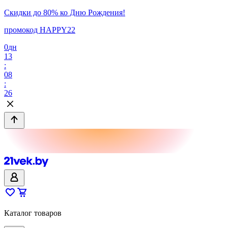
Скидки до 80% ко Дню Рождения!
промокод HAPPY22
0
дн
13
:
08
:
26
Каталог товаров