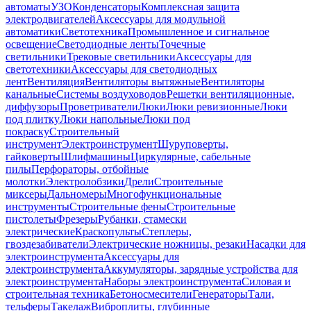
автоматы
УЗО
Конденсаторы
Комплексная защита
электродвигателей
Аксессуары для модульной
автоматики
Светотехника
Промышленное и сигнальное
освещение
Светодиодные ленты
Точечные
светильники
Трековые светильники
Аксессуары для
светотехники
Аксессуары для светодиодных
лент
Вентиляция
Вентиляторы вытяжные
Вентиляторы
канальные
Системы воздуховодов
Решетки вентиляционные,
диффузоры
Проветриватели
Люки
Люки ревизионные
Люки
под плитку
Люки напольные
Люки под
покраску
Строительный
инструмент
Электроинструмент
Шуруповерты,
гайковерты
Шлифмашины
Циркулярные, сабельные
пилы
Перфораторы, отбойные
молотки
Электролобзики
Дрели
Строительные
миксеры
Дальномеры
Многофункциональные
инструменты
Строительные фены
Строительные
пистолеты
Фрезеры
Рубанки, стамески
электрические
Краскопульты
Степлеры,
гвоздезабиватели
Электрические ножницы, резаки
Насадки для
электроинструмента
Аксессуары для
электроинструмента
Аккумуляторы, зарядные устройства для
электроинструмента
Наборы электроинструмента
Силовая и
строительная техника
Бетоносмесители
Генераторы
Тали,
тельферы
Такелаж
Виброплиты, глубинные