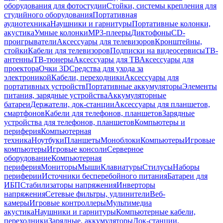
оборудования для фотостудии
Стойки, системы крепления для
студийного оборудования
Портативная
аудиотехника
Наушники и гарнитуры
Портативные колонки,
акустика
Умные колонки
MP3-плееры
Диктофоны
CD-
проигрыватели
Аксессуары для телевизоров
Кронштейны,
стойки
Кабели для телевизоров
Подписки на видеосервисы
ТВ-
антенны
ТВ-тюнеры
Аксессуары для ТВ
Аксессуары для
проектора
Очки 3D
Средства для ухода за
электроникой
Кабели, переходники
Аксессуары для
портативных устройств
Портативные аккумуляторы
Элементы
питания, зарядные устройства
Аккумуляторные
батареи
Держатели, док-станции
Аксессуары для планшетов,
смартфонов
Кабели для телефонов, планшетов
Зарядные
устройства для телефонов, планшетов
Компьютеры и
периферия
Компьютерная
техника
Ноутбуки
Планшеты
Моноблоки
Компьютеры
Игровые
компьютеры
Игровые консоли
Серверное
оборудование
Компьютерная
периферия
Мониторы
Мыши
Клавиатуры
Стилусы
Наборы
периферии
Источники бесперебойного питания
Батареи для
ИБП
Стабилизаторы напряжения
Инверторы
напряжения
Сетевые фильтры, удлинители
Веб-
камеры
Игровые контроллеры
Мультимедиа
акустика
Наушники и гарнитуры
Компьютерные кабели,
переходники
Зарядные, аккумуляторы
Док-станции,