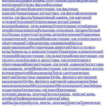
материалы
Шифер
Профнастил
Рулонная кровля
Кровельная
вентиляция
Отделка фасада
Фасадные
панели
Сайдинг
Комплектующие для фасадных
панелей
Декоративные штукатурки для фасада
Клинкерная
плитка для фасада
Декоративный камень для наружной
отделки
Отопление
Отопительные котлы
Газовые
колонки
Камины, печи-камины
Отопительные печи
Банные
печи
Водонагреватели
Радиаторы отопления, батареи
Теплый
пол
Теплые плинтусы
Системы антиобледенения
Управление
климатической техникой
Комплектующие для отопительного
оборудования
Стабилизаторы напряжения
Насосы
циркуляционные
Регулирующая арматура
Отвод и подвод
воды
Дымоходы и комплектующие
Управление климатической
техникой
Комплектующие для радиаторов
Комплектующие для
теплого пола
Топливо и аксессуары для отопительного
оборудования
Комплектующие для печей, каминов
Аксессуары
для каминов, печей
Комплектующие для отопительных котлов,
водонагревателей
Канализация
Тросы сантехнические,
вантузы
Прочистные машины
Трубы, фитинги внутренней
канализации
Трубы, фитинги наружной канализации
Люки
канализационные
Металлопрокат
Металлопрокат
Сваи
Заборы,
ограждения
Автоматика для ворот
Крепежные
изделия
Саморезы, шурупы
Гвозди
Анкеры, дюбели
Скобы,
штифты
Перфорированный крепеж
Гайки,
шайбы
Заклепки
Болты, винты, шпильки
Хомуты
Химические