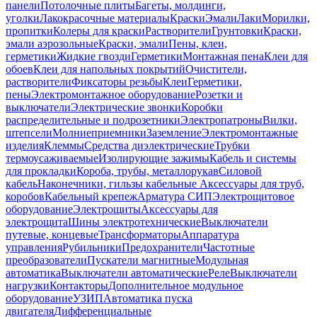
панели
Потолочные плиты
Багеты, молдинги,
уголки
Лакокрасочные материалы
Краски
Эмали
Лаки
Морилки,
пропитки
Колеры для краски
Растворители
Грунтовки
Краски,
эмали аэрозольные
Краски, эмали
Пены, клеи,
герметики
Жидкие гвозди
Герметики
Монтажная пена
Клеи для
обоев
Клеи для напольных покрытий
Очистители,
растворители
Фиксаторы резьбы
Клеи
Герметики,
пены
Электромонтажное оборудование
Розетки и
выключатели
Электрические звонки
Коробки
распределительные и подрозетники
Электропатроны
Вилки,
штепсели
Молниеприемники
Заземление
Электромонтажные
изделия
Клеммы
Средства диэлектрические
Трубки
термоусаживаемые
Изолирующие зажимы
Кабель и системы
для прокладки
Короба, трубы, металлорукав
Силовой
кабель
Наконечники, гильзы кабельные
Аксессуары для труб,
коробов
Кабельный крепеж
Арматура СИП
Электрощитовое
оборудование
Электрощиты
Аксессуары для
электрощита
Шины электротехнические
Выключатели
путевые, концевые
Трансформаторы
Аппаратура
управления
Рубильники
Предохранители
Частотные
преобразователи
Пускатели магнитные
Модульная
автоматика
Выключатели автоматические
Реле
Выключатели
нагрузки
Контакторы
Дополнительное модульное
оборудование
УЗИП
Автоматика пуска
двигателя
Дифференциальные