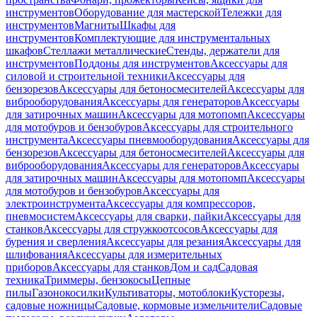
инструментов
Оборудование для мастерской
Тележки для
инструментов
Магниты
Шкафы для
инструментов
Комплектующие для инструментальных
шкафов
Стеллажи металлические
Стенды, держатели для
инструментов
Поддоны для инструментов
Аксессуары для
силовой и строительной техники
Аксессуары для
бензорезов
Аксессуары для бетоносмесителей
Аксессуары для
виброоборудования
Аксессуары для генераторов
Аксессуары
для затирочных машин
Аксессуары для мотопомп
Аксессуары
для мотобуров и бензобуров
Аксессуары для строительного
инструмента
Аксессуары пневмооборудования
Аксессуары для
бензорезов
Аксессуары для бетоносмесителей
Аксессуары для
виброоборудования
Аксессуары для генераторов
Аксессуары
для затирочных машин
Аксессуары для мотопомп
Аксессуары
для мотобуров и бензобуров
Аксессуары для
электроинструмента
Аксессуары для компрессоров,
пневмосистем
Аксессуары для сварки, пайки
Аксессуары для
станков
Аксессуары для стружкоотсосов
Аксессуары для
бурения и сверления
Аксессуары для резания
Аксессуары для
шлифования
Аксессуары для измерительных
приборов
Аксессуары для станков
Дом и сад
Садовая
техника
Триммеры, бензокосы
Цепные
пилы
Газонокосилки
Культиваторы, мотоблоки
Кусторезы,
садовые ножницы
Садовые, кормовые измельчители
Садовые