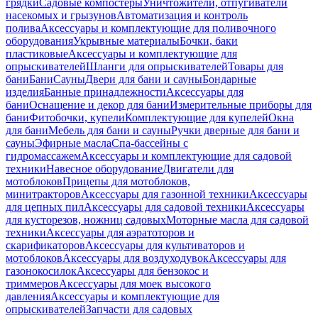
грядки
Садовые компостеры
Уничтожители, отпугиватели
насекомых и грызунов
Автоматизация и контроль
полива
Аксессуары и комплектующие для поливочного
оборудования
Укрывные материалы
Бочки, баки
пластиковые
Аксессуары и комплектующие для
опрыскивателей
Шланги для опрыскивателей
Товары для
бани
Бани
Сауны
Двери для бани и сауны
Бондарные
изделия
Банные принадлежности
Аксессуары для
бани
Оснащение и декор для бани
Измерительные приборы для
бани
Фитобочки, купели
Комплектующие для купелей
Окна
для бани
Мебель для бани и сауны
Ручки дверные для бани и
сауны
Эфирные масла
Спа-бассейны с
гидромассажем
Аксессуары и комплектующие для садовой
техники
Навесное оборудование
Двигатели для
мотоблоков
Прицепы для мотоблоков,
минитракторов
Аксессуары для газонной техники
Аксессуары
для цепных пил
Аксессуары для садовой техники
Аксессуары
для кусторезов, ножниц садовых
Моторные масла для садовой
техники
Аксессуары для аэратоторов и
скарификаторов
Аксессуары для культиваторов и
мотоблоков
Аксессуары для воздуходувок
Аксессуары для
газонокосилок
Аксессуары для бензокос и
триммеров
Аксессуары для моек высокого
давления
Аксессуары и комплектующие для
опрыскивателей
Запчасти для садовых