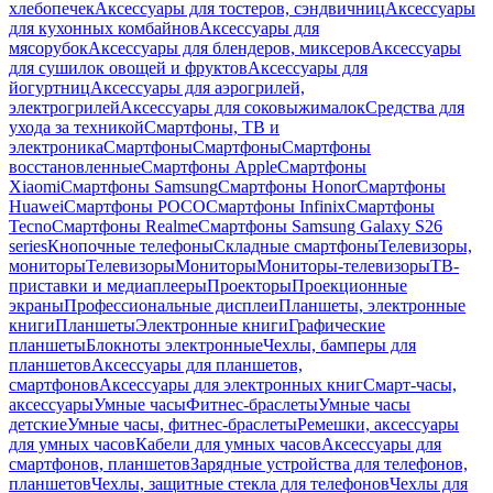
хлебопечек
Аксессуары для тостеров, сэндвичниц
Аксессуары
для кухонных комбайнов
Аксессуары для
мясорубок
Аксессуары для блендеров, миксеров
Аксессуары
для сушилок овощей и фруктов
Аксессуары для
йогуртниц
Аксессуары для аэрогрилей,
электрогрилей
Аксессуары для соковыжималок
Средства для
ухода за техникой
Смартфоны, ТВ и
электроника
Смартфоны
Смартфоны
Смартфоны
восстановленные
Смартфоны Apple
Смартфоны
Xiaomi
Смартфоны Samsung
Смартфоны Honor
Смартфоны
Huawei
Смартфоны POCO
Смартфоны Infinix
Смартфоны
Tecno
Смартфоны Realme
Смартфоны Samsung Galaxy S26
series
Кнопочные телефоны
Складные смартфоны
Телевизоры,
мониторы
Телевизоры
Мониторы
Мониторы-телевизоры
ТВ-
приставки и медиаплееры
Проекторы
Проекционные
экраны
Профессиональные дисплеи
Планшеты, электронные
книги
Планшеты
Электронные книги
Графические
планшеты
Блокноты электронные
Чехлы, бамперы для
планшетов
Аксессуары для планшетов,
смартфонов
Аксессуары для электронных книг
Смарт-часы,
аксессуары
Умные часы
Фитнес-браслеты
Умные часы
детские
Умные часы, фитнес-браслеты
Ремешки, аксессуары
для умных часов
Кабели для умных часов
Аксессуары для
смартфонов, планшетов
Зарядные устройства для телефонов,
планшетов
Чехлы, защитные стекла для телефонов
Чехлы для