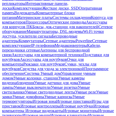
репликаторы
Интерактивные панели,
доски
Комплектующие
Жесткие диски, SSD
Оперативная
память
Видеокарты
Компьютерные блоки
питания
Материнские платы
Системы охлаждения
Корпуса для
компьютеров
Процессоры
Оптические приводы
Аксессуары
для корпусов ПК
Боксы, док-станции для накопителей
Сетевое
оборудование
Маршрутизаторы, DSL-модемы
Wi-Fi точки
доступа, усилители сигнала
Беспроводные
адаптеры
Коммутаторы
Сетевые адаптеры
Powerline
Сетевые
комплектующие
IP-телефония
Медиаконвертеры
Кабели,
переходники сетевые
Антенны для беспроводной
связи
Аксессуары для компьютерной техники
Подставки для
ноутбуков
Аксессуары для ноутбуков
Очки для
компьютера
Рюкзаки для ноутбуков
Сумки, чехлы для
ноутбуков
Средства для ухода за электроникой
Программное
обеспечение
Система Умный дом
Управление умным
домом
Умные колонки, станции
Умные камеры
видеонаблюдения
Умные датчики для дома
Умные
лампы
Умные выключатели
Умные розетки
Умные
светильники
Умные светодиодные ленты
Умные реле
Умные
замки
Умные домофоны
Умные карнизы
Умные
терморегуляторы
Игровая зона
Игровые приставки
Игры для
приставок
Игровые контроллеры
Игровые ноутбуки
Игровые
компьютеры
Игровые видеокарты
Игровые мониторы
Игровые
телевизоры
Игровые мыши
Игровые клавиатуры
Игровые