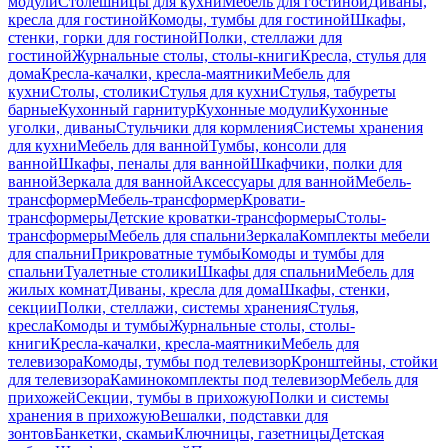
модули
Столешницы для кухни
Мебель для гостиной
Диваны,
кресла для гостиной
Комоды, тумбы для гостиной
Шкафы,
стенки, горки для гостиной
Полки, стеллажи для
гостиной
Журнальные столы, столы-книги
Кресла, стулья для
дома
Кресла-качалки, кресла-маятники
Мебель для
кухни
Столы, столики
Стулья для кухни
Стулья, табуреты
барные
Кухонный гарнитур
Кухонные модули
Кухонные
уголки, диваны
Стульчики для кормления
Системы хранения
для кухни
Мебель для ванной
Тумбы, консоли для
ванной
Шкафы, пеналы для ванной
Шкафчики, полки для
ванной
Зеркала для ванной
Аксессуары для ванной
Мебель-
трансформер
Мебель-трансформер
Кровати-
трансформеры
Детские кроватки-трансформеры
Столы-
трансформеры
Мебель для спальни
Зеркала
Комплекты мебели
для спальни
Прикроватные тумбы
Комоды и тумбы для
спальни
Туалетные столики
Шкафы для спальни
Мебель для
жилых комнат
Диваны, кресла для дома
Шкафы, стенки,
секции
Полки, стеллажи, системы хранения
Стулья,
кресла
Комоды и тумбы
Журнальные столы, столы-
книги
Кресла-качалки, кресла-маятники
Мебель для
телевизора
Комоды, тумбы под телевизор
Кронштейны, стойки
для телевизора
Каминокомплекты под телевизор
Мебель для
прихожей
Секции, тумбы в прихожую
Полки и системы
хранения в прихожую
Вешалки, подставки для
зонтов
Банкетки, скамьи
Ключницы, газетницы
Детская