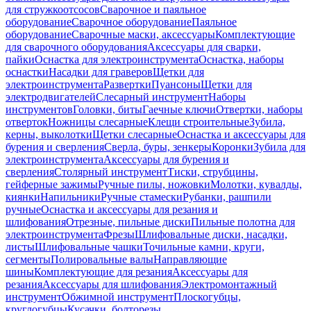
для стружкоотсосов
Сварочное и паяльное
оборудование
Сварочное оборудование
Паяльное
оборудование
Сварочные маски, аксессуары
Комплектующие
для сварочного оборудования
Аксессуары для сварки,
пайки
Оснастка для электроинструмента
Оснастка, наборы
оснастки
Насадки для граверов
Щетки для
электроинструмента
Развертки
Пуансоны
Щетки для
электродвигателей
Слесарный инструмент
Наборы
инструментов
Головки, биты
Гаечные ключи
Отвертки, наборы
отверток
Ножницы слесарные
Клещи строительные
Зубила,
керны, выколотки
Щетки слесарные
Оснастка и аксессуары для
бурения и сверления
Сверла, буры, зенкеры
Коронки
Зубила для
электроинструмента
Аксессуары для бурения и
сверления
Столярный инструмент
Тиски, струбцины,
гейферные зажимы
Ручные пилы, ножовки
Молотки, кувалды,
киянки
Напильники
Ручные стамески
Рубанки, рашпили
ручные
Оснастка и аксессуары для резания и
шлифования
Отрезные, пильные диски
Пильные полотна для
электроинструмента
Фрезы
Шлифовальные диски, насадки,
листы
Шлифовальные чашки
Точильные камни, круги,
сегменты
Полировальные валы
Направляющие
шины
Комплектующие для резания
Аксессуары для
резания
Аксессуары для шлифования
Электромонтажный
инструмент
Обжимной инструмент
Плоскогубцы,
круглогубцы
Кусачки, болторезы,