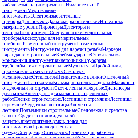
кабелерезы
Специнструменты
Измерительный
инструмент
Мерительные
инструменты
Электроизмерительные
приборы
Дальномеры
Дальномеры оптические
Нивелиры,
лазерные уровни
Пирометры
Детекторы и
тестеры
Толщиномеры
Специальные измерительные
приборы
Аксессуары для измерительных
приборов
Разметочный инструмент
Разметочные
инструменты
Инструменты для нарезки резьбы
Маркеры,
карандаши строительные
Клейма ударные
Строительно-
монтажный инструмент
Заклепочники
Труборезы,
трубогибы
Ножи строительные
Мультитулы
Пробойники,
просекатели отверстий
Ломы
Степлеры
механические
Стеклорезы
Прикаточные валики
Отделочный
инструмент
Плиткорезы
Кельмы, шпатели, гладилки
Малярный,
отделочный инструмент
Скотч, ленты малярные
Диспенсеры
для скотча
Аксессуары для малярных, отделочных
работ
Пленки строительные
Лестницы и стремянки
Лестницы,
стремянки
Чердачные лестницы
Элементы
лестниц
Подъемники строительные
Спецодежда и средства
защиты
Средства индивидуальной
защиты
Огнетушители
Сумки, пояса для
инструментов
Производственная
одежда
Спецодежда
Спецобувь
Организация рабочего
пространства
Фонари, прожекторы
Кейсы, ящики для