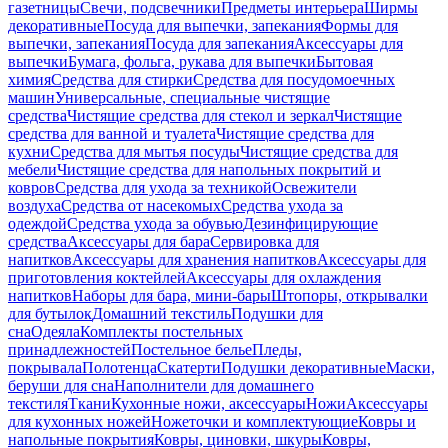
газетницы
Свечи, подсвечники
Предметы интерьера
Ширмы
декоративные
Посуда для выпечки, запекания
Формы для
выпечки, запекания
Посуда для запекания
Аксессуары для
выпечки
Бумага, фольга, рукава для выпечки
Бытовая
химия
Средства для стирки
Средства для посудомоечных
машин
Универсальные, специальные чистящие
средства
Чистящие средства для стекол и зеркал
Чистящие
средства для ванной и туалета
Чистящие средства для
кухни
Средства для мытья посуды
Чистящие средства для
мебели
Чистящие средства для напольных покрытий и
ковров
Средства для ухода за техникой
Освежители
воздуха
Средства от насекомых
Средства ухода за
одеждой
Средства ухода за обувью
Дезинфицирующие
средства
Аксессуары для бара
Сервировка для
напитков
Аксессуары для хранения напитков
Аксессуары для
приготовления коктейлей
Аксессуары для охлаждения
напитков
Наборы для бара, мини-бары
Штопоры, открывалки
для бутылок
Домашний текстиль
Подушки для
сна
Одеяла
Комплекты постельных
принадлежностей
Постельное белье
Пледы,
покрывала
Полотенца
Скатерти
Подушки декоративные
Маски,
беруши для сна
Наполнители для домашнего
текстиля
Ткани
Кухонные ножи, аксессуары
Ножи
Аксессуары
для кухонных ножей
Ножеточки и комплектующие
Ковры и
напольные покрытия
Ковры, циновки, шкуры
Ковры,