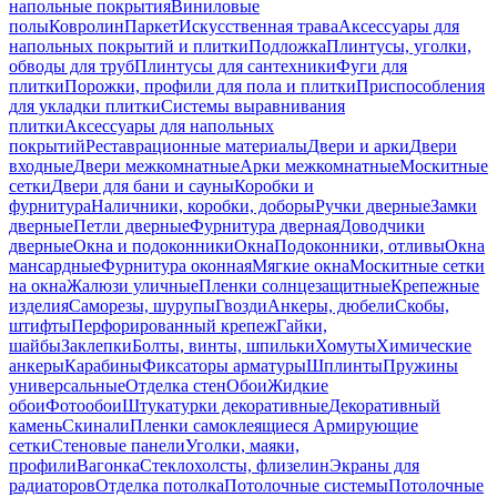
напольные покрытия
Виниловые
полы
Ковролин
Паркет
Искусственная трава
Аксессуары для
напольных покрытий и плитки
Подложка
Плинтусы, уголки,
обводы для труб
Плинтусы для сантехники
Фуги для
плитки
Порожки, профили для пола и плитки
Приспособления
для укладки плитки
Системы выравнивания
плитки
Аксессуары для напольных
покрытий
Реставрационные материалы
Двери и арки
Двери
входные
Двери межкомнатные
Арки межкомнатные
Москитные
сетки
Двери для бани и сауны
Коробки и
фурнитура
Наличники, коробки, доборы
Ручки дверные
Замки
дверные
Петли дверные
Фурнитура дверная
Доводчики
дверные
Окна и подоконники
Окна
Подоконники, отливы
Окна
мансардные
Фурнитура оконная
Мягкие окна
Москитные сетки
на окна
Жалюзи уличные
Пленки солнцезащитные
Крепежные
изделия
Саморезы, шурупы
Гвозди
Анкеры, дюбели
Скобы,
штифты
Перфорированный крепеж
Гайки,
шайбы
Заклепки
Болты, винты, шпильки
Хомуты
Химические
анкеры
Карабины
Фиксаторы арматуры
Шплинты
Пружины
универсальные
Отделка стен
Обои
Жидкие
обои
Фотообои
Штукатурки декоративные
Декоративный
камень
Скинали
Пленки самоклеящиеся
Армирующие
сетки
Стеновые панели
Уголки, маяки,
профили
Вагонка
Стеклохолсты, флизелин
Экраны для
радиаторов
Отделка потолка
Потолочные системы
Потолочные