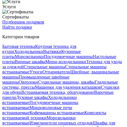
Услуги
Сертификаты
Подборщик подарков
Найти подарки
Категории товаров
Бытовая техника
Крупная техника для
кухни
Холодильники
Вытяжки
Кухонные
плиты
Морозильники
Посудомоечные машины
Настольные
плиты
Винные шкафы
Мини-холодильники
Техника для ухода
за одеждой
Стиральные машины
Стиральные машины
встраиваемые
Утюги
Отпариватели
Швейные, вышивальные
машины
Промышленные швейные
машины
Оверлоки
Сушильные машины, шкафы
Гладильные
системы, прессы
Машинки для удаления катышков
Сушилки
для обуви
Встраиваемая техника, оборудование
Варочные
панели
Духовые шкафы
Холодильники
встраиваемые
Посудомоечные машины
встраиваемые
Микроволновые печи
встраиваемые
Кофемашины встраиваемые
Комплекты
встраиваемой техники
Морозильники
встраиваемые
Измельчители пищевых отходов
Шкафы для