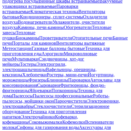
подогрева посуды
Винные шкафы встраиваемые
Вакуумные
упаковщики встраиваемые
Пароварки
встраиваемые
Климатическая техника
Вентиляторы
бытовые
Кондиционеры, сплит-системы
Охладители
воздуха
Водонагреватели
Увлажнители, очистители
воздуха
Камины, печи-камины
Обогреватели
Тепловые
завесы
Тепловые
пушки
Биокамины
Проветриватели
Отопительные печи
Банные
печи
Порталы для каминов
Вентиляторы вытяжные
Метеостанции
Газовые баллоны бытовые
Техника для
приготовления еды
Аэрогрили
Микроволновые
печи
Мультиварки
Сэндвичницы, хот-дог
мейкеры
Тостеры
Электрогрили,
электрошашлычницы
Вафельницы, орешницы,
кексницы
Хлебопечки
Ростеры, мини-печи
Йогуртницы,
мороженицы
Фризеры
Блинницы
Пароварки
Автоклавы для
консервирования
Сыроварни
Фритюрницы, фондю-
фритюрницы
Яйцеварки
Попкорницы
Техника для
дома
Пылесосы
Пылесосы профессиональные
Роботы-
пылесосы, мойщики окон
Пароочистители
Электровеники,
электрошвабры
Стеклоочистители
Стерилизационное
оборудование
Техника для приготовления
напитков
Электрочайники
Кофеварки,
кофемашины
Соковыжималки
Кофемолки
Вспениватели
молока
Сифоны для газирования воды
Аксессуары для