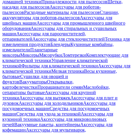
домашней техники
Принадлежности для пылесосов
Щетки,
насадки для пылесосов
Аксессуары для роботов-
пылесосов
Расходные материалы для пылесосов
Станции,
аккумуляторы для роботов-пылесосов
Аксессуары для
швейных машин
Аксессуары для промышленного швейного
оборудования
Аксессуары для стиральных и сушильных
машин
Аксессуары для пароочистителей,
отпаривателей
Аксессуары для стеклоочистителей
Техника для
измельчения продуктов
Блендеры
Кухонные комбайны,
измельчители
Планетарные
миксеры
Миксеры
Мясорубки
Ломтерезки
Комплектующие для
климатической техники
Управление климатической
техникой
Фильтры для климатической техники
Аксессуары для
климатической техники
Мелкая техника
Весы кухонные,
бытовые
Сушилки для овощей и
фруктов
Вакууматоры
Открывалки,
картофелечистки
Проращиватели семян
Маслобойки,
сепараторы бытовые
Аксессуары для крупной
техники
Аксессуары для вытяжек
Аксессуары для плит и
духовок
Аксессуары для холодильников
Аксессуары для
посудомоечных машин
Средства для посудомоечных
машин
Средства для ухода за техникой
Аксессуары для
кухонной техники
Аксессуары для микроволновых
печей
Вакуумные пакеты, контейнеры
Аксессуары для
кофемашин
Аксессуары для мультиварок,