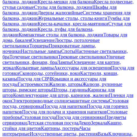
балкона, лоджии
Кресла-мешки для балкона
Кресла подвесные,
стулья садовые
Столы для балкона, лоджии
Шкафы для
балкона, лоджии
Дверцы жалюзийные
Системы хранения для
балкона, лоджии
Журнальные столы, столы-книги
Тумбы для
балкона, лоджии
Кресла-качалки, кресла-маятники
Стулья для
балкона, лоджии
Кресла, пуфы для балкона,
лоджии
Компактные столы для балкона, лоджии
Товары для
дома, бакалея
Освещение
Люстры, потолочные
светильники
Торшеры
Прикроватные лампы,
ночники
Настольные лампы
Споты
Настенные светильники,
бра
Точечные светильники
Трековые светильники
Уличные
светильники, фонари, бра
Лампы
Освещение для картин,
зеркал
Кольцевые лампы
Аксессуары для освещения
Посуда для
готовки
Сковороды, сотейники, воки
Кастрюли, ковши,
казаны
Посуда для СВЧ
Крышки и аксессуары для
посуды
Гастроемкости
Жалюзи, шторы
Жалюзи, рулонные
шторы, римские шторы
Шторы, гардины
Карнизы для
штор
Комплектующие для штор, карнизов, жалюзи
Пленки для
окон
Электроприводные солнцезащитные системы
Столовая
посуда, сервировка
Посуда для напитков
Посуда для горячих
напитков
Посуда для подачи и хранения напитков
Столовые
приборы
Столовая посуда
Посуда для сервировки
Предметы
сервировки
Детская столовая посуда
Декор
Зеркала
Кашпо,
стойки для цветов
Картины, постеры
Часы
интерьерные
Искусственные цветы, растения
Вазы
Ключницы,