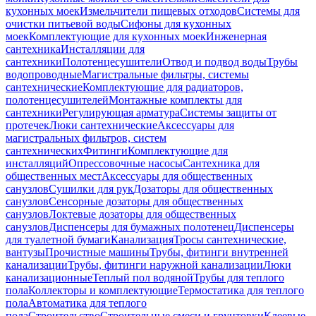
кухонных моек
Измельчители пищевых отходов
Системы для
очистки питьевой воды
Сифоны для кухонных
моек
Комплектующие для кухонных моек
Инженерная
сантехника
Инсталляции для
сантехники
Полотенцесушители
Отвод и подвод воды
Трубы
водопроводные
Магистральные фильтры, системы
сантехнические
Комплектующие для радиаторов,
полотенцесушителей
Монтажные комплекты для
сантехники
Регулирующая арматура
Системы защиты от
протечек
Люки сантехнические
Аксессуары для
магистральных фильтров, систем
сантехнических
Фитинги
Комплектующие для
инсталляций
Опрессовочные насосы
Сантехника для
общественных мест
Аксессуары для общественных
санузлов
Сушилки для рук
Дозаторы для общественных
санузлов
Сенсорные дозаторы для общественных
санузлов
Локтевые дозаторы для общественных
санузлов
Диспенсеры для бумажных полотенец
Диспенсеры
для туалетной бумаги
Канализация
Тросы сантехнические,
вантузы
Прочистные машины
Трубы, фитинги внутренней
канализации
Трубы, фитинги наружной канализации
Люки
канализационные
Теплый пол водяной
Трубы для теплого
пола
Коллекторы и комплектующие
Термостатика для теплого
пола
Автоматика для теплого
пола
Строительство
Строительные смеси и грунтовки
Клеевые