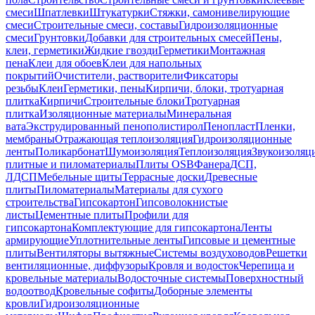
смеси
Шпатлевки
Штукатурки
Стяжки, самонивелирующие
смеси
Строительные смеси, составы
Гидроизоляционные
смеси
Грунтовки
Добавки для строительных смесей
Пены,
клеи, герметики
Жидкие гвозди
Герметики
Монтажная
пена
Клеи для обоев
Клеи для напольных
покрытий
Очистители, растворители
Фиксаторы
резьбы
Клеи
Герметики, пены
Кирпичи, блоки, тротуарная
плитка
Кирпичи
Строительные блоки
Тротуарная
плитка
Изоляционные материалы
Минеральная
вата
Экструдированный пенополистирол
Пенопласт
Пленки,
мембраны
Отражающая теплоизоляция
Гидроизоляционные
ленты
Поликарбонат
Шумоизоляция
Теплоизоляция
Звукоизоляц
плитные и пиломатериалы
Плиты OSB
Фанера
ДСП,
ЛДСП
Мебельные щиты
Террасные доски
Древесные
плиты
Пиломатериалы
Материалы для сухого
строительства
Гипсокартон
Гипсоволокнистые
листы
Цементные плиты
Профили для
гипсокартона
Комплектующие для гипсокартона
Ленты
армирующие
Уплотнительные ленты
Гипсовые и цементные
плиты
Вентиляторы вытяжные
Системы воздуховодов
Решетки
вентиляционные, диффузоры
Кровля и водосток
Черепица и
кровельные материалы
Водосточные системы
Поверхностный
водоотвод
Кровельные софиты
Доборные элементы
кровли
Гидроизоляционные