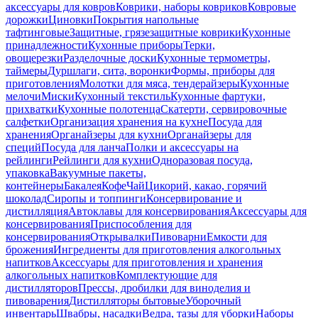
аксессуары для ковров
Коврики, наборы ковриков
Ковровые
дорожки
Циновки
Покрытия напольные
тафтинговые
Защитные, грязезащитные коврики
Кухонные
принадлежности
Кухонные приборы
Терки,
овощерезки
Разделочные доски
Кухонные термометры,
таймеры
Дуршлаги, сита, воронки
Формы, приборы для
приготовления
Молотки для мяса, тендерайзеры
Кухонные
мелочи
Миски
Кухонный текстиль
Кухонные фартуки,
прихватки
Кухонные полотенца
Скатерти, сервировочные
салфетки
Организация хранения на кухне
Посуда для
хранения
Органайзеры для кухни
Органайзеры для
специй
Посуда для ланча
Полки и аксессуары на
рейлинги
Рейлинги для кухни
Одноразовая посуда,
упаковка
Вакуумные пакеты,
контейнеры
Бакалея
Кофе
Чай
Цикорий, какао, горячий
шоколад
Сиропы и топпинги
Консервирование и
дистилляция
Автоклавы для консервирования
Аксессуары для
консервирования
Приспособления для
консервирования
Открывалки
Пивоварни
Емкости для
брожения
Ингредиенты для приготовления алкогольных
напитков
Аксессуары для приготовления и хранения
алкогольных напитков
Комплектующие для
дистилляторов
Прессы, дробилки для виноделия и
пивоварения
Дистилляторы бытовые
Уборочный
инвентарь
Швабры, насадки
Ведра, тазы для уборки
Наборы