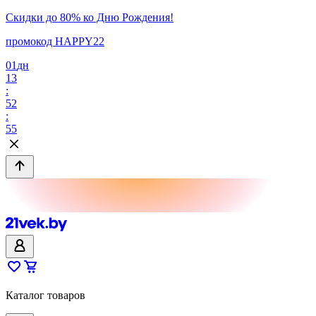
Скидки до 80% ко Дню Рождения!
промокод HAPPY22
01
дн
13
:
52
:
55
Каталог товаров