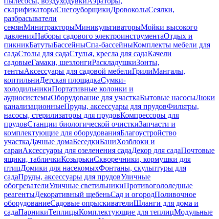
пылесосы, воздуходувки
Аэраторы,
скарификаторы
Снегоуборщики
Дровоколы
Сеялки,
разбрасыватели
семян
Минитракторы
Миникультиваторы
Мойки высокого
давления
Наборы садового электроинструмента
Отдых и
пикник
Батуты
Бассейны
Спа-бассейны
Комплекты мебели для
сада
Столы для сада
Стулья, кресла для сада
Качели
садовые
Гамаки, шезлонги
Раскладушки
Зонты,
тенты
Аксессуары для садовой мебели
Грили
Мангалы,
коптильни
Детская площадка
Сумки-
холодильники
Портативные колонки и
аудиосистемы
Оборудование для участка
Бытовые насосы
Люки
канализационные
Пруды, аксессуары для прудов
Фильтры,
насосы, стерилизаторы для прудов
Компрессоры для
прудов
Станции биологической очистки
Запчасти и
комплектующие для оборудования
Благоустройство
участка
Дачные дома
Беседки
Бани
Хозблоки и
сараи
Аксессуары для озеленения сада
Декор для сада
Почтовые
ящики, таблички
Козырьки
Скворечники, кормушки для
птиц
Домики для насекомых
Фонтаны, скульптуры для
сада
Пруды, аксессуары для прудов
Уличные
обогреватели
Уличные светильники
Противогололедные
реагенты
Декоративный щебень
Сад и огород
Поливочное
оборудование
Садовые опрыскиватели
Шланги для дома и
сада
Парники
Теплицы
Комплектующие для теплиц
Модульные