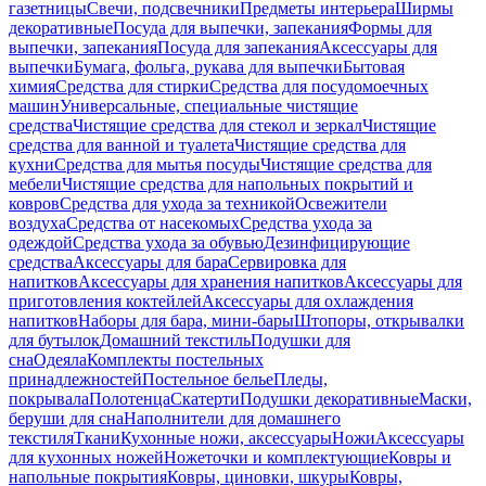
газетницы
Свечи, подсвечники
Предметы интерьера
Ширмы
декоративные
Посуда для выпечки, запекания
Формы для
выпечки, запекания
Посуда для запекания
Аксессуары для
выпечки
Бумага, фольга, рукава для выпечки
Бытовая
химия
Средства для стирки
Средства для посудомоечных
машин
Универсальные, специальные чистящие
средства
Чистящие средства для стекол и зеркал
Чистящие
средства для ванной и туалета
Чистящие средства для
кухни
Средства для мытья посуды
Чистящие средства для
мебели
Чистящие средства для напольных покрытий и
ковров
Средства для ухода за техникой
Освежители
воздуха
Средства от насекомых
Средства ухода за
одеждой
Средства ухода за обувью
Дезинфицирующие
средства
Аксессуары для бара
Сервировка для
напитков
Аксессуары для хранения напитков
Аксессуары для
приготовления коктейлей
Аксессуары для охлаждения
напитков
Наборы для бара, мини-бары
Штопоры, открывалки
для бутылок
Домашний текстиль
Подушки для
сна
Одеяла
Комплекты постельных
принадлежностей
Постельное белье
Пледы,
покрывала
Полотенца
Скатерти
Подушки декоративные
Маски,
беруши для сна
Наполнители для домашнего
текстиля
Ткани
Кухонные ножи, аксессуары
Ножи
Аксессуары
для кухонных ножей
Ножеточки и комплектующие
Ковры и
напольные покрытия
Ковры, циновки, шкуры
Ковры,