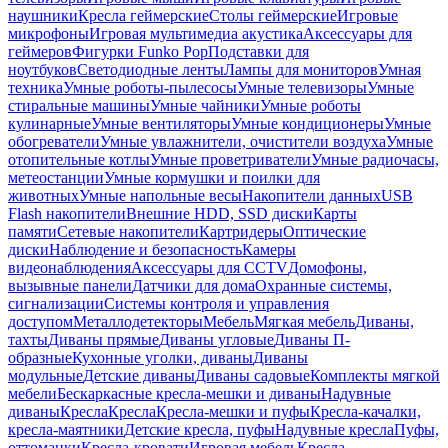
наушники
Кресла геймерские
Столы геймерские
Игровые
микрофоны
Игровая мультимедиа акустика
Аксессуары для
геймеров
Фигурки Funko Pop
Подставки для
ноутбуков
Светодиодные ленты
Лампы для мониторов
Умная
техника
Умные роботы-пылесосы
Умные телевизоры
Умные
стиральные машины
Умные чайники
Умные роботы
кулинарные
Умные вентиляторы
Умные кондиционеры
Умные
обогреватели
Умные увлажнители, очистители воздуха
Умные
отопительные котлы
Умные проветриватели
Умные радиочасы,
метеостанции
Умные кормушки и поилки для
животных
Умные напольные весы
Накопители данных
USB
Flash накопители
Внешние HDD, SSD диски
Карты
памяти
Сетевые накопители
Картридеры
Оптические
диски
Наблюдение и безопасность
Камеры
видеонаблюдения
Аксессуары для CCTV
Домофоны,
вызывные панели
Датчики для дома
Охранные системы,
сигнализации
Системы контроля и управления
доступом
Металлодетекторы
Мебель
Мягкая мебель
Диваны,
тахты
Диваны прямые
Диваны угловые
Диваны П-
образные
Кухонные уголки, диваны
Диваны
модульные
Детские диваны
Диваны садовые
Комплекты мягкой
мебели
Бескаркасные кресла-мешки и диваны
Надувные
диваны
Кресла
Кресла
Кресла-мешки и пуфы
Кресла-качалки,
кресла-маятники
Детские кресла, пуфы
Надувные кресла
Пуфы,
оттоманки
Кресла-кровати
Игровая мебель
Кресла