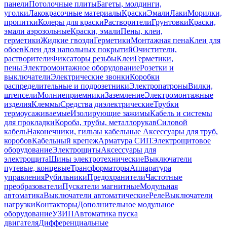
панели
Потолочные плиты
Багеты, молдинги,
уголки
Лакокрасочные материалы
Краски
Эмали
Лаки
Морилки,
пропитки
Колеры для краски
Растворители
Грунтовки
Краски,
эмали аэрозольные
Краски, эмали
Пены, клеи,
герметики
Жидкие гвозди
Герметики
Монтажная пена
Клеи для
обоев
Клеи для напольных покрытий
Очистители,
растворители
Фиксаторы резьбы
Клеи
Герметики,
пены
Электромонтажное оборудование
Розетки и
выключатели
Электрические звонки
Коробки
распределительные и подрозетники
Электропатроны
Вилки,
штепсели
Молниеприемники
Заземление
Электромонтажные
изделия
Клеммы
Средства диэлектрические
Трубки
термоусаживаемые
Изолирующие зажимы
Кабель и системы
для прокладки
Короба, трубы, металлорукав
Силовой
кабель
Наконечники, гильзы кабельные
Аксессуары для труб,
коробов
Кабельный крепеж
Арматура СИП
Электрощитовое
оборудование
Электрощиты
Аксессуары для
электрощита
Шины электротехнические
Выключатели
путевые, концевые
Трансформаторы
Аппаратура
управления
Рубильники
Предохранители
Частотные
преобразователи
Пускатели магнитные
Модульная
автоматика
Выключатели автоматические
Реле
Выключатели
нагрузки
Контакторы
Дополнительное модульное
оборудование
УЗИП
Автоматика пуска
двигателя
Дифференциальные