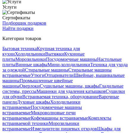
Услуги
Сертификаты
Подборщик подарков
Найти подарки
Категории товаров
Бытовая техника
Крупная техника для
кухни
Холодильники
Вытяжки
Кухонные
плиты
Морозильники
Посудомоечные машины
Настольные
плиты
Винные шкафы
Мини-холодильники
Техника для ухода
за одеждой
Стиральные машины
Стиральные машины
встраиваемые
Утюги
Отпариватели
Швейные, вышивальные
машины
Промышленные швейные
машины
Оверлоки
Сушильные машины, шкафы
Гладильные
системы, прессы
Машинки для удаления катышков
Сушилки
для обуви
Встраиваемая техника, оборудование
Варочные
панели
Духовые шкафы
Холодильники
встраиваемые
Посудомоечные машины
встраиваемые
Микроволновые печи
встраиваемые
Кофемашины встраиваемые
Комплекты
встраиваемой техники
Морозильники
встраиваемые
Измельчители пищевых отходов
Шкафы для