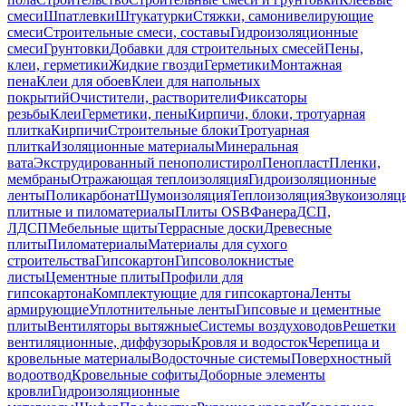
смеси
Шпатлевки
Штукатурки
Стяжки, самонивелирующие
смеси
Строительные смеси, составы
Гидроизоляционные
смеси
Грунтовки
Добавки для строительных смесей
Пены,
клеи, герметики
Жидкие гвозди
Герметики
Монтажная
пена
Клеи для обоев
Клеи для напольных
покрытий
Очистители, растворители
Фиксаторы
резьбы
Клеи
Герметики, пены
Кирпичи, блоки, тротуарная
плитка
Кирпичи
Строительные блоки
Тротуарная
плитка
Изоляционные материалы
Минеральная
вата
Экструдированный пенополистирол
Пенопласт
Пленки,
мембраны
Отражающая теплоизоляция
Гидроизоляционные
ленты
Поликарбонат
Шумоизоляция
Теплоизоляция
Звукоизоляц
плитные и пиломатериалы
Плиты OSB
Фанера
ДСП,
ЛДСП
Мебельные щиты
Террасные доски
Древесные
плиты
Пиломатериалы
Материалы для сухого
строительства
Гипсокартон
Гипсоволокнистые
листы
Цементные плиты
Профили для
гипсокартона
Комплектующие для гипсокартона
Ленты
армирующие
Уплотнительные ленты
Гипсовые и цементные
плиты
Вентиляторы вытяжные
Системы воздуховодов
Решетки
вентиляционные, диффузоры
Кровля и водосток
Черепица и
кровельные материалы
Водосточные системы
Поверхностный
водоотвод
Кровельные софиты
Доборные элементы
кровли
Гидроизоляционные