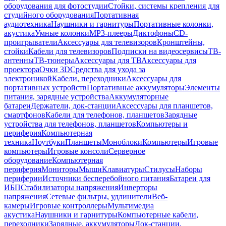
оборудования для фотостудии
Стойки, системы крепления для
студийного оборудования
Портативная
аудиотехника
Наушники и гарнитуры
Портативные колонки,
акустика
Умные колонки
MP3-плееры
Диктофоны
CD-
проигрыватели
Аксессуары для телевизоров
Кронштейны,
стойки
Кабели для телевизоров
Подписки на видеосервисы
ТВ-
антенны
ТВ-тюнеры
Аксессуары для ТВ
Аксессуары для
проектора
Очки 3D
Средства для ухода за
электроникой
Кабели, переходники
Аксессуары для
портативных устройств
Портативные аккумуляторы
Элементы
питания, зарядные устройства
Аккумуляторные
батареи
Держатели, док-станции
Аксессуары для планшетов,
смартфонов
Кабели для телефонов, планшетов
Зарядные
устройства для телефонов, планшетов
Компьютеры и
периферия
Компьютерная
техника
Ноутбуки
Планшеты
Моноблоки
Компьютеры
Игровые
компьютеры
Игровые консоли
Серверное
оборудование
Компьютерная
периферия
Мониторы
Мыши
Клавиатуры
Стилусы
Наборы
периферии
Источники бесперебойного питания
Батареи для
ИБП
Стабилизаторы напряжения
Инверторы
напряжения
Сетевые фильтры, удлинители
Веб-
камеры
Игровые контроллеры
Мультимедиа
акустика
Наушники и гарнитуры
Компьютерные кабели,
переходники
Зарядные, аккумуляторы
Док-станции,