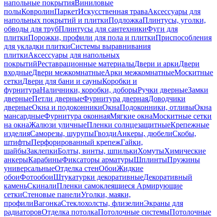
напольные покрытия
Виниловые
полы
Ковролин
Паркет
Искусственная трава
Аксессуары для
напольных покрытий и плитки
Подложка
Плинтусы, уголки,
обводы для труб
Плинтусы для сантехники
Фуги для
плитки
Порожки, профили для пола и плитки
Приспособления
для укладки плитки
Системы выравнивания
плитки
Аксессуары для напольных
покрытий
Реставрационные материалы
Двери и арки
Двери
входные
Двери межкомнатные
Арки межкомнатные
Москитные
сетки
Двери для бани и сауны
Коробки и
фурнитура
Наличники, коробки, доборы
Ручки дверные
Замки
дверные
Петли дверные
Фурнитура дверная
Доводчики
дверные
Окна и подоконники
Окна
Подоконники, отливы
Окна
мансардные
Фурнитура оконная
Мягкие окна
Москитные сетки
на окна
Жалюзи уличные
Пленки солнцезащитные
Крепежные
изделия
Саморезы, шурупы
Гвозди
Анкеры, дюбели
Скобы,
штифты
Перфорированный крепеж
Гайки,
шайбы
Заклепки
Болты, винты, шпильки
Хомуты
Химические
анкеры
Карабины
Фиксаторы арматуры
Шплинты
Пружины
универсальные
Отделка стен
Обои
Жидкие
обои
Фотообои
Штукатурки декоративные
Декоративный
камень
Скинали
Пленки самоклеящиеся
Армирующие
сетки
Стеновые панели
Уголки, маяки,
профили
Вагонка
Стеклохолсты, флизелин
Экраны для
радиаторов
Отделка потолка
Потолочные системы
Потолочные