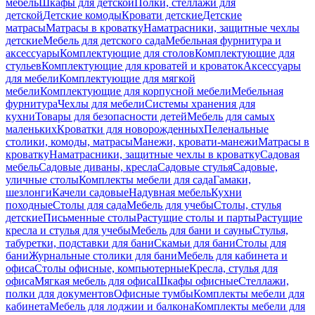
мебель
Шкафы для детской
Полки, стеллажи для
детской
Детские комоды
Кровати детские
Детские
матрасы
Матрасы в кроватку
Наматрасники, защитные чехлы
детские
Мебель для детского сада
Мебельная фурнитура и
аксессуары
Комплектующие для столов
Комплектующие для
стульев
Комплектующие для кроватей и кроваток
Аксессуары
для мебели
Комплектующие для мягкой
мебели
Комплектующие для корпусной мебели
Мебельная
фурнитура
Чехлы для мебели
Системы хранения для
кухни
Товары для безопасности детей
Мебель для самых
маленьких
Кроватки для новорожденных
Пеленальные
столики, комоды, матрасы
Манежи, кровати-манежи
Матрасы в
кроватку
Наматрасники, защитные чехлы в кроватку
Садовая
мебель
Садовые диваны, кресла
Садовые стулья
Садовые,
уличные столы
Комплекты мебели для сада
Гамаки,
шезлонги
Качели садовые
Надувная мебель
Кухни
походные
Столы для сада
Мебель для учебы
Столы, стулья
детские
Письменные столы
Растущие столы и парты
Растущие
кресла и стулья для учебы
Мебель для бани и сауны
Стулья,
табуретки, подставки для бани
Скамьи для бани
Столы для
бани
Журнальные столики для бани
Мебель для кабинета и
офиса
Столы офисные, компьютерные
Кресла, стулья для
офиса
Мягкая мебель для офиса
Шкафы офисные
Стеллажи,
полки для документов
Офисные тумбы
Комплекты мебели для
кабинета
Мебель для лоджии и балкона
Комплекты мебели для