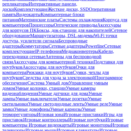
репликаторы
Интерактивные панели,
доски
Комплектующие
Жесткие диски, SSD
Оперативная
память
Видеокарты
Компьютерные блоки
питания
Материнские платы
Системы охлаждения
Корпуса для
компьютеров
Процессоры
Оптические приводы
Аксессуары
для корпусов ПК
Боксы, док-станции для накопителей
Сетевое
оборудование
Маршрутизаторы, DSL-модемы
Wi-Fi точки
доступа, усилители сигнала
Беспроводные
адаптеры
Коммутаторы
Сетевые адаптеры
Powerline
Сетевые
комплектующие
IP-телефония
Медиаконвертеры
Кабели,
переходники сетевые
Антенны для беспроводной
связи
Аксессуары для компьютерной техники
Подставки для
ноутбуков
Аксессуары для ноутбуков
Очки для
компьютера
Рюкзаки для ноутбуков
Сумки, чехлы для
ноутбуков
Средства для ухода за электроникой
Программное
обеспечение
Система Умный дом
Управление умным
домом
Умные колонки, станции
Умные камеры
видеонаблюдения
Умные датчики для дома
Умные
лампы
Умные выключатели
Умные розетки
Умные
светильники
Умные светодиодные ленты
Умные реле
Умные
замки
Умные домофоны
Умные карнизы
Умные
терморегуляторы
Игровая зона
Игровые приставки
Игры для
приставок
Игровые контроллеры
Игровые ноутбуки
Игровые
компьютеры
Игровые видеокарты
Игровые мониторы
Игровые
телевизоры
Игровые мыши
Игровые клавиатуры
Игровые