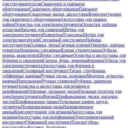
для стружкоотсосов
Сварочное и паяльное
оборудование
Сварочное оборудование
Паяльное
оборудование
Сварочные маски, аксессуары
Комплектующие
для сварочного оборудования
Аксессуары для сварки,
пайки
Оснастка для электроинструмента
Оснастка, наборы
оснастки
Насадки для граверов
Щетки для
электроинструмента
Развертки
Пуансоны
Щетки для
электродвигателей
Слесарный инструмент
Наборы
инструментов
Головки, биты
Гаечные ключи
Отвертки, наборы
отверток
Ножницы слесарные
Клещи строительные
Зубила,
керны, выколотки
Щетки слесарные
Оснастка и аксессуары для
бурения и сверления
Сверла, буры, зенкеры
Коронки
Зубила для
электроинструмента
Аксессуары для бурения и
сверления
Столярный инструмент
Тиски, струбцины,
гейферные зажимы
Ручные пилы, ножовки
Молотки, кувалды,
киянки
Напильники
Ручные стамески
Рубанки, рашпили
ручные
Оснастка и аксессуары для резания и
шлифования
Отрезные, пильные диски
Пильные полотна для
электроинструмента
Фрезы
Шлифовальные диски, насадки,
листы
Шлифовальные чашки
Точильные камни, круги,
сегменты
Полировальные валы
Направляющие
шины
Комплектующие для резания
Аксессуары для
резания
Аксессуары для шлифования
Электромонтажный
инструмент
Обжимной инструмент
Плоскогубцы,
круглогубцы
Кусачки, болторезы,