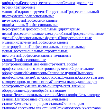
вибраторы
Бензорезы, резчики швов
Стойки, дрели для
бурения
Затирочные
машины
Гидроинструмент
Погрузчики
Профессиональный
инструмент
Профессиональные
шуруповерты
Профессиональные
шлифмашины
Профессиональные
перфораторы
Профессиональные циркулярные
пилы
Профессиональные электролобзики
Профессиональные
дрели
Профессиональные фрезеры
Профессиональные
мультиинструменты
Профессиональные
электрорубанки
Профессиональные строительные
фены
Профессиональные строительные
пистолеты
Профессиональные точильные
станки
Профессиональные
электроножницы
Пневмоинструмент
Наборы
профессионального электроинструмента
Строительное
оборудование
Компрессоры
Тепловые пушки
Пылесосы
профессиональные
Стружкоотсосы
Домкраты
Аксессуары для
компрессоров, пневмосистем
Системы пылеудаления для
электроинструмента
Пневмоинструмент
Станки и
оборудование
Деревообрабатывающие
станки
Ленточнопильные станки
Металлообрабатывающие
станки
Плиткорезные станки
Точильные
станки
Комплектующие для станков
Оснастка для
станков
Аксессуары для станков
Стружкоотсосы
Аксессуары