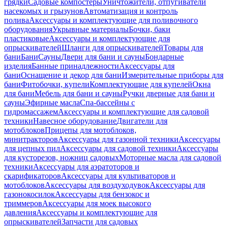
грядки
Садовые компостеры
Уничтожители, отпугиватели
насекомых и грызунов
Автоматизация и контроль
полива
Аксессуары и комплектующие для поливочного
оборудования
Укрывные материалы
Бочки, баки
пластиковые
Аксессуары и комплектующие для
опрыскивателей
Шланги для опрыскивателей
Товары для
бани
Бани
Сауны
Двери для бани и сауны
Бондарные
изделия
Банные принадлежности
Аксессуары для
бани
Оснащение и декор для бани
Измерительные приборы для
бани
Фитобочки, купели
Комплектующие для купелей
Окна
для бани
Мебель для бани и сауны
Ручки дверные для бани и
сауны
Эфирные масла
Спа-бассейны с
гидромассажем
Аксессуары и комплектующие для садовой
техники
Навесное оборудование
Двигатели для
мотоблоков
Прицепы для мотоблоков,
минитракторов
Аксессуары для газонной техники
Аксессуары
для цепных пил
Аксессуары для садовой техники
Аксессуары
для кусторезов, ножниц садовых
Моторные масла для садовой
техники
Аксессуары для аэратоторов и
скарификаторов
Аксессуары для культиваторов и
мотоблоков
Аксессуары для воздуходувок
Аксессуары для
газонокосилок
Аксессуары для бензокос и
триммеров
Аксессуары для моек высокого
давления
Аксессуары и комплектующие для
опрыскивателей
Запчасти для садовых