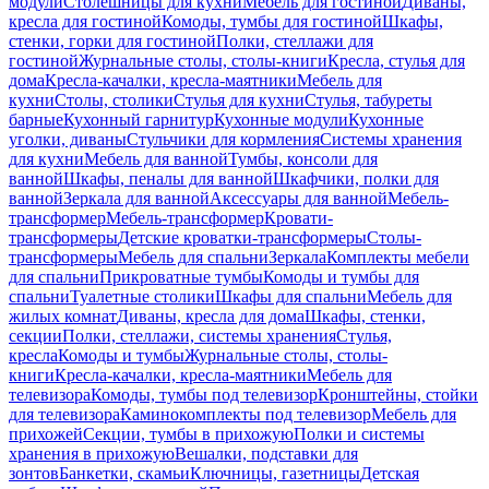
модули
Столешницы для кухни
Мебель для гостиной
Диваны,
кресла для гостиной
Комоды, тумбы для гостиной
Шкафы,
стенки, горки для гостиной
Полки, стеллажи для
гостиной
Журнальные столы, столы-книги
Кресла, стулья для
дома
Кресла-качалки, кресла-маятники
Мебель для
кухни
Столы, столики
Стулья для кухни
Стулья, табуреты
барные
Кухонный гарнитур
Кухонные модули
Кухонные
уголки, диваны
Стульчики для кормления
Системы хранения
для кухни
Мебель для ванной
Тумбы, консоли для
ванной
Шкафы, пеналы для ванной
Шкафчики, полки для
ванной
Зеркала для ванной
Аксессуары для ванной
Мебель-
трансформер
Мебель-трансформер
Кровати-
трансформеры
Детские кроватки-трансформеры
Столы-
трансформеры
Мебель для спальни
Зеркала
Комплекты мебели
для спальни
Прикроватные тумбы
Комоды и тумбы для
спальни
Туалетные столики
Шкафы для спальни
Мебель для
жилых комнат
Диваны, кресла для дома
Шкафы, стенки,
секции
Полки, стеллажи, системы хранения
Стулья,
кресла
Комоды и тумбы
Журнальные столы, столы-
книги
Кресла-качалки, кресла-маятники
Мебель для
телевизора
Комоды, тумбы под телевизор
Кронштейны, стойки
для телевизора
Каминокомплекты под телевизор
Мебель для
прихожей
Секции, тумбы в прихожую
Полки и системы
хранения в прихожую
Вешалки, подставки для
зонтов
Банкетки, скамьи
Ключницы, газетницы
Детская