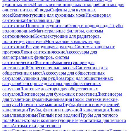
кухонных моек
Измельчители пищевых отходов
Системы для
очистки питьевой воды
Сифоны для кухонных
моек
Комплектующие для кухонных моек
Инженерная
сантехника
Инсталляции для
сантехники
Полотенцесушители
Отвод и подвод воды
Трубы
водопроводные
Магистральные фильтры, системы
сантехнические
Комплектующие для радиаторов,
полотенцесушителей
Монтажные комплекты для
сантехники
Регулирующая арматура
Системы защиты от
протечек
Люки сантехнические
Аксессуары для
магистральных фильтров, систем
сантехнических
Фитинги
Комплектующие для
инсталляций
Опрессовочные насосы
Сантехника для
общественных мест
Аксессуары для общественных
санузлов
Сушилки для рук
Дозаторы для общественных
санузлов
Сенсорные дозаторы для общественных
санузлов
Локтевые дозаторы для общественных
санузлов
Диспенсеры для бумажных полотенец
Диспенсеры
для туалетной бумаги
Канализация
Тросы сантехнические,
вантузы
Прочистные машины
Трубы, фитинги внутренней
канализации
Трубы, фитинги наружной канализации
Люки
канализационные
Теплый пол водяной
Трубы для теплого
пола
Коллекторы и комплектующие
Термостатика для теплого
пола
Автоматика для теплого
пола
Строительство
Строительные смеси и грунтовки
Клеевые