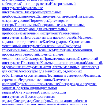
кабелерезы
Специнструменты
Измерительный
инструмент
Мерительные
инструменты
Электроизмерительные
приборы
Дальномеры
Дальномеры оптические
Нивелиры,
лазерные уровни
Пирометры
Детекторы и
тестеры
Толщиномеры
Специальные измерительные
приборы
Аксессуары для измерительных
приборов
Разметочный инструмент
Разметочные
инструменты
Инструменты для нарезки резьбы
Маркеры,
карандаши строительные
Клейма ударные
Строительно-
монтажный инструмент
Заклепочники
Труборезы,
трубогибы
Ножи строительные
Мультитулы
Пробойники,
просекатели отверстий
Ломы
Степлеры
механические
Стеклорезы
Прикаточные валики
Отделочный
инструмент
Плиткорезы
Кельмы, шпатели, гладилки
Малярный,
отделочный инструмент
Скотч, ленты малярные
Диспенсеры
для скотча
Аксессуары для малярных, отделочных
работ
Пленки строительные
Лестницы и стремянки
Лестницы,
стремянки
Чердачные лестницы
Элементы
лестниц
Подъемники строительные
Спецодежда и средства
защиты
Средства индивидуальной
защиты
Огнетушители
Сумки, пояса для
инструментов
Производственная
одежда
Спецодежда
Спецобувь
Организация рабочего
пространства
Фонари, прожекторы
Кейсы, ящики для