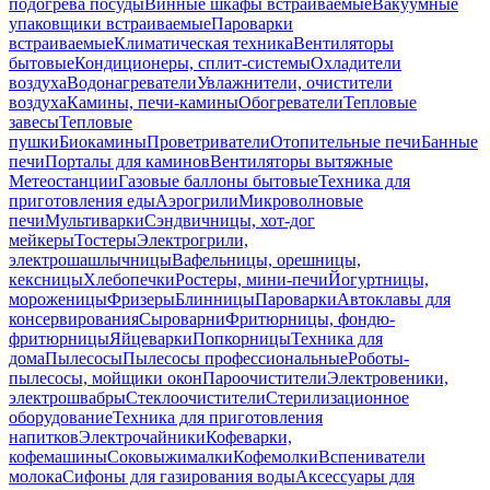
подогрева посуды
Винные шкафы встраиваемые
Вакуумные
упаковщики встраиваемые
Пароварки
встраиваемые
Климатическая техника
Вентиляторы
бытовые
Кондиционеры, сплит-системы
Охладители
воздуха
Водонагреватели
Увлажнители, очистители
воздуха
Камины, печи-камины
Обогреватели
Тепловые
завесы
Тепловые
пушки
Биокамины
Проветриватели
Отопительные печи
Банные
печи
Порталы для каминов
Вентиляторы вытяжные
Метеостанции
Газовые баллоны бытовые
Техника для
приготовления еды
Аэрогрили
Микроволновые
печи
Мультиварки
Сэндвичницы, хот-дог
мейкеры
Тостеры
Электрогрили,
электрошашлычницы
Вафельницы, орешницы,
кексницы
Хлебопечки
Ростеры, мини-печи
Йогуртницы,
мороженицы
Фризеры
Блинницы
Пароварки
Автоклавы для
консервирования
Сыроварни
Фритюрницы, фондю-
фритюрницы
Яйцеварки
Попкорницы
Техника для
дома
Пылесосы
Пылесосы профессиональные
Роботы-
пылесосы, мойщики окон
Пароочистители
Электровеники,
электрошвабры
Стеклоочистители
Стерилизационное
оборудование
Техника для приготовления
напитков
Электрочайники
Кофеварки,
кофемашины
Соковыжималки
Кофемолки
Вспениватели
молока
Сифоны для газирования воды
Аксессуары для