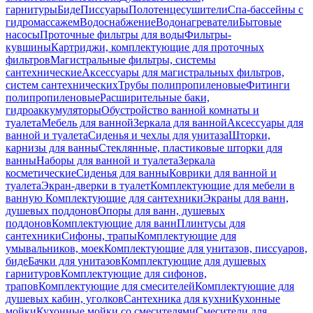
гарнитуры
Биде
Писсуары
Полотенцесушители
Спа-бассейны с
гидромассажем
Водоснабжение
Водонагреватели
Бытовые
насосы
Проточные фильтры для воды
Фильтры-
кувшины
Картриджи, комплектующие для проточных
фильтров
Магистральные фильтры, системы
сантехнические
Аксессуары для магистральных фильтров,
систем сантехнических
Трубы полипропиленовые
Фитинги
полипропиленовые
Расширительные баки,
гидроаккумуляторы
Обустройство ванной комнаты и
туалета
Мебель для ванной
Зеркала для ванной
Аксессуары для
ванной и туалета
Сиденья и чехлы для унитаза
Шторки,
карнизы для ванны
Стеклянные, пластиковые шторки для
ванны
Наборы для ванной и туалета
Зеркала
косметические
Сиденья для ванны
Коврики для ванной и
туалета
Экран-дверки в туалет
Комплектующие для мебели в
ванную
Комплектующие для сантехники
Экраны для ванн,
душевых поддонов
Опоры для ванн, душевых
поддонов
Комплектующие для ванн
Плинтусы для
сантехники
Сифоны, трапы
Комплектующие для
умывальников, моек
Комплектующие для унитазов, писсуаров,
биде
Бачки для унитазов
Комплектующие для душевых
гарнитуров
Комплектующие для сифонов,
трапов
Комплектующие для смесителей
Комплектующие для
душевых кабин, уголков
Сантехника для кухни
Кухонные
мойки
Кухонные мойки со смесителями
Смесители для