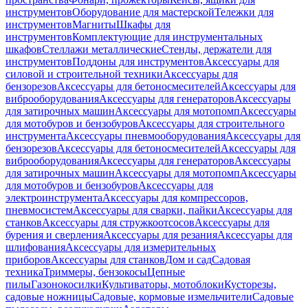
инструментов
Оборудование для мастерской
Тележки для
инструментов
Магниты
Шкафы для
инструментов
Комплектующие для инструментальных
шкафов
Стеллажи металлические
Стенды, держатели для
инструментов
Поддоны для инструментов
Аксессуары для
силовой и строительной техники
Аксессуары для
бензорезов
Аксессуары для бетоносмесителей
Аксессуары для
виброоборудования
Аксессуары для генераторов
Аксессуары
для затирочных машин
Аксессуары для мотопомп
Аксессуары
для мотобуров и бензобуров
Аксессуары для строительного
инструмента
Аксессуары пневмооборудования
Аксессуары для
бензорезов
Аксессуары для бетоносмесителей
Аксессуары для
виброоборудования
Аксессуары для генераторов
Аксессуары
для затирочных машин
Аксессуары для мотопомп
Аксессуары
для мотобуров и бензобуров
Аксессуары для
электроинструмента
Аксессуары для компрессоров,
пневмосистем
Аксессуары для сварки, пайки
Аксессуары для
станков
Аксессуары для стружкоотсосов
Аксессуары для
бурения и сверления
Аксессуары для резания
Аксессуары для
шлифования
Аксессуары для измерительных
приборов
Аксессуары для станков
Дом и сад
Садовая
техника
Триммеры, бензокосы
Цепные
пилы
Газонокосилки
Культиваторы, мотоблоки
Кусторезы,
садовые ножницы
Садовые, кормовые измельчители
Садовые