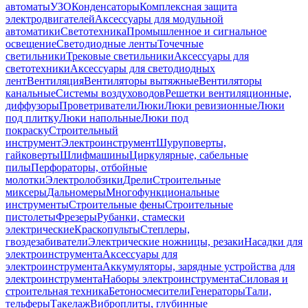
автоматы
УЗО
Конденсаторы
Комплексная защита
электродвигателей
Аксессуары для модульной
автоматики
Светотехника
Промышленное и сигнальное
освещение
Светодиодные ленты
Точечные
светильники
Трековые светильники
Аксессуары для
светотехники
Аксессуары для светодиодных
лент
Вентиляция
Вентиляторы вытяжные
Вентиляторы
канальные
Системы воздуховодов
Решетки вентиляционные,
диффузоры
Проветриватели
Люки
Люки ревизионные
Люки
под плитку
Люки напольные
Люки под
покраску
Строительный
инструмент
Электроинструмент
Шуруповерты,
гайковерты
Шлифмашины
Циркулярные, сабельные
пилы
Перфораторы, отбойные
молотки
Электролобзики
Дрели
Строительные
миксеры
Дальномеры
Многофункциональные
инструменты
Строительные фены
Строительные
пистолеты
Фрезеры
Рубанки, стамески
электрические
Краскопульты
Степлеры,
гвоздезабиватели
Электрические ножницы, резаки
Насадки для
электроинструмента
Аксессуары для
электроинструмента
Аккумуляторы, зарядные устройства для
электроинструмента
Наборы электроинструмента
Силовая и
строительная техника
Бетоносмесители
Генераторы
Тали,
тельферы
Такелаж
Виброплиты, глубинные