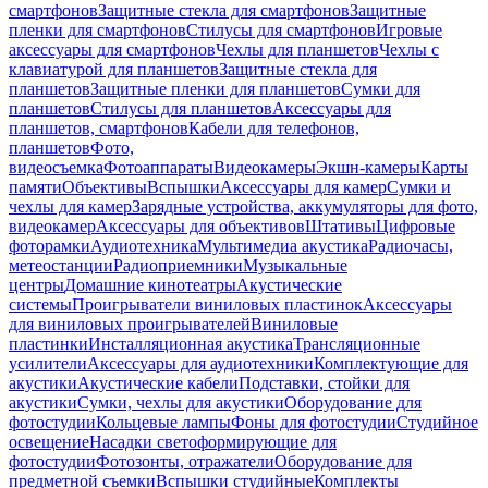
смартфонов
Защитные стекла для смартфонов
Защитные
пленки для смартфонов
Стилусы для смартфонов
Игровые
аксессуары для смартфонов
Чехлы для планшетов
Чехлы с
клавиатурой для планшетов
Защитные стекла для
планшетов
Защитные пленки для планшетов
Сумки для
планшетов
Стилусы для планшетов
Аксессуары для
планшетов, смартфонов
Кабели для телефонов,
планшетов
Фото,
видеосъемка
Фотоаппараты
Видеокамеры
Экшн-камеры
Карты
памяти
Объективы
Вспышки
Аксессуары для камер
Сумки и
чехлы для камер
Зарядные устройства, аккумуляторы для фото,
видеокамер
Аксессуары для объективов
Штативы
Цифровые
фоторамки
Аудиотехника
Мультимедиа акустика
Радиочасы,
метеостанции
Радиоприемники
Музыкальные
центры
Домашние кинотеатры
Акустические
системы
Проигрыватели виниловых пластинок
Аксессуары
для виниловых проигрывателей
Виниловые
пластинки
Инсталляционная акустика
Трансляционные
усилители
Аксессуары для аудиотехники
Комплектующие для
акустики
Акустические кабели
Подставки, стойки для
акустики
Сумки, чехлы для акустики
Оборудование для
фотостудии
Кольцевые лампы
Фоны для фотостудии
Студийное
освещение
Насадки светоформирующие для
фотостудии
Фотозонты, отражатели
Оборудование для
предметной съемки
Вспышки студийные
Комплекты