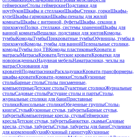
геймерские
Столы геймерские
Подставки для
ноутбуков
Шкафы и стеллажи
Шкафы
Стенки, горки
Шкафы-
купе
Шкафы-гармошки
Шкафы-пеналы для жилой
комнаты
Шкафы с витриной, буфеты
Шкафы, секции в
прихожую
Полки, стеллажи, системы хранения
Шкафы для
ванной комнаты
Вешалки, подставки для зонтов
Комоды,
тумбы
Комоды
Тумбы
Прикроватные тумбы
Обувницы, тумбы в
прихожую
Комоды, тумбы для ванной
Пеленальные столики,
комоды
Тумбы под ТВ
Комоды пластиковые
Кровати и
матрасы
Матрасы
Кровати
Детские кровати
Кроватки для
новорожденных
Надувная мебель
Наматрасники, чехлы на
матрас
Основания для
кроватей
Подматрасники
Раскладушки
Кровати-трансформеры,
шкафы-кровати
Кровати-домики
Столы
Кухонные
столы
Барные столы
Столы письменные,
компьютерные
Детские столы
Туалетные столики
Журнальные
столы
Садовые столы
Растущие столы и парты
Столы,
журнальные столики для бани
Приставные
столики
Консольные столики
Обеденные группы
Столы-
книги
Стулья
Кухонные стулья, табуреты
Барные стулья,
табуреты
Компьютерные кресла, стулья
Геймерские
кресла
Детские стулья, табуреты
Банкетки, скамьи
Садовые
кресла, стулья, табуреты
Стулья, табуреты для бани
Стульчики
для кормления
Кухня
Кухонный гарнитур
Кухонные