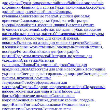
для уборки
Турки, заварочные чайники
Чайники заварочные,
кофейники
Чайники для плиты
Турки, молочники
Аксессуары
для чайников, электрочайников
Фильтры-
кувшины
Хозяйственные товары
Сушилки для белья,
прищепки
Гладильные доски
Урны, контейнеры для
мусора
Органайзеры, корзины, ящики
Туалетная бумага,
бумажные полотенца
Салфетки, мочалки, губки, мусорные
пакеты
Фольга, пленка, пакеты
Упаковочная тара
Аксессуары
для глажения
Аксессуары для стирки
Веревки,
шпагаты
Емкости, дозаторы для моющих средств
Вешалки-
плечики
Мешки хозяйственные
Сувениры
Копилки
Картины,
постеры
Фотоальбомы
Рамки для фотографий,
картин
Предметы интерьера
Шкатулки, подставки для
украшений
Статуэтки
Магниты
сувенирные
Иконы
Праздничный декор
Товары для
праздника
Елки
Аксессуары для елей новогодних
Новогодние
украшения
Светодиодные гирлянды, декорации
Светодиодные
фигуры, игрушки
Временные
татуировки
Фотобутафория
Товары для
маскарада
Подарки
Подарки, подарочные наборы
Подарочные
наборы косметики для лица и тела
Наборы для
бритья
Оформление подарков
Сантехника и
водоснабжение
Сантехника
Душевые кабины, поддоны,
двери
Ванны
Унитазы
Умывальники
Умывальники со
смесителями
Смесители
Душевые панели,