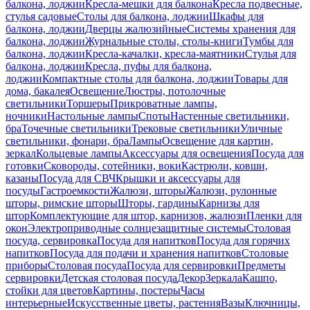
балкона, лоджии
Кресла-мешки для балкона
Кресла подвесные,
стулья садовые
Столы для балкона, лоджии
Шкафы для
балкона, лоджии
Дверцы жалюзийные
Системы хранения для
балкона, лоджии
Журнальные столы, столы-книги
Тумбы для
балкона, лоджии
Кресла-качалки, кресла-маятники
Стулья для
балкона, лоджии
Кресла, пуфы для балкона,
лоджии
Компактные столы для балкона, лоджии
Товары для
дома, бакалея
Освещение
Люстры, потолочные
светильники
Торшеры
Прикроватные лампы,
ночники
Настольные лампы
Споты
Настенные светильники,
бра
Точечные светильники
Трековые светильники
Уличные
светильники, фонари, бра
Лампы
Освещение для картин,
зеркал
Кольцевые лампы
Аксессуары для освещения
Посуда для
готовки
Сковороды, сотейники, воки
Кастрюли, ковши,
казаны
Посуда для СВЧ
Крышки и аксессуары для
посуды
Гастроемкости
Жалюзи, шторы
Жалюзи, рулонные
шторы, римские шторы
Шторы, гардины
Карнизы для
штор
Комплектующие для штор, карнизов, жалюзи
Пленки для
окон
Электроприводные солнцезащитные системы
Столовая
посуда, сервировка
Посуда для напитков
Посуда для горячих
напитков
Посуда для подачи и хранения напитков
Столовые
приборы
Столовая посуда
Посуда для сервировки
Предметы
сервировки
Детская столовая посуда
Декор
Зеркала
Кашпо,
стойки для цветов
Картины, постеры
Часы
интерьерные
Искусственные цветы, растения
Вазы
Ключницы,