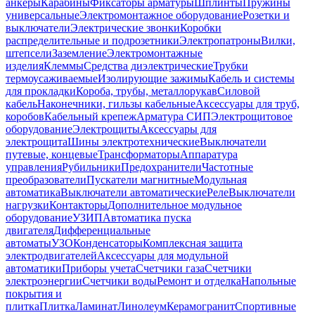
анкеры
Карабины
Фиксаторы арматуры
Шплинты
Пружины
универсальные
Электромонтажное оборудование
Розетки и
выключатели
Электрические звонки
Коробки
распределительные и подрозетники
Электропатроны
Вилки,
штепсели
Заземление
Электромонтажные
изделия
Клеммы
Средства диэлектрические
Трубки
термоусаживаемые
Изолирующие зажимы
Кабель и системы
для прокладки
Короба, трубы, металлорукав
Силовой
кабель
Наконечники, гильзы кабельные
Аксессуары для труб,
коробов
Кабельный крепеж
Арматура СИП
Электрощитовое
оборудование
Электрощиты
Аксессуары для
электрощита
Шины электротехнические
Выключатели
путевые, концевые
Трансформаторы
Аппаратура
управления
Рубильники
Предохранители
Частотные
преобразователи
Пускатели магнитные
Модульная
автоматика
Выключатели автоматические
Реле
Выключатели
нагрузки
Контакторы
Дополнительное модульное
оборудование
УЗИП
Автоматика пуска
двигателя
Дифференциальные
автоматы
УЗО
Конденсаторы
Комплексная защита
электродвигателей
Аксессуары для модульной
автоматики
Приборы учета
Счетчики газа
Счетчики
электроэнергии
Счетчики воды
Ремонт и отделка
Напольные
покрытия и
плитка
Плитка
Ламинат
Линолеум
Керамогранит
Спортивные