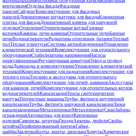
материалы
Шифер
Профнастил
Рулонная кровля
Кровельная
вентиляция
Отделка фасада
Фасадные
панели
Сайдинг
Комплектующие для фасадных
панелей
Декоративные штукатурки для фасада
Клинкерная
плитка для фасада
Декоративный камень для наружной
отделки
Отопление
Отопительные котлы
Газовые
колонки
Камины, печи-камины
Отопительные печи
Банные
печи
Водонагреватели
Радиаторы отопления, батареи
Теплый
пол
Теплые плинтусы
Системы антиобледенения
Управление
климатической техникой
Комплектующие для отопительного
оборудования
Стабилизаторы напряжения
Насосы
циркуляционные
Регулирующая арматура
Отвод и подвод
воды
Дымоходы и комплектующие
Управление климатической
техникой
Комплектующие для радиаторов
Комплектующие для
теплого пола
Топливо и аксессуары для отопительного
оборудования
Комплектующие для печей, каминов
Аксессуары
для каминов, печей
Комплектующие для отопительных котлов,
водонагревателей
Канализация
Тросы сантехнические,
вантузы
Прочистные машины
Трубы, фитинги внутренней
канализации
Трубы, фитинги наружной канализации
Люки
канализационные
Металлопрокат
Металлопрокат
Сваи
Заборы,
ограждения
Автоматика для ворот
Крепежные
изделия
Саморезы, шурупы
Гвозди
Анкеры, дюбели
Скобы,
штифты
Перфорированный крепеж
Гайки,
шайбы
Заклепки
Болты, винты, шпильки
Хомуты
Химические