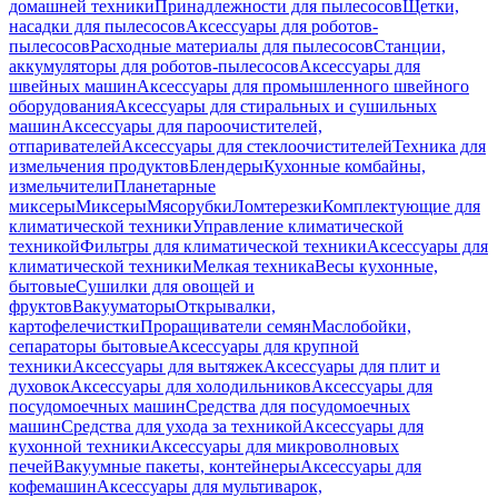
домашней техники
Принадлежности для пылесосов
Щетки,
насадки для пылесосов
Аксессуары для роботов-
пылесосов
Расходные материалы для пылесосов
Станции,
аккумуляторы для роботов-пылесосов
Аксессуары для
швейных машин
Аксессуары для промышленного швейного
оборудования
Аксессуары для стиральных и сушильных
машин
Аксессуары для пароочистителей,
отпаривателей
Аксессуары для стеклоочистителей
Техника для
измельчения продуктов
Блендеры
Кухонные комбайны,
измельчители
Планетарные
миксеры
Миксеры
Мясорубки
Ломтерезки
Комплектующие для
климатической техники
Управление климатической
техникой
Фильтры для климатической техники
Аксессуары для
климатической техники
Мелкая техника
Весы кухонные,
бытовые
Сушилки для овощей и
фруктов
Вакууматоры
Открывалки,
картофелечистки
Проращиватели семян
Маслобойки,
сепараторы бытовые
Аксессуары для крупной
техники
Аксессуары для вытяжек
Аксессуары для плит и
духовок
Аксессуары для холодильников
Аксессуары для
посудомоечных машин
Средства для посудомоечных
машин
Средства для ухода за техникой
Аксессуары для
кухонной техники
Аксессуары для микроволновых
печей
Вакуумные пакеты, контейнеры
Аксессуары для
кофемашин
Аксессуары для мультиварок,