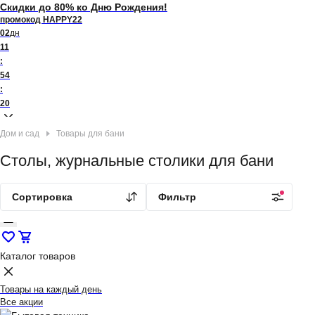
Скидки до 80% ко Дню Рождения!
промокод HAPPY22
02
дн
11
:
54
:
20
Дом и сад
Товары для бани
Столы, журнальные столики для бани
Сортировка
Фильтр
Каталог товаров
Товары на каждый день
Все акции