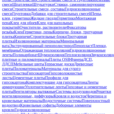
смеси
Шпатлевки
Штукатурки
Стяжки, самонивелирующие
смеси
Строительные смеси, составы
Гидроизоляционные
смеси
Грунтовки
Добавки для строительных смесей
Пены,
клеи, герметики
Жидкие гвозди
Герметики
Монтажная
пена
Клеи для обоев
Клеи для напольных
покрытий
Очистители, растворители
Фиксаторы
резьбы
Клеи
Герметики, пены
Кирпичи, блоки, тротуарная
плитка
Кирпичи
Строительные блоки
Тротуарная
плитка
Изоляционные материалы
Минеральная
вата
Экструдированный пенополистирол
Пенопласт
Пленки,
мембраны
Отражающая теплоизоляция
Гидроизоляционные
ленты
Поликарбонат
Шумоизоляция
Теплоизоляция
Звукоизоляц
плитные и пиломатериалы
Плиты OSB
Фанера
ДСП,
ЛДСП
Мебельные щиты
Террасные доски
Древесные
плиты
Пиломатериалы
Материалы для сухого
строительства
Гипсокартон
Гипсоволокнистые
листы
Цементные плиты
Профили для
гипсокартона
Комплектующие для гипсокартона
Ленты
армирующие
Уплотнительные ленты
Гипсовые и цементные
плиты
Вентиляторы вытяжные
Системы воздуховодов
Решетки
вентиляционные, диффузоры
Кровля и водосток
Черепица и
кровельные материалы
Водосточные системы
Поверхностный
водоотвод
Кровельные софиты
Доборные элементы
кровли
Гидроизоляционные