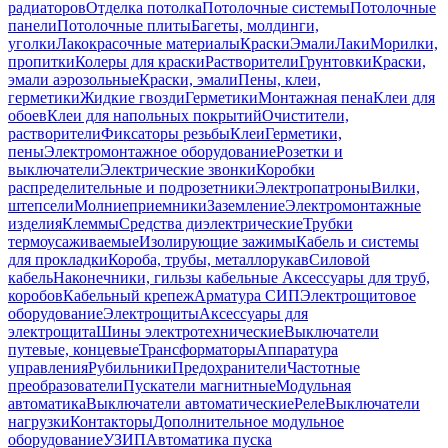
радиаторов
Отделка потолка
Потолочные системы
Потолочные
панели
Потолочные плиты
Багеты, молдинги,
уголки
Лакокрасочные материалы
Краски
Эмали
Лаки
Морилки,
пропитки
Колеры для краски
Растворители
Грунтовки
Краски,
эмали аэрозольные
Краски, эмали
Пены, клеи,
герметики
Жидкие гвозди
Герметики
Монтажная пена
Клеи для
обоев
Клеи для напольных покрытий
Очистители,
растворители
Фиксаторы резьбы
Клеи
Герметики,
пены
Электромонтажное оборудование
Розетки и
выключатели
Электрические звонки
Коробки
распределительные и подрозетники
Электропатроны
Вилки,
штепсели
Молниеприемники
Заземление
Электромонтажные
изделия
Клеммы
Средства диэлектрические
Трубки
термоусаживаемые
Изолирующие зажимы
Кабель и системы
для прокладки
Короба, трубы, металлорукав
Силовой
кабель
Наконечники, гильзы кабельные
Аксессуары для труб,
коробов
Кабельный крепеж
Арматура СИП
Электрощитовое
оборудование
Электрощиты
Аксессуары для
электрощита
Шины электротехнические
Выключатели
путевые, концевые
Трансформаторы
Аппаратура
управления
Рубильники
Предохранители
Частотные
преобразователи
Пускатели магнитные
Модульная
автоматика
Выключатели автоматические
Реле
Выключатели
нагрузки
Контакторы
Дополнительное модульное
оборудование
УЗИП
Автоматика пуска