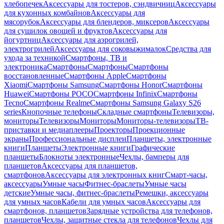
хлебопечек
Аксессуары для тостеров, сэндвичниц
Аксессуары
для кухонных комбайнов
Аксессуары для
мясорубок
Аксессуары для блендеров, миксеров
Аксессуары
для сушилок овощей и фруктов
Аксессуары для
йогуртниц
Аксессуары для аэрогрилей,
электрогрилей
Аксессуары для соковыжималок
Средства для
ухода за техникой
Смартфоны, ТВ и
электроника
Смартфоны
Смартфоны
Смартфоны
восстановленные
Смартфоны Apple
Смартфоны
Xiaomi
Смартфоны Samsung
Смартфоны Honor
Смартфоны
Huawei
Смартфоны POCO
Смартфоны Infinix
Смартфоны
Tecno
Смартфоны Realme
Смартфоны Samsung Galaxy S26
series
Кнопочные телефоны
Складные смартфоны
Телевизоры,
мониторы
Телевизоры
Мониторы
Мониторы-телевизоры
ТВ-
приставки и медиаплееры
Проекторы
Проекционные
экраны
Профессиональные дисплеи
Планшеты, электронные
книги
Планшеты
Электронные книги
Графические
планшеты
Блокноты электронные
Чехлы, бамперы для
планшетов
Аксессуары для планшетов,
смартфонов
Аксессуары для электронных книг
Смарт-часы,
аксессуары
Умные часы
Фитнес-браслеты
Умные часы
детские
Умные часы, фитнес-браслеты
Ремешки, аксессуары
для умных часов
Кабели для умных часов
Аксессуары для
смартфонов, планшетов
Зарядные устройства для телефонов,
планшетов
Чехлы, защитные стекла для телефонов
Чехлы для