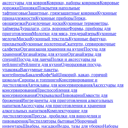
аксессуары для ковров
Коврики, наборы ковриков
Ковровые
дорожки
Циновки
Покрытия напольные
тафтинговые
Защитные, грязезащитные коврики
Кухонные
принадлежности
Кухонные приборы
Терки,
овощерезки
Разделочные доски
Кухонные термометры,
таймеры
Дуршлаги, сита, воронки
Формы, приборы для
приготовления
Молотки для мяса, тендерайзеры
Кухонные
мелочи
Миски
Кухонный текстиль
Кухонные фартуки,
прихватки
Кухонные полотенца
Скатерти, сервировочные
салфетки
Организация хранения на кухне
Посуда для
хранения
Органайзеры для кухни
Органайзеры для
специй
Посуда для ланча
Полки и аксессуары на
рейлинги
Рейлинги для кухни
Одноразовая посуда,
упаковка
Вакуумные пакеты,
контейнеры
Бакалея
Кофе
Чай
Цикорий, какао, горячий
шоколад
Сиропы и топпинги
Консервирование и
дистилляция
Автоклавы для консервирования
Аксессуары для
консервирования
Приспособления для
консервирования
Открывалки
Пивоварни
Емкости для
брожения
Ингредиенты для приготовления алкогольных
напитков
Аксессуары для приготовления и хранения
алкогольных напитков
Комплектующие для
дистилляторов
Прессы, дробилки для виноделия и
пивоварения
Дистилляторы бытовые
Уборочный
инвентарь
Швабры, насадки
Ведра, тазы для уборки
Наборы