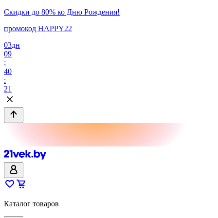
Скидки до 80% ко Дню Рождения!
промокод HAPPY22
03
дн
09
:
40
:
21
Каталог товаров