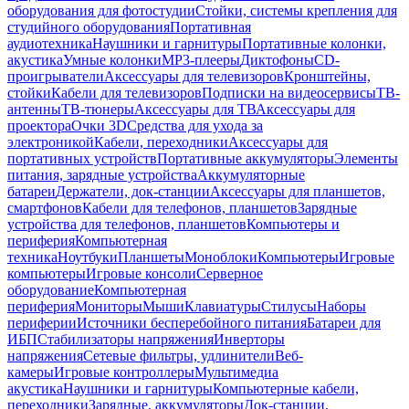
оборудования для фотостудии
Стойки, системы крепления для
студийного оборудования
Портативная
аудиотехника
Наушники и гарнитуры
Портативные колонки,
акустика
Умные колонки
MP3-плееры
Диктофоны
CD-
проигрыватели
Аксессуары для телевизоров
Кронштейны,
стойки
Кабели для телевизоров
Подписки на видеосервисы
ТВ-
антенны
ТВ-тюнеры
Аксессуары для ТВ
Аксессуары для
проектора
Очки 3D
Средства для ухода за
электроникой
Кабели, переходники
Аксессуары для
портативных устройств
Портативные аккумуляторы
Элементы
питания, зарядные устройства
Аккумуляторные
батареи
Держатели, док-станции
Аксессуары для планшетов,
смартфонов
Кабели для телефонов, планшетов
Зарядные
устройства для телефонов, планшетов
Компьютеры и
периферия
Компьютерная
техника
Ноутбуки
Планшеты
Моноблоки
Компьютеры
Игровые
компьютеры
Игровые консоли
Серверное
оборудование
Компьютерная
периферия
Мониторы
Мыши
Клавиатуры
Стилусы
Наборы
периферии
Источники бесперебойного питания
Батареи для
ИБП
Стабилизаторы напряжения
Инверторы
напряжения
Сетевые фильтры, удлинители
Веб-
камеры
Игровые контроллеры
Мультимедиа
акустика
Наушники и гарнитуры
Компьютерные кабели,
переходники
Зарядные, аккумуляторы
Док-станции,