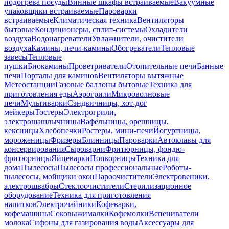
подогрева посуды
Винные шкафы встраиваемые
Вакуумные
упаковщики встраиваемые
Пароварки
встраиваемые
Климатическая техника
Вентиляторы
бытовые
Кондиционеры, сплит-системы
Охладители
воздуха
Водонагреватели
Увлажнители, очистители
воздуха
Камины, печи-камины
Обогреватели
Тепловые
завесы
Тепловые
пушки
Биокамины
Проветриватели
Отопительные печи
Банные
печи
Порталы для каминов
Вентиляторы вытяжные
Метеостанции
Газовые баллоны бытовые
Техника для
приготовления еды
Аэрогрили
Микроволновые
печи
Мультиварки
Сэндвичницы, хот-дог
мейкеры
Тостеры
Электрогрили,
электрошашлычницы
Вафельницы, орешницы,
кексницы
Хлебопечки
Ростеры, мини-печи
Йогуртницы,
мороженицы
Фризеры
Блинницы
Пароварки
Автоклавы для
консервирования
Сыроварни
Фритюрницы, фондю-
фритюрницы
Яйцеварки
Попкорницы
Техника для
дома
Пылесосы
Пылесосы профессиональные
Роботы-
пылесосы, мойщики окон
Пароочистители
Электровеники,
электрошвабры
Стеклоочистители
Стерилизационное
оборудование
Техника для приготовления
напитков
Электрочайники
Кофеварки,
кофемашины
Соковыжималки
Кофемолки
Вспениватели
молока
Сифоны для газирования воды
Аксессуары для