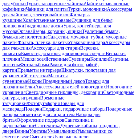
для уборки
Турки, заварочные чайники
Чайники заварочные,
кофейники
Чайники для плиты
Турки, молочники
Аксессуары
для чайников, электрочайников
Фильтры-
кувшины
Хозяйственные товары
Сушилки для белья,
прищепки
Гладильные доски
Урны, контейнеры для
мусора
Органайзеры, корзины, ящики
Туалетная бумага,
бумажные полотенца
Салфетки, мочалки, губки, мусорные
пакеты
Фольга, пленка, пакеты
Упаковочная тара
Аксессуары
для глажения
Аксессуары для стирки
Веревки,
шпагаты
Емкости, дозаторы для моющих средств
Вешалки-
плечики
Мешки хозяйственные
Сувениры
Копилки
Картины,
постеры
Фотоальбомы
Рамки для фотографий,
картин
Предметы интерьера
Шкатулки, подставки для
украшений
Статуэтки
Магниты
сувенирные
Иконы
Праздничный декор
Товары для
праздника
Елки
Аксессуары для елей новогодних
Новогодние
украшения
Светодиодные гирлянды, декорации
Светодиодные
фигуры, игрушки
Временные
татуировки
Фотобутафория
Товары для
маскарада
Подарки
Подарки, подарочные наборы
Подарочные
наборы косметики для лица и тела
Наборы для
бритья
Оформление подарков
Сантехника и
водоснабжение
Сантехника
Душевые кабины, поддоны,
двери
Ванны
Унитазы
Умывальники
Умывальники со
смесителями
Смесители
Душевые панели,