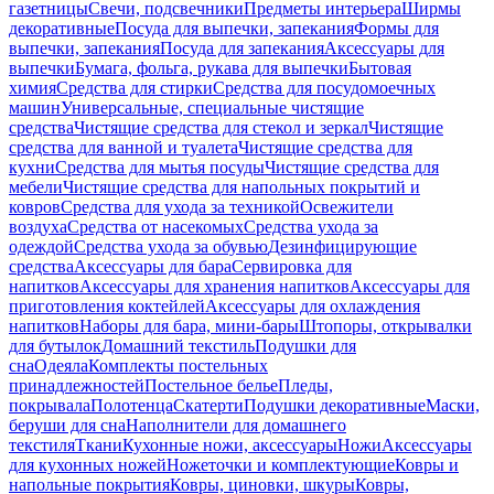
газетницы
Свечи, подсвечники
Предметы интерьера
Ширмы
декоративные
Посуда для выпечки, запекания
Формы для
выпечки, запекания
Посуда для запекания
Аксессуары для
выпечки
Бумага, фольга, рукава для выпечки
Бытовая
химия
Средства для стирки
Средства для посудомоечных
машин
Универсальные, специальные чистящие
средства
Чистящие средства для стекол и зеркал
Чистящие
средства для ванной и туалета
Чистящие средства для
кухни
Средства для мытья посуды
Чистящие средства для
мебели
Чистящие средства для напольных покрытий и
ковров
Средства для ухода за техникой
Освежители
воздуха
Средства от насекомых
Средства ухода за
одеждой
Средства ухода за обувью
Дезинфицирующие
средства
Аксессуары для бара
Сервировка для
напитков
Аксессуары для хранения напитков
Аксессуары для
приготовления коктейлей
Аксессуары для охлаждения
напитков
Наборы для бара, мини-бары
Штопоры, открывалки
для бутылок
Домашний текстиль
Подушки для
сна
Одеяла
Комплекты постельных
принадлежностей
Постельное белье
Пледы,
покрывала
Полотенца
Скатерти
Подушки декоративные
Маски,
беруши для сна
Наполнители для домашнего
текстиля
Ткани
Кухонные ножи, аксессуары
Ножи
Аксессуары
для кухонных ножей
Ножеточки и комплектующие
Ковры и
напольные покрытия
Ковры, циновки, шкуры
Ковры,