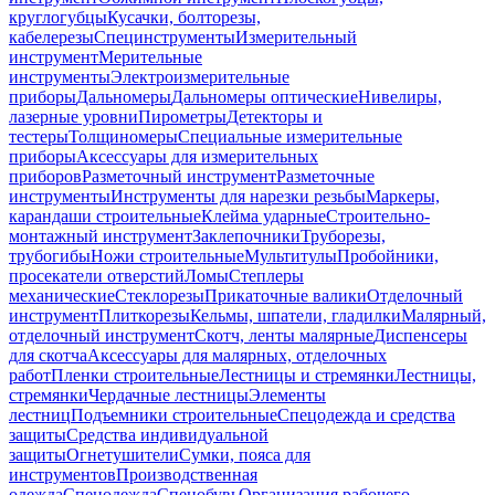
круглогубцы
Кусачки, болторезы,
кабелерезы
Специнструменты
Измерительный
инструмент
Мерительные
инструменты
Электроизмерительные
приборы
Дальномеры
Дальномеры оптические
Нивелиры,
лазерные уровни
Пирометры
Детекторы и
тестеры
Толщиномеры
Специальные измерительные
приборы
Аксессуары для измерительных
приборов
Разметочный инструмент
Разметочные
инструменты
Инструменты для нарезки резьбы
Маркеры,
карандаши строительные
Клейма ударные
Строительно-
монтажный инструмент
Заклепочники
Труборезы,
трубогибы
Ножи строительные
Мультитулы
Пробойники,
просекатели отверстий
Ломы
Степлеры
механические
Стеклорезы
Прикаточные валики
Отделочный
инструмент
Плиткорезы
Кельмы, шпатели, гладилки
Малярный,
отделочный инструмент
Скотч, ленты малярные
Диспенсеры
для скотча
Аксессуары для малярных, отделочных
работ
Пленки строительные
Лестницы и стремянки
Лестницы,
стремянки
Чердачные лестницы
Элементы
лестниц
Подъемники строительные
Спецодежда и средства
защиты
Средства индивидуальной
защиты
Огнетушители
Сумки, пояса для
инструментов
Производственная
одежда
Спецодежда
Спецобувь
Организация рабочего