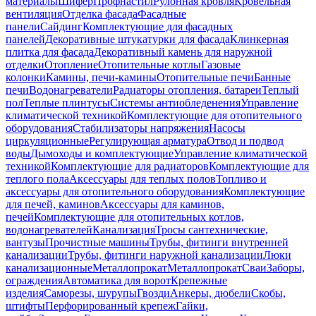
материалы
Шифер
Профнастил
Рулонная кровля
Кровельная
вентиляция
Отделка фасада
Фасадные
панели
Сайдинг
Комплектующие для фасадных
панелей
Декоративные штукатурки для фасада
Клинкерная
плитка для фасада
Декоративный камень для наружной
отделки
Отопление
Отопительные котлы
Газовые
колонки
Камины, печи-камины
Отопительные печи
Банные
печи
Водонагреватели
Радиаторы отопления, батареи
Теплый
пол
Теплые плинтусы
Системы антиобледенения
Управление
климатической техникой
Комплектующие для отопительного
оборудования
Стабилизаторы напряжения
Насосы
циркуляционные
Регулирующая арматура
Отвод и подвод
воды
Дымоходы и комплектующие
Управление климатической
техникой
Комплектующие для радиаторов
Комплектующие для
теплого пола
Аксессуары для теплых полов
Топливо и
аксессуары для отопительного оборудования
Комплектующие
для печей, каминов
Аксессуары для каминов,
печей
Комплектующие для отопительных котлов,
водонагревателей
Канализация
Тросы сантехнические,
вантузы
Прочистные машины
Трубы, фитинги внутренней
канализации
Трубы, фитинги наружной канализации
Люки
канализационные
Металлопрокат
Металлопрокат
Сваи
Заборы,
ограждения
Автоматика для ворот
Крепежные
изделия
Саморезы, шурупы
Гвозди
Анкеры, дюбели
Скобы,
штифты
Перфорированный крепеж
Гайки,