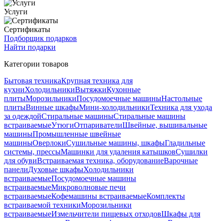
Услуги
Сертификаты
Подборщик подарков
Найти подарки
Категории товаров
Бытовая техника
Крупная техника для
кухни
Холодильники
Вытяжки
Кухонные
плиты
Морозильники
Посудомоечные машины
Настольные
плиты
Винные шкафы
Мини-холодильники
Техника для ухода
за одеждой
Стиральные машины
Стиральные машины
встраиваемые
Утюги
Отпариватели
Швейные, вышивальные
машины
Промышленные швейные
машины
Оверлоки
Сушильные машины, шкафы
Гладильные
системы, прессы
Машинки для удаления катышков
Сушилки
для обуви
Встраиваемая техника, оборудование
Варочные
панели
Духовые шкафы
Холодильники
встраиваемые
Посудомоечные машины
встраиваемые
Микроволновые печи
встраиваемые
Кофемашины встраиваемые
Комплекты
встраиваемой техники
Морозильники
встраиваемые
Измельчители пищевых отходов
Шкафы для