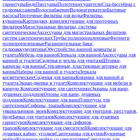
гарнитуры
Биде
Писсуары
Полотенцесушители
Спа-бассейны с
гидромассажем
Водоснабжение
Водонагреватели
Бытовые
насосы
Проточные фильтры для воды
Фильтры-
кувшины
Картриджи, комплектующие для проточных
фильтров
Магистральные фильтры, системы
сантехнические
Аксессуары для магистральных фильтров,
систем сантехнических
Трубы полипропиленовые
Фитинги
полипропиленовые
Расширительные баки,
гидроаккумуляторы
Обустройство ванной комнаты и
туалета
Мебель для ванной
Зеркала для ванной
Аксессуары для
ванной и туалета
Сиденья и чехлы для унитаза
Шторки,
карнизы для ванны
Стеклянные, пластиковые шторки для
ванны
Наборы для ванной и туалета
Зеркала
косметические
Сиденья для ванны
Коврики для ванной и
туалета
Экран-дверки в туалет
Комплектующие для мебели в
ванную
Комплектующие для сантехники
Экраны для ванн,
душевых поддонов
Опоры для ванн, душевых
поддонов
Комплектующие для ванн
Плинтусы для
сантехники
Сифоны, трапы
Комплектующие для
умывальников, моек
Комплектующие для унитазов, писсуаров,
биде
Бачки для унитазов
Комплектующие для душевых
гарнитуров
Комплектующие для сифонов,
трапов
Комплектующие для смесителей
Комплектующие для
душевых кабин, уголков
Сантехника для кухни
Кухонные
мойки
Кухонные мойки со смесителями
Смесители для