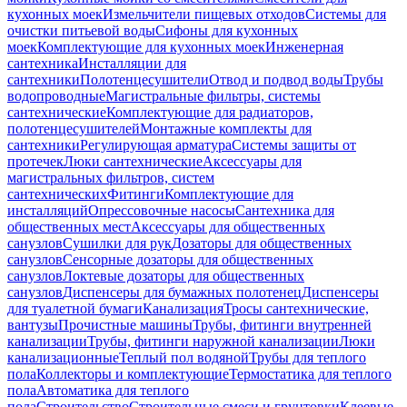
кухонных моек
Измельчители пищевых отходов
Системы для
очистки питьевой воды
Сифоны для кухонных
моек
Комплектующие для кухонных моек
Инженерная
сантехника
Инсталляции для
сантехники
Полотенцесушители
Отвод и подвод воды
Трубы
водопроводные
Магистральные фильтры, системы
сантехнические
Комплектующие для радиаторов,
полотенцесушителей
Монтажные комплекты для
сантехники
Регулирующая арматура
Системы защиты от
протечек
Люки сантехнические
Аксессуары для
магистральных фильтров, систем
сантехнических
Фитинги
Комплектующие для
инсталляций
Опрессовочные насосы
Сантехника для
общественных мест
Аксессуары для общественных
санузлов
Сушилки для рук
Дозаторы для общественных
санузлов
Сенсорные дозаторы для общественных
санузлов
Локтевые дозаторы для общественных
санузлов
Диспенсеры для бумажных полотенец
Диспенсеры
для туалетной бумаги
Канализация
Тросы сантехнические,
вантузы
Прочистные машины
Трубы, фитинги внутренней
канализации
Трубы, фитинги наружной канализации
Люки
канализационные
Теплый пол водяной
Трубы для теплого
пола
Коллекторы и комплектующие
Термостатика для теплого
пола
Автоматика для теплого
пола
Строительство
Строительные смеси и грунтовки
Клеевые