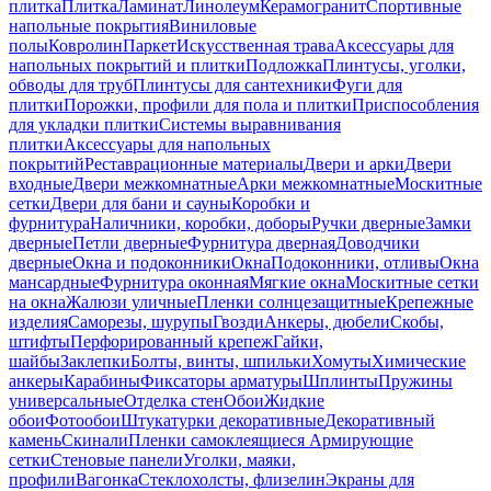
плитка
Плитка
Ламинат
Линолеум
Керамогранит
Спортивные
напольные покрытия
Виниловые
полы
Ковролин
Паркет
Искусственная трава
Аксессуары для
напольных покрытий и плитки
Подложка
Плинтусы, уголки,
обводы для труб
Плинтусы для сантехники
Фуги для
плитки
Порожки, профили для пола и плитки
Приспособления
для укладки плитки
Системы выравнивания
плитки
Аксессуары для напольных
покрытий
Реставрационные материалы
Двери и арки
Двери
входные
Двери межкомнатные
Арки межкомнатные
Москитные
сетки
Двери для бани и сауны
Коробки и
фурнитура
Наличники, коробки, доборы
Ручки дверные
Замки
дверные
Петли дверные
Фурнитура дверная
Доводчики
дверные
Окна и подоконники
Окна
Подоконники, отливы
Окна
мансардные
Фурнитура оконная
Мягкие окна
Москитные сетки
на окна
Жалюзи уличные
Пленки солнцезащитные
Крепежные
изделия
Саморезы, шурупы
Гвозди
Анкеры, дюбели
Скобы,
штифты
Перфорированный крепеж
Гайки,
шайбы
Заклепки
Болты, винты, шпильки
Хомуты
Химические
анкеры
Карабины
Фиксаторы арматуры
Шплинты
Пружины
универсальные
Отделка стен
Обои
Жидкие
обои
Фотообои
Штукатурки декоративные
Декоративный
камень
Скинали
Пленки самоклеящиеся
Армирующие
сетки
Стеновые панели
Уголки, маяки,
профили
Вагонка
Стеклохолсты, флизелин
Экраны для