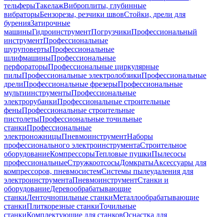
тельферы
Такелаж
Виброплиты, глубинные
вибраторы
Бензорезы, резчики швов
Стойки, дрели для
бурения
Затирочные
машины
Гидроинструмент
Погрузчики
Профессиональный
инструмент
Профессиональные
шуруповерты
Профессиональные
шлифмашины
Профессиональные
перфораторы
Профессиональные циркулярные
пилы
Профессиональные электролобзики
Профессиональные
дрели
Профессиональные фрезеры
Профессиональные
мультиинструменты
Профессиональные
электрорубанки
Профессиональные строительные
фены
Профессиональные строительные
пистолеты
Профессиональные точильные
станки
Профессиональные
электроножницы
Пневмоинструмент
Наборы
профессионального электроинструмента
Строительное
оборудование
Компрессоры
Тепловые пушки
Пылесосы
профессиональные
Стружкоотсосы
Домкраты
Аксессуары для
компрессоров, пневмосистем
Системы пылеудаления для
электроинструмента
Пневмоинструмент
Станки и
оборудование
Деревообрабатывающие
станки
Ленточнопильные станки
Металлообрабатывающие
станки
Плиткорезные станки
Точильные
станки
Комплектующие для станков
Оснастка для