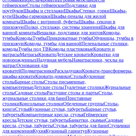
геймерские
Столы геймерские
Подставки для
ноутбуков
Шкафы и стеллажи
Шкафы
Стенки, горки
Шкафы-
купе
Шкафы-гармошки
Шкафы-пеналы для жилой
комнаты
Шкафы с витриной, буфеты
Шкафы, секции в
прихожую
Полки, стеллажи, системы хранения
Шкафы для
ванной комнаты
Вешалки, подставки для зонтов
Комоды,
тумбы
Комоды
Тумбы
Прикроватные тумбы
Обувницы, тумбы в
прихожую
Комоды, тумбы для ванной
Пеленальные столики,
комоды
Тумбы под ТВ
Комоды пластиковые
Кровати и
матрасы
Матрасы
Кровати
Детские кровати
Кроватки для
новорожденных
Надувная мебель
Наматрасники, чехлы на
матрас
Основания для
кроватей
Подматрасники
Раскладушки
Кровати-трансформеры,
шкафы-кровати
Кровати-домики
Столы
Кухонные
столы
Барные столы
Столы письменные,
компьютерные
Детские столы
Туалетные столики
Журнальные
столы
Садовые столы
Растущие столы и парты
Столы,
журнальные столики для бани
Приставные
столики
Консольные столики
Обеденные группы
Столы-
книги
Стулья
Кухонные стулья, табуреты
Барные стулья,
табуреты
Компьютерные кресла, стулья
Геймерские
кресла
Детские стулья, табуреты
Банкетки, скамьи
Садовые
кресла, стулья, табуреты
Стулья, табуреты для бани
Стульчики
для кормления
Кухня
Кухонный гарнитур
Кухонные