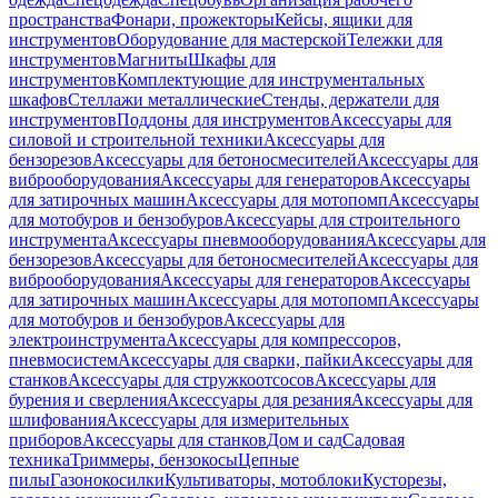
пространства
Фонари, прожекторы
Кейсы, ящики для
инструментов
Оборудование для мастерской
Тележки для
инструментов
Магниты
Шкафы для
инструментов
Комплектующие для инструментальных
шкафов
Стеллажи металлические
Стенды, держатели для
инструментов
Поддоны для инструментов
Аксессуары для
силовой и строительной техники
Аксессуары для
бензорезов
Аксессуары для бетоносмесителей
Аксессуары для
виброоборудования
Аксессуары для генераторов
Аксессуары
для затирочных машин
Аксессуары для мотопомп
Аксессуары
для мотобуров и бензобуров
Аксессуары для строительного
инструмента
Аксессуары пневмооборудования
Аксессуары для
бензорезов
Аксессуары для бетоносмесителей
Аксессуары для
виброоборудования
Аксессуары для генераторов
Аксессуары
для затирочных машин
Аксессуары для мотопомп
Аксессуары
для мотобуров и бензобуров
Аксессуары для
электроинструмента
Аксессуары для компрессоров,
пневмосистем
Аксессуары для сварки, пайки
Аксессуары для
станков
Аксессуары для стружкоотсосов
Аксессуары для
бурения и сверления
Аксессуары для резания
Аксессуары для
шлифования
Аксессуары для измерительных
приборов
Аксессуары для станков
Дом и сад
Садовая
техника
Триммеры, бензокосы
Цепные
пилы
Газонокосилки
Культиваторы, мотоблоки
Кусторезы,