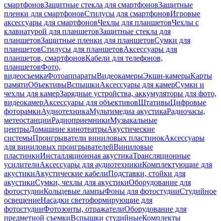
смартфонов
Защитные стекла для смартфонов
Защитные
пленки для смартфонов
Стилусы для смартфонов
Игровые
аксессуары для смартфонов
Чехлы для планшетов
Чехлы с
клавиатурой для планшетов
Защитные стекла для
планшетов
Защитные пленки для планшетов
Сумки для
планшетов
Стилусы для планшетов
Аксессуары для
планшетов, смартфонов
Кабели для телефонов,
планшетов
Фото,
видеосъемка
Фотоаппараты
Видеокамеры
Экшн-камеры
Карты
памяти
Объективы
Вспышки
Аксессуары для камер
Сумки и
чехлы для камер
Зарядные устройства, аккумуляторы для фото,
видеокамер
Аксессуары для объективов
Штативы
Цифровые
фоторамки
Аудиотехника
Мультимедиа акустика
Радиочасы,
метеостанции
Радиоприемники
Музыкальные
центры
Домашние кинотеатры
Акустические
системы
Проигрыватели виниловых пластинок
Аксессуары
для виниловых проигрывателей
Виниловые
пластинки
Инсталляционная акустика
Трансляционные
усилители
Аксессуары для аудиотехники
Комплектующие для
акустики
Акустические кабели
Подставки, стойки для
акустики
Сумки, чехлы для акустики
Оборудование для
фотостудии
Кольцевые лампы
Фоны для фотостудии
Студийное
освещение
Насадки светоформирующие для
фотостудии
Фотозонты, отражатели
Оборудование для
предметной съемки
Вспышки студийные
Комплекты