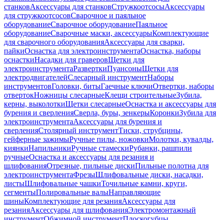
станков
Аксессуары для станков
Стружкоотсосы
Аксессуары
для стружкоотсосов
Сварочное и паяльное
оборудование
Сварочное оборудование
Паяльное
оборудование
Сварочные маски, аксессуары
Комплектующие
для сварочного оборудования
Аксессуары для сварки,
пайки
Оснастка для электроинструмента
Оснастка, наборы
оснастки
Насадки для граверов
Щетки для
электроинструмента
Развертки
Пуансоны
Щетки для
электродвигателей
Слесарный инструмент
Наборы
инструментов
Головки, биты
Гаечные ключи
Отвертки, наборы
отверток
Ножницы слесарные
Клещи строительные
Зубила,
керны, выколотки
Щетки слесарные
Оснастка и аксессуары для
бурения и сверления
Сверла, буры, зенкеры
Коронки
Зубила для
электроинструмента
Аксессуары для бурения и
сверления
Столярный инструмент
Тиски, струбцины,
гейферные зажимы
Ручные пилы, ножовки
Молотки, кувалды,
киянки
Напильники
Ручные стамески
Рубанки, рашпили
ручные
Оснастка и аксессуары для резания и
шлифования
Отрезные, пильные диски
Пильные полотна для
электроинструмента
Фрезы
Шлифовальные диски, насадки,
листы
Шлифовальные чашки
Точильные камни, круги,
сегменты
Полировальные валы
Направляющие
шины
Комплектующие для резания
Аксессуары для
резания
Аксессуары для шлифования
Электромонтажный
инструмент
Обжимной инструмент
Плоскогубцы,