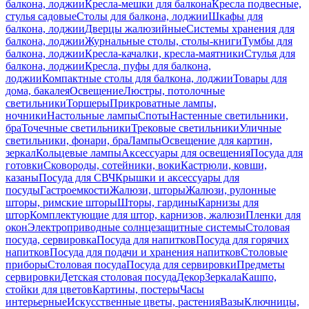
балкона, лоджии
Кресла-мешки для балкона
Кресла подвесные,
стулья садовые
Столы для балкона, лоджии
Шкафы для
балкона, лоджии
Дверцы жалюзийные
Системы хранения для
балкона, лоджии
Журнальные столы, столы-книги
Тумбы для
балкона, лоджии
Кресла-качалки, кресла-маятники
Стулья для
балкона, лоджии
Кресла, пуфы для балкона,
лоджии
Компактные столы для балкона, лоджии
Товары для
дома, бакалея
Освещение
Люстры, потолочные
светильники
Торшеры
Прикроватные лампы,
ночники
Настольные лампы
Споты
Настенные светильники,
бра
Точечные светильники
Трековые светильники
Уличные
светильники, фонари, бра
Лампы
Освещение для картин,
зеркал
Кольцевые лампы
Аксессуары для освещения
Посуда для
готовки
Сковороды, сотейники, воки
Кастрюли, ковши,
казаны
Посуда для СВЧ
Крышки и аксессуары для
посуды
Гастроемкости
Жалюзи, шторы
Жалюзи, рулонные
шторы, римские шторы
Шторы, гардины
Карнизы для
штор
Комплектующие для штор, карнизов, жалюзи
Пленки для
окон
Электроприводные солнцезащитные системы
Столовая
посуда, сервировка
Посуда для напитков
Посуда для горячих
напитков
Посуда для подачи и хранения напитков
Столовые
приборы
Столовая посуда
Посуда для сервировки
Предметы
сервировки
Детская столовая посуда
Декор
Зеркала
Кашпо,
стойки для цветов
Картины, постеры
Часы
интерьерные
Искусственные цветы, растения
Вазы
Ключницы,