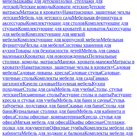
мебель
Шкафы для детской
Полки, стеллажи для
детской
Детские комоды
Кровати детские
Детские
матрасы
Матрасы в кроватку
Наматрасники, защитные чехлы
детские
Мебель для детского сада
Мебельная фурнитура и
аксессуары
Комплектующие для столов
Комплектующие для
стульев
Комплектующие для кроватей и кроваток
Аксессуары
для мебели
Комплектующие для мягкой
мебели
Комплектующие для корпусной мебели
Мебельная
фурнитура
Чехлы для мебели
Системы хранения для
кухни
Товары для безопасности детей
Мебель для самых
маленьких
Кроватки для новорожденных
Пеленальные
столики, комоды, матрасы
Манежи, кровати-манежи
Матрасы в
кроватку
Наматрасники, защитные чехлы в кроватку
Садовая
мебель
Садовые диваны, кресла
Садовые стулья
Садовые,
уличные столы
Комплекты мебели для сада
Гамаки,
шезлонги
Качели садовые
Надувная мебель
Кухни
походные
Столы для сада
Мебель для учебы
Столы, стулья
детские
Письменные столы
Растущие столы и парты
Растущие
кресла и стулья для учебы
Мебель для бани и сауны
Стулья,
табуретки, подставки для бани
Скамьи для бани
Столы для
бани
Журнальные столики для бани
Мебель для кабинета и
офиса
Столы офисные, компьютерные
Кресла, стулья для
офиса
Мягкая мебель для офиса
Шкафы офисные
Стеллажи,
полки для документов
Офисные тумбы
Комплекты мебели для
кабинета
Мебель для лоджии и балкона
Комплекты мебели для