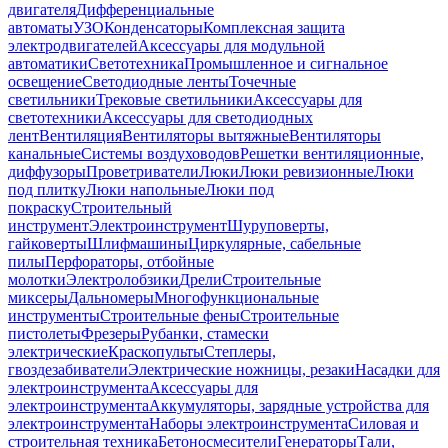
двигателя
Дифференциальные
автоматы
УЗО
Конденсаторы
Комплексная защита
электродвигателей
Аксессуары для модульной
автоматики
Светотехника
Промышленное и сигнальное
освещение
Светодиодные ленты
Точечные
светильники
Трековые светильники
Аксессуары для
светотехники
Аксессуары для светодиодных
лент
Вентиляция
Вентиляторы вытяжные
Вентиляторы
канальные
Системы воздуховодов
Решетки вентиляционные,
диффузоры
Проветриватели
Люки
Люки ревизионные
Люки
под плитку
Люки напольные
Люки под
покраску
Строительный
инструмент
Электроинструмент
Шуруповерты,
гайковерты
Шлифмашины
Циркулярные, сабельные
пилы
Перфораторы, отбойные
молотки
Электролобзики
Дрели
Строительные
миксеры
Дальномеры
Многофункциональные
инструменты
Строительные фены
Строительные
пистолеты
Фрезеры
Рубанки, стамески
электрические
Краскопульты
Степлеры,
гвоздезабиватели
Электрические ножницы, резаки
Насадки для
электроинструмента
Аксессуары для
электроинструмента
Аккумуляторы, зарядные устройства для
электроинструмента
Наборы электроинструмента
Силовая и
строительная техника
Бетоносмесители
Генераторы
Тали,