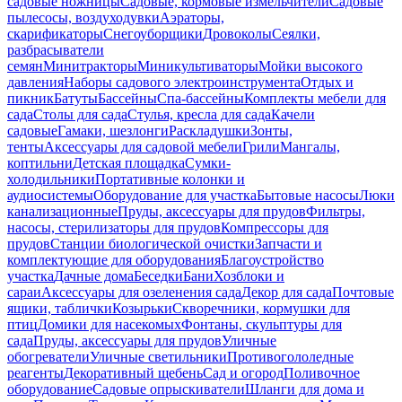
садовые ножницы
Садовые, кормовые измельчители
Садовые
пылесосы, воздуходувки
Аэраторы,
скарификаторы
Снегоуборщики
Дровоколы
Сеялки,
разбрасыватели
семян
Минитракторы
Миникультиваторы
Мойки высокого
давления
Наборы садового электроинструмента
Отдых и
пикник
Батуты
Бассейны
Спа-бассейны
Комплекты мебели для
сада
Столы для сада
Стулья, кресла для сада
Качели
садовые
Гамаки, шезлонги
Раскладушки
Зонты,
тенты
Аксессуары для садовой мебели
Грили
Мангалы,
коптильни
Детская площадка
Сумки-
холодильники
Портативные колонки и
аудиосистемы
Оборудование для участка
Бытовые насосы
Люки
канализационные
Пруды, аксессуары для прудов
Фильтры,
насосы, стерилизаторы для прудов
Компрессоры для
прудов
Станции биологической очистки
Запчасти и
комплектующие для оборудования
Благоустройство
участка
Дачные дома
Беседки
Бани
Хозблоки и
сараи
Аксессуары для озеленения сада
Декор для сада
Почтовые
ящики, таблички
Козырьки
Скворечники, кормушки для
птиц
Домики для насекомых
Фонтаны, скульптуры для
сада
Пруды, аксессуары для прудов
Уличные
обогреватели
Уличные светильники
Противогололедные
реагенты
Декоративный щебень
Сад и огород
Поливочное
оборудование
Садовые опрыскиватели
Шланги для дома и