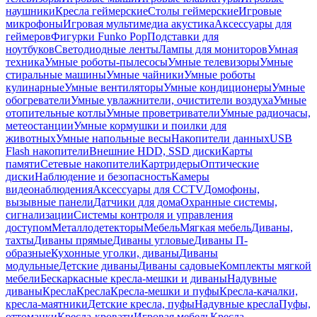
наушники
Кресла геймерские
Столы геймерские
Игровые
микрофоны
Игровая мультимедиа акустика
Аксессуары для
геймеров
Фигурки Funko Pop
Подставки для
ноутбуков
Светодиодные ленты
Лампы для мониторов
Умная
техника
Умные роботы-пылесосы
Умные телевизоры
Умные
стиральные машины
Умные чайники
Умные роботы
кулинарные
Умные вентиляторы
Умные кондиционеры
Умные
обогреватели
Умные увлажнители, очистители воздуха
Умные
отопительные котлы
Умные проветриватели
Умные радиочасы,
метеостанции
Умные кормушки и поилки для
животных
Умные напольные весы
Накопители данных
USB
Flash накопители
Внешние HDD, SSD диски
Карты
памяти
Сетевые накопители
Картридеры
Оптические
диски
Наблюдение и безопасность
Камеры
видеонаблюдения
Аксессуары для CCTV
Домофоны,
вызывные панели
Датчики для дома
Охранные системы,
сигнализации
Системы контроля и управления
доступом
Металлодетекторы
Мебель
Мягкая мебель
Диваны,
тахты
Диваны прямые
Диваны угловые
Диваны П-
образные
Кухонные уголки, диваны
Диваны
модульные
Детские диваны
Диваны садовые
Комплекты мягкой
мебели
Бескаркасные кресла-мешки и диваны
Надувные
диваны
Кресла
Кресла
Кресла-мешки и пуфы
Кресла-качалки,
кресла-маятники
Детские кресла, пуфы
Надувные кресла
Пуфы,
оттоманки
Кресла-кровати
Игровая мебель
Кресла