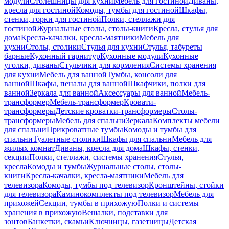
модули
Столешницы для кухни
Мебель для гостиной
Диваны,
кресла для гостиной
Комоды, тумбы для гостиной
Шкафы,
стенки, горки для гостиной
Полки, стеллажи для
гостиной
Журнальные столы, столы-книги
Кресла, стулья для
дома
Кресла-качалки, кресла-маятники
Мебель для
кухни
Столы, столики
Стулья для кухни
Стулья, табуреты
барные
Кухонный гарнитур
Кухонные модули
Кухонные
уголки, диваны
Стульчики для кормления
Системы хранения
для кухни
Мебель для ванной
Тумбы, консоли для
ванной
Шкафы, пеналы для ванной
Шкафчики, полки для
ванной
Зеркала для ванной
Аксессуары для ванной
Мебель-
трансформер
Мебель-трансформер
Кровати-
трансформеры
Детские кроватки-трансформеры
Столы-
трансформеры
Мебель для спальни
Зеркала
Комплекты мебели
для спальни
Прикроватные тумбы
Комоды и тумбы для
спальни
Туалетные столики
Шкафы для спальни
Мебель для
жилых комнат
Диваны, кресла для дома
Шкафы, стенки,
секции
Полки, стеллажи, системы хранения
Стулья,
кресла
Комоды и тумбы
Журнальные столы, столы-
книги
Кресла-качалки, кресла-маятники
Мебель для
телевизора
Комоды, тумбы под телевизор
Кронштейны, стойки
для телевизора
Каминокомплекты под телевизор
Мебель для
прихожей
Секции, тумбы в прихожую
Полки и системы
хранения в прихожую
Вешалки, подставки для
зонтов
Банкетки, скамьи
Ключницы, газетницы
Детская