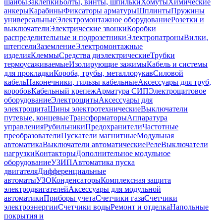
шайбы
Заклепки
Болты, винты, шпильки
Хомуты
Химические
анкеры
Карабины
Фиксаторы арматуры
Шплинты
Пружины
универсальные
Электромонтажное оборудование
Розетки и
выключатели
Электрические звонки
Коробки
распределительные и подрозетники
Электропатроны
Вилки,
штепсели
Заземление
Электромонтажные
изделия
Клеммы
Средства диэлектрические
Трубки
термоусаживаемые
Изолирующие зажимы
Кабель и системы
для прокладки
Короба, трубы, металлорукав
Силовой
кабель
Наконечники, гильзы кабельные
Аксессуары для труб,
коробов
Кабельный крепеж
Арматура СИП
Электрощитовое
оборудование
Электрощиты
Аксессуары для
электрощита
Шины электротехнические
Выключатели
путевые, концевые
Трансформаторы
Аппаратура
управления
Рубильники
Предохранители
Частотные
преобразователи
Пускатели магнитные
Модульная
автоматика
Выключатели автоматические
Реле
Выключатели
нагрузки
Контакторы
Дополнительное модульное
оборудование
УЗИП
Автоматика пуска
двигателя
Дифференциальные
автоматы
УЗО
Конденсаторы
Комплексная защита
электродвигателей
Аксессуары для модульной
автоматики
Приборы учета
Счетчики газа
Счетчики
электроэнергии
Счетчики воды
Ремонт и отделка
Напольные
покрытия и