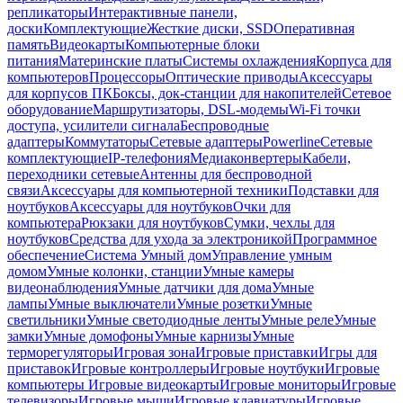
репликаторы
Интерактивные панели,
доски
Комплектующие
Жесткие диски, SSD
Оперативная
память
Видеокарты
Компьютерные блоки
питания
Материнские платы
Системы охлаждения
Корпуса для
компьютеров
Процессоры
Оптические приводы
Аксессуары
для корпусов ПК
Боксы, док-станции для накопителей
Сетевое
оборудование
Маршрутизаторы, DSL-модемы
Wi-Fi точки
доступа, усилители сигнала
Беспроводные
адаптеры
Коммутаторы
Сетевые адаптеры
Powerline
Сетевые
комплектующие
IP-телефония
Медиаконвертеры
Кабели,
переходники сетевые
Антенны для беспроводной
связи
Аксессуары для компьютерной техники
Подставки для
ноутбуков
Аксессуары для ноутбуков
Очки для
компьютера
Рюкзаки для ноутбуков
Сумки, чехлы для
ноутбуков
Средства для ухода за электроникой
Программное
обеспечение
Система Умный дом
Управление умным
домом
Умные колонки, станции
Умные камеры
видеонаблюдения
Умные датчики для дома
Умные
лампы
Умные выключатели
Умные розетки
Умные
светильники
Умные светодиодные ленты
Умные реле
Умные
замки
Умные домофоны
Умные карнизы
Умные
терморегуляторы
Игровая зона
Игровые приставки
Игры для
приставок
Игровые контроллеры
Игровые ноутбуки
Игровые
компьютеры
Игровые видеокарты
Игровые мониторы
Игровые
телевизоры
Игровые мыши
Игровые клавиатуры
Игровые