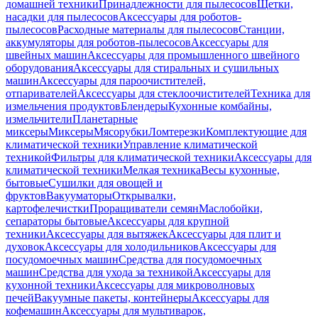
домашней техники
Принадлежности для пылесосов
Щетки,
насадки для пылесосов
Аксессуары для роботов-
пылесосов
Расходные материалы для пылесосов
Станции,
аккумуляторы для роботов-пылесосов
Аксессуары для
швейных машин
Аксессуары для промышленного швейного
оборудования
Аксессуары для стиральных и сушильных
машин
Аксессуары для пароочистителей,
отпаривателей
Аксессуары для стеклоочистителей
Техника для
измельчения продуктов
Блендеры
Кухонные комбайны,
измельчители
Планетарные
миксеры
Миксеры
Мясорубки
Ломтерезки
Комплектующие для
климатической техники
Управление климатической
техникой
Фильтры для климатической техники
Аксессуары для
климатической техники
Мелкая техника
Весы кухонные,
бытовые
Сушилки для овощей и
фруктов
Вакууматоры
Открывалки,
картофелечистки
Проращиватели семян
Маслобойки,
сепараторы бытовые
Аксессуары для крупной
техники
Аксессуары для вытяжек
Аксессуары для плит и
духовок
Аксессуары для холодильников
Аксессуары для
посудомоечных машин
Средства для посудомоечных
машин
Средства для ухода за техникой
Аксессуары для
кухонной техники
Аксессуары для микроволновых
печей
Вакуумные пакеты, контейнеры
Аксессуары для
кофемашин
Аксессуары для мультиварок,