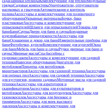
сада
Парники
Теплицы
Комплектующие для теплиц
Модульные
грядки
Садовые компостеры
Уничтожители, отпугиватели
насекомых и грызунов
Автоматизация и контроль
полива
Аксессуары и комплектующие для поливочного
оборудования
Укрывные материалы
Бочки, баки
пластиковые
Аксессуары и комплектующие для
опрыскивателей
Шланги для опрыскивателей
Товары для
бани
Бани
Сауны
Двери для бани и сауны
Бондарные
изделия
Банные принадлежности
Аксессуары для
бани
Оснащение и декор для бани
Измерительные приборы для
бани
Фитобочки, купели
Комплектующие для купелей
Окна
для бани
Мебель для бани и сауны
Ручки дверные для бани и
сауны
Эфирные масла
Спа-бассейны с
гидромассажем
Аксессуары и комплектующие для садовой
техники
Навесное оборудование
Двигатели для
мотоблоков
Прицепы для мотоблоков,
минитракторов
Аксессуары для газонной техники
Аксессуары
для цепных пил
Аксессуары для садовой техники
Аксессуары
для кусторезов, ножниц садовых
Моторные масла для садовой
техники
Аксессуары для аэратоторов и
скарификаторов
Аксессуары для культиваторов и
мотоблоков
Аксессуары для воздуходувок
Аксессуары для
газонокосилок
Аксессуары для бензокос и
триммеров
Аксессуары для моек высокого
давления
Аксессуары и комплектующие для