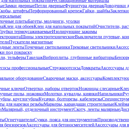
 для напольных покрытий
Реставрационные материалы
ые
Замки дверные
Петли дверные
Фурнитура дверная
Доводчики 
Скобы, штифты
Перфорированный крепеж
Гайки, шайбы
Заклепки
ерсальные
лочные плиты
Багеты, молдинги, уголки
на
Клеи для обоев
Клеи для напольных покрытий
Очистители, рас
Трубки термоусаживаемые
Изолирующие зажимы
лектрощита
Шины электротехнические
Выключатели путевые, ко
атели
Пускатели магнитные
одные ленты
Точечные светильники
Трековые светильники
Аксесс
и под покраску
ли, тельферы
Такелаж
Виброплиты, глубинные вибраторы
Бензор
сосы профессиональные
Стружкоотсосы
Домкраты
Аксессуары д
аяльное оборудование
Сварочные маски, аксессуары
Комплектующ
ечные ключи
Отвертки, наборы отверток
Ножницы слесарные
Кле
учные пилы, ножовки
Молотки, кувалды, киянки
Напильники
Ру
убцы, круглогубцы
Кусачки, болторезы, кабелерезы
Специнструм
ы для нарезки резьбы
Маркеры, карандаши строительные
Клейма
и
Малярный, отделочный инструмент
Скотч, ленты малярные
Дисп
иты
Огнетушители
Сумки, пояса для инструментов
Производствен
я бензорезов
Аксессуары для бетоносмесителей
Аксессуары для 