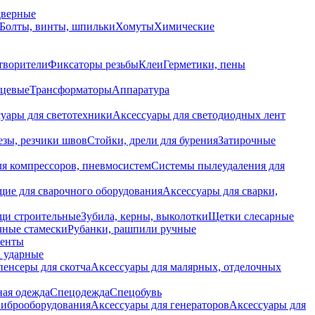
дверные
Болты, винты, шпильки
Хомуты
Химические
творители
Фиксаторы резьбы
Клеи
Герметики, пены
нцевые
Трансформаторы
Аппаратура
уары для светотехники
Аксессуары для светодиодных лент
езы, резчики швов
Стойки, дрели для бурения
Затирочные
ля компрессоров, пневмосистем
Системы пылеудаления для
ие для сварочного оборудования
Аксессуары для сварки,
щи строительные
Зубила, керны, выколотки
Щетки слесарные
чные стамески
Рубанки, рашпили ручные
енты
 ударные
енсеры для скотча
Аксессуары для малярных, отделочных
ная одежда
Спецодежда
Спецобувь
виброоборудования
Аксессуары для генераторов
Аксессуары для