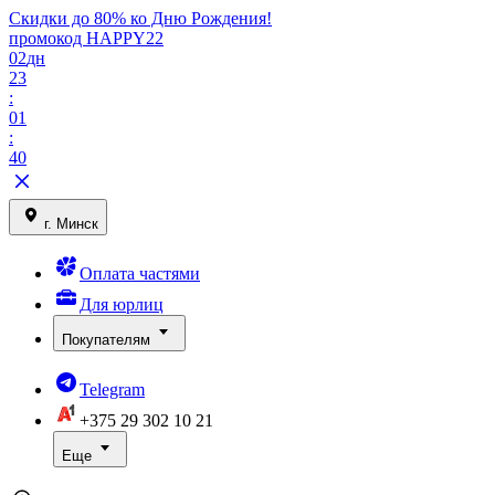
Скидки до 80% ко Дню Рождения!
промокод HAPPY22
02
дн
23
:
01
:
40
г. Минск
Оплата частями
Для юрлиц
Покупателям
Telegram
+375 29
302 10 21
Еще