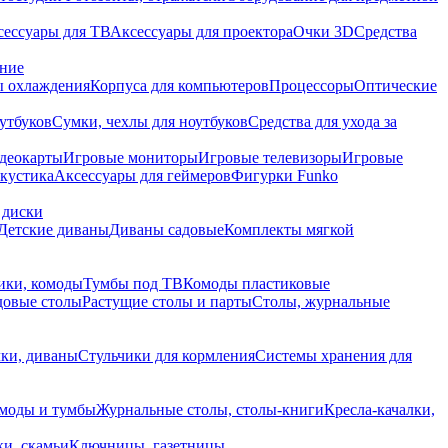
сессуары для ТВ
Аксессуары для проектора
Очки 3D
Средства
ание
 охлаждения
Корпуса для компьютеров
Процессоры
Оптические
утбуков
Сумки, чехлы для ноутбуков
Средства для ухода за
деокарты
Игровые мониторы
Игровые телевизоры
Игровые
акустика
Аксессуары для геймеров
Фигурки Funko
 диски
Детские диваны
Диваны садовые
Комплекты мягкой
ики, комоды
Тумбы под ТВ
Комоды пластиковые
довые столы
Растущие столы и парты
Столы, журнальные
ки, диваны
Стульчики для кормления
Системы хранения для
моды и тумбы
Журнальные столы, столы-книги
Кресла-качалки,
ки, скамьи
Ключницы, газетницы