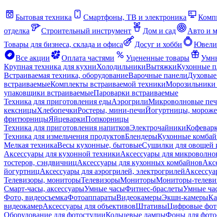
Бытовая техника
Смартфоны, ТВ и электроника
Комп
отделка
Строительный инструмент
Дом и сад
Авто и 
Товары для бизнеса, склада и офиса
Досуг и хобби
Ювели
Все акции
Оплата частями
Уцененные товары
Умны
Крупная техника для кухни
Холодильники
Вытяжки
Кухонные 
Встраиваемая техника, оборудование
Варочные панели
Духовые
встраиваемые
Комплекты встраиваемой техники
Морозильники 
упаковщики встраиваемые
Пароварки встраиваемые
Техника для приготовления еды
Аэрогрили
Микроволновые пе
кексницы
Хлебопечки
Ростеры, мини-печи
Йогуртницы, морож
фритюрницы
Яйцеварки
Попкорницы
Техника для приготовления напитков
Электрочайники
Кофевар
Техника для измельчения продуктов
Блендеры
Кухонные комбай
Мелкая техника
Весы кухонные, бытовые
Сушилки для овощей 
Аксессуары для кухонной техники
Аксессуары для микроволно
тостеров, сэндвичниц
Аксессуары для кухонных комбайнов
Акс
йогуртниц
Аксессуары для аэрогрилей, электрогрилей
Аксессуа
Телевизоры, мониторы
Телевизоры
Мониторы
Мониторы-телеви
Смарт-часы, аксессуары
Умные часы
Фитнес-браслеты
Умные ча
Фото, видеосъемка
Фотоаппараты
Видеокамеры
Экшн-камеры
Ка
видеокамер
Аксессуары для объективов
Штативы
Цифровые фот
Оборудование для фотостудии
Кольцевые лампы
Фоны для фото