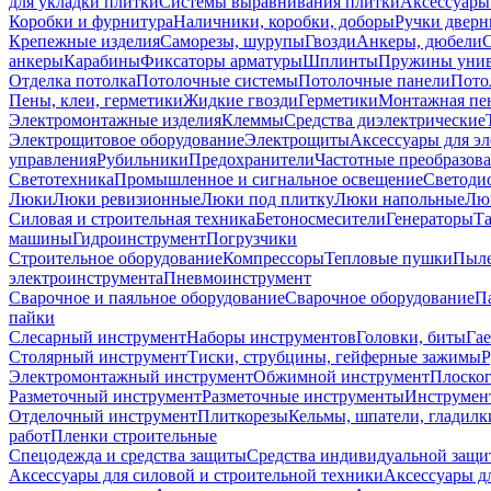
для укладки плитки
Системы выравнивания плитки
Аксессуары
Коробки и фурнитура
Наличники, коробки, доборы
Ручки дверн
Крепежные изделия
Саморезы, шурупы
Гвозди
Анкеры, дюбели
анкеры
Карабины
Фиксаторы арматуры
Шплинты
Пружины унив
Отделка потолка
Потолочные системы
Потолочные панели
Пото
Пены, клеи, герметики
Жидкие гвозди
Герметики
Монтажная пе
Электромонтажные изделия
Клеммы
Средства диэлектрические
Электрощитовое оборудование
Электрощиты
Аксессуары для э
управления
Рубильники
Предохранители
Частотные преобразов
Светотехника
Промышленное и сигнальное освещение
Светоди
Люки
Люки ревизионные
Люки под плитку
Люки напольные
Люк
Силовая и строительная техника
Бетоносмесители
Генераторы
Та
машины
Гидроинструмент
Погрузчики
Строительное оборудование
Компрессоры
Тепловые пушки
Пыле
электроинструмента
Пневмоинструмент
Сварочное и паяльное оборудование
Сварочное оборудование
П
пайки
Слесарный инструмент
Наборы инструментов
Головки, биты
Га
Столярный инструмент
Тиски, струбцины, гейферные зажимы
Р
Электромонтажный инструмент
Обжимной инструмент
Плоског
Разметочный инструмент
Разметочные инструменты
Инструмент
Отделочный инструмент
Плиткорезы
Кельмы, шпатели, гладилк
работ
Пленки строительные
Спецодежда и средства защиты
Средства индивидуальной защ
Аксессуары для силовой и строительной техники
Аксессуары дл