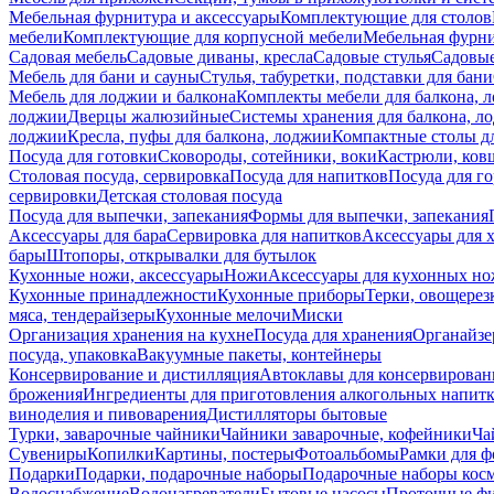
Мебельная фурнитура и аксессуары
Комплектующие для столов
мебели
Комплектующие для корпусной мебели
Мебельная фурн
Садовая мебель
Садовые диваны, кресла
Садовые стулья
Садовые
Мебель для бани и сауны
Стулья, табуретки, подставки для бани
Мебель для лоджии и балкона
Комплекты мебели для балкона, 
лоджии
Дверцы жалюзийные
Системы хранения для балкона, л
лоджии
Кресла, пуфы для балкона, лоджии
Компактные столы дл
Посуда для готовки
Сковороды, сотейники, воки
Кастрюли, ков
Столовая посуда, сервировка
Посуда для напитков
Посуда для г
сервировки
Детская столовая посуда
Посуда для выпечки, запекания
Формы для выпечки, запекания
Аксессуары для бара
Сервировка для напитков
Аксессуары для 
бары
Штопоры, открывалки для бутылок
Кухонные ножи, аксессуары
Ножи
Аксессуары для кухонных н
Кухонные принадлежности
Кухонные приборы
Терки, овощерез
мяса, тендерайзеры
Кухонные мелочи
Миски
Организация хранения на кухне
Посуда для хранения
Органайзе
посуда, упаковка
Вакуумные пакеты, контейнеры
Консервирование и дистилляция
Автоклавы для консервирован
брожения
Ингредиенты для приготовления алкогольных напит
виноделия и пивоварения
Дистилляторы бытовые
Турки, заварочные чайники
Чайники заварочные, кофейники
Ча
Сувениры
Копилки
Картины, постеры
Фотоальбомы
Рамки для ф
Подарки
Подарки, подарочные наборы
Подарочные наборы косм
Водоснабжение
Водонагреватели
Бытовые насосы
Проточные фи