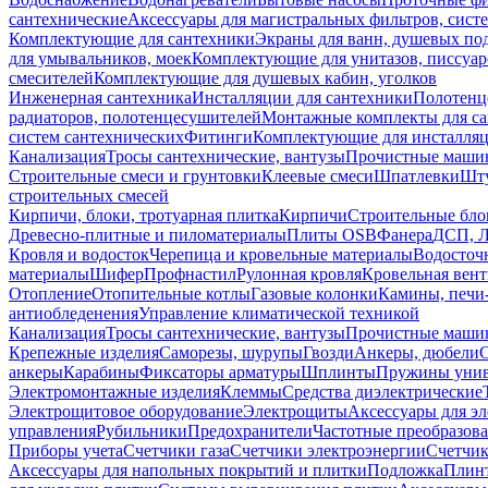
сантехнические
Аксессуары для магистральных фильтров, сист
Комплектующие для сантехники
Экраны для ванн, душевых по
для умывальников, моек
Комплектующие для унитазов, писсуар
смесителей
Комплектующие для душевых кабин, уголков
Инженерная сантехника
Инсталляции для сантехники
Полотенц
радиаторов, полотенцесушителей
Монтажные комплекты для с
систем сантехнических
Фитинги
Комплектующие для инсталля
Канализация
Тросы сантехнические, вантузы
Прочистные маши
Строительные смеси и грунтовки
Клеевые смеси
Шпатлевки
Шту
строительных смесей
Кирпичи, блоки, тротуарная плитка
Кирпичи
Строительные бло
Древесно-плитные и пиломатериалы
Плиты OSB
Фанера
ДСП, 
Кровля и водосток
Черепица и кровельные материалы
Водосточ
материалы
Шифер
Профнастил
Рулонная кровля
Кровельная вен
Отопление
Отопительные котлы
Газовые колонки
Камины, печи
антиобледенения
Управление климатической техникой
Канализация
Тросы сантехнические, вантузы
Прочистные маши
Крепежные изделия
Саморезы, шурупы
Гвозди
Анкеры, дюбели
анкеры
Карабины
Фиксаторы арматуры
Шплинты
Пружины унив
Электромонтажные изделия
Клеммы
Средства диэлектрические
Электрощитовое оборудование
Электрощиты
Аксессуары для э
управления
Рубильники
Предохранители
Частотные преобразов
Приборы учета
Счетчики газа
Счетчики электроэнергии
Счетчи
Аксессуары для напольных покрытий и плитки
Подложка
Плинт