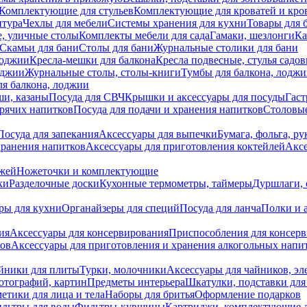
Комплектующие для стульев
Комплектующие для кроватей и кро
итура
Чехлы для мебели
Системы хранения для кухни
Товары для 
, уличные столы
Комплекты мебели для сада
Гамаки, шезлонги
Ка
Скамьи для бани
Столы для бани
Журнальные столики для бани
лоджии
Кресла-мешки для балкона
Кресла подвесные, стулья садо
оджии
Журнальные столы, столы-книги
Тумбы для балкона, лодж
я балкона, лоджии
ши, казаны
Посуда для СВЧ
Крышки и аксессуары для посуды
Гаст
орячих напитков
Посуда для подачи и хранения напитков
Столовы
Посуда для запекания
Аксессуары для выпечки
Бумага, фольга, р
хранения напитков
Аксессуары для приготовления коктейлей
Аксе
ожей
Ножеточки и комплектующие
ки
Разделочные доски
Кухонные термометры, таймеры
Дуршлаги, 
ры для кухни
Органайзеры для специй
Посуда для ланча
Полки и 
ия
Аксессуары для консервирования
Приспособления для консер
ков
Аксессуары для приготовления и хранения алкогольных напи
йники для плиты
Турки, молочники
Аксессуары для чайников, э
отографий, картин
Предметы интерьера
Шкатулки, подставки дл
етики для лица и тела
Наборы для бритья
Оформление подарков
льтры для воды
Фильтры-кувшины
Картриджи, комплектующие д