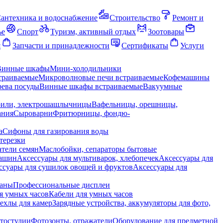
антехника и водоснабжение
Строительство
Ремонт и
ье
Спорт
Туризм, активный отдых
Зоотовары
я
Запчасти и принадлежности
Сертификаты
Услуги
Винные шкафы
Мини-холодильники
траиваемые
Микроволновые печи встраиваемые
Кофемашины
ева посуды
Винные шкафы встраиваемые
Вакуумные
рили, электрошашлычницы
Вафельницы, орешницы,
ания
Сыроварни
Фритюрницы, фондю-
а
Сифоны для газирования воды
терезки
тели семян
Маслобойки, сепараторы бытовые
машин
Аксессуары для мультиварок, хлебопечек
Аксессуары для
ссуары для сушилок овощей и фруктов
Аксессуары для
раны
Профессиональные дисплеи
я умных часов
Кабели для умных часов
ехлы для камер
Зарядные устройства, аккумуляторы для фото,
тостудии
Фотозонты, отражатели
Оборудование для предметной