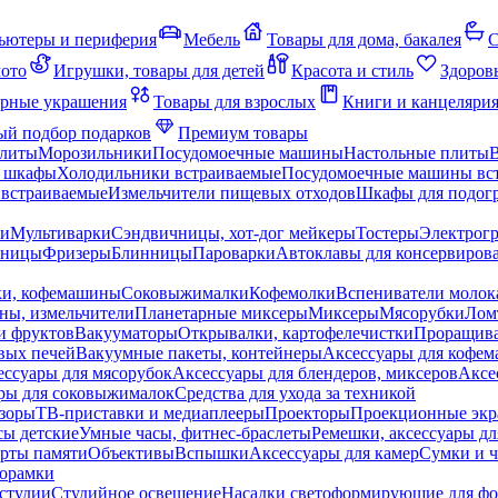
ьютеры и периферия
Мебель
Товары для дома, бакалея
С
мото
Игрушки, товары для детей
Красота и стиль
Здоров
рные украшения
Товары для взрослых
Книги и канцеляри
й подбор подарков
Премиум товары
плиты
Морозильники
Посудомоечные машины
Настольные плиты
 шкафы
Холодильники встраиваемые
Посудомоечные машины вс
встраиваемые
Измельчители пищевых отходов
Шкафы для подогр
чи
Мультиварки
Сэндвичницы, хот-дог мейкеры
Тостеры
Электрог
еницы
Фризеры
Блинницы
Пароварки
Автоклавы для консервиров
ки, кофемашины
Соковыжималки
Кофемолки
Вспениватели молок
ны, измельчители
Планетарные миксеры
Миксеры
Мясорубки
Лом
и фруктов
Вакууматоры
Открывалки, картофелечистки
Проращива
вых печей
Вакуумные пакеты, контейнеры
Аксессуары для кофе
ессуары для мясорубок
Аксессуары для блендеров, миксеров
Аксе
ры для соковыжималок
Средства для ухода за техникой
зоры
ТВ-приставки и медиаплееры
Проекторы
Проекционные эк
сы детские
Умные часы, фитнес-браслеты
Ремешки, аксессуары дл
рты памяти
Объективы
Вспышки
Аксессуары для камер
Сумки и ч
орамки
студии
Студийное освещение
Насадки светоформирующие для фо