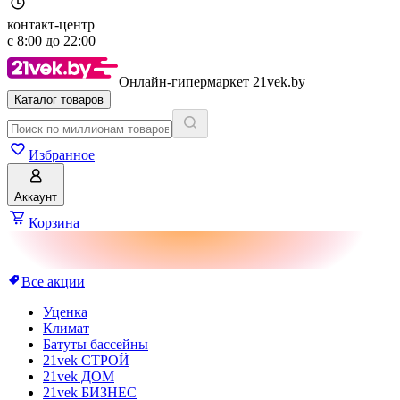
контакт-центр
с
8:00
до
22:00
Онлайн-гипермаркет 21vek.by
Каталог товаров
Избранное
Аккаунт
Корзина
Все акции
Уценка
Климат
Батуты бассейны
21vek СТРОЙ
21vek ДОМ
21vek БИЗНЕС