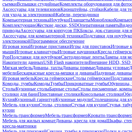
съемки
Вспышки студийные
Комплекты оборудования для фото
Аксессуары для телевизоров
Кронштейны, стойки
Кабели для т
для ухода за электроникой
Кабели, переходники
Компьютерная техника
Ноутбуки
Планшеты
Моноблоки
Компью
Комплектующие
Жесткие диски, SSD
Оперативная память
Видео
приводы
Аксессуары для корпусов ПК
Боксы, док-станции для 
Аксессуары для компьютерной техники
Подставки для ноутбук
электроникой
Программное обеспечение
Игровая зона
Игровые приставки
Игры для приставок
Игровые 
мыши
Игровые клавиатуры
Игровые наушники
Кресла геймерск
Pop
Подставки для ноутбуков
Светодиодные ленты
Лампы для м
Накопители данных
USB Flash накопители
Внешние HDD, SSD 
Мягкая мебель
Диваны, тахты
Диваны прямые
Диваны угловые
Д
мебели
Бескаркасные кресла-мешки и диваны
Надувные диваны
Игровая мебель
Кресла геймерские
Столы геймерские
Подставки
Комоды, тумбы
Комоды
Тумбы
Прикроватные тумбы
Обувницы, 
Столы
Кухонные столы
Барные столы
Столы письменные, комп
столики для бани
Приставные столики
Консольные столики
Обе
Кухня
Кухонный гарнитур
Кухонные модули
Столешницы для к
Мебель для кухни
Столы, столики
Стулья для кухни
Стулья, таб
кухни
Мебель-трансформер
Мебель-трансформер
Кровати-трансформе
Мебель для жилых комнат
Диваны, кресла для дома
Шкафы, стен
кресла-маятники
Мебель для прихожей
Секции, тумбы в прихожую
Полки и сист