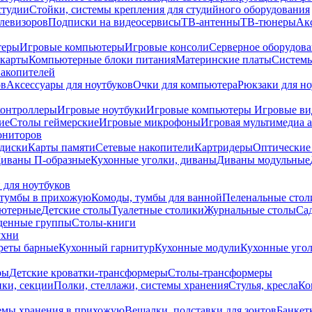
студии
Стойки, системы крепления для студийного оборудования
елевизоров
Подписки на видеосервисы
ТВ-антенны
ТВ-тюнеры
Ак
теры
Игровые компьютеры
Игровые консоли
Серверное оборудов
карты
Компьютерные блоки питания
Материнские платы
Системы
накопителей
ов
Аксессуары для ноутбуков
Очки для компьютера
Рюкзаки для но
контроллеры
Игровые ноутбуки
Игровые компьютеры
Игровые ви
ие
Столы геймерские
Игровые микрофоны
Игровая мультимедиа 
ониторов
диски
Карты памяти
Сетевые накопители
Картридеры
Оптические
иваны П-образные
Кухонные уголки, диваны
Диваны модульные
 для ноутбуков
тумбы в прихожую
Комоды, тумбы для ванной
Пеленальные стол
ьютерные
Детские столы
Туалетные столики
Журнальные столы
Са
денные группы
Столы-книги
ухни
уреты барные
Кухонный гарнитур
Кухонные модули
Кухонные угол
ры
Детские кроватки-трансформеры
Столы-трансформеры
ки, секции
Полки, стеллажи, системы хранения
Стулья, кресла
Ко
емы хранения в прихожую
Вешалки, подставки для зонтов
Банкет