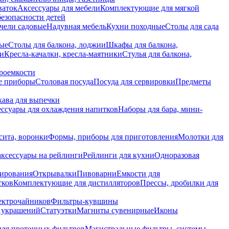
ваток
Аксессуары для мебели
Комплектующие для мягкой
безопасности детей
чели садовые
Надувная мебель
Кухни походные
Столы для сада
вые
Столы для балкона, лоджии
Шкафы для балкона,
ии
Кресла-качалки, кресла-маятники
Стулья для балкона,
роемкости
е приборы
Столовая посуда
Посуда для сервировки
Предметы
укава для выпечки
ссуары для охлаждения напитков
Наборы для бара, мини-
сита, воронки
Формы, приборы для приготовления
Молотки для
аксессуары на рейлинги
Рейлинги для кухни
Одноразовая
вирования
Открывалки
Пивоварни
Емкости для
тков
Комплектующие для дистилляторов
Прессы, дробилки для
лектрочайников
Фильтры-кувшины
я украшений
Статуэтки
Магниты сувенирные
Иконы
ля проточных фильтров
Магистральные фильтры, системы