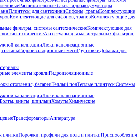
иленовые
Расширительные баки, гидроаккумуляторы
ванн
Плинтусы для сантехники
Сифоны, трапы
Комплектующие
уров
Комплектующие для сифонов, трапов
Комплектующие для
ьные фильтры, системы сантехнические
Комплектующие для
юки сантехнические
Аксессуары для магистральных фильтров,
ружной канализации
Люки канализационные
 составы
Гидроизоляционные смеси
Грунтовки
Добавки для
атериалы
рные элементы кровли
Гидроизоляционные
оры отопления, батареи
Теплый пол
Теплые плинтусы
Системы
ружной канализации
Люки канализационные
Болты, винты, шпильки
Хомуты
Химические
нцевые
Трансформаторы
Аппаратура
я плитки
Порожки, профили для пола и плитки
Приспособления