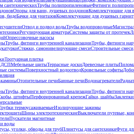
ем сантехнических
Трубы полипропиленовые
Фитинги полипроп
ддонов
Опоры для ванн, душевых поддонов
Комплектующие для 
ов, биде
Бачки для унитазов
Комплектующие для душевых гарнит
есушители
Отвод и подвод воды
Трубы водопроводные
Магистрал
антехники
Регулирующая арматура
Системы защиты от протечек
Л
ций
Опрессовочные насосы
ны
Трубы, фитинги внутренней канализации
Трубы, фитинги на
катурки
Стяжки, самонивелирующие смеси
Строительные смеси,
ки
Тротуарная плитка
ЛДСП
Мебельные щиты
Террасные доски
Древесные плиты
Пилом
ные системы
Поверхностный водоотвод
Кровельные софиты
Добо
тиляция
-камины
Отопительные печи
Банные печи
Водонагреватели
Радиат
ны
Трубы, фитинги внутренней канализации
Трубы, фитинги на
Скобы, штифты
Перфорированный крепеж
Гайки, шайбы
Заклепки
ерсальные
Трубки термоусаживаемые
Изолирующие зажимы
лектрощита
Шины электротехнические
Выключатели путевые, ко
атели
Пускатели магнитные
ки воды
усы, уголки, обводы для труб
Плинтусы для сантехники
Фуги дл