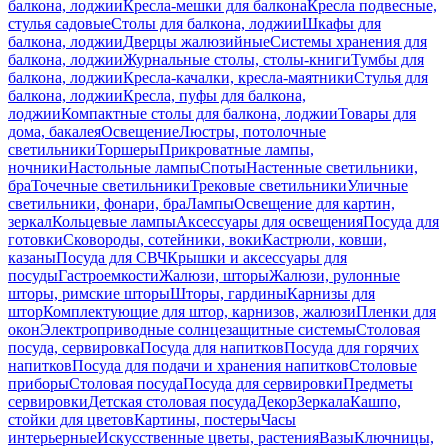
балкона, лоджии
Кресла-мешки для балкона
Кресла подвесные,
стулья садовые
Столы для балкона, лоджии
Шкафы для
балкона, лоджии
Дверцы жалюзийные
Системы хранения для
балкона, лоджии
Журнальные столы, столы-книги
Тумбы для
балкона, лоджии
Кресла-качалки, кресла-маятники
Стулья для
балкона, лоджии
Кресла, пуфы для балкона,
лоджии
Компактные столы для балкона, лоджии
Товары для
дома, бакалея
Освещение
Люстры, потолочные
светильники
Торшеры
Прикроватные лампы,
ночники
Настольные лампы
Споты
Настенные светильники,
бра
Точечные светильники
Трековые светильники
Уличные
светильники, фонари, бра
Лампы
Освещение для картин,
зеркал
Кольцевые лампы
Аксессуары для освещения
Посуда для
готовки
Сковороды, сотейники, воки
Кастрюли, ковши,
казаны
Посуда для СВЧ
Крышки и аксессуары для
посуды
Гастроемкости
Жалюзи, шторы
Жалюзи, рулонные
шторы, римские шторы
Шторы, гардины
Карнизы для
штор
Комплектующие для штор, карнизов, жалюзи
Пленки для
окон
Электроприводные солнцезащитные системы
Столовая
посуда, сервировка
Посуда для напитков
Посуда для горячих
напитков
Посуда для подачи и хранения напитков
Столовые
приборы
Столовая посуда
Посуда для сервировки
Предметы
сервировки
Детская столовая посуда
Декор
Зеркала
Кашпо,
стойки для цветов
Картины, постеры
Часы
интерьерные
Искусственные цветы, растения
Вазы
Ключницы,