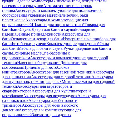
грядки
Садовые компостеры
Уничтожители, отпугиватели
насекомых и грызунов
Автоматизация и контроль
полива
Аксессуары и комплектующие для поливочного
оборудования
Укрывные материалы
Бочки, баки
пластиковые
Аксессуары и комплектующие для
опрыскивателей
Шланги для опрыскивателей
Товары для
бани
Бани
Сауны
Двери для бани и сауны
Бондарные
изделия
Банные принадлежности
Аксессуары для
бани
Оснащение и декор для бани
Измерительные приборы для
бани
Фитобочки, купели
Комплектующие для купелей
Окна
для бани
Мебель для бани и сауны
Ручки дверные для бани и
сауны
Эфирные масла
Спа-бассейны с
гидромассажем
Аксессуары и комплектующие для садовой
техники
Навесное оборудование
Двигатели для
мотоблоков
Прицепы для мотоблоков,
минитракторов
Аксессуары для газонной техники
Аксессуары
для цепных пил
Аксессуары для садовой техники
Аксессуары
для кусторезов, ножниц садовых
Моторные масла для садовой
техники
Аксессуары для аэратоторов и
скарификаторов
Аксессуары для культиваторов и
мотоблоков
Аксессуары для воздуходувок
Аксессуары для
газонокосилок
Аксессуары для бензокос и
триммеров
Аксессуары для моек высокого
давления
Аксессуары и комплектующие для
опрыскивателей
Запчасти для садовых