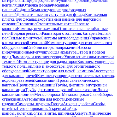
материалы
Шифер
Профнастил
Рулонная кровля
Кровельная
вентиляция
Отделка фасада
Фасадные
панели
Сайдинг
Комплектующие для фасадных
панелей
Декоративные штукатурки для фасада
Клинкерная
плитка для фасада
Декоративный камень для наружной
отделки
Отопление
Отопительные котлы
Газовые
колонки
Камины, печи-камины
Отопительные печи
Банные
печи
Водонагреватели
Радиаторы отопления, батареи
Теплый
пол
Теплые плинтусы
Системы антиобледенения
Управление
климатической техникой
Комплектующие для отопительного
оборудования
Стабилизаторы напряжения
Насосы
циркуляционные
Регулирующая арматура
Отвод и подвод
воды
Дымоходы и комплектующие
Управление климатической
техникой
Комплектующие для радиаторов
Комплектующие для
теплого пола
Топливо и аксессуары для отопительного
оборудования
Комплектующие для печей, каминов
Аксессуары
для каминов, печей
Комплектующие для отопительных котлов,
водонагревателей
Канализация
Тросы сантехнические,
вантузы
Прочистные машины
Трубы, фитинги внутренней
канализации
Трубы, фитинги наружной канализации
Люки
канализационные
Металлопрокат
Металлопрокат
Сваи
Заборы,
ограждения
Автоматика для ворот
Крепежные
изделия
Саморезы, шурупы
Гвозди
Анкеры, дюбели
Скобы,
штифты
Перфорированный крепеж
Гайки,
шайбы
Заклепки
Болты, винты, шпильки
Хомуты
Химические