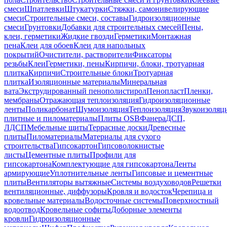
смеси
Шпатлевки
Штукатурки
Стяжки, самонивелирующие
смеси
Строительные смеси, составы
Гидроизоляционные
смеси
Грунтовки
Добавки для строительных смесей
Пены,
клеи, герметики
Жидкие гвозди
Герметики
Монтажная
пена
Клеи для обоев
Клеи для напольных
покрытий
Очистители, растворители
Фиксаторы
резьбы
Клеи
Герметики, пены
Кирпичи, блоки, тротуарная
плитка
Кирпичи
Строительные блоки
Тротуарная
плитка
Изоляционные материалы
Минеральная
вата
Экструдированный пенополистирол
Пенопласт
Пленки,
мембраны
Отражающая теплоизоляция
Гидроизоляционные
ленты
Поликарбонат
Шумоизоляция
Теплоизоляция
Звукоизоляц
плитные и пиломатериалы
Плиты OSB
Фанера
ДСП,
ЛДСП
Мебельные щиты
Террасные доски
Древесные
плиты
Пиломатериалы
Материалы для сухого
строительства
Гипсокартон
Гипсоволокнистые
листы
Цементные плиты
Профили для
гипсокартона
Комплектующие для гипсокартона
Ленты
армирующие
Уплотнительные ленты
Гипсовые и цементные
плиты
Вентиляторы вытяжные
Системы воздуховодов
Решетки
вентиляционные, диффузоры
Кровля и водосток
Черепица и
кровельные материалы
Водосточные системы
Поверхностный
водоотвод
Кровельные софиты
Доборные элементы
кровли
Гидроизоляционные