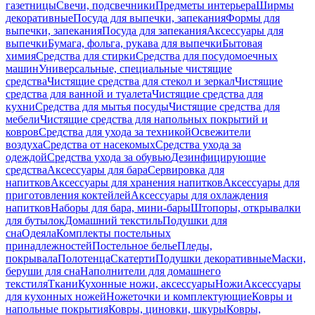
газетницы
Свечи, подсвечники
Предметы интерьера
Ширмы
декоративные
Посуда для выпечки, запекания
Формы для
выпечки, запекания
Посуда для запекания
Аксессуары для
выпечки
Бумага, фольга, рукава для выпечки
Бытовая
химия
Средства для стирки
Средства для посудомоечных
машин
Универсальные, специальные чистящие
средства
Чистящие средства для стекол и зеркал
Чистящие
средства для ванной и туалета
Чистящие средства для
кухни
Средства для мытья посуды
Чистящие средства для
мебели
Чистящие средства для напольных покрытий и
ковров
Средства для ухода за техникой
Освежители
воздуха
Средства от насекомых
Средства ухода за
одеждой
Средства ухода за обувью
Дезинфицирующие
средства
Аксессуары для бара
Сервировка для
напитков
Аксессуары для хранения напитков
Аксессуары для
приготовления коктейлей
Аксессуары для охлаждения
напитков
Наборы для бара, мини-бары
Штопоры, открывалки
для бутылок
Домашний текстиль
Подушки для
сна
Одеяла
Комплекты постельных
принадлежностей
Постельное белье
Пледы,
покрывала
Полотенца
Скатерти
Подушки декоративные
Маски,
беруши для сна
Наполнители для домашнего
текстиля
Ткани
Кухонные ножи, аксессуары
Ножи
Аксессуары
для кухонных ножей
Ножеточки и комплектующие
Ковры и
напольные покрытия
Ковры, циновки, шкуры
Ковры,