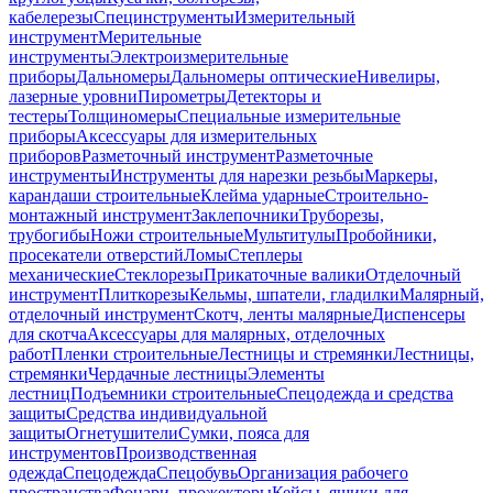
кабелерезы
Специнструменты
Измерительный
инструмент
Мерительные
инструменты
Электроизмерительные
приборы
Дальномеры
Дальномеры оптические
Нивелиры,
лазерные уровни
Пирометры
Детекторы и
тестеры
Толщиномеры
Специальные измерительные
приборы
Аксессуары для измерительных
приборов
Разметочный инструмент
Разметочные
инструменты
Инструменты для нарезки резьбы
Маркеры,
карандаши строительные
Клейма ударные
Строительно-
монтажный инструмент
Заклепочники
Труборезы,
трубогибы
Ножи строительные
Мультитулы
Пробойники,
просекатели отверстий
Ломы
Степлеры
механические
Стеклорезы
Прикаточные валики
Отделочный
инструмент
Плиткорезы
Кельмы, шпатели, гладилки
Малярный,
отделочный инструмент
Скотч, ленты малярные
Диспенсеры
для скотча
Аксессуары для малярных, отделочных
работ
Пленки строительные
Лестницы и стремянки
Лестницы,
стремянки
Чердачные лестницы
Элементы
лестниц
Подъемники строительные
Спецодежда и средства
защиты
Средства индивидуальной
защиты
Огнетушители
Сумки, пояса для
инструментов
Производственная
одежда
Спецодежда
Спецобувь
Организация рабочего
пространства
Фонари, прожекторы
Кейсы, ящики для