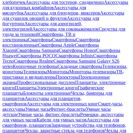
хлебопечек
Аксессуары для тостеров, сэндвичниц
Аксессуары
для кухонных комбайнов
Аксессуары для
мясорубок
Аксессуары для блендеров, миксеров
Аксессуары
для сушилок овощей и фруктов
Аксессуары для
йогуртниц
Аксессуары для аэрогрилей,
электрогрилей
Аксессуары для соковыжималок
Средства для
ухода за техникой
Смартфоны, ТВ и
электроника
Смартфоны
Смартфоны
Смартфоны
восстановленные
Смартфоны Apple
Смартфоны
Xiaomi
Смартфоны Samsung
Смартфоны Honor
Смартфоны
Huawei
Смартфоны POCO
Смартфоны Infinix
Смартфоны
Tecno
Смартфоны Realme
Смартфоны Samsung Galaxy S26
series
Кнопочные телефоны
Складные смартфоны
Телевизоры,
мониторы
Телевизоры
Мониторы
Мониторы-телевизоры
ТВ-
приставки и медиаплееры
Проекторы
Проекционные
экраны
Профессиональные дисплеи
Планшеты, электронные
книги
Планшеты
Электронные книги
Графические
планшеты
Блокноты электронные
Чехлы, бамперы для
планшетов
Аксессуары для планшетов,
смартфонов
Аксессуары для электронных книг
Смарт-часы,
аксессуары
Умные часы
Фитнес-браслеты
Умные часы
детские
Умные часы, фитнес-браслеты
Ремешки, аксессуары
для умных часов
Кабели для умных часов
Аксессуары для
смартфонов, планшетов
Зарядные устройства для телефонов,
планшетов
Чехлы, защитные стекла для телефонов
Чехлы для