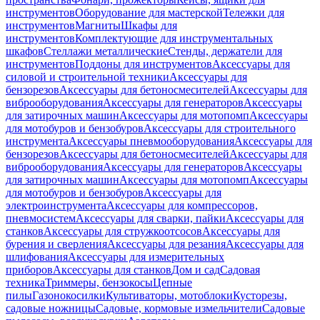
инструментов
Оборудование для мастерской
Тележки для
инструментов
Магниты
Шкафы для
инструментов
Комплектующие для инструментальных
шкафов
Стеллажи металлические
Стенды, держатели для
инструментов
Поддоны для инструментов
Аксессуары для
силовой и строительной техники
Аксессуары для
бензорезов
Аксессуары для бетоносмесителей
Аксессуары для
виброоборудования
Аксессуары для генераторов
Аксессуары
для затирочных машин
Аксессуары для мотопомп
Аксессуары
для мотобуров и бензобуров
Аксессуары для строительного
инструмента
Аксессуары пневмооборудования
Аксессуары для
бензорезов
Аксессуары для бетоносмесителей
Аксессуары для
виброоборудования
Аксессуары для генераторов
Аксессуары
для затирочных машин
Аксессуары для мотопомп
Аксессуары
для мотобуров и бензобуров
Аксессуары для
электроинструмента
Аксессуары для компрессоров,
пневмосистем
Аксессуары для сварки, пайки
Аксессуары для
станков
Аксессуары для стружкоотсосов
Аксессуары для
бурения и сверления
Аксессуары для резания
Аксессуары для
шлифования
Аксессуары для измерительных
приборов
Аксессуары для станков
Дом и сад
Садовая
техника
Триммеры, бензокосы
Цепные
пилы
Газонокосилки
Культиваторы, мотоблоки
Кусторезы,
садовые ножницы
Садовые, кормовые измельчители
Садовые