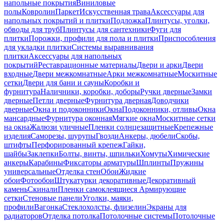
напольные покрытия
Виниловые
полы
Ковролин
Паркет
Искусственная трава
Аксессуары для
напольных покрытий и плитки
Подложка
Плинтусы, уголки,
обводы для труб
Плинтусы для сантехники
Фуги для
плитки
Порожки, профили для пола и плитки
Приспособления
для укладки плитки
Системы выравнивания
плитки
Аксессуары для напольных
покрытий
Реставрационные материалы
Двери и арки
Двери
входные
Двери межкомнатные
Арки межкомнатные
Москитные
сетки
Двери для бани и сауны
Коробки и
фурнитура
Наличники, коробки, доборы
Ручки дверные
Замки
дверные
Петли дверные
Фурнитура дверная
Доводчики
дверные
Окна и подоконники
Окна
Подоконники, отливы
Окна
мансардные
Фурнитура оконная
Мягкие окна
Москитные сетки
на окна
Жалюзи уличные
Пленки солнцезащитные
Крепежные
изделия
Саморезы, шурупы
Гвозди
Анкеры, дюбели
Скобы,
штифты
Перфорированный крепеж
Гайки,
шайбы
Заклепки
Болты, винты, шпильки
Хомуты
Химические
анкеры
Карабины
Фиксаторы арматуры
Шплинты
Пружины
универсальные
Отделка стен
Обои
Жидкие
обои
Фотообои
Штукатурки декоративные
Декоративный
камень
Скинали
Пленки самоклеящиеся
Армирующие
сетки
Стеновые панели
Уголки, маяки,
профили
Вагонка
Стеклохолсты, флизелин
Экраны для
радиаторов
Отделка потолка
Потолочные системы
Потолочные