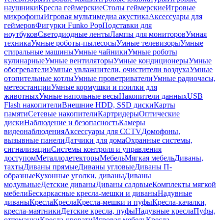
наушники
Кресла геймерские
Столы геймерские
Игровые
микрофоны
Игровая мультимедиа акустика
Аксессуары для
геймеров
Фигурки Funko Pop
Подставки для
ноутбуков
Светодиодные ленты
Лампы для мониторов
Умная
техника
Умные роботы-пылесосы
Умные телевизоры
Умные
стиральные машины
Умные чайники
Умные роботы
кулинарные
Умные вентиляторы
Умные кондиционеры
Умные
обогреватели
Умные увлажнители, очистители воздуха
Умные
отопительные котлы
Умные проветриватели
Умные радиочасы,
метеостанции
Умные кормушки и поилки для
животных
Умные напольные весы
Накопители данных
USB
Flash накопители
Внешние HDD, SSD диски
Карты
памяти
Сетевые накопители
Картридеры
Оптические
диски
Наблюдение и безопасность
Камеры
видеонаблюдения
Аксессуары для CCTV
Домофоны,
вызывные панели
Датчики для дома
Охранные системы,
сигнализации
Системы контроля и управления
доступом
Металлодетекторы
Мебель
Мягкая мебель
Диваны,
тахты
Диваны прямые
Диваны угловые
Диваны П-
образные
Кухонные уголки, диваны
Диваны
модульные
Детские диваны
Диваны садовые
Комплекты мягкой
мебели
Бескаркасные кресла-мешки и диваны
Надувные
диваны
Кресла
Кресла
Кресла-мешки и пуфы
Кресла-качалки,
кресла-маятники
Детские кресла, пуфы
Надувные кресла
Пуфы,
оттоманки
Кресла-кровати
Игровая мебель
Кресла