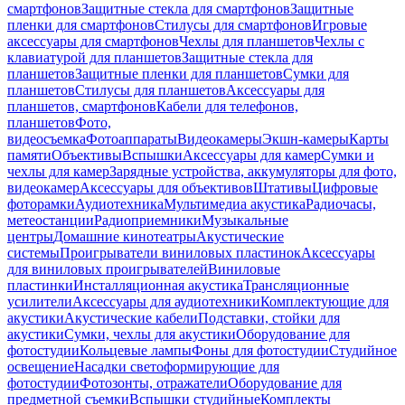
смартфонов
Защитные стекла для смартфонов
Защитные
пленки для смартфонов
Стилусы для смартфонов
Игровые
аксессуары для смартфонов
Чехлы для планшетов
Чехлы с
клавиатурой для планшетов
Защитные стекла для
планшетов
Защитные пленки для планшетов
Сумки для
планшетов
Стилусы для планшетов
Аксессуары для
планшетов, смартфонов
Кабели для телефонов,
планшетов
Фото,
видеосъемка
Фотоаппараты
Видеокамеры
Экшн-камеры
Карты
памяти
Объективы
Вспышки
Аксессуары для камер
Сумки и
чехлы для камер
Зарядные устройства, аккумуляторы для фото,
видеокамер
Аксессуары для объективов
Штативы
Цифровые
фоторамки
Аудиотехника
Мультимедиа акустика
Радиочасы,
метеостанции
Радиоприемники
Музыкальные
центры
Домашние кинотеатры
Акустические
системы
Проигрыватели виниловых пластинок
Аксессуары
для виниловых проигрывателей
Виниловые
пластинки
Инсталляционная акустика
Трансляционные
усилители
Аксессуары для аудиотехники
Комплектующие для
акустики
Акустические кабели
Подставки, стойки для
акустики
Сумки, чехлы для акустики
Оборудование для
фотостудии
Кольцевые лампы
Фоны для фотостудии
Студийное
освещение
Насадки светоформирующие для
фотостудии
Фотозонты, отражатели
Оборудование для
предметной съемки
Вспышки студийные
Комплекты