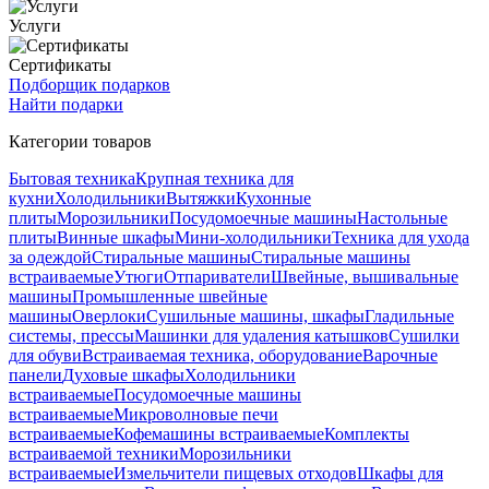
Услуги
Сертификаты
Подборщик подарков
Найти подарки
Категории товаров
Бытовая техника
Крупная техника для
кухни
Холодильники
Вытяжки
Кухонные
плиты
Морозильники
Посудомоечные машины
Настольные
плиты
Винные шкафы
Мини-холодильники
Техника для ухода
за одеждой
Стиральные машины
Стиральные машины
встраиваемые
Утюги
Отпариватели
Швейные, вышивальные
машины
Промышленные швейные
машины
Оверлоки
Сушильные машины, шкафы
Гладильные
системы, прессы
Машинки для удаления катышков
Сушилки
для обуви
Встраиваемая техника, оборудование
Варочные
панели
Духовые шкафы
Холодильники
встраиваемые
Посудомоечные машины
встраиваемые
Микроволновые печи
встраиваемые
Кофемашины встраиваемые
Комплекты
встраиваемой техники
Морозильники
встраиваемые
Измельчители пищевых отходов
Шкафы для