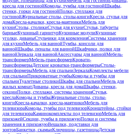
модули
Столешницы для кухни
Мебель для гостиной
Диваны,
кресла для гостиной
Комоды, тумбы для гостиной
Шкафы,
стенки, горки для гостиной
Полки, стеллажи для
гостиной
Журнальные столы, столы-книги
Кресла, стулья для
дома
Кресла-качалки, кресла-маятники
Мебель для
кухни
Столы, столики
Стулья для кухни
Стулья, табуреты
барные
Кухонный гарнитур
Кухонные модули
Кухонные
уголки, диваны
Стульчики для кормления
Системы хранения
для кухни
Мебель для ванной
Тумбы, консоли для
ванной
Шкафы, пеналы для ванной
Шкафчики, полки для
ванной
Зеркала для ванной
Аксессуары для ванной
Мебель-
трансформер
Мебель-трансформер
Кровати-
трансформеры
Детские кроватки-трансформеры
Столы-
трансформеры
Мебель для спальни
Зеркала
Комплекты мебели
для спальни
Прикроватные тумбы
Комоды и тумбы для
спальни
Туалетные столики
Шкафы для спальни
Мебель для
жилых комнат
Диваны, кресла для дома
Шкафы, стенки,
секции
Полки, стеллажи, системы хранения
Стулья,
кресла
Комоды и тумбы
Журнальные столы, столы-
книги
Кресла-качалки, кресла-маятники
Мебель для
телевизора
Комоды, тумбы под телевизор
Кронштейны, стойки
для телевизора
Каминокомплекты под телевизор
Мебель для
прихожей
Секции, тумбы в прихожую
Полки и системы
хранения в прихожую
Вешалки, подставки для
зонтов
Банкетки, скамьи
Ключницы, газетницы
Детская