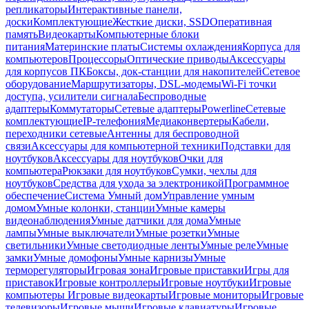
репликаторы
Интерактивные панели,
доски
Комплектующие
Жесткие диски, SSD
Оперативная
память
Видеокарты
Компьютерные блоки
питания
Материнские платы
Системы охлаждения
Корпуса для
компьютеров
Процессоры
Оптические приводы
Аксессуары
для корпусов ПК
Боксы, док-станции для накопителей
Сетевое
оборудование
Маршрутизаторы, DSL-модемы
Wi-Fi точки
доступа, усилители сигнала
Беспроводные
адаптеры
Коммутаторы
Сетевые адаптеры
Powerline
Сетевые
комплектующие
IP-телефония
Медиаконвертеры
Кабели,
переходники сетевые
Антенны для беспроводной
связи
Аксессуары для компьютерной техники
Подставки для
ноутбуков
Аксессуары для ноутбуков
Очки для
компьютера
Рюкзаки для ноутбуков
Сумки, чехлы для
ноутбуков
Средства для ухода за электроникой
Программное
обеспечение
Система Умный дом
Управление умным
домом
Умные колонки, станции
Умные камеры
видеонаблюдения
Умные датчики для дома
Умные
лампы
Умные выключатели
Умные розетки
Умные
светильники
Умные светодиодные ленты
Умные реле
Умные
замки
Умные домофоны
Умные карнизы
Умные
терморегуляторы
Игровая зона
Игровые приставки
Игры для
приставок
Игровые контроллеры
Игровые ноутбуки
Игровые
компьютеры
Игровые видеокарты
Игровые мониторы
Игровые
телевизоры
Игровые мыши
Игровые клавиатуры
Игровые