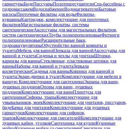
гарнитуры
Биде
Писсуары
Полотенцесушители
Спа-бассейны с
гидромассажем
Водоснабжение
Водонагреватели
Бытовые
насосы
Проточные фильтры для воды
Фильтры-
кувшины
Картриджи, комплектующие для проточных
фильтров
Магистральные фильтры, системы
сантехнические
Аксессуары для магистральных фильтров,
систем сантехнических
Трубы полипропиленовые
Фитинги
полипропиленовые
Расширительные баки,
гидроаккумуляторы
Обустройство ванной комнаты и
туалета
Мебель для ванной
Зеркала для ванной
Аксессуары для
ванной и туалета
Сиденья и чехлы для унитаза
Шторки,
карнизы для ванны
Стеклянные, пластиковые шторки для
ванны
Наборы для ванной и туалета
Зеркала
косметические
Сиденья для ванны
Коврики для ванной и
туалета
Экран-дверки в туалет
Комплектующие для мебели в
ванную
Комплектующие для сантехники
Экраны для ванн,
душевых поддонов
Опоры для ванн, душевых
поддонов
Комплектующие для ванн
Плинтусы для
сантехники
Сифоны, трапы
Комплектующие для
умывальников, моек
Комплектующие для унитазов, писсуаров,
биде
Бачки для унитазов
Комплектующие для душевых
гарнитуров
Комплектующие для сифонов,
трапов
Комплектующие для смесителей
Комплектующие для
душевых кабин, уголков
Сантехника для кухни
Кухонные
мойки
Кухонные мойки со смесителями
Смесители для