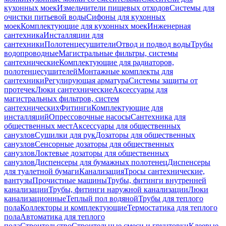
кухонных моек
Измельчители пищевых отходов
Системы для
очистки питьевой воды
Сифоны для кухонных
моек
Комплектующие для кухонных моек
Инженерная
сантехника
Инсталляции для
сантехники
Полотенцесушители
Отвод и подвод воды
Трубы
водопроводные
Магистральные фильтры, системы
сантехнические
Комплектующие для радиаторов,
полотенцесушителей
Монтажные комплекты для
сантехники
Регулирующая арматура
Системы защиты от
протечек
Люки сантехнические
Аксессуары для
магистральных фильтров, систем
сантехнических
Фитинги
Комплектующие для
инсталляций
Опрессовочные насосы
Сантехника для
общественных мест
Аксессуары для общественных
санузлов
Сушилки для рук
Дозаторы для общественных
санузлов
Сенсорные дозаторы для общественных
санузлов
Локтевые дозаторы для общественных
санузлов
Диспенсеры для бумажных полотенец
Диспенсеры
для туалетной бумаги
Канализация
Тросы сантехнические,
вантузы
Прочистные машины
Трубы, фитинги внутренней
канализации
Трубы, фитинги наружной канализации
Люки
канализационные
Теплый пол водяной
Трубы для теплого
пола
Коллекторы и комплектующие
Термостатика для теплого
пола
Автоматика для теплого
пола
Строительство
Строительные смеси и грунтовки
Клеевые