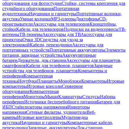
оборудования для фотостудии
Стойки, системы крепления для
студийного оборудования
Портативная
аудиотехника
Наушники и гарнитуры
Портативные колонки,
акустика
Умные колонки
MP3-плееры
Диктофоны
CD-
проигрыватели
Аксессуары для телевизоров
Кронштейны,
стойки
Кабели для телевизоров
Подписки на видеосервисы
ТВ-
антенны
ТВ-тюнеры
Аксессуары для ТВ
Аксессуары для
проектора
Очки 3D
Средства для ухода за
электроникой
Кабели, переходники
Аксессуары для
портативных устройств
Портативные аккумуляторы
Элементы
питания, зарядные устройства
Аккумуляторные
батареи
Держатели, док-станции
Аксессуары для планшетов,
смартфонов
Кабели для телефонов, планшетов
Зарядные
устройства для телефонов, планшетов
Компьютеры и
периферия
Компьютерная
техника
Ноутбуки
Планшеты
Моноблоки
Компьютеры
Игровые
компьютеры
Игровые консоли
Серверное
оборудование
Компьютерная
периферия
Мониторы
Мыши
Клавиатуры
Стилусы
Наборы
периферии
Источники бесперебойного питания
Батареи для
ИБП
Стабилизаторы напряжения
Инверторы
напряжения
Сетевые фильтры, удлинители
Веб-
камеры
Игровые контроллеры
Мультимедиа
акустика
Наушники и гарнитуры
Компьютерные кабели,
переходники
Зарядные, аккумуляторы
Док-станции,