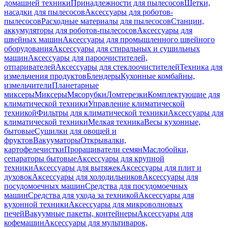
домашней техники
Принадлежности для пылесосов
Щетки,
насадки для пылесосов
Аксессуары для роботов-
пылесосов
Расходные материалы для пылесосов
Станции,
аккумуляторы для роботов-пылесосов
Аксессуары для
швейных машин
Аксессуары для промышленного швейного
оборудования
Аксессуары для стиральных и сушильных
машин
Аксессуары для пароочистителей,
отпаривателей
Аксессуары для стеклоочистителей
Техника для
измельчения продуктов
Блендеры
Кухонные комбайны,
измельчители
Планетарные
миксеры
Миксеры
Мясорубки
Ломтерезки
Комплектующие для
климатической техники
Управление климатической
техникой
Фильтры для климатической техники
Аксессуары для
климатической техники
Мелкая техника
Весы кухонные,
бытовые
Сушилки для овощей и
фруктов
Вакууматоры
Открывалки,
картофелечистки
Проращиватели семян
Маслобойки,
сепараторы бытовые
Аксессуары для крупной
техники
Аксессуары для вытяжек
Аксессуары для плит и
духовок
Аксессуары для холодильников
Аксессуары для
посудомоечных машин
Средства для посудомоечных
машин
Средства для ухода за техникой
Аксессуары для
кухонной техники
Аксессуары для микроволновых
печей
Вакуумные пакеты, контейнеры
Аксессуары для
кофемашин
Аксессуары для мультиварок,