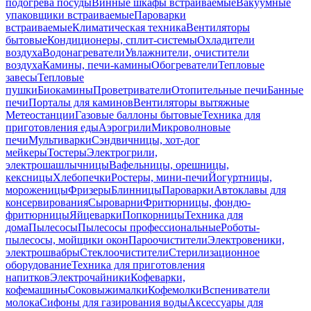
подогрева посуды
Винные шкафы встраиваемые
Вакуумные
упаковщики встраиваемые
Пароварки
встраиваемые
Климатическая техника
Вентиляторы
бытовые
Кондиционеры, сплит-системы
Охладители
воздуха
Водонагреватели
Увлажнители, очистители
воздуха
Камины, печи-камины
Обогреватели
Тепловые
завесы
Тепловые
пушки
Биокамины
Проветриватели
Отопительные печи
Банные
печи
Порталы для каминов
Вентиляторы вытяжные
Метеостанции
Газовые баллоны бытовые
Техника для
приготовления еды
Аэрогрили
Микроволновые
печи
Мультиварки
Сэндвичницы, хот-дог
мейкеры
Тостеры
Электрогрили,
электрошашлычницы
Вафельницы, орешницы,
кексницы
Хлебопечки
Ростеры, мини-печи
Йогуртницы,
мороженицы
Фризеры
Блинницы
Пароварки
Автоклавы для
консервирования
Сыроварни
Фритюрницы, фондю-
фритюрницы
Яйцеварки
Попкорницы
Техника для
дома
Пылесосы
Пылесосы профессиональные
Роботы-
пылесосы, мойщики окон
Пароочистители
Электровеники,
электрошвабры
Стеклоочистители
Стерилизационное
оборудование
Техника для приготовления
напитков
Электрочайники
Кофеварки,
кофемашины
Соковыжималки
Кофемолки
Вспениватели
молока
Сифоны для газирования воды
Аксессуары для