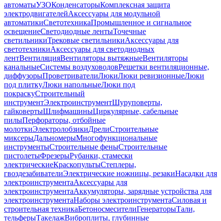
автоматы
УЗО
Конденсаторы
Комплексная защита
электродвигателей
Аксессуары для модульной
автоматики
Светотехника
Промышленное и сигнальное
освещение
Светодиодные ленты
Точечные
светильники
Трековые светильники
Аксессуары для
светотехники
Аксессуары для светодиодных
лент
Вентиляция
Вентиляторы вытяжные
Вентиляторы
канальные
Системы воздуховодов
Решетки вентиляционные,
диффузоры
Проветриватели
Люки
Люки ревизионные
Люки
под плитку
Люки напольные
Люки под
покраску
Строительный
инструмент
Электроинструмент
Шуруповерты,
гайковерты
Шлифмашины
Циркулярные, сабельные
пилы
Перфораторы, отбойные
молотки
Электролобзики
Дрели
Строительные
миксеры
Дальномеры
Многофункциональные
инструменты
Строительные фены
Строительные
пистолеты
Фрезеры
Рубанки, стамески
электрические
Краскопульты
Степлеры,
гвоздезабиватели
Электрические ножницы, резаки
Насадки для
электроинструмента
Аксессуары для
электроинструмента
Аккумуляторы, зарядные устройства для
электроинструмента
Наборы электроинструмента
Силовая и
строительная техника
Бетоносмесители
Генераторы
Тали,
тельферы
Такелаж
Виброплиты, глубинные