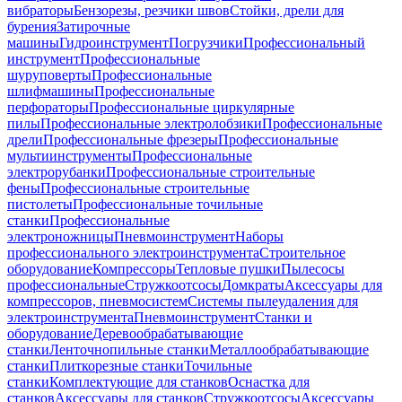
вибраторы
Бензорезы, резчики швов
Стойки, дрели для
бурения
Затирочные
машины
Гидроинструмент
Погрузчики
Профессиональный
инструмент
Профессиональные
шуруповерты
Профессиональные
шлифмашины
Профессиональные
перфораторы
Профессиональные циркулярные
пилы
Профессиональные электролобзики
Профессиональные
дрели
Профессиональные фрезеры
Профессиональные
мультиинструменты
Профессиональные
электрорубанки
Профессиональные строительные
фены
Профессиональные строительные
пистолеты
Профессиональные точильные
станки
Профессиональные
электроножницы
Пневмоинструмент
Наборы
профессионального электроинструмента
Строительное
оборудование
Компрессоры
Тепловые пушки
Пылесосы
профессиональные
Стружкоотсосы
Домкраты
Аксессуары для
компрессоров, пневмосистем
Системы пылеудаления для
электроинструмента
Пневмоинструмент
Станки и
оборудование
Деревообрабатывающие
станки
Ленточнопильные станки
Металлообрабатывающие
станки
Плиткорезные станки
Точильные
станки
Комплектующие для станков
Оснастка для
станков
Аксессуары для станков
Стружкоотсосы
Аксессуары