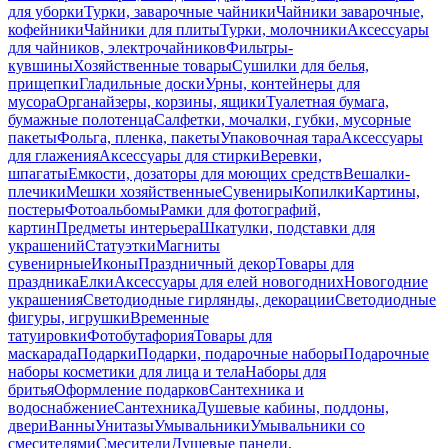
для уборки
Турки, заварочные чайники
Чайники заварочные,
кофейники
Чайники для плиты
Турки, молочники
Аксессуары
для чайников, электрочайников
Фильтры-
кувшины
Хозяйственные товары
Сушилки для белья,
прищепки
Гладильные доски
Урны, контейнеры для
мусора
Органайзеры, корзины, ящики
Туалетная бумага,
бумажные полотенца
Салфетки, мочалки, губки, мусорные
пакеты
Фольга, пленка, пакеты
Упаковочная тара
Аксессуары
для глажения
Аксессуары для стирки
Веревки,
шпагаты
Емкости, дозаторы для моющих средств
Вешалки-
плечики
Мешки хозяйственные
Сувениры
Копилки
Картины,
постеры
Фотоальбомы
Рамки для фотографий,
картин
Предметы интерьера
Шкатулки, подставки для
украшений
Статуэтки
Магниты
сувенирные
Иконы
Праздничный декор
Товары для
праздника
Елки
Аксессуары для елей новогодних
Новогодние
украшения
Светодиодные гирлянды, декорации
Светодиодные
фигуры, игрушки
Временные
татуировки
Фотобутафория
Товары для
маскарада
Подарки
Подарки, подарочные наборы
Подарочные
наборы косметики для лица и тела
Наборы для
бритья
Оформление подарков
Сантехника и
водоснабжение
Сантехника
Душевые кабины, поддоны,
двери
Ванны
Унитазы
Умывальники
Умывальники со
смесителями
Смесители
Душевые панели,