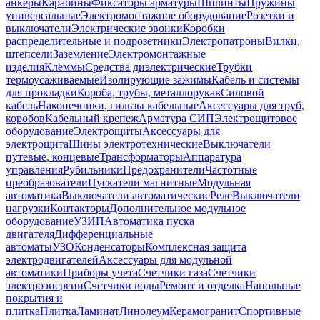
анкеры
Карабины
Фиксаторы арматуры
Шплинты
Пружины
универсальные
Электромонтажное оборудование
Розетки и
выключатели
Электрические звонки
Коробки
распределительные и подрозетники
Электропатроны
Вилки,
штепсели
Заземление
Электромонтажные
изделия
Клеммы
Средства диэлектрические
Трубки
термоусаживаемые
Изолирующие зажимы
Кабель и системы
для прокладки
Короба, трубы, металлорукав
Силовой
кабель
Наконечники, гильзы кабельные
Аксессуары для труб,
коробов
Кабельный крепеж
Арматура СИП
Электрощитовое
оборудование
Электрощиты
Аксессуары для
электрощита
Шины электротехнические
Выключатели
путевые, концевые
Трансформаторы
Аппаратура
управления
Рубильники
Предохранители
Частотные
преобразователи
Пускатели магнитные
Модульная
автоматика
Выключатели автоматические
Реле
Выключатели
нагрузки
Контакторы
Дополнительное модульное
оборудование
УЗИП
Автоматика пуска
двигателя
Дифференциальные
автоматы
УЗО
Конденсаторы
Комплексная защита
электродвигателей
Аксессуары для модульной
автоматики
Приборы учета
Счетчики газа
Счетчики
электроэнергии
Счетчики воды
Ремонт и отделка
Напольные
покрытия и
плитка
Плитка
Ламинат
Линолеум
Керамогранит
Спортивные