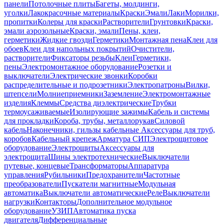
панели
Потолочные плиты
Багеты, молдинги,
уголки
Лакокрасочные материалы
Краски
Эмали
Лаки
Морилки,
пропитки
Колеры для краски
Растворители
Грунтовки
Краски,
эмали аэрозольные
Краски, эмали
Пены, клеи,
герметики
Жидкие гвозди
Герметики
Монтажная пена
Клеи для
обоев
Клеи для напольных покрытий
Очистители,
растворители
Фиксаторы резьбы
Клеи
Герметики,
пены
Электромонтажное оборудование
Розетки и
выключатели
Электрические звонки
Коробки
распределительные и подрозетники
Электропатроны
Вилки,
штепсели
Молниеприемники
Заземление
Электромонтажные
изделия
Клеммы
Средства диэлектрические
Трубки
термоусаживаемые
Изолирующие зажимы
Кабель и системы
для прокладки
Короба, трубы, металлорукав
Силовой
кабель
Наконечники, гильзы кабельные
Аксессуары для труб,
коробов
Кабельный крепеж
Арматура СИП
Электрощитовое
оборудование
Электрощиты
Аксессуары для
электрощита
Шины электротехнические
Выключатели
путевые, концевые
Трансформаторы
Аппаратура
управления
Рубильники
Предохранители
Частотные
преобразователи
Пускатели магнитные
Модульная
автоматика
Выключатели автоматические
Реле
Выключатели
нагрузки
Контакторы
Дополнительное модульное
оборудование
УЗИП
Автоматика пуска
двигателя
Дифференциальные