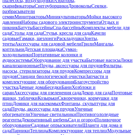
пылесосы, воздуходувки
Аэраторы,
скарификаторы
Снегоуборщики
Дровоколы
Сеялки,
разбрасыватели
семян
Минитракторы
Миникультиваторы
Мойки высокого
давления
Наборы садового электроинструмента
Отдых и
пикник
Батуты
Бассейны
Спа-бассейны
Комплекты мебели для
сада
Столы для сада
Стулья, кресла для сада
Качели
садовые
Гамаки, шезлонги
Раскладушки
Зонты,
тенты
Аксессуары для садовой мебели
Грили
Мангалы,
коптильни
Детская площадка
Сумки-
холодильники
Портативные колонки и
аудиосистемы
Оборудование для участка
Бытовые насосы
Люки
канализационные
Пруды, аксессуары для прудов
Фильтры,
насосы, стерилизаторы для прудов
Компрессоры для
прудов
Станции биологической очистки
Запчасти и
комплектующие для оборудования
Благоустройство
участка
Дачные дома
Беседки
Бани
Хозблоки и
сараи
Аксессуары для озеленения сада
Декор для сада
Почтовые
ящики, таблички
Козырьки
Скворечники, кормушки для
птиц
Домики для насекомых
Фонтаны, скульптуры для
сада
Пруды, аксессуары для прудов
Уличные
обогреватели
Уличные светильники
Противогололедные
реагенты
Декоративный щебень
Сад и огород
Поливочное
оборудование
Садовые опрыскиватели
Шланги для дома и
сада
Парники
Теплицы
Комплектующие для теплиц
Модульные