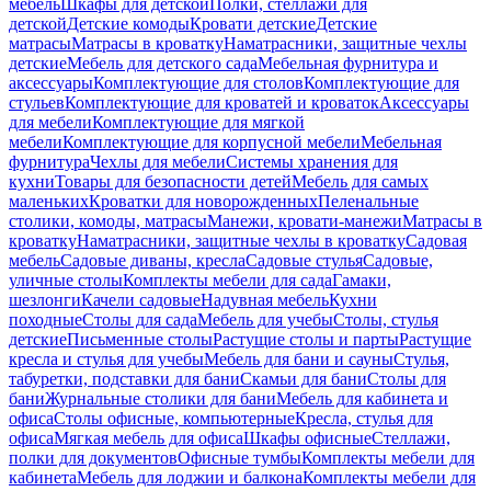
мебель
Шкафы для детской
Полки, стеллажи для
детской
Детские комоды
Кровати детские
Детские
матрасы
Матрасы в кроватку
Наматрасники, защитные чехлы
детские
Мебель для детского сада
Мебельная фурнитура и
аксессуары
Комплектующие для столов
Комплектующие для
стульев
Комплектующие для кроватей и кроваток
Аксессуары
для мебели
Комплектующие для мягкой
мебели
Комплектующие для корпусной мебели
Мебельная
фурнитура
Чехлы для мебели
Системы хранения для
кухни
Товары для безопасности детей
Мебель для самых
маленьких
Кроватки для новорожденных
Пеленальные
столики, комоды, матрасы
Манежи, кровати-манежи
Матрасы в
кроватку
Наматрасники, защитные чехлы в кроватку
Садовая
мебель
Садовые диваны, кресла
Садовые стулья
Садовые,
уличные столы
Комплекты мебели для сада
Гамаки,
шезлонги
Качели садовые
Надувная мебель
Кухни
походные
Столы для сада
Мебель для учебы
Столы, стулья
детские
Письменные столы
Растущие столы и парты
Растущие
кресла и стулья для учебы
Мебель для бани и сауны
Стулья,
табуретки, подставки для бани
Скамьи для бани
Столы для
бани
Журнальные столики для бани
Мебель для кабинета и
офиса
Столы офисные, компьютерные
Кресла, стулья для
офиса
Мягкая мебель для офиса
Шкафы офисные
Стеллажи,
полки для документов
Офисные тумбы
Комплекты мебели для
кабинета
Мебель для лоджии и балкона
Комплекты мебели для