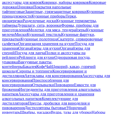
аксессуары для ковров
Коврики, наборы ковриков
Ковровые
дорожки
Циновки
Покрытия напольные
тафтинговые
Защитные, грязезащитные коврики
Кухонные
принадлежности
Кухонные приборы
Терки,
овощерезки
Разделочные доски
Кухонные термометры,
таймеры
Дуршлаги, сита, воронки
Формы, приборы для
приготовления
Молотки для мяса, тендерайзеры
Кухонные
мелочи
Миски
Кухонный текстиль
Кухонные фартуки,
прихватки
Кухонные полотенца
Скатерти, сервировочные
салфетки
Организация хранения на кухне
Посуда для
хранения
Органайзеры для кухни
Органайзеры для
специй
Посуда для ланча
Полки и аксессуары на
рейлинги
Рейлинги для кухни
Одноразовая посуда,
упаковка
Вакуумные пакеты,
контейнеры
Бакалея
Кофе
Чай
Цикорий, какао, горячий
шоколад
Сиропы и топпинги
Консервирование и
дистилляция
Автоклавы для консервирования
Аксессуары для
консервирования
Приспособления для
консервирования
Открывалки
Пивоварни
Емкости для
брожения
Ингредиенты для приготовления алкогольных
напитков
Аксессуары для приготовления и хранения
алкогольных напитков
Комплектующие для
дистилляторов
Прессы, дробилки для виноделия и
пивоварения
Дистилляторы бытовые
Уборочный
инвентарь
Швабры, насадки
Ведра, тазы для уборки
Наборы