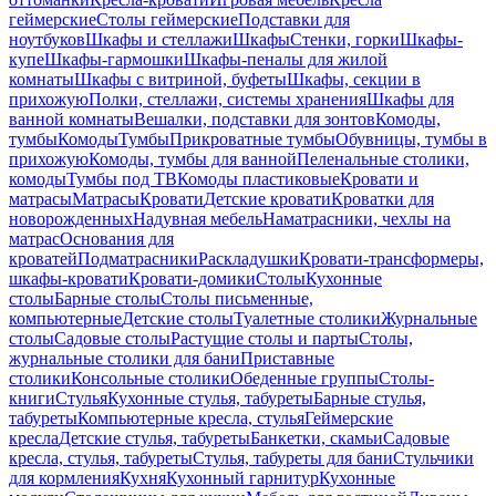
геймерские
Столы геймерские
Подставки для
ноутбуков
Шкафы и стеллажи
Шкафы
Стенки, горки
Шкафы-
купе
Шкафы-гармошки
Шкафы-пеналы для жилой
комнаты
Шкафы с витриной, буфеты
Шкафы, секции в
прихожую
Полки, стеллажи, системы хранения
Шкафы для
ванной комнаты
Вешалки, подставки для зонтов
Комоды,
тумбы
Комоды
Тумбы
Прикроватные тумбы
Обувницы, тумбы в
прихожую
Комоды, тумбы для ванной
Пеленальные столики,
комоды
Тумбы под ТВ
Комоды пластиковые
Кровати и
матрасы
Матрасы
Кровати
Детские кровати
Кроватки для
новорожденных
Надувная мебель
Наматрасники, чехлы на
матрас
Основания для
кроватей
Подматрасники
Раскладушки
Кровати-трансформеры,
шкафы-кровати
Кровати-домики
Столы
Кухонные
столы
Барные столы
Столы письменные,
компьютерные
Детские столы
Туалетные столики
Журнальные
столы
Садовые столы
Растущие столы и парты
Столы,
журнальные столики для бани
Приставные
столики
Консольные столики
Обеденные группы
Столы-
книги
Стулья
Кухонные стулья, табуреты
Барные стулья,
табуреты
Компьютерные кресла, стулья
Геймерские
кресла
Детские стулья, табуреты
Банкетки, скамьи
Садовые
кресла, стулья, табуреты
Стулья, табуреты для бани
Стульчики
для кормления
Кухня
Кухонный гарнитур
Кухонные