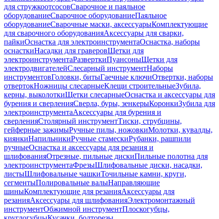
для стружкоотсосов
Сварочное и паяльное
оборудование
Сварочное оборудование
Паяльное
оборудование
Сварочные маски, аксессуары
Комплектующие
для сварочного оборудования
Аксессуары для сварки,
пайки
Оснастка для электроинструмента
Оснастка, наборы
оснастки
Насадки для граверов
Щетки для
электроинструмента
Развертки
Пуансоны
Щетки для
электродвигателей
Слесарный инструмент
Наборы
инструментов
Головки, биты
Гаечные ключи
Отвертки, наборы
отверток
Ножницы слесарные
Клещи строительные
Зубила,
керны, выколотки
Щетки слесарные
Оснастка и аксессуары для
бурения и сверления
Сверла, буры, зенкеры
Коронки
Зубила для
электроинструмента
Аксессуары для бурения и
сверления
Столярный инструмент
Тиски, струбцины,
гейферные зажимы
Ручные пилы, ножовки
Молотки, кувалды,
киянки
Напильники
Ручные стамески
Рубанки, рашпили
ручные
Оснастка и аксессуары для резания и
шлифования
Отрезные, пильные диски
Пильные полотна для
электроинструмента
Фрезы
Шлифовальные диски, насадки,
листы
Шлифовальные чашки
Точильные камни, круги,
сегменты
Полировальные валы
Направляющие
шины
Комплектующие для резания
Аксессуары для
резания
Аксессуары для шлифования
Электромонтажный
инструмент
Обжимной инструмент
Плоскогубцы,
круглогубцы
Кусачки, болторезы,