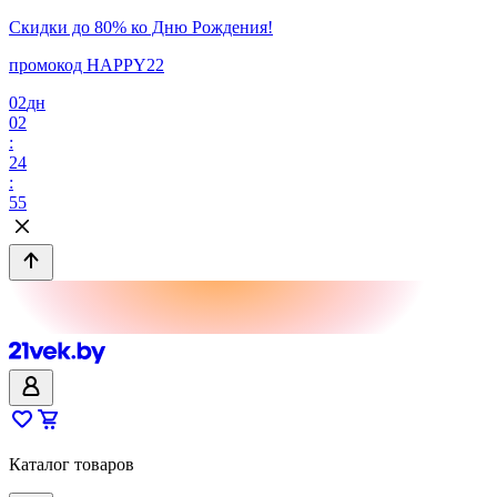
Скидки до 80% ко Дню Рождения!
промокод HAPPY22
02
дн
02
:
24
:
55
Каталог товаров