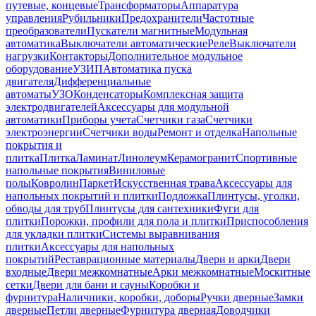
путевые, концевые
Трансформаторы
Аппаратура
управления
Рубильники
Предохранители
Частотные
преобразователи
Пускатели магнитные
Модульная
автоматика
Выключатели автоматические
Реле
Выключатели
нагрузки
Контакторы
Дополнительное модульное
оборудование
УЗИП
Автоматика пуска
двигателя
Дифференциальные
автоматы
УЗО
Конденсаторы
Комплексная защита
электродвигателей
Аксессуары для модульной
автоматики
Приборы учета
Счетчики газа
Счетчики
электроэнергии
Счетчики воды
Ремонт и отделка
Напольные
покрытия и
плитка
Плитка
Ламинат
Линолеум
Керамогранит
Спортивные
напольные покрытия
Виниловые
полы
Ковролин
Паркет
Искусственная трава
Аксессуары для
напольных покрытий и плитки
Подложка
Плинтусы, уголки,
обводы для труб
Плинтусы для сантехники
Фуги для
плитки
Порожки, профили для пола и плитки
Приспособления
для укладки плитки
Системы выравнивания
плитки
Аксессуары для напольных
покрытий
Реставрационные материалы
Двери и арки
Двери
входные
Двери межкомнатные
Арки межкомнатные
Москитные
сетки
Двери для бани и сауны
Коробки и
фурнитура
Наличники, коробки, доборы
Ручки дверные
Замки
дверные
Петли дверные
Фурнитура дверная
Доводчики