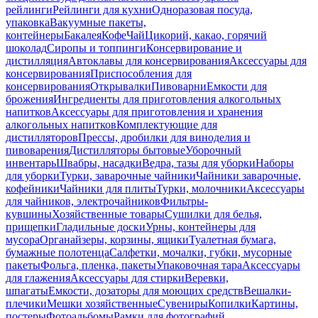
рейлинги
Рейлинги для кухни
Одноразовая посуда,
упаковка
Вакуумные пакеты,
контейнеры
Бакалея
Кофе
Чай
Цикорий, какао, горячий
шоколад
Сиропы и топпинги
Консервирование и
дистилляция
Автоклавы для консервирования
Аксессуары для
консервирования
Приспособления для
консервирования
Открывалки
Пивоварни
Емкости для
брожения
Ингредиенты для приготовления алкогольных
напитков
Аксессуары для приготовления и хранения
алкогольных напитков
Комплектующие для
дистилляторов
Прессы, дробилки для виноделия и
пивоварения
Дистилляторы бытовые
Уборочный
инвентарь
Швабры, насадки
Ведра, тазы для уборки
Наборы
для уборки
Турки, заварочные чайники
Чайники заварочные,
кофейники
Чайники для плиты
Турки, молочники
Аксессуары
для чайников, электрочайников
Фильтры-
кувшины
Хозяйственные товары
Сушилки для белья,
прищепки
Гладильные доски
Урны, контейнеры для
мусора
Органайзеры, корзины, ящики
Туалетная бумага,
бумажные полотенца
Салфетки, мочалки, губки, мусорные
пакеты
Фольга, пленка, пакеты
Упаковочная тара
Аксессуары
для глажения
Аксессуары для стирки
Веревки,
шпагаты
Емкости, дозаторы для моющих средств
Вешалки-
плечики
Мешки хозяйственные
Сувениры
Копилки
Картины,
постеры
Фотоальбомы
Рамки для фотографий,