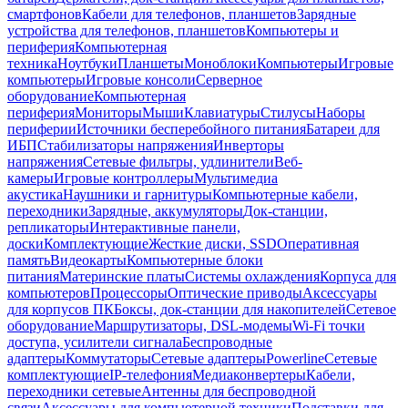
смартфонов
Кабели для телефонов, планшетов
Зарядные
устройства для телефонов, планшетов
Компьютеры и
периферия
Компьютерная
техника
Ноутбуки
Планшеты
Моноблоки
Компьютеры
Игровые
компьютеры
Игровые консоли
Серверное
оборудование
Компьютерная
периферия
Мониторы
Мыши
Клавиатуры
Стилусы
Наборы
периферии
Источники бесперебойного питания
Батареи для
ИБП
Стабилизаторы напряжения
Инверторы
напряжения
Сетевые фильтры, удлинители
Веб-
камеры
Игровые контроллеры
Мультимедиа
акустика
Наушники и гарнитуры
Компьютерные кабели,
переходники
Зарядные, аккумуляторы
Док-станции,
репликаторы
Интерактивные панели,
доски
Комплектующие
Жесткие диски, SSD
Оперативная
память
Видеокарты
Компьютерные блоки
питания
Материнские платы
Системы охлаждения
Корпуса для
компьютеров
Процессоры
Оптические приводы
Аксессуары
для корпусов ПК
Боксы, док-станции для накопителей
Сетевое
оборудование
Маршрутизаторы, DSL-модемы
Wi-Fi точки
доступа, усилители сигнала
Беспроводные
адаптеры
Коммутаторы
Сетевые адаптеры
Powerline
Сетевые
комплектующие
IP-телефония
Медиаконвертеры
Кабели,
переходники сетевые
Антенны для беспроводной
связи
Аксессуары для компьютерной техники
Подставки для