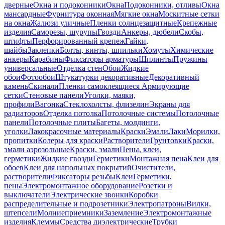
дверные
Окна и подоконники
Окна
Подоконники, отливы
Окна
мансардные
Фурнитура оконная
Мягкие окна
Москитные сетки
на окна
Жалюзи уличные
Пленки солнцезащитные
Крепежные
изделия
Саморезы, шурупы
Гвозди
Анкеры, дюбели
Скобы,
штифты
Перфорированный крепеж
Гайки,
шайбы
Заклепки
Болты, винты, шпильки
Хомуты
Химические
анкеры
Карабины
Фиксаторы арматуры
Шплинты
Пружины
универсальные
Отделка стен
Обои
Жидкие
обои
Фотообои
Штукатурки декоративные
Декоративный
камень
Скинали
Пленки самоклеящиеся
Армирующие
сетки
Стеновые панели
Уголки, маяки,
профили
Вагонка
Стеклохолсты, флизелин
Экраны для
радиаторов
Отделка потолка
Потолочные системы
Потолочные
панели
Потолочные плиты
Багеты, молдинги,
уголки
Лакокрасочные материалы
Краски
Эмали
Лаки
Морилки,
пропитки
Колеры для краски
Растворители
Грунтовки
Краски,
эмали аэрозольные
Краски, эмали
Пены, клеи,
герметики
Жидкие гвозди
Герметики
Монтажная пена
Клеи для
обоев
Клеи для напольных покрытий
Очистители,
растворители
Фиксаторы резьбы
Клеи
Герметики,
пены
Электромонтажное оборудование
Розетки и
выключатели
Электрические звонки
Коробки
распределительные и подрозетники
Электропатроны
Вилки,
штепсели
Молниеприемники
Заземление
Электромонтажные
изделия
Клеммы
Средства диэлектрические
Трубки