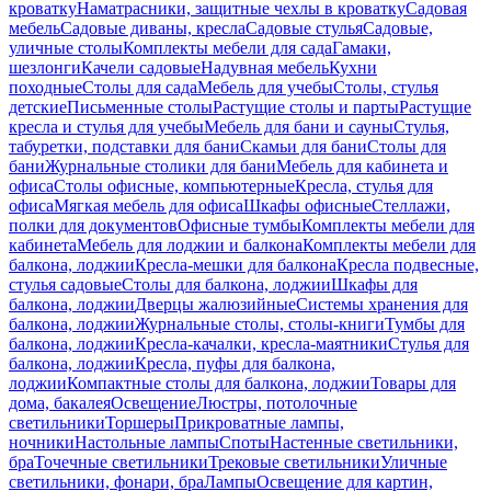
кроватку
Наматрасники, защитные чехлы в кроватку
Садовая
мебель
Садовые диваны, кресла
Садовые стулья
Садовые,
уличные столы
Комплекты мебели для сада
Гамаки,
шезлонги
Качели садовые
Надувная мебель
Кухни
походные
Столы для сада
Мебель для учебы
Столы, стулья
детские
Письменные столы
Растущие столы и парты
Растущие
кресла и стулья для учебы
Мебель для бани и сауны
Стулья,
табуретки, подставки для бани
Скамьи для бани
Столы для
бани
Журнальные столики для бани
Мебель для кабинета и
офиса
Столы офисные, компьютерные
Кресла, стулья для
офиса
Мягкая мебель для офиса
Шкафы офисные
Стеллажи,
полки для документов
Офисные тумбы
Комплекты мебели для
кабинета
Мебель для лоджии и балкона
Комплекты мебели для
балкона, лоджии
Кресла-мешки для балкона
Кресла подвесные,
стулья садовые
Столы для балкона, лоджии
Шкафы для
балкона, лоджии
Дверцы жалюзийные
Системы хранения для
балкона, лоджии
Журнальные столы, столы-книги
Тумбы для
балкона, лоджии
Кресла-качалки, кресла-маятники
Стулья для
балкона, лоджии
Кресла, пуфы для балкона,
лоджии
Компактные столы для балкона, лоджии
Товары для
дома, бакалея
Освещение
Люстры, потолочные
светильники
Торшеры
Прикроватные лампы,
ночники
Настольные лампы
Споты
Настенные светильники,
бра
Точечные светильники
Трековые светильники
Уличные
светильники, фонари, бра
Лампы
Освещение для картин,