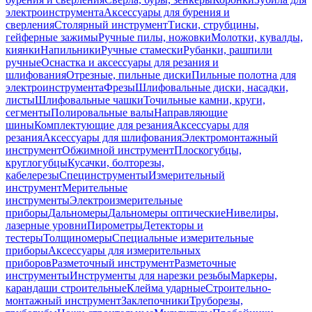
электроинструмента
Аксессуары для бурения и
сверления
Столярный инструмент
Тиски, струбцины,
гейферные зажимы
Ручные пилы, ножовки
Молотки, кувалды,
киянки
Напильники
Ручные стамески
Рубанки, рашпили
ручные
Оснастка и аксессуары для резания и
шлифования
Отрезные, пильные диски
Пильные полотна для
электроинструмента
Фрезы
Шлифовальные диски, насадки,
листы
Шлифовальные чашки
Точильные камни, круги,
сегменты
Полировальные валы
Направляющие
шины
Комплектующие для резания
Аксессуары для
резания
Аксессуары для шлифования
Электромонтажный
инструмент
Обжимной инструмент
Плоскогубцы,
круглогубцы
Кусачки, болторезы,
кабелерезы
Специнструменты
Измерительный
инструмент
Мерительные
инструменты
Электроизмерительные
приборы
Дальномеры
Дальномеры оптические
Нивелиры,
лазерные уровни
Пирометры
Детекторы и
тестеры
Толщиномеры
Специальные измерительные
приборы
Аксессуары для измерительных
приборов
Разметочный инструмент
Разметочные
инструменты
Инструменты для нарезки резьбы
Маркеры,
карандаши строительные
Клейма ударные
Строительно-
монтажный инструмент
Заклепочники
Труборезы,