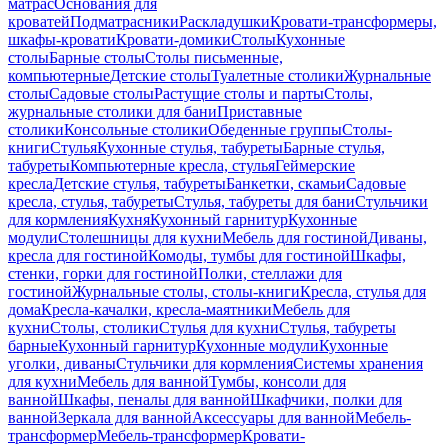
матрас
Основания для
кроватей
Подматрасники
Раскладушки
Кровати-трансформеры,
шкафы-кровати
Кровати-домики
Столы
Кухонные
столы
Барные столы
Столы письменные,
компьютерные
Детские столы
Туалетные столики
Журнальные
столы
Садовые столы
Растущие столы и парты
Столы,
журнальные столики для бани
Приставные
столики
Консольные столики
Обеденные группы
Столы-
книги
Стулья
Кухонные стулья, табуреты
Барные стулья,
табуреты
Компьютерные кресла, стулья
Геймерские
кресла
Детские стулья, табуреты
Банкетки, скамьи
Садовые
кресла, стулья, табуреты
Стулья, табуреты для бани
Стульчики
для кормления
Кухня
Кухонный гарнитур
Кухонные
модули
Столешницы для кухни
Мебель для гостиной
Диваны,
кресла для гостиной
Комоды, тумбы для гостиной
Шкафы,
стенки, горки для гостиной
Полки, стеллажи для
гостиной
Журнальные столы, столы-книги
Кресла, стулья для
дома
Кресла-качалки, кресла-маятники
Мебель для
кухни
Столы, столики
Стулья для кухни
Стулья, табуреты
барные
Кухонный гарнитур
Кухонные модули
Кухонные
уголки, диваны
Стульчики для кормления
Системы хранения
для кухни
Мебель для ванной
Тумбы, консоли для
ванной
Шкафы, пеналы для ванной
Шкафчики, полки для
ванной
Зеркала для ванной
Аксессуары для ванной
Мебель-
трансформер
Мебель-трансформер
Кровати-