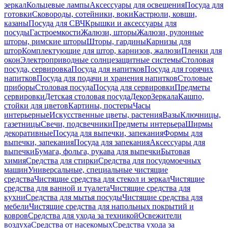
зеркал
Кольцевые лампы
Аксессуары для освещения
Посуда для
готовки
Сковороды, сотейники, воки
Кастрюли, ковши,
казаны
Посуда для СВЧ
Крышки и аксессуары для
посуды
Гастроемкости
Жалюзи, шторы
Жалюзи, рулонные
шторы, римские шторы
Шторы, гардины
Карнизы для
штор
Комплектующие для штор, карнизов, жалюзи
Пленки для
окон
Электроприводные солнцезащитные системы
Столовая
посуда, сервировка
Посуда для напитков
Посуда для горячих
напитков
Посуда для подачи и хранения напитков
Столовые
приборы
Столовая посуда
Посуда для сервировки
Предметы
сервировки
Детская столовая посуда
Декор
Зеркала
Кашпо,
стойки для цветов
Картины, постеры
Часы
интерьерные
Искусственные цветы, растения
Вазы
Ключницы,
газетницы
Свечи, подсвечники
Предметы интерьера
Ширмы
декоративные
Посуда для выпечки, запекания
Формы для
выпечки, запекания
Посуда для запекания
Аксессуары для
выпечки
Бумага, фольга, рукава для выпечки
Бытовая
химия
Средства для стирки
Средства для посудомоечных
машин
Универсальные, специальные чистящие
средства
Чистящие средства для стекол и зеркал
Чистящие
средства для ванной и туалета
Чистящие средства для
кухни
Средства для мытья посуды
Чистящие средства для
мебели
Чистящие средства для напольных покрытий и
ковров
Средства для ухода за техникой
Освежители
воздуха
Средства от насекомых
Средства ухода за