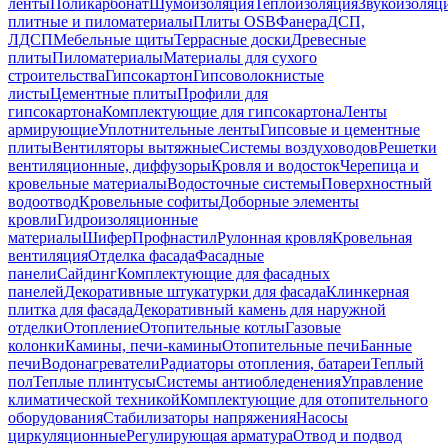
ленты
Поликарбонат
Шумоизоляция
Теплоизоляция
Звукоизоляц
плитные и пиломатериалы
Плиты OSB
Фанера
ДСП,
ЛДСП
Мебельные щиты
Террасные доски
Древесные
плиты
Пиломатериалы
Материалы для сухого
строительства
Гипсокартон
Гипсоволокнистые
листы
Цементные плиты
Профили для
гипсокартона
Комплектующие для гипсокартона
Ленты
армирующие
Уплотнительные ленты
Гипсовые и цементные
плиты
Вентиляторы вытяжные
Системы воздуховодов
Решетки
вентиляционные, диффузоры
Кровля и водосток
Черепица и
кровельные материалы
Водосточные системы
Поверхностный
водоотвод
Кровельные софиты
Доборные элементы
кровли
Гидроизоляционные
материалы
Шифер
Профнастил
Рулонная кровля
Кровельная
вентиляция
Отделка фасада
Фасадные
панели
Сайдинг
Комплектующие для фасадных
панелей
Декоративные штукатурки для фасада
Клинкерная
плитка для фасада
Декоративный камень для наружной
отделки
Отопление
Отопительные котлы
Газовые
колонки
Камины, печи-камины
Отопительные печи
Банные
печи
Водонагреватели
Радиаторы отопления, батареи
Теплый
пол
Теплые плинтусы
Системы антиобледенения
Управление
климатической техникой
Комплектующие для отопительного
оборудования
Стабилизаторы напряжения
Насосы
циркуляционные
Регулирующая арматура
Отвод и подвод