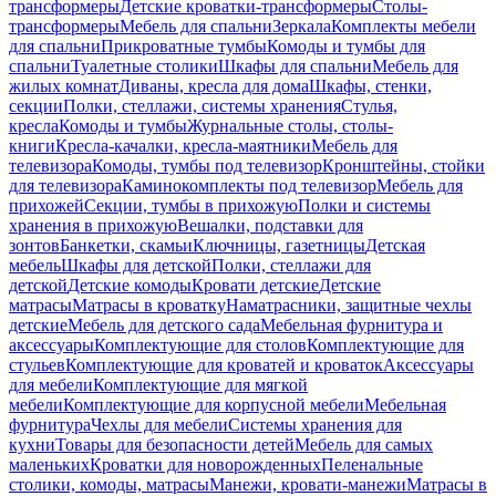
трансформеры
Детские кроватки-трансформеры
Столы-
трансформеры
Мебель для спальни
Зеркала
Комплекты мебели
для спальни
Прикроватные тумбы
Комоды и тумбы для
спальни
Туалетные столики
Шкафы для спальни
Мебель для
жилых комнат
Диваны, кресла для дома
Шкафы, стенки,
секции
Полки, стеллажи, системы хранения
Стулья,
кресла
Комоды и тумбы
Журнальные столы, столы-
книги
Кресла-качалки, кресла-маятники
Мебель для
телевизора
Комоды, тумбы под телевизор
Кронштейны, стойки
для телевизора
Каминокомплекты под телевизор
Мебель для
прихожей
Секции, тумбы в прихожую
Полки и системы
хранения в прихожую
Вешалки, подставки для
зонтов
Банкетки, скамьи
Ключницы, газетницы
Детская
мебель
Шкафы для детской
Полки, стеллажи для
детской
Детские комоды
Кровати детские
Детские
матрасы
Матрасы в кроватку
Наматрасники, защитные чехлы
детские
Мебель для детского сада
Мебельная фурнитура и
аксессуары
Комплектующие для столов
Комплектующие для
стульев
Комплектующие для кроватей и кроваток
Аксессуары
для мебели
Комплектующие для мягкой
мебели
Комплектующие для корпусной мебели
Мебельная
фурнитура
Чехлы для мебели
Системы хранения для
кухни
Товары для безопасности детей
Мебель для самых
маленьких
Кроватки для новорожденных
Пеленальные
столики, комоды, матрасы
Манежи, кровати-манежи
Матрасы в