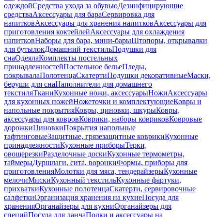
одеждой
Средства ухода за обувью
Дезинфицирующие
средства
Аксессуары для бара
Сервировка для
напитков
Аксессуары для хранения напитков
Аксессуары для
приготовления коктейлей
Аксессуары для охлаждения
напитков
Наборы для бара, мини-бары
Штопоры, открывалки
для бутылок
Домашний текстиль
Подушки для
сна
Одеяла
Комплекты постельных
принадлежностей
Постельное белье
Пледы,
покрывала
Полотенца
Скатерти
Подушки декоративные
Маски,
беруши для сна
Наполнители для домашнего
текстиля
Ткани
Кухонные ножи, аксессуары
Ножи
Аксессуары
для кухонных ножей
Ножеточки и комплектующие
Ковры и
напольные покрытия
Ковры, циновки, шкуры
Ковры,
аксессуары для ковров
Коврики, наборы ковриков
Ковровые
дорожки
Циновки
Покрытия напольные
тафтинговые
Защитные, грязезащитные коврики
Кухонные
принадлежности
Кухонные приборы
Терки,
овощерезки
Разделочные доски
Кухонные термометры,
таймеры
Дуршлаги, сита, воронки
Формы, приборы для
приготовления
Молотки для мяса, тендерайзеры
Кухонные
мелочи
Миски
Кухонный текстиль
Кухонные фартуки,
прихватки
Кухонные полотенца
Скатерти, сервировочные
салфетки
Организация хранения на кухне
Посуда для
хранения
Органайзеры для кухни
Органайзеры для
специй
Посуда для ланча
Полки и аксессуары на