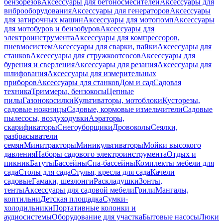
бензорезов
Аксессуары для бетоносмесителей
Аксессуары для
виброоборудования
Аксессуары для генераторов
Аксессуары
для затирочных машин
Аксессуары для мотопомп
Аксессуары
для мотобуров и бензобуров
Аксессуары для
электроинструмента
Аксессуары для компрессоров,
пневмосистем
Аксессуары для сварки, пайки
Аксессуары для
станков
Аксессуары для стружкоотсосов
Аксессуары для
бурения и сверления
Аксессуары для резания
Аксессуары для
шлифования
Аксессуары для измерительных
приборов
Аксессуары для станков
Дом и сад
Садовая
техника
Триммеры, бензокосы
Цепные
пилы
Газонокосилки
Культиваторы, мотоблоки
Кусторезы,
садовые ножницы
Садовые, кормовые измельчители
Садовые
пылесосы, воздуходувки
Аэраторы,
скарификаторы
Снегоуборщики
Дровоколы
Сеялки,
разбрасыватели
семян
Минитракторы
Миникультиваторы
Мойки высокого
давления
Наборы садового электроинструмента
Отдых и
пикник
Батуты
Бассейны
Спа-бассейны
Комплекты мебели для
сада
Столы для сада
Стулья, кресла для сада
Качели
садовые
Гамаки, шезлонги
Раскладушки
Зонты,
тенты
Аксессуары для садовой мебели
Грили
Мангалы,
коптильни
Детская площадка
Сумки-
холодильники
Портативные колонки и
аудиосистемы
Оборудование для участка
Бытовые насосы
Люки