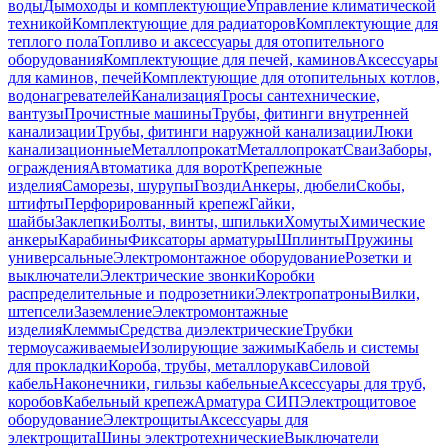
воды
Дымоходы и комплектующие
Управление климатической
техникой
Комплектующие для радиаторов
Комплектующие для
теплого пола
Топливо и аксессуары для отопительного
оборудования
Комплектующие для печей, каминов
Аксессуары
для каминов, печей
Комплектующие для отопительных котлов,
водонагревателей
Канализация
Тросы сантехнические,
вантузы
Прочистные машины
Трубы, фитинги внутренней
канализации
Трубы, фитинги наружной канализации
Люки
канализационные
Металлопрокат
Металлопрокат
Сваи
Заборы,
ограждения
Автоматика для ворот
Крепежные
изделия
Саморезы, шурупы
Гвозди
Анкеры, дюбели
Скобы,
штифты
Перфорированный крепеж
Гайки,
шайбы
Заклепки
Болты, винты, шпильки
Хомуты
Химические
анкеры
Карабины
Фиксаторы арматуры
Шплинты
Пружины
универсальные
Электромонтажное оборудование
Розетки и
выключатели
Электрические звонки
Коробки
распределительные и подрозетники
Электропатроны
Вилки,
штепсели
Заземление
Электромонтажные
изделия
Клеммы
Средства диэлектрические
Трубки
термоусаживаемые
Изолирующие зажимы
Кабель и системы
для прокладки
Короба, трубы, металлорукав
Силовой
кабель
Наконечники, гильзы кабельные
Аксессуары для труб,
коробов
Кабельный крепеж
Арматура СИП
Электрощитовое
оборудование
Электрощиты
Аксессуары для
электрощита
Шины электротехнические
Выключатели