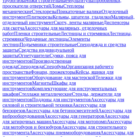
трубогибы
Ножи строительные
Мультитулы
Пробойники,
просекатели отверстий
Ломы
Степлеры
механические
Стеклорезы
Прикаточные валики
Отделочный
инструмент
Плиткорезы
Кельмы, шпатели, гладилки
Малярный,
отделочный инструмент
Скотч, ленты малярные
Диспенсеры
для скотча
Аксессуары для малярных, отделочных
работ
Пленки строительные
Лестницы и стремянки
Лестницы,
стремянки
Чердачные лестницы
Элементы
лестниц
Подъемники строительные
Спецодежда и средства
защиты
Средства индивидуальной
защиты
Огнетушители
Сумки, пояса для
инструментов
Производственная
одежда
Спецодежда
Спецобувь
Организация рабочего
пространства
Фонари, прожекторы
Кейсы, ящики для
инструментов
Оборудование для мастерской
Тележки для
инструментов
Магниты
Шкафы для
инструментов
Комплектующие для инструментальных
шкафов
Стеллажи металлические
Стенды, держатели для
инструментов
Поддоны для инструментов
Аксессуары для
силовой и строительной техники
Аксессуары для
бензорезов
Аксессуары для бетоносмесителей
Аксессуары для
виброоборудования
Аксессуары для генераторов
Аксессуары
для затирочных машин
Аксессуары для мотопомп
Аксессуары
для мотобуров и бензобуров
Аксессуары для строительного
инструмента
Аксессуары пневмооборудования
Аксессуары для