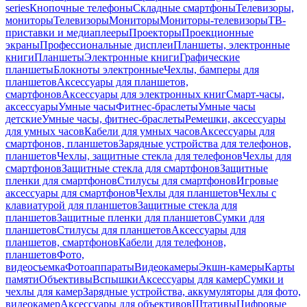
series
Кнопочные телефоны
Складные смартфоны
Телевизоры,
мониторы
Телевизоры
Мониторы
Мониторы-телевизоры
ТВ-
приставки и медиаплееры
Проекторы
Проекционные
экраны
Профессиональные дисплеи
Планшеты, электронные
книги
Планшеты
Электронные книги
Графические
планшеты
Блокноты электронные
Чехлы, бамперы для
планшетов
Аксессуары для планшетов,
смартфонов
Аксессуары для электронных книг
Смарт-часы,
аксессуары
Умные часы
Фитнес-браслеты
Умные часы
детские
Умные часы, фитнес-браслеты
Ремешки, аксессуары
для умных часов
Кабели для умных часов
Аксессуары для
смартфонов, планшетов
Зарядные устройства для телефонов,
планшетов
Чехлы, защитные стекла для телефонов
Чехлы для
смартфонов
Защитные стекла для смартфонов
Защитные
пленки для смартфонов
Стилусы для смартфонов
Игровые
аксессуары для смартфонов
Чехлы для планшетов
Чехлы с
клавиатурой для планшетов
Защитные стекла для
планшетов
Защитные пленки для планшетов
Сумки для
планшетов
Стилусы для планшетов
Аксессуары для
планшетов, смартфонов
Кабели для телефонов,
планшетов
Фото,
видеосъемка
Фотоаппараты
Видеокамеры
Экшн-камеры
Карты
памяти
Объективы
Вспышки
Аксессуары для камер
Сумки и
чехлы для камер
Зарядные устройства, аккумуляторы для фото,
видеокамер
Аксессуары для объективов
Штативы
Цифровые