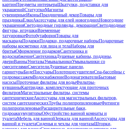
картин
Предметы интерьера
Шкатулки, подставки для
украшений
Статуэтки
Магниты
сувенирные
Иконы
Праздничный декор
Товары для
праздника
Елки
Аксессуары для елей новогодних
Новогодние
украшения
Светодиодные гирлянды, декорации
Светодиодные
фигуры, игрушки
Временные
татуировки
Фотобутафория
Товары для
маскарада
Подарки
Подарки, подарочные наборы
Подарочные
наборы косметики для лица и тела
Наборы для
бритья
Оформление подарков
Сантехника и
водоснабжение
Сантехника
Душевые кабины, поддоны,
двери
Ванны
Унитазы
Умывальники
Умывальники со
смесителями
Смесители
Душевые панели,
гарнитуры
Биде
Писсуары
Полотенцесушители
Спа-бассейны с
гидромассажем
Водоснабжение
Водонагреватели
Бытовые
насосы
Проточные фильтры для воды
Фильтры-
кувшины
Картриджи, комплектующие для проточных
фильтров
Магистральные фильтры, системы
сантехнические
Аксессуары для магистральных фильтров,
систем сантехнических
Трубы полипропиленовые
Фитинги
полипропиленовые
Расширительные баки,
гидроаккумуляторы
Обустройство ванной комнаты и
туалета
Мебель для ванной
Зеркала для ванной
Аксессуары для
ванной и туалета
Сиденья и чехлы для унитаза
Шторки,
карнизы для ванны
Стеклянные, пластиковые шторки для