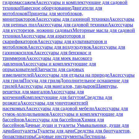
гидромассажем
Аксессуары и комплектующие для садовой
техники
Навесное оборудование
Двигатели для
мотоблоков
Прицепы для мотоблоков,
минитракторов
Аксессуары для газонной техники
Аксессуары
для цепных пил
Аксессуары для садовой техники
Аксессуары
для кусторезов, ножниц садовых
Моторные масла для садовой
техники
Аксессуары для аэратоторов и
скарификаторов
Аксессуары для культиваторов и
мотоблоков
Аксессуары для воздуходувок
Аксессуары для
газонокосилок
Аксессуары для бензокос и
триммеров
Аксессуары для моек высокого
давления
Аксессуары и комплектующие для
опрыскивателей
Запчасти для садовых
измельчителей
Аксессуары для отдыха на природе
Аксессуары
для гриля
Посуда для гриля
Дополнительное оснащение для
грилей
Аксессуары для мангалов, тандыров
Шампуры,
решетки для мангалов
Аксессуары для
копчения
Комплектующие для батутов
Средства для
розжига
Аксессуары для уничтожителей
насекомых
Аксессуары для садовой мебели
Аксессуары для
сумок-холодильников
Аксессуары и комплектующие для
бассейнов
Аксессуары для бассейнов
Химия для
бассейнов
Дачные души и туалеты
Умывальники, души для
дачи
Биотуалеты
Туалеты для дачи
Средства для биотуалетов,
биоактиваторы
Садовые инструменты
Лестницы,