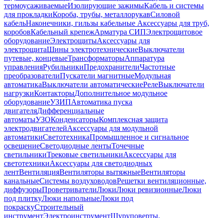
термоусаживаемые
Изолирующие зажимы
Кабель и системы
для прокладки
Короба, трубы, металлорукав
Силовой
кабель
Наконечники, гильзы кабельные
Аксессуары для труб,
коробов
Кабельный крепеж
Арматура СИП
Электрощитовое
оборудование
Электрощиты
Аксессуары для
электрощита
Шины электротехнические
Выключатели
путевые, концевые
Трансформаторы
Аппаратура
управления
Рубильники
Предохранители
Частотные
преобразователи
Пускатели магнитные
Модульная
автоматика
Выключатели автоматические
Реле
Выключатели
нагрузки
Контакторы
Дополнительное модульное
оборудование
УЗИП
Автоматика пуска
двигателя
Дифференциальные
автоматы
УЗО
Конденсаторы
Комплексная защита
электродвигателей
Аксессуары для модульной
автоматики
Светотехника
Промышленное и сигнальное
освещение
Светодиодные ленты
Точечные
светильники
Трековые светильники
Аксессуары для
светотехники
Аксессуары для светодиодных
лент
Вентиляция
Вентиляторы вытяжные
Вентиляторы
канальные
Системы воздуховодов
Решетки вентиляционные,
диффузоры
Проветриватели
Люки
Люки ревизионные
Люки
под плитку
Люки напольные
Люки под
покраску
Строительный
инструмент
Электроинструмент
Шуруповерты,