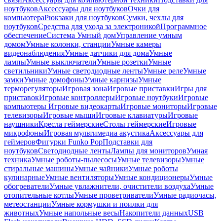
ноутбуков
Аксессуары для ноутбуков
Очки для
компьютера
Рюкзаки для ноутбуков
Сумки, чехлы для
ноутбуков
Средства для ухода за электроникой
Программное
обеспечение
Система Умный дом
Управление умным
домом
Умные колонки, станции
Умные камеры
видеонаблюдения
Умные датчики для дома
Умные
лампы
Умные выключатели
Умные розетки
Умные
светильники
Умные светодиодные ленты
Умные реле
Умные
замки
Умные домофоны
Умные карнизы
Умные
терморегуляторы
Игровая зона
Игровые приставки
Игры для
приставок
Игровые контроллеры
Игровые ноутбуки
Игровые
компьютеры
Игровые видеокарты
Игровые мониторы
Игровые
телевизоры
Игровые мыши
Игровые клавиатуры
Игровые
наушники
Кресла геймерские
Столы геймерские
Игровые
микрофоны
Игровая мультимедиа акустика
Аксессуары для
геймеров
Фигурки Funko Pop
Подставки для
ноутбуков
Светодиодные ленты
Лампы для мониторов
Умная
техника
Умные роботы-пылесосы
Умные телевизоры
Умные
стиральные машины
Умные чайники
Умные роботы
кулинарные
Умные вентиляторы
Умные кондиционеры
Умные
обогреватели
Умные увлажнители, очистители воздуха
Умные
отопительные котлы
Умные проветриватели
Умные радиочасы,
метеостанции
Умные кормушки и поилки для
животных
Умные напольные весы
Накопители данных
USB