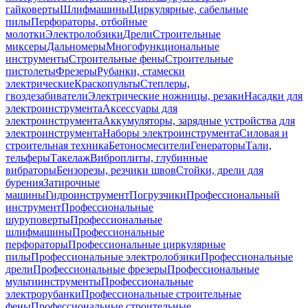
гайковерты
Шлифмашины
Циркулярные, сабельные
пилы
Перфораторы, отбойные
молотки
Электролобзики
Дрели
Строительные
миксеры
Дальномеры
Многофункциональные
инструменты
Строительные фены
Строительные
пистолеты
Фрезеры
Рубанки, стамески
электрические
Краскопульты
Степлеры,
гвоздезабиватели
Электрические ножницы, резаки
Насадки для
электроинструмента
Аксессуары для
электроинструмента
Аккумуляторы, зарядные устройства для
электроинструмента
Наборы электроинструмента
Силовая и
строительная техника
Бетоносмесители
Генераторы
Тали,
тельферы
Такелаж
Виброплиты, глубинные
вибраторы
Бензорезы, резчики швов
Стойки, дрели для
бурения
Затирочные
машины
Гидроинструмент
Погрузчики
Профессиональный
инструмент
Профессиональные
шуруповерты
Профессиональные
шлифмашины
Профессиональные
перфораторы
Профессиональные циркулярные
пилы
Профессиональные электролобзики
Профессиональные
дрели
Профессиональные фрезеры
Профессиональные
мультиинструменты
Профессиональные
электрорубанки
Профессиональные строительные
фены
Профессиональные строительные