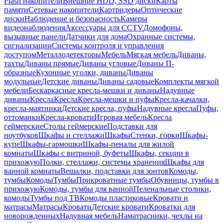
Flash накопители
Внешние HDD, SSD диски
Карты
памяти
Сетевые накопители
Картридеры
Оптические
диски
Наблюдение и безопасность
Камеры
видеонаблюдения
Аксессуары для CCTV
Домофоны,
вызывные панели
Датчики для дома
Охранные системы,
сигнализации
Системы контроля и управления
доступом
Металлодетекторы
Мебель
Мягкая мебель
Диваны,
тахты
Диваны прямые
Диваны угловые
Диваны П-
образные
Кухонные уголки, диваны
Диваны
модульные
Детские диваны
Диваны садовые
Комплекты мягкой
мебели
Бескаркасные кресла-мешки и диваны
Надувные
диваны
Кресла
Кресла
Кресла-мешки и пуфы
Кресла-качалки,
кресла-маятники
Детские кресла, пуфы
Надувные кресла
Пуфы,
оттоманки
Кресла-кровати
Игровая мебель
Кресла
геймерские
Столы геймерские
Подставки для
ноутбуков
Шкафы и стеллажи
Шкафы
Стенки, горки
Шкафы-
купе
Шкафы-гармошки
Шкафы-пеналы для жилой
комнаты
Шкафы с витриной, буфеты
Шкафы, секции в
прихожую
Полки, стеллажи, системы хранения
Шкафы для
ванной комнаты
Вешалки, подставки для зонтов
Комоды,
тумбы
Комоды
Тумбы
Прикроватные тумбы
Обувницы, тумбы в
прихожую
Комоды, тумбы для ванной
Пеленальные столики,
комоды
Тумбы под ТВ
Комоды пластиковые
Кровати и
матрасы
Матрасы
Кровати
Детские кровати
Кроватки для
новорожденных
Надувная мебель
Наматрасники, чехлы на