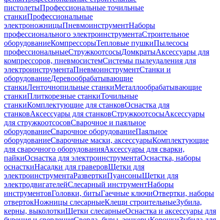
пистолеты
Профессиональные точильные
станки
Профессиональные
электроножницы
Пневмоинструмент
Наборы
профессионального электроинструмента
Строительное
оборудование
Компрессоры
Тепловые пушки
Пылесосы
профессиональные
Стружкоотсосы
Домкраты
Аксессуары для
компрессоров, пневмосистем
Системы пылеудаления для
электроинструмента
Пневмоинструмент
Станки и
оборудование
Деревообрабатывающие
станки
Ленточнопильные станки
Металлообрабатывающие
станки
Плиткорезные станки
Точильные
станки
Комплектующие для станков
Оснастка для
станков
Аксессуары для станков
Стружкоотсосы
Аксессуары
для стружкоотсосов
Сварочное и паяльное
оборудование
Сварочное оборудование
Паяльное
оборудование
Сварочные маски, аксессуары
Комплектующие
для сварочного оборудования
Аксессуары для сварки,
пайки
Оснастка для электроинструмента
Оснастка, наборы
оснастки
Насадки для граверов
Щетки для
электроинструмента
Развертки
Пуансоны
Щетки для
электродвигателей
Слесарный инструмент
Наборы
инструментов
Головки, биты
Гаечные ключи
Отвертки, наборы
отверток
Ножницы слесарные
Клещи строительные
Зубила,
керны, выколотки
Щетки слесарные
Оснастка и аксессуары для
бурения и сверления
Сверла, буры, зенкеры
Коронки
Зубила для