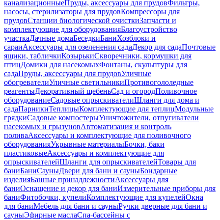
канализационные
Пруды, аксессуары для прудов
Фильтры,
насосы, стерилизаторы для прудов
Компрессоры для
прудов
Станции биологической очистки
Запчасти и
комплектующие для оборудования
Благоустройство
участка
Дачные дома
Беседки
Бани
Хозблоки и
сараи
Аксессуары для озеленения сада
Декор для сада
Почтовые
ящики, таблички
Козырьки
Скворечники, кормушки для
птиц
Домики для насекомых
Фонтаны, скульптуры для
сада
Пруды, аксессуары для прудов
Уличные
обогреватели
Уличные светильники
Противогололедные
реагенты
Декоративный щебень
Сад и огород
Поливочное
оборудование
Садовые опрыскиватели
Шланги для дома и
сада
Парники
Теплицы
Комплектующие для теплиц
Модульные
грядки
Садовые компостеры
Уничтожители, отпугиватели
насекомых и грызунов
Автоматизация и контроль
полива
Аксессуары и комплектующие для поливочного
оборудования
Укрывные материалы
Бочки, баки
пластиковые
Аксессуары и комплектующие для
опрыскивателей
Шланги для опрыскивателей
Товары для
бани
Бани
Сауны
Двери для бани и сауны
Бондарные
изделия
Банные принадлежности
Аксессуары для
бани
Оснащение и декор для бани
Измерительные приборы для
бани
Фитобочки, купели
Комплектующие для купелей
Окна
для бани
Мебель для бани и сауны
Ручки дверные для бани и
сауны
Эфирные масла
Спа-бассейны с