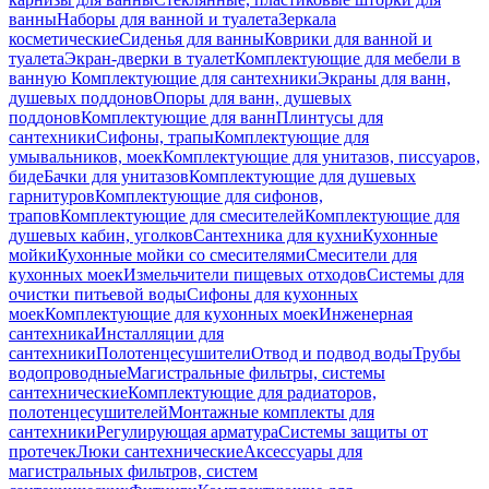
ванны
Наборы для ванной и туалета
Зеркала
косметические
Сиденья для ванны
Коврики для ванной и
туалета
Экран-дверки в туалет
Комплектующие для мебели в
ванную
Комплектующие для сантехники
Экраны для ванн,
душевых поддонов
Опоры для ванн, душевых
поддонов
Комплектующие для ванн
Плинтусы для
сантехники
Сифоны, трапы
Комплектующие для
умывальников, моек
Комплектующие для унитазов, писсуаров,
биде
Бачки для унитазов
Комплектующие для душевых
гарнитуров
Комплектующие для сифонов,
трапов
Комплектующие для смесителей
Комплектующие для
душевых кабин, уголков
Сантехника для кухни
Кухонные
мойки
Кухонные мойки со смесителями
Смесители для
кухонных моек
Измельчители пищевых отходов
Системы для
очистки питьевой воды
Сифоны для кухонных
моек
Комплектующие для кухонных моек
Инженерная
сантехника
Инсталляции для
сантехники
Полотенцесушители
Отвод и подвод воды
Трубы
водопроводные
Магистральные фильтры, системы
сантехнические
Комплектующие для радиаторов,
полотенцесушителей
Монтажные комплекты для
сантехники
Регулирующая арматура
Системы защиты от
протечек
Люки сантехнические
Аксессуары для
магистральных фильтров, систем