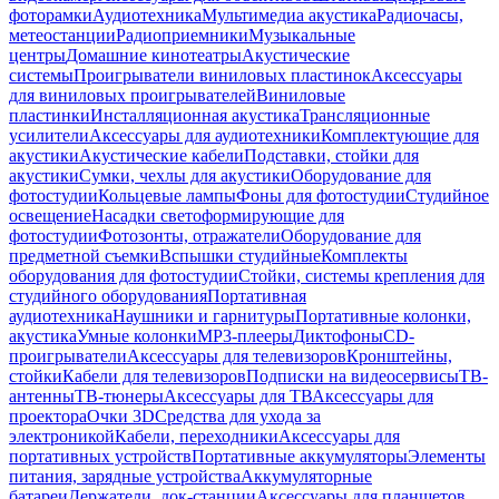
фоторамки
Аудиотехника
Мультимедиа акустика
Радиочасы,
метеостанции
Радиоприемники
Музыкальные
центры
Домашние кинотеатры
Акустические
системы
Проигрыватели виниловых пластинок
Аксессуары
для виниловых проигрывателей
Виниловые
пластинки
Инсталляционная акустика
Трансляционные
усилители
Аксессуары для аудиотехники
Комплектующие для
акустики
Акустические кабели
Подставки, стойки для
акустики
Сумки, чехлы для акустики
Оборудование для
фотостудии
Кольцевые лампы
Фоны для фотостудии
Студийное
освещение
Насадки светоформирующие для
фотостудии
Фотозонты, отражатели
Оборудование для
предметной съемки
Вспышки студийные
Комплекты
оборудования для фотостудии
Стойки, системы крепления для
студийного оборудования
Портативная
аудиотехника
Наушники и гарнитуры
Портативные колонки,
акустика
Умные колонки
MP3-плееры
Диктофоны
CD-
проигрыватели
Аксессуары для телевизоров
Кронштейны,
стойки
Кабели для телевизоров
Подписки на видеосервисы
ТВ-
антенны
ТВ-тюнеры
Аксессуары для ТВ
Аксессуары для
проектора
Очки 3D
Средства для ухода за
электроникой
Кабели, переходники
Аксессуары для
портативных устройств
Портативные аккумуляторы
Элементы
питания, зарядные устройства
Аккумуляторные
батареи
Держатели, док-станции
Аксессуары для планшетов,