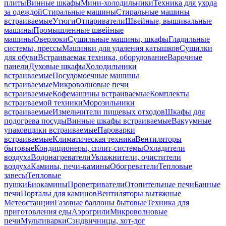
плиты
Винные шкафы
Мини-холодильники
Техника для ухода
за одеждой
Стиральные машины
Стиральные машины
встраиваемые
Утюги
Отпариватели
Швейные, вышивальные
машины
Промышленные швейные
машины
Оверлоки
Сушильные машины, шкафы
Гладильные
системы, прессы
Машинки для удаления катышков
Сушилки
для обуви
Встраиваемая техника, оборудование
Варочные
панели
Духовые шкафы
Холодильники
встраиваемые
Посудомоечные машины
встраиваемые
Микроволновые печи
встраиваемые
Кофемашины встраиваемые
Комплекты
встраиваемой техники
Морозильники
встраиваемые
Измельчители пищевых отходов
Шкафы для
подогрева посуды
Винные шкафы встраиваемые
Вакуумные
упаковщики встраиваемые
Пароварки
встраиваемые
Климатическая техника
Вентиляторы
бытовые
Кондиционеры, сплит-системы
Охладители
воздуха
Водонагреватели
Увлажнители, очистители
воздуха
Камины, печи-камины
Обогреватели
Тепловые
завесы
Тепловые
пушки
Биокамины
Проветриватели
Отопительные печи
Банные
печи
Порталы для каминов
Вентиляторы вытяжные
Метеостанции
Газовые баллоны бытовые
Техника для
приготовления еды
Аэрогрили
Микроволновые
печи
Мультиварки
Сэндвичницы, хот-дог