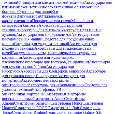
техникой
Фильтры для климатической техники
Аксессуары для
климатической техники
Мелкая техника
Весы кухонные,
бытовые
Сушилки для овощей и
фруктов
Вакууматоры
Открывалки,
картофелечистки
Проращиватели семян
Маслобойки,
сепараторы бытовые
Аксессуары для крупной
техники
Аксессуары для вытяжек
Аксессуары для плит и
духовок
Аксессуары для холодильников
Аксессуары для
посудомоечных машин
Средства для посудомоечных
машин
Средства для ухода за техникой
Аксессуары для
кухонной техники
Аксессуары для микроволновых
печей
Вакуумные пакеты, контейнеры
Аксессуары для
кофемашин
Аксессуары для мультиварок,
хлебопечек
Аксессуары для тостеров, сэндвичниц
Аксессуары
для кухонных комбайнов
Аксессуары для
мясорубок
Аксессуары для блендеров, миксеров
Аксессуары
для сушилок овощей и фруктов
Аксессуары для
йогуртниц
Аксессуары для аэрогрилей,
электрогрилей
Аксессуары для соковыжималок
Средства для
ухода за техникой
Смартфоны, ТВ и
электроника
Смартфоны
Смартфоны
Смартфоны
восстановленные
Смартфоны Apple
Смартфоны
Xiaomi
Смартфоны Samsung
Смартфоны Honor
Смартфоны
Huawei
Смартфоны POCO
Смартфоны Infinix
Смартфоны
Tecno
Смартфоны Realme
Смартфоны Samsung Galaxy S26