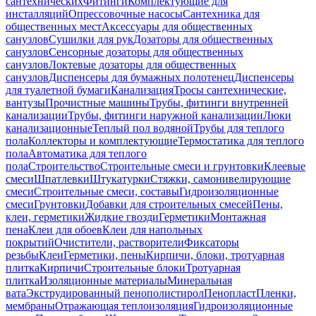
сантехнических
Фитинги
Комплектующие для
инсталляций
Опрессовочные насосы
Сантехника для
общественных мест
Аксессуары для общественных
санузлов
Сушилки для рук
Дозаторы для общественных
санузлов
Сенсорные дозаторы для общественных
санузлов
Локтевые дозаторы для общественных
санузлов
Диспенсеры для бумажных полотенец
Диспенсеры
для туалетной бумаги
Канализация
Тросы сантехнические,
вантузы
Прочистные машины
Трубы, фитинги внутренней
канализации
Трубы, фитинги наружной канализации
Люки
канализационные
Теплый пол водяной
Трубы для теплого
пола
Коллекторы и комплектующие
Термостатика для теплого
пола
Автоматика для теплого
пола
Строительство
Строительные смеси и грунтовки
Клеевые
смеси
Шпатлевки
Штукатурки
Стяжки, самонивелирующие
смеси
Строительные смеси, составы
Гидроизоляционные
смеси
Грунтовки
Добавки для строительных смесей
Пены,
клеи, герметики
Жидкие гвозди
Герметики
Монтажная
пена
Клеи для обоев
Клеи для напольных
покрытий
Очистители, растворители
Фиксаторы
резьбы
Клеи
Герметики, пены
Кирпичи, блоки, тротуарная
плитка
Кирпичи
Строительные блоки
Тротуарная
плитка
Изоляционные материалы
Минеральная
вата
Экструдированный пенополистирол
Пенопласт
Пленки,
мембраны
Отражающая теплоизоляция
Гидроизоляционные