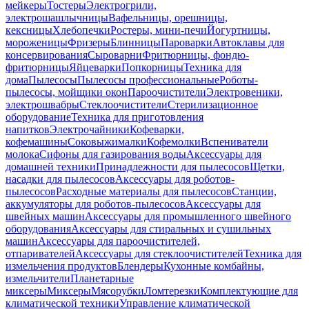
мейкеры
Тостеры
Электрогрили,
электрошашлычницы
Вафельницы, орешницы,
кексницы
Хлебопечки
Ростеры, мини-печи
Йогуртницы,
мороженицы
Фризеры
Блинницы
Пароварки
Автоклавы для
консервирования
Сыроварни
Фритюрницы, фондю-
фритюрницы
Яйцеварки
Попкорницы
Техника для
дома
Пылесосы
Пылесосы профессиональные
Роботы-
пылесосы, мойщики окон
Пароочистители
Электровеники,
электрошвабры
Стеклоочистители
Стерилизационное
оборудование
Техника для приготовления
напитков
Электрочайники
Кофеварки,
кофемашины
Соковыжималки
Кофемолки
Вспениватели
молока
Сифоны для газирования воды
Аксессуары для
домашней техники
Принадлежности для пылесосов
Щетки,
насадки для пылесосов
Аксессуары для роботов-
пылесосов
Расходные материалы для пылесосов
Станции,
аккумуляторы для роботов-пылесосов
Аксессуары для
швейных машин
Аксессуары для промышленного швейного
оборудования
Аксессуары для стиральных и сушильных
машин
Аксессуары для пароочистителей,
отпаривателей
Аксессуары для стеклоочистителей
Техника для
измельчения продуктов
Блендеры
Кухонные комбайны,
измельчители
Планетарные
миксеры
Миксеры
Мясорубки
Ломтерезки
Комплектующие для
климатической техники
Управление климатической