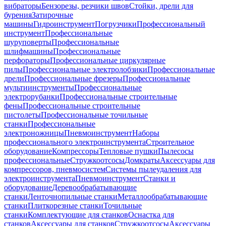
вибраторы
Бензорезы, резчики швов
Стойки, дрели для
бурения
Затирочные
машины
Гидроинструмент
Погрузчики
Профессиональный
инструмент
Профессиональные
шуруповерты
Профессиональные
шлифмашины
Профессиональные
перфораторы
Профессиональные циркулярные
пилы
Профессиональные электролобзики
Профессиональные
дрели
Профессиональные фрезеры
Профессиональные
мультиинструменты
Профессиональные
электрорубанки
Профессиональные строительные
фены
Профессиональные строительные
пистолеты
Профессиональные точильные
станки
Профессиональные
электроножницы
Пневмоинструмент
Наборы
профессионального электроинструмента
Строительное
оборудование
Компрессоры
Тепловые пушки
Пылесосы
профессиональные
Стружкоотсосы
Домкраты
Аксессуары для
компрессоров, пневмосистем
Системы пылеудаления для
электроинструмента
Пневмоинструмент
Станки и
оборудование
Деревообрабатывающие
станки
Ленточнопильные станки
Металлообрабатывающие
станки
Плиткорезные станки
Точильные
станки
Комплектующие для станков
Оснастка для
станков
Аксессуары для станков
Стружкоотсосы
Аксессуары