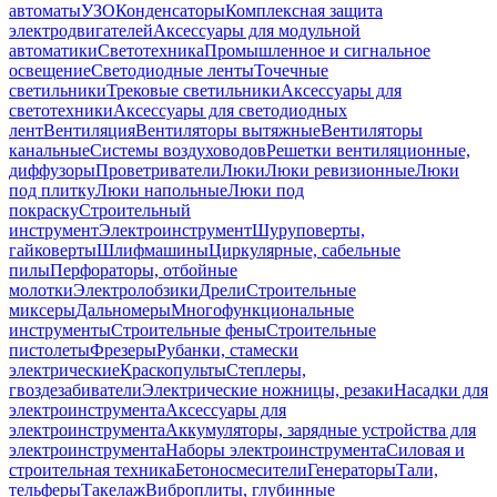
автоматы
УЗО
Конденсаторы
Комплексная защита
электродвигателей
Аксессуары для модульной
автоматики
Светотехника
Промышленное и сигнальное
освещение
Светодиодные ленты
Точечные
светильники
Трековые светильники
Аксессуары для
светотехники
Аксессуары для светодиодных
лент
Вентиляция
Вентиляторы вытяжные
Вентиляторы
канальные
Системы воздуховодов
Решетки вентиляционные,
диффузоры
Проветриватели
Люки
Люки ревизионные
Люки
под плитку
Люки напольные
Люки под
покраску
Строительный
инструмент
Электроинструмент
Шуруповерты,
гайковерты
Шлифмашины
Циркулярные, сабельные
пилы
Перфораторы, отбойные
молотки
Электролобзики
Дрели
Строительные
миксеры
Дальномеры
Многофункциональные
инструменты
Строительные фены
Строительные
пистолеты
Фрезеры
Рубанки, стамески
электрические
Краскопульты
Степлеры,
гвоздезабиватели
Электрические ножницы, резаки
Насадки для
электроинструмента
Аксессуары для
электроинструмента
Аккумуляторы, зарядные устройства для
электроинструмента
Наборы электроинструмента
Силовая и
строительная техника
Бетоносмесители
Генераторы
Тали,
тельферы
Такелаж
Виброплиты, глубинные