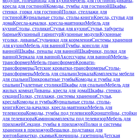
модули
Столешницы для кухни
Мебель для гостиной
Диваны,
кресла для гостиной
Комоды, тумбы для гостиной
Шкафы,
стенки, горки для гостиной
Полки, стеллажи для
гостиной
Журнальные столы, столы-книги
Кресла, стулья для
дома
Кресла-качалки, кресла-маятники
Мебель для
кухни
Столы, столики
Стулья для кухни
Стулья, табуреты
барные
Кухонный гарнитур
Кухонные модули
Кухонные
уголки, диваны
Стульчики для кормления
Системы хранения
для кухни
Мебель для ванной
Тумбы, консоли для
ванной
Шкафы, пеналы для ванной
Шкафчики, полки для
ванной
Зеркала для ванной
Аксессуары для ванной
Мебель-
трансформер
Мебель-трансформер
Кровати-
трансформеры
Детские кроватки-трансформеры
Столы-
трансформеры
Мебель для спальни
Зеркала
Комплекты мебели
для спальни
Прикроватные тумбы
Комоды и тумбы для
спальни
Туалетные столики
Шкафы для спальни
Мебель для
жилых комнат
Диваны, кресла для дома
Шкафы, стенки,
секции
Полки, стеллажи, системы хранения
Стулья,
кресла
Комоды и тумбы
Журнальные столы, столы-
книги
Кресла-качалки, кресла-маятники
Мебель для
телевизора
Комоды, тумбы под телевизор
Кронштейны, стойки
для телевизора
Каминокомплекты под телевизор
Мебель для
прихожей
Секции, тумбы в прихожую
Полки и системы
хранения в прихожую
Вешалки, подставки для
зонтов
Банкетки, скамьи
Ключницы, газетницы
Детская