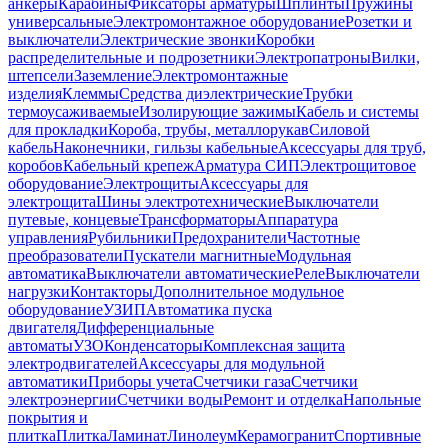
анкеры
Карабины
Фиксаторы арматуры
Шплинты
Пружины
универсальные
Электромонтажное оборудование
Розетки и
выключатели
Электрические звонки
Коробки
распределительные и подрозетники
Электропатроны
Вилки,
штепсели
Заземление
Электромонтажные
изделия
Клеммы
Средства диэлектрические
Трубки
термоусаживаемые
Изолирующие зажимы
Кабель и системы
для прокладки
Короба, трубы, металлорукав
Силовой
кабель
Наконечники, гильзы кабельные
Аксессуары для труб,
коробов
Кабельный крепеж
Арматура СИП
Электрощитовое
оборудование
Электрощиты
Аксессуары для
электрощита
Шины электротехнические
Выключатели
путевые, концевые
Трансформаторы
Аппаратура
управления
Рубильники
Предохранители
Частотные
преобразователи
Пускатели магнитные
Модульная
автоматика
Выключатели автоматические
Реле
Выключатели
нагрузки
Контакторы
Дополнительное модульное
оборудование
УЗИП
Автоматика пуска
двигателя
Дифференциальные
автоматы
УЗО
Конденсаторы
Комплексная защита
электродвигателей
Аксессуары для модульной
автоматики
Приборы учета
Счетчики газа
Счетчики
электроэнергии
Счетчики воды
Ремонт и отделка
Напольные
покрытия и
плитка
Плитка
Ламинат
Линолеум
Керамогранит
Спортивные