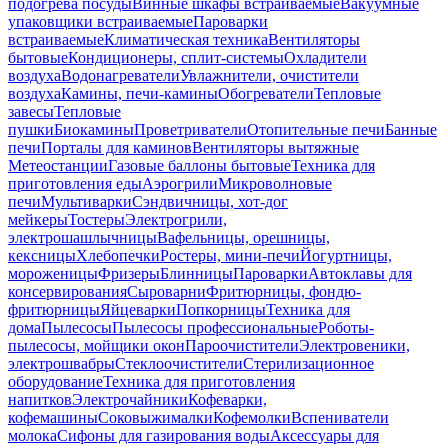
подогрева посуды
Винные шкафы встраиваемые
Вакуумные
упаковщики встраиваемые
Пароварки
встраиваемые
Климатическая техника
Вентиляторы
бытовые
Кондиционеры, сплит-системы
Охладители
воздуха
Водонагреватели
Увлажнители, очистители
воздуха
Камины, печи-камины
Обогреватели
Тепловые
завесы
Тепловые
пушки
Биокамины
Проветриватели
Отопительные печи
Банные
печи
Порталы для каминов
Вентиляторы вытяжные
Метеостанции
Газовые баллоны бытовые
Техника для
приготовления еды
Аэрогрили
Микроволновые
печи
Мультиварки
Сэндвичницы, хот-дог
мейкеры
Тостеры
Электрогрили,
электрошашлычницы
Вафельницы, орешницы,
кексницы
Хлебопечки
Ростеры, мини-печи
Йогуртницы,
мороженицы
Фризеры
Блинницы
Пароварки
Автоклавы для
консервирования
Сыроварни
Фритюрницы, фондю-
фритюрницы
Яйцеварки
Попкорницы
Техника для
дома
Пылесосы
Пылесосы профессиональные
Роботы-
пылесосы, мойщики окон
Пароочистители
Электровеники,
электрошвабры
Стеклоочистители
Стерилизационное
оборудование
Техника для приготовления
напитков
Электрочайники
Кофеварки,
кофемашины
Соковыжималки
Кофемолки
Вспениватели
молока
Сифоны для газирования воды
Аксессуары для