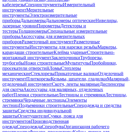
кабелерезы
Специнструменты
Измерительный
инструмент
Мерительные
инструменты
Электроизмерительные
приборы
Дальномеры
Дальномеры оптические
Нивелиры,
лазерные уровни
Пирометры
Детекторы и
тестеры
Толщиномеры
Специальные измерительные
приборы
Аксессуары для измерительных
приборов
Разметочный инструмент
Разметочные
инструменты
Инструменты для нарезки резьбы
Маркеры,
карандаши строительные
Клейма ударные
Строительно-
монтажный инструмент
Заклепочники
Труборезы,
трубогибы
Ножи строительные
Мультитулы
Пробойники,
просекатели отверстий
Ломы
Степлеры
механические
Стеклорезы
Прикаточные валики
Отделочный
инструмент
Плиткорезы
Кельмы, шпатели, гладилки
Малярный,
отделочный инструмент
Скотч, ленты малярные
Диспенсеры
для скотча
Аксессуары для малярных, отделочных
работ
Пленки строительные
Лестницы и стремянки
Лестницы,
стремянки
Чердачные лестницы
Элементы
лестниц
Подъемники строительные
Спецодежда и средства
защиты
Средства индивидуальной
защиты
Огнетушители
Сумки, пояса для
инструментов
Производственная
одежда
Спецодежда
Спецобувь
Организация рабочего
пространства
Фонари, прожекторы
Кейсы, ящики для