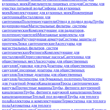
кухонных моек
Измельчители пищевых отходов
Системы для
очистки питьевой воды
Сифоны для кухонных
моек
Комплектующие для кухонных моек
Инженерная
сантехника
Инсталляции для
сантехники
Полотенцесушители
Отвод и подвод воды
Трубы
водопроводные
Магистральные фильтры, системы
сантехнические
Комплектующие для радиаторов,
полотенцесушителей
Монтажные комплекты для
сантехники
Регулирующая арматура
Системы защиты от
протечек
Люки сантехнические
Аксессуары для
магистральных фильтров, систем
сантехнических
Фитинги
Комплектующие для
инсталляций
Опрессовочные насосы
Сантехника для
общественных мест
Аксессуары для общественных
санузлов
Сушилки для рук
Дозаторы для общественных
санузлов
Сенсорные дозаторы для общественных
санузлов
Локтевые дозаторы для общественных
санузлов
Диспенсеры для бумажных полотенец
Диспенсеры
для туалетной бумаги
Канализация
Тросы сантехнические,
вантузы
Прочистные машины
Трубы, фитинги внутренней
канализации
Трубы, фитинги наружной канализации
Люки
канализационные
Теплый пол водяной
Трубы для теплого
пола
Коллекторы и комплектующие
Термостатика для теплого
пола
Автоматика для теплого
пола
Строительство
Строительные смеси и грунтовки
Клеевые