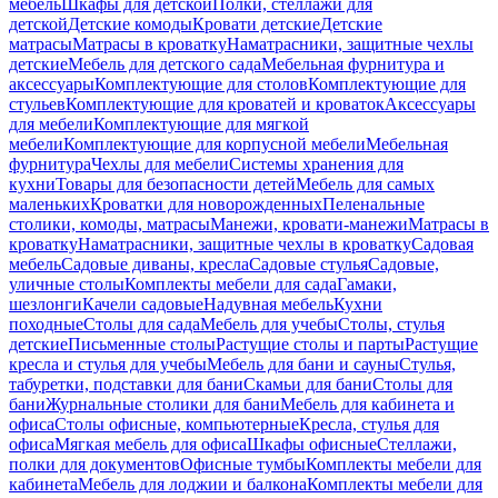
мебель
Шкафы для детской
Полки, стеллажи для
детской
Детские комоды
Кровати детские
Детские
матрасы
Матрасы в кроватку
Наматрасники, защитные чехлы
детские
Мебель для детского сада
Мебельная фурнитура и
аксессуары
Комплектующие для столов
Комплектующие для
стульев
Комплектующие для кроватей и кроваток
Аксессуары
для мебели
Комплектующие для мягкой
мебели
Комплектующие для корпусной мебели
Мебельная
фурнитура
Чехлы для мебели
Системы хранения для
кухни
Товары для безопасности детей
Мебель для самых
маленьких
Кроватки для новорожденных
Пеленальные
столики, комоды, матрасы
Манежи, кровати-манежи
Матрасы в
кроватку
Наматрасники, защитные чехлы в кроватку
Садовая
мебель
Садовые диваны, кресла
Садовые стулья
Садовые,
уличные столы
Комплекты мебели для сада
Гамаки,
шезлонги
Качели садовые
Надувная мебель
Кухни
походные
Столы для сада
Мебель для учебы
Столы, стулья
детские
Письменные столы
Растущие столы и парты
Растущие
кресла и стулья для учебы
Мебель для бани и сауны
Стулья,
табуретки, подставки для бани
Скамьи для бани
Столы для
бани
Журнальные столики для бани
Мебель для кабинета и
офиса
Столы офисные, компьютерные
Кресла, стулья для
офиса
Мягкая мебель для офиса
Шкафы офисные
Стеллажи,
полки для документов
Офисные тумбы
Комплекты мебели для
кабинета
Мебель для лоджии и балкона
Комплекты мебели для