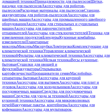
домашней техники
Принадлежности для пылесосов
Щетки,
насадки для пылесосов
Аксессуары для роботов-
пылесосов
Расходные материалы для пылесосов
Станции,
аккумуляторы для роботов-пылесосов
Аксессуары для
швейных машин
Аксессуары для промышленного швейного
оборудования
Аксессуары для стиральных и сушильных
машин
Аксессуары для пароочистителей,
отпаривателей
Аксессуары для стеклоочистителей
Техника для
измельчения продуктов
Блендеры
Кухонные комбайны,
измельчители
Планетарные
миксеры
Миксеры
Мясорубки
Ломтерезки
Комплектующие для
климатической техники
Управление климатической
техникой
Фильтры для климатической техники
Аксессуары для
климатической техники
Мелкая техника
Весы кухонные,
бытовые
Сушилки для овощей и
фруктов
Вакууматоры
Открывалки,
картофелечистки
Проращиватели семян
Маслобойки,
сепараторы бытовые
Аксессуары для крупной
техники
Аксессуары для вытяжек
Аксессуары для плит и
духовок
Аксессуары для холодильников
Аксессуары для
посудомоечных машин
Средства для посудомоечных
машин
Средства для ухода за техникой
Аксессуары для
кухонной техники
Аксессуары для микроволновых
печей
Вакуумные пакеты, контейнеры
Аксессуары для
кофемашин
Аксессуары для мультиварок,