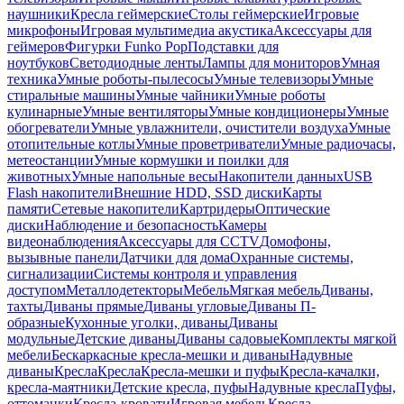
наушники
Кресла геймерские
Столы геймерские
Игровые
микрофоны
Игровая мультимедиа акустика
Аксессуары для
геймеров
Фигурки Funko Pop
Подставки для
ноутбуков
Светодиодные ленты
Лампы для мониторов
Умная
техника
Умные роботы-пылесосы
Умные телевизоры
Умные
стиральные машины
Умные чайники
Умные роботы
кулинарные
Умные вентиляторы
Умные кондиционеры
Умные
обогреватели
Умные увлажнители, очистители воздуха
Умные
отопительные котлы
Умные проветриватели
Умные радиочасы,
метеостанции
Умные кормушки и поилки для
животных
Умные напольные весы
Накопители данных
USB
Flash накопители
Внешние HDD, SSD диски
Карты
памяти
Сетевые накопители
Картридеры
Оптические
диски
Наблюдение и безопасность
Камеры
видеонаблюдения
Аксессуары для CCTV
Домофоны,
вызывные панели
Датчики для дома
Охранные системы,
сигнализации
Системы контроля и управления
доступом
Металлодетекторы
Мебель
Мягкая мебель
Диваны,
тахты
Диваны прямые
Диваны угловые
Диваны П-
образные
Кухонные уголки, диваны
Диваны
модульные
Детские диваны
Диваны садовые
Комплекты мягкой
мебели
Бескаркасные кресла-мешки и диваны
Надувные
диваны
Кресла
Кресла
Кресла-мешки и пуфы
Кресла-качалки,
кресла-маятники
Детские кресла, пуфы
Надувные кресла
Пуфы,
оттоманки
Кресла-кровати
Игровая мебель
Кресла