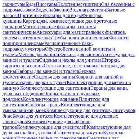
гарнитуры
Биде
Писсуары
Полотенцесушители
Спа-бассейны с
гидромассажем
Водоснабжение
Водонагреватели
Бытовые
насосы
Проточные фильтры для воды
Фильтры-
кувшины
Картриджи, комплектующие для проточных
фильтров
Магистральные фильтры, системы
сантехнические
Аксессуары для магистральных фильтров,
систем сантехнических
Трубы полипропиленовые
Фитинги
полипропиленовые
Расширительные баки,
гидроаккумуляторы
Обустройство ванной комнаты и
туалета
Мебель для ванной
Зеркала для ванной
Аксессуары для
ванной и туалета
Сиденья и чехлы для унитаза
Шторки,
карнизы для ванны
Стеклянные, пластиковые шторки для
ванны
Наборы для ванной и туалета
Зеркала
косметические
Сиденья для ванны
Коврики для ванной и
туалета
Экран-дверки в туалет
Комплектующие для мебели в
ванную
Комплектующие для сантехники
Экраны для ванн,
душевых поддонов
Опоры для ванн, душевых
поддонов
Комплектующие для ванн
Плинтусы для
сантехники
Сифоны, трапы
Комплектующие для
умывальников, моек
Комплектующие для унитазов, писсуаров,
биде
Бачки для унитазов
Комплектующие для душевых
гарнитуров
Комплектующие для сифонов,
трапов
Комплектующие для смесителей
Комплектующие для
душевых кабин, уголков
Сантехника для кухни
Кухонные
мойки
Кухонные мойки со смесителями
Смесители для