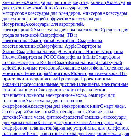
хлебопечек
Аксессуары для тостеров, сэндвичниц
Аксессуары
для кухонных комбайнов
Аксессуары для
мясорубок
Аксессуары для блендеров, миксеров
Аксессуары
для сушилок овощей и фруктов
Аксессуары для
йогуртниц
Аксессуары для аэрогрилей,
электрогрилей
Аксессуары для соковыжималок
Средства для
ухода за техникой
Смартфоны, ТВ и
электроника
Смартфоны
Смартфоны
Смартфоны
восстановленные
Смартфоны Apple
Смартфоны
Xiaomi
Смартфоны Samsung
Смартфоны Honor
Смартфоны
Huawei
Смартфоны POCO
Смартфоны Infinix
Смартфоны
Tecno
Смартфоны Realme
Смартфоны Samsung Galaxy S26
series
Кнопочные телефоны
Складные смартфоны
Телевизоры,
мониторы
Телевизоры
Мониторы
Мониторы-телевизоры
ТВ-
приставки и медиаплееры
Проекторы
Проекционные
экраны
Профессиональные дисплеи
Планшеты, электронные
книги
Планшеты
Электронные книги
Графические
планшеты
Блокноты электронные
Чехлы, бамперы для
планшетов
Аксессуары для планшетов,
смартфонов
Аксессуары для электронных книг
Смарт-часы,
аксессуары
Умные часы
Фитнес-браслеты
Умные часы
детские
Умные часы, фитнес-браслеты
Ремешки, аксессуары
для умных часов
Кабели для умных часов
Аксессуары для
смартфонов, планшетов
Зарядные устройства для телефонов,
планшетов
Чехлы, защитные стекла для телефонов
Чехлы для