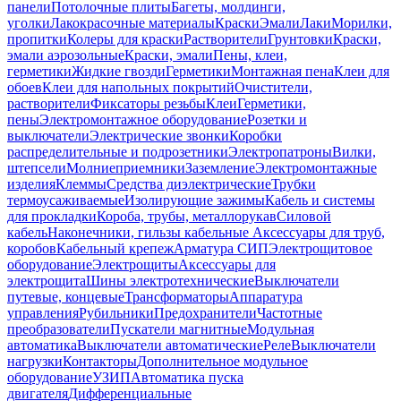
панели
Потолочные плиты
Багеты, молдинги,
уголки
Лакокрасочные материалы
Краски
Эмали
Лаки
Морилки,
пропитки
Колеры для краски
Растворители
Грунтовки
Краски,
эмали аэрозольные
Краски, эмали
Пены, клеи,
герметики
Жидкие гвозди
Герметики
Монтажная пена
Клеи для
обоев
Клеи для напольных покрытий
Очистители,
растворители
Фиксаторы резьбы
Клеи
Герметики,
пены
Электромонтажное оборудование
Розетки и
выключатели
Электрические звонки
Коробки
распределительные и подрозетники
Электропатроны
Вилки,
штепсели
Молниеприемники
Заземление
Электромонтажные
изделия
Клеммы
Средства диэлектрические
Трубки
термоусаживаемые
Изолирующие зажимы
Кабель и системы
для прокладки
Короба, трубы, металлорукав
Силовой
кабель
Наконечники, гильзы кабельные
Аксессуары для труб,
коробов
Кабельный крепеж
Арматура СИП
Электрощитовое
оборудование
Электрощиты
Аксессуары для
электрощита
Шины электротехнические
Выключатели
путевые, концевые
Трансформаторы
Аппаратура
управления
Рубильники
Предохранители
Частотные
преобразователи
Пускатели магнитные
Модульная
автоматика
Выключатели автоматические
Реле
Выключатели
нагрузки
Контакторы
Дополнительное модульное
оборудование
УЗИП
Автоматика пуска
двигателя
Дифференциальные