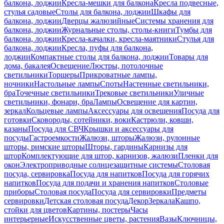
балкона, лоджии
Кресла-мешки для балкона
Кресла подвесные,
стулья садовые
Столы для балкона, лоджии
Шкафы для
балкона, лоджии
Дверцы жалюзийные
Системы хранения для
балкона, лоджии
Журнальные столы, столы-книги
Тумбы для
балкона, лоджии
Кресла-качалки, кресла-маятники
Стулья для
балкона, лоджии
Кресла, пуфы для балкона,
лоджии
Компактные столы для балкона, лоджии
Товары для
дома, бакалея
Освещение
Люстры, потолочные
светильники
Торшеры
Прикроватные лампы,
ночники
Настольные лампы
Споты
Настенные светильники,
бра
Точечные светильники
Трековые светильники
Уличные
светильники, фонари, бра
Лампы
Освещение для картин,
зеркал
Кольцевые лампы
Аксессуары для освещения
Посуда для
готовки
Сковороды, сотейники, воки
Кастрюли, ковши,
казаны
Посуда для СВЧ
Крышки и аксессуары для
посуды
Гастроемкости
Жалюзи, шторы
Жалюзи, рулонные
шторы, римские шторы
Шторы, гардины
Карнизы для
штор
Комплектующие для штор, карнизов, жалюзи
Пленки для
окон
Электроприводные солнцезащитные системы
Столовая
посуда, сервировка
Посуда для напитков
Посуда для горячих
напитков
Посуда для подачи и хранения напитков
Столовые
приборы
Столовая посуда
Посуда для сервировки
Предметы
сервировки
Детская столовая посуда
Декор
Зеркала
Кашпо,
стойки для цветов
Картины, постеры
Часы
интерьерные
Искусственные цветы, растения
Вазы
Ключницы,