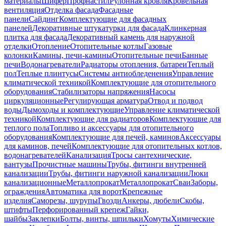
материалы
Шифер
Профнастил
Рулонная кровля
Кровельная
вентиляция
Отделка фасада
Фасадные
панели
Сайдинг
Комплектующие для фасадных
панелей
Декоративные штукатурки для фасада
Клинкерная
плитка для фасада
Декоративный камень для наружной
отделки
Отопление
Отопительные котлы
Газовые
колонки
Камины, печи-камины
Отопительные печи
Банные
печи
Водонагреватели
Радиаторы отопления, батареи
Теплый
пол
Теплые плинтусы
Системы антиобледенения
Управление
климатической техникой
Комплектующие для отопительного
оборудования
Стабилизаторы напряжения
Насосы
циркуляционные
Регулирующая арматура
Отвод и подвод
воды
Дымоходы и комплектующие
Управление климатической
техникой
Комплектующие для радиаторов
Комплектующие для
теплого пола
Топливо и аксессуары для отопительного
оборудования
Комплектующие для печей, каминов
Аксессуары
для каминов, печей
Комплектующие для отопительных котлов,
водонагревателей
Канализация
Тросы сантехнические,
вантузы
Прочистные машины
Трубы, фитинги внутренней
канализации
Трубы, фитинги наружной канализации
Люки
канализационные
Металлопрокат
Металлопрокат
Сваи
Заборы,
ограждения
Автоматика для ворот
Крепежные
изделия
Саморезы, шурупы
Гвозди
Анкеры, дюбели
Скобы,
штифты
Перфорированный крепеж
Гайки,
шайбы
Заклепки
Болты, винты, шпильки
Хомуты
Химические