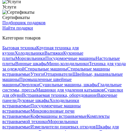
Услуги
Сертификаты
Подборщик подарков
Найти подарки
Категории товаров
Бытовая техника
Крупная техника для
кухни
Холодильники
Вытяжки
Кухонные
плиты
Морозильники
Посудомоечные машины
Настольные
плиты
Винные шкафы
Мини-холодильники
Техника для ухода
за одеждой
Стиральные машины
Стиральные машины
встраиваемые
Утюги
Отпариватели
Швейные, вышивальные
машины
Промышленные швейные
машины
Оверлоки
Сушильные машины, шкафы
Гладильные
системы, прессы
Машинки для удаления катышков
Сушилки
для обуви
Встраиваемая техника, оборудование
Варочные
панели
Духовые шкафы
Холодильники
встраиваемые
Посудомоечные машины
встраиваемые
Микроволновые печи
встраиваемые
Кофемашины встраиваемые
Комплекты
встраиваемой техники
Морозильники
встраиваемые
Измельчители пищевых отходов
Шкафы для