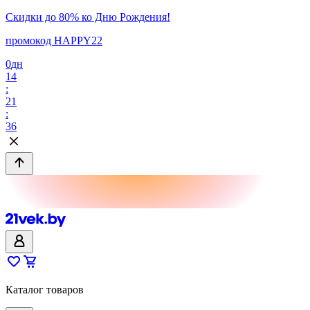
Скидки до 80% ко Дню Рождения!
промокод HAPPY22
0
дн
14
:
21
:
36
Каталог товаров