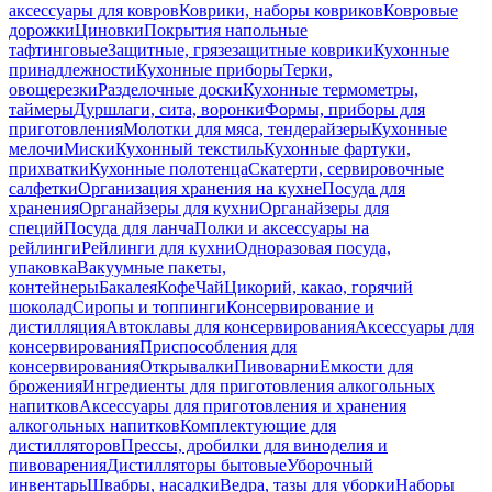
аксессуары для ковров
Коврики, наборы ковриков
Ковровые
дорожки
Циновки
Покрытия напольные
тафтинговые
Защитные, грязезащитные коврики
Кухонные
принадлежности
Кухонные приборы
Терки,
овощерезки
Разделочные доски
Кухонные термометры,
таймеры
Дуршлаги, сита, воронки
Формы, приборы для
приготовления
Молотки для мяса, тендерайзеры
Кухонные
мелочи
Миски
Кухонный текстиль
Кухонные фартуки,
прихватки
Кухонные полотенца
Скатерти, сервировочные
салфетки
Организация хранения на кухне
Посуда для
хранения
Органайзеры для кухни
Органайзеры для
специй
Посуда для ланча
Полки и аксессуары на
рейлинги
Рейлинги для кухни
Одноразовая посуда,
упаковка
Вакуумные пакеты,
контейнеры
Бакалея
Кофе
Чай
Цикорий, какао, горячий
шоколад
Сиропы и топпинги
Консервирование и
дистилляция
Автоклавы для консервирования
Аксессуары для
консервирования
Приспособления для
консервирования
Открывалки
Пивоварни
Емкости для
брожения
Ингредиенты для приготовления алкогольных
напитков
Аксессуары для приготовления и хранения
алкогольных напитков
Комплектующие для
дистилляторов
Прессы, дробилки для виноделия и
пивоварения
Дистилляторы бытовые
Уборочный
инвентарь
Швабры, насадки
Ведра, тазы для уборки
Наборы