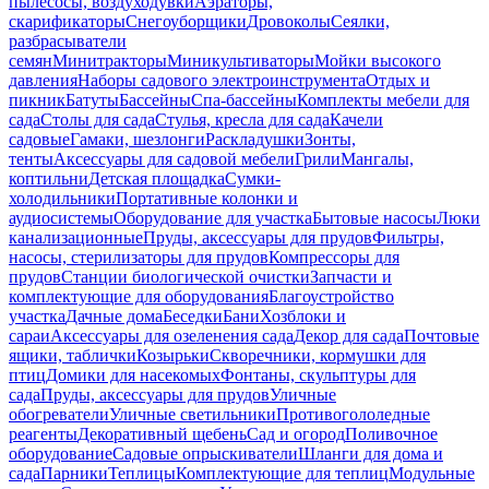
пылесосы, воздуходувки
Аэраторы,
скарификаторы
Снегоуборщики
Дровоколы
Сеялки,
разбрасыватели
семян
Минитракторы
Миникультиваторы
Мойки высокого
давления
Наборы садового электроинструмента
Отдых и
пикник
Батуты
Бассейны
Спа-бассейны
Комплекты мебели для
сада
Столы для сада
Стулья, кресла для сада
Качели
садовые
Гамаки, шезлонги
Раскладушки
Зонты,
тенты
Аксессуары для садовой мебели
Грили
Мангалы,
коптильни
Детская площадка
Сумки-
холодильники
Портативные колонки и
аудиосистемы
Оборудование для участка
Бытовые насосы
Люки
канализационные
Пруды, аксессуары для прудов
Фильтры,
насосы, стерилизаторы для прудов
Компрессоры для
прудов
Станции биологической очистки
Запчасти и
комплектующие для оборудования
Благоустройство
участка
Дачные дома
Беседки
Бани
Хозблоки и
сараи
Аксессуары для озеленения сада
Декор для сада
Почтовые
ящики, таблички
Козырьки
Скворечники, кормушки для
птиц
Домики для насекомых
Фонтаны, скульптуры для
сада
Пруды, аксессуары для прудов
Уличные
обогреватели
Уличные светильники
Противогололедные
реагенты
Декоративный щебень
Сад и огород
Поливочное
оборудование
Садовые опрыскиватели
Шланги для дома и
сада
Парники
Теплицы
Комплектующие для теплиц
Модульные