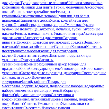
для уборки
Турки, заварочные чайники
Чайники заварочные,
кофейники
Чайники для плиты
Турки, молочники
Аксессуары
для чайников, электрочайников
Фильтры-
кувшины
Хозяйственные товары
Сушилки для белья,
прищепки
Гладильные доски
Урны, контейнеры для
мусора
Органайзеры, корзины, ящики
Туалетная бумага,
бумажные полотенца
Салфетки, мочалки, губки, мусорные
пакеты
Фольга, пленка, пакеты
Упаковочная тара
Аксессуары
для глажения
Аксессуары для стирки
Веревки,
шпагаты
Емкости, дозаторы для моющих средств
Вешалки-
плечики
Мешки хозяйственные
Сувениры
Копилки
Картины,
постеры
Фотоальбомы
Рамки для фотографий,
картин
Предметы интерьера
Шкатулки, подставки для
украшений
Статуэтки
Магниты
сувенирные
Иконы
Праздничный декор
Товары для
праздника
Елки
Аксессуары для елей новогодних
Новогодние
украшения
Светодиодные гирлянды, декорации
Светодиодные
фигуры, игрушки
Временные
татуировки
Фотобутафория
Товары для
маскарада
Подарки
Подарки, подарочные наборы
Подарочные
наборы косметики для лица и тела
Наборы для
бритья
Оформление подарков
Сантехника и
водоснабжение
Сантехника
Душевые кабины, поддоны,
двери
Ванны
Унитазы
Умывальники
Умывальники со
смесителями
Смесители
Душевые панели,