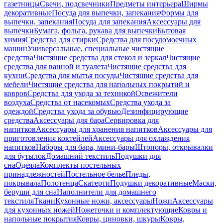
газетницы
Свечи, подсвечники
Предметы интерьера
Ширмы
декоративные
Посуда для выпечки, запекания
Формы для
выпечки, запекания
Посуда для запекания
Аксессуары для
выпечки
Бумага, фольга, рукава для выпечки
Бытовая
химия
Средства для стирки
Средства для посудомоечных
машин
Универсальные, специальные чистящие
средства
Чистящие средства для стекол и зеркал
Чистящие
средства для ванной и туалета
Чистящие средства для
кухни
Средства для мытья посуды
Чистящие средства для
мебели
Чистящие средства для напольных покрытий и
ковров
Средства для ухода за техникой
Освежители
воздуха
Средства от насекомых
Средства ухода за
одеждой
Средства ухода за обувью
Дезинфицирующие
средства
Аксессуары для бара
Сервировка для
напитков
Аксессуары для хранения напитков
Аксессуары для
приготовления коктейлей
Аксессуары для охлаждения
напитков
Наборы для бара, мини-бары
Штопоры, открывалки
для бутылок
Домашний текстиль
Подушки для
сна
Одеяла
Комплекты постельных
принадлежностей
Постельное белье
Пледы,
покрывала
Полотенца
Скатерти
Подушки декоративные
Маски,
беруши для сна
Наполнители для домашнего
текстиля
Ткани
Кухонные ножи, аксессуары
Ножи
Аксессуары
для кухонных ножей
Ножеточки и комплектующие
Ковры и
напольные покрытия
Ковры, циновки, шкуры
Ковры,