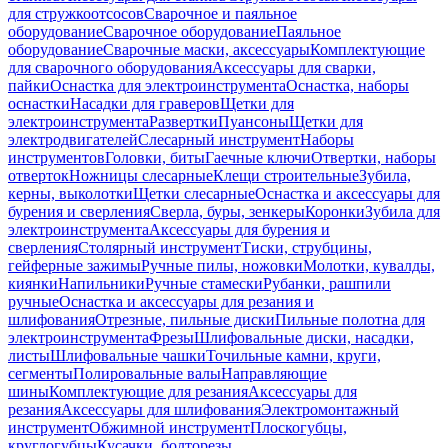
для стружкоотсосов
Сварочное и паяльное
оборудование
Сварочное оборудование
Паяльное
оборудование
Сварочные маски, аксессуары
Комплектующие
для сварочного оборудования
Аксессуары для сварки,
пайки
Оснастка для электроинструмента
Оснастка, наборы
оснастки
Насадки для граверов
Щетки для
электроинструмента
Развертки
Пуансоны
Щетки для
электродвигателей
Слесарный инструмент
Наборы
инструментов
Головки, биты
Гаечные ключи
Отвертки, наборы
отверток
Ножницы слесарные
Клещи строительные
Зубила,
керны, выколотки
Щетки слесарные
Оснастка и аксессуары для
бурения и сверления
Сверла, буры, зенкеры
Коронки
Зубила для
электроинструмента
Аксессуары для бурения и
сверления
Столярный инструмент
Тиски, струбцины,
гейферные зажимы
Ручные пилы, ножовки
Молотки, кувалды,
киянки
Напильники
Ручные стамески
Рубанки, рашпили
ручные
Оснастка и аксессуары для резания и
шлифования
Отрезные, пильные диски
Пильные полотна для
электроинструмента
Фрезы
Шлифовальные диски, насадки,
листы
Шлифовальные чашки
Точильные камни, круги,
сегменты
Полировальные валы
Направляющие
шины
Комплектующие для резания
Аксессуары для
резания
Аксессуары для шлифования
Электромонтажный
инструмент
Обжимной инструмент
Плоскогубцы,
круглогубцы
Кусачки, болторезы,