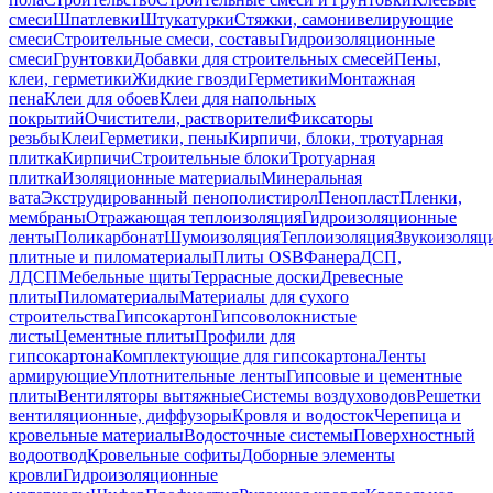
смеси
Шпатлевки
Штукатурки
Стяжки, самонивелирующие
смеси
Строительные смеси, составы
Гидроизоляционные
смеси
Грунтовки
Добавки для строительных смесей
Пены,
клеи, герметики
Жидкие гвозди
Герметики
Монтажная
пена
Клеи для обоев
Клеи для напольных
покрытий
Очистители, растворители
Фиксаторы
резьбы
Клеи
Герметики, пены
Кирпичи, блоки, тротуарная
плитка
Кирпичи
Строительные блоки
Тротуарная
плитка
Изоляционные материалы
Минеральная
вата
Экструдированный пенополистирол
Пенопласт
Пленки,
мембраны
Отражающая теплоизоляция
Гидроизоляционные
ленты
Поликарбонат
Шумоизоляция
Теплоизоляция
Звукоизоляц
плитные и пиломатериалы
Плиты OSB
Фанера
ДСП,
ЛДСП
Мебельные щиты
Террасные доски
Древесные
плиты
Пиломатериалы
Материалы для сухого
строительства
Гипсокартон
Гипсоволокнистые
листы
Цементные плиты
Профили для
гипсокартона
Комплектующие для гипсокартона
Ленты
армирующие
Уплотнительные ленты
Гипсовые и цементные
плиты
Вентиляторы вытяжные
Системы воздуховодов
Решетки
вентиляционные, диффузоры
Кровля и водосток
Черепица и
кровельные материалы
Водосточные системы
Поверхностный
водоотвод
Кровельные софиты
Доборные элементы
кровли
Гидроизоляционные