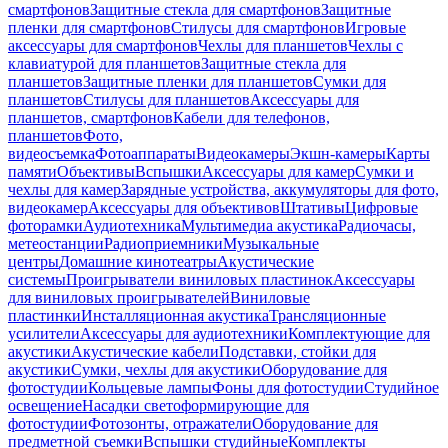
смартфонов
Защитные стекла для смартфонов
Защитные
пленки для смартфонов
Стилусы для смартфонов
Игровые
аксессуары для смартфонов
Чехлы для планшетов
Чехлы с
клавиатурой для планшетов
Защитные стекла для
планшетов
Защитные пленки для планшетов
Сумки для
планшетов
Стилусы для планшетов
Аксессуары для
планшетов, смартфонов
Кабели для телефонов,
планшетов
Фото,
видеосъемка
Фотоаппараты
Видеокамеры
Экшн-камеры
Карты
памяти
Объективы
Вспышки
Аксессуары для камер
Сумки и
чехлы для камер
Зарядные устройства, аккумуляторы для фото,
видеокамер
Аксессуары для объективов
Штативы
Цифровые
фоторамки
Аудиотехника
Мультимедиа акустика
Радиочасы,
метеостанции
Радиоприемники
Музыкальные
центры
Домашние кинотеатры
Акустические
системы
Проигрыватели виниловых пластинок
Аксессуары
для виниловых проигрывателей
Виниловые
пластинки
Инсталляционная акустика
Трансляционные
усилители
Аксессуары для аудиотехники
Комплектующие для
акустики
Акустические кабели
Подставки, стойки для
акустики
Сумки, чехлы для акустики
Оборудование для
фотостудии
Кольцевые лампы
Фоны для фотостудии
Студийное
освещение
Насадки светоформирующие для
фотостудии
Фотозонты, отражатели
Оборудование для
предметной съемки
Вспышки студийные
Комплекты