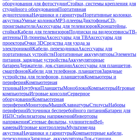
оборудования для фотостудии
Стойки, системы крепления для
студийного оборудования
Портативная
аудиотехника
Наушники и гарнитуры
Портативные колонки,
акустика
Умные колонки
MP3-плееры
Диктофоны
CD-
проигрыватели
Аксессуары для телевизоров
Кронштейны,
стойки
Кабели для телевизоров
Подписки на видеосервисы
ТВ-
антенны
ТВ-тюнеры
Аксессуары для ТВ
Аксессуары для
проектора
Очки 3D
Средства для ухода за
электроникой
Кабели, переходники
Аксессуары для
портативных устройств
Портативные аккумуляторы
Элементы
питания, зарядные устройства
Аккумуляторные
батареи
Держатели, док-станции
Аксессуары для планшетов,
смартфонов
Кабели для телефонов, планшетов
Зарядные
устройства для телефонов, планшетов
Компьютеры и
периферия
Компьютерная
техника
Ноутбуки
Планшеты
Моноблоки
Компьютеры
Игровые
компьютеры
Игровые консоли
Серверное
оборудование
Компьютерная
периферия
Мониторы
Мыши
Клавиатуры
Стилусы
Наборы
периферии
Источники бесперебойного питания
Батареи для
ИБП
Стабилизаторы напряжения
Инверторы
напряжения
Сетевые фильтры, удлинители
Веб-
камеры
Игровые контроллеры
Мультимедиа
акустика
Наушники и гарнитуры
Компьютерные кабели,
переходники
Зарядные, аккумуляторы
Док-станции,