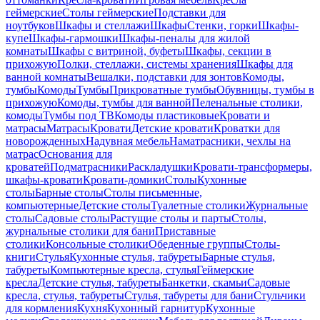
геймерские
Столы геймерские
Подставки для
ноутбуков
Шкафы и стеллажи
Шкафы
Стенки, горки
Шкафы-
купе
Шкафы-гармошки
Шкафы-пеналы для жилой
комнаты
Шкафы с витриной, буфеты
Шкафы, секции в
прихожую
Полки, стеллажи, системы хранения
Шкафы для
ванной комнаты
Вешалки, подставки для зонтов
Комоды,
тумбы
Комоды
Тумбы
Прикроватные тумбы
Обувницы, тумбы в
прихожую
Комоды, тумбы для ванной
Пеленальные столики,
комоды
Тумбы под ТВ
Комоды пластиковые
Кровати и
матрасы
Матрасы
Кровати
Детские кровати
Кроватки для
новорожденных
Надувная мебель
Наматрасники, чехлы на
матрас
Основания для
кроватей
Подматрасники
Раскладушки
Кровати-трансформеры,
шкафы-кровати
Кровати-домики
Столы
Кухонные
столы
Барные столы
Столы письменные,
компьютерные
Детские столы
Туалетные столики
Журнальные
столы
Садовые столы
Растущие столы и парты
Столы,
журнальные столики для бани
Приставные
столики
Консольные столики
Обеденные группы
Столы-
книги
Стулья
Кухонные стулья, табуреты
Барные стулья,
табуреты
Компьютерные кресла, стулья
Геймерские
кресла
Детские стулья, табуреты
Банкетки, скамьи
Садовые
кресла, стулья, табуреты
Стулья, табуреты для бани
Стульчики
для кормления
Кухня
Кухонный гарнитур
Кухонные