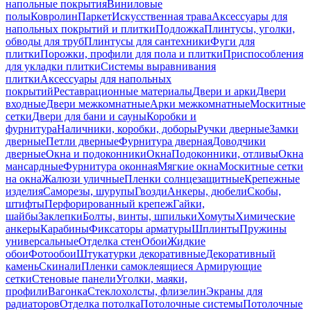
напольные покрытия
Виниловые
полы
Ковролин
Паркет
Искусственная трава
Аксессуары для
напольных покрытий и плитки
Подложка
Плинтусы, уголки,
обводы для труб
Плинтусы для сантехники
Фуги для
плитки
Порожки, профили для пола и плитки
Приспособления
для укладки плитки
Системы выравнивания
плитки
Аксессуары для напольных
покрытий
Реставрационные материалы
Двери и арки
Двери
входные
Двери межкомнатные
Арки межкомнатные
Москитные
сетки
Двери для бани и сауны
Коробки и
фурнитура
Наличники, коробки, доборы
Ручки дверные
Замки
дверные
Петли дверные
Фурнитура дверная
Доводчики
дверные
Окна и подоконники
Окна
Подоконники, отливы
Окна
мансардные
Фурнитура оконная
Мягкие окна
Москитные сетки
на окна
Жалюзи уличные
Пленки солнцезащитные
Крепежные
изделия
Саморезы, шурупы
Гвозди
Анкеры, дюбели
Скобы,
штифты
Перфорированный крепеж
Гайки,
шайбы
Заклепки
Болты, винты, шпильки
Хомуты
Химические
анкеры
Карабины
Фиксаторы арматуры
Шплинты
Пружины
универсальные
Отделка стен
Обои
Жидкие
обои
Фотообои
Штукатурки декоративные
Декоративный
камень
Скинали
Пленки самоклеящиеся
Армирующие
сетки
Стеновые панели
Уголки, маяки,
профили
Вагонка
Стеклохолсты, флизелин
Экраны для
радиаторов
Отделка потолка
Потолочные системы
Потолочные