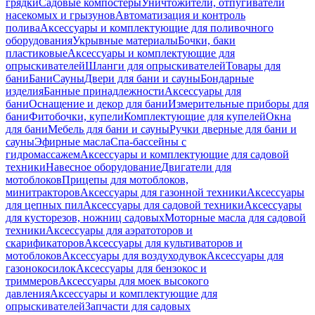
грядки
Садовые компостеры
Уничтожители, отпугиватели
насекомых и грызунов
Автоматизация и контроль
полива
Аксессуары и комплектующие для поливочного
оборудования
Укрывные материалы
Бочки, баки
пластиковые
Аксессуары и комплектующие для
опрыскивателей
Шланги для опрыскивателей
Товары для
бани
Бани
Сауны
Двери для бани и сауны
Бондарные
изделия
Банные принадлежности
Аксессуары для
бани
Оснащение и декор для бани
Измерительные приборы для
бани
Фитобочки, купели
Комплектующие для купелей
Окна
для бани
Мебель для бани и сауны
Ручки дверные для бани и
сауны
Эфирные масла
Спа-бассейны с
гидромассажем
Аксессуары и комплектующие для садовой
техники
Навесное оборудование
Двигатели для
мотоблоков
Прицепы для мотоблоков,
минитракторов
Аксессуары для газонной техники
Аксессуары
для цепных пил
Аксессуары для садовой техники
Аксессуары
для кусторезов, ножниц садовых
Моторные масла для садовой
техники
Аксессуары для аэратоторов и
скарификаторов
Аксессуары для культиваторов и
мотоблоков
Аксессуары для воздуходувок
Аксессуары для
газонокосилок
Аксессуары для бензокос и
триммеров
Аксессуары для моек высокого
давления
Аксессуары и комплектующие для
опрыскивателей
Запчасти для садовых