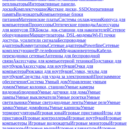
репликаторы
Интерактивные панели,
доски
Комплектующие
Жесткие диски, SSD
Оперативная
память
Видеокарты
Компьютерные блоки
питания
Материнские платы
Системы охлаждения
Корпуса для
компьютеров
Процессоры
Оптические приводы
Аксессуары
для корпусов ПК
Боксы, док-станции для накопителей
Сетевое
оборудование
Маршрутизаторы, DSL-модемы
Wi-Fi точки
доступа, усилители сигнала
Беспроводные
адаптеры
Коммутаторы
Сетевые адаптеры
Powerline
Сетевые
комплектующие
IP-телефония
Медиаконвертеры
Кабели,
переходники сетевые
Антенны для беспроводной
связи
Аксессуары для компьютерной техники
Подставки для
ноутбуков
Аксессуары для ноутбуков
Очки для
компьютера
Рюкзаки для ноутбуков
Сумки, чехлы для
ноутбуков
Средства для ухода за электроникой
Программное
обеспечение
Система Умный дом
Управление умным
домом
Умные колонки, станции
Умные камеры
видеонаблюдения
Умные датчики для дома
Умные
лампы
Умные выключатели
Умные розетки
Умные
светильники
Умные светодиодные ленты
Умные реле
Умные
замки
Умные домофоны
Умные карнизы
Умные
терморегуляторы
Игровая зона
Игровые приставки
Игры для
приставок
Игровые контроллеры
Игровые ноутбуки
Игровые
компьютеры
Игровые видеокарты
Игровые мониторы
Игровые
телевизоры
Игровые мыши
Игровые клавиатуры
Игровые