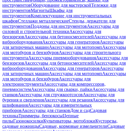
инструментов
Оборудование для мастерской
Тележки для
инструментов
Магниты
Шкафы для
инструментов
Комплектующие для инструментальных
шкафов
Стеллажи металлические
Стенды, держатели для
инструментов
Поддоны для инструментов
Аксессуары для
силовой и строительной техники
Аксессуары для
бензорезов
Аксессуары для бетоносмесителей
Аксессуары для
виброоборудования
Аксессуары для генераторов
Аксессуары
для затирочных машин
Аксессуары для мотопомп
Аксессуары
для мотобуров и бензобуров
Аксессуары для строительного
инструмента
Аксессуары пневмооборудования
Аксессуары для
бензорезов
Аксессуары для бетоносмесителей
Аксессуары для
виброоборудования
Аксессуары для генераторов
Аксессуары
для затирочных машин
Аксессуары для мотопомп
Аксессуары
для мотобуров и бензобуров
Аксессуары для
электроинструмента
Аксессуары для компрессоров,
пневмосистем
Аксессуары для сварки, пайки
Аксессуары для
станков
Аксессуары для стружкоотсосов
Аксессуары для
бурения и сверления
Аксессуары для резания
Аксессуары для
шлифования
Аксессуары для измерительных
приборов
Аксессуары для станков
Дом и сад
Садовая
техника
Триммеры, бензокосы
Цепные
пилы
Газонокосилки
Культиваторы, мотоблоки
Кусторезы,
садовые ножницы
Садовые, кормовые измельчители
Садовые