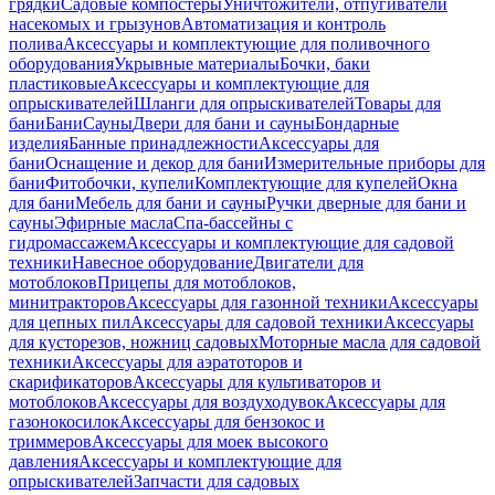
грядки
Садовые компостеры
Уничтожители, отпугиватели
насекомых и грызунов
Автоматизация и контроль
полива
Аксессуары и комплектующие для поливочного
оборудования
Укрывные материалы
Бочки, баки
пластиковые
Аксессуары и комплектующие для
опрыскивателей
Шланги для опрыскивателей
Товары для
бани
Бани
Сауны
Двери для бани и сауны
Бондарные
изделия
Банные принадлежности
Аксессуары для
бани
Оснащение и декор для бани
Измерительные приборы для
бани
Фитобочки, купели
Комплектующие для купелей
Окна
для бани
Мебель для бани и сауны
Ручки дверные для бани и
сауны
Эфирные масла
Спа-бассейны с
гидромассажем
Аксессуары и комплектующие для садовой
техники
Навесное оборудование
Двигатели для
мотоблоков
Прицепы для мотоблоков,
минитракторов
Аксессуары для газонной техники
Аксессуары
для цепных пил
Аксессуары для садовой техники
Аксессуары
для кусторезов, ножниц садовых
Моторные масла для садовой
техники
Аксессуары для аэратоторов и
скарификаторов
Аксессуары для культиваторов и
мотоблоков
Аксессуары для воздуходувок
Аксессуары для
газонокосилок
Аксессуары для бензокос и
триммеров
Аксессуары для моек высокого
давления
Аксессуары и комплектующие для
опрыскивателей
Запчасти для садовых