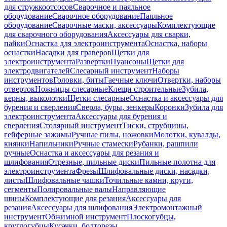
для стружкоотсосов
Сварочное и паяльное
оборудование
Сварочное оборудование
Паяльное
оборудование
Сварочные маски, аксессуары
Комплектующие
для сварочного оборудования
Аксессуары для сварки,
пайки
Оснастка для электроинструмента
Оснастка, наборы
оснастки
Насадки для граверов
Щетки для
электроинструмента
Развертки
Пуансоны
Щетки для
электродвигателей
Слесарный инструмент
Наборы
инструментов
Головки, биты
Гаечные ключи
Отвертки, наборы
отверток
Ножницы слесарные
Клещи строительные
Зубила,
керны, выколотки
Щетки слесарные
Оснастка и аксессуары для
бурения и сверления
Сверла, буры, зенкеры
Коронки
Зубила для
электроинструмента
Аксессуары для бурения и
сверления
Столярный инструмент
Тиски, струбцины,
гейферные зажимы
Ручные пилы, ножовки
Молотки, кувалды,
киянки
Напильники
Ручные стамески
Рубанки, рашпили
ручные
Оснастка и аксессуары для резания и
шлифования
Отрезные, пильные диски
Пильные полотна для
электроинструмента
Фрезы
Шлифовальные диски, насадки,
листы
Шлифовальные чашки
Точильные камни, круги,
сегменты
Полировальные валы
Направляющие
шины
Комплектующие для резания
Аксессуары для
резания
Аксессуары для шлифования
Электромонтажный
инструмент
Обжимной инструмент
Плоскогубцы,
круглогубцы
Кусачки, болторезы,