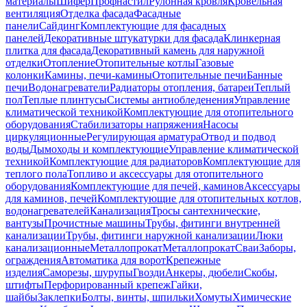
материалы
Шифер
Профнастил
Рулонная кровля
Кровельная
вентиляция
Отделка фасада
Фасадные
панели
Сайдинг
Комплектующие для фасадных
панелей
Декоративные штукатурки для фасада
Клинкерная
плитка для фасада
Декоративный камень для наружной
отделки
Отопление
Отопительные котлы
Газовые
колонки
Камины, печи-камины
Отопительные печи
Банные
печи
Водонагреватели
Радиаторы отопления, батареи
Теплый
пол
Теплые плинтусы
Системы антиобледенения
Управление
климатической техникой
Комплектующие для отопительного
оборудования
Стабилизаторы напряжения
Насосы
циркуляционные
Регулирующая арматура
Отвод и подвод
воды
Дымоходы и комплектующие
Управление климатической
техникой
Комплектующие для радиаторов
Комплектующие для
теплого пола
Топливо и аксессуары для отопительного
оборудования
Комплектующие для печей, каминов
Аксессуары
для каминов, печей
Комплектующие для отопительных котлов,
водонагревателей
Канализация
Тросы сантехнические,
вантузы
Прочистные машины
Трубы, фитинги внутренней
канализации
Трубы, фитинги наружной канализации
Люки
канализационные
Металлопрокат
Металлопрокат
Сваи
Заборы,
ограждения
Автоматика для ворот
Крепежные
изделия
Саморезы, шурупы
Гвозди
Анкеры, дюбели
Скобы,
штифты
Перфорированный крепеж
Гайки,
шайбы
Заклепки
Болты, винты, шпильки
Хомуты
Химические