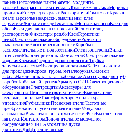
панели
Потолочные плиты
Багеты, молдинги,
уголки
Лакокрасочные материалы
Краски
Эмали
Лаки
Морилки,
пропитки
Колеры для краски
Растворители
Грунтовки
Краски,
эмали аэрозольные
Краски, эмали
Пены, клеи,
герметики
Жидкие гвозди
Герметики
Монтажная пена
Клеи для
обоев
Клеи для напольных покрытий
Очистители,
растворители
Фиксаторы резьбы
Клеи
Герметики,
пены
Электромонтажное оборудование
Розетки и
выключатели
Электрические звонки
Коробки
распределительные и подрозетники
Электропатроны
Вилки,
штепсели
Молниеприемники
Заземление
Электромонтажные
изделия
Клеммы
Средства диэлектрические
Трубки
термоусаживаемые
Изолирующие зажимы
Кабель и системы
для прокладки
Короба, трубы, металлорукав
Силовой
кабель
Наконечники, гильзы кабельные
Аксессуары для труб,
коробов
Кабельный крепеж
Арматура СИП
Электрощитовое
оборудование
Электрощиты
Аксессуары для
электрощита
Шины электротехнические
Выключатели
путевые, концевые
Трансформаторы
Аппаратура
управления
Рубильники
Предохранители
Частотные
преобразователи
Пускатели магнитные
Модульная
автоматика
Выключатели автоматические
Реле
Выключатели
нагрузки
Контакторы
Дополнительное модульное
оборудование
УЗИП
Автоматика пуска
двигателя
Дифференциальные