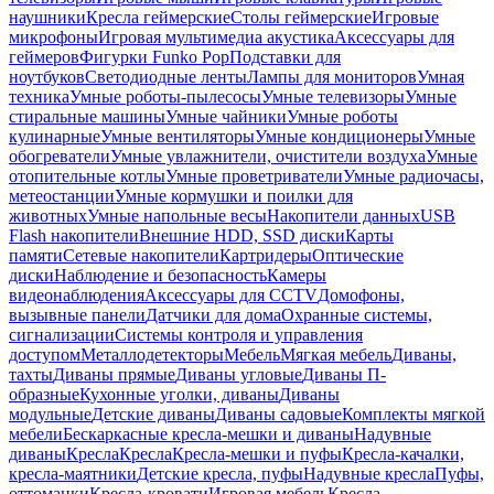
наушники
Кресла геймерские
Столы геймерские
Игровые
микрофоны
Игровая мультимедиа акустика
Аксессуары для
геймеров
Фигурки Funko Pop
Подставки для
ноутбуков
Светодиодные ленты
Лампы для мониторов
Умная
техника
Умные роботы-пылесосы
Умные телевизоры
Умные
стиральные машины
Умные чайники
Умные роботы
кулинарные
Умные вентиляторы
Умные кондиционеры
Умные
обогреватели
Умные увлажнители, очистители воздуха
Умные
отопительные котлы
Умные проветриватели
Умные радиочасы,
метеостанции
Умные кормушки и поилки для
животных
Умные напольные весы
Накопители данных
USB
Flash накопители
Внешние HDD, SSD диски
Карты
памяти
Сетевые накопители
Картридеры
Оптические
диски
Наблюдение и безопасность
Камеры
видеонаблюдения
Аксессуары для CCTV
Домофоны,
вызывные панели
Датчики для дома
Охранные системы,
сигнализации
Системы контроля и управления
доступом
Металлодетекторы
Мебель
Мягкая мебель
Диваны,
тахты
Диваны прямые
Диваны угловые
Диваны П-
образные
Кухонные уголки, диваны
Диваны
модульные
Детские диваны
Диваны садовые
Комплекты мягкой
мебели
Бескаркасные кресла-мешки и диваны
Надувные
диваны
Кресла
Кресла
Кресла-мешки и пуфы
Кресла-качалки,
кресла-маятники
Детские кресла, пуфы
Надувные кресла
Пуфы,
оттоманки
Кресла-кровати
Игровая мебель
Кресла