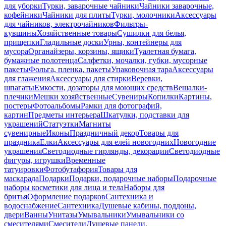
для уборки
Турки, заварочные чайники
Чайники заварочные,
кофейники
Чайники для плиты
Турки, молочники
Аксессуары
для чайников, электрочайников
Фильтры-
кувшины
Хозяйственные товары
Сушилки для белья,
прищепки
Гладильные доски
Урны, контейнеры для
мусора
Органайзеры, корзины, ящики
Туалетная бумага,
бумажные полотенца
Салфетки, мочалки, губки, мусорные
пакеты
Фольга, пленка, пакеты
Упаковочная тара
Аксессуары
для глажения
Аксессуары для стирки
Веревки,
шпагаты
Емкости, дозаторы для моющих средств
Вешалки-
плечики
Мешки хозяйственные
Сувениры
Копилки
Картины,
постеры
Фотоальбомы
Рамки для фотографий,
картин
Предметы интерьера
Шкатулки, подставки для
украшений
Статуэтки
Магниты
сувенирные
Иконы
Праздничный декор
Товары для
праздника
Елки
Аксессуары для елей новогодних
Новогодние
украшения
Светодиодные гирлянды, декорации
Светодиодные
фигуры, игрушки
Временные
татуировки
Фотобутафория
Товары для
маскарада
Подарки
Подарки, подарочные наборы
Подарочные
наборы косметики для лица и тела
Наборы для
бритья
Оформление подарков
Сантехника и
водоснабжение
Сантехника
Душевые кабины, поддоны,
двери
Ванны
Унитазы
Умывальники
Умывальники со
смесителями
Смесители
Душевые панели,