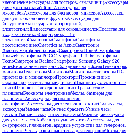
хлебопечек
Аксессуары для тостеров, сэндвичниц
Аксессуары
для кухонных комбайнов
Аксессуары для
мясорубок
Аксессуары для блендеров, миксеров
Аксессуары
для сушилок овощей и фруктов
Аксессуары для
йогуртниц
Аксессуары для аэрогрилей,
электрогрилей
Аксессуары для соковыжималок
Средства для
ухода за техникой
Смартфоны, ТВ и
электроника
Смартфоны
Смартфоны
Смартфоны
восстановленные
Смартфоны Apple
Смартфоны
Xiaomi
Смартфоны Samsung
Смартфоны Honor
Смартфоны
Huawei
Смартфоны POCO
Смартфоны Infinix
Смартфоны
Tecno
Смартфоны Realme
Смартфоны Samsung Galaxy S26
series
Кнопочные телефоны
Складные смартфоны
Телевизоры,
мониторы
Телевизоры
Мониторы
Мониторы-телевизоры
ТВ-
приставки и медиаплееры
Проекторы
Проекционные
экраны
Профессиональные дисплеи
Планшеты, электронные
книги
Планшеты
Электронные книги
Графические
планшеты
Блокноты электронные
Чехлы, бамперы для
планшетов
Аксессуары для планшетов,
смартфонов
Аксессуары для электронных книг
Смарт-часы,
аксессуары
Умные часы
Фитнес-браслеты
Умные часы
детские
Умные часы, фитнес-браслеты
Ремешки, аксессуары
для умных часов
Кабели для умных часов
Аксессуары для
смартфонов, планшетов
Зарядные устройства для телефонов,
планшетов
Чехлы, защитные стекла для телефонов
Чехлы для