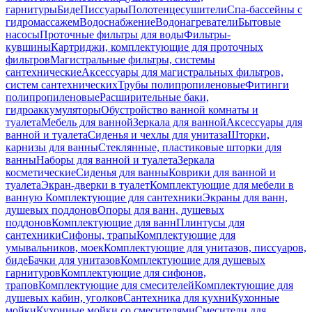
гарнитуры
Биде
Писсуары
Полотенцесушители
Спа-бассейны с
гидромассажем
Водоснабжение
Водонагреватели
Бытовые
насосы
Проточные фильтры для воды
Фильтры-
кувшины
Картриджи, комплектующие для проточных
фильтров
Магистральные фильтры, системы
сантехнические
Аксессуары для магистральных фильтров,
систем сантехнических
Трубы полипропиленовые
Фитинги
полипропиленовые
Расширительные баки,
гидроаккумуляторы
Обустройство ванной комнаты и
туалета
Мебель для ванной
Зеркала для ванной
Аксессуары для
ванной и туалета
Сиденья и чехлы для унитаза
Шторки,
карнизы для ванны
Стеклянные, пластиковые шторки для
ванны
Наборы для ванной и туалета
Зеркала
косметические
Сиденья для ванны
Коврики для ванной и
туалета
Экран-дверки в туалет
Комплектующие для мебели в
ванную
Комплектующие для сантехники
Экраны для ванн,
душевых поддонов
Опоры для ванн, душевых
поддонов
Комплектующие для ванн
Плинтусы для
сантехники
Сифоны, трапы
Комплектующие для
умывальников, моек
Комплектующие для унитазов, писсуаров,
биде
Бачки для унитазов
Комплектующие для душевых
гарнитуров
Комплектующие для сифонов,
трапов
Комплектующие для смесителей
Комплектующие для
душевых кабин, уголков
Сантехника для кухни
Кухонные
мойки
Кухонные мойки со смесителями
Смесители для