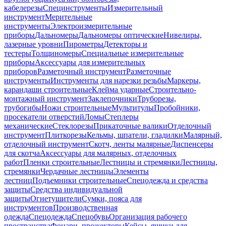
кабелерезы
Специнструменты
Измерительный
инструмент
Мерительные
инструменты
Электроизмерительные
приборы
Дальномеры
Дальномеры оптические
Нивелиры,
лазерные уровни
Пирометры
Детекторы и
тестеры
Толщиномеры
Специальные измерительные
приборы
Аксессуары для измерительных
приборов
Разметочный инструмент
Разметочные
инструменты
Инструменты для нарезки резьбы
Маркеры,
карандаши строительные
Клейма ударные
Строительно-
монтажный инструмент
Заклепочники
Труборезы,
трубогибы
Ножи строительные
Мультитулы
Пробойники,
просекатели отверстий
Ломы
Степлеры
механические
Стеклорезы
Прикаточные валики
Отделочный
инструмент
Плиткорезы
Кельмы, шпатели, гладилки
Малярный,
отделочный инструмент
Скотч, ленты малярные
Диспенсеры
для скотча
Аксессуары для малярных, отделочных
работ
Пленки строительные
Лестницы и стремянки
Лестницы,
стремянки
Чердачные лестницы
Элементы
лестниц
Подъемники строительные
Спецодежда и средства
защиты
Средства индивидуальной
защиты
Огнетушители
Сумки, пояса для
инструментов
Производственная
одежда
Спецодежда
Спецобувь
Организация рабочего
пространства
Фонари, прожекторы
Кейсы, ящики для