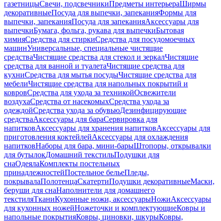
газетницы
Свечи, подсвечники
Предметы интерьера
Ширмы
декоративные
Посуда для выпечки, запекания
Формы для
выпечки, запекания
Посуда для запекания
Аксессуары для
выпечки
Бумага, фольга, рукава для выпечки
Бытовая
химия
Средства для стирки
Средства для посудомоечных
машин
Универсальные, специальные чистящие
средства
Чистящие средства для стекол и зеркал
Чистящие
средства для ванной и туалета
Чистящие средства для
кухни
Средства для мытья посуды
Чистящие средства для
мебели
Чистящие средства для напольных покрытий и
ковров
Средства для ухода за техникой
Освежители
воздуха
Средства от насекомых
Средства ухода за
одеждой
Средства ухода за обувью
Дезинфицирующие
средства
Аксессуары для бара
Сервировка для
напитков
Аксессуары для хранения напитков
Аксессуары для
приготовления коктейлей
Аксессуары для охлаждения
напитков
Наборы для бара, мини-бары
Штопоры, открывалки
для бутылок
Домашний текстиль
Подушки для
сна
Одеяла
Комплекты постельных
принадлежностей
Постельное белье
Пледы,
покрывала
Полотенца
Скатерти
Подушки декоративные
Маски,
беруши для сна
Наполнители для домашнего
текстиля
Ткани
Кухонные ножи, аксессуары
Ножи
Аксессуары
для кухонных ножей
Ножеточки и комплектующие
Ковры и
напольные покрытия
Ковры, циновки, шкуры
Ковры,