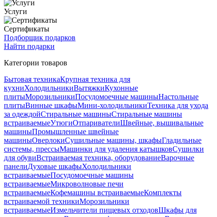
Услуги
Сертификаты
Подборщик подарков
Найти подарки
Категории товаров
Бытовая техника
Крупная техника для
кухни
Холодильники
Вытяжки
Кухонные
плиты
Морозильники
Посудомоечные машины
Настольные
плиты
Винные шкафы
Мини-холодильники
Техника для ухода
за одеждой
Стиральные машины
Стиральные машины
встраиваемые
Утюги
Отпариватели
Швейные, вышивальные
машины
Промышленные швейные
машины
Оверлоки
Сушильные машины, шкафы
Гладильные
системы, прессы
Машинки для удаления катышков
Сушилки
для обуви
Встраиваемая техника, оборудование
Варочные
панели
Духовые шкафы
Холодильники
встраиваемые
Посудомоечные машины
встраиваемые
Микроволновые печи
встраиваемые
Кофемашины встраиваемые
Комплекты
встраиваемой техники
Морозильники
встраиваемые
Измельчители пищевых отходов
Шкафы для