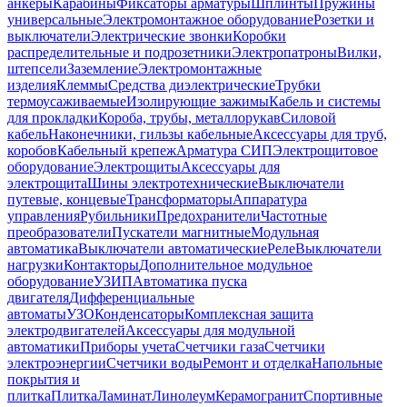
анкеры
Карабины
Фиксаторы арматуры
Шплинты
Пружины
универсальные
Электромонтажное оборудование
Розетки и
выключатели
Электрические звонки
Коробки
распределительные и подрозетники
Электропатроны
Вилки,
штепсели
Заземление
Электромонтажные
изделия
Клеммы
Средства диэлектрические
Трубки
термоусаживаемые
Изолирующие зажимы
Кабель и системы
для прокладки
Короба, трубы, металлорукав
Силовой
кабель
Наконечники, гильзы кабельные
Аксессуары для труб,
коробов
Кабельный крепеж
Арматура СИП
Электрощитовое
оборудование
Электрощиты
Аксессуары для
электрощита
Шины электротехнические
Выключатели
путевые, концевые
Трансформаторы
Аппаратура
управления
Рубильники
Предохранители
Частотные
преобразователи
Пускатели магнитные
Модульная
автоматика
Выключатели автоматические
Реле
Выключатели
нагрузки
Контакторы
Дополнительное модульное
оборудование
УЗИП
Автоматика пуска
двигателя
Дифференциальные
автоматы
УЗО
Конденсаторы
Комплексная защита
электродвигателей
Аксессуары для модульной
автоматики
Приборы учета
Счетчики газа
Счетчики
электроэнергии
Счетчики воды
Ремонт и отделка
Напольные
покрытия и
плитка
Плитка
Ламинат
Линолеум
Керамогранит
Спортивные