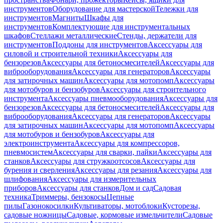
инструментов
Оборудование для мастерской
Тележки для
инструментов
Магниты
Шкафы для
инструментов
Комплектующие для инструментальных
шкафов
Стеллажи металлические
Стенды, держатели для
инструментов
Поддоны для инструментов
Аксессуары для
силовой и строительной техники
Аксессуары для
бензорезов
Аксессуары для бетоносмесителей
Аксессуары для
виброоборудования
Аксессуары для генераторов
Аксессуары
для затирочных машин
Аксессуары для мотопомп
Аксессуары
для мотобуров и бензобуров
Аксессуары для строительного
инструмента
Аксессуары пневмооборудования
Аксессуары для
бензорезов
Аксессуары для бетоносмесителей
Аксессуары для
виброоборудования
Аксессуары для генераторов
Аксессуары
для затирочных машин
Аксессуары для мотопомп
Аксессуары
для мотобуров и бензобуров
Аксессуары для
электроинструмента
Аксессуары для компрессоров,
пневмосистем
Аксессуары для сварки, пайки
Аксессуары для
станков
Аксессуары для стружкоотсосов
Аксессуары для
бурения и сверления
Аксессуары для резания
Аксессуары для
шлифования
Аксессуары для измерительных
приборов
Аксессуары для станков
Дом и сад
Садовая
техника
Триммеры, бензокосы
Цепные
пилы
Газонокосилки
Культиваторы, мотоблоки
Кусторезы,
садовые ножницы
Садовые, кормовые измельчители
Садовые