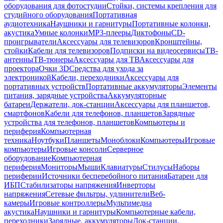
оборудования для фотостудии
Стойки, системы крепления для
студийного оборудования
Портативная
аудиотехника
Наушники и гарнитуры
Портативные колонки,
акустика
Умные колонки
MP3-плееры
Диктофоны
CD-
проигрыватели
Аксессуары для телевизоров
Кронштейны,
стойки
Кабели для телевизоров
Подписки на видеосервисы
ТВ-
антенны
ТВ-тюнеры
Аксессуары для ТВ
Аксессуары для
проектора
Очки 3D
Средства для ухода за
электроникой
Кабели, переходники
Аксессуары для
портативных устройств
Портативные аккумуляторы
Элементы
питания, зарядные устройства
Аккумуляторные
батареи
Держатели, док-станции
Аксессуары для планшетов,
смартфонов
Кабели для телефонов, планшетов
Зарядные
устройства для телефонов, планшетов
Компьютеры и
периферия
Компьютерная
техника
Ноутбуки
Планшеты
Моноблоки
Компьютеры
Игровые
компьютеры
Игровые консоли
Серверное
оборудование
Компьютерная
периферия
Мониторы
Мыши
Клавиатуры
Стилусы
Наборы
периферии
Источники бесперебойного питания
Батареи для
ИБП
Стабилизаторы напряжения
Инверторы
напряжения
Сетевые фильтры, удлинители
Веб-
камеры
Игровые контроллеры
Мультимедиа
акустика
Наушники и гарнитуры
Компьютерные кабели,
переходники
Зарядные, аккумуляторы
Док-станции,