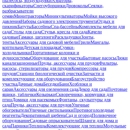
пылесосы, воздуходувки
Аэраторы,
скарификаторы
Снегоуборщики
Дровоколы
Сеялки,
разбрасыватели
семян
Минитракторы
Миникультиваторы
Мойки высокого
давления
Наборы садового электроинструмента
Отдых и
пикник
Батуты
Бассейны
Спа-бассейны
Комплекты мебели для
сада
Столы для сада
Стулья, кресла для сада
Качели
садовые
Гамаки, шезлонги
Раскладушки
Зонты,
тенты
Аксессуары для садовой мебели
Грили
Мангалы,
коптильни
Детская площадка
Сумки-
холодильники
Портативные колонки и
аудиосистемы
Оборудование для участка
Бытовые насосы
Люки
канализационные
Пруды, аксессуары для прудов
Фильтры,
насосы, стерилизаторы для прудов
Компрессоры для
прудов
Станции биологической очистки
Запчасти и
комплектующие для оборудования
Благоустройство
участка
Дачные дома
Беседки
Бани
Хозблоки и
сараи
Аксессуары для озеленения сада
Декор для сада
Почтовые
ящики, таблички
Козырьки
Скворечники, кормушки для
птиц
Домики для насекомых
Фонтаны, скульптуры для
сада
Пруды, аксессуары для прудов
Уличные
обогреватели
Уличные светильники
Противогололедные
реагенты
Декоративный щебень
Сад и огород
Поливочное
оборудование
Садовые опрыскиватели
Шланги для дома и
сада
Парники
Теплицы
Комплектующие для теплиц
Модульные