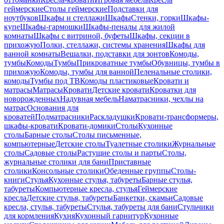
геймерские
Столы геймерские
Подставки для
ноутбуков
Шкафы и стеллажи
Шкафы
Стенки, горки
Шкафы-
купе
Шкафы-гармошки
Шкафы-пеналы для жилой
комнаты
Шкафы с витриной, буфеты
Шкафы, секции в
прихожую
Полки, стеллажи, системы хранения
Шкафы для
ванной комнаты
Вешалки, подставки для зонтов
Комоды,
тумбы
Комоды
Тумбы
Прикроватные тумбы
Обувницы, тумбы в
прихожую
Комоды, тумбы для ванной
Пеленальные столики,
комоды
Тумбы под ТВ
Комоды пластиковые
Кровати и
матрасы
Матрасы
Кровати
Детские кровати
Кроватки для
новорожденных
Надувная мебель
Наматрасники, чехлы на
матрас
Основания для
кроватей
Подматрасники
Раскладушки
Кровати-трансформеры,
шкафы-кровати
Кровати-домики
Столы
Кухонные
столы
Барные столы
Столы письменные,
компьютерные
Детские столы
Туалетные столики
Журнальные
столы
Садовые столы
Растущие столы и парты
Столы,
журнальные столики для бани
Приставные
столики
Консольные столики
Обеденные группы
Столы-
книги
Стулья
Кухонные стулья, табуреты
Барные стулья,
табуреты
Компьютерные кресла, стулья
Геймерские
кресла
Детские стулья, табуреты
Банкетки, скамьи
Садовые
кресла, стулья, табуреты
Стулья, табуреты для бани
Стульчики
для кормления
Кухня
Кухонный гарнитур
Кухонные