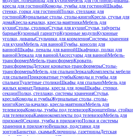
модули
Столешницы для кухни
Мебель для гостиной
Диваны,
кресла для гостиной
Комоды, тумбы для гостиной
Шкафы,
стенки, горки для гостиной
Полки, стеллажи для
гостиной
Журнальные столы, столы-книги
Кресла, стулья для
дома
Кресла-качалки, кресла-маятники
Мебель для
кухни
Столы, столики
Стулья для кухни
Стулья, табуреты
барные
Кухонный гарнитур
Кухонные модули
Кухонные
уголки, диваны
Стульчики для кормления
Системы хранения
для кухни
Мебель для ванной
Тумбы, консоли для
ванной
Шкафы, пеналы для ванной
Шкафчики, полки для
ванной
Зеркала для ванной
Аксессуары для ванной
Мебель-
трансформер
Мебель-трансформер
Кровати-
трансформеры
Детские кроватки-трансформеры
Столы-
трансформеры
Мебель для спальни
Зеркала
Комплекты мебели
для спальни
Прикроватные тумбы
Комоды и тумбы для
спальни
Туалетные столики
Шкафы для спальни
Мебель для
жилых комнат
Диваны, кресла для дома
Шкафы, стенки,
секции
Полки, стеллажи, системы хранения
Стулья,
кресла
Комоды и тумбы
Журнальные столы, столы-
книги
Кресла-качалки, кресла-маятники
Мебель для
телевизора
Комоды, тумбы под телевизор
Кронштейны, стойки
для телевизора
Каминокомплекты под телевизор
Мебель для
прихожей
Секции, тумбы в прихожую
Полки и системы
хранения в прихожую
Вешалки, подставки для
зонтов
Банкетки, скамьи
Ключницы, газетницы
Детская