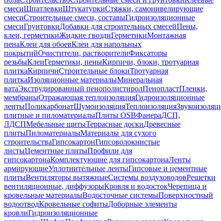
смеси
Шпатлевки
Штукатурки
Стяжки, самонивелирующие
смеси
Строительные смеси, составы
Гидроизоляционные
смеси
Грунтовки
Добавки для строительных смесей
Пены,
клеи, герметики
Жидкие гвозди
Герметики
Монтажная
пена
Клеи для обоев
Клеи для напольных
покрытий
Очистители, растворители
Фиксаторы
резьбы
Клеи
Герметики, пены
Кирпичи, блоки, тротуарная
плитка
Кирпичи
Строительные блоки
Тротуарная
плитка
Изоляционные материалы
Минеральная
вата
Экструдированный пенополистирол
Пенопласт
Пленки,
мембраны
Отражающая теплоизоляция
Гидроизоляционные
ленты
Поликарбонат
Шумоизоляция
Теплоизоляция
Звукоизоляц
плитные и пиломатериалы
Плиты OSB
Фанера
ДСП,
ЛДСП
Мебельные щиты
Террасные доски
Древесные
плиты
Пиломатериалы
Материалы для сухого
строительства
Гипсокартон
Гипсоволокнистые
листы
Цементные плиты
Профили для
гипсокартона
Комплектующие для гипсокартона
Ленты
армирующие
Уплотнительные ленты
Гипсовые и цементные
плиты
Вентиляторы вытяжные
Системы воздуховодов
Решетки
вентиляционные, диффузоры
Кровля и водосток
Черепица и
кровельные материалы
Водосточные системы
Поверхностный
водоотвод
Кровельные софиты
Доборные элементы
кровли
Гидроизоляционные