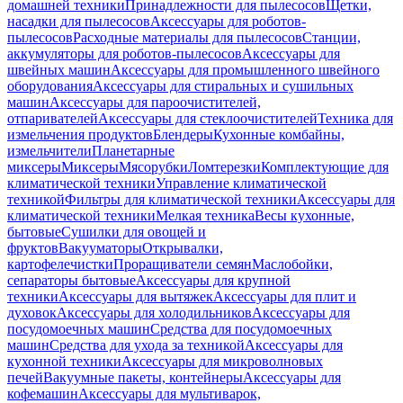
домашней техники
Принадлежности для пылесосов
Щетки,
насадки для пылесосов
Аксессуары для роботов-
пылесосов
Расходные материалы для пылесосов
Станции,
аккумуляторы для роботов-пылесосов
Аксессуары для
швейных машин
Аксессуары для промышленного швейного
оборудования
Аксессуары для стиральных и сушильных
машин
Аксессуары для пароочистителей,
отпаривателей
Аксессуары для стеклоочистителей
Техника для
измельчения продуктов
Блендеры
Кухонные комбайны,
измельчители
Планетарные
миксеры
Миксеры
Мясорубки
Ломтерезки
Комплектующие для
климатической техники
Управление климатической
техникой
Фильтры для климатической техники
Аксессуары для
климатической техники
Мелкая техника
Весы кухонные,
бытовые
Сушилки для овощей и
фруктов
Вакууматоры
Открывалки,
картофелечистки
Проращиватели семян
Маслобойки,
сепараторы бытовые
Аксессуары для крупной
техники
Аксессуары для вытяжек
Аксессуары для плит и
духовок
Аксессуары для холодильников
Аксессуары для
посудомоечных машин
Средства для посудомоечных
машин
Средства для ухода за техникой
Аксессуары для
кухонной техники
Аксессуары для микроволновых
печей
Вакуумные пакеты, контейнеры
Аксессуары для
кофемашин
Аксессуары для мультиварок,