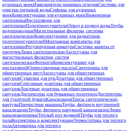
кухонных моек
Измельчители пищевых отходов
Системы для
очистки питьевой воды
Сифоны для кухонных
моек
Комплектующие для кухонных моек
Инженерная
сантехника
Инсталляции для
сантехники
Полотенцесушители
Отвод и подвод воды
Трубы
водопроводные
Магистральные фильтры, системы
сантехнические
Комплектующие для радиаторов,
полотенцесушителей
Монтажные комплекты для
сантехники
Регулирующая арматура
Системы защиты от
протечек
Люки сантехнические
Аксессуары для
магистральных фильтров, систем
сантехнических
Фитинги
Комплектующие для
инсталляций
Опрессовочные насосы
Сантехника для
общественных мест
Аксессуары для общественных
санузлов
Сушилки для рук
Дозаторы для общественных
санузлов
Сенсорные дозаторы для общественных
санузлов
Локтевые дозаторы для общественных
санузлов
Диспенсеры для бумажных полотенец
Диспенсеры
для туалетной бумаги
Канализация
Тросы сантехнические,
вантузы
Прочистные машины
Трубы, фитинги внутренней
канализации
Трубы, фитинги наружной канализации
Люки
канализационные
Теплый пол водяной
Трубы для теплого
пола
Коллекторы и комплектующие
Термостатика для теплого
пола
Автоматика для теплого
пола
Строительство
Строительные смеси и грунтовки
Клеевые