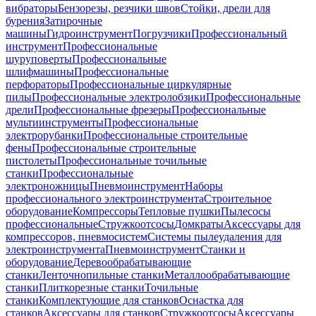
вибраторы
Бензорезы, резчики швов
Стойки, дрели для
бурения
Затирочные
машины
Гидроинструмент
Погрузчики
Профессиональный
инструмент
Профессиональные
шуруповерты
Профессиональные
шлифмашины
Профессиональные
перфораторы
Профессиональные циркулярные
пилы
Профессиональные электролобзики
Профессиональные
дрели
Профессиональные фрезеры
Профессиональные
мультиинструменты
Профессиональные
электрорубанки
Профессиональные строительные
фены
Профессиональные строительные
пистолеты
Профессиональные точильные
станки
Профессиональные
электроножницы
Пневмоинструмент
Наборы
профессионального электроинструмента
Строительное
оборудование
Компрессоры
Тепловые пушки
Пылесосы
профессиональные
Стружкоотсосы
Домкраты
Аксессуары для
компрессоров, пневмосистем
Системы пылеудаления для
электроинструмента
Пневмоинструмент
Станки и
оборудование
Деревообрабатывающие
станки
Ленточнопильные станки
Металлообрабатывающие
станки
Плиткорезные станки
Точильные
станки
Комплектующие для станков
Оснастка для
станков
Аксессуары для станков
Стружкоотсосы
Аксессуары