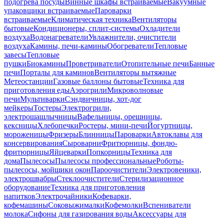
подогрева посуды
Винные шкафы встраиваемые
Вакуумные
упаковщики встраиваемые
Пароварки
встраиваемые
Климатическая техника
Вентиляторы
бытовые
Кондиционеры, сплит-системы
Охладители
воздуха
Водонагреватели
Увлажнители, очистители
воздуха
Камины, печи-камины
Обогреватели
Тепловые
завесы
Тепловые
пушки
Биокамины
Проветриватели
Отопительные печи
Банные
печи
Порталы для каминов
Вентиляторы вытяжные
Метеостанции
Газовые баллоны бытовые
Техника для
приготовления еды
Аэрогрили
Микроволновые
печи
Мультиварки
Сэндвичницы, хот-дог
мейкеры
Тостеры
Электрогрили,
электрошашлычницы
Вафельницы, орешницы,
кексницы
Хлебопечки
Ростеры, мини-печи
Йогуртницы,
мороженицы
Фризеры
Блинницы
Пароварки
Автоклавы для
консервирования
Сыроварни
Фритюрницы, фондю-
фритюрницы
Яйцеварки
Попкорницы
Техника для
дома
Пылесосы
Пылесосы профессиональные
Роботы-
пылесосы, мойщики окон
Пароочистители
Электровеники,
электрошвабры
Стеклоочистители
Стерилизационное
оборудование
Техника для приготовления
напитков
Электрочайники
Кофеварки,
кофемашины
Соковыжималки
Кофемолки
Вспениватели
молока
Сифоны для газирования воды
Аксессуары для