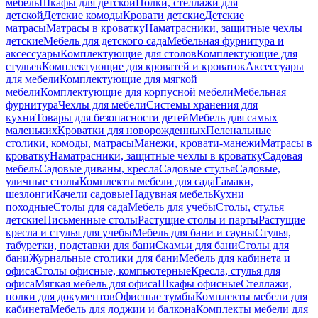
мебель
Шкафы для детской
Полки, стеллажи для
детской
Детские комоды
Кровати детские
Детские
матрасы
Матрасы в кроватку
Наматрасники, защитные чехлы
детские
Мебель для детского сада
Мебельная фурнитура и
аксессуары
Комплектующие для столов
Комплектующие для
стульев
Комплектующие для кроватей и кроваток
Аксессуары
для мебели
Комплектующие для мягкой
мебели
Комплектующие для корпусной мебели
Мебельная
фурнитура
Чехлы для мебели
Системы хранения для
кухни
Товары для безопасности детей
Мебель для самых
маленьких
Кроватки для новорожденных
Пеленальные
столики, комоды, матрасы
Манежи, кровати-манежи
Матрасы в
кроватку
Наматрасники, защитные чехлы в кроватку
Садовая
мебель
Садовые диваны, кресла
Садовые стулья
Садовые,
уличные столы
Комплекты мебели для сада
Гамаки,
шезлонги
Качели садовые
Надувная мебель
Кухни
походные
Столы для сада
Мебель для учебы
Столы, стулья
детские
Письменные столы
Растущие столы и парты
Растущие
кресла и стулья для учебы
Мебель для бани и сауны
Стулья,
табуретки, подставки для бани
Скамьи для бани
Столы для
бани
Журнальные столики для бани
Мебель для кабинета и
офиса
Столы офисные, компьютерные
Кресла, стулья для
офиса
Мягкая мебель для офиса
Шкафы офисные
Стеллажи,
полки для документов
Офисные тумбы
Комплекты мебели для
кабинета
Мебель для лоджии и балкона
Комплекты мебели для