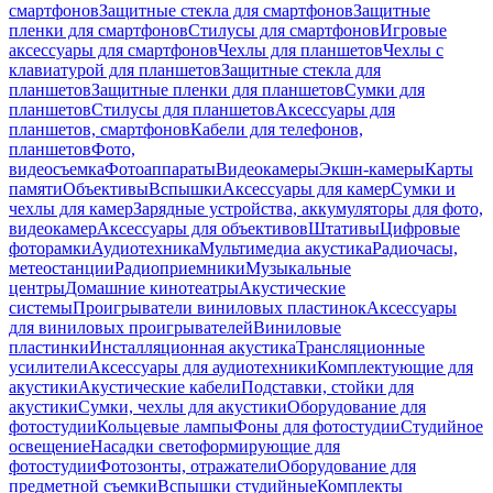
смартфонов
Защитные стекла для смартфонов
Защитные
пленки для смартфонов
Стилусы для смартфонов
Игровые
аксессуары для смартфонов
Чехлы для планшетов
Чехлы с
клавиатурой для планшетов
Защитные стекла для
планшетов
Защитные пленки для планшетов
Сумки для
планшетов
Стилусы для планшетов
Аксессуары для
планшетов, смартфонов
Кабели для телефонов,
планшетов
Фото,
видеосъемка
Фотоаппараты
Видеокамеры
Экшн-камеры
Карты
памяти
Объективы
Вспышки
Аксессуары для камер
Сумки и
чехлы для камер
Зарядные устройства, аккумуляторы для фото,
видеокамер
Аксессуары для объективов
Штативы
Цифровые
фоторамки
Аудиотехника
Мультимедиа акустика
Радиочасы,
метеостанции
Радиоприемники
Музыкальные
центры
Домашние кинотеатры
Акустические
системы
Проигрыватели виниловых пластинок
Аксессуары
для виниловых проигрывателей
Виниловые
пластинки
Инсталляционная акустика
Трансляционные
усилители
Аксессуары для аудиотехники
Комплектующие для
акустики
Акустические кабели
Подставки, стойки для
акустики
Сумки, чехлы для акустики
Оборудование для
фотостудии
Кольцевые лампы
Фоны для фотостудии
Студийное
освещение
Насадки светоформирующие для
фотостудии
Фотозонты, отражатели
Оборудование для
предметной съемки
Вспышки студийные
Комплекты