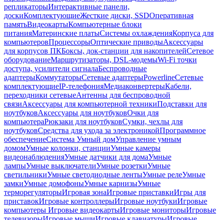
репликаторы
Интерактивные панели,
доски
Комплектующие
Жесткие диски, SSD
Оперативная
память
Видеокарты
Компьютерные блоки
питания
Материнские платы
Системы охлаждения
Корпуса для
компьютеров
Процессоры
Оптические приводы
Аксессуары
для корпусов ПК
Боксы, док-станции для накопителей
Сетевое
оборудование
Маршрутизаторы, DSL-модемы
Wi-Fi точки
доступа, усилители сигнала
Беспроводные
адаптеры
Коммутаторы
Сетевые адаптеры
Powerline
Сетевые
комплектующие
IP-телефония
Медиаконвертеры
Кабели,
переходники сетевые
Антенны для беспроводной
связи
Аксессуары для компьютерной техники
Подставки для
ноутбуков
Аксессуары для ноутбуков
Очки для
компьютера
Рюкзаки для ноутбуков
Сумки, чехлы для
ноутбуков
Средства для ухода за электроникой
Программное
обеспечение
Система Умный дом
Управление умным
домом
Умные колонки, станции
Умные камеры
видеонаблюдения
Умные датчики для дома
Умные
лампы
Умные выключатели
Умные розетки
Умные
светильники
Умные светодиодные ленты
Умные реле
Умные
замки
Умные домофоны
Умные карнизы
Умные
терморегуляторы
Игровая зона
Игровые приставки
Игры для
приставок
Игровые контроллеры
Игровые ноутбуки
Игровые
компьютеры
Игровые видеокарты
Игровые мониторы
Игровые
телевизоры
Игровые мыши
Игровые клавиатуры
Игровые