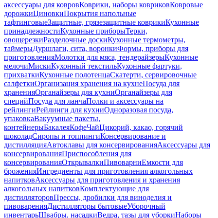
аксессуары для ковров
Коврики, наборы ковриков
Ковровые
дорожки
Циновки
Покрытия напольные
тафтинговые
Защитные, грязезащитные коврики
Кухонные
принадлежности
Кухонные приборы
Терки,
овощерезки
Разделочные доски
Кухонные термометры,
таймеры
Дуршлаги, сита, воронки
Формы, приборы для
приготовления
Молотки для мяса, тендерайзеры
Кухонные
мелочи
Миски
Кухонный текстиль
Кухонные фартуки,
прихватки
Кухонные полотенца
Скатерти, сервировочные
салфетки
Организация хранения на кухне
Посуда для
хранения
Органайзеры для кухни
Органайзеры для
специй
Посуда для ланча
Полки и аксессуары на
рейлинги
Рейлинги для кухни
Одноразовая посуда,
упаковка
Вакуумные пакеты,
контейнеры
Бакалея
Кофе
Чай
Цикорий, какао, горячий
шоколад
Сиропы и топпинги
Консервирование и
дистилляция
Автоклавы для консервирования
Аксессуары для
консервирования
Приспособления для
консервирования
Открывалки
Пивоварни
Емкости для
брожения
Ингредиенты для приготовления алкогольных
напитков
Аксессуары для приготовления и хранения
алкогольных напитков
Комплектующие для
дистилляторов
Прессы, дробилки для виноделия и
пивоварения
Дистилляторы бытовые
Уборочный
инвентарь
Швабры, насадки
Ведра, тазы для уборки
Наборы