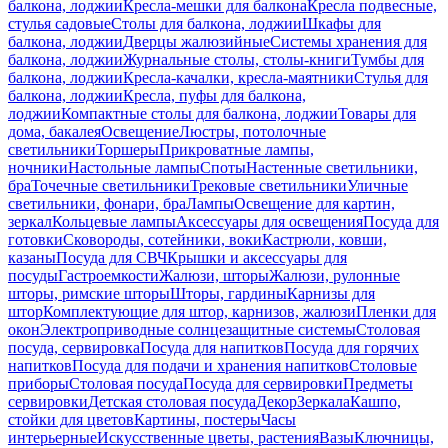
балкона, лоджии
Кресла-мешки для балкона
Кресла подвесные,
стулья садовые
Столы для балкона, лоджии
Шкафы для
балкона, лоджии
Дверцы жалюзийные
Системы хранения для
балкона, лоджии
Журнальные столы, столы-книги
Тумбы для
балкона, лоджии
Кресла-качалки, кресла-маятники
Стулья для
балкона, лоджии
Кресла, пуфы для балкона,
лоджии
Компактные столы для балкона, лоджии
Товары для
дома, бакалея
Освещение
Люстры, потолочные
светильники
Торшеры
Прикроватные лампы,
ночники
Настольные лампы
Споты
Настенные светильники,
бра
Точечные светильники
Трековые светильники
Уличные
светильники, фонари, бра
Лампы
Освещение для картин,
зеркал
Кольцевые лампы
Аксессуары для освещения
Посуда для
готовки
Сковороды, сотейники, воки
Кастрюли, ковши,
казаны
Посуда для СВЧ
Крышки и аксессуары для
посуды
Гастроемкости
Жалюзи, шторы
Жалюзи, рулонные
шторы, римские шторы
Шторы, гардины
Карнизы для
штор
Комплектующие для штор, карнизов, жалюзи
Пленки для
окон
Электроприводные солнцезащитные системы
Столовая
посуда, сервировка
Посуда для напитков
Посуда для горячих
напитков
Посуда для подачи и хранения напитков
Столовые
приборы
Столовая посуда
Посуда для сервировки
Предметы
сервировки
Детская столовая посуда
Декор
Зеркала
Кашпо,
стойки для цветов
Картины, постеры
Часы
интерьерные
Искусственные цветы, растения
Вазы
Ключницы,