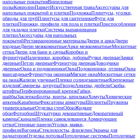
напольные покрытия
Виниловые
полы
Ковролин
Паркет
Искусственная трава
Аксессуары для
напольных покрытий и плитки
Подложка
Плинтусы, уголки,
обводы для труб
Плинтусы для сантехники
Фуги для
плитки
Порожки, профили для пола и плитки
Приспособления
для укладки плитки
Системы выравнивания
плитки
Аксессуары для напольных
покрытий
Реставрационные материалы
Двери и арки
Двери
входные
Двери межкомнатные
Арки межкомнатные
Москитные
сетки
Двери для бани и сауны
Коробки и
фурнитура
Наличники, коробки, доборы
Ручки дверные
Замки
дверные
Петли дверные
Фурнитура дверная
Доводчики
дверные
Окна и подоконники
Окна
Подоконники, отливы
Окна
мансардные
Фурнитура оконная
Мягкие окна
Москитные сетки
на окна
Жалюзи уличные
Пленки солнцезащитные
Крепежные
изделия
Саморезы, шурупы
Гвозди
Анкеры, дюбели
Скобы,
штифты
Перфорированный крепеж
Гайки,
шайбы
Заклепки
Болты, винты, шпильки
Хомуты
Химические
анкеры
Карабины
Фиксаторы арматуры
Шплинты
Пружины
универсальные
Отделка стен
Обои
Жидкие
обои
Фотообои
Штукатурки декоративные
Декоративный
камень
Скинали
Пленки самоклеящиеся
Армирующие
сетки
Стеновые панели
Уголки, маяки,
профили
Вагонка
Стеклохолсты, флизелин
Экраны для
радиаторов
Отделка потолка
Потолочные системы
Потолочные