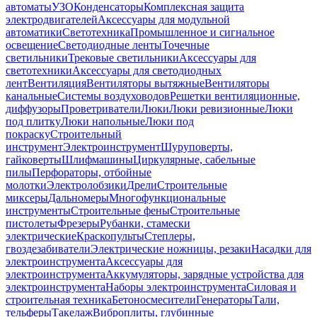
автоматы
УЗО
Конденсаторы
Комплексная защита
электродвигателей
Аксессуары для модульной
автоматики
Светотехника
Промышленное и сигнальное
освещение
Светодиодные ленты
Точечные
светильники
Трековые светильники
Аксессуары для
светотехники
Аксессуары для светодиодных
лент
Вентиляция
Вентиляторы вытяжные
Вентиляторы
канальные
Системы воздуховодов
Решетки вентиляционные,
диффузоры
Проветриватели
Люки
Люки ревизионные
Люки
под плитку
Люки напольные
Люки под
покраску
Строительный
инструмент
Электроинструмент
Шуруповерты,
гайковерты
Шлифмашины
Циркулярные, сабельные
пилы
Перфораторы, отбойные
молотки
Электролобзики
Дрели
Строительные
миксеры
Дальномеры
Многофункциональные
инструменты
Строительные фены
Строительные
пистолеты
Фрезеры
Рубанки, стамески
электрические
Краскопульты
Степлеры,
гвоздезабиватели
Электрические ножницы, резаки
Насадки для
электроинструмента
Аксессуары для
электроинструмента
Аккумуляторы, зарядные устройства для
электроинструмента
Наборы электроинструмента
Силовая и
строительная техника
Бетоносмесители
Генераторы
Тали,
тельферы
Такелаж
Виброплиты, глубинные