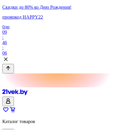
Скидки до 80% ко Дню Рождения!
промокод HAPPY22
0
дн
09
:
46
:
06
Каталог товаров