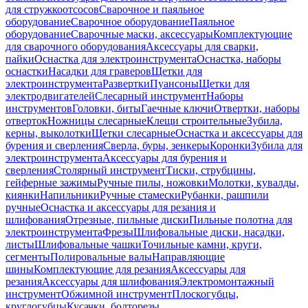
для стружкоотсосов
Сварочное и паяльное
оборудование
Сварочное оборудование
Паяльное
оборудование
Сварочные маски, аксессуары
Комплектующие
для сварочного оборудования
Аксессуары для сварки,
пайки
Оснастка для электроинструмента
Оснастка, наборы
оснастки
Насадки для граверов
Щетки для
электроинструмента
Развертки
Пуансоны
Щетки для
электродвигателей
Слесарный инструмент
Наборы
инструментов
Головки, биты
Гаечные ключи
Отвертки, наборы
отверток
Ножницы слесарные
Клещи строительные
Зубила,
керны, выколотки
Щетки слесарные
Оснастка и аксессуары для
бурения и сверления
Сверла, буры, зенкеры
Коронки
Зубила для
электроинструмента
Аксессуары для бурения и
сверления
Столярный инструмент
Тиски, струбцины,
гейферные зажимы
Ручные пилы, ножовки
Молотки, кувалды,
киянки
Напильники
Ручные стамески
Рубанки, рашпили
ручные
Оснастка и аксессуары для резания и
шлифования
Отрезные, пильные диски
Пильные полотна для
электроинструмента
Фрезы
Шлифовальные диски, насадки,
листы
Шлифовальные чашки
Точильные камни, круги,
сегменты
Полировальные валы
Направляющие
шины
Комплектующие для резания
Аксессуары для
резания
Аксессуары для шлифования
Электромонтажный
инструмент
Обжимной инструмент
Плоскогубцы,
круглогубцы
Кусачки, болторезы,