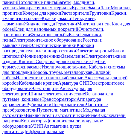
панели
Потолочные плиты
Багеты, молдинги,
уголки
Лакокрасочные материалы
Краски
Эмали
Лаки
Морилки,
пропитки
Колеры для краски
Растворители
Грунтовки
Краски,
эмали аэрозольные
Краски, эмали
Пены, клеи,
герметики
Жидкие гвозди
Герметики
Монтажная пена
Клеи для
обоев
Клеи для напольных покрытий
Очистители,
растворители
Фиксаторы резьбы
Клеи
Герметики,
пены
Электромонтажное оборудование
Розетки и
выключатели
Электрические звонки
Коробки
распределительные и подрозетники
Электропатроны
Вилки,
штепсели
Молниеприемники
Заземление
Электромонтажные
изделия
Клеммы
Средства диэлектрические
Трубки
термоусаживаемые
Изолирующие зажимы
Кабель и системы
для прокладки
Короба, трубы, металлорукав
Силовой
кабель
Наконечники, гильзы кабельные
Аксессуары для труб,
коробов
Кабельный крепеж
Арматура СИП
Электрощитовое
оборудование
Электрощиты
Аксессуары для
электрощита
Шины электротехнические
Выключатели
путевые, концевые
Трансформаторы
Аппаратура
управления
Рубильники
Предохранители
Частотные
преобразователи
Пускатели магнитные
Модульная
автоматика
Выключатели автоматические
Реле
Выключатели
нагрузки
Контакторы
Дополнительное модульное
оборудование
УЗИП
Автоматика пуска
двигателя
Дифференциальные