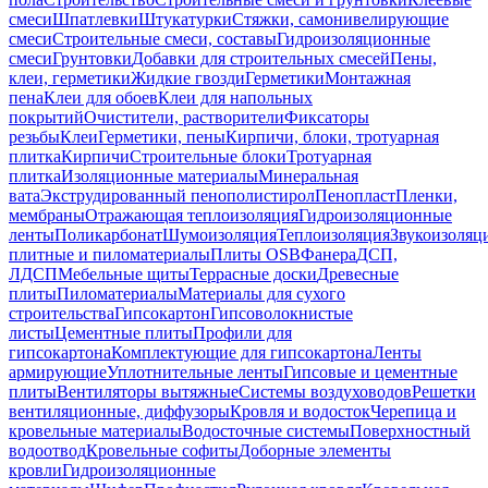
смеси
Шпатлевки
Штукатурки
Стяжки, самонивелирующие
смеси
Строительные смеси, составы
Гидроизоляционные
смеси
Грунтовки
Добавки для строительных смесей
Пены,
клеи, герметики
Жидкие гвозди
Герметики
Монтажная
пена
Клеи для обоев
Клеи для напольных
покрытий
Очистители, растворители
Фиксаторы
резьбы
Клеи
Герметики, пены
Кирпичи, блоки, тротуарная
плитка
Кирпичи
Строительные блоки
Тротуарная
плитка
Изоляционные материалы
Минеральная
вата
Экструдированный пенополистирол
Пенопласт
Пленки,
мембраны
Отражающая теплоизоляция
Гидроизоляционные
ленты
Поликарбонат
Шумоизоляция
Теплоизоляция
Звукоизоляц
плитные и пиломатериалы
Плиты OSB
Фанера
ДСП,
ЛДСП
Мебельные щиты
Террасные доски
Древесные
плиты
Пиломатериалы
Материалы для сухого
строительства
Гипсокартон
Гипсоволокнистые
листы
Цементные плиты
Профили для
гипсокартона
Комплектующие для гипсокартона
Ленты
армирующие
Уплотнительные ленты
Гипсовые и цементные
плиты
Вентиляторы вытяжные
Системы воздуховодов
Решетки
вентиляционные, диффузоры
Кровля и водосток
Черепица и
кровельные материалы
Водосточные системы
Поверхностный
водоотвод
Кровельные софиты
Доборные элементы
кровли
Гидроизоляционные