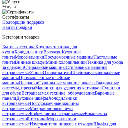
Услуги
Сертификаты
Подборщик подарков
Найти подарки
Категории товаров
Бытовая техника
Крупная техника для
кухни
Холодильники
Вытяжки
Кухонные
плиты
Морозильники
Посудомоечные машины
Настольные
плиты
Винные шкафы
Мини-холодильники
Техника для ухода
за одеждой
Стиральные машины
Стиральные машины
встраиваемые
Утюги
Отпариватели
Швейные, вышивальные
машины
Промышленные швейные
машины
Оверлоки
Сушильные машины, шкафы
Гладильные
системы, прессы
Машинки для удаления катышков
Сушилки
для обуви
Встраиваемая техника, оборудование
Варочные
панели
Духовые шкафы
Холодильники
встраиваемые
Посудомоечные машины
встраиваемые
Микроволновые печи
встраиваемые
Кофемашины встраиваемые
Комплекты
встраиваемой техники
Морозильники
встраиваемые
Измельчители пищевых отходов
Шкафы для