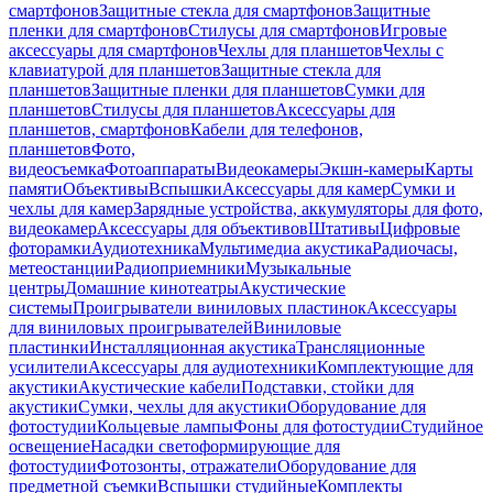
смартфонов
Защитные стекла для смартфонов
Защитные
пленки для смартфонов
Стилусы для смартфонов
Игровые
аксессуары для смартфонов
Чехлы для планшетов
Чехлы с
клавиатурой для планшетов
Защитные стекла для
планшетов
Защитные пленки для планшетов
Сумки для
планшетов
Стилусы для планшетов
Аксессуары для
планшетов, смартфонов
Кабели для телефонов,
планшетов
Фото,
видеосъемка
Фотоаппараты
Видеокамеры
Экшн-камеры
Карты
памяти
Объективы
Вспышки
Аксессуары для камер
Сумки и
чехлы для камер
Зарядные устройства, аккумуляторы для фото,
видеокамер
Аксессуары для объективов
Штативы
Цифровые
фоторамки
Аудиотехника
Мультимедиа акустика
Радиочасы,
метеостанции
Радиоприемники
Музыкальные
центры
Домашние кинотеатры
Акустические
системы
Проигрыватели виниловых пластинок
Аксессуары
для виниловых проигрывателей
Виниловые
пластинки
Инсталляционная акустика
Трансляционные
усилители
Аксессуары для аудиотехники
Комплектующие для
акустики
Акустические кабели
Подставки, стойки для
акустики
Сумки, чехлы для акустики
Оборудование для
фотостудии
Кольцевые лампы
Фоны для фотостудии
Студийное
освещение
Насадки светоформирующие для
фотостудии
Фотозонты, отражатели
Оборудование для
предметной съемки
Вспышки студийные
Комплекты