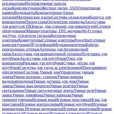
репликаторы
Интерактивные панели,
доски
Комплектующие
Жесткие диски, SSD
Оперативная
память
Видеокарты
Компьютерные блоки
питания
Материнские платы
Системы охлаждения
Корпуса для
компьютеров
Процессоры
Оптические приводы
Аксессуары
для корпусов ПК
Боксы, док-станции для накопителей
Сетевое
оборудование
Маршрутизаторы, DSL-модемы
Wi-Fi точки
доступа, усилители сигнала
Беспроводные
адаптеры
Коммутаторы
Сетевые адаптеры
Powerline
Сетевые
комплектующие
IP-телефония
Медиаконвертеры
Кабели,
переходники сетевые
Антенны для беспроводной
связи
Аксессуары для компьютерной техники
Подставки для
ноутбуков
Аксессуары для ноутбуков
Очки для
компьютера
Рюкзаки для ноутбуков
Сумки, чехлы для
ноутбуков
Средства для ухода за электроникой
Программное
обеспечение
Система Умный дом
Управление умным
домом
Умные колонки, станции
Умные камеры
видеонаблюдения
Умные датчики для дома
Умные
лампы
Умные выключатели
Умные розетки
Умные
светильники
Умные светодиодные ленты
Умные реле
Умные
замки
Умные домофоны
Умные карнизы
Умные
терморегуляторы
Игровая зона
Игровые приставки
Игры для
приставок
Игровые контроллеры
Игровые ноутбуки
Игровые
компьютеры
Игровые видеокарты
Игровые мониторы
Игровые
телевизоры
Игровые мыши
Игровые клавиатуры
Игровые