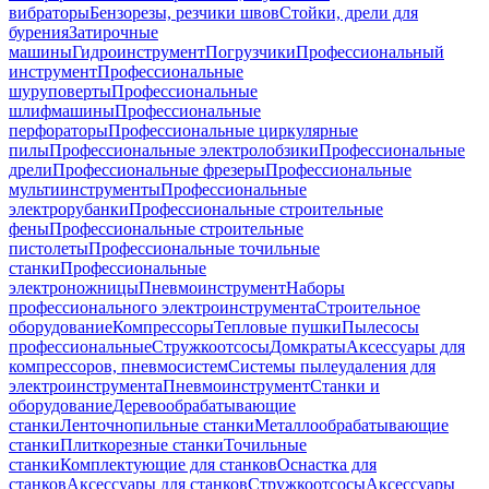
вибраторы
Бензорезы, резчики швов
Стойки, дрели для
бурения
Затирочные
машины
Гидроинструмент
Погрузчики
Профессиональный
инструмент
Профессиональные
шуруповерты
Профессиональные
шлифмашины
Профессиональные
перфораторы
Профессиональные циркулярные
пилы
Профессиональные электролобзики
Профессиональные
дрели
Профессиональные фрезеры
Профессиональные
мультиинструменты
Профессиональные
электрорубанки
Профессиональные строительные
фены
Профессиональные строительные
пистолеты
Профессиональные точильные
станки
Профессиональные
электроножницы
Пневмоинструмент
Наборы
профессионального электроинструмента
Строительное
оборудование
Компрессоры
Тепловые пушки
Пылесосы
профессиональные
Стружкоотсосы
Домкраты
Аксессуары для
компрессоров, пневмосистем
Системы пылеудаления для
электроинструмента
Пневмоинструмент
Станки и
оборудование
Деревообрабатывающие
станки
Ленточнопильные станки
Металлообрабатывающие
станки
Плиткорезные станки
Точильные
станки
Комплектующие для станков
Оснастка для
станков
Аксессуары для станков
Стружкоотсосы
Аксессуары