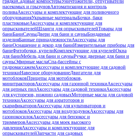
грядки
Садовые компостеры
Уничтожители, отпугиватели
насекомых и грызунов
Автоматизация и контроль
полива
Аксессуары и комплектующие для поливочного
оборудования
Укрывные материалы
Бочки, баки
пластиковые
Аксессуары и комплектующие для
опрыскивателей
Шланги для опрыскивателей
Товары для
бани
Бани
Сауны
Двери для бани и сауны
Бондарные
изделия
Банные принадлежности
Аксессуары для
бани
Оснащение и декор для бани
Измерительные приборы для
бани
Фитобочки, купели
Комплектующие для купелей
Окна
для бани
Мебель для бани и сауны
Ручки дверные для бани и
сауны
Эфирные масла
Спа-бассейны с
гидромассажем
Аксессуары и комплектующие для садовой
техники
Навесное оборудование
Двигатели для
мотоблоков
Прицепы для мотоблоков,
минитракторов
Аксессуары для газонной техники
Аксессуары
для цепных пил
Аксессуары для садовой техники
Аксессуары
для кусторезов, ножниц садовых
Моторные масла для садовой
техники
Аксессуары для аэратоторов и
скарификаторов
Аксессуары для культиваторов и
мотоблоков
Аксессуары для воздуходувок
Аксессуары для
газонокосилок
Аксессуары для бензокос и
триммеров
Аксессуары для моек высокого
давления
Аксессуары и комплектующие для
опрыскивателей
Запчасти для садовых