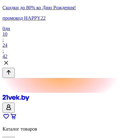
Скидки до 80% ко Дню Рождения!
промокод HAPPY22
0
дн
10
:
24
:
42
Каталог товаров