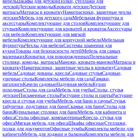
мебель
Шкафы для детской
Полки, стеллажи для
детской
Детские комоды
Кровати детские
Детские
матрасы
Матрасы в кроватку
Наматрасники, защитные чехлы
детские
Мебель для детского сада
Мебельная фурнитура и
аксессуары
Комплектующие для столов
Комплектующие для
стульев
Комплектующие для кроватей и кроваток
Аксессуары
для мебели
Комплектующие для мягкой
мебели
Комплектующие для корпусной мебели
Мебельная
фурнитура
Чехлы для мебели
Системы хранения для
кухни
Товары для безопасности детей
Мебель для самых
маленьких
Кроватки для новорожденных
Пеленальные
столики, комоды, матрасы
Манежи, кровати-манежи
Матрасы в
кроватку
Наматрасники, защитные чехлы в кроватку
Садовая
мебель
Садовые диваны, кресла
Садовые стулья
Садовые,
уличные столы
Комплекты мебели для сада
Гамаки,
шезлонги
Качели садовые
Надувная мебель
Кухни
походные
Столы для сада
Мебель для учебы
Столы, стулья
детские
Письменные столы
Растущие столы и парты
Растущие
кресла и стулья для учебы
Мебель для бани и сауны
Стулья,
табуретки, подставки для бани
Скамьи для бани
Столы для
бани
Журнальные столики для бани
Мебель для кабинета и
офиса
Столы офисные, компьютерные
Кресла, стулья для
офиса
Мягкая мебель для офиса
Шкафы офисные
Стеллажи,
полки для документов
Офисные тумбы
Комплекты мебели для
кабинета
Мебель для лоджии и балкона
Комплекты мебели для