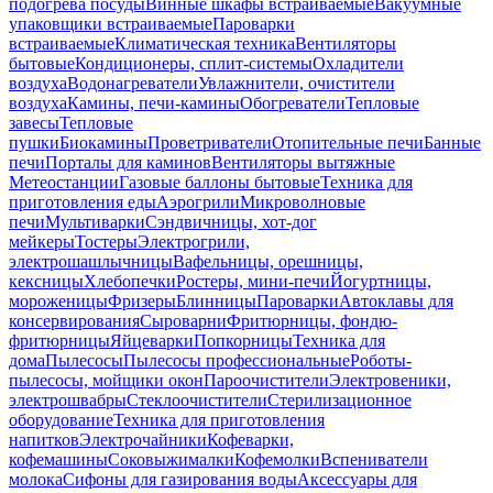
подогрева посуды
Винные шкафы встраиваемые
Вакуумные
упаковщики встраиваемые
Пароварки
встраиваемые
Климатическая техника
Вентиляторы
бытовые
Кондиционеры, сплит-системы
Охладители
воздуха
Водонагреватели
Увлажнители, очистители
воздуха
Камины, печи-камины
Обогреватели
Тепловые
завесы
Тепловые
пушки
Биокамины
Проветриватели
Отопительные печи
Банные
печи
Порталы для каминов
Вентиляторы вытяжные
Метеостанции
Газовые баллоны бытовые
Техника для
приготовления еды
Аэрогрили
Микроволновые
печи
Мультиварки
Сэндвичницы, хот-дог
мейкеры
Тостеры
Электрогрили,
электрошашлычницы
Вафельницы, орешницы,
кексницы
Хлебопечки
Ростеры, мини-печи
Йогуртницы,
мороженицы
Фризеры
Блинницы
Пароварки
Автоклавы для
консервирования
Сыроварни
Фритюрницы, фондю-
фритюрницы
Яйцеварки
Попкорницы
Техника для
дома
Пылесосы
Пылесосы профессиональные
Роботы-
пылесосы, мойщики окон
Пароочистители
Электровеники,
электрошвабры
Стеклоочистители
Стерилизационное
оборудование
Техника для приготовления
напитков
Электрочайники
Кофеварки,
кофемашины
Соковыжималки
Кофемолки
Вспениватели
молока
Сифоны для газирования воды
Аксессуары для