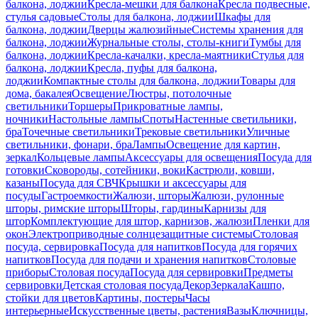
балкона, лоджии
Кресла-мешки для балкона
Кресла подвесные,
стулья садовые
Столы для балкона, лоджии
Шкафы для
балкона, лоджии
Дверцы жалюзийные
Системы хранения для
балкона, лоджии
Журнальные столы, столы-книги
Тумбы для
балкона, лоджии
Кресла-качалки, кресла-маятники
Стулья для
балкона, лоджии
Кресла, пуфы для балкона,
лоджии
Компактные столы для балкона, лоджии
Товары для
дома, бакалея
Освещение
Люстры, потолочные
светильники
Торшеры
Прикроватные лампы,
ночники
Настольные лампы
Споты
Настенные светильники,
бра
Точечные светильники
Трековые светильники
Уличные
светильники, фонари, бра
Лампы
Освещение для картин,
зеркал
Кольцевые лампы
Аксессуары для освещения
Посуда для
готовки
Сковороды, сотейники, воки
Кастрюли, ковши,
казаны
Посуда для СВЧ
Крышки и аксессуары для
посуды
Гастроемкости
Жалюзи, шторы
Жалюзи, рулонные
шторы, римские шторы
Шторы, гардины
Карнизы для
штор
Комплектующие для штор, карнизов, жалюзи
Пленки для
окон
Электроприводные солнцезащитные системы
Столовая
посуда, сервировка
Посуда для напитков
Посуда для горячих
напитков
Посуда для подачи и хранения напитков
Столовые
приборы
Столовая посуда
Посуда для сервировки
Предметы
сервировки
Детская столовая посуда
Декор
Зеркала
Кашпо,
стойки для цветов
Картины, постеры
Часы
интерьерные
Искусственные цветы, растения
Вазы
Ключницы,