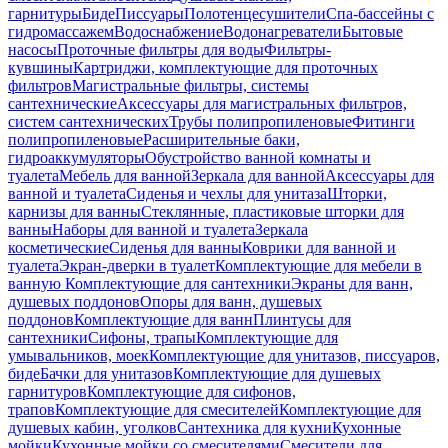
гарнитуры
Биде
Писсуары
Полотенцесушители
Спа-бассейны с
гидромассажем
Водоснабжение
Водонагреватели
Бытовые
насосы
Проточные фильтры для воды
Фильтры-
кувшины
Картриджи, комплектующие для проточных
фильтров
Магистральные фильтры, системы
сантехнические
Аксессуары для магистральных фильтров,
систем сантехнических
Трубы полипропиленовые
Фитинги
полипропиленовые
Расширительные баки,
гидроаккумуляторы
Обустройство ванной комнаты и
туалета
Мебель для ванной
Зеркала для ванной
Аксессуары для
ванной и туалета
Сиденья и чехлы для унитаза
Шторки,
карнизы для ванны
Стеклянные, пластиковые шторки для
ванны
Наборы для ванной и туалета
Зеркала
косметические
Сиденья для ванны
Коврики для ванной и
туалета
Экран-дверки в туалет
Комплектующие для мебели в
ванную
Комплектующие для сантехники
Экраны для ванн,
душевых поддонов
Опоры для ванн, душевых
поддонов
Комплектующие для ванн
Плинтусы для
сантехники
Сифоны, трапы
Комплектующие для
умывальников, моек
Комплектующие для унитазов, писсуаров,
биде
Бачки для унитазов
Комплектующие для душевых
гарнитуров
Комплектующие для сифонов,
трапов
Комплектующие для смесителей
Комплектующие для
душевых кабин, уголков
Сантехника для кухни
Кухонные
мойки
Кухонные мойки со смесителями
Смесители для