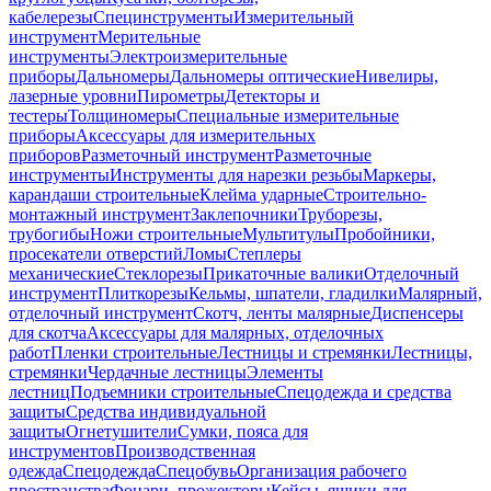
кабелерезы
Специнструменты
Измерительный
инструмент
Мерительные
инструменты
Электроизмерительные
приборы
Дальномеры
Дальномеры оптические
Нивелиры,
лазерные уровни
Пирометры
Детекторы и
тестеры
Толщиномеры
Специальные измерительные
приборы
Аксессуары для измерительных
приборов
Разметочный инструмент
Разметочные
инструменты
Инструменты для нарезки резьбы
Маркеры,
карандаши строительные
Клейма ударные
Строительно-
монтажный инструмент
Заклепочники
Труборезы,
трубогибы
Ножи строительные
Мультитулы
Пробойники,
просекатели отверстий
Ломы
Степлеры
механические
Стеклорезы
Прикаточные валики
Отделочный
инструмент
Плиткорезы
Кельмы, шпатели, гладилки
Малярный,
отделочный инструмент
Скотч, ленты малярные
Диспенсеры
для скотча
Аксессуары для малярных, отделочных
работ
Пленки строительные
Лестницы и стремянки
Лестницы,
стремянки
Чердачные лестницы
Элементы
лестниц
Подъемники строительные
Спецодежда и средства
защиты
Средства индивидуальной
защиты
Огнетушители
Сумки, пояса для
инструментов
Производственная
одежда
Спецодежда
Спецобувь
Организация рабочего
пространства
Фонари, прожекторы
Кейсы, ящики для