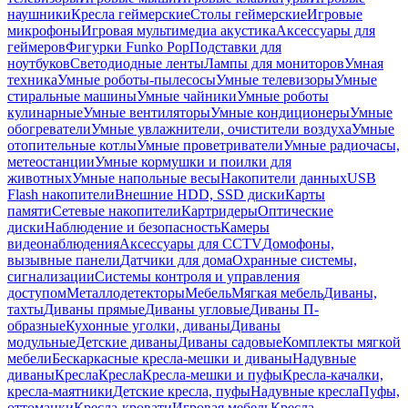
наушники
Кресла геймерские
Столы геймерские
Игровые
микрофоны
Игровая мультимедиа акустика
Аксессуары для
геймеров
Фигурки Funko Pop
Подставки для
ноутбуков
Светодиодные ленты
Лампы для мониторов
Умная
техника
Умные роботы-пылесосы
Умные телевизоры
Умные
стиральные машины
Умные чайники
Умные роботы
кулинарные
Умные вентиляторы
Умные кондиционеры
Умные
обогреватели
Умные увлажнители, очистители воздуха
Умные
отопительные котлы
Умные проветриватели
Умные радиочасы,
метеостанции
Умные кормушки и поилки для
животных
Умные напольные весы
Накопители данных
USB
Flash накопители
Внешние HDD, SSD диски
Карты
памяти
Сетевые накопители
Картридеры
Оптические
диски
Наблюдение и безопасность
Камеры
видеонаблюдения
Аксессуары для CCTV
Домофоны,
вызывные панели
Датчики для дома
Охранные системы,
сигнализации
Системы контроля и управления
доступом
Металлодетекторы
Мебель
Мягкая мебель
Диваны,
тахты
Диваны прямые
Диваны угловые
Диваны П-
образные
Кухонные уголки, диваны
Диваны
модульные
Детские диваны
Диваны садовые
Комплекты мягкой
мебели
Бескаркасные кресла-мешки и диваны
Надувные
диваны
Кресла
Кресла
Кресла-мешки и пуфы
Кресла-качалки,
кресла-маятники
Детские кресла, пуфы
Надувные кресла
Пуфы,
оттоманки
Кресла-кровати
Игровая мебель
Кресла