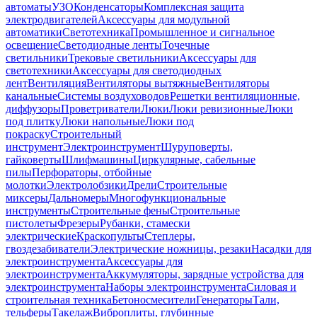
автоматы
УЗО
Конденсаторы
Комплексная защита
электродвигателей
Аксессуары для модульной
автоматики
Светотехника
Промышленное и сигнальное
освещение
Светодиодные ленты
Точечные
светильники
Трековые светильники
Аксессуары для
светотехники
Аксессуары для светодиодных
лент
Вентиляция
Вентиляторы вытяжные
Вентиляторы
канальные
Системы воздуховодов
Решетки вентиляционные,
диффузоры
Проветриватели
Люки
Люки ревизионные
Люки
под плитку
Люки напольные
Люки под
покраску
Строительный
инструмент
Электроинструмент
Шуруповерты,
гайковерты
Шлифмашины
Циркулярные, сабельные
пилы
Перфораторы, отбойные
молотки
Электролобзики
Дрели
Строительные
миксеры
Дальномеры
Многофункциональные
инструменты
Строительные фены
Строительные
пистолеты
Фрезеры
Рубанки, стамески
электрические
Краскопульты
Степлеры,
гвоздезабиватели
Электрические ножницы, резаки
Насадки для
электроинструмента
Аксессуары для
электроинструмента
Аккумуляторы, зарядные устройства для
электроинструмента
Наборы электроинструмента
Силовая и
строительная техника
Бетоносмесители
Генераторы
Тали,
тельферы
Такелаж
Виброплиты, глубинные