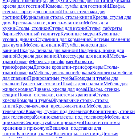
модули
Столешницы для кухни
Мебель для гостиной
Диваны,
кресла для гостиной
Комоды, тумбы для гостиной
Шкафы,
стенки, горки для гостиной
Полки, стеллажи для
гостиной
Журнальные столы, столы-книги
Кресла, стулья для
дома
Кресла-качалки, кресла-маятники
Мебель для
кухни
Столы, столики
Стулья для кухни
Стулья, табуреты
барные
Кухонный гарнитур
Кухонные модули
Кухонные
уголки, диваны
Стульчики для кормления
Системы хранения
для кухни
Мебель для ванной
Тумбы, консоли для
ванной
Шкафы, пеналы для ванной
Шкафчики, полки для
ванной
Зеркала для ванной
Аксессуары для ванной
Мебель-
трансформер
Мебель-трансформер
Кровати-
трансформеры
Детские кроватки-трансформеры
Столы-
трансформеры
Мебель для спальни
Зеркала
Комплекты мебели
для спальни
Прикроватные тумбы
Комоды и тумбы для
спальни
Туалетные столики
Шкафы для спальни
Мебель для
жилых комнат
Диваны, кресла для дома
Шкафы, стенки,
секции
Полки, стеллажи, системы хранения
Стулья,
кресла
Комоды и тумбы
Журнальные столы, столы-
книги
Кресла-качалки, кресла-маятники
Мебель для
телевизора
Комоды, тумбы под телевизор
Кронштейны, стойки
для телевизора
Каминокомплекты под телевизор
Мебель для
прихожей
Секции, тумбы в прихожую
Полки и системы
хранения в прихожую
Вешалки, подставки для
зонтов
Банкетки, скамьи
Ключницы, газетницы
Детская