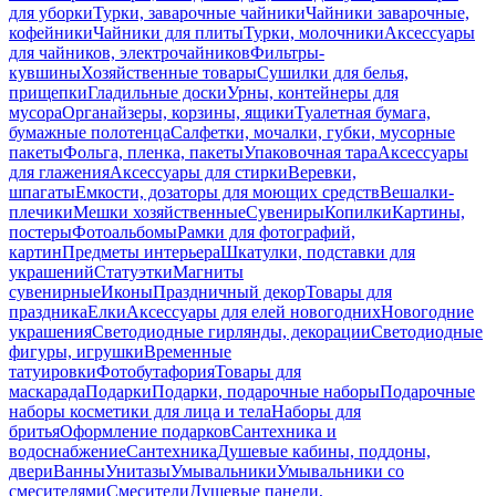
для уборки
Турки, заварочные чайники
Чайники заварочные,
кофейники
Чайники для плиты
Турки, молочники
Аксессуары
для чайников, электрочайников
Фильтры-
кувшины
Хозяйственные товары
Сушилки для белья,
прищепки
Гладильные доски
Урны, контейнеры для
мусора
Органайзеры, корзины, ящики
Туалетная бумага,
бумажные полотенца
Салфетки, мочалки, губки, мусорные
пакеты
Фольга, пленка, пакеты
Упаковочная тара
Аксессуары
для глажения
Аксессуары для стирки
Веревки,
шпагаты
Емкости, дозаторы для моющих средств
Вешалки-
плечики
Мешки хозяйственные
Сувениры
Копилки
Картины,
постеры
Фотоальбомы
Рамки для фотографий,
картин
Предметы интерьера
Шкатулки, подставки для
украшений
Статуэтки
Магниты
сувенирные
Иконы
Праздничный декор
Товары для
праздника
Елки
Аксессуары для елей новогодних
Новогодние
украшения
Светодиодные гирлянды, декорации
Светодиодные
фигуры, игрушки
Временные
татуировки
Фотобутафория
Товары для
маскарада
Подарки
Подарки, подарочные наборы
Подарочные
наборы косметики для лица и тела
Наборы для
бритья
Оформление подарков
Сантехника и
водоснабжение
Сантехника
Душевые кабины, поддоны,
двери
Ванны
Унитазы
Умывальники
Умывальники со
смесителями
Смесители
Душевые панели,