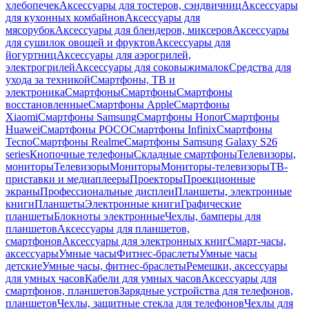
хлебопечек
Аксессуары для тостеров, сэндвичниц
Аксессуары
для кухонных комбайнов
Аксессуары для
мясорубок
Аксессуары для блендеров, миксеров
Аксессуары
для сушилок овощей и фруктов
Аксессуары для
йогуртниц
Аксессуары для аэрогрилей,
электрогрилей
Аксессуары для соковыжималок
Средства для
ухода за техникой
Смартфоны, ТВ и
электроника
Смартфоны
Смартфоны
Смартфоны
восстановленные
Смартфоны Apple
Смартфоны
Xiaomi
Смартфоны Samsung
Смартфоны Honor
Смартфоны
Huawei
Смартфоны POCO
Смартфоны Infinix
Смартфоны
Tecno
Смартфоны Realme
Смартфоны Samsung Galaxy S26
series
Кнопочные телефоны
Складные смартфоны
Телевизоры,
мониторы
Телевизоры
Мониторы
Мониторы-телевизоры
ТВ-
приставки и медиаплееры
Проекторы
Проекционные
экраны
Профессиональные дисплеи
Планшеты, электронные
книги
Планшеты
Электронные книги
Графические
планшеты
Блокноты электронные
Чехлы, бамперы для
планшетов
Аксессуары для планшетов,
смартфонов
Аксессуары для электронных книг
Смарт-часы,
аксессуары
Умные часы
Фитнес-браслеты
Умные часы
детские
Умные часы, фитнес-браслеты
Ремешки, аксессуары
для умных часов
Кабели для умных часов
Аксессуары для
смартфонов, планшетов
Зарядные устройства для телефонов,
планшетов
Чехлы, защитные стекла для телефонов
Чехлы для