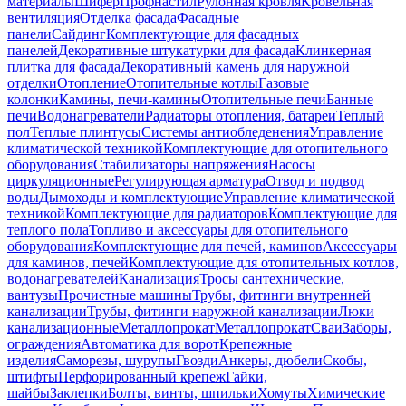
материалы
Шифер
Профнастил
Рулонная кровля
Кровельная
вентиляция
Отделка фасада
Фасадные
панели
Сайдинг
Комплектующие для фасадных
панелей
Декоративные штукатурки для фасада
Клинкерная
плитка для фасада
Декоративный камень для наружной
отделки
Отопление
Отопительные котлы
Газовые
колонки
Камины, печи-камины
Отопительные печи
Банные
печи
Водонагреватели
Радиаторы отопления, батареи
Теплый
пол
Теплые плинтусы
Системы антиобледенения
Управление
климатической техникой
Комплектующие для отопительного
оборудования
Стабилизаторы напряжения
Насосы
циркуляционные
Регулирующая арматура
Отвод и подвод
воды
Дымоходы и комплектующие
Управление климатической
техникой
Комплектующие для радиаторов
Комплектующие для
теплого пола
Топливо и аксессуары для отопительного
оборудования
Комплектующие для печей, каминов
Аксессуары
для каминов, печей
Комплектующие для отопительных котлов,
водонагревателей
Канализация
Тросы сантехнические,
вантузы
Прочистные машины
Трубы, фитинги внутренней
канализации
Трубы, фитинги наружной канализации
Люки
канализационные
Металлопрокат
Металлопрокат
Сваи
Заборы,
ограждения
Автоматика для ворот
Крепежные
изделия
Саморезы, шурупы
Гвозди
Анкеры, дюбели
Скобы,
штифты
Перфорированный крепеж
Гайки,
шайбы
Заклепки
Болты, винты, шпильки
Хомуты
Химические