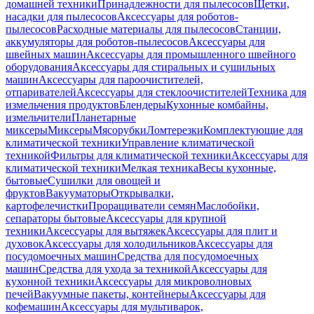
домашней техники
Принадлежности для пылесосов
Щетки,
насадки для пылесосов
Аксессуары для роботов-
пылесосов
Расходные материалы для пылесосов
Станции,
аккумуляторы для роботов-пылесосов
Аксессуары для
швейных машин
Аксессуары для промышленного швейного
оборудования
Аксессуары для стиральных и сушильных
машин
Аксессуары для пароочистителей,
отпаривателей
Аксессуары для стеклоочистителей
Техника для
измельчения продуктов
Блендеры
Кухонные комбайны,
измельчители
Планетарные
миксеры
Миксеры
Мясорубки
Ломтерезки
Комплектующие для
климатической техники
Управление климатической
техникой
Фильтры для климатической техники
Аксессуары для
климатической техники
Мелкая техника
Весы кухонные,
бытовые
Сушилки для овощей и
фруктов
Вакууматоры
Открывалки,
картофелечистки
Проращиватели семян
Маслобойки,
сепараторы бытовые
Аксессуары для крупной
техники
Аксессуары для вытяжек
Аксессуары для плит и
духовок
Аксессуары для холодильников
Аксессуары для
посудомоечных машин
Средства для посудомоечных
машин
Средства для ухода за техникой
Аксессуары для
кухонной техники
Аксессуары для микроволновых
печей
Вакуумные пакеты, контейнеры
Аксессуары для
кофемашин
Аксессуары для мультиварок,