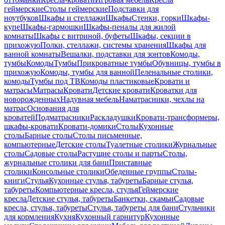
геймерские
Столы геймерские
Подставки для
ноутбуков
Шкафы и стеллажи
Шкафы
Стенки, горки
Шкафы-
купе
Шкафы-гармошки
Шкафы-пеналы для жилой
комнаты
Шкафы с витриной, буфеты
Шкафы, секции в
прихожую
Полки, стеллажи, системы хранения
Шкафы для
ванной комнаты
Вешалки, подставки для зонтов
Комоды,
тумбы
Комоды
Тумбы
Прикроватные тумбы
Обувницы, тумбы в
прихожую
Комоды, тумбы для ванной
Пеленальные столики,
комоды
Тумбы под ТВ
Комоды пластиковые
Кровати и
матрасы
Матрасы
Кровати
Детские кровати
Кроватки для
новорожденных
Надувная мебель
Наматрасники, чехлы на
матрас
Основания для
кроватей
Подматрасники
Раскладушки
Кровати-трансформеры,
шкафы-кровати
Кровати-домики
Столы
Кухонные
столы
Барные столы
Столы письменные,
компьютерные
Детские столы
Туалетные столики
Журнальные
столы
Садовые столы
Растущие столы и парты
Столы,
журнальные столики для бани
Приставные
столики
Консольные столики
Обеденные группы
Столы-
книги
Стулья
Кухонные стулья, табуреты
Барные стулья,
табуреты
Компьютерные кресла, стулья
Геймерские
кресла
Детские стулья, табуреты
Банкетки, скамьи
Садовые
кресла, стулья, табуреты
Стулья, табуреты для бани
Стульчики
для кормления
Кухня
Кухонный гарнитур
Кухонные