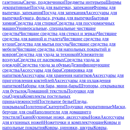
газетницы
Свечи, подсвечники
Предметы интерьера
Ширмы
декоративные
Посуда для выпечки, запекания
Формы для
выпечки, запекания
Посуда для запекания
Аксессуары для
выпечки
Бумага, фольга, рукава для выпечки
Бытовая
химия
Средства для стирки
Средства для посудомоечных
машин
Универсальные, специальные чистящие
средства
Чистящие средства для стекол и зеркал
Чистящие
средства для ванной и туалета
Чистящие средства для
кухни
Средства для мытья посуды
Чистящие средства для
мебели
Чистящие средства для напольных покрытий и
ковров
Средства для ухода за техникой
Освежители
воздуха
Средства от насекомых
Средства ухода за
одеждой
Средства ухода за обувью
Дезинфицирующие
средства
Аксессуары для бара
Сервировка для
напитков
Аксессуары для хранения напитков
Аксессуары для
приготовления коктейлей
Аксессуары для охлаждения
напитков
Наборы для бара, мини-бары
Штопоры, открывалки
для бутылок
Домашний текстиль
Подушки для
сна
Одеяла
Комплекты постельных
принадлежностей
Постельное белье
Пледы,
покрывала
Полотенца
Скатерти
Подушки декоративные
Маски,
беруши для сна
Наполнители для домашнего
текстиля
Ткани
Кухонные ножи, аксессуары
Ножи
Аксессуары
для кухонных ножей
Ножеточки и комплектующие
Ковры и
напольные покрытия
Ковры, циновки, шкуры
Ковры,