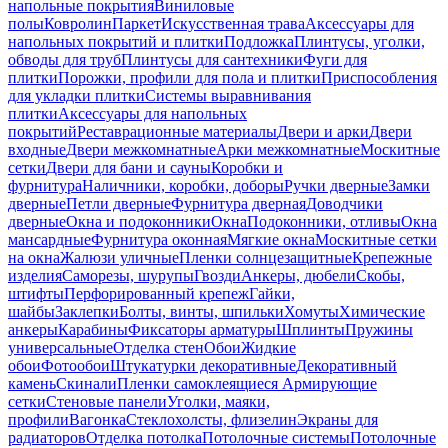
напольные покрытия
Виниловые
полы
Ковролин
Паркет
Искусственная трава
Аксессуары для
напольных покрытий и плитки
Подложка
Плинтусы, уголки,
обводы для труб
Плинтусы для сантехники
Фуги для
плитки
Порожки, профили для пола и плитки
Приспособления
для укладки плитки
Системы выравнивания
плитки
Аксессуары для напольных
покрытий
Реставрационные материалы
Двери и арки
Двери
входные
Двери межкомнатные
Арки межкомнатные
Москитные
сетки
Двери для бани и сауны
Коробки и
фурнитура
Наличники, коробки, доборы
Ручки дверные
Замки
дверные
Петли дверные
Фурнитура дверная
Доводчики
дверные
Окна и подоконники
Окна
Подоконники, отливы
Окна
мансардные
Фурнитура оконная
Мягкие окна
Москитные сетки
на окна
Жалюзи уличные
Пленки солнцезащитные
Крепежные
изделия
Саморезы, шурупы
Гвозди
Анкеры, дюбели
Скобы,
штифты
Перфорированный крепеж
Гайки,
шайбы
Заклепки
Болты, винты, шпильки
Хомуты
Химические
анкеры
Карабины
Фиксаторы арматуры
Шплинты
Пружины
универсальные
Отделка стен
Обои
Жидкие
обои
Фотообои
Штукатурки декоративные
Декоративный
камень
Скинали
Пленки самоклеящиеся
Армирующие
сетки
Стеновые панели
Уголки, маяки,
профили
Вагонка
Стеклохолсты, флизелин
Экраны для
радиаторов
Отделка потолка
Потолочные системы
Потолочные