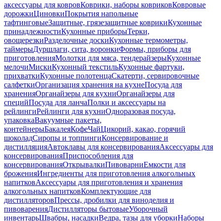
аксессуары для ковров
Коврики, наборы ковриков
Ковровые
дорожки
Циновки
Покрытия напольные
тафтинговые
Защитные, грязезащитные коврики
Кухонные
принадлежности
Кухонные приборы
Терки,
овощерезки
Разделочные доски
Кухонные термометры,
таймеры
Дуршлаги, сита, воронки
Формы, приборы для
приготовления
Молотки для мяса, тендерайзеры
Кухонные
мелочи
Миски
Кухонный текстиль
Кухонные фартуки,
прихватки
Кухонные полотенца
Скатерти, сервировочные
салфетки
Организация хранения на кухне
Посуда для
хранения
Органайзеры для кухни
Органайзеры для
специй
Посуда для ланча
Полки и аксессуары на
рейлинги
Рейлинги для кухни
Одноразовая посуда,
упаковка
Вакуумные пакеты,
контейнеры
Бакалея
Кофе
Чай
Цикорий, какао, горячий
шоколад
Сиропы и топпинги
Консервирование и
дистилляция
Автоклавы для консервирования
Аксессуары для
консервирования
Приспособления для
консервирования
Открывалки
Пивоварни
Емкости для
брожения
Ингредиенты для приготовления алкогольных
напитков
Аксессуары для приготовления и хранения
алкогольных напитков
Комплектующие для
дистилляторов
Прессы, дробилки для виноделия и
пивоварения
Дистилляторы бытовые
Уборочный
инвентарь
Швабры, насадки
Ведра, тазы для уборки
Наборы