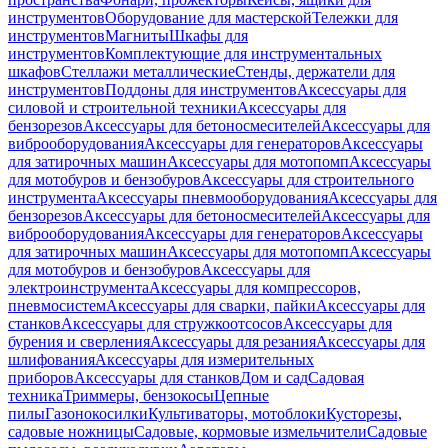
инструментов
Оборудование для мастерской
Тележки для
инструментов
Магниты
Шкафы для
инструментов
Комплектующие для инструментальных
шкафов
Стеллажи металлические
Стенды, держатели для
инструментов
Поддоны для инструментов
Аксессуары для
силовой и строительной техники
Аксессуары для
бензорезов
Аксессуары для бетоносмесителей
Аксессуары для
виброоборудования
Аксессуары для генераторов
Аксессуары
для затирочных машин
Аксессуары для мотопомп
Аксессуары
для мотобуров и бензобуров
Аксессуары для строительного
инструмента
Аксессуары пневмооборудования
Аксессуары для
бензорезов
Аксессуары для бетоносмесителей
Аксессуары для
виброоборудования
Аксессуары для генераторов
Аксессуары
для затирочных машин
Аксессуары для мотопомп
Аксессуары
для мотобуров и бензобуров
Аксессуары для
электроинструмента
Аксессуары для компрессоров,
пневмосистем
Аксессуары для сварки, пайки
Аксессуары для
станков
Аксессуары для стружкоотсосов
Аксессуары для
бурения и сверления
Аксессуары для резания
Аксессуары для
шлифования
Аксессуары для измерительных
приборов
Аксессуары для станков
Дом и сад
Садовая
техника
Триммеры, бензокосы
Цепные
пилы
Газонокосилки
Культиваторы, мотоблоки
Кусторезы,
садовые ножницы
Садовые, кормовые измельчители
Садовые