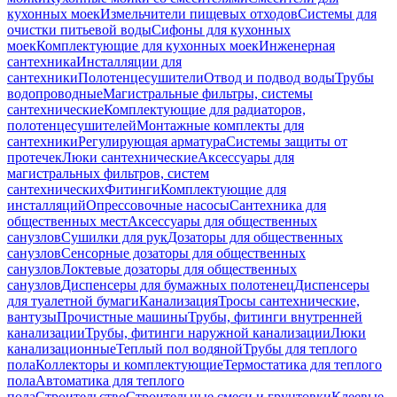
кухонных моек
Измельчители пищевых отходов
Системы для
очистки питьевой воды
Сифоны для кухонных
моек
Комплектующие для кухонных моек
Инженерная
сантехника
Инсталляции для
сантехники
Полотенцесушители
Отвод и подвод воды
Трубы
водопроводные
Магистральные фильтры, системы
сантехнические
Комплектующие для радиаторов,
полотенцесушителей
Монтажные комплекты для
сантехники
Регулирующая арматура
Системы защиты от
протечек
Люки сантехнические
Аксессуары для
магистральных фильтров, систем
сантехнических
Фитинги
Комплектующие для
инсталляций
Опрессовочные насосы
Сантехника для
общественных мест
Аксессуары для общественных
санузлов
Сушилки для рук
Дозаторы для общественных
санузлов
Сенсорные дозаторы для общественных
санузлов
Локтевые дозаторы для общественных
санузлов
Диспенсеры для бумажных полотенец
Диспенсеры
для туалетной бумаги
Канализация
Тросы сантехнические,
вантузы
Прочистные машины
Трубы, фитинги внутренней
канализации
Трубы, фитинги наружной канализации
Люки
канализационные
Теплый пол водяной
Трубы для теплого
пола
Коллекторы и комплектующие
Термостатика для теплого
пола
Автоматика для теплого
пола
Строительство
Строительные смеси и грунтовки
Клеевые