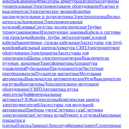
анкеры
Карабины
Фиксаторы арматуры
Шплинты
Пружины
универсальные
Электромонтажное оборудование
Розетки и
выключатели
Электрические звонки
Коробки
распределительные и подрозетники
Электропатроны
Вилки,
штепсели
Заземление
Электромонтажные
изделия
Клеммы
Средства диэлектрические
Трубки
термоусаживаемые
Изолирующие зажимы
Кабель и системы
для прокладки
Короба, трубы, металлорукав
Силовой
кабель
Наконечники, гильзы кабельные
Аксессуары для труб,
коробов
Кабельный крепеж
Арматура СИП
Электрощитовое
оборудование
Электрощиты
Аксессуары для
электрощита
Шины электротехнические
Выключатели
путевые, концевые
Трансформаторы
Аппаратура
управления
Рубильники
Предохранители
Частотные
преобразователи
Пускатели магнитные
Модульная
автоматика
Выключатели автоматические
Реле
Выключатели
нагрузки
Контакторы
Дополнительное модульное
оборудование
УЗИП
Автоматика пуска
двигателя
Дифференциальные
автоматы
УЗО
Конденсаторы
Комплексная защита
электродвигателей
Аксессуары для модульной
автоматики
Приборы учета
Счетчики газа
Счетчики
электроэнергии
Счетчики воды
Ремонт и отделка
Напольные
покрытия и
плитка
Плитка
Ламинат
Линолеум
Керамогранит
Спортивные