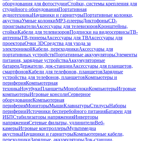
оборудования для фотостудии
Стойки, системы крепления для
студийного оборудования
Портативная
аудиотехника
Наушники и гарнитуры
Портативные колонки,
акустика
Умные колонки
MP3-плееры
Диктофоны
CD-
проигрыватели
Аксессуары для телевизоров
Кронштейны,
стойки
Кабели для телевизоров
Подписки на видеосервисы
ТВ-
антенны
ТВ-тюнеры
Аксессуары для ТВ
Аксессуары для
проектора
Очки 3D
Средства для ухода за
электроникой
Кабели, переходники
Аксессуары для
портативных устройств
Портативные аккумуляторы
Элементы
питания, зарядные устройства
Аккумуляторные
батареи
Держатели, док-станции
Аксессуары для планшетов,
смартфонов
Кабели для телефонов, планшетов
Зарядные
устройства для телефонов, планшетов
Компьютеры и
периферия
Компьютерная
техника
Ноутбуки
Планшеты
Моноблоки
Компьютеры
Игровые
компьютеры
Игровые консоли
Серверное
оборудование
Компьютерная
периферия
Мониторы
Мыши
Клавиатуры
Стилусы
Наборы
периферии
Источники бесперебойного питания
Батареи для
ИБП
Стабилизаторы напряжения
Инверторы
напряжения
Сетевые фильтры, удлинители
Веб-
камеры
Игровые контроллеры
Мультимедиа
акустика
Наушники и гарнитуры
Компьютерные кабели,
переходники
Зарядные, аккумуляторы
Док-станции,