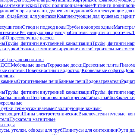
ем сантехнических
Трубы полипропиленовые
Фитинги полипроп
ддонов
Опоры для ванн, душевых поддонов
Комплектующие для 
ов, биде
Бачки для унитазов
Комплектующие для душевых гарнит
есушители
Отвод и подвод воды
Трубы водопроводные
Магистрал
антехники
Регулирующая арматура
Системы защиты от протечек
Л
ций
Опрессовочные насосы
ны
Трубы, фитинги внутренней канализации
Трубы, фитинги на
катурки
Стяжки, самонивелирующие смеси
Строительные смеси,
ки
Тротуарная плитка
ЛДСП
Мебельные щиты
Террасные доски
Древесные плиты
Пилом
ные системы
Поверхностный водоотвод
Кровельные софиты
Добо
тиляция
-камины
Отопительные печи
Банные печи
Водонагреватели
Радиат
ны
Трубы, фитинги внутренней канализации
Трубы, фитинги на
Скобы, штифты
Перфорированный крепеж
Гайки, шайбы
Заклепки
ерсальные
Трубки термоусаживаемые
Изолирующие зажимы
лектрощита
Шины электротехнические
Выключатели путевые, ко
атели
Пускатели магнитные
ки воды
усы, уголки, обводы для труб
Плинтусы для сантехники
Фуги дл