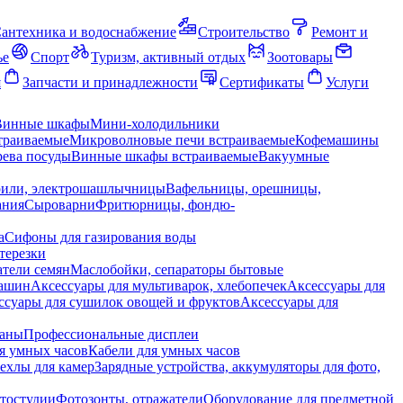
антехника и водоснабжение
Строительство
Ремонт и
ье
Спорт
Туризм, активный отдых
Зоотовары
я
Запчасти и принадлежности
Сертификаты
Услуги
Винные шкафы
Мини-холодильники
траиваемые
Микроволновые печи встраиваемые
Кофемашины
ева посуды
Винные шкафы встраиваемые
Вакуумные
рили, электрошашлычницы
Вафельницы, орешницы,
ания
Сыроварни
Фритюрницы, фондю-
а
Сифоны для газирования воды
терезки
тели семян
Маслобойки, сепараторы бытовые
машин
Аксессуары для мультиварок, хлебопечек
Аксессуары для
ссуары для сушилок овощей и фруктов
Аксессуары для
раны
Профессиональные дисплеи
я умных часов
Кабели для умных часов
ехлы для камер
Зарядные устройства, аккумуляторы для фото,
тостудии
Фотозонты, отражатели
Оборудование для предметной