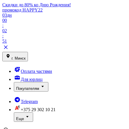
Скидки до 80% ко Дню Рождения!
промокод HAPPY22
03
дн
00
:
02
:
51
г. Минск
Оплата частями
Для юрлиц
Покупателям
Telegram
+375 29
302 10 21
Еще