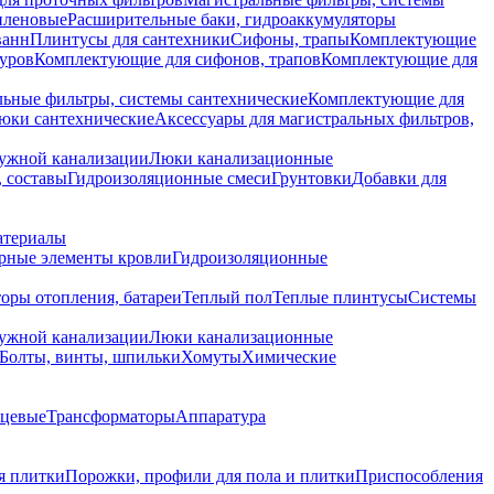
иленовые
Расширительные баки, гидроаккумуляторы
ванн
Плинтусы для сантехники
Сифоны, трапы
Комплектующие
уров
Комплектующие для сифонов, трапов
Комплектующие для
ьные фильтры, системы сантехнические
Комплектующие для
юки сантехнические
Аксессуары для магистральных фильтров,
ружной канализации
Люки канализационные
 составы
Гидроизоляционные смеси
Грунтовки
Добавки для
атериалы
рные элементы кровли
Гидроизоляционные
оры отопления, батареи
Теплый пол
Теплые плинтусы
Системы
ружной канализации
Люки канализационные
Болты, винты, шпильки
Хомуты
Химические
нцевые
Трансформаторы
Аппаратура
я плитки
Порожки, профили для пола и плитки
Приспособления