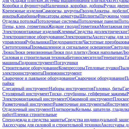
для укладки плитки
Системы выравнивания плитки
Аксессуары
Коробки и фурнитура
Наличники, коробки, доборы
Ручки дверн
Крепежные изделия
Саморезы, шурупы
Гвозди
Анкеры, дюбели
анкеры
Карабины
Фиксаторы арматуры
Шплинты
Пружины унив
Отделка потолка
Потолочные системы
Потолочные панели
Пото
Пены, клеи, герметики
Жидкие гвозди
Герметики
Монтажная пе
Электромонтажные изделия
Клеммы
Средства диэлектрические
Электрощитовое оборудование
Электрощиты
Аксессуары для э
управления
Рубильники
Предохранители
Частотные преобразов
Светотехника
Промышленное и сигнальное освещение
Светоди
Люки
Люки ревизионные
Люки под плитку
Люки напольные
Люк
Силовая и строительная техника
Бетоносмесители
Генераторы
Та
машины
Гидроинструмент
Погрузчики
Строительное оборудование
Компрессоры
Тепловые пушки
Пыле
электроинструмента
Пневмоинструмент
Сварочное и паяльное оборудование
Сварочное оборудование
П
пайки
Слесарный инструмент
Наборы инструментов
Головки, биты
Га
Столярный инструмент
Тиски, струбцины, гейферные зажимы
Р
Электромонтажный инструмент
Обжимной инструмент
Плоског
Разметочный инструмент
Разметочные инструменты
Инструмент
Отделочный инструмент
Плиткорезы
Кельмы, шпатели, гладилк
работ
Пленки строительные
Спецодежда и средства защиты
Средства индивидуальной защ
Аксессуары для силовой и строительной техники
Аксессуары дл