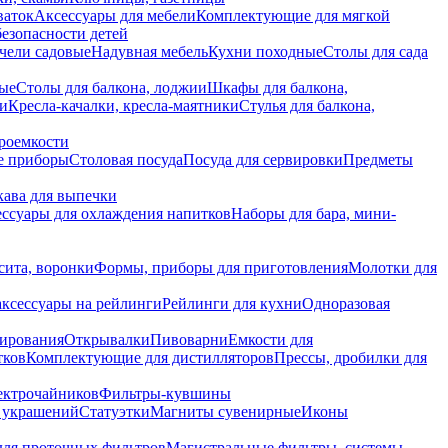
ваток
Аксессуары для мебели
Комплектующие для мягкой
безопасности детей
чели садовые
Надувная мебель
Кухни походные
Столы для сада
вые
Столы для балкона, лоджии
Шкафы для балкона,
ии
Кресла-качалки, кресла-маятники
Стулья для балкона,
роемкости
е приборы
Столовая посуда
Посуда для сервировки
Предметы
укава для выпечки
ссуары для охлаждения напитков
Наборы для бара, мини-
сита, воронки
Формы, приборы для приготовления
Молотки для
аксессуары на рейлинги
Рейлинги для кухни
Одноразовая
вирования
Открывалки
Пивоварни
Емкости для
тков
Комплектующие для дистилляторов
Прессы, дробилки для
лектрочайников
Фильтры-кувшины
я украшений
Статуэтки
Магниты сувенирные
Иконы
ля проточных фильтров
Магистральные фильтры, системы