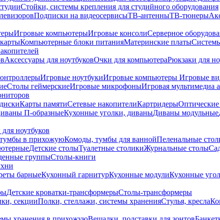
студии
Стойки, системы крепления для студийного оборудования
елевизоров
Подписки на видеосервисы
ТВ-антенны
ТВ-тюнеры
Ак
теры
Игровые компьютеры
Игровые консоли
Серверное оборудов
карты
Компьютерные блоки питания
Материнские платы
Системы
накопителей
ов
Аксессуары для ноутбуков
Очки для компьютера
Рюкзаки для но
контроллеры
Игровые ноутбуки
Игровые компьютеры
Игровые ви
ие
Столы геймерские
Игровые микрофоны
Игровая мультимедиа 
ониторов
диски
Карты памяти
Сетевые накопители
Картридеры
Оптические
иваны П-образные
Кухонные уголки, диваны
Диваны модульные
 для ноутбуков
тумбы в прихожую
Комоды, тумбы для ванной
Пеленальные стол
ьютерные
Детские столы
Туалетные столики
Журнальные столы
Са
денные группы
Столы-книги
ухни
уреты барные
Кухонный гарнитур
Кухонные модули
Кухонные угол
ры
Детские кроватки-трансформеры
Столы-трансформеры
ки, секции
Полки, стеллажи, системы хранения
Стулья, кресла
Ко
емы хранения в прихожую
Вешалки, подставки для зонтов
Банкет