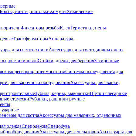
дверные
Болты, винты, шпильки
Хомуты
Химические
творители
Фиксаторы резьбы
Клеи
Герметики, пены
нцевые
Трансформаторы
Аппаратура
уары для светотехники
Аксессуары для светодиодных лент
езы, резчики швов
Стойки, дрели для бурения
Затирочные
ля компрессоров, пневмосистем
Системы пылеудаления для
ие для сварочного оборудования
Аксессуары для сварки,
щи строительные
Зубила, керны, выколотки
Щетки слесарные
чные стамески
Рубанки, рашпили ручные
енты
 ударные
енсеры для скотча
Аксессуары для малярных, отделочных
ная одежда
Спецодежда
Спецобувь
виброоборудования
Аксессуары для генераторов
Аксессуары для