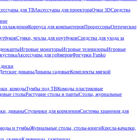
сессуары для ТВ
Аксессуары для проектора
Очки 3D
Средства
ание
 охлаждения
Корпуса для компьютеров
Процессоры
Оптические
утбуков
Сумки, чехлы для ноутбуков
Средства для ухода за
деокарты
Игровые мониторы
Игровые телевизоры
Игровые
акустика
Аксессуары для геймеров
Фигурки Funko
 диски
Детские диваны
Диваны садовые
Комплекты мягкой
ики, комоды
Тумбы под ТВ
Комоды пластиковые
довые столы
Растущие столы и парты
Столы, журнальные
ки, диваны
Стульчики для кормления
Системы хранения для
моды и тумбы
Журнальные столы, столы-книги
Кресла-качалки,
ки, скамьи
Ключницы, газетницы