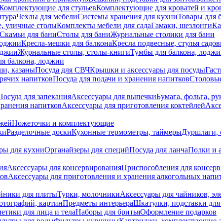
Комплектующие для стульев
Комплектующие для кроватей и кро
итура
Чехлы для мебели
Системы хранения для кухни
Товары для 
, уличные столы
Комплекты мебели для сада
Гамаки, шезлонги
Ка
Скамьи для бани
Столы для бани
Журнальные столики для бани
лоджии
Кресла-мешки для балкона
Кресла подвесные, стулья садо
оджии
Журнальные столы, столы-книги
Тумбы для балкона, лодж
я балкона, лоджии
ши, казаны
Посуда для СВЧ
Крышки и аксессуары для посуды
Гаст
орячих напитков
Посуда для подачи и хранения напитков
Столовы
Посуда для запекания
Аксессуары для выпечки
Бумага, фольга, р
хранения напитков
Аксессуары для приготовления коктейлей
Аксе
ожей
Ножеточки и комплектующие
ки
Разделочные доски
Кухонные термометры, таймеры
Дуршлаги, 
ры для кухни
Органайзеры для специй
Посуда для ланча
Полки и 
ия
Аксессуары для консервирования
Приспособления для консер
ков
Аксессуары для приготовления и хранения алкогольных напи
йники для плиты
Турки, молочники
Аксессуары для чайников, э
отографий, картин
Предметы интерьера
Шкатулки, подставки дл
етики для лица и тела
Наборы для бритья
Оформление подарков
льтры для воды
Фильтры-кувшины
Картриджи, комплектующие д