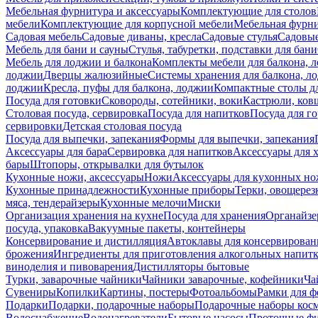
Мебельная фурнитура и аксессуары
Комплектующие для столов
мебели
Комплектующие для корпусной мебели
Мебельная фурн
Садовая мебель
Садовые диваны, кресла
Садовые стулья
Садовые
Мебель для бани и сауны
Стулья, табуретки, подставки для бани
Мебель для лоджии и балкона
Комплекты мебели для балкона, 
лоджии
Дверцы жалюзийные
Системы хранения для балкона, л
лоджии
Кресла, пуфы для балкона, лоджии
Компактные столы дл
Посуда для готовки
Сковороды, сотейники, воки
Кастрюли, ков
Столовая посуда, сервировка
Посуда для напитков
Посуда для г
сервировки
Детская столовая посуда
Посуда для выпечки, запекания
Формы для выпечки, запекания
Аксессуары для бара
Сервировка для напитков
Аксессуары для 
бары
Штопоры, открывалки для бутылок
Кухонные ножи, аксессуары
Ножи
Аксессуары для кухонных н
Кухонные принадлежности
Кухонные приборы
Терки, овощерез
мяса, тендерайзеры
Кухонные мелочи
Миски
Организация хранения на кухне
Посуда для хранения
Органайзе
посуда, упаковка
Вакуумные пакеты, контейнеры
Консервирование и дистилляция
Автоклавы для консервирован
брожения
Ингредиенты для приготовления алкогольных напит
виноделия и пивоварения
Дистилляторы бытовые
Турки, заварочные чайники
Чайники заварочные, кофейники
Ча
Сувениры
Копилки
Картины, постеры
Фотоальбомы
Рамки для ф
Подарки
Подарки, подарочные наборы
Подарочные наборы косм
Водоснабжение
Водонагреватели
Бытовые насосы
Проточные фи