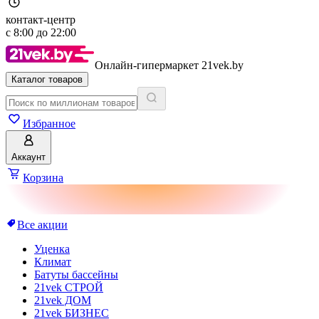
контакт-центр
с
8:00
до
22:00
Онлайн-гипермаркет 21vek.by
Каталог товаров
Избранное
Аккаунт
Корзина
Все акции
Уценка
Климат
Батуты бассейны
21vek СТРОЙ
21vek ДОМ
21vek БИЗНЕС