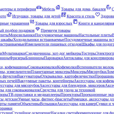
ьютеры и периферия
Мебель
Товары для дома, бакалея
С
мото
Игрушки, товары для детей
Красота и стиль
Здоров
рные украшения
Товары для взрослых
Книги и канцеляри
й подбор подарков
Премиум товары
плиты
Морозильники
Посудомоечные машины
Настольные плиты
 шкафы
Холодильники встраиваемые
Посудомоечные машины вс
встраиваемые
Измельчители пищевых отходов
Шкафы для подогр
чи
Мультиварки
Сэндвичницы, хот-дог мейкеры
Тостеры
Электрог
еницы
Фризеры
Блинницы
Пароварки
Автоклавы для консервиров
ки, кофемашины
Соковыжималки
Кофемолки
Вспениватели молок
ны, измельчители
Планетарные миксеры
Миксеры
Мясорубки
Лом
и фруктов
Вакууматоры
Открывалки, картофелечистки
Проращива
вых печей
Вакуумные пакеты, контейнеры
Аксессуары для кофе
ессуары для мясорубок
Аксессуары для блендеров, миксеров
Аксе
ры для соковыжималок
Средства для ухода за техникой
зоры
ТВ-приставки и медиаплееры
Проекторы
Проекционные эк
сы детские
Умные часы, фитнес-браслеты
Ремешки, аксессуары дл
рты памяти
Объективы
Вспышки
Аксессуары для камер
Сумки и ч
орамки
студии
Студийное освещение
Насадки светоформирующие для фо