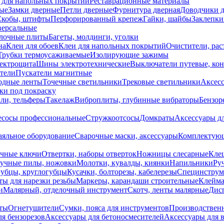
 для напольных покрытий
Реставрационные материалы
ые
Замки дверные
Петли дверные
Фурнитура дверная
Доводчики 
Скобы, штифты
Перфорированный крепеж
Гайки, шайбы
Заклепки
ерсальные
лочные плиты
Багеты, молдинги, уголки
на
Клеи для обоев
Клеи для напольных покрытий
Очистители, рас
Трубки термоусаживаемые
Изолирующие зажимы
лектрощита
Шины электротехнические
Выключатели путевые, ко
атели
Пускатели магнитные
одные ленты
Точечные светильники
Трековые светильники
Аксесс
и под покраску
ли, тельферы
Такелаж
Виброплиты, глубинные вибраторы
Бензор
сосы профессиональные
Стружкоотсосы
Домкраты
Аксессуары д
аяльное оборудование
Сварочные маски, аксессуары
Комплектующ
ечные ключи
Отвертки, наборы отверток
Ножницы слесарные
Кле
учные пилы, ножовки
Молотки, кувалды, киянки
Напильники
Ру
убцы, круглогубцы
Кусачки, болторезы, кабелерезы
Специнструм
ы для нарезки резьбы
Маркеры, карандаши строительные
Клейма
и
Малярный, отделочный инструмент
Скотч, ленты малярные
Дисп
иты
Огнетушители
Сумки, пояса для инструментов
Производствен
я бензорезов
Аксессуары для бетоносмесителей
Аксессуары для 