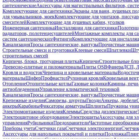
сантехнические
Аксессуары для магистральных фильтров, сист
Комплектующие для сантехники
Экраны для ванн, душевых по
для умывальников, моек
Комплектующие для унитазов, писсуар
смесителей
Комплектующие для душевых кабин, уголков
Инженерная сантехника
Инсталляции для сантехники
Полотенц
радиаторов, полотенцесушителей
Монтажные комплекты для с
систем сантехнических
Фитинги
Комплектующие для инсталля
Канализация
Тросы сантехнические, вантузы
Прочистные маши
Строительные смеси и грунтовки
Клеевые смеси
Шпатлевки
Шту
строительных смесей
Кирпичи, блоки, тротуарная плитка
Кирпичи
Строительные бло
Древесно-плитные и пиломатериалы
Плиты OSB
Фанера
ДСП, 
Кровля и водосток
Черепица и кровельные материалы
Водосточ
материалы
Шифер
Профнастил
Рулонная кровля
Кровельная вен
Отопление
Отопительные котлы
Газовые колонки
Камины, печи
антиобледенения
Управление климатической техникой
Канализация
Тросы сантехнические, вантузы
Прочистные маши
Крепежные изделия
Саморезы, шурупы
Гвозди
Анкеры, дюбели
анкеры
Карабины
Фиксаторы арматуры
Шплинты
Пружины унив
Электромонтажные изделия
Клеммы
Средства диэлектрические
Электрощитовое оборудование
Электрощиты
Аксессуары для э
управления
Рубильники
Предохранители
Частотные преобразов
Приборы учета
Счетчики газа
Счетчики электроэнергии
Счетчи
Аксессуары для напольных покрытий и плитки
Подложка
Плинт