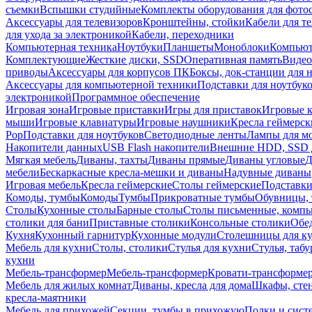
съемки
Вспышки студийные
Комплекты оборудования для фото
Аксессуары для телевизоров
Кронштейны, стойки
Кабели для т
для ухода за электроникой
Кабели, переходники
Компьютерная техника
Ноутбуки
Планшеты
Моноблоки
Компью
Комплектующие
Жесткие диски, SSD
Оперативная память
Видео
приводы
Аксессуары для корпусов ПК
Боксы, док-станции для 
Аксессуары для компьютерной техники
Подставки для ноутбук
электроникой
Программное обеспечение
Игровая зона
Игровые приставки
Игры для приставок
Игровые 
мыши
Игровые клавиатуры
Игровые наушники
Кресла геймерск
Pop
Подставки для ноутбуков
Светодиодные ленты
Лампы для м
Накопители данных
USB Flash накопители
Внешние HDD, SSD 
Мягкая мебель
Диваны, тахты
Диваны прямые
Диваны угловые
Д
мебели
Бескаркасные кресла-мешки и диваны
Надувные диваны
Игровая мебель
Кресла геймерские
Столы геймерские
Подставки
Комоды, тумбы
Комоды
Тумбы
Прикроватные тумбы
Обувницы, 
Столы
Кухонные столы
Барные столы
Столы письменные, комп
столики для бани
Приставные столики
Консольные столики
Обе
Кухня
Кухонный гарнитур
Кухонные модули
Столешницы для к
Мебель для кухни
Столы, столики
Стулья для кухни
Стулья, таб
кухни
Мебель-трансформер
Мебель-трансформер
Кровати-трансформе
Мебель для жилых комнат
Диваны, кресла для дома
Шкафы, стен
кресла-маятники
Мебель для прихожей
Секции, тумбы в прихожую
Полки и сист