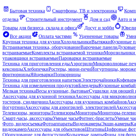
Бытовая техника
Смартфоны, ТВ и электроника
Комп
отделка
Строительный инструмент
Дом и сад
Авто и 
Товары для бизнеса, склада и офиса
Досуг и хобби
Ювели
Все акции
Оплата частями
Уцененные товары
Умны
Крупная техника для кухни
Холодильники
Вытяжки
Кухонные 
Встраиваемая техника, оборудование
Варочные панели
Духовые
встраиваемые
Комплекты встраиваемой техники
Морозильники 
упаковщики встраиваемые
Пароварки встраиваемые
Техника для приготовления еды
Аэрогрили
Микроволновые пе
кексницы
Хлебопечки
Ростеры, мини-печи
Йогуртницы, морож
фритюрницы
Яйцеварки
Попкорницы
Техника для приготовления напитков
Электрочайники
Кофевар
Техника для измельчения продуктов
Блендеры
Кухонные комбай
Мелкая техника
Весы кухонные, бытовые
Сушилки для овощей 
Аксессуары для кухонной техники
Аксессуары для микроволно
тостеров, сэндвичниц
Аксессуары для кухонных комбайнов
Акс
йогуртниц
Аксессуары для аэрогрилей, электрогрилей
Аксессуа
Телевизоры, мониторы
Телевизоры
Мониторы
Мониторы-телеви
Смарт-часы, аксессуары
Умные часы
Фитнес-браслеты
Умные ча
Фото, видеосъемка
Фотоаппараты
Видеокамеры
Экшн-камеры
Ка
видеокамер
Аксессуары для объективов
Штативы
Цифровые фот
Оборудование для фотостудии
Кольцевые лампы
Фоны для фото