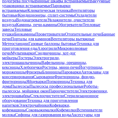
подогрева посуды
Винные шкафы встраиваемые
Вакуумные
упаковщики встраиваемые
Пароварки
встраиваемые
Климатическая техника
Вентиляторы
бытовые
Кондиционеры, сплит-системы
Охладители
воздуха
Водонагреватели
Увлажнители, очистители
воздуха
Камины, печи-камины
Обогреватели
Тепловые
завесы
Тепловые
пушки
Биокамины
Проветриватели
Отопительные печи
Банные
печи
Порталы для каминов
Вентиляторы вытяжные
Метеостанции
Газовые баллоны бытовые
Техника для
приготовления еды
Аэрогрили
Микроволновые
печи
Мультиварки
Сэндвичницы, хот-дог
мейкеры
Тостеры
Электрогрили,
электрошашлычницы
Вафельницы, орешницы,
кексницы
Хлебопечки
Ростеры, мини-печи
Йогуртницы,
мороженицы
Фризеры
Блинницы
Пароварки
Автоклавы для
консервирования
Сыроварни
Фритюрницы, фондю-
фритюрницы
Яйцеварки
Попкорницы
Техника для
дома
Пылесосы
Пылесосы профессиональные
Роботы-
пылесосы, мойщики окон
Пароочистители
Электровеники,
электрошвабры
Стеклоочистители
Стерилизационное
оборудование
Техника для приготовления
напитков
Электрочайники
Кофеварки,
кофемашины
Соковыжималки
Кофемолки
Вспениватели
молока
Сифоны для газирования воды
Аксессуары для