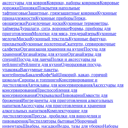
аксессуары для ковров
Коврики, наборы ковриков
Ковровые
дорожки
Циновки
Покрытия напольные
тафтинговые
Защитные, грязезащитные коврики
Кухонные
принадлежности
Кухонные приборы
Терки,
овощерезки
Разделочные доски
Кухонные термометры,
таймеры
Дуршлаги, сита, воронки
Формы, приборы для
приготовления
Молотки для мяса, тендерайзеры
Кухонные
мелочи
Миски
Кухонный текстиль
Кухонные фартуки,
прихватки
Кухонные полотенца
Скатерти, сервировочные
салфетки
Организация хранения на кухне
Посуда для
хранения
Органайзеры для кухни
Органайзеры для
специй
Посуда для ланча
Полки и аксессуары на
рейлинги
Рейлинги для кухни
Одноразовая посуда,
упаковка
Вакуумные пакеты,
контейнеры
Бакалея
Кофе
Чай
Цикорий, какао, горячий
шоколад
Сиропы и топпинги
Консервирование и
дистилляция
Автоклавы для консервирования
Аксессуары для
консервирования
Приспособления для
консервирования
Открывалки
Пивоварни
Емкости для
брожения
Ингредиенты для приготовления алкогольных
напитков
Аксессуары для приготовления и хранения
алкогольных напитков
Комплектующие для
дистилляторов
Прессы, дробилки для виноделия и
пивоварения
Дистилляторы бытовые
Уборочный
инвентарь
Швабры, насадки
Ведра, тазы для уборки
Наборы