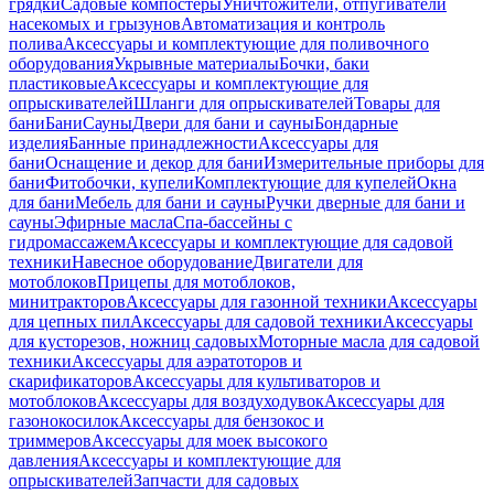
грядки
Садовые компостеры
Уничтожители, отпугиватели
насекомых и грызунов
Автоматизация и контроль
полива
Аксессуары и комплектующие для поливочного
оборудования
Укрывные материалы
Бочки, баки
пластиковые
Аксессуары и комплектующие для
опрыскивателей
Шланги для опрыскивателей
Товары для
бани
Бани
Сауны
Двери для бани и сауны
Бондарные
изделия
Банные принадлежности
Аксессуары для
бани
Оснащение и декор для бани
Измерительные приборы для
бани
Фитобочки, купели
Комплектующие для купелей
Окна
для бани
Мебель для бани и сауны
Ручки дверные для бани и
сауны
Эфирные масла
Спа-бассейны с
гидромассажем
Аксессуары и комплектующие для садовой
техники
Навесное оборудование
Двигатели для
мотоблоков
Прицепы для мотоблоков,
минитракторов
Аксессуары для газонной техники
Аксессуары
для цепных пил
Аксессуары для садовой техники
Аксессуары
для кусторезов, ножниц садовых
Моторные масла для садовой
техники
Аксессуары для аэратоторов и
скарификаторов
Аксессуары для культиваторов и
мотоблоков
Аксессуары для воздуходувок
Аксессуары для
газонокосилок
Аксессуары для бензокос и
триммеров
Аксессуары для моек высокого
давления
Аксессуары и комплектующие для
опрыскивателей
Запчасти для садовых