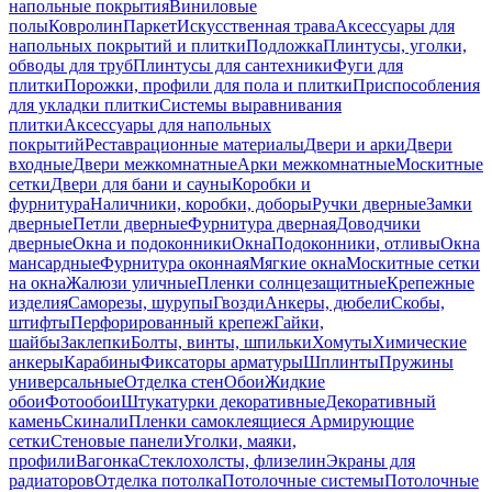
напольные покрытия
Виниловые
полы
Ковролин
Паркет
Искусственная трава
Аксессуары для
напольных покрытий и плитки
Подложка
Плинтусы, уголки,
обводы для труб
Плинтусы для сантехники
Фуги для
плитки
Порожки, профили для пола и плитки
Приспособления
для укладки плитки
Системы выравнивания
плитки
Аксессуары для напольных
покрытий
Реставрационные материалы
Двери и арки
Двери
входные
Двери межкомнатные
Арки межкомнатные
Москитные
сетки
Двери для бани и сауны
Коробки и
фурнитура
Наличники, коробки, доборы
Ручки дверные
Замки
дверные
Петли дверные
Фурнитура дверная
Доводчики
дверные
Окна и подоконники
Окна
Подоконники, отливы
Окна
мансардные
Фурнитура оконная
Мягкие окна
Москитные сетки
на окна
Жалюзи уличные
Пленки солнцезащитные
Крепежные
изделия
Саморезы, шурупы
Гвозди
Анкеры, дюбели
Скобы,
штифты
Перфорированный крепеж
Гайки,
шайбы
Заклепки
Болты, винты, шпильки
Хомуты
Химические
анкеры
Карабины
Фиксаторы арматуры
Шплинты
Пружины
универсальные
Отделка стен
Обои
Жидкие
обои
Фотообои
Штукатурки декоративные
Декоративный
камень
Скинали
Пленки самоклеящиеся
Армирующие
сетки
Стеновые панели
Уголки, маяки,
профили
Вагонка
Стеклохолсты, флизелин
Экраны для
радиаторов
Отделка потолка
Потолочные системы
Потолочные