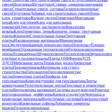
смеси
Шпатлевки
Штукатурки
Стяжки, самонивелирующие
смеси
Строительные смеси, составы
Гидроизоляционные
смеси
Грунтовки
Добавки для строительных смесей
Пены,
клеи, герметики
Жидкие гвозди
Герметики
Монтажная
пена
Клеи для обоев
Клеи для напольных
покрытий
Очистители, растворители
Фиксаторы
резьбы
Клеи
Герметики, пены
Кирпичи, блоки, тротуарная
плитка
Кирпичи
Строительные блоки
Тротуарная
плитка
Изоляционные материалы
Минеральная
вата
Экструдированный пенополистирол
Пенопласт
Пленки,
мембраны
Отражающая теплоизоляция
Гидроизоляционные
ленты
Поликарбонат
Шумоизоляция
Теплоизоляция
Звукоизоляц
плитные и пиломатериалы
Плиты OSB
Фанера
ДСП,
ЛДСП
Мебельные щиты
Террасные доски
Древесные
плиты
Пиломатериалы
Материалы для сухого
строительства
Гипсокартон
Гипсоволокнистые
листы
Цементные плиты
Профили для
гипсокартона
Комплектующие для гипсокартона
Ленты
армирующие
Уплотнительные ленты
Гипсовые и цементные
плиты
Вентиляторы вытяжные
Системы воздуховодов
Решетки
вентиляционные, диффузоры
Кровля и водосток
Черепица и
кровельные материалы
Водосточные системы
Поверхностный
водоотвод
Кровельные софиты
Доборные элементы
кровли
Гидроизоляционные