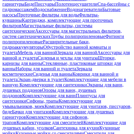
гарнитуры
Биде
Писсуары
Полотенцесушители
Спа-бассейны с
гидромассажем
Водоснабжение
Водонагреватели
Бытовые
насосы
Проточные фильтры для воды
Фильтры-
кувшины
Картриджи, комплектующие для проточных
фильтров
Магистральные фильтры, системы
сантехнические
Аксессуары для магистральных фильтров,
систем сантехнических
Трубы полипропиленовые
Фитинги
полипропиленовые
Расширительные баки,
гидроаккумуляторы
Обустройство ванной комнаты и
туалета
Мебель для ванной
Зеркала для ванной
Аксессуары для
ванной и туалета
Сиденья и чехлы для унитаза
Шторки,
карнизы для ванны
Стеклянные, пластиковые шторки для
ванны
Наборы для ванной и туалета
Зеркала
косметические
Сиденья для ванны
Коврики для ванной и
туалета
Экран-дверки в туалет
Комплектующие для мебели в
ванную
Комплектующие для сантехники
Экраны для ванн,
душевых поддонов
Опоры для ванн, душевых
поддонов
Комплектующие для ванн
Плинтусы для
сантехники
Сифоны, трапы
Комплектующие для
умывальников, моек
Комплектующие для унитазов, писсуаров,
биде
Бачки для унитазов
Комплектующие для душевых
гарнитуров
Комплектующие для сифонов,
трапов
Комплектующие для смесителей
Комплектующие для
душевых кабин, уголков
Сантехника для кухни
Кухонные
мойки
Кухонные мойки со смесителями
Смесители для