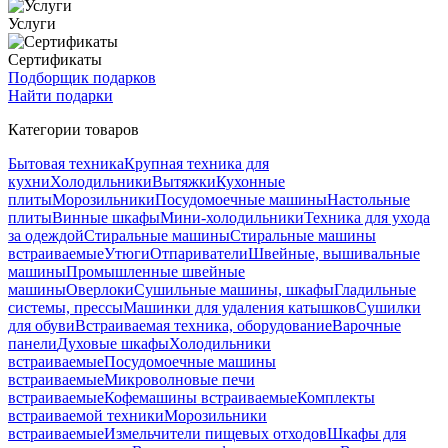
Услуги
Сертификаты
Подборщик подарков
Найти подарки
Категории товаров
Бытовая техника
Крупная техника для
кухни
Холодильники
Вытяжки
Кухонные
плиты
Морозильники
Посудомоечные машины
Настольные
плиты
Винные шкафы
Мини-холодильники
Техника для ухода
за одеждой
Стиральные машины
Стиральные машины
встраиваемые
Утюги
Отпариватели
Швейные, вышивальные
машины
Промышленные швейные
машины
Оверлоки
Сушильные машины, шкафы
Гладильные
системы, прессы
Машинки для удаления катышков
Сушилки
для обуви
Встраиваемая техника, оборудование
Варочные
панели
Духовые шкафы
Холодильники
встраиваемые
Посудомоечные машины
встраиваемые
Микроволновые печи
встраиваемые
Кофемашины встраиваемые
Комплекты
встраиваемой техники
Морозильники
встраиваемые
Измельчители пищевых отходов
Шкафы для