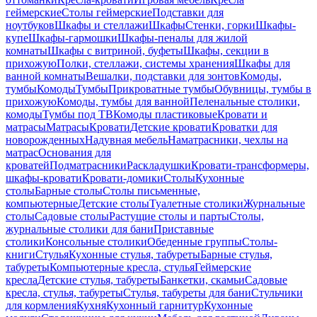
геймерские
Столы геймерские
Подставки для
ноутбуков
Шкафы и стеллажи
Шкафы
Стенки, горки
Шкафы-
купе
Шкафы-гармошки
Шкафы-пеналы для жилой
комнаты
Шкафы с витриной, буфеты
Шкафы, секции в
прихожую
Полки, стеллажи, системы хранения
Шкафы для
ванной комнаты
Вешалки, подставки для зонтов
Комоды,
тумбы
Комоды
Тумбы
Прикроватные тумбы
Обувницы, тумбы в
прихожую
Комоды, тумбы для ванной
Пеленальные столики,
комоды
Тумбы под ТВ
Комоды пластиковые
Кровати и
матрасы
Матрасы
Кровати
Детские кровати
Кроватки для
новорожденных
Надувная мебель
Наматрасники, чехлы на
матрас
Основания для
кроватей
Подматрасники
Раскладушки
Кровати-трансформеры,
шкафы-кровати
Кровати-домики
Столы
Кухонные
столы
Барные столы
Столы письменные,
компьютерные
Детские столы
Туалетные столики
Журнальные
столы
Садовые столы
Растущие столы и парты
Столы,
журнальные столики для бани
Приставные
столики
Консольные столики
Обеденные группы
Столы-
книги
Стулья
Кухонные стулья, табуреты
Барные стулья,
табуреты
Компьютерные кресла, стулья
Геймерские
кресла
Детские стулья, табуреты
Банкетки, скамьи
Садовые
кресла, стулья, табуреты
Стулья, табуреты для бани
Стульчики
для кормления
Кухня
Кухонный гарнитур
Кухонные