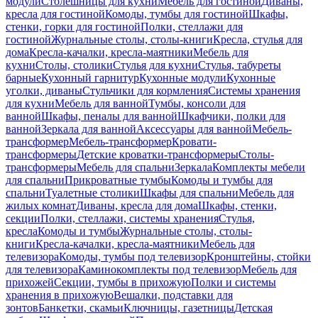
модули
Столешницы для кухни
Мебель для гостиной
Диваны,
кресла для гостиной
Комоды, тумбы для гостиной
Шкафы,
стенки, горки для гостиной
Полки, стеллажи для
гостиной
Журнальные столы, столы-книги
Кресла, стулья для
дома
Кресла-качалки, кресла-маятники
Мебель для
кухни
Столы, столики
Стулья для кухни
Стулья, табуреты
барные
Кухонный гарнитур
Кухонные модули
Кухонные
уголки, диваны
Стульчики для кормления
Системы хранения
для кухни
Мебель для ванной
Тумбы, консоли для
ванной
Шкафы, пеналы для ванной
Шкафчики, полки для
ванной
Зеркала для ванной
Аксессуары для ванной
Мебель-
трансформер
Мебель-трансформер
Кровати-
трансформеры
Детские кроватки-трансформеры
Столы-
трансформеры
Мебель для спальни
Зеркала
Комплекты мебели
для спальни
Прикроватные тумбы
Комоды и тумбы для
спальни
Туалетные столики
Шкафы для спальни
Мебель для
жилых комнат
Диваны, кресла для дома
Шкафы, стенки,
секции
Полки, стеллажи, системы хранения
Стулья,
кресла
Комоды и тумбы
Журнальные столы, столы-
книги
Кресла-качалки, кресла-маятники
Мебель для
телевизора
Комоды, тумбы под телевизор
Кронштейны, стойки
для телевизора
Каминокомплекты под телевизор
Мебель для
прихожей
Секции, тумбы в прихожую
Полки и системы
хранения в прихожую
Вешалки, подставки для
зонтов
Банкетки, скамьи
Ключницы, газетницы
Детская