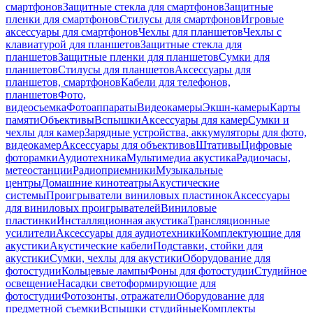
смартфонов
Защитные стекла для смартфонов
Защитные
пленки для смартфонов
Стилусы для смартфонов
Игровые
аксессуары для смартфонов
Чехлы для планшетов
Чехлы с
клавиатурой для планшетов
Защитные стекла для
планшетов
Защитные пленки для планшетов
Сумки для
планшетов
Стилусы для планшетов
Аксессуары для
планшетов, смартфонов
Кабели для телефонов,
планшетов
Фото,
видеосъемка
Фотоаппараты
Видеокамеры
Экшн-камеры
Карты
памяти
Объективы
Вспышки
Аксессуары для камер
Сумки и
чехлы для камер
Зарядные устройства, аккумуляторы для фото,
видеокамер
Аксессуары для объективов
Штативы
Цифровые
фоторамки
Аудиотехника
Мультимедиа акустика
Радиочасы,
метеостанции
Радиоприемники
Музыкальные
центры
Домашние кинотеатры
Акустические
системы
Проигрыватели виниловых пластинок
Аксессуары
для виниловых проигрывателей
Виниловые
пластинки
Инсталляционная акустика
Трансляционные
усилители
Аксессуары для аудиотехники
Комплектующие для
акустики
Акустические кабели
Подставки, стойки для
акустики
Сумки, чехлы для акустики
Оборудование для
фотостудии
Кольцевые лампы
Фоны для фотостудии
Студийное
освещение
Насадки светоформирующие для
фотостудии
Фотозонты, отражатели
Оборудование для
предметной съемки
Вспышки студийные
Комплекты