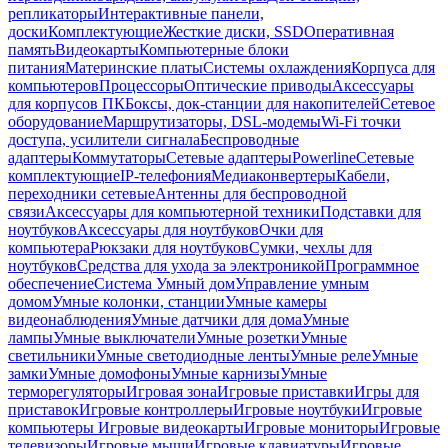
репликаторы
Интерактивные панели,
доски
Комплектующие
Жесткие диски, SSD
Оперативная
память
Видеокарты
Компьютерные блоки
питания
Материнские платы
Системы охлаждения
Корпуса для
компьютеров
Процессоры
Оптические приводы
Аксессуары
для корпусов ПК
Боксы, док-станции для накопителей
Сетевое
оборудование
Маршрутизаторы, DSL-модемы
Wi-Fi точки
доступа, усилители сигнала
Беспроводные
адаптеры
Коммутаторы
Сетевые адаптеры
Powerline
Сетевые
комплектующие
IP-телефония
Медиаконвертеры
Кабели,
переходники сетевые
Антенны для беспроводной
связи
Аксессуары для компьютерной техники
Подставки для
ноутбуков
Аксессуары для ноутбуков
Очки для
компьютера
Рюкзаки для ноутбуков
Сумки, чехлы для
ноутбуков
Средства для ухода за электроникой
Программное
обеспечение
Система Умный дом
Управление умным
домом
Умные колонки, станции
Умные камеры
видеонаблюдения
Умные датчики для дома
Умные
лампы
Умные выключатели
Умные розетки
Умные
светильники
Умные светодиодные ленты
Умные реле
Умные
замки
Умные домофоны
Умные карнизы
Умные
терморегуляторы
Игровая зона
Игровые приставки
Игры для
приставок
Игровые контроллеры
Игровые ноутбуки
Игровые
компьютеры
Игровые видеокарты
Игровые мониторы
Игровые
телевизоры
Игровые мыши
Игровые клавиатуры
Игровые