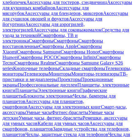
хлебопечек
Аксессуары для тостеров, сэндвичниц
Аксессуары
для кухонных комбайнов
Аксессуары для
мясорубок
Аксессуары для блендеров, миксеров
Аксессуары
для сушилок овощей и фруктов
Аксессуары для
йогуртниц
Аксессуары для аэрогрилей,
электрогрилей
Аксессуары для соковыжималок
Средства для
ухода за техникой
Смартфоны, ТВ и
электроника
Смартфоны
Смартфоны
Смартфоны
восстановленные
Смартфоны Apple
Смартфоны
Xiaomi
Смартфоны Samsung
Смартфоны Honor
Смартфоны
Huawei
Смартфоны POCO
Смартфоны Infinix
Смартфоны
Tecno
Смартфоны Realme
Смартфоны Samsung Galaxy S26
series
Кнопочные телефоны
Складные смартфоны
Телевизоры,
мониторы
Телевизоры
Мониторы
Мониторы-телевизоры
ТВ-
приставки и медиаплееры
Проекторы
Проекционные
экраны
Профессиональные дисплеи
Планшеты, электронные
книги
Планшеты
Электронные книги
Графические
планшеты
Блокноты электронные
Чехлы, бамперы для
планшетов
Аксессуары для планшетов,
смартфонов
Аксессуары для электронных книг
Смарт-часы,
аксессуары
Умные часы
Фитнес-браслеты
Умные часы
детские
Умные часы, фитнес-браслеты
Ремешки, аксессуары
для умных часов
Кабели для умных часов
Аксессуары для
смартфонов, планшетов
Зарядные устройства для телефонов,
планшетов
Чехлы, защитные стекла для телефонов
Чехлы для