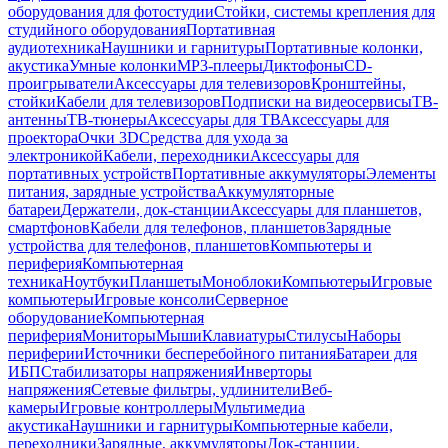
оборудования для фотостудии
Стойки, системы крепления для
студийного оборудования
Портативная
аудиотехника
Наушники и гарнитуры
Портативные колонки,
акустика
Умные колонки
MP3-плееры
Диктофоны
CD-
проигрыватели
Аксессуары для телевизоров
Кронштейны,
стойки
Кабели для телевизоров
Подписки на видеосервисы
ТВ-
антенны
ТВ-тюнеры
Аксессуары для ТВ
Аксессуары для
проектора
Очки 3D
Средства для ухода за
электроникой
Кабели, переходники
Аксессуары для
портативных устройств
Портативные аккумуляторы
Элементы
питания, зарядные устройства
Аккумуляторные
батареи
Держатели, док-станции
Аксессуары для планшетов,
смартфонов
Кабели для телефонов, планшетов
Зарядные
устройства для телефонов, планшетов
Компьютеры и
периферия
Компьютерная
техника
Ноутбуки
Планшеты
Моноблоки
Компьютеры
Игровые
компьютеры
Игровые консоли
Серверное
оборудование
Компьютерная
периферия
Мониторы
Мыши
Клавиатуры
Стилусы
Наборы
периферии
Источники бесперебойного питания
Батареи для
ИБП
Стабилизаторы напряжения
Инверторы
напряжения
Сетевые фильтры, удлинители
Веб-
камеры
Игровые контроллеры
Мультимедиа
акустика
Наушники и гарнитуры
Компьютерные кабели,
переходники
Зарядные, аккумуляторы
Док-станции,