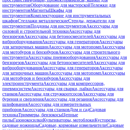
инструментов
Оборудование для мастерской
Тележки для
инструментов
Магниты
Шкафы для
инструментов
Комплектующие для инструментальных
шкафов
Стеллажи металлические
Стенды, держатели для
инструментов
Поддоны для инструментов
Аксессуары для
силовой и строительной техники
Аксессуары для
бензорезов
Аксессуары для бетоносмесителей
Аксессуары для
виброоборудования
Аксессуары для генераторов
Аксессуары
для затирочных машин
Аксессуары для мотопомп
Аксессуары
для мотобуров и бензобуров
Аксессуары для строительного
инструмента
Аксессуары пневмооборудования
Аксессуары для
бензорезов
Аксессуары для бетоносмесителей
Аксессуары для
виброоборудования
Аксессуары для генераторов
Аксессуары
для затирочных машин
Аксессуары для мотопомп
Аксессуары
для мотобуров и бензобуров
Аксессуары для
электроинструмента
Аксессуары для компрессоров,
пневмосистем
Аксессуары для сварки, пайки
Аксессуары для
станков
Аксессуары для стружкоотсосов
Аксессуары для
бурения и сверления
Аксессуары для резания
Аксессуары для
шлифования
Аксессуары для измерительных
приборов
Аксессуары для станков
Дом и сад
Садовая
техника
Триммеры, бензокосы
Цепные
пилы
Газонокосилки
Культиваторы, мотоблоки
Кусторезы,
садовые ножницы
Садовые, кормовые измельчители
Садовые