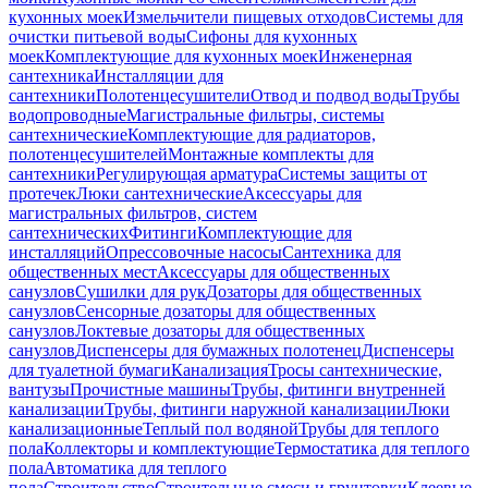
кухонных моек
Измельчители пищевых отходов
Системы для
очистки питьевой воды
Сифоны для кухонных
моек
Комплектующие для кухонных моек
Инженерная
сантехника
Инсталляции для
сантехники
Полотенцесушители
Отвод и подвод воды
Трубы
водопроводные
Магистральные фильтры, системы
сантехнические
Комплектующие для радиаторов,
полотенцесушителей
Монтажные комплекты для
сантехники
Регулирующая арматура
Системы защиты от
протечек
Люки сантехнические
Аксессуары для
магистральных фильтров, систем
сантехнических
Фитинги
Комплектующие для
инсталляций
Опрессовочные насосы
Сантехника для
общественных мест
Аксессуары для общественных
санузлов
Сушилки для рук
Дозаторы для общественных
санузлов
Сенсорные дозаторы для общественных
санузлов
Локтевые дозаторы для общественных
санузлов
Диспенсеры для бумажных полотенец
Диспенсеры
для туалетной бумаги
Канализация
Тросы сантехнические,
вантузы
Прочистные машины
Трубы, фитинги внутренней
канализации
Трубы, фитинги наружной канализации
Люки
канализационные
Теплый пол водяной
Трубы для теплого
пола
Коллекторы и комплектующие
Термостатика для теплого
пола
Автоматика для теплого
пола
Строительство
Строительные смеси и грунтовки
Клеевые