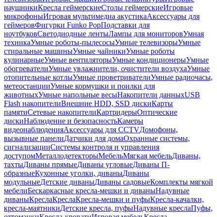
наушники
Кресла геймерские
Столы геймерские
Игровые
микрофоны
Игровая мультимедиа акустика
Аксессуары для
геймеров
Фигурки Funko Pop
Подставки для
ноутбуков
Светодиодные ленты
Лампы для мониторов
Умная
техника
Умные роботы-пылесосы
Умные телевизоры
Умные
стиральные машины
Умные чайники
Умные роботы
кулинарные
Умные вентиляторы
Умные кондиционеры
Умные
обогреватели
Умные увлажнители, очистители воздуха
Умные
отопительные котлы
Умные проветриватели
Умные радиочасы,
метеостанции
Умные кормушки и поилки для
животных
Умные напольные весы
Накопители данных
USB
Flash накопители
Внешние HDD, SSD диски
Карты
памяти
Сетевые накопители
Картридеры
Оптические
диски
Наблюдение и безопасность
Камеры
видеонаблюдения
Аксессуары для CCTV
Домофоны,
вызывные панели
Датчики для дома
Охранные системы,
сигнализации
Системы контроля и управления
доступом
Металлодетекторы
Мебель
Мягкая мебель
Диваны,
тахты
Диваны прямые
Диваны угловые
Диваны П-
образные
Кухонные уголки, диваны
Диваны
модульные
Детские диваны
Диваны садовые
Комплекты мягкой
мебели
Бескаркасные кресла-мешки и диваны
Надувные
диваны
Кресла
Кресла
Кресла-мешки и пуфы
Кресла-качалки,
кресла-маятники
Детские кресла, пуфы
Надувные кресла
Пуфы,
оттоманки
Кресла-кровати
Игровая мебель
Кресла