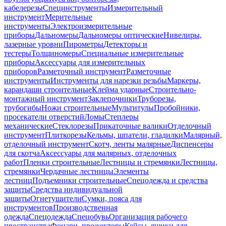
кабелерезы
Специнструменты
Измерительный
инструмент
Мерительные
инструменты
Электроизмерительные
приборы
Дальномеры
Дальномеры оптические
Нивелиры,
лазерные уровни
Пирометры
Детекторы и
тестеры
Толщиномеры
Специальные измерительные
приборы
Аксессуары для измерительных
приборов
Разметочный инструмент
Разметочные
инструменты
Инструменты для нарезки резьбы
Маркеры,
карандаши строительные
Клейма ударные
Строительно-
монтажный инструмент
Заклепочники
Труборезы,
трубогибы
Ножи строительные
Мультитулы
Пробойники,
просекатели отверстий
Ломы
Степлеры
механические
Стеклорезы
Прикаточные валики
Отделочный
инструмент
Плиткорезы
Кельмы, шпатели, гладилки
Малярный,
отделочный инструмент
Скотч, ленты малярные
Диспенсеры
для скотча
Аксессуары для малярных, отделочных
работ
Пленки строительные
Лестницы и стремянки
Лестницы,
стремянки
Чердачные лестницы
Элементы
лестниц
Подъемники строительные
Спецодежда и средства
защиты
Средства индивидуальной
защиты
Огнетушители
Сумки, пояса для
инструментов
Производственная
одежда
Спецодежда
Спецобувь
Организация рабочего
пространства
Фонари, прожекторы
Кейсы, ящики для