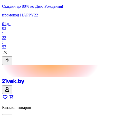
Скидки до 80% ко Дню Рождения!
промокод HAPPY22
01
дн
03
:
22
:
57
Каталог товаров