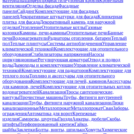
материалы
Шифер
Профнастил
Рулонная кровля
Кровельная
вентиляция
Отделка фасада
Фасадные
панели
Сайдинг
Комплектующие для фасадных
панелей
Декоративные штукатурки для фасада
Клинкерная
плитка для фасада
Декоративный камень для наружной
отделки
Отопление
Отопительные котлы
Газовые
колонки
Камины, печи-камины
Отопительные печи
Банные
печи
Водонагреватели
Радиаторы отопления, батареи
Теплый
пол
Теплые плинтусы
Системы антиобледенения
Управление
климатической техникой
Комплектующие для отопительного
оборудования
Стабилизаторы напряжения
Насосы
циркуляционные
Регулирующая арматура
Отвод и подвод
воды
Дымоходы и комплектующие
Управление климатической
техникой
Комплектующие для радиаторов
Комплектующие для
теплого пола
Топливо и аксессуары для отопительного
оборудования
Комплектующие для печей, каминов
Аксессуары
для каминов, печей
Комплектующие для отопительных котлов,
водонагревателей
Канализация
Тросы сантехнические,
вантузы
Прочистные машины
Трубы, фитинги внутренней
канализации
Трубы, фитинги наружной канализации
Люки
канализационные
Металлопрокат
Металлопрокат
Сваи
Заборы,
ограждения
Автоматика для ворот
Крепежные
изделия
Саморезы, шурупы
Гвозди
Анкеры, дюбели
Скобы,
штифты
Перфорированный крепеж
Гайки,
шайбы
Заклепки
Болты, винты, шпильки
Хомуты
Химические