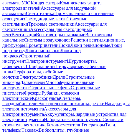
автоматы
УЗО
Конденсаторы
Комплексная защита
электродвигателей
Аксессуары для модульной
автоматики
Светотехника
Промышленное и сигнальное
освещение
Светодиодные ленты
Точечные
светильники
Трековые светильники
Аксессуары для
светотехники
Аксессуары для светодиодных
лент
Вентиляция
Вентиляторы вытяжные
Вентиляторы
канальные
Системы воздуховодов
Решетки вентиляционные,
диффузоры
Проветриватели
Люки
Люки ревизионные
Люки
под плитку
Люки напольные
Люки под
покраску
Строительный
инструмент
Электроинструмент
Шуруповерты,
гайковерты
Шлифмашины
Циркулярные, сабельные
пилы
Перфораторы, отбойные
молотки
Электролобзики
Дрели
Строительные
миксеры
Дальномеры
Многофункциональные
инструменты
Строительные фены
Строительные
пистолеты
Фрезеры
Рубанки, стамески
электрические
Краскопульты
Степлеры,
гвоздезабиватели
Электрические ножницы, резаки
Насадки для
электроинструмента
Аксессуары для
электроинструмента
Аккумуляторы, зарядные устройства для
электроинструмента
Наборы электроинструмента
Силовая и
строительная техника
Бетоносмесители
Генераторы
Тали,
тельферы
Такелаж
Виброплиты, глубинные