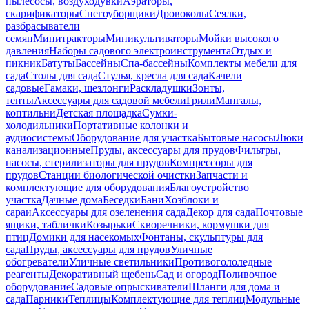
пылесосы, воздуходувки
Аэраторы,
скарификаторы
Снегоуборщики
Дровоколы
Сеялки,
разбрасыватели
семян
Минитракторы
Миникультиваторы
Мойки высокого
давления
Наборы садового электроинструмента
Отдых и
пикник
Батуты
Бассейны
Спа-бассейны
Комплекты мебели для
сада
Столы для сада
Стулья, кресла для сада
Качели
садовые
Гамаки, шезлонги
Раскладушки
Зонты,
тенты
Аксессуары для садовой мебели
Грили
Мангалы,
коптильни
Детская площадка
Сумки-
холодильники
Портативные колонки и
аудиосистемы
Оборудование для участка
Бытовые насосы
Люки
канализационные
Пруды, аксессуары для прудов
Фильтры,
насосы, стерилизаторы для прудов
Компрессоры для
прудов
Станции биологической очистки
Запчасти и
комплектующие для оборудования
Благоустройство
участка
Дачные дома
Беседки
Бани
Хозблоки и
сараи
Аксессуары для озеленения сада
Декор для сада
Почтовые
ящики, таблички
Козырьки
Скворечники, кормушки для
птиц
Домики для насекомых
Фонтаны, скульптуры для
сада
Пруды, аксессуары для прудов
Уличные
обогреватели
Уличные светильники
Противогололедные
реагенты
Декоративный щебень
Сад и огород
Поливочное
оборудование
Садовые опрыскиватели
Шланги для дома и
сада
Парники
Теплицы
Комплектующие для теплиц
Модульные