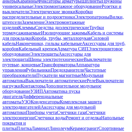
анкеры
Карабины
Фиксаторы арматуры
Шплинты
Пружины
универсальные
Электромонтажное оборудование
Розетки и
выключатели
Электрические звонки
Коробки
распределительные и подрозетники
Электропатроны
Вилки,
штепсели
Заземление
Электромонтажные
изделия
Клеммы
Средства диэлектрические
Трубки
термоусаживаемые
Изолирующие зажимы
Кабель и системы
для прокладки
Короба, трубы, металлорукав
Силовой
кабель
Наконечники, гильзы кабельные
Аксессуары для труб,
коробов
Кабельный крепеж
Арматура СИП
Электрощитовое
оборудование
Электрощиты
Аксессуары для
электрощита
Шины электротехнические
Выключатели
путевые, концевые
Трансформаторы
Аппаратура
управления
Рубильники
Предохранители
Частотные
преобразователи
Пускатели магнитные
Модульная
автоматика
Выключатели автоматические
Реле
Выключатели
нагрузки
Контакторы
Дополнительное модульное
оборудование
УЗИП
Автоматика пуска
двигателя
Дифференциальные
автоматы
УЗО
Конденсаторы
Комплексная защита
электродвигателей
Аксессуары для модульной
автоматики
Приборы учета
Счетчики газа
Счетчики
электроэнергии
Счетчики воды
Ремонт и отделка
Напольные
покрытия и
плитка
Плитка
Ламинат
Линолеум
Керамогранит
Спортивные