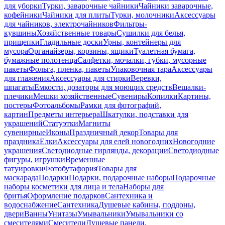
для уборки
Турки, заварочные чайники
Чайники заварочные,
кофейники
Чайники для плиты
Турки, молочники
Аксессуары
для чайников, электрочайников
Фильтры-
кувшины
Хозяйственные товары
Сушилки для белья,
прищепки
Гладильные доски
Урны, контейнеры для
мусора
Органайзеры, корзины, ящики
Туалетная бумага,
бумажные полотенца
Салфетки, мочалки, губки, мусорные
пакеты
Фольга, пленка, пакеты
Упаковочная тара
Аксессуары
для глажения
Аксессуары для стирки
Веревки,
шпагаты
Емкости, дозаторы для моющих средств
Вешалки-
плечики
Мешки хозяйственные
Сувениры
Копилки
Картины,
постеры
Фотоальбомы
Рамки для фотографий,
картин
Предметы интерьера
Шкатулки, подставки для
украшений
Статуэтки
Магниты
сувенирные
Иконы
Праздничный декор
Товары для
праздника
Елки
Аксессуары для елей новогодних
Новогодние
украшения
Светодиодные гирлянды, декорации
Светодиодные
фигуры, игрушки
Временные
татуировки
Фотобутафория
Товары для
маскарада
Подарки
Подарки, подарочные наборы
Подарочные
наборы косметики для лица и тела
Наборы для
бритья
Оформление подарков
Сантехника и
водоснабжение
Сантехника
Душевые кабины, поддоны,
двери
Ванны
Унитазы
Умывальники
Умывальники со
смесителями
Смесители
Душевые панели,