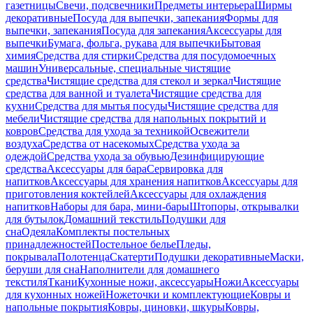
газетницы
Свечи, подсвечники
Предметы интерьера
Ширмы
декоративные
Посуда для выпечки, запекания
Формы для
выпечки, запекания
Посуда для запекания
Аксессуары для
выпечки
Бумага, фольга, рукава для выпечки
Бытовая
химия
Средства для стирки
Средства для посудомоечных
машин
Универсальные, специальные чистящие
средства
Чистящие средства для стекол и зеркал
Чистящие
средства для ванной и туалета
Чистящие средства для
кухни
Средства для мытья посуды
Чистящие средства для
мебели
Чистящие средства для напольных покрытий и
ковров
Средства для ухода за техникой
Освежители
воздуха
Средства от насекомых
Средства ухода за
одеждой
Средства ухода за обувью
Дезинфицирующие
средства
Аксессуары для бара
Сервировка для
напитков
Аксессуары для хранения напитков
Аксессуары для
приготовления коктейлей
Аксессуары для охлаждения
напитков
Наборы для бара, мини-бары
Штопоры, открывалки
для бутылок
Домашний текстиль
Подушки для
сна
Одеяла
Комплекты постельных
принадлежностей
Постельное белье
Пледы,
покрывала
Полотенца
Скатерти
Подушки декоративные
Маски,
беруши для сна
Наполнители для домашнего
текстиля
Ткани
Кухонные ножи, аксессуары
Ножи
Аксессуары
для кухонных ножей
Ножеточки и комплектующие
Ковры и
напольные покрытия
Ковры, циновки, шкуры
Ковры,