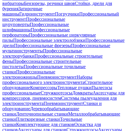
вибраторы
Бензорезы, резчики швов
Стойки, дрели для
бурения
Затирочные
машины
Гидроинструмент
Погрузчики
Профессиональный
инструмент
Профессиональные
шуруповерты
Профессиональные
шлифмашины
Профессиональные
перфораторы
Профессиональные циркулярные
пилы
Профессиональные электролобзики
Профессиональные
дрели
Профессиональные фрезеры
Профессиональные
мультиинструменты
Профессиональные
электрорубанки
Профессиональные строительные
фены
Профессиональные строительные
пистолеты
Профессиональные точильные
станки
Профессиональные
электроножницы
Пневмоинструмент
Наборы
профессионального электроинструмента
Строительное
оборудование
Компрессоры
Тепловые пушки
Пылесосы
профессиональные
Стружкоотсосы
Домкраты
Аксессуары для
компрессоров, пневмосистем
Системы пылеудаления для
электроинструмента
Пневмоинструмент
Станки и
оборудование
Деревообрабатывающие
станки
Ленточнопильные станки
Металлообрабатывающие
станки
Плиткорезные станки
Точильные
станки
Комплектующие для станков
Оснастка для
станков
Аксессуары для станков
Стружкоотсосы
Аксессуары