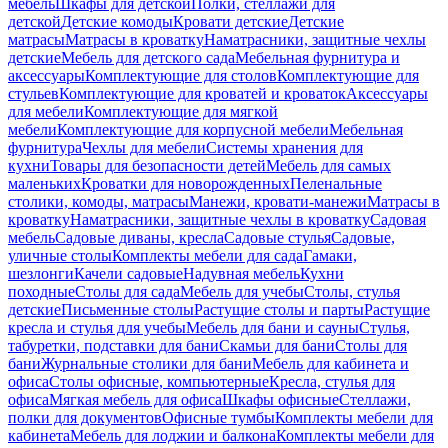
мебель
Шкафы для детской
Полки, стеллажи для
детской
Детские комоды
Кровати детские
Детские
матрасы
Матрасы в кроватку
Наматрасники, защитные чехлы
детские
Мебель для детского сада
Мебельная фурнитура и
аксессуары
Комплектующие для столов
Комплектующие для
стульев
Комплектующие для кроватей и кроваток
Аксессуары
для мебели
Комплектующие для мягкой
мебели
Комплектующие для корпусной мебели
Мебельная
фурнитура
Чехлы для мебели
Системы хранения для
кухни
Товары для безопасности детей
Мебель для самых
маленьких
Кроватки для новорожденных
Пеленальные
столики, комоды, матрасы
Манежи, кровати-манежи
Матрасы в
кроватку
Наматрасники, защитные чехлы в кроватку
Садовая
мебель
Садовые диваны, кресла
Садовые стулья
Садовые,
уличные столы
Комплекты мебели для сада
Гамаки,
шезлонги
Качели садовые
Надувная мебель
Кухни
походные
Столы для сада
Мебель для учебы
Столы, стулья
детские
Письменные столы
Растущие столы и парты
Растущие
кресла и стулья для учебы
Мебель для бани и сауны
Стулья,
табуретки, подставки для бани
Скамьи для бани
Столы для
бани
Журнальные столики для бани
Мебель для кабинета и
офиса
Столы офисные, компьютерные
Кресла, стулья для
офиса
Мягкая мебель для офиса
Шкафы офисные
Стеллажи,
полки для документов
Офисные тумбы
Комплекты мебели для
кабинета
Мебель для лоджии и балкона
Комплекты мебели для