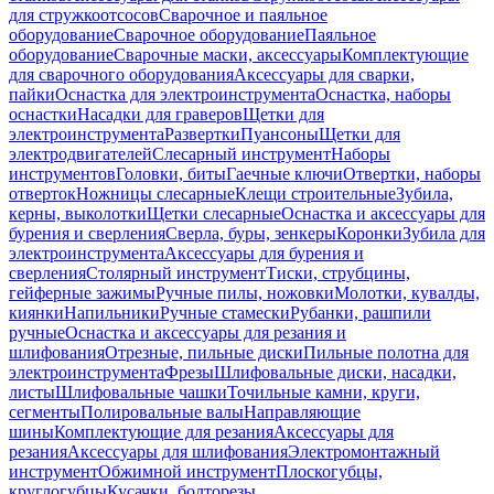
для стружкоотсосов
Сварочное и паяльное
оборудование
Сварочное оборудование
Паяльное
оборудование
Сварочные маски, аксессуары
Комплектующие
для сварочного оборудования
Аксессуары для сварки,
пайки
Оснастка для электроинструмента
Оснастка, наборы
оснастки
Насадки для граверов
Щетки для
электроинструмента
Развертки
Пуансоны
Щетки для
электродвигателей
Слесарный инструмент
Наборы
инструментов
Головки, биты
Гаечные ключи
Отвертки, наборы
отверток
Ножницы слесарные
Клещи строительные
Зубила,
керны, выколотки
Щетки слесарные
Оснастка и аксессуары для
бурения и сверления
Сверла, буры, зенкеры
Коронки
Зубила для
электроинструмента
Аксессуары для бурения и
сверления
Столярный инструмент
Тиски, струбцины,
гейферные зажимы
Ручные пилы, ножовки
Молотки, кувалды,
киянки
Напильники
Ручные стамески
Рубанки, рашпили
ручные
Оснастка и аксессуары для резания и
шлифования
Отрезные, пильные диски
Пильные полотна для
электроинструмента
Фрезы
Шлифовальные диски, насадки,
листы
Шлифовальные чашки
Точильные камни, круги,
сегменты
Полировальные валы
Направляющие
шины
Комплектующие для резания
Аксессуары для
резания
Аксессуары для шлифования
Электромонтажный
инструмент
Обжимной инструмент
Плоскогубцы,
круглогубцы
Кусачки, болторезы,