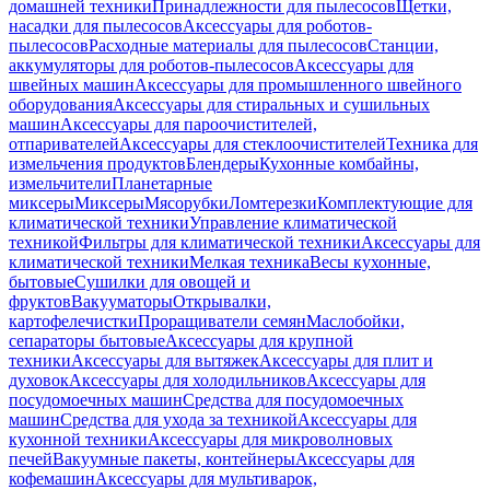
домашней техники
Принадлежности для пылесосов
Щетки,
насадки для пылесосов
Аксессуары для роботов-
пылесосов
Расходные материалы для пылесосов
Станции,
аккумуляторы для роботов-пылесосов
Аксессуары для
швейных машин
Аксессуары для промышленного швейного
оборудования
Аксессуары для стиральных и сушильных
машин
Аксессуары для пароочистителей,
отпаривателей
Аксессуары для стеклоочистителей
Техника для
измельчения продуктов
Блендеры
Кухонные комбайны,
измельчители
Планетарные
миксеры
Миксеры
Мясорубки
Ломтерезки
Комплектующие для
климатической техники
Управление климатической
техникой
Фильтры для климатической техники
Аксессуары для
климатической техники
Мелкая техника
Весы кухонные,
бытовые
Сушилки для овощей и
фруктов
Вакууматоры
Открывалки,
картофелечистки
Проращиватели семян
Маслобойки,
сепараторы бытовые
Аксессуары для крупной
техники
Аксессуары для вытяжек
Аксессуары для плит и
духовок
Аксессуары для холодильников
Аксессуары для
посудомоечных машин
Средства для посудомоечных
машин
Средства для ухода за техникой
Аксессуары для
кухонной техники
Аксессуары для микроволновых
печей
Вакуумные пакеты, контейнеры
Аксессуары для
кофемашин
Аксессуары для мультиварок,