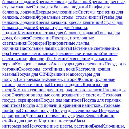
балкона, лоджии
Кресла-мешки для балкона
Кресла подвесные,
стулья садовые
Столы для балкона, лоджии
Шкафы для
балкона, лоджии
Дверцы жалюзийные
Системы хранения для
балкона, лоджии
Журнальные столы, столы-книги
Тумбы для
балкона, лоджии
Кресла-качалки, кресла-маятники
Стулья для
балкона, лоджии
Кресла, пуфы для балкона,
лоджии
Компактные столы для балкона, лоджии
Товары для
дома, бакалея
Освещение
Люстры, потолочные
светильники
Торшеры
Прикроватные лампы,
ночники
Настольные лампы
Споты
Настенные светильники,
бра
Точечные светильники
Трековые светильники
Уличные
светильники, фонари, бра
Лампы
Освещение для картин,
зеркал
Кольцевые лампы
Аксессуары для освещения
Посуда для
готовки
Сковороды, сотейники, воки
Кастрюли, ковши,
казаны
Посуда для СВЧ
Крышки и аксессуары для
посуды
Гастроемкости
Жалюзи, шторы
Жалюзи, рулонные
шторы, римские шторы
Шторы, гардины
Карнизы для
штор
Комплектующие для штор, карнизов, жалюзи
Пленки для
окон
Электроприводные солнцезащитные системы
Столовая
посуда, сервировка
Посуда для напитков
Посуда для горячих
напитков
Посуда для подачи и хранения напитков
Столовые
приборы
Столовая посуда
Посуда для сервировки
Предметы
сервировки
Детская столовая посуда
Декор
Зеркала
Кашпо,
стойки для цветов
Картины, постеры
Часы
интерьерные
Искусственные цветы, растения
Вазы
Ключницы,