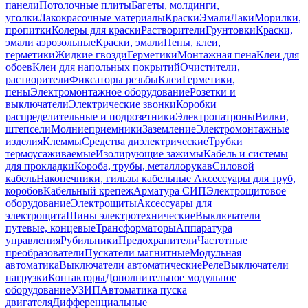
панели
Потолочные плиты
Багеты, молдинги,
уголки
Лакокрасочные материалы
Краски
Эмали
Лаки
Морилки,
пропитки
Колеры для краски
Растворители
Грунтовки
Краски,
эмали аэрозольные
Краски, эмали
Пены, клеи,
герметики
Жидкие гвозди
Герметики
Монтажная пена
Клеи для
обоев
Клеи для напольных покрытий
Очистители,
растворители
Фиксаторы резьбы
Клеи
Герметики,
пены
Электромонтажное оборудование
Розетки и
выключатели
Электрические звонки
Коробки
распределительные и подрозетники
Электропатроны
Вилки,
штепсели
Молниеприемники
Заземление
Электромонтажные
изделия
Клеммы
Средства диэлектрические
Трубки
термоусаживаемые
Изолирующие зажимы
Кабель и системы
для прокладки
Короба, трубы, металлорукав
Силовой
кабель
Наконечники, гильзы кабельные
Аксессуары для труб,
коробов
Кабельный крепеж
Арматура СИП
Электрощитовое
оборудование
Электрощиты
Аксессуары для
электрощита
Шины электротехнические
Выключатели
путевые, концевые
Трансформаторы
Аппаратура
управления
Рубильники
Предохранители
Частотные
преобразователи
Пускатели магнитные
Модульная
автоматика
Выключатели автоматические
Реле
Выключатели
нагрузки
Контакторы
Дополнительное модульное
оборудование
УЗИП
Автоматика пуска
двигателя
Дифференциальные