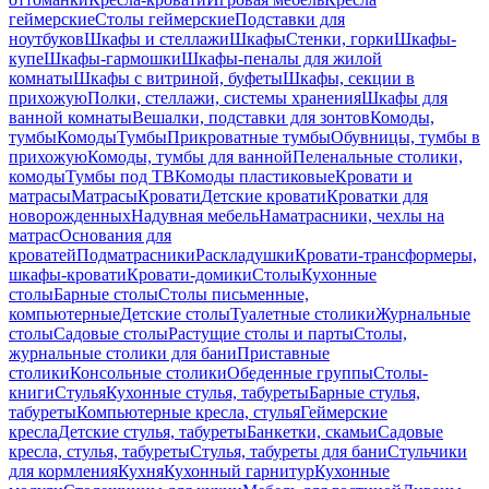
геймерские
Столы геймерские
Подставки для
ноутбуков
Шкафы и стеллажи
Шкафы
Стенки, горки
Шкафы-
купе
Шкафы-гармошки
Шкафы-пеналы для жилой
комнаты
Шкафы с витриной, буфеты
Шкафы, секции в
прихожую
Полки, стеллажи, системы хранения
Шкафы для
ванной комнаты
Вешалки, подставки для зонтов
Комоды,
тумбы
Комоды
Тумбы
Прикроватные тумбы
Обувницы, тумбы в
прихожую
Комоды, тумбы для ванной
Пеленальные столики,
комоды
Тумбы под ТВ
Комоды пластиковые
Кровати и
матрасы
Матрасы
Кровати
Детские кровати
Кроватки для
новорожденных
Надувная мебель
Наматрасники, чехлы на
матрас
Основания для
кроватей
Подматрасники
Раскладушки
Кровати-трансформеры,
шкафы-кровати
Кровати-домики
Столы
Кухонные
столы
Барные столы
Столы письменные,
компьютерные
Детские столы
Туалетные столики
Журнальные
столы
Садовые столы
Растущие столы и парты
Столы,
журнальные столики для бани
Приставные
столики
Консольные столики
Обеденные группы
Столы-
книги
Стулья
Кухонные стулья, табуреты
Барные стулья,
табуреты
Компьютерные кресла, стулья
Геймерские
кресла
Детские стулья, табуреты
Банкетки, скамьи
Садовые
кресла, стулья, табуреты
Стулья, табуреты для бани
Стульчики
для кормления
Кухня
Кухонный гарнитур
Кухонные