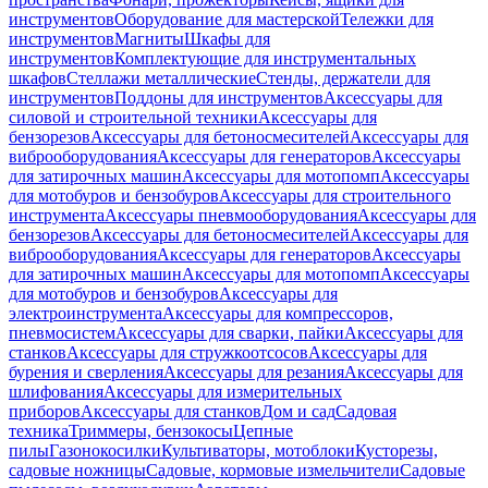
инструментов
Оборудование для мастерской
Тележки для
инструментов
Магниты
Шкафы для
инструментов
Комплектующие для инструментальных
шкафов
Стеллажи металлические
Стенды, держатели для
инструментов
Поддоны для инструментов
Аксессуары для
силовой и строительной техники
Аксессуары для
бензорезов
Аксессуары для бетоносмесителей
Аксессуары для
виброоборудования
Аксессуары для генераторов
Аксессуары
для затирочных машин
Аксессуары для мотопомп
Аксессуары
для мотобуров и бензобуров
Аксессуары для строительного
инструмента
Аксессуары пневмооборудования
Аксессуары для
бензорезов
Аксессуары для бетоносмесителей
Аксессуары для
виброоборудования
Аксессуары для генераторов
Аксессуары
для затирочных машин
Аксессуары для мотопомп
Аксессуары
для мотобуров и бензобуров
Аксессуары для
электроинструмента
Аксессуары для компрессоров,
пневмосистем
Аксессуары для сварки, пайки
Аксессуары для
станков
Аксессуары для стружкоотсосов
Аксессуары для
бурения и сверления
Аксессуары для резания
Аксессуары для
шлифования
Аксессуары для измерительных
приборов
Аксессуары для станков
Дом и сад
Садовая
техника
Триммеры, бензокосы
Цепные
пилы
Газонокосилки
Культиваторы, мотоблоки
Кусторезы,
садовые ножницы
Садовые, кормовые измельчители
Садовые