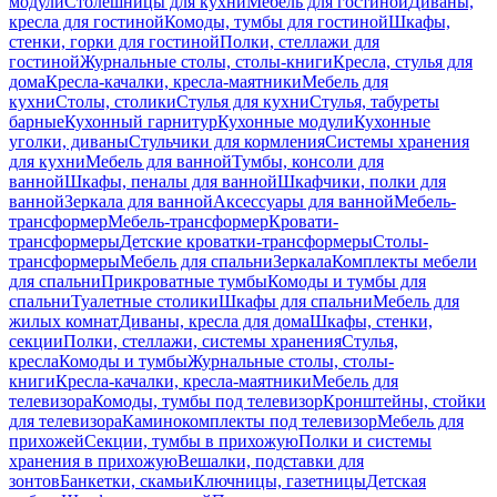
модули
Столешницы для кухни
Мебель для гостиной
Диваны,
кресла для гостиной
Комоды, тумбы для гостиной
Шкафы,
стенки, горки для гостиной
Полки, стеллажи для
гостиной
Журнальные столы, столы-книги
Кресла, стулья для
дома
Кресла-качалки, кресла-маятники
Мебель для
кухни
Столы, столики
Стулья для кухни
Стулья, табуреты
барные
Кухонный гарнитур
Кухонные модули
Кухонные
уголки, диваны
Стульчики для кормления
Системы хранения
для кухни
Мебель для ванной
Тумбы, консоли для
ванной
Шкафы, пеналы для ванной
Шкафчики, полки для
ванной
Зеркала для ванной
Аксессуары для ванной
Мебель-
трансформер
Мебель-трансформер
Кровати-
трансформеры
Детские кроватки-трансформеры
Столы-
трансформеры
Мебель для спальни
Зеркала
Комплекты мебели
для спальни
Прикроватные тумбы
Комоды и тумбы для
спальни
Туалетные столики
Шкафы для спальни
Мебель для
жилых комнат
Диваны, кресла для дома
Шкафы, стенки,
секции
Полки, стеллажи, системы хранения
Стулья,
кресла
Комоды и тумбы
Журнальные столы, столы-
книги
Кресла-качалки, кресла-маятники
Мебель для
телевизора
Комоды, тумбы под телевизор
Кронштейны, стойки
для телевизора
Каминокомплекты под телевизор
Мебель для
прихожей
Секции, тумбы в прихожую
Полки и системы
хранения в прихожую
Вешалки, подставки для
зонтов
Банкетки, скамьи
Ключницы, газетницы
Детская