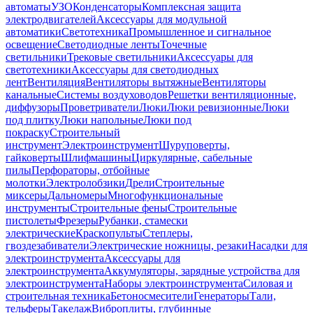
автоматы
УЗО
Конденсаторы
Комплексная защита
электродвигателей
Аксессуары для модульной
автоматики
Светотехника
Промышленное и сигнальное
освещение
Светодиодные ленты
Точечные
светильники
Трековые светильники
Аксессуары для
светотехники
Аксессуары для светодиодных
лент
Вентиляция
Вентиляторы вытяжные
Вентиляторы
канальные
Системы воздуховодов
Решетки вентиляционные,
диффузоры
Проветриватели
Люки
Люки ревизионные
Люки
под плитку
Люки напольные
Люки под
покраску
Строительный
инструмент
Электроинструмент
Шуруповерты,
гайковерты
Шлифмашины
Циркулярные, сабельные
пилы
Перфораторы, отбойные
молотки
Электролобзики
Дрели
Строительные
миксеры
Дальномеры
Многофункциональные
инструменты
Строительные фены
Строительные
пистолеты
Фрезеры
Рубанки, стамески
электрические
Краскопульты
Степлеры,
гвоздезабиватели
Электрические ножницы, резаки
Насадки для
электроинструмента
Аксессуары для
электроинструмента
Аккумуляторы, зарядные устройства для
электроинструмента
Наборы электроинструмента
Силовая и
строительная техника
Бетоносмесители
Генераторы
Тали,
тельферы
Такелаж
Виброплиты, глубинные