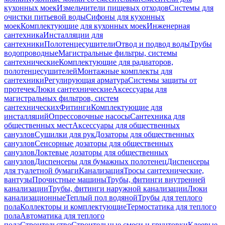
кухонных моек
Измельчители пищевых отходов
Системы для
очистки питьевой воды
Сифоны для кухонных
моек
Комплектующие для кухонных моек
Инженерная
сантехника
Инсталляции для
сантехники
Полотенцесушители
Отвод и подвод воды
Трубы
водопроводные
Магистральные фильтры, системы
сантехнические
Комплектующие для радиаторов,
полотенцесушителей
Монтажные комплекты для
сантехники
Регулирующая арматура
Системы защиты от
протечек
Люки сантехнические
Аксессуары для
магистральных фильтров, систем
сантехнических
Фитинги
Комплектующие для
инсталляций
Опрессовочные насосы
Сантехника для
общественных мест
Аксессуары для общественных
санузлов
Сушилки для рук
Дозаторы для общественных
санузлов
Сенсорные дозаторы для общественных
санузлов
Локтевые дозаторы для общественных
санузлов
Диспенсеры для бумажных полотенец
Диспенсеры
для туалетной бумаги
Канализация
Тросы сантехнические,
вантузы
Прочистные машины
Трубы, фитинги внутренней
канализации
Трубы, фитинги наружной канализации
Люки
канализационные
Теплый пол водяной
Трубы для теплого
пола
Коллекторы и комплектующие
Термостатика для теплого
пола
Автоматика для теплого
пола
Строительство
Строительные смеси и грунтовки
Клеевые