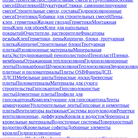
смеси
Шпатлевки
Штукатурки
Стяжки, самонивелирующие
смеси
Строительные смеси, составы
Гидроизоляционные
смеси
Грунтовки
Добавки для строительных смесей
Пены,
клеи, герметики
Жидкие гвозди
Герметики
Монтажная
пена
Клеи для обоев
Клеи для напольных
покрытий
Очистители, растворители
Фиксаторы
резьбы
Клеи
Герметики, пены
Кирпичи, блоки, тротуарная
плитка
Кирпичи
Строительные блоки
Тротуарная
плитка
Изоляционные материалы
Минеральная
вата
Экструдированный пенополистирол
Пенопласт
Пленки,
мембраны
Отражающая теплоизоляция
Гидроизоляционные
ленты
Поликарбонат
Шумоизоляция
Теплоизоляция
Звукоизоляц
плитные и пиломатериалы
Плиты OSB
Фанера
ДСП,
ЛДСП
Мебельные щиты
Террасные доски
Древесные
плиты
Пиломатериалы
Материалы для сухого
строительства
Гипсокартон
Гипсоволокнистые
листы
Цементные плиты
Профили для
гипсокартона
Комплектующие для гипсокартона
Ленты
армирующие
Уплотнительные ленты
Гипсовые и цементные
плиты
Вентиляторы вытяжные
Системы воздуховодов
Решетки
вентиляционные, диффузоры
Кровля и водосток
Черепица и
кровельные материалы
Водосточные системы
Поверхностный
водоотвод
Кровельные софиты
Доборные элементы
кровли
Гидроизоляционные