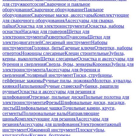
для стружкоотсосов
Сварочное и паяльное
оборудование
Сварочное оборудование
Паяльное
оборудование
Сварочные маски, аксессуары
Комплектующие
для сварочного оборудования
Аксессуары для сварки,
пайки
Оснастка для электроинструмента
Оснастка, наборы
оснастки
Насадки для граверов
Щетки для
электроинструмента
Развертки
Пуансоны
Щетки для
электродвигателей
Слесарный инструмент
Наборы
инструментов
Головки, биты
Гаечные ключи
Отвертки, наборы
отверток
Ножницы слесарные
Клещи строительные
Зубила,
керны, выколотки
Щетки слесарные
Оснастка и аксессуары для
бурения и сверления
Сверла, буры, зенкеры
Коронки
Зубила для
электроинструмента
Аксессуары для бурения и
сверления
Столярный инструмент
Тиски, струбцины,
гейферные зажимы
Ручные пилы, ножовки
Молотки, кувалды,
киянки
Напильники
Ручные стамески
Рубанки, рашпили
ручные
Оснастка и аксессуары для резания и
шлифования
Отрезные, пильные диски
Пильные полотна для
электроинструмента
Фрезы
Шлифовальные диски, насадки,
листы
Шлифовальные чашки
Точильные камни, круги,
сегменты
Полировальные валы
Направляющие
шины
Комплектующие для резания
Аксессуары для
резания
Аксессуары для шлифования
Электромонтажный
инструмент
Обжимной инструмент
Плоскогубцы,
круглогубцы
Кусачки, болторезы,