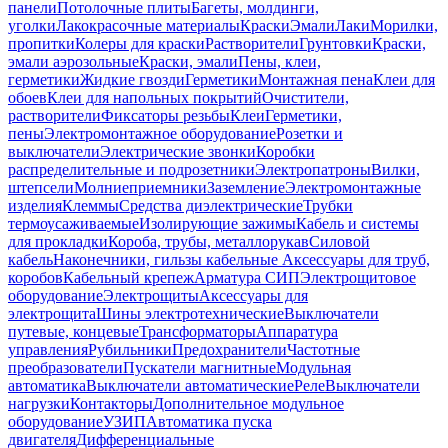
панели
Потолочные плиты
Багеты, молдинги,
уголки
Лакокрасочные материалы
Краски
Эмали
Лаки
Морилки,
пропитки
Колеры для краски
Растворители
Грунтовки
Краски,
эмали аэрозольные
Краски, эмали
Пены, клеи,
герметики
Жидкие гвозди
Герметики
Монтажная пена
Клеи для
обоев
Клеи для напольных покрытий
Очистители,
растворители
Фиксаторы резьбы
Клеи
Герметики,
пены
Электромонтажное оборудование
Розетки и
выключатели
Электрические звонки
Коробки
распределительные и подрозетники
Электропатроны
Вилки,
штепсели
Молниеприемники
Заземление
Электромонтажные
изделия
Клеммы
Средства диэлектрические
Трубки
термоусаживаемые
Изолирующие зажимы
Кабель и системы
для прокладки
Короба, трубы, металлорукав
Силовой
кабель
Наконечники, гильзы кабельные
Аксессуары для труб,
коробов
Кабельный крепеж
Арматура СИП
Электрощитовое
оборудование
Электрощиты
Аксессуары для
электрощита
Шины электротехнические
Выключатели
путевые, концевые
Трансформаторы
Аппаратура
управления
Рубильники
Предохранители
Частотные
преобразователи
Пускатели магнитные
Модульная
автоматика
Выключатели автоматические
Реле
Выключатели
нагрузки
Контакторы
Дополнительное модульное
оборудование
УЗИП
Автоматика пуска
двигателя
Дифференциальные