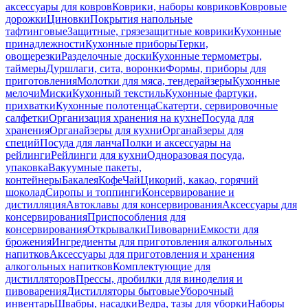
аксессуары для ковров
Коврики, наборы ковриков
Ковровые
дорожки
Циновки
Покрытия напольные
тафтинговые
Защитные, грязезащитные коврики
Кухонные
принадлежности
Кухонные приборы
Терки,
овощерезки
Разделочные доски
Кухонные термометры,
таймеры
Дуршлаги, сита, воронки
Формы, приборы для
приготовления
Молотки для мяса, тендерайзеры
Кухонные
мелочи
Миски
Кухонный текстиль
Кухонные фартуки,
прихватки
Кухонные полотенца
Скатерти, сервировочные
салфетки
Организация хранения на кухне
Посуда для
хранения
Органайзеры для кухни
Органайзеры для
специй
Посуда для ланча
Полки и аксессуары на
рейлинги
Рейлинги для кухни
Одноразовая посуда,
упаковка
Вакуумные пакеты,
контейнеры
Бакалея
Кофе
Чай
Цикорий, какао, горячий
шоколад
Сиропы и топпинги
Консервирование и
дистилляция
Автоклавы для консервирования
Аксессуары для
консервирования
Приспособления для
консервирования
Открывалки
Пивоварни
Емкости для
брожения
Ингредиенты для приготовления алкогольных
напитков
Аксессуары для приготовления и хранения
алкогольных напитков
Комплектующие для
дистилляторов
Прессы, дробилки для виноделия и
пивоварения
Дистилляторы бытовые
Уборочный
инвентарь
Швабры, насадки
Ведра, тазы для уборки
Наборы