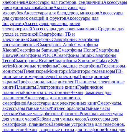
хлебопечек
Аксессуары для тостеров, сэндвичниц
Аксессуары
для кухонных комбайнов
Аксессуары для
мясорубок
Аксессуары для блендеров, миксеров
Аксессуары
для сушилок овощей и фруктов
Аксессуары для
йогуртниц
Аксессуары для аэрогрилей,
электрогрилей
Аксессуары для соковыжималок
Средства для
ухода за техникой
Смартфоны, ТВ и
электроника
Смартфоны
Смартфоны
Смартфоны
восстановленные
Смартфоны Apple
Смартфоны
Xiaomi
Смартфоны Samsung
Смартфоны Honor
Смартфоны
Huawei
Смартфоны POCO
Смартфоны Infinix
Смартфоны
Tecno
Смартфоны Realme
Смартфоны Samsung Galaxy S26
series
Кнопочные телефоны
Складные смартфоны
Телевизоры,
мониторы
Телевизоры
Мониторы
Мониторы-телевизоры
ТВ-
приставки и медиаплееры
Проекторы
Проекционные
экраны
Профессиональные дисплеи
Планшеты, электронные
книги
Планшеты
Электронные книги
Графические
планшеты
Блокноты электронные
Чехлы, бамперы для
планшетов
Аксессуары для планшетов,
смартфонов
Аксессуары для электронных книг
Смарт-часы,
аксессуары
Умные часы
Фитнес-браслеты
Умные часы
детские
Умные часы, фитнес-браслеты
Ремешки, аксессуары
для умных часов
Кабели для умных часов
Аксессуары для
смартфонов, планшетов
Зарядные устройства для телефонов,
планшетов
Чехлы, защитные стекла для телефонов
Чехлы для