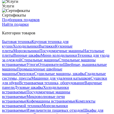
Услуги
Сертификаты
Подборщик подарков
Найти подарки
Категории товаров
Бытовая техника
Крупная техника для
кухни
Холодильники
Вытяжки
Кухонные
плиты
Морозильники
Посудомоечные машины
Настольные
плиты
Винные шкафы
Мини-холодильники
Техника для ухода
за одеждой
Стиральные машины
Стиральные машины
встраиваемые
Утюги
Отпариватели
Швейные, вышивальные
машины
Промышленные швейные
машины
Оверлоки
Сушильные машины, шкафы
Гладильные
системы, прессы
Машинки для удаления катышков
Сушилки
для обуви
Встраиваемая техника, оборудование
Варочные
панели
Духовые шкафы
Холодильники
встраиваемые
Посудомоечные машины
встраиваемые
Микроволновые печи
встраиваемые
Кофемашины встраиваемые
Комплекты
встраиваемой техники
Морозильники
встраиваемые
Измельчители пищевых отходов
Шкафы для