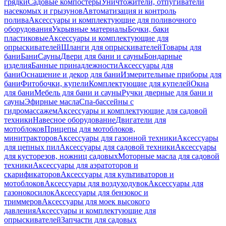
грядки
Садовые компостеры
Уничтожители, отпугиватели
насекомых и грызунов
Автоматизация и контроль
полива
Аксессуары и комплектующие для поливочного
оборудования
Укрывные материалы
Бочки, баки
пластиковые
Аксессуары и комплектующие для
опрыскивателей
Шланги для опрыскивателей
Товары для
бани
Бани
Сауны
Двери для бани и сауны
Бондарные
изделия
Банные принадлежности
Аксессуары для
бани
Оснащение и декор для бани
Измерительные приборы для
бани
Фитобочки, купели
Комплектующие для купелей
Окна
для бани
Мебель для бани и сауны
Ручки дверные для бани и
сауны
Эфирные масла
Спа-бассейны с
гидромассажем
Аксессуары и комплектующие для садовой
техники
Навесное оборудование
Двигатели для
мотоблоков
Прицепы для мотоблоков,
минитракторов
Аксессуары для газонной техники
Аксессуары
для цепных пил
Аксессуары для садовой техники
Аксессуары
для кусторезов, ножниц садовых
Моторные масла для садовой
техники
Аксессуары для аэратоторов и
скарификаторов
Аксессуары для культиваторов и
мотоблоков
Аксессуары для воздуходувок
Аксессуары для
газонокосилок
Аксессуары для бензокос и
триммеров
Аксессуары для моек высокого
давления
Аксессуары и комплектующие для
опрыскивателей
Запчасти для садовых