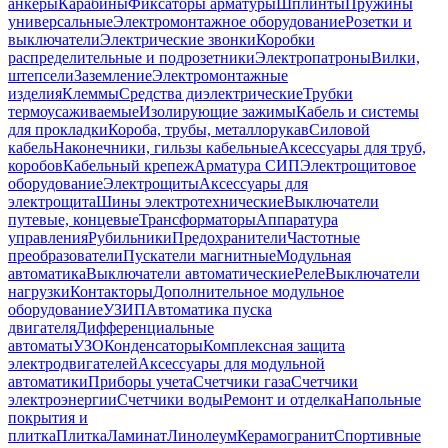
анкеры
Карабины
Фиксаторы арматуры
Шплинты
Пружины
универсальные
Электромонтажное оборудование
Розетки и
выключатели
Электрические звонки
Коробки
распределительные и подрозетники
Электропатроны
Вилки,
штепсели
Заземление
Электромонтажные
изделия
Клеммы
Средства диэлектрические
Трубки
термоусаживаемые
Изолирующие зажимы
Кабель и системы
для прокладки
Короба, трубы, металлорукав
Силовой
кабель
Наконечники, гильзы кабельные
Аксессуары для труб,
коробов
Кабельный крепеж
Арматура СИП
Электрощитовое
оборудование
Электрощиты
Аксессуары для
электрощита
Шины электротехнические
Выключатели
путевые, концевые
Трансформаторы
Аппаратура
управления
Рубильники
Предохранители
Частотные
преобразователи
Пускатели магнитные
Модульная
автоматика
Выключатели автоматические
Реле
Выключатели
нагрузки
Контакторы
Дополнительное модульное
оборудование
УЗИП
Автоматика пуска
двигателя
Дифференциальные
автоматы
УЗО
Конденсаторы
Комплексная защита
электродвигателей
Аксессуары для модульной
автоматики
Приборы учета
Счетчики газа
Счетчики
электроэнергии
Счетчики воды
Ремонт и отделка
Напольные
покрытия и
плитка
Плитка
Ламинат
Линолеум
Керамогранит
Спортивные