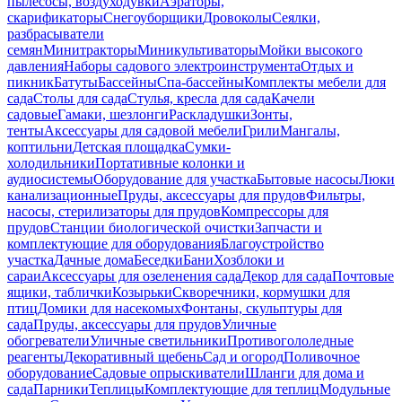
пылесосы, воздуходувки
Аэраторы,
скарификаторы
Снегоуборщики
Дровоколы
Сеялки,
разбрасыватели
семян
Минитракторы
Миникультиваторы
Мойки высокого
давления
Наборы садового электроинструмента
Отдых и
пикник
Батуты
Бассейны
Спа-бассейны
Комплекты мебели для
сада
Столы для сада
Стулья, кресла для сада
Качели
садовые
Гамаки, шезлонги
Раскладушки
Зонты,
тенты
Аксессуары для садовой мебели
Грили
Мангалы,
коптильни
Детская площадка
Сумки-
холодильники
Портативные колонки и
аудиосистемы
Оборудование для участка
Бытовые насосы
Люки
канализационные
Пруды, аксессуары для прудов
Фильтры,
насосы, стерилизаторы для прудов
Компрессоры для
прудов
Станции биологической очистки
Запчасти и
комплектующие для оборудования
Благоустройство
участка
Дачные дома
Беседки
Бани
Хозблоки и
сараи
Аксессуары для озеленения сада
Декор для сада
Почтовые
ящики, таблички
Козырьки
Скворечники, кормушки для
птиц
Домики для насекомых
Фонтаны, скульптуры для
сада
Пруды, аксессуары для прудов
Уличные
обогреватели
Уличные светильники
Противогололедные
реагенты
Декоративный щебень
Сад и огород
Поливочное
оборудование
Садовые опрыскиватели
Шланги для дома и
сада
Парники
Теплицы
Комплектующие для теплиц
Модульные