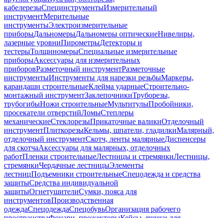
кабелерезы
Специнструменты
Измерительный
инструмент
Мерительные
инструменты
Электроизмерительные
приборы
Дальномеры
Дальномеры оптические
Нивелиры,
лазерные уровни
Пирометры
Детекторы и
тестеры
Толщиномеры
Специальные измерительные
приборы
Аксессуары для измерительных
приборов
Разметочный инструмент
Разметочные
инструменты
Инструменты для нарезки резьбы
Маркеры,
карандаши строительные
Клейма ударные
Строительно-
монтажный инструмент
Заклепочники
Труборезы,
трубогибы
Ножи строительные
Мультитулы
Пробойники,
просекатели отверстий
Ломы
Степлеры
механические
Стеклорезы
Прикаточные валики
Отделочный
инструмент
Плиткорезы
Кельмы, шпатели, гладилки
Малярный,
отделочный инструмент
Скотч, ленты малярные
Диспенсеры
для скотча
Аксессуары для малярных, отделочных
работ
Пленки строительные
Лестницы и стремянки
Лестницы,
стремянки
Чердачные лестницы
Элементы
лестниц
Подъемники строительные
Спецодежда и средства
защиты
Средства индивидуальной
защиты
Огнетушители
Сумки, пояса для
инструментов
Производственная
одежда
Спецодежда
Спецобувь
Организация рабочего
пространства
Фонари, прожекторы
Кейсы, ящики для