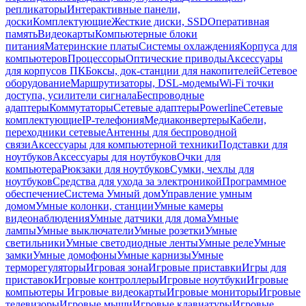
репликаторы
Интерактивные панели,
доски
Комплектующие
Жесткие диски, SSD
Оперативная
память
Видеокарты
Компьютерные блоки
питания
Материнские платы
Системы охлаждения
Корпуса для
компьютеров
Процессоры
Оптические приводы
Аксессуары
для корпусов ПК
Боксы, док-станции для накопителей
Сетевое
оборудование
Маршрутизаторы, DSL-модемы
Wi-Fi точки
доступа, усилители сигнала
Беспроводные
адаптеры
Коммутаторы
Сетевые адаптеры
Powerline
Сетевые
комплектующие
IP-телефония
Медиаконвертеры
Кабели,
переходники сетевые
Антенны для беспроводной
связи
Аксессуары для компьютерной техники
Подставки для
ноутбуков
Аксессуары для ноутбуков
Очки для
компьютера
Рюкзаки для ноутбуков
Сумки, чехлы для
ноутбуков
Средства для ухода за электроникой
Программное
обеспечение
Система Умный дом
Управление умным
домом
Умные колонки, станции
Умные камеры
видеонаблюдения
Умные датчики для дома
Умные
лампы
Умные выключатели
Умные розетки
Умные
светильники
Умные светодиодные ленты
Умные реле
Умные
замки
Умные домофоны
Умные карнизы
Умные
терморегуляторы
Игровая зона
Игровые приставки
Игры для
приставок
Игровые контроллеры
Игровые ноутбуки
Игровые
компьютеры
Игровые видеокарты
Игровые мониторы
Игровые
телевизоры
Игровые мыши
Игровые клавиатуры
Игровые