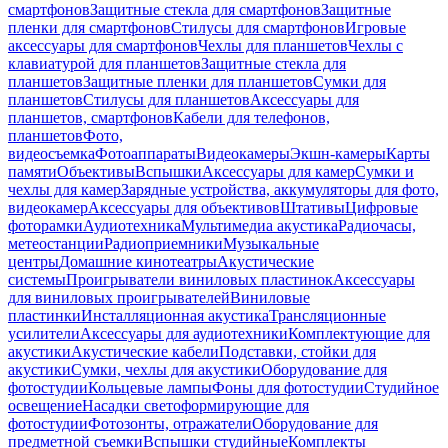
смартфонов
Защитные стекла для смартфонов
Защитные
пленки для смартфонов
Стилусы для смартфонов
Игровые
аксессуары для смартфонов
Чехлы для планшетов
Чехлы с
клавиатурой для планшетов
Защитные стекла для
планшетов
Защитные пленки для планшетов
Сумки для
планшетов
Стилусы для планшетов
Аксессуары для
планшетов, смартфонов
Кабели для телефонов,
планшетов
Фото,
видеосъемка
Фотоаппараты
Видеокамеры
Экшн-камеры
Карты
памяти
Объективы
Вспышки
Аксессуары для камер
Сумки и
чехлы для камер
Зарядные устройства, аккумуляторы для фото,
видеокамер
Аксессуары для объективов
Штативы
Цифровые
фоторамки
Аудиотехника
Мультимедиа акустика
Радиочасы,
метеостанции
Радиоприемники
Музыкальные
центры
Домашние кинотеатры
Акустические
системы
Проигрыватели виниловых пластинок
Аксессуары
для виниловых проигрывателей
Виниловые
пластинки
Инсталляционная акустика
Трансляционные
усилители
Аксессуары для аудиотехники
Комплектующие для
акустики
Акустические кабели
Подставки, стойки для
акустики
Сумки, чехлы для акустики
Оборудование для
фотостудии
Кольцевые лампы
Фоны для фотостудии
Студийное
освещение
Насадки светоформирующие для
фотостудии
Фотозонты, отражатели
Оборудование для
предметной съемки
Вспышки студийные
Комплекты