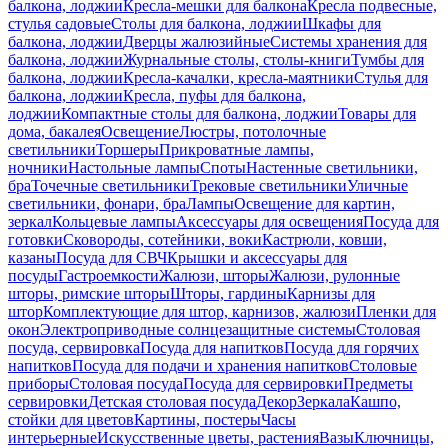
балкона, лоджии
Кресла-мешки для балкона
Кресла подвесные,
стулья садовые
Столы для балкона, лоджии
Шкафы для
балкона, лоджии
Дверцы жалюзийные
Системы хранения для
балкона, лоджии
Журнальные столы, столы-книги
Тумбы для
балкона, лоджии
Кресла-качалки, кресла-маятники
Стулья для
балкона, лоджии
Кресла, пуфы для балкона,
лоджии
Компактные столы для балкона, лоджии
Товары для
дома, бакалея
Освещение
Люстры, потолочные
светильники
Торшеры
Прикроватные лампы,
ночники
Настольные лампы
Споты
Настенные светильники,
бра
Точечные светильники
Трековые светильники
Уличные
светильники, фонари, бра
Лампы
Освещение для картин,
зеркал
Кольцевые лампы
Аксессуары для освещения
Посуда для
готовки
Сковороды, сотейники, воки
Кастрюли, ковши,
казаны
Посуда для СВЧ
Крышки и аксессуары для
посуды
Гастроемкости
Жалюзи, шторы
Жалюзи, рулонные
шторы, римские шторы
Шторы, гардины
Карнизы для
штор
Комплектующие для штор, карнизов, жалюзи
Пленки для
окон
Электроприводные солнцезащитные системы
Столовая
посуда, сервировка
Посуда для напитков
Посуда для горячих
напитков
Посуда для подачи и хранения напитков
Столовые
приборы
Столовая посуда
Посуда для сервировки
Предметы
сервировки
Детская столовая посуда
Декор
Зеркала
Кашпо,
стойки для цветов
Картины, постеры
Часы
интерьерные
Искусственные цветы, растения
Вазы
Ключницы,