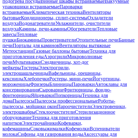
подогрева посуды
Винные шкафы встраиваемые
Вакуумные
упаковщики встраиваемые
Пароварки
встраиваемые
Климатическая техника
Вентиляторы
бытовые
Кондиционеры, сплит-системы
Охладители
воздуха
Водонагреватели
Увлажнители, очистители
воздуха
Камины, печи-камины
Обогреватели
Тепловые
завесы
Тепловые
пушки
Биокамины
Проветриватели
Отопительные печи
Банные
печи
Порталы для каминов
Вентиляторы вытяжные
Метеостанции
Газовые баллоны бытовые
Техника для
приготовления еды
Аэрогрили
Микроволновые
печи
Мультиварки
Сэндвичницы, хот-дог
мейкеры
Тостеры
Электрогрили,
электрошашлычницы
Вафельницы, орешницы,
кексницы
Хлебопечки
Ростеры, мини-печи
Йогуртницы,
мороженицы
Фризеры
Блинницы
Пароварки
Автоклавы для
консервирования
Сыроварни
Фритюрницы, фондю-
фритюрницы
Яйцеварки
Попкорницы
Техника для
дома
Пылесосы
Пылесосы профессиональные
Роботы-
пылесосы, мойщики окон
Пароочистители
Электровеники,
электрошвабры
Стеклоочистители
Стерилизационное
оборудование
Техника для приготовления
напитков
Электрочайники
Кофеварки,
кофемашины
Соковыжималки
Кофемолки
Вспениватели
молока
Сифоны для газирования воды
Аксессуары для