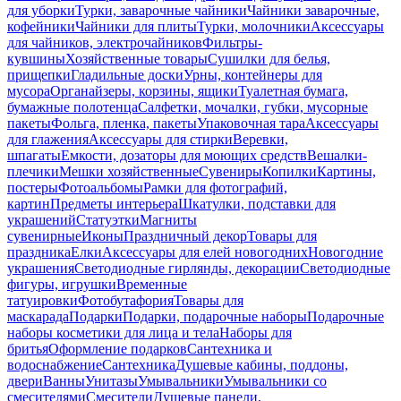
для уборки
Турки, заварочные чайники
Чайники заварочные,
кофейники
Чайники для плиты
Турки, молочники
Аксессуары
для чайников, электрочайников
Фильтры-
кувшины
Хозяйственные товары
Сушилки для белья,
прищепки
Гладильные доски
Урны, контейнеры для
мусора
Органайзеры, корзины, ящики
Туалетная бумага,
бумажные полотенца
Салфетки, мочалки, губки, мусорные
пакеты
Фольга, пленка, пакеты
Упаковочная тара
Аксессуары
для глажения
Аксессуары для стирки
Веревки,
шпагаты
Емкости, дозаторы для моющих средств
Вешалки-
плечики
Мешки хозяйственные
Сувениры
Копилки
Картины,
постеры
Фотоальбомы
Рамки для фотографий,
картин
Предметы интерьера
Шкатулки, подставки для
украшений
Статуэтки
Магниты
сувенирные
Иконы
Праздничный декор
Товары для
праздника
Елки
Аксессуары для елей новогодних
Новогодние
украшения
Светодиодные гирлянды, декорации
Светодиодные
фигуры, игрушки
Временные
татуировки
Фотобутафория
Товары для
маскарада
Подарки
Подарки, подарочные наборы
Подарочные
наборы косметики для лица и тела
Наборы для
бритья
Оформление подарков
Сантехника и
водоснабжение
Сантехника
Душевые кабины, поддоны,
двери
Ванны
Унитазы
Умывальники
Умывальники со
смесителями
Смесители
Душевые панели,