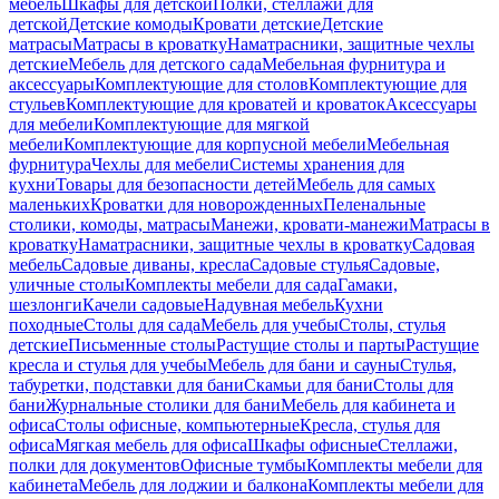
мебель
Шкафы для детской
Полки, стеллажи для
детской
Детские комоды
Кровати детские
Детские
матрасы
Матрасы в кроватку
Наматрасники, защитные чехлы
детские
Мебель для детского сада
Мебельная фурнитура и
аксессуары
Комплектующие для столов
Комплектующие для
стульев
Комплектующие для кроватей и кроваток
Аксессуары
для мебели
Комплектующие для мягкой
мебели
Комплектующие для корпусной мебели
Мебельная
фурнитура
Чехлы для мебели
Системы хранения для
кухни
Товары для безопасности детей
Мебель для самых
маленьких
Кроватки для новорожденных
Пеленальные
столики, комоды, матрасы
Манежи, кровати-манежи
Матрасы в
кроватку
Наматрасники, защитные чехлы в кроватку
Садовая
мебель
Садовые диваны, кресла
Садовые стулья
Садовые,
уличные столы
Комплекты мебели для сада
Гамаки,
шезлонги
Качели садовые
Надувная мебель
Кухни
походные
Столы для сада
Мебель для учебы
Столы, стулья
детские
Письменные столы
Растущие столы и парты
Растущие
кресла и стулья для учебы
Мебель для бани и сауны
Стулья,
табуретки, подставки для бани
Скамьи для бани
Столы для
бани
Журнальные столики для бани
Мебель для кабинета и
офиса
Столы офисные, компьютерные
Кресла, стулья для
офиса
Мягкая мебель для офиса
Шкафы офисные
Стеллажи,
полки для документов
Офисные тумбы
Комплекты мебели для
кабинета
Мебель для лоджии и балкона
Комплекты мебели для