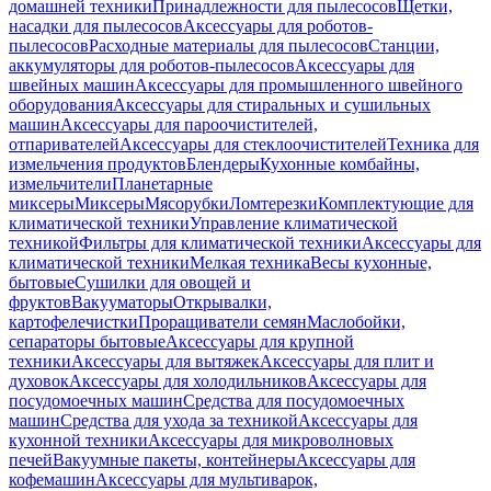
домашней техники
Принадлежности для пылесосов
Щетки,
насадки для пылесосов
Аксессуары для роботов-
пылесосов
Расходные материалы для пылесосов
Станции,
аккумуляторы для роботов-пылесосов
Аксессуары для
швейных машин
Аксессуары для промышленного швейного
оборудования
Аксессуары для стиральных и сушильных
машин
Аксессуары для пароочистителей,
отпаривателей
Аксессуары для стеклоочистителей
Техника для
измельчения продуктов
Блендеры
Кухонные комбайны,
измельчители
Планетарные
миксеры
Миксеры
Мясорубки
Ломтерезки
Комплектующие для
климатической техники
Управление климатической
техникой
Фильтры для климатической техники
Аксессуары для
климатической техники
Мелкая техника
Весы кухонные,
бытовые
Сушилки для овощей и
фруктов
Вакууматоры
Открывалки,
картофелечистки
Проращиватели семян
Маслобойки,
сепараторы бытовые
Аксессуары для крупной
техники
Аксессуары для вытяжек
Аксессуары для плит и
духовок
Аксессуары для холодильников
Аксессуары для
посудомоечных машин
Средства для посудомоечных
машин
Средства для ухода за техникой
Аксессуары для
кухонной техники
Аксессуары для микроволновых
печей
Вакуумные пакеты, контейнеры
Аксессуары для
кофемашин
Аксессуары для мультиварок,