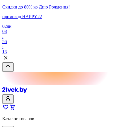
Скидки до 80% ко Дню Рождения!
промокод HAPPY22
02
дн
08
:
56
:
13
Каталог товаров