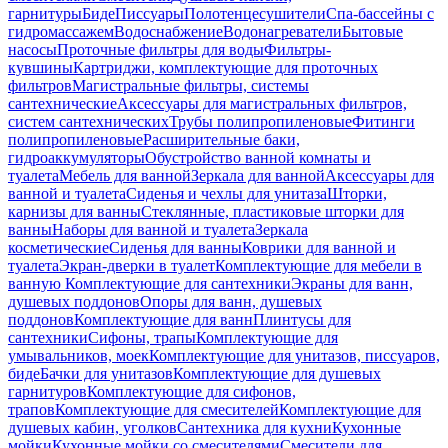
гарнитуры
Биде
Писсуары
Полотенцесушители
Спа-бассейны с
гидромассажем
Водоснабжение
Водонагреватели
Бытовые
насосы
Проточные фильтры для воды
Фильтры-
кувшины
Картриджи, комплектующие для проточных
фильтров
Магистральные фильтры, системы
сантехнические
Аксессуары для магистральных фильтров,
систем сантехнических
Трубы полипропиленовые
Фитинги
полипропиленовые
Расширительные баки,
гидроаккумуляторы
Обустройство ванной комнаты и
туалета
Мебель для ванной
Зеркала для ванной
Аксессуары для
ванной и туалета
Сиденья и чехлы для унитаза
Шторки,
карнизы для ванны
Стеклянные, пластиковые шторки для
ванны
Наборы для ванной и туалета
Зеркала
косметические
Сиденья для ванны
Коврики для ванной и
туалета
Экран-дверки в туалет
Комплектующие для мебели в
ванную
Комплектующие для сантехники
Экраны для ванн,
душевых поддонов
Опоры для ванн, душевых
поддонов
Комплектующие для ванн
Плинтусы для
сантехники
Сифоны, трапы
Комплектующие для
умывальников, моек
Комплектующие для унитазов, писсуаров,
биде
Бачки для унитазов
Комплектующие для душевых
гарнитуров
Комплектующие для сифонов,
трапов
Комплектующие для смесителей
Комплектующие для
душевых кабин, уголков
Сантехника для кухни
Кухонные
мойки
Кухонные мойки со смесителями
Смесители для