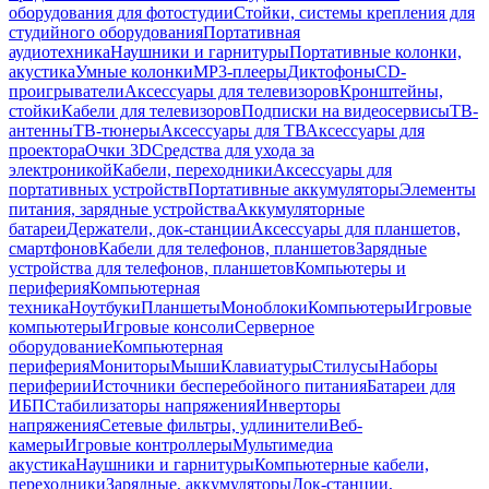
оборудования для фотостудии
Стойки, системы крепления для
студийного оборудования
Портативная
аудиотехника
Наушники и гарнитуры
Портативные колонки,
акустика
Умные колонки
MP3-плееры
Диктофоны
CD-
проигрыватели
Аксессуары для телевизоров
Кронштейны,
стойки
Кабели для телевизоров
Подписки на видеосервисы
ТВ-
антенны
ТВ-тюнеры
Аксессуары для ТВ
Аксессуары для
проектора
Очки 3D
Средства для ухода за
электроникой
Кабели, переходники
Аксессуары для
портативных устройств
Портативные аккумуляторы
Элементы
питания, зарядные устройства
Аккумуляторные
батареи
Держатели, док-станции
Аксессуары для планшетов,
смартфонов
Кабели для телефонов, планшетов
Зарядные
устройства для телефонов, планшетов
Компьютеры и
периферия
Компьютерная
техника
Ноутбуки
Планшеты
Моноблоки
Компьютеры
Игровые
компьютеры
Игровые консоли
Серверное
оборудование
Компьютерная
периферия
Мониторы
Мыши
Клавиатуры
Стилусы
Наборы
периферии
Источники бесперебойного питания
Батареи для
ИБП
Стабилизаторы напряжения
Инверторы
напряжения
Сетевые фильтры, удлинители
Веб-
камеры
Игровые контроллеры
Мультимедиа
акустика
Наушники и гарнитуры
Компьютерные кабели,
переходники
Зарядные, аккумуляторы
Док-станции,