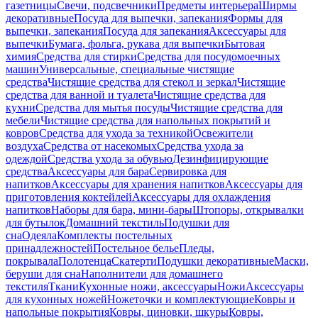
газетницы
Свечи, подсвечники
Предметы интерьера
Ширмы
декоративные
Посуда для выпечки, запекания
Формы для
выпечки, запекания
Посуда для запекания
Аксессуары для
выпечки
Бумага, фольга, рукава для выпечки
Бытовая
химия
Средства для стирки
Средства для посудомоечных
машин
Универсальные, специальные чистящие
средства
Чистящие средства для стекол и зеркал
Чистящие
средства для ванной и туалета
Чистящие средства для
кухни
Средства для мытья посуды
Чистящие средства для
мебели
Чистящие средства для напольных покрытий и
ковров
Средства для ухода за техникой
Освежители
воздуха
Средства от насекомых
Средства ухода за
одеждой
Средства ухода за обувью
Дезинфицирующие
средства
Аксессуары для бара
Сервировка для
напитков
Аксессуары для хранения напитков
Аксессуары для
приготовления коктейлей
Аксессуары для охлаждения
напитков
Наборы для бара, мини-бары
Штопоры, открывалки
для бутылок
Домашний текстиль
Подушки для
сна
Одеяла
Комплекты постельных
принадлежностей
Постельное белье
Пледы,
покрывала
Полотенца
Скатерти
Подушки декоративные
Маски,
беруши для сна
Наполнители для домашнего
текстиля
Ткани
Кухонные ножи, аксессуары
Ножи
Аксессуары
для кухонных ножей
Ножеточки и комплектующие
Ковры и
напольные покрытия
Ковры, циновки, шкуры
Ковры,