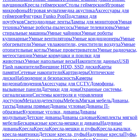
наушники
Кресла геймерские
Столы геймерские
Игровые
микрофоны
Игровая мультимедиа акустика
Аксессуары для
геймеров
Фигурки Funko Pop
Подставки для
ноутбуков
Светодиодные ленты
Лампы для мониторов
Умная
техника
Умные роботы-пылесосы
Умные телевизоры
Умные
стиральные машины
Умные чайники
Умные роботы
кулинарные
Умные вентиляторы
Умные кондиционеры
Умные
обогреватели
Умные увлажнители, очистители воздуха
Умные
отопительные котлы
Умные проветриватели
Умные радиочасы,
метеостанции
Умные кормушки и поилки для
животных
Умные напольные весы
Накопители данных
USB
Flash накопители
Внешние HDD, SSD диски
Карты
памяти
Сетевые накопители
Картридеры
Оптические
диски
Наблюдение и безопасность
Камеры
видеонаблюдения
Аксессуары для CCTV
Домофоны,
вызывные панели
Датчики для дома
Охранные системы,
сигнализации
Системы контроля и управления
доступом
Металлодетекторы
Мебель
Мягкая мебель
Диваны,
тахты
Диваны прямые
Диваны угловые
Диваны П-
образные
Кухонные уголки, диваны
Диваны
модульные
Детские диваны
Диваны садовые
Комплекты мягкой
мебели
Бескаркасные кресла-мешки и диваны
Надувные
диваны
Кресла
Кресла
Кресла-мешки и пуфы
Кресла-качалки,
кресла-маятники
Детские кресла, пуфы
Надувные кресла
Пуфы,
оттоманки
Кресла-кровати
Игровая мебель
Кресла