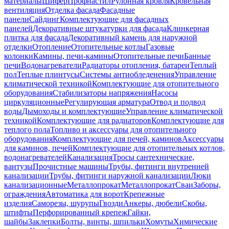
материалы
Шифер
Профнастил
Рулонная кровля
Кровельная
вентиляция
Отделка фасада
Фасадные
панели
Сайдинг
Комплектующие для фасадных
панелей
Декоративные штукатурки для фасада
Клинкерная
плитка для фасада
Декоративный камень для наружной
отделки
Отопление
Отопительные котлы
Газовые
колонки
Камины, печи-камины
Отопительные печи
Банные
печи
Водонагреватели
Радиаторы отопления, батареи
Теплый
пол
Теплые плинтусы
Системы антиобледенения
Управление
климатической техникой
Комплектующие для отопительного
оборудования
Стабилизаторы напряжения
Насосы
циркуляционные
Регулирующая арматура
Отвод и подвод
воды
Дымоходы и комплектующие
Управление климатической
техникой
Комплектующие для радиаторов
Комплектующие для
теплого пола
Топливо и аксессуары для отопительного
оборудования
Комплектующие для печей, каминов
Аксессуары
для каминов, печей
Комплектующие для отопительных котлов,
водонагревателей
Канализация
Тросы сантехнические,
вантузы
Прочистные машины
Трубы, фитинги внутренней
канализации
Трубы, фитинги наружной канализации
Люки
канализационные
Металлопрокат
Металлопрокат
Сваи
Заборы,
ограждения
Автоматика для ворот
Крепежные
изделия
Саморезы, шурупы
Гвозди
Анкеры, дюбели
Скобы,
штифты
Перфорированный крепеж
Гайки,
шайбы
Заклепки
Болты, винты, шпильки
Хомуты
Химические