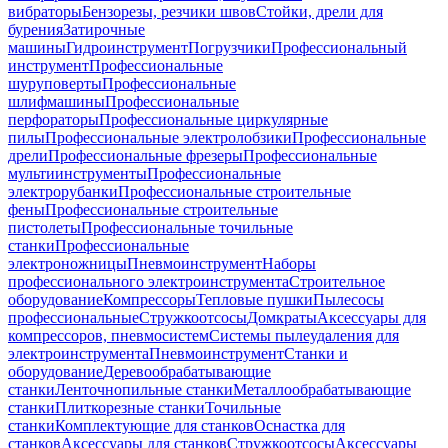
вибраторы
Бензорезы, резчики швов
Стойки, дрели для
бурения
Затирочные
машины
Гидроинструмент
Погрузчики
Профессиональный
инструмент
Профессиональные
шуруповерты
Профессиональные
шлифмашины
Профессиональные
перфораторы
Профессиональные циркулярные
пилы
Профессиональные электролобзики
Профессиональные
дрели
Профессиональные фрезеры
Профессиональные
мультиинструменты
Профессиональные
электрорубанки
Профессиональные строительные
фены
Профессиональные строительные
пистолеты
Профессиональные точильные
станки
Профессиональные
электроножницы
Пневмоинструмент
Наборы
профессионального электроинструмента
Строительное
оборудование
Компрессоры
Тепловые пушки
Пылесосы
профессиональные
Стружкоотсосы
Домкраты
Аксессуары для
компрессоров, пневмосистем
Системы пылеудаления для
электроинструмента
Пневмоинструмент
Станки и
оборудование
Деревообрабатывающие
станки
Ленточнопильные станки
Металлообрабатывающие
станки
Плиткорезные станки
Точильные
станки
Комплектующие для станков
Оснастка для
станков
Аксессуары для станков
Стружкоотсосы
Аксессуары