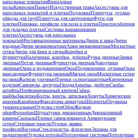
напольные покрытия
Виниловые
полы
Ковролин
Паркет
Искусственная трава
Аксессуары для
напольных покрытий и плитки
Подложка
Плинтусы, уголки,
обводы для труб
Плинтусы для сантехники
Фуги для
плитки
Порожки, профили для пола и плитки
Приспособления
для укладки плитки
Системы выравнивания
плитки
Аксессуары для напольных
покрытий
Реставрационные материалы
Двери и арки
Двери
входные
Двери межкомнатные
Арки межкомнатные
Москитные
сетки
Двери для бани и сауны
Коробки и
фурнитура
Наличники, коробки, доборы
Ручки дверные
Замки
дверные
Петли дверные
Фурнитура дверная
Доводчики
дверные
Окна и подоконники
Окна
Подоконники, отливы
Окна
мансардные
Фурнитура оконная
Мягкие окна
Москитные сетки
на окна
Жалюзи уличные
Пленки солнцезащитные
Крепежные
изделия
Саморезы, шурупы
Гвозди
Анкеры, дюбели
Скобы,
штифты
Перфорированный крепеж
Гайки,
шайбы
Заклепки
Болты, винты, шпильки
Хомуты
Химические
анкеры
Карабины
Фиксаторы арматуры
Шплинты
Пружины
универсальные
Отделка стен
Обои
Жидкие
обои
Фотообои
Штукатурки декоративные
Декоративный
камень
Скинали
Пленки самоклеящиеся
Армирующие
сетки
Стеновые панели
Уголки, маяки,
профили
Вагонка
Стеклохолсты, флизелин
Экраны для
радиаторов
Отделка потолка
Потолочные системы
Потолочные