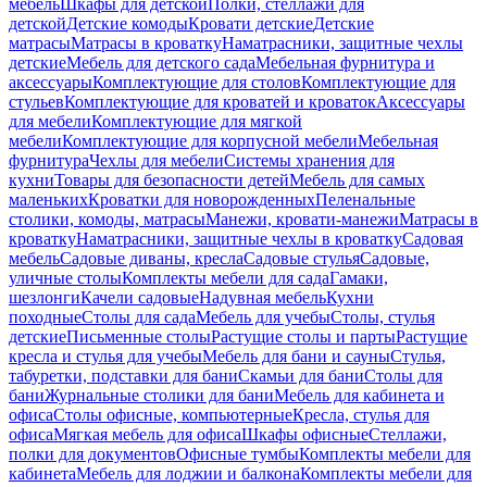
мебель
Шкафы для детской
Полки, стеллажи для
детской
Детские комоды
Кровати детские
Детские
матрасы
Матрасы в кроватку
Наматрасники, защитные чехлы
детские
Мебель для детского сада
Мебельная фурнитура и
аксессуары
Комплектующие для столов
Комплектующие для
стульев
Комплектующие для кроватей и кроваток
Аксессуары
для мебели
Комплектующие для мягкой
мебели
Комплектующие для корпусной мебели
Мебельная
фурнитура
Чехлы для мебели
Системы хранения для
кухни
Товары для безопасности детей
Мебель для самых
маленьких
Кроватки для новорожденных
Пеленальные
столики, комоды, матрасы
Манежи, кровати-манежи
Матрасы в
кроватку
Наматрасники, защитные чехлы в кроватку
Садовая
мебель
Садовые диваны, кресла
Садовые стулья
Садовые,
уличные столы
Комплекты мебели для сада
Гамаки,
шезлонги
Качели садовые
Надувная мебель
Кухни
походные
Столы для сада
Мебель для учебы
Столы, стулья
детские
Письменные столы
Растущие столы и парты
Растущие
кресла и стулья для учебы
Мебель для бани и сауны
Стулья,
табуретки, подставки для бани
Скамьи для бани
Столы для
бани
Журнальные столики для бани
Мебель для кабинета и
офиса
Столы офисные, компьютерные
Кресла, стулья для
офиса
Мягкая мебель для офиса
Шкафы офисные
Стеллажи,
полки для документов
Офисные тумбы
Комплекты мебели для
кабинета
Мебель для лоджии и балкона
Комплекты мебели для