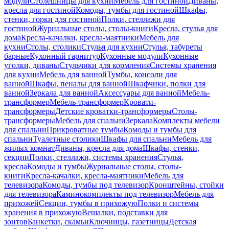
модули
Столешницы для кухни
Мебель для гостиной
Диваны,
кресла для гостиной
Комоды, тумбы для гостиной
Шкафы,
стенки, горки для гостиной
Полки, стеллажи для
гостиной
Журнальные столы, столы-книги
Кресла, стулья для
дома
Кресла-качалки, кресла-маятники
Мебель для
кухни
Столы, столики
Стулья для кухни
Стулья, табуреты
барные
Кухонный гарнитур
Кухонные модули
Кухонные
уголки, диваны
Стульчики для кормления
Системы хранения
для кухни
Мебель для ванной
Тумбы, консоли для
ванной
Шкафы, пеналы для ванной
Шкафчики, полки для
ванной
Зеркала для ванной
Аксессуары для ванной
Мебель-
трансформер
Мебель-трансформер
Кровати-
трансформеры
Детские кроватки-трансформеры
Столы-
трансформеры
Мебель для спальни
Зеркала
Комплекты мебели
для спальни
Прикроватные тумбы
Комоды и тумбы для
спальни
Туалетные столики
Шкафы для спальни
Мебель для
жилых комнат
Диваны, кресла для дома
Шкафы, стенки,
секции
Полки, стеллажи, системы хранения
Стулья,
кресла
Комоды и тумбы
Журнальные столы, столы-
книги
Кресла-качалки, кресла-маятники
Мебель для
телевизора
Комоды, тумбы под телевизор
Кронштейны, стойки
для телевизора
Каминокомплекты под телевизор
Мебель для
прихожей
Секции, тумбы в прихожую
Полки и системы
хранения в прихожую
Вешалки, подставки для
зонтов
Банкетки, скамьи
Ключницы, газетницы
Детская