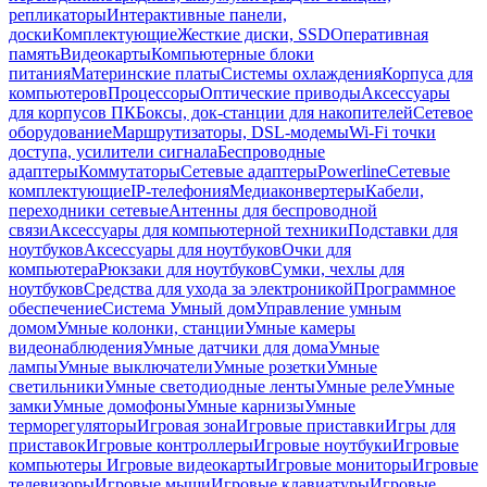
репликаторы
Интерактивные панели,
доски
Комплектующие
Жесткие диски, SSD
Оперативная
память
Видеокарты
Компьютерные блоки
питания
Материнские платы
Системы охлаждения
Корпуса для
компьютеров
Процессоры
Оптические приводы
Аксессуары
для корпусов ПК
Боксы, док-станции для накопителей
Сетевое
оборудование
Маршрутизаторы, DSL-модемы
Wi-Fi точки
доступа, усилители сигнала
Беспроводные
адаптеры
Коммутаторы
Сетевые адаптеры
Powerline
Сетевые
комплектующие
IP-телефония
Медиаконвертеры
Кабели,
переходники сетевые
Антенны для беспроводной
связи
Аксессуары для компьютерной техники
Подставки для
ноутбуков
Аксессуары для ноутбуков
Очки для
компьютера
Рюкзаки для ноутбуков
Сумки, чехлы для
ноутбуков
Средства для ухода за электроникой
Программное
обеспечение
Система Умный дом
Управление умным
домом
Умные колонки, станции
Умные камеры
видеонаблюдения
Умные датчики для дома
Умные
лампы
Умные выключатели
Умные розетки
Умные
светильники
Умные светодиодные ленты
Умные реле
Умные
замки
Умные домофоны
Умные карнизы
Умные
терморегуляторы
Игровая зона
Игровые приставки
Игры для
приставок
Игровые контроллеры
Игровые ноутбуки
Игровые
компьютеры
Игровые видеокарты
Игровые мониторы
Игровые
телевизоры
Игровые мыши
Игровые клавиатуры
Игровые