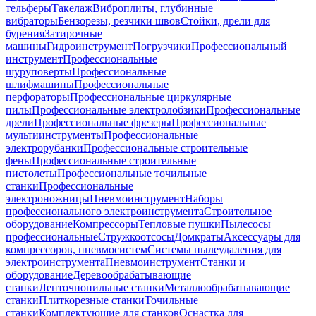
тельферы
Такелаж
Виброплиты, глубинные
вибраторы
Бензорезы, резчики швов
Стойки, дрели для
бурения
Затирочные
машины
Гидроинструмент
Погрузчики
Профессиональный
инструмент
Профессиональные
шуруповерты
Профессиональные
шлифмашины
Профессиональные
перфораторы
Профессиональные циркулярные
пилы
Профессиональные электролобзики
Профессиональные
дрели
Профессиональные фрезеры
Профессиональные
мультиинструменты
Профессиональные
электрорубанки
Профессиональные строительные
фены
Профессиональные строительные
пистолеты
Профессиональные точильные
станки
Профессиональные
электроножницы
Пневмоинструмент
Наборы
профессионального электроинструмента
Строительное
оборудование
Компрессоры
Тепловые пушки
Пылесосы
профессиональные
Стружкоотсосы
Домкраты
Аксессуары для
компрессоров, пневмосистем
Системы пылеудаления для
электроинструмента
Пневмоинструмент
Станки и
оборудование
Деревообрабатывающие
станки
Ленточнопильные станки
Металлообрабатывающие
станки
Плиткорезные станки
Точильные
станки
Комплектующие для станков
Оснастка для