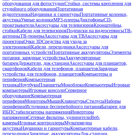
оборудования для фотостудии
Стойки, системы крепления для
студийного оборудования
Портативная
аудиотехника
Наушники и гарнитуры
Портативные колонки,
акустика
Умные колонки
MP3-плееры
Диктофоны
CD-
проигрыватели
Аксессуары для телевизоров
Кронштейны,
стойки
Кабели для телевизоров
Подписки на видеосервисы
ТВ-
антенны
ТВ-тюнеры
Аксессуары для ТВ
Аксессуары для
проектора
Очки 3D
Средства для ухода за
электроникой
Кабели, переходники
Аксессуары для
портативных устройств
Портативные аккумуляторы
Элементы
питания, зарядные устройства
Аккумуляторные
батареи
Держатели, док-станции
Аксессуары для планшетов,
смартфонов
Кабели для телефонов, планшетов
Зарядные
устройства для телефонов, планшетов
Компьютеры и
периферия
Компьютерная
техника
Ноутбуки
Планшеты
Моноблоки
Компьютеры
Игровые
компьютеры
Игровые консоли
Серверное
оборудование
Компьютерная
периферия
Мониторы
Мыши
Клавиатуры
Стилусы
Наборы
периферии
Источники бесперебойного питания
Батареи для
ИБП
Стабилизаторы напряжения
Инверторы
напряжения
Сетевые фильтры, удлинители
Веб-
камеры
Игровые контроллеры
Мультимедиа
акустика
Наушники и гарнитуры
Компьютерные кабели,
переходники
Зарядные, аккумуляторы
Док-станции,