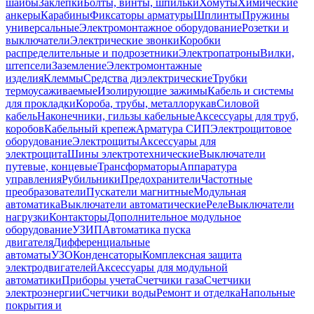
шайбы
Заклепки
Болты, винты, шпильки
Хомуты
Химические
анкеры
Карабины
Фиксаторы арматуры
Шплинты
Пружины
универсальные
Электромонтажное оборудование
Розетки и
выключатели
Электрические звонки
Коробки
распределительные и подрозетники
Электропатроны
Вилки,
штепсели
Заземление
Электромонтажные
изделия
Клеммы
Средства диэлектрические
Трубки
термоусаживаемые
Изолирующие зажимы
Кабель и системы
для прокладки
Короба, трубы, металлорукав
Силовой
кабель
Наконечники, гильзы кабельные
Аксессуары для труб,
коробов
Кабельный крепеж
Арматура СИП
Электрощитовое
оборудование
Электрощиты
Аксессуары для
электрощита
Шины электротехнические
Выключатели
путевые, концевые
Трансформаторы
Аппаратура
управления
Рубильники
Предохранители
Частотные
преобразователи
Пускатели магнитные
Модульная
автоматика
Выключатели автоматические
Реле
Выключатели
нагрузки
Контакторы
Дополнительное модульное
оборудование
УЗИП
Автоматика пуска
двигателя
Дифференциальные
автоматы
УЗО
Конденсаторы
Комплексная защита
электродвигателей
Аксессуары для модульной
автоматики
Приборы учета
Счетчики газа
Счетчики
электроэнергии
Счетчики воды
Ремонт и отделка
Напольные
покрытия и