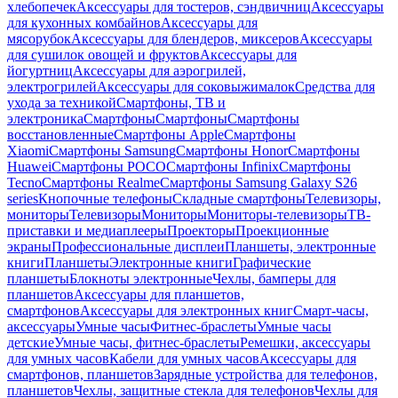
хлебопечек
Аксессуары для тостеров, сэндвичниц
Аксессуары
для кухонных комбайнов
Аксессуары для
мясорубок
Аксессуары для блендеров, миксеров
Аксессуары
для сушилок овощей и фруктов
Аксессуары для
йогуртниц
Аксессуары для аэрогрилей,
электрогрилей
Аксессуары для соковыжималок
Средства для
ухода за техникой
Смартфоны, ТВ и
электроника
Смартфоны
Смартфоны
Смартфоны
восстановленные
Смартфоны Apple
Смартфоны
Xiaomi
Смартфоны Samsung
Смартфоны Honor
Смартфоны
Huawei
Смартфоны POCO
Смартфоны Infinix
Смартфоны
Tecno
Смартфоны Realme
Смартфоны Samsung Galaxy S26
series
Кнопочные телефоны
Складные смартфоны
Телевизоры,
мониторы
Телевизоры
Мониторы
Мониторы-телевизоры
ТВ-
приставки и медиаплееры
Проекторы
Проекционные
экраны
Профессиональные дисплеи
Планшеты, электронные
книги
Планшеты
Электронные книги
Графические
планшеты
Блокноты электронные
Чехлы, бамперы для
планшетов
Аксессуары для планшетов,
смартфонов
Аксессуары для электронных книг
Смарт-часы,
аксессуары
Умные часы
Фитнес-браслеты
Умные часы
детские
Умные часы, фитнес-браслеты
Ремешки, аксессуары
для умных часов
Кабели для умных часов
Аксессуары для
смартфонов, планшетов
Зарядные устройства для телефонов,
планшетов
Чехлы, защитные стекла для телефонов
Чехлы для