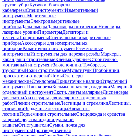
круглогубцы
Кусачки, болторезы,
кабелерезы
Специнструменты
Измерительный
инструмент
Мерительные
инструменты
Электроизмерительные
приборы
Дальномеры
Дальномеры оптические
Нивелиры,
лазерные уровни
Пирометры
Детекторы и
тестеры
Толщиномеры
Специальные измерительные
приборы
Аксессуары для измерительных
приборов
Разметочный инструмент
Разметочные
инструменты
Инструменты для нарезки резьбы
Маркеры,
карандаши строительные
Клейма ударные
Строительно-
монтажный инструмент
Заклепочники
Труборезы,
трубогибы
Ножи строительные
Мультитулы
Пробойники,
просекатели отверстий
Ломы
Степлеры
механические
Стеклорезы
Прикаточные валики
Отделочный
инструмент
Плиткорезы
Кельмы, шпатели, гладилки
Малярный,
отделочный инструмент
Скотч, ленты малярные
Диспенсеры
для скотча
Аксессуары для малярных, отделочных
работ
Пленки строительные
Лестницы и стремянки
Лестницы,
стремянки
Чердачные лестницы
Элементы
лестниц
Подъемники строительные
Спецодежда и средства
защиты
Средства индивидуальной
защиты
Огнетушители
Сумки, пояса для
инструментов
Производственная
одежда
Спецодежда
Спецобувь
Организация рабочего