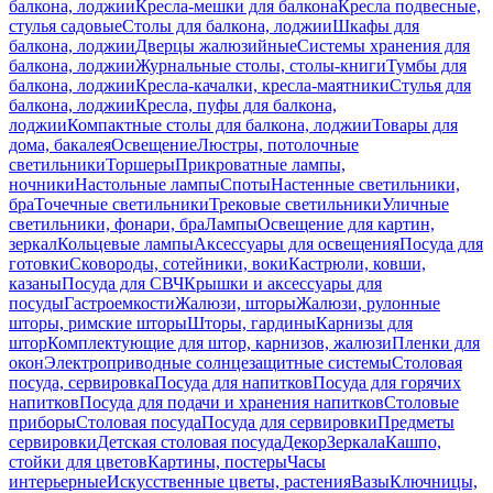
балкона, лоджии
Кресла-мешки для балкона
Кресла подвесные,
стулья садовые
Столы для балкона, лоджии
Шкафы для
балкона, лоджии
Дверцы жалюзийные
Системы хранения для
балкона, лоджии
Журнальные столы, столы-книги
Тумбы для
балкона, лоджии
Кресла-качалки, кресла-маятники
Стулья для
балкона, лоджии
Кресла, пуфы для балкона,
лоджии
Компактные столы для балкона, лоджии
Товары для
дома, бакалея
Освещение
Люстры, потолочные
светильники
Торшеры
Прикроватные лампы,
ночники
Настольные лампы
Споты
Настенные светильники,
бра
Точечные светильники
Трековые светильники
Уличные
светильники, фонари, бра
Лампы
Освещение для картин,
зеркал
Кольцевые лампы
Аксессуары для освещения
Посуда для
готовки
Сковороды, сотейники, воки
Кастрюли, ковши,
казаны
Посуда для СВЧ
Крышки и аксессуары для
посуды
Гастроемкости
Жалюзи, шторы
Жалюзи, рулонные
шторы, римские шторы
Шторы, гардины
Карнизы для
штор
Комплектующие для штор, карнизов, жалюзи
Пленки для
окон
Электроприводные солнцезащитные системы
Столовая
посуда, сервировка
Посуда для напитков
Посуда для горячих
напитков
Посуда для подачи и хранения напитков
Столовые
приборы
Столовая посуда
Посуда для сервировки
Предметы
сервировки
Детская столовая посуда
Декор
Зеркала
Кашпо,
стойки для цветов
Картины, постеры
Часы
интерьерные
Искусственные цветы, растения
Вазы
Ключницы,