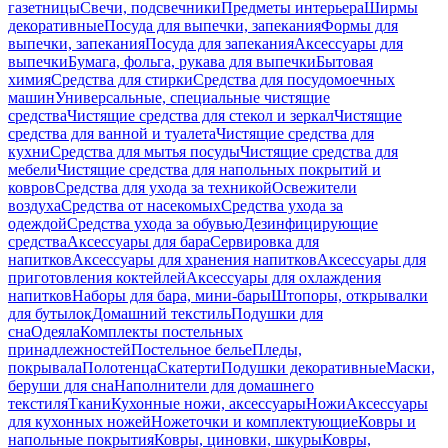
газетницы
Свечи, подсвечники
Предметы интерьера
Ширмы
декоративные
Посуда для выпечки, запекания
Формы для
выпечки, запекания
Посуда для запекания
Аксессуары для
выпечки
Бумага, фольга, рукава для выпечки
Бытовая
химия
Средства для стирки
Средства для посудомоечных
машин
Универсальные, специальные чистящие
средства
Чистящие средства для стекол и зеркал
Чистящие
средства для ванной и туалета
Чистящие средства для
кухни
Средства для мытья посуды
Чистящие средства для
мебели
Чистящие средства для напольных покрытий и
ковров
Средства для ухода за техникой
Освежители
воздуха
Средства от насекомых
Средства ухода за
одеждой
Средства ухода за обувью
Дезинфицирующие
средства
Аксессуары для бара
Сервировка для
напитков
Аксессуары для хранения напитков
Аксессуары для
приготовления коктейлей
Аксессуары для охлаждения
напитков
Наборы для бара, мини-бары
Штопоры, открывалки
для бутылок
Домашний текстиль
Подушки для
сна
Одеяла
Комплекты постельных
принадлежностей
Постельное белье
Пледы,
покрывала
Полотенца
Скатерти
Подушки декоративные
Маски,
беруши для сна
Наполнители для домашнего
текстиля
Ткани
Кухонные ножи, аксессуары
Ножи
Аксессуары
для кухонных ножей
Ножеточки и комплектующие
Ковры и
напольные покрытия
Ковры, циновки, шкуры
Ковры,