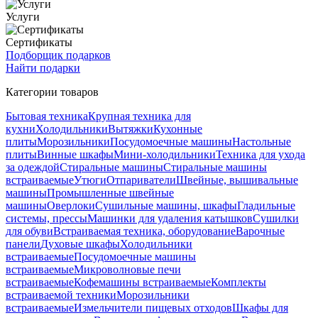
Услуги
Сертификаты
Подборщик подарков
Найти подарки
Категории товаров
Бытовая техника
Крупная техника для
кухни
Холодильники
Вытяжки
Кухонные
плиты
Морозильники
Посудомоечные машины
Настольные
плиты
Винные шкафы
Мини-холодильники
Техника для ухода
за одеждой
Стиральные машины
Стиральные машины
встраиваемые
Утюги
Отпариватели
Швейные, вышивальные
машины
Промышленные швейные
машины
Оверлоки
Сушильные машины, шкафы
Гладильные
системы, прессы
Машинки для удаления катышков
Сушилки
для обуви
Встраиваемая техника, оборудование
Варочные
панели
Духовые шкафы
Холодильники
встраиваемые
Посудомоечные машины
встраиваемые
Микроволновые печи
встраиваемые
Кофемашины встраиваемые
Комплекты
встраиваемой техники
Морозильники
встраиваемые
Измельчители пищевых отходов
Шкафы для