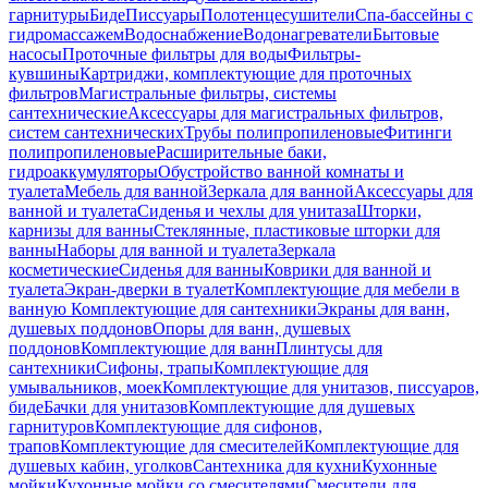
гарнитуры
Биде
Писсуары
Полотенцесушители
Спа-бассейны с
гидромассажем
Водоснабжение
Водонагреватели
Бытовые
насосы
Проточные фильтры для воды
Фильтры-
кувшины
Картриджи, комплектующие для проточных
фильтров
Магистральные фильтры, системы
сантехнические
Аксессуары для магистральных фильтров,
систем сантехнических
Трубы полипропиленовые
Фитинги
полипропиленовые
Расширительные баки,
гидроаккумуляторы
Обустройство ванной комнаты и
туалета
Мебель для ванной
Зеркала для ванной
Аксессуары для
ванной и туалета
Сиденья и чехлы для унитаза
Шторки,
карнизы для ванны
Стеклянные, пластиковые шторки для
ванны
Наборы для ванной и туалета
Зеркала
косметические
Сиденья для ванны
Коврики для ванной и
туалета
Экран-дверки в туалет
Комплектующие для мебели в
ванную
Комплектующие для сантехники
Экраны для ванн,
душевых поддонов
Опоры для ванн, душевых
поддонов
Комплектующие для ванн
Плинтусы для
сантехники
Сифоны, трапы
Комплектующие для
умывальников, моек
Комплектующие для унитазов, писсуаров,
биде
Бачки для унитазов
Комплектующие для душевых
гарнитуров
Комплектующие для сифонов,
трапов
Комплектующие для смесителей
Комплектующие для
душевых кабин, уголков
Сантехника для кухни
Кухонные
мойки
Кухонные мойки со смесителями
Смесители для