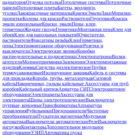
радиаторов
Отделка потолка
Потолочные системы
Потолочные
панели
Потолочные плиты
Багеты, молдинги,
уголки
Лакокрасочные материалы
Краски
Эмали
Лаки
Морилки,
пропитки
Колеры для краски
Растворители
Грунтовки
Краски,
эмали аэрозольные
Краски, эмали
Пены, клеи,
герметики
Жидкие гвозди
Герметики
Монтажная пена
Клеи для
обоев
Клеи для напольных покрытий
Очистители,
растворители
Фиксаторы резьбы
Клеи
Герметики,
пены
Электромонтажное оборудование
Розетки и
выключатели
Электрические звонки
Коробки
распределительные и подрозетники
Электропатроны
Вилки,
штепсели
Молниеприемники
Заземление
Электромонтажные
изделия
Клеммы
Средства диэлектрические
Трубки
термоусаживаемые
Изолирующие зажимы
Кабель и системы
для прокладки
Короба, трубы, металлорукав
Силовой
кабель
Наконечники, гильзы кабельные
Аксессуары для труб,
коробов
Кабельный крепеж
Арматура СИП
Электрощитовое
оборудование
Электрощиты
Аксессуары для
электрощита
Шины электротехнические
Выключатели
путевые, концевые
Трансформаторы
Аппаратура
управления
Рубильники
Предохранители
Частотные
преобразователи
Пускатели магнитные
Модульная
автоматика
Выключатели автоматические
Реле
Выключатели
нагрузки
Контакторы
Дополнительное модульное
оборудование
УЗИП
Автоматика пуска