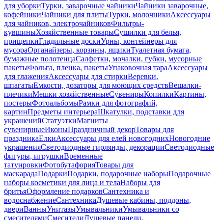
для уборки
Турки, заварочные чайники
Чайники заварочные,
кофейники
Чайники для плиты
Турки, молочники
Аксессуары
для чайников, электрочайников
Фильтры-
кувшины
Хозяйственные товары
Сушилки для белья,
прищепки
Гладильные доски
Урны, контейнеры для
мусора
Органайзеры, корзины, ящики
Туалетная бумага,
бумажные полотенца
Салфетки, мочалки, губки, мусорные
пакеты
Фольга, пленка, пакеты
Упаковочная тара
Аксессуары
для глажения
Аксессуары для стирки
Веревки,
шпагаты
Емкости, дозаторы для моющих средств
Вешалки-
плечики
Мешки хозяйственные
Сувениры
Копилки
Картины,
постеры
Фотоальбомы
Рамки для фотографий,
картин
Предметы интерьера
Шкатулки, подставки для
украшений
Статуэтки
Магниты
сувенирные
Иконы
Праздничный декор
Товары для
праздника
Елки
Аксессуары для елей новогодних
Новогодние
украшения
Светодиодные гирлянды, декорации
Светодиодные
фигуры, игрушки
Временные
татуировки
Фотобутафория
Товары для
маскарада
Подарки
Подарки, подарочные наборы
Подарочные
наборы косметики для лица и тела
Наборы для
бритья
Оформление подарков
Сантехника и
водоснабжение
Сантехника
Душевые кабины, поддоны,
двери
Ванны
Унитазы
Умывальники
Умывальники со
смесителями
Смесители
Душевые панели,