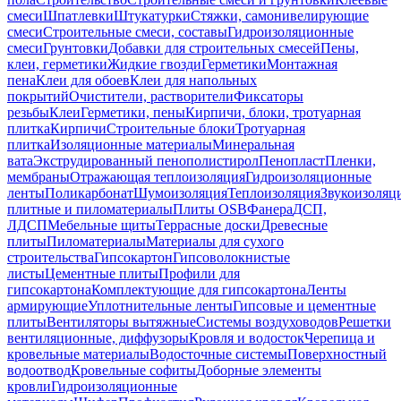
смеси
Шпатлевки
Штукатурки
Стяжки, самонивелирующие
смеси
Строительные смеси, составы
Гидроизоляционные
смеси
Грунтовки
Добавки для строительных смесей
Пены,
клеи, герметики
Жидкие гвозди
Герметики
Монтажная
пена
Клеи для обоев
Клеи для напольных
покрытий
Очистители, растворители
Фиксаторы
резьбы
Клеи
Герметики, пены
Кирпичи, блоки, тротуарная
плитка
Кирпичи
Строительные блоки
Тротуарная
плитка
Изоляционные материалы
Минеральная
вата
Экструдированный пенополистирол
Пенопласт
Пленки,
мембраны
Отражающая теплоизоляция
Гидроизоляционные
ленты
Поликарбонат
Шумоизоляция
Теплоизоляция
Звукоизоляц
плитные и пиломатериалы
Плиты OSB
Фанера
ДСП,
ЛДСП
Мебельные щиты
Террасные доски
Древесные
плиты
Пиломатериалы
Материалы для сухого
строительства
Гипсокартон
Гипсоволокнистые
листы
Цементные плиты
Профили для
гипсокартона
Комплектующие для гипсокартона
Ленты
армирующие
Уплотнительные ленты
Гипсовые и цементные
плиты
Вентиляторы вытяжные
Системы воздуховодов
Решетки
вентиляционные, диффузоры
Кровля и водосток
Черепица и
кровельные материалы
Водосточные системы
Поверхностный
водоотвод
Кровельные софиты
Доборные элементы
кровли
Гидроизоляционные