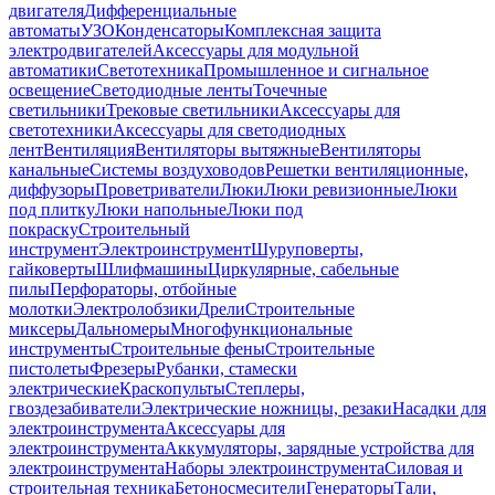
двигателя
Дифференциальные
автоматы
УЗО
Конденсаторы
Комплексная защита
электродвигателей
Аксессуары для модульной
автоматики
Светотехника
Промышленное и сигнальное
освещение
Светодиодные ленты
Точечные
светильники
Трековые светильники
Аксессуары для
светотехники
Аксессуары для светодиодных
лент
Вентиляция
Вентиляторы вытяжные
Вентиляторы
канальные
Системы воздуховодов
Решетки вентиляционные,
диффузоры
Проветриватели
Люки
Люки ревизионные
Люки
под плитку
Люки напольные
Люки под
покраску
Строительный
инструмент
Электроинструмент
Шуруповерты,
гайковерты
Шлифмашины
Циркулярные, сабельные
пилы
Перфораторы, отбойные
молотки
Электролобзики
Дрели
Строительные
миксеры
Дальномеры
Многофункциональные
инструменты
Строительные фены
Строительные
пистолеты
Фрезеры
Рубанки, стамески
электрические
Краскопульты
Степлеры,
гвоздезабиватели
Электрические ножницы, резаки
Насадки для
электроинструмента
Аксессуары для
электроинструмента
Аккумуляторы, зарядные устройства для
электроинструмента
Наборы электроинструмента
Силовая и
строительная техника
Бетоносмесители
Генераторы
Тали,