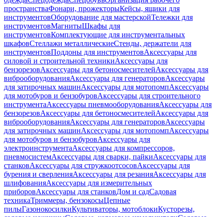
пространства
Фонари, прожекторы
Кейсы, ящики для
инструментов
Оборудование для мастерской
Тележки для
инструментов
Магниты
Шкафы для
инструментов
Комплектующие для инструментальных
шкафов
Стеллажи металлические
Стенды, держатели для
инструментов
Поддоны для инструментов
Аксессуары для
силовой и строительной техники
Аксессуары для
бензорезов
Аксессуары для бетоносмесителей
Аксессуары для
виброоборудования
Аксессуары для генераторов
Аксессуары
для затирочных машин
Аксессуары для мотопомп
Аксессуары
для мотобуров и бензобуров
Аксессуары для строительного
инструмента
Аксессуары пневмооборудования
Аксессуары для
бензорезов
Аксессуары для бетоносмесителей
Аксессуары для
виброоборудования
Аксессуары для генераторов
Аксессуары
для затирочных машин
Аксессуары для мотопомп
Аксессуары
для мотобуров и бензобуров
Аксессуары для
электроинструмента
Аксессуары для компрессоров,
пневмосистем
Аксессуары для сварки, пайки
Аксессуары для
станков
Аксессуары для стружкоотсосов
Аксессуары для
бурения и сверления
Аксессуары для резания
Аксессуары для
шлифования
Аксессуары для измерительных
приборов
Аксессуары для станков
Дом и сад
Садовая
техника
Триммеры, бензокосы
Цепные
пилы
Газонокосилки
Культиваторы, мотоблоки
Кусторезы,