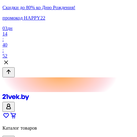
Скидки до 80% ко Дню Рождения!
промокод HAPPY22
03
дн
14
:
40
:
52
Каталог товаров