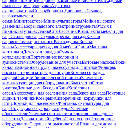
садовые ножницы
Садовые, кормовые измельчители
Садовые
пылесосы, воздуходувки
Аэраторы,
скарификаторы
Снегоуборщики
Дровоколы
Сеялки,
разбрасыватели
семян
Минитракторы
Миникультиваторы
Мойки высокого
давления
Наборы садового электроинструмента
Отдых и
пикник
Батуты
Бассейны
Спа-бассейны
Комплекты мебели для
сада
Столы для сада
Стулья, кресла для сада
Качели
садовые
Гамаки, шезлонги
Раскладушки
Зонты,
тенты
Аксессуары для садовой мебели
Грили
Мангалы,
коптильни
Детская площадка
Сумки-
холодильники
Портативные колонки и
аудиосистемы
Оборудование для участка
Бытовые насосы
Люки
канализационные
Пруды, аксессуары для прудов
Фильтры,
насосы, стерилизаторы для прудов
Компрессоры для
прудов
Станции биологической очистки
Запчасти и
комплектующие для оборудования
Благоустройство
участка
Дачные дома
Беседки
Бани
Хозблоки и
сараи
Аксессуары для озеленения сада
Декор для сада
Почтовые
ящики, таблички
Козырьки
Скворечники, кормушки для
птиц
Домики для насекомых
Фонтаны, скульптуры для
сада
Пруды, аксессуары для прудов
Уличные
обогреватели
Уличные светильники
Противогололедные
реагенты
Декоративный щебень
Сад и огород
Поливочное
оборудование
Садовые опрыскиватели
Шланги для дома и