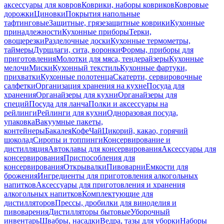
аксессуары для ковров
Коврики, наборы ковриков
Ковровые
дорожки
Циновки
Покрытия напольные
тафтинговые
Защитные, грязезащитные коврики
Кухонные
принадлежности
Кухонные приборы
Терки,
овощерезки
Разделочные доски
Кухонные термометры,
таймеры
Дуршлаги, сита, воронки
Формы, приборы для
приготовления
Молотки для мяса, тендерайзеры
Кухонные
мелочи
Миски
Кухонный текстиль
Кухонные фартуки,
прихватки
Кухонные полотенца
Скатерти, сервировочные
салфетки
Организация хранения на кухне
Посуда для
хранения
Органайзеры для кухни
Органайзеры для
специй
Посуда для ланча
Полки и аксессуары на
рейлинги
Рейлинги для кухни
Одноразовая посуда,
упаковка
Вакуумные пакеты,
контейнеры
Бакалея
Кофе
Чай
Цикорий, какао, горячий
шоколад
Сиропы и топпинги
Консервирование и
дистилляция
Автоклавы для консервирования
Аксессуары для
консервирования
Приспособления для
консервирования
Открывалки
Пивоварни
Емкости для
брожения
Ингредиенты для приготовления алкогольных
напитков
Аксессуары для приготовления и хранения
алкогольных напитков
Комплектующие для
дистилляторов
Прессы, дробилки для виноделия и
пивоварения
Дистилляторы бытовые
Уборочный
инвентарь
Швабры, насадки
Ведра, тазы для уборки
Наборы