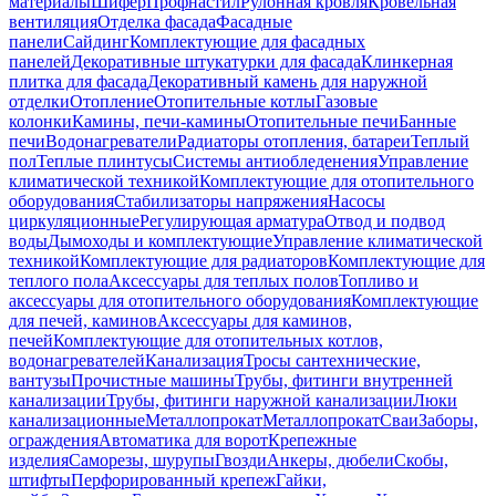
материалы
Шифер
Профнастил
Рулонная кровля
Кровельная
вентиляция
Отделка фасада
Фасадные
панели
Сайдинг
Комплектующие для фасадных
панелей
Декоративные штукатурки для фасада
Клинкерная
плитка для фасада
Декоративный камень для наружной
отделки
Отопление
Отопительные котлы
Газовые
колонки
Камины, печи-камины
Отопительные печи
Банные
печи
Водонагреватели
Радиаторы отопления, батареи
Теплый
пол
Теплые плинтусы
Системы антиобледенения
Управление
климатической техникой
Комплектующие для отопительного
оборудования
Стабилизаторы напряжения
Насосы
циркуляционные
Регулирующая арматура
Отвод и подвод
воды
Дымоходы и комплектующие
Управление климатической
техникой
Комплектующие для радиаторов
Комплектующие для
теплого пола
Аксессуары для теплых полов
Топливо и
аксессуары для отопительного оборудования
Комплектующие
для печей, каминов
Аксессуары для каминов,
печей
Комплектующие для отопительных котлов,
водонагревателей
Канализация
Тросы сантехнические,
вантузы
Прочистные машины
Трубы, фитинги внутренней
канализации
Трубы, фитинги наружной канализации
Люки
канализационные
Металлопрокат
Металлопрокат
Сваи
Заборы,
ограждения
Автоматика для ворот
Крепежные
изделия
Саморезы, шурупы
Гвозди
Анкеры, дюбели
Скобы,
штифты
Перфорированный крепеж
Гайки,