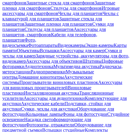
смартфонов
Защитные стекла для смартфонов
Защитные
пленки для смартфонов
Стилусы для смартфонов
Игровые
аксессуары для смартфонов
Чехлы для планшетов
Чехлы с
клавиатурой для планшетов
Защитные стекла для
планшетов
Защитные пленки для планшетов
Сумки для
планшетов
Стилусы для планшетов
Аксессуары для
планшетов, смартфонов
Кабели для телефонов,
планшетов
Фото,
видеосъемка
Фотоаппараты
Видеокамеры
Экшн-камеры
Карты
памяти
Объективы
Вспышки
Аксессуары для камер
Сумки и
чехлы для камер
Зарядные устройства, аккумуляторы для фото,
видеокамер
Аксессуары для объективов
Штативы
Цифровые
фоторамки
Аудиотехника
Мультимедиа акустика
Радиочасы,
метеостанции
Радиоприемники
Музыкальные
центры
Домашние кинотеатры
Акустические
системы
Проигрыватели виниловых пластинок
Аксессуары
для виниловых проигрывателей
Виниловые
пластинки
Инсталляционная акустика
Трансляционные
усилители
Аксессуары для аудиотехники
Комплектующие для
акустики
Акустические кабели
Подставки, стойки для
акустики
Сумки, чехлы для акустики
Оборудование для
фотостудии
Кольцевые лампы
Фоны для фотостудии
Студийное
освещение
Насадки светоформирующие для
фотостудии
Фотозонты, отражатели
Оборудование для
предметной съемки
Вспышки студийные
Комплекты