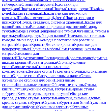
геймерские
Столы геймерские
Подставки для
ноутбуков
Шкафы и стеллажи
Шкафы
Стенки, горки
Шкафы-
купе
Шкафы-гармошки
Шкафы-пеналы для жилой
комнаты
Шкафы с витриной, буфеты
Шкафы, секции в
прихожую
Полки, стеллажи, системы хранения
Шкафы для
ванной комнаты
Вешалки, подставки для зонтов
Комоды,
тумбы
Комоды
Тумбы
Прикроватные тумбы
Обувницы, тумбы в
прихожую
Комоды, тумбы для ванной
Пеленальные столики,
комоды
Тумбы под ТВ
Комоды пластиковые
Кровати и
матрасы
Матрасы
Кровати
Детские кровати
Кроватки для
новорожденных
Надувная мебель
Наматрасники, чехлы на
матрас
Основания для
кроватей
Подматрасники
Раскладушки
Кровати-трансформеры,
шкафы-кровати
Кровати-домики
Столы
Кухонные
столы
Барные столы
Столы письменные,
компьютерные
Детские столы
Туалетные столики
Журнальные
столы
Садовые столы
Растущие столы и парты
Столы,
журнальные столики для бани
Приставные
столики
Консольные столики
Обеденные группы
Столы-
книги
Стулья
Кухонные стулья, табуреты
Барные стулья,
табуреты
Компьютерные кресла, стулья
Геймерские
кресла
Детские стулья, табуреты
Банкетки, скамьи
Садовые
кресла, стулья, табуреты
Стулья, табуреты для бани
Стульчики
для кормления
Кухня
Кухонный гарнитур
Кухонные