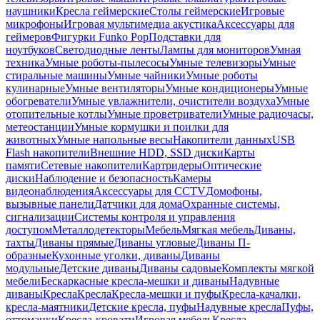
наушники
Кресла геймерские
Столы геймерские
Игровые
микрофоны
Игровая мультимедиа акустика
Аксессуары для
геймеров
Фигурки Funko Pop
Подставки для
ноутбуков
Светодиодные ленты
Лампы для мониторов
Умная
техника
Умные роботы-пылесосы
Умные телевизоры
Умные
стиральные машины
Умные чайники
Умные роботы
кулинарные
Умные вентиляторы
Умные кондиционеры
Умные
обогреватели
Умные увлажнители, очистители воздуха
Умные
отопительные котлы
Умные проветриватели
Умные радиочасы,
метеостанции
Умные кормушки и поилки для
животных
Умные напольные весы
Накопители данных
USB
Flash накопители
Внешние HDD, SSD диски
Карты
памяти
Сетевые накопители
Картридеры
Оптические
диски
Наблюдение и безопасность
Камеры
видеонаблюдения
Аксессуары для CCTV
Домофоны,
вызывные панели
Датчики для дома
Охранные системы,
сигнализации
Системы контроля и управления
доступом
Металлодетекторы
Мебель
Мягкая мебель
Диваны,
тахты
Диваны прямые
Диваны угловые
Диваны П-
образные
Кухонные уголки, диваны
Диваны
модульные
Детские диваны
Диваны садовые
Комплекты мягкой
мебели
Бескаркасные кресла-мешки и диваны
Надувные
диваны
Кресла
Кресла
Кресла-мешки и пуфы
Кресла-качалки,
кресла-маятники
Детские кресла, пуфы
Надувные кресла
Пуфы,
оттоманки
Кресла-кровати
Игровая мебель
Кресла