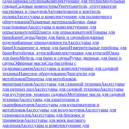
сада
Парники
Теплицы
Комплектующие для теплиц
Модульные
грядки
Садовые компостеры
Уничтожители, отпугиватели
насекомых и грызунов
Автоматизация и контроль
полива
Аксессуары и комплектующие для поливочного
оборудования
Укрывные материалы
Бочки, баки
пластиковые
Аксессуары и комплектующие для
опрыскивателей
Шланги для опрыскивателей
Товары для
бани
Бани
Сауны
Двери для бани и сауны
Бондарные
изделия
Банные принадлежности
Аксессуары для
бани
Оснащение и декор для бани
Измерительные приборы для
бани
Фитобочки, купели
Комплектующие для купелей
Окна
для бани
Мебель для бани и сауны
Ручки дверные для бани и
сауны
Эфирные масла
Спа-бассейны с
гидромассажем
Аксессуары и комплектующие для садовой
техники
Навесное оборудование
Двигатели для
мотоблоков
Прицепы для мотоблоков,
минитракторов
Аксессуары для газонной техники
Аксессуары
для цепных пил
Аксессуары для садовой техники
Аксессуары
для кусторезов, ножниц садовых
Моторные масла для садовой
техники
Аксессуары для аэратоторов и
скарификаторов
Аксессуары для культиваторов и
мотоблоков
Аксессуары для воздуходувок
Аксессуары для
газонокосилок
Аксессуары для бензокос и
триммеров
Аксессуары для моек высокого
давления
Аксессуары и комплектующие для