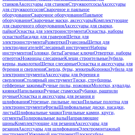
станков
Аксессуары для станков
Стружкоотсосы
Аксессуары
для стружкоотсосов
Сварочное и паяльное
оборудование
Сварочное оборудование
Паяльное
оборудование
Сварочные маски, аксессуары
Комплектующие
для сварочного оборудования
Аксессуары для сварки,
пайки
Оснастка для электроинструмента
Оснастка, наборы
оснастки
Насадки для граверов
Щетки для
электроинструмента
Развертки
Пуансоны
Щетки для
электродвигателей
Слесарный инструмент
Наборы
инструментов
Головки, биты
Гаечные ключи
Отвертки, наборы
отверток
Ножницы слесарные
Клещи строительные
Зубила,
керны, выколотки
Щетки слесарные
Оснастка и аксессуары для
бурения и сверления
Сверла, буры, зенкеры
Коронки
Зубила для
электроинструмента
Аксессуары для бурения и
сверления
Столярный инструмент
Тиски, струбцины,
гейферные зажимы
Ручные пилы, ножовки
Молотки, кувалды,
киянки
Напильники
Ручные стамески
Рубанки, рашпили
ручные
Оснастка и аксессуары для резания и
шлифования
Отрезные, пильные диски
Пильные полотна для
электроинструмента
Фрезы
Шлифовальные диски, насадки,
листы
Шлифовальные чашки
Точильные камни, круги,
сегменты
Полировальные валы
Направляющие
шины
Комплектующие для резания
Аксессуары для
резания
Аксессуары для шлифования
Электромонтажный
инструмент
Обжимной инструмент
Плоскогубцы,