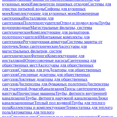
кухонных моек
Измельчители пищевых отходов
Системы для
очистки питьевой воды
Сифоны для кухонных
моек
Комплектующие для кухонных моек
Инженерная
сантехника
Инсталляции для
сантехники
Полотенцесушители
Отвод и подвод воды
Трубы
водопроводные
Магистральные фильтры, системы
сантехнические
Комплектующие для радиаторов,
полотенцесушителей
Монтажные комплекты для
сантехники
Регулирующая арматура
Системы защиты от
протечек
Люки сантехнические
Аксессуары для
магистральных фильтров, систем
сантехнических
Фитинги
Комплектующие для
инсталляций
Опрессовочные насосы
Сантехника для
общественных мест
Аксессуары для общественных
санузлов
Сушилки для рук
Дозаторы для общественных
санузлов
Сенсорные дозаторы для общественных
санузлов
Локтевые дозаторы для общественных
санузлов
Диспенсеры для бумажных полотенец
Диспенсеры
для туалетной бумаги
Канализация
Тросы сантехнические,
вантузы
Прочистные машины
Трубы, фитинги внутренней
канализации
Трубы, фитинги наружной канализации
Люки
канализационные
Теплый пол водяной
Трубы для теплого
пола
Коллекторы и комплектующие
Термостатика для теплого
пола
Автоматика для теплого
пола
Строительство
Строительные смеси и грунтовки
Клеевые