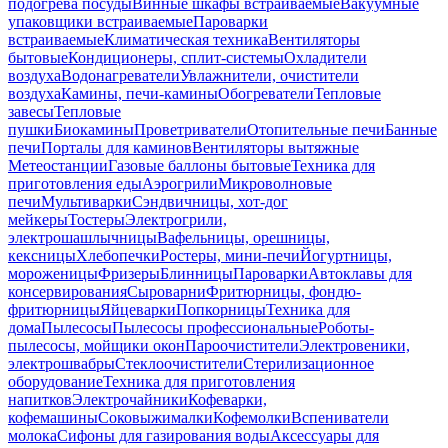
подогрева посуды
Винные шкафы встраиваемые
Вакуумные
упаковщики встраиваемые
Пароварки
встраиваемые
Климатическая техника
Вентиляторы
бытовые
Кондиционеры, сплит-системы
Охладители
воздуха
Водонагреватели
Увлажнители, очистители
воздуха
Камины, печи-камины
Обогреватели
Тепловые
завесы
Тепловые
пушки
Биокамины
Проветриватели
Отопительные печи
Банные
печи
Порталы для каминов
Вентиляторы вытяжные
Метеостанции
Газовые баллоны бытовые
Техника для
приготовления еды
Аэрогрили
Микроволновые
печи
Мультиварки
Сэндвичницы, хот-дог
мейкеры
Тостеры
Электрогрили,
электрошашлычницы
Вафельницы, орешницы,
кексницы
Хлебопечки
Ростеры, мини-печи
Йогуртницы,
мороженицы
Фризеры
Блинницы
Пароварки
Автоклавы для
консервирования
Сыроварни
Фритюрницы, фондю-
фритюрницы
Яйцеварки
Попкорницы
Техника для
дома
Пылесосы
Пылесосы профессиональные
Роботы-
пылесосы, мойщики окон
Пароочистители
Электровеники,
электрошвабры
Стеклоочистители
Стерилизационное
оборудование
Техника для приготовления
напитков
Электрочайники
Кофеварки,
кофемашины
Соковыжималки
Кофемолки
Вспениватели
молока
Сифоны для газирования воды
Аксессуары для