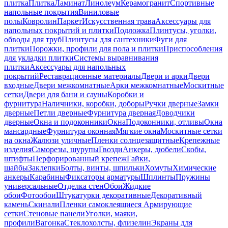
плитка
Плитка
Ламинат
Линолеум
Керамогранит
Спортивные
напольные покрытия
Виниловые
полы
Ковролин
Паркет
Искусственная трава
Аксессуары для
напольных покрытий и плитки
Подложка
Плинтусы, уголки,
обводы для труб
Плинтусы для сантехники
Фуги для
плитки
Порожки, профили для пола и плитки
Приспособления
для укладки плитки
Системы выравнивания
плитки
Аксессуары для напольных
покрытий
Реставрационные материалы
Двери и арки
Двери
входные
Двери межкомнатные
Арки межкомнатные
Москитные
сетки
Двери для бани и сауны
Коробки и
фурнитура
Наличники, коробки, доборы
Ручки дверные
Замки
дверные
Петли дверные
Фурнитура дверная
Доводчики
дверные
Окна и подоконники
Окна
Подоконники, отливы
Окна
мансардные
Фурнитура оконная
Мягкие окна
Москитные сетки
на окна
Жалюзи уличные
Пленки солнцезащитные
Крепежные
изделия
Саморезы, шурупы
Гвозди
Анкеры, дюбели
Скобы,
штифты
Перфорированный крепеж
Гайки,
шайбы
Заклепки
Болты, винты, шпильки
Хомуты
Химические
анкеры
Карабины
Фиксаторы арматуры
Шплинты
Пружины
универсальные
Отделка стен
Обои
Жидкие
обои
Фотообои
Штукатурки декоративные
Декоративный
камень
Скинали
Пленки самоклеящиеся
Армирующие
сетки
Стеновые панели
Уголки, маяки,
профили
Вагонка
Стеклохолсты, флизелин
Экраны для