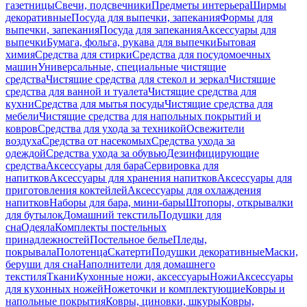
газетницы
Свечи, подсвечники
Предметы интерьера
Ширмы
декоративные
Посуда для выпечки, запекания
Формы для
выпечки, запекания
Посуда для запекания
Аксессуары для
выпечки
Бумага, фольга, рукава для выпечки
Бытовая
химия
Средства для стирки
Средства для посудомоечных
машин
Универсальные, специальные чистящие
средства
Чистящие средства для стекол и зеркал
Чистящие
средства для ванной и туалета
Чистящие средства для
кухни
Средства для мытья посуды
Чистящие средства для
мебели
Чистящие средства для напольных покрытий и
ковров
Средства для ухода за техникой
Освежители
воздуха
Средства от насекомых
Средства ухода за
одеждой
Средства ухода за обувью
Дезинфицирующие
средства
Аксессуары для бара
Сервировка для
напитков
Аксессуары для хранения напитков
Аксессуары для
приготовления коктейлей
Аксессуары для охлаждения
напитков
Наборы для бара, мини-бары
Штопоры, открывалки
для бутылок
Домашний текстиль
Подушки для
сна
Одеяла
Комплекты постельных
принадлежностей
Постельное белье
Пледы,
покрывала
Полотенца
Скатерти
Подушки декоративные
Маски,
беруши для сна
Наполнители для домашнего
текстиля
Ткани
Кухонные ножи, аксессуары
Ножи
Аксессуары
для кухонных ножей
Ножеточки и комплектующие
Ковры и
напольные покрытия
Ковры, циновки, шкуры
Ковры,