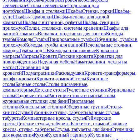
геймерские
Столы геймерские
Подставки для
ноутбуков
Шкафы и стеллажи
Шкафы
Стенки, горки
Шкафы-
купе
Шкафы-гармошки
Шкафы-пеналы для жилой
комнаты
Шкафы с витриной, буфеты
Шкафы, секции в
прихожую
Полки, стеллажи, системы хранения
Шкафы для
ванной комнаты
Вешалки, подставки для зонтов
Комоды,
тумбы
Комоды
Тумбы
Прикроватные тумбы
Обувницы, тумбы в
прихожую
Комоды, тумбы для ванной
Пеленальные столики,
комоды
Тумбы под ТВ
Комоды пластиковые
Кровати и
матрасы
Матрасы
Кровати
Детские кровати
Кроватки для
новорожденных
Надувная мебель
Наматрасники, чехлы на
матрас
Основания для
кроватей
Подматрасники
Раскладушки
Кровати-трансформеры,
шкафы-кровати
Кровати-домики
Столы
Кухонные
столы
Барные столы
Столы письменные,
компьютерные
Детские столы
Туалетные столики
Журнальные
столы
Садовые столы
Растущие столы и парты
Столы,
журнальные столики для бани
Приставные
столики
Консольные столики
Обеденные группы
Столы-
книги
Стулья
Кухонные стулья, табуреты
Барные стулья,
табуреты
Компьютерные кресла, стулья
Геймерские
кресла
Детские стулья, табуреты
Банкетки, скамьи
Садовые
кресла, стулья, табуреты
Стулья, табуреты для бани
Стульчики
для кормления
Кухня
Кухонный гарнитур
Кухонные