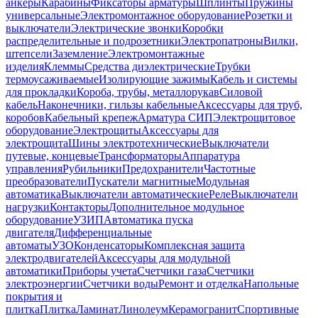
анкеры
Карабины
Фиксаторы арматуры
Шплинты
Пружины
универсальные
Электромонтажное оборудование
Розетки и
выключатели
Электрические звонки
Коробки
распределительные и подрозетники
Электропатроны
Вилки,
штепсели
Заземление
Электромонтажные
изделия
Клеммы
Средства диэлектрические
Трубки
термоусаживаемые
Изолирующие зажимы
Кабель и системы
для прокладки
Короба, трубы, металлорукав
Силовой
кабель
Наконечники, гильзы кабельные
Аксессуары для труб,
коробов
Кабельный крепеж
Арматура СИП
Электрощитовое
оборудование
Электрощиты
Аксессуары для
электрощита
Шины электротехнические
Выключатели
путевые, концевые
Трансформаторы
Аппаратура
управления
Рубильники
Предохранители
Частотные
преобразователи
Пускатели магнитные
Модульная
автоматика
Выключатели автоматические
Реле
Выключатели
нагрузки
Контакторы
Дополнительное модульное
оборудование
УЗИП
Автоматика пуска
двигателя
Дифференциальные
автоматы
УЗО
Конденсаторы
Комплексная защита
электродвигателей
Аксессуары для модульной
автоматики
Приборы учета
Счетчики газа
Счетчики
электроэнергии
Счетчики воды
Ремонт и отделка
Напольные
покрытия и
плитка
Плитка
Ламинат
Линолеум
Керамогранит
Спортивные