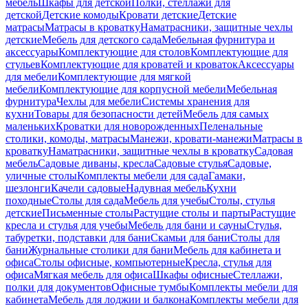
мебель
Шкафы для детской
Полки, стеллажи для
детской
Детские комоды
Кровати детские
Детские
матрасы
Матрасы в кроватку
Наматрасники, защитные чехлы
детские
Мебель для детского сада
Мебельная фурнитура и
аксессуары
Комплектующие для столов
Комплектующие для
стульев
Комплектующие для кроватей и кроваток
Аксессуары
для мебели
Комплектующие для мягкой
мебели
Комплектующие для корпусной мебели
Мебельная
фурнитура
Чехлы для мебели
Системы хранения для
кухни
Товары для безопасности детей
Мебель для самых
маленьких
Кроватки для новорожденных
Пеленальные
столики, комоды, матрасы
Манежи, кровати-манежи
Матрасы в
кроватку
Наматрасники, защитные чехлы в кроватку
Садовая
мебель
Садовые диваны, кресла
Садовые стулья
Садовые,
уличные столы
Комплекты мебели для сада
Гамаки,
шезлонги
Качели садовые
Надувная мебель
Кухни
походные
Столы для сада
Мебель для учебы
Столы, стулья
детские
Письменные столы
Растущие столы и парты
Растущие
кресла и стулья для учебы
Мебель для бани и сауны
Стулья,
табуретки, подставки для бани
Скамьи для бани
Столы для
бани
Журнальные столики для бани
Мебель для кабинета и
офиса
Столы офисные, компьютерные
Кресла, стулья для
офиса
Мягкая мебель для офиса
Шкафы офисные
Стеллажи,
полки для документов
Офисные тумбы
Комплекты мебели для
кабинета
Мебель для лоджии и балкона
Комплекты мебели для