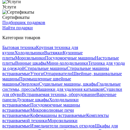
Услуги
Сертификаты
Подборщик подарков
Найти подарки
Категории товаров
Бытовая техника
Крупная техника для
кухни
Холодильники
Вытяжки
Кухонные
плиты
Морозильники
Посудомоечные машины
Настольные
плиты
Винные шкафы
Мини-холодильники
Техника для ухода
за одеждой
Стиральные машины
Стиральные машины
встраиваемые
Утюги
Отпариватели
Швейные, вышивальные
машины
Промышленные швейные
машины
Оверлоки
Сушильные машины, шкафы
Гладильные
системы, прессы
Машинки для удаления катышков
Сушилки
для обуви
Встраиваемая техника, оборудование
Варочные
панели
Духовые шкафы
Холодильники
встраиваемые
Посудомоечные машины
встраиваемые
Микроволновые печи
встраиваемые
Кофемашины встраиваемые
Комплекты
встраиваемой техники
Морозильники
встраиваемые
Измельчители пищевых отходов
Шкафы для