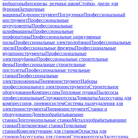
вибраторы
Бензорезы, резчики швов
Стойки, дрели для
бурения
Затирочные
машины
Гидроинструмент
Погрузчики
Профессиональный
инструмент
Профессиональные
шуруповерты
Профессиональные
шлифмашины
Профессиональные
перфораторы
Профессиональные циркулярные
пилы
Профессиональные электролобзики
Профессиональные
дрели
Профессиональные фрезеры
Профессиональные
мультиинструменты
Профессиональные
электрорубанки
Профессиональные строительные
фены
Профессиональные строительные
пистолеты
Профессиональные точильные
станки
Профессиональные
электроножницы
Пневмоинструмент
Наборы
профессионального электроинструмента
Строительное
оборудование
Компрессоры
Тепловые пушки
Пылесосы
профессиональные
Стружкоотсосы
Домкраты
Аксессуары для
компрессоров, пневмосистем
Системы пылеудаления для
электроинструмента
Пневмоинструмент
Станки и
оборудование
Деревообрабатывающие
станки
Ленточнопильные станки
Металлообрабатывающие
станки
Плиткорезные станки
Точильные
станки
Комплектующие для станков
Оснастка для
станков
Аксессуары для станков
Стружкоотсосы
Аксессуары