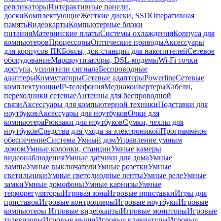
репликаторы
Интерактивные панели,
доски
Комплектующие
Жесткие диски, SSD
Оперативная
память
Видеокарты
Компьютерные блоки
питания
Материнские платы
Системы охлаждения
Корпуса для
компьютеров
Процессоры
Оптические приводы
Аксессуары
для корпусов ПК
Боксы, док-станции для накопителей
Сетевое
оборудование
Маршрутизаторы, DSL-модемы
Wi-Fi точки
доступа, усилители сигнала
Беспроводные
адаптеры
Коммутаторы
Сетевые адаптеры
Powerline
Сетевые
комплектующие
IP-телефония
Медиаконвертеры
Кабели,
переходники сетевые
Антенны для беспроводной
связи
Аксессуары для компьютерной техники
Подставки для
ноутбуков
Аксессуары для ноутбуков
Очки для
компьютера
Рюкзаки для ноутбуков
Сумки, чехлы для
ноутбуков
Средства для ухода за электроникой
Программное
обеспечение
Система Умный дом
Управление умным
домом
Умные колонки, станции
Умные камеры
видеонаблюдения
Умные датчики для дома
Умные
лампы
Умные выключатели
Умные розетки
Умные
светильники
Умные светодиодные ленты
Умные реле
Умные
замки
Умные домофоны
Умные карнизы
Умные
терморегуляторы
Игровая зона
Игровые приставки
Игры для
приставок
Игровые контроллеры
Игровые ноутбуки
Игровые
компьютеры
Игровые видеокарты
Игровые мониторы
Игровые
телевизоры
Игровые мыши
Игровые клавиатуры
Игровые