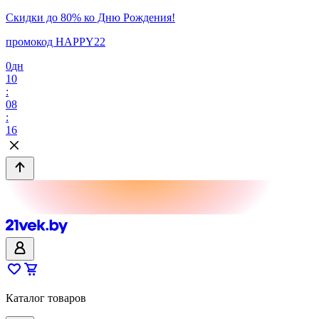
Скидки до 80% ко Дню Рождения!
промокод HAPPY22
0
дн
10
:
08
:
16
Каталог товаров