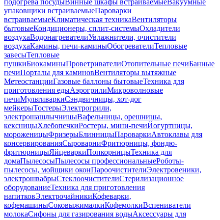
подогрева посуды
Винные шкафы встраиваемые
Вакуумные
упаковщики встраиваемые
Пароварки
встраиваемые
Климатическая техника
Вентиляторы
бытовые
Кондиционеры, сплит-системы
Охладители
воздуха
Водонагреватели
Увлажнители, очистители
воздуха
Камины, печи-камины
Обогреватели
Тепловые
завесы
Тепловые
пушки
Биокамины
Проветриватели
Отопительные печи
Банные
печи
Порталы для каминов
Вентиляторы вытяжные
Метеостанции
Газовые баллоны бытовые
Техника для
приготовления еды
Аэрогрили
Микроволновые
печи
Мультиварки
Сэндвичницы, хот-дог
мейкеры
Тостеры
Электрогрили,
электрошашлычницы
Вафельницы, орешницы,
кексницы
Хлебопечки
Ростеры, мини-печи
Йогуртницы,
мороженицы
Фризеры
Блинницы
Пароварки
Автоклавы для
консервирования
Сыроварни
Фритюрницы, фондю-
фритюрницы
Яйцеварки
Попкорницы
Техника для
дома
Пылесосы
Пылесосы профессиональные
Роботы-
пылесосы, мойщики окон
Пароочистители
Электровеники,
электрошвабры
Стеклоочистители
Стерилизационное
оборудование
Техника для приготовления
напитков
Электрочайники
Кофеварки,
кофемашины
Соковыжималки
Кофемолки
Вспениватели
молока
Сифоны для газирования воды
Аксессуары для