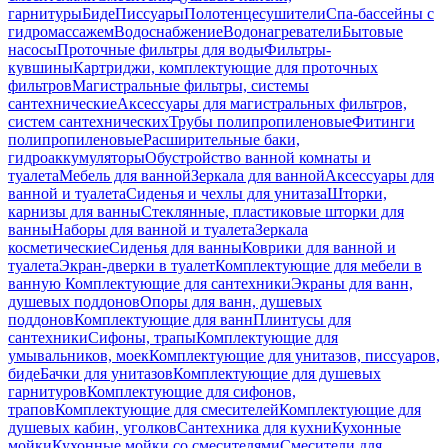
гарнитуры
Биде
Писсуары
Полотенцесушители
Спа-бассейны с
гидромассажем
Водоснабжение
Водонагреватели
Бытовые
насосы
Проточные фильтры для воды
Фильтры-
кувшины
Картриджи, комплектующие для проточных
фильтров
Магистральные фильтры, системы
сантехнические
Аксессуары для магистральных фильтров,
систем сантехнических
Трубы полипропиленовые
Фитинги
полипропиленовые
Расширительные баки,
гидроаккумуляторы
Обустройство ванной комнаты и
туалета
Мебель для ванной
Зеркала для ванной
Аксессуары для
ванной и туалета
Сиденья и чехлы для унитаза
Шторки,
карнизы для ванны
Стеклянные, пластиковые шторки для
ванны
Наборы для ванной и туалета
Зеркала
косметические
Сиденья для ванны
Коврики для ванной и
туалета
Экран-дверки в туалет
Комплектующие для мебели в
ванную
Комплектующие для сантехники
Экраны для ванн,
душевых поддонов
Опоры для ванн, душевых
поддонов
Комплектующие для ванн
Плинтусы для
сантехники
Сифоны, трапы
Комплектующие для
умывальников, моек
Комплектующие для унитазов, писсуаров,
биде
Бачки для унитазов
Комплектующие для душевых
гарнитуров
Комплектующие для сифонов,
трапов
Комплектующие для смесителей
Комплектующие для
душевых кабин, уголков
Сантехника для кухни
Кухонные
мойки
Кухонные мойки со смесителями
Смесители для