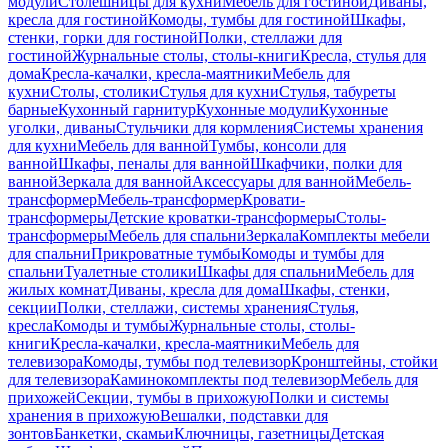
модули
Столешницы для кухни
Мебель для гостиной
Диваны,
кресла для гостиной
Комоды, тумбы для гостиной
Шкафы,
стенки, горки для гостиной
Полки, стеллажи для
гостиной
Журнальные столы, столы-книги
Кресла, стулья для
дома
Кресла-качалки, кресла-маятники
Мебель для
кухни
Столы, столики
Стулья для кухни
Стулья, табуреты
барные
Кухонный гарнитур
Кухонные модули
Кухонные
уголки, диваны
Стульчики для кормления
Системы хранения
для кухни
Мебель для ванной
Тумбы, консоли для
ванной
Шкафы, пеналы для ванной
Шкафчики, полки для
ванной
Зеркала для ванной
Аксессуары для ванной
Мебель-
трансформер
Мебель-трансформер
Кровати-
трансформеры
Детские кроватки-трансформеры
Столы-
трансформеры
Мебель для спальни
Зеркала
Комплекты мебели
для спальни
Прикроватные тумбы
Комоды и тумбы для
спальни
Туалетные столики
Шкафы для спальни
Мебель для
жилых комнат
Диваны, кресла для дома
Шкафы, стенки,
секции
Полки, стеллажи, системы хранения
Стулья,
кресла
Комоды и тумбы
Журнальные столы, столы-
книги
Кресла-качалки, кресла-маятники
Мебель для
телевизора
Комоды, тумбы под телевизор
Кронштейны, стойки
для телевизора
Каминокомплекты под телевизор
Мебель для
прихожей
Секции, тумбы в прихожую
Полки и системы
хранения в прихожую
Вешалки, подставки для
зонтов
Банкетки, скамьи
Ключницы, газетницы
Детская