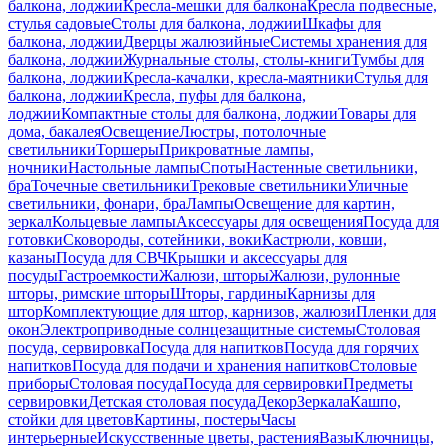
балкона, лоджии
Кресла-мешки для балкона
Кресла подвесные,
стулья садовые
Столы для балкона, лоджии
Шкафы для
балкона, лоджии
Дверцы жалюзийные
Системы хранения для
балкона, лоджии
Журнальные столы, столы-книги
Тумбы для
балкона, лоджии
Кресла-качалки, кресла-маятники
Стулья для
балкона, лоджии
Кресла, пуфы для балкона,
лоджии
Компактные столы для балкона, лоджии
Товары для
дома, бакалея
Освещение
Люстры, потолочные
светильники
Торшеры
Прикроватные лампы,
ночники
Настольные лампы
Споты
Настенные светильники,
бра
Точечные светильники
Трековые светильники
Уличные
светильники, фонари, бра
Лампы
Освещение для картин,
зеркал
Кольцевые лампы
Аксессуары для освещения
Посуда для
готовки
Сковороды, сотейники, воки
Кастрюли, ковши,
казаны
Посуда для СВЧ
Крышки и аксессуары для
посуды
Гастроемкости
Жалюзи, шторы
Жалюзи, рулонные
шторы, римские шторы
Шторы, гардины
Карнизы для
штор
Комплектующие для штор, карнизов, жалюзи
Пленки для
окон
Электроприводные солнцезащитные системы
Столовая
посуда, сервировка
Посуда для напитков
Посуда для горячих
напитков
Посуда для подачи и хранения напитков
Столовые
приборы
Столовая посуда
Посуда для сервировки
Предметы
сервировки
Детская столовая посуда
Декор
Зеркала
Кашпо,
стойки для цветов
Картины, постеры
Часы
интерьерные
Искусственные цветы, растения
Вазы
Ключницы,