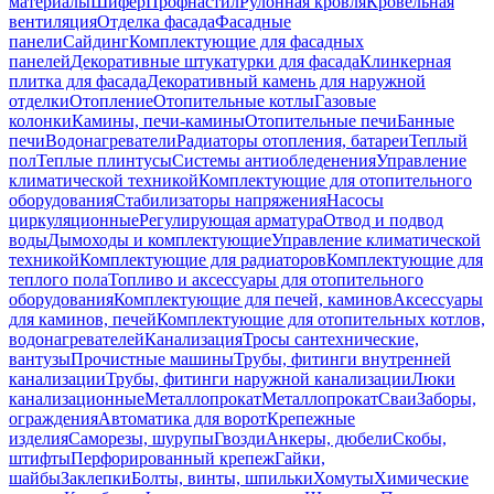
материалы
Шифер
Профнастил
Рулонная кровля
Кровельная
вентиляция
Отделка фасада
Фасадные
панели
Сайдинг
Комплектующие для фасадных
панелей
Декоративные штукатурки для фасада
Клинкерная
плитка для фасада
Декоративный камень для наружной
отделки
Отопление
Отопительные котлы
Газовые
колонки
Камины, печи-камины
Отопительные печи
Банные
печи
Водонагреватели
Радиаторы отопления, батареи
Теплый
пол
Теплые плинтусы
Системы антиобледенения
Управление
климатической техникой
Комплектующие для отопительного
оборудования
Стабилизаторы напряжения
Насосы
циркуляционные
Регулирующая арматура
Отвод и подвод
воды
Дымоходы и комплектующие
Управление климатической
техникой
Комплектующие для радиаторов
Комплектующие для
теплого пола
Топливо и аксессуары для отопительного
оборудования
Комплектующие для печей, каминов
Аксессуары
для каминов, печей
Комплектующие для отопительных котлов,
водонагревателей
Канализация
Тросы сантехнические,
вантузы
Прочистные машины
Трубы, фитинги внутренней
канализации
Трубы, фитинги наружной канализации
Люки
канализационные
Металлопрокат
Металлопрокат
Сваи
Заборы,
ограждения
Автоматика для ворот
Крепежные
изделия
Саморезы, шурупы
Гвозди
Анкеры, дюбели
Скобы,
штифты
Перфорированный крепеж
Гайки,
шайбы
Заклепки
Болты, винты, шпильки
Хомуты
Химические