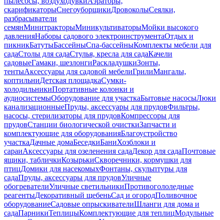
пылесосы, воздуходувки
Аэраторы,
скарификаторы
Снегоуборщики
Дровоколы
Сеялки,
разбрасыватели
семян
Минитракторы
Миникультиваторы
Мойки высокого
давления
Наборы садового электроинструмента
Отдых и
пикник
Батуты
Бассейны
Спа-бассейны
Комплекты мебели для
сада
Столы для сада
Стулья, кресла для сада
Качели
садовые
Гамаки, шезлонги
Раскладушки
Зонты,
тенты
Аксессуары для садовой мебели
Грили
Мангалы,
коптильни
Детская площадка
Сумки-
холодильники
Портативные колонки и
аудиосистемы
Оборудование для участка
Бытовые насосы
Люки
канализационные
Пруды, аксессуары для прудов
Фильтры,
насосы, стерилизаторы для прудов
Компрессоры для
прудов
Станции биологической очистки
Запчасти и
комплектующие для оборудования
Благоустройство
участка
Дачные дома
Беседки
Бани
Хозблоки и
сараи
Аксессуары для озеленения сада
Декор для сада
Почтовые
ящики, таблички
Козырьки
Скворечники, кормушки для
птиц
Домики для насекомых
Фонтаны, скульптуры для
сада
Пруды, аксессуары для прудов
Уличные
обогреватели
Уличные светильники
Противогололедные
реагенты
Декоративный щебень
Сад и огород
Поливочное
оборудование
Садовые опрыскиватели
Шланги для дома и
сада
Парники
Теплицы
Комплектующие для теплиц
Модульные