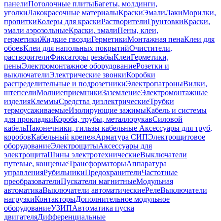
панели
Потолочные плиты
Багеты, молдинги,
уголки
Лакокрасочные материалы
Краски
Эмали
Лаки
Морилки,
пропитки
Колеры для краски
Растворители
Грунтовки
Краски,
эмали аэрозольные
Краски, эмали
Пены, клеи,
герметики
Жидкие гвозди
Герметики
Монтажная пена
Клеи для
обоев
Клеи для напольных покрытий
Очистители,
растворители
Фиксаторы резьбы
Клеи
Герметики,
пены
Электромонтажное оборудование
Розетки и
выключатели
Электрические звонки
Коробки
распределительные и подрозетники
Электропатроны
Вилки,
штепсели
Молниеприемники
Заземление
Электромонтажные
изделия
Клеммы
Средства диэлектрические
Трубки
термоусаживаемые
Изолирующие зажимы
Кабель и системы
для прокладки
Короба, трубы, металлорукав
Силовой
кабель
Наконечники, гильзы кабельные
Аксессуары для труб,
коробов
Кабельный крепеж
Арматура СИП
Электрощитовое
оборудование
Электрощиты
Аксессуары для
электрощита
Шины электротехнические
Выключатели
путевые, концевые
Трансформаторы
Аппаратура
управления
Рубильники
Предохранители
Частотные
преобразователи
Пускатели магнитные
Модульная
автоматика
Выключатели автоматические
Реле
Выключатели
нагрузки
Контакторы
Дополнительное модульное
оборудование
УЗИП
Автоматика пуска
двигателя
Дифференциальные