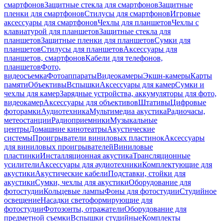
смартфонов
Защитные стекла для смартфонов
Защитные
пленки для смартфонов
Стилусы для смартфонов
Игровые
аксессуары для смартфонов
Чехлы для планшетов
Чехлы с
клавиатурой для планшетов
Защитные стекла для
планшетов
Защитные пленки для планшетов
Сумки для
планшетов
Стилусы для планшетов
Аксессуары для
планшетов, смартфонов
Кабели для телефонов,
планшетов
Фото,
видеосъемка
Фотоаппараты
Видеокамеры
Экшн-камеры
Карты
памяти
Объективы
Вспышки
Аксессуары для камер
Сумки и
чехлы для камер
Зарядные устройства, аккумуляторы для фото,
видеокамер
Аксессуары для объективов
Штативы
Цифровые
фоторамки
Аудиотехника
Мультимедиа акустика
Радиочасы,
метеостанции
Радиоприемники
Музыкальные
центры
Домашние кинотеатры
Акустические
системы
Проигрыватели виниловых пластинок
Аксессуары
для виниловых проигрывателей
Виниловые
пластинки
Инсталляционная акустика
Трансляционные
усилители
Аксессуары для аудиотехники
Комплектующие для
акустики
Акустические кабели
Подставки, стойки для
акустики
Сумки, чехлы для акустики
Оборудование для
фотостудии
Кольцевые лампы
Фоны для фотостудии
Студийное
освещение
Насадки светоформирующие для
фотостудии
Фотозонты, отражатели
Оборудование для
предметной съемки
Вспышки студийные
Комплекты