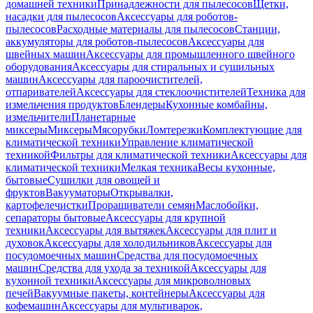
домашней техники
Принадлежности для пылесосов
Щетки,
насадки для пылесосов
Аксессуары для роботов-
пылесосов
Расходные материалы для пылесосов
Станции,
аккумуляторы для роботов-пылесосов
Аксессуары для
швейных машин
Аксессуары для промышленного швейного
оборудования
Аксессуары для стиральных и сушильных
машин
Аксессуары для пароочистителей,
отпаривателей
Аксессуары для стеклоочистителей
Техника для
измельчения продуктов
Блендеры
Кухонные комбайны,
измельчители
Планетарные
миксеры
Миксеры
Мясорубки
Ломтерезки
Комплектующие для
климатической техники
Управление климатической
техникой
Фильтры для климатической техники
Аксессуары для
климатической техники
Мелкая техника
Весы кухонные,
бытовые
Сушилки для овощей и
фруктов
Вакууматоры
Открывалки,
картофелечистки
Проращиватели семян
Маслобойки,
сепараторы бытовые
Аксессуары для крупной
техники
Аксессуары для вытяжек
Аксессуары для плит и
духовок
Аксессуары для холодильников
Аксессуары для
посудомоечных машин
Средства для посудомоечных
машин
Средства для ухода за техникой
Аксессуары для
кухонной техники
Аксессуары для микроволновых
печей
Вакуумные пакеты, контейнеры
Аксессуары для
кофемашин
Аксессуары для мультиварок,