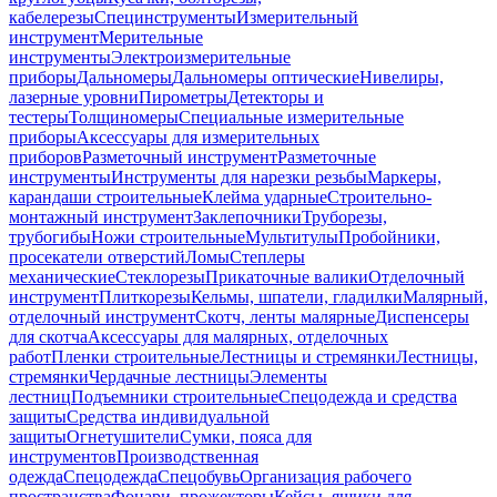
кабелерезы
Специнструменты
Измерительный
инструмент
Мерительные
инструменты
Электроизмерительные
приборы
Дальномеры
Дальномеры оптические
Нивелиры,
лазерные уровни
Пирометры
Детекторы и
тестеры
Толщиномеры
Специальные измерительные
приборы
Аксессуары для измерительных
приборов
Разметочный инструмент
Разметочные
инструменты
Инструменты для нарезки резьбы
Маркеры,
карандаши строительные
Клейма ударные
Строительно-
монтажный инструмент
Заклепочники
Труборезы,
трубогибы
Ножи строительные
Мультитулы
Пробойники,
просекатели отверстий
Ломы
Степлеры
механические
Стеклорезы
Прикаточные валики
Отделочный
инструмент
Плиткорезы
Кельмы, шпатели, гладилки
Малярный,
отделочный инструмент
Скотч, ленты малярные
Диспенсеры
для скотча
Аксессуары для малярных, отделочных
работ
Пленки строительные
Лестницы и стремянки
Лестницы,
стремянки
Чердачные лестницы
Элементы
лестниц
Подъемники строительные
Спецодежда и средства
защиты
Средства индивидуальной
защиты
Огнетушители
Сумки, пояса для
инструментов
Производственная
одежда
Спецодежда
Спецобувь
Организация рабочего
пространства
Фонари, прожекторы
Кейсы, ящики для