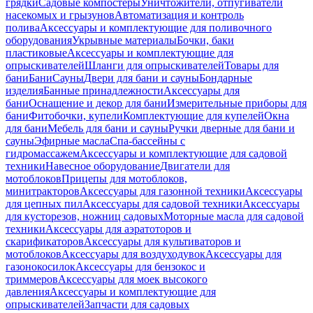
грядки
Садовые компостеры
Уничтожители, отпугиватели
насекомых и грызунов
Автоматизация и контроль
полива
Аксессуары и комплектующие для поливочного
оборудования
Укрывные материалы
Бочки, баки
пластиковые
Аксессуары и комплектующие для
опрыскивателей
Шланги для опрыскивателей
Товары для
бани
Бани
Сауны
Двери для бани и сауны
Бондарные
изделия
Банные принадлежности
Аксессуары для
бани
Оснащение и декор для бани
Измерительные приборы для
бани
Фитобочки, купели
Комплектующие для купелей
Окна
для бани
Мебель для бани и сауны
Ручки дверные для бани и
сауны
Эфирные масла
Спа-бассейны с
гидромассажем
Аксессуары и комплектующие для садовой
техники
Навесное оборудование
Двигатели для
мотоблоков
Прицепы для мотоблоков,
минитракторов
Аксессуары для газонной техники
Аксессуары
для цепных пил
Аксессуары для садовой техники
Аксессуары
для кусторезов, ножниц садовых
Моторные масла для садовой
техники
Аксессуары для аэратоторов и
скарификаторов
Аксессуары для культиваторов и
мотоблоков
Аксессуары для воздуходувок
Аксессуары для
газонокосилок
Аксессуары для бензокос и
триммеров
Аксессуары для моек высокого
давления
Аксессуары и комплектующие для
опрыскивателей
Запчасти для садовых