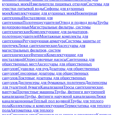
кухонных моек
Измельчители пищевых отходов
Системы для
очистки питьевой воды
Сифоны для кухонных
моек
Комплектующие для кухонных моек
Инженерная
сантехника
Инсталляции для
сантехники
Полотенцесушители
Отвод и подвод воды
Трубы
водопроводные
Магистральные фильтры, системы
сантехнические
Комплектующие для радиаторов,
полотенцесушителей
Монтажные комплекты для
сантехники
Регулирующая арматура
Системы защиты от
протечек
Люки сантехнические
Аксессуары для
магистральных фильтров, систем
сантехнических
Фитинги
Комплектующие для
инсталляций
Опрессовочные насосы
Сантехника для
общественных мест
Аксессуары для общественных
санузлов
Сушилки для рук
Дозаторы для общественных
санузлов
Сенсорные дозаторы для общественных
санузлов
Локтевые дозаторы для общественных
санузлов
Диспенсеры для бумажных полотенец
Диспенсеры
для туалетной бумаги
Канализация
Тросы сантехнические,
вантузы
Прочистные машины
Трубы, фитинги внутренней
канализации
Трубы, фитинги наружной канализации
Люки
канализационные
Теплый пол водяной
Трубы для теплого
пола
Коллекторы и комплектующие
Термостатика для теплого
пола
Автоматика для теплого
пола
Строительство
Строительные смеси и грунтовки
Клеевые