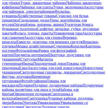
для уборки
Турки, заварочные чайники
Чайники заварочные,
кофейники
Чайники для плиты
Турки, молочники
Аксессуары
для чайников, электрочайников
Фильтры-
кувшины
Хозяйственные товары
Сушилки для белья,
прищепки
Гладильные доски
Урны, контейнеры для
мусора
Органайзеры, корзины, ящики
Туалетная бумага,
бумажные полотенца
Салфетки, мочалки, губки, мусорные
пакеты
Фольга, пленка, пакеты
Упаковочная тара
Аксессуары
для глажения
Аксессуары для стирки
Веревки,
шпагаты
Емкости, дозаторы для моющих средств
Вешалки-
плечики
Мешки хозяйственные
Сувениры
Копилки
Картины,
постеры
Фотоальбомы
Рамки для фотографий,
картин
Предметы интерьера
Шкатулки, подставки для
украшений
Статуэтки
Магниты
сувенирные
Иконы
Праздничный декор
Товары для
праздника
Елки
Аксессуары для елей новогодних
Новогодние
украшения
Светодиодные гирлянды, декорации
Светодиодные
фигуры, игрушки
Временные
татуировки
Фотобутафория
Товары для
маскарада
Подарки
Подарки, подарочные наборы
Подарочные
наборы косметики для лица и тела
Наборы для
бритья
Оформление подарков
Сантехника и
водоснабжение
Сантехника
Душевые кабины, поддоны,
двери
Ванны
Унитазы
Умывальники
Умывальники со
смесителями
Смесители
Душевые панели,