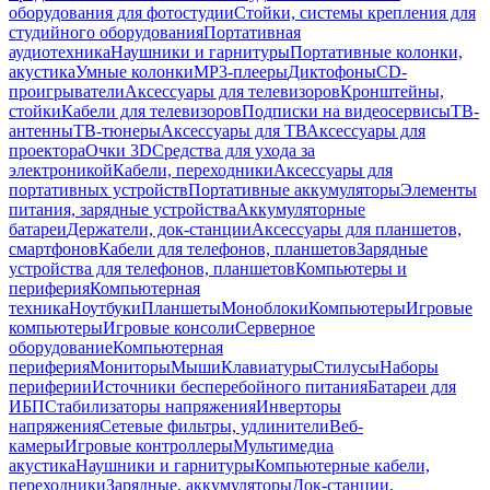
оборудования для фотостудии
Стойки, системы крепления для
студийного оборудования
Портативная
аудиотехника
Наушники и гарнитуры
Портативные колонки,
акустика
Умные колонки
MP3-плееры
Диктофоны
CD-
проигрыватели
Аксессуары для телевизоров
Кронштейны,
стойки
Кабели для телевизоров
Подписки на видеосервисы
ТВ-
антенны
ТВ-тюнеры
Аксессуары для ТВ
Аксессуары для
проектора
Очки 3D
Средства для ухода за
электроникой
Кабели, переходники
Аксессуары для
портативных устройств
Портативные аккумуляторы
Элементы
питания, зарядные устройства
Аккумуляторные
батареи
Держатели, док-станции
Аксессуары для планшетов,
смартфонов
Кабели для телефонов, планшетов
Зарядные
устройства для телефонов, планшетов
Компьютеры и
периферия
Компьютерная
техника
Ноутбуки
Планшеты
Моноблоки
Компьютеры
Игровые
компьютеры
Игровые консоли
Серверное
оборудование
Компьютерная
периферия
Мониторы
Мыши
Клавиатуры
Стилусы
Наборы
периферии
Источники бесперебойного питания
Батареи для
ИБП
Стабилизаторы напряжения
Инверторы
напряжения
Сетевые фильтры, удлинители
Веб-
камеры
Игровые контроллеры
Мультимедиа
акустика
Наушники и гарнитуры
Компьютерные кабели,
переходники
Зарядные, аккумуляторы
Док-станции,