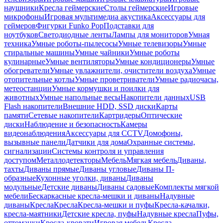
наушники
Кресла геймерские
Столы геймерские
Игровые
микрофоны
Игровая мультимедиа акустика
Аксессуары для
геймеров
Фигурки Funko Pop
Подставки для
ноутбуков
Светодиодные ленты
Лампы для мониторов
Умная
техника
Умные роботы-пылесосы
Умные телевизоры
Умные
стиральные машины
Умные чайники
Умные роботы
кулинарные
Умные вентиляторы
Умные кондиционеры
Умные
обогреватели
Умные увлажнители, очистители воздуха
Умные
отопительные котлы
Умные проветриватели
Умные радиочасы,
метеостанции
Умные кормушки и поилки для
животных
Умные напольные весы
Накопители данных
USB
Flash накопители
Внешние HDD, SSD диски
Карты
памяти
Сетевые накопители
Картридеры
Оптические
диски
Наблюдение и безопасность
Камеры
видеонаблюдения
Аксессуары для CCTV
Домофоны,
вызывные панели
Датчики для дома
Охранные системы,
сигнализации
Системы контроля и управления
доступом
Металлодетекторы
Мебель
Мягкая мебель
Диваны,
тахты
Диваны прямые
Диваны угловые
Диваны П-
образные
Кухонные уголки, диваны
Диваны
модульные
Детские диваны
Диваны садовые
Комплекты мягкой
мебели
Бескаркасные кресла-мешки и диваны
Надувные
диваны
Кресла
Кресла
Кресла-мешки и пуфы
Кресла-качалки,
кресла-маятники
Детские кресла, пуфы
Надувные кресла
Пуфы,
оттоманки
Кресла-кровати
Игровая мебель
Кресла