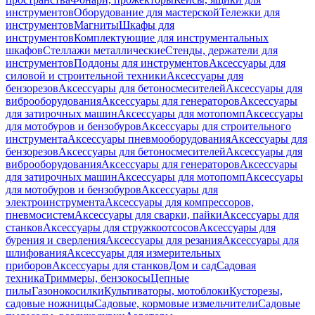
инструментов
Оборудование для мастерской
Тележки для
инструментов
Магниты
Шкафы для
инструментов
Комплектующие для инструментальных
шкафов
Стеллажи металлические
Стенды, держатели для
инструментов
Поддоны для инструментов
Аксессуары для
силовой и строительной техники
Аксессуары для
бензорезов
Аксессуары для бетоносмесителей
Аксессуары для
виброоборудования
Аксессуары для генераторов
Аксессуары
для затирочных машин
Аксессуары для мотопомп
Аксессуары
для мотобуров и бензобуров
Аксессуары для строительного
инструмента
Аксессуары пневмооборудования
Аксессуары для
бензорезов
Аксессуары для бетоносмесителей
Аксессуары для
виброоборудования
Аксессуары для генераторов
Аксессуары
для затирочных машин
Аксессуары для мотопомп
Аксессуары
для мотобуров и бензобуров
Аксессуары для
электроинструмента
Аксессуары для компрессоров,
пневмосистем
Аксессуары для сварки, пайки
Аксессуары для
станков
Аксессуары для стружкоотсосов
Аксессуары для
бурения и сверления
Аксессуары для резания
Аксессуары для
шлифования
Аксессуары для измерительных
приборов
Аксессуары для станков
Дом и сад
Садовая
техника
Триммеры, бензокосы
Цепные
пилы
Газонокосилки
Культиваторы, мотоблоки
Кусторезы,
садовые ножницы
Садовые, кормовые измельчители
Садовые