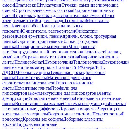
смеси
Шпатлевки
Штукатурки
Стяжки, самонивелирующие
смеси
Строительные смеси, составы
Гидроизоляционные
смеси
Грунтовки
Добавки для строительных смесей
Пены,
клеи, герметики
Жидкие гвозди
Герметики
Монтажная
пена
Клеи для обоев
Клеи для напольных
покрытий
Очистители, растворители
Фиксаторы
резьбы
Клеи
Герметики, пены
Кирпичи, блоки, тротуарная
плитка
Кирпичи
Строительные блоки
Тротуарная
плитка
Изоляционные материалы
Минеральная
вата
Экструдированный пенополистирол
Пенопласт
Пленки,
мембраны
Отражающая теплоизоляция
Гидроизоляционные
ленты
Поликарбонат
Шумоизоляция
Теплоизоляция
Звукоизоляц
плитные и пиломатериалы
Плиты OSB
Фанера
ДСП,
ЛДСП
Мебельные щиты
Террасные доски
Древесные
плиты
Пиломатериалы
Материалы для сухого
строительства
Гипсокартон
Гипсоволокнистые
листы
Цементные плиты
Профили для
гипсокартона
Комплектующие для гипсокартона
Ленты
армирующие
Уплотнительные ленты
Гипсовые и цементные
плиты
Вентиляторы вытяжные
Системы воздуховодов
Решетки
вентиляционные, диффузоры
Кровля и водосток
Черепица и
кровельные материалы
Водосточные системы
Поверхностный
водоотвод
Кровельные софиты
Доборные элементы
кровли
Гидроизоляционные