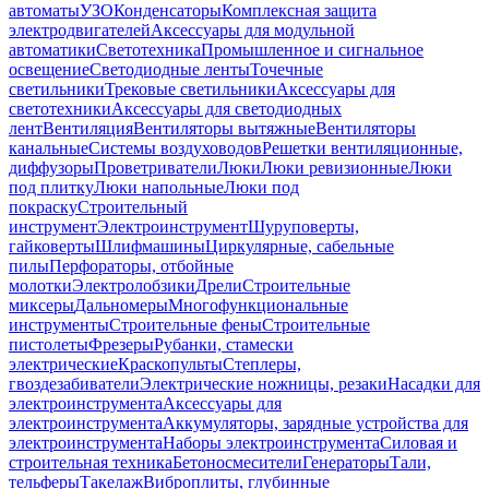
автоматы
УЗО
Конденсаторы
Комплексная защита
электродвигателей
Аксессуары для модульной
автоматики
Светотехника
Промышленное и сигнальное
освещение
Светодиодные ленты
Точечные
светильники
Трековые светильники
Аксессуары для
светотехники
Аксессуары для светодиодных
лент
Вентиляция
Вентиляторы вытяжные
Вентиляторы
канальные
Системы воздуховодов
Решетки вентиляционные,
диффузоры
Проветриватели
Люки
Люки ревизионные
Люки
под плитку
Люки напольные
Люки под
покраску
Строительный
инструмент
Электроинструмент
Шуруповерты,
гайковерты
Шлифмашины
Циркулярные, сабельные
пилы
Перфораторы, отбойные
молотки
Электролобзики
Дрели
Строительные
миксеры
Дальномеры
Многофункциональные
инструменты
Строительные фены
Строительные
пистолеты
Фрезеры
Рубанки, стамески
электрические
Краскопульты
Степлеры,
гвоздезабиватели
Электрические ножницы, резаки
Насадки для
электроинструмента
Аксессуары для
электроинструмента
Аккумуляторы, зарядные устройства для
электроинструмента
Наборы электроинструмента
Силовая и
строительная техника
Бетоносмесители
Генераторы
Тали,
тельферы
Такелаж
Виброплиты, глубинные