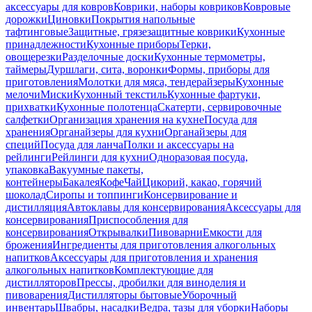
аксессуары для ковров
Коврики, наборы ковриков
Ковровые
дорожки
Циновки
Покрытия напольные
тафтинговые
Защитные, грязезащитные коврики
Кухонные
принадлежности
Кухонные приборы
Терки,
овощерезки
Разделочные доски
Кухонные термометры,
таймеры
Дуршлаги, сита, воронки
Формы, приборы для
приготовления
Молотки для мяса, тендерайзеры
Кухонные
мелочи
Миски
Кухонный текстиль
Кухонные фартуки,
прихватки
Кухонные полотенца
Скатерти, сервировочные
салфетки
Организация хранения на кухне
Посуда для
хранения
Органайзеры для кухни
Органайзеры для
специй
Посуда для ланча
Полки и аксессуары на
рейлинги
Рейлинги для кухни
Одноразовая посуда,
упаковка
Вакуумные пакеты,
контейнеры
Бакалея
Кофе
Чай
Цикорий, какао, горячий
шоколад
Сиропы и топпинги
Консервирование и
дистилляция
Автоклавы для консервирования
Аксессуары для
консервирования
Приспособления для
консервирования
Открывалки
Пивоварни
Емкости для
брожения
Ингредиенты для приготовления алкогольных
напитков
Аксессуары для приготовления и хранения
алкогольных напитков
Комплектующие для
дистилляторов
Прессы, дробилки для виноделия и
пивоварения
Дистилляторы бытовые
Уборочный
инвентарь
Швабры, насадки
Ведра, тазы для уборки
Наборы