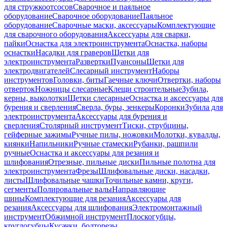
для стружкоотсосов
Сварочное и паяльное
оборудование
Сварочное оборудование
Паяльное
оборудование
Сварочные маски, аксессуары
Комплектующие
для сварочного оборудования
Аксессуары для сварки,
пайки
Оснастка для электроинструмента
Оснастка, наборы
оснастки
Насадки для граверов
Щетки для
электроинструмента
Развертки
Пуансоны
Щетки для
электродвигателей
Слесарный инструмент
Наборы
инструментов
Головки, биты
Гаечные ключи
Отвертки, наборы
отверток
Ножницы слесарные
Клещи строительные
Зубила,
керны, выколотки
Щетки слесарные
Оснастка и аксессуары для
бурения и сверления
Сверла, буры, зенкеры
Коронки
Зубила для
электроинструмента
Аксессуары для бурения и
сверления
Столярный инструмент
Тиски, струбцины,
гейферные зажимы
Ручные пилы, ножовки
Молотки, кувалды,
киянки
Напильники
Ручные стамески
Рубанки, рашпили
ручные
Оснастка и аксессуары для резания и
шлифования
Отрезные, пильные диски
Пильные полотна для
электроинструмента
Фрезы
Шлифовальные диски, насадки,
листы
Шлифовальные чашки
Точильные камни, круги,
сегменты
Полировальные валы
Направляющие
шины
Комплектующие для резания
Аксессуары для
резания
Аксессуары для шлифования
Электромонтажный
инструмент
Обжимной инструмент
Плоскогубцы,
круглогубцы
Кусачки, болторезы,