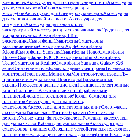
хлебопечек
Аксессуары для тостеров, сэндвичниц
Аксессуары
для кухонных комбайнов
Аксессуары для
мясорубок
Аксессуары для блендеров, миксеров
Аксессуары
для сушилок овощей и фруктов
Аксессуары для
йогуртниц
Аксессуары для аэрогрилей,
электрогрилей
Аксессуары для соковыжималок
Средства для
ухода за техникой
Смартфоны, ТВ и
электроника
Смартфоны
Смартфоны
Смартфоны
восстановленные
Смартфоны Apple
Смартфоны
Xiaomi
Смартфоны Samsung
Смартфоны Honor
Смартфоны
Huawei
Смартфоны POCO
Смартфоны Infinix
Смартфоны
Tecno
Смартфоны Realme
Смартфоны Samsung Galaxy S26
series
Кнопочные телефоны
Складные смартфоны
Телевизоры,
мониторы
Телевизоры
Мониторы
Мониторы-телевизоры
ТВ-
приставки и медиаплееры
Проекторы
Проекционные
экраны
Профессиональные дисплеи
Планшеты, электронные
книги
Планшеты
Электронные книги
Графические
планшеты
Блокноты электронные
Чехлы, бамперы для
планшетов
Аксессуары для планшетов,
смартфонов
Аксессуары для электронных книг
Смарт-часы,
аксессуары
Умные часы
Фитнес-браслеты
Умные часы
детские
Умные часы, фитнес-браслеты
Ремешки, аксессуары
для умных часов
Кабели для умных часов
Аксессуары для
смартфонов, планшетов
Зарядные устройства для телефонов,
планшетов
Чехлы, защитные стекла для телефонов
Чехлы для