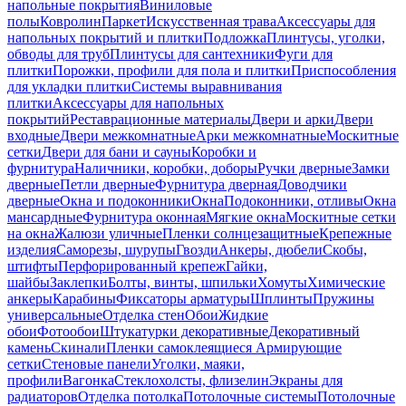
напольные покрытия
Виниловые
полы
Ковролин
Паркет
Искусственная трава
Аксессуары для
напольных покрытий и плитки
Подложка
Плинтусы, уголки,
обводы для труб
Плинтусы для сантехники
Фуги для
плитки
Порожки, профили для пола и плитки
Приспособления
для укладки плитки
Системы выравнивания
плитки
Аксессуары для напольных
покрытий
Реставрационные материалы
Двери и арки
Двери
входные
Двери межкомнатные
Арки межкомнатные
Москитные
сетки
Двери для бани и сауны
Коробки и
фурнитура
Наличники, коробки, доборы
Ручки дверные
Замки
дверные
Петли дверные
Фурнитура дверная
Доводчики
дверные
Окна и подоконники
Окна
Подоконники, отливы
Окна
мансардные
Фурнитура оконная
Мягкие окна
Москитные сетки
на окна
Жалюзи уличные
Пленки солнцезащитные
Крепежные
изделия
Саморезы, шурупы
Гвозди
Анкеры, дюбели
Скобы,
штифты
Перфорированный крепеж
Гайки,
шайбы
Заклепки
Болты, винты, шпильки
Хомуты
Химические
анкеры
Карабины
Фиксаторы арматуры
Шплинты
Пружины
универсальные
Отделка стен
Обои
Жидкие
обои
Фотообои
Штукатурки декоративные
Декоративный
камень
Скинали
Пленки самоклеящиеся
Армирующие
сетки
Стеновые панели
Уголки, маяки,
профили
Вагонка
Стеклохолсты, флизелин
Экраны для
радиаторов
Отделка потолка
Потолочные системы
Потолочные