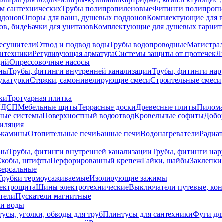
ем сантехнических
Трубы полипропиленовые
Фитинги полипроп
ддонов
Опоры для ванн, душевых поддонов
Комплектующие для 
ов, биде
Бачки для унитазов
Комплектующие для душевых гарнит
есушители
Отвод и подвод воды
Трубы водопроводные
Магистрал
антехники
Регулирующая арматура
Системы защиты от протечек
Л
ций
Опрессовочные насосы
ны
Трубы, фитинги внутренней канализации
Трубы, фитинги на
катурки
Стяжки, самонивелирующие смеси
Строительные смеси,
ки
Тротуарная плитка
ЛДСП
Мебельные щиты
Террасные доски
Древесные плиты
Пилом
ные системы
Поверхностный водоотвод
Кровельные софиты
Добо
тиляция
-камины
Отопительные печи
Банные печи
Водонагреватели
Радиат
ны
Трубы, фитинги внутренней канализации
Трубы, фитинги на
Скобы, штифты
Перфорированный крепеж
Гайки, шайбы
Заклепки
ерсальные
Трубки термоусаживаемые
Изолирующие зажимы
лектрощита
Шины электротехнические
Выключатели путевые, ко
атели
Пускатели магнитные
ки воды
усы, уголки, обводы для труб
Плинтусы для сантехники
Фуги дл