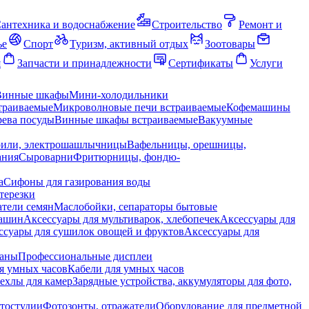
антехника и водоснабжение
Строительство
Ремонт и
ье
Спорт
Туризм, активный отдых
Зоотовары
я
Запчасти и принадлежности
Сертификаты
Услуги
Винные шкафы
Мини-холодильники
траиваемые
Микроволновые печи встраиваемые
Кофемашины
ева посуды
Винные шкафы встраиваемые
Вакуумные
рили, электрошашлычницы
Вафельницы, орешницы,
ания
Сыроварни
Фритюрницы, фондю-
а
Сифоны для газирования воды
терезки
тели семян
Маслобойки, сепараторы бытовые
машин
Аксессуары для мультиварок, хлебопечек
Аксессуары для
ссуары для сушилок овощей и фруктов
Аксессуары для
раны
Профессиональные дисплеи
я умных часов
Кабели для умных часов
ехлы для камер
Зарядные устройства, аккумуляторы для фото,
тостудии
Фотозонты, отражатели
Оборудование для предметной