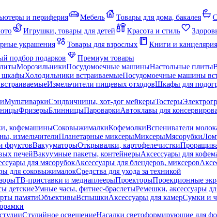
ьютеры и периферия
Мебель
Товары для дома, бакалея
С
мото
Игрушки, товары для детей
Красота и стиль
Здоров
рные украшения
Товары для взрослых
Книги и канцеляри
й подбор подарков
Премиум товары
плиты
Морозильники
Посудомоечные машины
Настольные плиты
 шкафы
Холодильники встраиваемые
Посудомоечные машины вс
встраиваемые
Измельчители пищевых отходов
Шкафы для подогр
чи
Мультиварки
Сэндвичницы, хот-дог мейкеры
Тостеры
Электрог
еницы
Фризеры
Блинницы
Пароварки
Автоклавы для консервиров
ки, кофемашины
Соковыжималки
Кофемолки
Вспениватели молок
ны, измельчители
Планетарные миксеры
Миксеры
Мясорубки
Лом
и фруктов
Вакууматоры
Открывалки, картофелечистки
Проращива
вых печей
Вакуумные пакеты, контейнеры
Аксессуары для кофе
ессуары для мясорубок
Аксессуары для блендеров, миксеров
Аксе
ры для соковыжималок
Средства для ухода за техникой
зоры
ТВ-приставки и медиаплееры
Проекторы
Проекционные эк
сы детские
Умные часы, фитнес-браслеты
Ремешки, аксессуары дл
рты памяти
Объективы
Вспышки
Аксессуары для камер
Сумки и ч
орамки
студии
Студийное освещение
Насадки светоформирующие для фо