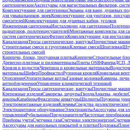
сантехнические
Аксессуары для магистральных фильтров, сист
Комплектующие для сантехники
Экраны для ванн, душевых по
для умывальников, моек
Комплектующие для унитазов, писсуар
смесителей
Комплектующие для душевых кабин, уголков
Инженерная сантехника
Инсталляции для сантехники
Полотенц
радиаторов, полотенцесушителей
Монтажные комплекты для с
систем сантехнических
Фитинги
Комплектующие для инсталля
Канализация
Тросы сантехнические, вантузы
Прочистные маши
Строительные смеси и грунтовки
Клеевые смеси
Шпатлевки
Шту
строительных смесей
Кирпичи, блоки, тротуарная плитка
Кирпичи
Строительные бло
Древесно-плитные и пиломатериалы
Плиты OSB
Фанера
ДСП, 
Кровля и водосток
Черепица и кровельные материалы
Водосточ
материалы
Шифер
Профнастил
Рулонная кровля
Кровельная вен
Отопление
Отопительные котлы
Газовые колонки
Камины, печи
антиобледенения
Управление климатической техникой
Канализация
Тросы сантехнические, вантузы
Прочистные маши
Крепежные изделия
Саморезы, шурупы
Гвозди
Анкеры, дюбели
анкеры
Карабины
Фиксаторы арматуры
Шплинты
Пружины унив
Электромонтажные изделия
Клеммы
Средства диэлектрические
Электрощитовое оборудование
Электрощиты
Аксессуары для э
управления
Рубильники
Предохранители
Частотные преобразов
Приборы учета
Счетчики газа
Счетчики электроэнергии
Счетчи
Аксессуары для напольных покрытий и плитки
Подложка
Плинт