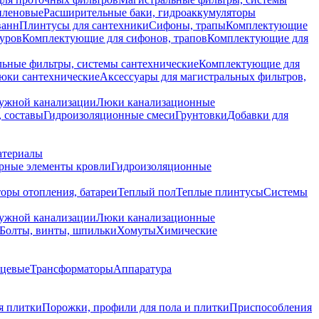
иленовые
Расширительные баки, гидроаккумуляторы
ванн
Плинтусы для сантехники
Сифоны, трапы
Комплектующие
уров
Комплектующие для сифонов, трапов
Комплектующие для
ьные фильтры, системы сантехнические
Комплектующие для
юки сантехнические
Аксессуары для магистральных фильтров,
ружной канализации
Люки канализационные
 составы
Гидроизоляционные смеси
Грунтовки
Добавки для
атериалы
рные элементы кровли
Гидроизоляционные
оры отопления, батареи
Теплый пол
Теплые плинтусы
Системы
ружной канализации
Люки канализационные
Болты, винты, шпильки
Хомуты
Химические
нцевые
Трансформаторы
Аппаратура
я плитки
Порожки, профили для пола и плитки
Приспособления