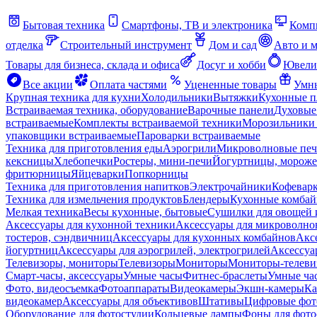
Бытовая техника
Смартфоны, ТВ и электроника
Комп
отделка
Строительный инструмент
Дом и сад
Авто и 
Товары для бизнеса, склада и офиса
Досуг и хобби
Ювели
Все акции
Оплата частями
Уцененные товары
Умны
Крупная техника для кухни
Холодильники
Вытяжки
Кухонные 
Встраиваемая техника, оборудование
Варочные панели
Духовые
встраиваемые
Комплекты встраиваемой техники
Морозильники 
упаковщики встраиваемые
Пароварки встраиваемые
Техника для приготовления еды
Аэрогрили
Микроволновые пе
кексницы
Хлебопечки
Ростеры, мини-печи
Йогуртницы, морож
фритюрницы
Яйцеварки
Попкорницы
Техника для приготовления напитков
Электрочайники
Кофевар
Техника для измельчения продуктов
Блендеры
Кухонные комбай
Мелкая техника
Весы кухонные, бытовые
Сушилки для овощей 
Аксессуары для кухонной техники
Аксессуары для микроволно
тостеров, сэндвичниц
Аксессуары для кухонных комбайнов
Акс
йогуртниц
Аксессуары для аэрогрилей, электрогрилей
Аксессуа
Телевизоры, мониторы
Телевизоры
Мониторы
Мониторы-телеви
Смарт-часы, аксессуары
Умные часы
Фитнес-браслеты
Умные ча
Фото, видеосъемка
Фотоаппараты
Видеокамеры
Экшн-камеры
Ка
видеокамер
Аксессуары для объективов
Штативы
Цифровые фот
Оборудование для фотостудии
Кольцевые лампы
Фоны для фото