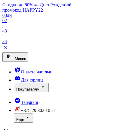
Скидки до 80% ко Дню Рождения!
промокод HAPPY22
03
дн
02
:
43
:
34
г. Минск
Оплата частями
Для юрлиц
Покупателям
Telegram
+375 29
302 10 21
Еще