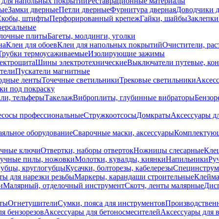
 для напольных покрытий
Реставрационные материалы
ые
Замки дверные
Петли дверные
Фурнитура дверная
Доводчики 
Скобы, штифты
Перфорированный крепеж
Гайки, шайбы
Заклепки
ерсальные
лочные плиты
Багеты, молдинги, уголки
на
Клеи для обоев
Клеи для напольных покрытий
Очистители, рас
Трубки термоусаживаемые
Изолирующие зажимы
лектрощита
Шины электротехнические
Выключатели путевые, ко
атели
Пускатели магнитные
одные ленты
Точечные светильники
Трековые светильники
Аксесс
и под покраску
ли, тельферы
Такелаж
Виброплиты, глубинные вибраторы
Бензор
сосы профессиональные
Стружкоотсосы
Домкраты
Аксессуары д
аяльное оборудование
Сварочные маски, аксессуары
Комплектующ
ечные ключи
Отвертки, наборы отверток
Ножницы слесарные
Кле
учные пилы, ножовки
Молотки, кувалды, киянки
Напильники
Ру
убцы, круглогубцы
Кусачки, болторезы, кабелерезы
Специнструм
ы для нарезки резьбы
Маркеры, карандаши строительные
Клейма
и
Малярный, отделочный инструмент
Скотч, ленты малярные
Дисп
иты
Огнетушители
Сумки, пояса для инструментов
Производствен
я бензорезов
Аксессуары для бетоносмесителей
Аксессуары для 