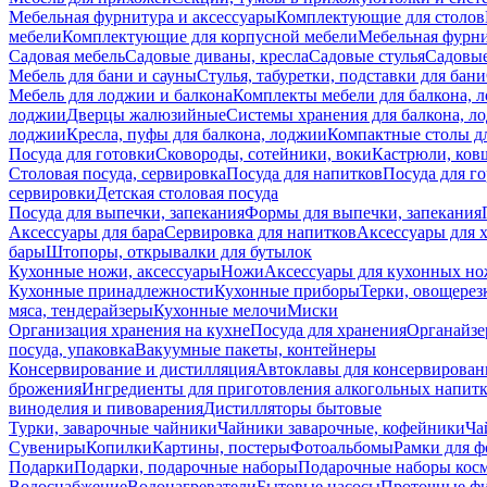
Мебельная фурнитура и аксессуары
Комплектующие для столов
мебели
Комплектующие для корпусной мебели
Мебельная фурн
Садовая мебель
Садовые диваны, кресла
Садовые стулья
Садовые
Мебель для бани и сауны
Стулья, табуретки, подставки для бани
Мебель для лоджии и балкона
Комплекты мебели для балкона, 
лоджии
Дверцы жалюзийные
Системы хранения для балкона, л
лоджии
Кресла, пуфы для балкона, лоджии
Компактные столы дл
Посуда для готовки
Сковороды, сотейники, воки
Кастрюли, ков
Столовая посуда, сервировка
Посуда для напитков
Посуда для г
сервировки
Детская столовая посуда
Посуда для выпечки, запекания
Формы для выпечки, запекания
Аксессуары для бара
Сервировка для напитков
Аксессуары для 
бары
Штопоры, открывалки для бутылок
Кухонные ножи, аксессуары
Ножи
Аксессуары для кухонных н
Кухонные принадлежности
Кухонные приборы
Терки, овощерез
мяса, тендерайзеры
Кухонные мелочи
Миски
Организация хранения на кухне
Посуда для хранения
Органайзе
посуда, упаковка
Вакуумные пакеты, контейнеры
Консервирование и дистилляция
Автоклавы для консервирован
брожения
Ингредиенты для приготовления алкогольных напит
виноделия и пивоварения
Дистилляторы бытовые
Турки, заварочные чайники
Чайники заварочные, кофейники
Ча
Сувениры
Копилки
Картины, постеры
Фотоальбомы
Рамки для ф
Подарки
Подарки, подарочные наборы
Подарочные наборы косм
Водоснабжение
Водонагреватели
Бытовые насосы
Проточные фи