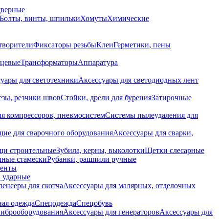
дверные
Болты, винты, шпильки
Хомуты
Химические
творители
Фиксаторы резьбы
Клеи
Герметики, пены
нцевые
Трансформаторы
Аппаратура
уары для светотехники
Аксессуары для светодиодных лент
езы, резчики швов
Стойки, дрели для бурения
Затирочные
ля компрессоров, пневмосистем
Системы пылеудаления для
ие для сварочного оборудования
Аксессуары для сварки,
щи строительные
Зубила, керны, выколотки
Щетки слесарные
чные стамески
Рубанки, рашпили ручные
енты
 ударные
енсеры для скотча
Аксессуары для малярных, отделочных
ная одежда
Спецодежда
Спецобувь
виброоборудования
Аксессуары для генераторов
Аксессуары для