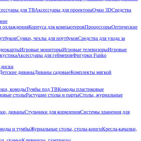
сессуары для ТВ
Аксессуары для проектора
Очки 3D
Средства
ание
 охлаждения
Корпуса для компьютеров
Процессоры
Оптические
утбуков
Сумки, чехлы для ноутбуков
Средства для ухода за
деокарты
Игровые мониторы
Игровые телевизоры
Игровые
акустика
Аксессуары для геймеров
Фигурки Funko
 диски
Детские диваны
Диваны садовые
Комплекты мягкой
ики, комоды
Тумбы под ТВ
Комоды пластиковые
довые столы
Растущие столы и парты
Столы, журнальные
ки, диваны
Стульчики для кормления
Системы хранения для
моды и тумбы
Журнальные столы, столы-книги
Кресла-качалки,
ки, скамьи
Ключницы, газетницы