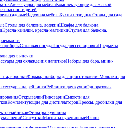
ваток
Аксессуары для мебели
Комплектующие для мягкой
безопасности детей
чели садовые
Надувная мебель
Кухни походные
Столы для сада
вые
Столы для балкона, лоджии
Шкафы для балкона,
ии
Кресла-качалки, кресла-маятники
Стулья для балкона,
роемкости
е приборы
Столовая посуда
Посуда для сервировки
Предметы
укава для выпечки
ссуары для охлаждения напитков
Наборы для бара, мини-
сита, воронки
Формы, приборы для приготовления
Молотки для
аксессуары на рейлинги
Рейлинги для кухни
Одноразовая
вирования
Открывалки
Пивоварни
Емкости для
тков
Комплектующие для дистилляторов
Прессы, дробилки для
лектрочайников
Фильтры-кувшины
я украшений
Статуэтки
Магниты сувенирные
Иконы
ля проточных фильтров
Магистральные фильтры, системы