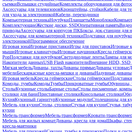
съемки
Вспышки студийные
Комплекты оборудования для фото
Аксессуары для телевизоров
Кронштейны, стойки
Кабели для т
для ухода за электроникой
Кабели, переходники
Компьютерная техника
Ноутбуки
Планшеты
Моноблоки
Компью
Комплектующие
Жесткие диски, SSD
Оперативная память
Видео
приводы
Аксессуары для корпусов ПК
Боксы, док-станции для 
Аксессуары для компьютерной техники
Подставки для ноутбук
электроникой
Программное обеспечение
Игровая зона
Игровые приставки
Игры для приставок
Игровые 
мыши
Игровые клавиатуры
Игровые наушники
Кресла геймерск
Pop
Подставки для ноутбуков
Светодиодные ленты
Лампы для м
Накопители данных
USB Flash накопители
Внешние HDD, SSD 
Мягкая мебель
Диваны, тахты
Диваны прямые
Диваны угловые
Д
мебели
Бескаркасные кресла-мешки и диваны
Надувные диваны
Игровая мебель
Кресла геймерские
Столы геймерские
Подставки
Комоды, тумбы
Комоды
Тумбы
Прикроватные тумбы
Обувницы, 
Столы
Кухонные столы
Барные столы
Столы письменные, комп
столики для бани
Приставные столики
Консольные столики
Обе
Кухня
Кухонный гарнитур
Кухонные модули
Столешницы для к
Мебель для кухни
Столы, столики
Стулья для кухни
Стулья, таб
кухни
Мебель-трансформер
Мебель-трансформер
Кровати-трансформе
Мебель для жилых комнат
Диваны, кресла для дома
Шкафы, стен
кресла-маятники
Мебель для прихожей
Секции, тумбы в прихожую
Полки и сист