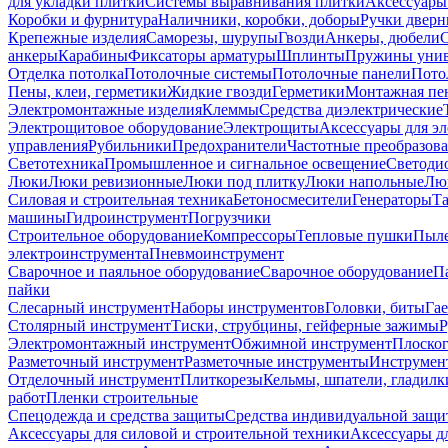
для укладки плитки
Системы выравнивания плитки
Аксессуары
Коробки и фурнитура
Наличники, коробки, доборы
Ручки дверн
Крепежные изделия
Саморезы, шурупы
Гвозди
Анкеры, дюбели
анкеры
Карабины
Фиксаторы арматуры
Шплинты
Пружины унив
Отделка потолка
Потолочные системы
Потолочные панели
Пото
Пены, клеи, герметики
Жидкие гвозди
Герметики
Монтажная пе
Электромонтажные изделия
Клеммы
Средства диэлектрические
Электрощитовое оборудование
Электрощиты
Аксессуары для э
управления
Рубильники
Предохранители
Частотные преобразов
Светотехника
Промышленное и сигнальное освещение
Светоди
Люки
Люки ревизионные
Люки под плитку
Люки напольные
Люк
Силовая и строительная техника
Бетоносмесители
Генераторы
Та
машины
Гидроинструмент
Погрузчики
Строительное оборудование
Компрессоры
Тепловые пушки
Пыле
электроинструмента
Пневмоинструмент
Сварочное и паяльное оборудование
Сварочное оборудование
П
пайки
Слесарный инструмент
Наборы инструментов
Головки, биты
Га
Столярный инструмент
Тиски, струбцины, гейферные зажимы
Р
Электромонтажный инструмент
Обжимной инструмент
Плоског
Разметочный инструмент
Разметочные инструменты
Инструмент
Отделочный инструмент
Плиткорезы
Кельмы, шпатели, гладилк
работ
Пленки строительные
Спецодежда и средства защиты
Средства индивидуальной защ
Аксессуары для силовой и строительной техники
Аксессуары дл