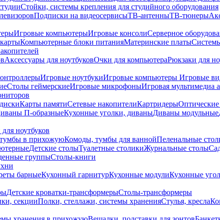
студии
Стойки, системы крепления для студийного оборудования
елевизоров
Подписки на видеосервисы
ТВ-антенны
ТВ-тюнеры
Ак
теры
Игровые компьютеры
Игровые консоли
Серверное оборудов
карты
Компьютерные блоки питания
Материнские платы
Системы
накопителей
ов
Аксессуары для ноутбуков
Очки для компьютера
Рюкзаки для но
контроллеры
Игровые ноутбуки
Игровые компьютеры
Игровые ви
ие
Столы геймерские
Игровые микрофоны
Игровая мультимедиа 
ониторов
диски
Карты памяти
Сетевые накопители
Картридеры
Оптические
иваны П-образные
Кухонные уголки, диваны
Диваны модульные
 для ноутбуков
тумбы в прихожую
Комоды, тумбы для ванной
Пеленальные стол
ьютерные
Детские столы
Туалетные столики
Журнальные столы
Са
денные группы
Столы-книги
ухни
уреты барные
Кухонный гарнитур
Кухонные модули
Кухонные угол
ры
Детские кроватки-трансформеры
Столы-трансформеры
ки, секции
Полки, стеллажи, системы хранения
Стулья, кресла
Ко
емы хранения в прихожую
Вешалки, подставки для зонтов
Банкет