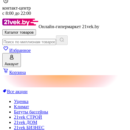
контакт-центр
с
8:00
до
22:00
Онлайн-гипермаркет 21vek.by
Каталог товаров
Избранное
Аккаунт
Корзина
Все акции
Уценка
Климат
Батуты бассейны
21vek СТРОЙ
21vek ДОМ
21vek БИЗНЕС