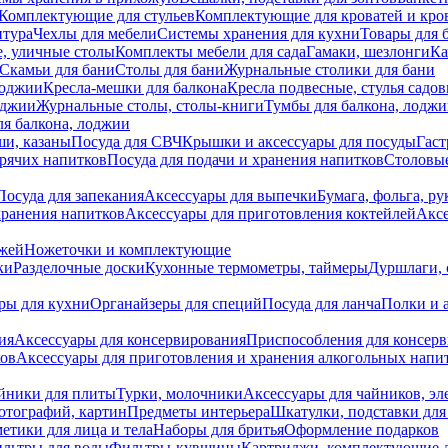
Комплектующие для стульев
Комплектующие для кроватей и кро
итура
Чехлы для мебели
Системы хранения для кухни
Товары для 
, уличные столы
Комплекты мебели для сада
Гамаки, шезлонги
Ка
Скамьи для бани
Столы для бани
Журнальные столики для бани
лоджии
Кресла-мешки для балкона
Кресла подвесные, стулья садо
оджии
Журнальные столы, столы-книги
Тумбы для балкона, лодж
я балкона, лоджии
ши, казаны
Посуда для СВЧ
Крышки и аксессуары для посуды
Гаст
орячих напитков
Посуда для подачи и хранения напитков
Столовы
Посуда для запекания
Аксессуары для выпечки
Бумага, фольга, р
хранения напитков
Аксессуары для приготовления коктейлей
Аксе
ожей
Ножеточки и комплектующие
ки
Разделочные доски
Кухонные термометры, таймеры
Дуршлаги, 
ры для кухни
Органайзеры для специй
Посуда для ланча
Полки и 
ия
Аксессуары для консервирования
Приспособления для консер
ков
Аксессуары для приготовления и хранения алкогольных напи
йники для плиты
Турки, молочники
Аксессуары для чайников, э
отографий, картин
Предметы интерьера
Шкатулки, подставки дл
етики для лица и тела
Наборы для бритья
Оформление подарков
льтры для воды
Фильтры-кувшины
Картриджи, комплектующие д