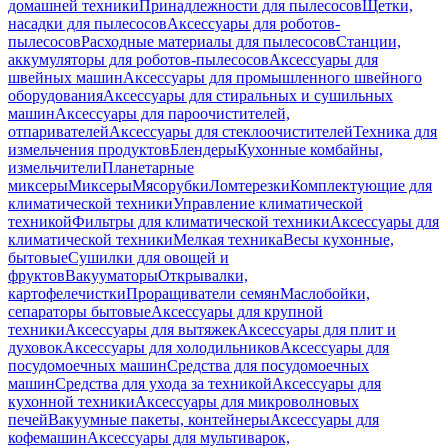
домашней техники
Принадлежности для пылесосов
Щетки,
насадки для пылесосов
Аксессуары для роботов-
пылесосов
Расходные материалы для пылесосов
Станции,
аккумуляторы для роботов-пылесосов
Аксессуары для
швейных машин
Аксессуары для промышленного швейного
оборудования
Аксессуары для стиральных и сушильных
машин
Аксессуары для пароочистителей,
отпаривателей
Аксессуары для стеклоочистителей
Техника для
измельчения продуктов
Блендеры
Кухонные комбайны,
измельчители
Планетарные
миксеры
Миксеры
Мясорубки
Ломтерезки
Комплектующие для
климатической техники
Управление климатической
техникой
Фильтры для климатической техники
Аксессуары для
климатической техники
Мелкая техника
Весы кухонные,
бытовые
Сушилки для овощей и
фруктов
Вакууматоры
Открывалки,
картофелечистки
Проращиватели семян
Маслобойки,
сепараторы бытовые
Аксессуары для крупной
техники
Аксессуары для вытяжек
Аксессуары для плит и
духовок
Аксессуары для холодильников
Аксессуары для
посудомоечных машин
Средства для посудомоечных
машин
Средства для ухода за техникой
Аксессуары для
кухонной техники
Аксессуары для микроволновых
печей
Вакуумные пакеты, контейнеры
Аксессуары для
кофемашин
Аксессуары для мультиварок,