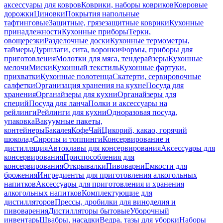
аксессуары для ковров
Коврики, наборы ковриков
Ковровые
дорожки
Циновки
Покрытия напольные
тафтинговые
Защитные, грязезащитные коврики
Кухонные
принадлежности
Кухонные приборы
Терки,
овощерезки
Разделочные доски
Кухонные термометры,
таймеры
Дуршлаги, сита, воронки
Формы, приборы для
приготовления
Молотки для мяса, тендерайзеры
Кухонные
мелочи
Миски
Кухонный текстиль
Кухонные фартуки,
прихватки
Кухонные полотенца
Скатерти, сервировочные
салфетки
Организация хранения на кухне
Посуда для
хранения
Органайзеры для кухни
Органайзеры для
специй
Посуда для ланча
Полки и аксессуары на
рейлинги
Рейлинги для кухни
Одноразовая посуда,
упаковка
Вакуумные пакеты,
контейнеры
Бакалея
Кофе
Чай
Цикорий, какао, горячий
шоколад
Сиропы и топпинги
Консервирование и
дистилляция
Автоклавы для консервирования
Аксессуары для
консервирования
Приспособления для
консервирования
Открывалки
Пивоварни
Емкости для
брожения
Ингредиенты для приготовления алкогольных
напитков
Аксессуары для приготовления и хранения
алкогольных напитков
Комплектующие для
дистилляторов
Прессы, дробилки для виноделия и
пивоварения
Дистилляторы бытовые
Уборочный
инвентарь
Швабры, насадки
Ведра, тазы для уборки
Наборы