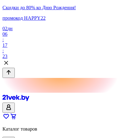
Скидки до 80% ко Дню Рождения!
промокод HAPPY22
02
дн
06
:
17
:
23
Каталог товаров