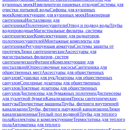
кухонных моек
Измельчители пищевых отходов
Системы для
очистки питьевой воды
Сифоны для кухонных
моек
Комплектующие для кухонных моек
Инженерная
сантехника
Инсталляции для
сантехники
Полотенцесушители
Отвод и подвод воды
Трубы
водопроводные
Магистральные фильтры, системы
сантехнические
Комплектующие для радиаторов,
полотенцесушителей
Монтажные комплекты для
сантехники
Регулирующая арматура
Системы защиты от
протечек
Люки сантехнические
Аксессуары для
магистральных фильтров, систем
сантехнических
Фитинги
Комплектующие для
инсталляций
Опрессовочные насосы
Сантехника для
общественных мест
Аксессуары для общественных
санузлов
Сушилки для рук
Дозаторы для общественных
санузлов
Сенсорные дозаторы для общественных
санузлов
Локтевые дозаторы для общественных
санузлов
Диспенсеры для бумажных полотенец
Диспенсеры
для туалетной бумаги
Канализация
Тросы сантехнические,
вантузы
Прочистные машины
Трубы, фитинги внутренней
канализации
Трубы, фитинги наружной канализации
Люки
канализационные
Теплый пол водяной
Трубы для теплого
пола
Коллекторы и комплектующие
Термостатика для теплого
пола
Автоматика для теплого
пола
Строительство
Строительные смеси и грунтовки
Клеевые