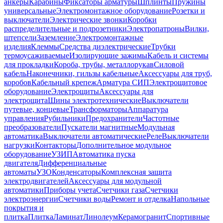
анкеры
Карабины
Фиксаторы арматуры
Шплинты
Пружины
универсальные
Электромонтажное оборудование
Розетки и
выключатели
Электрические звонки
Коробки
распределительные и подрозетники
Электропатроны
Вилки,
штепсели
Заземление
Электромонтажные
изделия
Клеммы
Средства диэлектрические
Трубки
термоусаживаемые
Изолирующие зажимы
Кабель и системы
для прокладки
Короба, трубы, металлорукав
Силовой
кабель
Наконечники, гильзы кабельные
Аксессуары для труб,
коробов
Кабельный крепеж
Арматура СИП
Электрощитовое
оборудование
Электрощиты
Аксессуары для
электрощита
Шины электротехнические
Выключатели
путевые, концевые
Трансформаторы
Аппаратура
управления
Рубильники
Предохранители
Частотные
преобразователи
Пускатели магнитные
Модульная
автоматика
Выключатели автоматические
Реле
Выключатели
нагрузки
Контакторы
Дополнительное модульное
оборудование
УЗИП
Автоматика пуска
двигателя
Дифференциальные
автоматы
УЗО
Конденсаторы
Комплексная защита
электродвигателей
Аксессуары для модульной
автоматики
Приборы учета
Счетчики газа
Счетчики
электроэнергии
Счетчики воды
Ремонт и отделка
Напольные
покрытия и
плитка
Плитка
Ламинат
Линолеум
Керамогранит
Спортивные