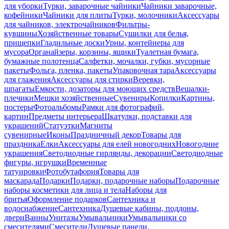
для уборки
Турки, заварочные чайники
Чайники заварочные,
кофейники
Чайники для плиты
Турки, молочники
Аксессуары
для чайников, электрочайников
Фильтры-
кувшины
Хозяйственные товары
Сушилки для белья,
прищепки
Гладильные доски
Урны, контейнеры для
мусора
Органайзеры, корзины, ящики
Туалетная бумага,
бумажные полотенца
Салфетки, мочалки, губки, мусорные
пакеты
Фольга, пленка, пакеты
Упаковочная тара
Аксессуары
для глажения
Аксессуары для стирки
Веревки,
шпагаты
Емкости, дозаторы для моющих средств
Вешалки-
плечики
Мешки хозяйственные
Сувениры
Копилки
Картины,
постеры
Фотоальбомы
Рамки для фотографий,
картин
Предметы интерьера
Шкатулки, подставки для
украшений
Статуэтки
Магниты
сувенирные
Иконы
Праздничный декор
Товары для
праздника
Елки
Аксессуары для елей новогодних
Новогодние
украшения
Светодиодные гирлянды, декорации
Светодиодные
фигуры, игрушки
Временные
татуировки
Фотобутафория
Товары для
маскарада
Подарки
Подарки, подарочные наборы
Подарочные
наборы косметики для лица и тела
Наборы для
бритья
Оформление подарков
Сантехника и
водоснабжение
Сантехника
Душевые кабины, поддоны,
двери
Ванны
Унитазы
Умывальники
Умывальники со
смесителями
Смесители
Душевые панели,