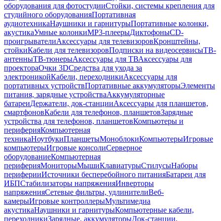
оборудования для фотостудии
Стойки, системы крепления для
студийного оборудования
Портативная
аудиотехника
Наушники и гарнитуры
Портативные колонки,
акустика
Умные колонки
MP3-плееры
Диктофоны
CD-
проигрыватели
Аксессуары для телевизоров
Кронштейны,
стойки
Кабели для телевизоров
Подписки на видеосервисы
ТВ-
антенны
ТВ-тюнеры
Аксессуары для ТВ
Аксессуары для
проектора
Очки 3D
Средства для ухода за
электроникой
Кабели, переходники
Аксессуары для
портативных устройств
Портативные аккумуляторы
Элементы
питания, зарядные устройства
Аккумуляторные
батареи
Держатели, док-станции
Аксессуары для планшетов,
смартфонов
Кабели для телефонов, планшетов
Зарядные
устройства для телефонов, планшетов
Компьютеры и
периферия
Компьютерная
техника
Ноутбуки
Планшеты
Моноблоки
Компьютеры
Игровые
компьютеры
Игровые консоли
Серверное
оборудование
Компьютерная
периферия
Мониторы
Мыши
Клавиатуры
Стилусы
Наборы
периферии
Источники бесперебойного питания
Батареи для
ИБП
Стабилизаторы напряжения
Инверторы
напряжения
Сетевые фильтры, удлинители
Веб-
камеры
Игровые контроллеры
Мультимедиа
акустика
Наушники и гарнитуры
Компьютерные кабели,
переходники
Зарядные, аккумуляторы
Док-станции,