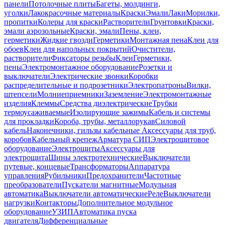
панели
Потолочные плиты
Багеты, молдинги,
уголки
Лакокрасочные материалы
Краски
Эмали
Лаки
Морилки,
пропитки
Колеры для краски
Растворители
Грунтовки
Краски,
эмали аэрозольные
Краски, эмали
Пены, клеи,
герметики
Жидкие гвозди
Герметики
Монтажная пена
Клеи для
обоев
Клеи для напольных покрытий
Очистители,
растворители
Фиксаторы резьбы
Клеи
Герметики,
пены
Электромонтажное оборудование
Розетки и
выключатели
Электрические звонки
Коробки
распределительные и подрозетники
Электропатроны
Вилки,
штепсели
Молниеприемники
Заземление
Электромонтажные
изделия
Клеммы
Средства диэлектрические
Трубки
термоусаживаемые
Изолирующие зажимы
Кабель и системы
для прокладки
Короба, трубы, металлорукав
Силовой
кабель
Наконечники, гильзы кабельные
Аксессуары для труб,
коробов
Кабельный крепеж
Арматура СИП
Электрощитовое
оборудование
Электрощиты
Аксессуары для
электрощита
Шины электротехнические
Выключатели
путевые, концевые
Трансформаторы
Аппаратура
управления
Рубильники
Предохранители
Частотные
преобразователи
Пускатели магнитные
Модульная
автоматика
Выключатели автоматические
Реле
Выключатели
нагрузки
Контакторы
Дополнительное модульное
оборудование
УЗИП
Автоматика пуска
двигателя
Дифференциальные