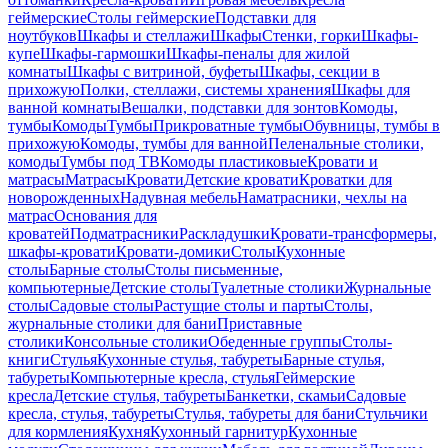
геймерские
Столы геймерские
Подставки для
ноутбуков
Шкафы и стеллажи
Шкафы
Стенки, горки
Шкафы-
купе
Шкафы-гармошки
Шкафы-пеналы для жилой
комнаты
Шкафы с витриной, буфеты
Шкафы, секции в
прихожую
Полки, стеллажи, системы хранения
Шкафы для
ванной комнаты
Вешалки, подставки для зонтов
Комоды,
тумбы
Комоды
Тумбы
Прикроватные тумбы
Обувницы, тумбы в
прихожую
Комоды, тумбы для ванной
Пеленальные столики,
комоды
Тумбы под ТВ
Комоды пластиковые
Кровати и
матрасы
Матрасы
Кровати
Детские кровати
Кроватки для
новорожденных
Надувная мебель
Наматрасники, чехлы на
матрас
Основания для
кроватей
Подматрасники
Раскладушки
Кровати-трансформеры,
шкафы-кровати
Кровати-домики
Столы
Кухонные
столы
Барные столы
Столы письменные,
компьютерные
Детские столы
Туалетные столики
Журнальные
столы
Садовые столы
Растущие столы и парты
Столы,
журнальные столики для бани
Приставные
столики
Консольные столики
Обеденные группы
Столы-
книги
Стулья
Кухонные стулья, табуреты
Барные стулья,
табуреты
Компьютерные кресла, стулья
Геймерские
кресла
Детские стулья, табуреты
Банкетки, скамьи
Садовые
кресла, стулья, табуреты
Стулья, табуреты для бани
Стульчики
для кормления
Кухня
Кухонный гарнитур
Кухонные