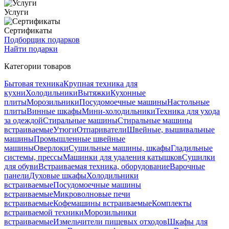
Услуги
Сертификаты
Подборщик подарков
Найти подарки
Категории товаров
Бытовая техника
Крупная техника для
кухни
Холодильники
Вытяжки
Кухонные
плиты
Морозильники
Посудомоечные машины
Настольные
плиты
Винные шкафы
Мини-холодильники
Техника для ухода
за одеждой
Стиральные машины
Стиральные машины
встраиваемые
Утюги
Отпариватели
Швейные, вышивальные
машины
Промышленные швейные
машины
Оверлоки
Сушильные машины, шкафы
Гладильные
системы, прессы
Машинки для удаления катышков
Сушилки
для обуви
Встраиваемая техника, оборудование
Варочные
панели
Духовые шкафы
Холодильники
встраиваемые
Посудомоечные машины
встраиваемые
Микроволновые печи
встраиваемые
Кофемашины встраиваемые
Комплекты
встраиваемой техники
Морозильники
встраиваемые
Измельчители пищевых отходов
Шкафы для