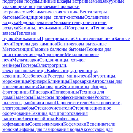
подогрева посуды
Винные шкафы встраиваемые
Вакуумные
упаковщики встраиваемые
Пароварки
встраиваемые
Климатическая техника
Вентиляторы
бытовые
Кондиционеры, сплит-системы
Охладители
воздуха
Водонагреватели
Увлажнители, очистители
воздуха
Камины, печи-камины
Обогреватели
Тепловые
завесы
Тепловые
пушки
Биокамины
Проветриватели
Отопительные печи
Банные
печи
Порталы для каминов
Вентиляторы вытяжные
Метеостанции
Газовые баллоны бытовые
Техника для
приготовления еды
Аэрогрили
Микроволновые
печи
Мультиварки
Сэндвичницы, хот-дог
мейкеры
Тостеры
Электрогрили,
электрошашлычницы
Вафельницы, орешницы,
кексницы
Хлебопечки
Ростеры, мини-печи
Йогуртницы,
мороженицы
Фризеры
Блинницы
Пароварки
Автоклавы для
консервирования
Сыроварни
Фритюрницы, фондю-
фритюрницы
Яйцеварки
Попкорницы
Техника для
дома
Пылесосы
Пылесосы профессиональные
Роботы-
пылесосы, мойщики окон
Пароочистители
Электровеники,
электрошвабры
Стеклоочистители
Стерилизационное
оборудование
Техника для приготовления
напитков
Электрочайники
Кофеварки,
кофемашины
Соковыжималки
Кофемолки
Вспениватели
молока
Сифоны для газирования воды
Аксессуары для