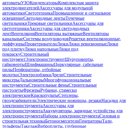
автоматы
УЗО
Конденсаторы
Комплексная защита
электродвигателей
Аксессуары для модульной
автоматики
Светотехника
Промышленное и сигнальное
освещение
Светодиодные ленты
Точечные
светильники
Трековые светильники
Аксессуары для
светотехники
Аксессуары для светодиодных
лент
Вентиляция
Вентиляторы вытяжные
Вентиляторы
канальные
Системы воздуховодов
Решетки вентиляционные,
диффузоры
Проветриватели
Люки
Люки ревизионные
Люки
под плитку
Люки напольные
Люки под
покраску
Строительный
инструмент
Электроинструмент
Шуруповерты,
гайковерты
Шлифмашины
Циркулярные, сабельные
пилы
Перфораторы, отбойные
молотки
Электролобзики
Дрели
Строительные
миксеры
Дальномеры
Многофункциональные
инструменты
Строительные фены
Строительные
пистолеты
Фрезеры
Рубанки, стамески
электрические
Краскопульты
Степлеры,
гвоздезабиватели
Электрические ножницы, резаки
Насадки для
электроинструмента
Аксессуары для
электроинструмента
Аккумуляторы, зарядные устройства для
электроинструмента
Наборы электроинструмента
Силовая и
строительная техника
Бетоносмесители
Генераторы
Тали,
тельферы
Такелаж
Виброплиты, глубинные