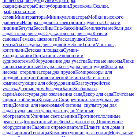
пылесосы, воздуходувки
Аэраторы,
скарификаторы
Снегоуборщики
Дровоколы
Сеялки,
разбрасыватели
семян
Минитракторы
Миникультиваторы
Мойки высокого
давления
Наборы садового электроинструмента
Отдых и
пикник
Батуты
Бассейны
Спа-бассейны
Комплекты мебели для
сада
Столы для сада
Стулья, кресла для сада
Качели
садовые
Гамаки, шезлонги
Раскладушки
Зонты,
тенты
Аксессуары для садовой мебели
Грили
Мангалы,
коптильни
Детская площадка
Сумки-
холодильники
Портативные колонки и
аудиосистемы
Оборудование для участка
Бытовые насосы
Люки
канализационные
Пруды, аксессуары для прудов
Фильтры,
насосы, стерилизаторы для прудов
Компрессоры для
прудов
Станции биологической очистки
Запчасти и
комплектующие для оборудования
Благоустройство
участка
Дачные дома
Беседки
Бани
Хозблоки и
сараи
Аксессуары для озеленения сада
Декор для сада
Почтовые
ящики, таблички
Козырьки
Скворечники, кормушки для
птиц
Домики для насекомых
Фонтаны, скульптуры для
сада
Пруды, аксессуары для прудов
Уличные
обогреватели
Уличные светильники
Противогололедные
реагенты
Декоративный щебень
Сад и огород
Поливочное
оборудование
Садовые опрыскиватели
Шланги для дома и
сада
Парники
Теплицы
Комплектующие для теплиц
Модульные