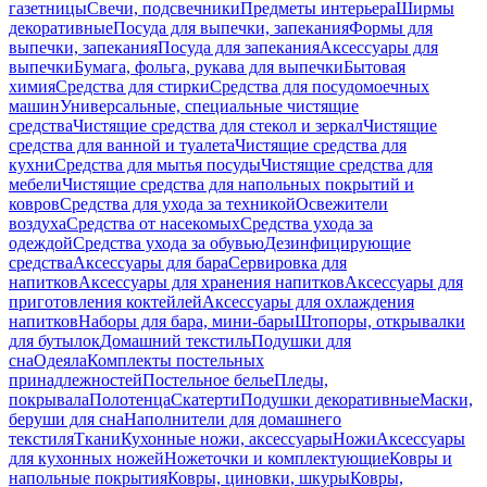
газетницы
Свечи, подсвечники
Предметы интерьера
Ширмы
декоративные
Посуда для выпечки, запекания
Формы для
выпечки, запекания
Посуда для запекания
Аксессуары для
выпечки
Бумага, фольга, рукава для выпечки
Бытовая
химия
Средства для стирки
Средства для посудомоечных
машин
Универсальные, специальные чистящие
средства
Чистящие средства для стекол и зеркал
Чистящие
средства для ванной и туалета
Чистящие средства для
кухни
Средства для мытья посуды
Чистящие средства для
мебели
Чистящие средства для напольных покрытий и
ковров
Средства для ухода за техникой
Освежители
воздуха
Средства от насекомых
Средства ухода за
одеждой
Средства ухода за обувью
Дезинфицирующие
средства
Аксессуары для бара
Сервировка для
напитков
Аксессуары для хранения напитков
Аксессуары для
приготовления коктейлей
Аксессуары для охлаждения
напитков
Наборы для бара, мини-бары
Штопоры, открывалки
для бутылок
Домашний текстиль
Подушки для
сна
Одеяла
Комплекты постельных
принадлежностей
Постельное белье
Пледы,
покрывала
Полотенца
Скатерти
Подушки декоративные
Маски,
беруши для сна
Наполнители для домашнего
текстиля
Ткани
Кухонные ножи, аксессуары
Ножи
Аксессуары
для кухонных ножей
Ножеточки и комплектующие
Ковры и
напольные покрытия
Ковры, циновки, шкуры
Ковры,