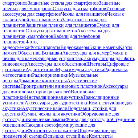
смартфонов
Защитные стекла для смартфонов
Защитные
пленки для смартфонов
Стилусы для смартфонов
Игровые
аксессуары для смартфонов
Чехлы для планшетов
Чехлы с
клавиатурой для планшетов
Защитные стекла для
планшетов
Защитные пленки для планшетов
Сумки для
планшетов
Стилусы для планшетов
Аксессуары для
планшетов, смартфонов
Кабели для телефонов,
планшетов
Фото,
видеосъемка
Фотоаппараты
Видеокамеры
Экшн-камеры
Карты
памяти
Объективы
Вспышки
Аксессуары для камер
Сумки и
чехлы для камер
Зарядные устройства, аккумуляторы для фото,
видеокамер
Аксессуары для объективов
Штативы
Цифровые
фоторамки
Аудиотехника
Мультимедиа акустика
Радиочасы,
метеостанции
Радиоприемники
Музыкальные
центры
Домашние кинотеатры
Акустические
системы
Проигрыватели виниловых пластинок
Аксессуары
для виниловых проигрывателей
Виниловые
пластинки
Инсталляционная акустика
Трансляционные
усилители
Аксессуары для аудиотехники
Комплектующие для
акустики
Акустические кабели
Подставки, стойки для
акустики
Сумки, чехлы для акустики
Оборудование для
фотостудии
Кольцевые лампы
Фоны для фотостудии
Студийное
освещение
Насадки светоформирующие для
фотостудии
Фотозонты, отражатели
Оборудование для
предметной съемки
Вспышки студийные
Комплекты