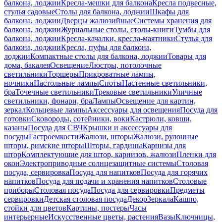
балкона, лоджии
Кресла-мешки для балкона
Кресла подвесные,
стулья садовые
Столы для балкона, лоджии
Шкафы для
балкона, лоджии
Дверцы жалюзийные
Системы хранения для
балкона, лоджии
Журнальные столы, столы-книги
Тумбы для
балкона, лоджии
Кресла-качалки, кресла-маятники
Стулья для
балкона, лоджии
Кресла, пуфы для балкона,
лоджии
Компактные столы для балкона, лоджии
Товары для
дома, бакалея
Освещение
Люстры, потолочные
светильники
Торшеры
Прикроватные лампы,
ночники
Настольные лампы
Споты
Настенные светильники,
бра
Точечные светильники
Трековые светильники
Уличные
светильники, фонари, бра
Лампы
Освещение для картин,
зеркал
Кольцевые лампы
Аксессуары для освещения
Посуда для
готовки
Сковороды, сотейники, воки
Кастрюли, ковши,
казаны
Посуда для СВЧ
Крышки и аксессуары для
посуды
Гастроемкости
Жалюзи, шторы
Жалюзи, рулонные
шторы, римские шторы
Шторы, гардины
Карнизы для
штор
Комплектующие для штор, карнизов, жалюзи
Пленки для
окон
Электроприводные солнцезащитные системы
Столовая
посуда, сервировка
Посуда для напитков
Посуда для горячих
напитков
Посуда для подачи и хранения напитков
Столовые
приборы
Столовая посуда
Посуда для сервировки
Предметы
сервировки
Детская столовая посуда
Декор
Зеркала
Кашпо,
стойки для цветов
Картины, постеры
Часы
интерьерные
Искусственные цветы, растения
Вазы
Ключницы,