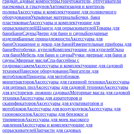
грядки
Садовые компостеры
Уничтожители, отпугиватели
насекомых и грызунов
Автоматизация и контроль
полива
Аксессуары и комплектующие для поливочного
оборудования
Укрывные материалы
Бочки, баки
пластиковые
Аксессуары и комплектующие для
опрыскивателей
Шланги для опрыскивателей
Товары для
бани
Бани
Сауны
Двери для бани и сауны
Бондарные
изделия
Банные принадлежности
Аксессуары для
бани
Оснащение и декор для бани
Измерительные приборы для
бани
Фитобочки, купели
Комплектующие для купелей
Окна
для бани
Мебель для бани и сауны
Ручки дверные для бани и
сауны
Эфирные масла
Спа-бассейны с
гидромассажем
Аксессуары и комплектующие для садовой
техники
Навесное оборудование
Двигатели для
мотоблоков
Прицепы для мотоблоков,
минитракторов
Аксессуары для газонной техники
Аксессуары
для цепных пил
Аксессуары для садовой техники
Аксессуары
для кусторезов, ножниц садовых
Моторные масла для садовой
техники
Аксессуары для аэратоторов и
скарификаторов
Аксессуары для культиваторов и
мотоблоков
Аксессуары для воздуходувок
Аксессуары для
газонокосилок
Аксессуары для бензокос и
триммеров
Аксессуары для моек высокого
давления
Аксессуары и комплектующие для
опрыскивателей
Запчасти для садовых