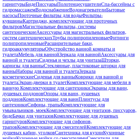
гарнитуры
Биде
Писсуары
Полотенцесушители
Спа-бассейны с
гидромассажем
Водоснабжение
Водонагреватели
Бытовые
насосы
Проточные фильтры для воды
Фильтры-
кувшины
Картриджи, комплектующие для проточных
фильтров
Магистральные фильтры, системы
сантехнические
Аксессуары для магистральных фильтров,
систем сантехнических
Трубы полипропиленовые
Фитинги
полипропиленовые
Расширительные баки,
гидроаккумуляторы
Обустройство ванной комнаты и
туалета
Мебель для ванной
Зеркала для ванной
Аксессуары для
ванной и туалета
Сиденья и чехлы для унитаза
Шторки,
карнизы для ванны
Стеклянные, пластиковые шторки для
ванны
Наборы для ванной и туалета
Зеркала
косметические
Сиденья для ванны
Коврики для ванной и
туалета
Экран-дверки в туалет
Комплектующие для мебели в
ванную
Комплектующие для сантехники
Экраны для ванн,
душевых поддонов
Опоры для ванн, душевых
поддонов
Комплектующие для ванн
Плинтусы для
сантехники
Сифоны, трапы
Комплектующие для
умывальников, моек
Комплектующие для унитазов, писсуаров,
биде
Бачки для унитазов
Комплектующие для душевых
гарнитуров
Комплектующие для сифонов,
трапов
Комплектующие для смесителей
Комплектующие для
душевых кабин, уголков
Сантехника для кухни
Кухонные
мойки
Кухонные мойки со смесителями
Смесители для