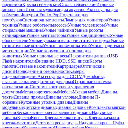
наушники
Кресла геймерские
Столы геймерские
Игровые
микрофоны
Игровая мультимедиа акустика
Аксессуары для
геймеров
Фигурки Funko Pop
Подставки для
ноутбуков
Светодиодные ленты
Лампы для мониторов
Умная
техника
Умные роботы-пылесосы
Умные телевизоры
Умные
стиральные машины
Умные чайники
Умные роботы
кулинарные
Умные вентиляторы
Умные кондиционеры
Умные
обогреватели
Умные увлажнители, очистители воздуха
Умные
отопительные котлы
Умные проветриватели
Умные радиочасы,
метеостанции
Умные кормушки и поилки для
животных
Умные напольные весы
Накопители данных
USB
Flash накопители
Внешние HDD, SSD диски
Карты
памяти
Сетевые накопители
Картридеры
Оптические
диски
Наблюдение и безопасность
Камеры
видеонаблюдения
Аксессуары для CCTV
Домофоны,
вызывные панели
Датчики для дома
Охранные системы,
сигнализации
Системы контроля и управления
доступом
Металлодетекторы
Мебель
Мягкая мебель
Диваны,
тахты
Диваны прямые
Диваны угловые
Диваны П-
образные
Кухонные уголки, диваны
Диваны
модульные
Детские диваны
Диваны садовые
Комплекты мягкой
мебели
Бескаркасные кресла-мешки и диваны
Надувные
диваны
Кресла
Кресла
Кресла-мешки и пуфы
Кресла-качалки,
кресла-маятники
Детские кресла, пуфы
Надувные кресла
Пуфы,
оттоманки
Кресла-кровати
Игровая мебель
Кресла