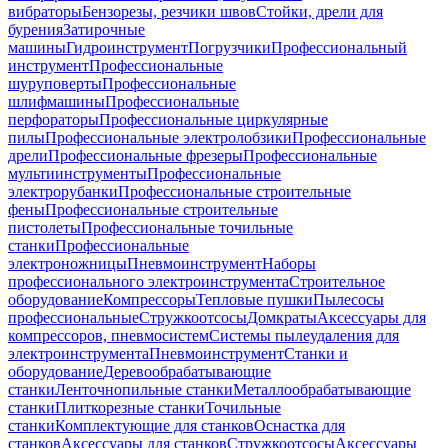
вибраторы
Бензорезы, резчики швов
Стойки, дрели для
бурения
Затирочные
машины
Гидроинструмент
Погрузчики
Профессиональный
инструмент
Профессиональные
шуруповерты
Профессиональные
шлифмашины
Профессиональные
перфораторы
Профессиональные циркулярные
пилы
Профессиональные электролобзики
Профессиональные
дрели
Профессиональные фрезеры
Профессиональные
мультиинструменты
Профессиональные
электрорубанки
Профессиональные строительные
фены
Профессиональные строительные
пистолеты
Профессиональные точильные
станки
Профессиональные
электроножницы
Пневмоинструмент
Наборы
профессионального электроинструмента
Строительное
оборудование
Компрессоры
Тепловые пушки
Пылесосы
профессиональные
Стружкоотсосы
Домкраты
Аксессуары для
компрессоров, пневмосистем
Системы пылеудаления для
электроинструмента
Пневмоинструмент
Станки и
оборудование
Деревообрабатывающие
станки
Ленточнопильные станки
Металлообрабатывающие
станки
Плиткорезные станки
Точильные
станки
Комплектующие для станков
Оснастка для
станков
Аксессуары для станков
Стружкоотсосы
Аксессуары