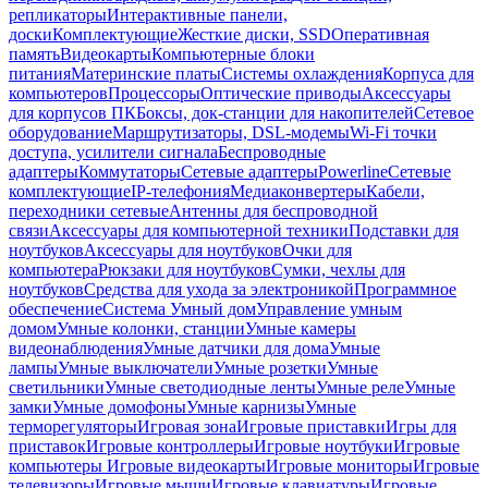
репликаторы
Интерактивные панели,
доски
Комплектующие
Жесткие диски, SSD
Оперативная
память
Видеокарты
Компьютерные блоки
питания
Материнские платы
Системы охлаждения
Корпуса для
компьютеров
Процессоры
Оптические приводы
Аксессуары
для корпусов ПК
Боксы, док-станции для накопителей
Сетевое
оборудование
Маршрутизаторы, DSL-модемы
Wi-Fi точки
доступа, усилители сигнала
Беспроводные
адаптеры
Коммутаторы
Сетевые адаптеры
Powerline
Сетевые
комплектующие
IP-телефония
Медиаконвертеры
Кабели,
переходники сетевые
Антенны для беспроводной
связи
Аксессуары для компьютерной техники
Подставки для
ноутбуков
Аксессуары для ноутбуков
Очки для
компьютера
Рюкзаки для ноутбуков
Сумки, чехлы для
ноутбуков
Средства для ухода за электроникой
Программное
обеспечение
Система Умный дом
Управление умным
домом
Умные колонки, станции
Умные камеры
видеонаблюдения
Умные датчики для дома
Умные
лампы
Умные выключатели
Умные розетки
Умные
светильники
Умные светодиодные ленты
Умные реле
Умные
замки
Умные домофоны
Умные карнизы
Умные
терморегуляторы
Игровая зона
Игровые приставки
Игры для
приставок
Игровые контроллеры
Игровые ноутбуки
Игровые
компьютеры
Игровые видеокарты
Игровые мониторы
Игровые
телевизоры
Игровые мыши
Игровые клавиатуры
Игровые