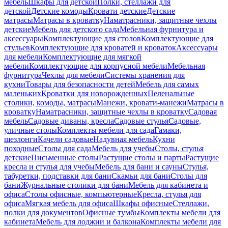
мебель
Шкафы для детской
Полки, стеллажи для
детской
Детские комоды
Кровати детские
Детские
матрасы
Матрасы в кроватку
Наматрасники, защитные чехлы
детские
Мебель для детского сада
Мебельная фурнитура и
аксессуары
Комплектующие для столов
Комплектующие для
стульев
Комплектующие для кроватей и кроваток
Аксессуары
для мебели
Комплектующие для мягкой
мебели
Комплектующие для корпусной мебели
Мебельная
фурнитура
Чехлы для мебели
Системы хранения для
кухни
Товары для безопасности детей
Мебель для самых
маленьких
Кроватки для новорожденных
Пеленальные
столики, комоды, матрасы
Манежи, кровати-манежи
Матрасы в
кроватку
Наматрасники, защитные чехлы в кроватку
Садовая
мебель
Садовые диваны, кресла
Садовые стулья
Садовые,
уличные столы
Комплекты мебели для сада
Гамаки,
шезлонги
Качели садовые
Надувная мебель
Кухни
походные
Столы для сада
Мебель для учебы
Столы, стулья
детские
Письменные столы
Растущие столы и парты
Растущие
кресла и стулья для учебы
Мебель для бани и сауны
Стулья,
табуретки, подставки для бани
Скамьи для бани
Столы для
бани
Журнальные столики для бани
Мебель для кабинета и
офиса
Столы офисные, компьютерные
Кресла, стулья для
офиса
Мягкая мебель для офиса
Шкафы офисные
Стеллажи,
полки для документов
Офисные тумбы
Комплекты мебели для
кабинета
Мебель для лоджии и балкона
Комплекты мебели для