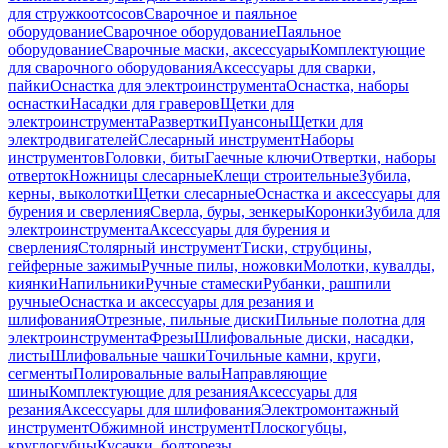
для стружкоотсосов
Сварочное и паяльное
оборудование
Сварочное оборудование
Паяльное
оборудование
Сварочные маски, аксессуары
Комплектующие
для сварочного оборудования
Аксессуары для сварки,
пайки
Оснастка для электроинструмента
Оснастка, наборы
оснастки
Насадки для граверов
Щетки для
электроинструмента
Развертки
Пуансоны
Щетки для
электродвигателей
Слесарный инструмент
Наборы
инструментов
Головки, биты
Гаечные ключи
Отвертки, наборы
отверток
Ножницы слесарные
Клещи строительные
Зубила,
керны, выколотки
Щетки слесарные
Оснастка и аксессуары для
бурения и сверления
Сверла, буры, зенкеры
Коронки
Зубила для
электроинструмента
Аксессуары для бурения и
сверления
Столярный инструмент
Тиски, струбцины,
гейферные зажимы
Ручные пилы, ножовки
Молотки, кувалды,
киянки
Напильники
Ручные стамески
Рубанки, рашпили
ручные
Оснастка и аксессуары для резания и
шлифования
Отрезные, пильные диски
Пильные полотна для
электроинструмента
Фрезы
Шлифовальные диски, насадки,
листы
Шлифовальные чашки
Точильные камни, круги,
сегменты
Полировальные валы
Направляющие
шины
Комплектующие для резания
Аксессуары для
резания
Аксессуары для шлифования
Электромонтажный
инструмент
Обжимной инструмент
Плоскогубцы,
круглогубцы
Кусачки, болторезы,