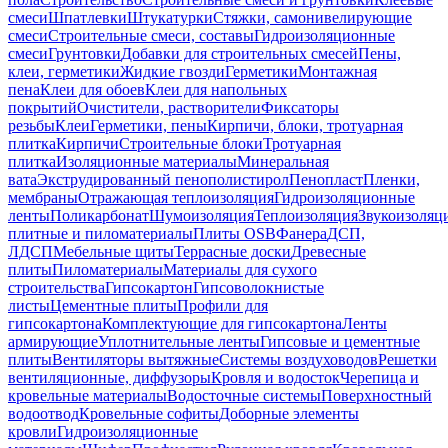
смеси
Шпатлевки
Штукатурки
Стяжки, самонивелирующие
смеси
Строительные смеси, составы
Гидроизоляционные
смеси
Грунтовки
Добавки для строительных смесей
Пены,
клеи, герметики
Жидкие гвозди
Герметики
Монтажная
пена
Клеи для обоев
Клеи для напольных
покрытий
Очистители, растворители
Фиксаторы
резьбы
Клеи
Герметики, пены
Кирпичи, блоки, тротуарная
плитка
Кирпичи
Строительные блоки
Тротуарная
плитка
Изоляционные материалы
Минеральная
вата
Экструдированный пенополистирол
Пенопласт
Пленки,
мембраны
Отражающая теплоизоляция
Гидроизоляционные
ленты
Поликарбонат
Шумоизоляция
Теплоизоляция
Звукоизоляц
плитные и пиломатериалы
Плиты OSB
Фанера
ДСП,
ЛДСП
Мебельные щиты
Террасные доски
Древесные
плиты
Пиломатериалы
Материалы для сухого
строительства
Гипсокартон
Гипсоволокнистые
листы
Цементные плиты
Профили для
гипсокартона
Комплектующие для гипсокартона
Ленты
армирующие
Уплотнительные ленты
Гипсовые и цементные
плиты
Вентиляторы вытяжные
Системы воздуховодов
Решетки
вентиляционные, диффузоры
Кровля и водосток
Черепица и
кровельные материалы
Водосточные системы
Поверхностный
водоотвод
Кровельные софиты
Доборные элементы
кровли
Гидроизоляционные