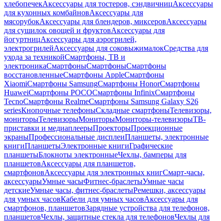
хлебопечек
Аксессуары для тостеров, сэндвичниц
Аксессуары
для кухонных комбайнов
Аксессуары для
мясорубок
Аксессуары для блендеров, миксеров
Аксессуары
для сушилок овощей и фруктов
Аксессуары для
йогуртниц
Аксессуары для аэрогрилей,
электрогрилей
Аксессуары для соковыжималок
Средства для
ухода за техникой
Смартфоны, ТВ и
электроника
Смартфоны
Смартфоны
Смартфоны
восстановленные
Смартфоны Apple
Смартфоны
Xiaomi
Смартфоны Samsung
Смартфоны Honor
Смартфоны
Huawei
Смартфоны POCO
Смартфоны Infinix
Смартфоны
Tecno
Смартфоны Realme
Смартфоны Samsung Galaxy S26
series
Кнопочные телефоны
Складные смартфоны
Телевизоры,
мониторы
Телевизоры
Мониторы
Мониторы-телевизоры
ТВ-
приставки и медиаплееры
Проекторы
Проекционные
экраны
Профессиональные дисплеи
Планшеты, электронные
книги
Планшеты
Электронные книги
Графические
планшеты
Блокноты электронные
Чехлы, бамперы для
планшетов
Аксессуары для планшетов,
смартфонов
Аксессуары для электронных книг
Смарт-часы,
аксессуары
Умные часы
Фитнес-браслеты
Умные часы
детские
Умные часы, фитнес-браслеты
Ремешки, аксессуары
для умных часов
Кабели для умных часов
Аксессуары для
смартфонов, планшетов
Зарядные устройства для телефонов,
планшетов
Чехлы, защитные стекла для телефонов
Чехлы для