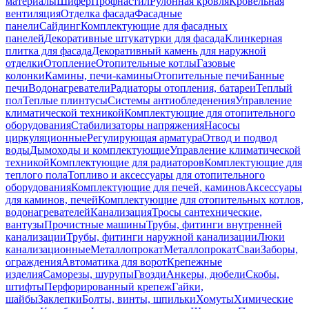
материалы
Шифер
Профнастил
Рулонная кровля
Кровельная
вентиляция
Отделка фасада
Фасадные
панели
Сайдинг
Комплектующие для фасадных
панелей
Декоративные штукатурки для фасада
Клинкерная
плитка для фасада
Декоративный камень для наружной
отделки
Отопление
Отопительные котлы
Газовые
колонки
Камины, печи-камины
Отопительные печи
Банные
печи
Водонагреватели
Радиаторы отопления, батареи
Теплый
пол
Теплые плинтусы
Системы антиобледенения
Управление
климатической техникой
Комплектующие для отопительного
оборудования
Стабилизаторы напряжения
Насосы
циркуляционные
Регулирующая арматура
Отвод и подвод
воды
Дымоходы и комплектующие
Управление климатической
техникой
Комплектующие для радиаторов
Комплектующие для
теплого пола
Топливо и аксессуары для отопительного
оборудования
Комплектующие для печей, каминов
Аксессуары
для каминов, печей
Комплектующие для отопительных котлов,
водонагревателей
Канализация
Тросы сантехнические,
вантузы
Прочистные машины
Трубы, фитинги внутренней
канализации
Трубы, фитинги наружной канализации
Люки
канализационные
Металлопрокат
Металлопрокат
Сваи
Заборы,
ограждения
Автоматика для ворот
Крепежные
изделия
Саморезы, шурупы
Гвозди
Анкеры, дюбели
Скобы,
штифты
Перфорированный крепеж
Гайки,
шайбы
Заклепки
Болты, винты, шпильки
Хомуты
Химические