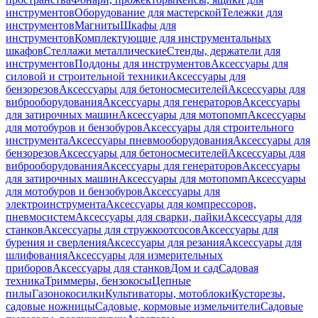
инструментов
Оборудование для мастерской
Тележки для
инструментов
Магниты
Шкафы для
инструментов
Комплектующие для инструментальных
шкафов
Стеллажи металлические
Стенды, держатели для
инструментов
Поддоны для инструментов
Аксессуары для
силовой и строительной техники
Аксессуары для
бензорезов
Аксессуары для бетоносмесителей
Аксессуары для
виброоборудования
Аксессуары для генераторов
Аксессуары
для затирочных машин
Аксессуары для мотопомп
Аксессуары
для мотобуров и бензобуров
Аксессуары для строительного
инструмента
Аксессуары пневмооборудования
Аксессуары для
бензорезов
Аксессуары для бетоносмесителей
Аксессуары для
виброоборудования
Аксессуары для генераторов
Аксессуары
для затирочных машин
Аксессуары для мотопомп
Аксессуары
для мотобуров и бензобуров
Аксессуары для
электроинструмента
Аксессуары для компрессоров,
пневмосистем
Аксессуары для сварки, пайки
Аксессуары для
станков
Аксессуары для стружкоотсосов
Аксессуары для
бурения и сверления
Аксессуары для резания
Аксессуары для
шлифования
Аксессуары для измерительных
приборов
Аксессуары для станков
Дом и сад
Садовая
техника
Триммеры, бензокосы
Цепные
пилы
Газонокосилки
Культиваторы, мотоблоки
Кусторезы,
садовые ножницы
Садовые, кормовые измельчители
Садовые