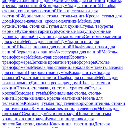
модули
Столешницы для кухни
Мебель для гостиной
Диваны,
кресла для гостиной
Комоды, тумбы для гостиной
Шкафы,
стенки, горки для гостиной
Полки, стеллажи для
гостиной
Журнальные столы, столы-книги
Кресла, стулья для
дома
Кресла-качалки, кресла-маятники
Мебель для
кухни
Столы, столики
Стулья для кухни
Стулья, табуреты
барные
Кухонный гарнитур
Кухонные модули
Кухонные
уголки, диваны
Стульчики для кормления
Системы хранения
для кухни
Мебель для ванной
Тумбы, консоли для
ванной
Шкафы, пеналы для ванной
Шкафчики, полки для
ванной
Зеркала для ванной
Аксессуары для ванной
Мебель-
трансформер
Мебель-трансформер
Кровати-
трансформеры
Детские кроватки-трансформеры
Столы-
трансформеры
Мебель для спальни
Зеркала
Комплекты мебели
для спальни
Прикроватные тумбы
Комоды и тумбы для
спальни
Туалетные столики
Шкафы для спальни
Мебель для
жилых комнат
Диваны, кресла для дома
Шкафы, стенки,
секции
Полки, стеллажи, системы хранения
Стулья,
кресла
Комоды и тумбы
Журнальные столы, столы-
книги
Кресла-качалки, кресла-маятники
Мебель для
телевизора
Комоды, тумбы под телевизор
Кронштейны, стойки
для телевизора
Каминокомплекты под телевизор
Мебель для
прихожей
Секции, тумбы в прихожую
Полки и системы
хранения в прихожую
Вешалки, подставки для
зонтов
Банкетки, скамьи
Ключницы, газетницы
Детская