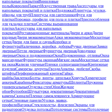
напольные покрытия
Виниловые
полы
Ковролин
Паркет
Искусственная трава
Аксессуары для
напольных покрытий и плитки
Подложка
Плинтусы, уголки,
обводы для труб
Плинтусы для сантехники
Фуги для
плитки
Порожки, профили для пола и плитки
Приспособления
для укладки плитки
Системы выравнивания
плитки
Аксессуары для напольных
покрытий
Реставрационные материалы
Двери и арки
Двери
входные
Двери межкомнатные
Арки межкомнатные
Москитные
сетки
Двери для бани и сауны
Коробки и
фурнитура
Наличники, коробки, доборы
Ручки дверные
Замки
дверные
Петли дверные
Фурнитура дверная
Доводчики
дверные
Окна и подоконники
Окна
Подоконники, отливы
Окна
мансардные
Фурнитура оконная
Мягкие окна
Москитные сетки
на окна
Жалюзи уличные
Пленки солнцезащитные
Крепежные
изделия
Саморезы, шурупы
Гвозди
Анкеры, дюбели
Скобы,
штифты
Перфорированный крепеж
Гайки,
шайбы
Заклепки
Болты, винты, шпильки
Хомуты
Химические
анкеры
Карабины
Фиксаторы арматуры
Шплинты
Пружины
универсальные
Отделка стен
Обои
Жидкие
обои
Фотообои
Штукатурки декоративные
Декоративный
камень
Скинали
Пленки самоклеящиеся
Армирующие
сетки
Стеновые панели
Уголки, маяки,
профили
Вагонка
Стеклохолсты, флизелин
Экраны для
радиаторов
Отделка потолка
Потолочные системы
Потолочные