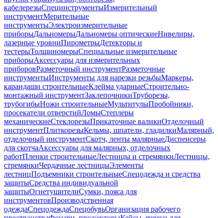
кабелерезы
Специнструменты
Измерительный
инструмент
Мерительные
инструменты
Электроизмерительные
приборы
Дальномеры
Дальномеры оптические
Нивелиры,
лазерные уровни
Пирометры
Детекторы и
тестеры
Толщиномеры
Специальные измерительные
приборы
Аксессуары для измерительных
приборов
Разметочный инструмент
Разметочные
инструменты
Инструменты для нарезки резьбы
Маркеры,
карандаши строительные
Клейма ударные
Строительно-
монтажный инструмент
Заклепочники
Труборезы,
трубогибы
Ножи строительные
Мультитулы
Пробойники,
просекатели отверстий
Ломы
Степлеры
механические
Стеклорезы
Прикаточные валики
Отделочный
инструмент
Плиткорезы
Кельмы, шпатели, гладилки
Малярный,
отделочный инструмент
Скотч, ленты малярные
Диспенсеры
для скотча
Аксессуары для малярных, отделочных
работ
Пленки строительные
Лестницы и стремянки
Лестницы,
стремянки
Чердачные лестницы
Элементы
лестниц
Подъемники строительные
Спецодежда и средства
защиты
Средства индивидуальной
защиты
Огнетушители
Сумки, пояса для
инструментов
Производственная
одежда
Спецодежда
Спецобувь
Организация рабочего
пространства
Фонари, прожекторы
Кейсы, ящики для