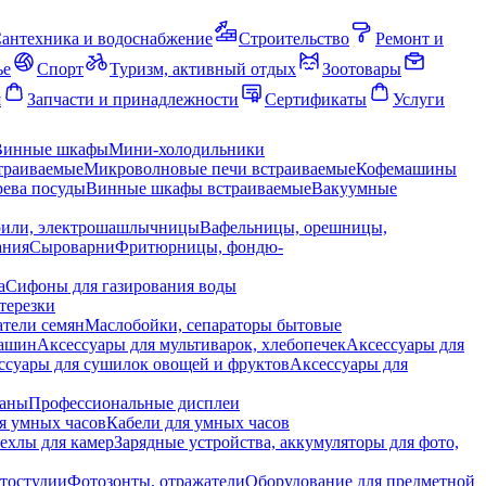
антехника и водоснабжение
Строительство
Ремонт и
ье
Спорт
Туризм, активный отдых
Зоотовары
я
Запчасти и принадлежности
Сертификаты
Услуги
Винные шкафы
Мини-холодильники
траиваемые
Микроволновые печи встраиваемые
Кофемашины
ева посуды
Винные шкафы встраиваемые
Вакуумные
рили, электрошашлычницы
Вафельницы, орешницы,
ания
Сыроварни
Фритюрницы, фондю-
а
Сифоны для газирования воды
терезки
тели семян
Маслобойки, сепараторы бытовые
машин
Аксессуары для мультиварок, хлебопечек
Аксессуары для
ссуары для сушилок овощей и фруктов
Аксессуары для
раны
Профессиональные дисплеи
я умных часов
Кабели для умных часов
ехлы для камер
Зарядные устройства, аккумуляторы для фото,
тостудии
Фотозонты, отражатели
Оборудование для предметной