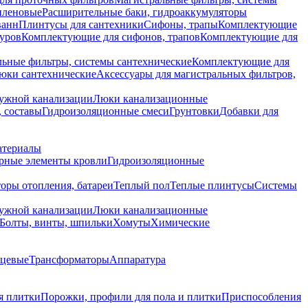
иленовые
Расширительные баки, гидроаккумуляторы
ванн
Плинтусы для сантехники
Сифоны, трапы
Комплектующие
уров
Комплектующие для сифонов, трапов
Комплектующие для
ьные фильтры, системы сантехнические
Комплектующие для
юки сантехнические
Аксессуары для магистральных фильтров,
ружной канализации
Люки канализационные
 составы
Гидроизоляционные смеси
Грунтовки
Добавки для
атериалы
рные элементы кровли
Гидроизоляционные
оры отопления, батареи
Теплый пол
Теплые плинтусы
Системы
ружной канализации
Люки канализационные
Болты, винты, шпильки
Хомуты
Химические
нцевые
Трансформаторы
Аппаратура
я плитки
Порожки, профили для пола и плитки
Приспособления