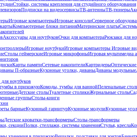
студии
Стойки, системы крепления для студийного оборудования
елевизоров
Подписки на видеосервисы
ТВ-антенны
ТВ-тюнеры
Ак
теры
Игровые компьютеры
Игровые консоли
Серверное оборудов
карты
Компьютерные блоки питания
Материнские платы
Системы
накопителей
ов
Аксессуары для ноутбуков
Очки для компьютера
Рюкзаки для но
контроллеры
Игровые ноутбуки
Игровые компьютеры
Игровые ви
ие
Столы геймерские
Игровые микрофоны
Игровая мультимедиа 
ониторов
диски
Карты памяти
Сетевые накопители
Картридеры
Оптические
иваны П-образные
Кухонные уголки, диваны
Диваны модульные
 для ноутбуков
тумбы в прихожую
Комоды, тумбы для ванной
Пеленальные стол
ьютерные
Детские столы
Туалетные столики
Журнальные столы
Са
денные группы
Столы-книги
ухни
уреты барные
Кухонный гарнитур
Кухонные модули
Кухонные угол
ры
Детские кроватки-трансформеры
Столы-трансформеры
ки, секции
Полки, стеллажи, системы хранения
Стулья, кресла
Ко
емы хранения в прихожую
Вешалки, подставки для зонтов
Банкет