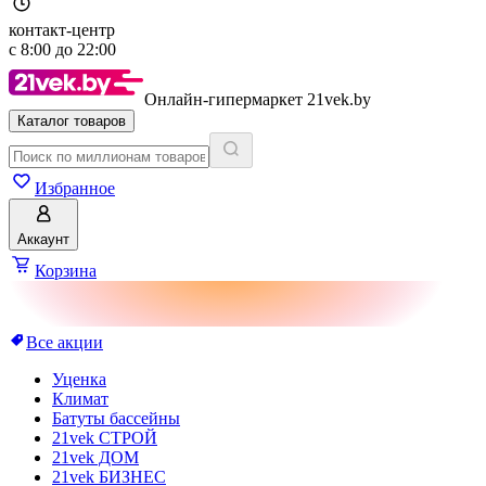
контакт-центр
с
8:00
до
22:00
Онлайн-гипермаркет 21vek.by
Каталог товаров
Избранное
Аккаунт
Корзина
Все акции
Уценка
Климат
Батуты бассейны
21vek СТРОЙ
21vek ДОМ
21vek БИЗНЕС