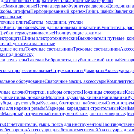
 для напольных покрытий
Реставрационные материалы
ые
Замки дверные
Петли дверные
Фурнитура дверная
Доводчики 
Скобы, штифты
Перфорированный крепеж
Гайки, шайбы
Заклепки
ерсальные
лочные плиты
Багеты, молдинги, уголки
на
Клеи для обоев
Клеи для напольных покрытий
Очистители, рас
Трубки термоусаживаемые
Изолирующие зажимы
лектрощита
Шины электротехнические
Выключатели путевые, ко
атели
Пускатели магнитные
одные ленты
Точечные светильники
Трековые светильники
Аксесс
и под покраску
ли, тельферы
Такелаж
Виброплиты, глубинные вибраторы
Бензор
сосы профессиональные
Стружкоотсосы
Домкраты
Аксессуары д
аяльное оборудование
Сварочные маски, аксессуары
Комплектующ
ечные ключи
Отвертки, наборы отверток
Ножницы слесарные
Кле
учные пилы, ножовки
Молотки, кувалды, киянки
Напильники
Ру
убцы, круглогубцы
Кусачки, болторезы, кабелерезы
Специнструм
ы для нарезки резьбы
Маркеры, карандаши строительные
Клейма
и
Малярный, отделочный инструмент
Скотч, ленты малярные
Дисп
иты
Огнетушители
Сумки, пояса для инструментов
Производствен
я бензорезов
Аксессуары для бетоносмесителей
Аксессуары для 