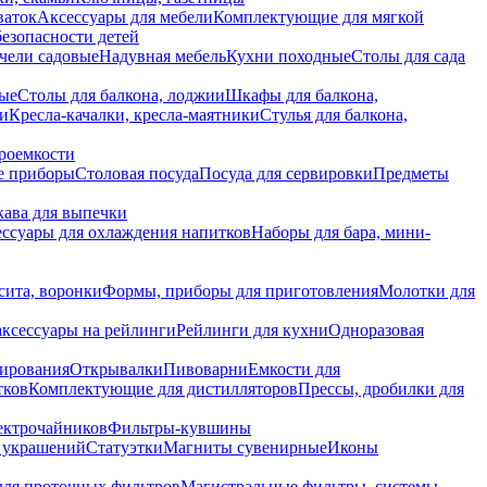
ваток
Аксессуары для мебели
Комплектующие для мягкой
безопасности детей
чели садовые
Надувная мебель
Кухни походные
Столы для сада
вые
Столы для балкона, лоджии
Шкафы для балкона,
ии
Кресла-качалки, кресла-маятники
Стулья для балкона,
роемкости
е приборы
Столовая посуда
Посуда для сервировки
Предметы
укава для выпечки
ссуары для охлаждения напитков
Наборы для бара, мини-
сита, воронки
Формы, приборы для приготовления
Молотки для
аксессуары на рейлинги
Рейлинги для кухни
Одноразовая
вирования
Открывалки
Пивоварни
Емкости для
тков
Комплектующие для дистилляторов
Прессы, дробилки для
лектрочайников
Фильтры-кувшины
я украшений
Статуэтки
Магниты сувенирные
Иконы
ля проточных фильтров
Магистральные фильтры, системы