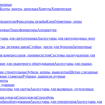
дверные
Болты, винты, шпильки
Хомуты
Химические
творители
Фиксаторы резьбы
Клеи
Герметики, пены
нцевые
Трансформаторы
Аппаратура
уары для светотехники
Аксессуары для светодиодных лент
езы, резчики швов
Стойки, дрели для бурения
Затирочные
ля компрессоров, пневмосистем
Системы пылеудаления для
ие для сварочного оборудования
Аксессуары для сварки,
щи строительные
Зубила, керны, выколотки
Щетки слесарные
чные стамески
Рубанки, рашпили ручные
енты
 ударные
енсеры для скотча
Аксессуары для малярных, отделочных
ная одежда
Спецодежда
Спецобувь
виброоборудования
Аксессуары для генераторов
Аксессуары для