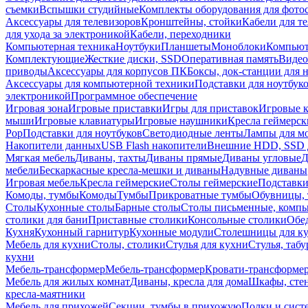
съемки
Вспышки студийные
Комплекты оборудования для фото
Аксессуары для телевизоров
Кронштейны, стойки
Кабели для т
для ухода за электроникой
Кабели, переходники
Компьютерная техника
Ноутбуки
Планшеты
Моноблоки
Компью
Комплектующие
Жесткие диски, SSD
Оперативная память
Видео
приводы
Аксессуары для корпусов ПК
Боксы, док-станции для 
Аксессуары для компьютерной техники
Подставки для ноутбук
электроникой
Программное обеспечение
Игровая зона
Игровые приставки
Игры для приставок
Игровые 
мыши
Игровые клавиатуры
Игровые наушники
Кресла геймерск
Pop
Подставки для ноутбуков
Светодиодные ленты
Лампы для м
Накопители данных
USB Flash накопители
Внешние HDD, SSD 
Мягкая мебель
Диваны, тахты
Диваны прямые
Диваны угловые
Д
мебели
Бескаркасные кресла-мешки и диваны
Надувные диваны
Игровая мебель
Кресла геймерские
Столы геймерские
Подставки
Комоды, тумбы
Комоды
Тумбы
Прикроватные тумбы
Обувницы, 
Столы
Кухонные столы
Барные столы
Столы письменные, комп
столики для бани
Приставные столики
Консольные столики
Обе
Кухня
Кухонный гарнитур
Кухонные модули
Столешницы для к
Мебель для кухни
Столы, столики
Стулья для кухни
Стулья, таб
кухни
Мебель-трансформер
Мебель-трансформер
Кровати-трансформе
Мебель для жилых комнат
Диваны, кресла для дома
Шкафы, стен
кресла-маятники
Мебель для прихожей
Секции, тумбы в прихожую
Полки и сист