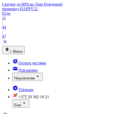
Скидки до 80% ко Дню Рождения!
промокод HAPPY22
01
дн
11
:
44
:
47
г. Минск
Оплата частями
Для юрлиц
Покупателям
Telegram
+375 29
302 10 21
Еще