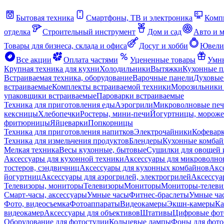
Бытовая техника
Смартфоны, ТВ и электроника
Комп
отделка
Строительный инструмент
Дом и сад
Авто и 
Товары для бизнеса, склада и офиса
Досуг и хобби
Ювели
Все акции
Оплата частями
Уцененные товары
Умны
Крупная техника для кухни
Холодильники
Вытяжки
Кухонные 
Встраиваемая техника, оборудование
Варочные панели
Духовые
встраиваемые
Комплекты встраиваемой техники
Морозильники 
упаковщики встраиваемые
Пароварки встраиваемые
Техника для приготовления еды
Аэрогрили
Микроволновые пе
кексницы
Хлебопечки
Ростеры, мини-печи
Йогуртницы, морож
фритюрницы
Яйцеварки
Попкорницы
Техника для приготовления напитков
Электрочайники
Кофевар
Техника для измельчения продуктов
Блендеры
Кухонные комбай
Мелкая техника
Весы кухонные, бытовые
Сушилки для овощей 
Аксессуары для кухонной техники
Аксессуары для микроволно
тостеров, сэндвичниц
Аксессуары для кухонных комбайнов
Акс
йогуртниц
Аксессуары для аэрогрилей, электрогрилей
Аксессуа
Телевизоры, мониторы
Телевизоры
Мониторы
Мониторы-телеви
Смарт-часы, аксессуары
Умные часы
Фитнес-браслеты
Умные ча
Фото, видеосъемка
Фотоаппараты
Видеокамеры
Экшн-камеры
Ка
видеокамер
Аксессуары для объективов
Штативы
Цифровые фот
Оборудование для фотостудии
Кольцевые лампы
Фоны для фото