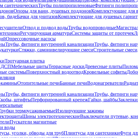
ем сантехнических
Трубы полипропиленовые
Фитинги полипроп
ддонов
Опоры для ванн, душевых поддонов
Комплектующие для 
ов, биде
Бачки для унитазов
Комплектующие для душевых гарнит
есушители
Отвод и подвод воды
Трубы водопроводные
Магистрал
антехники
Регулирующая арматура
Системы защиты от протечек
Л
ций
Опрессовочные насосы
ны
Трубы, фитинги внутренней канализации
Трубы, фитинги на
катурки
Стяжки, самонивелирующие смеси
Строительные смеси,
ки
Тротуарная плитка
ЛДСП
Мебельные щиты
Террасные доски
Древесные плиты
Пилом
ные системы
Поверхностный водоотвод
Кровельные софиты
Добо
тиляция
-камины
Отопительные печи
Банные печи
Водонагреватели
Радиат
ны
Трубы, фитинги внутренней канализации
Трубы, фитинги на
Скобы, штифты
Перфорированный крепеж
Гайки, шайбы
Заклепки
ерсальные
Трубки термоусаживаемые
Изолирующие зажимы
лектрощита
Шины электротехнические
Выключатели путевые, ко
атели
Пускатели магнитные
ки воды
усы, уголки, обводы для труб
Плинтусы для сантехники
Фуги дл