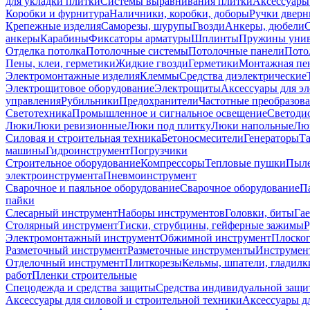
для укладки плитки
Системы выравнивания плитки
Аксессуары
Коробки и фурнитура
Наличники, коробки, доборы
Ручки дверн
Крепежные изделия
Саморезы, шурупы
Гвозди
Анкеры, дюбели
анкеры
Карабины
Фиксаторы арматуры
Шплинты
Пружины унив
Отделка потолка
Потолочные системы
Потолочные панели
Пото
Пены, клеи, герметики
Жидкие гвозди
Герметики
Монтажная пе
Электромонтажные изделия
Клеммы
Средства диэлектрические
Электрощитовое оборудование
Электрощиты
Аксессуары для э
управления
Рубильники
Предохранители
Частотные преобразов
Светотехника
Промышленное и сигнальное освещение
Светоди
Люки
Люки ревизионные
Люки под плитку
Люки напольные
Люк
Силовая и строительная техника
Бетоносмесители
Генераторы
Та
машины
Гидроинструмент
Погрузчики
Строительное оборудование
Компрессоры
Тепловые пушки
Пыле
электроинструмента
Пневмоинструмент
Сварочное и паяльное оборудование
Сварочное оборудование
П
пайки
Слесарный инструмент
Наборы инструментов
Головки, биты
Га
Столярный инструмент
Тиски, струбцины, гейферные зажимы
Р
Электромонтажный инструмент
Обжимной инструмент
Плоског
Разметочный инструмент
Разметочные инструменты
Инструмент
Отделочный инструмент
Плиткорезы
Кельмы, шпатели, гладилк
работ
Пленки строительные
Спецодежда и средства защиты
Средства индивидуальной защ
Аксессуары для силовой и строительной техники
Аксессуары дл