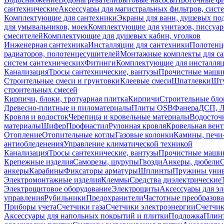
сантехнические
Аксессуары для магистральных фильтров, сист
Комплектующие для сантехники
Экраны для ванн, душевых по
для умывальников, моек
Комплектующие для унитазов, писсуар
смесителей
Комплектующие для душевых кабин, уголков
Инженерная сантехника
Инсталляции для сантехники
Полотенц
радиаторов, полотенцесушителей
Монтажные комплекты для с
систем сантехнических
Фитинги
Комплектующие для инсталля
Канализация
Тросы сантехнические, вантузы
Прочистные маши
Строительные смеси и грунтовки
Клеевые смеси
Шпатлевки
Шту
строительных смесей
Кирпичи, блоки, тротуарная плитка
Кирпичи
Строительные бло
Древесно-плитные и пиломатериалы
Плиты OSB
Фанера
ДСП, 
Кровля и водосток
Черепица и кровельные материалы
Водосточ
материалы
Шифер
Профнастил
Рулонная кровля
Кровельная вен
Отопление
Отопительные котлы
Газовые колонки
Камины, печи
антиобледенения
Управление климатической техникой
Канализация
Тросы сантехнические, вантузы
Прочистные маши
Крепежные изделия
Саморезы, шурупы
Гвозди
Анкеры, дюбели
анкеры
Карабины
Фиксаторы арматуры
Шплинты
Пружины унив
Электромонтажные изделия
Клеммы
Средства диэлектрические
Электрощитовое оборудование
Электрощиты
Аксессуары для э
управления
Рубильники
Предохранители
Частотные преобразов
Приборы учета
Счетчики газа
Счетчики электроэнергии
Счетчи
Аксессуары для напольных покрытий и плитки
Подложка
Плинт