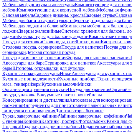
Мебельная фурнитура и аксессуары
Комплектующие для столов
мебели
Комплектующие для корпусной мебели
Мебельная фурн
Садовая мебель
Садовые диваны, кресла
Садовые стулья
Садовые
Мебель для бани и сауны
Стулья, табуретки, подставки для бани
Мебель для лоджии и балкона
Комплекты мебели для балкона, 
лоджии
Дверцы жалюзийные
Системы хранения для балкона, л
лоджии
Кресла, пуфы для балкона, лоджии
Компактные столы дл
Посуда для готовки
Сковороды, сотейники, воки
Кастрюли, ков
Столовая посуда, сервировка
Посуда для напитков
Посуда для г
сервировки
Детская столовая посуда
Посуда для выпечки, запекания
Формы для выпечки, запекания
Аксессуары для бара
Сервировка для напитков
Аксессуары для 
бары
Штопоры, открывалки для бутылок
Кухонные ножи, аксессуары
Ножи
Аксессуары для кухонных н
Кухонные принадлежности
Кухонные приборы
Терки, овощерез
мяса, тендерайзеры
Кухонные мелочи
Миски
Организация хранения на кухне
Посуда для хранения
Органайзе
посуда, упаковка
Вакуумные пакеты, контейнеры
Консервирование и дистилляция
Автоклавы для консервирован
брожения
Ингредиенты для приготовления алкогольных напит
виноделия и пивоварения
Дистилляторы бытовые
Турки, заварочные чайники
Чайники заварочные, кофейники
Ча
Сувениры
Копилки
Картины, постеры
Фотоальбомы
Рамки для ф
Подарки
Подарки, подарочные наборы
Подарочные наборы косм
Водоснабжение
Водонагреватели
Бытовые насосы
Проточные фи