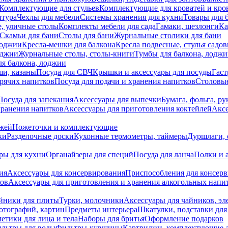
Комплектующие для стульев
Комплектующие для кроватей и кро
итура
Чехлы для мебели
Системы хранения для кухни
Товары для 
, уличные столы
Комплекты мебели для сада
Гамаки, шезлонги
Ка
Скамьи для бани
Столы для бани
Журнальные столики для бани
лоджии
Кресла-мешки для балкона
Кресла подвесные, стулья садо
оджии
Журнальные столы, столы-книги
Тумбы для балкона, лодж
я балкона, лоджии
ши, казаны
Посуда для СВЧ
Крышки и аксессуары для посуды
Гаст
орячих напитков
Посуда для подачи и хранения напитков
Столовы
Посуда для запекания
Аксессуары для выпечки
Бумага, фольга, р
хранения напитков
Аксессуары для приготовления коктейлей
Аксе
ожей
Ножеточки и комплектующие
ки
Разделочные доски
Кухонные термометры, таймеры
Дуршлаги, 
ры для кухни
Органайзеры для специй
Посуда для ланча
Полки и 
ия
Аксессуары для консервирования
Приспособления для консер
ков
Аксессуары для приготовления и хранения алкогольных напи
йники для плиты
Турки, молочники
Аксессуары для чайников, э
отографий, картин
Предметы интерьера
Шкатулки, подставки дл
етики для лица и тела
Наборы для бритья
Оформление подарков
льтры для воды
Фильтры-кувшины
Картриджи, комплектующие д