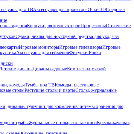
сессуары для ТВ
Аксессуары для проектора
Очки 3D
Средства
ание
 охлаждения
Корпуса для компьютеров
Процессоры
Оптические
утбуков
Сумки, чехлы для ноутбуков
Средства для ухода за
деокарты
Игровые мониторы
Игровые телевизоры
Игровые
акустика
Аксессуары для геймеров
Фигурки Funko
 диски
Детские диваны
Диваны садовые
Комплекты мягкой
ики, комоды
Тумбы под ТВ
Комоды пластиковые
довые столы
Растущие столы и парты
Столы, журнальные
ки, диваны
Стульчики для кормления
Системы хранения для
моды и тумбы
Журнальные столы, столы-книги
Кресла-качалки,
ки, скамьи
Ключницы, газетницы