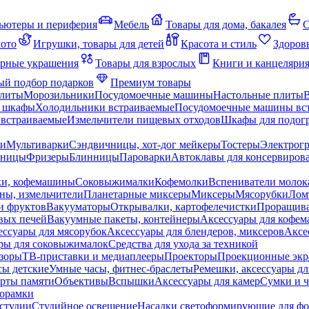
ьютеры и периферия
Мебель
Товары для дома, бакалея
С
мото
Игрушки, товары для детей
Красота и стиль
Здоров
рные украшения
Товары для взрослых
Книги и канцеляри
й подбор подарков
Премиум товары
плиты
Морозильники
Посудомоечные машины
Настольные плиты
 шкафы
Холодильники встраиваемые
Посудомоечные машины вс
встраиваемые
Измельчители пищевых отходов
Шкафы для подогр
чи
Мультиварки
Сэндвичницы, хот-дог мейкеры
Тостеры
Электрог
еницы
Фризеры
Блинницы
Пароварки
Автоклавы для консервиров
ки, кофемашины
Соковыжималки
Кофемолки
Вспениватели молок
ны, измельчители
Планетарные миксеры
Миксеры
Мясорубки
Лом
и фруктов
Вакууматоры
Открывалки, картофелечистки
Проращива
вых печей
Вакуумные пакеты, контейнеры
Аксессуары для кофе
ессуары для мясорубок
Аксессуары для блендеров, миксеров
Аксе
ры для соковыжималок
Средства для ухода за техникой
зоры
ТВ-приставки и медиаплееры
Проекторы
Проекционные эк
сы детские
Умные часы, фитнес-браслеты
Ремешки, аксессуары дл
рты памяти
Объективы
Вспышки
Аксессуары для камер
Сумки и ч
орамки
студии
Студийное освещение
Насадки светоформирующие для фо