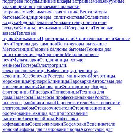
подогрева посуды
Винные шкафы встраиваемые
Вакуумные
упаковщики встраиваемые
Пароварки
встраиваемые
Климатическая техника
Вентиляторы
бытовые
Кондиционеры, сплит-системы
Охладители
воздуха
Водонагреватели
Увлажнители, очистители
воздуха
Камины, печи-камины
Обогреватели
Тепловые
завесы
Тепловые
пушки
Биокамины
Проветриватели
Отопительные печи
Банные
печи
Порталы для каминов
Вентиляторы вытяжные
Метеостанции
Газовые баллоны бытовые
Техника для
приготовления еды
Аэрогрили
Микроволновые
печи
Мультиварки
Сэндвичницы, хот-дог
мейкеры
Тостеры
Электрогрили,
электрошашлычницы
Вафельницы, орешницы,
кексницы
Хлебопечки
Ростеры, мини-печи
Йогуртницы,
мороженицы
Фризеры
Блинницы
Пароварки
Автоклавы для
консервирования
Сыроварни
Фритюрницы, фондю-
фритюрницы
Яйцеварки
Попкорницы
Техника для
дома
Пылесосы
Пылесосы профессиональные
Роботы-
пылесосы, мойщики окон
Пароочистители
Электровеники,
электрошвабры
Стеклоочистители
Стерилизационное
оборудование
Техника для приготовления
напитков
Электрочайники
Кофеварки,
кофемашины
Соковыжималки
Кофемолки
Вспениватели
молока
Сифоны для газирования воды
Аксессуары для