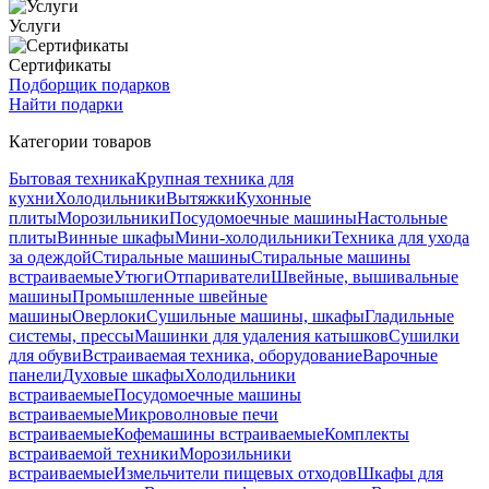
Услуги
Сертификаты
Подборщик подарков
Найти подарки
Категории товаров
Бытовая техника
Крупная техника для
кухни
Холодильники
Вытяжки
Кухонные
плиты
Морозильники
Посудомоечные машины
Настольные
плиты
Винные шкафы
Мини-холодильники
Техника для ухода
за одеждой
Стиральные машины
Стиральные машины
встраиваемые
Утюги
Отпариватели
Швейные, вышивальные
машины
Промышленные швейные
машины
Оверлоки
Сушильные машины, шкафы
Гладильные
системы, прессы
Машинки для удаления катышков
Сушилки
для обуви
Встраиваемая техника, оборудование
Варочные
панели
Духовые шкафы
Холодильники
встраиваемые
Посудомоечные машины
встраиваемые
Микроволновые печи
встраиваемые
Кофемашины встраиваемые
Комплекты
встраиваемой техники
Морозильники
встраиваемые
Измельчители пищевых отходов
Шкафы для