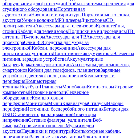
оборудования для фотостудии
Стойки, системы крепления для
студийного оборудования
Портативная
аудиотехника
Наушники и гарнитуры
Портативные колонки,
акустика
Умные колонки
MP3-плееры
Диктофоны
CD-
проигрыватели
Аксессуары для телевизоров
Кронштейны,
стойки
Кабели для телевизоров
Подписки на видеосервисы
ТВ-
антенны
ТВ-тюнеры
Аксессуары для ТВ
Аксессуары для
проектора
Очки 3D
Средства для ухода за
электроникой
Кабели, переходники
Аксессуары для
портативных устройств
Портативные аккумуляторы
Элементы
питания, зарядные устройства
Аккумуляторные
батареи
Держатели, док-станции
Аксессуары для планшетов,
смартфонов
Кабели для телефонов, планшетов
Зарядные
устройства для телефонов, планшетов
Компьютеры и
периферия
Компьютерная
техника
Ноутбуки
Планшеты
Моноблоки
Компьютеры
Игровые
компьютеры
Игровые консоли
Серверное
оборудование
Компьютерная
периферия
Мониторы
Мыши
Клавиатуры
Стилусы
Наборы
периферии
Источники бесперебойного питания
Батареи для
ИБП
Стабилизаторы напряжения
Инверторы
напряжения
Сетевые фильтры, удлинители
Веб-
камеры
Игровые контроллеры
Мультимедиа
акустика
Наушники и гарнитуры
Компьютерные кабели,
переходники
Зарядные, аккумуляторы
Док-станции,