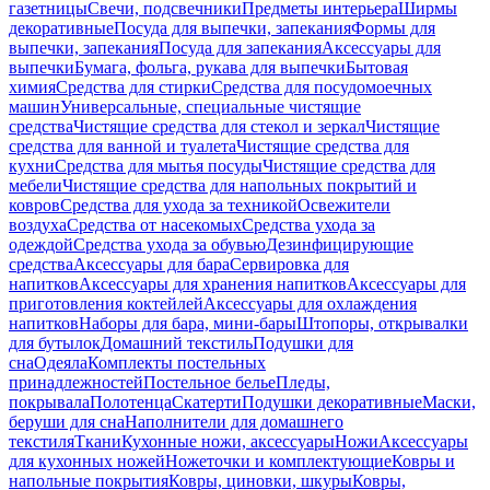
газетницы
Свечи, подсвечники
Предметы интерьера
Ширмы
декоративные
Посуда для выпечки, запекания
Формы для
выпечки, запекания
Посуда для запекания
Аксессуары для
выпечки
Бумага, фольга, рукава для выпечки
Бытовая
химия
Средства для стирки
Средства для посудомоечных
машин
Универсальные, специальные чистящие
средства
Чистящие средства для стекол и зеркал
Чистящие
средства для ванной и туалета
Чистящие средства для
кухни
Средства для мытья посуды
Чистящие средства для
мебели
Чистящие средства для напольных покрытий и
ковров
Средства для ухода за техникой
Освежители
воздуха
Средства от насекомых
Средства ухода за
одеждой
Средства ухода за обувью
Дезинфицирующие
средства
Аксессуары для бара
Сервировка для
напитков
Аксессуары для хранения напитков
Аксессуары для
приготовления коктейлей
Аксессуары для охлаждения
напитков
Наборы для бара, мини-бары
Штопоры, открывалки
для бутылок
Домашний текстиль
Подушки для
сна
Одеяла
Комплекты постельных
принадлежностей
Постельное белье
Пледы,
покрывала
Полотенца
Скатерти
Подушки декоративные
Маски,
беруши для сна
Наполнители для домашнего
текстиля
Ткани
Кухонные ножи, аксессуары
Ножи
Аксессуары
для кухонных ножей
Ножеточки и комплектующие
Ковры и
напольные покрытия
Ковры, циновки, шкуры
Ковры,