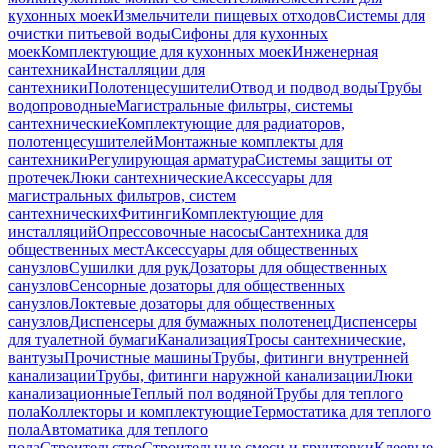
кухонных моек
Измельчители пищевых отходов
Системы для
очистки питьевой воды
Сифоны для кухонных
моек
Комплектующие для кухонных моек
Инженерная
сантехника
Инсталляции для
сантехники
Полотенцесушители
Отвод и подвод воды
Трубы
водопроводные
Магистральные фильтры, системы
сантехнические
Комплектующие для радиаторов,
полотенцесушителей
Монтажные комплекты для
сантехники
Регулирующая арматура
Системы защиты от
протечек
Люки сантехнические
Аксессуары для
магистральных фильтров, систем
сантехнических
Фитинги
Комплектующие для
инсталляций
Опрессовочные насосы
Сантехника для
общественных мест
Аксессуары для общественных
санузлов
Сушилки для рук
Дозаторы для общественных
санузлов
Сенсорные дозаторы для общественных
санузлов
Локтевые дозаторы для общественных
санузлов
Диспенсеры для бумажных полотенец
Диспенсеры
для туалетной бумаги
Канализация
Тросы сантехнические,
вантузы
Прочистные машины
Трубы, фитинги внутренней
канализации
Трубы, фитинги наружной канализации
Люки
канализационные
Теплый пол водяной
Трубы для теплого
пола
Коллекторы и комплектующие
Термостатика для теплого
пола
Автоматика для теплого
пола
Строительство
Строительные смеси и грунтовки
Клеевые