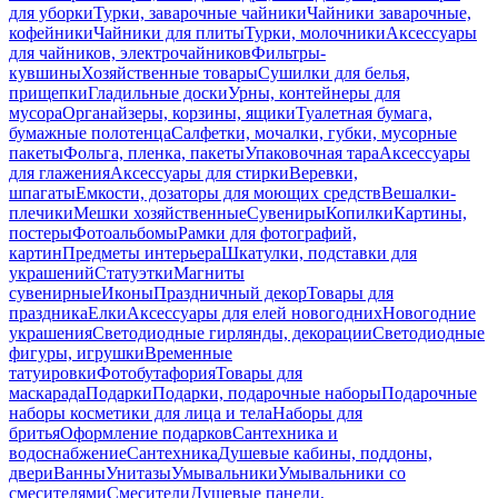
для уборки
Турки, заварочные чайники
Чайники заварочные,
кофейники
Чайники для плиты
Турки, молочники
Аксессуары
для чайников, электрочайников
Фильтры-
кувшины
Хозяйственные товары
Сушилки для белья,
прищепки
Гладильные доски
Урны, контейнеры для
мусора
Органайзеры, корзины, ящики
Туалетная бумага,
бумажные полотенца
Салфетки, мочалки, губки, мусорные
пакеты
Фольга, пленка, пакеты
Упаковочная тара
Аксессуары
для глажения
Аксессуары для стирки
Веревки,
шпагаты
Емкости, дозаторы для моющих средств
Вешалки-
плечики
Мешки хозяйственные
Сувениры
Копилки
Картины,
постеры
Фотоальбомы
Рамки для фотографий,
картин
Предметы интерьера
Шкатулки, подставки для
украшений
Статуэтки
Магниты
сувенирные
Иконы
Праздничный декор
Товары для
праздника
Елки
Аксессуары для елей новогодних
Новогодние
украшения
Светодиодные гирлянды, декорации
Светодиодные
фигуры, игрушки
Временные
татуировки
Фотобутафория
Товары для
маскарада
Подарки
Подарки, подарочные наборы
Подарочные
наборы косметики для лица и тела
Наборы для
бритья
Оформление подарков
Сантехника и
водоснабжение
Сантехника
Душевые кабины, поддоны,
двери
Ванны
Унитазы
Умывальники
Умывальники со
смесителями
Смесители
Душевые панели,