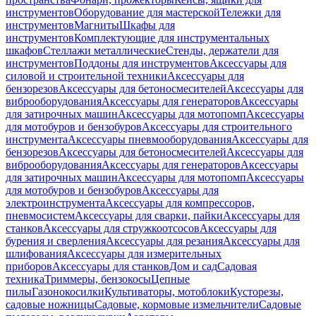
инструментов
Оборудование для мастерской
Тележки для
инструментов
Магниты
Шкафы для
инструментов
Комплектующие для инструментальных
шкафов
Стеллажи металлические
Стенды, держатели для
инструментов
Поддоны для инструментов
Аксессуары для
силовой и строительной техники
Аксессуары для
бензорезов
Аксессуары для бетоносмесителей
Аксессуары для
виброоборудования
Аксессуары для генераторов
Аксессуары
для затирочных машин
Аксессуары для мотопомп
Аксессуары
для мотобуров и бензобуров
Аксессуары для строительного
инструмента
Аксессуары пневмооборудования
Аксессуары для
бензорезов
Аксессуары для бетоносмесителей
Аксессуары для
виброоборудования
Аксессуары для генераторов
Аксессуары
для затирочных машин
Аксессуары для мотопомп
Аксессуары
для мотобуров и бензобуров
Аксессуары для
электроинструмента
Аксессуары для компрессоров,
пневмосистем
Аксессуары для сварки, пайки
Аксессуары для
станков
Аксессуары для стружкоотсосов
Аксессуары для
бурения и сверления
Аксессуары для резания
Аксессуары для
шлифования
Аксессуары для измерительных
приборов
Аксессуары для станков
Дом и сад
Садовая
техника
Триммеры, бензокосы
Цепные
пилы
Газонокосилки
Культиваторы, мотоблоки
Кусторезы,
садовые ножницы
Садовые, кормовые измельчители
Садовые