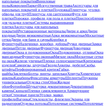
напольные покрытия
Виниловые
полы
Ковролин
Паркет
Искусственная трава
Аксессуары для
напольных покрытий и плитки
Подложка
Плинтусы, уголки,
обводы для труб
Плинтусы для сантехники
Фуги для
плитки
Порожки, профили для пола и плитки
Приспособления
для укладки плитки
Системы выравнивания
плитки
Аксессуары для напольных
покрытий
Реставрационные материалы
Двери и арки
Двери
входные
Двери межкомнатные
Арки межкомнатные
Москитные
сетки
Двери для бани и сауны
Коробки и
фурнитура
Наличники, коробки, доборы
Ручки дверные
Замки
дверные
Петли дверные
Фурнитура дверная
Доводчики
дверные
Окна и подоконники
Окна
Подоконники, отливы
Окна
мансардные
Фурнитура оконная
Мягкие окна
Москитные сетки
на окна
Жалюзи уличные
Пленки солнцезащитные
Крепежные
изделия
Саморезы, шурупы
Гвозди
Анкеры, дюбели
Скобы,
штифты
Перфорированный крепеж
Гайки,
шайбы
Заклепки
Болты, винты, шпильки
Хомуты
Химические
анкеры
Карабины
Фиксаторы арматуры
Шплинты
Пружины
универсальные
Отделка стен
Обои
Жидкие
обои
Фотообои
Штукатурки декоративные
Декоративный
камень
Скинали
Пленки самоклеящиеся
Армирующие
сетки
Стеновые панели
Уголки, маяки,
профили
Вагонка
Стеклохолсты, флизелин
Экраны для
радиаторов
Отделка потолка
Потолочные системы
Потолочные