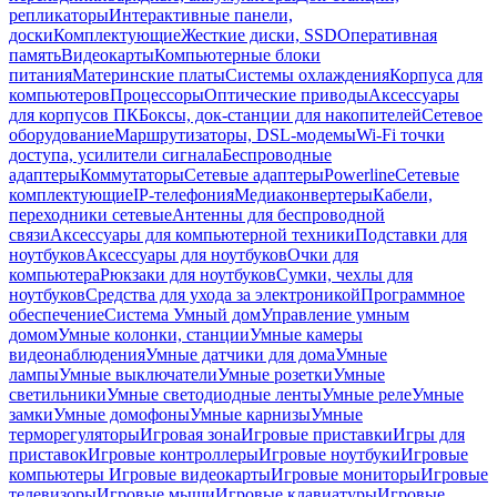
репликаторы
Интерактивные панели,
доски
Комплектующие
Жесткие диски, SSD
Оперативная
память
Видеокарты
Компьютерные блоки
питания
Материнские платы
Системы охлаждения
Корпуса для
компьютеров
Процессоры
Оптические приводы
Аксессуары
для корпусов ПК
Боксы, док-станции для накопителей
Сетевое
оборудование
Маршрутизаторы, DSL-модемы
Wi-Fi точки
доступа, усилители сигнала
Беспроводные
адаптеры
Коммутаторы
Сетевые адаптеры
Powerline
Сетевые
комплектующие
IP-телефония
Медиаконвертеры
Кабели,
переходники сетевые
Антенны для беспроводной
связи
Аксессуары для компьютерной техники
Подставки для
ноутбуков
Аксессуары для ноутбуков
Очки для
компьютера
Рюкзаки для ноутбуков
Сумки, чехлы для
ноутбуков
Средства для ухода за электроникой
Программное
обеспечение
Система Умный дом
Управление умным
домом
Умные колонки, станции
Умные камеры
видеонаблюдения
Умные датчики для дома
Умные
лампы
Умные выключатели
Умные розетки
Умные
светильники
Умные светодиодные ленты
Умные реле
Умные
замки
Умные домофоны
Умные карнизы
Умные
терморегуляторы
Игровая зона
Игровые приставки
Игры для
приставок
Игровые контроллеры
Игровые ноутбуки
Игровые
компьютеры
Игровые видеокарты
Игровые мониторы
Игровые
телевизоры
Игровые мыши
Игровые клавиатуры
Игровые