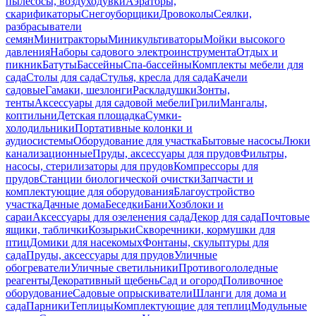
пылесосы, воздуходувки
Аэраторы,
скарификаторы
Снегоуборщики
Дровоколы
Сеялки,
разбрасыватели
семян
Минитракторы
Миникультиваторы
Мойки высокого
давления
Наборы садового электроинструмента
Отдых и
пикник
Батуты
Бассейны
Спа-бассейны
Комплекты мебели для
сада
Столы для сада
Стулья, кресла для сада
Качели
садовые
Гамаки, шезлонги
Раскладушки
Зонты,
тенты
Аксессуары для садовой мебели
Грили
Мангалы,
коптильни
Детская площадка
Сумки-
холодильники
Портативные колонки и
аудиосистемы
Оборудование для участка
Бытовые насосы
Люки
канализационные
Пруды, аксессуары для прудов
Фильтры,
насосы, стерилизаторы для прудов
Компрессоры для
прудов
Станции биологической очистки
Запчасти и
комплектующие для оборудования
Благоустройство
участка
Дачные дома
Беседки
Бани
Хозблоки и
сараи
Аксессуары для озеленения сада
Декор для сада
Почтовые
ящики, таблички
Козырьки
Скворечники, кормушки для
птиц
Домики для насекомых
Фонтаны, скульптуры для
сада
Пруды, аксессуары для прудов
Уличные
обогреватели
Уличные светильники
Противогололедные
реагенты
Декоративный щебень
Сад и огород
Поливочное
оборудование
Садовые опрыскиватели
Шланги для дома и
сада
Парники
Теплицы
Комплектующие для теплиц
Модульные