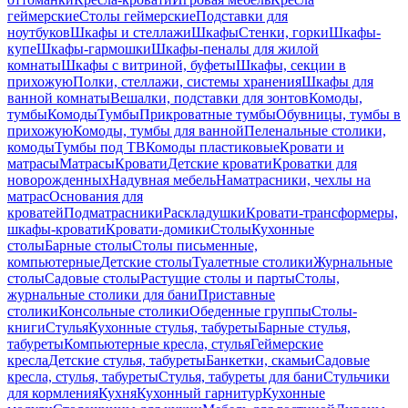
геймерские
Столы геймерские
Подставки для
ноутбуков
Шкафы и стеллажи
Шкафы
Стенки, горки
Шкафы-
купе
Шкафы-гармошки
Шкафы-пеналы для жилой
комнаты
Шкафы с витриной, буфеты
Шкафы, секции в
прихожую
Полки, стеллажи, системы хранения
Шкафы для
ванной комнаты
Вешалки, подставки для зонтов
Комоды,
тумбы
Комоды
Тумбы
Прикроватные тумбы
Обувницы, тумбы в
прихожую
Комоды, тумбы для ванной
Пеленальные столики,
комоды
Тумбы под ТВ
Комоды пластиковые
Кровати и
матрасы
Матрасы
Кровати
Детские кровати
Кроватки для
новорожденных
Надувная мебель
Наматрасники, чехлы на
матрас
Основания для
кроватей
Подматрасники
Раскладушки
Кровати-трансформеры,
шкафы-кровати
Кровати-домики
Столы
Кухонные
столы
Барные столы
Столы письменные,
компьютерные
Детские столы
Туалетные столики
Журнальные
столы
Садовые столы
Растущие столы и парты
Столы,
журнальные столики для бани
Приставные
столики
Консольные столики
Обеденные группы
Столы-
книги
Стулья
Кухонные стулья, табуреты
Барные стулья,
табуреты
Компьютерные кресла, стулья
Геймерские
кресла
Детские стулья, табуреты
Банкетки, скамьи
Садовые
кресла, стулья, табуреты
Стулья, табуреты для бани
Стульчики
для кормления
Кухня
Кухонный гарнитур
Кухонные