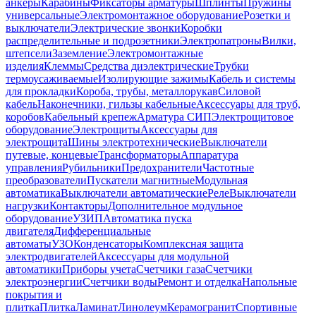
анкеры
Карабины
Фиксаторы арматуры
Шплинты
Пружины
универсальные
Электромонтажное оборудование
Розетки и
выключатели
Электрические звонки
Коробки
распределительные и подрозетники
Электропатроны
Вилки,
штепсели
Заземление
Электромонтажные
изделия
Клеммы
Средства диэлектрические
Трубки
термоусаживаемые
Изолирующие зажимы
Кабель и системы
для прокладки
Короба, трубы, металлорукав
Силовой
кабель
Наконечники, гильзы кабельные
Аксессуары для труб,
коробов
Кабельный крепеж
Арматура СИП
Электрощитовое
оборудование
Электрощиты
Аксессуары для
электрощита
Шины электротехнические
Выключатели
путевые, концевые
Трансформаторы
Аппаратура
управления
Рубильники
Предохранители
Частотные
преобразователи
Пускатели магнитные
Модульная
автоматика
Выключатели автоматические
Реле
Выключатели
нагрузки
Контакторы
Дополнительное модульное
оборудование
УЗИП
Автоматика пуска
двигателя
Дифференциальные
автоматы
УЗО
Конденсаторы
Комплексная защита
электродвигателей
Аксессуары для модульной
автоматики
Приборы учета
Счетчики газа
Счетчики
электроэнергии
Счетчики воды
Ремонт и отделка
Напольные
покрытия и
плитка
Плитка
Ламинат
Линолеум
Керамогранит
Спортивные