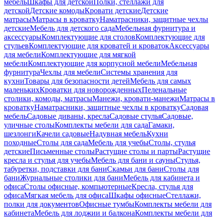
мебель
Шкафы для детской
Полки, стеллажи для
детской
Детские комоды
Кровати детские
Детские
матрасы
Матрасы в кроватку
Наматрасники, защитные чехлы
детские
Мебель для детского сада
Мебельная фурнитура и
аксессуары
Комплектующие для столов
Комплектующие для
стульев
Комплектующие для кроватей и кроваток
Аксессуары
для мебели
Комплектующие для мягкой
мебели
Комплектующие для корпусной мебели
Мебельная
фурнитура
Чехлы для мебели
Системы хранения для
кухни
Товары для безопасности детей
Мебель для самых
маленьких
Кроватки для новорожденных
Пеленальные
столики, комоды, матрасы
Манежи, кровати-манежи
Матрасы в
кроватку
Наматрасники, защитные чехлы в кроватку
Садовая
мебель
Садовые диваны, кресла
Садовые стулья
Садовые,
уличные столы
Комплекты мебели для сада
Гамаки,
шезлонги
Качели садовые
Надувная мебель
Кухни
походные
Столы для сада
Мебель для учебы
Столы, стулья
детские
Письменные столы
Растущие столы и парты
Растущие
кресла и стулья для учебы
Мебель для бани и сауны
Стулья,
табуретки, подставки для бани
Скамьи для бани
Столы для
бани
Журнальные столики для бани
Мебель для кабинета и
офиса
Столы офисные, компьютерные
Кресла, стулья для
офиса
Мягкая мебель для офиса
Шкафы офисные
Стеллажи,
полки для документов
Офисные тумбы
Комплекты мебели для
кабинета
Мебель для лоджии и балкона
Комплекты мебели для