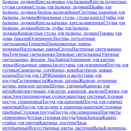
балкона, лоджии
Кресла-мешки для балкона
Кресла подвесные,
стулья садовые
Столы для балкона, лоджии
Шкафы для
балкона, лоджии
Дверцы жалюзийные
Системы хранения для
балкона, лоджии
Журнальные столы, столы-книги
Тумбы для
балкона, лоджии
Кресла-качалки, кресла-маятники
Стулья для
балкона, лоджии
Кресла, пуфы для балкона,
лоджии
Компактные столы для балкона, лоджии
Товары для
дома, бакалея
Освещение
Люстры, потолочные
светильники
Торшеры
Прикроватные лампы,
ночники
Настольные лампы
Споты
Настенные светильники,
бра
Точечные светильники
Трековые светильники
Уличные
светильники, фонари, бра
Лампы
Освещение для картин,
зеркал
Кольцевые лампы
Аксессуары для освещения
Посуда для
готовки
Сковороды, сотейники, воки
Кастрюли, ковши,
казаны
Посуда для СВЧ
Крышки и аксессуары для
посуды
Гастроемкости
Жалюзи, шторы
Жалюзи, рулонные
шторы, римские шторы
Шторы, гардины
Карнизы для
штор
Комплектующие для штор, карнизов, жалюзи
Пленки для
окон
Электроприводные солнцезащитные системы
Столовая
посуда, сервировка
Посуда для напитков
Посуда для горячих
напитков
Посуда для подачи и хранения напитков
Столовые
приборы
Столовая посуда
Посуда для сервировки
Предметы
сервировки
Детская столовая посуда
Декор
Зеркала
Кашпо,
стойки для цветов
Картины, постеры
Часы
интерьерные
Искусственные цветы, растения
Вазы
Ключницы,