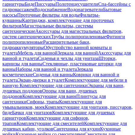
гарнитуры
Биде
Писсуары
Полотенцесушители
Спа-бассейны с
гидромассажем
Водоснабжение
Водонагреватели
Бытовые
насосы
Проточные фильтры для воды
Фильтры-
кувшины
Картриджи, комплектующие для проточных
фильтров
Магистральные фильтры, системы
сантехнические
Аксессуары для магистральных фильтров,
систем сантехнических
Трубы полипропиленовые
Фитинги
полипропиленовые
Расширительные баки,
гидроаккумуляторы
Обустройство ванной комнаты и
туалета
Мебель для ванной
Зеркала для ванной
Аксессуары для
ванной и туалета
Сиденья и чехлы для унитаза
Шторки,
карнизы для ванны
Стеклянные, пластиковые шторки для
ванны
Наборы для ванной и туалета
Зеркала
косметические
Сиденья для ванны
Коврики для ванной и
туалета
Экран-дверки в туалет
Комплектующие для мебели в
ванную
Комплектующие для сантехники
Экраны для ванн,
душевых поддонов
Опоры для ванн, душевых
поддонов
Комплектующие для ванн
Плинтусы для
сантехники
Сифоны, трапы
Комплектующие для
умывальников, моек
Комплектующие для унитазов, писсуаров,
биде
Бачки для унитазов
Комплектующие для душевых
гарнитуров
Комплектующие для сифонов,
трапов
Комплектующие для смесителей
Комплектующие для
душевых кабин, уголков
Сантехника для кухни
Кухонные
мойки
Кухонные мойки со смесителями
Смесители для