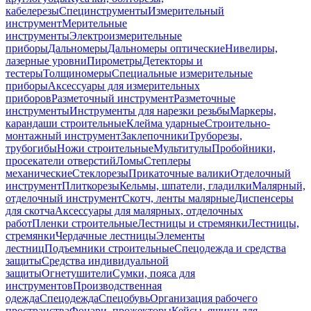
кабелерезы
Специнструменты
Измерительный
инструмент
Мерительные
инструменты
Электроизмерительные
приборы
Дальномеры
Дальномеры оптические
Нивелиры,
лазерные уровни
Пирометры
Детекторы и
тестеры
Толщиномеры
Специальные измерительные
приборы
Аксессуары для измерительных
приборов
Разметочный инструмент
Разметочные
инструменты
Инструменты для нарезки резьбы
Маркеры,
карандаши строительные
Клейма ударные
Строительно-
монтажный инструмент
Заклепочники
Труборезы,
трубогибы
Ножи строительные
Мультитулы
Пробойники,
просекатели отверстий
Ломы
Степлеры
механические
Стеклорезы
Прикаточные валики
Отделочный
инструмент
Плиткорезы
Кельмы, шпатели, гладилки
Малярный,
отделочный инструмент
Скотч, ленты малярные
Диспенсеры
для скотча
Аксессуары для малярных, отделочных
работ
Пленки строительные
Лестницы и стремянки
Лестницы,
стремянки
Чердачные лестницы
Элементы
лестниц
Подъемники строительные
Спецодежда и средства
защиты
Средства индивидуальной
защиты
Огнетушители
Сумки, пояса для
инструментов
Производственная
одежда
Спецодежда
Спецобувь
Организация рабочего
пространства
Фонари, прожекторы
Кейсы, ящики для