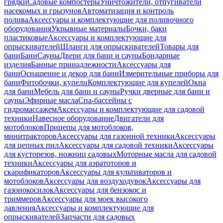
грядки
Садовые компостеры
Уничтожители, отпугиватели
насекомых и грызунов
Автоматизация и контроль
полива
Аксессуары и комплектующие для поливочного
оборудования
Укрывные материалы
Бочки, баки
пластиковые
Аксессуары и комплектующие для
опрыскивателей
Шланги для опрыскивателей
Товары для
бани
Бани
Сауны
Двери для бани и сауны
Бондарные
изделия
Банные принадлежности
Аксессуары для
бани
Оснащение и декор для бани
Измерительные приборы для
бани
Фитобочки, купели
Комплектующие для купелей
Окна
для бани
Мебель для бани и сауны
Ручки дверные для бани и
сауны
Эфирные масла
Спа-бассейны с
гидромассажем
Аксессуары и комплектующие для садовой
техники
Навесное оборудование
Двигатели для
мотоблоков
Прицепы для мотоблоков,
минитракторов
Аксессуары для газонной техники
Аксессуары
для цепных пил
Аксессуары для садовой техники
Аксессуары
для кусторезов, ножниц садовых
Моторные масла для садовой
техники
Аксессуары для аэратоторов и
скарификаторов
Аксессуары для культиваторов и
мотоблоков
Аксессуары для воздуходувок
Аксессуары для
газонокосилок
Аксессуары для бензокос и
триммеров
Аксессуары для моек высокого
давления
Аксессуары и комплектующие для
опрыскивателей
Запчасти для садовых