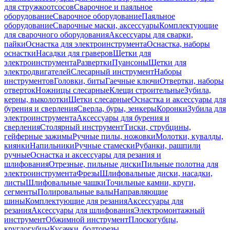
для стружкоотсосов
Сварочное и паяльное
оборудование
Сварочное оборудование
Паяльное
оборудование
Сварочные маски, аксессуары
Комплектующие
для сварочного оборудования
Аксессуары для сварки,
пайки
Оснастка для электроинструмента
Оснастка, наборы
оснастки
Насадки для граверов
Щетки для
электроинструмента
Развертки
Пуансоны
Щетки для
электродвигателей
Слесарный инструмент
Наборы
инструментов
Головки, биты
Гаечные ключи
Отвертки, наборы
отверток
Ножницы слесарные
Клещи строительные
Зубила,
керны, выколотки
Щетки слесарные
Оснастка и аксессуары для
бурения и сверления
Сверла, буры, зенкеры
Коронки
Зубила для
электроинструмента
Аксессуары для бурения и
сверления
Столярный инструмент
Тиски, струбцины,
гейферные зажимы
Ручные пилы, ножовки
Молотки, кувалды,
киянки
Напильники
Ручные стамески
Рубанки, рашпили
ручные
Оснастка и аксессуары для резания и
шлифования
Отрезные, пильные диски
Пильные полотна для
электроинструмента
Фрезы
Шлифовальные диски, насадки,
листы
Шлифовальные чашки
Точильные камни, круги,
сегменты
Полировальные валы
Направляющие
шины
Комплектующие для резания
Аксессуары для
резания
Аксессуары для шлифования
Электромонтажный
инструмент
Обжимной инструмент
Плоскогубцы,
круглогубцы
Кусачки, болторезы,