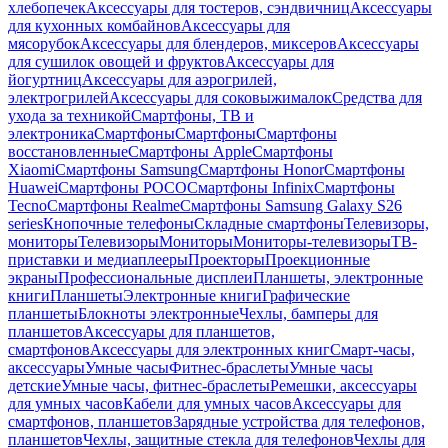
хлебопечек
Аксессуары для тостеров, сэндвичниц
Аксессуары
для кухонных комбайнов
Аксессуары для
мясорубок
Аксессуары для блендеров, миксеров
Аксессуары
для сушилок овощей и фруктов
Аксессуары для
йогуртниц
Аксессуары для аэрогрилей,
электрогрилей
Аксессуары для соковыжималок
Средства для
ухода за техникой
Смартфоны, ТВ и
электроника
Смартфоны
Смартфоны
Смартфоны
восстановленные
Смартфоны Apple
Смартфоны
Xiaomi
Смартфоны Samsung
Смартфоны Honor
Смартфоны
Huawei
Смартфоны POCO
Смартфоны Infinix
Смартфоны
Tecno
Смартфоны Realme
Смартфоны Samsung Galaxy S26
series
Кнопочные телефоны
Складные смартфоны
Телевизоры,
мониторы
Телевизоры
Мониторы
Мониторы-телевизоры
ТВ-
приставки и медиаплееры
Проекторы
Проекционные
экраны
Профессиональные дисплеи
Планшеты, электронные
книги
Планшеты
Электронные книги
Графические
планшеты
Блокноты электронные
Чехлы, бамперы для
планшетов
Аксессуары для планшетов,
смартфонов
Аксессуары для электронных книг
Смарт-часы,
аксессуары
Умные часы
Фитнес-браслеты
Умные часы
детские
Умные часы, фитнес-браслеты
Ремешки, аксессуары
для умных часов
Кабели для умных часов
Аксессуары для
смартфонов, планшетов
Зарядные устройства для телефонов,
планшетов
Чехлы, защитные стекла для телефонов
Чехлы для