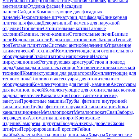
материалы
Шифер
Профнастил
Рулонная кровля
Кровельная
вентиляция
Отделка фасада
Фасадные
панели
Сайдинг
Комплектующие для фасадных
панелей
Декоративные штукатурки для фасада
Клинкерная
плитка для фасада
Декоративный камень для наружной
отделки
Отопление
Отопительные котлы
Газовые
колонки
Камины, печи-камины
Отопительные печи
Банные
печи
Водонагреватели
Радиаторы отопления, батареи
Теплый
пол
Теплые плинтусы
Системы антиобледенения
Управление
климатической техникой
Комплектующие для отопительного
оборудования
Стабилизаторы напряжения
Насосы
циркуляционные
Регулирующая арматура
Отвод и подвод
воды
Дымоходы и комплектующие
Управление климатической
техникой
Комплектующие для радиаторов
Комплектующие для
теплого пола
Топливо и аксессуары для отопительного
оборудования
Комплектующие для печей, каминов
Аксессуары
для каминов, печей
Комплектующие для отопительных котлов,
водонагревателей
Канализация
Тросы сантехнические,
вантузы
Прочистные машины
Трубы, фитинги внутренней
канализации
Трубы, фитинги наружной канализации
Люки
канализационные
Металлопрокат
Металлопрокат
Сваи
Заборы,
ограждения
Автоматика для ворот
Крепежные
изделия
Саморезы, шурупы
Гвозди
Анкеры, дюбели
Скобы,
штифты
Перфорированный крепеж
Гайки,
шайбы
Заклепки
Болты, винты, шпильки
Хомуты
Химические