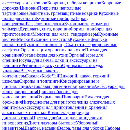
аксессуары для ковров
Коврики, наборы ковриков
Ковровые
дорожки
Циновки
Покрытия напольные
тафтинговые
Защитные, грязезащитные коврики
Кухонные
принадлежности
Кухонные приборы
Терки,
овощерезки
Разделочные доски
Кухонные термометры,
таймеры
Дуршлаги, сита, воронки
Формы, приборы для
приготовления
Молотки для мяса, тендерайзеры
Кухонные
мелочи
Миски
Кухонный текстиль
Кухонные фартуки,
прихватки
Кухонные полотенца
Скатерти, сервировочные
салфетки
Организация хранения на кухне
Посуда для
хранения
Органайзеры для кухни
Органайзеры для
специй
Посуда для ланча
Полки и аксессуары на
рейлинги
Рейлинги для кухни
Одноразовая посуда,
упаковка
Вакуумные пакеты,
контейнеры
Бакалея
Кофе
Чай
Цикорий, какао, горячий
шоколад
Сиропы и топпинги
Консервирование и
дистилляция
Автоклавы для консервирования
Аксессуары для
консервирования
Приспособления для
консервирования
Открывалки
Пивоварни
Емкости для
брожения
Ингредиенты для приготовления алкогольных
напитков
Аксессуары для приготовления и хранения
алкогольных напитков
Комплектующие для
дистилляторов
Прессы, дробилки для виноделия и
пивоварения
Дистилляторы бытовые
Уборочный
инвентарь
Швабры, насадки
Ведра, тазы для уборки
Наборы