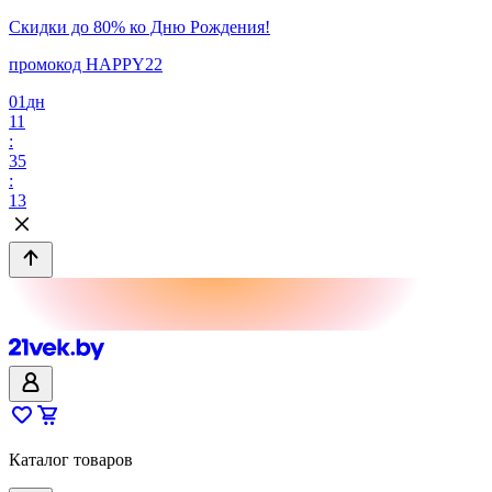
Скидки до 80% ко Дню Рождения!
промокод HAPPY22
01
дн
11
:
35
:
13
Каталог товаров