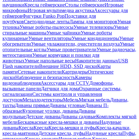
наушники
Кресла геймерские
Столы геймерские
Игровые
микрофоны
Игровая мультимедиа акустика
Аксессуары для
геймеров
Фигурки Funko Pop
Подставки для
ноутбуков
Светодиодные ленты
Лампы для мониторов
Умная
техника
Умные роботы-пылесосы
Умные телевизоры
Умные
стиральные машины
Умные чайники
Умные роботы
кулинарные
Умные вентиляторы
Умные кондиционеры
Умные
обогреватели
Умные увлажнители, очистители воздуха
Умные
отопительные котлы
Умные проветриватели
Умные радиочасы,
метеостанции
Умные кормушки и поилки для
животных
Умные напольные весы
Накопители данных
USB
Flash накопители
Внешние HDD, SSD диски
Карты
памяти
Сетевые накопители
Картридеры
Оптические
диски
Наблюдение и безопасность
Камеры
видеонаблюдения
Аксессуары для CCTV
Домофоны,
вызывные панели
Датчики для дома
Охранные системы,
сигнализации
Системы контроля и управления
доступом
Металлодетекторы
Мебель
Мягкая мебель
Диваны,
тахты
Диваны прямые
Диваны угловые
Диваны П-
образные
Кухонные уголки, диваны
Диваны
модульные
Детские диваны
Диваны садовые
Комплекты мягкой
мебели
Бескаркасные кресла-мешки и диваны
Надувные
диваны
Кресла
Кресла
Кресла-мешки и пуфы
Кресла-качалки,
кресла-маятники
Детские кресла, пуфы
Надувные кресла
Пуфы,
оттоманки
Кресла-кровати
Игровая мебель
Кресла