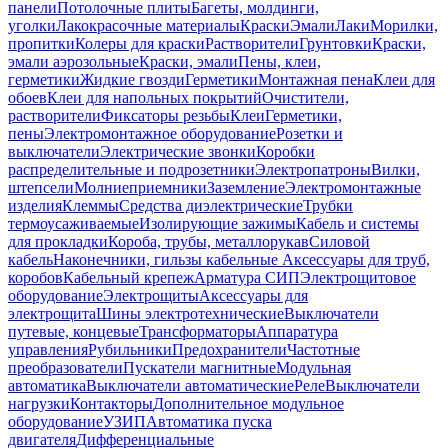
панели
Потолочные плиты
Багеты, молдинги,
уголки
Лакокрасочные материалы
Краски
Эмали
Лаки
Морилки,
пропитки
Колеры для краски
Растворители
Грунтовки
Краски,
эмали аэрозольные
Краски, эмали
Пены, клеи,
герметики
Жидкие гвозди
Герметики
Монтажная пена
Клеи для
обоев
Клеи для напольных покрытий
Очистители,
растворители
Фиксаторы резьбы
Клеи
Герметики,
пены
Электромонтажное оборудование
Розетки и
выключатели
Электрические звонки
Коробки
распределительные и подрозетники
Электропатроны
Вилки,
штепсели
Молниеприемники
Заземление
Электромонтажные
изделия
Клеммы
Средства диэлектрические
Трубки
термоусаживаемые
Изолирующие зажимы
Кабель и системы
для прокладки
Короба, трубы, металлорукав
Силовой
кабель
Наконечники, гильзы кабельные
Аксессуары для труб,
коробов
Кабельный крепеж
Арматура СИП
Электрощитовое
оборудование
Электрощиты
Аксессуары для
электрощита
Шины электротехнические
Выключатели
путевые, концевые
Трансформаторы
Аппаратура
управления
Рубильники
Предохранители
Частотные
преобразователи
Пускатели магнитные
Модульная
автоматика
Выключатели автоматические
Реле
Выключатели
нагрузки
Контакторы
Дополнительное модульное
оборудование
УЗИП
Автоматика пуска
двигателя
Дифференциальные