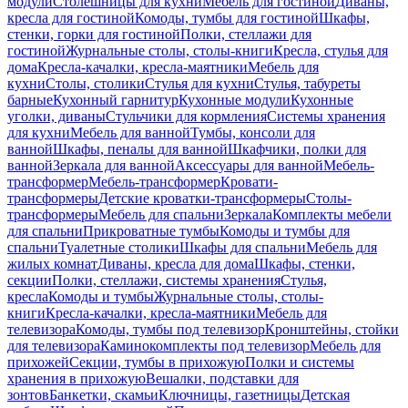
модули
Столешницы для кухни
Мебель для гостиной
Диваны,
кресла для гостиной
Комоды, тумбы для гостиной
Шкафы,
стенки, горки для гостиной
Полки, стеллажи для
гостиной
Журнальные столы, столы-книги
Кресла, стулья для
дома
Кресла-качалки, кресла-маятники
Мебель для
кухни
Столы, столики
Стулья для кухни
Стулья, табуреты
барные
Кухонный гарнитур
Кухонные модули
Кухонные
уголки, диваны
Стульчики для кормления
Системы хранения
для кухни
Мебель для ванной
Тумбы, консоли для
ванной
Шкафы, пеналы для ванной
Шкафчики, полки для
ванной
Зеркала для ванной
Аксессуары для ванной
Мебель-
трансформер
Мебель-трансформер
Кровати-
трансформеры
Детские кроватки-трансформеры
Столы-
трансформеры
Мебель для спальни
Зеркала
Комплекты мебели
для спальни
Прикроватные тумбы
Комоды и тумбы для
спальни
Туалетные столики
Шкафы для спальни
Мебель для
жилых комнат
Диваны, кресла для дома
Шкафы, стенки,
секции
Полки, стеллажи, системы хранения
Стулья,
кресла
Комоды и тумбы
Журнальные столы, столы-
книги
Кресла-качалки, кресла-маятники
Мебель для
телевизора
Комоды, тумбы под телевизор
Кронштейны, стойки
для телевизора
Каминокомплекты под телевизор
Мебель для
прихожей
Секции, тумбы в прихожую
Полки и системы
хранения в прихожую
Вешалки, подставки для
зонтов
Банкетки, скамьи
Ключницы, газетницы
Детская