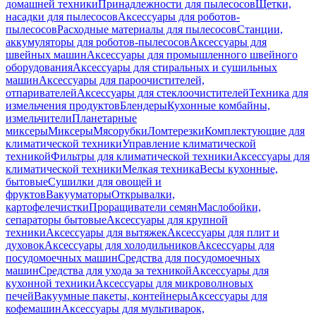
домашней техники
Принадлежности для пылесосов
Щетки,
насадки для пылесосов
Аксессуары для роботов-
пылесосов
Расходные материалы для пылесосов
Станции,
аккумуляторы для роботов-пылесосов
Аксессуары для
швейных машин
Аксессуары для промышленного швейного
оборудования
Аксессуары для стиральных и сушильных
машин
Аксессуары для пароочистителей,
отпаривателей
Аксессуары для стеклоочистителей
Техника для
измельчения продуктов
Блендеры
Кухонные комбайны,
измельчители
Планетарные
миксеры
Миксеры
Мясорубки
Ломтерезки
Комплектующие для
климатической техники
Управление климатической
техникой
Фильтры для климатической техники
Аксессуары для
климатической техники
Мелкая техника
Весы кухонные,
бытовые
Сушилки для овощей и
фруктов
Вакууматоры
Открывалки,
картофелечистки
Проращиватели семян
Маслобойки,
сепараторы бытовые
Аксессуары для крупной
техники
Аксессуары для вытяжек
Аксессуары для плит и
духовок
Аксессуары для холодильников
Аксессуары для
посудомоечных машин
Средства для посудомоечных
машин
Средства для ухода за техникой
Аксессуары для
кухонной техники
Аксессуары для микроволновых
печей
Вакуумные пакеты, контейнеры
Аксессуары для
кофемашин
Аксессуары для мультиварок,