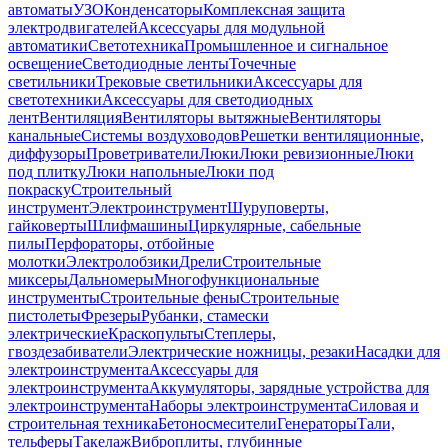
автоматы
УЗО
Конденсаторы
Комплексная защита
электродвигателей
Аксессуары для модульной
автоматики
Светотехника
Промышленное и сигнальное
освещение
Светодиодные ленты
Точечные
светильники
Трековые светильники
Аксессуары для
светотехники
Аксессуары для светодиодных
лент
Вентиляция
Вентиляторы вытяжные
Вентиляторы
канальные
Системы воздуховодов
Решетки вентиляционные,
диффузоры
Проветриватели
Люки
Люки ревизионные
Люки
под плитку
Люки напольные
Люки под
покраску
Строительный
инструмент
Электроинструмент
Шуруповерты,
гайковерты
Шлифмашины
Циркулярные, сабельные
пилы
Перфораторы, отбойные
молотки
Электролобзики
Дрели
Строительные
миксеры
Дальномеры
Многофункциональные
инструменты
Строительные фены
Строительные
пистолеты
Фрезеры
Рубанки, стамески
электрические
Краскопульты
Степлеры,
гвоздезабиватели
Электрические ножницы, резаки
Насадки для
электроинструмента
Аксессуары для
электроинструмента
Аккумуляторы, зарядные устройства для
электроинструмента
Наборы электроинструмента
Силовая и
строительная техника
Бетоносмесители
Генераторы
Тали,
тельферы
Такелаж
Виброплиты, глубинные