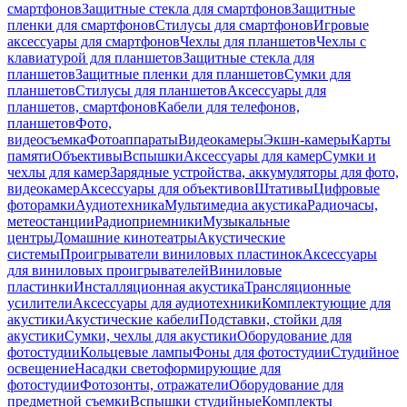
смартфонов
Защитные стекла для смартфонов
Защитные
пленки для смартфонов
Стилусы для смартфонов
Игровые
аксессуары для смартфонов
Чехлы для планшетов
Чехлы с
клавиатурой для планшетов
Защитные стекла для
планшетов
Защитные пленки для планшетов
Сумки для
планшетов
Стилусы для планшетов
Аксессуары для
планшетов, смартфонов
Кабели для телефонов,
планшетов
Фото,
видеосъемка
Фотоаппараты
Видеокамеры
Экшн-камеры
Карты
памяти
Объективы
Вспышки
Аксессуары для камер
Сумки и
чехлы для камер
Зарядные устройства, аккумуляторы для фото,
видеокамер
Аксессуары для объективов
Штативы
Цифровые
фоторамки
Аудиотехника
Мультимедиа акустика
Радиочасы,
метеостанции
Радиоприемники
Музыкальные
центры
Домашние кинотеатры
Акустические
системы
Проигрыватели виниловых пластинок
Аксессуары
для виниловых проигрывателей
Виниловые
пластинки
Инсталляционная акустика
Трансляционные
усилители
Аксессуары для аудиотехники
Комплектующие для
акустики
Акустические кабели
Подставки, стойки для
акустики
Сумки, чехлы для акустики
Оборудование для
фотостудии
Кольцевые лампы
Фоны для фотостудии
Студийное
освещение
Насадки светоформирующие для
фотостудии
Фотозонты, отражатели
Оборудование для
предметной съемки
Вспышки студийные
Комплекты