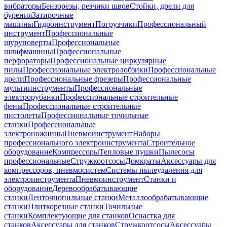
вибраторы
Бензорезы, резчики швов
Стойки, дрели для
бурения
Затирочные
машины
Гидроинструмент
Погрузчики
Профессиональный
инструмент
Профессиональные
шуруповерты
Профессиональные
шлифмашины
Профессиональные
перфораторы
Профессиональные циркулярные
пилы
Профессиональные электролобзики
Профессиональные
дрели
Профессиональные фрезеры
Профессиональные
мультиинструменты
Профессиональные
электрорубанки
Профессиональные строительные
фены
Профессиональные строительные
пистолеты
Профессиональные точильные
станки
Профессиональные
электроножницы
Пневмоинструмент
Наборы
профессионального электроинструмента
Строительное
оборудование
Компрессоры
Тепловые пушки
Пылесосы
профессиональные
Стружкоотсосы
Домкраты
Аксессуары для
компрессоров, пневмосистем
Системы пылеудаления для
электроинструмента
Пневмоинструмент
Станки и
оборудование
Деревообрабатывающие
станки
Ленточнопильные станки
Металлообрабатывающие
станки
Плиткорезные станки
Точильные
станки
Комплектующие для станков
Оснастка для
станков
Аксессуары для станков
Стружкоотсосы
Аксессуары