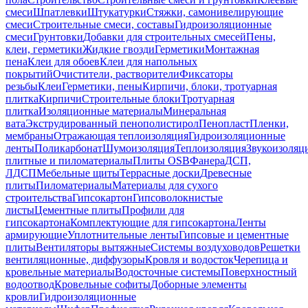
смеси
Шпатлевки
Штукатурки
Стяжки, самонивелирующие
смеси
Строительные смеси, составы
Гидроизоляционные
смеси
Грунтовки
Добавки для строительных смесей
Пены,
клеи, герметики
Жидкие гвозди
Герметики
Монтажная
пена
Клеи для обоев
Клеи для напольных
покрытий
Очистители, растворители
Фиксаторы
резьбы
Клеи
Герметики, пены
Кирпичи, блоки, тротуарная
плитка
Кирпичи
Строительные блоки
Тротуарная
плитка
Изоляционные материалы
Минеральная
вата
Экструдированный пенополистирол
Пенопласт
Пленки,
мембраны
Отражающая теплоизоляция
Гидроизоляционные
ленты
Поликарбонат
Шумоизоляция
Теплоизоляция
Звукоизоляц
плитные и пиломатериалы
Плиты OSB
Фанера
ДСП,
ЛДСП
Мебельные щиты
Террасные доски
Древесные
плиты
Пиломатериалы
Материалы для сухого
строительства
Гипсокартон
Гипсоволокнистые
листы
Цементные плиты
Профили для
гипсокартона
Комплектующие для гипсокартона
Ленты
армирующие
Уплотнительные ленты
Гипсовые и цементные
плиты
Вентиляторы вытяжные
Системы воздуховодов
Решетки
вентиляционные, диффузоры
Кровля и водосток
Черепица и
кровельные материалы
Водосточные системы
Поверхностный
водоотвод
Кровельные софиты
Доборные элементы
кровли
Гидроизоляционные