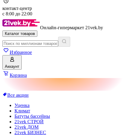
контакт-центр
с
8:00
до
22:00
Онлайн-гипермаркет 21vek.by
Каталог товаров
Избранное
Аккаунт
Корзина
Все акции
Уценка
Климат
Батуты бассейны
21vek СТРОЙ
21vek ДОМ
21vek БИЗНЕС