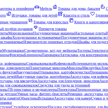
ьютеры и периферия
Мебель
Товары для дома, бакалея
С
мото
Игрушки, товары для детей
Красота и стиль
Здоров
рные украшения
Товары для взрослых
Книги и канцеляри
й подбор подарков
Премиум товары
плиты
Морозильники
Посудомоечные машины
Настольные плиты
 шкафы
Холодильники встраиваемые
Посудомоечные машины вс
встраиваемые
Измельчители пищевых отходов
Шкафы для подогр
чи
Мультиварки
Сэндвичницы, хот-дог мейкеры
Тостеры
Электрог
еницы
Фризеры
Блинницы
Пароварки
Автоклавы для консервиров
ки, кофемашины
Соковыжималки
Кофемолки
Вспениватели молок
ны, измельчители
Планетарные миксеры
Миксеры
Мясорубки
Лом
и фруктов
Вакууматоры
Открывалки, картофелечистки
Проращива
вых печей
Вакуумные пакеты, контейнеры
Аксессуары для кофе
ессуары для мясорубок
Аксессуары для блендеров, миксеров
Аксе
ры для соковыжималок
Средства для ухода за техникой
зоры
ТВ-приставки и медиаплееры
Проекторы
Проекционные эк
сы детские
Умные часы, фитнес-браслеты
Ремешки, аксессуары дл
рты памяти
Объективы
Вспышки
Аксессуары для камер
Сумки и ч
орамки
студии
Студийное освещение
Насадки светоформирующие для фо