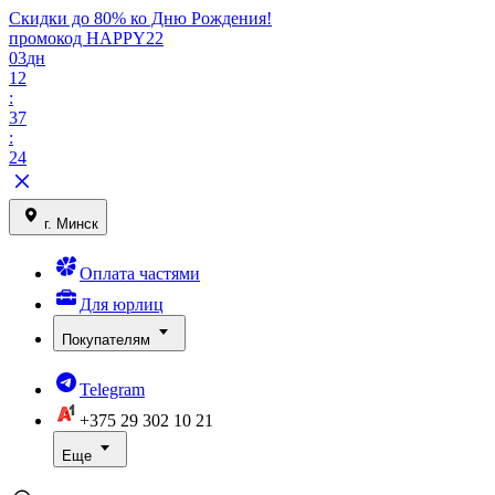
Скидки до 80% ко Дню Рождения!
промокод HAPPY22
03
дн
12
:
37
:
24
г. Минск
Оплата частями
Для юрлиц
Покупателям
Telegram
+375 29
302 10 21
Еще