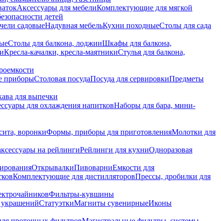
ваток
Аксессуары для мебели
Комплектующие для мягкой
безопасности детей
чели садовые
Надувная мебель
Кухни походные
Столы для сада
вые
Столы для балкона, лоджии
Шкафы для балкона,
ии
Кресла-качалки, кресла-маятники
Стулья для балкона,
роемкости
е приборы
Столовая посуда
Посуда для сервировки
Предметы
укава для выпечки
ссуары для охлаждения напитков
Наборы для бара, мини-
сита, воронки
Формы, приборы для приготовления
Молотки для
аксессуары на рейлинги
Рейлинги для кухни
Одноразовая
вирования
Открывалки
Пивоварни
Емкости для
тков
Комплектующие для дистилляторов
Прессы, дробилки для
лектрочайников
Фильтры-кувшины
я украшений
Статуэтки
Магниты сувенирные
Иконы
ля проточных фильтров
Магистральные фильтры, системы