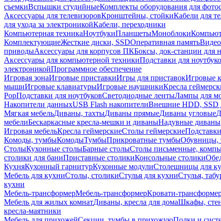
съемки
Вспышки студийные
Комплекты оборудования для фото
Аксессуары для телевизоров
Кронштейны, стойки
Кабели для т
для ухода за электроникой
Кабели, переходники
Компьютерная техника
Ноутбуки
Планшеты
Моноблоки
Компью
Комплектующие
Жесткие диски, SSD
Оперативная память
Видео
приводы
Аксессуары для корпусов ПК
Боксы, док-станции для 
Аксессуары для компьютерной техники
Подставки для ноутбук
электроникой
Программное обеспечение
Игровая зона
Игровые приставки
Игры для приставок
Игровые 
мыши
Игровые клавиатуры
Игровые наушники
Кресла геймерск
Pop
Подставки для ноутбуков
Светодиодные ленты
Лампы для м
Накопители данных
USB Flash накопители
Внешние HDD, SSD 
Мягкая мебель
Диваны, тахты
Диваны прямые
Диваны угловые
Д
мебели
Бескаркасные кресла-мешки и диваны
Надувные диваны
Игровая мебель
Кресла геймерские
Столы геймерские
Подставки
Комоды, тумбы
Комоды
Тумбы
Прикроватные тумбы
Обувницы, 
Столы
Кухонные столы
Барные столы
Столы письменные, комп
столики для бани
Приставные столики
Консольные столики
Обе
Кухня
Кухонный гарнитур
Кухонные модули
Столешницы для к
Мебель для кухни
Столы, столики
Стулья для кухни
Стулья, таб
кухни
Мебель-трансформер
Мебель-трансформер
Кровати-трансформе
Мебель для жилых комнат
Диваны, кресла для дома
Шкафы, стен
кресла-маятники
Мебель для прихожей
Секции, тумбы в прихожую
Полки и сист