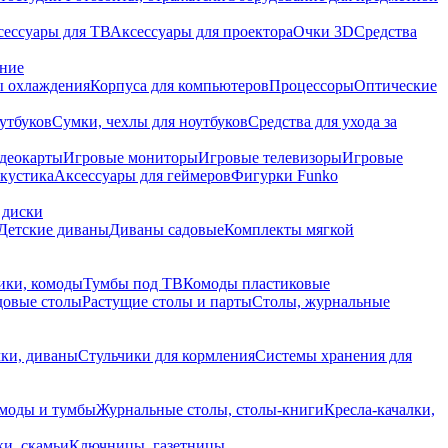
сессуары для ТВ
Аксессуары для проектора
Очки 3D
Средства
ание
 охлаждения
Корпуса для компьютеров
Процессоры
Оптические
утбуков
Сумки, чехлы для ноутбуков
Средства для ухода за
деокарты
Игровые мониторы
Игровые телевизоры
Игровые
акустика
Аксессуары для геймеров
Фигурки Funko
 диски
Детские диваны
Диваны садовые
Комплекты мягкой
ики, комоды
Тумбы под ТВ
Комоды пластиковые
довые столы
Растущие столы и парты
Столы, журнальные
ки, диваны
Стульчики для кормления
Системы хранения для
моды и тумбы
Журнальные столы, столы-книги
Кресла-качалки,
ки, скамьи
Ключницы, газетницы