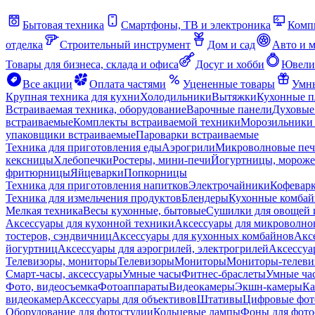
Бытовая техника
Смартфоны, ТВ и электроника
Комп
отделка
Строительный инструмент
Дом и сад
Авто и 
Товары для бизнеса, склада и офиса
Досуг и хобби
Ювели
Все акции
Оплата частями
Уцененные товары
Умны
Крупная техника для кухни
Холодильники
Вытяжки
Кухонные 
Встраиваемая техника, оборудование
Варочные панели
Духовые
встраиваемые
Комплекты встраиваемой техники
Морозильники 
упаковщики встраиваемые
Пароварки встраиваемые
Техника для приготовления еды
Аэрогрили
Микроволновые пе
кексницы
Хлебопечки
Ростеры, мини-печи
Йогуртницы, морож
фритюрницы
Яйцеварки
Попкорницы
Техника для приготовления напитков
Электрочайники
Кофевар
Техника для измельчения продуктов
Блендеры
Кухонные комбай
Мелкая техника
Весы кухонные, бытовые
Сушилки для овощей 
Аксессуары для кухонной техники
Аксессуары для микроволно
тостеров, сэндвичниц
Аксессуары для кухонных комбайнов
Акс
йогуртниц
Аксессуары для аэрогрилей, электрогрилей
Аксессуа
Телевизоры, мониторы
Телевизоры
Мониторы
Мониторы-телеви
Смарт-часы, аксессуары
Умные часы
Фитнес-браслеты
Умные ча
Фото, видеосъемка
Фотоаппараты
Видеокамеры
Экшн-камеры
Ка
видеокамер
Аксессуары для объективов
Штативы
Цифровые фот
Оборудование для фотостудии
Кольцевые лампы
Фоны для фото