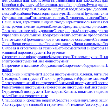
для укладки плитки
Системы выравнивания плитки
Аксессуары
Коробки и фурнитура
Наличники, коробки, доборы
Ручки дверн
Крепежные изделия
Саморезы, шурупы
Гвозди
Анкеры, дюбели
анкеры
Карабины
Фиксаторы арматуры
Шплинты
Пружины унив
Отделка потолка
Потолочные системы
Потолочные панели
Пото
Пены, клеи, герметики
Жидкие гвозди
Герметики
Монтажная пе
Электромонтажные изделия
Клеммы
Средства диэлектрические
Электрощитовое оборудование
Электрощиты
Аксессуары для э
управления
Рубильники
Предохранители
Частотные преобразов
Светотехника
Промышленное и сигнальное освещение
Светоди
Люки
Люки ревизионные
Люки под плитку
Люки напольные
Люк
Силовая и строительная техника
Бетоносмесители
Генераторы
Та
машины
Гидроинструмент
Погрузчики
Строительное оборудование
Компрессоры
Тепловые пушки
Пыле
электроинструмента
Пневмоинструмент
Сварочное и паяльное оборудование
Сварочное оборудование
П
пайки
Слесарный инструмент
Наборы инструментов
Головки, биты
Га
Столярный инструмент
Тиски, струбцины, гейферные зажимы
Р
Электромонтажный инструмент
Обжимной инструмент
Плоског
Разметочный инструмент
Разметочные инструменты
Инструмент
Отделочный инструмент
Плиткорезы
Кельмы, шпатели, гладилк
работ
Пленки строительные
Спецодежда и средства защиты
Средства индивидуальной защ
Аксессуары для силовой и строительной техники
Аксессуары дл