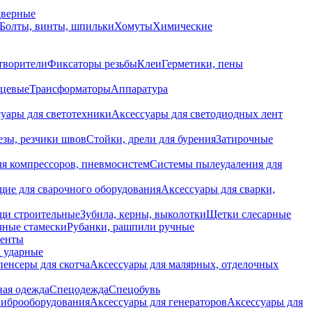
дверные
Болты, винты, шпильки
Хомуты
Химические
творители
Фиксаторы резьбы
Клеи
Герметики, пены
нцевые
Трансформаторы
Аппаратура
уары для светотехники
Аксессуары для светодиодных лент
езы, резчики швов
Стойки, дрели для бурения
Затирочные
ля компрессоров, пневмосистем
Системы пылеудаления для
ие для сварочного оборудования
Аксессуары для сварки,
щи строительные
Зубила, керны, выколотки
Щетки слесарные
чные стамески
Рубанки, рашпили ручные
енты
 ударные
енсеры для скотча
Аксессуары для малярных, отделочных
ная одежда
Спецодежда
Спецобувь
виброоборудования
Аксессуары для генераторов
Аксессуары для