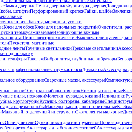
 для напольных покрытий
Реставрационные материалы
ые
Замки дверные
Петли дверные
Фурнитура дверная
Доводчики 
Скобы, штифты
Перфорированный крепеж
Гайки, шайбы
Заклепки
ерсальные
лочные плиты
Багеты, молдинги, уголки
на
Клеи для обоев
Клеи для напольных покрытий
Очистители, рас
Трубки термоусаживаемые
Изолирующие зажимы
лектрощита
Шины электротехнические
Выключатели путевые, ко
атели
Пускатели магнитные
одные ленты
Точечные светильники
Трековые светильники
Аксесс
и под покраску
ли, тельферы
Такелаж
Виброплиты, глубинные вибраторы
Бензор
сосы профессиональные
Стружкоотсосы
Домкраты
Аксессуары д
аяльное оборудование
Сварочные маски, аксессуары
Комплектующ
ечные ключи
Отвертки, наборы отверток
Ножницы слесарные
Кле
учные пилы, ножовки
Молотки, кувалды, киянки
Напильники
Ру
убцы, круглогубцы
Кусачки, болторезы, кабелерезы
Специнструм
ы для нарезки резьбы
Маркеры, карандаши строительные
Клейма
и
Малярный, отделочный инструмент
Скотч, ленты малярные
Дисп
иты
Огнетушители
Сумки, пояса для инструментов
Производствен
я бензорезов
Аксессуары для бетоносмесителей
Аксессуары для 