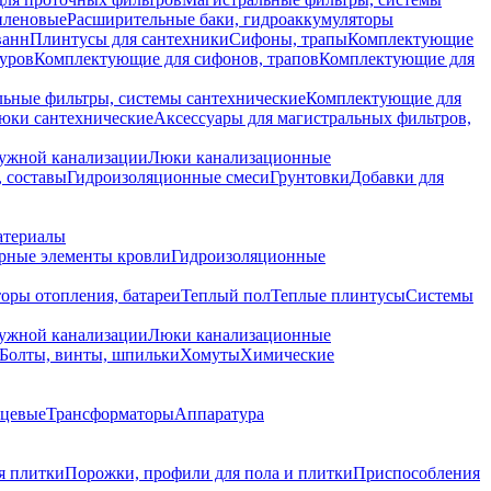
иленовые
Расширительные баки, гидроаккумуляторы
ванн
Плинтусы для сантехники
Сифоны, трапы
Комплектующие
уров
Комплектующие для сифонов, трапов
Комплектующие для
ьные фильтры, системы сантехнические
Комплектующие для
юки сантехнические
Аксессуары для магистральных фильтров,
ружной канализации
Люки канализационные
 составы
Гидроизоляционные смеси
Грунтовки
Добавки для
атериалы
рные элементы кровли
Гидроизоляционные
оры отопления, батареи
Теплый пол
Теплые плинтусы
Системы
ружной канализации
Люки канализационные
Болты, винты, шпильки
Хомуты
Химические
нцевые
Трансформаторы
Аппаратура
я плитки
Порожки, профили для пола и плитки
Приспособления