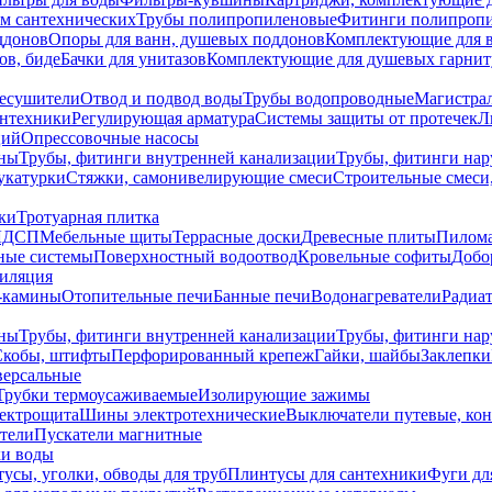
ем сантехнических
Трубы полипропиленовые
Фитинги полипроп
ддонов
Опоры для ванн, душевых поддонов
Комплектующие для 
ов, биде
Бачки для унитазов
Комплектующие для душевых гарнит
есушители
Отвод и подвод воды
Трубы водопроводные
Магистрал
антехники
Регулирующая арматура
Системы защиты от протечек
Л
ций
Опрессовочные насосы
ны
Трубы, фитинги внутренней канализации
Трубы, фитинги на
катурки
Стяжки, самонивелирующие смеси
Строительные смеси,
ки
Тротуарная плитка
ЛДСП
Мебельные щиты
Террасные доски
Древесные плиты
Пилом
ные системы
Поверхностный водоотвод
Кровельные софиты
Добо
тиляция
-камины
Отопительные печи
Банные печи
Водонагреватели
Радиат
ны
Трубы, фитинги внутренней канализации
Трубы, фитинги на
Скобы, штифты
Перфорированный крепеж
Гайки, шайбы
Заклепки
ерсальные
Трубки термоусаживаемые
Изолирующие зажимы
лектрощита
Шины электротехнические
Выключатели путевые, ко
атели
Пускатели магнитные
ки воды
усы, уголки, обводы для труб
Плинтусы для сантехники
Фуги дл