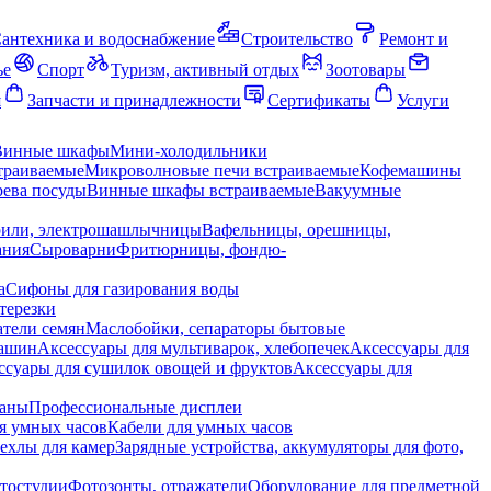
антехника и водоснабжение
Строительство
Ремонт и
ье
Спорт
Туризм, активный отдых
Зоотовары
я
Запчасти и принадлежности
Сертификаты
Услуги
Винные шкафы
Мини-холодильники
траиваемые
Микроволновые печи встраиваемые
Кофемашины
ева посуды
Винные шкафы встраиваемые
Вакуумные
рили, электрошашлычницы
Вафельницы, орешницы,
ания
Сыроварни
Фритюрницы, фондю-
а
Сифоны для газирования воды
терезки
тели семян
Маслобойки, сепараторы бытовые
машин
Аксессуары для мультиварок, хлебопечек
Аксессуары для
ссуары для сушилок овощей и фруктов
Аксессуары для
раны
Профессиональные дисплеи
я умных часов
Кабели для умных часов
ехлы для камер
Зарядные устройства, аккумуляторы для фото,
тостудии
Фотозонты, отражатели
Оборудование для предметной