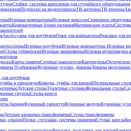
студии
Стойки, системы крепления для студийного оборудования
елевизоров
Подписки на видеосервисы
ТВ-антенны
ТВ-тюнеры
Ак
теры
Игровые компьютеры
Игровые консоли
Серверное оборудов
карты
Компьютерные блоки питания
Материнские платы
Системы
накопителей
ов
Аксессуары для ноутбуков
Очки для компьютера
Рюкзаки для но
контроллеры
Игровые ноутбуки
Игровые компьютеры
Игровые ви
ие
Столы геймерские
Игровые микрофоны
Игровая мультимедиа 
ониторов
диски
Карты памяти
Сетевые накопители
Картридеры
Оптические
иваны П-образные
Кухонные уголки, диваны
Диваны модульные
 для ноутбуков
тумбы в прихожую
Комоды, тумбы для ванной
Пеленальные стол
ьютерные
Детские столы
Туалетные столики
Журнальные столы
Са
денные группы
Столы-книги
ухни
уреты барные
Кухонный гарнитур
Кухонные модули
Кухонные угол
ры
Детские кроватки-трансформеры
Столы-трансформеры
ки, секции
Полки, стеллажи, системы хранения
Стулья, кресла
Ко
емы хранения в прихожую
Вешалки, подставки для зонтов
Банкет