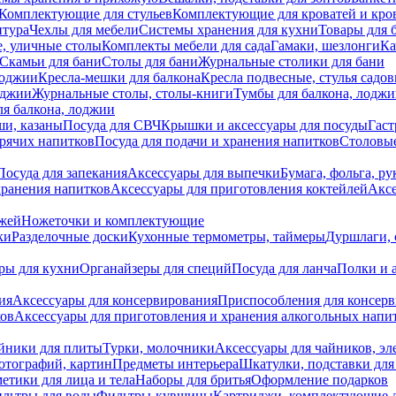
Комплектующие для стульев
Комплектующие для кроватей и кро
итура
Чехлы для мебели
Системы хранения для кухни
Товары для 
, уличные столы
Комплекты мебели для сада
Гамаки, шезлонги
Ка
Скамьи для бани
Столы для бани
Журнальные столики для бани
лоджии
Кресла-мешки для балкона
Кресла подвесные, стулья садо
оджии
Журнальные столы, столы-книги
Тумбы для балкона, лодж
я балкона, лоджии
ши, казаны
Посуда для СВЧ
Крышки и аксессуары для посуды
Гаст
орячих напитков
Посуда для подачи и хранения напитков
Столовы
Посуда для запекания
Аксессуары для выпечки
Бумага, фольга, р
хранения напитков
Аксессуары для приготовления коктейлей
Аксе
ожей
Ножеточки и комплектующие
ки
Разделочные доски
Кухонные термометры, таймеры
Дуршлаги, 
ры для кухни
Органайзеры для специй
Посуда для ланча
Полки и 
ия
Аксессуары для консервирования
Приспособления для консер
ков
Аксессуары для приготовления и хранения алкогольных напи
йники для плиты
Турки, молочники
Аксессуары для чайников, э
отографий, картин
Предметы интерьера
Шкатулки, подставки дл
етики для лица и тела
Наборы для бритья
Оформление подарков
льтры для воды
Фильтры-кувшины
Картриджи, комплектующие д