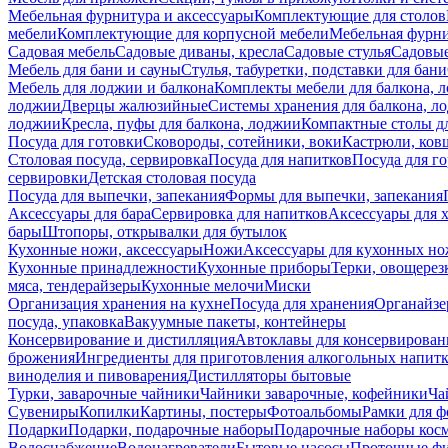
Мебельная фурнитура и аксессуары
Комплектующие для столов
мебели
Комплектующие для корпусной мебели
Мебельная фурн
Садовая мебель
Садовые диваны, кресла
Садовые стулья
Садовые
Мебель для бани и сауны
Стулья, табуретки, подставки для бани
Мебель для лоджии и балкона
Комплекты мебели для балкона, 
лоджии
Дверцы жалюзийные
Системы хранения для балкона, л
лоджии
Кресла, пуфы для балкона, лоджии
Компактные столы дл
Посуда для готовки
Сковороды, сотейники, воки
Кастрюли, ков
Столовая посуда, сервировка
Посуда для напитков
Посуда для г
сервировки
Детская столовая посуда
Посуда для выпечки, запекания
Формы для выпечки, запекания
Аксессуары для бара
Сервировка для напитков
Аксессуары для 
бары
Штопоры, открывалки для бутылок
Кухонные ножи, аксессуары
Ножи
Аксессуары для кухонных н
Кухонные принадлежности
Кухонные приборы
Терки, овощерез
мяса, тендерайзеры
Кухонные мелочи
Миски
Организация хранения на кухне
Посуда для хранения
Органайзе
посуда, упаковка
Вакуумные пакеты, контейнеры
Консервирование и дистилляция
Автоклавы для консервирован
брожения
Ингредиенты для приготовления алкогольных напит
виноделия и пивоварения
Дистилляторы бытовые
Турки, заварочные чайники
Чайники заварочные, кофейники
Ча
Сувениры
Копилки
Картины, постеры
Фотоальбомы
Рамки для ф
Подарки
Подарки, подарочные наборы
Подарочные наборы косм
Водоснабжение
Водонагреватели
Бытовые насосы
Проточные фи