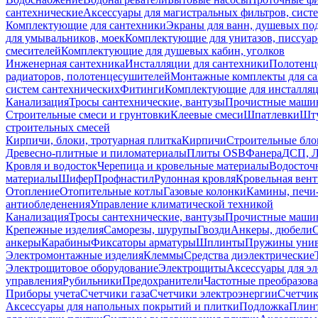
сантехнические
Аксессуары для магистральных фильтров, сист
Комплектующие для сантехники
Экраны для ванн, душевых по
для умывальников, моек
Комплектующие для унитазов, писсуар
смесителей
Комплектующие для душевых кабин, уголков
Инженерная сантехника
Инсталляции для сантехники
Полотенц
радиаторов, полотенцесушителей
Монтажные комплекты для с
систем сантехнических
Фитинги
Комплектующие для инсталля
Канализация
Тросы сантехнические, вантузы
Прочистные маши
Строительные смеси и грунтовки
Клеевые смеси
Шпатлевки
Шту
строительных смесей
Кирпичи, блоки, тротуарная плитка
Кирпичи
Строительные бло
Древесно-плитные и пиломатериалы
Плиты OSB
Фанера
ДСП, 
Кровля и водосток
Черепица и кровельные материалы
Водосточ
материалы
Шифер
Профнастил
Рулонная кровля
Кровельная вен
Отопление
Отопительные котлы
Газовые колонки
Камины, печи
антиобледенения
Управление климатической техникой
Канализация
Тросы сантехнические, вантузы
Прочистные маши
Крепежные изделия
Саморезы, шурупы
Гвозди
Анкеры, дюбели
анкеры
Карабины
Фиксаторы арматуры
Шплинты
Пружины унив
Электромонтажные изделия
Клеммы
Средства диэлектрические
Электрощитовое оборудование
Электрощиты
Аксессуары для э
управления
Рубильники
Предохранители
Частотные преобразов
Приборы учета
Счетчики газа
Счетчики электроэнергии
Счетчи
Аксессуары для напольных покрытий и плитки
Подложка
Плинт