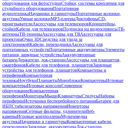
оборудования для фотостудии
Стойки, системы крепления для
студийного оборудования
Портативная
аудиотехника
Наушники и гарнитуры
Портативные колонки,
акустика
Умные колонки
MP3-плееры
Диктофоны
CD-
проигрыватели
Аксессуары для телевизоров
Кронштейны,
стойки
Кабели для телевизоров
Подписки на видеосервисы
ТВ-
антенны
ТВ-тюнеры
Аксессуары для ТВ
Аксессуары для
проектора
Очки 3D
Средства для ухода за
электроникой
Кабели, переходники
Аксессуары для
портативных устройств
Портативные аккумуляторы
Элементы
питания, зарядные устройства
Аккумуляторные
батареи
Держатели, док-станции
Аксессуары для планшетов,
смартфонов
Кабели для телефонов, планшетов
Зарядные
устройства для телефонов, планшетов
Компьютеры и
периферия
Компьютерная
техника
Ноутбуки
Планшеты
Моноблоки
Компьютеры
Игровые
компьютеры
Игровые консоли
Серверное
оборудование
Компьютерная
периферия
Мониторы
Мыши
Клавиатуры
Стилусы
Наборы
периферии
Источники бесперебойного питания
Батареи для
ИБП
Стабилизаторы напряжения
Инверторы
напряжения
Сетевые фильтры, удлинители
Веб-
камеры
Игровые контроллеры
Мультимедиа
акустика
Наушники и гарнитуры
Компьютерные кабели,
переходники
Зарядные, аккумуляторы
Док-станции,