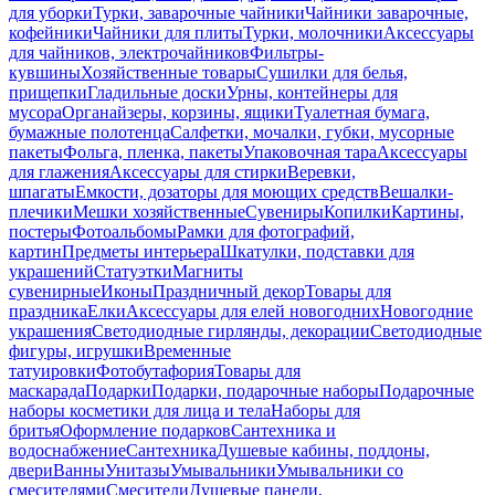
для уборки
Турки, заварочные чайники
Чайники заварочные,
кофейники
Чайники для плиты
Турки, молочники
Аксессуары
для чайников, электрочайников
Фильтры-
кувшины
Хозяйственные товары
Сушилки для белья,
прищепки
Гладильные доски
Урны, контейнеры для
мусора
Органайзеры, корзины, ящики
Туалетная бумага,
бумажные полотенца
Салфетки, мочалки, губки, мусорные
пакеты
Фольга, пленка, пакеты
Упаковочная тара
Аксессуары
для глажения
Аксессуары для стирки
Веревки,
шпагаты
Емкости, дозаторы для моющих средств
Вешалки-
плечики
Мешки хозяйственные
Сувениры
Копилки
Картины,
постеры
Фотоальбомы
Рамки для фотографий,
картин
Предметы интерьера
Шкатулки, подставки для
украшений
Статуэтки
Магниты
сувенирные
Иконы
Праздничный декор
Товары для
праздника
Елки
Аксессуары для елей новогодних
Новогодние
украшения
Светодиодные гирлянды, декорации
Светодиодные
фигуры, игрушки
Временные
татуировки
Фотобутафория
Товары для
маскарада
Подарки
Подарки, подарочные наборы
Подарочные
наборы косметики для лица и тела
Наборы для
бритья
Оформление подарков
Сантехника и
водоснабжение
Сантехника
Душевые кабины, поддоны,
двери
Ванны
Унитазы
Умывальники
Умывальники со
смесителями
Смесители
Душевые панели,