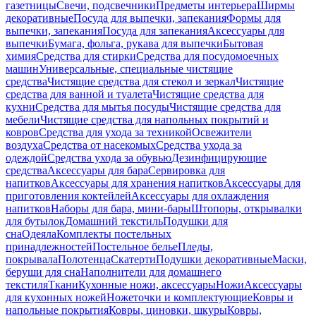
газетницы
Свечи, подсвечники
Предметы интерьера
Ширмы
декоративные
Посуда для выпечки, запекания
Формы для
выпечки, запекания
Посуда для запекания
Аксессуары для
выпечки
Бумага, фольга, рукава для выпечки
Бытовая
химия
Средства для стирки
Средства для посудомоечных
машин
Универсальные, специальные чистящие
средства
Чистящие средства для стекол и зеркал
Чистящие
средства для ванной и туалета
Чистящие средства для
кухни
Средства для мытья посуды
Чистящие средства для
мебели
Чистящие средства для напольных покрытий и
ковров
Средства для ухода за техникой
Освежители
воздуха
Средства от насекомых
Средства ухода за
одеждой
Средства ухода за обувью
Дезинфицирующие
средства
Аксессуары для бара
Сервировка для
напитков
Аксессуары для хранения напитков
Аксессуары для
приготовления коктейлей
Аксессуары для охлаждения
напитков
Наборы для бара, мини-бары
Штопоры, открывалки
для бутылок
Домашний текстиль
Подушки для
сна
Одеяла
Комплекты постельных
принадлежностей
Постельное белье
Пледы,
покрывала
Полотенца
Скатерти
Подушки декоративные
Маски,
беруши для сна
Наполнители для домашнего
текстиля
Ткани
Кухонные ножи, аксессуары
Ножи
Аксессуары
для кухонных ножей
Ножеточки и комплектующие
Ковры и
напольные покрытия
Ковры, циновки, шкуры
Ковры,