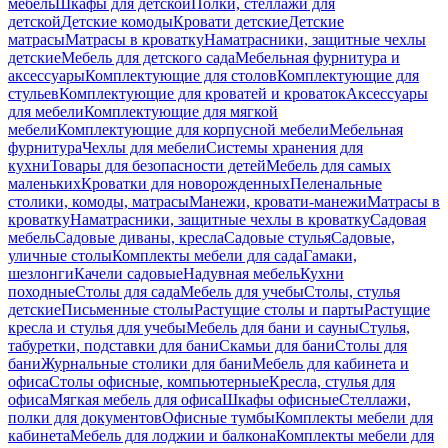
мебель
Шкафы для детской
Полки, стеллажи для
детской
Детские комоды
Кровати детские
Детские
матрасы
Матрасы в кроватку
Наматрасники, защитные чехлы
детские
Мебель для детского сада
Мебельная фурнитура и
аксессуары
Комплектующие для столов
Комплектующие для
стульев
Комплектующие для кроватей и кроваток
Аксессуары
для мебели
Комплектующие для мягкой
мебели
Комплектующие для корпусной мебели
Мебельная
фурнитура
Чехлы для мебели
Системы хранения для
кухни
Товары для безопасности детей
Мебель для самых
маленьких
Кроватки для новорожденных
Пеленальные
столики, комоды, матрасы
Манежи, кровати-манежи
Матрасы в
кроватку
Наматрасники, защитные чехлы в кроватку
Садовая
мебель
Садовые диваны, кресла
Садовые стулья
Садовые,
уличные столы
Комплекты мебели для сада
Гамаки,
шезлонги
Качели садовые
Надувная мебель
Кухни
походные
Столы для сада
Мебель для учебы
Столы, стулья
детские
Письменные столы
Растущие столы и парты
Растущие
кресла и стулья для учебы
Мебель для бани и сауны
Стулья,
табуретки, подставки для бани
Скамьи для бани
Столы для
бани
Журнальные столики для бани
Мебель для кабинета и
офиса
Столы офисные, компьютерные
Кресла, стулья для
офиса
Мягкая мебель для офиса
Шкафы офисные
Стеллажи,
полки для документов
Офисные тумбы
Комплекты мебели для
кабинета
Мебель для лоджии и балкона
Комплекты мебели для