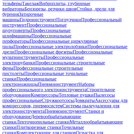
тельферы
Такелаж
Виброплиты, глубинные
вибраторы
Бензорезы, резчики швов
Стойки, дрели для
бурения
Затирочные
машины
Гидроинструмент
Погрузчики
Профессиональный
инструмент
Профессиональные
шуруповерты
Профессиональные
шлифмашины
Профессиональные
перфораторы
Профессиональные циркулярные
пилы
Профессиональные электролобзики
Профессиональные
дрели
Профессиональные фрезеры
Профессиональные
мультиинструменты
Профессиональные
электрорубанки
Профессиональные строительные
фены
Профессиональные строительные
пистолеты
Профессиональные точильные
станки
Профессиональные
электроножницы
Пневмоинструмент
Наборы
профессионального электроинструмента
Строительное
оборудование
Компрессоры
Тепловые пушки
Пылесосы
профессиональные
Стружкоотсосы
Домкраты
Аксессуары для
компрессоров, пневмосистем
Системы пылеудаления для
электроинструмента
Пневмоинструмент
Станки и
оборудование
Деревообрабатывающие
станки
Ленточнопильные станки
Металлообрабатывающие
станки
Плиткорезные станки
Точильные
станки
Комплектующие для станков
Оснастка для