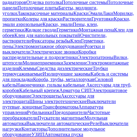
радиаторов
Отделка потолка
Потолочные системы
Потолочные
панели
Потолочные плиты
Багеты, молдинги,
уголки
Лакокрасочные материалы
Краски
Эмали
Лаки
Морилки,
пропитки
Колеры для краски
Растворители
Грунтовки
Краски,
эмали аэрозольные
Краски, эмали
Пены, клеи,
герметики
Жидкие гвозди
Герметики
Монтажная пена
Клеи для
обоев
Клеи для напольных покрытий
Очистители,
растворители
Фиксаторы резьбы
Клеи
Герметики,
пены
Электромонтажное оборудование
Розетки и
выключатели
Электрические звонки
Коробки
распределительные и подрозетники
Электропатроны
Вилки,
штепсели
Молниеприемники
Заземление
Электромонтажные
изделия
Клеммы
Средства диэлектрические
Трубки
термоусаживаемые
Изолирующие зажимы
Кабель и системы
для прокладки
Короба, трубы, металлорукав
Силовой
кабель
Наконечники, гильзы кабельные
Аксессуары для труб,
коробов
Кабельный крепеж
Арматура СИП
Электрощитовое
оборудование
Электрощиты
Аксессуары для
электрощита
Шины электротехнические
Выключатели
путевые, концевые
Трансформаторы
Аппаратура
управления
Рубильники
Предохранители
Частотные
преобразователи
Пускатели магнитные
Модульная
автоматика
Выключатели автоматические
Реле
Выключатели
нагрузки
Контакторы
Дополнительное модульное
оборудование
УЗИП
Автоматика пуска