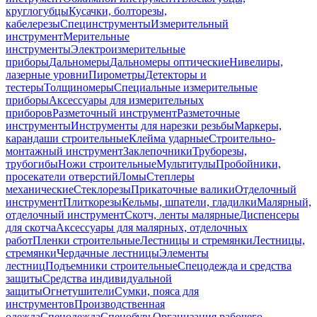
круглогубцы
Кусачки, болторезы,
кабелерезы
Специнструменты
Измерительный
инструмент
Мерительные
инструменты
Электроизмерительные
приборы
Дальномеры
Дальномеры оптические
Нивелиры,
лазерные уровни
Пирометры
Детекторы и
тестеры
Толщиномеры
Специальные измерительные
приборы
Аксессуары для измерительных
приборов
Разметочный инструмент
Разметочные
инструменты
Инструменты для нарезки резьбы
Маркеры,
карандаши строительные
Клейма ударные
Строительно-
монтажный инструмент
Заклепочники
Труборезы,
трубогибы
Ножи строительные
Мультитулы
Пробойники,
просекатели отверстий
Ломы
Степлеры
механические
Стеклорезы
Прикаточные валики
Отделочный
инструмент
Плиткорезы
Кельмы, шпатели, гладилки
Малярный,
отделочный инструмент
Скотч, ленты малярные
Диспенсеры
для скотча
Аксессуары для малярных, отделочных
работ
Пленки строительные
Лестницы и стремянки
Лестницы,
стремянки
Чердачные лестницы
Элементы
лестниц
Подъемники строительные
Спецодежда и средства
защиты
Средства индивидуальной
защиты
Огнетушители
Сумки, пояса для
инструментов
Производственная
одежда
Спецодежда
Спецобувь
Организация рабочего