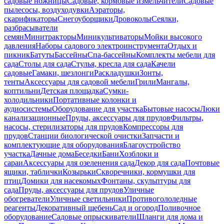
садовые ножницы
Садовые, кормовые измельчители
Садовые
пылесосы, воздуходувки
Аэраторы,
скарификаторы
Снегоуборщики
Дровоколы
Сеялки,
разбрасыватели
семян
Минитракторы
Миникультиваторы
Мойки высокого
давления
Наборы садового электроинструмента
Отдых и
пикник
Батуты
Бассейны
Спа-бассейны
Комплекты мебели для
сада
Столы для сада
Стулья, кресла для сада
Качели
садовые
Гамаки, шезлонги
Раскладушки
Зонты,
тенты
Аксессуары для садовой мебели
Грили
Мангалы,
коптильни
Детская площадка
Сумки-
холодильники
Портативные колонки и
аудиосистемы
Оборудование для участка
Бытовые насосы
Люки
канализационные
Пруды, аксессуары для прудов
Фильтры,
насосы, стерилизаторы для прудов
Компрессоры для
прудов
Станции биологической очистки
Запчасти и
комплектующие для оборудования
Благоустройство
участка
Дачные дома
Беседки
Бани
Хозблоки и
сараи
Аксессуары для озеленения сада
Декор для сада
Почтовые
ящики, таблички
Козырьки
Скворечники, кормушки для
птиц
Домики для насекомых
Фонтаны, скульптуры для
сада
Пруды, аксессуары для прудов
Уличные
обогреватели
Уличные светильники
Противогололедные
реагенты
Декоративный щебень
Сад и огород
Поливочное
оборудование
Садовые опрыскиватели
Шланги для дома и