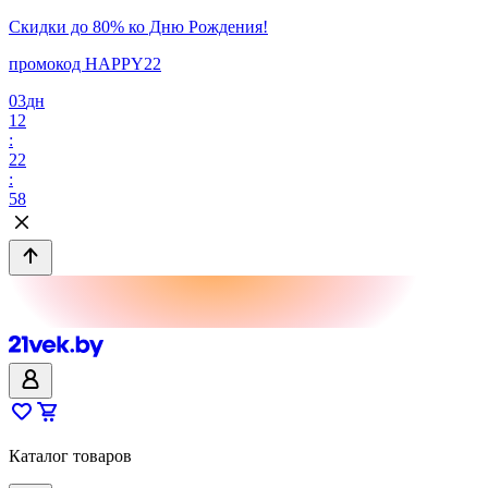
Скидки до 80% ко Дню Рождения!
промокод HAPPY22
03
дн
12
:
22
:
58
Каталог товаров