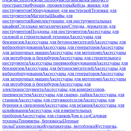
пространства
Фонари, прожекторы
Кейсы, ящики для
инструментов
Оборудование для мастерской
Тележки для
инструментов
Магниты
Шкафы для
инструментов
Комплектующие для инструментальных
шкафов
Стеллажи металлические
Стенды, держатели для
инструментов
Поддоны для инструментов
Аксессуары для
силовой и строительной техники
Аксессуары для
бензорезов
Аксессуары для бетоносмесителей
Аксессуары для
виброоборудования
Аксессуары для генераторов
Аксессуары
для затирочных машин
Аксессуары для мотопомп
Аксессуары
для мотобуров и бензобуров
Аксессуары для строительного
инструмента
Аксессуары пневмооборудования
Аксессуары для
бензорезов
Аксессуары для бетоносмесителей
Аксессуары для
виброоборудования
Аксессуары для генераторов
Аксессуары
для затирочных машин
Аксессуары для мотопомп
Аксессуары
для мотобуров и бензобуров
Аксессуары для
электроинструмента
Аксессуары для компрессоров,
пневмосистем
Аксессуары для сварки, пайки
Аксессуары для
станков
Аксессуары для стружкоотсосов
Аксессуары для
бурения и сверления
Аксессуары для резания
Аксессуары для
шлифования
Аксессуары для измерительных
приборов
Аксессуары для станков
Дом и сад
Садовая
техника
Триммеры, бензокосы
Цепные
пилы
Газонокосилки
Культиваторы, мотоблоки
Кусторезы,