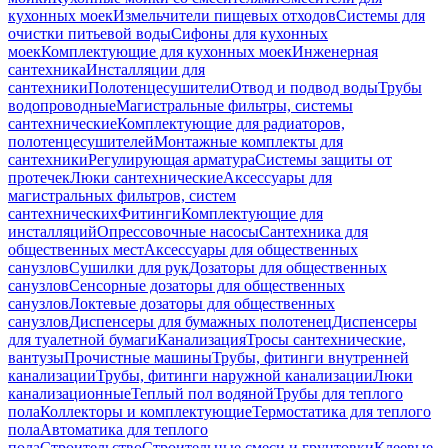
кухонных моек
Измельчители пищевых отходов
Системы для
очистки питьевой воды
Сифоны для кухонных
моек
Комплектующие для кухонных моек
Инженерная
сантехника
Инсталляции для
сантехники
Полотенцесушители
Отвод и подвод воды
Трубы
водопроводные
Магистральные фильтры, системы
сантехнические
Комплектующие для радиаторов,
полотенцесушителей
Монтажные комплекты для
сантехники
Регулирующая арматура
Системы защиты от
протечек
Люки сантехнические
Аксессуары для
магистральных фильтров, систем
сантехнических
Фитинги
Комплектующие для
инсталляций
Опрессовочные насосы
Сантехника для
общественных мест
Аксессуары для общественных
санузлов
Сушилки для рук
Дозаторы для общественных
санузлов
Сенсорные дозаторы для общественных
санузлов
Локтевые дозаторы для общественных
санузлов
Диспенсеры для бумажных полотенец
Диспенсеры
для туалетной бумаги
Канализация
Тросы сантехнические,
вантузы
Прочистные машины
Трубы, фитинги внутренней
канализации
Трубы, фитинги наружной канализации
Люки
канализационные
Теплый пол водяной
Трубы для теплого
пола
Коллекторы и комплектующие
Термостатика для теплого
пола
Автоматика для теплого
пола
Строительство
Строительные смеси и грунтовки
Клеевые