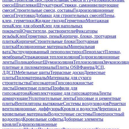
смеси
Шпатлевки
Штукатурки
Стяжки, самонивелирующие
смеси
Строительные смеси, составы
Гидроизоляционные
смеси
Грунтовки
Добавки для строительных смесей
Пены,
клеи, герметики
Жидкие гвозди
Герметики
Монтажная
пена
Клеи для обоев
Клеи для напольных
покрытий
Очистители, растворители
Фиксаторы
резьбы
Клеи
Герметики, пены
Кирпичи, блоки, тротуарная
плитка
Кирпичи
Строительные блоки
Тротуарная
плитка
Изоляционные материалы
Минеральная
вата
Экструдированный пенополистирол
Пенопласт
Пленки,
мембраны
Отражающая теплоизоляция
Гидроизоляционные
ленты
Поликарбонат
Шумоизоляция
Теплоизоляция
Звукоизоляц
плитные и пиломатериалы
Плиты OSB
Фанера
ДСП,
ЛДСП
Мебельные щиты
Террасные доски
Древесные
плиты
Пиломатериалы
Материалы для сухого
строительства
Гипсокартон
Гипсоволокнистые
листы
Цементные плиты
Профили для
гипсокартона
Комплектующие для гипсокартона
Ленты
армирующие
Уплотнительные ленты
Гипсовые и цементные
плиты
Вентиляторы вытяжные
Системы воздуховодов
Решетки
вентиляционные, диффузоры
Кровля и водосток
Черепица и
кровельные материалы
Водосточные системы
Поверхностный
водоотвод
Кровельные софиты
Доборные элементы
кровли
Гидроизоляционные