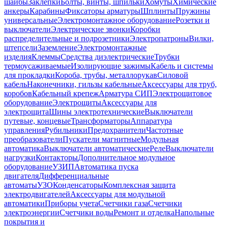
шайбы
Заклепки
Болты, винты, шпильки
Хомуты
Химические
анкеры
Карабины
Фиксаторы арматуры
Шплинты
Пружины
универсальные
Электромонтажное оборудование
Розетки и
выключатели
Электрические звонки
Коробки
распределительные и подрозетники
Электропатроны
Вилки,
штепсели
Заземление
Электромонтажные
изделия
Клеммы
Средства диэлектрические
Трубки
термоусаживаемые
Изолирующие зажимы
Кабель и системы
для прокладки
Короба, трубы, металлорукав
Силовой
кабель
Наконечники, гильзы кабельные
Аксессуары для труб,
коробов
Кабельный крепеж
Арматура СИП
Электрощитовое
оборудование
Электрощиты
Аксессуары для
электрощита
Шины электротехнические
Выключатели
путевые, концевые
Трансформаторы
Аппаратура
управления
Рубильники
Предохранители
Частотные
преобразователи
Пускатели магнитные
Модульная
автоматика
Выключатели автоматические
Реле
Выключатели
нагрузки
Контакторы
Дополнительное модульное
оборудование
УЗИП
Автоматика пуска
двигателя
Дифференциальные
автоматы
УЗО
Конденсаторы
Комплексная защита
электродвигателей
Аксессуары для модульной
автоматики
Приборы учета
Счетчики газа
Счетчики
электроэнергии
Счетчики воды
Ремонт и отделка
Напольные
покрытия и