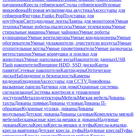
наушники
Кресла геймерские
Столы геймерские
Игровые
микрофоны
Игровая мультимедиа акустика
Аксессуары для
геймеров
Фигурки Funko Pop
Подставки для
ноутбуков
Светодиодные ленты
Лампы для мониторов
Умная
техника
Умные роботы-пылесосы
Умные телевизоры
Умные
стиральные машины
Умные чайники
Умные роботы
кулинарные
Умные вентиляторы
Умные кондиционеры
Умные
обогреватели
Умные увлажнители, очистители воздуха
Умные
отопительные котлы
Умные проветриватели
Умные радиочасы,
метеостанции
Умные кормушки и поилки для
животных
Умные напольные весы
Накопители данных
USB
Flash накопители
Внешние HDD, SSD диски
Карты
памяти
Сетевые накопители
Картридеры
Оптические
диски
Наблюдение и безопасность
Камеры
видеонаблюдения
Аксессуары для CCTV
Домофоны,
вызывные панели
Датчики для дома
Охранные системы,
сигнализации
Системы контроля и управления
доступом
Металлодетекторы
Мебель
Мягкая мебель
Диваны,
тахты
Диваны прямые
Диваны угловые
Диваны П-
образные
Кухонные уголки, диваны
Диваны
модульные
Детские диваны
Диваны садовые
Комплекты мягкой
мебели
Бескаркасные кресла-мешки и диваны
Надувные
диваны
Кресла
Кресла
Кресла-мешки и пуфы
Кресла-качалки,
кресла-маятники
Детские кресла, пуфы
Надувные кресла
Пуфы,
оттоманки
Кресла-кровати
Игровая мебель
Кресла