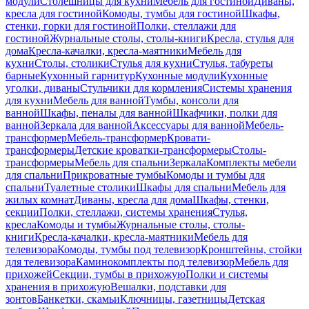
модули
Столешницы для кухни
Мебель для гостиной
Диваны,
кресла для гостиной
Комоды, тумбы для гостиной
Шкафы,
стенки, горки для гостиной
Полки, стеллажи для
гостиной
Журнальные столы, столы-книги
Кресла, стулья для
дома
Кресла-качалки, кресла-маятники
Мебель для
кухни
Столы, столики
Стулья для кухни
Стулья, табуреты
барные
Кухонный гарнитур
Кухонные модули
Кухонные
уголки, диваны
Стульчики для кормления
Системы хранения
для кухни
Мебель для ванной
Тумбы, консоли для
ванной
Шкафы, пеналы для ванной
Шкафчики, полки для
ванной
Зеркала для ванной
Аксессуары для ванной
Мебель-
трансформер
Мебель-трансформер
Кровати-
трансформеры
Детские кроватки-трансформеры
Столы-
трансформеры
Мебель для спальни
Зеркала
Комплекты мебели
для спальни
Прикроватные тумбы
Комоды и тумбы для
спальни
Туалетные столики
Шкафы для спальни
Мебель для
жилых комнат
Диваны, кресла для дома
Шкафы, стенки,
секции
Полки, стеллажи, системы хранения
Стулья,
кресла
Комоды и тумбы
Журнальные столы, столы-
книги
Кресла-качалки, кресла-маятники
Мебель для
телевизора
Комоды, тумбы под телевизор
Кронштейны, стойки
для телевизора
Каминокомплекты под телевизор
Мебель для
прихожей
Секции, тумбы в прихожую
Полки и системы
хранения в прихожую
Вешалки, подставки для
зонтов
Банкетки, скамьи
Ключницы, газетницы
Детская