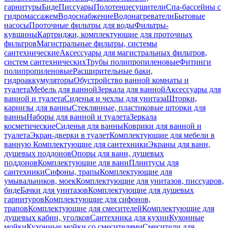
гарнитуры
Биде
Писсуары
Полотенцесушители
Спа-бассейны с
гидромассажем
Водоснабжение
Водонагреватели
Бытовые
насосы
Проточные фильтры для воды
Фильтры-
кувшины
Картриджи, комплектующие для проточных
фильтров
Магистральные фильтры, системы
сантехнические
Аксессуары для магистральных фильтров,
систем сантехнических
Трубы полипропиленовые
Фитинги
полипропиленовые
Расширительные баки,
гидроаккумуляторы
Обустройство ванной комнаты и
туалета
Мебель для ванной
Зеркала для ванной
Аксессуары для
ванной и туалета
Сиденья и чехлы для унитаза
Шторки,
карнизы для ванны
Стеклянные, пластиковые шторки для
ванны
Наборы для ванной и туалета
Зеркала
косметические
Сиденья для ванны
Коврики для ванной и
туалета
Экран-дверки в туалет
Комплектующие для мебели в
ванную
Комплектующие для сантехники
Экраны для ванн,
душевых поддонов
Опоры для ванн, душевых
поддонов
Комплектующие для ванн
Плинтусы для
сантехники
Сифоны, трапы
Комплектующие для
умывальников, моек
Комплектующие для унитазов, писсуаров,
биде
Бачки для унитазов
Комплектующие для душевых
гарнитуров
Комплектующие для сифонов,
трапов
Комплектующие для смесителей
Комплектующие для
душевых кабин, уголков
Сантехника для кухни
Кухонные
мойки
Кухонные мойки со смесителями
Смесители для