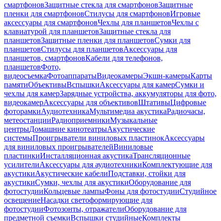
смартфонов
Защитные стекла для смартфонов
Защитные
пленки для смартфонов
Стилусы для смартфонов
Игровые
аксессуары для смартфонов
Чехлы для планшетов
Чехлы с
клавиатурой для планшетов
Защитные стекла для
планшетов
Защитные пленки для планшетов
Сумки для
планшетов
Стилусы для планшетов
Аксессуары для
планшетов, смартфонов
Кабели для телефонов,
планшетов
Фото,
видеосъемка
Фотоаппараты
Видеокамеры
Экшн-камеры
Карты
памяти
Объективы
Вспышки
Аксессуары для камер
Сумки и
чехлы для камер
Зарядные устройства, аккумуляторы для фото,
видеокамер
Аксессуары для объективов
Штативы
Цифровые
фоторамки
Аудиотехника
Мультимедиа акустика
Радиочасы,
метеостанции
Радиоприемники
Музыкальные
центры
Домашние кинотеатры
Акустические
системы
Проигрыватели виниловых пластинок
Аксессуары
для виниловых проигрывателей
Виниловые
пластинки
Инсталляционная акустика
Трансляционные
усилители
Аксессуары для аудиотехники
Комплектующие для
акустики
Акустические кабели
Подставки, стойки для
акустики
Сумки, чехлы для акустики
Оборудование для
фотостудии
Кольцевые лампы
Фоны для фотостудии
Студийное
освещение
Насадки светоформирующие для
фотостудии
Фотозонты, отражатели
Оборудование для
предметной съемки
Вспышки студийные
Комплекты