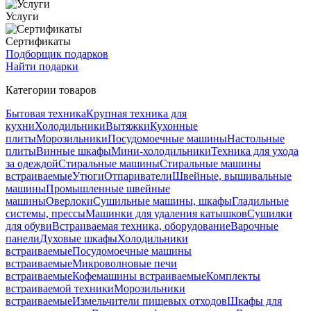
Услуги
Сертификаты
Подборщик подарков
Найти подарки
Категории товаров
Бытовая техника
Крупная техника для
кухни
Холодильники
Вытяжки
Кухонные
плиты
Морозильники
Посудомоечные машины
Настольные
плиты
Винные шкафы
Мини-холодильники
Техника для ухода
за одеждой
Стиральные машины
Стиральные машины
встраиваемые
Утюги
Отпариватели
Швейные, вышивальные
машины
Промышленные швейные
машины
Оверлоки
Сушильные машины, шкафы
Гладильные
системы, прессы
Машинки для удаления катышков
Сушилки
для обуви
Встраиваемая техника, оборудование
Варочные
панели
Духовые шкафы
Холодильники
встраиваемые
Посудомоечные машины
встраиваемые
Микроволновые печи
встраиваемые
Кофемашины встраиваемые
Комплекты
встраиваемой техники
Морозильники
встраиваемые
Измельчители пищевых отходов
Шкафы для