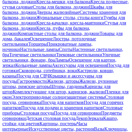
балкона, лоджии
Кресла-мешки для балкона
Кресла подвесные,
стулья садовые
Столы для балкона, лоджии
Шкафы для
балкона, лоджии
Дверцы жалюзийные
Системы хранения для
балкона, лоджии
Журнальные столы, столы-книги
Тумбы для
балкона, лоджии
Кресла-качалки, кресла-маятники
Стулья для
балкона, лоджии
Кресла, пуфы для балкона,
лоджии
Компактные столы для балкона, лоджии
Товары для
дома, бакалея
Освещение
Люстры, потолочные
светильники
Торшеры
Прикроватные лампы,
ночники
Настольные лампы
Споты
Настенные светильники,
бра
Точечные светильники
Трековые светильники
Уличные
светильники, фонари, бра
Лампы
Освещение для картин,
зеркал
Кольцевые лампы
Аксессуары для освещения
Посуда для
готовки
Сковороды, сотейники, воки
Кастрюли, ковши,
казаны
Посуда для СВЧ
Крышки и аксессуары для
посуды
Гастроемкости
Жалюзи, шторы
Жалюзи, рулонные
шторы, римские шторы
Шторы, гардины
Карнизы для
штор
Комплектующие для штор, карнизов, жалюзи
Пленки для
окон
Электроприводные солнцезащитные системы
Столовая
посуда, сервировка
Посуда для напитков
Посуда для горячих
напитков
Посуда для подачи и хранения напитков
Столовые
приборы
Столовая посуда
Посуда для сервировки
Предметы
сервировки
Детская столовая посуда
Декор
Зеркала
Кашпо,
стойки для цветов
Картины, постеры
Часы
интерьерные
Искусственные цветы, растения
Вазы
Ключницы,