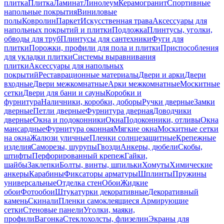
плитка
Плитка
Ламинат
Линолеум
Керамогранит
Спортивные
напольные покрытия
Виниловые
полы
Ковролин
Паркет
Искусственная трава
Аксессуары для
напольных покрытий и плитки
Подложка
Плинтусы, уголки,
обводы для труб
Плинтусы для сантехники
Фуги для
плитки
Порожки, профили для пола и плитки
Приспособления
для укладки плитки
Системы выравнивания
плитки
Аксессуары для напольных
покрытий
Реставрационные материалы
Двери и арки
Двери
входные
Двери межкомнатные
Арки межкомнатные
Москитные
сетки
Двери для бани и сауны
Коробки и
фурнитура
Наличники, коробки, доборы
Ручки дверные
Замки
дверные
Петли дверные
Фурнитура дверная
Доводчики
дверные
Окна и подоконники
Окна
Подоконники, отливы
Окна
мансардные
Фурнитура оконная
Мягкие окна
Москитные сетки
на окна
Жалюзи уличные
Пленки солнцезащитные
Крепежные
изделия
Саморезы, шурупы
Гвозди
Анкеры, дюбели
Скобы,
штифты
Перфорированный крепеж
Гайки,
шайбы
Заклепки
Болты, винты, шпильки
Хомуты
Химические
анкеры
Карабины
Фиксаторы арматуры
Шплинты
Пружины
универсальные
Отделка стен
Обои
Жидкие
обои
Фотообои
Штукатурки декоративные
Декоративный
камень
Скинали
Пленки самоклеящиеся
Армирующие
сетки
Стеновые панели
Уголки, маяки,
профили
Вагонка
Стеклохолсты, флизелин
Экраны для