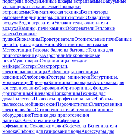
подогрева посуды
Винные шкафы встраиваемые
Вакуумные
упаковщики встраиваемые
Пароварки
встраиваемые
Климатическая техника
Вентиляторы
бытовые
Кондиционеры, сплит-системы
Охладители
воздуха
Водонагреватели
Увлажнители, очистители
воздуха
Камины, печи-камины
Обогреватели
Тепловые
завесы
Тепловые
пушки
Биокамины
Проветриватели
Отопительные печи
Банные
печи
Порталы для каминов
Вентиляторы вытяжные
Метеостанции
Газовые баллоны бытовые
Техника для
приготовления еды
Аэрогрили
Микроволновые
печи
Мультиварки
Сэндвичницы, хот-дог
мейкеры
Тостеры
Электрогрили,
электрошашлычницы
Вафельницы, орешницы,
кексницы
Хлебопечки
Ростеры, мини-печи
Йогуртницы,
мороженицы
Фризеры
Блинницы
Пароварки
Автоклавы для
консервирования
Сыроварни
Фритюрницы, фондю-
фритюрницы
Яйцеварки
Попкорницы
Техника для
дома
Пылесосы
Пылесосы профессиональные
Роботы-
пылесосы, мойщики окон
Пароочистители
Электровеники,
электрошвабры
Стеклоочистители
Стерилизационное
оборудование
Техника для приготовления
напитков
Электрочайники
Кофеварки,
кофемашины
Соковыжималки
Кофемолки
Вспениватели
молока
Сифоны для газирования воды
Аксессуары для