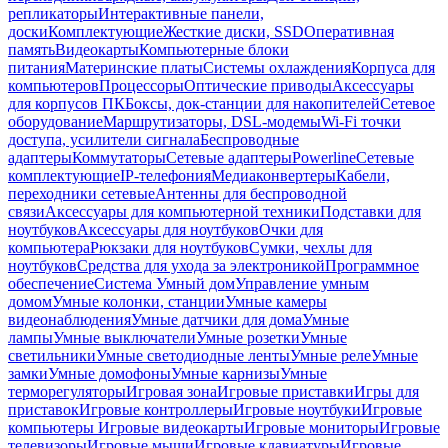
репликаторы
Интерактивные панели,
доски
Комплектующие
Жесткие диски, SSD
Оперативная
память
Видеокарты
Компьютерные блоки
питания
Материнские платы
Системы охлаждения
Корпуса для
компьютеров
Процессоры
Оптические приводы
Аксессуары
для корпусов ПК
Боксы, док-станции для накопителей
Сетевое
оборудование
Маршрутизаторы, DSL-модемы
Wi-Fi точки
доступа, усилители сигнала
Беспроводные
адаптеры
Коммутаторы
Сетевые адаптеры
Powerline
Сетевые
комплектующие
IP-телефония
Медиаконвертеры
Кабели,
переходники сетевые
Антенны для беспроводной
связи
Аксессуары для компьютерной техники
Подставки для
ноутбуков
Аксессуары для ноутбуков
Очки для
компьютера
Рюкзаки для ноутбуков
Сумки, чехлы для
ноутбуков
Средства для ухода за электроникой
Программное
обеспечение
Система Умный дом
Управление умным
домом
Умные колонки, станции
Умные камеры
видеонаблюдения
Умные датчики для дома
Умные
лампы
Умные выключатели
Умные розетки
Умные
светильники
Умные светодиодные ленты
Умные реле
Умные
замки
Умные домофоны
Умные карнизы
Умные
терморегуляторы
Игровая зона
Игровые приставки
Игры для
приставок
Игровые контроллеры
Игровые ноутбуки
Игровые
компьютеры
Игровые видеокарты
Игровые мониторы
Игровые
телевизоры
Игровые мыши
Игровые клавиатуры
Игровые