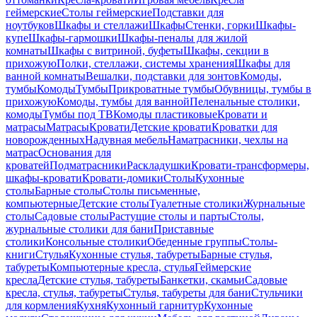
геймерские
Столы геймерские
Подставки для
ноутбуков
Шкафы и стеллажи
Шкафы
Стенки, горки
Шкафы-
купе
Шкафы-гармошки
Шкафы-пеналы для жилой
комнаты
Шкафы с витриной, буфеты
Шкафы, секции в
прихожую
Полки, стеллажи, системы хранения
Шкафы для
ванной комнаты
Вешалки, подставки для зонтов
Комоды,
тумбы
Комоды
Тумбы
Прикроватные тумбы
Обувницы, тумбы в
прихожую
Комоды, тумбы для ванной
Пеленальные столики,
комоды
Тумбы под ТВ
Комоды пластиковые
Кровати и
матрасы
Матрасы
Кровати
Детские кровати
Кроватки для
новорожденных
Надувная мебель
Наматрасники, чехлы на
матрас
Основания для
кроватей
Подматрасники
Раскладушки
Кровати-трансформеры,
шкафы-кровати
Кровати-домики
Столы
Кухонные
столы
Барные столы
Столы письменные,
компьютерные
Детские столы
Туалетные столики
Журнальные
столы
Садовые столы
Растущие столы и парты
Столы,
журнальные столики для бани
Приставные
столики
Консольные столики
Обеденные группы
Столы-
книги
Стулья
Кухонные стулья, табуреты
Барные стулья,
табуреты
Компьютерные кресла, стулья
Геймерские
кресла
Детские стулья, табуреты
Банкетки, скамьи
Садовые
кресла, стулья, табуреты
Стулья, табуреты для бани
Стульчики
для кормления
Кухня
Кухонный гарнитур
Кухонные