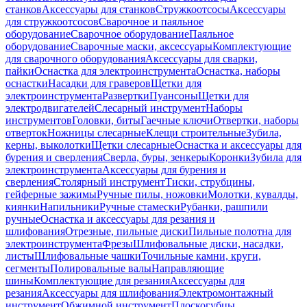
станков
Аксессуары для станков
Стружкоотсосы
Аксессуары
для стружкоотсосов
Сварочное и паяльное
оборудование
Сварочное оборудование
Паяльное
оборудование
Сварочные маски, аксессуары
Комплектующие
для сварочного оборудования
Аксессуары для сварки,
пайки
Оснастка для электроинструмента
Оснастка, наборы
оснастки
Насадки для граверов
Щетки для
электроинструмента
Развертки
Пуансоны
Щетки для
электродвигателей
Слесарный инструмент
Наборы
инструментов
Головки, биты
Гаечные ключи
Отвертки, наборы
отверток
Ножницы слесарные
Клещи строительные
Зубила,
керны, выколотки
Щетки слесарные
Оснастка и аксессуары для
бурения и сверления
Сверла, буры, зенкеры
Коронки
Зубила для
электроинструмента
Аксессуары для бурения и
сверления
Столярный инструмент
Тиски, струбцины,
гейферные зажимы
Ручные пилы, ножовки
Молотки, кувалды,
киянки
Напильники
Ручные стамески
Рубанки, рашпили
ручные
Оснастка и аксессуары для резания и
шлифования
Отрезные, пильные диски
Пильные полотна для
электроинструмента
Фрезы
Шлифовальные диски, насадки,
листы
Шлифовальные чашки
Точильные камни, круги,
сегменты
Полировальные валы
Направляющие
шины
Комплектующие для резания
Аксессуары для
резания
Аксессуары для шлифования
Электромонтажный
инструмент
Обжимной инструмент
Плоскогубцы,