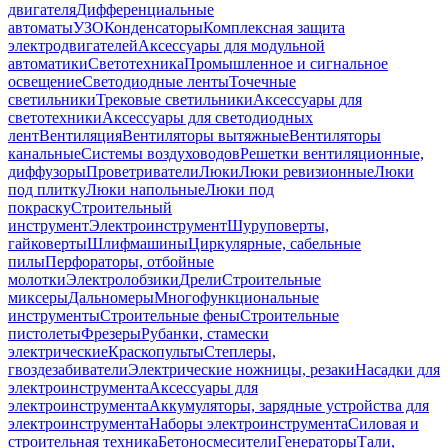
двигателя
Дифференциальные
автоматы
УЗО
Конденсаторы
Комплексная защита
электродвигателей
Аксессуары для модульной
автоматики
Светотехника
Промышленное и сигнальное
освещение
Светодиодные ленты
Точечные
светильники
Трековые светильники
Аксессуары для
светотехники
Аксессуары для светодиодных
лент
Вентиляция
Вентиляторы вытяжные
Вентиляторы
канальные
Системы воздуховодов
Решетки вентиляционные,
диффузоры
Проветриватели
Люки
Люки ревизионные
Люки
под плитку
Люки напольные
Люки под
покраску
Строительный
инструмент
Электроинструмент
Шуруповерты,
гайковерты
Шлифмашины
Циркулярные, сабельные
пилы
Перфораторы, отбойные
молотки
Электролобзики
Дрели
Строительные
миксеры
Дальномеры
Многофункциональные
инструменты
Строительные фены
Строительные
пистолеты
Фрезеры
Рубанки, стамески
электрические
Краскопульты
Степлеры,
гвоздезабиватели
Электрические ножницы, резаки
Насадки для
электроинструмента
Аксессуары для
электроинструмента
Аккумуляторы, зарядные устройства для
электроинструмента
Наборы электроинструмента
Силовая и
строительная техника
Бетоносмесители
Генераторы
Тали,