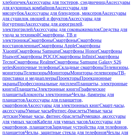
хлебопечек
Аксессуары для тостеров, сэндвичниц
Аксессуары
для кухонных комбайнов
Аксессуары для
мясорубок
Аксессуары для блендеров, миксеров
Аксессуары
для сушилок овощей и фруктов
Аксессуары для
йогуртниц
Аксессуары для аэрогрилей,
электрогрилей
Аксессуары для соковыжималок
Средства для
ухода за техникой
Смартфоны, ТВ и
электроника
Смартфоны
Смартфоны
Смартфоны
восстановленные
Смартфоны Apple
Смартфоны
Xiaomi
Смартфоны Samsung
Смартфоны Honor
Смартфоны
Huawei
Смартфоны POCO
Смартфоны Infinix
Смартфоны
Tecno
Смартфоны Realme
Смартфоны Samsung Galaxy S26
series
Кнопочные телефоны
Складные смартфоны
Телевизоры,
мониторы
Телевизоры
Мониторы
Мониторы-телевизоры
ТВ-
приставки и медиаплееры
Проекторы
Проекционные
экраны
Профессиональные дисплеи
Планшеты, электронные
книги
Планшеты
Электронные книги
Графические
планшеты
Блокноты электронные
Чехлы, бамперы для
планшетов
Аксессуары для планшетов,
смартфонов
Аксессуары для электронных книг
Смарт-часы,
аксессуары
Умные часы
Фитнес-браслеты
Умные часы
детские
Умные часы, фитнес-браслеты
Ремешки, аксессуары
для умных часов
Кабели для умных часов
Аксессуары для
смартфонов, планшетов
Зарядные устройства для телефонов,
планшетов
Чехлы, защитные стекла для телефонов
Чехлы для