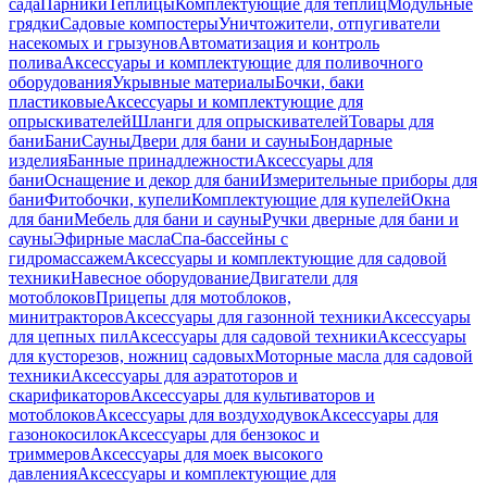
сада
Парники
Теплицы
Комплектующие для теплиц
Модульные
грядки
Садовые компостеры
Уничтожители, отпугиватели
насекомых и грызунов
Автоматизация и контроль
полива
Аксессуары и комплектующие для поливочного
оборудования
Укрывные материалы
Бочки, баки
пластиковые
Аксессуары и комплектующие для
опрыскивателей
Шланги для опрыскивателей
Товары для
бани
Бани
Сауны
Двери для бани и сауны
Бондарные
изделия
Банные принадлежности
Аксессуары для
бани
Оснащение и декор для бани
Измерительные приборы для
бани
Фитобочки, купели
Комплектующие для купелей
Окна
для бани
Мебель для бани и сауны
Ручки дверные для бани и
сауны
Эфирные масла
Спа-бассейны с
гидромассажем
Аксессуары и комплектующие для садовой
техники
Навесное оборудование
Двигатели для
мотоблоков
Прицепы для мотоблоков,
минитракторов
Аксессуары для газонной техники
Аксессуары
для цепных пил
Аксессуары для садовой техники
Аксессуары
для кусторезов, ножниц садовых
Моторные масла для садовой
техники
Аксессуары для аэратоторов и
скарификаторов
Аксессуары для культиваторов и
мотоблоков
Аксессуары для воздуходувок
Аксессуары для
газонокосилок
Аксессуары для бензокос и
триммеров
Аксессуары для моек высокого
давления
Аксессуары и комплектующие для