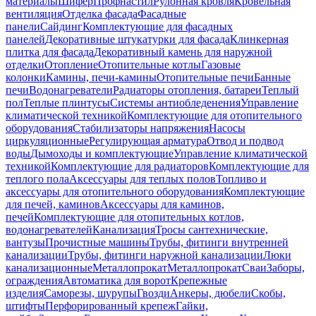
материалы
Шифер
Профнастил
Рулонная кровля
Кровельная
вентиляция
Отделка фасада
Фасадные
панели
Сайдинг
Комплектующие для фасадных
панелей
Декоративные штукатурки для фасада
Клинкерная
плитка для фасада
Декоративный камень для наружной
отделки
Отопление
Отопительные котлы
Газовые
колонки
Камины, печи-камины
Отопительные печи
Банные
печи
Водонагреватели
Радиаторы отопления, батареи
Теплый
пол
Теплые плинтусы
Системы антиобледенения
Управление
климатической техникой
Комплектующие для отопительного
оборудования
Стабилизаторы напряжения
Насосы
циркуляционные
Регулирующая арматура
Отвод и подвод
воды
Дымоходы и комплектующие
Управление климатической
техникой
Комплектующие для радиаторов
Комплектующие для
теплого пола
Аксессуары для теплых полов
Топливо и
аксессуары для отопительного оборудования
Комплектующие
для печей, каминов
Аксессуары для каминов,
печей
Комплектующие для отопительных котлов,
водонагревателей
Канализация
Тросы сантехнические,
вантузы
Прочистные машины
Трубы, фитинги внутренней
канализации
Трубы, фитинги наружной канализации
Люки
канализационные
Металлопрокат
Металлопрокат
Сваи
Заборы,
ограждения
Автоматика для ворот
Крепежные
изделия
Саморезы, шурупы
Гвозди
Анкеры, дюбели
Скобы,
штифты
Перфорированный крепеж
Гайки,