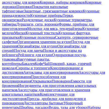
аксессуары для ковров
Коврики, наборы ковриков
Ковровые
дорожки
Циновки
Покрытия напольные
тафтинговые
Защитные, грязезащитные коврики
Кухонные
принадлежности
Кухонные приборы
Терки,
овощерезки
Разделочные доски
Кухонные термометры,
таймеры
Дуршлаги, сита, воронки
Формы, приборы для
приготовления
Молотки для мяса, тендерайзеры
Кухонные
мелочи
Миски
Кухонный текстиль
Кухонные фартуки,
прихватки
Кухонные полотенца
Скатерти, сервировочные
салфетки
Организация хранения на кухне
Посуда для
хранения
Органайзеры для кухни
Органайзеры для
специй
Посуда для ланча
Полки и аксессуары на
рейлинги
Рейлинги для кухни
Одноразовая посуда,
упаковка
Вакуумные пакеты,
контейнеры
Бакалея
Кофе
Чай
Цикорий, какао, горячий
шоколад
Сиропы и топпинги
Консервирование и
дистилляция
Автоклавы для консервирования
Аксессуары для
консервирования
Приспособления для
консервирования
Открывалки
Пивоварни
Емкости для
брожения
Ингредиенты для приготовления алкогольных
напитков
Аксессуары для приготовления и хранения
алкогольных напитков
Комплектующие для
дистилляторов
Прессы, дробилки для виноделия и
пивоварения
Дистилляторы бытовые
Уборочный
инвентарь
Швабры, насадки
Ведра, тазы для уборки
Наборы