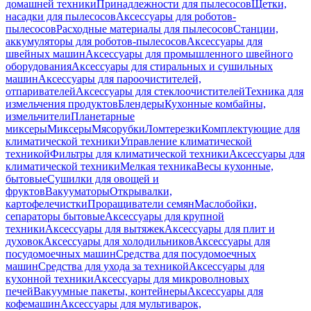
домашней техники
Принадлежности для пылесосов
Щетки,
насадки для пылесосов
Аксессуары для роботов-
пылесосов
Расходные материалы для пылесосов
Станции,
аккумуляторы для роботов-пылесосов
Аксессуары для
швейных машин
Аксессуары для промышленного швейного
оборудования
Аксессуары для стиральных и сушильных
машин
Аксессуары для пароочистителей,
отпаривателей
Аксессуары для стеклоочистителей
Техника для
измельчения продуктов
Блендеры
Кухонные комбайны,
измельчители
Планетарные
миксеры
Миксеры
Мясорубки
Ломтерезки
Комплектующие для
климатической техники
Управление климатической
техникой
Фильтры для климатической техники
Аксессуары для
климатической техники
Мелкая техника
Весы кухонные,
бытовые
Сушилки для овощей и
фруктов
Вакууматоры
Открывалки,
картофелечистки
Проращиватели семян
Маслобойки,
сепараторы бытовые
Аксессуары для крупной
техники
Аксессуары для вытяжек
Аксессуары для плит и
духовок
Аксессуары для холодильников
Аксессуары для
посудомоечных машин
Средства для посудомоечных
машин
Средства для ухода за техникой
Аксессуары для
кухонной техники
Аксессуары для микроволновых
печей
Вакуумные пакеты, контейнеры
Аксессуары для
кофемашин
Аксессуары для мультиварок,