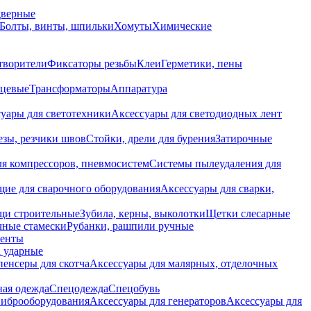
дверные
Болты, винты, шпильки
Хомуты
Химические
творители
Фиксаторы резьбы
Клеи
Герметики, пены
нцевые
Трансформаторы
Аппаратура
уары для светотехники
Аксессуары для светодиодных лент
езы, резчики швов
Стойки, дрели для бурения
Затирочные
ля компрессоров, пневмосистем
Системы пылеудаления для
ие для сварочного оборудования
Аксессуары для сварки,
щи строительные
Зубила, керны, выколотки
Щетки слесарные
чные стамески
Рубанки, рашпили ручные
енты
 ударные
енсеры для скотча
Аксессуары для малярных, отделочных
ная одежда
Спецодежда
Спецобувь
виброоборудования
Аксессуары для генераторов
Аксессуары для