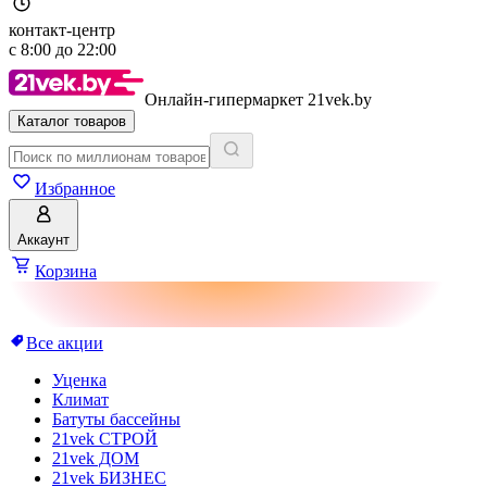
контакт-центр
с
8:00
до
22:00
Онлайн-гипермаркет 21vek.by
Каталог товаров
Избранное
Аккаунт
Корзина
Все акции
Уценка
Климат
Батуты бассейны
21vek СТРОЙ
21vek ДОМ
21vek БИЗНЕС