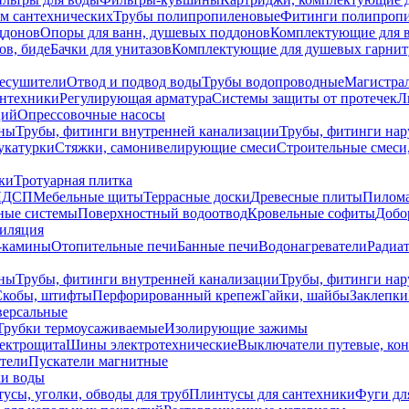
ем сантехнических
Трубы полипропиленовые
Фитинги полипроп
ддонов
Опоры для ванн, душевых поддонов
Комплектующие для 
ов, биде
Бачки для унитазов
Комплектующие для душевых гарнит
есушители
Отвод и подвод воды
Трубы водопроводные
Магистрал
антехники
Регулирующая арматура
Системы защиты от протечек
Л
ций
Опрессовочные насосы
ны
Трубы, фитинги внутренней канализации
Трубы, фитинги на
катурки
Стяжки, самонивелирующие смеси
Строительные смеси,
ки
Тротуарная плитка
ЛДСП
Мебельные щиты
Террасные доски
Древесные плиты
Пилом
ные системы
Поверхностный водоотвод
Кровельные софиты
Добо
тиляция
-камины
Отопительные печи
Банные печи
Водонагреватели
Радиат
ны
Трубы, фитинги внутренней канализации
Трубы, фитинги на
Скобы, штифты
Перфорированный крепеж
Гайки, шайбы
Заклепки
ерсальные
Трубки термоусаживаемые
Изолирующие зажимы
лектрощита
Шины электротехнические
Выключатели путевые, ко
атели
Пускатели магнитные
ки воды
усы, уголки, обводы для труб
Плинтусы для сантехники
Фуги дл