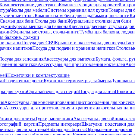
Комплектующие для стульев
Комплектующие для кроватей и кро
итура
Чехлы для мебели
Системы хранения для кухни
Товары для 
, уличные столы
Комплекты мебели для сада
Гамаки, шезлонги
Ка
Скамьи для бани
Столы для бани
Журнальные столики для бани
лоджии
Кресла-мешки для балкона
Кресла подвесные, стулья садо
оджии
Журнальные столы, столы-книги
Тумбы для балкона, лодж
я балкона, лоджии
ши, казаны
Посуда для СВЧ
Крышки и аксессуары для посуды
Гаст
орячих напитков
Посуда для подачи и хранения напитков
Столовы
Посуда для запекания
Аксессуары для выпечки
Бумага, фольга, р
хранения напитков
Аксессуары для приготовления коктейлей
Аксе
ожей
Ножеточки и комплектующие
ки
Разделочные доски
Кухонные термометры, таймеры
Дуршлаги, 
ры для кухни
Органайзеры для специй
Посуда для ланча
Полки и 
ия
Аксессуары для консервирования
Приспособления для консер
ков
Аксессуары для приготовления и хранения алкогольных напи
йники для плиты
Турки, молочники
Аксессуары для чайников, э
отографий, картин
Предметы интерьера
Шкатулки, подставки дл
етики для лица и тела
Наборы для бритья
Оформление подарков
льтры для воды
Фильтры-кувшины
Картриджи, комплектующие д