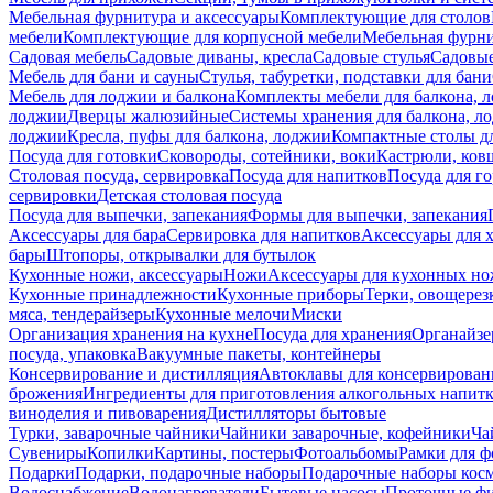
Мебельная фурнитура и аксессуары
Комплектующие для столов
мебели
Комплектующие для корпусной мебели
Мебельная фурн
Садовая мебель
Садовые диваны, кресла
Садовые стулья
Садовые
Мебель для бани и сауны
Стулья, табуретки, подставки для бани
Мебель для лоджии и балкона
Комплекты мебели для балкона, 
лоджии
Дверцы жалюзийные
Системы хранения для балкона, л
лоджии
Кресла, пуфы для балкона, лоджии
Компактные столы дл
Посуда для готовки
Сковороды, сотейники, воки
Кастрюли, ков
Столовая посуда, сервировка
Посуда для напитков
Посуда для г
сервировки
Детская столовая посуда
Посуда для выпечки, запекания
Формы для выпечки, запекания
Аксессуары для бара
Сервировка для напитков
Аксессуары для 
бары
Штопоры, открывалки для бутылок
Кухонные ножи, аксессуары
Ножи
Аксессуары для кухонных н
Кухонные принадлежности
Кухонные приборы
Терки, овощерез
мяса, тендерайзеры
Кухонные мелочи
Миски
Организация хранения на кухне
Посуда для хранения
Органайзе
посуда, упаковка
Вакуумные пакеты, контейнеры
Консервирование и дистилляция
Автоклавы для консервирован
брожения
Ингредиенты для приготовления алкогольных напит
виноделия и пивоварения
Дистилляторы бытовые
Турки, заварочные чайники
Чайники заварочные, кофейники
Ча
Сувениры
Копилки
Картины, постеры
Фотоальбомы
Рамки для ф
Подарки
Подарки, подарочные наборы
Подарочные наборы косм
Водоснабжение
Водонагреватели
Бытовые насосы
Проточные фи