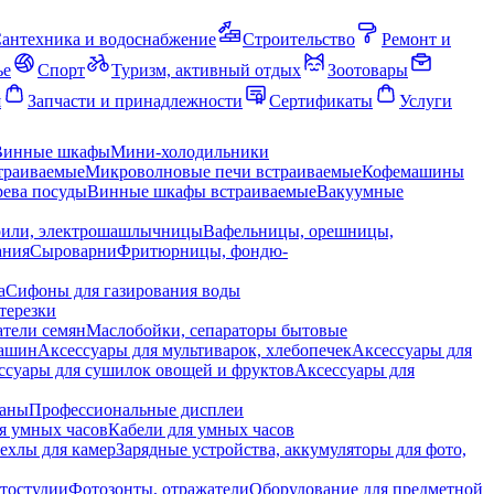
антехника и водоснабжение
Строительство
Ремонт и
ье
Спорт
Туризм, активный отдых
Зоотовары
я
Запчасти и принадлежности
Сертификаты
Услуги
Винные шкафы
Мини-холодильники
траиваемые
Микроволновые печи встраиваемые
Кофемашины
ева посуды
Винные шкафы встраиваемые
Вакуумные
рили, электрошашлычницы
Вафельницы, орешницы,
ания
Сыроварни
Фритюрницы, фондю-
а
Сифоны для газирования воды
терезки
тели семян
Маслобойки, сепараторы бытовые
машин
Аксессуары для мультиварок, хлебопечек
Аксессуары для
ссуары для сушилок овощей и фруктов
Аксессуары для
раны
Профессиональные дисплеи
я умных часов
Кабели для умных часов
ехлы для камер
Зарядные устройства, аккумуляторы для фото,
тостудии
Фотозонты, отражатели
Оборудование для предметной