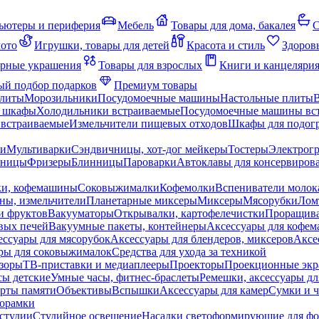
ьютеры и периферия
Мебель
Товары для дома, бакалея
С
мото
Игрушки, товары для детей
Красота и стиль
Здоров
рные украшения
Товары для взрослых
Книги и канцеляри
й подбор подарков
Премиум товары
плиты
Морозильники
Посудомоечные машины
Настольные плиты
 шкафы
Холодильники встраиваемые
Посудомоечные машины вс
встраиваемые
Измельчители пищевых отходов
Шкафы для подогр
чи
Мультиварки
Сэндвичницы, хот-дог мейкеры
Тостеры
Электрог
еницы
Фризеры
Блинницы
Пароварки
Автоклавы для консервиров
ки, кофемашины
Соковыжималки
Кофемолки
Вспениватели молок
ны, измельчители
Планетарные миксеры
Миксеры
Мясорубки
Лом
и фруктов
Вакууматоры
Открывалки, картофелечистки
Проращива
вых печей
Вакуумные пакеты, контейнеры
Аксессуары для кофе
ессуары для мясорубок
Аксессуары для блендеров, миксеров
Аксе
ры для соковыжималок
Средства для ухода за техникой
зоры
ТВ-приставки и медиаплееры
Проекторы
Проекционные эк
сы детские
Умные часы, фитнес-браслеты
Ремешки, аксессуары дл
рты памяти
Объективы
Вспышки
Аксессуары для камер
Сумки и ч
орамки
студии
Студийное освещение
Насадки светоформирующие для фо