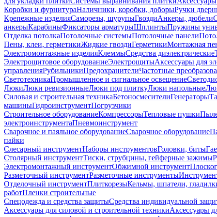
для укладки плитки
Системы выравнивания плитки
Аксессуары
Коробки и фурнитура
Наличники, коробки, доборы
Ручки дверн
Крепежные изделия
Саморезы, шурупы
Гвозди
Анкеры, дюбели
анкеры
Карабины
Фиксаторы арматуры
Шплинты
Пружины унив
Отделка потолка
Потолочные системы
Потолочные панели
Пото
Пены, клеи, герметики
Жидкие гвозди
Герметики
Монтажная пе
Электромонтажные изделия
Клеммы
Средства диэлектрические
Электрощитовое оборудование
Электрощиты
Аксессуары для э
управления
Рубильники
Предохранители
Частотные преобразов
Светотехника
Промышленное и сигнальное освещение
Светоди
Люки
Люки ревизионные
Люки под плитку
Люки напольные
Люк
Силовая и строительная техника
Бетоносмесители
Генераторы
Та
машины
Гидроинструмент
Погрузчики
Строительное оборудование
Компрессоры
Тепловые пушки
Пыле
электроинструмента
Пневмоинструмент
Сварочное и паяльное оборудование
Сварочное оборудование
П
пайки
Слесарный инструмент
Наборы инструментов
Головки, биты
Га
Столярный инструмент
Тиски, струбцины, гейферные зажимы
Р
Электромонтажный инструмент
Обжимной инструмент
Плоског
Разметочный инструмент
Разметочные инструменты
Инструмент
Отделочный инструмент
Плиткорезы
Кельмы, шпатели, гладилк
работ
Пленки строительные
Спецодежда и средства защиты
Средства индивидуальной защ
Аксессуары для силовой и строительной техники
Аксессуары дл