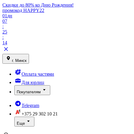
Скидки до 80% ко Дню Рождения!
промокод HAPPY22
01
дн
07
:
25
:
14
г. Минск
Оплата частями
Для юрлиц
Покупателям
Telegram
+375 29
302 10 21
Еще