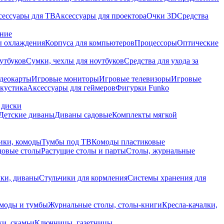
сессуары для ТВ
Аксессуары для проектора
Очки 3D
Средства
ание
 охлаждения
Корпуса для компьютеров
Процессоры
Оптические
утбуков
Сумки, чехлы для ноутбуков
Средства для ухода за
деокарты
Игровые мониторы
Игровые телевизоры
Игровые
акустика
Аксессуары для геймеров
Фигурки Funko
 диски
Детские диваны
Диваны садовые
Комплекты мягкой
ики, комоды
Тумбы под ТВ
Комоды пластиковые
довые столы
Растущие столы и парты
Столы, журнальные
ки, диваны
Стульчики для кормления
Системы хранения для
моды и тумбы
Журнальные столы, столы-книги
Кресла-качалки,
ки, скамьи
Ключницы, газетницы