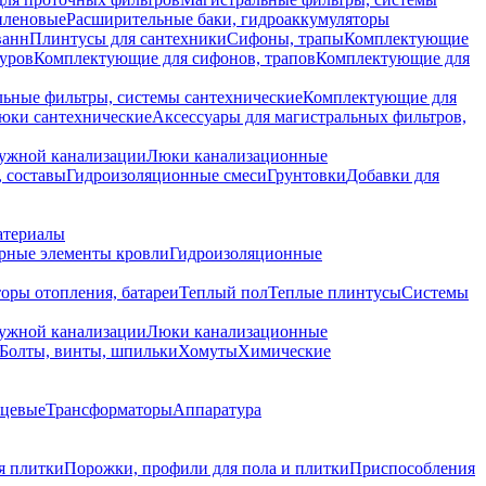
иленовые
Расширительные баки, гидроаккумуляторы
ванн
Плинтусы для сантехники
Сифоны, трапы
Комплектующие
уров
Комплектующие для сифонов, трапов
Комплектующие для
ьные фильтры, системы сантехнические
Комплектующие для
юки сантехнические
Аксессуары для магистральных фильтров,
ружной канализации
Люки канализационные
 составы
Гидроизоляционные смеси
Грунтовки
Добавки для
атериалы
рные элементы кровли
Гидроизоляционные
оры отопления, батареи
Теплый пол
Теплые плинтусы
Системы
ружной канализации
Люки канализационные
Болты, винты, шпильки
Хомуты
Химические
нцевые
Трансформаторы
Аппаратура
я плитки
Порожки, профили для пола и плитки
Приспособления