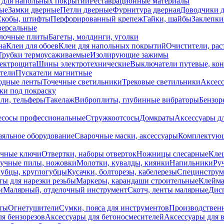
 для напольных покрытий
Реставрационные материалы
ые
Замки дверные
Петли дверные
Фурнитура дверная
Доводчики 
Скобы, штифты
Перфорированный крепеж
Гайки, шайбы
Заклепки
ерсальные
лочные плиты
Багеты, молдинги, уголки
на
Клеи для обоев
Клеи для напольных покрытий
Очистители, рас
Трубки термоусаживаемые
Изолирующие зажимы
лектрощита
Шины электротехнические
Выключатели путевые, ко
атели
Пускатели магнитные
одные ленты
Точечные светильники
Трековые светильники
Аксесс
и под покраску
ли, тельферы
Такелаж
Виброплиты, глубинные вибраторы
Бензор
сосы профессиональные
Стружкоотсосы
Домкраты
Аксессуары д
аяльное оборудование
Сварочные маски, аксессуары
Комплектующ
ечные ключи
Отвертки, наборы отверток
Ножницы слесарные
Кле
учные пилы, ножовки
Молотки, кувалды, киянки
Напильники
Ру
убцы, круглогубцы
Кусачки, болторезы, кабелерезы
Специнструм
ы для нарезки резьбы
Маркеры, карандаши строительные
Клейма
и
Малярный, отделочный инструмент
Скотч, ленты малярные
Дисп
иты
Огнетушители
Сумки, пояса для инструментов
Производствен
я бензорезов
Аксессуары для бетоносмесителей
Аксессуары для 