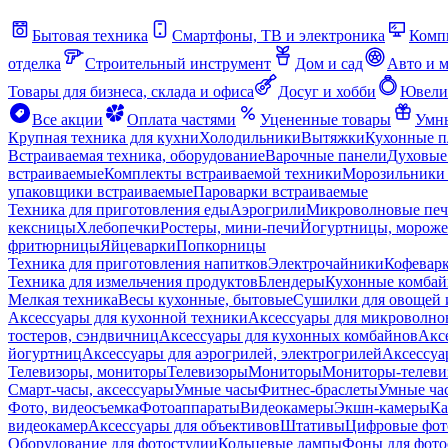
Бытовая техника
Смартфоны, ТВ и электроника
Комп
отделка
Строительный инструмент
Дом и сад
Авто и 
Товары для бизнеса, склада и офиса
Досуг и хобби
Ювели
Все акции
Оплата частями
Уцененные товары
Умны
Крупная техника для кухни
Холодильники
Вытяжки
Кухонные 
Встраиваемая техника, оборудование
Варочные панели
Духовые
встраиваемые
Комплекты встраиваемой техники
Морозильники 
упаковщики встраиваемые
Пароварки встраиваемые
Техника для приготовления еды
Аэрогрили
Микроволновые пе
кексницы
Хлебопечки
Ростеры, мини-печи
Йогуртницы, морож
фритюрницы
Яйцеварки
Попкорницы
Техника для приготовления напитков
Электрочайники
Кофевар
Техника для измельчения продуктов
Блендеры
Кухонные комбай
Мелкая техника
Весы кухонные, бытовые
Сушилки для овощей 
Аксессуары для кухонной техники
Аксессуары для микроволно
тостеров, сэндвичниц
Аксессуары для кухонных комбайнов
Акс
йогуртниц
Аксессуары для аэрогрилей, электрогрилей
Аксессуа
Телевизоры, мониторы
Телевизоры
Мониторы
Мониторы-телеви
Смарт-часы, аксессуары
Умные часы
Фитнес-браслеты
Умные ча
Фото, видеосъемка
Фотоаппараты
Видеокамеры
Экшн-камеры
Ка
видеокамер
Аксессуары для объективов
Штативы
Цифровые фот
Оборудование для фотостудии
Кольцевые лампы
Фоны для фото