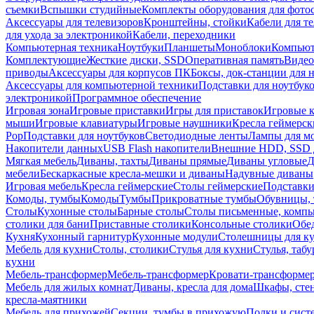
съемки
Вспышки студийные
Комплекты оборудования для фото
Аксессуары для телевизоров
Кронштейны, стойки
Кабели для т
для ухода за электроникой
Кабели, переходники
Компьютерная техника
Ноутбуки
Планшеты
Моноблоки
Компью
Комплектующие
Жесткие диски, SSD
Оперативная память
Видео
приводы
Аксессуары для корпусов ПК
Боксы, док-станции для 
Аксессуары для компьютерной техники
Подставки для ноутбук
электроникой
Программное обеспечение
Игровая зона
Игровые приставки
Игры для приставок
Игровые 
мыши
Игровые клавиатуры
Игровые наушники
Кресла геймерск
Pop
Подставки для ноутбуков
Светодиодные ленты
Лампы для м
Накопители данных
USB Flash накопители
Внешние HDD, SSD 
Мягкая мебель
Диваны, тахты
Диваны прямые
Диваны угловые
Д
мебели
Бескаркасные кресла-мешки и диваны
Надувные диваны
Игровая мебель
Кресла геймерские
Столы геймерские
Подставки
Комоды, тумбы
Комоды
Тумбы
Прикроватные тумбы
Обувницы, 
Столы
Кухонные столы
Барные столы
Столы письменные, комп
столики для бани
Приставные столики
Консольные столики
Обе
Кухня
Кухонный гарнитур
Кухонные модули
Столешницы для к
Мебель для кухни
Столы, столики
Стулья для кухни
Стулья, таб
кухни
Мебель-трансформер
Мебель-трансформер
Кровати-трансформе
Мебель для жилых комнат
Диваны, кресла для дома
Шкафы, стен
кресла-маятники
Мебель для прихожей
Секции, тумбы в прихожую
Полки и сист