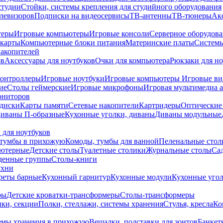
студии
Стойки, системы крепления для студийного оборудования
елевизоров
Подписки на видеосервисы
ТВ-антенны
ТВ-тюнеры
Ак
теры
Игровые компьютеры
Игровые консоли
Серверное оборудов
карты
Компьютерные блоки питания
Материнские платы
Системы
накопителей
ов
Аксессуары для ноутбуков
Очки для компьютера
Рюкзаки для но
контроллеры
Игровые ноутбуки
Игровые компьютеры
Игровые ви
ие
Столы геймерские
Игровые микрофоны
Игровая мультимедиа 
ониторов
диски
Карты памяти
Сетевые накопители
Картридеры
Оптические
иваны П-образные
Кухонные уголки, диваны
Диваны модульные
 для ноутбуков
тумбы в прихожую
Комоды, тумбы для ванной
Пеленальные стол
ьютерные
Детские столы
Туалетные столики
Журнальные столы
Са
денные группы
Столы-книги
ухни
уреты барные
Кухонный гарнитур
Кухонные модули
Кухонные угол
ры
Детские кроватки-трансформеры
Столы-трансформеры
ки, секции
Полки, стеллажи, системы хранения
Стулья, кресла
Ко
емы хранения в прихожую
Вешалки, подставки для зонтов
Банкет