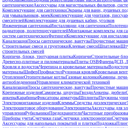
сантехнические
Аксессуары для магистральных фильтров, сист
Комплектующие для сантехники
Экраны для ванн, душевых по
для умывальников, моек
Комплектующие для унитазов, писсуар
смесителей
Комплектующие для душевых кабин, уголков
Инженерная сантехника
Инсталляции для сантехники
Полотенц
радиаторов, полотенцесушителей
Монтажные комплекты для с
систем сантехнических
Фитинги
Комплектующие для инсталля
Канализация
Тросы сантехнические, вантузы
Прочистные маши
Строительные смеси и грунтовки
Клеевые смеси
Шпатлевки
Шту
строительных смесей
Кирпичи, блоки, тротуарная плитка
Кирпичи
Строительные бло
Древесно-плитные и пиломатериалы
Плиты OSB
Фанера
ДСП, 
Кровля и водосток
Черепица и кровельные материалы
Водосточ
материалы
Шифер
Профнастил
Рулонная кровля
Кровельная вен
Отопление
Отопительные котлы
Газовые колонки
Камины, печи
антиобледенения
Управление климатической техникой
Канализация
Тросы сантехнические, вантузы
Прочистные маши
Крепежные изделия
Саморезы, шурупы
Гвозди
Анкеры, дюбели
анкеры
Карабины
Фиксаторы арматуры
Шплинты
Пружины унив
Электромонтажные изделия
Клеммы
Средства диэлектрические
Электрощитовое оборудование
Электрощиты
Аксессуары для э
управления
Рубильники
Предохранители
Частотные преобразов
Приборы учета
Счетчики газа
Счетчики электроэнергии
Счетчи
Аксессуары для напольных покрытий и плитки
Подложка
Плинт