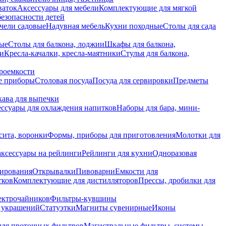
ваток
Аксессуары для мебели
Комплектующие для мягкой
безопасности детей
чели садовые
Надувная мебель
Кухни походные
Столы для сада
вые
Столы для балкона, лоджии
Шкафы для балкона,
ии
Кресла-качалки, кресла-маятники
Стулья для балкона,
роемкости
е приборы
Столовая посуда
Посуда для сервировки
Предметы
укава для выпечки
ссуары для охлаждения напитков
Наборы для бара, мини-
сита, воронки
Формы, приборы для приготовления
Молотки для
аксессуары на рейлинги
Рейлинги для кухни
Одноразовая
вирования
Открывалки
Пивоварни
Емкости для
тков
Комплектующие для дистилляторов
Прессы, дробилки для
лектрочайников
Фильтры-кувшины
я украшений
Статуэтки
Магниты сувенирные
Иконы
ля проточных фильтров
Магистральные фильтры, системы