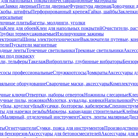
 для напольных покрытий
Реставрационные материалы
ые
Замки дверные
Петли дверные
Фурнитура дверная
Доводчики 
Скобы, штифты
Перфорированный крепеж
Гайки, шайбы
Заклепки
ерсальные
лочные плиты
Багеты, молдинги, уголки
на
Клеи для обоев
Клеи для напольных покрытий
Очистители, рас
Трубки термоусаживаемые
Изолирующие зажимы
лектрощита
Шины электротехнические
Выключатели путевые, ко
атели
Пускатели магнитные
одные ленты
Точечные светильники
Трековые светильники
Аксесс
и под покраску
ли, тельферы
Такелаж
Виброплиты, глубинные вибраторы
Бензор
сосы профессиональные
Стружкоотсосы
Домкраты
Аксессуары д
аяльное оборудование
Сварочные маски, аксессуары
Комплектующ
ечные ключи
Отвертки, наборы отверток
Ножницы слесарные
Кле
учные пилы, ножовки
Молотки, кувалды, киянки
Напильники
Ру
убцы, круглогубцы
Кусачки, болторезы, кабелерезы
Специнструм
ы для нарезки резьбы
Маркеры, карандаши строительные
Клейма
и
Малярный, отделочный инструмент
Скотч, ленты малярные
Дисп
иты
Огнетушители
Сумки, пояса для инструментов
Производствен
я бензорезов
Аксессуары для бетоносмесителей
Аксессуары для 