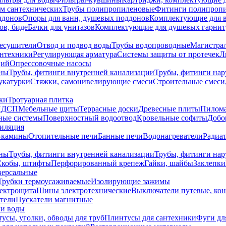
ем сантехнических
Трубы полипропиленовые
Фитинги полипроп
ддонов
Опоры для ванн, душевых поддонов
Комплектующие для 
ов, биде
Бачки для унитазов
Комплектующие для душевых гарнит
есушители
Отвод и подвод воды
Трубы водопроводные
Магистрал
антехники
Регулирующая арматура
Системы защиты от протечек
Л
ций
Опрессовочные насосы
ны
Трубы, фитинги внутренней канализации
Трубы, фитинги на
катурки
Стяжки, самонивелирующие смеси
Строительные смеси,
ки
Тротуарная плитка
ЛДСП
Мебельные щиты
Террасные доски
Древесные плиты
Пилом
ные системы
Поверхностный водоотвод
Кровельные софиты
Добо
тиляция
-камины
Отопительные печи
Банные печи
Водонагреватели
Радиат
ны
Трубы, фитинги внутренней канализации
Трубы, фитинги на
Скобы, штифты
Перфорированный крепеж
Гайки, шайбы
Заклепки
ерсальные
Трубки термоусаживаемые
Изолирующие зажимы
лектрощита
Шины электротехнические
Выключатели путевые, ко
атели
Пускатели магнитные
ки воды
усы, уголки, обводы для труб
Плинтусы для сантехники
Фуги дл