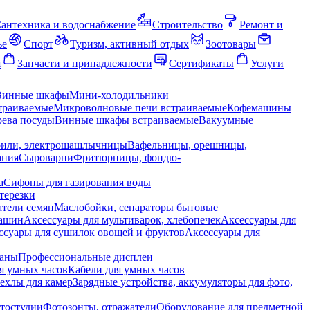
антехника и водоснабжение
Строительство
Ремонт и
ье
Спорт
Туризм, активный отдых
Зоотовары
я
Запчасти и принадлежности
Сертификаты
Услуги
Винные шкафы
Мини-холодильники
траиваемые
Микроволновые печи встраиваемые
Кофемашины
ева посуды
Винные шкафы встраиваемые
Вакуумные
рили, электрошашлычницы
Вафельницы, орешницы,
ания
Сыроварни
Фритюрницы, фондю-
а
Сифоны для газирования воды
терезки
тели семян
Маслобойки, сепараторы бытовые
машин
Аксессуары для мультиварок, хлебопечек
Аксессуары для
ссуары для сушилок овощей и фруктов
Аксессуары для
раны
Профессиональные дисплеи
я умных часов
Кабели для умных часов
ехлы для камер
Зарядные устройства, аккумуляторы для фото,
тостудии
Фотозонты, отражатели
Оборудование для предметной