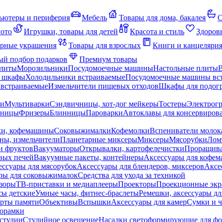
ьютеры и периферия
Мебель
Товары для дома, бакалея
С
мото
Игрушки, товары для детей
Красота и стиль
Здоров
рные украшения
Товары для взрослых
Книги и канцеляри
й подбор подарков
Премиум товары
плиты
Морозильники
Посудомоечные машины
Настольные плиты
 шкафы
Холодильники встраиваемые
Посудомоечные машины вс
встраиваемые
Измельчители пищевых отходов
Шкафы для подогр
чи
Мультиварки
Сэндвичницы, хот-дог мейкеры
Тостеры
Электрог
еницы
Фризеры
Блинницы
Пароварки
Автоклавы для консервиров
ки, кофемашины
Соковыжималки
Кофемолки
Вспениватели молок
ны, измельчители
Планетарные миксеры
Миксеры
Мясорубки
Лом
и фруктов
Вакууматоры
Открывалки, картофелечистки
Проращива
вых печей
Вакуумные пакеты, контейнеры
Аксессуары для кофе
ессуары для мясорубок
Аксессуары для блендеров, миксеров
Аксе
ры для соковыжималок
Средства для ухода за техникой
зоры
ТВ-приставки и медиаплееры
Проекторы
Проекционные эк
сы детские
Умные часы, фитнес-браслеты
Ремешки, аксессуары дл
рты памяти
Объективы
Вспышки
Аксессуары для камер
Сумки и ч
орамки
студии
Студийное освещение
Насадки светоформирующие для фо