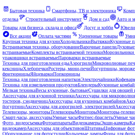
Бытовая техника
Смартфоны, ТВ и электроника
Комп
отделка
Строительный инструмент
Дом и сад
Авто и 
Товары для бизнеса, склада и офиса
Досуг и хобби
Ювели
Все акции
Оплата частями
Уцененные товары
Умны
Крупная техника для кухни
Холодильники
Вытяжки
Кухонные 
Встраиваемая техника, оборудование
Варочные панели
Духовые
встраиваемые
Комплекты встраиваемой техники
Морозильники 
упаковщики встраиваемые
Пароварки встраиваемые
Техника для приготовления еды
Аэрогрили
Микроволновые пе
кексницы
Хлебопечки
Ростеры, мини-печи
Йогуртницы, морож
фритюрницы
Яйцеварки
Попкорницы
Техника для приготовления напитков
Электрочайники
Кофевар
Техника для измельчения продуктов
Блендеры
Кухонные комбай
Мелкая техника
Весы кухонные, бытовые
Сушилки для овощей 
Аксессуары для кухонной техники
Аксессуары для микроволно
тостеров, сэндвичниц
Аксессуары для кухонных комбайнов
Акс
йогуртниц
Аксессуары для аэрогрилей, электрогрилей
Аксессуа
Телевизоры, мониторы
Телевизоры
Мониторы
Мониторы-телеви
Смарт-часы, аксессуары
Умные часы
Фитнес-браслеты
Умные ча
Фото, видеосъемка
Фотоаппараты
Видеокамеры
Экшн-камеры
Ка
видеокамер
Аксессуары для объективов
Штативы
Цифровые фот
Оборудование для фотостудии
Кольцевые лампы
Фоны для фото