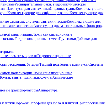
иленовые
Расширительные баки, гидроаккумуляторы
ванн
Плинтусы для сантехники
Сифоны, трапы
Комплектующие
уров
Комплектующие для сифонов, трапов
Комплектующие для
ьные фильтры, системы сантехнические
Комплектующие для
юки сантехнические
Аксессуары для магистральных фильтров,
ружной канализации
Люки канализационные
 составы
Гидроизоляционные смеси
Грунтовки
Добавки для
атериалы
рные элементы кровли
Гидроизоляционные
оры отопления, батареи
Теплый пол
Теплые плинтусы
Системы
ружной канализации
Люки канализационные
Болты, винты, шпильки
Хомуты
Химические
нцевые
Трансформаторы
Аппаратура
я плитки
Порожки, профили для пола и плитки
Приспособления