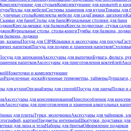
Комплектующие для стульев
Комплектующие для кроватей и кро
итура
Чехлы для мебели
Системы хранения для кухни
Товары для 
, уличные столы
Комплекты мебели для сада
Гамаки, шезлонги
Ка
Скамьи для бани
Столы для бани
Журнальные столики для бани
лоджии
Кресла-мешки для балкона
Кресла подвесные, стулья садо
оджии
Журнальные столы, столы-книги
Тумбы для балкона, лодж
я балкона, лоджии
ши, казаны
Посуда для СВЧ
Крышки и аксессуары для посуды
Гаст
орячих напитков
Посуда для подачи и хранения напитков
Столовы
Посуда для запекания
Аксессуары для выпечки
Бумага, фольга, р
хранения напитков
Аксессуары для приготовления коктейлей
Аксе
ожей
Ножеточки и комплектующие
ки
Разделочные доски
Кухонные термометры, таймеры
Дуршлаги, 
ры для кухни
Органайзеры для специй
Посуда для ланча
Полки и 
ия
Аксессуары для консервирования
Приспособления для консер
ков
Аксессуары для приготовления и хранения алкогольных напи
йники для плиты
Турки, молочники
Аксессуары для чайников, э
отографий, картин
Предметы интерьера
Шкатулки, подставки дл
етики для лица и тела
Наборы для бритья
Оформление подарков
льтры для воды
Фильтры-кувшины
Картриджи, комплектующие д