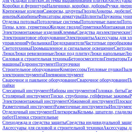
для укладки плитки
Системы выравнивания плитки
Аксессуары
Коробки и фурнитура
Наличники, коробки, доборы
Ручки дверн
Крепежные изделия
Саморезы, шурупы
Гвозди
Анкеры, дюбели
анкеры
Карабины
Фиксаторы арматуры
Шплинты
Пружины унив
Отделка потолка
Потолочные системы
Потолочные панели
Пото
Пены, клеи, герметики
Жидкие гвозди
Герметики
Монтажная пе
Электромонтажные изделия
Клеммы
Средства диэлектрические
Электрощитовое оборудование
Электрощиты
Аксессуары для э
управления
Рубильники
Предохранители
Частотные преобразов
Светотехника
Промышленное и сигнальное освещение
Светоди
Люки
Люки ревизионные
Люки под плитку
Люки напольные
Люк
Силовая и строительная техника
Бетоносмесители
Генераторы
Та
машины
Гидроинструмент
Погрузчики
Строительное оборудование
Компрессоры
Тепловые пушки
Пыле
электроинструмента
Пневмоинструмент
Сварочное и паяльное оборудование
Сварочное оборудование
П
пайки
Слесарный инструмент
Наборы инструментов
Головки, биты
Га
Столярный инструмент
Тиски, струбцины, гейферные зажимы
Р
Электромонтажный инструмент
Обжимной инструмент
Плоског
Разметочный инструмент
Разметочные инструменты
Инструмент
Отделочный инструмент
Плиткорезы
Кельмы, шпатели, гладилк
работ
Пленки строительные
Спецодежда и средства защиты
Средства индивидуальной защ
Аксессуары для силовой и строительной техники
Аксессуары дл