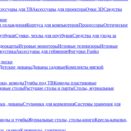
сессуары для ТВ
Аксессуары для проектора
Очки 3D
Средства
ание
 охлаждения
Корпуса для компьютеров
Процессоры
Оптические
утбуков
Сумки, чехлы для ноутбуков
Средства для ухода за
деокарты
Игровые мониторы
Игровые телевизоры
Игровые
акустика
Аксессуары для геймеров
Фигурки Funko
 диски
Детские диваны
Диваны садовые
Комплекты мягкой
ики, комоды
Тумбы под ТВ
Комоды пластиковые
довые столы
Растущие столы и парты
Столы, журнальные
ки, диваны
Стульчики для кормления
Системы хранения для
моды и тумбы
Журнальные столы, столы-книги
Кресла-качалки,
ки, скамьи
Ключницы, газетницы