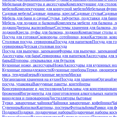
Мебельная фурнитура и аксессуары
Комплектующие для столов
мебели
Комплектующие для корпусной мебели
Мебельная фурн
Садовая мебель
Садовые диваны, кресла
Садовые стулья
Садовые
Мебель для бани и сауны
Стулья, табуретки, подставки для бани
Мебель для лоджии и балкона
Комплекты мебели для балкона, 
лоджии
Дверцы жалюзийные
Системы хранения для балкона, л
лоджии
Кресла, пуфы для балкона, лоджии
Компактные столы дл
Посуда для готовки
Сковороды, сотейники, воки
Кастрюли, ков
Столовая посуда, сервировка
Посуда для напитков
Посуда для г
сервировки
Детская столовая посуда
Посуда для выпечки, запекания
Формы для выпечки, запекания
Аксессуары для бара
Сервировка для напитков
Аксессуары для 
бары
Штопоры, открывалки для бутылок
Кухонные ножи, аксессуары
Ножи
Аксессуары для кухонных н
Кухонные принадлежности
Кухонные приборы
Терки, овощерез
мяса, тендерайзеры
Кухонные мелочи
Миски
Организация хранения на кухне
Посуда для хранения
Органайзе
посуда, упаковка
Вакуумные пакеты, контейнеры
Консервирование и дистилляция
Автоклавы для консервирован
брожения
Ингредиенты для приготовления алкогольных напит
виноделия и пивоварения
Дистилляторы бытовые
Турки, заварочные чайники
Чайники заварочные, кофейники
Ча
Сувениры
Копилки
Картины, постеры
Фотоальбомы
Рамки для ф
Подарки
Подарки, подарочные наборы
Подарочные наборы косм
Водоснабжение
Водонагреватели
Бытовые насосы
Проточные фи