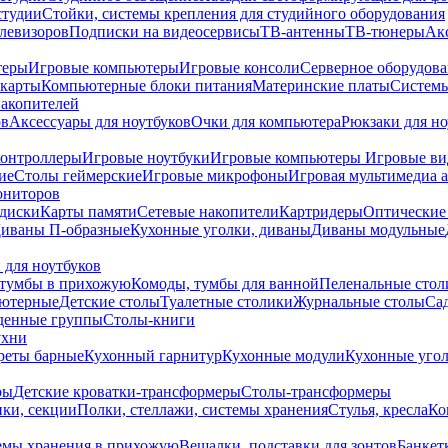
студии
Стойки, системы крепления для студийного оборудования
елевизоров
Подписки на видеосервисы
ТВ-антенны
ТВ-тюнеры
Ак
теры
Игровые компьютеры
Игровые консоли
Серверное оборудов
карты
Компьютерные блоки питания
Материнские платы
Системы
накопителей
ов
Аксессуары для ноутбуков
Очки для компьютера
Рюкзаки для но
контроллеры
Игровые ноутбуки
Игровые компьютеры
Игровые ви
ие
Столы геймерские
Игровые микрофоны
Игровая мультимедиа 
ониторов
диски
Карты памяти
Сетевые накопители
Картридеры
Оптические
иваны П-образные
Кухонные уголки, диваны
Диваны модульные
 для ноутбуков
тумбы в прихожую
Комоды, тумбы для ванной
Пеленальные стол
ьютерные
Детские столы
Туалетные столики
Журнальные столы
Са
денные группы
Столы-книги
ухни
уреты барные
Кухонный гарнитур
Кухонные модули
Кухонные угол
ры
Детские кроватки-трансформеры
Столы-трансформеры
ки, секции
Полки, стеллажи, системы хранения
Стулья, кресла
Ко
емы хранения в прихожую
Вешалки, подставки для зонтов
Банкет