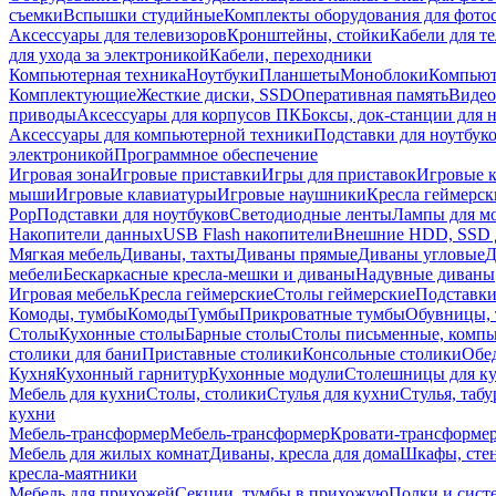
съемки
Вспышки студийные
Комплекты оборудования для фото
Аксессуары для телевизоров
Кронштейны, стойки
Кабели для т
для ухода за электроникой
Кабели, переходники
Компьютерная техника
Ноутбуки
Планшеты
Моноблоки
Компью
Комплектующие
Жесткие диски, SSD
Оперативная память
Видео
приводы
Аксессуары для корпусов ПК
Боксы, док-станции для 
Аксессуары для компьютерной техники
Подставки для ноутбук
электроникой
Программное обеспечение
Игровая зона
Игровые приставки
Игры для приставок
Игровые 
мыши
Игровые клавиатуры
Игровые наушники
Кресла геймерск
Pop
Подставки для ноутбуков
Светодиодные ленты
Лампы для м
Накопители данных
USB Flash накопители
Внешние HDD, SSD 
Мягкая мебель
Диваны, тахты
Диваны прямые
Диваны угловые
Д
мебели
Бескаркасные кресла-мешки и диваны
Надувные диваны
Игровая мебель
Кресла геймерские
Столы геймерские
Подставки
Комоды, тумбы
Комоды
Тумбы
Прикроватные тумбы
Обувницы, 
Столы
Кухонные столы
Барные столы
Столы письменные, комп
столики для бани
Приставные столики
Консольные столики
Обе
Кухня
Кухонный гарнитур
Кухонные модули
Столешницы для к
Мебель для кухни
Столы, столики
Стулья для кухни
Стулья, таб
кухни
Мебель-трансформер
Мебель-трансформер
Кровати-трансформе
Мебель для жилых комнат
Диваны, кресла для дома
Шкафы, стен
кресла-маятники
Мебель для прихожей
Секции, тумбы в прихожую
Полки и сист