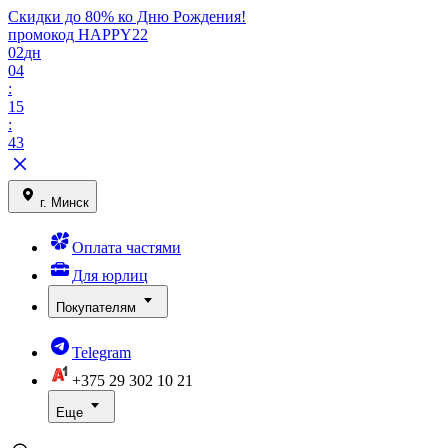
Скидки до 80% ко Дню Рождения!
промокод HAPPY22
02
дн
04
:
15
:
43
г. Минск
Оплата частями
Для юрлиц
Покупателям
Telegram
+375 29
302 10 21
Еще