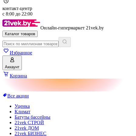
контакт-центр
с
8:00
до
22:00
Онлайн-гипермаркет 21vek.by
Каталог товаров
Избранное
Аккаунт
Корзина
Все акции
Уценка
Климат
Батуты бассейны
21vek СТРОЙ
21vek ДОМ
21vek БИЗНЕС