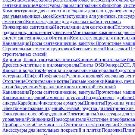
сантехнические
Аксессуары для магистральных фильтров, сист
Комплектующие для сантехники
Экраны для ванн, душевых по
для умывальников, моек
Комплектующие для унитазов, писсуар
смесителей
Комплектующие для душевых кабин, уголков
Инженерная сантехника
Инсталляции для сантехники
Полотенц
радиаторов, полотенцесушителей
Монтажные комплекты для с
систем сантехнических
Фитинги
Комплектующие для инсталля
Канализация
Тросы сантехнические, вантузы
Прочистные маши
Строительные смеси и грунтовки
Клеевые смеси
Шпатлевки
Шту
строительных смесей
Кирпичи, блоки, тротуарная плитка
Кирпичи
Строительные бло
Древесно-плитные и пиломатериалы
Плиты OSB
Фанера
ДСП, 
Кровля и водосток
Черепица и кровельные материалы
Водосточ
материалы
Шифер
Профнастил
Рулонная кровля
Кровельная вен
Отопление
Отопительные котлы
Газовые колонки
Камины, печи
антиобледенения
Управление климатической техникой
Канализация
Тросы сантехнические, вантузы
Прочистные маши
Крепежные изделия
Саморезы, шурупы
Гвозди
Анкеры, дюбели
анкеры
Карабины
Фиксаторы арматуры
Шплинты
Пружины унив
Электромонтажные изделия
Клеммы
Средства диэлектрические
Электрощитовое оборудование
Электрощиты
Аксессуары для э
управления
Рубильники
Предохранители
Частотные преобразов
Приборы учета
Счетчики газа
Счетчики электроэнергии
Счетчи
Аксессуары для напольных покрытий и плитки
Подложка
Плинт