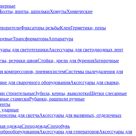
дверные
Болты, винты, шпильки
Хомуты
Химические
творители
Фиксаторы резьбы
Клеи
Герметики, пены
нцевые
Трансформаторы
Аппаратура
уары для светотехники
Аксессуары для светодиодных лент
езы, резчики швов
Стойки, дрели для бурения
Затирочные
ля компрессоров, пневмосистем
Системы пылеудаления для
ие для сварочного оборудования
Аксессуары для сварки,
щи строительные
Зубила, керны, выколотки
Щетки слесарные
чные стамески
Рубанки, рашпили ручные
енты
 ударные
енсеры для скотча
Аксессуары для малярных, отделочных
ная одежда
Спецодежда
Спецобувь
виброоборудования
Аксессуары для генераторов
Аксессуары для