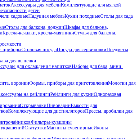
ваток
Аксессуары для мебели
Комплектующие для мягкой
безопасности детей
чели садовые
Надувная мебель
Кухни походные
Столы для сада
вые
Столы для балкона, лоджии
Шкафы для балкона,
ии
Кресла-качалки, кресла-маятники
Стулья для балкона,
роемкости
е приборы
Столовая посуда
Посуда для сервировки
Предметы
укава для выпечки
ссуары для охлаждения напитков
Наборы для бара, мини-
сита, воронки
Формы, приборы для приготовления
Молотки для
аксессуары на рейлинги
Рейлинги для кухни
Одноразовая
вирования
Открывалки
Пивоварни
Емкости для
тков
Комплектующие для дистилляторов
Прессы, дробилки для
лектрочайников
Фильтры-кувшины
я украшений
Статуэтки
Магниты сувенирные
Иконы
ля проточных фильтров
Магистральные фильтры, системы