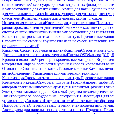
сантехнические
Аксессуары для магистральных фильтров, сист
Комплектующие для сантехники
Экраны для ванн, душевых по
для умывальников, моек
Комплектующие для унитазов, писсуар
смесителей
Комплектующие для душевых кабин, уголков
Инженерная сантехника
Инсталляции для сантехники
Полотенц
радиаторов, полотенцесушителей
Монтажные комплекты для с
систем сантехнических
Фитинги
Комплектующие для инсталля
Канализация
Тросы сантехнические, вантузы
Прочистные маши
Строительные смеси и грунтовки
Клеевые смеси
Шпатлевки
Шту
строительных смесей
Кирпичи, блоки, тротуарная плитка
Кирпичи
Строительные бло
Древесно-плитные и пиломатериалы
Плиты OSB
Фанера
ДСП, 
Кровля и водосток
Черепица и кровельные материалы
Водосточ
материалы
Шифер
Профнастил
Рулонная кровля
Кровельная вен
Отопление
Отопительные котлы
Газовые колонки
Камины, печи
антиобледенения
Управление климатической техникой
Канализация
Тросы сантехнические, вантузы
Прочистные маши
Крепежные изделия
Саморезы, шурупы
Гвозди
Анкеры, дюбели
анкеры
Карабины
Фиксаторы арматуры
Шплинты
Пружины унив
Электромонтажные изделия
Клеммы
Средства диэлектрические
Электрощитовое оборудование
Электрощиты
Аксессуары для э
управления
Рубильники
Предохранители
Частотные преобразов
Приборы учета
Счетчики газа
Счетчики электроэнергии
Счетчи
Аксессуары для напольных покрытий и плитки
Подложка
Плинт