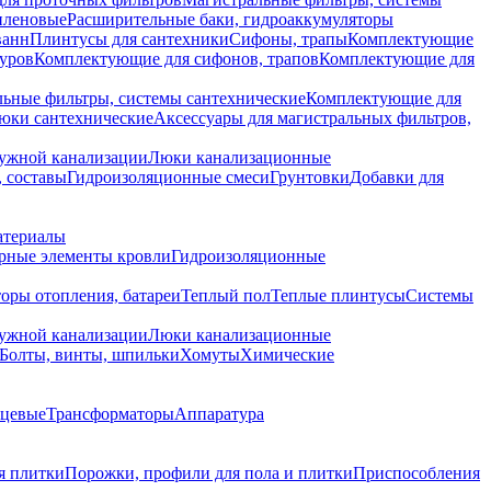
иленовые
Расширительные баки, гидроаккумуляторы
ванн
Плинтусы для сантехники
Сифоны, трапы
Комплектующие
уров
Комплектующие для сифонов, трапов
Комплектующие для
ьные фильтры, системы сантехнические
Комплектующие для
юки сантехнические
Аксессуары для магистральных фильтров,
ружной канализации
Люки канализационные
 составы
Гидроизоляционные смеси
Грунтовки
Добавки для
атериалы
рные элементы кровли
Гидроизоляционные
оры отопления, батареи
Теплый пол
Теплые плинтусы
Системы
ружной канализации
Люки канализационные
Болты, винты, шпильки
Хомуты
Химические
нцевые
Трансформаторы
Аппаратура
я плитки
Порожки, профили для пола и плитки
Приспособления