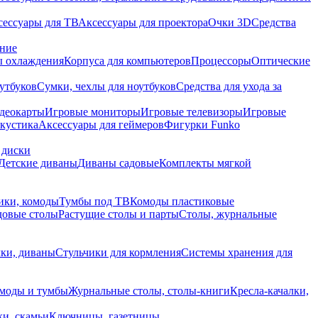
сессуары для ТВ
Аксессуары для проектора
Очки 3D
Средства
ание
 охлаждения
Корпуса для компьютеров
Процессоры
Оптические
утбуков
Сумки, чехлы для ноутбуков
Средства для ухода за
деокарты
Игровые мониторы
Игровые телевизоры
Игровые
акустика
Аксессуары для геймеров
Фигурки Funko
 диски
Детские диваны
Диваны садовые
Комплекты мягкой
ики, комоды
Тумбы под ТВ
Комоды пластиковые
довые столы
Растущие столы и парты
Столы, журнальные
ки, диваны
Стульчики для кормления
Системы хранения для
моды и тумбы
Журнальные столы, столы-книги
Кресла-качалки,
ки, скамьи
Ключницы, газетницы