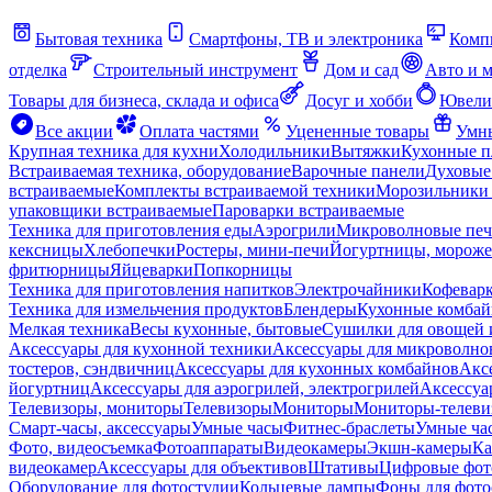
Бытовая техника
Смартфоны, ТВ и электроника
Комп
отделка
Строительный инструмент
Дом и сад
Авто и 
Товары для бизнеса, склада и офиса
Досуг и хобби
Ювели
Все акции
Оплата частями
Уцененные товары
Умны
Крупная техника для кухни
Холодильники
Вытяжки
Кухонные 
Встраиваемая техника, оборудование
Варочные панели
Духовые
встраиваемые
Комплекты встраиваемой техники
Морозильники 
упаковщики встраиваемые
Пароварки встраиваемые
Техника для приготовления еды
Аэрогрили
Микроволновые пе
кексницы
Хлебопечки
Ростеры, мини-печи
Йогуртницы, морож
фритюрницы
Яйцеварки
Попкорницы
Техника для приготовления напитков
Электрочайники
Кофевар
Техника для измельчения продуктов
Блендеры
Кухонные комбай
Мелкая техника
Весы кухонные, бытовые
Сушилки для овощей 
Аксессуары для кухонной техники
Аксессуары для микроволно
тостеров, сэндвичниц
Аксессуары для кухонных комбайнов
Акс
йогуртниц
Аксессуары для аэрогрилей, электрогрилей
Аксессуа
Телевизоры, мониторы
Телевизоры
Мониторы
Мониторы-телеви
Смарт-часы, аксессуары
Умные часы
Фитнес-браслеты
Умные ча
Фото, видеосъемка
Фотоаппараты
Видеокамеры
Экшн-камеры
Ка
видеокамер
Аксессуары для объективов
Штативы
Цифровые фот
Оборудование для фотостудии
Кольцевые лампы
Фоны для фото