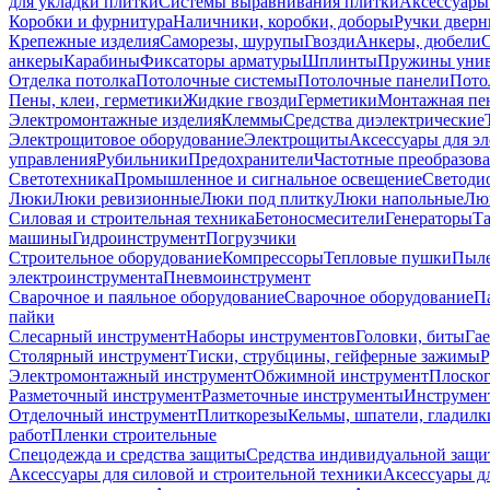
для укладки плитки
Системы выравнивания плитки
Аксессуары
Коробки и фурнитура
Наличники, коробки, доборы
Ручки дверн
Крепежные изделия
Саморезы, шурупы
Гвозди
Анкеры, дюбели
анкеры
Карабины
Фиксаторы арматуры
Шплинты
Пружины унив
Отделка потолка
Потолочные системы
Потолочные панели
Пото
Пены, клеи, герметики
Жидкие гвозди
Герметики
Монтажная пе
Электромонтажные изделия
Клеммы
Средства диэлектрические
Электрощитовое оборудование
Электрощиты
Аксессуары для э
управления
Рубильники
Предохранители
Частотные преобразов
Светотехника
Промышленное и сигнальное освещение
Светоди
Люки
Люки ревизионные
Люки под плитку
Люки напольные
Люк
Силовая и строительная техника
Бетоносмесители
Генераторы
Та
машины
Гидроинструмент
Погрузчики
Строительное оборудование
Компрессоры
Тепловые пушки
Пыле
электроинструмента
Пневмоинструмент
Сварочное и паяльное оборудование
Сварочное оборудование
П
пайки
Слесарный инструмент
Наборы инструментов
Головки, биты
Га
Столярный инструмент
Тиски, струбцины, гейферные зажимы
Р
Электромонтажный инструмент
Обжимной инструмент
Плоског
Разметочный инструмент
Разметочные инструменты
Инструмент
Отделочный инструмент
Плиткорезы
Кельмы, шпатели, гладилк
работ
Пленки строительные
Спецодежда и средства защиты
Средства индивидуальной защ
Аксессуары для силовой и строительной техники
Аксессуары дл