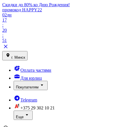
Скидки до 80% ко Дню Рождения!
промокод HAPPY22
02
дн
17
:
20
:
51
г. Минск
Оплата частями
Для юрлиц
Покупателям
Telegram
+375 29
302 10 21
Еще