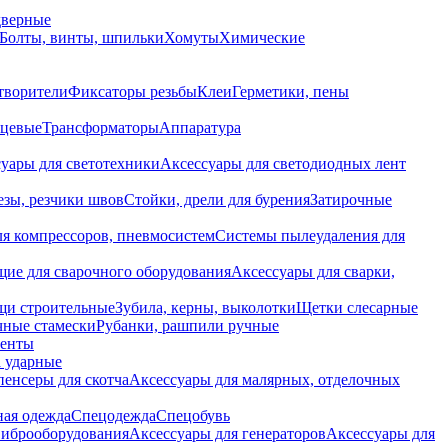
дверные
Болты, винты, шпильки
Хомуты
Химические
творители
Фиксаторы резьбы
Клеи
Герметики, пены
нцевые
Трансформаторы
Аппаратура
уары для светотехники
Аксессуары для светодиодных лент
езы, резчики швов
Стойки, дрели для бурения
Затирочные
ля компрессоров, пневмосистем
Системы пылеудаления для
ие для сварочного оборудования
Аксессуары для сварки,
щи строительные
Зубила, керны, выколотки
Щетки слесарные
чные стамески
Рубанки, рашпили ручные
енты
 ударные
енсеры для скотча
Аксессуары для малярных, отделочных
ная одежда
Спецодежда
Спецобувь
виброоборудования
Аксессуары для генераторов
Аксессуары для