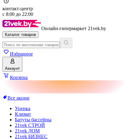
контакт-центр
с
8:00
до
22:00
Онлайн-гипермаркет 21vek.by
Каталог товаров
Избранное
Аккаунт
Корзина
Все акции
Уценка
Климат
Батуты бассейны
21vek СТРОЙ
21vek ДОМ
21vek БИЗНЕС