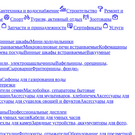
антехника и водоснабжение
Строительство
Ремонт и
ье
Спорт
Туризм, активный отдых
Зоотовары
я
Запчасти и принадлежности
Сертификаты
Услуги
Винные шкафы
Мини-холодильники
траиваемые
Микроволновые печи встраиваемые
Кофемашины
ева посуды
Винные шкафы встраиваемые
Вакуумные
рили, электрошашлычницы
Вафельницы, орешницы,
ания
Сыроварни
Фритюрницы, фондю-
а
Сифоны для газирования воды
терезки
тели семян
Маслобойки, сепараторы бытовые
машин
Аксессуары для мультиварок, хлебопечек
Аксессуары для
ссуары для сушилок овощей и фруктов
Аксессуары для
раны
Профессиональные дисплеи
я умных часов
Кабели для умных часов
ехлы для камер
Зарядные устройства, аккумуляторы для фото,
тостудии
Фотозонты, отражатели
Оборудование для предметной