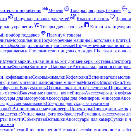
ьютеры и периферия
Мебель
Товары для дома, бакалея
С
мото
Игрушки, товары для детей
Красота и стиль
Здоров
рные украшения
Товары для взрослых
Книги и канцеляри
й подбор подарков
Премиум товары
плиты
Морозильники
Посудомоечные машины
Настольные плиты
 шкафы
Холодильники встраиваемые
Посудомоечные машины вс
встраиваемые
Измельчители пищевых отходов
Шкафы для подогр
чи
Мультиварки
Сэндвичницы, хот-дог мейкеры
Тостеры
Электрог
еницы
Фризеры
Блинницы
Пароварки
Автоклавы для консервиров
ки, кофемашины
Соковыжималки
Кофемолки
Вспениватели молок
ны, измельчители
Планетарные миксеры
Миксеры
Мясорубки
Лом
и фруктов
Вакууматоры
Открывалки, картофелечистки
Проращива
вых печей
Вакуумные пакеты, контейнеры
Аксессуары для кофе
ессуары для мясорубок
Аксессуары для блендеров, миксеров
Аксе
ры для соковыжималок
Средства для ухода за техникой
зоры
ТВ-приставки и медиаплееры
Проекторы
Проекционные эк
сы детские
Умные часы, фитнес-браслеты
Ремешки, аксессуары дл
рты памяти
Объективы
Вспышки
Аксессуары для камер
Сумки и ч
орамки
студии
Студийное освещение
Насадки светоформирующие для фо