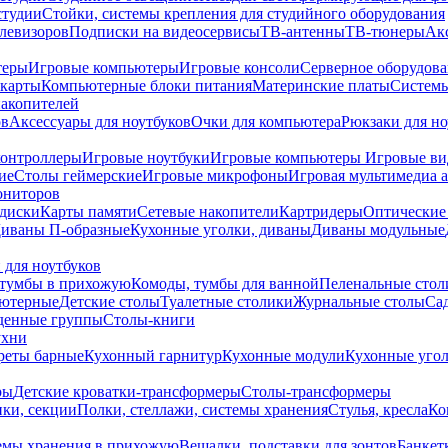
студии
Стойки, системы крепления для студийного оборудования
елевизоров
Подписки на видеосервисы
ТВ-антенны
ТВ-тюнеры
Ак
теры
Игровые компьютеры
Игровые консоли
Серверное оборудов
карты
Компьютерные блоки питания
Материнские платы
Системы
накопителей
ов
Аксессуары для ноутбуков
Очки для компьютера
Рюкзаки для но
контроллеры
Игровые ноутбуки
Игровые компьютеры
Игровые ви
ие
Столы геймерские
Игровые микрофоны
Игровая мультимедиа 
ониторов
диски
Карты памяти
Сетевые накопители
Картридеры
Оптические
иваны П-образные
Кухонные уголки, диваны
Диваны модульные
 для ноутбуков
тумбы в прихожую
Комоды, тумбы для ванной
Пеленальные стол
ьютерные
Детские столы
Туалетные столики
Журнальные столы
Са
денные группы
Столы-книги
ухни
уреты барные
Кухонный гарнитур
Кухонные модули
Кухонные угол
ры
Детские кроватки-трансформеры
Столы-трансформеры
ки, секции
Полки, стеллажи, системы хранения
Стулья, кресла
Ко
емы хранения в прихожую
Вешалки, подставки для зонтов
Банкет