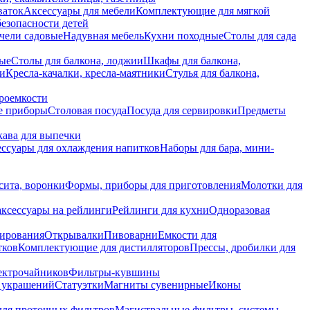
ваток
Аксессуары для мебели
Комплектующие для мягкой
безопасности детей
чели садовые
Надувная мебель
Кухни походные
Столы для сада
вые
Столы для балкона, лоджии
Шкафы для балкона,
ии
Кресла-качалки, кресла-маятники
Стулья для балкона,
роемкости
е приборы
Столовая посуда
Посуда для сервировки
Предметы
укава для выпечки
ссуары для охлаждения напитков
Наборы для бара, мини-
сита, воронки
Формы, приборы для приготовления
Молотки для
аксессуары на рейлинги
Рейлинги для кухни
Одноразовая
вирования
Открывалки
Пивоварни
Емкости для
тков
Комплектующие для дистилляторов
Прессы, дробилки для
лектрочайников
Фильтры-кувшины
я украшений
Статуэтки
Магниты сувенирные
Иконы
ля проточных фильтров
Магистральные фильтры, системы