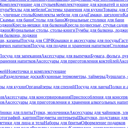
Комплектующие для стульев
Комплектующие для кроватей и кро
итура
Чехлы для мебели
Системы хранения для кухни
Товары для 
, уличные столы
Комплекты мебели для сада
Гамаки, шезлонги
Ка
Скамьи для бани
Столы для бани
Журнальные столики для бани
лоджии
Кресла-мешки для балкона
Кресла подвесные, стулья садо
оджии
Журнальные столы, столы-книги
Тумбы для балкона, лодж
я балкона, лоджии
ши, казаны
Посуда для СВЧ
Крышки и аксессуары для посуды
Гаст
орячих напитков
Посуда для подачи и хранения напитков
Столовы
Посуда для запекания
Аксессуары для выпечки
Бумага, фольга, р
хранения напитков
Аксессуары для приготовления коктейлей
Аксе
ожей
Ножеточки и комплектующие
ки
Разделочные доски
Кухонные термометры, таймеры
Дуршлаги, 
ры для кухни
Органайзеры для специй
Посуда для ланча
Полки и 
ия
Аксессуары для консервирования
Приспособления для консер
ков
Аксессуары для приготовления и хранения алкогольных напи
йники для плиты
Турки, молочники
Аксессуары для чайников, э
отографий, картин
Предметы интерьера
Шкатулки, подставки дл
етики для лица и тела
Наборы для бритья
Оформление подарков
льтры для воды
Фильтры-кувшины
Картриджи, комплектующие д