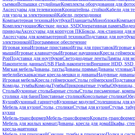
съемки
Вспышки студийные
Комплекты оборудования для фото
Аксессуары для телевизоров
Кронштейны, стойки
Кабели для т
для ухода за электроникой
Кабели, переходники
Компьютерная техника
Ноутбуки
Планшеты
Моноблоки
Компью
Комплектующие
Жесткие диски, SSD
Оперативная память
Видео
приводы
Аксессуары для корпусов ПК
Боксы, док-станции для 
Аксессуары для компьютерной техники
Подставки для ноутбук
электроникой
Программное обеспечение
Игровая зона
Игровые приставки
Игры для приставок
Игровые 
мыши
Игровые клавиатуры
Игровые наушники
Кресла геймерск
Pop
Подставки для ноутбуков
Светодиодные ленты
Лампы для м
Накопители данных
USB Flash накопители
Внешние HDD, SSD 
Мягкая мебель
Диваны, тахты
Диваны прямые
Диваны угловые
Д
мебели
Бескаркасные кресла-мешки и диваны
Надувные диваны
Игровая мебель
Кресла геймерские
Столы геймерские
Подставки
Комоды, тумбы
Комоды
Тумбы
Прикроватные тумбы
Обувницы, 
Столы
Кухонные столы
Барные столы
Столы письменные, комп
столики для бани
Приставные столики
Консольные столики
Обе
Кухня
Кухонный гарнитур
Кухонные модули
Столешницы для к
Мебель для кухни
Столы, столики
Стулья для кухни
Стулья, таб
кухни
Мебель-трансформер
Мебель-трансформер
Кровати-трансформе
Мебель для жилых комнат
Диваны, кресла для дома
Шкафы, стен
кресла-маятники
Мебель для прихожей
Секции, тумбы в прихожую
Полки и сист