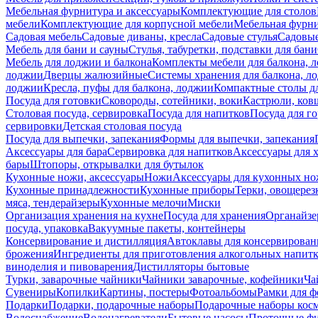
Мебельная фурнитура и аксессуары
Комплектующие для столов
мебели
Комплектующие для корпусной мебели
Мебельная фурн
Садовая мебель
Садовые диваны, кресла
Садовые стулья
Садовые
Мебель для бани и сауны
Стулья, табуретки, подставки для бани
Мебель для лоджии и балкона
Комплекты мебели для балкона, 
лоджии
Дверцы жалюзийные
Системы хранения для балкона, л
лоджии
Кресла, пуфы для балкона, лоджии
Компактные столы дл
Посуда для готовки
Сковороды, сотейники, воки
Кастрюли, ков
Столовая посуда, сервировка
Посуда для напитков
Посуда для г
сервировки
Детская столовая посуда
Посуда для выпечки, запекания
Формы для выпечки, запекания
Аксессуары для бара
Сервировка для напитков
Аксессуары для 
бары
Штопоры, открывалки для бутылок
Кухонные ножи, аксессуары
Ножи
Аксессуары для кухонных н
Кухонные принадлежности
Кухонные приборы
Терки, овощерез
мяса, тендерайзеры
Кухонные мелочи
Миски
Организация хранения на кухне
Посуда для хранения
Органайзе
посуда, упаковка
Вакуумные пакеты, контейнеры
Консервирование и дистилляция
Автоклавы для консервирован
брожения
Ингредиенты для приготовления алкогольных напит
виноделия и пивоварения
Дистилляторы бытовые
Турки, заварочные чайники
Чайники заварочные, кофейники
Ча
Сувениры
Копилки
Картины, постеры
Фотоальбомы
Рамки для ф
Подарки
Подарки, подарочные наборы
Подарочные наборы косм
Водоснабжение
Водонагреватели
Бытовые насосы
Проточные фи