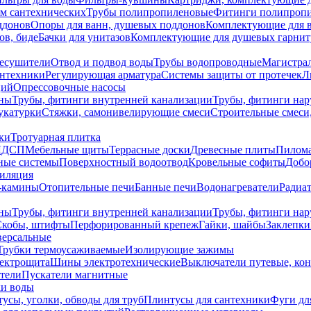
ем сантехнических
Трубы полипропиленовые
Фитинги полипроп
ддонов
Опоры для ванн, душевых поддонов
Комплектующие для 
ов, биде
Бачки для унитазов
Комплектующие для душевых гарнит
есушители
Отвод и подвод воды
Трубы водопроводные
Магистрал
антехники
Регулирующая арматура
Системы защиты от протечек
Л
ций
Опрессовочные насосы
ны
Трубы, фитинги внутренней канализации
Трубы, фитинги на
катурки
Стяжки, самонивелирующие смеси
Строительные смеси,
ки
Тротуарная плитка
ЛДСП
Мебельные щиты
Террасные доски
Древесные плиты
Пилом
ные системы
Поверхностный водоотвод
Кровельные софиты
Добо
тиляция
-камины
Отопительные печи
Банные печи
Водонагреватели
Радиат
ны
Трубы, фитинги внутренней канализации
Трубы, фитинги на
Скобы, штифты
Перфорированный крепеж
Гайки, шайбы
Заклепки
ерсальные
Трубки термоусаживаемые
Изолирующие зажимы
лектрощита
Шины электротехнические
Выключатели путевые, ко
атели
Пускатели магнитные
ки воды
усы, уголки, обводы для труб
Плинтусы для сантехники
Фуги дл