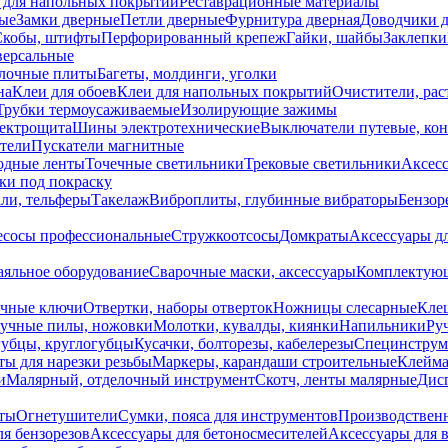
 для напольных покрытий
Реставрационные материалы
ые
Замки дверные
Петли дверные
Фурнитура дверная
Доводчики 
Скобы, штифты
Перфорированный крепеж
Гайки, шайбы
Заклепки
ерсальные
лочные плиты
Багеты, молдинги, уголки
на
Клеи для обоев
Клеи для напольных покрытий
Очистители, рас
Трубки термоусаживаемые
Изолирующие зажимы
лектрощита
Шины электротехнические
Выключатели путевые, ко
атели
Пускатели магнитные
одные ленты
Точечные светильники
Трековые светильники
Аксесс
и под покраску
ли, тельферы
Такелаж
Виброплиты, глубинные вибраторы
Бензор
сосы профессиональные
Стружкоотсосы
Домкраты
Аксессуары д
аяльное оборудование
Сварочные маски, аксессуары
Комплектующ
ечные ключи
Отвертки, наборы отверток
Ножницы слесарные
Кле
учные пилы, ножовки
Молотки, кувалды, киянки
Напильники
Ру
убцы, круглогубцы
Кусачки, болторезы, кабелерезы
Специнструм
ы для нарезки резьбы
Маркеры, карандаши строительные
Клейма
и
Малярный, отделочный инструмент
Скотч, ленты малярные
Дисп
иты
Огнетушители
Сумки, пояса для инструментов
Производствен
я бензорезов
Аксессуары для бетоносмесителей
Аксессуары для 