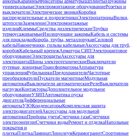
анкеры
Карабины
Фиксаторы арматуры
Шплинты
Пружины
универсальные
Электромонтажное оборудование
Розетки и
выключатели
Электрические звонки
Коробки
распределительные и подрозетники
Электропатроны
Вилки,
штепсели
Заземление
Электромонтажные
изделия
Клеммы
Средства диэлектрические
Трубки
термоусаживаемые
Изолирующие зажимы
Кабель и системы
для прокладки
Короба, трубы, металлорукав
Силовой
кабель
Наконечники, гильзы кабельные
Аксессуары для труб,
коробов
Кабельный крепеж
Арматура СИП
Электрощитовое
оборудование
Электрощиты
Аксессуары для
электрощита
Шины электротехнические
Выключатели
путевые, концевые
Трансформаторы
Аппаратура
управления
Рубильники
Предохранители
Частотные
преобразователи
Пускатели магнитные
Модульная
автоматика
Выключатели автоматические
Реле
Выключатели
нагрузки
Контакторы
Дополнительное модульное
оборудование
УЗИП
Автоматика пуска
двигателя
Дифференциальные
автоматы
УЗО
Конденсаторы
Комплексная защита
электродвигателей
Аксессуары для модульной
автоматики
Приборы учета
Счетчики газа
Счетчики
электроэнергии
Счетчики воды
Ремонт и отделка
Напольные
покрытия и
плитка
Плитка
Ламинат
Линолеум
Керамогранит
Спортивные