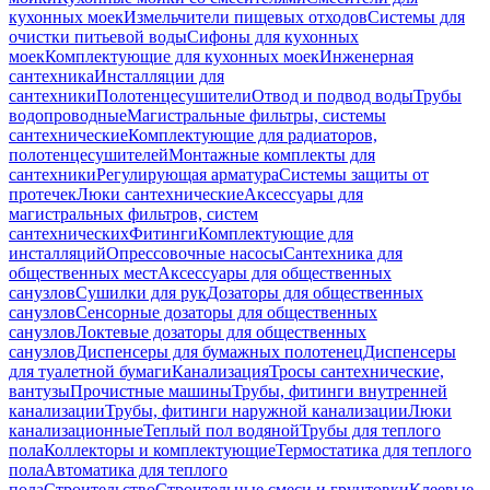
кухонных моек
Измельчители пищевых отходов
Системы для
очистки питьевой воды
Сифоны для кухонных
моек
Комплектующие для кухонных моек
Инженерная
сантехника
Инсталляции для
сантехники
Полотенцесушители
Отвод и подвод воды
Трубы
водопроводные
Магистральные фильтры, системы
сантехнические
Комплектующие для радиаторов,
полотенцесушителей
Монтажные комплекты для
сантехники
Регулирующая арматура
Системы защиты от
протечек
Люки сантехнические
Аксессуары для
магистральных фильтров, систем
сантехнических
Фитинги
Комплектующие для
инсталляций
Опрессовочные насосы
Сантехника для
общественных мест
Аксессуары для общественных
санузлов
Сушилки для рук
Дозаторы для общественных
санузлов
Сенсорные дозаторы для общественных
санузлов
Локтевые дозаторы для общественных
санузлов
Диспенсеры для бумажных полотенец
Диспенсеры
для туалетной бумаги
Канализация
Тросы сантехнические,
вантузы
Прочистные машины
Трубы, фитинги внутренней
канализации
Трубы, фитинги наружной канализации
Люки
канализационные
Теплый пол водяной
Трубы для теплого
пола
Коллекторы и комплектующие
Термостатика для теплого
пола
Автоматика для теплого
пола
Строительство
Строительные смеси и грунтовки
Клеевые