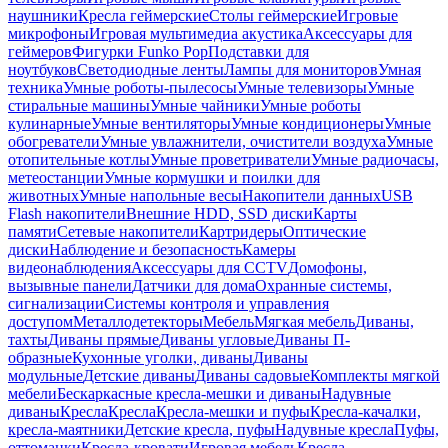
наушники
Кресла геймерские
Столы геймерские
Игровые
микрофоны
Игровая мультимедиа акустика
Аксессуары для
геймеров
Фигурки Funko Pop
Подставки для
ноутбуков
Светодиодные ленты
Лампы для мониторов
Умная
техника
Умные роботы-пылесосы
Умные телевизоры
Умные
стиральные машины
Умные чайники
Умные роботы
кулинарные
Умные вентиляторы
Умные кондиционеры
Умные
обогреватели
Умные увлажнители, очистители воздуха
Умные
отопительные котлы
Умные проветриватели
Умные радиочасы,
метеостанции
Умные кормушки и поилки для
животных
Умные напольные весы
Накопители данных
USB
Flash накопители
Внешние HDD, SSD диски
Карты
памяти
Сетевые накопители
Картридеры
Оптические
диски
Наблюдение и безопасность
Камеры
видеонаблюдения
Аксессуары для CCTV
Домофоны,
вызывные панели
Датчики для дома
Охранные системы,
сигнализации
Системы контроля и управления
доступом
Металлодетекторы
Мебель
Мягкая мебель
Диваны,
тахты
Диваны прямые
Диваны угловые
Диваны П-
образные
Кухонные уголки, диваны
Диваны
модульные
Детские диваны
Диваны садовые
Комплекты мягкой
мебели
Бескаркасные кресла-мешки и диваны
Надувные
диваны
Кресла
Кресла
Кресла-мешки и пуфы
Кресла-качалки,
кресла-маятники
Детские кресла, пуфы
Надувные кресла
Пуфы,
оттоманки
Кресла-кровати
Игровая мебель
Кресла