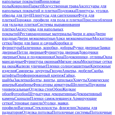
напольные покрытия
Виниловые
полы
Ковролин
Паркет
Искусственная трава
Аксессуары для
напольных покрытий и плитки
Подложка
Плинтусы, уголки,
обводы для труб
Плинтусы для сантехники
Фуги для
плитки
Порожки, профили для пола и плитки
Приспособления
для укладки плитки
Системы выравнивания
плитки
Аксессуары для напольных
покрытий
Реставрационные материалы
Двери и арки
Двери
входные
Двери межкомнатные
Арки межкомнатные
Москитные
сетки
Двери для бани и сауны
Коробки и
фурнитура
Наличники, коробки, доборы
Ручки дверные
Замки
дверные
Петли дверные
Фурнитура дверная
Доводчики
дверные
Окна и подоконники
Окна
Подоконники, отливы
Окна
мансардные
Фурнитура оконная
Мягкие окна
Москитные сетки
на окна
Жалюзи уличные
Пленки солнцезащитные
Крепежные
изделия
Саморезы, шурупы
Гвозди
Анкеры, дюбели
Скобы,
штифты
Перфорированный крепеж
Гайки,
шайбы
Заклепки
Болты, винты, шпильки
Хомуты
Химические
анкеры
Карабины
Фиксаторы арматуры
Шплинты
Пружины
универсальные
Отделка стен
Обои
Жидкие
обои
Фотообои
Штукатурки декоративные
Декоративный
камень
Скинали
Пленки самоклеящиеся
Армирующие
сетки
Стеновые панели
Уголки, маяки,
профили
Вагонка
Стеклохолсты, флизелин
Экраны для
радиаторов
Отделка потолка
Потолочные системы
Потолочные