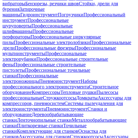
вибраторы
Бензорезы, резчики швов
Стойки, дрели для
бурения
Затирочные
машины
Гидроинструмент
Погрузчики
Профессиональный
инструмент
Профессиональные
шуруповерты
Профессиональные
шлифмашины
Профессиональные
перфораторы
Профессиональные циркулярные
пилы
Профессиональные электролобзики
Профессиональные
дрели
Профессиональные фрезеры
Профессиональные
мультиинструменты
Профессиональные
электрорубанки
Профессиональные строительные
фены
Профессиональные строительные
пистолеты
Профессиональные точильные
станки
Профессиональные
электроножницы
Пневмоинструмент
Наборы
профессионального электроинструмента
Строительное
оборудование
Компрессоры
Тепловые пушки
Пылесосы
профессиональные
Стружкоотсосы
Домкраты
Аксессуары для
компрессоров, пневмосистем
Системы пылеудаления для
электроинструмента
Пневмоинструмент
Станки и
оборудование
Деревообрабатывающие
станки
Ленточнопильные станки
Металлообрабатывающие
станки
Плиткорезные станки
Точильные
станки
Комплектующие для станков
Оснастка для
станков
Аксессуары для станков
Стружкоотсосы
Аксессуары