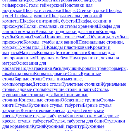
геймерские
Столы геймерские
Подставки для
ноутбуков
Шкафы и стеллажи
Шкафы
Стенки, горки
Шкафы-
купе
Шкафы-гармошки
Шкафы-пеналы для жилой
комнаты
Шкафы с витриной, буфеты
Шкафы, секции в
прихожую
Полки, стеллажи, системы хранения
Шкафы для
ванной комнаты
Вешалки, подставки для зонтов
Комоды,
тумбы
Комоды
Тумбы
Прикроватные тумбы
Обувницы, тумбы в
прихожую
Комоды, тумбы для ванной
Пеленальные столики,
комоды
Тумбы под ТВ
Комоды пластиковые
Кровати и
матрасы
Матрасы
Кровати
Детские кровати
Кроватки для
новорожденных
Надувная мебель
Наматрасники, чехлы на
матрас
Основания для
кроватей
Подматрасники
Раскладушки
Кровати-трансформеры,
шкафы-кровати
Кровати-домики
Столы
Кухонные
столы
Барные столы
Столы письменные,
компьютерные
Детские столы
Туалетные столики
Журнальные
столы
Садовые столы
Растущие столы и парты
Столы,
журнальные столики для бани
Приставные
столики
Консольные столики
Обеденные группы
Столы-
книги
Стулья
Кухонные стулья, табуреты
Барные стулья,
табуреты
Компьютерные кресла, стулья
Геймерские
кресла
Детские стулья, табуреты
Банкетки, скамьи
Садовые
кресла, стулья, табуреты
Стулья, табуреты для бани
Стульчики
для кормления
Кухня
Кухонный гарнитур
Кухонные