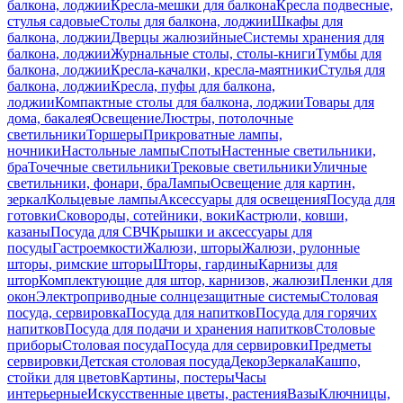
балкона, лоджии
Кресла-мешки для балкона
Кресла подвесные,
стулья садовые
Столы для балкона, лоджии
Шкафы для
балкона, лоджии
Дверцы жалюзийные
Системы хранения для
балкона, лоджии
Журнальные столы, столы-книги
Тумбы для
балкона, лоджии
Кресла-качалки, кресла-маятники
Стулья для
балкона, лоджии
Кресла, пуфы для балкона,
лоджии
Компактные столы для балкона, лоджии
Товары для
дома, бакалея
Освещение
Люстры, потолочные
светильники
Торшеры
Прикроватные лампы,
ночники
Настольные лампы
Споты
Настенные светильники,
бра
Точечные светильники
Трековые светильники
Уличные
светильники, фонари, бра
Лампы
Освещение для картин,
зеркал
Кольцевые лампы
Аксессуары для освещения
Посуда для
готовки
Сковороды, сотейники, воки
Кастрюли, ковши,
казаны
Посуда для СВЧ
Крышки и аксессуары для
посуды
Гастроемкости
Жалюзи, шторы
Жалюзи, рулонные
шторы, римские шторы
Шторы, гардины
Карнизы для
штор
Комплектующие для штор, карнизов, жалюзи
Пленки для
окон
Электроприводные солнцезащитные системы
Столовая
посуда, сервировка
Посуда для напитков
Посуда для горячих
напитков
Посуда для подачи и хранения напитков
Столовые
приборы
Столовая посуда
Посуда для сервировки
Предметы
сервировки
Детская столовая посуда
Декор
Зеркала
Кашпо,
стойки для цветов
Картины, постеры
Часы
интерьерные
Искусственные цветы, растения
Вазы
Ключницы,