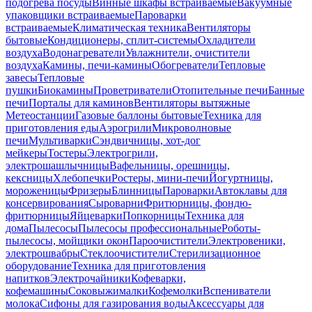
подогрева посуды
Винные шкафы встраиваемые
Вакуумные
упаковщики встраиваемые
Пароварки
встраиваемые
Климатическая техника
Вентиляторы
бытовые
Кондиционеры, сплит-системы
Охладители
воздуха
Водонагреватели
Увлажнители, очистители
воздуха
Камины, печи-камины
Обогреватели
Тепловые
завесы
Тепловые
пушки
Биокамины
Проветриватели
Отопительные печи
Банные
печи
Порталы для каминов
Вентиляторы вытяжные
Метеостанции
Газовые баллоны бытовые
Техника для
приготовления еды
Аэрогрили
Микроволновые
печи
Мультиварки
Сэндвичницы, хот-дог
мейкеры
Тостеры
Электрогрили,
электрошашлычницы
Вафельницы, орешницы,
кексницы
Хлебопечки
Ростеры, мини-печи
Йогуртницы,
мороженицы
Фризеры
Блинницы
Пароварки
Автоклавы для
консервирования
Сыроварни
Фритюрницы, фондю-
фритюрницы
Яйцеварки
Попкорницы
Техника для
дома
Пылесосы
Пылесосы профессиональные
Роботы-
пылесосы, мойщики окон
Пароочистители
Электровеники,
электрошвабры
Стеклоочистители
Стерилизационное
оборудование
Техника для приготовления
напитков
Электрочайники
Кофеварки,
кофемашины
Соковыжималки
Кофемолки
Вспениватели
молока
Сифоны для газирования воды
Аксессуары для