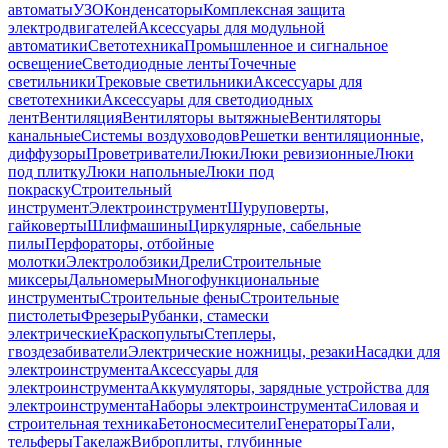
автоматы
УЗО
Конденсаторы
Комплексная защита
электродвигателей
Аксессуары для модульной
автоматики
Светотехника
Промышленное и сигнальное
освещение
Светодиодные ленты
Точечные
светильники
Трековые светильники
Аксессуары для
светотехники
Аксессуары для светодиодных
лент
Вентиляция
Вентиляторы вытяжные
Вентиляторы
канальные
Системы воздуховодов
Решетки вентиляционные,
диффузоры
Проветриватели
Люки
Люки ревизионные
Люки
под плитку
Люки напольные
Люки под
покраску
Строительный
инструмент
Электроинструмент
Шуруповерты,
гайковерты
Шлифмашины
Циркулярные, сабельные
пилы
Перфораторы, отбойные
молотки
Электролобзики
Дрели
Строительные
миксеры
Дальномеры
Многофункциональные
инструменты
Строительные фены
Строительные
пистолеты
Фрезеры
Рубанки, стамески
электрические
Краскопульты
Степлеры,
гвоздезабиватели
Электрические ножницы, резаки
Насадки для
электроинструмента
Аксессуары для
электроинструмента
Аккумуляторы, зарядные устройства для
электроинструмента
Наборы электроинструмента
Силовая и
строительная техника
Бетоносмесители
Генераторы
Тали,
тельферы
Такелаж
Виброплиты, глубинные