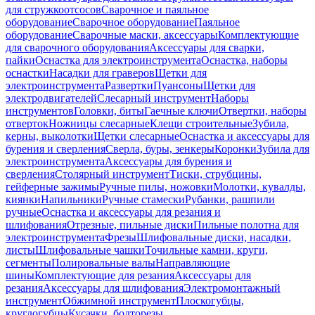
для стружкоотсосов
Сварочное и паяльное
оборудование
Сварочное оборудование
Паяльное
оборудование
Сварочные маски, аксессуары
Комплектующие
для сварочного оборудования
Аксессуары для сварки,
пайки
Оснастка для электроинструмента
Оснастка, наборы
оснастки
Насадки для граверов
Щетки для
электроинструмента
Развертки
Пуансоны
Щетки для
электродвигателей
Слесарный инструмент
Наборы
инструментов
Головки, биты
Гаечные ключи
Отвертки, наборы
отверток
Ножницы слесарные
Клещи строительные
Зубила,
керны, выколотки
Щетки слесарные
Оснастка и аксессуары для
бурения и сверления
Сверла, буры, зенкеры
Коронки
Зубила для
электроинструмента
Аксессуары для бурения и
сверления
Столярный инструмент
Тиски, струбцины,
гейферные зажимы
Ручные пилы, ножовки
Молотки, кувалды,
киянки
Напильники
Ручные стамески
Рубанки, рашпили
ручные
Оснастка и аксессуары для резания и
шлифования
Отрезные, пильные диски
Пильные полотна для
электроинструмента
Фрезы
Шлифовальные диски, насадки,
листы
Шлифовальные чашки
Точильные камни, круги,
сегменты
Полировальные валы
Направляющие
шины
Комплектующие для резания
Аксессуары для
резания
Аксессуары для шлифования
Электромонтажный
инструмент
Обжимной инструмент
Плоскогубцы,
круглогубцы
Кусачки, болторезы,