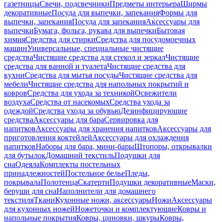
газетницы
Свечи, подсвечники
Предметы интерьера
Ширмы
декоративные
Посуда для выпечки, запекания
Формы для
выпечки, запекания
Посуда для запекания
Аксессуары для
выпечки
Бумага, фольга, рукава для выпечки
Бытовая
химия
Средства для стирки
Средства для посудомоечных
машин
Универсальные, специальные чистящие
средства
Чистящие средства для стекол и зеркал
Чистящие
средства для ванной и туалета
Чистящие средства для
кухни
Средства для мытья посуды
Чистящие средства для
мебели
Чистящие средства для напольных покрытий и
ковров
Средства для ухода за техникой
Освежители
воздуха
Средства от насекомых
Средства ухода за
одеждой
Средства ухода за обувью
Дезинфицирующие
средства
Аксессуары для бара
Сервировка для
напитков
Аксессуары для хранения напитков
Аксессуары для
приготовления коктейлей
Аксессуары для охлаждения
напитков
Наборы для бара, мини-бары
Штопоры, открывалки
для бутылок
Домашний текстиль
Подушки для
сна
Одеяла
Комплекты постельных
принадлежностей
Постельное белье
Пледы,
покрывала
Полотенца
Скатерти
Подушки декоративные
Маски,
беруши для сна
Наполнители для домашнего
текстиля
Ткани
Кухонные ножи, аксессуары
Ножи
Аксессуары
для кухонных ножей
Ножеточки и комплектующие
Ковры и
напольные покрытия
Ковры, циновки, шкуры
Ковры,