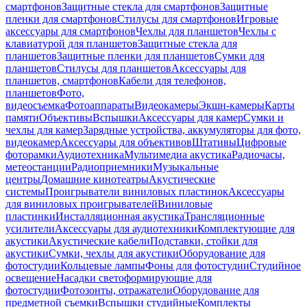
смартфонов
Защитные стекла для смартфонов
Защитные
пленки для смартфонов
Стилусы для смартфонов
Игровые
аксессуары для смартфонов
Чехлы для планшетов
Чехлы с
клавиатурой для планшетов
Защитные стекла для
планшетов
Защитные пленки для планшетов
Сумки для
планшетов
Стилусы для планшетов
Аксессуары для
планшетов, смартфонов
Кабели для телефонов,
планшетов
Фото,
видеосъемка
Фотоаппараты
Видеокамеры
Экшн-камеры
Карты
памяти
Объективы
Вспышки
Аксессуары для камер
Сумки и
чехлы для камер
Зарядные устройства, аккумуляторы для фото,
видеокамер
Аксессуары для объективов
Штативы
Цифровые
фоторамки
Аудиотехника
Мультимедиа акустика
Радиочасы,
метеостанции
Радиоприемники
Музыкальные
центры
Домашние кинотеатры
Акустические
системы
Проигрыватели виниловых пластинок
Аксессуары
для виниловых проигрывателей
Виниловые
пластинки
Инсталляционная акустика
Трансляционные
усилители
Аксессуары для аудиотехники
Комплектующие для
акустики
Акустические кабели
Подставки, стойки для
акустики
Сумки, чехлы для акустики
Оборудование для
фотостудии
Кольцевые лампы
Фоны для фотостудии
Студийное
освещение
Насадки светоформирующие для
фотостудии
Фотозонты, отражатели
Оборудование для
предметной съемки
Вспышки студийные
Комплекты