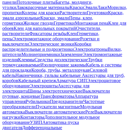
панели
Потолочные плиты
Багеты, молдинги,
уголки
Лакокрасочные материалы
Краски
Эмали
Лаки
Морилки,
пропитки
Колеры для краски
Растворители
Грунтовки
Краски,
эмали аэрозольные
Краски, эмали
Пены, клеи,
герметики
Жидкие гвозди
Герметики
Монтажная пена
Клеи для
обоев
Клеи для напольных покрытий
Очистители,
растворители
Фиксаторы резьбы
Клеи
Герметики,
пены
Электромонтажное оборудование
Розетки и
выключатели
Электрические звонки
Коробки
распределительные и подрозетники
Электропатроны
Вилки,
штепсели
Молниеприемники
Заземление
Электромонтажные
изделия
Клеммы
Средства диэлектрические
Трубки
термоусаживаемые
Изолирующие зажимы
Кабель и системы
для прокладки
Короба, трубы, металлорукав
Силовой
кабель
Наконечники, гильзы кабельные
Аксессуары для труб,
коробов
Кабельный крепеж
Арматура СИП
Электрощитовое
оборудование
Электрощиты
Аксессуары для
электрощита
Шины электротехнические
Выключатели
путевые, концевые
Трансформаторы
Аппаратура
управления
Рубильники
Предохранители
Частотные
преобразователи
Пускатели магнитные
Модульная
автоматика
Выключатели автоматические
Реле
Выключатели
нагрузки
Контакторы
Дополнительное модульное
оборудование
УЗИП
Автоматика пуска
двигателя
Дифференциальные