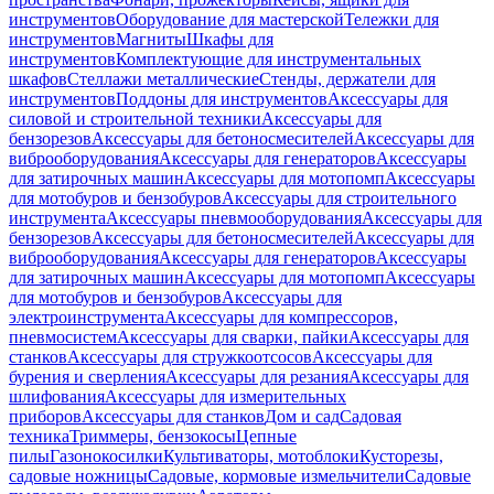
инструментов
Оборудование для мастерской
Тележки для
инструментов
Магниты
Шкафы для
инструментов
Комплектующие для инструментальных
шкафов
Стеллажи металлические
Стенды, держатели для
инструментов
Поддоны для инструментов
Аксессуары для
силовой и строительной техники
Аксессуары для
бензорезов
Аксессуары для бетоносмесителей
Аксессуары для
виброоборудования
Аксессуары для генераторов
Аксессуары
для затирочных машин
Аксессуары для мотопомп
Аксессуары
для мотобуров и бензобуров
Аксессуары для строительного
инструмента
Аксессуары пневмооборудования
Аксессуары для
бензорезов
Аксессуары для бетоносмесителей
Аксессуары для
виброоборудования
Аксессуары для генераторов
Аксессуары
для затирочных машин
Аксессуары для мотопомп
Аксессуары
для мотобуров и бензобуров
Аксессуары для
электроинструмента
Аксессуары для компрессоров,
пневмосистем
Аксессуары для сварки, пайки
Аксессуары для
станков
Аксессуары для стружкоотсосов
Аксессуары для
бурения и сверления
Аксессуары для резания
Аксессуары для
шлифования
Аксессуары для измерительных
приборов
Аксессуары для станков
Дом и сад
Садовая
техника
Триммеры, бензокосы
Цепные
пилы
Газонокосилки
Культиваторы, мотоблоки
Кусторезы,
садовые ножницы
Садовые, кормовые измельчители
Садовые