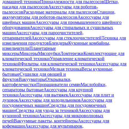
домашней техники
Принадлежности для пылесосов
Щетки,
насадки для пылесосов
Аксессуары для роботов-
пылесосов
Расходные материалы для пылесосов
Станции,
аккумуляторы для роботов-пылесосов
Аксессуары для
швейных машин
Аксессуары для промышленного швейного
оборудования
Аксессуары для стиральных и сушильных
машин
Аксессуары для пароочистителей,
отпаривателей
Аксессуары для стеклоочистителей
Техника для
измельчения продуктов
Блендеры
Кухонные комбайны,
измельчители
Планетарные
миксеры
Миксеры
Мясорубки
Ломтерезки
Комплектующие для
климатической техники
Управление климатической
техникой
Фильтры для климатической техники
Аксессуары для
климатической техники
Мелкая техника
Весы кухонные,
бытовые
Сушилки для овощей и
фруктов
Вакууматоры
Открывалки,
картофелечистки
Проращиватели семян
Маслобойки,
сепараторы бытовые
Аксессуары для крупной
техники
Аксессуары для вытяжек
Аксессуары для плит и
духовок
Аксессуары для холодильников
Аксессуары для
посудомоечных машин
Средства для посудомоечных
машин
Средства для ухода за техникой
Аксессуары для
кухонной техники
Аксессуары для микроволновых
печей
Вакуумные пакеты, контейнеры
Аксессуары для
кофемашин
Аксессуары для мультиварок,