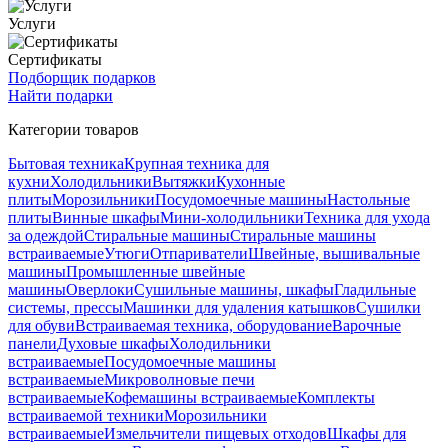
Услуги
Сертификаты
Подборщик подарков
Найти подарки
Категории товаров
Бытовая техника
Крупная техника для
кухни
Холодильники
Вытяжки
Кухонные
плиты
Морозильники
Посудомоечные машины
Настольные
плиты
Винные шкафы
Мини-холодильники
Техника для ухода
за одеждой
Стиральные машины
Стиральные машины
встраиваемые
Утюги
Отпариватели
Швейные, вышивальные
машины
Промышленные швейные
машины
Оверлоки
Сушильные машины, шкафы
Гладильные
системы, прессы
Машинки для удаления катышков
Сушилки
для обуви
Встраиваемая техника, оборудование
Варочные
панели
Духовые шкафы
Холодильники
встраиваемые
Посудомоечные машины
встраиваемые
Микроволновые печи
встраиваемые
Кофемашины встраиваемые
Комплекты
встраиваемой техники
Морозильники
встраиваемые
Измельчители пищевых отходов
Шкафы для