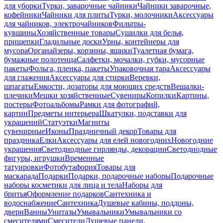
для уборки
Турки, заварочные чайники
Чайники заварочные,
кофейники
Чайники для плиты
Турки, молочники
Аксессуары
для чайников, электрочайников
Фильтры-
кувшины
Хозяйственные товары
Сушилки для белья,
прищепки
Гладильные доски
Урны, контейнеры для
мусора
Органайзеры, корзины, ящики
Туалетная бумага,
бумажные полотенца
Салфетки, мочалки, губки, мусорные
пакеты
Фольга, пленка, пакеты
Упаковочная тара
Аксессуары
для глажения
Аксессуары для стирки
Веревки,
шпагаты
Емкости, дозаторы для моющих средств
Вешалки-
плечики
Мешки хозяйственные
Сувениры
Копилки
Картины,
постеры
Фотоальбомы
Рамки для фотографий,
картин
Предметы интерьера
Шкатулки, подставки для
украшений
Статуэтки
Магниты
сувенирные
Иконы
Праздничный декор
Товары для
праздника
Елки
Аксессуары для елей новогодних
Новогодние
украшения
Светодиодные гирлянды, декорации
Светодиодные
фигуры, игрушки
Временные
татуировки
Фотобутафория
Товары для
маскарада
Подарки
Подарки, подарочные наборы
Подарочные
наборы косметики для лица и тела
Наборы для
бритья
Оформление подарков
Сантехника и
водоснабжение
Сантехника
Душевые кабины, поддоны,
двери
Ванны
Унитазы
Умывальники
Умывальники со
смесителями
Смесители
Душевые панели,