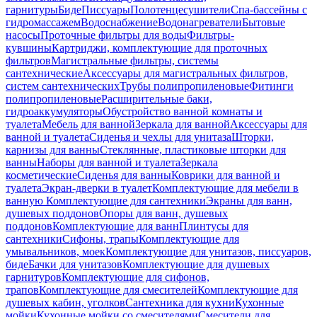
гарнитуры
Биде
Писсуары
Полотенцесушители
Спа-бассейны с
гидромассажем
Водоснабжение
Водонагреватели
Бытовые
насосы
Проточные фильтры для воды
Фильтры-
кувшины
Картриджи, комплектующие для проточных
фильтров
Магистральные фильтры, системы
сантехнические
Аксессуары для магистральных фильтров,
систем сантехнических
Трубы полипропиленовые
Фитинги
полипропиленовые
Расширительные баки,
гидроаккумуляторы
Обустройство ванной комнаты и
туалета
Мебель для ванной
Зеркала для ванной
Аксессуары для
ванной и туалета
Сиденья и чехлы для унитаза
Шторки,
карнизы для ванны
Стеклянные, пластиковые шторки для
ванны
Наборы для ванной и туалета
Зеркала
косметические
Сиденья для ванны
Коврики для ванной и
туалета
Экран-дверки в туалет
Комплектующие для мебели в
ванную
Комплектующие для сантехники
Экраны для ванн,
душевых поддонов
Опоры для ванн, душевых
поддонов
Комплектующие для ванн
Плинтусы для
сантехники
Сифоны, трапы
Комплектующие для
умывальников, моек
Комплектующие для унитазов, писсуаров,
биде
Бачки для унитазов
Комплектующие для душевых
гарнитуров
Комплектующие для сифонов,
трапов
Комплектующие для смесителей
Комплектующие для
душевых кабин, уголков
Сантехника для кухни
Кухонные
мойки
Кухонные мойки со смесителями
Смесители для