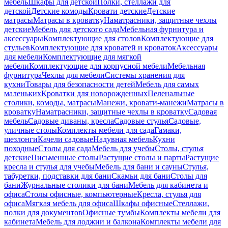
мебель
Шкафы для детской
Полки, стеллажи для
детской
Детские комоды
Кровати детские
Детские
матрасы
Матрасы в кроватку
Наматрасники, защитные чехлы
детские
Мебель для детского сада
Мебельная фурнитура и
аксессуары
Комплектующие для столов
Комплектующие для
стульев
Комплектующие для кроватей и кроваток
Аксессуары
для мебели
Комплектующие для мягкой
мебели
Комплектующие для корпусной мебели
Мебельная
фурнитура
Чехлы для мебели
Системы хранения для
кухни
Товары для безопасности детей
Мебель для самых
маленьких
Кроватки для новорожденных
Пеленальные
столики, комоды, матрасы
Манежи, кровати-манежи
Матрасы в
кроватку
Наматрасники, защитные чехлы в кроватку
Садовая
мебель
Садовые диваны, кресла
Садовые стулья
Садовые,
уличные столы
Комплекты мебели для сада
Гамаки,
шезлонги
Качели садовые
Надувная мебель
Кухни
походные
Столы для сада
Мебель для учебы
Столы, стулья
детские
Письменные столы
Растущие столы и парты
Растущие
кресла и стулья для учебы
Мебель для бани и сауны
Стулья,
табуретки, подставки для бани
Скамьи для бани
Столы для
бани
Журнальные столики для бани
Мебель для кабинета и
офиса
Столы офисные, компьютерные
Кресла, стулья для
офиса
Мягкая мебель для офиса
Шкафы офисные
Стеллажи,
полки для документов
Офисные тумбы
Комплекты мебели для
кабинета
Мебель для лоджии и балкона
Комплекты мебели для