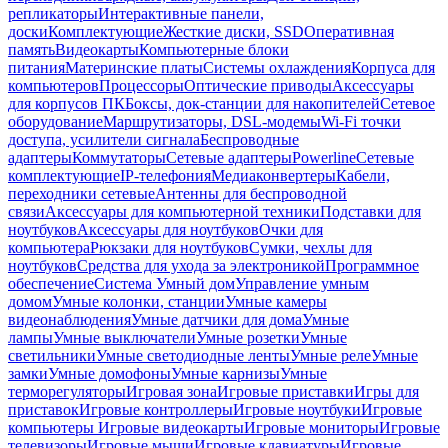
репликаторы
Интерактивные панели,
доски
Комплектующие
Жесткие диски, SSD
Оперативная
память
Видеокарты
Компьютерные блоки
питания
Материнские платы
Системы охлаждения
Корпуса для
компьютеров
Процессоры
Оптические приводы
Аксессуары
для корпусов ПК
Боксы, док-станции для накопителей
Сетевое
оборудование
Маршрутизаторы, DSL-модемы
Wi-Fi точки
доступа, усилители сигнала
Беспроводные
адаптеры
Коммутаторы
Сетевые адаптеры
Powerline
Сетевые
комплектующие
IP-телефония
Медиаконвертеры
Кабели,
переходники сетевые
Антенны для беспроводной
связи
Аксессуары для компьютерной техники
Подставки для
ноутбуков
Аксессуары для ноутбуков
Очки для
компьютера
Рюкзаки для ноутбуков
Сумки, чехлы для
ноутбуков
Средства для ухода за электроникой
Программное
обеспечение
Система Умный дом
Управление умным
домом
Умные колонки, станции
Умные камеры
видеонаблюдения
Умные датчики для дома
Умные
лампы
Умные выключатели
Умные розетки
Умные
светильники
Умные светодиодные ленты
Умные реле
Умные
замки
Умные домофоны
Умные карнизы
Умные
терморегуляторы
Игровая зона
Игровые приставки
Игры для
приставок
Игровые контроллеры
Игровые ноутбуки
Игровые
компьютеры
Игровые видеокарты
Игровые мониторы
Игровые
телевизоры
Игровые мыши
Игровые клавиатуры
Игровые