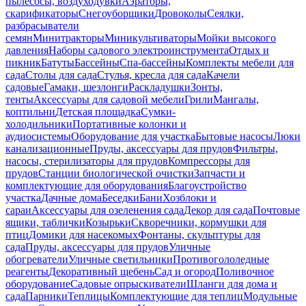
пылесосы, воздуходувки
Аэраторы,
скарификаторы
Снегоуборщики
Дровоколы
Сеялки,
разбрасыватели
семян
Минитракторы
Миникультиваторы
Мойки высокого
давления
Наборы садового электроинструмента
Отдых и
пикник
Батуты
Бассейны
Спа-бассейны
Комплекты мебели для
сада
Столы для сада
Стулья, кресла для сада
Качели
садовые
Гамаки, шезлонги
Раскладушки
Зонты,
тенты
Аксессуары для садовой мебели
Грили
Мангалы,
коптильни
Детская площадка
Сумки-
холодильники
Портативные колонки и
аудиосистемы
Оборудование для участка
Бытовые насосы
Люки
канализационные
Пруды, аксессуары для прудов
Фильтры,
насосы, стерилизаторы для прудов
Компрессоры для
прудов
Станции биологической очистки
Запчасти и
комплектующие для оборудования
Благоустройство
участка
Дачные дома
Беседки
Бани
Хозблоки и
сараи
Аксессуары для озеленения сада
Декор для сада
Почтовые
ящики, таблички
Козырьки
Скворечники, кормушки для
птиц
Домики для насекомых
Фонтаны, скульптуры для
сада
Пруды, аксессуары для прудов
Уличные
обогреватели
Уличные светильники
Противогололедные
реагенты
Декоративный щебень
Сад и огород
Поливочное
оборудование
Садовые опрыскиватели
Шланги для дома и
сада
Парники
Теплицы
Комплектующие для теплиц
Модульные