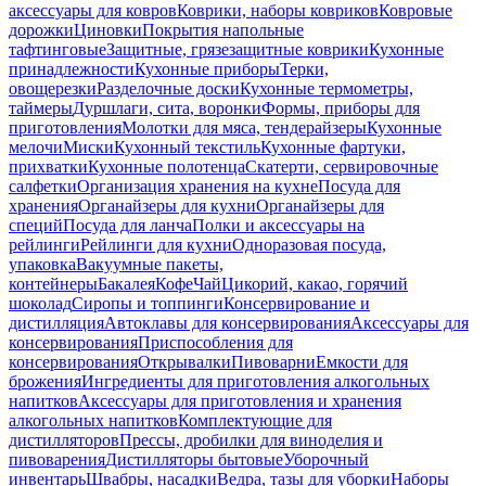
аксессуары для ковров
Коврики, наборы ковриков
Ковровые
дорожки
Циновки
Покрытия напольные
тафтинговые
Защитные, грязезащитные коврики
Кухонные
принадлежности
Кухонные приборы
Терки,
овощерезки
Разделочные доски
Кухонные термометры,
таймеры
Дуршлаги, сита, воронки
Формы, приборы для
приготовления
Молотки для мяса, тендерайзеры
Кухонные
мелочи
Миски
Кухонный текстиль
Кухонные фартуки,
прихватки
Кухонные полотенца
Скатерти, сервировочные
салфетки
Организация хранения на кухне
Посуда для
хранения
Органайзеры для кухни
Органайзеры для
специй
Посуда для ланча
Полки и аксессуары на
рейлинги
Рейлинги для кухни
Одноразовая посуда,
упаковка
Вакуумные пакеты,
контейнеры
Бакалея
Кофе
Чай
Цикорий, какао, горячий
шоколад
Сиропы и топпинги
Консервирование и
дистилляция
Автоклавы для консервирования
Аксессуары для
консервирования
Приспособления для
консервирования
Открывалки
Пивоварни
Емкости для
брожения
Ингредиенты для приготовления алкогольных
напитков
Аксессуары для приготовления и хранения
алкогольных напитков
Комплектующие для
дистилляторов
Прессы, дробилки для виноделия и
пивоварения
Дистилляторы бытовые
Уборочный
инвентарь
Швабры, насадки
Ведра, тазы для уборки
Наборы