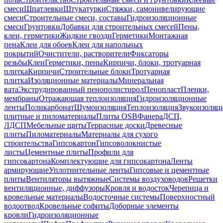
смеси
Шпатлевки
Штукатурки
Стяжки, самонивелирующие
смеси
Строительные смеси, составы
Гидроизоляционные
смеси
Грунтовки
Добавки для строительных смесей
Пены,
клеи, герметики
Жидкие гвозди
Герметики
Монтажная
пена
Клеи для обоев
Клеи для напольных
покрытий
Очистители, растворители
Фиксаторы
резьбы
Клеи
Герметики, пены
Кирпичи, блоки, тротуарная
плитка
Кирпичи
Строительные блоки
Тротуарная
плитка
Изоляционные материалы
Минеральная
вата
Экструдированный пенополистирол
Пенопласт
Пленки,
мембраны
Отражающая теплоизоляция
Гидроизоляционные
ленты
Поликарбонат
Шумоизоляция
Теплоизоляция
Звукоизоляц
плитные и пиломатериалы
Плиты OSB
Фанера
ДСП,
ЛДСП
Мебельные щиты
Террасные доски
Древесные
плиты
Пиломатериалы
Материалы для сухого
строительства
Гипсокартон
Гипсоволокнистые
листы
Цементные плиты
Профили для
гипсокартона
Комплектующие для гипсокартона
Ленты
армирующие
Уплотнительные ленты
Гипсовые и цементные
плиты
Вентиляторы вытяжные
Системы воздуховодов
Решетки
вентиляционные, диффузоры
Кровля и водосток
Черепица и
кровельные материалы
Водосточные системы
Поверхностный
водоотвод
Кровельные софиты
Доборные элементы
кровли
Гидроизоляционные