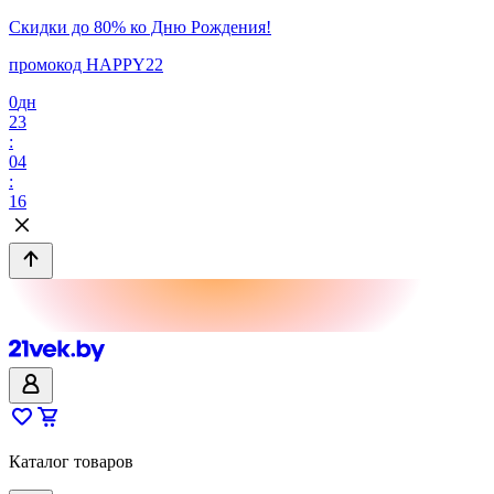
Скидки до 80% ко Дню Рождения!
промокод HAPPY22
0
дн
23
:
04
:
16
Каталог товаров