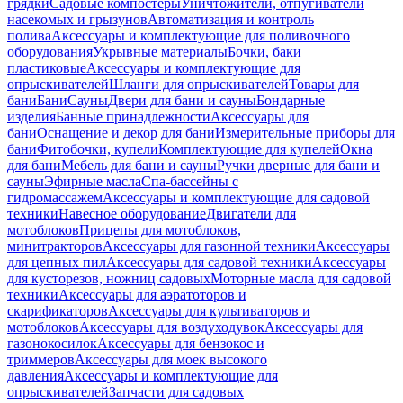
грядки
Садовые компостеры
Уничтожители, отпугиватели
насекомых и грызунов
Автоматизация и контроль
полива
Аксессуары и комплектующие для поливочного
оборудования
Укрывные материалы
Бочки, баки
пластиковые
Аксессуары и комплектующие для
опрыскивателей
Шланги для опрыскивателей
Товары для
бани
Бани
Сауны
Двери для бани и сауны
Бондарные
изделия
Банные принадлежности
Аксессуары для
бани
Оснащение и декор для бани
Измерительные приборы для
бани
Фитобочки, купели
Комплектующие для купелей
Окна
для бани
Мебель для бани и сауны
Ручки дверные для бани и
сауны
Эфирные масла
Спа-бассейны с
гидромассажем
Аксессуары и комплектующие для садовой
техники
Навесное оборудование
Двигатели для
мотоблоков
Прицепы для мотоблоков,
минитракторов
Аксессуары для газонной техники
Аксессуары
для цепных пил
Аксессуары для садовой техники
Аксессуары
для кусторезов, ножниц садовых
Моторные масла для садовой
техники
Аксессуары для аэратоторов и
скарификаторов
Аксессуары для культиваторов и
мотоблоков
Аксессуары для воздуходувок
Аксессуары для
газонокосилок
Аксессуары для бензокос и
триммеров
Аксессуары для моек высокого
давления
Аксессуары и комплектующие для
опрыскивателей
Запчасти для садовых