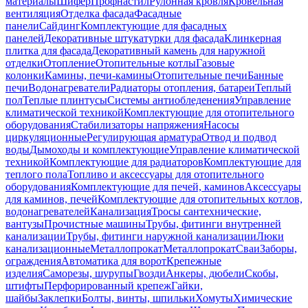
материалы
Шифер
Профнастил
Рулонная кровля
Кровельная
вентиляция
Отделка фасада
Фасадные
панели
Сайдинг
Комплектующие для фасадных
панелей
Декоративные штукатурки для фасада
Клинкерная
плитка для фасада
Декоративный камень для наружной
отделки
Отопление
Отопительные котлы
Газовые
колонки
Камины, печи-камины
Отопительные печи
Банные
печи
Водонагреватели
Радиаторы отопления, батареи
Теплый
пол
Теплые плинтусы
Системы антиобледенения
Управление
климатической техникой
Комплектующие для отопительного
оборудования
Стабилизаторы напряжения
Насосы
циркуляционные
Регулирующая арматура
Отвод и подвод
воды
Дымоходы и комплектующие
Управление климатической
техникой
Комплектующие для радиаторов
Комплектующие для
теплого пола
Топливо и аксессуары для отопительного
оборудования
Комплектующие для печей, каминов
Аксессуары
для каминов, печей
Комплектующие для отопительных котлов,
водонагревателей
Канализация
Тросы сантехнические,
вантузы
Прочистные машины
Трубы, фитинги внутренней
канализации
Трубы, фитинги наружной канализации
Люки
канализационные
Металлопрокат
Металлопрокат
Сваи
Заборы,
ограждения
Автоматика для ворот
Крепежные
изделия
Саморезы, шурупы
Гвозди
Анкеры, дюбели
Скобы,
штифты
Перфорированный крепеж
Гайки,
шайбы
Заклепки
Болты, винты, шпильки
Хомуты
Химические