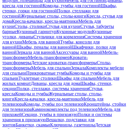
модули
Столешницы для кухни
Мебель для гостиной
Диваны,
кресла для гостиной
Комоды, тумбы для гостиной
Шкафы,
стенки, горки для гостиной
Полки, стеллажи для
гостиной
Журнальные столы, столы-книги
Кресла, стулья для
дома
Кресла-качалки, кресла-маятники
Мебель для
кухни
Столы, столики
Стулья для кухни
Стулья, табуреты
барные
Кухонный гарнитур
Кухонные модули
Кухонные
уголки, диваны
Стульчики для кормления
Системы хранения
для кухни
Мебель для ванной
Тумбы, консоли для
ванной
Шкафы, пеналы для ванной
Шкафчики, полки для
ванной
Зеркала для ванной
Аксессуары для ванной
Мебель-
трансформер
Мебель-трансформер
Кровати-
трансформеры
Детские кроватки-трансформеры
Столы-
трансформеры
Мебель для спальни
Зеркала
Комплекты мебели
для спальни
Прикроватные тумбы
Комоды и тумбы для
спальни
Туалетные столики
Шкафы для спальни
Мебель для
жилых комнат
Диваны, кресла для дома
Шкафы, стенки,
секции
Полки, стеллажи, системы хранения
Стулья,
кресла
Комоды и тумбы
Журнальные столы, столы-
книги
Кресла-качалки, кресла-маятники
Мебель для
телевизора
Комоды, тумбы под телевизор
Кронштейны, стойки
для телевизора
Каминокомплекты под телевизор
Мебель для
прихожей
Секции, тумбы в прихожую
Полки и системы
хранения в прихожую
Вешалки, подставки для
зонтов
Банкетки, скамьи
Ключницы, газетницы
Детская