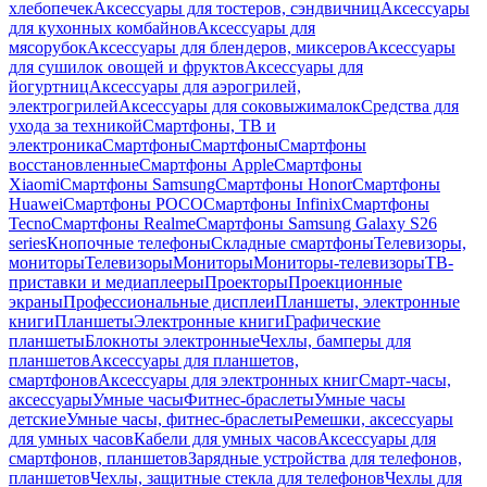
хлебопечек
Аксессуары для тостеров, сэндвичниц
Аксессуары
для кухонных комбайнов
Аксессуары для
мясорубок
Аксессуары для блендеров, миксеров
Аксессуары
для сушилок овощей и фруктов
Аксессуары для
йогуртниц
Аксессуары для аэрогрилей,
электрогрилей
Аксессуары для соковыжималок
Средства для
ухода за техникой
Смартфоны, ТВ и
электроника
Смартфоны
Смартфоны
Смартфоны
восстановленные
Смартфоны Apple
Смартфоны
Xiaomi
Смартфоны Samsung
Смартфоны Honor
Смартфоны
Huawei
Смартфоны POCO
Смартфоны Infinix
Смартфоны
Tecno
Смартфоны Realme
Смартфоны Samsung Galaxy S26
series
Кнопочные телефоны
Складные смартфоны
Телевизоры,
мониторы
Телевизоры
Мониторы
Мониторы-телевизоры
ТВ-
приставки и медиаплееры
Проекторы
Проекционные
экраны
Профессиональные дисплеи
Планшеты, электронные
книги
Планшеты
Электронные книги
Графические
планшеты
Блокноты электронные
Чехлы, бамперы для
планшетов
Аксессуары для планшетов,
смартфонов
Аксессуары для электронных книг
Смарт-часы,
аксессуары
Умные часы
Фитнес-браслеты
Умные часы
детские
Умные часы, фитнес-браслеты
Ремешки, аксессуары
для умных часов
Кабели для умных часов
Аксессуары для
смартфонов, планшетов
Зарядные устройства для телефонов,
планшетов
Чехлы, защитные стекла для телефонов
Чехлы для