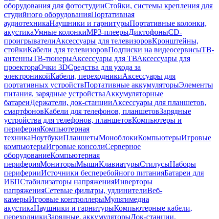
оборудования для фотостудии
Стойки, системы крепления для
студийного оборудования
Портативная
аудиотехника
Наушники и гарнитуры
Портативные колонки,
акустика
Умные колонки
MP3-плееры
Диктофоны
CD-
проигрыватели
Аксессуары для телевизоров
Кронштейны,
стойки
Кабели для телевизоров
Подписки на видеосервисы
ТВ-
антенны
ТВ-тюнеры
Аксессуары для ТВ
Аксессуары для
проектора
Очки 3D
Средства для ухода за
электроникой
Кабели, переходники
Аксессуары для
портативных устройств
Портативные аккумуляторы
Элементы
питания, зарядные устройства
Аккумуляторные
батареи
Держатели, док-станции
Аксессуары для планшетов,
смартфонов
Кабели для телефонов, планшетов
Зарядные
устройства для телефонов, планшетов
Компьютеры и
периферия
Компьютерная
техника
Ноутбуки
Планшеты
Моноблоки
Компьютеры
Игровые
компьютеры
Игровые консоли
Серверное
оборудование
Компьютерная
периферия
Мониторы
Мыши
Клавиатуры
Стилусы
Наборы
периферии
Источники бесперебойного питания
Батареи для
ИБП
Стабилизаторы напряжения
Инверторы
напряжения
Сетевые фильтры, удлинители
Веб-
камеры
Игровые контроллеры
Мультимедиа
акустика
Наушники и гарнитуры
Компьютерные кабели,
переходники
Зарядные, аккумуляторы
Док-станции,