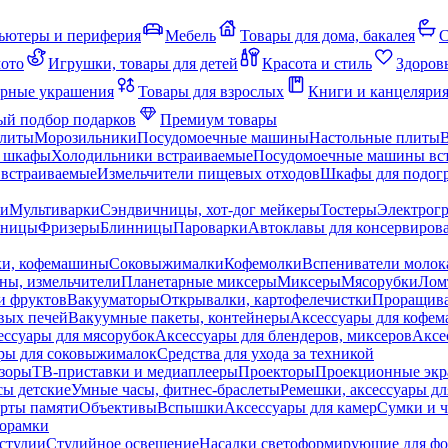
ьютеры и периферия
Мебель
Товары для дома, бакалея
С
мото
Игрушки, товары для детей
Красота и стиль
Здоров
рные украшения
Товары для взрослых
Книги и канцеляри
й подбор подарков
Премиум товары
плиты
Морозильники
Посудомоечные машины
Настольные плиты
 шкафы
Холодильники встраиваемые
Посудомоечные машины вс
встраиваемые
Измельчители пищевых отходов
Шкафы для подогр
чи
Мультиварки
Сэндвичницы, хот-дог мейкеры
Тостеры
Электрог
еницы
Фризеры
Блинницы
Пароварки
Автоклавы для консервиров
ки, кофемашины
Соковыжималки
Кофемолки
Вспениватели молок
ны, измельчители
Планетарные миксеры
Миксеры
Мясорубки
Лом
и фруктов
Вакууматоры
Открывалки, картофелечистки
Проращива
вых печей
Вакуумные пакеты, контейнеры
Аксессуары для кофе
ессуары для мясорубок
Аксессуары для блендеров, миксеров
Аксе
ры для соковыжималок
Средства для ухода за техникой
зоры
ТВ-приставки и медиаплееры
Проекторы
Проекционные эк
сы детские
Умные часы, фитнес-браслеты
Ремешки, аксессуары дл
рты памяти
Объективы
Вспышки
Аксессуары для камер
Сумки и ч
орамки
студии
Студийное освещение
Насадки светоформирующие для фо