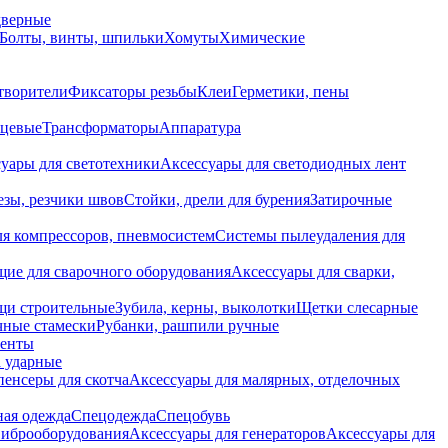
дверные
Болты, винты, шпильки
Хомуты
Химические
творители
Фиксаторы резьбы
Клеи
Герметики, пены
нцевые
Трансформаторы
Аппаратура
уары для светотехники
Аксессуары для светодиодных лент
езы, резчики швов
Стойки, дрели для бурения
Затирочные
ля компрессоров, пневмосистем
Системы пылеудаления для
ие для сварочного оборудования
Аксессуары для сварки,
щи строительные
Зубила, керны, выколотки
Щетки слесарные
чные стамески
Рубанки, рашпили ручные
енты
 ударные
енсеры для скотча
Аксессуары для малярных, отделочных
ная одежда
Спецодежда
Спецобувь
виброоборудования
Аксессуары для генераторов
Аксессуары для