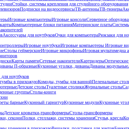
студии
Стойки, системы крепления для студийного оборудования
елевизоров
Подписки на видеосервисы
ТВ-антенны
ТВ-тюнеры
Ак
теры
Игровые компьютеры
Игровые консоли
Серверное оборудов
карты
Компьютерные блоки питания
Материнские платы
Системы
накопителей
ов
Аксессуары для ноутбуков
Очки для компьютера
Рюкзаки для но
контроллеры
Игровые ноутбуки
Игровые компьютеры
Игровые ви
ие
Столы геймерские
Игровые микрофоны
Игровая мультимедиа 
ониторов
диски
Карты памяти
Сетевые накопители
Картридеры
Оптические
иваны П-образные
Кухонные уголки, диваны
Диваны модульные
 для ноутбуков
тумбы в прихожую
Комоды, тумбы для ванной
Пеленальные стол
ьютерные
Детские столы
Туалетные столики
Журнальные столы
Са
денные группы
Столы-книги
ухни
уреты барные
Кухонный гарнитур
Кухонные модули
Кухонные угол
ры
Детские кроватки-трансформеры
Столы-трансформеры
ки, секции
Полки, стеллажи, системы хранения
Стулья, кресла
Ко
емы хранения в прихожую
Вешалки, подставки для зонтов
Банкет