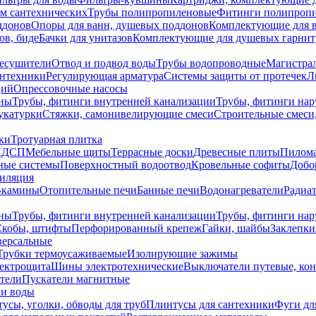
ем сантехнических
Трубы полипропиленовые
Фитинги полипроп
ддонов
Опоры для ванн, душевых поддонов
Комплектующие для 
ов, биде
Бачки для унитазов
Комплектующие для душевых гарнит
есушители
Отвод и подвод воды
Трубы водопроводные
Магистрал
антехники
Регулирующая арматура
Системы защиты от протечек
Л
ций
Опрессовочные насосы
ны
Трубы, фитинги внутренней канализации
Трубы, фитинги на
катурки
Стяжки, самонивелирующие смеси
Строительные смеси,
ки
Тротуарная плитка
ЛДСП
Мебельные щиты
Террасные доски
Древесные плиты
Пилом
ные системы
Поверхностный водоотвод
Кровельные софиты
Добо
тиляция
-камины
Отопительные печи
Банные печи
Водонагреватели
Радиат
ны
Трубы, фитинги внутренней канализации
Трубы, фитинги на
Скобы, штифты
Перфорированный крепеж
Гайки, шайбы
Заклепки
ерсальные
Трубки термоусаживаемые
Изолирующие зажимы
лектрощита
Шины электротехнические
Выключатели путевые, ко
атели
Пускатели магнитные
ки воды
усы, уголки, обводы для труб
Плинтусы для сантехники
Фуги дл