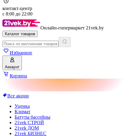
контакт-центр
с
8:00
до
22:00
Онлайн-гипермаркет 21vek.by
Каталог товаров
Избранное
Аккаунт
Корзина
Все акции
Уценка
Климат
Батуты бассейны
21vek СТРОЙ
21vek ДОМ
21vek БИЗНЕС