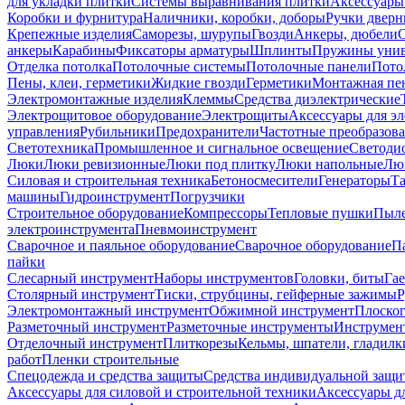
для укладки плитки
Системы выравнивания плитки
Аксессуары
Коробки и фурнитура
Наличники, коробки, доборы
Ручки дверн
Крепежные изделия
Саморезы, шурупы
Гвозди
Анкеры, дюбели
анкеры
Карабины
Фиксаторы арматуры
Шплинты
Пружины унив
Отделка потолка
Потолочные системы
Потолочные панели
Пото
Пены, клеи, герметики
Жидкие гвозди
Герметики
Монтажная пе
Электромонтажные изделия
Клеммы
Средства диэлектрические
Электрощитовое оборудование
Электрощиты
Аксессуары для э
управления
Рубильники
Предохранители
Частотные преобразов
Светотехника
Промышленное и сигнальное освещение
Светоди
Люки
Люки ревизионные
Люки под плитку
Люки напольные
Люк
Силовая и строительная техника
Бетоносмесители
Генераторы
Та
машины
Гидроинструмент
Погрузчики
Строительное оборудование
Компрессоры
Тепловые пушки
Пыле
электроинструмента
Пневмоинструмент
Сварочное и паяльное оборудование
Сварочное оборудование
П
пайки
Слесарный инструмент
Наборы инструментов
Головки, биты
Га
Столярный инструмент
Тиски, струбцины, гейферные зажимы
Р
Электромонтажный инструмент
Обжимной инструмент
Плоског
Разметочный инструмент
Разметочные инструменты
Инструмент
Отделочный инструмент
Плиткорезы
Кельмы, шпатели, гладилк
работ
Пленки строительные
Спецодежда и средства защиты
Средства индивидуальной защ
Аксессуары для силовой и строительной техники
Аксессуары дл