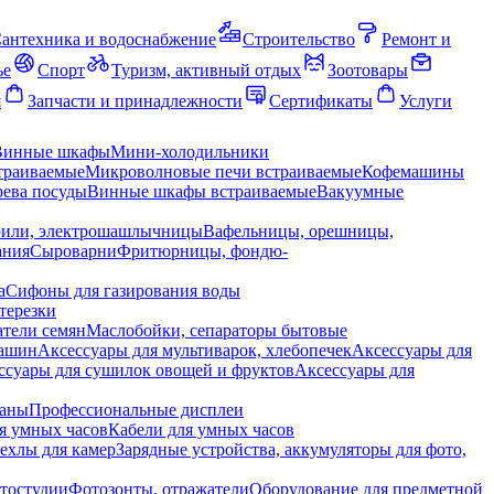
антехника и водоснабжение
Строительство
Ремонт и
ье
Спорт
Туризм, активный отдых
Зоотовары
я
Запчасти и принадлежности
Сертификаты
Услуги
Винные шкафы
Мини-холодильники
траиваемые
Микроволновые печи встраиваемые
Кофемашины
ева посуды
Винные шкафы встраиваемые
Вакуумные
рили, электрошашлычницы
Вафельницы, орешницы,
ания
Сыроварни
Фритюрницы, фондю-
а
Сифоны для газирования воды
терезки
тели семян
Маслобойки, сепараторы бытовые
машин
Аксессуары для мультиварок, хлебопечек
Аксессуары для
ссуары для сушилок овощей и фруктов
Аксессуары для
раны
Профессиональные дисплеи
я умных часов
Кабели для умных часов
ехлы для камер
Зарядные устройства, аккумуляторы для фото,
тостудии
Фотозонты, отражатели
Оборудование для предметной