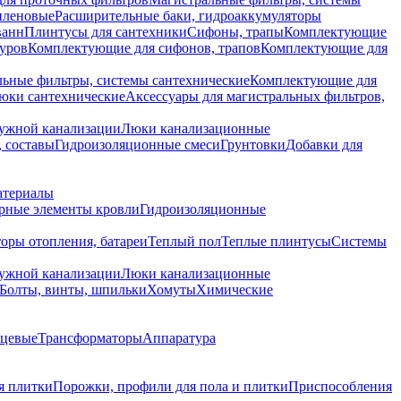
иленовые
Расширительные баки, гидроаккумуляторы
ванн
Плинтусы для сантехники
Сифоны, трапы
Комплектующие
уров
Комплектующие для сифонов, трапов
Комплектующие для
ьные фильтры, системы сантехнические
Комплектующие для
юки сантехнические
Аксессуары для магистральных фильтров,
ружной канализации
Люки канализационные
 составы
Гидроизоляционные смеси
Грунтовки
Добавки для
атериалы
рные элементы кровли
Гидроизоляционные
оры отопления, батареи
Теплый пол
Теплые плинтусы
Системы
ружной канализации
Люки канализационные
Болты, винты, шпильки
Хомуты
Химические
нцевые
Трансформаторы
Аппаратура
я плитки
Порожки, профили для пола и плитки
Приспособления