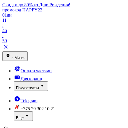
Скидки до 80% ко Дню Рождения!
промокод HAPPY22
01
дн
11
:
46
:
59
г. Минск
Оплата частями
Для юрлиц
Покупателям
Telegram
+375 29
302 10 21
Еще