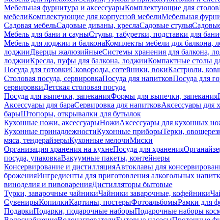
Мебельная фурнитура и аксессуары
Комплектующие для столов
мебели
Комплектующие для корпусной мебели
Мебельная фурн
Садовая мебель
Садовые диваны, кресла
Садовые стулья
Садовые
Мебель для бани и сауны
Стулья, табуретки, подставки для бани
Мебель для лоджии и балкона
Комплекты мебели для балкона, 
лоджии
Дверцы жалюзийные
Системы хранения для балкона, л
лоджии
Кресла, пуфы для балкона, лоджии
Компактные столы дл
Посуда для готовки
Сковороды, сотейники, воки
Кастрюли, ков
Столовая посуда, сервировка
Посуда для напитков
Посуда для г
сервировки
Детская столовая посуда
Посуда для выпечки, запекания
Формы для выпечки, запекания
Аксессуары для бара
Сервировка для напитков
Аксессуары для 
бары
Штопоры, открывалки для бутылок
Кухонные ножи, аксессуары
Ножи
Аксессуары для кухонных н
Кухонные принадлежности
Кухонные приборы
Терки, овощерез
мяса, тендерайзеры
Кухонные мелочи
Миски
Организация хранения на кухне
Посуда для хранения
Органайзе
посуда, упаковка
Вакуумные пакеты, контейнеры
Консервирование и дистилляция
Автоклавы для консервирован
брожения
Ингредиенты для приготовления алкогольных напит
виноделия и пивоварения
Дистилляторы бытовые
Турки, заварочные чайники
Чайники заварочные, кофейники
Ча
Сувениры
Копилки
Картины, постеры
Фотоальбомы
Рамки для ф
Подарки
Подарки, подарочные наборы
Подарочные наборы косм
Водоснабжение
Водонагреватели
Бытовые насосы
Проточные фи