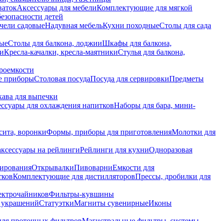
ваток
Аксессуары для мебели
Комплектующие для мягкой
безопасности детей
чели садовые
Надувная мебель
Кухни походные
Столы для сада
вые
Столы для балкона, лоджии
Шкафы для балкона,
ии
Кресла-качалки, кресла-маятники
Стулья для балкона,
роемкости
е приборы
Столовая посуда
Посуда для сервировки
Предметы
укава для выпечки
ссуары для охлаждения напитков
Наборы для бара, мини-
сита, воронки
Формы, приборы для приготовления
Молотки для
аксессуары на рейлинги
Рейлинги для кухни
Одноразовая
вирования
Открывалки
Пивоварни
Емкости для
тков
Комплектующие для дистилляторов
Прессы, дробилки для
лектрочайников
Фильтры-кувшины
я украшений
Статуэтки
Магниты сувенирные
Иконы
ля проточных фильтров
Магистральные фильтры, системы