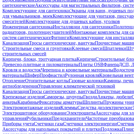
сантехнические
Аксессуары для магистральных фильтров, сист
Комплектующие для сантехники
Экраны для ванн, душевых по
для умывальников, моек
Комплектующие для унитазов, писсуар
смесителей
Комплектующие для душевых кабин, уголков
Инженерная сантехника
Инсталляции для сантехники
Полотенц
радиаторов, полотенцесушителей
Монтажные комплекты для с
систем сантехнических
Фитинги
Комплектующие для инсталля
Канализация
Тросы сантехнические, вантузы
Прочистные маши
Строительные смеси и грунтовки
Клеевые смеси
Шпатлевки
Шту
строительных смесей
Кирпичи, блоки, тротуарная плитка
Кирпичи
Строительные бло
Древесно-плитные и пиломатериалы
Плиты OSB
Фанера
ДСП, 
Кровля и водосток
Черепица и кровельные материалы
Водосточ
материалы
Шифер
Профнастил
Рулонная кровля
Кровельная вен
Отопление
Отопительные котлы
Газовые колонки
Камины, печи
антиобледенения
Управление климатической техникой
Канализация
Тросы сантехнические, вантузы
Прочистные маши
Крепежные изделия
Саморезы, шурупы
Гвозди
Анкеры, дюбели
анкеры
Карабины
Фиксаторы арматуры
Шплинты
Пружины унив
Электромонтажные изделия
Клеммы
Средства диэлектрические
Электрощитовое оборудование
Электрощиты
Аксессуары для э
управления
Рубильники
Предохранители
Частотные преобразов
Приборы учета
Счетчики газа
Счетчики электроэнергии
Счетчи
Аксессуары для напольных покрытий и плитки
Подложка
Плинт