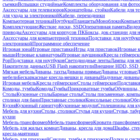
съемки
Вспышки студийные
Комплекты оборудования для фото
Аксессуары для телевизоров
Кронштейны, стойки
Кабели для т
для ухода за электроникой
Кабели, переходники
Компьютерная техника
Ноутбуки
Планшеты
Моноблоки
Компью
Комплектующие
Жесткие диски, SSD
Оперативная память
Видео
приводы
Аксессуары для корпусов ПК
Боксы, док-станции для 
Аксессуары для компьютерной техники
Подставки для ноутбук
электроникой
Программное обеспечение
Игровая зона
Игровые приставки
Игры для приставок
Игровые 
мыши
Игровые клавиатуры
Игровые наушники
Кресла геймерск
Pop
Подставки для ноутбуков
Светодиодные ленты
Лампы для м
Накопители данных
USB Flash накопители
Внешние HDD, SSD 
Мягкая мебель
Диваны, тахты
Диваны прямые
Диваны угловые
Д
мебели
Бескаркасные кресла-мешки и диваны
Надувные диваны
Игровая мебель
Кресла геймерские
Столы геймерские
Подставки
Комоды, тумбы
Комоды
Тумбы
Прикроватные тумбы
Обувницы, 
Столы
Кухонные столы
Барные столы
Столы письменные, комп
столики для бани
Приставные столики
Консольные столики
Обе
Кухня
Кухонный гарнитур
Кухонные модули
Столешницы для к
Мебель для кухни
Столы, столики
Стулья для кухни
Стулья, таб
кухни
Мебель-трансформер
Мебель-трансформер
Кровати-трансформе
Мебель для жилых комнат
Диваны, кресла для дома
Шкафы, стен
кресла-маятники
Мебель для прихожей
Секции, тумбы в прихожую
Полки и сист