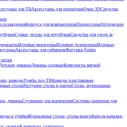
сессуары для ТВ
Аксессуары для проектора
Очки 3D
Средства
ание
 охлаждения
Корпуса для компьютеров
Процессоры
Оптические
утбуков
Сумки, чехлы для ноутбуков
Средства для ухода за
деокарты
Игровые мониторы
Игровые телевизоры
Игровые
акустика
Аксессуары для геймеров
Фигурки Funko
 диски
Детские диваны
Диваны садовые
Комплекты мягкой
ики, комоды
Тумбы под ТВ
Комоды пластиковые
довые столы
Растущие столы и парты
Столы, журнальные
ки, диваны
Стульчики для кормления
Системы хранения для
моды и тумбы
Журнальные столы, столы-книги
Кресла-качалки,
ки, скамьи
Ключницы, газетницы