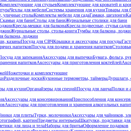
Комплектующие для стульев
Комплектующие для кроватей и кро
итура
Чехлы для мебели
Системы хранения для кухни
Товары для 
, уличные столы
Комплекты мебели для сада
Гамаки, шезлонги
Ка
Скамьи для бани
Столы для бани
Журнальные столики для бани
лоджии
Кресла-мешки для балкона
Кресла подвесные, стулья садо
оджии
Журнальные столы, столы-книги
Тумбы для балкона, лодж
я балкона, лоджии
ши, казаны
Посуда для СВЧ
Крышки и аксессуары для посуды
Гаст
орячих напитков
Посуда для подачи и хранения напитков
Столовы
Посуда для запекания
Аксессуары для выпечки
Бумага, фольга, р
хранения напитков
Аксессуары для приготовления коктейлей
Аксе
ожей
Ножеточки и комплектующие
ки
Разделочные доски
Кухонные термометры, таймеры
Дуршлаги, 
ры для кухни
Органайзеры для специй
Посуда для ланча
Полки и 
ия
Аксессуары для консервирования
Приспособления для консер
ков
Аксессуары для приготовления и хранения алкогольных напи
йники для плиты
Турки, молочники
Аксессуары для чайников, э
отографий, картин
Предметы интерьера
Шкатулки, подставки дл
етики для лица и тела
Наборы для бритья
Оформление подарков
льтры для воды
Фильтры-кувшины
Картриджи, комплектующие д