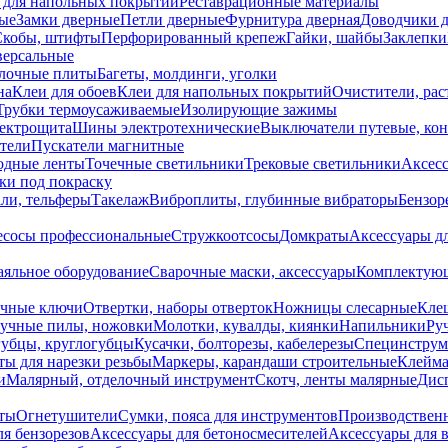
 для напольных покрытий
Реставрационные материалы
ые
Замки дверные
Петли дверные
Фурнитура дверная
Доводчики 
Скобы, штифты
Перфорированный крепеж
Гайки, шайбы
Заклепки
ерсальные
лочные плиты
Багеты, молдинги, уголки
на
Клеи для обоев
Клеи для напольных покрытий
Очистители, рас
Трубки термоусаживаемые
Изолирующие зажимы
лектрощита
Шины электротехнические
Выключатели путевые, ко
атели
Пускатели магнитные
одные ленты
Точечные светильники
Трековые светильники
Аксесс
и под покраску
ли, тельферы
Такелаж
Виброплиты, глубинные вибраторы
Бензор
сосы профессиональные
Стружкоотсосы
Домкраты
Аксессуары д
аяльное оборудование
Сварочные маски, аксессуары
Комплектующ
ечные ключи
Отвертки, наборы отверток
Ножницы слесарные
Кле
учные пилы, ножовки
Молотки, кувалды, киянки
Напильники
Ру
убцы, круглогубцы
Кусачки, болторезы, кабелерезы
Специнструм
ы для нарезки резьбы
Маркеры, карандаши строительные
Клейма
и
Малярный, отделочный инструмент
Скотч, ленты малярные
Дисп
иты
Огнетушители
Сумки, пояса для инструментов
Производствен
я бензорезов
Аксессуары для бетоносмесителей
Аксессуары для 