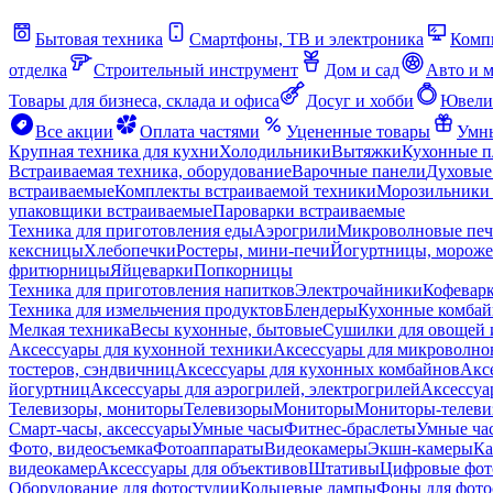
Бытовая техника
Смартфоны, ТВ и электроника
Комп
отделка
Строительный инструмент
Дом и сад
Авто и 
Товары для бизнеса, склада и офиса
Досуг и хобби
Ювели
Все акции
Оплата частями
Уцененные товары
Умны
Крупная техника для кухни
Холодильники
Вытяжки
Кухонные 
Встраиваемая техника, оборудование
Варочные панели
Духовые
встраиваемые
Комплекты встраиваемой техники
Морозильники 
упаковщики встраиваемые
Пароварки встраиваемые
Техника для приготовления еды
Аэрогрили
Микроволновые пе
кексницы
Хлебопечки
Ростеры, мини-печи
Йогуртницы, морож
фритюрницы
Яйцеварки
Попкорницы
Техника для приготовления напитков
Электрочайники
Кофевар
Техника для измельчения продуктов
Блендеры
Кухонные комбай
Мелкая техника
Весы кухонные, бытовые
Сушилки для овощей 
Аксессуары для кухонной техники
Аксессуары для микроволно
тостеров, сэндвичниц
Аксессуары для кухонных комбайнов
Акс
йогуртниц
Аксессуары для аэрогрилей, электрогрилей
Аксессуа
Телевизоры, мониторы
Телевизоры
Мониторы
Мониторы-телеви
Смарт-часы, аксессуары
Умные часы
Фитнес-браслеты
Умные ча
Фото, видеосъемка
Фотоаппараты
Видеокамеры
Экшн-камеры
Ка
видеокамер
Аксессуары для объективов
Штативы
Цифровые фот
Оборудование для фотостудии
Кольцевые лампы
Фоны для фото