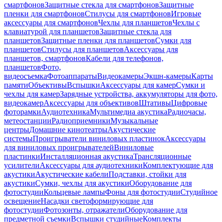
смартфонов
Защитные стекла для смартфонов
Защитные
пленки для смартфонов
Стилусы для смартфонов
Игровые
аксессуары для смартфонов
Чехлы для планшетов
Чехлы с
клавиатурой для планшетов
Защитные стекла для
планшетов
Защитные пленки для планшетов
Сумки для
планшетов
Стилусы для планшетов
Аксессуары для
планшетов, смартфонов
Кабели для телефонов,
планшетов
Фото,
видеосъемка
Фотоаппараты
Видеокамеры
Экшн-камеры
Карты
памяти
Объективы
Вспышки
Аксессуары для камер
Сумки и
чехлы для камер
Зарядные устройства, аккумуляторы для фото,
видеокамер
Аксессуары для объективов
Штативы
Цифровые
фоторамки
Аудиотехника
Мультимедиа акустика
Радиочасы,
метеостанции
Радиоприемники
Музыкальные
центры
Домашние кинотеатры
Акустические
системы
Проигрыватели виниловых пластинок
Аксессуары
для виниловых проигрывателей
Виниловые
пластинки
Инсталляционная акустика
Трансляционные
усилители
Аксессуары для аудиотехники
Комплектующие для
акустики
Акустические кабели
Подставки, стойки для
акустики
Сумки, чехлы для акустики
Оборудование для
фотостудии
Кольцевые лампы
Фоны для фотостудии
Студийное
освещение
Насадки светоформирующие для
фотостудии
Фотозонты, отражатели
Оборудование для
предметной съемки
Вспышки студийные
Комплекты