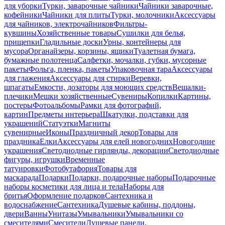
для уборки
Турки, заварочные чайники
Чайники заварочные,
кофейники
Чайники для плиты
Турки, молочники
Аксессуары
для чайников, электрочайников
Фильтры-
кувшины
Хозяйственные товары
Сушилки для белья,
прищепки
Гладильные доски
Урны, контейнеры для
мусора
Органайзеры, корзины, ящики
Туалетная бумага,
бумажные полотенца
Салфетки, мочалки, губки, мусорные
пакеты
Фольга, пленка, пакеты
Упаковочная тара
Аксессуары
для глажения
Аксессуары для стирки
Веревки,
шпагаты
Емкости, дозаторы для моющих средств
Вешалки-
плечики
Мешки хозяйственные
Сувениры
Копилки
Картины,
постеры
Фотоальбомы
Рамки для фотографий,
картин
Предметы интерьера
Шкатулки, подставки для
украшений
Статуэтки
Магниты
сувенирные
Иконы
Праздничный декор
Товары для
праздника
Елки
Аксессуары для елей новогодних
Новогодние
украшения
Светодиодные гирлянды, декорации
Светодиодные
фигуры, игрушки
Временные
татуировки
Фотобутафория
Товары для
маскарада
Подарки
Подарки, подарочные наборы
Подарочные
наборы косметики для лица и тела
Наборы для
бритья
Оформление подарков
Сантехника и
водоснабжение
Сантехника
Душевые кабины, поддоны,
двери
Ванны
Унитазы
Умывальники
Умывальники со
смесителями
Смесители
Душевые панели,