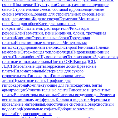
смеси
Шпатлевки
Штукатурки
Стяжки, самонивелирующие
смеси
Строительные смеси, составы
Гидроизоляционные
смеси
Грунтовки
Добавки для строительных смесей
Пены,
клеи, герметики
Жидкие гвозди
Герметики
Монтажная
пена
Клеи для обоев
Клеи для напольных
покрытий
Очистители, растворители
Фиксаторы
резьбы
Клеи
Герметики, пены
Кирпичи, блоки, тротуарная
плитка
Кирпичи
Строительные блоки
Тротуарная
плитка
Изоляционные материалы
Минеральная
вата
Экструдированный пенополистирол
Пенопласт
Пленки,
мембраны
Отражающая теплоизоляция
Гидроизоляционные
ленты
Поликарбонат
Шумоизоляция
Теплоизоляция
Звукоизоляц
плитные и пиломатериалы
Плиты OSB
Фанера
ДСП,
ЛДСП
Мебельные щиты
Террасные доски
Древесные
плиты
Пиломатериалы
Материалы для сухого
строительства
Гипсокартон
Гипсоволокнистые
листы
Цементные плиты
Профили для
гипсокартона
Комплектующие для гипсокартона
Ленты
армирующие
Уплотнительные ленты
Гипсовые и цементные
плиты
Вентиляторы вытяжные
Системы воздуховодов
Решетки
вентиляционные, диффузоры
Кровля и водосток
Черепица и
кровельные материалы
Водосточные системы
Поверхностный
водоотвод
Кровельные софиты
Доборные элементы
кровли
Гидроизоляционные