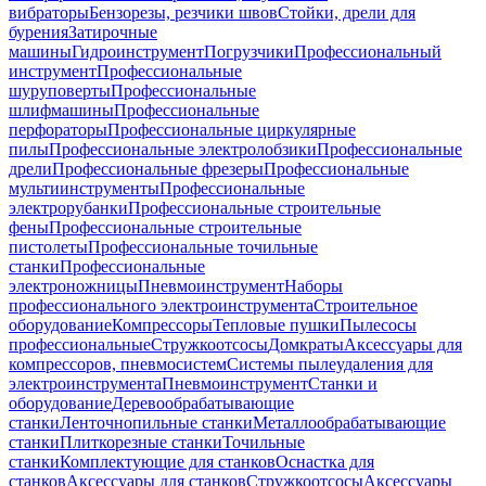
вибраторы
Бензорезы, резчики швов
Стойки, дрели для
бурения
Затирочные
машины
Гидроинструмент
Погрузчики
Профессиональный
инструмент
Профессиональные
шуруповерты
Профессиональные
шлифмашины
Профессиональные
перфораторы
Профессиональные циркулярные
пилы
Профессиональные электролобзики
Профессиональные
дрели
Профессиональные фрезеры
Профессиональные
мультиинструменты
Профессиональные
электрорубанки
Профессиональные строительные
фены
Профессиональные строительные
пистолеты
Профессиональные точильные
станки
Профессиональные
электроножницы
Пневмоинструмент
Наборы
профессионального электроинструмента
Строительное
оборудование
Компрессоры
Тепловые пушки
Пылесосы
профессиональные
Стружкоотсосы
Домкраты
Аксессуары для
компрессоров, пневмосистем
Системы пылеудаления для
электроинструмента
Пневмоинструмент
Станки и
оборудование
Деревообрабатывающие
станки
Ленточнопильные станки
Металлообрабатывающие
станки
Плиткорезные станки
Точильные
станки
Комплектующие для станков
Оснастка для
станков
Аксессуары для станков
Стружкоотсосы
Аксессуары