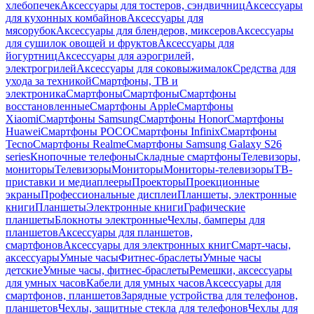
хлебопечек
Аксессуары для тостеров, сэндвичниц
Аксессуары
для кухонных комбайнов
Аксессуары для
мясорубок
Аксессуары для блендеров, миксеров
Аксессуары
для сушилок овощей и фруктов
Аксессуары для
йогуртниц
Аксессуары для аэрогрилей,
электрогрилей
Аксессуары для соковыжималок
Средства для
ухода за техникой
Смартфоны, ТВ и
электроника
Смартфоны
Смартфоны
Смартфоны
восстановленные
Смартфоны Apple
Смартфоны
Xiaomi
Смартфоны Samsung
Смартфоны Honor
Смартфоны
Huawei
Смартфоны POCO
Смартфоны Infinix
Смартфоны
Tecno
Смартфоны Realme
Смартфоны Samsung Galaxy S26
series
Кнопочные телефоны
Складные смартфоны
Телевизоры,
мониторы
Телевизоры
Мониторы
Мониторы-телевизоры
ТВ-
приставки и медиаплееры
Проекторы
Проекционные
экраны
Профессиональные дисплеи
Планшеты, электронные
книги
Планшеты
Электронные книги
Графические
планшеты
Блокноты электронные
Чехлы, бамперы для
планшетов
Аксессуары для планшетов,
смартфонов
Аксессуары для электронных книг
Смарт-часы,
аксессуары
Умные часы
Фитнес-браслеты
Умные часы
детские
Умные часы, фитнес-браслеты
Ремешки, аксессуары
для умных часов
Кабели для умных часов
Аксессуары для
смартфонов, планшетов
Зарядные устройства для телефонов,
планшетов
Чехлы, защитные стекла для телефонов
Чехлы для