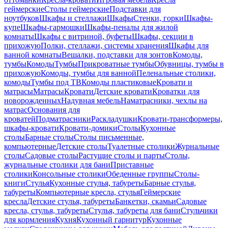
геймерские
Столы геймерские
Подставки для
ноутбуков
Шкафы и стеллажи
Шкафы
Стенки, горки
Шкафы-
купе
Шкафы-гармошки
Шкафы-пеналы для жилой
комнаты
Шкафы с витриной, буфеты
Шкафы, секции в
прихожую
Полки, стеллажи, системы хранения
Шкафы для
ванной комнаты
Вешалки, подставки для зонтов
Комоды,
тумбы
Комоды
Тумбы
Прикроватные тумбы
Обувницы, тумбы в
прихожую
Комоды, тумбы для ванной
Пеленальные столики,
комоды
Тумбы под ТВ
Комоды пластиковые
Кровати и
матрасы
Матрасы
Кровати
Детские кровати
Кроватки для
новорожденных
Надувная мебель
Наматрасники, чехлы на
матрас
Основания для
кроватей
Подматрасники
Раскладушки
Кровати-трансформеры,
шкафы-кровати
Кровати-домики
Столы
Кухонные
столы
Барные столы
Столы письменные,
компьютерные
Детские столы
Туалетные столики
Журнальные
столы
Садовые столы
Растущие столы и парты
Столы,
журнальные столики для бани
Приставные
столики
Консольные столики
Обеденные группы
Столы-
книги
Стулья
Кухонные стулья, табуреты
Барные стулья,
табуреты
Компьютерные кресла, стулья
Геймерские
кресла
Детские стулья, табуреты
Банкетки, скамьи
Садовые
кресла, стулья, табуреты
Стулья, табуреты для бани
Стульчики
для кормления
Кухня
Кухонный гарнитур
Кухонные