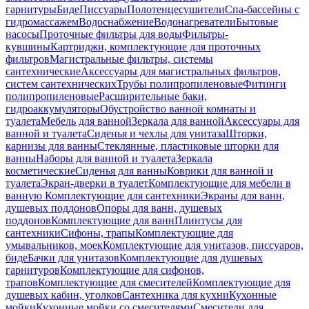
гарнитуры
Биде
Писсуары
Полотенцесушители
Спа-бассейны с
гидромассажем
Водоснабжение
Водонагреватели
Бытовые
насосы
Проточные фильтры для воды
Фильтры-
кувшины
Картриджи, комплектующие для проточных
фильтров
Магистральные фильтры, системы
сантехнические
Аксессуары для магистральных фильтров,
систем сантехнических
Трубы полипропиленовые
Фитинги
полипропиленовые
Расширительные баки,
гидроаккумуляторы
Обустройство ванной комнаты и
туалета
Мебель для ванной
Зеркала для ванной
Аксессуары для
ванной и туалета
Сиденья и чехлы для унитаза
Шторки,
карнизы для ванны
Стеклянные, пластиковые шторки для
ванны
Наборы для ванной и туалета
Зеркала
косметические
Сиденья для ванны
Коврики для ванной и
туалета
Экран-дверки в туалет
Комплектующие для мебели в
ванную
Комплектующие для сантехники
Экраны для ванн,
душевых поддонов
Опоры для ванн, душевых
поддонов
Комплектующие для ванн
Плинтусы для
сантехники
Сифоны, трапы
Комплектующие для
умывальников, моек
Комплектующие для унитазов, писсуаров,
биде
Бачки для унитазов
Комплектующие для душевых
гарнитуров
Комплектующие для сифонов,
трапов
Комплектующие для смесителей
Комплектующие для
душевых кабин, уголков
Сантехника для кухни
Кухонные
мойки
Кухонные мойки со смесителями
Смесители для