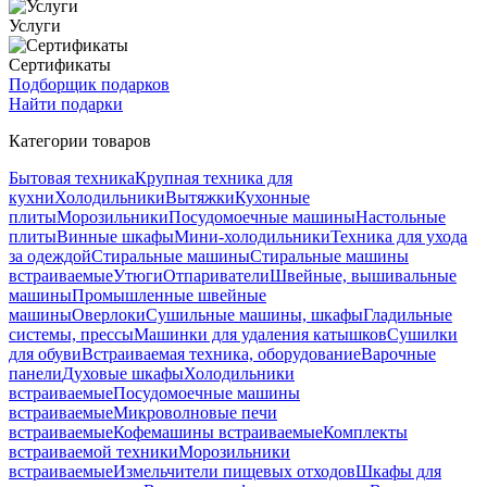
Услуги
Сертификаты
Подборщик подарков
Найти подарки
Категории товаров
Бытовая техника
Крупная техника для
кухни
Холодильники
Вытяжки
Кухонные
плиты
Морозильники
Посудомоечные машины
Настольные
плиты
Винные шкафы
Мини-холодильники
Техника для ухода
за одеждой
Стиральные машины
Стиральные машины
встраиваемые
Утюги
Отпариватели
Швейные, вышивальные
машины
Промышленные швейные
машины
Оверлоки
Сушильные машины, шкафы
Гладильные
системы, прессы
Машинки для удаления катышков
Сушилки
для обуви
Встраиваемая техника, оборудование
Варочные
панели
Духовые шкафы
Холодильники
встраиваемые
Посудомоечные машины
встраиваемые
Микроволновые печи
встраиваемые
Кофемашины встраиваемые
Комплекты
встраиваемой техники
Морозильники
встраиваемые
Измельчители пищевых отходов
Шкафы для