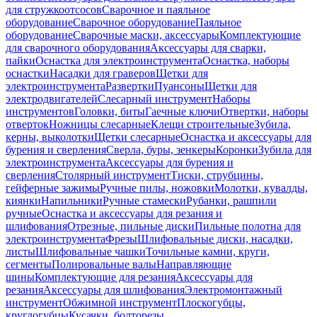
для стружкоотсосов
Сварочное и паяльное
оборудование
Сварочное оборудование
Паяльное
оборудование
Сварочные маски, аксессуары
Комплектующие
для сварочного оборудования
Аксессуары для сварки,
пайки
Оснастка для электроинструмента
Оснастка, наборы
оснастки
Насадки для граверов
Щетки для
электроинструмента
Развертки
Пуансоны
Щетки для
электродвигателей
Слесарный инструмент
Наборы
инструментов
Головки, биты
Гаечные ключи
Отвертки, наборы
отверток
Ножницы слесарные
Клещи строительные
Зубила,
керны, выколотки
Щетки слесарные
Оснастка и аксессуары для
бурения и сверления
Сверла, буры, зенкеры
Коронки
Зубила для
электроинструмента
Аксессуары для бурения и
сверления
Столярный инструмент
Тиски, струбцины,
гейферные зажимы
Ручные пилы, ножовки
Молотки, кувалды,
киянки
Напильники
Ручные стамески
Рубанки, рашпили
ручные
Оснастка и аксессуары для резания и
шлифования
Отрезные, пильные диски
Пильные полотна для
электроинструмента
Фрезы
Шлифовальные диски, насадки,
листы
Шлифовальные чашки
Точильные камни, круги,
сегменты
Полировальные валы
Направляющие
шины
Комплектующие для резания
Аксессуары для
резания
Аксессуары для шлифования
Электромонтажный
инструмент
Обжимной инструмент
Плоскогубцы,
круглогубцы
Кусачки, болторезы,