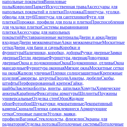
напольные покрытия
Виниловые
полы
Ковролин
Паркет
Искусственная трава
Аксессуары для
напольных покрытий и плитки
Подложка
Плинтусы, уголки,
обводы для труб
Плинтусы для сантехники
Фуги для
плитки
Порожки, профили для пола и плитки
Приспособления
для укладки плитки
Системы выравнивания
плитки
Аксессуары для напольных
покрытий
Реставрационные материалы
Двери и арки
Двери
входные
Двери межкомнатные
Арки межкомнатные
Москитные
сетки
Двери для бани и сауны
Коробки и
фурнитура
Наличники, коробки, доборы
Ручки дверные
Замки
дверные
Петли дверные
Фурнитура дверная
Доводчики
дверные
Окна и подоконники
Окна
Подоконники, отливы
Окна
мансардные
Фурнитура оконная
Мягкие окна
Москитные сетки
на окна
Жалюзи уличные
Пленки солнцезащитные
Крепежные
изделия
Саморезы, шурупы
Гвозди
Анкеры, дюбели
Скобы,
штифты
Перфорированный крепеж
Гайки,
шайбы
Заклепки
Болты, винты, шпильки
Хомуты
Химические
анкеры
Карабины
Фиксаторы арматуры
Шплинты
Пружины
универсальные
Отделка стен
Обои
Жидкие
обои
Фотообои
Штукатурки декоративные
Декоративный
камень
Скинали
Пленки самоклеящиеся
Армирующие
сетки
Стеновые панели
Уголки, маяки,
профили
Вагонка
Стеклохолсты, флизелин
Экраны для
радиаторов
Отделка потолка
Потолочные системы
Потолочные