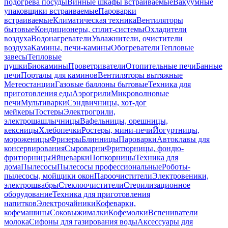
подогрева посуды
Винные шкафы встраиваемые
Вакуумные
упаковщики встраиваемые
Пароварки
встраиваемые
Климатическая техника
Вентиляторы
бытовые
Кондиционеры, сплит-системы
Охладители
воздуха
Водонагреватели
Увлажнители, очистители
воздуха
Камины, печи-камины
Обогреватели
Тепловые
завесы
Тепловые
пушки
Биокамины
Проветриватели
Отопительные печи
Банные
печи
Порталы для каминов
Вентиляторы вытяжные
Метеостанции
Газовые баллоны бытовые
Техника для
приготовления еды
Аэрогрили
Микроволновые
печи
Мультиварки
Сэндвичницы, хот-дог
мейкеры
Тостеры
Электрогрили,
электрошашлычницы
Вафельницы, орешницы,
кексницы
Хлебопечки
Ростеры, мини-печи
Йогуртницы,
мороженицы
Фризеры
Блинницы
Пароварки
Автоклавы для
консервирования
Сыроварни
Фритюрницы, фондю-
фритюрницы
Яйцеварки
Попкорницы
Техника для
дома
Пылесосы
Пылесосы профессиональные
Роботы-
пылесосы, мойщики окон
Пароочистители
Электровеники,
электрошвабры
Стеклоочистители
Стерилизационное
оборудование
Техника для приготовления
напитков
Электрочайники
Кофеварки,
кофемашины
Соковыжималки
Кофемолки
Вспениватели
молока
Сифоны для газирования воды
Аксессуары для