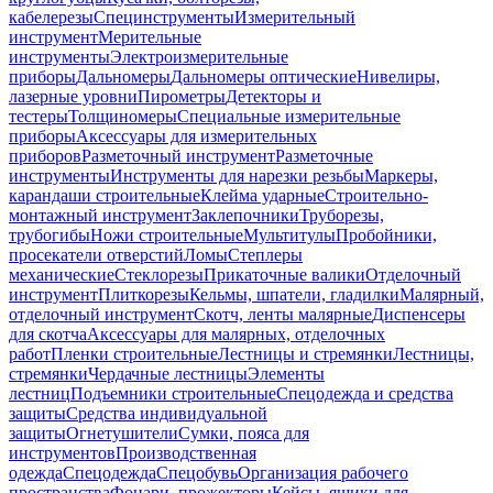
кабелерезы
Специнструменты
Измерительный
инструмент
Мерительные
инструменты
Электроизмерительные
приборы
Дальномеры
Дальномеры оптические
Нивелиры,
лазерные уровни
Пирометры
Детекторы и
тестеры
Толщиномеры
Специальные измерительные
приборы
Аксессуары для измерительных
приборов
Разметочный инструмент
Разметочные
инструменты
Инструменты для нарезки резьбы
Маркеры,
карандаши строительные
Клейма ударные
Строительно-
монтажный инструмент
Заклепочники
Труборезы,
трубогибы
Ножи строительные
Мультитулы
Пробойники,
просекатели отверстий
Ломы
Степлеры
механические
Стеклорезы
Прикаточные валики
Отделочный
инструмент
Плиткорезы
Кельмы, шпатели, гладилки
Малярный,
отделочный инструмент
Скотч, ленты малярные
Диспенсеры
для скотча
Аксессуары для малярных, отделочных
работ
Пленки строительные
Лестницы и стремянки
Лестницы,
стремянки
Чердачные лестницы
Элементы
лестниц
Подъемники строительные
Спецодежда и средства
защиты
Средства индивидуальной
защиты
Огнетушители
Сумки, пояса для
инструментов
Производственная
одежда
Спецодежда
Спецобувь
Организация рабочего
пространства
Фонари, прожекторы
Кейсы, ящики для