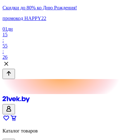
Скидки до 80% ко Дню Рождения!
промокод HAPPY22
01
дн
15
:
55
:
26
Каталог товаров