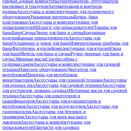
грядки
Садовые компостеры
Уничтожители, отпугиватели
насекомых и грызунов
Автоматизация и контроль
полива
Аксессуары и комплектующие для поливочного
оборудования
Укрывные материалы
Бочки, баки
пластиковые
Аксессуары и комплектующие для
опрыскивателей
Шланги для опрыскивателей
Товары для
бани
Бани
Сауны
Двери для бани и сауны
Бондарные
изделия
Банные принадлежности
Аксессуары для
бани
Оснащение и декор для бани
Измерительные приборы для
бани
Фитобочки, купели
Комплектующие для купелей
Окна
для бани
Мебель для бани и сауны
Ручки дверные для бани и
сауны
Эфирные масла
Спа-бассейны с
гидромассажем
Аксессуары и комплектующие для садовой
техники
Навесное оборудование
Двигатели для
мотоблоков
Прицепы для мотоблоков,
минитракторов
Аксессуары для газонной техники
Аксессуары
для цепных пил
Аксессуары для садовой техники
Аксессуары
для кусторезов, ножниц садовых
Моторные масла для садовой
техники
Аксессуары для аэратоторов и
скарификаторов
Аксессуары для культиваторов и
мотоблоков
Аксессуары для воздуходувок
Аксессуары для
газонокосилок
Аксессуары для бензокос и
триммеров
Аксессуары для моек высокого
давления
Аксессуары и комплектующие для
опрыскивателей
Запчасти для садовых