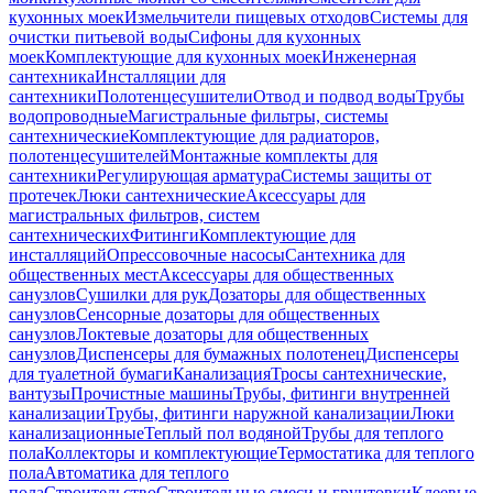
кухонных моек
Измельчители пищевых отходов
Системы для
очистки питьевой воды
Сифоны для кухонных
моек
Комплектующие для кухонных моек
Инженерная
сантехника
Инсталляции для
сантехники
Полотенцесушители
Отвод и подвод воды
Трубы
водопроводные
Магистральные фильтры, системы
сантехнические
Комплектующие для радиаторов,
полотенцесушителей
Монтажные комплекты для
сантехники
Регулирующая арматура
Системы защиты от
протечек
Люки сантехнические
Аксессуары для
магистральных фильтров, систем
сантехнических
Фитинги
Комплектующие для
инсталляций
Опрессовочные насосы
Сантехника для
общественных мест
Аксессуары для общественных
санузлов
Сушилки для рук
Дозаторы для общественных
санузлов
Сенсорные дозаторы для общественных
санузлов
Локтевые дозаторы для общественных
санузлов
Диспенсеры для бумажных полотенец
Диспенсеры
для туалетной бумаги
Канализация
Тросы сантехнические,
вантузы
Прочистные машины
Трубы, фитинги внутренней
канализации
Трубы, фитинги наружной канализации
Люки
канализационные
Теплый пол водяной
Трубы для теплого
пола
Коллекторы и комплектующие
Термостатика для теплого
пола
Автоматика для теплого
пола
Строительство
Строительные смеси и грунтовки
Клеевые