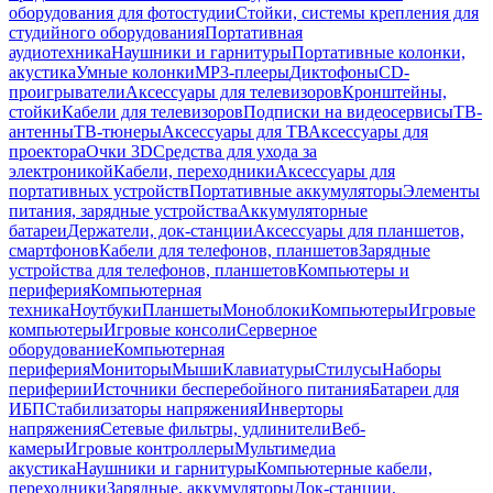
оборудования для фотостудии
Стойки, системы крепления для
студийного оборудования
Портативная
аудиотехника
Наушники и гарнитуры
Портативные колонки,
акустика
Умные колонки
MP3-плееры
Диктофоны
CD-
проигрыватели
Аксессуары для телевизоров
Кронштейны,
стойки
Кабели для телевизоров
Подписки на видеосервисы
ТВ-
антенны
ТВ-тюнеры
Аксессуары для ТВ
Аксессуары для
проектора
Очки 3D
Средства для ухода за
электроникой
Кабели, переходники
Аксессуары для
портативных устройств
Портативные аккумуляторы
Элементы
питания, зарядные устройства
Аккумуляторные
батареи
Держатели, док-станции
Аксессуары для планшетов,
смартфонов
Кабели для телефонов, планшетов
Зарядные
устройства для телефонов, планшетов
Компьютеры и
периферия
Компьютерная
техника
Ноутбуки
Планшеты
Моноблоки
Компьютеры
Игровые
компьютеры
Игровые консоли
Серверное
оборудование
Компьютерная
периферия
Мониторы
Мыши
Клавиатуры
Стилусы
Наборы
периферии
Источники бесперебойного питания
Батареи для
ИБП
Стабилизаторы напряжения
Инверторы
напряжения
Сетевые фильтры, удлинители
Веб-
камеры
Игровые контроллеры
Мультимедиа
акустика
Наушники и гарнитуры
Компьютерные кабели,
переходники
Зарядные, аккумуляторы
Док-станции,