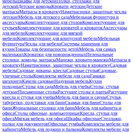
мебель
Шкафы для детской
Полки, стеллажи для
детской
Детские комоды
Кровати детские
Детские
матрасы
Матрасы в кроватку
Наматрасники, защитные чехлы
детские
Мебель для детского сада
Мебельная фурнитура и
аксессуары
Комплектующие для столов
Комплектующие для
стульев
Комплектующие для кроватей и кроваток
Аксессуары
для мебели
Комплектующие для мягкой
мебели
Комплектующие для корпусной мебели
Мебельная
фурнитура
Чехлы для мебели
Системы хранения для
кухни
Товары для безопасности детей
Мебель для самых
маленьких
Кроватки для новорожденных
Пеленальные
столики, комоды, матрасы
Манежи, кровати-манежи
Матрасы в
кроватку
Наматрасники, защитные чехлы в кроватку
Садовая
мебель
Садовые диваны, кресла
Садовые стулья
Садовые,
уличные столы
Комплекты мебели для сада
Гамаки,
шезлонги
Качели садовые
Надувная мебель
Кухни
походные
Столы для сада
Мебель для учебы
Столы, стулья
детские
Письменные столы
Растущие столы и парты
Растущие
кресла и стулья для учебы
Мебель для бани и сауны
Стулья,
табуретки, подставки для бани
Скамьи для бани
Столы для
бани
Журнальные столики для бани
Мебель для кабинета и
офиса
Столы офисные, компьютерные
Кресла, стулья для
офиса
Мягкая мебель для офиса
Шкафы офисные
Стеллажи,
полки для документов
Офисные тумбы
Комплекты мебели для
кабинета
Мебель для лоджии и балкона
Комплекты мебели для