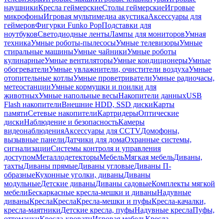
наушники
Кресла геймерские
Столы геймерские
Игровые
микрофоны
Игровая мультимедиа акустика
Аксессуары для
геймеров
Фигурки Funko Pop
Подставки для
ноутбуков
Светодиодные ленты
Лампы для мониторов
Умная
техника
Умные роботы-пылесосы
Умные телевизоры
Умные
стиральные машины
Умные чайники
Умные роботы
кулинарные
Умные вентиляторы
Умные кондиционеры
Умные
обогреватели
Умные увлажнители, очистители воздуха
Умные
отопительные котлы
Умные проветриватели
Умные радиочасы,
метеостанции
Умные кормушки и поилки для
животных
Умные напольные весы
Накопители данных
USB
Flash накопители
Внешние HDD, SSD диски
Карты
памяти
Сетевые накопители
Картридеры
Оптические
диски
Наблюдение и безопасность
Камеры
видеонаблюдения
Аксессуары для CCTV
Домофоны,
вызывные панели
Датчики для дома
Охранные системы,
сигнализации
Системы контроля и управления
доступом
Металлодетекторы
Мебель
Мягкая мебель
Диваны,
тахты
Диваны прямые
Диваны угловые
Диваны П-
образные
Кухонные уголки, диваны
Диваны
модульные
Детские диваны
Диваны садовые
Комплекты мягкой
мебели
Бескаркасные кресла-мешки и диваны
Надувные
диваны
Кресла
Кресла
Кресла-мешки и пуфы
Кресла-качалки,
кресла-маятники
Детские кресла, пуфы
Надувные кресла
Пуфы,
оттоманки
Кресла-кровати
Игровая мебель
Кресла