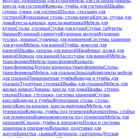
модули
Столешницы для кухни
Мебель для гостиной
Диваны,
кресла для гостиной
Комоды, тумбы для гостиной
Шкафы,
стенки, горки для гостиной
Полки, стеллажи для
гостиной
Журнальные столы, столы-книги
Кресла, стулья для
дома
Кресла-качалки, кресла-маятники
Мебель для
кухни
Столы, столики
Стулья для кухни
Стулья, табуреты
барные
Кухонный гарнитур
Кухонные модули
Кухонные
уголки, диваны
Стульчики для кормления
Системы хранения
для кухни
Мебель для ванной
Тумбы, консоли для
ванной
Шкафы, пеналы для ванной
Шкафчики, полки для
ванной
Зеркала для ванной
Аксессуары для ванной
Мебель-
трансформер
Мебель-трансформер
Кровати-
трансформеры
Детские кроватки-трансформеры
Столы-
трансформеры
Мебель для спальни
Зеркала
Комплекты мебели
для спальни
Прикроватные тумбы
Комоды и тумбы для
спальни
Туалетные столики
Шкафы для спальни
Мебель для
жилых комнат
Диваны, кресла для дома
Шкафы, стенки,
секции
Полки, стеллажи, системы хранения
Стулья,
кресла
Комоды и тумбы
Журнальные столы, столы-
книги
Кресла-качалки, кресла-маятники
Мебель для
телевизора
Комоды, тумбы под телевизор
Кронштейны, стойки
для телевизора
Каминокомплекты под телевизор
Мебель для
прихожей
Секции, тумбы в прихожую
Полки и системы
хранения в прихожую
Вешалки, подставки для
зонтов
Банкетки, скамьи
Ключницы, газетницы
Детская