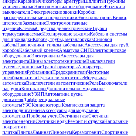
анкеры
Карабины
Фиксаторы арматуры
Шплинты
Пружины
универсальные
Электромонтажное оборудование
Розетки и
выключатели
Электрические звонки
Коробки
распределительные и подрозетники
Электропатроны
Вилки,
штепсели
Заземление
Электромонтажные
изделия
Клеммы
Средства диэлектрические
Трубки
термоусаживаемые
Изолирующие зажимы
Кабель и системы
для прокладки
Короба, трубы, металлорукав
Силовой
кабель
Наконечники, гильзы кабельные
Аксессуары для труб,
коробов
Кабельный крепеж
Арматура СИП
Электрощитовое
оборудование
Электрощиты
Аксессуары для
электрощита
Шины электротехнические
Выключатели
путевые, концевые
Трансформаторы
Аппаратура
управления
Рубильники
Предохранители
Частотные
преобразователи
Пускатели магнитные
Модульная
автоматика
Выключатели автоматические
Реле
Выключатели
нагрузки
Контакторы
Дополнительное модульное
оборудование
УЗИП
Автоматика пуска
двигателя
Дифференциальные
автоматы
УЗО
Конденсаторы
Комплексная защита
электродвигателей
Аксессуары для модульной
автоматики
Приборы учета
Счетчики газа
Счетчики
электроэнергии
Счетчики воды
Ремонт и отделка
Напольные
покрытия и
плитка
Плитка
Ламинат
Линолеум
Керамогранит
Спортивные