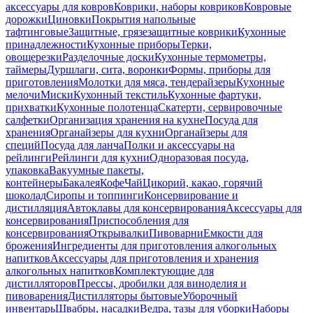
аксессуары для ковров
Коврики, наборы ковриков
Ковровые
дорожки
Циновки
Покрытия напольные
тафтинговые
Защитные, грязезащитные коврики
Кухонные
принадлежности
Кухонные приборы
Терки,
овощерезки
Разделочные доски
Кухонные термометры,
таймеры
Дуршлаги, сита, воронки
Формы, приборы для
приготовления
Молотки для мяса, тендерайзеры
Кухонные
мелочи
Миски
Кухонный текстиль
Кухонные фартуки,
прихватки
Кухонные полотенца
Скатерти, сервировочные
салфетки
Организация хранения на кухне
Посуда для
хранения
Органайзеры для кухни
Органайзеры для
специй
Посуда для ланча
Полки и аксессуары на
рейлинги
Рейлинги для кухни
Одноразовая посуда,
упаковка
Вакуумные пакеты,
контейнеры
Бакалея
Кофе
Чай
Цикорий, какао, горячий
шоколад
Сиропы и топпинги
Консервирование и
дистилляция
Автоклавы для консервирования
Аксессуары для
консервирования
Приспособления для
консервирования
Открывалки
Пивоварни
Емкости для
брожения
Ингредиенты для приготовления алкогольных
напитков
Аксессуары для приготовления и хранения
алкогольных напитков
Комплектующие для
дистилляторов
Прессы, дробилки для виноделия и
пивоварения
Дистилляторы бытовые
Уборочный
инвентарь
Швабры, насадки
Ведра, тазы для уборки
Наборы