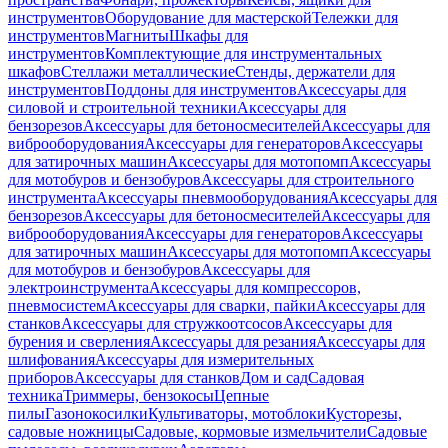
инструментов
Оборудование для мастерской
Тележки для
инструментов
Магниты
Шкафы для
инструментов
Комплектующие для инструментальных
шкафов
Стеллажи металлические
Стенды, держатели для
инструментов
Поддоны для инструментов
Аксессуары для
силовой и строительной техники
Аксессуары для
бензорезов
Аксессуары для бетоносмесителей
Аксессуары для
виброоборудования
Аксессуары для генераторов
Аксессуары
для затирочных машин
Аксессуары для мотопомп
Аксессуары
для мотобуров и бензобуров
Аксессуары для строительного
инструмента
Аксессуары пневмооборудования
Аксессуары для
бензорезов
Аксессуары для бетоносмесителей
Аксессуары для
виброоборудования
Аксессуары для генераторов
Аксессуары
для затирочных машин
Аксессуары для мотопомп
Аксессуары
для мотобуров и бензобуров
Аксессуары для
электроинструмента
Аксессуары для компрессоров,
пневмосистем
Аксессуары для сварки, пайки
Аксессуары для
станков
Аксессуары для стружкоотсосов
Аксессуары для
бурения и сверления
Аксессуары для резания
Аксессуары для
шлифования
Аксессуары для измерительных
приборов
Аксессуары для станков
Дом и сад
Садовая
техника
Триммеры, бензокосы
Цепные
пилы
Газонокосилки
Культиваторы, мотоблоки
Кусторезы,
садовые ножницы
Садовые, кормовые измельчители
Садовые