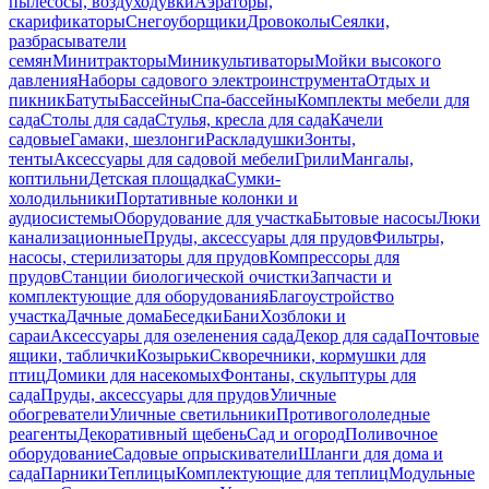
пылесосы, воздуходувки
Аэраторы,
скарификаторы
Снегоуборщики
Дровоколы
Сеялки,
разбрасыватели
семян
Минитракторы
Миникультиваторы
Мойки высокого
давления
Наборы садового электроинструмента
Отдых и
пикник
Батуты
Бассейны
Спа-бассейны
Комплекты мебели для
сада
Столы для сада
Стулья, кресла для сада
Качели
садовые
Гамаки, шезлонги
Раскладушки
Зонты,
тенты
Аксессуары для садовой мебели
Грили
Мангалы,
коптильни
Детская площадка
Сумки-
холодильники
Портативные колонки и
аудиосистемы
Оборудование для участка
Бытовые насосы
Люки
канализационные
Пруды, аксессуары для прудов
Фильтры,
насосы, стерилизаторы для прудов
Компрессоры для
прудов
Станции биологической очистки
Запчасти и
комплектующие для оборудования
Благоустройство
участка
Дачные дома
Беседки
Бани
Хозблоки и
сараи
Аксессуары для озеленения сада
Декор для сада
Почтовые
ящики, таблички
Козырьки
Скворечники, кормушки для
птиц
Домики для насекомых
Фонтаны, скульптуры для
сада
Пруды, аксессуары для прудов
Уличные
обогреватели
Уличные светильники
Противогололедные
реагенты
Декоративный щебень
Сад и огород
Поливочное
оборудование
Садовые опрыскиватели
Шланги для дома и
сада
Парники
Теплицы
Комплектующие для теплиц
Модульные