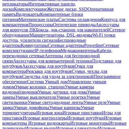
репликаторы
Интерактивные панели,
доски
Комплектующие
Жесткие диски, SSD
Оперативная
память
Видеокарты
Компьютерные блоки
питания
Материнские платы
Системы охлаждения
Корпуса для
компьютеров
Процессоры
Оптические приводы
Аксессуары
для корпусов ПК
Боксы, док-станции для накопителей
Сетевое
оборудование
Маршрутизаторы, DSL-модемы
Wi-Fi точки
доступа, усилители сигнала
Беспроводные
адаптеры
Коммутаторы
Сетевые адаптеры
Powerline
Сетевые
комплектующие
IP-телефония
Медиаконвертеры
Кабели,
переходники сетевые
Антенны для беспроводной
связи
Аксессуары для компьютерной техники
Подставки для
ноутбуков
Аксессуары для ноутбуков
Очки для
компьютера
Рюкзаки для ноутбуков
Сумки, чехлы для
ноутбуков
Средства для ухода за электроникой
Программное
обеспечение
Система Умный дом
Управление умным
домом
Умные колонки, станции
Умные камеры
видеонаблюдения
Умные датчики для дома
Умные
лампы
Умные выключатели
Умные розетки
Умные
светильники
Умные светодиодные ленты
Умные реле
Умные
замки
Умные домофоны
Умные карнизы
Умные
терморегуляторы
Игровая зона
Игровые приставки
Игры для
приставок
Игровые контроллеры
Игровые ноутбуки
Игровые
компьютеры
Игровые видеокарты
Игровые мониторы
Игровые
телевизоры
Игровые мыши
Игровые клавиатуры
Игровые