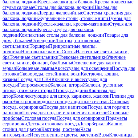
балкона, лоджии
Кресла-мешки для балкона
Кресла подвесные,
стулья садовые
Столы для балкона, лоджии
Шкафы для
балкона, лоджии
Дверцы жалюзийные
Системы хранения для
балкона, лоджии
Журнальные столы, столы-книги
Тумбы для
балкона, лоджии
Кресла-качалки, кресла-маятники
Стулья для
балкона, лоджии
Кресла, пуфы для балкона,
лоджии
Компактные столы для балкона, лоджии
Товары для
дома, бакалея
Освещение
Люстры, потолочные
светильники
Торшеры
Прикроватные лампы,
ночники
Настольные лампы
Споты
Настенные светильники,
бра
Точечные светильники
Трековые светильники
Уличные
светильники, фонари, бра
Лампы
Освещение для картин,
зеркал
Кольцевые лампы
Аксессуары для освещения
Посуда для
готовки
Сковороды, сотейники, воки
Кастрюли, ковши,
казаны
Посуда для СВЧ
Крышки и аксессуары для
посуды
Гастроемкости
Жалюзи, шторы
Жалюзи, рулонные
шторы, римские шторы
Шторы, гардины
Карнизы для
штор
Комплектующие для штор, карнизов, жалюзи
Пленки для
окон
Электроприводные солнцезащитные системы
Столовая
посуда, сервировка
Посуда для напитков
Посуда для горячих
напитков
Посуда для подачи и хранения напитков
Столовые
приборы
Столовая посуда
Посуда для сервировки
Предметы
сервировки
Детская столовая посуда
Декор
Зеркала
Кашпо,
стойки для цветов
Картины, постеры
Часы
интерьерные
Искусственные цветы, растения
Вазы
Ключницы,