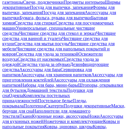
газетницы
Свечи, подсвечники
Предметы интерьера
Ширмы
декоративные
Посуда для выпечки, запекания
Формы для
выпечки, запекания
Посуда для запекания
Аксессуары для
выпечки
Бумага, фольга, рукава для выпечки
Бытовая
химия
Средства для стирки
Средства для посудомоечных
машин
Универсальные, специальные чистящие
средства
Чистящие средства для стекол и зеркал
Чистящие
средства для ванной и туалета
Чистящие средства для
кухни
Средства для мытья посуды
Чистящие средства для
мебели
Чистящие средства для напольных покрытий и
ковров
Средства для ухода за техникой
Освежители
воздуха
Средства от насекомых
Средства ухода за
одеждой
Средства ухода за обувью
Дезинфицирующие
средства
Аксессуары для бара
Сервировка для
напитков
Аксессуары для хранения напитков
Аксессуары для
приготовления коктейлей
Аксессуары для охлаждения
напитков
Наборы для бара, мини-бары
Штопоры, открывалки
для бутылок
Домашний текстиль
Подушки для
сна
Одеяла
Комплекты постельных
принадлежностей
Постельное белье
Пледы,
покрывала
Полотенца
Скатерти
Подушки декоративные
Маски,
беруши для сна
Наполнители для домашнего
текстиля
Ткани
Кухонные ножи, аксессуары
Ножи
Аксессуары
для кухонных ножей
Ножеточки и комплектующие
Ковры и
напольные покрытия
Ковры, циновки, шкуры
Ковры,