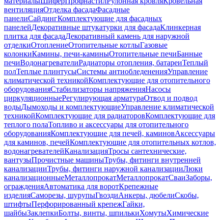
материалы
Шифер
Профнастил
Рулонная кровля
Кровельная
вентиляция
Отделка фасада
Фасадные
панели
Сайдинг
Комплектующие для фасадных
панелей
Декоративные штукатурки для фасада
Клинкерная
плитка для фасада
Декоративный камень для наружной
отделки
Отопление
Отопительные котлы
Газовые
колонки
Камины, печи-камины
Отопительные печи
Банные
печи
Водонагреватели
Радиаторы отопления, батареи
Теплый
пол
Теплые плинтусы
Системы антиобледенения
Управление
климатической техникой
Комплектующие для отопительного
оборудования
Стабилизаторы напряжения
Насосы
циркуляционные
Регулирующая арматура
Отвод и подвод
воды
Дымоходы и комплектующие
Управление климатической
техникой
Комплектующие для радиаторов
Комплектующие для
теплого пола
Топливо и аксессуары для отопительного
оборудования
Комплектующие для печей, каминов
Аксессуары
для каминов, печей
Комплектующие для отопительных котлов,
водонагревателей
Канализация
Тросы сантехнические,
вантузы
Прочистные машины
Трубы, фитинги внутренней
канализации
Трубы, фитинги наружной канализации
Люки
канализационные
Металлопрокат
Металлопрокат
Сваи
Заборы,
ограждения
Автоматика для ворот
Крепежные
изделия
Саморезы, шурупы
Гвозди
Анкеры, дюбели
Скобы,
штифты
Перфорированный крепеж
Гайки,
шайбы
Заклепки
Болты, винты, шпильки
Хомуты
Химические