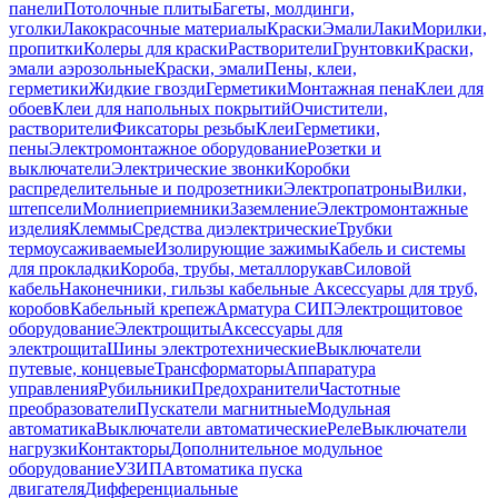
панели
Потолочные плиты
Багеты, молдинги,
уголки
Лакокрасочные материалы
Краски
Эмали
Лаки
Морилки,
пропитки
Колеры для краски
Растворители
Грунтовки
Краски,
эмали аэрозольные
Краски, эмали
Пены, клеи,
герметики
Жидкие гвозди
Герметики
Монтажная пена
Клеи для
обоев
Клеи для напольных покрытий
Очистители,
растворители
Фиксаторы резьбы
Клеи
Герметики,
пены
Электромонтажное оборудование
Розетки и
выключатели
Электрические звонки
Коробки
распределительные и подрозетники
Электропатроны
Вилки,
штепсели
Молниеприемники
Заземление
Электромонтажные
изделия
Клеммы
Средства диэлектрические
Трубки
термоусаживаемые
Изолирующие зажимы
Кабель и системы
для прокладки
Короба, трубы, металлорукав
Силовой
кабель
Наконечники, гильзы кабельные
Аксессуары для труб,
коробов
Кабельный крепеж
Арматура СИП
Электрощитовое
оборудование
Электрощиты
Аксессуары для
электрощита
Шины электротехнические
Выключатели
путевые, концевые
Трансформаторы
Аппаратура
управления
Рубильники
Предохранители
Частотные
преобразователи
Пускатели магнитные
Модульная
автоматика
Выключатели автоматические
Реле
Выключатели
нагрузки
Контакторы
Дополнительное модульное
оборудование
УЗИП
Автоматика пуска
двигателя
Дифференциальные