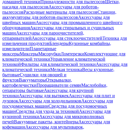
домашней техники
Принадлежности для пылесосов
Щетки,
насадки для пылесосов
Аксессуары для роботов-
пылесосов
Расходные материалы для пылесосов
Станции,
аккумуляторы для роботов-пылесосов
Аксессуары для
швейных машин
Аксессуары для промышленного швейного
оборудования
Аксессуары для стиральных и сушильных
машин
Аксессуары для пароочистителей,
отпаривателей
Аксессуары для стеклоочистителей
Техника для
измельчения продуктов
Блендеры
Кухонные комбайны,
измельчители
Планетарные
миксеры
Миксеры
Мясорубки
Ломтерезки
Комплектующие для
климатической техники
Управление климатической
техникой
Фильтры для климатической техники
Аксессуары для
климатической техники
Мелкая техника
Весы кухонные,
бытовые
Сушилки для овощей и
фруктов
Вакууматоры
Открывалки,
картофелечистки
Проращиватели семян
Маслобойки,
сепараторы бытовые
Аксессуары для крупной
техники
Аксессуары для вытяжек
Аксессуары для плит и
духовок
Аксессуары для холодильников
Аксессуары для
посудомоечных машин
Средства для посудомоечных
машин
Средства для ухода за техникой
Аксессуары для
кухонной техники
Аксессуары для микроволновых
печей
Вакуумные пакеты, контейнеры
Аксессуары для
кофемашин
Аксессуары для мультиварок,