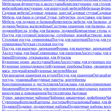
Мебельная фурнитура и аксессуары
Комплектующие для столов
мебели
Комплектующие для корпусной мебели
Мебельная фурн
Садовая мебель
Садовые диваны, кресла
Садовые стулья
Садовые
Мебель для бани и сауны
Стулья, табуретки, подставки для бани
Мебель для лоджии и балкона
Комплекты мебели для балкона, 
лоджии
Дверцы жалюзийные
Системы хранения для балкона, л
лоджии
Кресла, пуфы для балкона, лоджии
Компактные столы дл
Посуда для готовки
Сковороды, сотейники, воки
Кастрюли, ков
Столовая посуда, сервировка
Посуда для напитков
Посуда для г
сервировки
Детская столовая посуда
Посуда для выпечки, запекания
Формы для выпечки, запекания
Аксессуары для бара
Сервировка для напитков
Аксессуары для 
бары
Штопоры, открывалки для бутылок
Кухонные ножи, аксессуары
Ножи
Аксессуары для кухонных н
Кухонные принадлежности
Кухонные приборы
Терки, овощерез
мяса, тендерайзеры
Кухонные мелочи
Миски
Организация хранения на кухне
Посуда для хранения
Органайзе
посуда, упаковка
Вакуумные пакеты, контейнеры
Консервирование и дистилляция
Автоклавы для консервирован
брожения
Ингредиенты для приготовления алкогольных напит
виноделия и пивоварения
Дистилляторы бытовые
Турки, заварочные чайники
Чайники заварочные, кофейники
Ча
Сувениры
Копилки
Картины, постеры
Фотоальбомы
Рамки для ф
Подарки
Подарки, подарочные наборы
Подарочные наборы косм
Водоснабжение
Водонагреватели
Бытовые насосы
Проточные фи