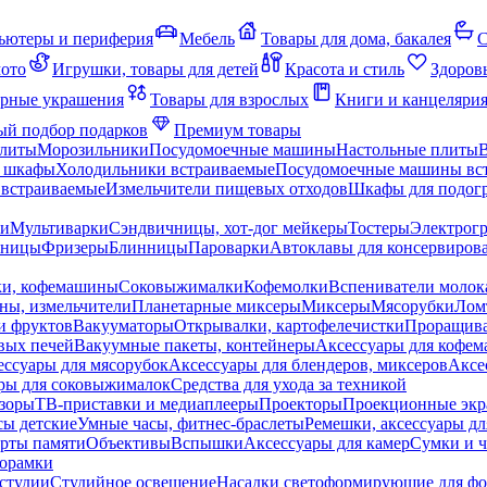
ьютеры и периферия
Мебель
Товары для дома, бакалея
С
мото
Игрушки, товары для детей
Красота и стиль
Здоров
рные украшения
Товары для взрослых
Книги и канцеляри
й подбор подарков
Премиум товары
плиты
Морозильники
Посудомоечные машины
Настольные плиты
 шкафы
Холодильники встраиваемые
Посудомоечные машины вс
встраиваемые
Измельчители пищевых отходов
Шкафы для подогр
чи
Мультиварки
Сэндвичницы, хот-дог мейкеры
Тостеры
Электрог
еницы
Фризеры
Блинницы
Пароварки
Автоклавы для консервиров
ки, кофемашины
Соковыжималки
Кофемолки
Вспениватели молок
ны, измельчители
Планетарные миксеры
Миксеры
Мясорубки
Лом
и фруктов
Вакууматоры
Открывалки, картофелечистки
Проращива
вых печей
Вакуумные пакеты, контейнеры
Аксессуары для кофе
ессуары для мясорубок
Аксессуары для блендеров, миксеров
Аксе
ры для соковыжималок
Средства для ухода за техникой
зоры
ТВ-приставки и медиаплееры
Проекторы
Проекционные эк
сы детские
Умные часы, фитнес-браслеты
Ремешки, аксессуары дл
рты памяти
Объективы
Вспышки
Аксессуары для камер
Сумки и ч
орамки
студии
Студийное освещение
Насадки светоформирующие для фо