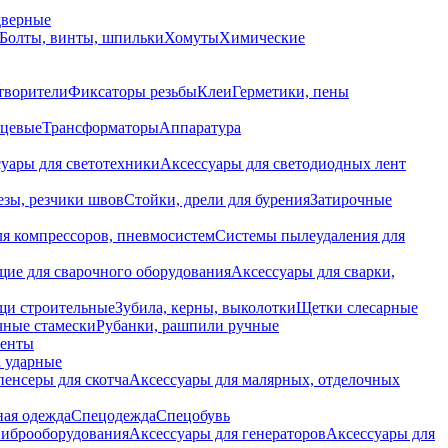
дверные
Болты, винты, шпильки
Хомуты
Химические
творители
Фиксаторы резьбы
Клеи
Герметики, пены
нцевые
Трансформаторы
Аппаратура
уары для светотехники
Аксессуары для светодиодных лент
езы, резчики швов
Стойки, дрели для бурения
Затирочные
ля компрессоров, пневмосистем
Системы пылеудаления для
ие для сварочного оборудования
Аксессуары для сварки,
щи строительные
Зубила, керны, выколотки
Щетки слесарные
чные стамески
Рубанки, рашпили ручные
енты
 ударные
енсеры для скотча
Аксессуары для малярных, отделочных
ная одежда
Спецодежда
Спецобувь
виброоборудования
Аксессуары для генераторов
Аксессуары для