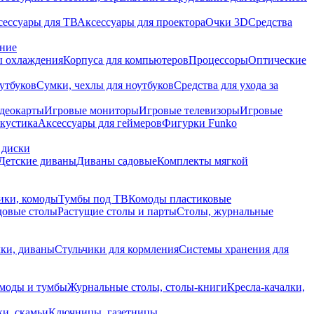
сессуары для ТВ
Аксессуары для проектора
Очки 3D
Средства
ание
 охлаждения
Корпуса для компьютеров
Процессоры
Оптические
утбуков
Сумки, чехлы для ноутбуков
Средства для ухода за
деокарты
Игровые мониторы
Игровые телевизоры
Игровые
акустика
Аксессуары для геймеров
Фигурки Funko
 диски
Детские диваны
Диваны садовые
Комплекты мягкой
ики, комоды
Тумбы под ТВ
Комоды пластиковые
довые столы
Растущие столы и парты
Столы, журнальные
ки, диваны
Стульчики для кормления
Системы хранения для
моды и тумбы
Журнальные столы, столы-книги
Кресла-качалки,
ки, скамьи
Ключницы, газетницы