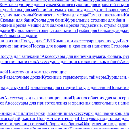
Комплектующие для стульев
Комплектующие для кроватей и кро
итура
Чехлы для мебели
Системы хранения для кухни
Товары для 
, уличные столы
Комплекты мебели для сада
Гамаки, шезлонги
Ка
Скамьи для бани
Столы для бани
Журнальные столики для бани
лоджии
Кресла-мешки для балкона
Кресла подвесные, стулья садо
оджии
Журнальные столы, столы-книги
Тумбы для балкона, лодж
я балкона, лоджии
ши, казаны
Посуда для СВЧ
Крышки и аксессуары для посуды
Гаст
орячих напитков
Посуда для подачи и хранения напитков
Столовы
Посуда для запекания
Аксессуары для выпечки
Бумага, фольга, р
хранения напитков
Аксессуары для приготовления коктейлей
Аксе
ожей
Ножеточки и комплектующие
ки
Разделочные доски
Кухонные термометры, таймеры
Дуршлаги, 
ры для кухни
Органайзеры для специй
Посуда для ланча
Полки и 
ия
Аксессуары для консервирования
Приспособления для консер
ков
Аксессуары для приготовления и хранения алкогольных напи
йники для плиты
Турки, молочники
Аксессуары для чайников, э
отографий, картин
Предметы интерьера
Шкатулки, подставки дл
етики для лица и тела
Наборы для бритья
Оформление подарков
льтры для воды
Фильтры-кувшины
Картриджи, комплектующие д