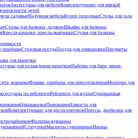
ваток
Аксессуары для мебели
Комплектующие для мягкой
безопасности детей
чели садовые
Надувная мебель
Кухни походные
Столы для сада
вые
Столы для балкона, лоджии
Шкафы для балкона,
ии
Кресла-качалки, кресла-маятники
Стулья для балкона,
роемкости
е приборы
Столовая посуда
Посуда для сервировки
Предметы
укава для выпечки
ссуары для охлаждения напитков
Наборы для бара, мини-
сита, воронки
Формы, приборы для приготовления
Молотки для
аксессуары на рейлинги
Рейлинги для кухни
Одноразовая
вирования
Открывалки
Пивоварни
Емкости для
тков
Комплектующие для дистилляторов
Прессы, дробилки для
лектрочайников
Фильтры-кувшины
я украшений
Статуэтки
Магниты сувенирные
Иконы
ля проточных фильтров
Магистральные фильтры, системы