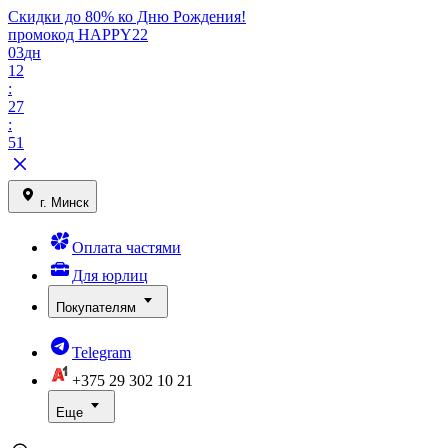
Скидки до 80% ко Дню Рождения!
промокод HAPPY22
03
дн
12
:
27
:
51
г. Минск
Оплата частями
Для юрлиц
Покупателям
Telegram
+375 29
302 10 21
Еще