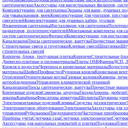
сантехнические
Аксессуары для магистральных фильтров, сист
Комплектующие для сантехники
Экраны для ванн, душевых по
для умывальников, моек
Комплектующие для унитазов, писсуар
смесителей
Комплектующие для душевых кабин, уголков
Инженерная сантехника
Инсталляции для сантехники
Полотенц
радиаторов, полотенцесушителей
Монтажные комплекты для с
систем сантехнических
Фитинги
Комплектующие для инсталля
Канализация
Тросы сантехнические, вантузы
Прочистные маши
Строительные смеси и грунтовки
Клеевые смеси
Шпатлевки
Шту
строительных смесей
Кирпичи, блоки, тротуарная плитка
Кирпичи
Строительные бло
Древесно-плитные и пиломатериалы
Плиты OSB
Фанера
ДСП, 
Кровля и водосток
Черепица и кровельные материалы
Водосточ
материалы
Шифер
Профнастил
Рулонная кровля
Кровельная вен
Отопление
Отопительные котлы
Газовые колонки
Камины, печи
антиобледенения
Управление климатической техникой
Канализация
Тросы сантехнические, вантузы
Прочистные маши
Крепежные изделия
Саморезы, шурупы
Гвозди
Анкеры, дюбели
анкеры
Карабины
Фиксаторы арматуры
Шплинты
Пружины унив
Электромонтажные изделия
Клеммы
Средства диэлектрические
Электрощитовое оборудование
Электрощиты
Аксессуары для э
управления
Рубильники
Предохранители
Частотные преобразов
Приборы учета
Счетчики газа
Счетчики электроэнергии
Счетчи
Аксессуары для напольных покрытий и плитки
Подложка
Плинт