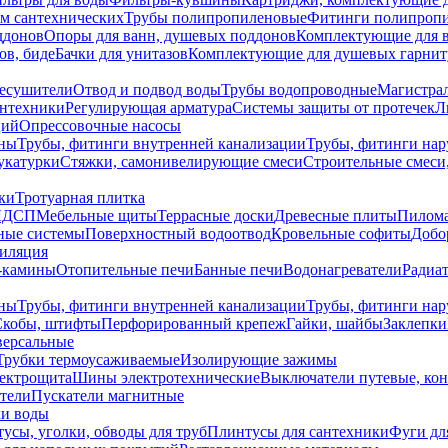
ем сантехнических
Трубы полипропиленовые
Фитинги полипроп
ддонов
Опоры для ванн, душевых поддонов
Комплектующие для 
ов, биде
Бачки для унитазов
Комплектующие для душевых гарнит
есушители
Отвод и подвод воды
Трубы водопроводные
Магистрал
антехники
Регулирующая арматура
Системы защиты от протечек
Л
ций
Опрессовочные насосы
ны
Трубы, фитинги внутренней канализации
Трубы, фитинги на
катурки
Стяжки, самонивелирующие смеси
Строительные смеси,
ки
Тротуарная плитка
ЛДСП
Мебельные щиты
Террасные доски
Древесные плиты
Пилом
ные системы
Поверхностный водоотвод
Кровельные софиты
Добо
тиляция
-камины
Отопительные печи
Банные печи
Водонагреватели
Радиат
ны
Трубы, фитинги внутренней канализации
Трубы, фитинги на
Скобы, штифты
Перфорированный крепеж
Гайки, шайбы
Заклепки
ерсальные
Трубки термоусаживаемые
Изолирующие зажимы
лектрощита
Шины электротехнические
Выключатели путевые, ко
атели
Пускатели магнитные
ки воды
усы, уголки, обводы для труб
Плинтусы для сантехники
Фуги дл