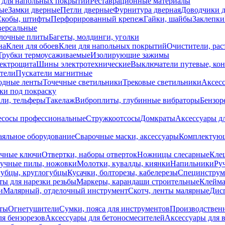
 для напольных покрытий
Реставрационные материалы
ые
Замки дверные
Петли дверные
Фурнитура дверная
Доводчики 
Скобы, штифты
Перфорированный крепеж
Гайки, шайбы
Заклепки
ерсальные
лочные плиты
Багеты, молдинги, уголки
на
Клеи для обоев
Клеи для напольных покрытий
Очистители, рас
Трубки термоусаживаемые
Изолирующие зажимы
лектрощита
Шины электротехнические
Выключатели путевые, ко
атели
Пускатели магнитные
одные ленты
Точечные светильники
Трековые светильники
Аксесс
и под покраску
ли, тельферы
Такелаж
Виброплиты, глубинные вибраторы
Бензор
сосы профессиональные
Стружкоотсосы
Домкраты
Аксессуары д
аяльное оборудование
Сварочные маски, аксессуары
Комплектующ
ечные ключи
Отвертки, наборы отверток
Ножницы слесарные
Кле
учные пилы, ножовки
Молотки, кувалды, киянки
Напильники
Ру
убцы, круглогубцы
Кусачки, болторезы, кабелерезы
Специнструм
ы для нарезки резьбы
Маркеры, карандаши строительные
Клейма
и
Малярный, отделочный инструмент
Скотч, ленты малярные
Дисп
иты
Огнетушители
Сумки, пояса для инструментов
Производствен
я бензорезов
Аксессуары для бетоносмесителей
Аксессуары для 