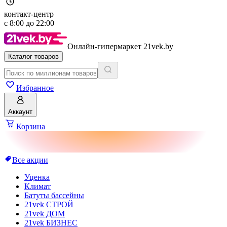
контакт-центр
с
8:00
до
22:00
Онлайн-гипермаркет 21vek.by
Каталог товаров
Избранное
Аккаунт
Корзина
Все акции
Уценка
Климат
Батуты бассейны
21vek СТРОЙ
21vek ДОМ
21vek БИЗНЕС