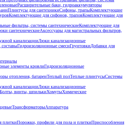
иленовые
Расширительные баки, гидроаккумуляторы
ванн
Плинтусы для сантехники
Сифоны, трапы
Комплектующие
уров
Комплектующие для сифонов, трапов
Комплектующие для
ьные фильтры, системы сантехнические
Комплектующие для
юки сантехнические
Аксессуары для магистральных фильтров,
ружной канализации
Люки канализационные
 составы
Гидроизоляционные смеси
Грунтовки
Добавки для
атериалы
рные элементы кровли
Гидроизоляционные
оры отопления, батареи
Теплый пол
Теплые плинтусы
Системы
ружной канализации
Люки канализационные
Болты, винты, шпильки
Хомуты
Химические
нцевые
Трансформаторы
Аппаратура
я плитки
Порожки, профили для пола и плитки
Приспособления