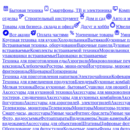
Бытовая техника
Смартфоны, ТВ и электроника
Комп
отделка
Строительный инструмент
Дом и сад
Авто и 
Товары для бизнеса, склада и офиса
Досуг и хобби
Ювели
Все акции
Оплата частями
Уцененные товары
Умны
Крупная техника для кухни
Холодильники
Вытяжки
Кухонные 
Встраиваемая техника, оборудование
Варочные панели
Духовые
встраиваемые
Комплекты встраиваемой техники
Морозильники 
упаковщики встраиваемые
Пароварки встраиваемые
Техника для приготовления еды
Аэрогрили
Микроволновые пе
кексницы
Хлебопечки
Ростеры, мини-печи
Йогуртницы, морож
фритюрницы
Яйцеварки
Попкорницы
Техника для приготовления напитков
Электрочайники
Кофевар
Техника для измельчения продуктов
Блендеры
Кухонные комбай
Мелкая техника
Весы кухонные, бытовые
Сушилки для овощей 
Аксессуары для кухонной техники
Аксессуары для микроволно
тостеров, сэндвичниц
Аксессуары для кухонных комбайнов
Акс
йогуртниц
Аксессуары для аэрогрилей, электрогрилей
Аксессуа
Телевизоры, мониторы
Телевизоры
Мониторы
Мониторы-телеви
Смарт-часы, аксессуары
Умные часы
Фитнес-браслеты
Умные ча
Фото, видеосъемка
Фотоаппараты
Видеокамеры
Экшн-камеры
Ка
видеокамер
Аксессуары для объективов
Штативы
Цифровые фот
Оборудование для фотостудии
Кольцевые лампы
Фоны для фото