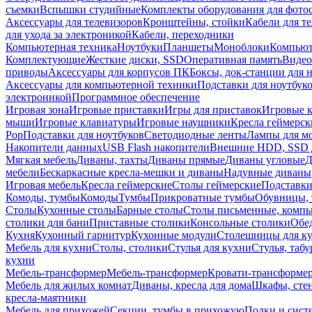
съемки
Вспышки студийные
Комплекты оборудования для фото
Аксессуары для телевизоров
Кронштейны, стойки
Кабели для т
для ухода за электроникой
Кабели, переходники
Компьютерная техника
Ноутбуки
Планшеты
Моноблоки
Компью
Комплектующие
Жесткие диски, SSD
Оперативная память
Видео
приводы
Аксессуары для корпусов ПК
Боксы, док-станции для 
Аксессуары для компьютерной техники
Подставки для ноутбук
электроникой
Программное обеспечение
Игровая зона
Игровые приставки
Игры для приставок
Игровые 
мыши
Игровые клавиатуры
Игровые наушники
Кресла геймерск
Pop
Подставки для ноутбуков
Светодиодные ленты
Лампы для м
Накопители данных
USB Flash накопители
Внешние HDD, SSD 
Мягкая мебель
Диваны, тахты
Диваны прямые
Диваны угловые
Д
мебели
Бескаркасные кресла-мешки и диваны
Надувные диваны
Игровая мебель
Кресла геймерские
Столы геймерские
Подставки
Комоды, тумбы
Комоды
Тумбы
Прикроватные тумбы
Обувницы, 
Столы
Кухонные столы
Барные столы
Столы письменные, комп
столики для бани
Приставные столики
Консольные столики
Обе
Кухня
Кухонный гарнитур
Кухонные модули
Столешницы для к
Мебель для кухни
Столы, столики
Стулья для кухни
Стулья, таб
кухни
Мебель-трансформер
Мебель-трансформер
Кровати-трансформе
Мебель для жилых комнат
Диваны, кресла для дома
Шкафы, стен
кресла-маятники
Мебель для прихожей
Секции, тумбы в прихожую
Полки и сист