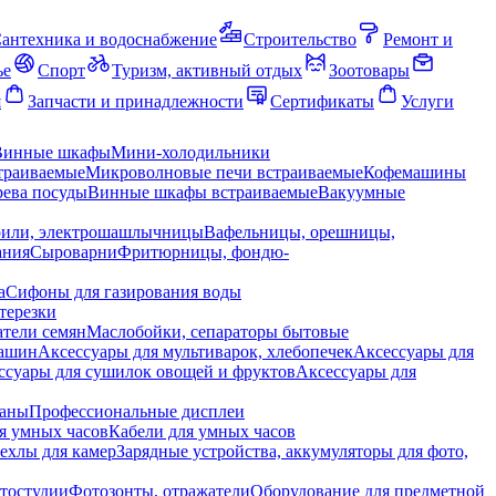
антехника и водоснабжение
Строительство
Ремонт и
ье
Спорт
Туризм, активный отдых
Зоотовары
я
Запчасти и принадлежности
Сертификаты
Услуги
Винные шкафы
Мини-холодильники
траиваемые
Микроволновые печи встраиваемые
Кофемашины
ева посуды
Винные шкафы встраиваемые
Вакуумные
рили, электрошашлычницы
Вафельницы, орешницы,
ания
Сыроварни
Фритюрницы, фондю-
а
Сифоны для газирования воды
терезки
тели семян
Маслобойки, сепараторы бытовые
машин
Аксессуары для мультиварок, хлебопечек
Аксессуары для
ссуары для сушилок овощей и фруктов
Аксессуары для
раны
Профессиональные дисплеи
я умных часов
Кабели для умных часов
ехлы для камер
Зарядные устройства, аккумуляторы для фото,
тостудии
Фотозонты, отражатели
Оборудование для предметной