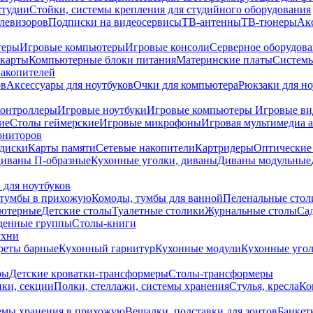
студии
Стойки, системы крепления для студийного оборудования
елевизоров
Подписки на видеосервисы
ТВ-антенны
ТВ-тюнеры
Ак
теры
Игровые компьютеры
Игровые консоли
Серверное оборудов
карты
Компьютерные блоки питания
Материнские платы
Системы
накопителей
ов
Аксессуары для ноутбуков
Очки для компьютера
Рюкзаки для но
контроллеры
Игровые ноутбуки
Игровые компьютеры
Игровые ви
ие
Столы геймерские
Игровые микрофоны
Игровая мультимедиа 
ониторов
диски
Карты памяти
Сетевые накопители
Картридеры
Оптические
иваны П-образные
Кухонные уголки, диваны
Диваны модульные
 для ноутбуков
тумбы в прихожую
Комоды, тумбы для ванной
Пеленальные стол
ьютерные
Детские столы
Туалетные столики
Журнальные столы
Са
денные группы
Столы-книги
ухни
уреты барные
Кухонный гарнитур
Кухонные модули
Кухонные угол
ры
Детские кроватки-трансформеры
Столы-трансформеры
ки, секции
Полки, стеллажи, системы хранения
Стулья, кресла
Ко
емы хранения в прихожую
Вешалки, подставки для зонтов
Банкет