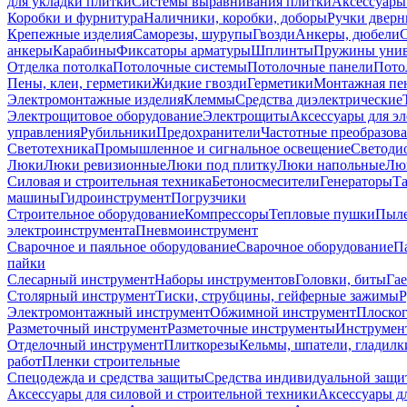
для укладки плитки
Системы выравнивания плитки
Аксессуары
Коробки и фурнитура
Наличники, коробки, доборы
Ручки дверн
Крепежные изделия
Саморезы, шурупы
Гвозди
Анкеры, дюбели
анкеры
Карабины
Фиксаторы арматуры
Шплинты
Пружины унив
Отделка потолка
Потолочные системы
Потолочные панели
Пото
Пены, клеи, герметики
Жидкие гвозди
Герметики
Монтажная пе
Электромонтажные изделия
Клеммы
Средства диэлектрические
Электрощитовое оборудование
Электрощиты
Аксессуары для э
управления
Рубильники
Предохранители
Частотные преобразов
Светотехника
Промышленное и сигнальное освещение
Светоди
Люки
Люки ревизионные
Люки под плитку
Люки напольные
Люк
Силовая и строительная техника
Бетоносмесители
Генераторы
Та
машины
Гидроинструмент
Погрузчики
Строительное оборудование
Компрессоры
Тепловые пушки
Пыле
электроинструмента
Пневмоинструмент
Сварочное и паяльное оборудование
Сварочное оборудование
П
пайки
Слесарный инструмент
Наборы инструментов
Головки, биты
Га
Столярный инструмент
Тиски, струбцины, гейферные зажимы
Р
Электромонтажный инструмент
Обжимной инструмент
Плоског
Разметочный инструмент
Разметочные инструменты
Инструмент
Отделочный инструмент
Плиткорезы
Кельмы, шпатели, гладилк
работ
Пленки строительные
Спецодежда и средства защиты
Средства индивидуальной защ
Аксессуары для силовой и строительной техники
Аксессуары дл