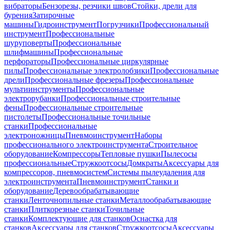
вибраторы
Бензорезы, резчики швов
Стойки, дрели для
бурения
Затирочные
машины
Гидроинструмент
Погрузчики
Профессиональный
инструмент
Профессиональные
шуруповерты
Профессиональные
шлифмашины
Профессиональные
перфораторы
Профессиональные циркулярные
пилы
Профессиональные электролобзики
Профессиональные
дрели
Профессиональные фрезеры
Профессиональные
мультиинструменты
Профессиональные
электрорубанки
Профессиональные строительные
фены
Профессиональные строительные
пистолеты
Профессиональные точильные
станки
Профессиональные
электроножницы
Пневмоинструмент
Наборы
профессионального электроинструмента
Строительное
оборудование
Компрессоры
Тепловые пушки
Пылесосы
профессиональные
Стружкоотсосы
Домкраты
Аксессуары для
компрессоров, пневмосистем
Системы пылеудаления для
электроинструмента
Пневмоинструмент
Станки и
оборудование
Деревообрабатывающие
станки
Ленточнопильные станки
Металлообрабатывающие
станки
Плиткорезные станки
Точильные
станки
Комплектующие для станков
Оснастка для
станков
Аксессуары для станков
Стружкоотсосы
Аксессуары