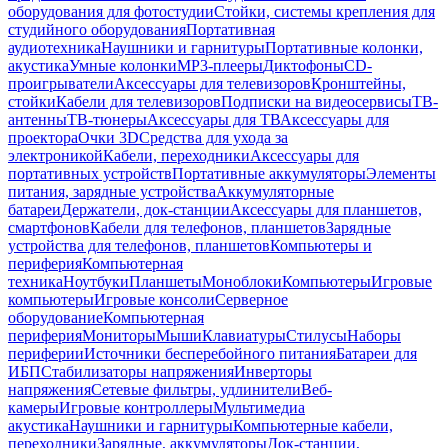
оборудования для фотостудии
Стойки, системы крепления для
студийного оборудования
Портативная
аудиотехника
Наушники и гарнитуры
Портативные колонки,
акустика
Умные колонки
MP3-плееры
Диктофоны
CD-
проигрыватели
Аксессуары для телевизоров
Кронштейны,
стойки
Кабели для телевизоров
Подписки на видеосервисы
ТВ-
антенны
ТВ-тюнеры
Аксессуары для ТВ
Аксессуары для
проектора
Очки 3D
Средства для ухода за
электроникой
Кабели, переходники
Аксессуары для
портативных устройств
Портативные аккумуляторы
Элементы
питания, зарядные устройства
Аккумуляторные
батареи
Держатели, док-станции
Аксессуары для планшетов,
смартфонов
Кабели для телефонов, планшетов
Зарядные
устройства для телефонов, планшетов
Компьютеры и
периферия
Компьютерная
техника
Ноутбуки
Планшеты
Моноблоки
Компьютеры
Игровые
компьютеры
Игровые консоли
Серверное
оборудование
Компьютерная
периферия
Мониторы
Мыши
Клавиатуры
Стилусы
Наборы
периферии
Источники бесперебойного питания
Батареи для
ИБП
Стабилизаторы напряжения
Инверторы
напряжения
Сетевые фильтры, удлинители
Веб-
камеры
Игровые контроллеры
Мультимедиа
акустика
Наушники и гарнитуры
Компьютерные кабели,
переходники
Зарядные, аккумуляторы
Док-станции,