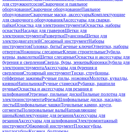
для стружкоотсосов
Сварочное и паяльное
оборудование
Сварочное оборудование
Паяльное
оборудование
Сварочные маски, аксессуары
Комплектующие
для сварочного оборудования
Аксессуары для сварки,
пайки
Оснастка для электроинструмента
Оснастка, наборы
оснастки
Насадки для граверов
Щетки для
электроинструмента
Развертки
Пуансоны
Щетки для
электродвигателей
Слесарный инструмент
Наборы
инструментов
Головки, биты
Гаечные ключи
Отвертки, наборы
отверток
Ножницы слесарные
Клещи строительные
Зубила,
керны, выколотки
Щетки слесарные
Оснастка и аксессуары для
бурения и сверления
Сверла, буры, зенкеры
Коронки
Зубила для
электроинструмента
Аксессуары для бурения и
сверления
Столярный инструмент
Тиски, струбцины,
гейферные зажимы
Ручные пилы, ножовки
Молотки, кувалды,
киянки
Напильники
Ручные стамески
Рубанки, рашпили
ручные
Оснастка и аксессуары для резания и
шлифования
Отрезные, пильные диски
Пильные полотна для
электроинструмента
Фрезы
Шлифовальные диски, насадки,
листы
Шлифовальные чашки
Точильные камни, круги,
сегменты
Полировальные валы
Направляющие
шины
Комплектующие для резания
Аксессуары для
резания
Аксессуары для шлифования
Электромонтажный
инструмент
Обжимной инструмент
Плоскогубцы,
круглогубцы
Кусачки, болторезы,