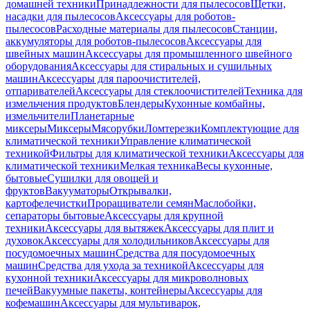
домашней техники
Принадлежности для пылесосов
Щетки,
насадки для пылесосов
Аксессуары для роботов-
пылесосов
Расходные материалы для пылесосов
Станции,
аккумуляторы для роботов-пылесосов
Аксессуары для
швейных машин
Аксессуары для промышленного швейного
оборудования
Аксессуары для стиральных и сушильных
машин
Аксессуары для пароочистителей,
отпаривателей
Аксессуары для стеклоочистителей
Техника для
измельчения продуктов
Блендеры
Кухонные комбайны,
измельчители
Планетарные
миксеры
Миксеры
Мясорубки
Ломтерезки
Комплектующие для
климатической техники
Управление климатической
техникой
Фильтры для климатической техники
Аксессуары для
климатической техники
Мелкая техника
Весы кухонные,
бытовые
Сушилки для овощей и
фруктов
Вакууматоры
Открывалки,
картофелечистки
Проращиватели семян
Маслобойки,
сепараторы бытовые
Аксессуары для крупной
техники
Аксессуары для вытяжек
Аксессуары для плит и
духовок
Аксессуары для холодильников
Аксессуары для
посудомоечных машин
Средства для посудомоечных
машин
Средства для ухода за техникой
Аксессуары для
кухонной техники
Аксессуары для микроволновых
печей
Вакуумные пакеты, контейнеры
Аксессуары для
кофемашин
Аксессуары для мультиварок,