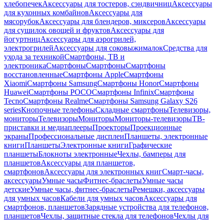
хлебопечек
Аксессуары для тостеров, сэндвичниц
Аксессуары
для кухонных комбайнов
Аксессуары для
мясорубок
Аксессуары для блендеров, миксеров
Аксессуары
для сушилок овощей и фруктов
Аксессуары для
йогуртниц
Аксессуары для аэрогрилей,
электрогрилей
Аксессуары для соковыжималок
Средства для
ухода за техникой
Смартфоны, ТВ и
электроника
Смартфоны
Смартфоны
Смартфоны
восстановленные
Смартфоны Apple
Смартфоны
Xiaomi
Смартфоны Samsung
Смартфоны Honor
Смартфоны
Huawei
Смартфоны POCO
Смартфоны Infinix
Смартфоны
Tecno
Смартфоны Realme
Смартфоны Samsung Galaxy S26
series
Кнопочные телефоны
Складные смартфоны
Телевизоры,
мониторы
Телевизоры
Мониторы
Мониторы-телевизоры
ТВ-
приставки и медиаплееры
Проекторы
Проекционные
экраны
Профессиональные дисплеи
Планшеты, электронные
книги
Планшеты
Электронные книги
Графические
планшеты
Блокноты электронные
Чехлы, бамперы для
планшетов
Аксессуары для планшетов,
смартфонов
Аксессуары для электронных книг
Смарт-часы,
аксессуары
Умные часы
Фитнес-браслеты
Умные часы
детские
Умные часы, фитнес-браслеты
Ремешки, аксессуары
для умных часов
Кабели для умных часов
Аксессуары для
смартфонов, планшетов
Зарядные устройства для телефонов,
планшетов
Чехлы, защитные стекла для телефонов
Чехлы для