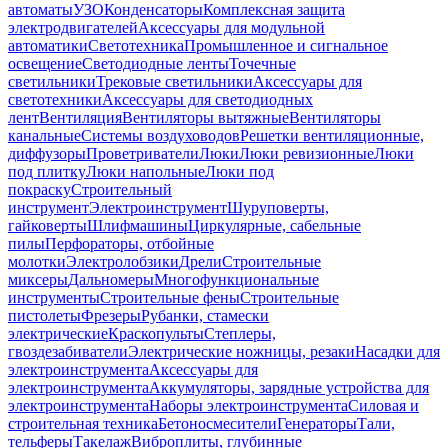
автоматы
УЗО
Конденсаторы
Комплексная защита
электродвигателей
Аксессуары для модульной
автоматики
Светотехника
Промышленное и сигнальное
освещение
Светодиодные ленты
Точечные
светильники
Трековые светильники
Аксессуары для
светотехники
Аксессуары для светодиодных
лент
Вентиляция
Вентиляторы вытяжные
Вентиляторы
канальные
Системы воздуховодов
Решетки вентиляционные,
диффузоры
Проветриватели
Люки
Люки ревизионные
Люки
под плитку
Люки напольные
Люки под
покраску
Строительный
инструмент
Электроинструмент
Шуруповерты,
гайковерты
Шлифмашины
Циркулярные, сабельные
пилы
Перфораторы, отбойные
молотки
Электролобзики
Дрели
Строительные
миксеры
Дальномеры
Многофункциональные
инструменты
Строительные фены
Строительные
пистолеты
Фрезеры
Рубанки, стамески
электрические
Краскопульты
Степлеры,
гвоздезабиватели
Электрические ножницы, резаки
Насадки для
электроинструмента
Аксессуары для
электроинструмента
Аккумуляторы, зарядные устройства для
электроинструмента
Наборы электроинструмента
Силовая и
строительная техника
Бетоносмесители
Генераторы
Тали,
тельферы
Такелаж
Виброплиты, глубинные