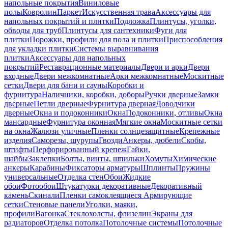
напольные покрытия
Виниловые
полы
Ковролин
Паркет
Искусственная трава
Аксессуары для
напольных покрытий и плитки
Подложка
Плинтусы, уголки,
обводы для труб
Плинтусы для сантехники
Фуги для
плитки
Порожки, профили для пола и плитки
Приспособления
для укладки плитки
Системы выравнивания
плитки
Аксессуары для напольных
покрытий
Реставрационные материалы
Двери и арки
Двери
входные
Двери межкомнатные
Арки межкомнатные
Москитные
сетки
Двери для бани и сауны
Коробки и
фурнитура
Наличники, коробки, доборы
Ручки дверные
Замки
дверные
Петли дверные
Фурнитура дверная
Доводчики
дверные
Окна и подоконники
Окна
Подоконники, отливы
Окна
мансардные
Фурнитура оконная
Мягкие окна
Москитные сетки
на окна
Жалюзи уличные
Пленки солнцезащитные
Крепежные
изделия
Саморезы, шурупы
Гвозди
Анкеры, дюбели
Скобы,
штифты
Перфорированный крепеж
Гайки,
шайбы
Заклепки
Болты, винты, шпильки
Хомуты
Химические
анкеры
Карабины
Фиксаторы арматуры
Шплинты
Пружины
универсальные
Отделка стен
Обои
Жидкие
обои
Фотообои
Штукатурки декоративные
Декоративный
камень
Скинали
Пленки самоклеящиеся
Армирующие
сетки
Стеновые панели
Уголки, маяки,
профили
Вагонка
Стеклохолсты, флизелин
Экраны для
радиаторов
Отделка потолка
Потолочные системы
Потолочные