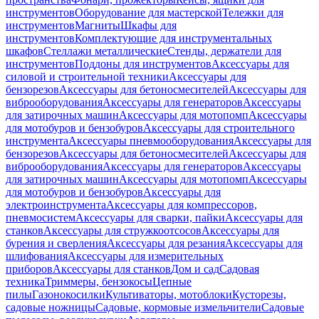
инструментов
Оборудование для мастерской
Тележки для
инструментов
Магниты
Шкафы для
инструментов
Комплектующие для инструментальных
шкафов
Стеллажи металлические
Стенды, держатели для
инструментов
Поддоны для инструментов
Аксессуары для
силовой и строительной техники
Аксессуары для
бензорезов
Аксессуары для бетоносмесителей
Аксессуары для
виброоборудования
Аксессуары для генераторов
Аксессуары
для затирочных машин
Аксессуары для мотопомп
Аксессуары
для мотобуров и бензобуров
Аксессуары для строительного
инструмента
Аксессуары пневмооборудования
Аксессуары для
бензорезов
Аксессуары для бетоносмесителей
Аксессуары для
виброоборудования
Аксессуары для генераторов
Аксессуары
для затирочных машин
Аксессуары для мотопомп
Аксессуары
для мотобуров и бензобуров
Аксессуары для
электроинструмента
Аксессуары для компрессоров,
пневмосистем
Аксессуары для сварки, пайки
Аксессуары для
станков
Аксессуары для стружкоотсосов
Аксессуары для
бурения и сверления
Аксессуары для резания
Аксессуары для
шлифования
Аксессуары для измерительных
приборов
Аксессуары для станков
Дом и сад
Садовая
техника
Триммеры, бензокосы
Цепные
пилы
Газонокосилки
Культиваторы, мотоблоки
Кусторезы,
садовые ножницы
Садовые, кормовые измельчители
Садовые