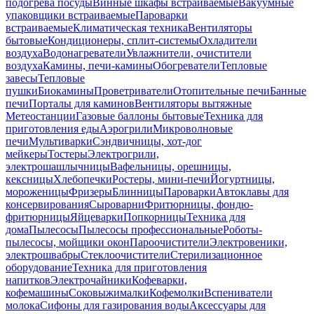
подогрева посуды
Винные шкафы встраиваемые
Вакуумные
упаковщики встраиваемые
Пароварки
встраиваемые
Климатическая техника
Вентиляторы
бытовые
Кондиционеры, сплит-системы
Охладители
воздуха
Водонагреватели
Увлажнители, очистители
воздуха
Камины, печи-камины
Обогреватели
Тепловые
завесы
Тепловые
пушки
Биокамины
Проветриватели
Отопительные печи
Банные
печи
Порталы для каминов
Вентиляторы вытяжные
Метеостанции
Газовые баллоны бытовые
Техника для
приготовления еды
Аэрогрили
Микроволновые
печи
Мультиварки
Сэндвичницы, хот-дог
мейкеры
Тостеры
Электрогрили,
электрошашлычницы
Вафельницы, орешницы,
кексницы
Хлебопечки
Ростеры, мини-печи
Йогуртницы,
мороженицы
Фризеры
Блинницы
Пароварки
Автоклавы для
консервирования
Сыроварни
Фритюрницы, фондю-
фритюрницы
Яйцеварки
Попкорницы
Техника для
дома
Пылесосы
Пылесосы профессиональные
Роботы-
пылесосы, мойщики окон
Пароочистители
Электровеники,
электрошвабры
Стеклоочистители
Стерилизационное
оборудование
Техника для приготовления
напитков
Электрочайники
Кофеварки,
кофемашины
Соковыжималки
Кофемолки
Вспениватели
молока
Сифоны для газирования воды
Аксессуары для