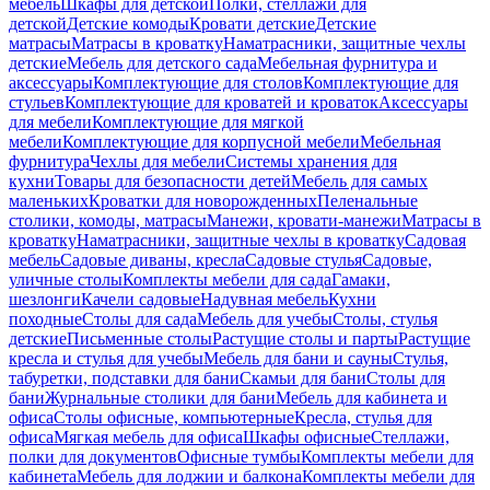
мебель
Шкафы для детской
Полки, стеллажи для
детской
Детские комоды
Кровати детские
Детские
матрасы
Матрасы в кроватку
Наматрасники, защитные чехлы
детские
Мебель для детского сада
Мебельная фурнитура и
аксессуары
Комплектующие для столов
Комплектующие для
стульев
Комплектующие для кроватей и кроваток
Аксессуары
для мебели
Комплектующие для мягкой
мебели
Комплектующие для корпусной мебели
Мебельная
фурнитура
Чехлы для мебели
Системы хранения для
кухни
Товары для безопасности детей
Мебель для самых
маленьких
Кроватки для новорожденных
Пеленальные
столики, комоды, матрасы
Манежи, кровати-манежи
Матрасы в
кроватку
Наматрасники, защитные чехлы в кроватку
Садовая
мебель
Садовые диваны, кресла
Садовые стулья
Садовые,
уличные столы
Комплекты мебели для сада
Гамаки,
шезлонги
Качели садовые
Надувная мебель
Кухни
походные
Столы для сада
Мебель для учебы
Столы, стулья
детские
Письменные столы
Растущие столы и парты
Растущие
кресла и стулья для учебы
Мебель для бани и сауны
Стулья,
табуретки, подставки для бани
Скамьи для бани
Столы для
бани
Журнальные столики для бани
Мебель для кабинета и
офиса
Столы офисные, компьютерные
Кресла, стулья для
офиса
Мягкая мебель для офиса
Шкафы офисные
Стеллажи,
полки для документов
Офисные тумбы
Комплекты мебели для
кабинета
Мебель для лоджии и балкона
Комплекты мебели для