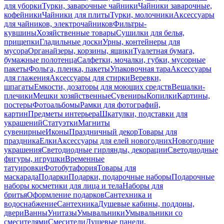
для уборки
Турки, заварочные чайники
Чайники заварочные,
кофейники
Чайники для плиты
Турки, молочники
Аксессуары
для чайников, электрочайников
Фильтры-
кувшины
Хозяйственные товары
Сушилки для белья,
прищепки
Гладильные доски
Урны, контейнеры для
мусора
Органайзеры, корзины, ящики
Туалетная бумага,
бумажные полотенца
Салфетки, мочалки, губки, мусорные
пакеты
Фольга, пленка, пакеты
Упаковочная тара
Аксессуары
для глажения
Аксессуары для стирки
Веревки,
шпагаты
Емкости, дозаторы для моющих средств
Вешалки-
плечики
Мешки хозяйственные
Сувениры
Копилки
Картины,
постеры
Фотоальбомы
Рамки для фотографий,
картин
Предметы интерьера
Шкатулки, подставки для
украшений
Статуэтки
Магниты
сувенирные
Иконы
Праздничный декор
Товары для
праздника
Елки
Аксессуары для елей новогодних
Новогодние
украшения
Светодиодные гирлянды, декорации
Светодиодные
фигуры, игрушки
Временные
татуировки
Фотобутафория
Товары для
маскарада
Подарки
Подарки, подарочные наборы
Подарочные
наборы косметики для лица и тела
Наборы для
бритья
Оформление подарков
Сантехника и
водоснабжение
Сантехника
Душевые кабины, поддоны,
двери
Ванны
Унитазы
Умывальники
Умывальники со
смесителями
Смесители
Душевые панели,