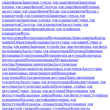
смартфонов
Защитные стекла для смартфонов
Защитные
пленки для смартфонов
Стилусы для смартфонов
Игровые
аксессуары для смартфонов
Чехлы для планшетов
Чехлы с
клавиатурой для планшетов
Защитные стекла для
планшетов
Защитные пленки для планшетов
Сумки для
планшетов
Стилусы для планшетов
Аксессуары для
планшетов, смартфонов
Кабели для телефонов,
планшетов
Фото,
видеосъемка
Фотоаппараты
Видеокамеры
Экшн-камеры
Карты
памяти
Объективы
Вспышки
Аксессуары для камер
Сумки и
чехлы для камер
Зарядные устройства, аккумуляторы для фото,
видеокамер
Аксессуары для объективов
Штативы
Цифровые
фоторамки
Аудиотехника
Мультимедиа акустика
Радиочасы,
метеостанции
Радиоприемники
Музыкальные
центры
Домашние кинотеатры
Акустические
системы
Проигрыватели виниловых пластинок
Аксессуары
для виниловых проигрывателей
Виниловые
пластинки
Инсталляционная акустика
Трансляционные
усилители
Аксессуары для аудиотехники
Комплектующие для
акустики
Акустические кабели
Подставки, стойки для
акустики
Сумки, чехлы для акустики
Оборудование для
фотостудии
Кольцевые лампы
Фоны для фотостудии
Студийное
освещение
Насадки светоформирующие для
фотостудии
Фотозонты, отражатели
Оборудование для
предметной съемки
Вспышки студийные
Комплекты