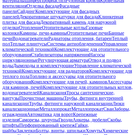
материалы
Шифер
Профнастил
Рулонная кровля
Кровельная
вентиляция
Отделка фасада
Фасадные
панели
Сайдинг
Комплектующие для фасадных
панелей
Декоративные штукатурки для фасада
Клинкерная
плитка для фасада
Декоративный камень для наружной
отделки
Отопление
Отопительные котлы
Газовые
колонки
Камины, печи-камины
Отопительные печи
Банные
печи
Водонагреватели
Радиаторы отопления, батареи
Теплый
пол
Теплые плинтусы
Системы антиобледенения
Управление
климатической техникой
Комплектующие для отопительного
оборудования
Стабилизаторы напряжения
Насосы
циркуляционные
Регулирующая арматура
Отвод и подвод
воды
Дымоходы и комплектующие
Управление климатической
техникой
Комплектующие для радиаторов
Комплектующие для
теплого пола
Топливо и аксессуары для отопительного
оборудования
Комплектующие для печей, каминов
Аксессуары
для каминов, печей
Комплектующие для отопительных котлов,
водонагревателей
Канализация
Тросы сантехнические,
вантузы
Прочистные машины
Трубы, фитинги внутренней
канализации
Трубы, фитинги наружной канализации
Люки
канализационные
Металлопрокат
Металлопрокат
Сваи
Заборы,
ограждения
Автоматика для ворот
Крепежные
изделия
Саморезы, шурупы
Гвозди
Анкеры, дюбели
Скобы,
штифты
Перфорированный крепеж
Гайки,
шайбы
Заклепки
Болты, винты, шпильки
Хомуты
Химические