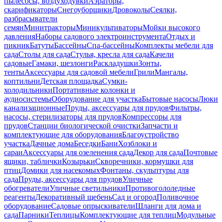
пылесосы, воздуходувки
Аэраторы,
скарификаторы
Снегоуборщики
Дровоколы
Сеялки,
разбрасыватели
семян
Минитракторы
Миникультиваторы
Мойки высокого
давления
Наборы садового электроинструмента
Отдых и
пикник
Батуты
Бассейны
Спа-бассейны
Комплекты мебели для
сада
Столы для сада
Стулья, кресла для сада
Качели
садовые
Гамаки, шезлонги
Раскладушки
Зонты,
тенты
Аксессуары для садовой мебели
Грили
Мангалы,
коптильни
Детская площадка
Сумки-
холодильники
Портативные колонки и
аудиосистемы
Оборудование для участка
Бытовые насосы
Люки
канализационные
Пруды, аксессуары для прудов
Фильтры,
насосы, стерилизаторы для прудов
Компрессоры для
прудов
Станции биологической очистки
Запчасти и
комплектующие для оборудования
Благоустройство
участка
Дачные дома
Беседки
Бани
Хозблоки и
сараи
Аксессуары для озеленения сада
Декор для сада
Почтовые
ящики, таблички
Козырьки
Скворечники, кормушки для
птиц
Домики для насекомых
Фонтаны, скульптуры для
сада
Пруды, аксессуары для прудов
Уличные
обогреватели
Уличные светильники
Противогололедные
реагенты
Декоративный щебень
Сад и огород
Поливочное
оборудование
Садовые опрыскиватели
Шланги для дома и
сада
Парники
Теплицы
Комплектующие для теплиц
Модульные