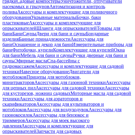
грядки
Садовые компостеры
Уничтожители, отпугиватели
насекомых и грызунов
Автоматизация и контроль
полива
Аксессуары и комплектующие для поливочного
оборудования
Укрывные материалы
Бочки, баки
пластиковые
Аксессуары и комплектующие для
опрыскивателей
Шланги для опрыскивателей
Товары для
бани
Бани
Сауны
Двери для бани и сауны
Бондарные
изделия
Банные принадлежности
Аксессуары для
бани
Оснащение и декор для бани
Измерительные приборы для
бани
Фитобочки, купели
Комплектующие для купелей
Окна
для бани
Мебель для бани и сауны
Ручки дверные для бани и
сауны
Эфирные масла
Спа-бассейны с
гидромассажем
Аксессуары и комплектующие для садовой
техники
Навесное оборудование
Двигатели для
мотоблоков
Прицепы для мотоблоков,
минитракторов
Аксессуары для газонной техники
Аксессуары
для цепных пил
Аксессуары для садовой техники
Аксессуары
для кусторезов, ножниц садовых
Моторные масла для садовой
техники
Аксессуары для аэратоторов и
скарификаторов
Аксессуары для культиваторов и
мотоблоков
Аксессуары для воздуходувок
Аксессуары для
газонокосилок
Аксессуары для бензокос и
триммеров
Аксессуары для моек высокого
давления
Аксессуары и комплектующие для
опрыскивателей
Запчасти для садовых