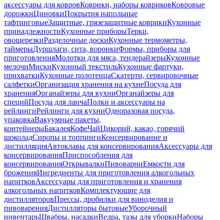
аксессуары для ковров
Коврики, наборы ковриков
Ковровые
дорожки
Циновки
Покрытия напольные
тафтинговые
Защитные, грязезащитные коврики
Кухонные
принадлежности
Кухонные приборы
Терки,
овощерезки
Разделочные доски
Кухонные термометры,
таймеры
Дуршлаги, сита, воронки
Формы, приборы для
приготовления
Молотки для мяса, тендерайзеры
Кухонные
мелочи
Миски
Кухонный текстиль
Кухонные фартуки,
прихватки
Кухонные полотенца
Скатерти, сервировочные
салфетки
Организация хранения на кухне
Посуда для
хранения
Органайзеры для кухни
Органайзеры для
специй
Посуда для ланча
Полки и аксессуары на
рейлинги
Рейлинги для кухни
Одноразовая посуда,
упаковка
Вакуумные пакеты,
контейнеры
Бакалея
Кофе
Чай
Цикорий, какао, горячий
шоколад
Сиропы и топпинги
Консервирование и
дистилляция
Автоклавы для консервирования
Аксессуары для
консервирования
Приспособления для
консервирования
Открывалки
Пивоварни
Емкости для
брожения
Ингредиенты для приготовления алкогольных
напитков
Аксессуары для приготовления и хранения
алкогольных напитков
Комплектующие для
дистилляторов
Прессы, дробилки для виноделия и
пивоварения
Дистилляторы бытовые
Уборочный
инвентарь
Швабры, насадки
Ведра, тазы для уборки
Наборы