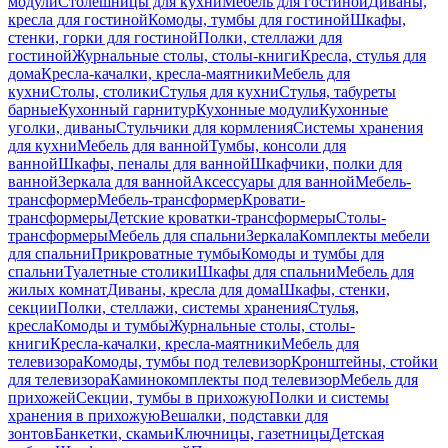
модули
Столешницы для кухни
Мебель для гостиной
Диваны,
кресла для гостиной
Комоды, тумбы для гостиной
Шкафы,
стенки, горки для гостиной
Полки, стеллажи для
гостиной
Журнальные столы, столы-книги
Кресла, стулья для
дома
Кресла-качалки, кресла-маятники
Мебель для
кухни
Столы, столики
Стулья для кухни
Стулья, табуреты
барные
Кухонный гарнитур
Кухонные модули
Кухонные
уголки, диваны
Стульчики для кормления
Системы хранения
для кухни
Мебель для ванной
Тумбы, консоли для
ванной
Шкафы, пеналы для ванной
Шкафчики, полки для
ванной
Зеркала для ванной
Аксессуары для ванной
Мебель-
трансформер
Мебель-трансформер
Кровати-
трансформеры
Детские кроватки-трансформеры
Столы-
трансформеры
Мебель для спальни
Зеркала
Комплекты мебели
для спальни
Прикроватные тумбы
Комоды и тумбы для
спальни
Туалетные столики
Шкафы для спальни
Мебель для
жилых комнат
Диваны, кресла для дома
Шкафы, стенки,
секции
Полки, стеллажи, системы хранения
Стулья,
кресла
Комоды и тумбы
Журнальные столы, столы-
книги
Кресла-качалки, кресла-маятники
Мебель для
телевизора
Комоды, тумбы под телевизор
Кронштейны, стойки
для телевизора
Каминокомплекты под телевизор
Мебель для
прихожей
Секции, тумбы в прихожую
Полки и системы
хранения в прихожую
Вешалки, подставки для
зонтов
Банкетки, скамьи
Ключницы, газетницы
Детская