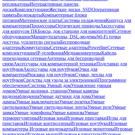
репликаторы
Интерактивные панели,
доски
Комплектующие
Жесткие диски, SSD
Оперативная
память
Видеокарты
Компьютерные блоки
питания
Материнские платы
Системы охлаждения
Корпуса для
компьютеров
Процессоры
Оптические приводы
Аксессуары
для корпусов ПК
Боксы, док-станции для накопителей
Сетевое
оборудование
Маршрутизаторы, DSL-модемы
Wi-Fi точки
доступа, усилители сигнала
Беспроводные
адаптеры
Коммутаторы
Сетевые адаптеры
Powerline
Сетевые
комплектующие
IP-телефония
Медиаконвертеры
Кабели,
переходники сетевые
Антенны для беспроводной
связи
Аксессуары для компьютерной техники
Подставки для
ноутбуков
Аксессуары для ноутбуков
Очки для
компьютера
Рюкзаки для ноутбуков
Сумки, чехлы для
ноутбуков
Средства для ухода за электроникой
Программное
обеспечение
Система Умный дом
Управление умным
домом
Умные колонки, станции
Умные камеры
видеонаблюдения
Умные датчики для дома
Умные
лампы
Умные выключатели
Умные розетки
Умные
светильники
Умные светодиодные ленты
Умные реле
Умные
замки
Умные домофоны
Умные карнизы
Умные
терморегуляторы
Игровая зона
Игровые приставки
Игры для
приставок
Игровые контроллеры
Игровые ноутбуки
Игровые
компьютеры
Игровые видеокарты
Игровые мониторы
Игровые
телевизоры
Игровые мыши
Игровые клавиатуры
Игровые