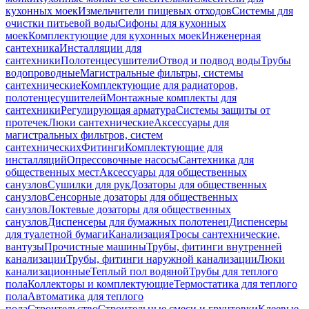
кухонных моек
Измельчители пищевых отходов
Системы для
очистки питьевой воды
Сифоны для кухонных
моек
Комплектующие для кухонных моек
Инженерная
сантехника
Инсталляции для
сантехники
Полотенцесушители
Отвод и подвод воды
Трубы
водопроводные
Магистральные фильтры, системы
сантехнические
Комплектующие для радиаторов,
полотенцесушителей
Монтажные комплекты для
сантехники
Регулирующая арматура
Системы защиты от
протечек
Люки сантехнические
Аксессуары для
магистральных фильтров, систем
сантехнических
Фитинги
Комплектующие для
инсталляций
Опрессовочные насосы
Сантехника для
общественных мест
Аксессуары для общественных
санузлов
Сушилки для рук
Дозаторы для общественных
санузлов
Сенсорные дозаторы для общественных
санузлов
Локтевые дозаторы для общественных
санузлов
Диспенсеры для бумажных полотенец
Диспенсеры
для туалетной бумаги
Канализация
Тросы сантехнические,
вантузы
Прочистные машины
Трубы, фитинги внутренней
канализации
Трубы, фитинги наружной канализации
Люки
канализационные
Теплый пол водяной
Трубы для теплого
пола
Коллекторы и комплектующие
Термостатика для теплого
пола
Автоматика для теплого
пола
Строительство
Строительные смеси и грунтовки
Клеевые