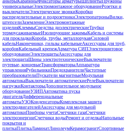
анкеры
Карабины
Фиксаторы арматуры
Шплинты
Пружины
универсальные
Электромонтажное оборудование
Розетки и
выключатели
Электрические звонки
Коробки
распределительные и подрозетники
Электропатроны
Вилки,
штепсели
Заземление
Электромонтажные
изделия
Клеммы
Средства диэлектрические
Трубки
термоусаживаемые
Изолирующие зажимы
Кабель и системы
для прокладки
Короба, трубы, металлорукав
Силовой
кабель
Наконечники, гильзы кабельные
Аксессуары для труб,
коробов
Кабельный крепеж
Арматура СИП
Электрощитовое
оборудование
Электрощиты
Аксессуары для
электрощита
Шины электротехнические
Выключатели
путевые, концевые
Трансформаторы
Аппаратура
управления
Рубильники
Предохранители
Частотные
преобразователи
Пускатели магнитные
Модульная
автоматика
Выключатели автоматические
Реле
Выключатели
нагрузки
Контакторы
Дополнительное модульное
оборудование
УЗИП
Автоматика пуска
двигателя
Дифференциальные
автоматы
УЗО
Конденсаторы
Комплексная защита
электродвигателей
Аксессуары для модульной
автоматики
Приборы учета
Счетчики газа
Счетчики
электроэнергии
Счетчики воды
Ремонт и отделка
Напольные
покрытия и
плитка
Плитка
Ламинат
Линолеум
Керамогранит
Спортивные