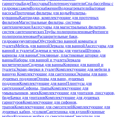
гарнитуры
Биде
Писсуары
Полотенцесушители
Спа-бассейны с
гидромассажем
Водоснабжение
Водонагреватели
Бытовые
насосы
Проточные фильтры для воды
Фильтры-
кувшины
Картриджи, комплектующие для проточных
фильтров
Магистральные фильтры, системы
сантехнические
Аксессуары для магистральных фильтров,
систем сантехнических
Трубы полипропиленовые
Фитинги
полипропиленовые
Расширительные баки,
гидроаккумуляторы
Обустройство ванной комнаты и
туалета
Мебель для ванной
Зеркала для ванной
Аксессуары для
ванной и туалета
Сиденья и чехлы для унитаза
Шторки,
карнизы для ванны
Стеклянные, пластиковые шторки для
ванны
Наборы для ванной и туалета
Зеркала
косметические
Сиденья для ванны
Коврики для ванной и
туалета
Экран-дверки в туалет
Комплектующие для мебели в
ванную
Комплектующие для сантехники
Экраны для ванн,
душевых поддонов
Опоры для ванн, душевых
поддонов
Комплектующие для ванн
Плинтусы для
сантехники
Сифоны, трапы
Комплектующие для
умывальников, моек
Комплектующие для унитазов, писсуаров,
биде
Бачки для унитазов
Комплектующие для душевых
гарнитуров
Комплектующие для сифонов,
трапов
Комплектующие для смесителей
Комплектующие для
душевых кабин, уголков
Сантехника для кухни
Кухонные
мойки
Кухонные мойки со смесителями
Смесители для