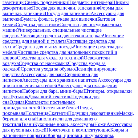
газетницы
Свечи, подсвечники
Предметы интерьера
Ширмы
декоративные
Посуда для выпечки, запекания
Формы для
выпечки, запекания
Посуда для запекания
Аксессуары для
выпечки
Бумага, фольга, рукава для выпечки
Бытовая
химия
Средства для стирки
Средства для посудомоечных
машин
Универсальные, специальные чистящие
средства
Чистящие средства для стекол и зеркал
Чистящие
средства для ванной и туалета
Чистящие средства для
кухни
Средства для мытья посуды
Чистящие средства для
мебели
Чистящие средства для напольных покрытий и
ковров
Средства для ухода за техникой
Освежители
воздуха
Средства от насекомых
Средства ухода за
одеждой
Средства ухода за обувью
Дезинфицирующие
средства
Аксессуары для бара
Сервировка для
напитков
Аксессуары для хранения напитков
Аксессуары для
приготовления коктейлей
Аксессуары для охлаждения
напитков
Наборы для бара, мини-бары
Штопоры, открывалки
для бутылок
Домашний текстиль
Подушки для
сна
Одеяла
Комплекты постельных
принадлежностей
Постельное белье
Пледы,
покрывала
Полотенца
Скатерти
Подушки декоративные
Маски,
беруши для сна
Наполнители для домашнего
текстиля
Ткани
Кухонные ножи, аксессуары
Ножи
Аксессуары
для кухонных ножей
Ножеточки и комплектующие
Ковры и
напольные покрытия
Ковры, циновки, шкуры
Ковры,