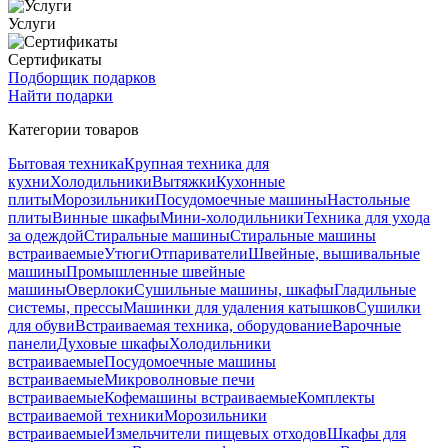
Услуги
Сертификаты
Подборщик подарков
Найти подарки
Категории товаров
Бытовая техника
Крупная техника для
кухни
Холодильники
Вытяжки
Кухонные
плиты
Морозильники
Посудомоечные машины
Настольные
плиты
Винные шкафы
Мини-холодильники
Техника для ухода
за одеждой
Стиральные машины
Стиральные машины
встраиваемые
Утюги
Отпариватели
Швейные, вышивальные
машины
Промышленные швейные
машины
Оверлоки
Сушильные машины, шкафы
Гладильные
системы, прессы
Машинки для удаления катышков
Сушилки
для обуви
Встраиваемая техника, оборудование
Варочные
панели
Духовые шкафы
Холодильники
встраиваемые
Посудомоечные машины
встраиваемые
Микроволновые печи
встраиваемые
Кофемашины встраиваемые
Комплекты
встраиваемой техники
Морозильники
встраиваемые
Измельчители пищевых отходов
Шкафы для