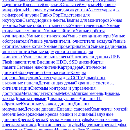
наушники
Кресла геймерские
Столы геймерские
Игровые
микрофоны
Игровая мультимедиа акустика
Аксессуары для
геймеров
Фигурки Funko Pop
Подставки для
ноутбуков
Светодиодные ленты
Лампы для мониторов
Умная
техника
Умные роботы-пылесосы
Умные телевизоры
Умные
стиральные машины
Умные чайники
Умные роботы
кулинарные
Умные вентиляторы
Умные кондиционеры
Умные
обогреватели
Умные увлажнители, очистители воздуха
Умные
отопительные котлы
Умные проветриватели
Умные радиочасы,
метеостанции
Умные кормушки и поилки для
животных
Умные напольные весы
Накопители данных
USB
Flash накопители
Внешние HDD, SSD диски
Карты
памяти
Сетевые накопители
Картридеры
Оптические
диски
Наблюдение и безопасность
Камеры
видеонаблюдения
Аксессуары для CCTV
Домофоны,
вызывные панели
Датчики для дома
Охранные системы,
сигнализации
Системы контроля и управления
доступом
Металлодетекторы
Мебель
Мягкая мебель
Диваны,
тахты
Диваны прямые
Диваны угловые
Диваны П-
образные
Кухонные уголки, диваны
Диваны
модульные
Детские диваны
Диваны садовые
Комплекты мягкой
мебели
Бескаркасные кресла-мешки и диваны
Надувные
диваны
Кресла
Кресла
Кресла-мешки и пуфы
Кресла-качалки,
кресла-маятники
Детские кресла, пуфы
Надувные кресла
Пуфы,
оттоманки
Кресла-кровати
Игровая мебель
Кресла