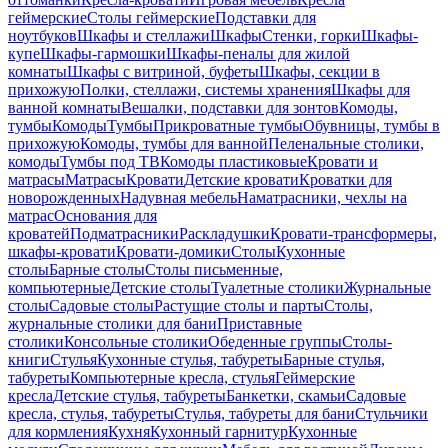
геймерские
Столы геймерские
Подставки для
ноутбуков
Шкафы и стеллажи
Шкафы
Стенки, горки
Шкафы-
купе
Шкафы-гармошки
Шкафы-пеналы для жилой
комнаты
Шкафы с витриной, буфеты
Шкафы, секции в
прихожую
Полки, стеллажи, системы хранения
Шкафы для
ванной комнаты
Вешалки, подставки для зонтов
Комоды,
тумбы
Комоды
Тумбы
Прикроватные тумбы
Обувницы, тумбы в
прихожую
Комоды, тумбы для ванной
Пеленальные столики,
комоды
Тумбы под ТВ
Комоды пластиковые
Кровати и
матрасы
Матрасы
Кровати
Детские кровати
Кроватки для
новорожденных
Надувная мебель
Наматрасники, чехлы на
матрас
Основания для
кроватей
Подматрасники
Раскладушки
Кровати-трансформеры,
шкафы-кровати
Кровати-домики
Столы
Кухонные
столы
Барные столы
Столы письменные,
компьютерные
Детские столы
Туалетные столики
Журнальные
столы
Садовые столы
Растущие столы и парты
Столы,
журнальные столики для бани
Приставные
столики
Консольные столики
Обеденные группы
Столы-
книги
Стулья
Кухонные стулья, табуреты
Барные стулья,
табуреты
Компьютерные кресла, стулья
Геймерские
кресла
Детские стулья, табуреты
Банкетки, скамьи
Садовые
кресла, стулья, табуреты
Стулья, табуреты для бани
Стульчики
для кормления
Кухня
Кухонный гарнитур
Кухонные