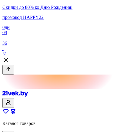
Скидки до 80% ко Дню Рождения!
промокод HAPPY22
0
дн
09
:
36
:
31
Каталог товаров