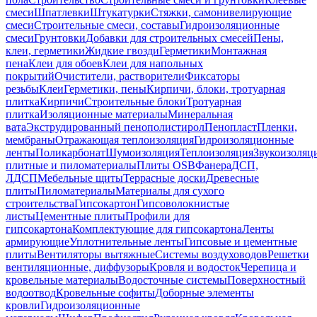
смеси
Шпатлевки
Штукатурки
Стяжки, самонивелирующие
смеси
Строительные смеси, составы
Гидроизоляционные
смеси
Грунтовки
Добавки для строительных смесей
Пены,
клеи, герметики
Жидкие гвозди
Герметики
Монтажная
пена
Клеи для обоев
Клеи для напольных
покрытий
Очистители, растворители
Фиксаторы
резьбы
Клеи
Герметики, пены
Кирпичи, блоки, тротуарная
плитка
Кирпичи
Строительные блоки
Тротуарная
плитка
Изоляционные материалы
Минеральная
вата
Экструдированный пенополистирол
Пенопласт
Пленки,
мембраны
Отражающая теплоизоляция
Гидроизоляционные
ленты
Поликарбонат
Шумоизоляция
Теплоизоляция
Звукоизоляц
плитные и пиломатериалы
Плиты OSB
Фанера
ДСП,
ЛДСП
Мебельные щиты
Террасные доски
Древесные
плиты
Пиломатериалы
Материалы для сухого
строительства
Гипсокартон
Гипсоволокнистые
листы
Цементные плиты
Профили для
гипсокартона
Комплектующие для гипсокартона
Ленты
армирующие
Уплотнительные ленты
Гипсовые и цементные
плиты
Вентиляторы вытяжные
Системы воздуховодов
Решетки
вентиляционные, диффузоры
Кровля и водосток
Черепица и
кровельные материалы
Водосточные системы
Поверхностный
водоотвод
Кровельные софиты
Доборные элементы
кровли
Гидроизоляционные