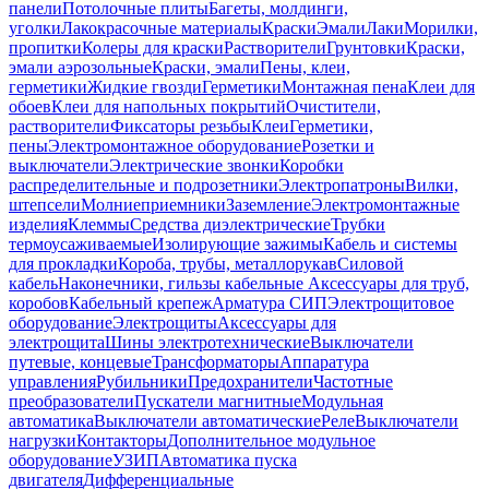
панели
Потолочные плиты
Багеты, молдинги,
уголки
Лакокрасочные материалы
Краски
Эмали
Лаки
Морилки,
пропитки
Колеры для краски
Растворители
Грунтовки
Краски,
эмали аэрозольные
Краски, эмали
Пены, клеи,
герметики
Жидкие гвозди
Герметики
Монтажная пена
Клеи для
обоев
Клеи для напольных покрытий
Очистители,
растворители
Фиксаторы резьбы
Клеи
Герметики,
пены
Электромонтажное оборудование
Розетки и
выключатели
Электрические звонки
Коробки
распределительные и подрозетники
Электропатроны
Вилки,
штепсели
Молниеприемники
Заземление
Электромонтажные
изделия
Клеммы
Средства диэлектрические
Трубки
термоусаживаемые
Изолирующие зажимы
Кабель и системы
для прокладки
Короба, трубы, металлорукав
Силовой
кабель
Наконечники, гильзы кабельные
Аксессуары для труб,
коробов
Кабельный крепеж
Арматура СИП
Электрощитовое
оборудование
Электрощиты
Аксессуары для
электрощита
Шины электротехнические
Выключатели
путевые, концевые
Трансформаторы
Аппаратура
управления
Рубильники
Предохранители
Частотные
преобразователи
Пускатели магнитные
Модульная
автоматика
Выключатели автоматические
Реле
Выключатели
нагрузки
Контакторы
Дополнительное модульное
оборудование
УЗИП
Автоматика пуска
двигателя
Дифференциальные