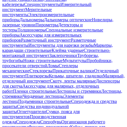
кабелерезы
Специнструменты
Измерительный
инструмент
Мерительные
инструменты
Электроизмерительные
приборы
Дальномеры
Дальномеры оптические
Нивелиры,
лазерные уровни
Пирометры
Детекторы и
тестеры
Толщиномеры
Специальные измерительные
приборы
Аксессуары для измерительных
приборов
Разметочный инструмент
Разметочные
инструменты
Инструменты для нарезки резьбы
Маркеры,
карандаши строительные
Клейма ударные
Строительно-
монтажный инструмент
Заклепочники
Труборезы,
трубогибы
Ножи строительные
Мультитулы
Пробойники,
просекатели отверстий
Ломы
Степлеры
механические
Стеклорезы
Прикаточные валики
Отделочный
инструмент
Плиткорезы
Кельмы, шпатели, гладилки
Малярный,
отделочный инструмент
Скотч, ленты малярные
Диспенсеры
для скотча
Аксессуары для малярных, отделочных
работ
Пленки строительные
Лестницы и стремянки
Лестницы,
стремянки
Чердачные лестницы
Элементы
лестниц
Подъемники строительные
Спецодежда и средства
защиты
Средства индивидуальной
защиты
Огнетушители
Сумки, пояса для
инструментов
Производственная
одежда
Спецодежда
Спецобувь
Организация рабочего
пространства
Фонари, прожекторы
Кейсы, ящики для