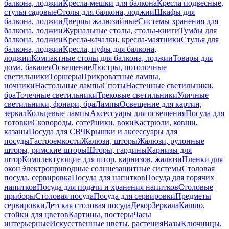
балкона, лоджии
Кресла-мешки для балкона
Кресла подвесные,
стулья садовые
Столы для балкона, лоджии
Шкафы для
балкона, лоджии
Дверцы жалюзийные
Системы хранения для
балкона, лоджии
Журнальные столы, столы-книги
Тумбы для
балкона, лоджии
Кресла-качалки, кресла-маятники
Стулья для
балкона, лоджии
Кресла, пуфы для балкона,
лоджии
Компактные столы для балкона, лоджии
Товары для
дома, бакалея
Освещение
Люстры, потолочные
светильники
Торшеры
Прикроватные лампы,
ночники
Настольные лампы
Споты
Настенные светильники,
бра
Точечные светильники
Трековые светильники
Уличные
светильники, фонари, бра
Лампы
Освещение для картин,
зеркал
Кольцевые лампы
Аксессуары для освещения
Посуда для
готовки
Сковороды, сотейники, воки
Кастрюли, ковши,
казаны
Посуда для СВЧ
Крышки и аксессуары для
посуды
Гастроемкости
Жалюзи, шторы
Жалюзи, рулонные
шторы, римские шторы
Шторы, гардины
Карнизы для
штор
Комплектующие для штор, карнизов, жалюзи
Пленки для
окон
Электроприводные солнцезащитные системы
Столовая
посуда, сервировка
Посуда для напитков
Посуда для горячих
напитков
Посуда для подачи и хранения напитков
Столовые
приборы
Столовая посуда
Посуда для сервировки
Предметы
сервировки
Детская столовая посуда
Декор
Зеркала
Кашпо,
стойки для цветов
Картины, постеры
Часы
интерьерные
Искусственные цветы, растения
Вазы
Ключницы,