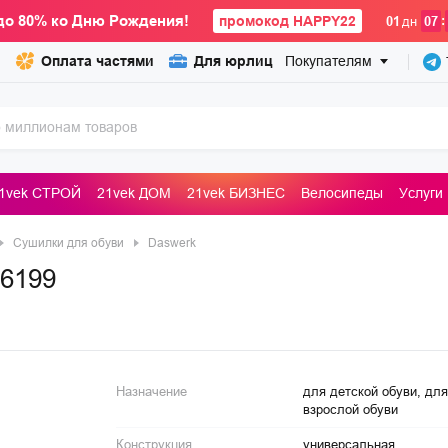
до 80% ко Дню Рождения!
промокод HAPPY22
:
01
дн
07
Оплата частями
Для юрлиц
Покупателям
1vek СТРОЙ
21vek ДОМ
21vek БИЗНЕС
Велосипеды
Услуги
ьные машины
Сушилки для обуви
Daswerk
56199
Назначение
для детской обуви, для
взрослой обуви
Конструкция
универсальная