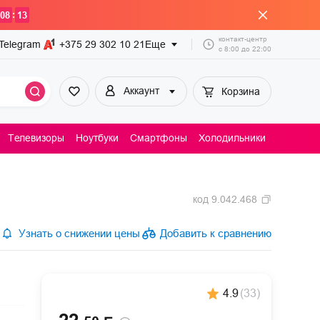
:
08
13
контакт-центр
Telegram
+375 29
302 10 21
Еще
с
8:00
до
22:00
Аккаунт
Корзина
Телевизоры
Ноутбуки
Смартфоны
Холодильники
Пылесосы
код
9.042.468
Узнать о снижении цены
Добавить к сравнению
4.9
(
33
)