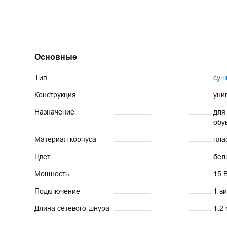
Основные
Тип
суш
Конструкция
уни
Назначение
для
обу
Материал
корпуса
пла
Цвет
бел
Мощность
15 
Подключение
1 в
Длина сетевого
шнура
1.2