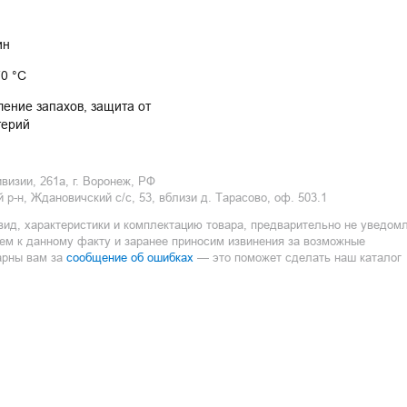
ин
70 °С
ление запахов, защита от 
терий
изии, 261а, г. Воронеж, РФ
р-н, Ждановичский с/с, 53, вблизи д. Тарасово, оф. 503.1
вид, характеристики и комплектацию товара, предварительно не уведом
ием к данному факту и заранее приносим извинения за возможные
сообщение об ошибках
арны вам за
— это поможет сделать наш каталог