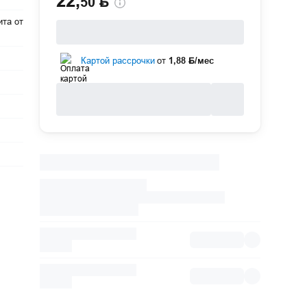
22
,
50 Ҕ
ита от
Картой рассрочки
от
1,88 Ҕ/мес