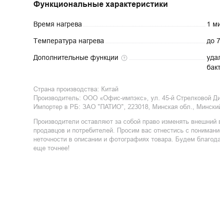
Функциональные характеристики
Время
нагрева
1 м
Температура
нагрева
до 
Дополнительные
функции
уда
бак
Страна производства:
Китай
Производитель:
ООО «Офис-импэкс», ул. 45-й Стрелковой Див
Импортер в РБ
:
ЗАО "ПАТИО", 223018, Минская обл., Минский 
Производители оставляют за собой право изменять внешний 
продавцов и потребителей. Просим вас отнестись с пониман
неточности в описании и фотографиях товара. Будем благод
еще точнее!