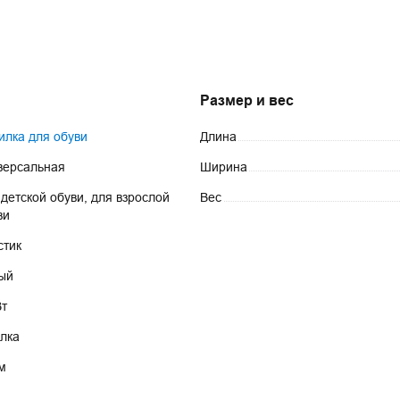
Размер и вес
илка для обуви
Длина
версальная
Ширина
 детской обуви, для взрослой 
Вес
ви
стик
ый
Вт
илка
 м