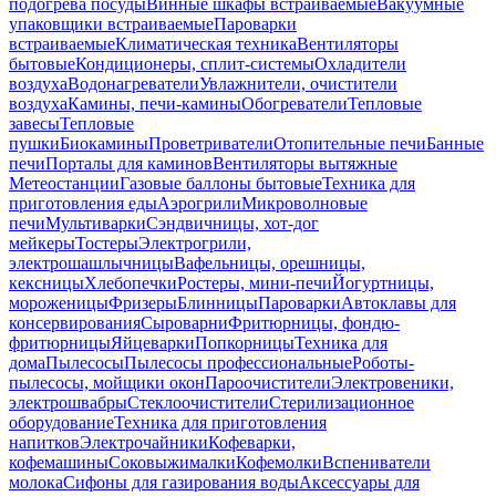
подогрева посуды
Винные шкафы встраиваемые
Вакуумные
упаковщики встраиваемые
Пароварки
встраиваемые
Климатическая техника
Вентиляторы
бытовые
Кондиционеры, сплит-системы
Охладители
воздуха
Водонагреватели
Увлажнители, очистители
воздуха
Камины, печи-камины
Обогреватели
Тепловые
завесы
Тепловые
пушки
Биокамины
Проветриватели
Отопительные печи
Банные
печи
Порталы для каминов
Вентиляторы вытяжные
Метеостанции
Газовые баллоны бытовые
Техника для
приготовления еды
Аэрогрили
Микроволновые
печи
Мультиварки
Сэндвичницы, хот-дог
мейкеры
Тостеры
Электрогрили,
электрошашлычницы
Вафельницы, орешницы,
кексницы
Хлебопечки
Ростеры, мини-печи
Йогуртницы,
мороженицы
Фризеры
Блинницы
Пароварки
Автоклавы для
консервирования
Сыроварни
Фритюрницы, фондю-
фритюрницы
Яйцеварки
Попкорницы
Техника для
дома
Пылесосы
Пылесосы профессиональные
Роботы-
пылесосы, мойщики окон
Пароочистители
Электровеники,
электрошвабры
Стеклоочистители
Стерилизационное
оборудование
Техника для приготовления
напитков
Электрочайники
Кофеварки,
кофемашины
Соковыжималки
Кофемолки
Вспениватели
молока
Сифоны для газирования воды
Аксессуары для