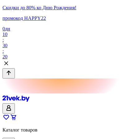
Скидки до 80% ко Дню Рождения!
промокод HAPPY22
0
дн
10
:
30
:
20
Каталог товаров