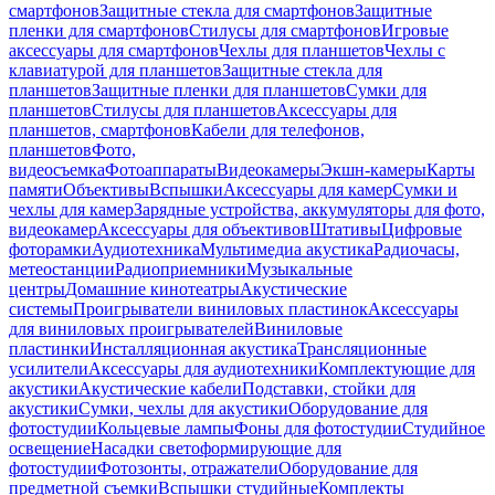
смартфонов
Защитные стекла для смартфонов
Защитные
пленки для смартфонов
Стилусы для смартфонов
Игровые
аксессуары для смартфонов
Чехлы для планшетов
Чехлы с
клавиатурой для планшетов
Защитные стекла для
планшетов
Защитные пленки для планшетов
Сумки для
планшетов
Стилусы для планшетов
Аксессуары для
планшетов, смартфонов
Кабели для телефонов,
планшетов
Фото,
видеосъемка
Фотоаппараты
Видеокамеры
Экшн-камеры
Карты
памяти
Объективы
Вспышки
Аксессуары для камер
Сумки и
чехлы для камер
Зарядные устройства, аккумуляторы для фото,
видеокамер
Аксессуары для объективов
Штативы
Цифровые
фоторамки
Аудиотехника
Мультимедиа акустика
Радиочасы,
метеостанции
Радиоприемники
Музыкальные
центры
Домашние кинотеатры
Акустические
системы
Проигрыватели виниловых пластинок
Аксессуары
для виниловых проигрывателей
Виниловые
пластинки
Инсталляционная акустика
Трансляционные
усилители
Аксессуары для аудиотехники
Комплектующие для
акустики
Акустические кабели
Подставки, стойки для
акустики
Сумки, чехлы для акустики
Оборудование для
фотостудии
Кольцевые лампы
Фоны для фотостудии
Студийное
освещение
Насадки светоформирующие для
фотостудии
Фотозонты, отражатели
Оборудование для
предметной съемки
Вспышки студийные
Комплекты