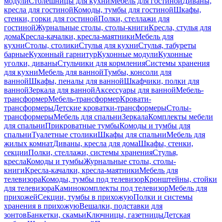
модули
Столешницы для кухни
Мебель для гостиной
Диваны,
кресла для гостиной
Комоды, тумбы для гостиной
Шкафы,
стенки, горки для гостиной
Полки, стеллажи для
гостиной
Журнальные столы, столы-книги
Кресла, стулья для
дома
Кресла-качалки, кресла-маятники
Мебель для
кухни
Столы, столики
Стулья для кухни
Стулья, табуреты
барные
Кухонный гарнитур
Кухонные модули
Кухонные
уголки, диваны
Стульчики для кормления
Системы хранения
для кухни
Мебель для ванной
Тумбы, консоли для
ванной
Шкафы, пеналы для ванной
Шкафчики, полки для
ванной
Зеркала для ванной
Аксессуары для ванной
Мебель-
трансформер
Мебель-трансформер
Кровати-
трансформеры
Детские кроватки-трансформеры
Столы-
трансформеры
Мебель для спальни
Зеркала
Комплекты мебели
для спальни
Прикроватные тумбы
Комоды и тумбы для
спальни
Туалетные столики
Шкафы для спальни
Мебель для
жилых комнат
Диваны, кресла для дома
Шкафы, стенки,
секции
Полки, стеллажи, системы хранения
Стулья,
кресла
Комоды и тумбы
Журнальные столы, столы-
книги
Кресла-качалки, кресла-маятники
Мебель для
телевизора
Комоды, тумбы под телевизор
Кронштейны, стойки
для телевизора
Каминокомплекты под телевизор
Мебель для
прихожей
Секции, тумбы в прихожую
Полки и системы
хранения в прихожую
Вешалки, подставки для
зонтов
Банкетки, скамьи
Ключницы, газетницы
Детская