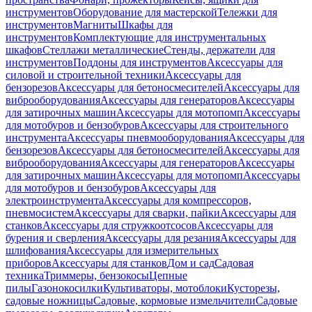
инструментов
Оборудование для мастерской
Тележки для
инструментов
Магниты
Шкафы для
инструментов
Комплектующие для инструментальных
шкафов
Стеллажи металлические
Стенды, держатели для
инструментов
Поддоны для инструментов
Аксессуары для
силовой и строительной техники
Аксессуары для
бензорезов
Аксессуары для бетоносмесителей
Аксессуары для
виброоборудования
Аксессуары для генераторов
Аксессуары
для затирочных машин
Аксессуары для мотопомп
Аксессуары
для мотобуров и бензобуров
Аксессуары для строительного
инструмента
Аксессуары пневмооборудования
Аксессуары для
бензорезов
Аксессуары для бетоносмесителей
Аксессуары для
виброоборудования
Аксессуары для генераторов
Аксессуары
для затирочных машин
Аксессуары для мотопомп
Аксессуары
для мотобуров и бензобуров
Аксессуары для
электроинструмента
Аксессуары для компрессоров,
пневмосистем
Аксессуары для сварки, пайки
Аксессуары для
станков
Аксессуары для стружкоотсосов
Аксессуары для
бурения и сверления
Аксессуары для резания
Аксессуары для
шлифования
Аксессуары для измерительных
приборов
Аксессуары для станков
Дом и сад
Садовая
техника
Триммеры, бензокосы
Цепные
пилы
Газонокосилки
Культиваторы, мотоблоки
Кусторезы,
садовые ножницы
Садовые, кормовые измельчители
Садовые