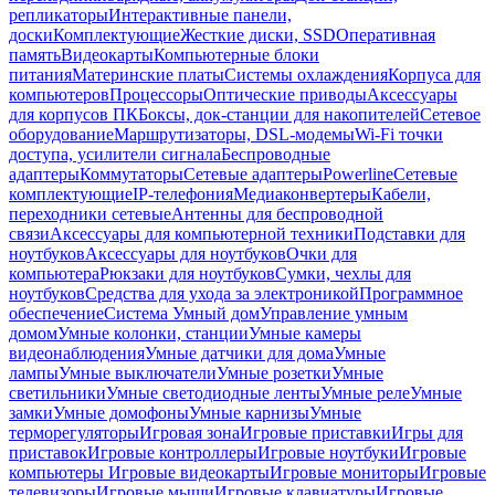
репликаторы
Интерактивные панели,
доски
Комплектующие
Жесткие диски, SSD
Оперативная
память
Видеокарты
Компьютерные блоки
питания
Материнские платы
Системы охлаждения
Корпуса для
компьютеров
Процессоры
Оптические приводы
Аксессуары
для корпусов ПК
Боксы, док-станции для накопителей
Сетевое
оборудование
Маршрутизаторы, DSL-модемы
Wi-Fi точки
доступа, усилители сигнала
Беспроводные
адаптеры
Коммутаторы
Сетевые адаптеры
Powerline
Сетевые
комплектующие
IP-телефония
Медиаконвертеры
Кабели,
переходники сетевые
Антенны для беспроводной
связи
Аксессуары для компьютерной техники
Подставки для
ноутбуков
Аксессуары для ноутбуков
Очки для
компьютера
Рюкзаки для ноутбуков
Сумки, чехлы для
ноутбуков
Средства для ухода за электроникой
Программное
обеспечение
Система Умный дом
Управление умным
домом
Умные колонки, станции
Умные камеры
видеонаблюдения
Умные датчики для дома
Умные
лампы
Умные выключатели
Умные розетки
Умные
светильники
Умные светодиодные ленты
Умные реле
Умные
замки
Умные домофоны
Умные карнизы
Умные
терморегуляторы
Игровая зона
Игровые приставки
Игры для
приставок
Игровые контроллеры
Игровые ноутбуки
Игровые
компьютеры
Игровые видеокарты
Игровые мониторы
Игровые
телевизоры
Игровые мыши
Игровые клавиатуры
Игровые