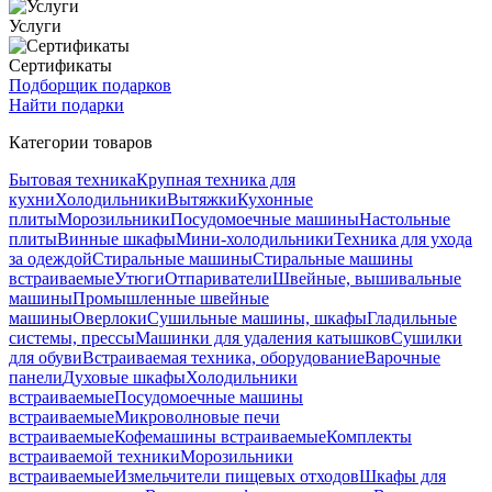
Услуги
Сертификаты
Подборщик подарков
Найти подарки
Категории товаров
Бытовая техника
Крупная техника для
кухни
Холодильники
Вытяжки
Кухонные
плиты
Морозильники
Посудомоечные машины
Настольные
плиты
Винные шкафы
Мини-холодильники
Техника для ухода
за одеждой
Стиральные машины
Стиральные машины
встраиваемые
Утюги
Отпариватели
Швейные, вышивальные
машины
Промышленные швейные
машины
Оверлоки
Сушильные машины, шкафы
Гладильные
системы, прессы
Машинки для удаления катышков
Сушилки
для обуви
Встраиваемая техника, оборудование
Варочные
панели
Духовые шкафы
Холодильники
встраиваемые
Посудомоечные машины
встраиваемые
Микроволновые печи
встраиваемые
Кофемашины встраиваемые
Комплекты
встраиваемой техники
Морозильники
встраиваемые
Измельчители пищевых отходов
Шкафы для