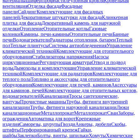
материалы
Шифер
Профнастил
Рулонная кровля
Кровельная
вентиляция
Отделка фасада
Фасадные
панели
Сайдинг
Комплектующие для фасадных
панелей
Декоративные штукатурки для фасада
Клинкерная
плитка для фасада
Декоративный камень для наружной
отделки
Отопление
Отопительные котлы
Газовые
колонки
Камины, печи-камины
Отопительные печи
Банные
печи
Водонагреватели
Радиаторы отопления, батареи
Теплый
пол
Теплые плинтусы
Системы антиобледенения
Управление
климатической техникой
Комплектующие для отопительного
оборудования
Стабилизаторы напряжения
Насосы
циркуляционные
Регулирующая арматура
Отвод и подвод
воды
Дымоходы и комплектующие
Управление климатической
техникой
Комплектующие для радиаторов
Комплектующие для
теплого пола
Топливо и аксессуары для отопительного
оборудования
Комплектующие для печей, каминов
Аксессуары
для каминов, печей
Комплектующие для отопительных котлов,
водонагревателей
Канализация
Тросы сантехнические,
вантузы
Прочистные машины
Трубы, фитинги внутренней
канализации
Трубы, фитинги наружной канализации
Люки
канализационные
Металлопрокат
Металлопрокат
Сваи
Заборы,
ограждения
Автоматика для ворот
Крепежные
изделия
Саморезы, шурупы
Гвозди
Анкеры, дюбели
Скобы,
штифты
Перфорированный крепеж
Гайки,
шайбы
Заклепки
Болты, винты, шпильки
Хомуты
Химические