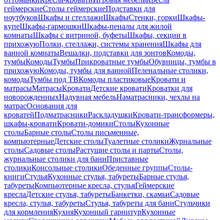
геймерские
Столы геймерские
Подставки для
ноутбуков
Шкафы и стеллажи
Шкафы
Стенки, горки
Шкафы-
купе
Шкафы-гармошки
Шкафы-пеналы для жилой
комнаты
Шкафы с витриной, буфеты
Шкафы, секции в
прихожую
Полки, стеллажи, системы хранения
Шкафы для
ванной комнаты
Вешалки, подставки для зонтов
Комоды,
тумбы
Комоды
Тумбы
Прикроватные тумбы
Обувницы, тумбы в
прихожую
Комоды, тумбы для ванной
Пеленальные столики,
комоды
Тумбы под ТВ
Комоды пластиковые
Кровати и
матрасы
Матрасы
Кровати
Детские кровати
Кроватки для
новорожденных
Надувная мебель
Наматрасники, чехлы на
матрас
Основания для
кроватей
Подматрасники
Раскладушки
Кровати-трансформеры,
шкафы-кровати
Кровати-домики
Столы
Кухонные
столы
Барные столы
Столы письменные,
компьютерные
Детские столы
Туалетные столики
Журнальные
столы
Садовые столы
Растущие столы и парты
Столы,
журнальные столики для бани
Приставные
столики
Консольные столики
Обеденные группы
Столы-
книги
Стулья
Кухонные стулья, табуреты
Барные стулья,
табуреты
Компьютерные кресла, стулья
Геймерские
кресла
Детские стулья, табуреты
Банкетки, скамьи
Садовые
кресла, стулья, табуреты
Стулья, табуреты для бани
Стульчики
для кормления
Кухня
Кухонный гарнитур
Кухонные