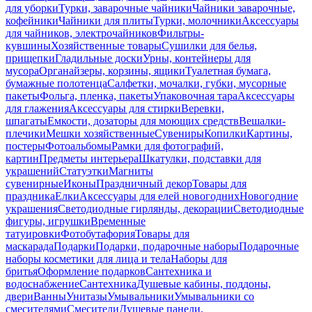
для уборки
Турки, заварочные чайники
Чайники заварочные,
кофейники
Чайники для плиты
Турки, молочники
Аксессуары
для чайников, электрочайников
Фильтры-
кувшины
Хозяйственные товары
Сушилки для белья,
прищепки
Гладильные доски
Урны, контейнеры для
мусора
Органайзеры, корзины, ящики
Туалетная бумага,
бумажные полотенца
Салфетки, мочалки, губки, мусорные
пакеты
Фольга, пленка, пакеты
Упаковочная тара
Аксессуары
для глажения
Аксессуары для стирки
Веревки,
шпагаты
Емкости, дозаторы для моющих средств
Вешалки-
плечики
Мешки хозяйственные
Сувениры
Копилки
Картины,
постеры
Фотоальбомы
Рамки для фотографий,
картин
Предметы интерьера
Шкатулки, подставки для
украшений
Статуэтки
Магниты
сувенирные
Иконы
Праздничный декор
Товары для
праздника
Елки
Аксессуары для елей новогодних
Новогодние
украшения
Светодиодные гирлянды, декорации
Светодиодные
фигуры, игрушки
Временные
татуировки
Фотобутафория
Товары для
маскарада
Подарки
Подарки, подарочные наборы
Подарочные
наборы косметики для лица и тела
Наборы для
бритья
Оформление подарков
Сантехника и
водоснабжение
Сантехника
Душевые кабины, поддоны,
двери
Ванны
Унитазы
Умывальники
Умывальники со
смесителями
Смесители
Душевые панели,