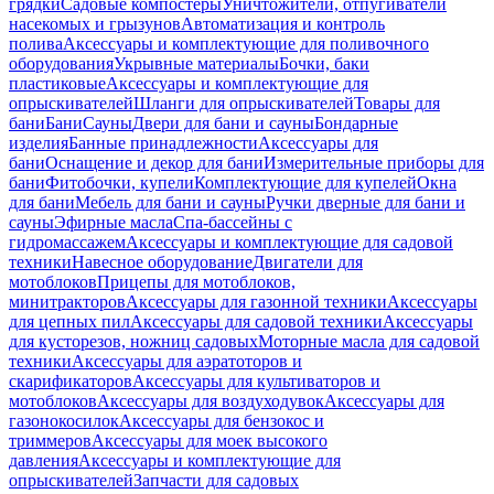
грядки
Садовые компостеры
Уничтожители, отпугиватели
насекомых и грызунов
Автоматизация и контроль
полива
Аксессуары и комплектующие для поливочного
оборудования
Укрывные материалы
Бочки, баки
пластиковые
Аксессуары и комплектующие для
опрыскивателей
Шланги для опрыскивателей
Товары для
бани
Бани
Сауны
Двери для бани и сауны
Бондарные
изделия
Банные принадлежности
Аксессуары для
бани
Оснащение и декор для бани
Измерительные приборы для
бани
Фитобочки, купели
Комплектующие для купелей
Окна
для бани
Мебель для бани и сауны
Ручки дверные для бани и
сауны
Эфирные масла
Спа-бассейны с
гидромассажем
Аксессуары и комплектующие для садовой
техники
Навесное оборудование
Двигатели для
мотоблоков
Прицепы для мотоблоков,
минитракторов
Аксессуары для газонной техники
Аксессуары
для цепных пил
Аксессуары для садовой техники
Аксессуары
для кусторезов, ножниц садовых
Моторные масла для садовой
техники
Аксессуары для аэратоторов и
скарификаторов
Аксессуары для культиваторов и
мотоблоков
Аксессуары для воздуходувок
Аксессуары для
газонокосилок
Аксессуары для бензокос и
триммеров
Аксессуары для моек высокого
давления
Аксессуары и комплектующие для
опрыскивателей
Запчасти для садовых