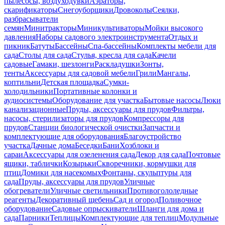
пылесосы, воздуходувки
Аэраторы,
скарификаторы
Снегоуборщики
Дровоколы
Сеялки,
разбрасыватели
семян
Минитракторы
Миникультиваторы
Мойки высокого
давления
Наборы садового электроинструмента
Отдых и
пикник
Батуты
Бассейны
Спа-бассейны
Комплекты мебели для
сада
Столы для сада
Стулья, кресла для сада
Качели
садовые
Гамаки, шезлонги
Раскладушки
Зонты,
тенты
Аксессуары для садовой мебели
Грили
Мангалы,
коптильни
Детская площадка
Сумки-
холодильники
Портативные колонки и
аудиосистемы
Оборудование для участка
Бытовые насосы
Люки
канализационные
Пруды, аксессуары для прудов
Фильтры,
насосы, стерилизаторы для прудов
Компрессоры для
прудов
Станции биологической очистки
Запчасти и
комплектующие для оборудования
Благоустройство
участка
Дачные дома
Беседки
Бани
Хозблоки и
сараи
Аксессуары для озеленения сада
Декор для сада
Почтовые
ящики, таблички
Козырьки
Скворечники, кормушки для
птиц
Домики для насекомых
Фонтаны, скульптуры для
сада
Пруды, аксессуары для прудов
Уличные
обогреватели
Уличные светильники
Противогололедные
реагенты
Декоративный щебень
Сад и огород
Поливочное
оборудование
Садовые опрыскиватели
Шланги для дома и
сада
Парники
Теплицы
Комплектующие для теплиц
Модульные