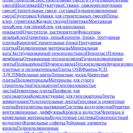
смеси
Шпатлевки
Штукатурки
Стяжки, самонивелирующие
смеси
Строительные смеси, составы
Гидроизоляционные
смеси
Грунтовки
Добавки для строительных смесей
Пены,
клеи, герметики
Жидкие гвозди
Герметики
Монтажная
пена
Клеи для обоев
Клеи для напольных
покрытий
Очистители, растворители
Фиксаторы
резьбы
Клеи
Герметики, пены
Кирпичи, блоки, тротуарная
плитка
Кирпичи
Строительные блоки
Тротуарная
плитка
Изоляционные материалы
Минеральная
вата
Экструдированный пенополистирол
Пенопласт
Пленки,
мембраны
Отражающая теплоизоляция
Гидроизоляционные
ленты
Поликарбонат
Шумоизоляция
Теплоизоляция
Звукоизоляц
плитные и пиломатериалы
Плиты OSB
Фанера
ДСП,
ЛДСП
Мебельные щиты
Террасные доски
Древесные
плиты
Пиломатериалы
Материалы для сухого
строительства
Гипсокартон
Гипсоволокнистые
листы
Цементные плиты
Профили для
гипсокартона
Комплектующие для гипсокартона
Ленты
армирующие
Уплотнительные ленты
Гипсовые и цементные
плиты
Вентиляторы вытяжные
Системы воздуховодов
Решетки
вентиляционные, диффузоры
Кровля и водосток
Черепица и
кровельные материалы
Водосточные системы
Поверхностный
водоотвод
Кровельные софиты
Доборные элементы
кровли
Гидроизоляционные