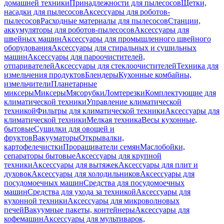
домашней техники
Принадлежности для пылесосов
Щетки,
насадки для пылесосов
Аксессуары для роботов-
пылесосов
Расходные материалы для пылесосов
Станции,
аккумуляторы для роботов-пылесосов
Аксессуары для
швейных машин
Аксессуары для промышленного швейного
оборудования
Аксессуары для стиральных и сушильных
машин
Аксессуары для пароочистителей,
отпаривателей
Аксессуары для стеклоочистителей
Техника для
измельчения продуктов
Блендеры
Кухонные комбайны,
измельчители
Планетарные
миксеры
Миксеры
Мясорубки
Ломтерезки
Комплектующие для
климатической техники
Управление климатической
техникой
Фильтры для климатической техники
Аксессуары для
климатической техники
Мелкая техника
Весы кухонные,
бытовые
Сушилки для овощей и
фруктов
Вакууматоры
Открывалки,
картофелечистки
Проращиватели семян
Маслобойки,
сепараторы бытовые
Аксессуары для крупной
техники
Аксессуары для вытяжек
Аксессуары для плит и
духовок
Аксессуары для холодильников
Аксессуары для
посудомоечных машин
Средства для посудомоечных
машин
Средства для ухода за техникой
Аксессуары для
кухонной техники
Аксессуары для микроволновых
печей
Вакуумные пакеты, контейнеры
Аксессуары для
кофемашин
Аксессуары для мультиварок,