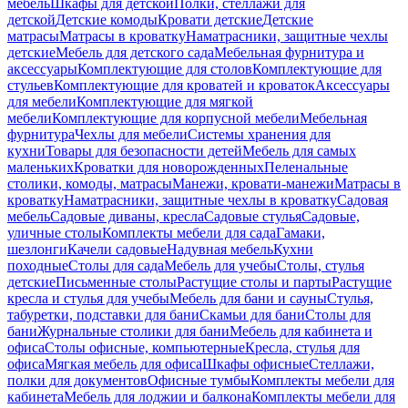
мебель
Шкафы для детской
Полки, стеллажи для
детской
Детские комоды
Кровати детские
Детские
матрасы
Матрасы в кроватку
Наматрасники, защитные чехлы
детские
Мебель для детского сада
Мебельная фурнитура и
аксессуары
Комплектующие для столов
Комплектующие для
стульев
Комплектующие для кроватей и кроваток
Аксессуары
для мебели
Комплектующие для мягкой
мебели
Комплектующие для корпусной мебели
Мебельная
фурнитура
Чехлы для мебели
Системы хранения для
кухни
Товары для безопасности детей
Мебель для самых
маленьких
Кроватки для новорожденных
Пеленальные
столики, комоды, матрасы
Манежи, кровати-манежи
Матрасы в
кроватку
Наматрасники, защитные чехлы в кроватку
Садовая
мебель
Садовые диваны, кресла
Садовые стулья
Садовые,
уличные столы
Комплекты мебели для сада
Гамаки,
шезлонги
Качели садовые
Надувная мебель
Кухни
походные
Столы для сада
Мебель для учебы
Столы, стулья
детские
Письменные столы
Растущие столы и парты
Растущие
кресла и стулья для учебы
Мебель для бани и сауны
Стулья,
табуретки, подставки для бани
Скамьи для бани
Столы для
бани
Журнальные столики для бани
Мебель для кабинета и
офиса
Столы офисные, компьютерные
Кресла, стулья для
офиса
Мягкая мебель для офиса
Шкафы офисные
Стеллажи,
полки для документов
Офисные тумбы
Комплекты мебели для
кабинета
Мебель для лоджии и балкона
Комплекты мебели для