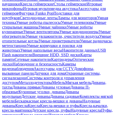
наушники
Кресла геймерские
Столы геймерские
Игровые
микрофоны
Игровая мультимедиа акустика
Аксессуары для
геймеров
Фигурки Funko Pop
Подставки для
ноутбуков
Светодиодные ленты
Лампы для мониторов
Умная
техника
Умные роботы-пылесосы
Умные телевизоры
Умные
стиральные машины
Умные чайники
Умные роботы
кулинарные
Умные вентиляторы
Умные кондиционеры
Умные
обогреватели
Умные увлажнители, очистители воздуха
Умные
отопительные котлы
Умные проветриватели
Умные радиочасы,
метеостанции
Умные кормушки и поилки для
животных
Умные напольные весы
Накопители данных
USB
Flash накопители
Внешние HDD, SSD диски
Карты
памяти
Сетевые накопители
Картридеры
Оптические
диски
Наблюдение и безопасность
Камеры
видеонаблюдения
Аксессуары для CCTV
Домофоны,
вызывные панели
Датчики для дома
Охранные системы,
сигнализации
Системы контроля и управления
доступом
Металлодетекторы
Мебель
Мягкая мебель
Диваны,
тахты
Диваны прямые
Диваны угловые
Диваны П-
образные
Кухонные уголки, диваны
Диваны
модульные
Детские диваны
Диваны садовые
Комплекты мягкой
мебели
Бескаркасные кресла-мешки и диваны
Надувные
диваны
Кресла
Кресла
Кресла-мешки и пуфы
Кресла-качалки,
кресла-маятники
Детские кресла, пуфы
Надувные кресла
Пуфы,
оттоманки
Кресла-кровати
Игровая мебель
Кресла