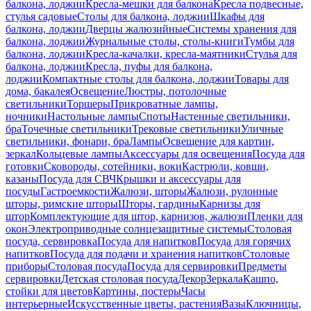
балкона, лоджии
Кресла-мешки для балкона
Кресла подвесные,
стулья садовые
Столы для балкона, лоджии
Шкафы для
балкона, лоджии
Дверцы жалюзийные
Системы хранения для
балкона, лоджии
Журнальные столы, столы-книги
Тумбы для
балкона, лоджии
Кресла-качалки, кресла-маятники
Стулья для
балкона, лоджии
Кресла, пуфы для балкона,
лоджии
Компактные столы для балкона, лоджии
Товары для
дома, бакалея
Освещение
Люстры, потолочные
светильники
Торшеры
Прикроватные лампы,
ночники
Настольные лампы
Споты
Настенные светильники,
бра
Точечные светильники
Трековые светильники
Уличные
светильники, фонари, бра
Лампы
Освещение для картин,
зеркал
Кольцевые лампы
Аксессуары для освещения
Посуда для
готовки
Сковороды, сотейники, воки
Кастрюли, ковши,
казаны
Посуда для СВЧ
Крышки и аксессуары для
посуды
Гастроемкости
Жалюзи, шторы
Жалюзи, рулонные
шторы, римские шторы
Шторы, гардины
Карнизы для
штор
Комплектующие для штор, карнизов, жалюзи
Пленки для
окон
Электроприводные солнцезащитные системы
Столовая
посуда, сервировка
Посуда для напитков
Посуда для горячих
напитков
Посуда для подачи и хранения напитков
Столовые
приборы
Столовая посуда
Посуда для сервировки
Предметы
сервировки
Детская столовая посуда
Декор
Зеркала
Кашпо,
стойки для цветов
Картины, постеры
Часы
интерьерные
Искусственные цветы, растения
Вазы
Ключницы,