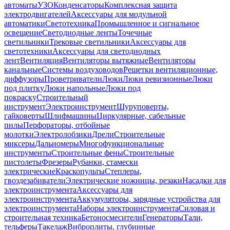
автоматы
УЗО
Конденсаторы
Комплексная защита
электродвигателей
Аксессуары для модульной
автоматики
Светотехника
Промышленное и сигнальное
освещение
Светодиодные ленты
Точечные
светильники
Трековые светильники
Аксессуары для
светотехники
Аксессуары для светодиодных
лент
Вентиляция
Вентиляторы вытяжные
Вентиляторы
канальные
Системы воздуховодов
Решетки вентиляционные,
диффузоры
Проветриватели
Люки
Люки ревизионные
Люки
под плитку
Люки напольные
Люки под
покраску
Строительный
инструмент
Электроинструмент
Шуруповерты,
гайковерты
Шлифмашины
Циркулярные, сабельные
пилы
Перфораторы, отбойные
молотки
Электролобзики
Дрели
Строительные
миксеры
Дальномеры
Многофункциональные
инструменты
Строительные фены
Строительные
пистолеты
Фрезеры
Рубанки, стамески
электрические
Краскопульты
Степлеры,
гвоздезабиватели
Электрические ножницы, резаки
Насадки для
электроинструмента
Аксессуары для
электроинструмента
Аккумуляторы, зарядные устройства для
электроинструмента
Наборы электроинструмента
Силовая и
строительная техника
Бетоносмесители
Генераторы
Тали,
тельферы
Такелаж
Виброплиты, глубинные