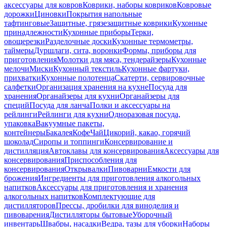
аксессуары для ковров
Коврики, наборы ковриков
Ковровые
дорожки
Циновки
Покрытия напольные
тафтинговые
Защитные, грязезащитные коврики
Кухонные
принадлежности
Кухонные приборы
Терки,
овощерезки
Разделочные доски
Кухонные термометры,
таймеры
Дуршлаги, сита, воронки
Формы, приборы для
приготовления
Молотки для мяса, тендерайзеры
Кухонные
мелочи
Миски
Кухонный текстиль
Кухонные фартуки,
прихватки
Кухонные полотенца
Скатерти, сервировочные
салфетки
Организация хранения на кухне
Посуда для
хранения
Органайзеры для кухни
Органайзеры для
специй
Посуда для ланча
Полки и аксессуары на
рейлинги
Рейлинги для кухни
Одноразовая посуда,
упаковка
Вакуумные пакеты,
контейнеры
Бакалея
Кофе
Чай
Цикорий, какао, горячий
шоколад
Сиропы и топпинги
Консервирование и
дистилляция
Автоклавы для консервирования
Аксессуары для
консервирования
Приспособления для
консервирования
Открывалки
Пивоварни
Емкости для
брожения
Ингредиенты для приготовления алкогольных
напитков
Аксессуары для приготовления и хранения
алкогольных напитков
Комплектующие для
дистилляторов
Прессы, дробилки для виноделия и
пивоварения
Дистилляторы бытовые
Уборочный
инвентарь
Швабры, насадки
Ведра, тазы для уборки
Наборы