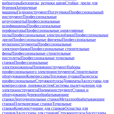
вибраторы
Бензорезы, резчики швов
Стойки, дрели для
бурения
Затирочные
машины
Гидроинструмент
Погрузчики
Профессиональный
инструмент
Профессиональные
шуруповерты
Профессиональные
шлифмашины
Профессиональные
перфораторы
Профессиональные циркулярные
пилы
Профессиональные электролобзики
Профессиональные
дрели
Профессиональные фрезеры
Профессиональные
мультиинструменты
Профессиональные
электрорубанки
Профессиональные строительные
фены
Профессиональные строительные
пистолеты
Профессиональные точильные
станки
Профессиональные
электроножницы
Пневмоинструмент
Наборы
профессионального электроинструмента
Строительное
оборудование
Компрессоры
Тепловые пушки
Пылесосы
профессиональные
Стружкоотсосы
Домкраты
Аксессуары для
компрессоров, пневмосистем
Системы пылеудаления для
электроинструмента
Пневмоинструмент
Станки и
оборудование
Деревообрабатывающие
станки
Ленточнопильные станки
Металлообрабатывающие
станки
Плиткорезные станки
Точильные
станки
Комплектующие для станков
Оснастка для
станков
Аксессуары для станков
Стружкоотсосы
Аксессуары