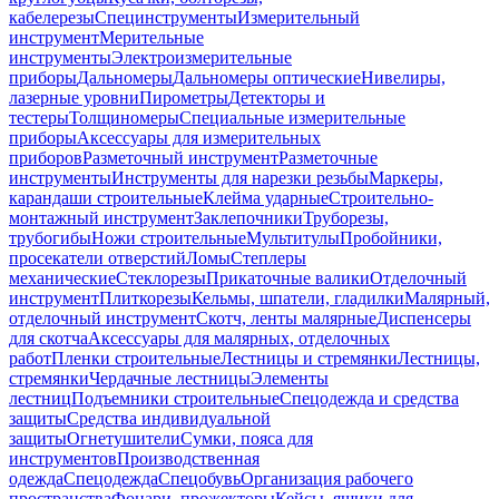
кабелерезы
Специнструменты
Измерительный
инструмент
Мерительные
инструменты
Электроизмерительные
приборы
Дальномеры
Дальномеры оптические
Нивелиры,
лазерные уровни
Пирометры
Детекторы и
тестеры
Толщиномеры
Специальные измерительные
приборы
Аксессуары для измерительных
приборов
Разметочный инструмент
Разметочные
инструменты
Инструменты для нарезки резьбы
Маркеры,
карандаши строительные
Клейма ударные
Строительно-
монтажный инструмент
Заклепочники
Труборезы,
трубогибы
Ножи строительные
Мультитулы
Пробойники,
просекатели отверстий
Ломы
Степлеры
механические
Стеклорезы
Прикаточные валики
Отделочный
инструмент
Плиткорезы
Кельмы, шпатели, гладилки
Малярный,
отделочный инструмент
Скотч, ленты малярные
Диспенсеры
для скотча
Аксессуары для малярных, отделочных
работ
Пленки строительные
Лестницы и стремянки
Лестницы,
стремянки
Чердачные лестницы
Элементы
лестниц
Подъемники строительные
Спецодежда и средства
защиты
Средства индивидуальной
защиты
Огнетушители
Сумки, пояса для
инструментов
Производственная
одежда
Спецодежда
Спецобувь
Организация рабочего
пространства
Фонари, прожекторы
Кейсы, ящики для