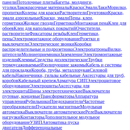
панели
Потолочные плиты
Багеты, молдинги,
уголки
Лакокрасочные материалы
Краски
Эмали
Лаки
Морилки,
пропитки
Колеры для краски
Растворители
Грунтовки
Краски,
эмали аэрозольные
Краски, эмали
Пены, клеи,
герметики
Жидкие гвозди
Герметики
Монтажная пена
Клеи для
обоев
Клеи для напольных покрытий
Очистители,
растворители
Фиксаторы резьбы
Клеи
Герметики,
пены
Электромонтажное оборудование
Розетки и
выключатели
Электрические звонки
Коробки
распределительные и подрозетники
Электропатроны
Вилки,
штепсели
Молниеприемники
Заземление
Электромонтажные
изделия
Клеммы
Средства диэлектрические
Трубки
термоусаживаемые
Изолирующие зажимы
Кабель и системы
для прокладки
Короба, трубы, металлорукав
Силовой
кабель
Наконечники, гильзы кабельные
Аксессуары для труб,
коробов
Кабельный крепеж
Арматура СИП
Электрощитовое
оборудование
Электрощиты
Аксессуары для
электрощита
Шины электротехнические
Выключатели
путевые, концевые
Трансформаторы
Аппаратура
управления
Рубильники
Предохранители
Частотные
преобразователи
Пускатели магнитные
Модульная
автоматика
Выключатели автоматические
Реле
Выключатели
нагрузки
Контакторы
Дополнительное модульное
оборудование
УЗИП
Автоматика пуска
двигателя
Дифференциальные