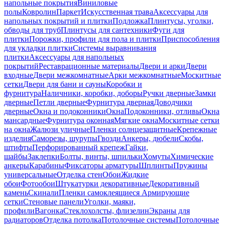
напольные покрытия
Виниловые
полы
Ковролин
Паркет
Искусственная трава
Аксессуары для
напольных покрытий и плитки
Подложка
Плинтусы, уголки,
обводы для труб
Плинтусы для сантехники
Фуги для
плитки
Порожки, профили для пола и плитки
Приспособления
для укладки плитки
Системы выравнивания
плитки
Аксессуары для напольных
покрытий
Реставрационные материалы
Двери и арки
Двери
входные
Двери межкомнатные
Арки межкомнатные
Москитные
сетки
Двери для бани и сауны
Коробки и
фурнитура
Наличники, коробки, доборы
Ручки дверные
Замки
дверные
Петли дверные
Фурнитура дверная
Доводчики
дверные
Окна и подоконники
Окна
Подоконники, отливы
Окна
мансардные
Фурнитура оконная
Мягкие окна
Москитные сетки
на окна
Жалюзи уличные
Пленки солнцезащитные
Крепежные
изделия
Саморезы, шурупы
Гвозди
Анкеры, дюбели
Скобы,
штифты
Перфорированный крепеж
Гайки,
шайбы
Заклепки
Болты, винты, шпильки
Хомуты
Химические
анкеры
Карабины
Фиксаторы арматуры
Шплинты
Пружины
универсальные
Отделка стен
Обои
Жидкие
обои
Фотообои
Штукатурки декоративные
Декоративный
камень
Скинали
Пленки самоклеящиеся
Армирующие
сетки
Стеновые панели
Уголки, маяки,
профили
Вагонка
Стеклохолсты, флизелин
Экраны для
радиаторов
Отделка потолка
Потолочные системы
Потолочные