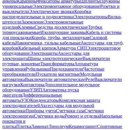
анкеры
Карабины
Фиксаторы арматуры
Шплинты
Пружины
универсальные
Электромонтажное оборудование
Розетки и
выключатели
Электрические звонки
Коробки
распределительные и подрозетники
Электропатроны
Вилки,
штепсели
Заземление
Электромонтажные
изделия
Клеммы
Средства диэлектрические
Трубки
термоусаживаемые
Изолирующие зажимы
Кабель и системы
для прокладки
Короба, трубы, металлорукав
Силовой
кабель
Наконечники, гильзы кабельные
Аксессуары для труб,
коробов
Кабельный крепеж
Арматура СИП
Электрощитовое
оборудование
Электрощиты
Аксессуары для
электрощита
Шины электротехнические
Выключатели
путевые, концевые
Трансформаторы
Аппаратура
управления
Рубильники
Предохранители
Частотные
преобразователи
Пускатели магнитные
Модульная
автоматика
Выключатели автоматические
Реле
Выключатели
нагрузки
Контакторы
Дополнительное модульное
оборудование
УЗИП
Автоматика пуска
двигателя
Дифференциальные
автоматы
УЗО
Конденсаторы
Комплексная защита
электродвигателей
Аксессуары для модульной
автоматики
Приборы учета
Счетчики газа
Счетчики
электроэнергии
Счетчики воды
Ремонт и отделка
Напольные
покрытия и
плитка
Плитка
Ламинат
Линолеум
Керамогранит
Спортивные