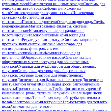
кухонных моек
Измельчители пищевых отходов
Системы для
очистки питьевой воды
Сифоны для кухонных
моек
Комплектующие для кухонных моек
Инженерная
сантехника
Инсталляции для
сантехники
Полотенцесушители
Отвод и подвод воды
Трубы
водопроводные
Магистральные фильтры, системы
сантехнические
Комплектующие для радиаторов,
полотенцесушителей
Монтажные комплекты для
сантехники
Регулирующая арматура
Системы защиты от
протечек
Люки сантехнические
Аксессуары для
магистральных фильтров, систем
сантехнических
Фитинги
Комплектующие для
инсталляций
Опрессовочные насосы
Сантехника для
общественных мест
Аксессуары для общественных
санузлов
Сушилки для рук
Дозаторы для общественных
санузлов
Сенсорные дозаторы для общественных
санузлов
Локтевые дозаторы для общественных
санузлов
Диспенсеры для бумажных полотенец
Диспенсеры
для туалетной бумаги
Канализация
Тросы сантехнические,
вантузы
Прочистные машины
Трубы, фитинги внутренней
канализации
Трубы, фитинги наружной канализации
Люки
канализационные
Теплый пол водяной
Трубы для теплого
пола
Коллекторы и комплектующие
Термостатика для теплого
пола
Автоматика для теплого
пола
Строительство
Строительные смеси и грунтовки
Клеевые