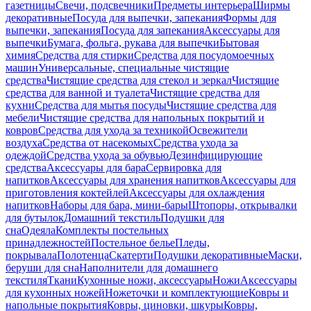
газетницы
Свечи, подсвечники
Предметы интерьера
Ширмы
декоративные
Посуда для выпечки, запекания
Формы для
выпечки, запекания
Посуда для запекания
Аксессуары для
выпечки
Бумага, фольга, рукава для выпечки
Бытовая
химия
Средства для стирки
Средства для посудомоечных
машин
Универсальные, специальные чистящие
средства
Чистящие средства для стекол и зеркал
Чистящие
средства для ванной и туалета
Чистящие средства для
кухни
Средства для мытья посуды
Чистящие средства для
мебели
Чистящие средства для напольных покрытий и
ковров
Средства для ухода за техникой
Освежители
воздуха
Средства от насекомых
Средства ухода за
одеждой
Средства ухода за обувью
Дезинфицирующие
средства
Аксессуары для бара
Сервировка для
напитков
Аксессуары для хранения напитков
Аксессуары для
приготовления коктейлей
Аксессуары для охлаждения
напитков
Наборы для бара, мини-бары
Штопоры, открывалки
для бутылок
Домашний текстиль
Подушки для
сна
Одеяла
Комплекты постельных
принадлежностей
Постельное белье
Пледы,
покрывала
Полотенца
Скатерти
Подушки декоративные
Маски,
беруши для сна
Наполнители для домашнего
текстиля
Ткани
Кухонные ножи, аксессуары
Ножи
Аксессуары
для кухонных ножей
Ножеточки и комплектующие
Ковры и
напольные покрытия
Ковры, циновки, шкуры
Ковры,