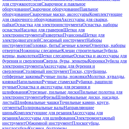
для стружкоотсосов
Сварочное и паяльное
оборудование
Сварочное оборудование
Паяльное
оборудование
Сварочные маски, аксессуары
Комплектующие
для сварочного оборудования
Аксессуары для сварки,
пайки
Оснастка для электроинструмента
Оснастка, наборы
оснастки
Насадки для граверов
Щетки для
электроинструмента
Развертки
Пуансоны
Щетки для
электродвигателей
Слесарный инструмент
Наборы
инструментов
Головки, биты
Гаечные ключи
Отвертки, наборы
отверток
Ножницы слесарные
Клещи строительные
Зубила,
керны, выколотки
Щетки слесарные
Оснастка и аксессуары для
бурения и сверления
Сверла, буры, зенкеры
Коронки
Зубила для
электроинструмента
Аксессуары для бурения и
сверления
Столярный инструмент
Тиски, струбцины,
гейферные зажимы
Ручные пилы, ножовки
Молотки, кувалды,
киянки
Напильники
Ручные стамески
Рубанки, рашпили
ручные
Оснастка и аксессуары для резания и
шлифования
Отрезные, пильные диски
Пильные полотна для
электроинструмента
Фрезы
Шлифовальные диски, насадки,
листы
Шлифовальные чашки
Точильные камни, круги,
сегменты
Полировальные валы
Направляющие
шины
Комплектующие для резания
Аксессуары для
резания
Аксессуары для шлифования
Электромонтажный
инструмент
Обжимной инструмент
Плоскогубцы,
круглогубцы
Кусачки, болторезы,