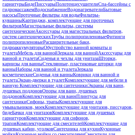
гарнитуры
Биде
Писсуары
Полотенцесушители
Спа-бассейны с
гидромассажем
Водоснабжение
Водонагреватели
Бытовые
насосы
Проточные фильтры для воды
Фильтры-
кувшины
Картриджи, комплектующие для проточных
фильтров
Магистральные фильтры, системы
сантехнические
Аксессуары для магистральных фильтров,
систем сантехнических
Трубы полипропиленовые
Фитинги
полипропиленовые
Расширительные баки,
гидроаккумуляторы
Обустройство ванной комнаты и
туалета
Мебель для ванной
Зеркала для ванной
Аксессуары для
ванной и туалета
Сиденья и чехлы для унитаза
Шторки,
карнизы для ванны
Стеклянные, пластиковые шторки для
ванны
Наборы для ванной и туалета
Зеркала
косметические
Сиденья для ванны
Коврики для ванной и
туалета
Экран-дверки в туалет
Комплектующие для мебели в
ванную
Комплектующие для сантехники
Экраны для ванн,
душевых поддонов
Опоры для ванн, душевых
поддонов
Комплектующие для ванн
Плинтусы для
сантехники
Сифоны, трапы
Комплектующие для
умывальников, моек
Комплектующие для унитазов, писсуаров,
биде
Бачки для унитазов
Комплектующие для душевых
гарнитуров
Комплектующие для сифонов,
трапов
Комплектующие для смесителей
Комплектующие для
душевых кабин, уголков
Сантехника для кухни
Кухонные
мойки
Кухонные мойки со смесителями
Смесители для