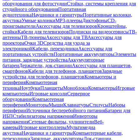
оборудования для фотостудии
Стойки, системы крепления для
студийного оборудования
Портативная
аудиотехника
Наушники и гарнитуры
Портативные колонки,
акустика
Умные колонки
MP3-плееры
Диктофоны
CD-
проигрыватели
Аксессуары для телевизоров
Кронштейны,
стойки
Кабели для телевизоров
Подписки на видеосервисы
ТВ-
антенны
ТВ-тюнеры
Аксессуары для ТВ
Аксессуары для
проектора
Очки 3D
Средства для ухода за
электроникой
Кабели, переходники
Аксессуары для
портативных устройств
Портативные аккумуляторы
Элементы
питания, зарядные устройства
Аккумуляторные
батареи
Держатели, док-станции
Аксессуары для планшетов,
смартфонов
Кабели для телефонов, планшетов
Зарядные
устройства для телефонов, планшетов
Компьютеры и
периферия
Компьютерная
техника
Ноутбуки
Планшеты
Моноблоки
Компьютеры
Игровые
компьютеры
Игровые консоли
Серверное
оборудование
Компьютерная
периферия
Мониторы
Мыши
Клавиатуры
Стилусы
Наборы
периферии
Источники бесперебойного питания
Батареи для
ИБП
Стабилизаторы напряжения
Инверторы
напряжения
Сетевые фильтры, удлинители
Веб-
камеры
Игровые контроллеры
Мультимедиа
акустика
Наушники и гарнитуры
Компьютерные кабели,
переходники
Зарядные, аккумуляторы
Док-станции,