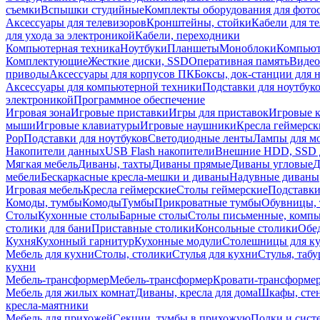
съемки
Вспышки студийные
Комплекты оборудования для фото
Аксессуары для телевизоров
Кронштейны, стойки
Кабели для т
для ухода за электроникой
Кабели, переходники
Компьютерная техника
Ноутбуки
Планшеты
Моноблоки
Компью
Комплектующие
Жесткие диски, SSD
Оперативная память
Видео
приводы
Аксессуары для корпусов ПК
Боксы, док-станции для 
Аксессуары для компьютерной техники
Подставки для ноутбук
электроникой
Программное обеспечение
Игровая зона
Игровые приставки
Игры для приставок
Игровые 
мыши
Игровые клавиатуры
Игровые наушники
Кресла геймерск
Pop
Подставки для ноутбуков
Светодиодные ленты
Лампы для м
Накопители данных
USB Flash накопители
Внешние HDD, SSD 
Мягкая мебель
Диваны, тахты
Диваны прямые
Диваны угловые
Д
мебели
Бескаркасные кресла-мешки и диваны
Надувные диваны
Игровая мебель
Кресла геймерские
Столы геймерские
Подставки
Комоды, тумбы
Комоды
Тумбы
Прикроватные тумбы
Обувницы, 
Столы
Кухонные столы
Барные столы
Столы письменные, комп
столики для бани
Приставные столики
Консольные столики
Обе
Кухня
Кухонный гарнитур
Кухонные модули
Столешницы для к
Мебель для кухни
Столы, столики
Стулья для кухни
Стулья, таб
кухни
Мебель-трансформер
Мебель-трансформер
Кровати-трансформе
Мебель для жилых комнат
Диваны, кресла для дома
Шкафы, стен
кресла-маятники
Мебель для прихожей
Секции, тумбы в прихожую
Полки и сист