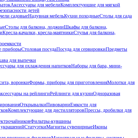
ваток
Аксессуары для мебели
Комплектующие для мягкой
безопасности детей
чели садовые
Надувная мебель
Кухни походные
Столы для сада
вые
Столы для балкона, лоджии
Шкафы для балкона,
ии
Кресла-качалки, кресла-маятники
Стулья для балкона,
роемкости
е приборы
Столовая посуда
Посуда для сервировки
Предметы
укава для выпечки
ссуары для охлаждения напитков
Наборы для бара, мини-
сита, воронки
Формы, приборы для приготовления
Молотки для
аксессуары на рейлинги
Рейлинги для кухни
Одноразовая
вирования
Открывалки
Пивоварни
Емкости для
тков
Комплектующие для дистилляторов
Прессы, дробилки для
лектрочайников
Фильтры-кувшины
я украшений
Статуэтки
Магниты сувенирные
Иконы
ля проточных фильтров
Магистральные фильтры, системы