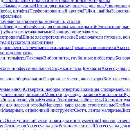
 для напольных покрытий
Реставрационные материалы
ые
Замки дверные
Петли дверные
Фурнитура дверная
Доводчики 
Скобы, штифты
Перфорированный крепеж
Гайки, шайбы
Заклепки
ерсальные
лочные плиты
Багеты, молдинги, уголки
на
Клеи для обоев
Клеи для напольных покрытий
Очистители, рас
Трубки термоусаживаемые
Изолирующие зажимы
лектрощита
Шины электротехнические
Выключатели путевые, ко
атели
Пускатели магнитные
одные ленты
Точечные светильники
Трековые светильники
Аксесс
и под покраску
ли, тельферы
Такелаж
Виброплиты, глубинные вибраторы
Бензор
сосы профессиональные
Стружкоотсосы
Домкраты
Аксессуары д
аяльное оборудование
Сварочные маски, аксессуары
Комплектующ
ечные ключи
Отвертки, наборы отверток
Ножницы слесарные
Кле
учные пилы, ножовки
Молотки, кувалды, киянки
Напильники
Ру
убцы, круглогубцы
Кусачки, болторезы, кабелерезы
Специнструм
ы для нарезки резьбы
Маркеры, карандаши строительные
Клейма
и
Малярный, отделочный инструмент
Скотч, ленты малярные
Дисп
иты
Огнетушители
Сумки, пояса для инструментов
Производствен
я бензорезов
Аксессуары для бетоносмесителей
Аксессуары для 