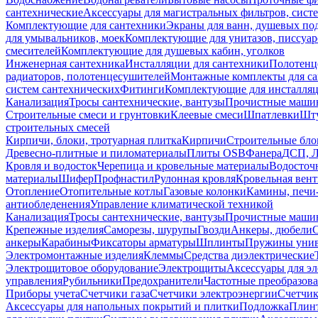
сантехнические
Аксессуары для магистральных фильтров, сист
Комплектующие для сантехники
Экраны для ванн, душевых по
для умывальников, моек
Комплектующие для унитазов, писсуар
смесителей
Комплектующие для душевых кабин, уголков
Инженерная сантехника
Инсталляции для сантехники
Полотенц
радиаторов, полотенцесушителей
Монтажные комплекты для с
систем сантехнических
Фитинги
Комплектующие для инсталля
Канализация
Тросы сантехнические, вантузы
Прочистные маши
Строительные смеси и грунтовки
Клеевые смеси
Шпатлевки
Шту
строительных смесей
Кирпичи, блоки, тротуарная плитка
Кирпичи
Строительные бло
Древесно-плитные и пиломатериалы
Плиты OSB
Фанера
ДСП, 
Кровля и водосток
Черепица и кровельные материалы
Водосточ
материалы
Шифер
Профнастил
Рулонная кровля
Кровельная вен
Отопление
Отопительные котлы
Газовые колонки
Камины, печи
антиобледенения
Управление климатической техникой
Канализация
Тросы сантехнические, вантузы
Прочистные маши
Крепежные изделия
Саморезы, шурупы
Гвозди
Анкеры, дюбели
анкеры
Карабины
Фиксаторы арматуры
Шплинты
Пружины унив
Электромонтажные изделия
Клеммы
Средства диэлектрические
Электрощитовое оборудование
Электрощиты
Аксессуары для э
управления
Рубильники
Предохранители
Частотные преобразов
Приборы учета
Счетчики газа
Счетчики электроэнергии
Счетчи
Аксессуары для напольных покрытий и плитки
Подложка
Плинт