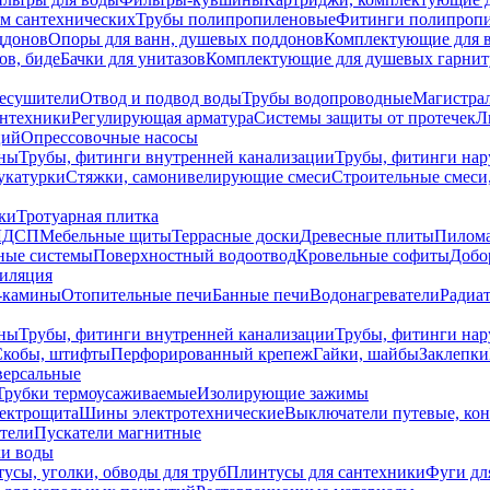
ем сантехнических
Трубы полипропиленовые
Фитинги полипроп
ддонов
Опоры для ванн, душевых поддонов
Комплектующие для 
ов, биде
Бачки для унитазов
Комплектующие для душевых гарнит
есушители
Отвод и подвод воды
Трубы водопроводные
Магистрал
антехники
Регулирующая арматура
Системы защиты от протечек
Л
ций
Опрессовочные насосы
ны
Трубы, фитинги внутренней канализации
Трубы, фитинги на
катурки
Стяжки, самонивелирующие смеси
Строительные смеси,
ки
Тротуарная плитка
ЛДСП
Мебельные щиты
Террасные доски
Древесные плиты
Пилом
ные системы
Поверхностный водоотвод
Кровельные софиты
Добо
тиляция
-камины
Отопительные печи
Банные печи
Водонагреватели
Радиат
ны
Трубы, фитинги внутренней канализации
Трубы, фитинги на
Скобы, штифты
Перфорированный крепеж
Гайки, шайбы
Заклепки
ерсальные
Трубки термоусаживаемые
Изолирующие зажимы
лектрощита
Шины электротехнические
Выключатели путевые, ко
атели
Пускатели магнитные
ки воды
усы, уголки, обводы для труб
Плинтусы для сантехники
Фуги дл