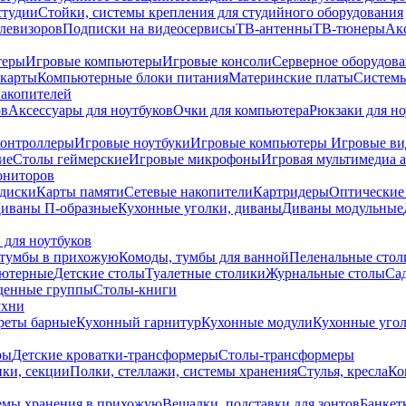
студии
Стойки, системы крепления для студийного оборудования
елевизоров
Подписки на видеосервисы
ТВ-антенны
ТВ-тюнеры
Ак
теры
Игровые компьютеры
Игровые консоли
Серверное оборудов
карты
Компьютерные блоки питания
Материнские платы
Системы
накопителей
ов
Аксессуары для ноутбуков
Очки для компьютера
Рюкзаки для но
контроллеры
Игровые ноутбуки
Игровые компьютеры
Игровые ви
ие
Столы геймерские
Игровые микрофоны
Игровая мультимедиа 
ониторов
диски
Карты памяти
Сетевые накопители
Картридеры
Оптические
иваны П-образные
Кухонные уголки, диваны
Диваны модульные
 для ноутбуков
тумбы в прихожую
Комоды, тумбы для ванной
Пеленальные стол
ьютерные
Детские столы
Туалетные столики
Журнальные столы
Са
денные группы
Столы-книги
ухни
уреты барные
Кухонный гарнитур
Кухонные модули
Кухонные угол
ры
Детские кроватки-трансформеры
Столы-трансформеры
ки, секции
Полки, стеллажи, системы хранения
Стулья, кресла
Ко
емы хранения в прихожую
Вешалки, подставки для зонтов
Банкет