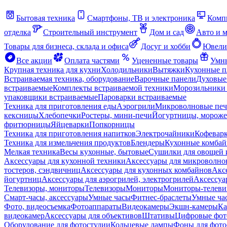
Бытовая техника
Смартфоны, ТВ и электроника
Комп
отделка
Строительный инструмент
Дом и сад
Авто и 
Товары для бизнеса, склада и офиса
Досуг и хобби
Ювели
Все акции
Оплата частями
Уцененные товары
Умны
Крупная техника для кухни
Холодильники
Вытяжки
Кухонные 
Встраиваемая техника, оборудование
Варочные панели
Духовые
встраиваемые
Комплекты встраиваемой техники
Морозильники 
упаковщики встраиваемые
Пароварки встраиваемые
Техника для приготовления еды
Аэрогрили
Микроволновые пе
кексницы
Хлебопечки
Ростеры, мини-печи
Йогуртницы, морож
фритюрницы
Яйцеварки
Попкорницы
Техника для приготовления напитков
Электрочайники
Кофевар
Техника для измельчения продуктов
Блендеры
Кухонные комбай
Мелкая техника
Весы кухонные, бытовые
Сушилки для овощей 
Аксессуары для кухонной техники
Аксессуары для микроволно
тостеров, сэндвичниц
Аксессуары для кухонных комбайнов
Акс
йогуртниц
Аксессуары для аэрогрилей, электрогрилей
Аксессуа
Телевизоры, мониторы
Телевизоры
Мониторы
Мониторы-телеви
Смарт-часы, аксессуары
Умные часы
Фитнес-браслеты
Умные ча
Фото, видеосъемка
Фотоаппараты
Видеокамеры
Экшн-камеры
Ка
видеокамер
Аксессуары для объективов
Штативы
Цифровые фот
Оборудование для фотостудии
Кольцевые лампы
Фоны для фото