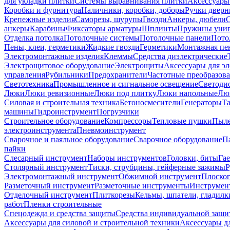
для укладки плитки
Системы выравнивания плитки
Аксессуары
Коробки и фурнитура
Наличники, коробки, доборы
Ручки дверн
Крепежные изделия
Саморезы, шурупы
Гвозди
Анкеры, дюбели
анкеры
Карабины
Фиксаторы арматуры
Шплинты
Пружины унив
Отделка потолка
Потолочные системы
Потолочные панели
Пото
Пены, клеи, герметики
Жидкие гвозди
Герметики
Монтажная пе
Электромонтажные изделия
Клеммы
Средства диэлектрические
Электрощитовое оборудование
Электрощиты
Аксессуары для э
управления
Рубильники
Предохранители
Частотные преобразов
Светотехника
Промышленное и сигнальное освещение
Светоди
Люки
Люки ревизионные
Люки под плитку
Люки напольные
Люк
Силовая и строительная техника
Бетоносмесители
Генераторы
Та
машины
Гидроинструмент
Погрузчики
Строительное оборудование
Компрессоры
Тепловые пушки
Пыле
электроинструмента
Пневмоинструмент
Сварочное и паяльное оборудование
Сварочное оборудование
П
пайки
Слесарный инструмент
Наборы инструментов
Головки, биты
Га
Столярный инструмент
Тиски, струбцины, гейферные зажимы
Р
Электромонтажный инструмент
Обжимной инструмент
Плоског
Разметочный инструмент
Разметочные инструменты
Инструмент
Отделочный инструмент
Плиткорезы
Кельмы, шпатели, гладилк
работ
Пленки строительные
Спецодежда и средства защиты
Средства индивидуальной защ
Аксессуары для силовой и строительной техники
Аксессуары дл