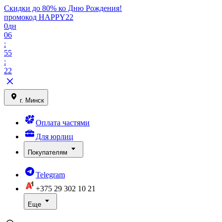
Скидки до 80% ко Дню Рождения!
промокод HAPPY22
0
дн
06
:
55
:
22
г. Минск
Оплата частями
Для юрлиц
Покупателям
Telegram
+375 29
302 10 21
Еще