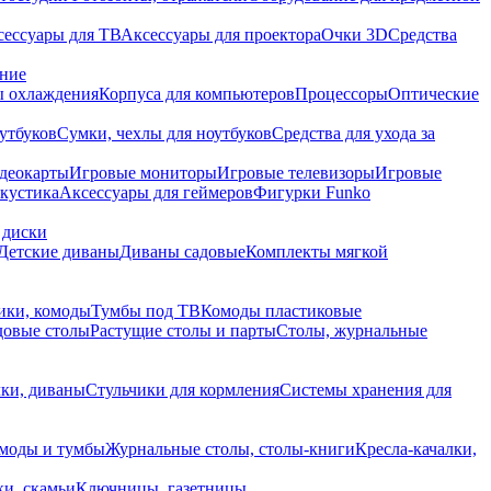
сессуары для ТВ
Аксессуары для проектора
Очки 3D
Средства
ание
 охлаждения
Корпуса для компьютеров
Процессоры
Оптические
утбуков
Сумки, чехлы для ноутбуков
Средства для ухода за
деокарты
Игровые мониторы
Игровые телевизоры
Игровые
акустика
Аксессуары для геймеров
Фигурки Funko
 диски
Детские диваны
Диваны садовые
Комплекты мягкой
ики, комоды
Тумбы под ТВ
Комоды пластиковые
довые столы
Растущие столы и парты
Столы, журнальные
ки, диваны
Стульчики для кормления
Системы хранения для
моды и тумбы
Журнальные столы, столы-книги
Кресла-качалки,
ки, скамьи
Ключницы, газетницы