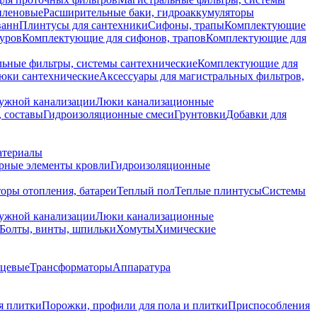
иленовые
Расширительные баки, гидроаккумуляторы
ванн
Плинтусы для сантехники
Сифоны, трапы
Комплектующие
уров
Комплектующие для сифонов, трапов
Комплектующие для
ьные фильтры, системы сантехнические
Комплектующие для
юки сантехнические
Аксессуары для магистральных фильтров,
ружной канализации
Люки канализационные
 составы
Гидроизоляционные смеси
Грунтовки
Добавки для
атериалы
рные элементы кровли
Гидроизоляционные
оры отопления, батареи
Теплый пол
Теплые плинтусы
Системы
ружной канализации
Люки канализационные
Болты, винты, шпильки
Хомуты
Химические
нцевые
Трансформаторы
Аппаратура
я плитки
Порожки, профили для пола и плитки
Приспособления