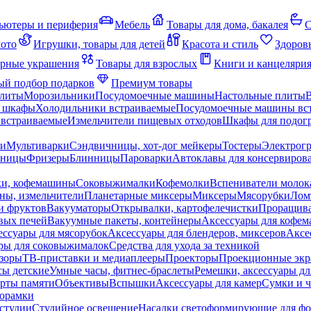
ьютеры и периферия
Мебель
Товары для дома, бакалея
С
мото
Игрушки, товары для детей
Красота и стиль
Здоров
рные украшения
Товары для взрослых
Книги и канцеляри
й подбор подарков
Премиум товары
плиты
Морозильники
Посудомоечные машины
Настольные плиты
 шкафы
Холодильники встраиваемые
Посудомоечные машины вс
встраиваемые
Измельчители пищевых отходов
Шкафы для подогр
чи
Мультиварки
Сэндвичницы, хот-дог мейкеры
Тостеры
Электрог
еницы
Фризеры
Блинницы
Пароварки
Автоклавы для консервиров
ки, кофемашины
Соковыжималки
Кофемолки
Вспениватели молок
ны, измельчители
Планетарные миксеры
Миксеры
Мясорубки
Лом
и фруктов
Вакууматоры
Открывалки, картофелечистки
Проращива
вых печей
Вакуумные пакеты, контейнеры
Аксессуары для кофе
ессуары для мясорубок
Аксессуары для блендеров, миксеров
Аксе
ры для соковыжималок
Средства для ухода за техникой
зоры
ТВ-приставки и медиаплееры
Проекторы
Проекционные эк
сы детские
Умные часы, фитнес-браслеты
Ремешки, аксессуары дл
рты памяти
Объективы
Вспышки
Аксессуары для камер
Сумки и ч
орамки
студии
Студийное освещение
Насадки светоформирующие для фо