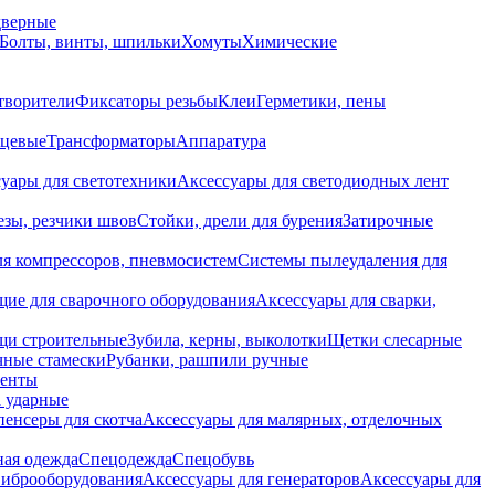
дверные
Болты, винты, шпильки
Хомуты
Химические
творители
Фиксаторы резьбы
Клеи
Герметики, пены
нцевые
Трансформаторы
Аппаратура
уары для светотехники
Аксессуары для светодиодных лент
езы, резчики швов
Стойки, дрели для бурения
Затирочные
ля компрессоров, пневмосистем
Системы пылеудаления для
ие для сварочного оборудования
Аксессуары для сварки,
щи строительные
Зубила, керны, выколотки
Щетки слесарные
чные стамески
Рубанки, рашпили ручные
енты
 ударные
енсеры для скотча
Аксессуары для малярных, отделочных
ная одежда
Спецодежда
Спецобувь
виброоборудования
Аксессуары для генераторов
Аксессуары для