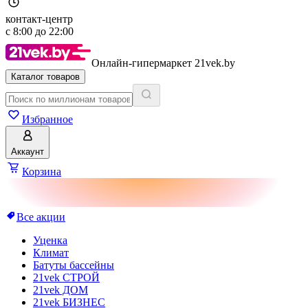
контакт-центр
с
8:00
до
22:00
Онлайн-гипермаркет 21vek.by
Каталог товаров
Избранное
Аккаунт
Корзина
Все акции
Уценка
Климат
Батуты бассейны
21vek СТРОЙ
21vek ДОМ
21vek БИЗНЕС