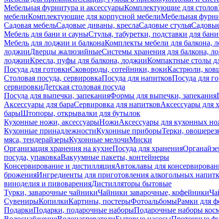
Мебельная фурнитура и аксессуары
Комплектующие для столов
мебели
Комплектующие для корпусной мебели
Мебельная фурн
Садовая мебель
Садовые диваны, кресла
Садовые стулья
Садовые
Мебель для бани и сауны
Стулья, табуретки, подставки для бани
Мебель для лоджии и балкона
Комплекты мебели для балкона, 
лоджии
Дверцы жалюзийные
Системы хранения для балкона, л
лоджии
Кресла, пуфы для балкона, лоджии
Компактные столы дл
Посуда для готовки
Сковороды, сотейники, воки
Кастрюли, ков
Столовая посуда, сервировка
Посуда для напитков
Посуда для г
сервировки
Детская столовая посуда
Посуда для выпечки, запекания
Формы для выпечки, запекания
Аксессуары для бара
Сервировка для напитков
Аксессуары для 
бары
Штопоры, открывалки для бутылок
Кухонные ножи, аксессуары
Ножи
Аксессуары для кухонных н
Кухонные принадлежности
Кухонные приборы
Терки, овощерез
мяса, тендерайзеры
Кухонные мелочи
Миски
Организация хранения на кухне
Посуда для хранения
Органайзе
посуда, упаковка
Вакуумные пакеты, контейнеры
Консервирование и дистилляция
Автоклавы для консервирован
брожения
Ингредиенты для приготовления алкогольных напит
виноделия и пивоварения
Дистилляторы бытовые
Турки, заварочные чайники
Чайники заварочные, кофейники
Ча
Сувениры
Копилки
Картины, постеры
Фотоальбомы
Рамки для ф
Подарки
Подарки, подарочные наборы
Подарочные наборы косм
Водоснабжение
Водонагреватели
Бытовые насосы
Проточные фи