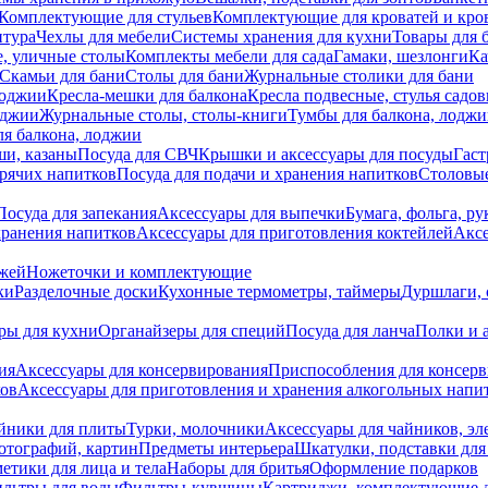
Комплектующие для стульев
Комплектующие для кроватей и кро
итура
Чехлы для мебели
Системы хранения для кухни
Товары для 
, уличные столы
Комплекты мебели для сада
Гамаки, шезлонги
Ка
Скамьи для бани
Столы для бани
Журнальные столики для бани
лоджии
Кресла-мешки для балкона
Кресла подвесные, стулья садо
оджии
Журнальные столы, столы-книги
Тумбы для балкона, лодж
я балкона, лоджии
ши, казаны
Посуда для СВЧ
Крышки и аксессуары для посуды
Гаст
орячих напитков
Посуда для подачи и хранения напитков
Столовы
Посуда для запекания
Аксессуары для выпечки
Бумага, фольга, р
хранения напитков
Аксессуары для приготовления коктейлей
Аксе
ожей
Ножеточки и комплектующие
ки
Разделочные доски
Кухонные термометры, таймеры
Дуршлаги, 
ры для кухни
Органайзеры для специй
Посуда для ланча
Полки и 
ия
Аксессуары для консервирования
Приспособления для консер
ков
Аксессуары для приготовления и хранения алкогольных напи
йники для плиты
Турки, молочники
Аксессуары для чайников, э
отографий, картин
Предметы интерьера
Шкатулки, подставки дл
етики для лица и тела
Наборы для бритья
Оформление подарков
льтры для воды
Фильтры-кувшины
Картриджи, комплектующие д