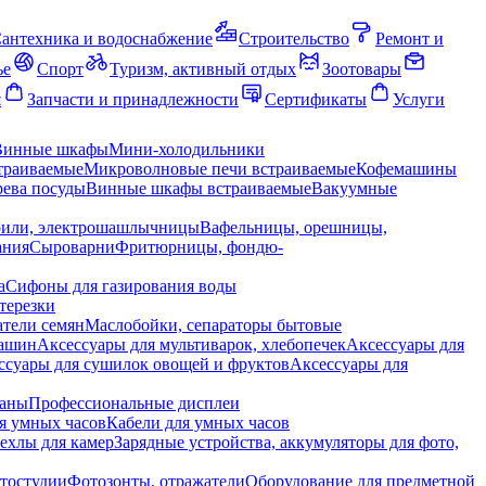
антехника и водоснабжение
Строительство
Ремонт и
ье
Спорт
Туризм, активный отдых
Зоотовары
я
Запчасти и принадлежности
Сертификаты
Услуги
Винные шкафы
Мини-холодильники
траиваемые
Микроволновые печи встраиваемые
Кофемашины
ева посуды
Винные шкафы встраиваемые
Вакуумные
рили, электрошашлычницы
Вафельницы, орешницы,
ания
Сыроварни
Фритюрницы, фондю-
а
Сифоны для газирования воды
терезки
тели семян
Маслобойки, сепараторы бытовые
машин
Аксессуары для мультиварок, хлебопечек
Аксессуары для
ссуары для сушилок овощей и фруктов
Аксессуары для
раны
Профессиональные дисплеи
я умных часов
Кабели для умных часов
ехлы для камер
Зарядные устройства, аккумуляторы для фото,
тостудии
Фотозонты, отражатели
Оборудование для предметной