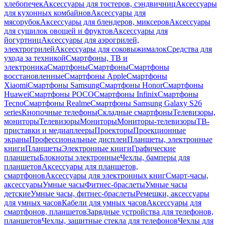
хлебопечек
Аксессуары для тостеров, сэндвичниц
Аксессуары
для кухонных комбайнов
Аксессуары для
мясорубок
Аксессуары для блендеров, миксеров
Аксессуары
для сушилок овощей и фруктов
Аксессуары для
йогуртниц
Аксессуары для аэрогрилей,
электрогрилей
Аксессуары для соковыжималок
Средства для
ухода за техникой
Смартфоны, ТВ и
электроника
Смартфоны
Смартфоны
Смартфоны
восстановленные
Смартфоны Apple
Смартфоны
Xiaomi
Смартфоны Samsung
Смартфоны Honor
Смартфоны
Huawei
Смартфоны POCO
Смартфоны Infinix
Смартфоны
Tecno
Смартфоны Realme
Смартфоны Samsung Galaxy S26
series
Кнопочные телефоны
Складные смартфоны
Телевизоры,
мониторы
Телевизоры
Мониторы
Мониторы-телевизоры
ТВ-
приставки и медиаплееры
Проекторы
Проекционные
экраны
Профессиональные дисплеи
Планшеты, электронные
книги
Планшеты
Электронные книги
Графические
планшеты
Блокноты электронные
Чехлы, бамперы для
планшетов
Аксессуары для планшетов,
смартфонов
Аксессуары для электронных книг
Смарт-часы,
аксессуары
Умные часы
Фитнес-браслеты
Умные часы
детские
Умные часы, фитнес-браслеты
Ремешки, аксессуары
для умных часов
Кабели для умных часов
Аксессуары для
смартфонов, планшетов
Зарядные устройства для телефонов,
планшетов
Чехлы, защитные стекла для телефонов
Чехлы для