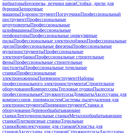
вибраторы
Бензорезы, резчики швов
Стойки, дрели для
бурения
Затирочные
машины
Гидроинструмент
Погрузчики
Профессиональный
инструмент
Профессиональные
шуруповерты
Профессиональные
шлифмашины
Профессиональные
перфораторы
Профессиональные циркулярные
пилы
Профессиональные электролобзики
Профессиональные
дрели
Профессиональные фрезеры
Профессиональные
мультиинструменты
Профессиональные
электрорубанки
Профессиональные строительные
фены
Профессиональные строительные
пистолеты
Профессиональные точильные
станки
Профессиональные
электроножницы
Пневмоинструмент
Наборы
профессионального электроинструмента
Строительное
оборудование
Компрессоры
Тепловые пушки
Пылесосы
профессиональные
Стружкоотсосы
Домкраты
Аксессуары для
компрессоров, пневмосистем
Системы пылеудаления для
электроинструмента
Пневмоинструмент
Станки и
оборудование
Деревообрабатывающие
станки
Ленточнопильные станки
Металлообрабатывающие
станки
Плиткорезные станки
Точильные
станки
Комплектующие для станков
Оснастка для
станков
Аксессуары для станков
Стружкоотсосы
Аксессуары