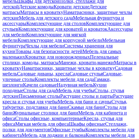
мебель
Шкафы для детской
Полки, стеллажи для
детской
Детские комоды
Кровати детские
Детские
матрасы
Матрасы в кроватку
Наматрасники, защитные чехлы
детские
Мебель для детского сада
Мебельная фурнитура и
аксессуары
Комплектующие для столов
Комплектующие для
стульев
Комплектующие для кроватей и кроваток
Аксессуары
для мебели
Комплектующие для мягкой
мебели
Комплектующие для корпусной мебели
Мебельная
фурнитура
Чехлы для мебели
Системы хранения для
кухни
Товары для безопасности детей
Мебель для самых
маленьких
Кроватки для новорожденных
Пеленальные
столики, комоды, матрасы
Манежи, кровати-манежи
Матрасы в
кроватку
Наматрасники, защитные чехлы в кроватку
Садовая
мебель
Садовые диваны, кресла
Садовые стулья
Садовые,
уличные столы
Комплекты мебели для сада
Гамаки,
шезлонги
Качели садовые
Надувная мебель
Кухни
походные
Столы для сада
Мебель для учебы
Столы, стулья
детские
Письменные столы
Растущие столы и парты
Растущие
кресла и стулья для учебы
Мебель для бани и сауны
Стулья,
табуретки, подставки для бани
Скамьи для бани
Столы для
бани
Журнальные столики для бани
Мебель для кабинета и
офиса
Столы офисные, компьютерные
Кресла, стулья для
офиса
Мягкая мебель для офиса
Шкафы офисные
Стеллажи,
полки для документов
Офисные тумбы
Комплекты мебели для
кабинета
Мебель для лоджии и балкона
Комплекты мебели для