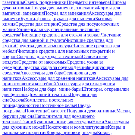
газетницы
Свечи, подсвечники
Предметы интерьера
Ширмы
декоративные
Посуда для выпечки, запекания
Формы для
выпечки, запекания
Посуда для запекания
Аксессуары для
выпечки
Бумага, фольга, рукава для выпечки
Бытовая
химия
Средства для стирки
Средства для посудомоечных
машин
Универсальные, специальные чистящие
средства
Чистящие средства для стекол и зеркал
Чистящие
средства для ванной и туалета
Чистящие средства для
кухни
Средства для мытья посуды
Чистящие средства для
мебели
Чистящие средства для напольных покрытий и
ковров
Средства для ухода за техникой
Освежители
воздуха
Средства от насекомых
Средства ухода за
одеждой
Средства ухода за обувью
Дезинфицирующие
средства
Аксессуары для бара
Сервировка для
напитков
Аксессуары для хранения напитков
Аксессуары для
приготовления коктейлей
Аксессуары для охлаждения
напитков
Наборы для бара, мини-бары
Штопоры, открывалки
для бутылок
Домашний текстиль
Подушки для
сна
Одеяла
Комплекты постельных
принадлежностей
Постельное белье
Пледы,
покрывала
Полотенца
Скатерти
Подушки декоративные
Маски,
беруши для сна
Наполнители для домашнего
текстиля
Ткани
Кухонные ножи, аксессуары
Ножи
Аксессуары
для кухонных ножей
Ножеточки и комплектующие
Ковры и
напольные покрытия
Ковры, циновки, шкуры
Ковры,