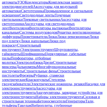
автоматы
УЗО
Конденсаторы
Комплексная защита
электродвигателей
Аксессуары для модульной
автоматики
Светотехника
Промышленное и сигнальное
освещение
Светодиодные ленты
Точечные
светильники
Трековые светильники
Аксессуары для
светотехники
Аксессуары для светодиодных
лент
Вентиляция
Вентиляторы вытяжные
Вентиляторы
канальные
Системы воздуховодов
Решетки вентиляционные,
диффузоры
Проветриватели
Люки
Люки ревизионные
Люки
под плитку
Люки напольные
Люки под
покраску
Строительный
инструмент
Электроинструмент
Шуруповерты,
гайковерты
Шлифмашины
Циркулярные, сабельные
пилы
Перфораторы, отбойные
молотки
Электролобзики
Дрели
Строительные
миксеры
Дальномеры
Многофункциональные
инструменты
Строительные фены
Строительные
пистолеты
Фрезеры
Рубанки, стамески
электрические
Краскопульты
Степлеры,
гвоздезабиватели
Электрические ножницы, резаки
Насадки для
электроинструмента
Аксессуары для
электроинструмента
Аккумуляторы, зарядные устройства для
электроинструмента
Наборы электроинструмента
Силовая и
строительная техника
Бетоносмесители
Генераторы
Тали,
тельферы
Такелаж
Виброплиты, глубинные