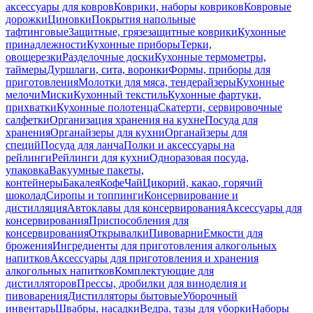
аксессуары для ковров
Коврики, наборы ковриков
Ковровые
дорожки
Циновки
Покрытия напольные
тафтинговые
Защитные, грязезащитные коврики
Кухонные
принадлежности
Кухонные приборы
Терки,
овощерезки
Разделочные доски
Кухонные термометры,
таймеры
Дуршлаги, сита, воронки
Формы, приборы для
приготовления
Молотки для мяса, тендерайзеры
Кухонные
мелочи
Миски
Кухонный текстиль
Кухонные фартуки,
прихватки
Кухонные полотенца
Скатерти, сервировочные
салфетки
Организация хранения на кухне
Посуда для
хранения
Органайзеры для кухни
Органайзеры для
специй
Посуда для ланча
Полки и аксессуары на
рейлинги
Рейлинги для кухни
Одноразовая посуда,
упаковка
Вакуумные пакеты,
контейнеры
Бакалея
Кофе
Чай
Цикорий, какао, горячий
шоколад
Сиропы и топпинги
Консервирование и
дистилляция
Автоклавы для консервирования
Аксессуары для
консервирования
Приспособления для
консервирования
Открывалки
Пивоварни
Емкости для
брожения
Ингредиенты для приготовления алкогольных
напитков
Аксессуары для приготовления и хранения
алкогольных напитков
Комплектующие для
дистилляторов
Прессы, дробилки для виноделия и
пивоварения
Дистилляторы бытовые
Уборочный
инвентарь
Швабры, насадки
Ведра, тазы для уборки
Наборы