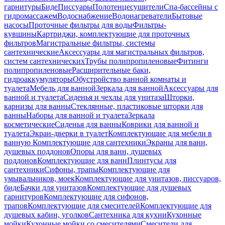
гарнитуры
Биде
Писсуары
Полотенцесушители
Спа-бассейны с
гидромассажем
Водоснабжение
Водонагреватели
Бытовые
насосы
Проточные фильтры для воды
Фильтры-
кувшины
Картриджи, комплектующие для проточных
фильтров
Магистральные фильтры, системы
сантехнические
Аксессуары для магистральных фильтров,
систем сантехнических
Трубы полипропиленовые
Фитинги
полипропиленовые
Расширительные баки,
гидроаккумуляторы
Обустройство ванной комнаты и
туалета
Мебель для ванной
Зеркала для ванной
Аксессуары для
ванной и туалета
Сиденья и чехлы для унитаза
Шторки,
карнизы для ванны
Стеклянные, пластиковые шторки для
ванны
Наборы для ванной и туалета
Зеркала
косметические
Сиденья для ванны
Коврики для ванной и
туалета
Экран-дверки в туалет
Комплектующие для мебели в
ванную
Комплектующие для сантехники
Экраны для ванн,
душевых поддонов
Опоры для ванн, душевых
поддонов
Комплектующие для ванн
Плинтусы для
сантехники
Сифоны, трапы
Комплектующие для
умывальников, моек
Комплектующие для унитазов, писсуаров,
биде
Бачки для унитазов
Комплектующие для душевых
гарнитуров
Комплектующие для сифонов,
трапов
Комплектующие для смесителей
Комплектующие для
душевых кабин, уголков
Сантехника для кухни
Кухонные
мойки
Кухонные мойки со смесителями
Смесители для