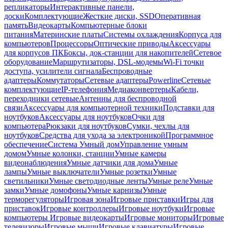
репликаторы
Интерактивные панели,
доски
Комплектующие
Жесткие диски, SSD
Оперативная
память
Видеокарты
Компьютерные блоки
питания
Материнские платы
Системы охлаждения
Корпуса для
компьютеров
Процессоры
Оптические приводы
Аксессуары
для корпусов ПК
Боксы, док-станции для накопителей
Сетевое
оборудование
Маршрутизаторы, DSL-модемы
Wi-Fi точки
доступа, усилители сигнала
Беспроводные
адаптеры
Коммутаторы
Сетевые адаптеры
Powerline
Сетевые
комплектующие
IP-телефония
Медиаконвертеры
Кабели,
переходники сетевые
Антенны для беспроводной
связи
Аксессуары для компьютерной техники
Подставки для
ноутбуков
Аксессуары для ноутбуков
Очки для
компьютера
Рюкзаки для ноутбуков
Сумки, чехлы для
ноутбуков
Средства для ухода за электроникой
Программное
обеспечение
Система Умный дом
Управление умным
домом
Умные колонки, станции
Умные камеры
видеонаблюдения
Умные датчики для дома
Умные
лампы
Умные выключатели
Умные розетки
Умные
светильники
Умные светодиодные ленты
Умные реле
Умные
замки
Умные домофоны
Умные карнизы
Умные
терморегуляторы
Игровая зона
Игровые приставки
Игры для
приставок
Игровые контроллеры
Игровые ноутбуки
Игровые
компьютеры
Игровые видеокарты
Игровые мониторы
Игровые
телевизоры
Игровые мыши
Игровые клавиатуры
Игровые