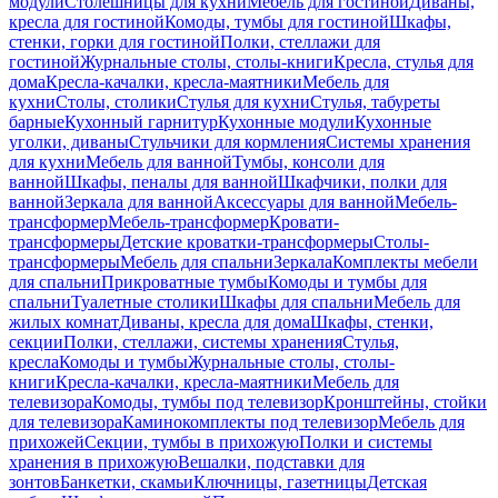
модули
Столешницы для кухни
Мебель для гостиной
Диваны,
кресла для гостиной
Комоды, тумбы для гостиной
Шкафы,
стенки, горки для гостиной
Полки, стеллажи для
гостиной
Журнальные столы, столы-книги
Кресла, стулья для
дома
Кресла-качалки, кресла-маятники
Мебель для
кухни
Столы, столики
Стулья для кухни
Стулья, табуреты
барные
Кухонный гарнитур
Кухонные модули
Кухонные
уголки, диваны
Стульчики для кормления
Системы хранения
для кухни
Мебель для ванной
Тумбы, консоли для
ванной
Шкафы, пеналы для ванной
Шкафчики, полки для
ванной
Зеркала для ванной
Аксессуары для ванной
Мебель-
трансформер
Мебель-трансформер
Кровати-
трансформеры
Детские кроватки-трансформеры
Столы-
трансформеры
Мебель для спальни
Зеркала
Комплекты мебели
для спальни
Прикроватные тумбы
Комоды и тумбы для
спальни
Туалетные столики
Шкафы для спальни
Мебель для
жилых комнат
Диваны, кресла для дома
Шкафы, стенки,
секции
Полки, стеллажи, системы хранения
Стулья,
кресла
Комоды и тумбы
Журнальные столы, столы-
книги
Кресла-качалки, кресла-маятники
Мебель для
телевизора
Комоды, тумбы под телевизор
Кронштейны, стойки
для телевизора
Каминокомплекты под телевизор
Мебель для
прихожей
Секции, тумбы в прихожую
Полки и системы
хранения в прихожую
Вешалки, подставки для
зонтов
Банкетки, скамьи
Ключницы, газетницы
Детская