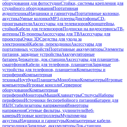
оборудования для фотостудии
Стойки, системы крепления для
студийного оборудования
Портативная
аудиотехника
Наушники и гарнитуры
Портативные колонки,
акустика
Умные колонки
MP3-плееры
Диктофоны
CD-
проигрыватели
Аксессуары для телевизоров
Кронштейны,
стойки
Кабели для телевизоров
Подписки на видеосервисы
ТВ-
антенны
ТВ-тюнеры
Аксессуары для ТВ
Аксессуары для
проектора
Очки 3D
Средства для ухода за
электроникой
Кабели, переходники
Аксессуары для
портативных устройств
Портативные аккумуляторы
Элементы
питания, зарядные устройства
Аккумуляторные
батареи
Держатели, док-станции
Аксессуары для планшетов,
смартфонов
Кабели для телефонов, планшетов
Зарядные
устройства для телефонов, планшетов
Компьютеры и
периферия
Компьютерная
техника
Ноутбуки
Планшеты
Моноблоки
Компьютеры
Игровые
компьютеры
Игровые консоли
Серверное
оборудование
Компьютерная
периферия
Мониторы
Мыши
Клавиатуры
Стилусы
Наборы
периферии
Источники бесперебойного питания
Батареи для
ИБП
Стабилизаторы напряжения
Инверторы
напряжения
Сетевые фильтры, удлинители
Веб-
камеры
Игровые контроллеры
Мультимедиа
акустика
Наушники и гарнитуры
Компьютерные кабели,
переходники
Зарядные, аккумуляторы
Док-станции,