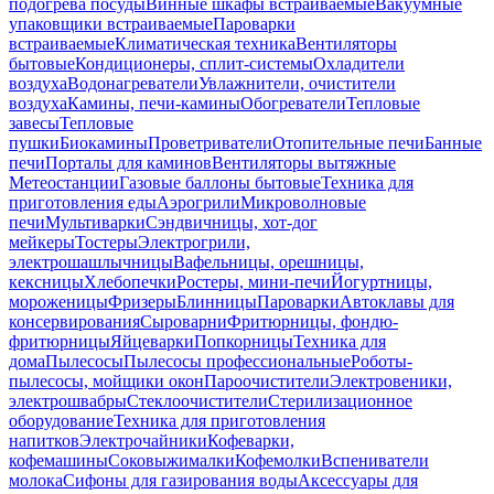
подогрева посуды
Винные шкафы встраиваемые
Вакуумные
упаковщики встраиваемые
Пароварки
встраиваемые
Климатическая техника
Вентиляторы
бытовые
Кондиционеры, сплит-системы
Охладители
воздуха
Водонагреватели
Увлажнители, очистители
воздуха
Камины, печи-камины
Обогреватели
Тепловые
завесы
Тепловые
пушки
Биокамины
Проветриватели
Отопительные печи
Банные
печи
Порталы для каминов
Вентиляторы вытяжные
Метеостанции
Газовые баллоны бытовые
Техника для
приготовления еды
Аэрогрили
Микроволновые
печи
Мультиварки
Сэндвичницы, хот-дог
мейкеры
Тостеры
Электрогрили,
электрошашлычницы
Вафельницы, орешницы,
кексницы
Хлебопечки
Ростеры, мини-печи
Йогуртницы,
мороженицы
Фризеры
Блинницы
Пароварки
Автоклавы для
консервирования
Сыроварни
Фритюрницы, фондю-
фритюрницы
Яйцеварки
Попкорницы
Техника для
дома
Пылесосы
Пылесосы профессиональные
Роботы-
пылесосы, мойщики окон
Пароочистители
Электровеники,
электрошвабры
Стеклоочистители
Стерилизационное
оборудование
Техника для приготовления
напитков
Электрочайники
Кофеварки,
кофемашины
Соковыжималки
Кофемолки
Вспениватели
молока
Сифоны для газирования воды
Аксессуары для