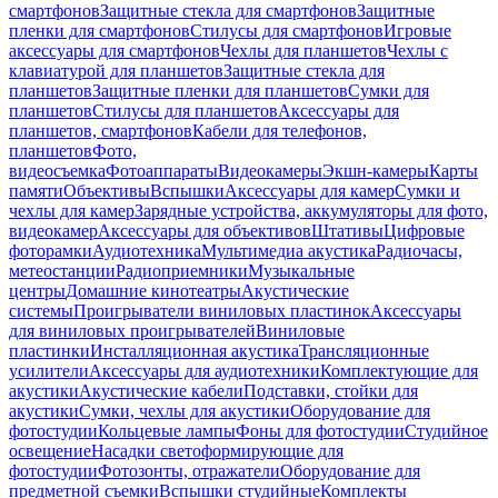
смартфонов
Защитные стекла для смартфонов
Защитные
пленки для смартфонов
Стилусы для смартфонов
Игровые
аксессуары для смартфонов
Чехлы для планшетов
Чехлы с
клавиатурой для планшетов
Защитные стекла для
планшетов
Защитные пленки для планшетов
Сумки для
планшетов
Стилусы для планшетов
Аксессуары для
планшетов, смартфонов
Кабели для телефонов,
планшетов
Фото,
видеосъемка
Фотоаппараты
Видеокамеры
Экшн-камеры
Карты
памяти
Объективы
Вспышки
Аксессуары для камер
Сумки и
чехлы для камер
Зарядные устройства, аккумуляторы для фото,
видеокамер
Аксессуары для объективов
Штативы
Цифровые
фоторамки
Аудиотехника
Мультимедиа акустика
Радиочасы,
метеостанции
Радиоприемники
Музыкальные
центры
Домашние кинотеатры
Акустические
системы
Проигрыватели виниловых пластинок
Аксессуары
для виниловых проигрывателей
Виниловые
пластинки
Инсталляционная акустика
Трансляционные
усилители
Аксессуары для аудиотехники
Комплектующие для
акустики
Акустические кабели
Подставки, стойки для
акустики
Сумки, чехлы для акустики
Оборудование для
фотостудии
Кольцевые лампы
Фоны для фотостудии
Студийное
освещение
Насадки светоформирующие для
фотостудии
Фотозонты, отражатели
Оборудование для
предметной съемки
Вспышки студийные
Комплекты