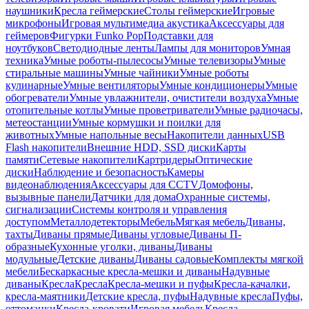
наушники
Кресла геймерские
Столы геймерские
Игровые
микрофоны
Игровая мультимедиа акустика
Аксессуары для
геймеров
Фигурки Funko Pop
Подставки для
ноутбуков
Светодиодные ленты
Лампы для мониторов
Умная
техника
Умные роботы-пылесосы
Умные телевизоры
Умные
стиральные машины
Умные чайники
Умные роботы
кулинарные
Умные вентиляторы
Умные кондиционеры
Умные
обогреватели
Умные увлажнители, очистители воздуха
Умные
отопительные котлы
Умные проветриватели
Умные радиочасы,
метеостанции
Умные кормушки и поилки для
животных
Умные напольные весы
Накопители данных
USB
Flash накопители
Внешние HDD, SSD диски
Карты
памяти
Сетевые накопители
Картридеры
Оптические
диски
Наблюдение и безопасность
Камеры
видеонаблюдения
Аксессуары для CCTV
Домофоны,
вызывные панели
Датчики для дома
Охранные системы,
сигнализации
Системы контроля и управления
доступом
Металлодетекторы
Мебель
Мягкая мебель
Диваны,
тахты
Диваны прямые
Диваны угловые
Диваны П-
образные
Кухонные уголки, диваны
Диваны
модульные
Детские диваны
Диваны садовые
Комплекты мягкой
мебели
Бескаркасные кресла-мешки и диваны
Надувные
диваны
Кресла
Кресла
Кресла-мешки и пуфы
Кресла-качалки,
кресла-маятники
Детские кресла, пуфы
Надувные кресла
Пуфы,
оттоманки
Кресла-кровати
Игровая мебель
Кресла