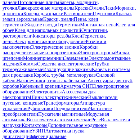
панели
Потолочные плиты
Багеты, молдинги,
уголки
Лакокрасочные материалы
Краски
Эмали
Лаки
Морилки,
пропитки
Колеры для краски
Растворители
Грунтовки
Краски,
эмали аэрозольные
Краски, эмали
Пены, клеи,
герметики
Жидкие гвозди
Герметики
Монтажная пена
Клеи для
обоев
Клеи для напольных покрытий
Очистители,
растворители
Фиксаторы резьбы
Клеи
Герметики,
пены
Электромонтажное оборудование
Розетки и
выключатели
Электрические звонки
Коробки
распределительные и подрозетники
Электропатроны
Вилки,
штепсели
Молниеприемники
Заземление
Электромонтажные
изделия
Клеммы
Средства диэлектрические
Трубки
термоусаживаемые
Изолирующие зажимы
Кабель и системы
для прокладки
Короба, трубы, металлорукав
Силовой
кабель
Наконечники, гильзы кабельные
Аксессуары для труб,
коробов
Кабельный крепеж
Арматура СИП
Электрощитовое
оборудование
Электрощиты
Аксессуары для
электрощита
Шины электротехнические
Выключатели
путевые, концевые
Трансформаторы
Аппаратура
управления
Рубильники
Предохранители
Частотные
преобразователи
Пускатели магнитные
Модульная
автоматика
Выключатели автоматические
Реле
Выключатели
нагрузки
Контакторы
Дополнительное модульное
оборудование
УЗИП
Автоматика пуска
двигателя
Дифференциальные