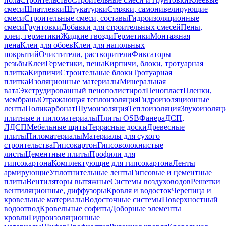
смеси
Шпатлевки
Штукатурки
Стяжки, самонивелирующие
смеси
Строительные смеси, составы
Гидроизоляционные
смеси
Грунтовки
Добавки для строительных смесей
Пены,
клеи, герметики
Жидкие гвозди
Герметики
Монтажная
пена
Клеи для обоев
Клеи для напольных
покрытий
Очистители, растворители
Фиксаторы
резьбы
Клеи
Герметики, пены
Кирпичи, блоки, тротуарная
плитка
Кирпичи
Строительные блоки
Тротуарная
плитка
Изоляционные материалы
Минеральная
вата
Экструдированный пенополистирол
Пенопласт
Пленки,
мембраны
Отражающая теплоизоляция
Гидроизоляционные
ленты
Поликарбонат
Шумоизоляция
Теплоизоляция
Звукоизоляц
плитные и пиломатериалы
Плиты OSB
Фанера
ДСП,
ЛДСП
Мебельные щиты
Террасные доски
Древесные
плиты
Пиломатериалы
Материалы для сухого
строительства
Гипсокартон
Гипсоволокнистые
листы
Цементные плиты
Профили для
гипсокартона
Комплектующие для гипсокартона
Ленты
армирующие
Уплотнительные ленты
Гипсовые и цементные
плиты
Вентиляторы вытяжные
Системы воздуховодов
Решетки
вентиляционные, диффузоры
Кровля и водосток
Черепица и
кровельные материалы
Водосточные системы
Поверхностный
водоотвод
Кровельные софиты
Доборные элементы
кровли
Гидроизоляционные