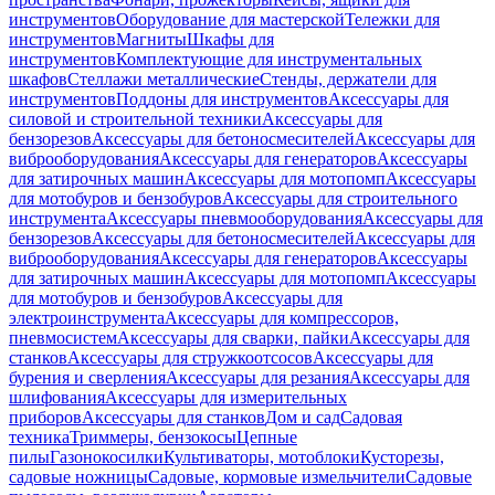
инструментов
Оборудование для мастерской
Тележки для
инструментов
Магниты
Шкафы для
инструментов
Комплектующие для инструментальных
шкафов
Стеллажи металлические
Стенды, держатели для
инструментов
Поддоны для инструментов
Аксессуары для
силовой и строительной техники
Аксессуары для
бензорезов
Аксессуары для бетоносмесителей
Аксессуары для
виброоборудования
Аксессуары для генераторов
Аксессуары
для затирочных машин
Аксессуары для мотопомп
Аксессуары
для мотобуров и бензобуров
Аксессуары для строительного
инструмента
Аксессуары пневмооборудования
Аксессуары для
бензорезов
Аксессуары для бетоносмесителей
Аксессуары для
виброоборудования
Аксессуары для генераторов
Аксессуары
для затирочных машин
Аксессуары для мотопомп
Аксессуары
для мотобуров и бензобуров
Аксессуары для
электроинструмента
Аксессуары для компрессоров,
пневмосистем
Аксессуары для сварки, пайки
Аксессуары для
станков
Аксессуары для стружкоотсосов
Аксессуары для
бурения и сверления
Аксессуары для резания
Аксессуары для
шлифования
Аксессуары для измерительных
приборов
Аксессуары для станков
Дом и сад
Садовая
техника
Триммеры, бензокосы
Цепные
пилы
Газонокосилки
Культиваторы, мотоблоки
Кусторезы,
садовые ножницы
Садовые, кормовые измельчители
Садовые