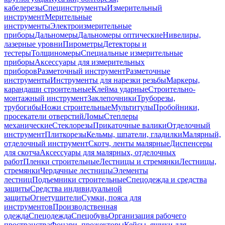
кабелерезы
Специнструменты
Измерительный
инструмент
Мерительные
инструменты
Электроизмерительные
приборы
Дальномеры
Дальномеры оптические
Нивелиры,
лазерные уровни
Пирометры
Детекторы и
тестеры
Толщиномеры
Специальные измерительные
приборы
Аксессуары для измерительных
приборов
Разметочный инструмент
Разметочные
инструменты
Инструменты для нарезки резьбы
Маркеры,
карандаши строительные
Клейма ударные
Строительно-
монтажный инструмент
Заклепочники
Труборезы,
трубогибы
Ножи строительные
Мультитулы
Пробойники,
просекатели отверстий
Ломы
Степлеры
механические
Стеклорезы
Прикаточные валики
Отделочный
инструмент
Плиткорезы
Кельмы, шпатели, гладилки
Малярный,
отделочный инструмент
Скотч, ленты малярные
Диспенсеры
для скотча
Аксессуары для малярных, отделочных
работ
Пленки строительные
Лестницы и стремянки
Лестницы,
стремянки
Чердачные лестницы
Элементы
лестниц
Подъемники строительные
Спецодежда и средства
защиты
Средства индивидуальной
защиты
Огнетушители
Сумки, пояса для
инструментов
Производственная
одежда
Спецодежда
Спецобувь
Организация рабочего
пространства
Фонари, прожекторы
Кейсы, ящики для