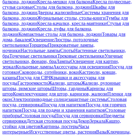
балкона, лоджии
Кресла-мешки для балкона
Кресла подвесные,
стулья садовые
Столы для балкона, лоджии
Шкафы для
балкона, лоджии
Дверцы жалюзийные
Системы хранения для
балкона, лоджии
Журнальные столы, столы-книги
Тумбы для
балкона, лоджии
Кресла-качалки, кресла-маятники
Стулья для
балкона, лоджии
Кресла, пуфы для балкона,
лоджии
Компактные столы для балкона, лоджии
Товары для
дома, бакалея
Освещение
Люстры, потолочные
светильники
Торшеры
Прикроватные лампы,
ночники
Настольные лампы
Споты
Настенные светильники,
бра
Точечные светильники
Трековые светильники
Уличные
светильники, фонари, бра
Лампы
Освещение для картин,
зеркал
Кольцевые лампы
Аксессуары для освещения
Посуда для
готовки
Сковороды, сотейники, воки
Кастрюли, ковши,
казаны
Посуда для СВЧ
Крышки и аксессуары для
посуды
Гастроемкости
Жалюзи, шторы
Жалюзи, рулонные
шторы, римские шторы
Шторы, гардины
Карнизы для
штор
Комплектующие для штор, карнизов, жалюзи
Пленки для
окон
Электроприводные солнцезащитные системы
Столовая
посуда, сервировка
Посуда для напитков
Посуда для горячих
напитков
Посуда для подачи и хранения напитков
Столовые
приборы
Столовая посуда
Посуда для сервировки
Предметы
сервировки
Детская столовая посуда
Декор
Зеркала
Кашпо,
стойки для цветов
Картины, постеры
Часы
интерьерные
Искусственные цветы, растения
Вазы
Ключницы,