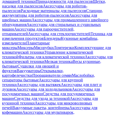
домашней техники
Принадлежности для пылесосов
Щетки,
насадки для пылесосов
Аксессуары для роботов-
пылесосов
Расходные материалы для пылесосов
Станции,
аккумуляторы для роботов-пылесосов
Аксессуары для
швейных машин
Аксессуары для промышленного швейного
оборудования
Аксессуары для стиральных и сушильных
машин
Аксессуары для пароочистителей,
отпаривателей
Аксессуары для стеклоочистителей
Техника для
измельчения продуктов
Блендеры
Кухонные комбайны,
измельчители
Планетарные
миксеры
Миксеры
Мясорубки
Ломтерезки
Комплектующие для
климатической техники
Управление климатической
техникой
Фильтры для климатической техники
Аксессуары для
климатической техники
Мелкая техника
Весы кухонные,
бытовые
Сушилки для овощей и
фруктов
Вакууматоры
Открывалки,
картофелечистки
Проращиватели семян
Маслобойки,
сепараторы бытовые
Аксессуары для крупной
техники
Аксессуары для вытяжек
Аксессуары для плит и
духовок
Аксессуары для холодильников
Аксессуары для
посудомоечных машин
Средства для посудомоечных
машин
Средства для ухода за техникой
Аксессуары для
кухонной техники
Аксессуары для микроволновых
печей
Вакуумные пакеты, контейнеры
Аксессуары для
кофемашин
Аксессуары для мультиварок,