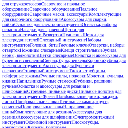
для стружкоотсосов
Сварочное и паяльное
оборудование
Сварочное оборудование
Паяльное
оборудование
Сварочные маски, аксессуары
Комплектующие
для сварочного оборудования
Аксессуары для сварки,
пайки
Оснастка для электроинструмента
Оснастка, наборы
оснастки
Насадки для граверов
Щетки для
электроинструмента
Развертки
Пуансоны
Щетки для
электродвигателей
Слесарный инструмент
Наборы
инструментов
Головки, биты
Гаечные ключи
Отвертки, наборы
отверток
Ножницы слесарные
Клещи строительные
Зубила,
керны, выколотки
Щетки слесарные
Оснастка и аксессуары для
бурения и сверления
Сверла, буры, зенкеры
Коронки
Зубила для
электроинструмента
Аксессуары для бурения и
сверления
Столярный инструмент
Тиски, струбцины,
гейферные зажимы
Ручные пилы, ножовки
Молотки, кувалды,
киянки
Напильники
Ручные стамески
Рубанки, рашпили
ручные
Оснастка и аксессуары для резания и
шлифования
Отрезные, пильные диски
Пильные полотна для
электроинструмента
Фрезы
Шлифовальные диски, насадки,
листы
Шлифовальные чашки
Точильные камни, круги,
сегменты
Полировальные валы
Направляющие
шины
Комплектующие для резания
Аксессуары для
резания
Аксессуары для шлифования
Электромонтажный
инструмент
Обжимной инструмент
Плоскогубцы,
круглогубцы
Кусачки, болторезы,