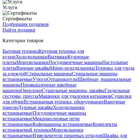
Услуги
Сертификаты
Подборщик подарков
Найти подарки
Категории товаров
Бытовая техника
Крупная техника для
кухни
Холодильники
Вытяжки
Кухонные
плиты
Морозильники
Посудомоечные машины
Настольные
плиты
Винные шкафы
Мини-холодильники
Техника для ухода
за одеждой
Стиральные машины
Стиральные машины
встраиваемые
Утюги
Отпариватели
Швейные, вышивальные
машины
Промышленные швейные
машины
Оверлоки
Сушильные машины, шкафы
Гладильные
системы, прессы
Машинки для удаления катышков
Сушилки
для обуви
Встраиваемая техника, оборудование
Варочные
панели
Духовые шкафы
Холодильники
встраиваемые
Посудомоечные машины
встраиваемые
Микроволновые печи
встраиваемые
Кофемашины встраиваемые
Комплекты
встраиваемой техники
Морозильники
встраиваемые
Измельчители пищевых отходов
Шкафы для