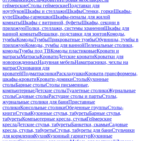
геймерские
Столы геймерские
Подставки для
ноутбуков
Шкафы и стеллажи
Шкафы
Стенки, горки
Шкафы-
купе
Шкафы-гармошки
Шкафы-пеналы для жилой
комнаты
Шкафы с витриной, буфеты
Шкафы, секции в
прихожую
Полки, стеллажи, системы хранения
Шкафы для
ванной комнаты
Вешалки, подставки для зонтов
Комоды,
тумбы
Комоды
Тумбы
Прикроватные тумбы
Обувницы, тумбы в
прихожую
Комоды, тумбы для ванной
Пеленальные столики,
комоды
Тумбы под ТВ
Комоды пластиковые
Кровати и
матрасы
Матрасы
Кровати
Детские кровати
Кроватки для
новорожденных
Надувная мебель
Наматрасники, чехлы на
матрас
Основания для
кроватей
Подматрасники
Раскладушки
Кровати-трансформеры,
шкафы-кровати
Кровати-домики
Столы
Кухонные
столы
Барные столы
Столы письменные,
компьютерные
Детские столы
Туалетные столики
Журнальные
столы
Садовые столы
Растущие столы и парты
Столы,
журнальные столики для бани
Приставные
столики
Консольные столики
Обеденные группы
Столы-
книги
Стулья
Кухонные стулья, табуреты
Барные стулья,
табуреты
Компьютерные кресла, стулья
Геймерские
кресла
Детские стулья, табуреты
Банкетки, скамьи
Садовые
кресла, стулья, табуреты
Стулья, табуреты для бани
Стульчики
для кормления
Кухня
Кухонный гарнитур
Кухонные