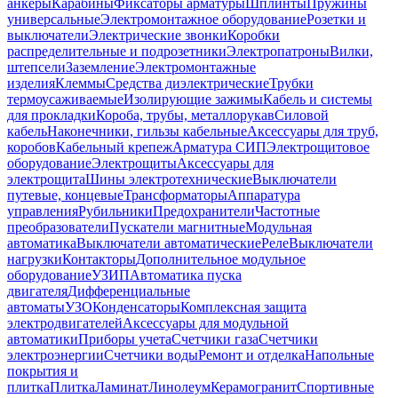
анкеры
Карабины
Фиксаторы арматуры
Шплинты
Пружины
универсальные
Электромонтажное оборудование
Розетки и
выключатели
Электрические звонки
Коробки
распределительные и подрозетники
Электропатроны
Вилки,
штепсели
Заземление
Электромонтажные
изделия
Клеммы
Средства диэлектрические
Трубки
термоусаживаемые
Изолирующие зажимы
Кабель и системы
для прокладки
Короба, трубы, металлорукав
Силовой
кабель
Наконечники, гильзы кабельные
Аксессуары для труб,
коробов
Кабельный крепеж
Арматура СИП
Электрощитовое
оборудование
Электрощиты
Аксессуары для
электрощита
Шины электротехнические
Выключатели
путевые, концевые
Трансформаторы
Аппаратура
управления
Рубильники
Предохранители
Частотные
преобразователи
Пускатели магнитные
Модульная
автоматика
Выключатели автоматические
Реле
Выключатели
нагрузки
Контакторы
Дополнительное модульное
оборудование
УЗИП
Автоматика пуска
двигателя
Дифференциальные
автоматы
УЗО
Конденсаторы
Комплексная защита
электродвигателей
Аксессуары для модульной
автоматики
Приборы учета
Счетчики газа
Счетчики
электроэнергии
Счетчики воды
Ремонт и отделка
Напольные
покрытия и
плитка
Плитка
Ламинат
Линолеум
Керамогранит
Спортивные