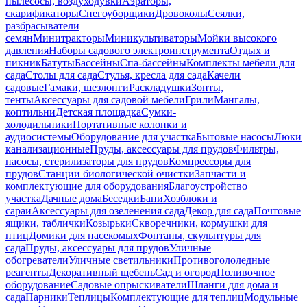
пылесосы, воздуходувки
Аэраторы,
скарификаторы
Снегоуборщики
Дровоколы
Сеялки,
разбрасыватели
семян
Минитракторы
Миникультиваторы
Мойки высокого
давления
Наборы садового электроинструмента
Отдых и
пикник
Батуты
Бассейны
Спа-бассейны
Комплекты мебели для
сада
Столы для сада
Стулья, кресла для сада
Качели
садовые
Гамаки, шезлонги
Раскладушки
Зонты,
тенты
Аксессуары для садовой мебели
Грили
Мангалы,
коптильни
Детская площадка
Сумки-
холодильники
Портативные колонки и
аудиосистемы
Оборудование для участка
Бытовые насосы
Люки
канализационные
Пруды, аксессуары для прудов
Фильтры,
насосы, стерилизаторы для прудов
Компрессоры для
прудов
Станции биологической очистки
Запчасти и
комплектующие для оборудования
Благоустройство
участка
Дачные дома
Беседки
Бани
Хозблоки и
сараи
Аксессуары для озеленения сада
Декор для сада
Почтовые
ящики, таблички
Козырьки
Скворечники, кормушки для
птиц
Домики для насекомых
Фонтаны, скульптуры для
сада
Пруды, аксессуары для прудов
Уличные
обогреватели
Уличные светильники
Противогололедные
реагенты
Декоративный щебень
Сад и огород
Поливочное
оборудование
Садовые опрыскиватели
Шланги для дома и
сада
Парники
Теплицы
Комплектующие для теплиц
Модульные