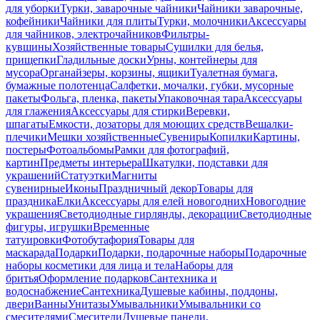
для уборки
Турки, заварочные чайники
Чайники заварочные,
кофейники
Чайники для плиты
Турки, молочники
Аксессуары
для чайников, электрочайников
Фильтры-
кувшины
Хозяйственные товары
Сушилки для белья,
прищепки
Гладильные доски
Урны, контейнеры для
мусора
Органайзеры, корзины, ящики
Туалетная бумага,
бумажные полотенца
Салфетки, мочалки, губки, мусорные
пакеты
Фольга, пленка, пакеты
Упаковочная тара
Аксессуары
для глажения
Аксессуары для стирки
Веревки,
шпагаты
Емкости, дозаторы для моющих средств
Вешалки-
плечики
Мешки хозяйственные
Сувениры
Копилки
Картины,
постеры
Фотоальбомы
Рамки для фотографий,
картин
Предметы интерьера
Шкатулки, подставки для
украшений
Статуэтки
Магниты
сувенирные
Иконы
Праздничный декор
Товары для
праздника
Елки
Аксессуары для елей новогодних
Новогодние
украшения
Светодиодные гирлянды, декорации
Светодиодные
фигуры, игрушки
Временные
татуировки
Фотобутафория
Товары для
маскарада
Подарки
Подарки, подарочные наборы
Подарочные
наборы косметики для лица и тела
Наборы для
бритья
Оформление подарков
Сантехника и
водоснабжение
Сантехника
Душевые кабины, поддоны,
двери
Ванны
Унитазы
Умывальники
Умывальники со
смесителями
Смесители
Душевые панели,