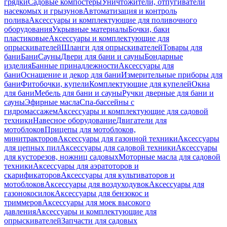
грядки
Садовые компостеры
Уничтожители, отпугиватели
насекомых и грызунов
Автоматизация и контроль
полива
Аксессуары и комплектующие для поливочного
оборудования
Укрывные материалы
Бочки, баки
пластиковые
Аксессуары и комплектующие для
опрыскивателей
Шланги для опрыскивателей
Товары для
бани
Бани
Сауны
Двери для бани и сауны
Бондарные
изделия
Банные принадлежности
Аксессуары для
бани
Оснащение и декор для бани
Измерительные приборы для
бани
Фитобочки, купели
Комплектующие для купелей
Окна
для бани
Мебель для бани и сауны
Ручки дверные для бани и
сауны
Эфирные масла
Спа-бассейны с
гидромассажем
Аксессуары и комплектующие для садовой
техники
Навесное оборудование
Двигатели для
мотоблоков
Прицепы для мотоблоков,
минитракторов
Аксессуары для газонной техники
Аксессуары
для цепных пил
Аксессуары для садовой техники
Аксессуары
для кусторезов, ножниц садовых
Моторные масла для садовой
техники
Аксессуары для аэратоторов и
скарификаторов
Аксессуары для культиваторов и
мотоблоков
Аксессуары для воздуходувок
Аксессуары для
газонокосилок
Аксессуары для бензокос и
триммеров
Аксессуары для моек высокого
давления
Аксессуары и комплектующие для
опрыскивателей
Запчасти для садовых