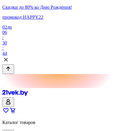
Скидки до 80% ко Дню Рождения!
промокод HAPPY22
02
дн
06
:
30
:
44
Каталог товаров