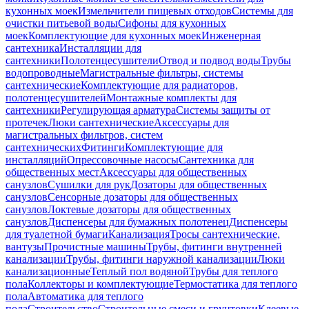
кухонных моек
Измельчители пищевых отходов
Системы для
очистки питьевой воды
Сифоны для кухонных
моек
Комплектующие для кухонных моек
Инженерная
сантехника
Инсталляции для
сантехники
Полотенцесушители
Отвод и подвод воды
Трубы
водопроводные
Магистральные фильтры, системы
сантехнические
Комплектующие для радиаторов,
полотенцесушителей
Монтажные комплекты для
сантехники
Регулирующая арматура
Системы защиты от
протечек
Люки сантехнические
Аксессуары для
магистральных фильтров, систем
сантехнических
Фитинги
Комплектующие для
инсталляций
Опрессовочные насосы
Сантехника для
общественных мест
Аксессуары для общественных
санузлов
Сушилки для рук
Дозаторы для общественных
санузлов
Сенсорные дозаторы для общественных
санузлов
Локтевые дозаторы для общественных
санузлов
Диспенсеры для бумажных полотенец
Диспенсеры
для туалетной бумаги
Канализация
Тросы сантехнические,
вантузы
Прочистные машины
Трубы, фитинги внутренней
канализации
Трубы, фитинги наружной канализации
Люки
канализационные
Теплый пол водяной
Трубы для теплого
пола
Коллекторы и комплектующие
Термостатика для теплого
пола
Автоматика для теплого
пола
Строительство
Строительные смеси и грунтовки
Клеевые