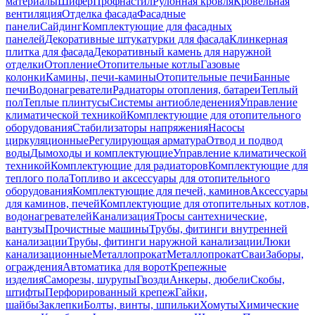
материалы
Шифер
Профнастил
Рулонная кровля
Кровельная
вентиляция
Отделка фасада
Фасадные
панели
Сайдинг
Комплектующие для фасадных
панелей
Декоративные штукатурки для фасада
Клинкерная
плитка для фасада
Декоративный камень для наружной
отделки
Отопление
Отопительные котлы
Газовые
колонки
Камины, печи-камины
Отопительные печи
Банные
печи
Водонагреватели
Радиаторы отопления, батареи
Теплый
пол
Теплые плинтусы
Системы антиобледенения
Управление
климатической техникой
Комплектующие для отопительного
оборудования
Стабилизаторы напряжения
Насосы
циркуляционные
Регулирующая арматура
Отвод и подвод
воды
Дымоходы и комплектующие
Управление климатической
техникой
Комплектующие для радиаторов
Комплектующие для
теплого пола
Топливо и аксессуары для отопительного
оборудования
Комплектующие для печей, каминов
Аксессуары
для каминов, печей
Комплектующие для отопительных котлов,
водонагревателей
Канализация
Тросы сантехнические,
вантузы
Прочистные машины
Трубы, фитинги внутренней
канализации
Трубы, фитинги наружной канализации
Люки
канализационные
Металлопрокат
Металлопрокат
Сваи
Заборы,
ограждения
Автоматика для ворот
Крепежные
изделия
Саморезы, шурупы
Гвозди
Анкеры, дюбели
Скобы,
штифты
Перфорированный крепеж
Гайки,
шайбы
Заклепки
Болты, винты, шпильки
Хомуты
Химические