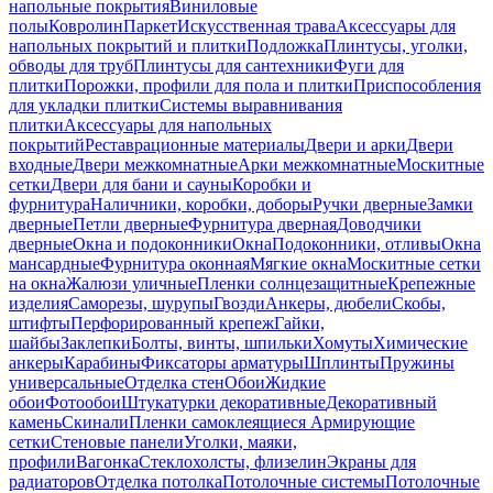
напольные покрытия
Виниловые
полы
Ковролин
Паркет
Искусственная трава
Аксессуары для
напольных покрытий и плитки
Подложка
Плинтусы, уголки,
обводы для труб
Плинтусы для сантехники
Фуги для
плитки
Порожки, профили для пола и плитки
Приспособления
для укладки плитки
Системы выравнивания
плитки
Аксессуары для напольных
покрытий
Реставрационные материалы
Двери и арки
Двери
входные
Двери межкомнатные
Арки межкомнатные
Москитные
сетки
Двери для бани и сауны
Коробки и
фурнитура
Наличники, коробки, доборы
Ручки дверные
Замки
дверные
Петли дверные
Фурнитура дверная
Доводчики
дверные
Окна и подоконники
Окна
Подоконники, отливы
Окна
мансардные
Фурнитура оконная
Мягкие окна
Москитные сетки
на окна
Жалюзи уличные
Пленки солнцезащитные
Крепежные
изделия
Саморезы, шурупы
Гвозди
Анкеры, дюбели
Скобы,
штифты
Перфорированный крепеж
Гайки,
шайбы
Заклепки
Болты, винты, шпильки
Хомуты
Химические
анкеры
Карабины
Фиксаторы арматуры
Шплинты
Пружины
универсальные
Отделка стен
Обои
Жидкие
обои
Фотообои
Штукатурки декоративные
Декоративный
камень
Скинали
Пленки самоклеящиеся
Армирующие
сетки
Стеновые панели
Уголки, маяки,
профили
Вагонка
Стеклохолсты, флизелин
Экраны для
радиаторов
Отделка потолка
Потолочные системы
Потолочные