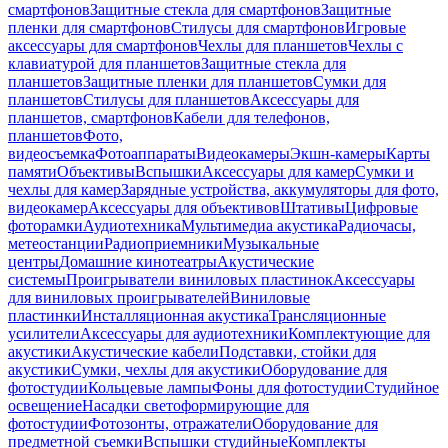
смартфонов
Защитные стекла для смартфонов
Защитные
пленки для смартфонов
Стилусы для смартфонов
Игровые
аксессуары для смартфонов
Чехлы для планшетов
Чехлы с
клавиатурой для планшетов
Защитные стекла для
планшетов
Защитные пленки для планшетов
Сумки для
планшетов
Стилусы для планшетов
Аксессуары для
планшетов, смартфонов
Кабели для телефонов,
планшетов
Фото,
видеосъемка
Фотоаппараты
Видеокамеры
Экшн-камеры
Карты
памяти
Объективы
Вспышки
Аксессуары для камер
Сумки и
чехлы для камер
Зарядные устройства, аккумуляторы для фото,
видеокамер
Аксессуары для объективов
Штативы
Цифровые
фоторамки
Аудиотехника
Мультимедиа акустика
Радиочасы,
метеостанции
Радиоприемники
Музыкальные
центры
Домашние кинотеатры
Акустические
системы
Проигрыватели виниловых пластинок
Аксессуары
для виниловых проигрывателей
Виниловые
пластинки
Инсталляционная акустика
Трансляционные
усилители
Аксессуары для аудиотехники
Комплектующие для
акустики
Акустические кабели
Подставки, стойки для
акустики
Сумки, чехлы для акустики
Оборудование для
фотостудии
Кольцевые лампы
Фоны для фотостудии
Студийное
освещение
Насадки светоформирующие для
фотостудии
Фотозонты, отражатели
Оборудование для
предметной съемки
Вспышки студийные
Комплекты