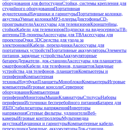
оборудования для фотостудии
Стойки, системы крепления для
студийного оборудования
Портативная
аудиотехника
Наушники и гарнитуры
Портативные колонки,
акустика
Умные колонки
MP3-плееры
Диктофоны
CD-
проигрыватели
Аксессуары для телевизоров
Кронштейны,
стойки
Кабели для телевизоров
Подписки на видеосервисы
ТВ-
антенны
ТВ-тюнеры
Аксессуары для ТВ
Аксессуары для
проектора
Очки 3D
Средства для ухода за
электроникой
Кабели, переходники
Аксессуары для
портативных устройств
Портативные аккумуляторы
Элементы
питания, зарядные устройства
Аккумуляторные
батареи
Держатели, док-станции
Аксессуары для планшетов,
смартфонов
Кабели для телефонов, планшетов
Зарядные
устройства для телефонов, планшетов
Компьютеры и
периферия
Компьютерная
техника
Ноутбуки
Планшеты
Моноблоки
Компьютеры
Игровые
компьютеры
Игровые консоли
Серверное
оборудование
Компьютерная
периферия
Мониторы
Мыши
Клавиатуры
Стилусы
Наборы
периферии
Источники бесперебойного питания
Батареи для
ИБП
Стабилизаторы напряжения
Инверторы
напряжения
Сетевые фильтры, удлинители
Веб-
камеры
Игровые контроллеры
Мультимедиа
акустика
Наушники и гарнитуры
Компьютерные кабели,
переходники
Зарядные, аккумуляторы
Док-станции,