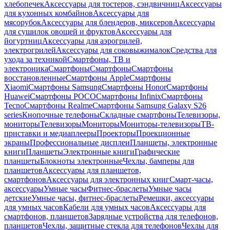
хлебопечек
Аксессуары для тостеров, сэндвичниц
Аксессуары
для кухонных комбайнов
Аксессуары для
мясорубок
Аксессуары для блендеров, миксеров
Аксессуары
для сушилок овощей и фруктов
Аксессуары для
йогуртниц
Аксессуары для аэрогрилей,
электрогрилей
Аксессуары для соковыжималок
Средства для
ухода за техникой
Смартфоны, ТВ и
электроника
Смартфоны
Смартфоны
Смартфоны
восстановленные
Смартфоны Apple
Смартфоны
Xiaomi
Смартфоны Samsung
Смартфоны Honor
Смартфоны
Huawei
Смартфоны POCO
Смартфоны Infinix
Смартфоны
Tecno
Смартфоны Realme
Смартфоны Samsung Galaxy S26
series
Кнопочные телефоны
Складные смартфоны
Телевизоры,
мониторы
Телевизоры
Мониторы
Мониторы-телевизоры
ТВ-
приставки и медиаплееры
Проекторы
Проекционные
экраны
Профессиональные дисплеи
Планшеты, электронные
книги
Планшеты
Электронные книги
Графические
планшеты
Блокноты электронные
Чехлы, бамперы для
планшетов
Аксессуары для планшетов,
смартфонов
Аксессуары для электронных книг
Смарт-часы,
аксессуары
Умные часы
Фитнес-браслеты
Умные часы
детские
Умные часы, фитнес-браслеты
Ремешки, аксессуары
для умных часов
Кабели для умных часов
Аксессуары для
смартфонов, планшетов
Зарядные устройства для телефонов,
планшетов
Чехлы, защитные стекла для телефонов
Чехлы для