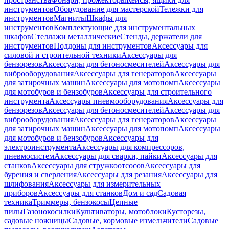
инструментов
Оборудование для мастерской
Тележки для
инструментов
Магниты
Шкафы для
инструментов
Комплектующие для инструментальных
шкафов
Стеллажи металлические
Стенды, держатели для
инструментов
Поддоны для инструментов
Аксессуары для
силовой и строительной техники
Аксессуары для
бензорезов
Аксессуары для бетоносмесителей
Аксессуары для
виброоборудования
Аксессуары для генераторов
Аксессуары
для затирочных машин
Аксессуары для мотопомп
Аксессуары
для мотобуров и бензобуров
Аксессуары для строительного
инструмента
Аксессуары пневмооборудования
Аксессуары для
бензорезов
Аксессуары для бетоносмесителей
Аксессуары для
виброоборудования
Аксессуары для генераторов
Аксессуары
для затирочных машин
Аксессуары для мотопомп
Аксессуары
для мотобуров и бензобуров
Аксессуары для
электроинструмента
Аксессуары для компрессоров,
пневмосистем
Аксессуары для сварки, пайки
Аксессуары для
станков
Аксессуары для стружкоотсосов
Аксессуары для
бурения и сверления
Аксессуары для резания
Аксессуары для
шлифования
Аксессуары для измерительных
приборов
Аксессуары для станков
Дом и сад
Садовая
техника
Триммеры, бензокосы
Цепные
пилы
Газонокосилки
Культиваторы, мотоблоки
Кусторезы,
садовые ножницы
Садовые, кормовые измельчители
Садовые