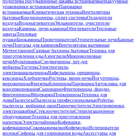
подогрева посуды
Винные шкафы встраиваемые
Вакуумные
упаковщики встраиваемые
Пароварки
встраиваемые
Климатическая техника
Вентиляторы
бытовые
Кондиционеры, сплит-системы
Охладители
воздуха
Водонагреватели
Увлажнители, очистители
воздуха
Камины, печи-камины
Обогреватели
Тепловые
завесы
Тепловые
пушки
Биокамины
Проветриватели
Отопительные печи
Банные
печи
Порталы для каминов
Вентиляторы вытяжные
Метеостанции
Газовые баллоны бытовые
Техника для
приготовления еды
Аэрогрили
Микроволновые
печи
Мультиварки
Сэндвичницы, хот-дог
мейкеры
Тостеры
Электрогрили,
электрошашлычницы
Вафельницы, орешницы,
кексницы
Хлебопечки
Ростеры, мини-печи
Йогуртницы,
мороженицы
Фризеры
Блинницы
Пароварки
Автоклавы для
консервирования
Сыроварни
Фритюрницы, фондю-
фритюрницы
Яйцеварки
Попкорницы
Техника для
дома
Пылесосы
Пылесосы профессиональные
Роботы-
пылесосы, мойщики окон
Пароочистители
Электровеники,
электрошвабры
Стеклоочистители
Стерилизационное
оборудование
Техника для приготовления
напитков
Электрочайники
Кофеварки,
кофемашины
Соковыжималки
Кофемолки
Вспениватели
молока
Сифоны для газирования воды
Аксессуары для