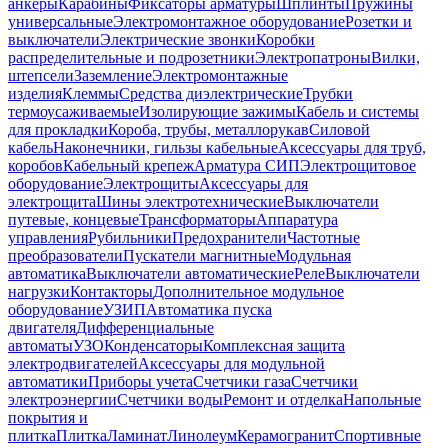
анкеры
Карабины
Фиксаторы арматуры
Шплинты
Пружины
универсальные
Электромонтажное оборудование
Розетки и
выключатели
Электрические звонки
Коробки
распределительные и подрозетники
Электропатроны
Вилки,
штепсели
Заземление
Электромонтажные
изделия
Клеммы
Средства диэлектрические
Трубки
термоусаживаемые
Изолирующие зажимы
Кабель и системы
для прокладки
Короба, трубы, металлорукав
Силовой
кабель
Наконечники, гильзы кабельные
Аксессуары для труб,
коробов
Кабельный крепеж
Арматура СИП
Электрощитовое
оборудование
Электрощиты
Аксессуары для
электрощита
Шины электротехнические
Выключатели
путевые, концевые
Трансформаторы
Аппаратура
управления
Рубильники
Предохранители
Частотные
преобразователи
Пускатели магнитные
Модульная
автоматика
Выключатели автоматические
Реле
Выключатели
нагрузки
Контакторы
Дополнительное модульное
оборудование
УЗИП
Автоматика пуска
двигателя
Дифференциальные
автоматы
УЗО
Конденсаторы
Комплексная защита
электродвигателей
Аксессуары для модульной
автоматики
Приборы учета
Счетчики газа
Счетчики
электроэнергии
Счетчики воды
Ремонт и отделка
Напольные
покрытия и
плитка
Плитка
Ламинат
Линолеум
Керамогранит
Спортивные