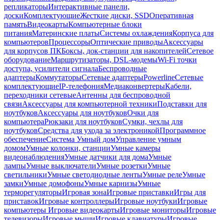
репликаторы
Интерактивные панели,
доски
Комплектующие
Жесткие диски, SSD
Оперативная
память
Видеокарты
Компьютерные блоки
питания
Материнские платы
Системы охлаждения
Корпуса для
компьютеров
Процессоры
Оптические приводы
Аксессуары
для корпусов ПК
Боксы, док-станции для накопителей
Сетевое
оборудование
Маршрутизаторы, DSL-модемы
Wi-Fi точки
доступа, усилители сигнала
Беспроводные
адаптеры
Коммутаторы
Сетевые адаптеры
Powerline
Сетевые
комплектующие
IP-телефония
Медиаконвертеры
Кабели,
переходники сетевые
Антенны для беспроводной
связи
Аксессуары для компьютерной техники
Подставки для
ноутбуков
Аксессуары для ноутбуков
Очки для
компьютера
Рюкзаки для ноутбуков
Сумки, чехлы для
ноутбуков
Средства для ухода за электроникой
Программное
обеспечение
Система Умный дом
Управление умным
домом
Умные колонки, станции
Умные камеры
видеонаблюдения
Умные датчики для дома
Умные
лампы
Умные выключатели
Умные розетки
Умные
светильники
Умные светодиодные ленты
Умные реле
Умные
замки
Умные домофоны
Умные карнизы
Умные
терморегуляторы
Игровая зона
Игровые приставки
Игры для
приставок
Игровые контроллеры
Игровые ноутбуки
Игровые
компьютеры
Игровые видеокарты
Игровые мониторы
Игровые
телевизоры
Игровые мыши
Игровые клавиатуры
Игровые