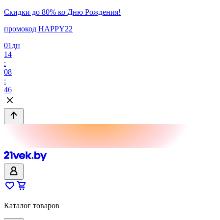
Скидки до 80% ко Дню Рождения!
промокод HAPPY22
01
дн
14
:
08
:
46
Каталог товаров