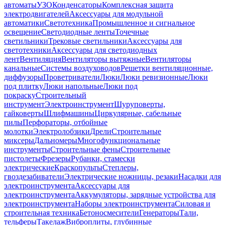
автоматы
УЗО
Конденсаторы
Комплексная защита
электродвигателей
Аксессуары для модульной
автоматики
Светотехника
Промышленное и сигнальное
освещение
Светодиодные ленты
Точечные
светильники
Трековые светильники
Аксессуары для
светотехники
Аксессуары для светодиодных
лент
Вентиляция
Вентиляторы вытяжные
Вентиляторы
канальные
Системы воздуховодов
Решетки вентиляционные,
диффузоры
Проветриватели
Люки
Люки ревизионные
Люки
под плитку
Люки напольные
Люки под
покраску
Строительный
инструмент
Электроинструмент
Шуруповерты,
гайковерты
Шлифмашины
Циркулярные, сабельные
пилы
Перфораторы, отбойные
молотки
Электролобзики
Дрели
Строительные
миксеры
Дальномеры
Многофункциональные
инструменты
Строительные фены
Строительные
пистолеты
Фрезеры
Рубанки, стамески
электрические
Краскопульты
Степлеры,
гвоздезабиватели
Электрические ножницы, резаки
Насадки для
электроинструмента
Аксессуары для
электроинструмента
Аккумуляторы, зарядные устройства для
электроинструмента
Наборы электроинструмента
Силовая и
строительная техника
Бетоносмесители
Генераторы
Тали,
тельферы
Такелаж
Виброплиты, глубинные