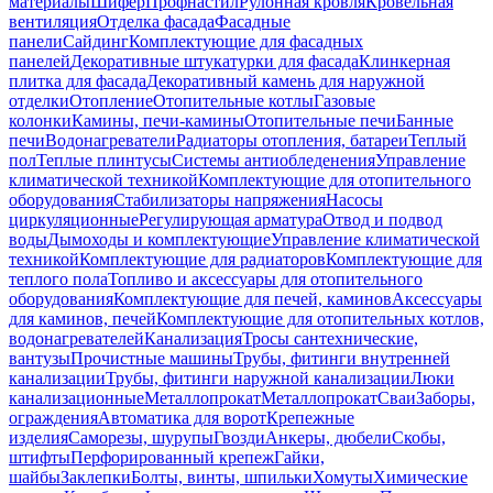
материалы
Шифер
Профнастил
Рулонная кровля
Кровельная
вентиляция
Отделка фасада
Фасадные
панели
Сайдинг
Комплектующие для фасадных
панелей
Декоративные штукатурки для фасада
Клинкерная
плитка для фасада
Декоративный камень для наружной
отделки
Отопление
Отопительные котлы
Газовые
колонки
Камины, печи-камины
Отопительные печи
Банные
печи
Водонагреватели
Радиаторы отопления, батареи
Теплый
пол
Теплые плинтусы
Системы антиобледенения
Управление
климатической техникой
Комплектующие для отопительного
оборудования
Стабилизаторы напряжения
Насосы
циркуляционные
Регулирующая арматура
Отвод и подвод
воды
Дымоходы и комплектующие
Управление климатической
техникой
Комплектующие для радиаторов
Комплектующие для
теплого пола
Топливо и аксессуары для отопительного
оборудования
Комплектующие для печей, каминов
Аксессуары
для каминов, печей
Комплектующие для отопительных котлов,
водонагревателей
Канализация
Тросы сантехнические,
вантузы
Прочистные машины
Трубы, фитинги внутренней
канализации
Трубы, фитинги наружной канализации
Люки
канализационные
Металлопрокат
Металлопрокат
Сваи
Заборы,
ограждения
Автоматика для ворот
Крепежные
изделия
Саморезы, шурупы
Гвозди
Анкеры, дюбели
Скобы,
штифты
Перфорированный крепеж
Гайки,
шайбы
Заклепки
Болты, винты, шпильки
Хомуты
Химические