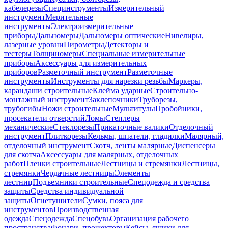
кабелерезы
Специнструменты
Измерительный
инструмент
Мерительные
инструменты
Электроизмерительные
приборы
Дальномеры
Дальномеры оптические
Нивелиры,
лазерные уровни
Пирометры
Детекторы и
тестеры
Толщиномеры
Специальные измерительные
приборы
Аксессуары для измерительных
приборов
Разметочный инструмент
Разметочные
инструменты
Инструменты для нарезки резьбы
Маркеры,
карандаши строительные
Клейма ударные
Строительно-
монтажный инструмент
Заклепочники
Труборезы,
трубогибы
Ножи строительные
Мультитулы
Пробойники,
просекатели отверстий
Ломы
Степлеры
механические
Стеклорезы
Прикаточные валики
Отделочный
инструмент
Плиткорезы
Кельмы, шпатели, гладилки
Малярный,
отделочный инструмент
Скотч, ленты малярные
Диспенсеры
для скотча
Аксессуары для малярных, отделочных
работ
Пленки строительные
Лестницы и стремянки
Лестницы,
стремянки
Чердачные лестницы
Элементы
лестниц
Подъемники строительные
Спецодежда и средства
защиты
Средства индивидуальной
защиты
Огнетушители
Сумки, пояса для
инструментов
Производственная
одежда
Спецодежда
Спецобувь
Организация рабочего
пространства
Фонари, прожекторы
Кейсы, ящики для