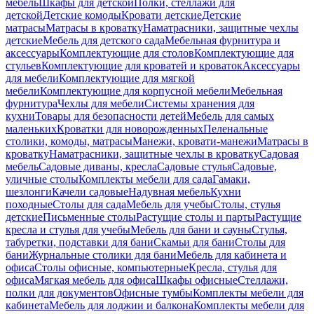
мебель
Шкафы для детской
Полки, стеллажи для
детской
Детские комоды
Кровати детские
Детские
матрасы
Матрасы в кроватку
Наматрасники, защитные чехлы
детские
Мебель для детского сада
Мебельная фурнитура и
аксессуары
Комплектующие для столов
Комплектующие для
стульев
Комплектующие для кроватей и кроваток
Аксессуары
для мебели
Комплектующие для мягкой
мебели
Комплектующие для корпусной мебели
Мебельная
фурнитура
Чехлы для мебели
Системы хранения для
кухни
Товары для безопасности детей
Мебель для самых
маленьких
Кроватки для новорожденных
Пеленальные
столики, комоды, матрасы
Манежи, кровати-манежи
Матрасы в
кроватку
Наматрасники, защитные чехлы в кроватку
Садовая
мебель
Садовые диваны, кресла
Садовые стулья
Садовые,
уличные столы
Комплекты мебели для сада
Гамаки,
шезлонги
Качели садовые
Надувная мебель
Кухни
походные
Столы для сада
Мебель для учебы
Столы, стулья
детские
Письменные столы
Растущие столы и парты
Растущие
кресла и стулья для учебы
Мебель для бани и сауны
Стулья,
табуретки, подставки для бани
Скамьи для бани
Столы для
бани
Журнальные столики для бани
Мебель для кабинета и
офиса
Столы офисные, компьютерные
Кресла, стулья для
офиса
Мягкая мебель для офиса
Шкафы офисные
Стеллажи,
полки для документов
Офисные тумбы
Комплекты мебели для
кабинета
Мебель для лоджии и балкона
Комплекты мебели для