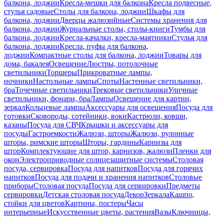
балкона, лоджии
Кресла-мешки для балкона
Кресла подвесные,
стулья садовые
Столы для балкона, лоджии
Шкафы для
балкона, лоджии
Дверцы жалюзийные
Системы хранения для
балкона, лоджии
Журнальные столы, столы-книги
Тумбы для
балкона, лоджии
Кресла-качалки, кресла-маятники
Стулья для
балкона, лоджии
Кресла, пуфы для балкона,
лоджии
Компактные столы для балкона, лоджии
Товары для
дома, бакалея
Освещение
Люстры, потолочные
светильники
Торшеры
Прикроватные лампы,
ночники
Настольные лампы
Споты
Настенные светильники,
бра
Точечные светильники
Трековые светильники
Уличные
светильники, фонари, бра
Лампы
Освещение для картин,
зеркал
Кольцевые лампы
Аксессуары для освещения
Посуда для
готовки
Сковороды, сотейники, воки
Кастрюли, ковши,
казаны
Посуда для СВЧ
Крышки и аксессуары для
посуды
Гастроемкости
Жалюзи, шторы
Жалюзи, рулонные
шторы, римские шторы
Шторы, гардины
Карнизы для
штор
Комплектующие для штор, карнизов, жалюзи
Пленки для
окон
Электроприводные солнцезащитные системы
Столовая
посуда, сервировка
Посуда для напитков
Посуда для горячих
напитков
Посуда для подачи и хранения напитков
Столовые
приборы
Столовая посуда
Посуда для сервировки
Предметы
сервировки
Детская столовая посуда
Декор
Зеркала
Кашпо,
стойки для цветов
Картины, постеры
Часы
интерьерные
Искусственные цветы, растения
Вазы
Ключницы,