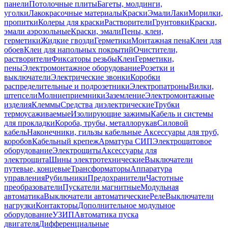
панели
Потолочные плиты
Багеты, молдинги,
уголки
Лакокрасочные материалы
Краски
Эмали
Лаки
Морилки,
пропитки
Колеры для краски
Растворители
Грунтовки
Краски,
эмали аэрозольные
Краски, эмали
Пены, клеи,
герметики
Жидкие гвозди
Герметики
Монтажная пена
Клеи для
обоев
Клеи для напольных покрытий
Очистители,
растворители
Фиксаторы резьбы
Клеи
Герметики,
пены
Электромонтажное оборудование
Розетки и
выключатели
Электрические звонки
Коробки
распределительные и подрозетники
Электропатроны
Вилки,
штепсели
Молниеприемники
Заземление
Электромонтажные
изделия
Клеммы
Средства диэлектрические
Трубки
термоусаживаемые
Изолирующие зажимы
Кабель и системы
для прокладки
Короба, трубы, металлорукав
Силовой
кабель
Наконечники, гильзы кабельные
Аксессуары для труб,
коробов
Кабельный крепеж
Арматура СИП
Электрощитовое
оборудование
Электрощиты
Аксессуары для
электрощита
Шины электротехнические
Выключатели
путевые, концевые
Трансформаторы
Аппаратура
управления
Рубильники
Предохранители
Частотные
преобразователи
Пускатели магнитные
Модульная
автоматика
Выключатели автоматические
Реле
Выключатели
нагрузки
Контакторы
Дополнительное модульное
оборудование
УЗИП
Автоматика пуска
двигателя
Дифференциальные