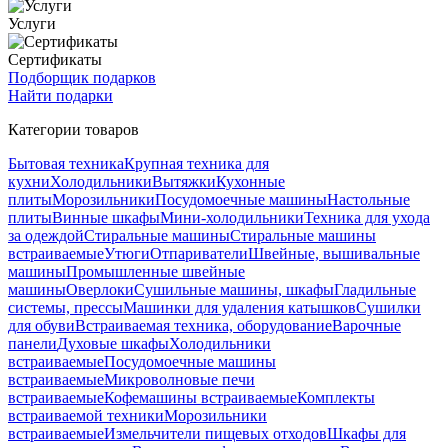
Услуги
Сертификаты
Подборщик подарков
Найти подарки
Категории товаров
Бытовая техника
Крупная техника для
кухни
Холодильники
Вытяжки
Кухонные
плиты
Морозильники
Посудомоечные машины
Настольные
плиты
Винные шкафы
Мини-холодильники
Техника для ухода
за одеждой
Стиральные машины
Стиральные машины
встраиваемые
Утюги
Отпариватели
Швейные, вышивальные
машины
Промышленные швейные
машины
Оверлоки
Сушильные машины, шкафы
Гладильные
системы, прессы
Машинки для удаления катышков
Сушилки
для обуви
Встраиваемая техника, оборудование
Варочные
панели
Духовые шкафы
Холодильники
встраиваемые
Посудомоечные машины
встраиваемые
Микроволновые печи
встраиваемые
Кофемашины встраиваемые
Комплекты
встраиваемой техники
Морозильники
встраиваемые
Измельчители пищевых отходов
Шкафы для