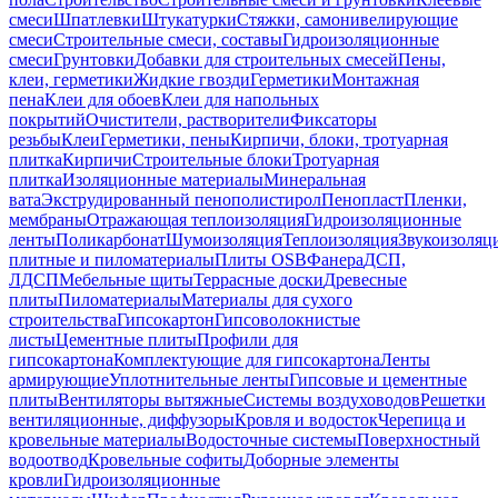
смеси
Шпатлевки
Штукатурки
Стяжки, самонивелирующие
смеси
Строительные смеси, составы
Гидроизоляционные
смеси
Грунтовки
Добавки для строительных смесей
Пены,
клеи, герметики
Жидкие гвозди
Герметики
Монтажная
пена
Клеи для обоев
Клеи для напольных
покрытий
Очистители, растворители
Фиксаторы
резьбы
Клеи
Герметики, пены
Кирпичи, блоки, тротуарная
плитка
Кирпичи
Строительные блоки
Тротуарная
плитка
Изоляционные материалы
Минеральная
вата
Экструдированный пенополистирол
Пенопласт
Пленки,
мембраны
Отражающая теплоизоляция
Гидроизоляционные
ленты
Поликарбонат
Шумоизоляция
Теплоизоляция
Звукоизоляц
плитные и пиломатериалы
Плиты OSB
Фанера
ДСП,
ЛДСП
Мебельные щиты
Террасные доски
Древесные
плиты
Пиломатериалы
Материалы для сухого
строительства
Гипсокартон
Гипсоволокнистые
листы
Цементные плиты
Профили для
гипсокартона
Комплектующие для гипсокартона
Ленты
армирующие
Уплотнительные ленты
Гипсовые и цементные
плиты
Вентиляторы вытяжные
Системы воздуховодов
Решетки
вентиляционные, диффузоры
Кровля и водосток
Черепица и
кровельные материалы
Водосточные системы
Поверхностный
водоотвод
Кровельные софиты
Доборные элементы
кровли
Гидроизоляционные