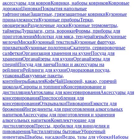
аксессуары для ковров
Коврики, наборы ковриков
Ковровые
дорожки
Циновки
Покрытия напольные
тафтинговые
Защитные, грязезащитные коврики
Кухонные
принадлежности
Кухонные приборы
Терки,
овощерезки
Разделочные доски
Кухонные термометры,
таймеры
Дуршлаги, сита, воронки
Формы, приборы для
приготовления
Молотки для мяса, тендерайзеры
Кухонные
мелочи
Миски
Кухонный текстиль
Кухонные фартуки,
прихватки
Кухонные полотенца
Скатерти, сервировочные
салфетки
Организация хранения на кухне
Посуда для
хранения
Органайзеры для кухни
Органайзеры для
специй
Посуда для ланча
Полки и аксессуары на
рейлинги
Рейлинги для кухни
Одноразовая посуда,
упаковка
Вакуумные пакеты,
контейнеры
Бакалея
Кофе
Чай
Цикорий, какао, горячий
шоколад
Сиропы и топпинги
Консервирование и
дистилляция
Автоклавы для консервирования
Аксессуары для
консервирования
Приспособления для
консервирования
Открывалки
Пивоварни
Емкости для
брожения
Ингредиенты для приготовления алкогольных
напитков
Аксессуары для приготовления и хранения
алкогольных напитков
Комплектующие для
дистилляторов
Прессы, дробилки для виноделия и
пивоварения
Дистилляторы бытовые
Уборочный
инвентарь
Швабры, насадки
Ведра, тазы для уборки
Наборы