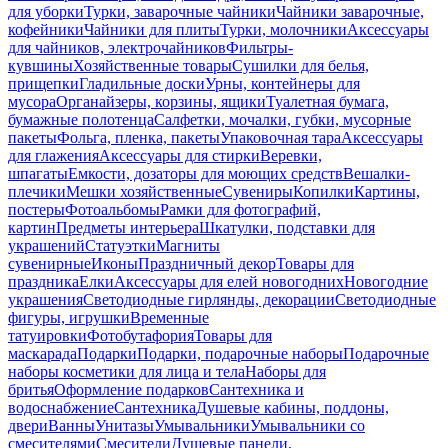
для уборки
Турки, заварочные чайники
Чайники заварочные,
кофейники
Чайники для плиты
Турки, молочники
Аксессуары
для чайников, электрочайников
Фильтры-
кувшины
Хозяйственные товары
Сушилки для белья,
прищепки
Гладильные доски
Урны, контейнеры для
мусора
Органайзеры, корзины, ящики
Туалетная бумага,
бумажные полотенца
Салфетки, мочалки, губки, мусорные
пакеты
Фольга, пленка, пакеты
Упаковочная тара
Аксессуары
для глажения
Аксессуары для стирки
Веревки,
шпагаты
Емкости, дозаторы для моющих средств
Вешалки-
плечики
Мешки хозяйственные
Сувениры
Копилки
Картины,
постеры
Фотоальбомы
Рамки для фотографий,
картин
Предметы интерьера
Шкатулки, подставки для
украшений
Статуэтки
Магниты
сувенирные
Иконы
Праздничный декор
Товары для
праздника
Елки
Аксессуары для елей новогодних
Новогодние
украшения
Светодиодные гирлянды, декорации
Светодиодные
фигуры, игрушки
Временные
татуировки
Фотобутафория
Товары для
маскарада
Подарки
Подарки, подарочные наборы
Подарочные
наборы косметики для лица и тела
Наборы для
бритья
Оформление подарков
Сантехника и
водоснабжение
Сантехника
Душевые кабины, поддоны,
двери
Ванны
Унитазы
Умывальники
Умывальники со
смесителями
Смесители
Душевые панели,