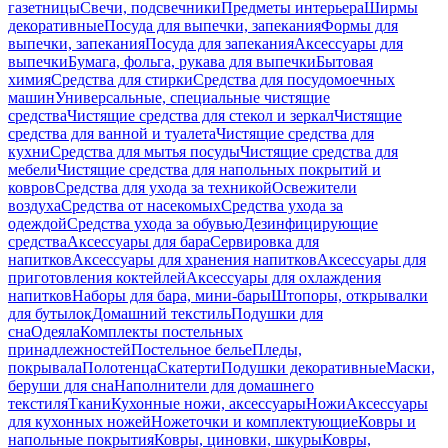
газетницы
Свечи, подсвечники
Предметы интерьера
Ширмы
декоративные
Посуда для выпечки, запекания
Формы для
выпечки, запекания
Посуда для запекания
Аксессуары для
выпечки
Бумага, фольга, рукава для выпечки
Бытовая
химия
Средства для стирки
Средства для посудомоечных
машин
Универсальные, специальные чистящие
средства
Чистящие средства для стекол и зеркал
Чистящие
средства для ванной и туалета
Чистящие средства для
кухни
Средства для мытья посуды
Чистящие средства для
мебели
Чистящие средства для напольных покрытий и
ковров
Средства для ухода за техникой
Освежители
воздуха
Средства от насекомых
Средства ухода за
одеждой
Средства ухода за обувью
Дезинфицирующие
средства
Аксессуары для бара
Сервировка для
напитков
Аксессуары для хранения напитков
Аксессуары для
приготовления коктейлей
Аксессуары для охлаждения
напитков
Наборы для бара, мини-бары
Штопоры, открывалки
для бутылок
Домашний текстиль
Подушки для
сна
Одеяла
Комплекты постельных
принадлежностей
Постельное белье
Пледы,
покрывала
Полотенца
Скатерти
Подушки декоративные
Маски,
беруши для сна
Наполнители для домашнего
текстиля
Ткани
Кухонные ножи, аксессуары
Ножи
Аксессуары
для кухонных ножей
Ножеточки и комплектующие
Ковры и
напольные покрытия
Ковры, циновки, шкуры
Ковры,