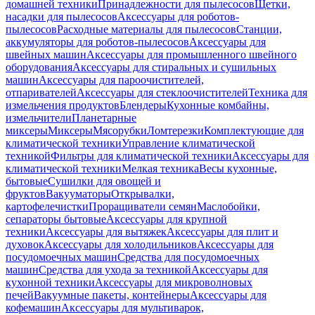
домашней техники
Принадлежности для пылесосов
Щетки,
насадки для пылесосов
Аксессуары для роботов-
пылесосов
Расходные материалы для пылесосов
Станции,
аккумуляторы для роботов-пылесосов
Аксессуары для
швейных машин
Аксессуары для промышленного швейного
оборудования
Аксессуары для стиральных и сушильных
машин
Аксессуары для пароочистителей,
отпаривателей
Аксессуары для стеклоочистителей
Техника для
измельчения продуктов
Блендеры
Кухонные комбайны,
измельчители
Планетарные
миксеры
Миксеры
Мясорубки
Ломтерезки
Комплектующие для
климатической техники
Управление климатической
техникой
Фильтры для климатической техники
Аксессуары для
климатической техники
Мелкая техника
Весы кухонные,
бытовые
Сушилки для овощей и
фруктов
Вакууматоры
Открывалки,
картофелечистки
Проращиватели семян
Маслобойки,
сепараторы бытовые
Аксессуары для крупной
техники
Аксессуары для вытяжек
Аксессуары для плит и
духовок
Аксессуары для холодильников
Аксессуары для
посудомоечных машин
Средства для посудомоечных
машин
Средства для ухода за техникой
Аксессуары для
кухонной техники
Аксессуары для микроволновых
печей
Вакуумные пакеты, контейнеры
Аксессуары для
кофемашин
Аксессуары для мультиварок,