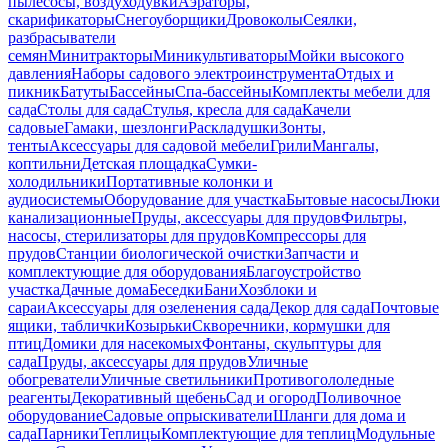
пылесосы, воздуходувки
Аэраторы,
скарификаторы
Снегоуборщики
Дровоколы
Сеялки,
разбрасыватели
семян
Минитракторы
Миникультиваторы
Мойки высокого
давления
Наборы садового электроинструмента
Отдых и
пикник
Батуты
Бассейны
Спа-бассейны
Комплекты мебели для
сада
Столы для сада
Стулья, кресла для сада
Качели
садовые
Гамаки, шезлонги
Раскладушки
Зонты,
тенты
Аксессуары для садовой мебели
Грили
Мангалы,
коптильни
Детская площадка
Сумки-
холодильники
Портативные колонки и
аудиосистемы
Оборудование для участка
Бытовые насосы
Люки
канализационные
Пруды, аксессуары для прудов
Фильтры,
насосы, стерилизаторы для прудов
Компрессоры для
прудов
Станции биологической очистки
Запчасти и
комплектующие для оборудования
Благоустройство
участка
Дачные дома
Беседки
Бани
Хозблоки и
сараи
Аксессуары для озеленения сада
Декор для сада
Почтовые
ящики, таблички
Козырьки
Скворечники, кормушки для
птиц
Домики для насекомых
Фонтаны, скульптуры для
сада
Пруды, аксессуары для прудов
Уличные
обогреватели
Уличные светильники
Противогололедные
реагенты
Декоративный щебень
Сад и огород
Поливочное
оборудование
Садовые опрыскиватели
Шланги для дома и
сада
Парники
Теплицы
Комплектующие для теплиц
Модульные