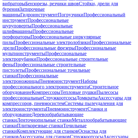
вибраторы
Бензорезы, резчики швов
Стойки, дрели для
бурения
Затирочные
машины
Гидроинструмент
Погрузчики
Профессиональный
инструмент
Профессиональные
шуруповерты
Профессиональные
шлифмашины
Профессиональные
перфораторы
Профессиональные циркулярные
пилы
Профессиональные электролобзики
Профессиональные
дрели
Профессиональные фрезеры
Профессиональные
мультиинструменты
Профессиональные
электрорубанки
Профессиональные строительные
фены
Профессиональные строительные
пистолеты
Профессиональные точильные
станки
Профессиональные
электроножницы
Пневмоинструмент
Наборы
профессионального электроинструмента
Строительное
оборудование
Компрессоры
Тепловые пушки
Пылесосы
профессиональные
Стружкоотсосы
Домкраты
Аксессуары для
компрессоров, пневмосистем
Системы пылеудаления для
электроинструмента
Пневмоинструмент
Станки и
оборудование
Деревообрабатывающие
станки
Ленточнопильные станки
Металлообрабатывающие
станки
Плиткорезные станки
Точильные
станки
Комплектующие для станков
Оснастка для
станков
Аксессуары для станков
Стружкоотсосы
Аксессуары