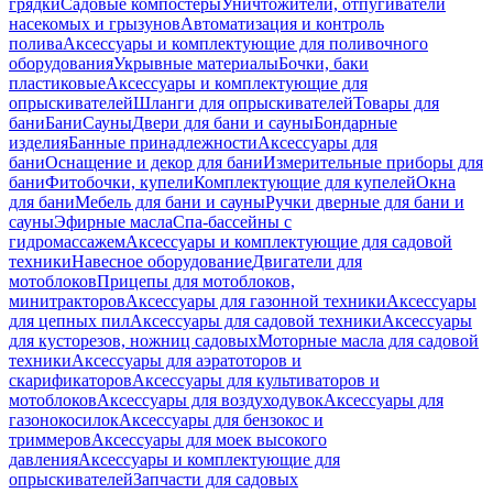
грядки
Садовые компостеры
Уничтожители, отпугиватели
насекомых и грызунов
Автоматизация и контроль
полива
Аксессуары и комплектующие для поливочного
оборудования
Укрывные материалы
Бочки, баки
пластиковые
Аксессуары и комплектующие для
опрыскивателей
Шланги для опрыскивателей
Товары для
бани
Бани
Сауны
Двери для бани и сауны
Бондарные
изделия
Банные принадлежности
Аксессуары для
бани
Оснащение и декор для бани
Измерительные приборы для
бани
Фитобочки, купели
Комплектующие для купелей
Окна
для бани
Мебель для бани и сауны
Ручки дверные для бани и
сауны
Эфирные масла
Спа-бассейны с
гидромассажем
Аксессуары и комплектующие для садовой
техники
Навесное оборудование
Двигатели для
мотоблоков
Прицепы для мотоблоков,
минитракторов
Аксессуары для газонной техники
Аксессуары
для цепных пил
Аксессуары для садовой техники
Аксессуары
для кусторезов, ножниц садовых
Моторные масла для садовой
техники
Аксессуары для аэратоторов и
скарификаторов
Аксессуары для культиваторов и
мотоблоков
Аксессуары для воздуходувок
Аксессуары для
газонокосилок
Аксессуары для бензокос и
триммеров
Аксессуары для моек высокого
давления
Аксессуары и комплектующие для
опрыскивателей
Запчасти для садовых