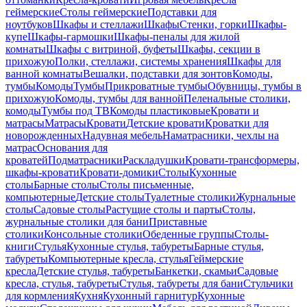
геймерские
Столы геймерские
Подставки для
ноутбуков
Шкафы и стеллажи
Шкафы
Стенки, горки
Шкафы-
купе
Шкафы-гармошки
Шкафы-пеналы для жилой
комнаты
Шкафы с витриной, буфеты
Шкафы, секции в
прихожую
Полки, стеллажи, системы хранения
Шкафы для
ванной комнаты
Вешалки, подставки для зонтов
Комоды,
тумбы
Комоды
Тумбы
Прикроватные тумбы
Обувницы, тумбы в
прихожую
Комоды, тумбы для ванной
Пеленальные столики,
комоды
Тумбы под ТВ
Комоды пластиковые
Кровати и
матрасы
Матрасы
Кровати
Детские кровати
Кроватки для
новорожденных
Надувная мебель
Наматрасники, чехлы на
матрас
Основания для
кроватей
Подматрасники
Раскладушки
Кровати-трансформеры,
шкафы-кровати
Кровати-домики
Столы
Кухонные
столы
Барные столы
Столы письменные,
компьютерные
Детские столы
Туалетные столики
Журнальные
столы
Садовые столы
Растущие столы и парты
Столы,
журнальные столики для бани
Приставные
столики
Консольные столики
Обеденные группы
Столы-
книги
Стулья
Кухонные стулья, табуреты
Барные стулья,
табуреты
Компьютерные кресла, стулья
Геймерские
кресла
Детские стулья, табуреты
Банкетки, скамьи
Садовые
кресла, стулья, табуреты
Стулья, табуреты для бани
Стульчики
для кормления
Кухня
Кухонный гарнитур
Кухонные