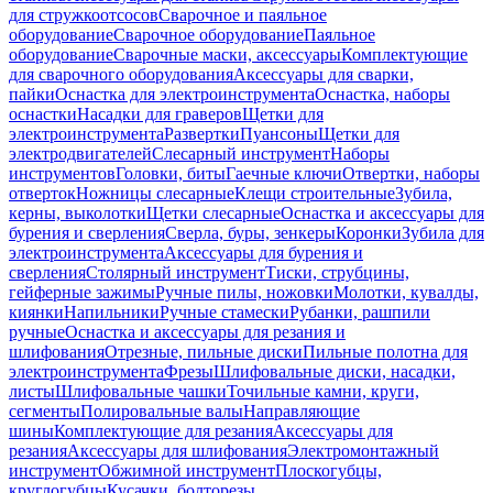
для стружкоотсосов
Сварочное и паяльное
оборудование
Сварочное оборудование
Паяльное
оборудование
Сварочные маски, аксессуары
Комплектующие
для сварочного оборудования
Аксессуары для сварки,
пайки
Оснастка для электроинструмента
Оснастка, наборы
оснастки
Насадки для граверов
Щетки для
электроинструмента
Развертки
Пуансоны
Щетки для
электродвигателей
Слесарный инструмент
Наборы
инструментов
Головки, биты
Гаечные ключи
Отвертки, наборы
отверток
Ножницы слесарные
Клещи строительные
Зубила,
керны, выколотки
Щетки слесарные
Оснастка и аксессуары для
бурения и сверления
Сверла, буры, зенкеры
Коронки
Зубила для
электроинструмента
Аксессуары для бурения и
сверления
Столярный инструмент
Тиски, струбцины,
гейферные зажимы
Ручные пилы, ножовки
Молотки, кувалды,
киянки
Напильники
Ручные стамески
Рубанки, рашпили
ручные
Оснастка и аксессуары для резания и
шлифования
Отрезные, пильные диски
Пильные полотна для
электроинструмента
Фрезы
Шлифовальные диски, насадки,
листы
Шлифовальные чашки
Точильные камни, круги,
сегменты
Полировальные валы
Направляющие
шины
Комплектующие для резания
Аксессуары для
резания
Аксессуары для шлифования
Электромонтажный
инструмент
Обжимной инструмент
Плоскогубцы,
круглогубцы
Кусачки, болторезы,