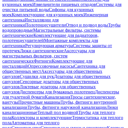
кухонных моек
Измельчители пищевых отходов
Системы для
очистки питьевой воды
Сифоны для кухонных
моек
Комплектующие для кухонных моек
Инженерная
сантехника
Инсталляции для
сантехники
Полотенцесушители
Отвод и подвод воды
Трубы
водопроводные
Магистральные фильтры, системы
сантехнические
Комплектующие для радиаторов,
полотенцесушителей
Монтажные комплекты для
сантехники
Регулирующая арматура
Системы защиты от
протечек
Люки сантехнические
Аксессуары для
магистральных фильтров, систем
сантехнических
Фитинги
Комплектующие для
инсталляций
Опрессовочные насосы
Сантехника для
общественных мест
Аксессуары для общественных
санузлов
Сушилки для рук
Дозаторы для общественных
санузлов
Сенсорные дозаторы для общественных
санузлов
Локтевые дозаторы для общественных
санузлов
Диспенсеры для бумажных полотенец
Диспенсеры
для туалетной бумаги
Канализация
Тросы сантехнические,
вантузы
Прочистные машины
Трубы, фитинги внутренней
канализации
Трубы, фитинги наружной канализации
Люки
канализационные
Теплый пол водяной
Трубы для теплого
пола
Коллекторы и комплектующие
Термостатика для теплого
пола
Автоматика для теплого
пола
Строительство
Строительные смеси и грунтовки
Клеевые