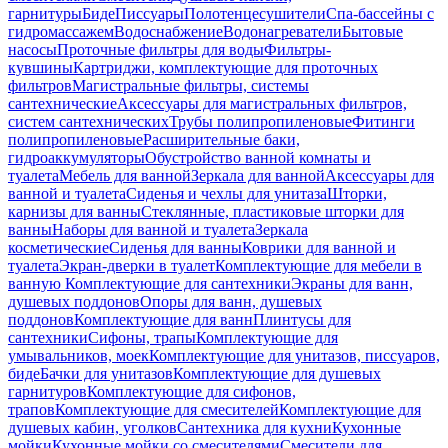
гарнитуры
Биде
Писсуары
Полотенцесушители
Спа-бассейны с
гидромассажем
Водоснабжение
Водонагреватели
Бытовые
насосы
Проточные фильтры для воды
Фильтры-
кувшины
Картриджи, комплектующие для проточных
фильтров
Магистральные фильтры, системы
сантехнические
Аксессуары для магистральных фильтров,
систем сантехнических
Трубы полипропиленовые
Фитинги
полипропиленовые
Расширительные баки,
гидроаккумуляторы
Обустройство ванной комнаты и
туалета
Мебель для ванной
Зеркала для ванной
Аксессуары для
ванной и туалета
Сиденья и чехлы для унитаза
Шторки,
карнизы для ванны
Стеклянные, пластиковые шторки для
ванны
Наборы для ванной и туалета
Зеркала
косметические
Сиденья для ванны
Коврики для ванной и
туалета
Экран-дверки в туалет
Комплектующие для мебели в
ванную
Комплектующие для сантехники
Экраны для ванн,
душевых поддонов
Опоры для ванн, душевых
поддонов
Комплектующие для ванн
Плинтусы для
сантехники
Сифоны, трапы
Комплектующие для
умывальников, моек
Комплектующие для унитазов, писсуаров,
биде
Бачки для унитазов
Комплектующие для душевых
гарнитуров
Комплектующие для сифонов,
трапов
Комплектующие для смесителей
Комплектующие для
душевых кабин, уголков
Сантехника для кухни
Кухонные
мойки
Кухонные мойки со смесителями
Смесители для