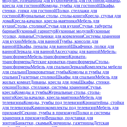
модули
Столешницы для кухни
Мебель для гостиной
Диваны,
кресла для гостиной
Комоды, тумбы для гостиной
Шкафы,
стенки, горки для гостиной
Полки, стеллажи для
гостиной
Журнальные столы, столы-книги
Кресла, стулья для
дома
Кресла-качалки, кресла-маятники
Мебель для
кухни
Столы, столики
Стулья для кухни
Стулья, табуреты
барные
Кухонный гарнитур
Кухонные модули
Кухонные
уголки, диваны
Стульчики для кормления
Системы хранения
для кухни
Мебель для ванной
Тумбы, консоли для
ванной
Шкафы, пеналы для ванной
Шкафчики, полки для
ванной
Зеркала для ванной
Аксессуары для ванной
Мебель-
трансформер
Мебель-трансформер
Кровати-
трансформеры
Детские кроватки-трансформеры
Столы-
трансформеры
Мебель для спальни
Зеркала
Комплекты мебели
для спальни
Прикроватные тумбы
Комоды и тумбы для
спальни
Туалетные столики
Шкафы для спальни
Мебель для
жилых комнат
Диваны, кресла для дома
Шкафы, стенки,
секции
Полки, стеллажи, системы хранения
Стулья,
кресла
Комоды и тумбы
Журнальные столы, столы-
книги
Кресла-качалки, кресла-маятники
Мебель для
телевизора
Комоды, тумбы под телевизор
Кронштейны, стойки
для телевизора
Каминокомплекты под телевизор
Мебель для
прихожей
Секции, тумбы в прихожую
Полки и системы
хранения в прихожую
Вешалки, подставки для
зонтов
Банкетки, скамьи
Ключницы, газетницы
Детская