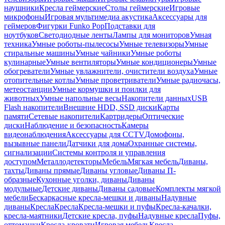
наушники
Кресла геймерские
Столы геймерские
Игровые
микрофоны
Игровая мультимедиа акустика
Аксессуары для
геймеров
Фигурки Funko Pop
Подставки для
ноутбуков
Светодиодные ленты
Лампы для мониторов
Умная
техника
Умные роботы-пылесосы
Умные телевизоры
Умные
стиральные машины
Умные чайники
Умные роботы
кулинарные
Умные вентиляторы
Умные кондиционеры
Умные
обогреватели
Умные увлажнители, очистители воздуха
Умные
отопительные котлы
Умные проветриватели
Умные радиочасы,
метеостанции
Умные кормушки и поилки для
животных
Умные напольные весы
Накопители данных
USB
Flash накопители
Внешние HDD, SSD диски
Карты
памяти
Сетевые накопители
Картридеры
Оптические
диски
Наблюдение и безопасность
Камеры
видеонаблюдения
Аксессуары для CCTV
Домофоны,
вызывные панели
Датчики для дома
Охранные системы,
сигнализации
Системы контроля и управления
доступом
Металлодетекторы
Мебель
Мягкая мебель
Диваны,
тахты
Диваны прямые
Диваны угловые
Диваны П-
образные
Кухонные уголки, диваны
Диваны
модульные
Детские диваны
Диваны садовые
Комплекты мягкой
мебели
Бескаркасные кресла-мешки и диваны
Надувные
диваны
Кресла
Кресла
Кресла-мешки и пуфы
Кресла-качалки,
кресла-маятники
Детские кресла, пуфы
Надувные кресла
Пуфы,
оттоманки
Кресла-кровати
Игровая мебель
Кресла