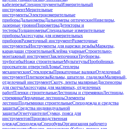
кабелерезы
Специнструменты
Измерительный
инструмент
Мерительные
инструменты
Электроизмерительные
приборы
Дальномеры
Дальномеры оптические
Нивелиры,
лазерные уровни
Пирометры
Детекторы и
тестеры
Толщиномеры
Специальные измерительные
приборы
Аксессуары для измерительных
приборов
Разметочный инструмент
Разметочные
инструменты
Инструменты для нарезки резьбы
Маркеры,
карандаши строительные
Клейма ударные
Строительно-
монтажный инструмент
Заклепочники
Труборезы,
трубогибы
Ножи строительные
Мультитулы
Пробойники,
просекатели отверстий
Ломы
Степлеры
механические
Стеклорезы
Прикаточные валики
Отделочный
инструмент
Плиткорезы
Кельмы, шпатели, гладилки
Малярный,
отделочный инструмент
Скотч, ленты малярные
Диспенсеры
для скотча
Аксессуары для малярных, отделочных
работ
Пленки строительные
Лестницы и стремянки
Лестницы,
стремянки
Чердачные лестницы
Элементы
лестниц
Подъемники строительные
Спецодежда и средства
защиты
Средства индивидуальной
защиты
Огнетушители
Сумки, пояса для
инструментов
Производственная
одежда
Спецодежда
Спецобувь
Организация рабочего
пространства
Фонари, прожекторы
Кейсы, ящики для