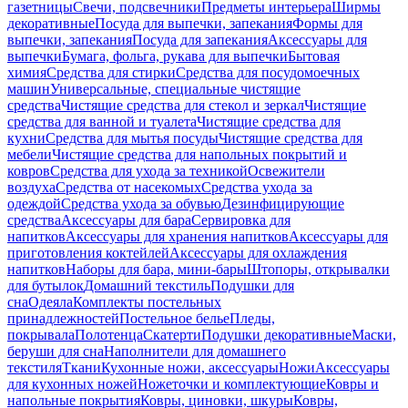
газетницы
Свечи, подсвечники
Предметы интерьера
Ширмы
декоративные
Посуда для выпечки, запекания
Формы для
выпечки, запекания
Посуда для запекания
Аксессуары для
выпечки
Бумага, фольга, рукава для выпечки
Бытовая
химия
Средства для стирки
Средства для посудомоечных
машин
Универсальные, специальные чистящие
средства
Чистящие средства для стекол и зеркал
Чистящие
средства для ванной и туалета
Чистящие средства для
кухни
Средства для мытья посуды
Чистящие средства для
мебели
Чистящие средства для напольных покрытий и
ковров
Средства для ухода за техникой
Освежители
воздуха
Средства от насекомых
Средства ухода за
одеждой
Средства ухода за обувью
Дезинфицирующие
средства
Аксессуары для бара
Сервировка для
напитков
Аксессуары для хранения напитков
Аксессуары для
приготовления коктейлей
Аксессуары для охлаждения
напитков
Наборы для бара, мини-бары
Штопоры, открывалки
для бутылок
Домашний текстиль
Подушки для
сна
Одеяла
Комплекты постельных
принадлежностей
Постельное белье
Пледы,
покрывала
Полотенца
Скатерти
Подушки декоративные
Маски,
беруши для сна
Наполнители для домашнего
текстиля
Ткани
Кухонные ножи, аксессуары
Ножи
Аксессуары
для кухонных ножей
Ножеточки и комплектующие
Ковры и
напольные покрытия
Ковры, циновки, шкуры
Ковры,