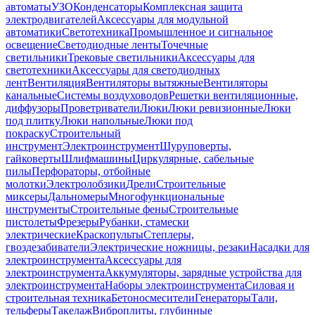
автоматы
УЗО
Конденсаторы
Комплексная защита
электродвигателей
Аксессуары для модульной
автоматики
Светотехника
Промышленное и сигнальное
освещение
Светодиодные ленты
Точечные
светильники
Трековые светильники
Аксессуары для
светотехники
Аксессуары для светодиодных
лент
Вентиляция
Вентиляторы вытяжные
Вентиляторы
канальные
Системы воздуховодов
Решетки вентиляционные,
диффузоры
Проветриватели
Люки
Люки ревизионные
Люки
под плитку
Люки напольные
Люки под
покраску
Строительный
инструмент
Электроинструмент
Шуруповерты,
гайковерты
Шлифмашины
Циркулярные, сабельные
пилы
Перфораторы, отбойные
молотки
Электролобзики
Дрели
Строительные
миксеры
Дальномеры
Многофункциональные
инструменты
Строительные фены
Строительные
пистолеты
Фрезеры
Рубанки, стамески
электрические
Краскопульты
Степлеры,
гвоздезабиватели
Электрические ножницы, резаки
Насадки для
электроинструмента
Аксессуары для
электроинструмента
Аккумуляторы, зарядные устройства для
электроинструмента
Наборы электроинструмента
Силовая и
строительная техника
Бетоносмесители
Генераторы
Тали,
тельферы
Такелаж
Виброплиты, глубинные