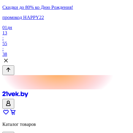
Скидки до 80% ко Дню Рождения!
промокод HAPPY22
01
дн
13
:
55
:
38
Каталог товаров