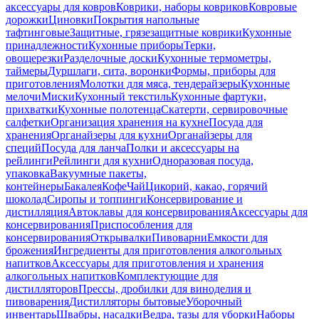
аксессуары для ковров
Коврики, наборы ковриков
Ковровые
дорожки
Циновки
Покрытия напольные
тафтинговые
Защитные, грязезащитные коврики
Кухонные
принадлежности
Кухонные приборы
Терки,
овощерезки
Разделочные доски
Кухонные термометры,
таймеры
Дуршлаги, сита, воронки
Формы, приборы для
приготовления
Молотки для мяса, тендерайзеры
Кухонные
мелочи
Миски
Кухонный текстиль
Кухонные фартуки,
прихватки
Кухонные полотенца
Скатерти, сервировочные
салфетки
Организация хранения на кухне
Посуда для
хранения
Органайзеры для кухни
Органайзеры для
специй
Посуда для ланча
Полки и аксессуары на
рейлинги
Рейлинги для кухни
Одноразовая посуда,
упаковка
Вакуумные пакеты,
контейнеры
Бакалея
Кофе
Чай
Цикорий, какао, горячий
шоколад
Сиропы и топпинги
Консервирование и
дистилляция
Автоклавы для консервирования
Аксессуары для
консервирования
Приспособления для
консервирования
Открывалки
Пивоварни
Емкости для
брожения
Ингредиенты для приготовления алкогольных
напитков
Аксессуары для приготовления и хранения
алкогольных напитков
Комплектующие для
дистилляторов
Прессы, дробилки для виноделия и
пивоварения
Дистилляторы бытовые
Уборочный
инвентарь
Швабры, насадки
Ведра, тазы для уборки
Наборы