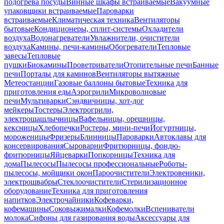
подогрева посуды
Винные шкафы встраиваемые
Вакуумные
упаковщики встраиваемые
Пароварки
встраиваемые
Климатическая техника
Вентиляторы
бытовые
Кондиционеры, сплит-системы
Охладители
воздуха
Водонагреватели
Увлажнители, очистители
воздуха
Камины, печи-камины
Обогреватели
Тепловые
завесы
Тепловые
пушки
Биокамины
Проветриватели
Отопительные печи
Банные
печи
Порталы для каминов
Вентиляторы вытяжные
Метеостанции
Газовые баллоны бытовые
Техника для
приготовления еды
Аэрогрили
Микроволновые
печи
Мультиварки
Сэндвичницы, хот-дог
мейкеры
Тостеры
Электрогрили,
электрошашлычницы
Вафельницы, орешницы,
кексницы
Хлебопечки
Ростеры, мини-печи
Йогуртницы,
мороженицы
Фризеры
Блинницы
Пароварки
Автоклавы для
консервирования
Сыроварни
Фритюрницы, фондю-
фритюрницы
Яйцеварки
Попкорницы
Техника для
дома
Пылесосы
Пылесосы профессиональные
Роботы-
пылесосы, мойщики окон
Пароочистители
Электровеники,
электрошвабры
Стеклоочистители
Стерилизационное
оборудование
Техника для приготовления
напитков
Электрочайники
Кофеварки,
кофемашины
Соковыжималки
Кофемолки
Вспениватели
молока
Сифоны для газирования воды
Аксессуары для