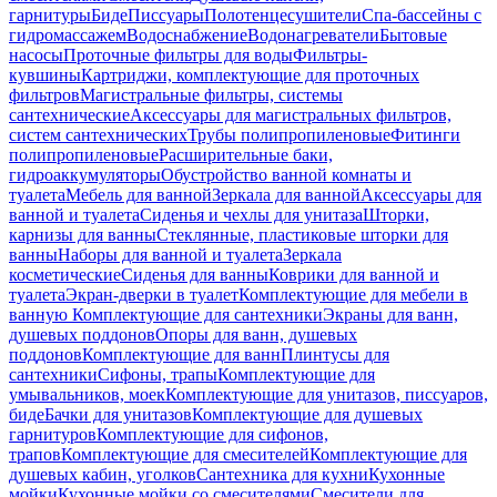
гарнитуры
Биде
Писсуары
Полотенцесушители
Спа-бассейны с
гидромассажем
Водоснабжение
Водонагреватели
Бытовые
насосы
Проточные фильтры для воды
Фильтры-
кувшины
Картриджи, комплектующие для проточных
фильтров
Магистральные фильтры, системы
сантехнические
Аксессуары для магистральных фильтров,
систем сантехнических
Трубы полипропиленовые
Фитинги
полипропиленовые
Расширительные баки,
гидроаккумуляторы
Обустройство ванной комнаты и
туалета
Мебель для ванной
Зеркала для ванной
Аксессуары для
ванной и туалета
Сиденья и чехлы для унитаза
Шторки,
карнизы для ванны
Стеклянные, пластиковые шторки для
ванны
Наборы для ванной и туалета
Зеркала
косметические
Сиденья для ванны
Коврики для ванной и
туалета
Экран-дверки в туалет
Комплектующие для мебели в
ванную
Комплектующие для сантехники
Экраны для ванн,
душевых поддонов
Опоры для ванн, душевых
поддонов
Комплектующие для ванн
Плинтусы для
сантехники
Сифоны, трапы
Комплектующие для
умывальников, моек
Комплектующие для унитазов, писсуаров,
биде
Бачки для унитазов
Комплектующие для душевых
гарнитуров
Комплектующие для сифонов,
трапов
Комплектующие для смесителей
Комплектующие для
душевых кабин, уголков
Сантехника для кухни
Кухонные
мойки
Кухонные мойки со смесителями
Смесители для