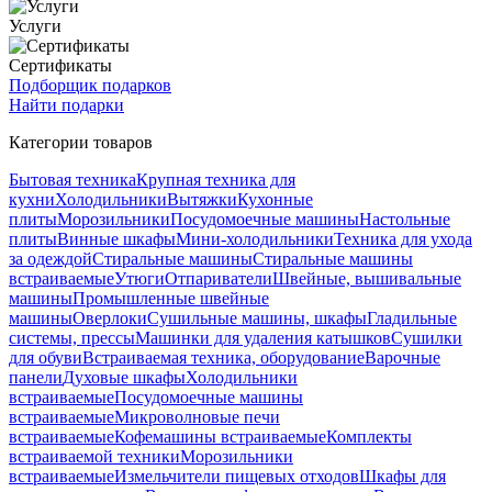
Услуги
Сертификаты
Подборщик подарков
Найти подарки
Категории товаров
Бытовая техника
Крупная техника для
кухни
Холодильники
Вытяжки
Кухонные
плиты
Морозильники
Посудомоечные машины
Настольные
плиты
Винные шкафы
Мини-холодильники
Техника для ухода
за одеждой
Стиральные машины
Стиральные машины
встраиваемые
Утюги
Отпариватели
Швейные, вышивальные
машины
Промышленные швейные
машины
Оверлоки
Сушильные машины, шкафы
Гладильные
системы, прессы
Машинки для удаления катышков
Сушилки
для обуви
Встраиваемая техника, оборудование
Варочные
панели
Духовые шкафы
Холодильники
встраиваемые
Посудомоечные машины
встраиваемые
Микроволновые печи
встраиваемые
Кофемашины встраиваемые
Комплекты
встраиваемой техники
Морозильники
встраиваемые
Измельчители пищевых отходов
Шкафы для