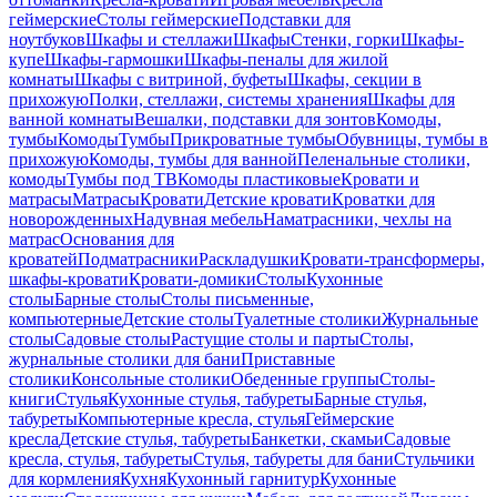
геймерские
Столы геймерские
Подставки для
ноутбуков
Шкафы и стеллажи
Шкафы
Стенки, горки
Шкафы-
купе
Шкафы-гармошки
Шкафы-пеналы для жилой
комнаты
Шкафы с витриной, буфеты
Шкафы, секции в
прихожую
Полки, стеллажи, системы хранения
Шкафы для
ванной комнаты
Вешалки, подставки для зонтов
Комоды,
тумбы
Комоды
Тумбы
Прикроватные тумбы
Обувницы, тумбы в
прихожую
Комоды, тумбы для ванной
Пеленальные столики,
комоды
Тумбы под ТВ
Комоды пластиковые
Кровати и
матрасы
Матрасы
Кровати
Детские кровати
Кроватки для
новорожденных
Надувная мебель
Наматрасники, чехлы на
матрас
Основания для
кроватей
Подматрасники
Раскладушки
Кровати-трансформеры,
шкафы-кровати
Кровати-домики
Столы
Кухонные
столы
Барные столы
Столы письменные,
компьютерные
Детские столы
Туалетные столики
Журнальные
столы
Садовые столы
Растущие столы и парты
Столы,
журнальные столики для бани
Приставные
столики
Консольные столики
Обеденные группы
Столы-
книги
Стулья
Кухонные стулья, табуреты
Барные стулья,
табуреты
Компьютерные кресла, стулья
Геймерские
кресла
Детские стулья, табуреты
Банкетки, скамьи
Садовые
кресла, стулья, табуреты
Стулья, табуреты для бани
Стульчики
для кормления
Кухня
Кухонный гарнитур
Кухонные