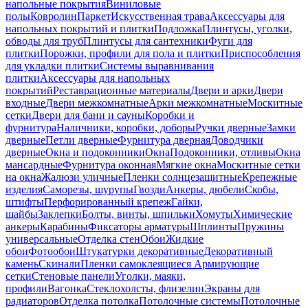
напольные покрытия
Виниловые
полы
Ковролин
Паркет
Искусственная трава
Аксессуары для
напольных покрытий и плитки
Подложка
Плинтусы, уголки,
обводы для труб
Плинтусы для сантехники
Фуги для
плитки
Порожки, профили для пола и плитки
Приспособления
для укладки плитки
Системы выравнивания
плитки
Аксессуары для напольных
покрытий
Реставрационные материалы
Двери и арки
Двери
входные
Двери межкомнатные
Арки межкомнатные
Москитные
сетки
Двери для бани и сауны
Коробки и
фурнитура
Наличники, коробки, доборы
Ручки дверные
Замки
дверные
Петли дверные
Фурнитура дверная
Доводчики
дверные
Окна и подоконники
Окна
Подоконники, отливы
Окна
мансардные
Фурнитура оконная
Мягкие окна
Москитные сетки
на окна
Жалюзи уличные
Пленки солнцезащитные
Крепежные
изделия
Саморезы, шурупы
Гвозди
Анкеры, дюбели
Скобы,
штифты
Перфорированный крепеж
Гайки,
шайбы
Заклепки
Болты, винты, шпильки
Хомуты
Химические
анкеры
Карабины
Фиксаторы арматуры
Шплинты
Пружины
универсальные
Отделка стен
Обои
Жидкие
обои
Фотообои
Штукатурки декоративные
Декоративный
камень
Скинали
Пленки самоклеящиеся
Армирующие
сетки
Стеновые панели
Уголки, маяки,
профили
Вагонка
Стеклохолсты, флизелин
Экраны для
радиаторов
Отделка потолка
Потолочные системы
Потолочные