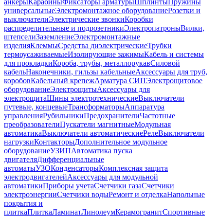
анкеры
Карабины
Фиксаторы арматуры
Шплинты
Пружины
универсальные
Электромонтажное оборудование
Розетки и
выключатели
Электрические звонки
Коробки
распределительные и подрозетники
Электропатроны
Вилки,
штепсели
Заземление
Электромонтажные
изделия
Клеммы
Средства диэлектрические
Трубки
термоусаживаемые
Изолирующие зажимы
Кабель и системы
для прокладки
Короба, трубы, металлорукав
Силовой
кабель
Наконечники, гильзы кабельные
Аксессуары для труб,
коробов
Кабельный крепеж
Арматура СИП
Электрощитовое
оборудование
Электрощиты
Аксессуары для
электрощита
Шины электротехнические
Выключатели
путевые, концевые
Трансформаторы
Аппаратура
управления
Рубильники
Предохранители
Частотные
преобразователи
Пускатели магнитные
Модульная
автоматика
Выключатели автоматические
Реле
Выключатели
нагрузки
Контакторы
Дополнительное модульное
оборудование
УЗИП
Автоматика пуска
двигателя
Дифференциальные
автоматы
УЗО
Конденсаторы
Комплексная защита
электродвигателей
Аксессуары для модульной
автоматики
Приборы учета
Счетчики газа
Счетчики
электроэнергии
Счетчики воды
Ремонт и отделка
Напольные
покрытия и
плитка
Плитка
Ламинат
Линолеум
Керамогранит
Спортивные