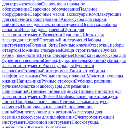
для стружкоотсосов
Сварочное и паяльное
оборудование
Сварочное оборудование
Паяльное
оборудование
Сварочные маски, аксессуары
Комплектующие
для сварочного оборудования
Аксессуары для сварки,
пайки
Оснастка для электроинструмента
Оснастка, наборы
оснастки
Насадки для граверов
Щетки для
электроинструмента
Развертки
Пуансоны
Щетки для
электродвигателей
Слесарный инструмент
Наборы
инструментов
Головки, биты
Гаечные ключи
Отвертки, наборы
отверток
Ножницы слесарные
Клещи строительные
Зубила,
керны, выколотки
Щетки слесарные
Оснастка и аксессуары для
бурения и сверления
Сверла, буры, зенкеры
Коронки
Зубила для
электроинструмента
Аксессуары для бурения и
сверления
Столярный инструмент
Тиски, струбцины,
гейферные зажимы
Ручные пилы, ножовки
Молотки, кувалды,
киянки
Напильники
Ручные стамески
Рубанки, рашпили
ручные
Оснастка и аксессуары для резания и
шлифования
Отрезные, пильные диски
Пильные полотна для
электроинструмента
Фрезы
Шлифовальные диски, насадки,
листы
Шлифовальные чашки
Точильные камни, круги,
сегменты
Полировальные валы
Направляющие
шины
Комплектующие для резания
Аксессуары для
резания
Аксессуары для шлифования
Электромонтажный
инструмент
Обжимной инструмент
Плоскогубцы,
круглогубцы
Кусачки, болторезы,