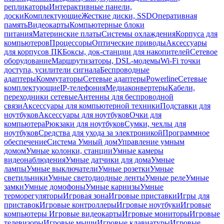
репликаторы
Интерактивные панели,
доски
Комплектующие
Жесткие диски, SSD
Оперативная
память
Видеокарты
Компьютерные блоки
питания
Материнские платы
Системы охлаждения
Корпуса для
компьютеров
Процессоры
Оптические приводы
Аксессуары
для корпусов ПК
Боксы, док-станции для накопителей
Сетевое
оборудование
Маршрутизаторы, DSL-модемы
Wi-Fi точки
доступа, усилители сигнала
Беспроводные
адаптеры
Коммутаторы
Сетевые адаптеры
Powerline
Сетевые
комплектующие
IP-телефония
Медиаконвертеры
Кабели,
переходники сетевые
Антенны для беспроводной
связи
Аксессуары для компьютерной техники
Подставки для
ноутбуков
Аксессуары для ноутбуков
Очки для
компьютера
Рюкзаки для ноутбуков
Сумки, чехлы для
ноутбуков
Средства для ухода за электроникой
Программное
обеспечение
Система Умный дом
Управление умным
домом
Умные колонки, станции
Умные камеры
видеонаблюдения
Умные датчики для дома
Умные
лампы
Умные выключатели
Умные розетки
Умные
светильники
Умные светодиодные ленты
Умные реле
Умные
замки
Умные домофоны
Умные карнизы
Умные
терморегуляторы
Игровая зона
Игровые приставки
Игры для
приставок
Игровые контроллеры
Игровые ноутбуки
Игровые
компьютеры
Игровые видеокарты
Игровые мониторы
Игровые
телевизоры
Игровые мыши
Игровые клавиатуры
Игровые