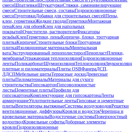
смеси
Шпатлевки
Штукатурки
Стяжки, самонивелирующие
смеси
Строительные смеси, составы
Гидроизоляционные
смеси
Грунтовки
Добавки для строительных смесей
Пены,
клеи, герметики
Жидкие гвозди
Герметики
Монтажная
пена
Клеи для обоев
Клеи для напольных
покрытий
Очистители, растворители
Фиксаторы
резьбы
Клеи
Герметики, пены
Кирпичи, блоки, тротуарная
плитка
Кирпичи
Строительные блоки
Тротуарная
плитка
Изоляционные материалы
Минеральная
вата
Экструдированный пенополистирол
Пенопласт
Пленки,
мембраны
Отражающая теплоизоляция
Гидроизоляционные
ленты
Поликарбонат
Шумоизоляция
Теплоизоляция
Звукоизоляц
плитные и пиломатериалы
Плиты OSB
Фанера
ДСП,
ЛДСП
Мебельные щиты
Террасные доски
Древесные
плиты
Пиломатериалы
Материалы для сухого
строительства
Гипсокартон
Гипсоволокнистые
листы
Цементные плиты
Профили для
гипсокартона
Комплектующие для гипсокартона
Ленты
армирующие
Уплотнительные ленты
Гипсовые и цементные
плиты
Вентиляторы вытяжные
Системы воздуховодов
Решетки
вентиляционные, диффузоры
Кровля и водосток
Черепица и
кровельные материалы
Водосточные системы
Поверхностный
водоотвод
Кровельные софиты
Доборные элементы
кровли
Гидроизоляционные