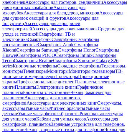
хлебопечек
Аксессуары для тостеров, сэндвичниц
Аксессуары
для кухонных комбайнов
Аксессуары для
мясорубок
Аксессуары для блендеров, миксеров
Аксессуары
для сушилок овощей и фруктов
Аксессуары для
йогуртниц
Аксессуары для аэрогрилей,
электрогрилей
Аксессуары для соковыжималок
Средства для
ухода за техникой
Смартфоны, ТВ и
электроника
Смартфоны
Смартфоны
Смартфоны
восстановленные
Смартфоны Apple
Смартфоны
Xiaomi
Смартфоны Samsung
Смартфоны Honor
Смартфоны
Huawei
Смартфоны POCO
Смартфоны Infinix
Смартфоны
Tecno
Смартфоны Realme
Смартфоны Samsung Galaxy S26
series
Кнопочные телефоны
Складные смартфоны
Телевизоры,
мониторы
Телевизоры
Мониторы
Мониторы-телевизоры
ТВ-
приставки и медиаплееры
Проекторы
Проекционные
экраны
Профессиональные дисплеи
Планшеты, электронные
книги
Планшеты
Электронные книги
Графические
планшеты
Блокноты электронные
Чехлы, бамперы для
планшетов
Аксессуары для планшетов,
смартфонов
Аксессуары для электронных книг
Смарт-часы,
аксессуары
Умные часы
Фитнес-браслеты
Умные часы
детские
Умные часы, фитнес-браслеты
Ремешки, аксессуары
для умных часов
Кабели для умных часов
Аксессуары для
смартфонов, планшетов
Зарядные устройства для телефонов,
планшетов
Чехлы, защитные стекла для телефонов
Чехлы для