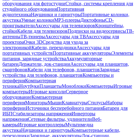
оборудования для фотостудии
Стойки, системы крепления для
студийного оборудования
Портативная
аудиотехника
Наушники и гарнитуры
Портативные колонки,
акустика
Умные колонки
MP3-плееры
Диктофоны
CD-
проигрыватели
Аксессуары для телевизоров
Кронштейны,
стойки
Кабели для телевизоров
Подписки на видеосервисы
ТВ-
антенны
ТВ-тюнеры
Аксессуары для ТВ
Аксессуары для
проектора
Очки 3D
Средства для ухода за
электроникой
Кабели, переходники
Аксессуары для
портативных устройств
Портативные аккумуляторы
Элементы
питания, зарядные устройства
Аккумуляторные
батареи
Держатели, док-станции
Аксессуары для планшетов,
смартфонов
Кабели для телефонов, планшетов
Зарядные
устройства для телефонов, планшетов
Компьютеры и
периферия
Компьютерная
техника
Ноутбуки
Планшеты
Моноблоки
Компьютеры
Игровые
компьютеры
Игровые консоли
Серверное
оборудование
Компьютерная
периферия
Мониторы
Мыши
Клавиатуры
Стилусы
Наборы
периферии
Источники бесперебойного питания
Батареи для
ИБП
Стабилизаторы напряжения
Инверторы
напряжения
Сетевые фильтры, удлинители
Веб-
камеры
Игровые контроллеры
Мультимедиа
акустика
Наушники и гарнитуры
Компьютерные кабели,
переходники
Зарядные, аккумуляторы
Док-станции,