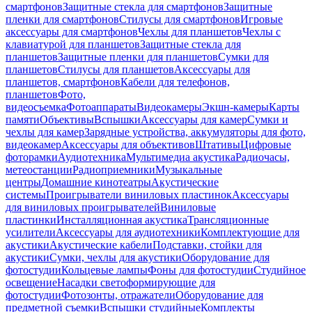
смартфонов
Защитные стекла для смартфонов
Защитные
пленки для смартфонов
Стилусы для смартфонов
Игровые
аксессуары для смартфонов
Чехлы для планшетов
Чехлы с
клавиатурой для планшетов
Защитные стекла для
планшетов
Защитные пленки для планшетов
Сумки для
планшетов
Стилусы для планшетов
Аксессуары для
планшетов, смартфонов
Кабели для телефонов,
планшетов
Фото,
видеосъемка
Фотоаппараты
Видеокамеры
Экшн-камеры
Карты
памяти
Объективы
Вспышки
Аксессуары для камер
Сумки и
чехлы для камер
Зарядные устройства, аккумуляторы для фото,
видеокамер
Аксессуары для объективов
Штативы
Цифровые
фоторамки
Аудиотехника
Мультимедиа акустика
Радиочасы,
метеостанции
Радиоприемники
Музыкальные
центры
Домашние кинотеатры
Акустические
системы
Проигрыватели виниловых пластинок
Аксессуары
для виниловых проигрывателей
Виниловые
пластинки
Инсталляционная акустика
Трансляционные
усилители
Аксессуары для аудиотехники
Комплектующие для
акустики
Акустические кабели
Подставки, стойки для
акустики
Сумки, чехлы для акустики
Оборудование для
фотостудии
Кольцевые лампы
Фоны для фотостудии
Студийное
освещение
Насадки светоформирующие для
фотостудии
Фотозонты, отражатели
Оборудование для
предметной съемки
Вспышки студийные
Комплекты