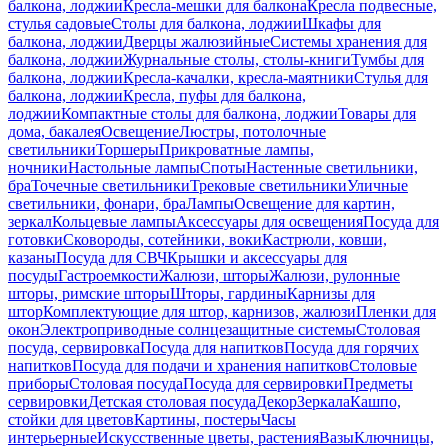
балкона, лоджии
Кресла-мешки для балкона
Кресла подвесные,
стулья садовые
Столы для балкона, лоджии
Шкафы для
балкона, лоджии
Дверцы жалюзийные
Системы хранения для
балкона, лоджии
Журнальные столы, столы-книги
Тумбы для
балкона, лоджии
Кресла-качалки, кресла-маятники
Стулья для
балкона, лоджии
Кресла, пуфы для балкона,
лоджии
Компактные столы для балкона, лоджии
Товары для
дома, бакалея
Освещение
Люстры, потолочные
светильники
Торшеры
Прикроватные лампы,
ночники
Настольные лампы
Споты
Настенные светильники,
бра
Точечные светильники
Трековые светильники
Уличные
светильники, фонари, бра
Лампы
Освещение для картин,
зеркал
Кольцевые лампы
Аксессуары для освещения
Посуда для
готовки
Сковороды, сотейники, воки
Кастрюли, ковши,
казаны
Посуда для СВЧ
Крышки и аксессуары для
посуды
Гастроемкости
Жалюзи, шторы
Жалюзи, рулонные
шторы, римские шторы
Шторы, гардины
Карнизы для
штор
Комплектующие для штор, карнизов, жалюзи
Пленки для
окон
Электроприводные солнцезащитные системы
Столовая
посуда, сервировка
Посуда для напитков
Посуда для горячих
напитков
Посуда для подачи и хранения напитков
Столовые
приборы
Столовая посуда
Посуда для сервировки
Предметы
сервировки
Детская столовая посуда
Декор
Зеркала
Кашпо,
стойки для цветов
Картины, постеры
Часы
интерьерные
Искусственные цветы, растения
Вазы
Ключницы,