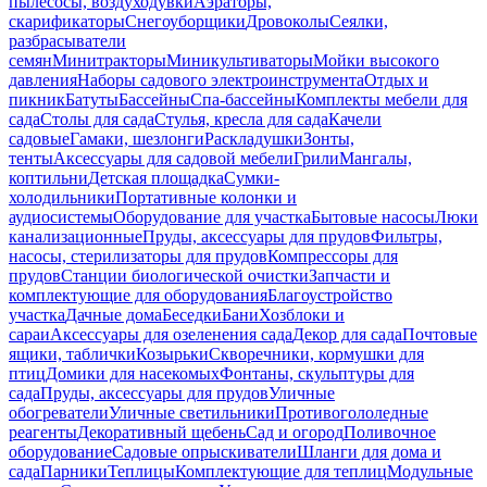
пылесосы, воздуходувки
Аэраторы,
скарификаторы
Снегоуборщики
Дровоколы
Сеялки,
разбрасыватели
семян
Минитракторы
Миникультиваторы
Мойки высокого
давления
Наборы садового электроинструмента
Отдых и
пикник
Батуты
Бассейны
Спа-бассейны
Комплекты мебели для
сада
Столы для сада
Стулья, кресла для сада
Качели
садовые
Гамаки, шезлонги
Раскладушки
Зонты,
тенты
Аксессуары для садовой мебели
Грили
Мангалы,
коптильни
Детская площадка
Сумки-
холодильники
Портативные колонки и
аудиосистемы
Оборудование для участка
Бытовые насосы
Люки
канализационные
Пруды, аксессуары для прудов
Фильтры,
насосы, стерилизаторы для прудов
Компрессоры для
прудов
Станции биологической очистки
Запчасти и
комплектующие для оборудования
Благоустройство
участка
Дачные дома
Беседки
Бани
Хозблоки и
сараи
Аксессуары для озеленения сада
Декор для сада
Почтовые
ящики, таблички
Козырьки
Скворечники, кормушки для
птиц
Домики для насекомых
Фонтаны, скульптуры для
сада
Пруды, аксессуары для прудов
Уличные
обогреватели
Уличные светильники
Противогололедные
реагенты
Декоративный щебень
Сад и огород
Поливочное
оборудование
Садовые опрыскиватели
Шланги для дома и
сада
Парники
Теплицы
Комплектующие для теплиц
Модульные