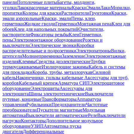
панели
Потолочные плиты
Багеты, молдинги,
уголки
Лакокрасочные материалы
Краски
Эмали
Лаки
Морилки,
пропитки
Колеры для краски
Растворители
Грунтовки
Краски,
эмали аэрозольные
Краски, эмали
Пены, клеи,
герметики
Жидкие гвозди
Герметики
Монтажная пена
Клеи для
обоев
Клеи для напольных покрытий
Очистители,
растворители
Фиксаторы резьбы
Клеи
Герметики,
пены
Электромонтажное оборудование
Розетки и
выключатели
Электрические звонки
Коробки
распределительные и подрозетники
Электропатроны
Вилки,
штепсели
Молниеприемники
Заземление
Электромонтажные
изделия
Клеммы
Средства диэлектрические
Трубки
термоусаживаемые
Изолирующие зажимы
Кабель и системы
для прокладки
Короба, трубы, металлорукав
Силовой
кабель
Наконечники, гильзы кабельные
Аксессуары для труб,
коробов
Кабельный крепеж
Арматура СИП
Электрощитовое
оборудование
Электрощиты
Аксессуары для
электрощита
Шины электротехнические
Выключатели
путевые, концевые
Трансформаторы
Аппаратура
управления
Рубильники
Предохранители
Частотные
преобразователи
Пускатели магнитные
Модульная
автоматика
Выключатели автоматические
Реле
Выключатели
нагрузки
Контакторы
Дополнительное модульное
оборудование
УЗИП
Автоматика пуска
двигателя
Дифференциальные