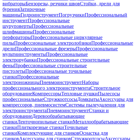
вибраторы
Бензорезы, резчики швов
Стойки, дрели для
бурения
Затирочные
машины
Гидроинструмент
Погрузчики
Профессиональный
инструмент
Профессиональные
шуруповерты
Профессиональные
шлифмашины
Профессиональные
перфораторы
Профессиональные циркулярные
пилы
Профессиональные электролобзики
Профессиональные
дрели
Профессиональные фрезеры
Профессиональные
мультиинструменты
Профессиональные
электрорубанки
Профессиональные строительные
фены
Профессиональные строительные
пистолеты
Профессиональные точильные
станки
Профессиональные
электроножницы
Пневмоинструмент
Наборы
профессионального электроинструмента
Строительное
оборудование
Компрессоры
Тепловые пушки
Пылесосы
профессиональные
Стружкоотсосы
Домкраты
Аксессуары для
компрессоров, пневмосистем
Системы пылеудаления для
электроинструмента
Пневмоинструмент
Станки и
оборудование
Деревообрабатывающие
станки
Ленточнопильные станки
Металлообрабатывающие
станки
Плиткорезные станки
Точильные
станки
Комплектующие для станков
Оснастка для
станков
Аксессуары для станков
Стружкоотсосы
Аксессуары