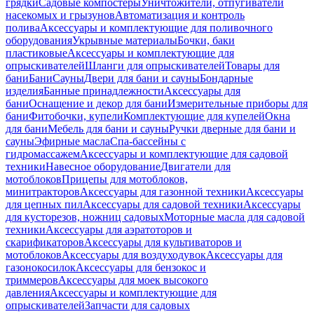
грядки
Садовые компостеры
Уничтожители, отпугиватели
насекомых и грызунов
Автоматизация и контроль
полива
Аксессуары и комплектующие для поливочного
оборудования
Укрывные материалы
Бочки, баки
пластиковые
Аксессуары и комплектующие для
опрыскивателей
Шланги для опрыскивателей
Товары для
бани
Бани
Сауны
Двери для бани и сауны
Бондарные
изделия
Банные принадлежности
Аксессуары для
бани
Оснащение и декор для бани
Измерительные приборы для
бани
Фитобочки, купели
Комплектующие для купелей
Окна
для бани
Мебель для бани и сауны
Ручки дверные для бани и
сауны
Эфирные масла
Спа-бассейны с
гидромассажем
Аксессуары и комплектующие для садовой
техники
Навесное оборудование
Двигатели для
мотоблоков
Прицепы для мотоблоков,
минитракторов
Аксессуары для газонной техники
Аксессуары
для цепных пил
Аксессуары для садовой техники
Аксессуары
для кусторезов, ножниц садовых
Моторные масла для садовой
техники
Аксессуары для аэратоторов и
скарификаторов
Аксессуары для культиваторов и
мотоблоков
Аксессуары для воздуходувок
Аксессуары для
газонокосилок
Аксессуары для бензокос и
триммеров
Аксессуары для моек высокого
давления
Аксессуары и комплектующие для
опрыскивателей
Запчасти для садовых