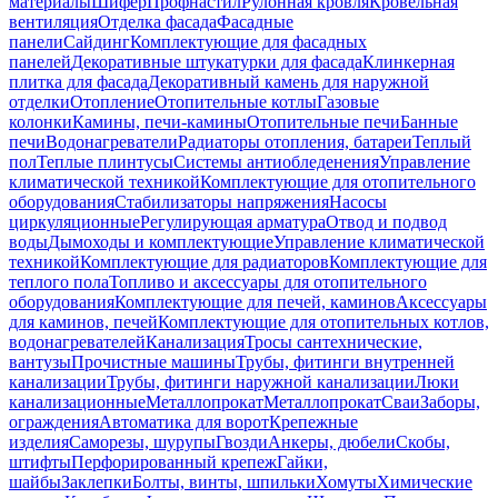
материалы
Шифер
Профнастил
Рулонная кровля
Кровельная
вентиляция
Отделка фасада
Фасадные
панели
Сайдинг
Комплектующие для фасадных
панелей
Декоративные штукатурки для фасада
Клинкерная
плитка для фасада
Декоративный камень для наружной
отделки
Отопление
Отопительные котлы
Газовые
колонки
Камины, печи-камины
Отопительные печи
Банные
печи
Водонагреватели
Радиаторы отопления, батареи
Теплый
пол
Теплые плинтусы
Системы антиобледенения
Управление
климатической техникой
Комплектующие для отопительного
оборудования
Стабилизаторы напряжения
Насосы
циркуляционные
Регулирующая арматура
Отвод и подвод
воды
Дымоходы и комплектующие
Управление климатической
техникой
Комплектующие для радиаторов
Комплектующие для
теплого пола
Топливо и аксессуары для отопительного
оборудования
Комплектующие для печей, каминов
Аксессуары
для каминов, печей
Комплектующие для отопительных котлов,
водонагревателей
Канализация
Тросы сантехнические,
вантузы
Прочистные машины
Трубы, фитинги внутренней
канализации
Трубы, фитинги наружной канализации
Люки
канализационные
Металлопрокат
Металлопрокат
Сваи
Заборы,
ограждения
Автоматика для ворот
Крепежные
изделия
Саморезы, шурупы
Гвозди
Анкеры, дюбели
Скобы,
штифты
Перфорированный крепеж
Гайки,
шайбы
Заклепки
Болты, винты, шпильки
Хомуты
Химические