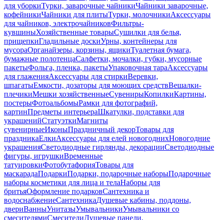
для уборки
Турки, заварочные чайники
Чайники заварочные,
кофейники
Чайники для плиты
Турки, молочники
Аксессуары
для чайников, электрочайников
Фильтры-
кувшины
Хозяйственные товары
Сушилки для белья,
прищепки
Гладильные доски
Урны, контейнеры для
мусора
Органайзеры, корзины, ящики
Туалетная бумага,
бумажные полотенца
Салфетки, мочалки, губки, мусорные
пакеты
Фольга, пленка, пакеты
Упаковочная тара
Аксессуары
для глажения
Аксессуары для стирки
Веревки,
шпагаты
Емкости, дозаторы для моющих средств
Вешалки-
плечики
Мешки хозяйственные
Сувениры
Копилки
Картины,
постеры
Фотоальбомы
Рамки для фотографий,
картин
Предметы интерьера
Шкатулки, подставки для
украшений
Статуэтки
Магниты
сувенирные
Иконы
Праздничный декор
Товары для
праздника
Елки
Аксессуары для елей новогодних
Новогодние
украшения
Светодиодные гирлянды, декорации
Светодиодные
фигуры, игрушки
Временные
татуировки
Фотобутафория
Товары для
маскарада
Подарки
Подарки, подарочные наборы
Подарочные
наборы косметики для лица и тела
Наборы для
бритья
Оформление подарков
Сантехника и
водоснабжение
Сантехника
Душевые кабины, поддоны,
двери
Ванны
Унитазы
Умывальники
Умывальники со
смесителями
Смесители
Душевые панели,