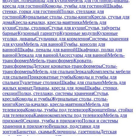
модули
Столешницы для кухни
Мебель для гостиной
Диваны,
кресла для гостиной
Комоды, тумбы для гостиной
Шкафы,
стенки, горки для гостиной
Полки, стеллажи для
гостиной
Журнальные столы, столы-книги
Кресла, стулья для
дома
Кресла-качалки, кресла-маятники
Мебель для
кухни
Столы, столики
Стулья для кухни
Стулья, табуреты
барные
Кухонный гарнитур
Кухонные модули
Кухонные
уголки, диваны
Стульчики для кормления
Системы хранения
для кухни
Мебель для ванной
Тумбы, консоли для
ванной
Шкафы, пеналы для ванной
Шкафчики, полки для
ванной
Зеркала для ванной
Аксессуары для ванной
Мебель-
трансформер
Мебель-трансформер
Кровати-
трансформеры
Детские кроватки-трансформеры
Столы-
трансформеры
Мебель для спальни
Зеркала
Комплекты мебели
для спальни
Прикроватные тумбы
Комоды и тумбы для
спальни
Туалетные столики
Шкафы для спальни
Мебель для
жилых комнат
Диваны, кресла для дома
Шкафы, стенки,
секции
Полки, стеллажи, системы хранения
Стулья,
кресла
Комоды и тумбы
Журнальные столы, столы-
книги
Кресла-качалки, кресла-маятники
Мебель для
телевизора
Комоды, тумбы под телевизор
Кронштейны, стойки
для телевизора
Каминокомплекты под телевизор
Мебель для
прихожей
Секции, тумбы в прихожую
Полки и системы
хранения в прихожую
Вешалки, подставки для
зонтов
Банкетки, скамьи
Ключницы, газетницы
Детская