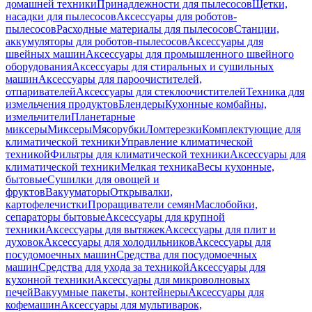
домашней техники
Принадлежности для пылесосов
Щетки,
насадки для пылесосов
Аксессуары для роботов-
пылесосов
Расходные материалы для пылесосов
Станции,
аккумуляторы для роботов-пылесосов
Аксессуары для
швейных машин
Аксессуары для промышленного швейного
оборудования
Аксессуары для стиральных и сушильных
машин
Аксессуары для пароочистителей,
отпаривателей
Аксессуары для стеклоочистителей
Техника для
измельчения продуктов
Блендеры
Кухонные комбайны,
измельчители
Планетарные
миксеры
Миксеры
Мясорубки
Ломтерезки
Комплектующие для
климатической техники
Управление климатической
техникой
Фильтры для климатической техники
Аксессуары для
климатической техники
Мелкая техника
Весы кухонные,
бытовые
Сушилки для овощей и
фруктов
Вакууматоры
Открывалки,
картофелечистки
Проращиватели семян
Маслобойки,
сепараторы бытовые
Аксессуары для крупной
техники
Аксессуары для вытяжек
Аксессуары для плит и
духовок
Аксессуары для холодильников
Аксессуары для
посудомоечных машин
Средства для посудомоечных
машин
Средства для ухода за техникой
Аксессуары для
кухонной техники
Аксессуары для микроволновых
печей
Вакуумные пакеты, контейнеры
Аксессуары для
кофемашин
Аксессуары для мультиварок,