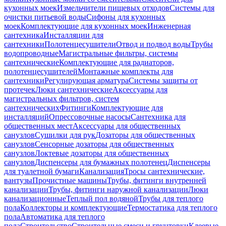
кухонных моек
Измельчители пищевых отходов
Системы для
очистки питьевой воды
Сифоны для кухонных
моек
Комплектующие для кухонных моек
Инженерная
сантехника
Инсталляции для
сантехники
Полотенцесушители
Отвод и подвод воды
Трубы
водопроводные
Магистральные фильтры, системы
сантехнические
Комплектующие для радиаторов,
полотенцесушителей
Монтажные комплекты для
сантехники
Регулирующая арматура
Системы защиты от
протечек
Люки сантехнические
Аксессуары для
магистральных фильтров, систем
сантехнических
Фитинги
Комплектующие для
инсталляций
Опрессовочные насосы
Сантехника для
общественных мест
Аксессуары для общественных
санузлов
Сушилки для рук
Дозаторы для общественных
санузлов
Сенсорные дозаторы для общественных
санузлов
Локтевые дозаторы для общественных
санузлов
Диспенсеры для бумажных полотенец
Диспенсеры
для туалетной бумаги
Канализация
Тросы сантехнические,
вантузы
Прочистные машины
Трубы, фитинги внутренней
канализации
Трубы, фитинги наружной канализации
Люки
канализационные
Теплый пол водяной
Трубы для теплого
пола
Коллекторы и комплектующие
Термостатика для теплого
пола
Автоматика для теплого
пола
Строительство
Строительные смеси и грунтовки
Клеевые