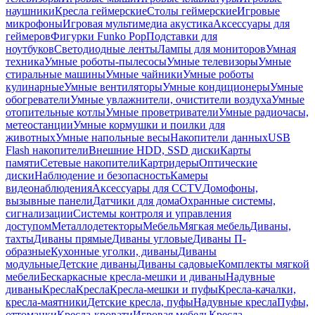
наушники
Кресла геймерские
Столы геймерские
Игровые
микрофоны
Игровая мультимедиа акустика
Аксессуары для
геймеров
Фигурки Funko Pop
Подставки для
ноутбуков
Светодиодные ленты
Лампы для мониторов
Умная
техника
Умные роботы-пылесосы
Умные телевизоры
Умные
стиральные машины
Умные чайники
Умные роботы
кулинарные
Умные вентиляторы
Умные кондиционеры
Умные
обогреватели
Умные увлажнители, очистители воздуха
Умные
отопительные котлы
Умные проветриватели
Умные радиочасы,
метеостанции
Умные кормушки и поилки для
животных
Умные напольные весы
Накопители данных
USB
Flash накопители
Внешние HDD, SSD диски
Карты
памяти
Сетевые накопители
Картридеры
Оптические
диски
Наблюдение и безопасность
Камеры
видеонаблюдения
Аксессуары для CCTV
Домофоны,
вызывные панели
Датчики для дома
Охранные системы,
сигнализации
Системы контроля и управления
доступом
Металлодетекторы
Мебель
Мягкая мебель
Диваны,
тахты
Диваны прямые
Диваны угловые
Диваны П-
образные
Кухонные уголки, диваны
Диваны
модульные
Детские диваны
Диваны садовые
Комплекты мягкой
мебели
Бескаркасные кресла-мешки и диваны
Надувные
диваны
Кресла
Кресла
Кресла-мешки и пуфы
Кресла-качалки,
кресла-маятники
Детские кресла, пуфы
Надувные кресла
Пуфы,
оттоманки
Кресла-кровати
Игровая мебель
Кресла