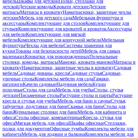
мебель
Шкафы для детской
Полки, стеллажи для
детской
Детские комоды
Кровати детские
Детские
матрасы
Матрасы в кроватку
Наматрасники, защитные чехлы
детские
Мебель для детского сада
Мебельная фурнитура и
аксессуары
Комплектующие для столов
Комплектующие для
стульев
Комплектующие для кроватей и кроваток
Аксессуары
для мебели
Комплектующие для мягкой
мебели
Комплектующие для корпусной мебели
Мебельная
фурнитура
Чехлы для мебели
Системы хранения для
кухни
Товары для безопасности детей
Мебель для самых
маленьких
Кроватки для новорожденных
Пеленальные
столики, комоды, матрасы
Манежи, кровати-манежи
Матрасы в
кроватку
Наматрасники, защитные чехлы в кроватку
Садовая
мебель
Садовые диваны, кресла
Садовые стулья
Садовые,
уличные столы
Комплекты мебели для сада
Гамаки,
шезлонги
Качели садовые
Надувная мебель
Кухни
походные
Столы для сада
Мебель для учебы
Столы, стулья
детские
Письменные столы
Растущие столы и парты
Растущие
кресла и стулья для учебы
Мебель для бани и сауны
Стулья,
табуретки, подставки для бани
Скамьи для бани
Столы для
бани
Журнальные столики для бани
Мебель для кабинета и
офиса
Столы офисные, компьютерные
Кресла, стулья для
офиса
Мягкая мебель для офиса
Шкафы офисные
Стеллажи,
полки для документов
Офисные тумбы
Комплекты мебели для
кабинета
Мебель для лоджии и балкона
Комплекты мебели для