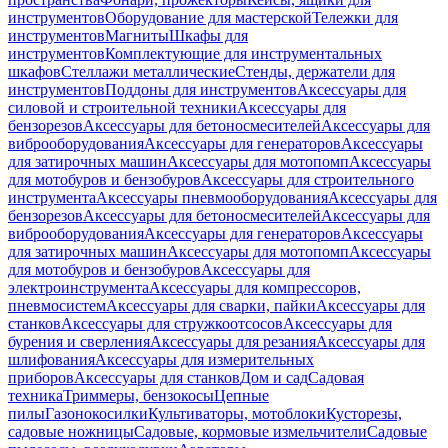
инструментов
Оборудование для мастерской
Тележки для
инструментов
Магниты
Шкафы для
инструментов
Комплектующие для инструментальных
шкафов
Стеллажи металлические
Стенды, держатели для
инструментов
Поддоны для инструментов
Аксессуары для
силовой и строительной техники
Аксессуары для
бензорезов
Аксессуары для бетоносмесителей
Аксессуары для
виброоборудования
Аксессуары для генераторов
Аксессуары
для затирочных машин
Аксессуары для мотопомп
Аксессуары
для мотобуров и бензобуров
Аксессуары для строительного
инструмента
Аксессуары пневмооборудования
Аксессуары для
бензорезов
Аксессуары для бетоносмесителей
Аксессуары для
виброоборудования
Аксессуары для генераторов
Аксессуары
для затирочных машин
Аксессуары для мотопомп
Аксессуары
для мотобуров и бензобуров
Аксессуары для
электроинструмента
Аксессуары для компрессоров,
пневмосистем
Аксессуары для сварки, пайки
Аксессуары для
станков
Аксессуары для стружкоотсосов
Аксессуары для
бурения и сверления
Аксессуары для резания
Аксессуары для
шлифования
Аксессуары для измерительных
приборов
Аксессуары для станков
Дом и сад
Садовая
техника
Триммеры, бензокосы
Цепные
пилы
Газонокосилки
Культиваторы, мотоблоки
Кусторезы,
садовые ножницы
Садовые, кормовые измельчители
Садовые