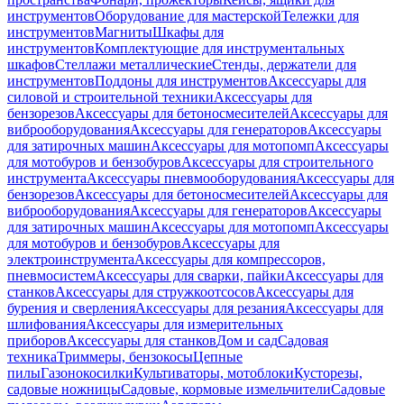
инструментов
Оборудование для мастерской
Тележки для
инструментов
Магниты
Шкафы для
инструментов
Комплектующие для инструментальных
шкафов
Стеллажи металлические
Стенды, держатели для
инструментов
Поддоны для инструментов
Аксессуары для
силовой и строительной техники
Аксессуары для
бензорезов
Аксессуары для бетоносмесителей
Аксессуары для
виброоборудования
Аксессуары для генераторов
Аксессуары
для затирочных машин
Аксессуары для мотопомп
Аксессуары
для мотобуров и бензобуров
Аксессуары для строительного
инструмента
Аксессуары пневмооборудования
Аксессуары для
бензорезов
Аксессуары для бетоносмесителей
Аксессуары для
виброоборудования
Аксессуары для генераторов
Аксессуары
для затирочных машин
Аксессуары для мотопомп
Аксессуары
для мотобуров и бензобуров
Аксессуары для
электроинструмента
Аксессуары для компрессоров,
пневмосистем
Аксессуары для сварки, пайки
Аксессуары для
станков
Аксессуары для стружкоотсосов
Аксессуары для
бурения и сверления
Аксессуары для резания
Аксессуары для
шлифования
Аксессуары для измерительных
приборов
Аксессуары для станков
Дом и сад
Садовая
техника
Триммеры, бензокосы
Цепные
пилы
Газонокосилки
Культиваторы, мотоблоки
Кусторезы,
садовые ножницы
Садовые, кормовые измельчители
Садовые