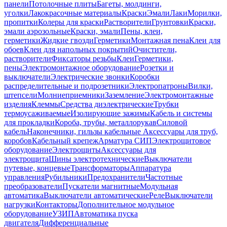
панели
Потолочные плиты
Багеты, молдинги,
уголки
Лакокрасочные материалы
Краски
Эмали
Лаки
Морилки,
пропитки
Колеры для краски
Растворители
Грунтовки
Краски,
эмали аэрозольные
Краски, эмали
Пены, клеи,
герметики
Жидкие гвозди
Герметики
Монтажная пена
Клеи для
обоев
Клеи для напольных покрытий
Очистители,
растворители
Фиксаторы резьбы
Клеи
Герметики,
пены
Электромонтажное оборудование
Розетки и
выключатели
Электрические звонки
Коробки
распределительные и подрозетники
Электропатроны
Вилки,
штепсели
Молниеприемники
Заземление
Электромонтажные
изделия
Клеммы
Средства диэлектрические
Трубки
термоусаживаемые
Изолирующие зажимы
Кабель и системы
для прокладки
Короба, трубы, металлорукав
Силовой
кабель
Наконечники, гильзы кабельные
Аксессуары для труб,
коробов
Кабельный крепеж
Арматура СИП
Электрощитовое
оборудование
Электрощиты
Аксессуары для
электрощита
Шины электротехнические
Выключатели
путевые, концевые
Трансформаторы
Аппаратура
управления
Рубильники
Предохранители
Частотные
преобразователи
Пускатели магнитные
Модульная
автоматика
Выключатели автоматические
Реле
Выключатели
нагрузки
Контакторы
Дополнительное модульное
оборудование
УЗИП
Автоматика пуска
двигателя
Дифференциальные