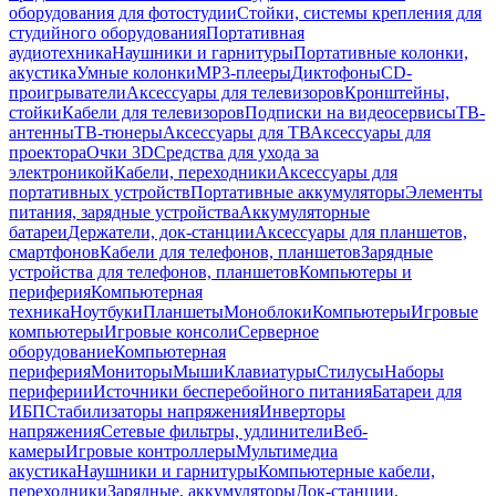
оборудования для фотостудии
Стойки, системы крепления для
студийного оборудования
Портативная
аудиотехника
Наушники и гарнитуры
Портативные колонки,
акустика
Умные колонки
MP3-плееры
Диктофоны
CD-
проигрыватели
Аксессуары для телевизоров
Кронштейны,
стойки
Кабели для телевизоров
Подписки на видеосервисы
ТВ-
антенны
ТВ-тюнеры
Аксессуары для ТВ
Аксессуары для
проектора
Очки 3D
Средства для ухода за
электроникой
Кабели, переходники
Аксессуары для
портативных устройств
Портативные аккумуляторы
Элементы
питания, зарядные устройства
Аккумуляторные
батареи
Держатели, док-станции
Аксессуары для планшетов,
смартфонов
Кабели для телефонов, планшетов
Зарядные
устройства для телефонов, планшетов
Компьютеры и
периферия
Компьютерная
техника
Ноутбуки
Планшеты
Моноблоки
Компьютеры
Игровые
компьютеры
Игровые консоли
Серверное
оборудование
Компьютерная
периферия
Мониторы
Мыши
Клавиатуры
Стилусы
Наборы
периферии
Источники бесперебойного питания
Батареи для
ИБП
Стабилизаторы напряжения
Инверторы
напряжения
Сетевые фильтры, удлинители
Веб-
камеры
Игровые контроллеры
Мультимедиа
акустика
Наушники и гарнитуры
Компьютерные кабели,
переходники
Зарядные, аккумуляторы
Док-станции,