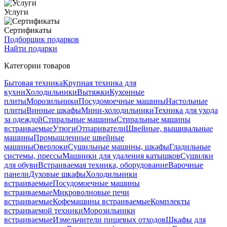
Услуги
Сертификаты
Подборщик подарков
Найти подарки
Категории товаров
Бытовая техника
Крупная техника для
кухни
Холодильники
Вытяжки
Кухонные
плиты
Морозильники
Посудомоечные машины
Настольные
плиты
Винные шкафы
Мини-холодильники
Техника для ухода
за одеждой
Стиральные машины
Стиральные машины
встраиваемые
Утюги
Отпариватели
Швейные, вышивальные
машины
Промышленные швейные
машины
Оверлоки
Сушильные машины, шкафы
Гладильные
системы, прессы
Машинки для удаления катышков
Сушилки
для обуви
Встраиваемая техника, оборудование
Варочные
панели
Духовые шкафы
Холодильники
встраиваемые
Посудомоечные машины
встраиваемые
Микроволновые печи
встраиваемые
Кофемашины встраиваемые
Комплекты
встраиваемой техники
Морозильники
встраиваемые
Измельчители пищевых отходов
Шкафы для