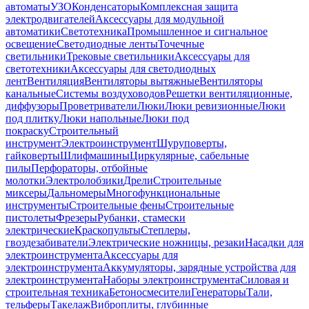
автоматы
УЗО
Конденсаторы
Комплексная защита
электродвигателей
Аксессуары для модульной
автоматики
Светотехника
Промышленное и сигнальное
освещение
Светодиодные ленты
Точечные
светильники
Трековые светильники
Аксессуары для
светотехники
Аксессуары для светодиодных
лент
Вентиляция
Вентиляторы вытяжные
Вентиляторы
канальные
Системы воздуховодов
Решетки вентиляционные,
диффузоры
Проветриватели
Люки
Люки ревизионные
Люки
под плитку
Люки напольные
Люки под
покраску
Строительный
инструмент
Электроинструмент
Шуруповерты,
гайковерты
Шлифмашины
Циркулярные, сабельные
пилы
Перфораторы, отбойные
молотки
Электролобзики
Дрели
Строительные
миксеры
Дальномеры
Многофункциональные
инструменты
Строительные фены
Строительные
пистолеты
Фрезеры
Рубанки, стамески
электрические
Краскопульты
Степлеры,
гвоздезабиватели
Электрические ножницы, резаки
Насадки для
электроинструмента
Аксессуары для
электроинструмента
Аккумуляторы, зарядные устройства для
электроинструмента
Наборы электроинструмента
Силовая и
строительная техника
Бетоносмесители
Генераторы
Тали,
тельферы
Такелаж
Виброплиты, глубинные