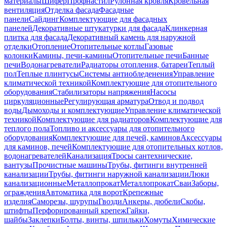
материалы
Шифер
Профнастил
Рулонная кровля
Кровельная
вентиляция
Отделка фасада
Фасадные
панели
Сайдинг
Комплектующие для фасадных
панелей
Декоративные штукатурки для фасада
Клинкерная
плитка для фасада
Декоративный камень для наружной
отделки
Отопление
Отопительные котлы
Газовые
колонки
Камины, печи-камины
Отопительные печи
Банные
печи
Водонагреватели
Радиаторы отопления, батареи
Теплый
пол
Теплые плинтусы
Системы антиобледенения
Управление
климатической техникой
Комплектующие для отопительного
оборудования
Стабилизаторы напряжения
Насосы
циркуляционные
Регулирующая арматура
Отвод и подвод
воды
Дымоходы и комплектующие
Управление климатической
техникой
Комплектующие для радиаторов
Комплектующие для
теплого пола
Топливо и аксессуары для отопительного
оборудования
Комплектующие для печей, каминов
Аксессуары
для каминов, печей
Комплектующие для отопительных котлов,
водонагревателей
Канализация
Тросы сантехнические,
вантузы
Прочистные машины
Трубы, фитинги внутренней
канализации
Трубы, фитинги наружной канализации
Люки
канализационные
Металлопрокат
Металлопрокат
Сваи
Заборы,
ограждения
Автоматика для ворот
Крепежные
изделия
Саморезы, шурупы
Гвозди
Анкеры, дюбели
Скобы,
штифты
Перфорированный крепеж
Гайки,
шайбы
Заклепки
Болты, винты, шпильки
Хомуты
Химические