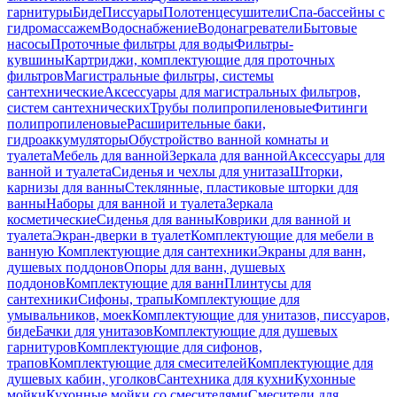
гарнитуры
Биде
Писсуары
Полотенцесушители
Спа-бассейны с
гидромассажем
Водоснабжение
Водонагреватели
Бытовые
насосы
Проточные фильтры для воды
Фильтры-
кувшины
Картриджи, комплектующие для проточных
фильтров
Магистральные фильтры, системы
сантехнические
Аксессуары для магистральных фильтров,
систем сантехнических
Трубы полипропиленовые
Фитинги
полипропиленовые
Расширительные баки,
гидроаккумуляторы
Обустройство ванной комнаты и
туалета
Мебель для ванной
Зеркала для ванной
Аксессуары для
ванной и туалета
Сиденья и чехлы для унитаза
Шторки,
карнизы для ванны
Стеклянные, пластиковые шторки для
ванны
Наборы для ванной и туалета
Зеркала
косметические
Сиденья для ванны
Коврики для ванной и
туалета
Экран-дверки в туалет
Комплектующие для мебели в
ванную
Комплектующие для сантехники
Экраны для ванн,
душевых поддонов
Опоры для ванн, душевых
поддонов
Комплектующие для ванн
Плинтусы для
сантехники
Сифоны, трапы
Комплектующие для
умывальников, моек
Комплектующие для унитазов, писсуаров,
биде
Бачки для унитазов
Комплектующие для душевых
гарнитуров
Комплектующие для сифонов,
трапов
Комплектующие для смесителей
Комплектующие для
душевых кабин, уголков
Сантехника для кухни
Кухонные
мойки
Кухонные мойки со смесителями
Смесители для