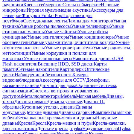
наушники
Кресла геймерские
Столы геймерские
Игровые
микрофоны
Игровая мультимедиа акустика
Аксессуары для
геймеров
Фигурки Funko Pop
Подставки для
ноутбуков
Светодиодные ленты
Лампы для мониторов
Умная
техника
Умные роботы-пылесосы
Умные телевизоры
Умные
стиральные машины
Умные чайники
Умные роботы
кулинарные
Умные вентиляторы
Умные кондиционеры
Умные
обогреватели
Умные увлажнители, очистители воздуха
Умные
отопительные котлы
Умные проветриватели
Умные радиочасы,
метеостанции
Умные кормушки и поилки для
животных
Умные напольные весы
Накопители данных
USB
Flash накопители
Внешние HDD, SSD диски
Карты
памяти
Сетевые накопители
Картридеры
Оптические
диски
Наблюдение и безопасность
Камеры
видеонаблюдения
Аксессуары для CCTV
Домофоны,
вызывные панели
Датчики для дома
Охранные системы,
сигнализации
Системы контроля и управления
доступом
Металлодетекторы
Мебель
Мягкая мебель
Диваны,
тахты
Диваны прямые
Диваны угловые
Диваны П-
образные
Кухонные уголки, диваны
Диваны
модульные
Детские диваны
Диваны садовые
Комплекты мягкой
мебели
Бескаркасные кресла-мешки и диваны
Надувные
диваны
Кресла
Кресла
Кресла-мешки и пуфы
Кресла-качалки,
кресла-маятники
Детские кресла, пуфы
Надувные кресла
Пуфы,
оттоманки
Кресла-кровати
Игровая мебель
Кресла