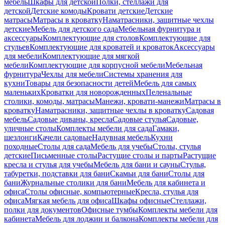
мебель
Шкафы для детской
Полки, стеллажи для
детской
Детские комоды
Кровати детские
Детские
матрасы
Матрасы в кроватку
Наматрасники, защитные чехлы
детские
Мебель для детского сада
Мебельная фурнитура и
аксессуары
Комплектующие для столов
Комплектующие для
стульев
Комплектующие для кроватей и кроваток
Аксессуары
для мебели
Комплектующие для мягкой
мебели
Комплектующие для корпусной мебели
Мебельная
фурнитура
Чехлы для мебели
Системы хранения для
кухни
Товары для безопасности детей
Мебель для самых
маленьких
Кроватки для новорожденных
Пеленальные
столики, комоды, матрасы
Манежи, кровати-манежи
Матрасы в
кроватку
Наматрасники, защитные чехлы в кроватку
Садовая
мебель
Садовые диваны, кресла
Садовые стулья
Садовые,
уличные столы
Комплекты мебели для сада
Гамаки,
шезлонги
Качели садовые
Надувная мебель
Кухни
походные
Столы для сада
Мебель для учебы
Столы, стулья
детские
Письменные столы
Растущие столы и парты
Растущие
кресла и стулья для учебы
Мебель для бани и сауны
Стулья,
табуретки, подставки для бани
Скамьи для бани
Столы для
бани
Журнальные столики для бани
Мебель для кабинета и
офиса
Столы офисные, компьютерные
Кресла, стулья для
офиса
Мягкая мебель для офиса
Шкафы офисные
Стеллажи,
полки для документов
Офисные тумбы
Комплекты мебели для
кабинета
Мебель для лоджии и балкона
Комплекты мебели для