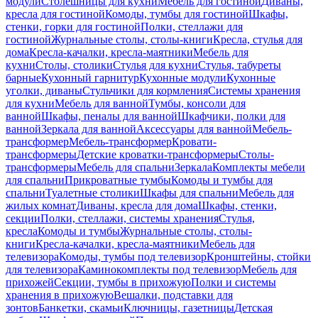
модули
Столешницы для кухни
Мебель для гостиной
Диваны,
кресла для гостиной
Комоды, тумбы для гостиной
Шкафы,
стенки, горки для гостиной
Полки, стеллажи для
гостиной
Журнальные столы, столы-книги
Кресла, стулья для
дома
Кресла-качалки, кресла-маятники
Мебель для
кухни
Столы, столики
Стулья для кухни
Стулья, табуреты
барные
Кухонный гарнитур
Кухонные модули
Кухонные
уголки, диваны
Стульчики для кормления
Системы хранения
для кухни
Мебель для ванной
Тумбы, консоли для
ванной
Шкафы, пеналы для ванной
Шкафчики, полки для
ванной
Зеркала для ванной
Аксессуары для ванной
Мебель-
трансформер
Мебель-трансформер
Кровати-
трансформеры
Детские кроватки-трансформеры
Столы-
трансформеры
Мебель для спальни
Зеркала
Комплекты мебели
для спальни
Прикроватные тумбы
Комоды и тумбы для
спальни
Туалетные столики
Шкафы для спальни
Мебель для
жилых комнат
Диваны, кресла для дома
Шкафы, стенки,
секции
Полки, стеллажи, системы хранения
Стулья,
кресла
Комоды и тумбы
Журнальные столы, столы-
книги
Кресла-качалки, кресла-маятники
Мебель для
телевизора
Комоды, тумбы под телевизор
Кронштейны, стойки
для телевизора
Каминокомплекты под телевизор
Мебель для
прихожей
Секции, тумбы в прихожую
Полки и системы
хранения в прихожую
Вешалки, подставки для
зонтов
Банкетки, скамьи
Ключницы, газетницы
Детская