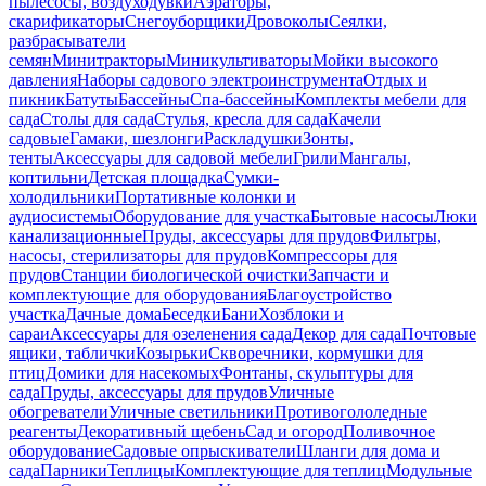
пылесосы, воздуходувки
Аэраторы,
скарификаторы
Снегоуборщики
Дровоколы
Сеялки,
разбрасыватели
семян
Минитракторы
Миникультиваторы
Мойки высокого
давления
Наборы садового электроинструмента
Отдых и
пикник
Батуты
Бассейны
Спа-бассейны
Комплекты мебели для
сада
Столы для сада
Стулья, кресла для сада
Качели
садовые
Гамаки, шезлонги
Раскладушки
Зонты,
тенты
Аксессуары для садовой мебели
Грили
Мангалы,
коптильни
Детская площадка
Сумки-
холодильники
Портативные колонки и
аудиосистемы
Оборудование для участка
Бытовые насосы
Люки
канализационные
Пруды, аксессуары для прудов
Фильтры,
насосы, стерилизаторы для прудов
Компрессоры для
прудов
Станции биологической очистки
Запчасти и
комплектующие для оборудования
Благоустройство
участка
Дачные дома
Беседки
Бани
Хозблоки и
сараи
Аксессуары для озеленения сада
Декор для сада
Почтовые
ящики, таблички
Козырьки
Скворечники, кормушки для
птиц
Домики для насекомых
Фонтаны, скульптуры для
сада
Пруды, аксессуары для прудов
Уличные
обогреватели
Уличные светильники
Противогололедные
реагенты
Декоративный щебень
Сад и огород
Поливочное
оборудование
Садовые опрыскиватели
Шланги для дома и
сада
Парники
Теплицы
Комплектующие для теплиц
Модульные