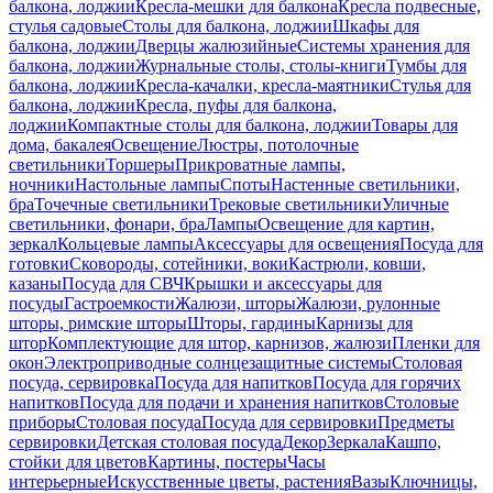
балкона, лоджии
Кресла-мешки для балкона
Кресла подвесные,
стулья садовые
Столы для балкона, лоджии
Шкафы для
балкона, лоджии
Дверцы жалюзийные
Системы хранения для
балкона, лоджии
Журнальные столы, столы-книги
Тумбы для
балкона, лоджии
Кресла-качалки, кресла-маятники
Стулья для
балкона, лоджии
Кресла, пуфы для балкона,
лоджии
Компактные столы для балкона, лоджии
Товары для
дома, бакалея
Освещение
Люстры, потолочные
светильники
Торшеры
Прикроватные лампы,
ночники
Настольные лампы
Споты
Настенные светильники,
бра
Точечные светильники
Трековые светильники
Уличные
светильники, фонари, бра
Лампы
Освещение для картин,
зеркал
Кольцевые лампы
Аксессуары для освещения
Посуда для
готовки
Сковороды, сотейники, воки
Кастрюли, ковши,
казаны
Посуда для СВЧ
Крышки и аксессуары для
посуды
Гастроемкости
Жалюзи, шторы
Жалюзи, рулонные
шторы, римские шторы
Шторы, гардины
Карнизы для
штор
Комплектующие для штор, карнизов, жалюзи
Пленки для
окон
Электроприводные солнцезащитные системы
Столовая
посуда, сервировка
Посуда для напитков
Посуда для горячих
напитков
Посуда для подачи и хранения напитков
Столовые
приборы
Столовая посуда
Посуда для сервировки
Предметы
сервировки
Детская столовая посуда
Декор
Зеркала
Кашпо,
стойки для цветов
Картины, постеры
Часы
интерьерные
Искусственные цветы, растения
Вазы
Ключницы,