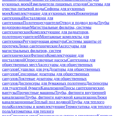
кухонных моек
Измельчители пищевых отходов
Системы для
очистки питьевой воды
Сифоны для кухонных
моек
Комплектующие для кухонных моек
Инженерная
сантехника
Инсталляции для
сантехники
Полотенцесушители
Отвод и подвод воды
Трубы
водопроводные
Магистральные фильтры, системы
сантехнические
Комплектующие для радиаторов,
полотенцесушителей
Монтажные комплекты для
сантехники
Регулирующая арматура
Системы защиты от
протечек
Люки сантехнические
Аксессуары для
магистральных фильтров, систем
сантехнических
Фитинги
Комплектующие для
инсталляций
Опрессовочные насосы
Сантехника для
общественных мест
Аксессуары для общественных
санузлов
Сушилки для рук
Дозаторы для общественных
санузлов
Сенсорные дозаторы для общественных
санузлов
Локтевые дозаторы для общественных
санузлов
Диспенсеры для бумажных полотенец
Диспенсеры
для туалетной бумаги
Канализация
Тросы сантехнические,
вантузы
Прочистные машины
Трубы, фитинги внутренней
канализации
Трубы, фитинги наружной канализации
Люки
канализационные
Теплый пол водяной
Трубы для теплого
пола
Коллекторы и комплектующие
Термостатика для теплого
пола
Автоматика для теплого
пола
Строительство
Строительные смеси и грунтовки
Клеевые