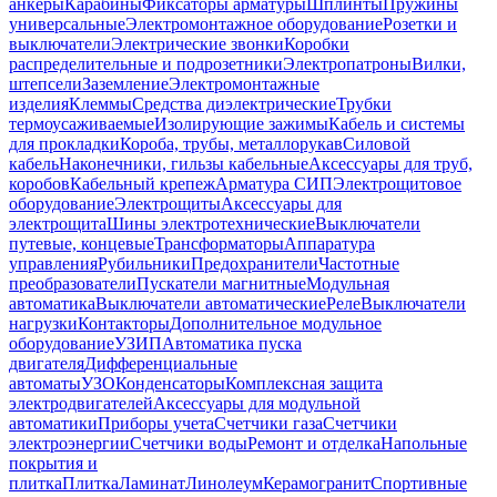
анкеры
Карабины
Фиксаторы арматуры
Шплинты
Пружины
универсальные
Электромонтажное оборудование
Розетки и
выключатели
Электрические звонки
Коробки
распределительные и подрозетники
Электропатроны
Вилки,
штепсели
Заземление
Электромонтажные
изделия
Клеммы
Средства диэлектрические
Трубки
термоусаживаемые
Изолирующие зажимы
Кабель и системы
для прокладки
Короба, трубы, металлорукав
Силовой
кабель
Наконечники, гильзы кабельные
Аксессуары для труб,
коробов
Кабельный крепеж
Арматура СИП
Электрощитовое
оборудование
Электрощиты
Аксессуары для
электрощита
Шины электротехнические
Выключатели
путевые, концевые
Трансформаторы
Аппаратура
управления
Рубильники
Предохранители
Частотные
преобразователи
Пускатели магнитные
Модульная
автоматика
Выключатели автоматические
Реле
Выключатели
нагрузки
Контакторы
Дополнительное модульное
оборудование
УЗИП
Автоматика пуска
двигателя
Дифференциальные
автоматы
УЗО
Конденсаторы
Комплексная защита
электродвигателей
Аксессуары для модульной
автоматики
Приборы учета
Счетчики газа
Счетчики
электроэнергии
Счетчики воды
Ремонт и отделка
Напольные
покрытия и
плитка
Плитка
Ламинат
Линолеум
Керамогранит
Спортивные