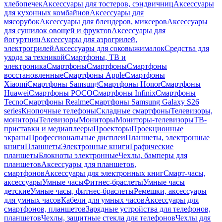
хлебопечек
Аксессуары для тостеров, сэндвичниц
Аксессуары
для кухонных комбайнов
Аксессуары для
мясорубок
Аксессуары для блендеров, миксеров
Аксессуары
для сушилок овощей и фруктов
Аксессуары для
йогуртниц
Аксессуары для аэрогрилей,
электрогрилей
Аксессуары для соковыжималок
Средства для
ухода за техникой
Смартфоны, ТВ и
электроника
Смартфоны
Смартфоны
Смартфоны
восстановленные
Смартфоны Apple
Смартфоны
Xiaomi
Смартфоны Samsung
Смартфоны Honor
Смартфоны
Huawei
Смартфоны POCO
Смартфоны Infinix
Смартфоны
Tecno
Смартфоны Realme
Смартфоны Samsung Galaxy S26
series
Кнопочные телефоны
Складные смартфоны
Телевизоры,
мониторы
Телевизоры
Мониторы
Мониторы-телевизоры
ТВ-
приставки и медиаплееры
Проекторы
Проекционные
экраны
Профессиональные дисплеи
Планшеты, электронные
книги
Планшеты
Электронные книги
Графические
планшеты
Блокноты электронные
Чехлы, бамперы для
планшетов
Аксессуары для планшетов,
смартфонов
Аксессуары для электронных книг
Смарт-часы,
аксессуары
Умные часы
Фитнес-браслеты
Умные часы
детские
Умные часы, фитнес-браслеты
Ремешки, аксессуары
для умных часов
Кабели для умных часов
Аксессуары для
смартфонов, планшетов
Зарядные устройства для телефонов,
планшетов
Чехлы, защитные стекла для телефонов
Чехлы для