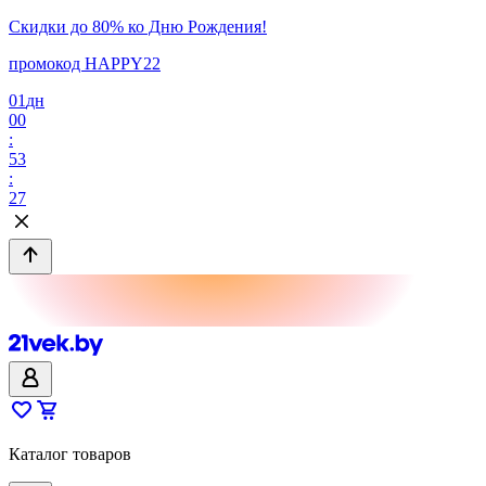
Скидки до 80% ко Дню Рождения!
промокод HAPPY22
01
дн
00
:
53
:
27
Каталог товаров