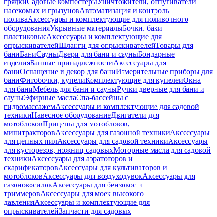
грядки
Садовые компостеры
Уничтожители, отпугиватели
насекомых и грызунов
Автоматизация и контроль
полива
Аксессуары и комплектующие для поливочного
оборудования
Укрывные материалы
Бочки, баки
пластиковые
Аксессуары и комплектующие для
опрыскивателей
Шланги для опрыскивателей
Товары для
бани
Бани
Сауны
Двери для бани и сауны
Бондарные
изделия
Банные принадлежности
Аксессуары для
бани
Оснащение и декор для бани
Измерительные приборы для
бани
Фитобочки, купели
Комплектующие для купелей
Окна
для бани
Мебель для бани и сауны
Ручки дверные для бани и
сауны
Эфирные масла
Спа-бассейны с
гидромассажем
Аксессуары и комплектующие для садовой
техники
Навесное оборудование
Двигатели для
мотоблоков
Прицепы для мотоблоков,
минитракторов
Аксессуары для газонной техники
Аксессуары
для цепных пил
Аксессуары для садовой техники
Аксессуары
для кусторезов, ножниц садовых
Моторные масла для садовой
техники
Аксессуары для аэратоторов и
скарификаторов
Аксессуары для культиваторов и
мотоблоков
Аксессуары для воздуходувок
Аксессуары для
газонокосилок
Аксессуары для бензокос и
триммеров
Аксессуары для моек высокого
давления
Аксессуары и комплектующие для
опрыскивателей
Запчасти для садовых