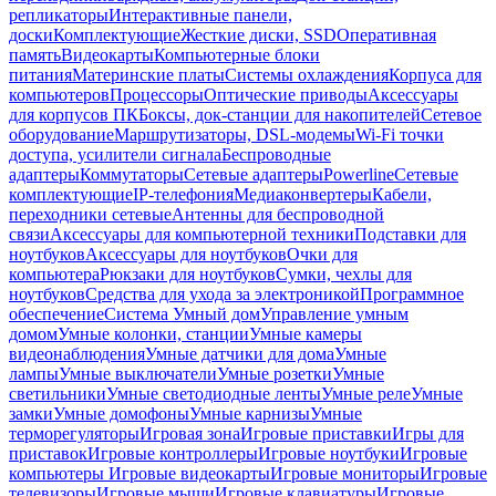
репликаторы
Интерактивные панели,
доски
Комплектующие
Жесткие диски, SSD
Оперативная
память
Видеокарты
Компьютерные блоки
питания
Материнские платы
Системы охлаждения
Корпуса для
компьютеров
Процессоры
Оптические приводы
Аксессуары
для корпусов ПК
Боксы, док-станции для накопителей
Сетевое
оборудование
Маршрутизаторы, DSL-модемы
Wi-Fi точки
доступа, усилители сигнала
Беспроводные
адаптеры
Коммутаторы
Сетевые адаптеры
Powerline
Сетевые
комплектующие
IP-телефония
Медиаконвертеры
Кабели,
переходники сетевые
Антенны для беспроводной
связи
Аксессуары для компьютерной техники
Подставки для
ноутбуков
Аксессуары для ноутбуков
Очки для
компьютера
Рюкзаки для ноутбуков
Сумки, чехлы для
ноутбуков
Средства для ухода за электроникой
Программное
обеспечение
Система Умный дом
Управление умным
домом
Умные колонки, станции
Умные камеры
видеонаблюдения
Умные датчики для дома
Умные
лампы
Умные выключатели
Умные розетки
Умные
светильники
Умные светодиодные ленты
Умные реле
Умные
замки
Умные домофоны
Умные карнизы
Умные
терморегуляторы
Игровая зона
Игровые приставки
Игры для
приставок
Игровые контроллеры
Игровые ноутбуки
Игровые
компьютеры
Игровые видеокарты
Игровые мониторы
Игровые
телевизоры
Игровые мыши
Игровые клавиатуры
Игровые