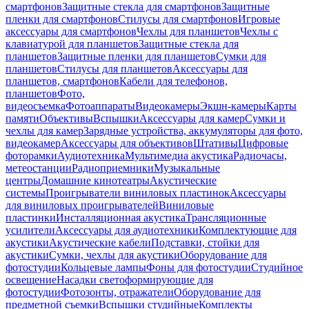
смартфонов
Защитные стекла для смартфонов
Защитные
пленки для смартфонов
Стилусы для смартфонов
Игровые
аксессуары для смартфонов
Чехлы для планшетов
Чехлы с
клавиатурой для планшетов
Защитные стекла для
планшетов
Защитные пленки для планшетов
Сумки для
планшетов
Стилусы для планшетов
Аксессуары для
планшетов, смартфонов
Кабели для телефонов,
планшетов
Фото,
видеосъемка
Фотоаппараты
Видеокамеры
Экшн-камеры
Карты
памяти
Объективы
Вспышки
Аксессуары для камер
Сумки и
чехлы для камер
Зарядные устройства, аккумуляторы для фото,
видеокамер
Аксессуары для объективов
Штативы
Цифровые
фоторамки
Аудиотехника
Мультимедиа акустика
Радиочасы,
метеостанции
Радиоприемники
Музыкальные
центры
Домашние кинотеатры
Акустические
системы
Проигрыватели виниловых пластинок
Аксессуары
для виниловых проигрывателей
Виниловые
пластинки
Инсталляционная акустика
Трансляционные
усилители
Аксессуары для аудиотехники
Комплектующие для
акустики
Акустические кабели
Подставки, стойки для
акустики
Сумки, чехлы для акустики
Оборудование для
фотостудии
Кольцевые лампы
Фоны для фотостудии
Студийное
освещение
Насадки светоформирующие для
фотостудии
Фотозонты, отражатели
Оборудование для
предметной съемки
Вспышки студийные
Комплекты