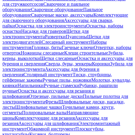
для стружкоотсосов
Сварочное и паяльное
оборудование
Сварочное оборудование
Паяльное
оборудование
Сварочные маски, аксессуары
Комплектующие
для сварочного оборудования
Аксессуары для сварки,
пайки
Оснастка для электроинструмента
Оснастка, наборы
оснастки
Насадки для граверов
Щетки для
электроинструмента
Развертки
Пуансоны
Щетки для
электродвигателей
Слесарный инструмент
Наборы
инструментов
Головки, биты
Гаечные ключи
Отвертки, наборы
отверток
Ножницы слесарные
Клещи строительные
Зубила,
керны, выколотки
Щетки слесарные
Оснастка и аксессуары для
бурения и сверления
Сверла, буры, зенкеры
Коронки
Зубила для
электроинструмента
Аксессуары для бурения и
сверления
Столярный инструмент
Тиски, струбцины,
гейферные зажимы
Ручные пилы, ножовки
Молотки, кувалды,
киянки
Напильники
Ручные стамески
Рубанки, рашпили
ручные
Оснастка и аксессуары для резания и
шлифования
Отрезные, пильные диски
Пильные полотна для
электроинструмента
Фрезы
Шлифовальные диски, насадки,
листы
Шлифовальные чашки
Точильные камни, круги,
сегменты
Полировальные валы
Направляющие
шины
Комплектующие для резания
Аксессуары для
резания
Аксессуары для шлифования
Электромонтажный
инструмент
Обжимной инструмент
Плоскогубцы,
круглогубцы
Кусачки, болторезы,