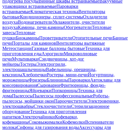
подогрева посуды
Винные шкафы встраиваемые
Вакуумные
упаковщики встраиваемые
Пароварки
встраиваемые
Климатическая техника
Вентиляторы
бытовые
Кондиционеры, сплит-системы
Охладители
воздуха
Водонагреватели
Увлажнители, очистители
воздуха
Камины, печи-камины
Обогреватели
Тепловые
завесы
Тепловые
пушки
Биокамины
Проветриватели
Отопительные печи
Банные
печи
Порталы для каминов
Вентиляторы вытяжные
Метеостанции
Газовые баллоны бытовые
Техника для
приготовления еды
Аэрогрили
Микроволновые
печи
Мультиварки
Сэндвичницы, хот-дог
мейкеры
Тостеры
Электрогрили,
электрошашлычницы
Вафельницы, орешницы,
кексницы
Хлебопечки
Ростеры, мини-печи
Йогуртницы,
мороженицы
Фризеры
Блинницы
Пароварки
Автоклавы для
консервирования
Сыроварни
Фритюрницы, фондю-
фритюрницы
Яйцеварки
Попкорницы
Техника для
дома
Пылесосы
Пылесосы профессиональные
Роботы-
пылесосы, мойщики окон
Пароочистители
Электровеники,
электрошвабры
Стеклоочистители
Стерилизационное
оборудование
Техника для приготовления
напитков
Электрочайники
Кофеварки,
кофемашины
Соковыжималки
Кофемолки
Вспениватели
молока
Сифоны для газирования воды
Аксессуары для