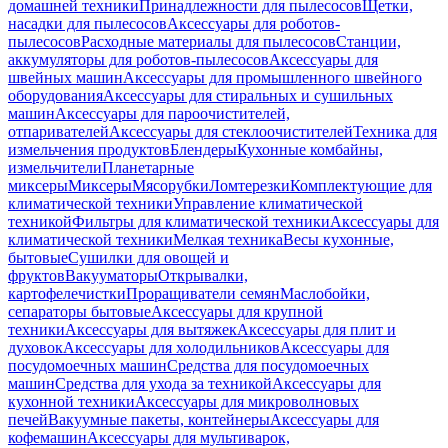
домашней техники
Принадлежности для пылесосов
Щетки,
насадки для пылесосов
Аксессуары для роботов-
пылесосов
Расходные материалы для пылесосов
Станции,
аккумуляторы для роботов-пылесосов
Аксессуары для
швейных машин
Аксессуары для промышленного швейного
оборудования
Аксессуары для стиральных и сушильных
машин
Аксессуары для пароочистителей,
отпаривателей
Аксессуары для стеклоочистителей
Техника для
измельчения продуктов
Блендеры
Кухонные комбайны,
измельчители
Планетарные
миксеры
Миксеры
Мясорубки
Ломтерезки
Комплектующие для
климатической техники
Управление климатической
техникой
Фильтры для климатической техники
Аксессуары для
климатической техники
Мелкая техника
Весы кухонные,
бытовые
Сушилки для овощей и
фруктов
Вакууматоры
Открывалки,
картофелечистки
Проращиватели семян
Маслобойки,
сепараторы бытовые
Аксессуары для крупной
техники
Аксессуары для вытяжек
Аксессуары для плит и
духовок
Аксессуары для холодильников
Аксессуары для
посудомоечных машин
Средства для посудомоечных
машин
Средства для ухода за техникой
Аксессуары для
кухонной техники
Аксессуары для микроволновых
печей
Вакуумные пакеты, контейнеры
Аксессуары для
кофемашин
Аксессуары для мультиварок,