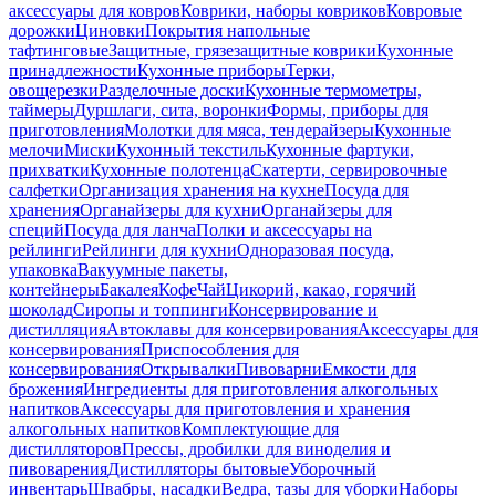
аксессуары для ковров
Коврики, наборы ковриков
Ковровые
дорожки
Циновки
Покрытия напольные
тафтинговые
Защитные, грязезащитные коврики
Кухонные
принадлежности
Кухонные приборы
Терки,
овощерезки
Разделочные доски
Кухонные термометры,
таймеры
Дуршлаги, сита, воронки
Формы, приборы для
приготовления
Молотки для мяса, тендерайзеры
Кухонные
мелочи
Миски
Кухонный текстиль
Кухонные фартуки,
прихватки
Кухонные полотенца
Скатерти, сервировочные
салфетки
Организация хранения на кухне
Посуда для
хранения
Органайзеры для кухни
Органайзеры для
специй
Посуда для ланча
Полки и аксессуары на
рейлинги
Рейлинги для кухни
Одноразовая посуда,
упаковка
Вакуумные пакеты,
контейнеры
Бакалея
Кофе
Чай
Цикорий, какао, горячий
шоколад
Сиропы и топпинги
Консервирование и
дистилляция
Автоклавы для консервирования
Аксессуары для
консервирования
Приспособления для
консервирования
Открывалки
Пивоварни
Емкости для
брожения
Ингредиенты для приготовления алкогольных
напитков
Аксессуары для приготовления и хранения
алкогольных напитков
Комплектующие для
дистилляторов
Прессы, дробилки для виноделия и
пивоварения
Дистилляторы бытовые
Уборочный
инвентарь
Швабры, насадки
Ведра, тазы для уборки
Наборы