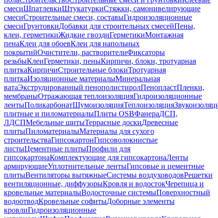
смеси
Шпатлевки
Штукатурки
Стяжки, самонивелирующие
смеси
Строительные смеси, составы
Гидроизоляционные
смеси
Грунтовки
Добавки для строительных смесей
Пены,
клеи, герметики
Жидкие гвозди
Герметики
Монтажная
пена
Клеи для обоев
Клеи для напольных
покрытий
Очистители, растворители
Фиксаторы
резьбы
Клеи
Герметики, пены
Кирпичи, блоки, тротуарная
плитка
Кирпичи
Строительные блоки
Тротуарная
плитка
Изоляционные материалы
Минеральная
вата
Экструдированный пенополистирол
Пенопласт
Пленки,
мембраны
Отражающая теплоизоляция
Гидроизоляционные
ленты
Поликарбонат
Шумоизоляция
Теплоизоляция
Звукоизоляц
плитные и пиломатериалы
Плиты OSB
Фанера
ДСП,
ЛДСП
Мебельные щиты
Террасные доски
Древесные
плиты
Пиломатериалы
Материалы для сухого
строительства
Гипсокартон
Гипсоволокнистые
листы
Цементные плиты
Профили для
гипсокартона
Комплектующие для гипсокартона
Ленты
армирующие
Уплотнительные ленты
Гипсовые и цементные
плиты
Вентиляторы вытяжные
Системы воздуховодов
Решетки
вентиляционные, диффузоры
Кровля и водосток
Черепица и
кровельные материалы
Водосточные системы
Поверхностный
водоотвод
Кровельные софиты
Доборные элементы
кровли
Гидроизоляционные