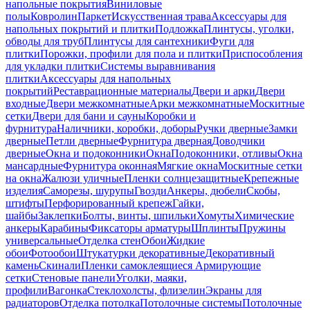
напольные покрытия
Виниловые
полы
Ковролин
Паркет
Искусственная трава
Аксессуары для
напольных покрытий и плитки
Подложка
Плинтусы, уголки,
обводы для труб
Плинтусы для сантехники
Фуги для
плитки
Порожки, профили для пола и плитки
Приспособления
для укладки плитки
Системы выравнивания
плитки
Аксессуары для напольных
покрытий
Реставрационные материалы
Двери и арки
Двери
входные
Двери межкомнатные
Арки межкомнатные
Москитные
сетки
Двери для бани и сауны
Коробки и
фурнитура
Наличники, коробки, доборы
Ручки дверные
Замки
дверные
Петли дверные
Фурнитура дверная
Доводчики
дверные
Окна и подоконники
Окна
Подоконники, отливы
Окна
мансардные
Фурнитура оконная
Мягкие окна
Москитные сетки
на окна
Жалюзи уличные
Пленки солнцезащитные
Крепежные
изделия
Саморезы, шурупы
Гвозди
Анкеры, дюбели
Скобы,
штифты
Перфорированный крепеж
Гайки,
шайбы
Заклепки
Болты, винты, шпильки
Хомуты
Химические
анкеры
Карабины
Фиксаторы арматуры
Шплинты
Пружины
универсальные
Отделка стен
Обои
Жидкие
обои
Фотообои
Штукатурки декоративные
Декоративный
камень
Скинали
Пленки самоклеящиеся
Армирующие
сетки
Стеновые панели
Уголки, маяки,
профили
Вагонка
Стеклохолсты, флизелин
Экраны для
радиаторов
Отделка потолка
Потолочные системы
Потолочные