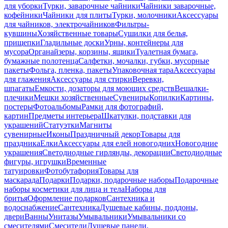
для уборки
Турки, заварочные чайники
Чайники заварочные,
кофейники
Чайники для плиты
Турки, молочники
Аксессуары
для чайников, электрочайников
Фильтры-
кувшины
Хозяйственные товары
Сушилки для белья,
прищепки
Гладильные доски
Урны, контейнеры для
мусора
Органайзеры, корзины, ящики
Туалетная бумага,
бумажные полотенца
Салфетки, мочалки, губки, мусорные
пакеты
Фольга, пленка, пакеты
Упаковочная тара
Аксессуары
для глажения
Аксессуары для стирки
Веревки,
шпагаты
Емкости, дозаторы для моющих средств
Вешалки-
плечики
Мешки хозяйственные
Сувениры
Копилки
Картины,
постеры
Фотоальбомы
Рамки для фотографий,
картин
Предметы интерьера
Шкатулки, подставки для
украшений
Статуэтки
Магниты
сувенирные
Иконы
Праздничный декор
Товары для
праздника
Елки
Аксессуары для елей новогодних
Новогодние
украшения
Светодиодные гирлянды, декорации
Светодиодные
фигуры, игрушки
Временные
татуировки
Фотобутафория
Товары для
маскарада
Подарки
Подарки, подарочные наборы
Подарочные
наборы косметики для лица и тела
Наборы для
бритья
Оформление подарков
Сантехника и
водоснабжение
Сантехника
Душевые кабины, поддоны,
двери
Ванны
Унитазы
Умывальники
Умывальники со
смесителями
Смесители
Душевые панели,