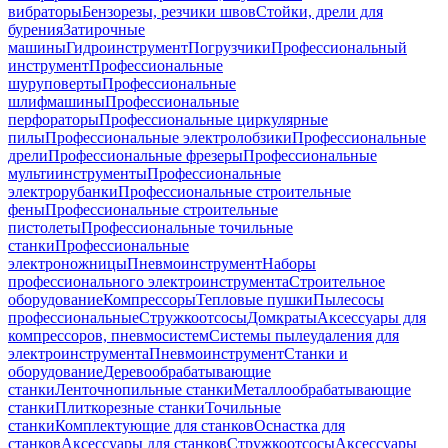
вибраторы
Бензорезы, резчики швов
Стойки, дрели для
бурения
Затирочные
машины
Гидроинструмент
Погрузчики
Профессиональный
инструмент
Профессиональные
шуруповерты
Профессиональные
шлифмашины
Профессиональные
перфораторы
Профессиональные циркулярные
пилы
Профессиональные электролобзики
Профессиональные
дрели
Профессиональные фрезеры
Профессиональные
мультиинструменты
Профессиональные
электрорубанки
Профессиональные строительные
фены
Профессиональные строительные
пистолеты
Профессиональные точильные
станки
Профессиональные
электроножницы
Пневмоинструмент
Наборы
профессионального электроинструмента
Строительное
оборудование
Компрессоры
Тепловые пушки
Пылесосы
профессиональные
Стружкоотсосы
Домкраты
Аксессуары для
компрессоров, пневмосистем
Системы пылеудаления для
электроинструмента
Пневмоинструмент
Станки и
оборудование
Деревообрабатывающие
станки
Ленточнопильные станки
Металлообрабатывающие
станки
Плиткорезные станки
Точильные
станки
Комплектующие для станков
Оснастка для
станков
Аксессуары для станков
Стружкоотсосы
Аксессуары