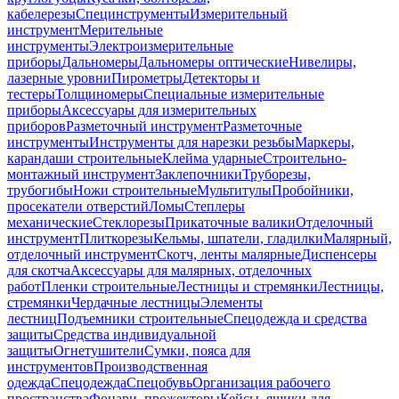
кабелерезы
Специнструменты
Измерительный
инструмент
Мерительные
инструменты
Электроизмерительные
приборы
Дальномеры
Дальномеры оптические
Нивелиры,
лазерные уровни
Пирометры
Детекторы и
тестеры
Толщиномеры
Специальные измерительные
приборы
Аксессуары для измерительных
приборов
Разметочный инструмент
Разметочные
инструменты
Инструменты для нарезки резьбы
Маркеры,
карандаши строительные
Клейма ударные
Строительно-
монтажный инструмент
Заклепочники
Труборезы,
трубогибы
Ножи строительные
Мультитулы
Пробойники,
просекатели отверстий
Ломы
Степлеры
механические
Стеклорезы
Прикаточные валики
Отделочный
инструмент
Плиткорезы
Кельмы, шпатели, гладилки
Малярный,
отделочный инструмент
Скотч, ленты малярные
Диспенсеры
для скотча
Аксессуары для малярных, отделочных
работ
Пленки строительные
Лестницы и стремянки
Лестницы,
стремянки
Чердачные лестницы
Элементы
лестниц
Подъемники строительные
Спецодежда и средства
защиты
Средства индивидуальной
защиты
Огнетушители
Сумки, пояса для
инструментов
Производственная
одежда
Спецодежда
Спецобувь
Организация рабочего
пространства
Фонари, прожекторы
Кейсы, ящики для