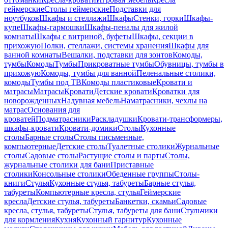
геймерские
Столы геймерские
Подставки для
ноутбуков
Шкафы и стеллажи
Шкафы
Стенки, горки
Шкафы-
купе
Шкафы-гармошки
Шкафы-пеналы для жилой
комнаты
Шкафы с витриной, буфеты
Шкафы, секции в
прихожую
Полки, стеллажи, системы хранения
Шкафы для
ванной комнаты
Вешалки, подставки для зонтов
Комоды,
тумбы
Комоды
Тумбы
Прикроватные тумбы
Обувницы, тумбы в
прихожую
Комоды, тумбы для ванной
Пеленальные столики,
комоды
Тумбы под ТВ
Комоды пластиковые
Кровати и
матрасы
Матрасы
Кровати
Детские кровати
Кроватки для
новорожденных
Надувная мебель
Наматрасники, чехлы на
матрас
Основания для
кроватей
Подматрасники
Раскладушки
Кровати-трансформеры,
шкафы-кровати
Кровати-домики
Столы
Кухонные
столы
Барные столы
Столы письменные,
компьютерные
Детские столы
Туалетные столики
Журнальные
столы
Садовые столы
Растущие столы и парты
Столы,
журнальные столики для бани
Приставные
столики
Консольные столики
Обеденные группы
Столы-
книги
Стулья
Кухонные стулья, табуреты
Барные стулья,
табуреты
Компьютерные кресла, стулья
Геймерские
кресла
Детские стулья, табуреты
Банкетки, скамьи
Садовые
кресла, стулья, табуреты
Стулья, табуреты для бани
Стульчики
для кормления
Кухня
Кухонный гарнитур
Кухонные