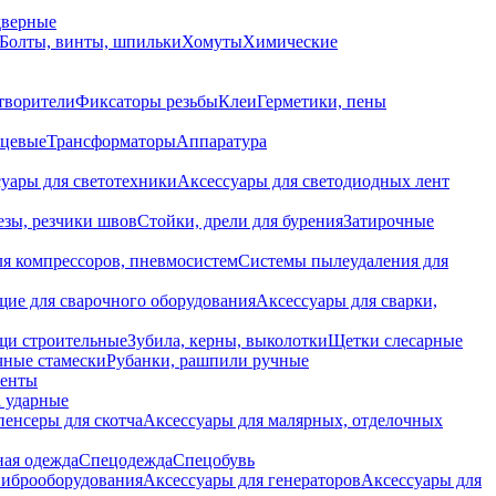
дверные
Болты, винты, шпильки
Хомуты
Химические
творители
Фиксаторы резьбы
Клеи
Герметики, пены
нцевые
Трансформаторы
Аппаратура
уары для светотехники
Аксессуары для светодиодных лент
езы, резчики швов
Стойки, дрели для бурения
Затирочные
ля компрессоров, пневмосистем
Системы пылеудаления для
ие для сварочного оборудования
Аксессуары для сварки,
щи строительные
Зубила, керны, выколотки
Щетки слесарные
чные стамески
Рубанки, рашпили ручные
енты
 ударные
енсеры для скотча
Аксессуары для малярных, отделочных
ная одежда
Спецодежда
Спецобувь
виброоборудования
Аксессуары для генераторов
Аксессуары для