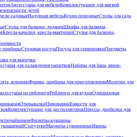
ваток
Аксессуары для мебели
Комплектующие для мягкой
безопасности детей
чели садовые
Надувная мебель
Кухни походные
Столы для сада
вые
Столы для балкона, лоджии
Шкафы для балкона,
ии
Кресла-качалки, кресла-маятники
Стулья для балкона,
роемкости
е приборы
Столовая посуда
Посуда для сервировки
Предметы
укава для выпечки
ссуары для охлаждения напитков
Наборы для бара, мини-
сита, воронки
Формы, приборы для приготовления
Молотки для
аксессуары на рейлинги
Рейлинги для кухни
Одноразовая
вирования
Открывалки
Пивоварни
Емкости для
тков
Комплектующие для дистилляторов
Прессы, дробилки для
лектрочайников
Фильтры-кувшины
я украшений
Статуэтки
Магниты сувенирные
Иконы
ля проточных фильтров
Магистральные фильтры, системы