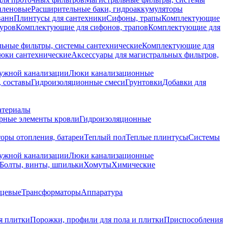
иленовые
Расширительные баки, гидроаккумуляторы
ванн
Плинтусы для сантехники
Сифоны, трапы
Комплектующие
уров
Комплектующие для сифонов, трапов
Комплектующие для
ьные фильтры, системы сантехнические
Комплектующие для
юки сантехнические
Аксессуары для магистральных фильтров,
ружной канализации
Люки канализационные
 составы
Гидроизоляционные смеси
Грунтовки
Добавки для
атериалы
рные элементы кровли
Гидроизоляционные
оры отопления, батареи
Теплый пол
Теплые плинтусы
Системы
ружной канализации
Люки канализационные
Болты, винты, шпильки
Хомуты
Химические
нцевые
Трансформаторы
Аппаратура
я плитки
Порожки, профили для пола и плитки
Приспособления