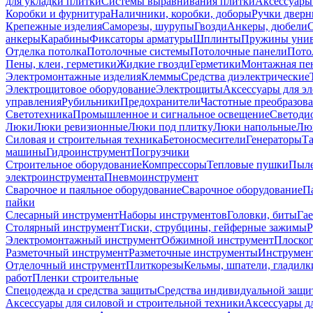
для укладки плитки
Системы выравнивания плитки
Аксессуары
Коробки и фурнитура
Наличники, коробки, доборы
Ручки дверн
Крепежные изделия
Саморезы, шурупы
Гвозди
Анкеры, дюбели
анкеры
Карабины
Фиксаторы арматуры
Шплинты
Пружины унив
Отделка потолка
Потолочные системы
Потолочные панели
Пото
Пены, клеи, герметики
Жидкие гвозди
Герметики
Монтажная пе
Электромонтажные изделия
Клеммы
Средства диэлектрические
Электрощитовое оборудование
Электрощиты
Аксессуары для э
управления
Рубильники
Предохранители
Частотные преобразов
Светотехника
Промышленное и сигнальное освещение
Светоди
Люки
Люки ревизионные
Люки под плитку
Люки напольные
Люк
Силовая и строительная техника
Бетоносмесители
Генераторы
Та
машины
Гидроинструмент
Погрузчики
Строительное оборудование
Компрессоры
Тепловые пушки
Пыле
электроинструмента
Пневмоинструмент
Сварочное и паяльное оборудование
Сварочное оборудование
П
пайки
Слесарный инструмент
Наборы инструментов
Головки, биты
Га
Столярный инструмент
Тиски, струбцины, гейферные зажимы
Р
Электромонтажный инструмент
Обжимной инструмент
Плоског
Разметочный инструмент
Разметочные инструменты
Инструмент
Отделочный инструмент
Плиткорезы
Кельмы, шпатели, гладилк
работ
Пленки строительные
Спецодежда и средства защиты
Средства индивидуальной защ
Аксессуары для силовой и строительной техники
Аксессуары дл