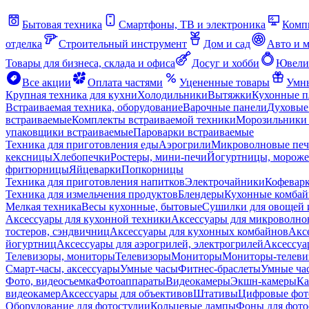
Бытовая техника
Смартфоны, ТВ и электроника
Комп
отделка
Строительный инструмент
Дом и сад
Авто и 
Товары для бизнеса, склада и офиса
Досуг и хобби
Ювели
Все акции
Оплата частями
Уцененные товары
Умны
Крупная техника для кухни
Холодильники
Вытяжки
Кухонные 
Встраиваемая техника, оборудование
Варочные панели
Духовые
встраиваемые
Комплекты встраиваемой техники
Морозильники 
упаковщики встраиваемые
Пароварки встраиваемые
Техника для приготовления еды
Аэрогрили
Микроволновые пе
кексницы
Хлебопечки
Ростеры, мини-печи
Йогуртницы, морож
фритюрницы
Яйцеварки
Попкорницы
Техника для приготовления напитков
Электрочайники
Кофевар
Техника для измельчения продуктов
Блендеры
Кухонные комбай
Мелкая техника
Весы кухонные, бытовые
Сушилки для овощей 
Аксессуары для кухонной техники
Аксессуары для микроволно
тостеров, сэндвичниц
Аксессуары для кухонных комбайнов
Акс
йогуртниц
Аксессуары для аэрогрилей, электрогрилей
Аксессуа
Телевизоры, мониторы
Телевизоры
Мониторы
Мониторы-телеви
Смарт-часы, аксессуары
Умные часы
Фитнес-браслеты
Умные ча
Фото, видеосъемка
Фотоаппараты
Видеокамеры
Экшн-камеры
Ка
видеокамер
Аксессуары для объективов
Штативы
Цифровые фот
Оборудование для фотостудии
Кольцевые лампы
Фоны для фото