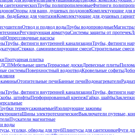
ем сантехнических
Трубы полипропиленовые
Фитинги полипроп
ддонов
Опоры для ванн, душевых поддонов
Комплектующие для 
ов, биде
Бачки для унитазов
Комплектующие для душевых гарнит
есушители
Отвод и подвод воды
Трубы водопроводные
Магистрал
антехники
Регулирующая арматура
Системы защиты от протечек
Л
ций
Опрессовочные насосы
ны
Трубы, фитинги внутренней канализации
Трубы, фитинги на
катурки
Стяжки, самонивелирующие смеси
Строительные смеси,
ки
Тротуарная плитка
ЛДСП
Мебельные щиты
Террасные доски
Древесные плиты
Пилом
ные системы
Поверхностный водоотвод
Кровельные софиты
Добо
тиляция
-камины
Отопительные печи
Банные печи
Водонагреватели
Радиат
ны
Трубы, фитинги внутренней канализации
Трубы, фитинги на
Скобы, штифты
Перфорированный крепеж
Гайки, шайбы
Заклепки
ерсальные
Трубки термоусаживаемые
Изолирующие зажимы
лектрощита
Шины электротехнические
Выключатели путевые, ко
атели
Пускатели магнитные
ки воды
усы, уголки, обводы для труб
Плинтусы для сантехники
Фуги дл