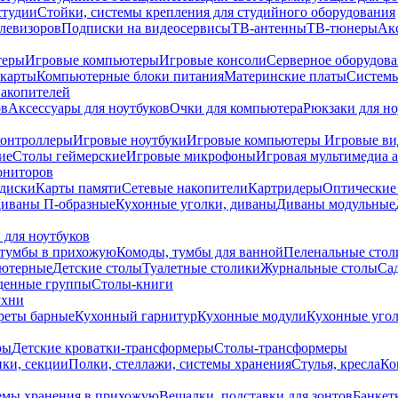
студии
Стойки, системы крепления для студийного оборудования
елевизоров
Подписки на видеосервисы
ТВ-антенны
ТВ-тюнеры
Ак
теры
Игровые компьютеры
Игровые консоли
Серверное оборудов
карты
Компьютерные блоки питания
Материнские платы
Системы
накопителей
ов
Аксессуары для ноутбуков
Очки для компьютера
Рюкзаки для но
контроллеры
Игровые ноутбуки
Игровые компьютеры
Игровые ви
ие
Столы геймерские
Игровые микрофоны
Игровая мультимедиа 
ониторов
диски
Карты памяти
Сетевые накопители
Картридеры
Оптические
иваны П-образные
Кухонные уголки, диваны
Диваны модульные
 для ноутбуков
тумбы в прихожую
Комоды, тумбы для ванной
Пеленальные стол
ьютерные
Детские столы
Туалетные столики
Журнальные столы
Са
денные группы
Столы-книги
ухни
уреты барные
Кухонный гарнитур
Кухонные модули
Кухонные угол
ры
Детские кроватки-трансформеры
Столы-трансформеры
ки, секции
Полки, стеллажи, системы хранения
Стулья, кресла
Ко
емы хранения в прихожую
Вешалки, подставки для зонтов
Банкет