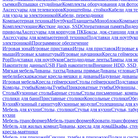
съемки
Вспышки студийные
Комплекты оборудования для фото
Аксессуары для телевизоров
Кронштейны, стойки
Кабели для т
для ухода за электроникой
Кабели, переходники
Компьютерная техника
Ноутбуки
Планшеты
Моноблоки
Компью
Комплектующие
Жесткие диски, SSD
Оперативная память
Видео
приводы
Аксессуары для корпусов ПК
Боксы, док-станции для 
Аксессуары для компьютерной техники
Подставки для ноутбук
электроникой
Программное обеспечение
Игровая зона
Игровые приставки
Игры для приставок
Игровые 
мыши
Игровые клавиатуры
Игровые наушники
Кресла геймерск
Pop
Подставки для ноутбуков
Светодиодные ленты
Лампы для м
Накопители данных
USB Flash накопители
Внешние HDD, SSD 
Мягкая мебель
Диваны, тахты
Диваны прямые
Диваны угловые
Д
мебели
Бескаркасные кресла-мешки и диваны
Надувные диваны
Игровая мебель
Кресла геймерские
Столы геймерские
Подставки
Комоды, тумбы
Комоды
Тумбы
Прикроватные тумбы
Обувницы, 
Столы
Кухонные столы
Барные столы
Столы письменные, комп
столики для бани
Приставные столики
Консольные столики
Обе
Кухня
Кухонный гарнитур
Кухонные модули
Столешницы для к
Мебель для кухни
Столы, столики
Стулья для кухни
Стулья, таб
кухни
Мебель-трансформер
Мебель-трансформер
Кровати-трансформе
Мебель для жилых комнат
Диваны, кресла для дома
Шкафы, стен
кресла-маятники
Мебель для прихожей
Секции, тумбы в прихожую
Полки и сист