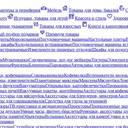
ьютеры и периферия
Мебель
Товары для дома, бакалея
С
мото
Игрушки, товары для детей
Красота и стиль
Здоров
рные украшения
Товары для взрослых
Книги и канцеляри
й подбор подарков
Премиум товары
плиты
Морозильники
Посудомоечные машины
Настольные плиты
 шкафы
Холодильники встраиваемые
Посудомоечные машины вс
встраиваемые
Измельчители пищевых отходов
Шкафы для подогр
чи
Мультиварки
Сэндвичницы, хот-дог мейкеры
Тостеры
Электрог
еницы
Фризеры
Блинницы
Пароварки
Автоклавы для консервиров
ки, кофемашины
Соковыжималки
Кофемолки
Вспениватели молок
ны, измельчители
Планетарные миксеры
Миксеры
Мясорубки
Лом
и фруктов
Вакууматоры
Открывалки, картофелечистки
Проращива
вых печей
Вакуумные пакеты, контейнеры
Аксессуары для кофе
ессуары для мясорубок
Аксессуары для блендеров, миксеров
Аксе
ры для соковыжималок
Средства для ухода за техникой
зоры
ТВ-приставки и медиаплееры
Проекторы
Проекционные эк
сы детские
Умные часы, фитнес-браслеты
Ремешки, аксессуары дл
рты памяти
Объективы
Вспышки
Аксессуары для камер
Сумки и ч
орамки
студии
Студийное освещение
Насадки светоформирующие для фо