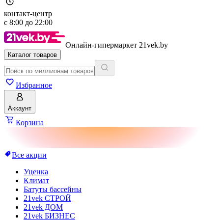
контакт-центр
с
8:00
до
22:00
Онлайн-гипермаркет 21vek.by
Каталог товаров
Избранное
Аккаунт
Корзина
Все акции
Уценка
Климат
Батуты бассейны
21vek СТРОЙ
21vek ДОМ
21vek БИЗНЕС