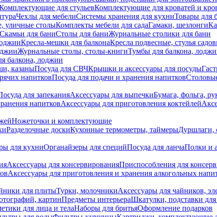
Комплектующие для стульев
Комплектующие для кроватей и кро
итура
Чехлы для мебели
Системы хранения для кухни
Товары для 
, уличные столы
Комплекты мебели для сада
Гамаки, шезлонги
Ка
Скамьи для бани
Столы для бани
Журнальные столики для бани
лоджии
Кресла-мешки для балкона
Кресла подвесные, стулья садо
оджии
Журнальные столы, столы-книги
Тумбы для балкона, лодж
я балкона, лоджии
ши, казаны
Посуда для СВЧ
Крышки и аксессуары для посуды
Гаст
орячих напитков
Посуда для подачи и хранения напитков
Столовы
Посуда для запекания
Аксессуары для выпечки
Бумага, фольга, р
хранения напитков
Аксессуары для приготовления коктейлей
Аксе
ожей
Ножеточки и комплектующие
ки
Разделочные доски
Кухонные термометры, таймеры
Дуршлаги, 
ры для кухни
Органайзеры для специй
Посуда для ланча
Полки и 
ия
Аксессуары для консервирования
Приспособления для консер
ков
Аксессуары для приготовления и хранения алкогольных напи
йники для плиты
Турки, молочники
Аксессуары для чайников, э
отографий, картин
Предметы интерьера
Шкатулки, подставки дл
етики для лица и тела
Наборы для бритья
Оформление подарков
льтры для воды
Фильтры-кувшины
Картриджи, комплектующие д