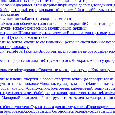
 для напольных покрытий
Реставрационные материалы
ые
Замки дверные
Петли дверные
Фурнитура дверная
Доводчики 
Скобы, штифты
Перфорированный крепеж
Гайки, шайбы
Заклепки
ерсальные
лочные плиты
Багеты, молдинги, уголки
на
Клеи для обоев
Клеи для напольных покрытий
Очистители, рас
Трубки термоусаживаемые
Изолирующие зажимы
лектрощита
Шины электротехнические
Выключатели путевые, ко
атели
Пускатели магнитные
одные ленты
Точечные светильники
Трековые светильники
Аксесс
и под покраску
ли, тельферы
Такелаж
Виброплиты, глубинные вибраторы
Бензор
сосы профессиональные
Стружкоотсосы
Домкраты
Аксессуары д
аяльное оборудование
Сварочные маски, аксессуары
Комплектующ
ечные ключи
Отвертки, наборы отверток
Ножницы слесарные
Кле
учные пилы, ножовки
Молотки, кувалды, киянки
Напильники
Ру
убцы, круглогубцы
Кусачки, болторезы, кабелерезы
Специнструм
ы для нарезки резьбы
Маркеры, карандаши строительные
Клейма
и
Малярный, отделочный инструмент
Скотч, ленты малярные
Дисп
иты
Огнетушители
Сумки, пояса для инструментов
Производствен
я бензорезов
Аксессуары для бетоносмесителей
Аксессуары для 