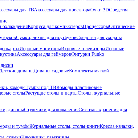
сессуары для ТВ
Аксессуары для проектора
Очки 3D
Средства
ание
 охлаждения
Корпуса для компьютеров
Процессоры
Оптические
утбуков
Сумки, чехлы для ноутбуков
Средства для ухода за
деокарты
Игровые мониторы
Игровые телевизоры
Игровые
акустика
Аксессуары для геймеров
Фигурки Funko
 диски
Детские диваны
Диваны садовые
Комплекты мягкой
ики, комоды
Тумбы под ТВ
Комоды пластиковые
довые столы
Растущие столы и парты
Столы, журнальные
ки, диваны
Стульчики для кормления
Системы хранения для
моды и тумбы
Журнальные столы, столы-книги
Кресла-качалки,
ки, скамьи
Ключницы, газетницы