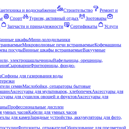
антехника и водоснабжение
Строительство
Ремонт и
ье
Спорт
Туризм, активный отдых
Зоотовары
я
Запчасти и принадлежности
Сертификаты
Услуги
Винные шкафы
Мини-холодильники
траиваемые
Микроволновые печи встраиваемые
Кофемашины
ева посуды
Винные шкафы встраиваемые
Вакуумные
рили, электрошашлычницы
Вафельницы, орешницы,
ания
Сыроварни
Фритюрницы, фондю-
а
Сифоны для газирования воды
терезки
тели семян
Маслобойки, сепараторы бытовые
машин
Аксессуары для мультиварок, хлебопечек
Аксессуары для
ссуары для сушилок овощей и фруктов
Аксессуары для
раны
Профессиональные дисплеи
я умных часов
Кабели для умных часов
ехлы для камер
Зарядные устройства, аккумуляторы для фото,
тостудии
Фотозонты, отражатели
Оборудование для предметной