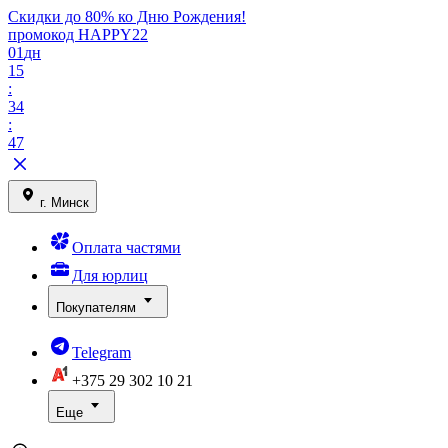
Скидки до 80% ко Дню Рождения!
промокод HAPPY22
01
дн
15
:
34
:
47
г. Минск
Оплата частями
Для юрлиц
Покупателям
Telegram
+375 29
302 10 21
Еще