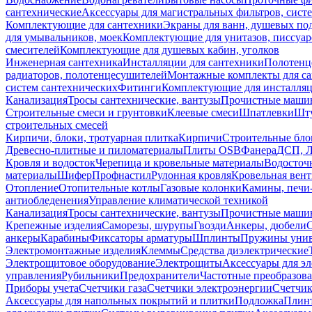
сантехнические
Аксессуары для магистральных фильтров, сист
Комплектующие для сантехники
Экраны для ванн, душевых по
для умывальников, моек
Комплектующие для унитазов, писсуар
смесителей
Комплектующие для душевых кабин, уголков
Инженерная сантехника
Инсталляции для сантехники
Полотенц
радиаторов, полотенцесушителей
Монтажные комплекты для с
систем сантехнических
Фитинги
Комплектующие для инсталля
Канализация
Тросы сантехнические, вантузы
Прочистные маши
Строительные смеси и грунтовки
Клеевые смеси
Шпатлевки
Шту
строительных смесей
Кирпичи, блоки, тротуарная плитка
Кирпичи
Строительные бло
Древесно-плитные и пиломатериалы
Плиты OSB
Фанера
ДСП, 
Кровля и водосток
Черепица и кровельные материалы
Водосточ
материалы
Шифер
Профнастил
Рулонная кровля
Кровельная вен
Отопление
Отопительные котлы
Газовые колонки
Камины, печи
антиобледенения
Управление климатической техникой
Канализация
Тросы сантехнические, вантузы
Прочистные маши
Крепежные изделия
Саморезы, шурупы
Гвозди
Анкеры, дюбели
анкеры
Карабины
Фиксаторы арматуры
Шплинты
Пружины унив
Электромонтажные изделия
Клеммы
Средства диэлектрические
Электрощитовое оборудование
Электрощиты
Аксессуары для э
управления
Рубильники
Предохранители
Частотные преобразов
Приборы учета
Счетчики газа
Счетчики электроэнергии
Счетчи
Аксессуары для напольных покрытий и плитки
Подложка
Плинт