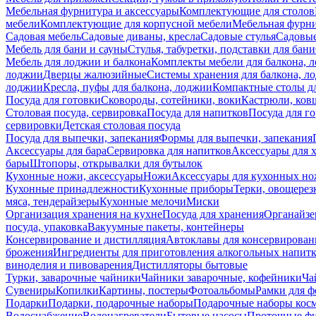
Мебельная фурнитура и аксессуары
Комплектующие для столов
мебели
Комплектующие для корпусной мебели
Мебельная фурн
Садовая мебель
Садовые диваны, кресла
Садовые стулья
Садовые
Мебель для бани и сауны
Стулья, табуретки, подставки для бани
Мебель для лоджии и балкона
Комплекты мебели для балкона, 
лоджии
Дверцы жалюзийные
Системы хранения для балкона, л
лоджии
Кресла, пуфы для балкона, лоджии
Компактные столы дл
Посуда для готовки
Сковороды, сотейники, воки
Кастрюли, ков
Столовая посуда, сервировка
Посуда для напитков
Посуда для г
сервировки
Детская столовая посуда
Посуда для выпечки, запекания
Формы для выпечки, запекания
Аксессуары для бара
Сервировка для напитков
Аксессуары для 
бары
Штопоры, открывалки для бутылок
Кухонные ножи, аксессуары
Ножи
Аксессуары для кухонных н
Кухонные принадлежности
Кухонные приборы
Терки, овощерез
мяса, тендерайзеры
Кухонные мелочи
Миски
Организация хранения на кухне
Посуда для хранения
Органайзе
посуда, упаковка
Вакуумные пакеты, контейнеры
Консервирование и дистилляция
Автоклавы для консервирован
брожения
Ингредиенты для приготовления алкогольных напит
виноделия и пивоварения
Дистилляторы бытовые
Турки, заварочные чайники
Чайники заварочные, кофейники
Ча
Сувениры
Копилки
Картины, постеры
Фотоальбомы
Рамки для ф
Подарки
Подарки, подарочные наборы
Подарочные наборы косм
Водоснабжение
Водонагреватели
Бытовые насосы
Проточные фи