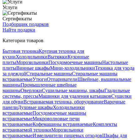
Услуги
Сертификаты
Подборщик подарков
Найти подарки
Категории товаров
Бытовая техника
Крупная техника для
кухни
Холодильники
Вытяжки
Кухонные
плиты
Морозильники
Посудомоечные машины
Настольные
плиты
Винные шкафы
Мини-холодильники
Техника для ухода
за одеждой
Стиральные машины
Стиральные машины
встраиваемые
Утюги
Отпариватели
Швейные, вышивальные
машины
Промышленные швейные
машины
Оверлоки
Сушильные машины, шкафы
Гладильные
системы, прессы
Машинки для удаления катышков
Сушилки
для обуви
Встраиваемая техника, оборудование
Варочные
панели
Духовые шкафы
Холодильники
встраиваемые
Посудомоечные машины
встраиваемые
Микроволновые печи
встраиваемые
Кофемашины встраиваемые
Комплекты
встраиваемой техники
Морозильники
встраиваемые
Измельчители пищевых отходов
Шкафы для