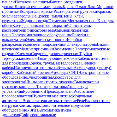
панели
Потолочные плиты
Багеты, молдинги,
уголки
Лакокрасочные материалы
Краски
Эмали
Лаки
Морилки,
пропитки
Колеры для краски
Растворители
Грунтовки
Краски,
эмали аэрозольные
Краски, эмали
Пены, клеи,
герметики
Жидкие гвозди
Герметики
Монтажная пена
Клеи для
обоев
Клеи для напольных покрытий
Очистители,
растворители
Фиксаторы резьбы
Клеи
Герметики,
пены
Электромонтажное оборудование
Розетки и
выключатели
Электрические звонки
Коробки
распределительные и подрозетники
Электропатроны
Вилки,
штепсели
Молниеприемники
Заземление
Электромонтажные
изделия
Клеммы
Средства диэлектрические
Трубки
термоусаживаемые
Изолирующие зажимы
Кабель и системы
для прокладки
Короба, трубы, металлорукав
Силовой
кабель
Наконечники, гильзы кабельные
Аксессуары для труб,
коробов
Кабельный крепеж
Арматура СИП
Электрощитовое
оборудование
Электрощиты
Аксессуары для
электрощита
Шины электротехнические
Выключатели
путевые, концевые
Трансформаторы
Аппаратура
управления
Рубильники
Предохранители
Частотные
преобразователи
Пускатели магнитные
Модульная
автоматика
Выключатели автоматические
Реле
Выключатели
нагрузки
Контакторы
Дополнительное модульное
оборудование
УЗИП
Автоматика пуска
двигателя
Дифференциальные