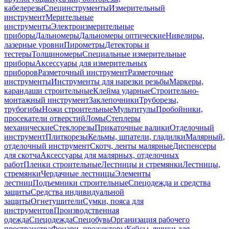
кабелерезы
Специнструменты
Измерительный
инструмент
Мерительные
инструменты
Электроизмерительные
приборы
Дальномеры
Дальномеры оптические
Нивелиры,
лазерные уровни
Пирометры
Детекторы и
тестеры
Толщиномеры
Специальные измерительные
приборы
Аксессуары для измерительных
приборов
Разметочный инструмент
Разметочные
инструменты
Инструменты для нарезки резьбы
Маркеры,
карандаши строительные
Клейма ударные
Строительно-
монтажный инструмент
Заклепочники
Труборезы,
трубогибы
Ножи строительные
Мультитулы
Пробойники,
просекатели отверстий
Ломы
Степлеры
механические
Стеклорезы
Прикаточные валики
Отделочный
инструмент
Плиткорезы
Кельмы, шпатели, гладилки
Малярный,
отделочный инструмент
Скотч, ленты малярные
Диспенсеры
для скотча
Аксессуары для малярных, отделочных
работ
Пленки строительные
Лестницы и стремянки
Лестницы,
стремянки
Чердачные лестницы
Элементы
лестниц
Подъемники строительные
Спецодежда и средства
защиты
Средства индивидуальной
защиты
Огнетушители
Сумки, пояса для
инструментов
Производственная
одежда
Спецодежда
Спецобувь
Организация рабочего
пространства
Фонари, прожекторы
Кейсы, ящики для