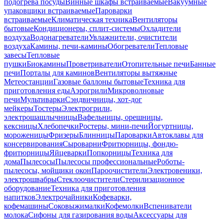
подогрева посуды
Винные шкафы встраиваемые
Вакуумные
упаковщики встраиваемые
Пароварки
встраиваемые
Климатическая техника
Вентиляторы
бытовые
Кондиционеры, сплит-системы
Охладители
воздуха
Водонагреватели
Увлажнители, очистители
воздуха
Камины, печи-камины
Обогреватели
Тепловые
завесы
Тепловые
пушки
Биокамины
Проветриватели
Отопительные печи
Банные
печи
Порталы для каминов
Вентиляторы вытяжные
Метеостанции
Газовые баллоны бытовые
Техника для
приготовления еды
Аэрогрили
Микроволновые
печи
Мультиварки
Сэндвичницы, хот-дог
мейкеры
Тостеры
Электрогрили,
электрошашлычницы
Вафельницы, орешницы,
кексницы
Хлебопечки
Ростеры, мини-печи
Йогуртницы,
мороженицы
Фризеры
Блинницы
Пароварки
Автоклавы для
консервирования
Сыроварни
Фритюрницы, фондю-
фритюрницы
Яйцеварки
Попкорницы
Техника для
дома
Пылесосы
Пылесосы профессиональные
Роботы-
пылесосы, мойщики окон
Пароочистители
Электровеники,
электрошвабры
Стеклоочистители
Стерилизационное
оборудование
Техника для приготовления
напитков
Электрочайники
Кофеварки,
кофемашины
Соковыжималки
Кофемолки
Вспениватели
молока
Сифоны для газирования воды
Аксессуары для