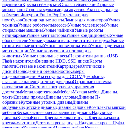
наушники
Кресла геймерские
Столы геймерские
Игровые
микрофоны
Игровая мультимедиа акустика
Аксессуары для
геймеров
Фигурки Funko Pop
Подставки для
ноутбуков
Светодиодные ленты
Лампы для мониторов
Умная
техника
Умные роботы-пылесосы
Умные телевизоры
Умные
стиральные машины
Умные чайники
Умные роботы
кулинарные
Умные вентиляторы
Умные кондиционеры
Умные
обогреватели
Умные увлажнители, очистители воздуха
Умные
отопительные котлы
Умные проветриватели
Умные радиочасы,
метеостанции
Умные кормушки и поилки для
животных
Умные напольные весы
Накопители данных
USB
Flash накопители
Внешние HDD, SSD диски
Карты
памяти
Сетевые накопители
Картридеры
Оптические
диски
Наблюдение и безопасность
Камеры
видеонаблюдения
Аксессуары для CCTV
Домофоны,
вызывные панели
Датчики для дома
Охранные системы,
сигнализации
Системы контроля и управления
доступом
Металлодетекторы
Мебель
Мягкая мебель
Диваны,
тахты
Диваны прямые
Диваны угловые
Диваны П-
образные
Кухонные уголки, диваны
Диваны
модульные
Детские диваны
Диваны садовые
Комплекты мягкой
мебели
Бескаркасные кресла-мешки и диваны
Надувные
диваны
Кресла
Кресла
Кресла-мешки и пуфы
Кресла-качалки,
кресла-маятники
Детские кресла, пуфы
Надувные кресла
Пуфы,
оттоманки
Кресла-кровати
Игровая мебель
Кресла