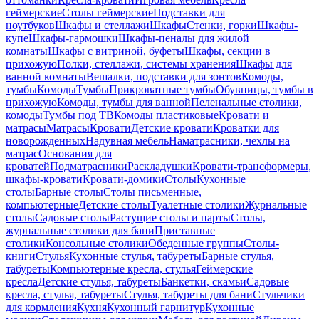
геймерские
Столы геймерские
Подставки для
ноутбуков
Шкафы и стеллажи
Шкафы
Стенки, горки
Шкафы-
купе
Шкафы-гармошки
Шкафы-пеналы для жилой
комнаты
Шкафы с витриной, буфеты
Шкафы, секции в
прихожую
Полки, стеллажи, системы хранения
Шкафы для
ванной комнаты
Вешалки, подставки для зонтов
Комоды,
тумбы
Комоды
Тумбы
Прикроватные тумбы
Обувницы, тумбы в
прихожую
Комоды, тумбы для ванной
Пеленальные столики,
комоды
Тумбы под ТВ
Комоды пластиковые
Кровати и
матрасы
Матрасы
Кровати
Детские кровати
Кроватки для
новорожденных
Надувная мебель
Наматрасники, чехлы на
матрас
Основания для
кроватей
Подматрасники
Раскладушки
Кровати-трансформеры,
шкафы-кровати
Кровати-домики
Столы
Кухонные
столы
Барные столы
Столы письменные,
компьютерные
Детские столы
Туалетные столики
Журнальные
столы
Садовые столы
Растущие столы и парты
Столы,
журнальные столики для бани
Приставные
столики
Консольные столики
Обеденные группы
Столы-
книги
Стулья
Кухонные стулья, табуреты
Барные стулья,
табуреты
Компьютерные кресла, стулья
Геймерские
кресла
Детские стулья, табуреты
Банкетки, скамьи
Садовые
кресла, стулья, табуреты
Стулья, табуреты для бани
Стульчики
для кормления
Кухня
Кухонный гарнитур
Кухонные