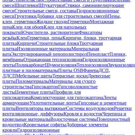
смеси
Шпатлевки
Штукатурки
Стяжки, самонивелирующие
смеси
Строительные смеси, составы
Гидроизоляционные
смеси
Грунтовки
Добавки для строительных смесей
Пены,
клеи, герметики
Жидкие гвозди
Герметики
Монтажная
пена
Клеи для обоев
Клеи для напольных
покрытий
Очистители, растворители
Фиксаторы
резьбы
Клеи
Герметики, пены
Кирпичи, блоки, тротуарная
плитка
Кирпичи
Строительные блоки
Тротуарная
плитка
Изоляционные материалы
Минеральная
вата
Экструдированный пенополистирол
Пенопласт
Пленки,
мембраны
Отражающая теплоизоляция
Гидроизоляционные
ленты
Поликарбонат
Шумоизоляция
Теплоизоляция
Звукоизоляц
плитные и пиломатериалы
Плиты OSB
Фанера
ДСП,
ЛДСП
Мебельные щиты
Террасные доски
Древесные
плиты
Пиломатериалы
Материалы для сухого
строительства
Гипсокартон
Гипсоволокнистые
листы
Цементные плиты
Профили для
гипсокартона
Комплектующие для гипсокартона
Ленты
армирующие
Уплотнительные ленты
Гипсовые и цементные
плиты
Вентиляторы вытяжные
Системы воздуховодов
Решетки
вентиляционные, диффузоры
Кровля и водосток
Черепица и
кровельные материалы
Водосточные системы
Поверхностный
водоотвод
Кровельные софиты
Доборные элементы
кровли
Гидроизоляционные