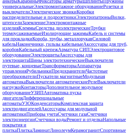
анкеры
Карабины
Фиксаторы арматуры
Шплинты
Пружины
универсальные
Электромонтажное оборудование
Розетки и
выключатели
Электрические звонки
Коробки
распределительные и подрозетники
Электропатроны
Вилки,
штепсели
Заземление
Электромонтажные
изделия
Клеммы
Средства диэлектрические
Трубки
термоусаживаемые
Изолирующие зажимы
Кабель и системы
для прокладки
Короба, трубы, металлорукав
Силовой
кабель
Наконечники, гильзы кабельные
Аксессуары для труб,
коробов
Кабельный крепеж
Арматура СИП
Электрощитовое
оборудование
Электрощиты
Аксессуары для
электрощита
Шины электротехнические
Выключатели
путевые, концевые
Трансформаторы
Аппаратура
управления
Рубильники
Предохранители
Частотные
преобразователи
Пускатели магнитные
Модульная
автоматика
Выключатели автоматические
Реле
Выключатели
нагрузки
Контакторы
Дополнительное модульное
оборудование
УЗИП
Автоматика пуска
двигателя
Дифференциальные
автоматы
УЗО
Конденсаторы
Комплексная защита
электродвигателей
Аксессуары для модульной
автоматики
Приборы учета
Счетчики газа
Счетчики
электроэнергии
Счетчики воды
Ремонт и отделка
Напольные
покрытия и
плитка
Плитка
Ламинат
Линолеум
Керамогранит
Спортивные