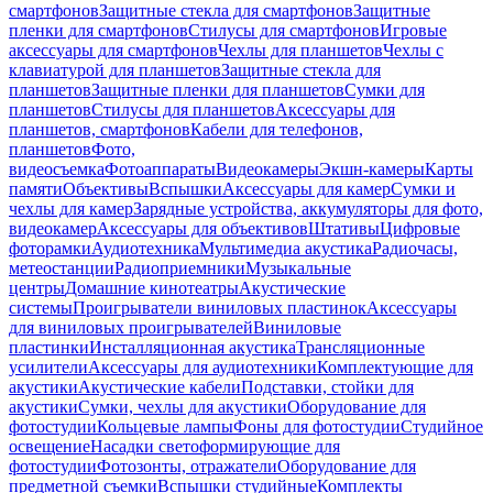
смартфонов
Защитные стекла для смартфонов
Защитные
пленки для смартфонов
Стилусы для смартфонов
Игровые
аксессуары для смартфонов
Чехлы для планшетов
Чехлы с
клавиатурой для планшетов
Защитные стекла для
планшетов
Защитные пленки для планшетов
Сумки для
планшетов
Стилусы для планшетов
Аксессуары для
планшетов, смартфонов
Кабели для телефонов,
планшетов
Фото,
видеосъемка
Фотоаппараты
Видеокамеры
Экшн-камеры
Карты
памяти
Объективы
Вспышки
Аксессуары для камер
Сумки и
чехлы для камер
Зарядные устройства, аккумуляторы для фото,
видеокамер
Аксессуары для объективов
Штативы
Цифровые
фоторамки
Аудиотехника
Мультимедиа акустика
Радиочасы,
метеостанции
Радиоприемники
Музыкальные
центры
Домашние кинотеатры
Акустические
системы
Проигрыватели виниловых пластинок
Аксессуары
для виниловых проигрывателей
Виниловые
пластинки
Инсталляционная акустика
Трансляционные
усилители
Аксессуары для аудиотехники
Комплектующие для
акустики
Акустические кабели
Подставки, стойки для
акустики
Сумки, чехлы для акустики
Оборудование для
фотостудии
Кольцевые лампы
Фоны для фотостудии
Студийное
освещение
Насадки светоформирующие для
фотостудии
Фотозонты, отражатели
Оборудование для
предметной съемки
Вспышки студийные
Комплекты