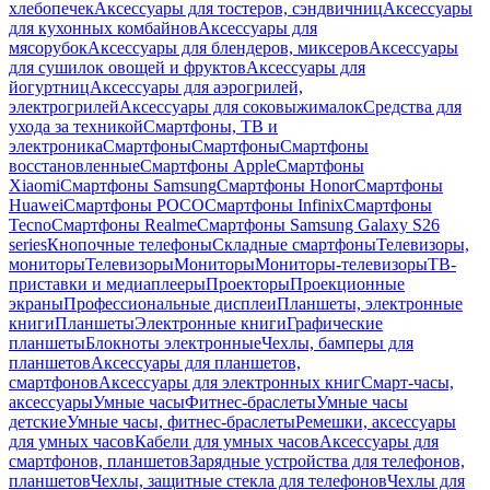
хлебопечек
Аксессуары для тостеров, сэндвичниц
Аксессуары
для кухонных комбайнов
Аксессуары для
мясорубок
Аксессуары для блендеров, миксеров
Аксессуары
для сушилок овощей и фруктов
Аксессуары для
йогуртниц
Аксессуары для аэрогрилей,
электрогрилей
Аксессуары для соковыжималок
Средства для
ухода за техникой
Смартфоны, ТВ и
электроника
Смартфоны
Смартфоны
Смартфоны
восстановленные
Смартфоны Apple
Смартфоны
Xiaomi
Смартфоны Samsung
Смартфоны Honor
Смартфоны
Huawei
Смартфоны POCO
Смартфоны Infinix
Смартфоны
Tecno
Смартфоны Realme
Смартфоны Samsung Galaxy S26
series
Кнопочные телефоны
Складные смартфоны
Телевизоры,
мониторы
Телевизоры
Мониторы
Мониторы-телевизоры
ТВ-
приставки и медиаплееры
Проекторы
Проекционные
экраны
Профессиональные дисплеи
Планшеты, электронные
книги
Планшеты
Электронные книги
Графические
планшеты
Блокноты электронные
Чехлы, бамперы для
планшетов
Аксессуары для планшетов,
смартфонов
Аксессуары для электронных книг
Смарт-часы,
аксессуары
Умные часы
Фитнес-браслеты
Умные часы
детские
Умные часы, фитнес-браслеты
Ремешки, аксессуары
для умных часов
Кабели для умных часов
Аксессуары для
смартфонов, планшетов
Зарядные устройства для телефонов,
планшетов
Чехлы, защитные стекла для телефонов
Чехлы для