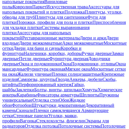
напольные покрытия
Виниловые
полы
Ковролин
Паркет
Искусственная трава
Аксессуары для
напольных покрытий и плитки
Подложка
Плинтусы, уголки,
обводы для труб
Плинтусы для сантехники
Фуги для
плитки
Порожки, профили для пола и плитки
Приспособления
для укладки плитки
Системы выравнивания
плитки
Аксессуары для напольных
покрытий
Реставрационные материалы
Двери и арки
Двери
входные
Двери межкомнатные
Арки межкомнатные
Москитные
сетки
Двери для бани и сауны
Коробки и
фурнитура
Наличники, коробки, доборы
Ручки дверные
Замки
дверные
Петли дверные
Фурнитура дверная
Доводчики
дверные
Окна и подоконники
Окна
Подоконники, отливы
Окна
мансардные
Фурнитура оконная
Мягкие окна
Москитные сетки
на окна
Жалюзи уличные
Пленки солнцезащитные
Крепежные
изделия
Саморезы, шурупы
Гвозди
Анкеры, дюбели
Скобы,
штифты
Перфорированный крепеж
Гайки,
шайбы
Заклепки
Болты, винты, шпильки
Хомуты
Химические
анкеры
Карабины
Фиксаторы арматуры
Шплинты
Пружины
универсальные
Отделка стен
Обои
Жидкие
обои
Фотообои
Штукатурки декоративные
Декоративный
камень
Скинали
Пленки самоклеящиеся
Армирующие
сетки
Стеновые панели
Уголки, маяки,
профили
Вагонка
Стеклохолсты, флизелин
Экраны для
радиаторов
Отделка потолка
Потолочные системы
Потолочные