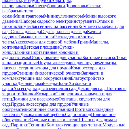
пылесосы, воздуходувки
Аэраторы,
скарификаторы
Снегоуборщики
Дровоколы
Сеялки,
разбрасыватели
семян
Минитракторы
Миникультиваторы
Мойки высокого
давления
Наборы садового электроинструмента
Отдых и
пикник
Батуты
Бассейны
Спа-бассейны
Комплекты мебели для
сада
Столы для сада
Стулья, кресла для сада
Качели
садовые
Гамаки, шезлонги
Раскладушки
Зонты,
тенты
Аксессуары для садовой мебели
Грили
Мангалы,
коптильни
Детская площадка
Сумки-
холодильники
Портативные колонки и
аудиосистемы
Оборудование для участка
Бытовые насосы
Люки
канализационные
Пруды, аксессуары для прудов
Фильтры,
насосы, стерилизаторы для прудов
Компрессоры для
прудов
Станции биологической очистки
Запчасти и
комплектующие для оборудования
Благоустройство
участка
Дачные дома
Беседки
Бани
Хозблоки и
сараи
Аксессуары для озеленения сада
Декор для сада
Почтовые
ящики, таблички
Козырьки
Скворечники, кормушки для
птиц
Домики для насекомых
Фонтаны, скульптуры для
сада
Пруды, аксессуары для прудов
Уличные
обогреватели
Уличные светильники
Противогололедные
реагенты
Декоративный щебень
Сад и огород
Поливочное
оборудование
Садовые опрыскиватели
Шланги для дома и
сада
Парники
Теплицы
Комплектующие для теплиц
Модульные