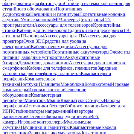
оборудования для фотостудии
Стойки, системы крепления для
студийного оборудования
Портативная
аудиотехника
Наушники и гарнитуры
Портативные колонки,
акустика
Умные колонки
MP3-плееры
Диктофоны
CD-
проигрыватели
Аксессуары для телевизоров
Кронштейны,
стойки
Кабели для телевизоров
Подписки на видеосервисы
ТВ-
антенны
ТВ-тюнеры
Аксессуары для ТВ
Аксессуары для
проектора
Очки 3D
Средства для ухода за
электроникой
Кабели, переходники
Аксессуары для
портативных устройств
Портативные аккумуляторы
Элементы
питания, зарядные устройства
Аккумуляторные
батареи
Держатели, док-станции
Аксессуары для планшетов,
смартфонов
Кабели для телефонов, планшетов
Зарядные
устройства для телефонов, планшетов
Компьютеры и
периферия
Компьютерная
техника
Ноутбуки
Планшеты
Моноблоки
Компьютеры
Игровые
компьютеры
Игровые консоли
Серверное
оборудование
Компьютерная
периферия
Мониторы
Мыши
Клавиатуры
Стилусы
Наборы
периферии
Источники бесперебойного питания
Батареи для
ИБП
Стабилизаторы напряжения
Инверторы
напряжения
Сетевые фильтры, удлинители
Веб-
камеры
Игровые контроллеры
Мультимедиа
акустика
Наушники и гарнитуры
Компьютерные кабели,
переходники
Зарядные, аккумуляторы
Док-станции,