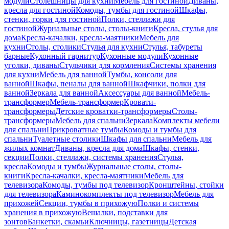
модули
Столешницы для кухни
Мебель для гостиной
Диваны,
кресла для гостиной
Комоды, тумбы для гостиной
Шкафы,
стенки, горки для гостиной
Полки, стеллажи для
гостиной
Журнальные столы, столы-книги
Кресла, стулья для
дома
Кресла-качалки, кресла-маятники
Мебель для
кухни
Столы, столики
Стулья для кухни
Стулья, табуреты
барные
Кухонный гарнитур
Кухонные модули
Кухонные
уголки, диваны
Стульчики для кормления
Системы хранения
для кухни
Мебель для ванной
Тумбы, консоли для
ванной
Шкафы, пеналы для ванной
Шкафчики, полки для
ванной
Зеркала для ванной
Аксессуары для ванной
Мебель-
трансформер
Мебель-трансформер
Кровати-
трансформеры
Детские кроватки-трансформеры
Столы-
трансформеры
Мебель для спальни
Зеркала
Комплекты мебели
для спальни
Прикроватные тумбы
Комоды и тумбы для
спальни
Туалетные столики
Шкафы для спальни
Мебель для
жилых комнат
Диваны, кресла для дома
Шкафы, стенки,
секции
Полки, стеллажи, системы хранения
Стулья,
кресла
Комоды и тумбы
Журнальные столы, столы-
книги
Кресла-качалки, кресла-маятники
Мебель для
телевизора
Комоды, тумбы под телевизор
Кронштейны, стойки
для телевизора
Каминокомплекты под телевизор
Мебель для
прихожей
Секции, тумбы в прихожую
Полки и системы
хранения в прихожую
Вешалки, подставки для
зонтов
Банкетки, скамьи
Ключницы, газетницы
Детская