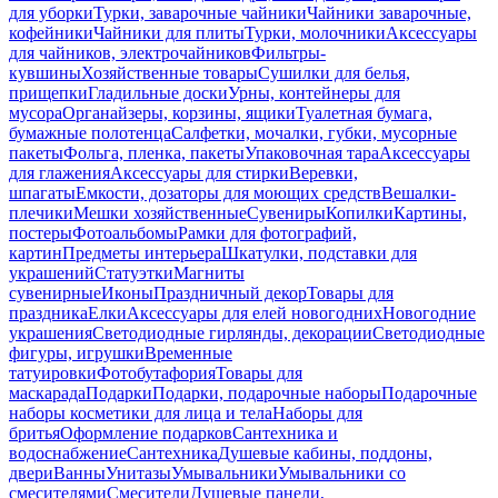
для уборки
Турки, заварочные чайники
Чайники заварочные,
кофейники
Чайники для плиты
Турки, молочники
Аксессуары
для чайников, электрочайников
Фильтры-
кувшины
Хозяйственные товары
Сушилки для белья,
прищепки
Гладильные доски
Урны, контейнеры для
мусора
Органайзеры, корзины, ящики
Туалетная бумага,
бумажные полотенца
Салфетки, мочалки, губки, мусорные
пакеты
Фольга, пленка, пакеты
Упаковочная тара
Аксессуары
для глажения
Аксессуары для стирки
Веревки,
шпагаты
Емкости, дозаторы для моющих средств
Вешалки-
плечики
Мешки хозяйственные
Сувениры
Копилки
Картины,
постеры
Фотоальбомы
Рамки для фотографий,
картин
Предметы интерьера
Шкатулки, подставки для
украшений
Статуэтки
Магниты
сувенирные
Иконы
Праздничный декор
Товары для
праздника
Елки
Аксессуары для елей новогодних
Новогодние
украшения
Светодиодные гирлянды, декорации
Светодиодные
фигуры, игрушки
Временные
татуировки
Фотобутафория
Товары для
маскарада
Подарки
Подарки, подарочные наборы
Подарочные
наборы косметики для лица и тела
Наборы для
бритья
Оформление подарков
Сантехника и
водоснабжение
Сантехника
Душевые кабины, поддоны,
двери
Ванны
Унитазы
Умывальники
Умывальники со
смесителями
Смесители
Душевые панели,