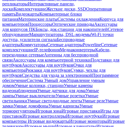
репликаторы
Интерактивные панели,
доски
Комплектующие
Жесткие диски, SSD
Оперативная
память
Видеокарты
Компьютерные блоки
питания
Материнские платы
Системы охлаждения
Корпуса для
компьютеров
Процессоры
Оптические приводы
Аксессуары
для корпусов ПК
Боксы, док-станции для накопителей
Сетевое
оборудование
Маршрутизаторы, DSL-модемы
Wi-Fi точки
доступа, усилители сигнала
Беспроводные
адаптеры
Коммутаторы
Сетевые адаптеры
Powerline
Сетевые
комплектующие
IP-телефония
Медиаконвертеры
Кабели,
переходники сетевые
Антенны для беспроводной
связи
Аксессуары для компьютерной техники
Подставки для
ноутбуков
Аксессуары для ноутбуков
Очки для
компьютера
Рюкзаки для ноутбуков
Сумки, чехлы для
ноутбуков
Средства для ухода за электроникой
Программное
обеспечение
Система Умный дом
Управление умным
домом
Умные колонки, станции
Умные камеры
видеонаблюдения
Умные датчики для дома
Умные
лампы
Умные выключатели
Умные розетки
Умные
светильники
Умные светодиодные ленты
Умные реле
Умные
замки
Умные домофоны
Умные карнизы
Умные
терморегуляторы
Игровая зона
Игровые приставки
Игры для
приставок
Игровые контроллеры
Игровые ноутбуки
Игровые
компьютеры
Игровые видеокарты
Игровые мониторы
Игровые
телевизоры
Игровые мыши
Игровые клавиатуры
Игровые