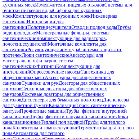
кухонных моек
Измельчители пищевых отходов
Системы для
очистки питьевой воды
Сифоны для кухонных
моек
Комплектующие для кухонных моек
Инженерная
сантехника
Инсталляции для
сантехники
Полотенцесушители
Отвод и подвод воды
Трубы
водопроводные
Магистральные фильтры, системы
сантехнические
Комплектующие для радиаторов,
полотенцесушителей
Монтажные комплекты для
сантехники
Регулирующая арматура
Системы защиты от
протечек
Люки сантехнические
Аксессуары для
магистральных фильтров, систем
сантехнических
Фитинги
Комплектующие для
инсталляций
Опрессовочные насосы
Сантехника для
общественных мест
Аксессуары для общественных
санузлов
Сушилки для рук
Дозаторы для общественных
санузлов
Сенсорные дозаторы для общественных
санузлов
Локтевые дозаторы для общественных
санузлов
Диспенсеры для бумажных полотенец
Диспенсеры
для туалетной бумаги
Канализация
Тросы сантехнические,
вантузы
Прочистные машины
Трубы, фитинги внутренней
канализации
Трубы, фитинги наружной канализации
Люки
канализационные
Теплый пол водяной
Трубы для теплого
пола
Коллекторы и комплектующие
Термостатика для теплого
пола
Автоматика для теплого
пола
Строительство
Строительные смеси и грунтовки
Клеевые