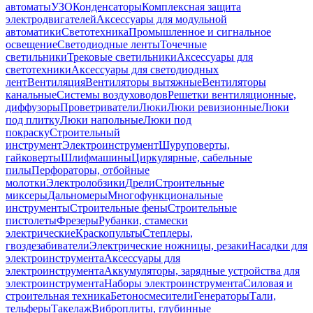
автоматы
УЗО
Конденсаторы
Комплексная защита
электродвигателей
Аксессуары для модульной
автоматики
Светотехника
Промышленное и сигнальное
освещение
Светодиодные ленты
Точечные
светильники
Трековые светильники
Аксессуары для
светотехники
Аксессуары для светодиодных
лент
Вентиляция
Вентиляторы вытяжные
Вентиляторы
канальные
Системы воздуховодов
Решетки вентиляционные,
диффузоры
Проветриватели
Люки
Люки ревизионные
Люки
под плитку
Люки напольные
Люки под
покраску
Строительный
инструмент
Электроинструмент
Шуруповерты,
гайковерты
Шлифмашины
Циркулярные, сабельные
пилы
Перфораторы, отбойные
молотки
Электролобзики
Дрели
Строительные
миксеры
Дальномеры
Многофункциональные
инструменты
Строительные фены
Строительные
пистолеты
Фрезеры
Рубанки, стамески
электрические
Краскопульты
Степлеры,
гвоздезабиватели
Электрические ножницы, резаки
Насадки для
электроинструмента
Аксессуары для
электроинструмента
Аккумуляторы, зарядные устройства для
электроинструмента
Наборы электроинструмента
Силовая и
строительная техника
Бетоносмесители
Генераторы
Тали,
тельферы
Такелаж
Виброплиты, глубинные