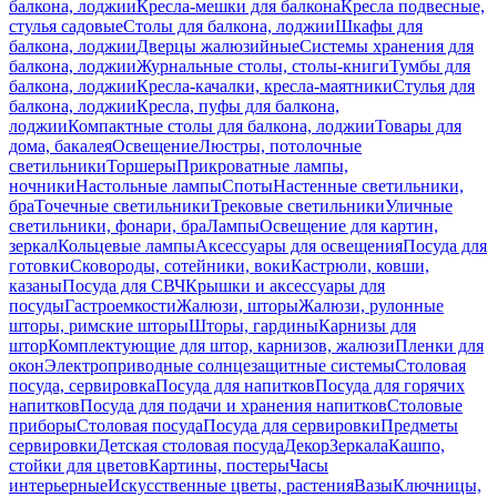
балкона, лоджии
Кресла-мешки для балкона
Кресла подвесные,
стулья садовые
Столы для балкона, лоджии
Шкафы для
балкона, лоджии
Дверцы жалюзийные
Системы хранения для
балкона, лоджии
Журнальные столы, столы-книги
Тумбы для
балкона, лоджии
Кресла-качалки, кресла-маятники
Стулья для
балкона, лоджии
Кресла, пуфы для балкона,
лоджии
Компактные столы для балкона, лоджии
Товары для
дома, бакалея
Освещение
Люстры, потолочные
светильники
Торшеры
Прикроватные лампы,
ночники
Настольные лампы
Споты
Настенные светильники,
бра
Точечные светильники
Трековые светильники
Уличные
светильники, фонари, бра
Лампы
Освещение для картин,
зеркал
Кольцевые лампы
Аксессуары для освещения
Посуда для
готовки
Сковороды, сотейники, воки
Кастрюли, ковши,
казаны
Посуда для СВЧ
Крышки и аксессуары для
посуды
Гастроемкости
Жалюзи, шторы
Жалюзи, рулонные
шторы, римские шторы
Шторы, гардины
Карнизы для
штор
Комплектующие для штор, карнизов, жалюзи
Пленки для
окон
Электроприводные солнцезащитные системы
Столовая
посуда, сервировка
Посуда для напитков
Посуда для горячих
напитков
Посуда для подачи и хранения напитков
Столовые
приборы
Столовая посуда
Посуда для сервировки
Предметы
сервировки
Детская столовая посуда
Декор
Зеркала
Кашпо,
стойки для цветов
Картины, постеры
Часы
интерьерные
Искусственные цветы, растения
Вазы
Ключницы,