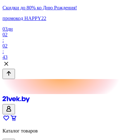
Скидки до 80% ко Дню Рождения!
промокод HAPPY22
03
дн
02
:
02
:
43
Каталог товаров