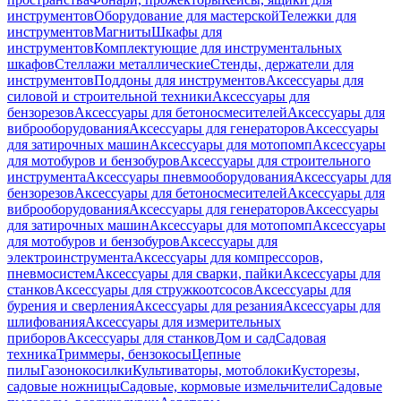
инструментов
Оборудование для мастерской
Тележки для
инструментов
Магниты
Шкафы для
инструментов
Комплектующие для инструментальных
шкафов
Стеллажи металлические
Стенды, держатели для
инструментов
Поддоны для инструментов
Аксессуары для
силовой и строительной техники
Аксессуары для
бензорезов
Аксессуары для бетоносмесителей
Аксессуары для
виброоборудования
Аксессуары для генераторов
Аксессуары
для затирочных машин
Аксессуары для мотопомп
Аксессуары
для мотобуров и бензобуров
Аксессуары для строительного
инструмента
Аксессуары пневмооборудования
Аксессуары для
бензорезов
Аксессуары для бетоносмесителей
Аксессуары для
виброоборудования
Аксессуары для генераторов
Аксессуары
для затирочных машин
Аксессуары для мотопомп
Аксессуары
для мотобуров и бензобуров
Аксессуары для
электроинструмента
Аксессуары для компрессоров,
пневмосистем
Аксессуары для сварки, пайки
Аксессуары для
станков
Аксессуары для стружкоотсосов
Аксессуары для
бурения и сверления
Аксессуары для резания
Аксессуары для
шлифования
Аксессуары для измерительных
приборов
Аксессуары для станков
Дом и сад
Садовая
техника
Триммеры, бензокосы
Цепные
пилы
Газонокосилки
Культиваторы, мотоблоки
Кусторезы,
садовые ножницы
Садовые, кормовые измельчители
Садовые