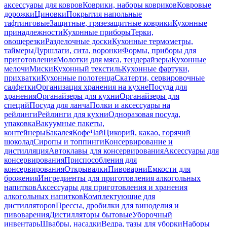
аксессуары для ковров
Коврики, наборы ковриков
Ковровые
дорожки
Циновки
Покрытия напольные
тафтинговые
Защитные, грязезащитные коврики
Кухонные
принадлежности
Кухонные приборы
Терки,
овощерезки
Разделочные доски
Кухонные термометры,
таймеры
Дуршлаги, сита, воронки
Формы, приборы для
приготовления
Молотки для мяса, тендерайзеры
Кухонные
мелочи
Миски
Кухонный текстиль
Кухонные фартуки,
прихватки
Кухонные полотенца
Скатерти, сервировочные
салфетки
Организация хранения на кухне
Посуда для
хранения
Органайзеры для кухни
Органайзеры для
специй
Посуда для ланча
Полки и аксессуары на
рейлинги
Рейлинги для кухни
Одноразовая посуда,
упаковка
Вакуумные пакеты,
контейнеры
Бакалея
Кофе
Чай
Цикорий, какао, горячий
шоколад
Сиропы и топпинги
Консервирование и
дистилляция
Автоклавы для консервирования
Аксессуары для
консервирования
Приспособления для
консервирования
Открывалки
Пивоварни
Емкости для
брожения
Ингредиенты для приготовления алкогольных
напитков
Аксессуары для приготовления и хранения
алкогольных напитков
Комплектующие для
дистилляторов
Прессы, дробилки для виноделия и
пивоварения
Дистилляторы бытовые
Уборочный
инвентарь
Швабры, насадки
Ведра, тазы для уборки
Наборы