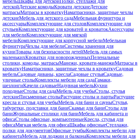
мебель
Шкафы для детской
Полки, стеллажи для
детской
Детские комоды
Кровати детские
Детские
матрасы
Матрасы в кроватку
Наматрасники, защитные чехлы
детские
Мебель для детского сада
Мебельная фурнитура и
аксессуары
Комплектующие для столов
Комплектующие для
стульев
Комплектующие для кроватей и кроваток
Аксессуары
для мебели
Комплектующие для мягкой
мебели
Комплектующие для корпусной мебели
Мебельная
фурнитура
Чехлы для мебели
Системы хранения для
кухни
Товары для безопасности детей
Мебель для самых
маленьких
Кроватки для новорожденных
Пеленальные
столики, комоды, матрасы
Манежи, кровати-манежи
Матрасы в
кроватку
Наматрасники, защитные чехлы в кроватку
Садовая
мебель
Садовые диваны, кресла
Садовые стулья
Садовые,
уличные столы
Комплекты мебели для сада
Гамаки,
шезлонги
Качели садовые
Надувная мебель
Кухни
походные
Столы для сада
Мебель для учебы
Столы, стулья
детские
Письменные столы
Растущие столы и парты
Растущие
кресла и стулья для учебы
Мебель для бани и сауны
Стулья,
табуретки, подставки для бани
Скамьи для бани
Столы для
бани
Журнальные столики для бани
Мебель для кабинета и
офиса
Столы офисные, компьютерные
Кресла, стулья для
офиса
Мягкая мебель для офиса
Шкафы офисные
Стеллажи,
полки для документов
Офисные тумбы
Комплекты мебели для
кабинета
Мебель для лоджии и балкона
Комплекты мебели для