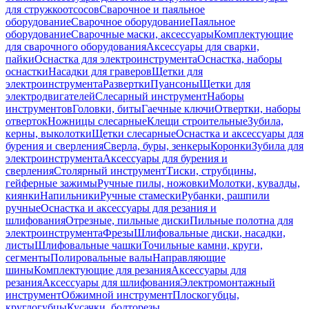
для стружкоотсосов
Сварочное и паяльное
оборудование
Сварочное оборудование
Паяльное
оборудование
Сварочные маски, аксессуары
Комплектующие
для сварочного оборудования
Аксессуары для сварки,
пайки
Оснастка для электроинструмента
Оснастка, наборы
оснастки
Насадки для граверов
Щетки для
электроинструмента
Развертки
Пуансоны
Щетки для
электродвигателей
Слесарный инструмент
Наборы
инструментов
Головки, биты
Гаечные ключи
Отвертки, наборы
отверток
Ножницы слесарные
Клещи строительные
Зубила,
керны, выколотки
Щетки слесарные
Оснастка и аксессуары для
бурения и сверления
Сверла, буры, зенкеры
Коронки
Зубила для
электроинструмента
Аксессуары для бурения и
сверления
Столярный инструмент
Тиски, струбцины,
гейферные зажимы
Ручные пилы, ножовки
Молотки, кувалды,
киянки
Напильники
Ручные стамески
Рубанки, рашпили
ручные
Оснастка и аксессуары для резания и
шлифования
Отрезные, пильные диски
Пильные полотна для
электроинструмента
Фрезы
Шлифовальные диски, насадки,
листы
Шлифовальные чашки
Точильные камни, круги,
сегменты
Полировальные валы
Направляющие
шины
Комплектующие для резания
Аксессуары для
резания
Аксессуары для шлифования
Электромонтажный
инструмент
Обжимной инструмент
Плоскогубцы,
круглогубцы
Кусачки, болторезы,