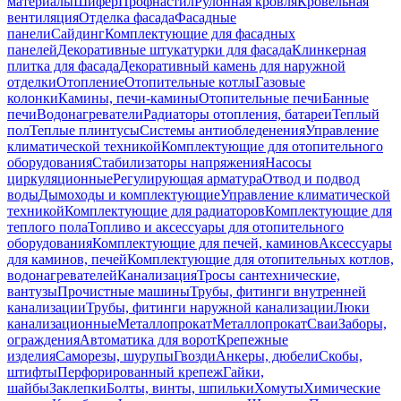
материалы
Шифер
Профнастил
Рулонная кровля
Кровельная
вентиляция
Отделка фасада
Фасадные
панели
Сайдинг
Комплектующие для фасадных
панелей
Декоративные штукатурки для фасада
Клинкерная
плитка для фасада
Декоративный камень для наружной
отделки
Отопление
Отопительные котлы
Газовые
колонки
Камины, печи-камины
Отопительные печи
Банные
печи
Водонагреватели
Радиаторы отопления, батареи
Теплый
пол
Теплые плинтусы
Системы антиобледенения
Управление
климатической техникой
Комплектующие для отопительного
оборудования
Стабилизаторы напряжения
Насосы
циркуляционные
Регулирующая арматура
Отвод и подвод
воды
Дымоходы и комплектующие
Управление климатической
техникой
Комплектующие для радиаторов
Комплектующие для
теплого пола
Топливо и аксессуары для отопительного
оборудования
Комплектующие для печей, каминов
Аксессуары
для каминов, печей
Комплектующие для отопительных котлов,
водонагревателей
Канализация
Тросы сантехнические,
вантузы
Прочистные машины
Трубы, фитинги внутренней
канализации
Трубы, фитинги наружной канализации
Люки
канализационные
Металлопрокат
Металлопрокат
Сваи
Заборы,
ограждения
Автоматика для ворот
Крепежные
изделия
Саморезы, шурупы
Гвозди
Анкеры, дюбели
Скобы,
штифты
Перфорированный крепеж
Гайки,
шайбы
Заклепки
Болты, винты, шпильки
Хомуты
Химические