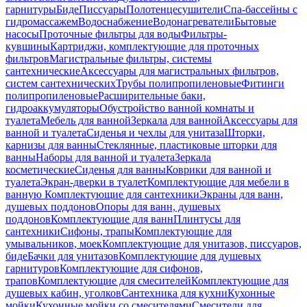
гарнитуры
Биде
Писсуары
Полотенцесушители
Спа-бассейны с
гидромассажем
Водоснабжение
Водонагреватели
Бытовые
насосы
Проточные фильтры для воды
Фильтры-
кувшины
Картриджи, комплектующие для проточных
фильтров
Магистральные фильтры, системы
сантехнические
Аксессуары для магистральных фильтров,
систем сантехнических
Трубы полипропиленовые
Фитинги
полипропиленовые
Расширительные баки,
гидроаккумуляторы
Обустройство ванной комнаты и
туалета
Мебель для ванной
Зеркала для ванной
Аксессуары для
ванной и туалета
Сиденья и чехлы для унитаза
Шторки,
карнизы для ванны
Стеклянные, пластиковые шторки для
ванны
Наборы для ванной и туалета
Зеркала
косметические
Сиденья для ванны
Коврики для ванной и
туалета
Экран-дверки в туалет
Комплектующие для мебели в
ванную
Комплектующие для сантехники
Экраны для ванн,
душевых поддонов
Опоры для ванн, душевых
поддонов
Комплектующие для ванн
Плинтусы для
сантехники
Сифоны, трапы
Комплектующие для
умывальников, моек
Комплектующие для унитазов, писсуаров,
биде
Бачки для унитазов
Комплектующие для душевых
гарнитуров
Комплектующие для сифонов,
трапов
Комплектующие для смесителей
Комплектующие для
душевых кабин, уголков
Сантехника для кухни
Кухонные
мойки
Кухонные мойки со смесителями
Смесители для