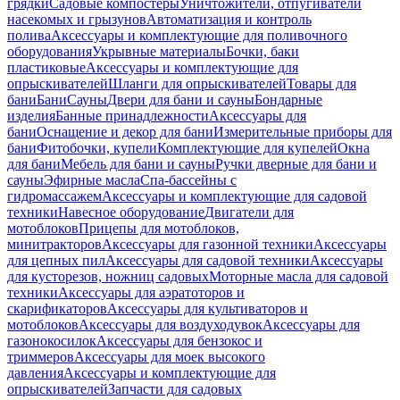
грядки
Садовые компостеры
Уничтожители, отпугиватели
насекомых и грызунов
Автоматизация и контроль
полива
Аксессуары и комплектующие для поливочного
оборудования
Укрывные материалы
Бочки, баки
пластиковые
Аксессуары и комплектующие для
опрыскивателей
Шланги для опрыскивателей
Товары для
бани
Бани
Сауны
Двери для бани и сауны
Бондарные
изделия
Банные принадлежности
Аксессуары для
бани
Оснащение и декор для бани
Измерительные приборы для
бани
Фитобочки, купели
Комплектующие для купелей
Окна
для бани
Мебель для бани и сауны
Ручки дверные для бани и
сауны
Эфирные масла
Спа-бассейны с
гидромассажем
Аксессуары и комплектующие для садовой
техники
Навесное оборудование
Двигатели для
мотоблоков
Прицепы для мотоблоков,
минитракторов
Аксессуары для газонной техники
Аксессуары
для цепных пил
Аксессуары для садовой техники
Аксессуары
для кусторезов, ножниц садовых
Моторные масла для садовой
техники
Аксессуары для аэратоторов и
скарификаторов
Аксессуары для культиваторов и
мотоблоков
Аксессуары для воздуходувок
Аксессуары для
газонокосилок
Аксессуары для бензокос и
триммеров
Аксессуары для моек высокого
давления
Аксессуары и комплектующие для
опрыскивателей
Запчасти для садовых