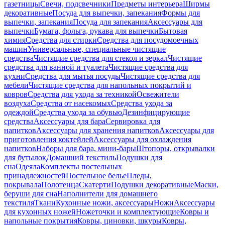
газетницы
Свечи, подсвечники
Предметы интерьера
Ширмы
декоративные
Посуда для выпечки, запекания
Формы для
выпечки, запекания
Посуда для запекания
Аксессуары для
выпечки
Бумага, фольга, рукава для выпечки
Бытовая
химия
Средства для стирки
Средства для посудомоечных
машин
Универсальные, специальные чистящие
средства
Чистящие средства для стекол и зеркал
Чистящие
средства для ванной и туалета
Чистящие средства для
кухни
Средства для мытья посуды
Чистящие средства для
мебели
Чистящие средства для напольных покрытий и
ковров
Средства для ухода за техникой
Освежители
воздуха
Средства от насекомых
Средства ухода за
одеждой
Средства ухода за обувью
Дезинфицирующие
средства
Аксессуары для бара
Сервировка для
напитков
Аксессуары для хранения напитков
Аксессуары для
приготовления коктейлей
Аксессуары для охлаждения
напитков
Наборы для бара, мини-бары
Штопоры, открывалки
для бутылок
Домашний текстиль
Подушки для
сна
Одеяла
Комплекты постельных
принадлежностей
Постельное белье
Пледы,
покрывала
Полотенца
Скатерти
Подушки декоративные
Маски,
беруши для сна
Наполнители для домашнего
текстиля
Ткани
Кухонные ножи, аксессуары
Ножи
Аксессуары
для кухонных ножей
Ножеточки и комплектующие
Ковры и
напольные покрытия
Ковры, циновки, шкуры
Ковры,