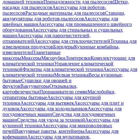
домашней техники
Принадлежности для пылесосов
Щетки,
насадки для пылесосов
Аксессуары для роботов-
пылесосов
Расходные материалы для пылесосов
Станции,
аккумуляторы для роботов-пылесосов
Аксессуары для
швейных машин
Аксессуары для промышленного швейного
оборудования
Аксессуары для стиральных и сушильных
машин
Аксессуары для пароочистителей,
отпаривателей
Аксессуары для стеклоочистителей
Техника для
измельчения продуктов
Блендеры
Кухонные комбайны,
измельчители
Планетарные
миксеры
Миксеры
Мясорубки
Ломтерезки
Комплектующие для
климатической техники
Управление климатической
техникой
Фильтры для климатической техники
Аксессуары для
климатической техники
Мелкая техника
Весы кухонные,
бытовые
Сушилки для овощей и
фруктов
Вакууматоры
Открывалки,
картофелечистки
Проращиватели семян
Маслобойки,
сепараторы бытовые
Аксессуары для крупной
техники
Аксессуары для вытяжек
Аксессуары для плит и
духовок
Аксессуары для холодильников
Аксессуары для
посудомоечных машин
Средства для посудомоечных
машин
Средства для ухода за техникой
Аксессуары для
кухонной техники
Аксессуары для микроволновых
печей
Вакуумные пакеты, контейнеры
Аксессуары для
кофемашин
Аксессуары для мультиварок,