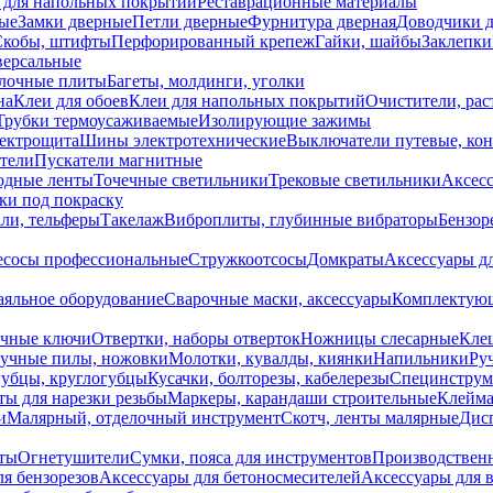
 для напольных покрытий
Реставрационные материалы
ые
Замки дверные
Петли дверные
Фурнитура дверная
Доводчики 
Скобы, штифты
Перфорированный крепеж
Гайки, шайбы
Заклепки
ерсальные
лочные плиты
Багеты, молдинги, уголки
на
Клеи для обоев
Клеи для напольных покрытий
Очистители, рас
Трубки термоусаживаемые
Изолирующие зажимы
лектрощита
Шины электротехнические
Выключатели путевые, ко
атели
Пускатели магнитные
одные ленты
Точечные светильники
Трековые светильники
Аксесс
и под покраску
ли, тельферы
Такелаж
Виброплиты, глубинные вибраторы
Бензор
сосы профессиональные
Стружкоотсосы
Домкраты
Аксессуары д
аяльное оборудование
Сварочные маски, аксессуары
Комплектующ
ечные ключи
Отвертки, наборы отверток
Ножницы слесарные
Кле
учные пилы, ножовки
Молотки, кувалды, киянки
Напильники
Ру
убцы, круглогубцы
Кусачки, болторезы, кабелерезы
Специнструм
ы для нарезки резьбы
Маркеры, карандаши строительные
Клейма
и
Малярный, отделочный инструмент
Скотч, ленты малярные
Дисп
иты
Огнетушители
Сумки, пояса для инструментов
Производствен
я бензорезов
Аксессуары для бетоносмесителей
Аксессуары для 