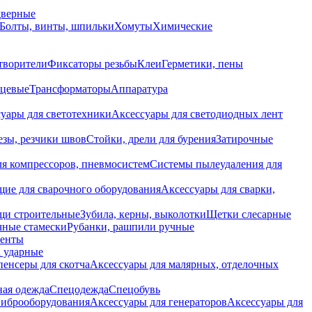
дверные
Болты, винты, шпильки
Хомуты
Химические
творители
Фиксаторы резьбы
Клеи
Герметики, пены
нцевые
Трансформаторы
Аппаратура
уары для светотехники
Аксессуары для светодиодных лент
езы, резчики швов
Стойки, дрели для бурения
Затирочные
ля компрессоров, пневмосистем
Системы пылеудаления для
ие для сварочного оборудования
Аксессуары для сварки,
щи строительные
Зубила, керны, выколотки
Щетки слесарные
чные стамески
Рубанки, рашпили ручные
енты
 ударные
енсеры для скотча
Аксессуары для малярных, отделочных
ная одежда
Спецодежда
Спецобувь
виброоборудования
Аксессуары для генераторов
Аксессуары для