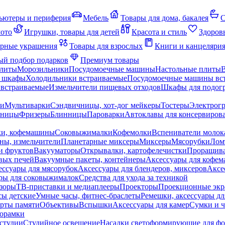
ьютеры и периферия
Мебель
Товары для дома, бакалея
С
мото
Игрушки, товары для детей
Красота и стиль
Здоров
рные украшения
Товары для взрослых
Книги и канцеляри
й подбор подарков
Премиум товары
плиты
Морозильники
Посудомоечные машины
Настольные плиты
 шкафы
Холодильники встраиваемые
Посудомоечные машины вс
встраиваемые
Измельчители пищевых отходов
Шкафы для подогр
чи
Мультиварки
Сэндвичницы, хот-дог мейкеры
Тостеры
Электрог
еницы
Фризеры
Блинницы
Пароварки
Автоклавы для консервиров
ки, кофемашины
Соковыжималки
Кофемолки
Вспениватели молок
ны, измельчители
Планетарные миксеры
Миксеры
Мясорубки
Лом
и фруктов
Вакууматоры
Открывалки, картофелечистки
Проращива
вых печей
Вакуумные пакеты, контейнеры
Аксессуары для кофе
ессуары для мясорубок
Аксессуары для блендеров, миксеров
Аксе
ры для соковыжималок
Средства для ухода за техникой
зоры
ТВ-приставки и медиаплееры
Проекторы
Проекционные эк
сы детские
Умные часы, фитнес-браслеты
Ремешки, аксессуары дл
рты памяти
Объективы
Вспышки
Аксессуары для камер
Сумки и ч
орамки
студии
Студийное освещение
Насадки светоформирующие для фо