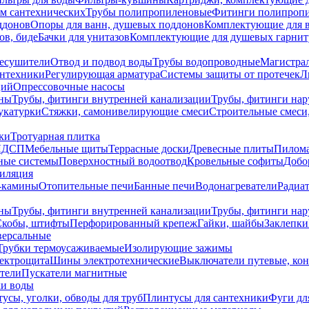
ем сантехнических
Трубы полипропиленовые
Фитинги полипроп
ддонов
Опоры для ванн, душевых поддонов
Комплектующие для 
ов, биде
Бачки для унитазов
Комплектующие для душевых гарнит
есушители
Отвод и подвод воды
Трубы водопроводные
Магистрал
антехники
Регулирующая арматура
Системы защиты от протечек
Л
ций
Опрессовочные насосы
ны
Трубы, фитинги внутренней канализации
Трубы, фитинги на
катурки
Стяжки, самонивелирующие смеси
Строительные смеси,
ки
Тротуарная плитка
ЛДСП
Мебельные щиты
Террасные доски
Древесные плиты
Пилом
ные системы
Поверхностный водоотвод
Кровельные софиты
Добо
тиляция
-камины
Отопительные печи
Банные печи
Водонагреватели
Радиат
ны
Трубы, фитинги внутренней канализации
Трубы, фитинги на
Скобы, штифты
Перфорированный крепеж
Гайки, шайбы
Заклепки
ерсальные
Трубки термоусаживаемые
Изолирующие зажимы
лектрощита
Шины электротехнические
Выключатели путевые, ко
атели
Пускатели магнитные
ки воды
усы, уголки, обводы для труб
Плинтусы для сантехники
Фуги дл