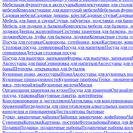
Мебельная фурнитура и аксессуары
Комплектующие для столов
мебели
Комплектующие для корпусной мебели
Мебельная фурн
Садовая мебель
Садовые диваны, кресла
Садовые стулья
Садовые
Мебель для бани и сауны
Стулья, табуретки, подставки для бани
Мебель для лоджии и балкона
Комплекты мебели для балкона, 
лоджии
Дверцы жалюзийные
Системы хранения для балкона, л
лоджии
Кресла, пуфы для балкона, лоджии
Компактные столы дл
Посуда для готовки
Сковороды, сотейники, воки
Кастрюли, ков
Столовая посуда, сервировка
Посуда для напитков
Посуда для г
сервировки
Детская столовая посуда
Посуда для выпечки, запекания
Формы для выпечки, запекания
Аксессуары для бара
Сервировка для напитков
Аксессуары для 
бары
Штопоры, открывалки для бутылок
Кухонные ножи, аксессуары
Ножи
Аксессуары для кухонных н
Кухонные принадлежности
Кухонные приборы
Терки, овощерез
мяса, тендерайзеры
Кухонные мелочи
Миски
Организация хранения на кухне
Посуда для хранения
Органайзе
посуда, упаковка
Вакуумные пакеты, контейнеры
Консервирование и дистилляция
Автоклавы для консервирован
брожения
Ингредиенты для приготовления алкогольных напит
виноделия и пивоварения
Дистилляторы бытовые
Турки, заварочные чайники
Чайники заварочные, кофейники
Ча
Сувениры
Копилки
Картины, постеры
Фотоальбомы
Рамки для ф
Подарки
Подарки, подарочные наборы
Подарочные наборы косм
Водоснабжение
Водонагреватели
Бытовые насосы
Проточные фи