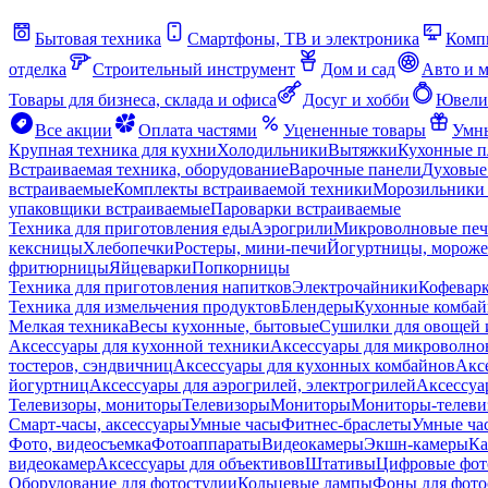
Бытовая техника
Смартфоны, ТВ и электроника
Комп
отделка
Строительный инструмент
Дом и сад
Авто и 
Товары для бизнеса, склада и офиса
Досуг и хобби
Ювели
Все акции
Оплата частями
Уцененные товары
Умны
Крупная техника для кухни
Холодильники
Вытяжки
Кухонные 
Встраиваемая техника, оборудование
Варочные панели
Духовые
встраиваемые
Комплекты встраиваемой техники
Морозильники 
упаковщики встраиваемые
Пароварки встраиваемые
Техника для приготовления еды
Аэрогрили
Микроволновые пе
кексницы
Хлебопечки
Ростеры, мини-печи
Йогуртницы, морож
фритюрницы
Яйцеварки
Попкорницы
Техника для приготовления напитков
Электрочайники
Кофевар
Техника для измельчения продуктов
Блендеры
Кухонные комбай
Мелкая техника
Весы кухонные, бытовые
Сушилки для овощей 
Аксессуары для кухонной техники
Аксессуары для микроволно
тостеров, сэндвичниц
Аксессуары для кухонных комбайнов
Акс
йогуртниц
Аксессуары для аэрогрилей, электрогрилей
Аксессуа
Телевизоры, мониторы
Телевизоры
Мониторы
Мониторы-телеви
Смарт-часы, аксессуары
Умные часы
Фитнес-браслеты
Умные ча
Фото, видеосъемка
Фотоаппараты
Видеокамеры
Экшн-камеры
Ка
видеокамер
Аксессуары для объективов
Штативы
Цифровые фот
Оборудование для фотостудии
Кольцевые лампы
Фоны для фото