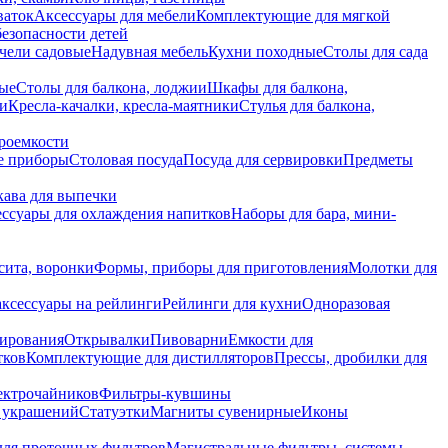
ваток
Аксессуары для мебели
Комплектующие для мягкой
безопасности детей
чели садовые
Надувная мебель
Кухни походные
Столы для сада
вые
Столы для балкона, лоджии
Шкафы для балкона,
ии
Кресла-качалки, кресла-маятники
Стулья для балкона,
роемкости
е приборы
Столовая посуда
Посуда для сервировки
Предметы
укава для выпечки
ссуары для охлаждения напитков
Наборы для бара, мини-
сита, воронки
Формы, приборы для приготовления
Молотки для
аксессуары на рейлинги
Рейлинги для кухни
Одноразовая
вирования
Открывалки
Пивоварни
Емкости для
тков
Комплектующие для дистилляторов
Прессы, дробилки для
лектрочайников
Фильтры-кувшины
я украшений
Статуэтки
Магниты сувенирные
Иконы
ля проточных фильтров
Магистральные фильтры, системы