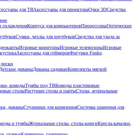
сессуары для ТВ
Аксессуары для проектора
Очки 3D
Средства
ание
 охлаждения
Корпуса для компьютеров
Процессоры
Оптические
утбуков
Сумки, чехлы для ноутбуков
Средства для ухода за
деокарты
Игровые мониторы
Игровые телевизоры
Игровые
акустика
Аксессуары для геймеров
Фигурки Funko
 диски
Детские диваны
Диваны садовые
Комплекты мягкой
ики, комоды
Тумбы под ТВ
Комоды пластиковые
довые столы
Растущие столы и парты
Столы, журнальные
ки, диваны
Стульчики для кормления
Системы хранения для
моды и тумбы
Журнальные столы, столы-книги
Кресла-качалки,
ки, скамьи
Ключницы, газетницы