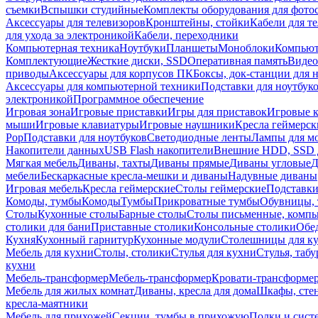
съемки
Вспышки студийные
Комплекты оборудования для фото
Аксессуары для телевизоров
Кронштейны, стойки
Кабели для т
для ухода за электроникой
Кабели, переходники
Компьютерная техника
Ноутбуки
Планшеты
Моноблоки
Компью
Комплектующие
Жесткие диски, SSD
Оперативная память
Видео
приводы
Аксессуары для корпусов ПК
Боксы, док-станции для 
Аксессуары для компьютерной техники
Подставки для ноутбук
электроникой
Программное обеспечение
Игровая зона
Игровые приставки
Игры для приставок
Игровые 
мыши
Игровые клавиатуры
Игровые наушники
Кресла геймерск
Pop
Подставки для ноутбуков
Светодиодные ленты
Лампы для м
Накопители данных
USB Flash накопители
Внешние HDD, SSD 
Мягкая мебель
Диваны, тахты
Диваны прямые
Диваны угловые
Д
мебели
Бескаркасные кресла-мешки и диваны
Надувные диваны
Игровая мебель
Кресла геймерские
Столы геймерские
Подставки
Комоды, тумбы
Комоды
Тумбы
Прикроватные тумбы
Обувницы, 
Столы
Кухонные столы
Барные столы
Столы письменные, комп
столики для бани
Приставные столики
Консольные столики
Обе
Кухня
Кухонный гарнитур
Кухонные модули
Столешницы для к
Мебель для кухни
Столы, столики
Стулья для кухни
Стулья, таб
кухни
Мебель-трансформер
Мебель-трансформер
Кровати-трансформе
Мебель для жилых комнат
Диваны, кресла для дома
Шкафы, стен
кресла-маятники
Мебель для прихожей
Секции, тумбы в прихожую
Полки и сист