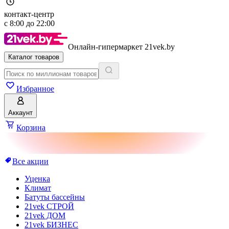
контакт-центр
с
8:00
до
22:00
Онлайн-гипермаркет 21vek.by
Каталог товаров
Избранное
Аккаунт
Корзина
Все акции
Уценка
Климат
Батуты бассейны
21vek СТРОЙ
21vek ДОМ
21vek БИЗНЕС