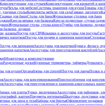
Комплектующие для стульев
Комплектующие для кроватей и кро
итура
Чехлы для мебели
Системы хранения для кухни
Товары для 
, уличные столы
Комплекты мебели для сада
Гамаки, шезлонги
Ка
Скамьи для бани
Столы для бани
Журнальные столики для бани
лоджии
Кресла-мешки для балкона
Кресла подвесные, стулья садо
оджии
Журнальные столы, столы-книги
Тумбы для балкона, лодж
я балкона, лоджии
ши, казаны
Посуда для СВЧ
Крышки и аксессуары для посуды
Гаст
орячих напитков
Посуда для подачи и хранения напитков
Столовы
Посуда для запекания
Аксессуары для выпечки
Бумага, фольга, р
хранения напитков
Аксессуары для приготовления коктейлей
Аксе
ожей
Ножеточки и комплектующие
ки
Разделочные доски
Кухонные термометры, таймеры
Дуршлаги, 
ры для кухни
Органайзеры для специй
Посуда для ланча
Полки и 
ия
Аксессуары для консервирования
Приспособления для консер
ков
Аксессуары для приготовления и хранения алкогольных напи
йники для плиты
Турки, молочники
Аксессуары для чайников, э
отографий, картин
Предметы интерьера
Шкатулки, подставки дл
етики для лица и тела
Наборы для бритья
Оформление подарков
льтры для воды
Фильтры-кувшины
Картриджи, комплектующие д