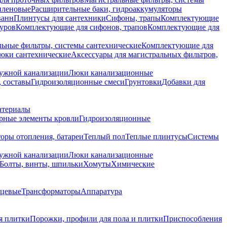
иленовые
Расширительные баки, гидроаккумуляторы
ванн
Плинтусы для сантехники
Сифоны, трапы
Комплектующие
уров
Комплектующие для сифонов, трапов
Комплектующие для
ьные фильтры, системы сантехнические
Комплектующие для
юки сантехнические
Аксессуары для магистральных фильтров,
ружной канализации
Люки канализационные
 составы
Гидроизоляционные смеси
Грунтовки
Добавки для
атериалы
рные элементы кровли
Гидроизоляционные
оры отопления, батареи
Теплый пол
Теплые плинтусы
Системы
ружной канализации
Люки канализационные
Болты, винты, шпильки
Хомуты
Химические
нцевые
Трансформаторы
Аппаратура
я плитки
Порожки, профили для пола и плитки
Приспособления