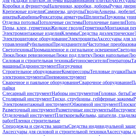
для укладки плитки
Системы выравнивания плитки
Аксессуары
Коробки и фурнитура
Наличники, коробки, доборы
Ручки дверн
Крепежные изделия
Саморезы, шурупы
Гвозди
Анкеры, дюбели
анкеры
Карабины
Фиксаторы арматуры
Шплинты
Пружины унив
Отделка потолка
Потолочные системы
Потолочные панели
Пото
Пены, клеи, герметики
Жидкие гвозди
Герметики
Монтажная пе
Электромонтажные изделия
Клеммы
Средства диэлектрические
Электрощитовое оборудование
Электрощиты
Аксессуары для э
управления
Рубильники
Предохранители
Частотные преобразов
Светотехника
Промышленное и сигнальное освещение
Светоди
Люки
Люки ревизионные
Люки под плитку
Люки напольные
Люк
Силовая и строительная техника
Бетоносмесители
Генераторы
Та
машины
Гидроинструмент
Погрузчики
Строительное оборудование
Компрессоры
Тепловые пушки
Пыле
электроинструмента
Пневмоинструмент
Сварочное и паяльное оборудование
Сварочное оборудование
П
пайки
Слесарный инструмент
Наборы инструментов
Головки, биты
Га
Столярный инструмент
Тиски, струбцины, гейферные зажимы
Р
Электромонтажный инструмент
Обжимной инструмент
Плоског
Разметочный инструмент
Разметочные инструменты
Инструмент
Отделочный инструмент
Плиткорезы
Кельмы, шпатели, гладилк
работ
Пленки строительные
Спецодежда и средства защиты
Средства индивидуальной защ
Аксессуары для силовой и строительной техники
Аксессуары дл