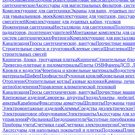
сантехнические
Аксессуары для магистральных фильтров, сист
Комплектующие для сантехники
Экраны для ванн, душевых по
для умывальников, моек
Комплектующие для унитазов, писсуар
смесителей
Комплектующие для душевых кабин, уголков
Инженерная сантехника
Инсталляции для сантехники
Полотенц
радиаторов, полотенцесушителей
Монтажные комплекты для с
систем сантехнических
Фитинги
Комплектующие для инсталля
Канализация
Тросы сантехнические, вантузы
Прочистные маши
Строительные смеси и грунтовки
Клеевые смеси
Шпатлевки
Шту
строительных смесей
Кирпичи, блоки, тротуарная плитка
Кирпичи
Строительные бло
Древесно-плитные и пиломатериалы
Плиты OSB
Фанера
ДСП, 
Кровля и водосток
Черепица и кровельные материалы
Водосточ
материалы
Шифер
Профнастил
Рулонная кровля
Кровельная вен
Отопление
Отопительные котлы
Газовые колонки
Камины, печи
антиобледенения
Управление климатической техникой
Канализация
Тросы сантехнические, вантузы
Прочистные маши
Крепежные изделия
Саморезы, шурупы
Гвозди
Анкеры, дюбели
анкеры
Карабины
Фиксаторы арматуры
Шплинты
Пружины унив
Электромонтажные изделия
Клеммы
Средства диэлектрические
Электрощитовое оборудование
Электрощиты
Аксессуары для э
управления
Рубильники
Предохранители
Частотные преобразов
Приборы учета
Счетчики газа
Счетчики электроэнергии
Счетчи
Аксессуары для напольных покрытий и плитки
Подложка
Плинт