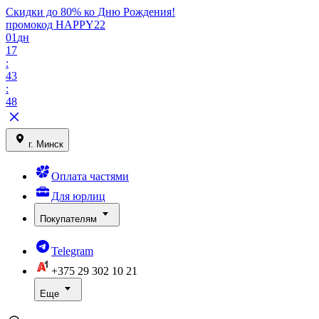
Скидки до 80% ко Дню Рождения!
промокод HAPPY22
01
дн
17
:
43
:
48
г. Минск
Оплата частями
Для юрлиц
Покупателям
Telegram
+375 29
302 10 21
Еще