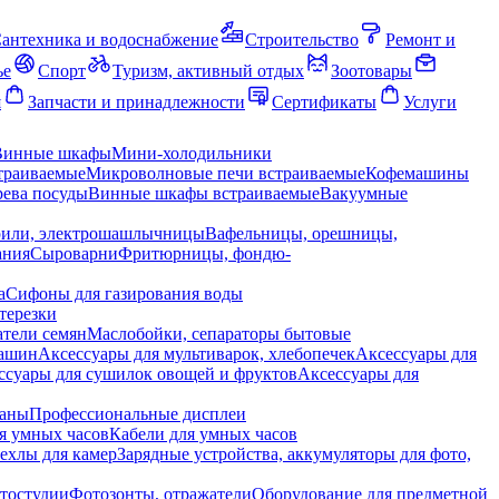
антехника и водоснабжение
Строительство
Ремонт и
ье
Спорт
Туризм, активный отдых
Зоотовары
я
Запчасти и принадлежности
Сертификаты
Услуги
Винные шкафы
Мини-холодильники
траиваемые
Микроволновые печи встраиваемые
Кофемашины
ева посуды
Винные шкафы встраиваемые
Вакуумные
рили, электрошашлычницы
Вафельницы, орешницы,
ания
Сыроварни
Фритюрницы, фондю-
а
Сифоны для газирования воды
терезки
тели семян
Маслобойки, сепараторы бытовые
машин
Аксессуары для мультиварок, хлебопечек
Аксессуары для
ссуары для сушилок овощей и фруктов
Аксессуары для
раны
Профессиональные дисплеи
я умных часов
Кабели для умных часов
ехлы для камер
Зарядные устройства, аккумуляторы для фото,
тостудии
Фотозонты, отражатели
Оборудование для предметной