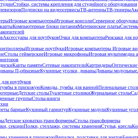
студии
Стойки, системы крепления для студийного оборудования
елевизоров
Подписки на видеосервисы
ТВ-антенны
ТВ-тюнеры
Ак
теры
Игровые компьютеры
Игровые консоли
Серверное оборудов
карты
Компьютерные блоки питания
Материнские платы
Системы
накопителей
ов
Аксессуары для ноутбуков
Очки для компьютера
Рюкзаки для но
контроллеры
Игровые ноутбуки
Игровые компьютеры
Игровые ви
ие
Столы геймерские
Игровые микрофоны
Игровая мультимедиа 
ониторов
диски
Карты памяти
Сетевые накопители
Картридеры
Оптические
иваны П-образные
Кухонные уголки, диваны
Диваны модульные
 для ноутбуков
тумбы в прихожую
Комоды, тумбы для ванной
Пеленальные стол
ьютерные
Детские столы
Туалетные столики
Журнальные столы
Са
денные группы
Столы-книги
ухни
уреты барные
Кухонный гарнитур
Кухонные модули
Кухонные угол
ры
Детские кроватки-трансформеры
Столы-трансформеры
ки, секции
Полки, стеллажи, системы хранения
Стулья, кресла
Ко
емы хранения в прихожую
Вешалки, подставки для зонтов
Банкет